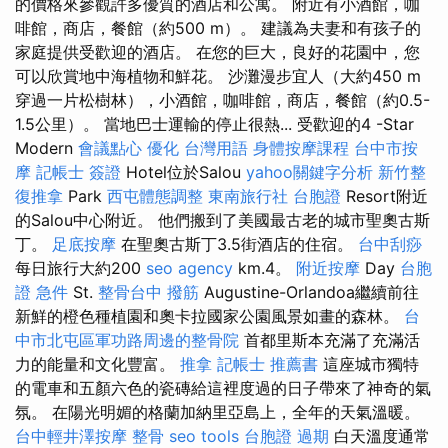
的價格來參觀許多優質的酒店和公寓。 附近有小酒館，咖
啡館，商店，餐館（約500 m）。 建議為夫妻和有孩子的
家庭提供受歡迎的酒店。 在您的巨大，良好的花園中，您
可以欣賞地中海植物和鮮花。 沙灘漫步宜人（大約450 m
穿過一片松樹林），小酒館，咖啡館，商店，餐館（約0.5-
1.5公里）。 當地巴士運輸的停止很熱... 受歡迎的4 -Star
Modern
會議點心
優化 台灣用語
身體按摩課程
台中市按
摩
記帳士 簽證
Hotel位於Salou
yahoo關鍵字分析
新竹整
復推拿
Park
西屯體態調整
東南旅行社 台胞證
Resort附近
的Salou中心附近。 他們搬到了美國最古老的城市聖奧古斯
丁。
足底按摩
在聖奧古斯丁3.5街酒店的住宿。
台中刮痧
每日旅行大約200
seo agency
km.4。
附近按摩
Day
台胞
證 急件
St.
整骨台中
撥筋
Augustine-Orlandoa繼續前往
新鮮的橙色種植園和奧卡拉國家公園風景如畫的森林。
台
中市北屯區軍功路周邊的整骨院
首都里斯本充滿了充滿活
力的能量和文化豐富。
推拿
記帳士 推薦書
這座城市獨特
的電車和五顏六色的瓷磚給這裡度過的日子帶來了神奇的氣
氛。 在陽光明媚的格蘭加納里亞島上，全年的天氣溫暖。
台中輕井澤按摩
整骨
seo tools
台胞證 過期
白天溫度通常