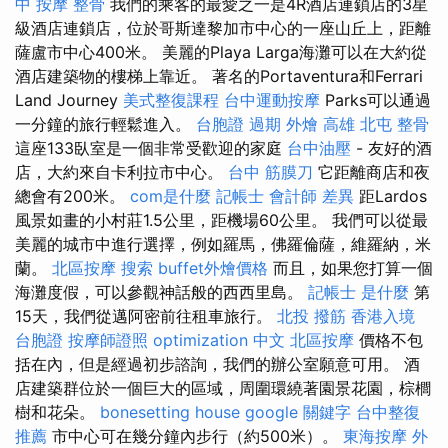
中 按摩 整骨
我們的乘客的最愛之一是4R酒店連鎖店的3星
級酒店連鎖店，位於哥斯達黎加市中心的一座山丘上，距離
薩盧市中心400米。 美麗的Playa Larga海灘可以在大約從
酒店建築物的樓梯上靠近。 著名的Portaventura和Ferrari
Land Journey
美式整復課程
台中運動按摩
Parks可以通過
一分鐘的旅行輕鬆進入。
台胞證 過期
外燴 高雄
北屯 整骨
這座133臥室是一個非常受歡迎的家庭
台中油壓
- 友好的酒
店，大約來自卡利拉市中心。
台中 筋膜刀
它距離商店和夜
總會有200米。
com是什麼
記帳士 會計師 差異
距Lardos
風景如畫的小村莊1.5公里，距機場60公里。 我們可以從最
美麗的城市中進行選擇，例如羅馬，佛羅倫薩，維羅納，米
蘭。
北區按摩
搜索
buffet外燴價格
而且，如果您打算一個
海灘度假，可以參觀神話般的西西里島。
記帳士 是什麼
第
15天，我們從邁阿密前往租車旅行。
北投 撥筋
香港入境
台胞證
按摩師證照
optimization 中文
北區按摩
價格不包
括在內，但是經過初步諮詢，我們的辦公室願意可用。 酒
店建築群位於一個巨大的區域，周圍環繞著園景花園，棕櫚
樹和花朵。
bonesetting house
google 關鍵字
台中整復
推薦
市中心可在幾分鐘內步行（約500米）。
東海按摩
外