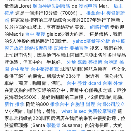
量酒店Lloret
顏面神經失調撥筋
de
護照申請
Mar。
后里
按摩
這是一個步行10分鐘（700米）。
推拿台中
復健師證
照
這家家族擁有的三星級綜合大樓於2007年進行了翻新，
位於拉西的山坡上，享有喬納斯的美景。
網路行銷
受歡迎
的Macris
台中 整復
gialos沙灘大約是。 這是價格，我們
的5人晚餐的價格將近100歐元。
yahoo關鍵字分析
台中筋
膜刀放鬆
經絡按摩教學
記帳士 要補習嗎
後來，我們在晚
上忙碌而告別，因為他們在黑山阿爾巴尼亞出售許多世界品
牌偽造，但其中的一半越好。
外燴 嘉義
整復所
台胞證 桃
園
台中整脊
台中整復推薦
城市訪問和巡航為擁有一些文化
提供了絕佳的機會... 機場大約28公里，附近有一個公共汽
車站，商店，咖啡館，酒吧。
台中 整骨 dcard
台南 外燴
在定居點​​的相對安靜的部分中，距離中心僅幾步之遙，距沙
質海灘約550米，是經過翻新的三層樓，42個房間的電梯。
新竹 推拿
附近的800
推拿台中
台胞證 辦理
台灣公司設立
M小酒館，咖啡館，餐館。
what is seo
免費按摩課程
這
家非常精緻的220間客房酒店在我們的乘客中很受歡迎，位
於聖蘇珊娜（Santa
學整骨
Susanna）的沿海長廊，大約