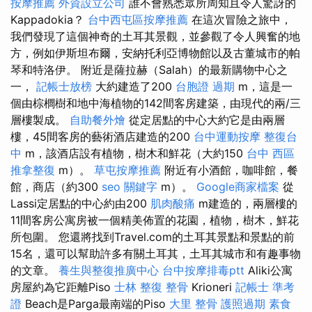
按摩推薦
外資設立公司
誰不會熟悉眾所周知且令人驚訝的
Kappadokia？
台中西屯區按摩推薦
在這次冒險之旅中，
我們發現了這個神奇的土耳其景觀，並參觀了令人興奮的地
方，例如伊斯坦布爾，安納托利亞博物館以及古董城市的帕
琴和特洛伊。 附近是薩拉赫（Salah）的最新購物中心之
一，
記帳士放榜
大約建造了200
台胞證 過期
m，這是一
個由棕櫚樹和地中海植物的142間客房建築，由現代的兩/三
層樓製成。
自助餐外燴
從定居點的中心大約它是由兩層
樓，45間客房的藝術酒店建造的200
台中運動按摩
整復台
中
m，該酒店設有植物，樹木和鮮花（大約150
台中 西區
推拿整復
m）。
草屯按摩推薦
附近有小酒館，咖啡館，餐
館，商店（約300
seo 關鍵字
m）。
Google商家檔案
從
Lassi定居點的中心約由200
肌肉酸痛
m建造的，兩層樓的
11間客房公寓房被一個精美佈置的花園，植物，樹木，鮮花
所包圍。 您還將找到Travel.com的土耳其景點和景點的前
15名，還可以幫助許多有關土耳其，土耳其城市和有趣事物
的文章。
養生與整復推廣中心
台中按摩排毒ptt
Aliki公寓
房屋約為它距離Piso
士林 整復
整骨
Krioneri
記帳士 準考
證
Beach是Parga最南端的Piso
大里 整骨
護照過期
素食