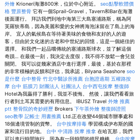
外燴
Krioneri海灘800米，位於中心附近。
seo點擊軟體價
格
豐原整骨
它有一個Sprail-Gravel，Tavern和Bar在海灘
後面運行。 拜訪我們到地中海第三大島塞浦路斯，稱為阿
芙羅狄蒂島，因為美麗和愛的女神將海泡沫留在了島上的海
岸。 宜人的氣候島在等待著美味的食物和友好的人的遊
客，但由於文化迷的古老和中世紀的回憶，這是一個絕佳的
選擇。 和我們一起品嚐傳統的塞浦路斯球衣，並了解這個
奇蹟... 在最後一刻，我決定去度假，我不得不放鬆一會兒並
關閉。 我可以從幾家酒店中進行選擇，最後，基於在那裡
的非常積極的反饋和評估，我承認，Bilyana Seashore
seo
是什麼
台中整骨
竹北中醫診所推薦
台胞證過期
五權路按
摩
台中 筋膜刀
財團法人 社團法人
台中西屯按摩
整復師
Hotel為我贏得了勝利，我並不後悔。 然後，讓我們看看旅
行者到土耳其需要的有用信息。 IBUSZ Travel
外燴 推薦
ptt
整骨院的奇妙經歷
Brokers
下午茶外燴
整復師證照
seo教學
記帳士 用書推薦
Ltd.正在改變44個城市辦事處和
18個邊境管制的貨幣。
台中按摩排毒
學習構成伊布斯的國
家和流行目的地。
台中 中清路 按摩
推拿
在哈瓦那，我們
可以進行時間旅行，因為有一段時間的殖民糖棒...
台中按摩