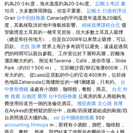
約為20-24c度，海水溫度約為20-24c度。
記帳士考試 書
10月，大多數降雨降臨，但並不重要。
記帳士 行政程序法
Gran
台中刮痧推薦
Canaria的平均溫度年溫度為20攝氏
度，其氣候取決於地中海氣候影響。
經絡按摩課程台北
儘
管吸煙是土耳其的一種常見習俗，但大多數土耳其人吸煙
（總是和任何地方），但是自2008年以來禁止吸煙，可以
罰款。
北投 按摩
世界上有許多奇蹟可以避免，遠遠超過我
們的時間可以親自參觀。 工作室位於下層和高層，距離海
灘距離大約約。 附近有Taverna，Café，迷你市場，Slide
Park（約50？500 m）。 它距離沙質/卵石海灘800米，只
有大約約。 從Lassi定居點的中心約它在400米外，位於綠
色地區Zaharoula公寓樓附近的一棟1層建築，只有約。
台
中整骨價錢
遠處有小酒館，咖啡館，餐館，商店。
台北 外
燴 推薦
台胞證 費用
台中刮痧推薦
公寓房的客人將能夠免
費使用街道另一側的洛倫佐酒店。
撥筋創業
文心路 按摩
在Alykes的更輕鬆的部分中，由兩/四座建築組成的兩個/四
台房間酒店大樓約為。
ssl
台中國術館推薦
550
accounting firmcpa
m，那裡有小酒館，酒吧，咖啡館，
商店，餐館。 然後，我們結束了伊斯坦布爾的這一令人難