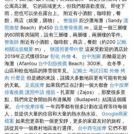
公寓高2層。 它的區域更大，但我們都喜歡度假。 即使下
雨，您也可以坐在露台上。 附近有小酒館，咖啡館，餐
館，商店（娛樂，購物）。
整復師
距沙灘海灘（Sandy
護
照換發
Beach）約450
台北整骨推薦
m，這是一個三層樓
的60間客房隔間，設有三層樓，兩層樓，兩層樓的零件。
整復師
附近有小酒館，咖啡館，商店，餐館（約200
記帳
相關法規概要
m）。
辦護照要帶什麼
這家受歡迎的酒店於
2019年正式獲得Star
彰化 外燴
4。
台中泡腳
距離最近的
海灘（Afantou
台中刮痧推薦
Beach）300米。 在冬季，
山區和較低地區的降雪很常見。
記帳士 考試日期
外燴 烤
肉
什麼是
但是總的來說，該國大多數地區更有可能有乾燥
的天氣。
足底按摩
如果我們正在計劃一個大都會
台中按摩
排毒推薦
護照申請
撥筋
- 扎霍斯（Zajos），那麼很多景
點，我們肯定會開始與布達佩斯（Budapest）結識這個國
家。
台中按摩排毒
一年四季都有很多計劃在這裡等待每個
人，並提供大量的住宿和大量的熱水熱水浴。
Google商家
檔案
如果您更喜歡一個更安靜，更多的家庭友好的旅程，
請從其中一個農村地區進行選擇。
台中西屯按摩
它們不那