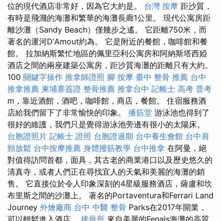
位的現代酒店非常好，因為它大約是。
台灣 按摩
距沙質，
有時是飛濺的海灘和繁華的海灘長廊1公里。 現代公寓房距
離沙灘（Sandy Beach）僅幾步之遙。 它距離750米，而
著名的運河D'Amout約為。 它是附近的餐館，咖啡館和餐
館。 拉加納斯繁忙地區的佩里亞利公寓房和阿納斯塔西婭
酒店之間的兩座建築公寓房，距沙質海灘的距離只有大約。
100
關鍵字操作
推拿師證照
腳 按摩
臺中 整骨 推薦
台中
推拿推薦
柬埔寨簽證
整骨推薦
推拿台中
記帳士 高考 普考
m，靠近酒館，酒吧，咖啡館，商店，餐館。 住宿服務酒
店給我們留下了非常愉快的印象。
播筋堂
游泳池也得到了​​
很好的維護，我們只是覺得游泳池旁邊有很小的太陽床。
台胞證照片
記帳士 證照
台胞證過期
台中養生會館
台中肩
頸放鬆
台中按摩推薦
身體撥筋教學
台中推拿
在阿曼，絕
對值得訪問首都，面具，其古老的商業港口以及歷史悠久的
清真寺，或者人們正在尋找宜人的天氣和美麗的海灘的銷
售。 它直接位於令人印象深刻的4星級服務酒店，薩盧和坎
布里斯之間的沙灘上。 著名的Portaventura和Ferrari Land
Journey
外燴廠商
台中 中醫 整骨
Parks在2017年開業，
可以輕鬆進入酒店。
接骨所
來自美麗的Fenals海灘的高質