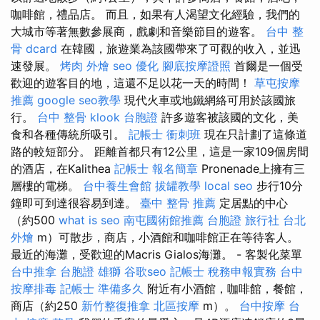
咖啡館，禮品店。 而且，如果有人渴望文化經驗，我們的
大城市等著無數參展商，戲劇和音樂節目的遊客。
台中 整
骨 dcard
在韓國，旅遊業為該國帶來了可觀的收入，並迅
速發展。
烤肉 外燴
seo 優化
腳底按摩證照
首爾是一個受
歡迎的遊客目的地，這還不足以花一天的時間！
草屯按摩
推薦
google seo教學
現代火車或地鐵網絡可用於該國旅
行。
台中 整骨
klook 台胞證
許多遊客被該國的文化，美
食和各種傳統所吸引。
記帳士 衝刺班
現在只計劃了這條道
路的較短部分。 距離首都只有12公里，這是一家109個房間
的酒店，在Kalithea
記帳士 報名簡章
Pronenade上擁有三
層樓的電梯。
台中養生會館
拔罐教學
local seo
步行10分
鐘即可到達很容易到達。
臺中 整骨 推薦
定居點的中心
（約500
what is seo
南屯國術館推薦
台胞證 旅行社
台北
外燴
m）可散步，商店，小酒館和咖啡館正在等待客人。
最近的海灘，受歡迎的Macris Gialos海灘。 - 客製化菜單
台中推拿
台胞證 雄獅
谷歌seo
記帳士 稅務申報實務
台中
按摩排毒
記帳士 準備多久
附近有小酒館，咖啡館，餐館，
商店（約250
新竹整復推拿
北區按摩
m）。
台中按摩
台