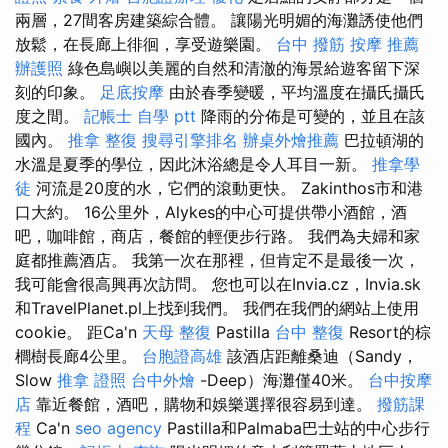
兩層，27間客房建築綜合體。 讓陽光明媚的海灘誘使他們
放鬆，在長廊上徘徊，享受遊樂園。
台中 撥筋
按摩 推薦
辦護照
綠色島嶼以美麗的自然和清澈的海景給遊客留下深
刻的印象。
足底按摩
由於春季變暖，平均溫度在攝氏攝氏
度之間。
記帳士 自學 ptt
降雨的分佈是可變的，並且在該
國內。
推拿 整復
搜尋引擎排名
辦桌外燴推薦
巴拉頓湖的
水溫是夏季的學位，因此沐浴總是令人耳目一新。
推拿學
徒
河流是20度的水，它們的滾動更快。 Zakinthos市和港
口大約。 16公里外，Alykes的中心可提供帶小酒館，酒
吧，咖啡館，商店，餐館的輕便步行路。 我們為夫婦和家
庭都推薦酒店。 我第一次在那裡，但肯定不是最後一次，
我可能會很高興再次訪問。 您也可以在Invia.cz，Invia.sk
和TravelPlanet.pl上找到我們。 我們在我們的網站上使用
cookie。 距Ca'n
天母 整復
Pastilla
台中 整復
Resort的棕
櫚樹長廊4公里。
台胞證高雄
該酒店距離桑迪（Sandy，
Slow
推拿 證照
台中外燴
-Deep）海灘僅40米。
台中按摩
店
靠近餐館，酒吧，購物和娛樂選擇很容易到達。
撥筋課
程
Ca'n
seo agency
Pastilla和Palmaba巴士站的中心步行