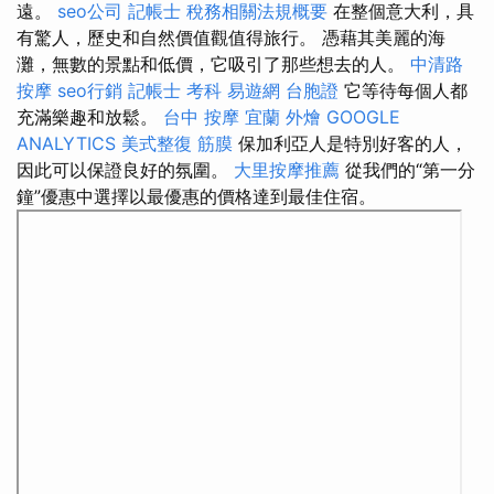
遠。
seo公司
記帳士 稅務相關法規概要
在整個意大利，具
有驚人，歷史和自然價值觀值得旅行。 憑藉其美麗的海
灘，無數的景點和低價，它吸引了那些想去的人。
中清路
按摩
seo行銷
記帳士 考科
易遊網 台胞證
它等待每個人都
充滿樂趣和放鬆。
台中 按摩
宜蘭 外燴
GOOGLE
ANALYTICS
美式整復 筋膜
保加利亞人是特別好客的人，
因此可以保證良好的氛圍。
大里按摩推薦
從我們的“第一分
鐘”優惠中選擇以最優惠的價格達到最佳住宿。