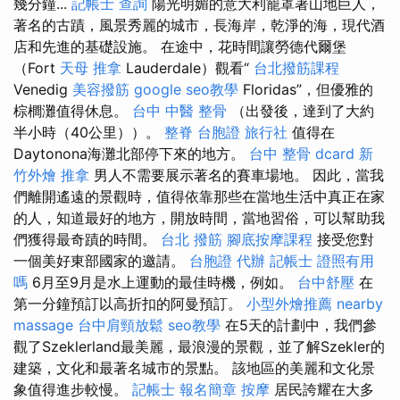
幾分鐘...
記帳士 查詢
陽光明媚的意大利籠罩著山地巨人，
著名的古蹟，風景秀麗的城市，長海岸，乾淨的海，現代酒
店和先進的基礎設施。 在途中，花時間讓勞德代爾堡
（Fort
天母 推拿
Lauderdale）觀看“
台北撥筋課程
Venedig
美容撥筋
google seo教學
Floridas”，但優雅的
棕櫚灘值得休息。
台中 中醫 整骨
（出發後，達到了大約
半小時（40公里））。
整脊
台胞證 旅行社
值得在
Daytonona海灘北部停下來的地方。
台中 整骨 dcard
新
竹外燴
推拿
男人不需要展示著名的賽車場地。 因此，當我
們離開遙遠的景觀時，值得依靠那些在當地生活中真正在家
的人，知道最好的地方，開放時間，當地習俗，可以幫助我
們獲得最奇蹟的時間。
台北 撥筋
腳底按摩課程
接受您對
一個美好東部國家的邀請。
台胞證 代辦
記帳士 證照有用
嗎
6月至9月是水上運動的最佳時機，例如。
台中舒壓
在
第一分鐘預訂以高折扣的阿曼預訂。
小型外燴推薦
nearby
massage
台中肩頸放鬆
seo教學
在5天的計劃中，我們參
觀了Szeklerland最美麗，最浪漫的景觀，並了解Szekler的
建築，文化和最著名城市的景點。 該地區的美麗和文化景
象值得進步較慢。
記帳士 報名簡章
按摩
居民誇耀在大多