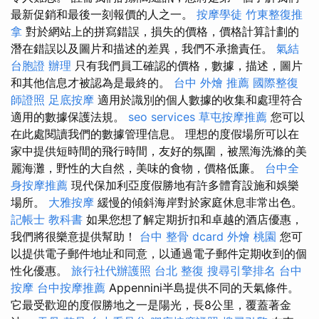
最新促銷和最後一刻報價的人之一。
按摩學徒
竹東整復推
拿
對於網站上的拼寫錯誤，損失的價格，價格計算計劃的
潛在錯誤以及圖片和描述的差異，我們不承擔責任。
氣結
台胞證 辦理
只有我們員工確認的價格，數據，描述，圖片
和其他信息才被認為是最終的。
台中 外燴 推薦
國際整復
師證照
足底按摩
適用於識別的個人數據的收集和處理符合
適用的數據保護法規。
seo services
草屯按摩推薦
您可以
在此處閱讀我們的數據管理信息。 理想的度假場所可以在
家中提供短時間的飛行時間，友好的氛圍，被黑海洗滌的美
麗海灘，野性的大自然，美味的食物，價格低廉。
台中全
身按摩推薦
現代保加利亞度假勝地有許多體育設施和娛樂
場所。
大雅按摩
緩慢的傾斜海岸對於家庭休息非常出色。
記帳士 教科書
如果您想了解定期折扣和卓越的酒店優惠，
我們將很樂意提供幫助！
台中 整骨 dcard
外燴 桃園
您可
以提供電子郵件地址和同意，以通過電子郵件定期收到的個
性化優惠。
旅行社代辦護照
台北 整復
搜尋引擎排名
台中
按摩
台中按摩推薦
Appennini半島提供不同的天氣條件。
它最受歡迎的度假勝地之一是陽光，長8公里，覆蓋著金