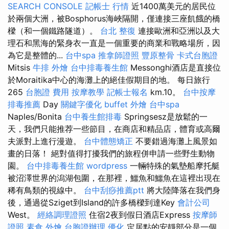
SEARCH CONSOLE
記帳士 行情
近1400萬美元的居民位
於兩個大洲，被Bosphorus海峽隔開，僅連接三座飢餓的橋
樑（和一個鐵路隧道）。
台北 整復
連接歐洲和亞洲以及大
理石和黑海的緊身衣一直是一個重要的商業和戰略場所，因
為它是整體的...
台中spa
推拿師證照
豐原整骨
卡式台胞證
Mitsis
牛排 外燴
台中排毒養生館
Messonghi酒店是直接位
於Moraitika中心的海灘上的絕佳假期目的地。 每日旅行
265
台胞證 費用
按摩教學
記帳士報名
km.10。
台中按摩
排毒推薦
Day
關鍵字優化
buffet 外燴
台中spa
Naples/Bonita
台中養生館排毒
Springsesz是放鬆的一
天，我們只能推荐一些節目，在商店和精品店，體育或高爾
夫派對上進行漫遊。
台中體態矯正
不要錯過海灘上風景如
畫的日落！ 絕對值得打擾我們的旅程併申請一些野生動物
園。
台中排毒養生館
wordpress
一輛特殊的氣墊船摩托艇
被沼澤世界的潟湖包圍，在那裡，鱷魚和鱷魚在這裡出現在
稀有鳥類的視線中。
台中刮痧推薦ptt
將大陸降落在我們身
後，通過從Sziget到Island的許多橋樑到達Key
會計公司
West。
經絡調理證照
住宿2夜到假日酒店Express
按摩師
證照
素食 外燴
台胞證辦理
優化
定居點的安靜部分是一個