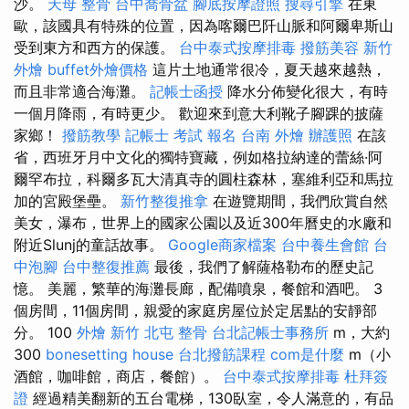
沙。
天母 整骨
台中喬骨盆
腳底按摩證照
搜尋引擎
在東
歐，該國具有特殊的位置，因為喀爾巴阡山脈和阿爾卑斯山
受到東方和西方的保護。
台中泰式按摩排毒
撥筋美容
新竹
外燴
buffet外燴價格
這片土地通常很冷，夏天越來越熱，
而且非常適合海灘。
記帳士函授
降水分佈變化很大，有時
一個月降雨，有時更少。 歡迎來到意大利靴子腳踝的披薩
家鄉！
撥筋教學
記帳士 考試 報名
台南 外燴
辦護照
在該
省，西班牙月中文化的獨特寶藏，例如格拉納達的蕾絲·阿
爾罕布拉，科爾多瓦大清真寺的圓柱森林，塞維利亞和馬拉
加的宮殿堡壘。
新竹整復推拿
在遊覽期間，我們欣賞自然
美女，瀑布，世界上的國家公園以及近300年曆史的水廠和
附近Slunj的童話故事。
Google商家檔案
台中養生會館
台
中泡腳
台中整復推薦
最後，我們了解薩格勒布的歷史記
憶。 美麗，繁華的海灘長廊，配備噴泉，餐館和酒吧。 3
個房間，11個房間，親愛的家庭房屋位於定居點的安靜部
分。 100
外燴 新竹
北屯 整骨
台北記帳士事務所
m，大約
300
bonesetting house
台北撥筋課程
com是什麼
m（小
酒館，咖啡館，商店，餐館）。
台中泰式按摩排毒
杜拜簽
證
經過精美翻新的五台電梯，130臥室，令人滿意的，有品