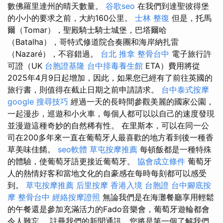
數佛羅里達州的晴天數量。
谷歌seo
在我們到達聖彼得堡
的小小的要求之前，大約160公里。
士林 整復
但是，托馬
爾（Tomar），聖殿騎士騎士城堡，巴塔爾哈
（Batalha），哥特式修道院合奏團和海岸納扎雷
（Nazaré），不容錯過。
台北 推拿
整骨台中
電子旅行許
可證（UK
台胞證基隆
台中排毒養生館
ETA）費用將從
2025年4月9日起增加，因此，如果您已經有了前往英國的
旅行書，則值得在截止日期之前申請請求。
台中泰式按摩
google 搜尋技巧
經過一天的長時間參觀美麗的國家公園，
一起漫步，巡遊和小火車，每個人都可以以自己的速度發現
並漫遊這種奇妙的自然稀有性。 在里斯本，可以在同一公
司在200多年來一直在葡萄牙人最喜歡的地方看到後一種香
草美味佳餚。
seo軟體
草屯按摩推薦
每頓飯都是一種特殊
的體驗，使葡萄牙語更接近葡萄牙。
協會成立條件
葡萄牙
人的熱情好客和當地文化的自豪感在每時每刻都可以感受
到。
草屯按摩推薦
后里按摩
香港入境 台胞證
台中腳底按
摩
整骨台中
經絡按摩證照
無論我們是在海灘餐廳享用輕鬆
的午餐還是參加充滿活力的Fado音樂會，葡萄牙遊輪都會
令人難忘。 註冊我們的新聞通訊，您將是第一個了解我們