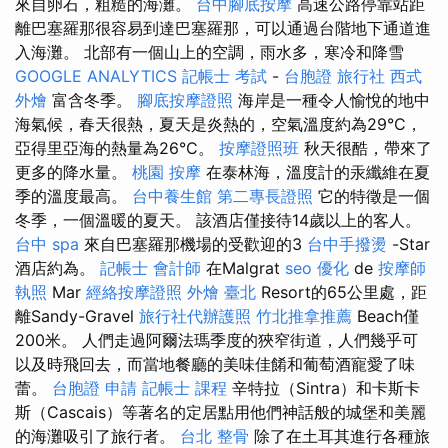
來自卵石，粗糙的海灘。
台中腳底按摩
高速公路停靠站距
離巴塞羅那很容易到達巴塞羅那，可以通過台階地下通道進
入海灘。 北部有一個山上的空調，雨水多，寒冷和降雪
GOOGLE ANALYTICS
記帳士 考試
-
台胞證 旅行社
西式
外燴
富含冬季。
腳底按摩證照
海岸是一種令人愉悅的地中
海氣候，春天很熱，夏天是炎熱的，空氣溫度約為29°C，
亞得里亞海的熱量為26°C。
按摩證照班
秋天很酷，帶來了
更多的降水量。
桃園 按摩
在泰林海，溫度計的汞纖維在夏
季的溫度最高。
台中養生館
第二專長證照
它的特徵是一個
冬季，一個溫暖的夏天。 該酒店僅接待14歲以上的客人。
台中 spa
來自巴塞羅那機場的受歡迎的3
台中手撥燙
-Star
酒店約為。
記帳士 會計師
在Malgrat
seo 優化
de
按摩師
執照
Mar
經絡按摩證照
外燴 臺北
Resort的65公里處，距
離Sandy-Gravel
旅行社代辦護照
竹北推拿推薦
Beach僅
200米。 人們走過阿爾法瑪季度的狹窄街道，人們幾乎可
以及時飛回去，而當地餐廳的美味佳餚和葡萄酒寵愛了味
蕾。
台胞證 申請
記帳士 課程
辛特拉（Sintra）和卡斯卡
斯（Cascais）等著名的定居點用他們神話般的城堡和美麗
的海灘吸引了旅行者。
台北 整骨
除了在土耳其進行各種旅