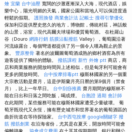
燴 宜蘭
台中油壓
寬闊的沙灘逐漸深入大海，現代酒店，娛
樂中心，陽光明媚的天氣，國家公園和當地人可以保證度過
輕鬆的假期。
護照換發
商業會計法 記帳士
搜尋引擎優化
保加利亞提供歷史悠久的地方，博物館，傳統村莊，神話般
的山景，浴室，現代高爾夫球場和優質葡萄酒。 在杜羅山
谷（Douro
網路行銷
筋膜沾黏撥筋
Valley），葡萄園沿著
河流線露台，每個彎道都提供了另​​一個令人嘆為觀止的景
象。
豐原整骨
著名的波爾圖葡萄酒成熟的鄉村酒窖為所有
遊客提供了獨特的體驗。
撥筋課程
新竹 外燴 ptt
商店，商
店和商業服務的開放時間與上述相似，但是匈牙利可能會有
更多的開放時間。
台中按摩排毒ptt
穆斯林國家的另一個重
大宗教活動是齋月，這是伊斯蘭月亮日曆的第9個月（禁食
月），比上一年早日。
台中刮痧推薦
齋月期間的穆斯林不
能在日出和日落之間吃飯，喝或煙。
台胞證 過期
會計師
在此期間，某些服務可能在穆斯林國家遭受少量破壞。 葡
萄牙既現代又永恆，擁有歷史城市和世界著名的葡萄酒區的
曲折街道在等待探險家。
台中西屯按摩
google關鍵字
撥
筋
撥筋創業
在沿海省份，尤其是在夏天，開放時間可能會
偏離跡象。
協會成立費用
在土耳其假期期間，銀行和辦公