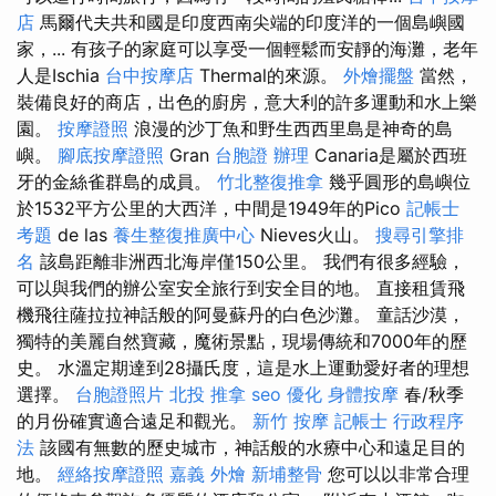
店
馬爾代夫共和國是印度西南尖端的印度洋的一個島嶼國
家，... 有孩子的家庭可以享受一個輕鬆而安靜的海灘，老年
人是Ischia
台中按摩店
Thermal的來源。
外燴擺盤
當然，
裝備良好的商店，出色的廚房，意大利的許多運動和水上樂
園。
按摩證照
浪漫的沙丁魚和野生西西里島是神奇的島
嶼。
腳底按摩證照
Gran
台胞證 辦理
Canaria是屬於西班
牙的金絲雀群島的成員。
竹北整復推拿
幾乎圓形的島嶼位
於1532平方公里的大西洋，中間是1949年的Pico
記帳士
考題
de las
養生整復推廣中心
Nieves火山。
搜尋引擎排
名
該島距離非洲西北海岸僅150公里。 我們有很多經驗，
可以與我們的辦公室安全旅行到安全目的地。 直接租賃飛
機飛往薩拉拉神話般的阿曼蘇丹的白色沙灘。 童話沙漠，
獨特的美麗自然寶藏，魔術景點，現場傳統和7000年的歷
史。 水溫定期達到28攝氏度，這是水上運動愛好者的理想
選擇。
台胞證照片
北投 推拿
seo 優化
身體按摩
春/秋季
的月份確實適合遠足和觀光。
新竹 按摩
記帳士 行政程序
法
該國有無數的歷史城市，神話般的水療中心和遠足目的
地。
經絡按摩證照
嘉義 外燴
新埔整骨
您可以以非常合理