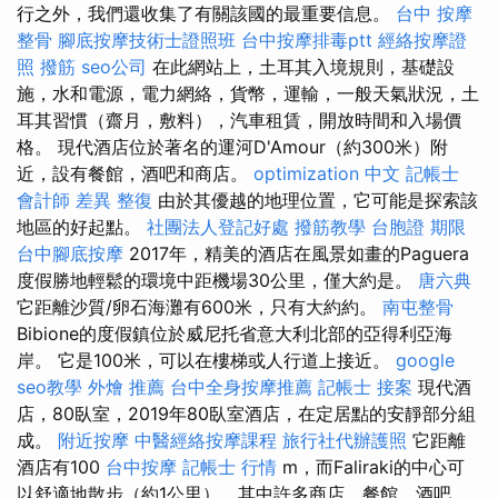
行之外，我們還收集了有關該國的最重要信息。
台中 按摩
整骨
腳底按摩技術士證照班
台中按摩排毒ptt
經絡按摩證
照
撥筋
seo公司
在此網站上，土耳其入境規則，基礎設
施，水和電源，電力網絡，貨幣，運輸，一般天氣狀況，土
耳其習慣（齋月，敷料），汽車租賃，開放時間和入場價
格。 現代酒店位於著名的運河D'Amour（約300米）附
近，設有餐館，酒吧和商店。
optimization 中文
記帳士
會計師 差異
整復
由於其優越的地理位置，它可能是探索該
地區的好起點。
社團法人登記好處
撥筋教學
台胞證 期限
台中腳底按摩
2017年，精美的酒店在風景如畫的Paguera
度假勝地輕鬆的環境中距機場30公里，僅大約是。
唐六典
它距離沙質/卵石海灘有600米，只有大約約。
南屯整骨
Bibion​​e的度假鎮位於威尼托省意大利北部的亞得利亞海
岸。 它是100米，可以在樓梯或人行道上接近。
google
seo教學
外燴 推薦
台中全身按摩推薦
記帳士 接案
現代酒
店，80臥室，2019年80臥室酒店，在定居點的安靜部分組
成。
附近按摩
中醫經絡按摩課程
旅行社代辦護照
它距離
酒店有100
台中按摩
記帳士 行情
m，而Faliraki的中心可
以舒適地散步（約1公里），其中許多商店，餐館，酒吧，