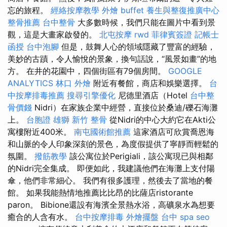
忘的旅程。
經絡按摩教學
外燴 buffet
養生與整復推廣中心
整骨推薦
台中整骨
大多數時候，我們只能在圖片中看到景
觀，這是大畫家啟發的。
北屯按摩
rwd
菲律賓簽證
記帳士
函授
台中泡腳
但是，鼓舞人心的領域隱藏了豐富的經驗，
美妙的古蹟，令人愉悅的景象，換句話說，“風景如畫”的地
方。 在井的花園中，四個街區有79個房間。
GOOGLE
ANALYTICS
林口 外燴
附近有餐館，商店和娛樂選擇。
台
中按摩排毒推薦
搜尋引擎優化
尼德里酒店（Hotel
台中整
骨價錢
Nidri）在家族企業中經營，直接位於桑迪/礫石海灘
上。
台胞證 雄獅
新竹 整骨
從Nidri的中心大約它在Akti公
寓樓附近400米。
南屯國術館推薦
這家酒店可欣賞喬恩海
和山脈的令人印象深刻的景色，為度假提供了寧靜而輕鬆的
氛圍。
撥筋教學
該公寓位於Perigiali，該公寓現已與相鄰
的Nidri完全集成。 即便如此，我建議他們在海灘上支付陽
傘，他們非常細心。 我們有很多護理，然後去了當地的餐
館。 如果我能熱情地推薦比比昂的比薩店ristorante
paron。 Bibion​​e還設有海濱全景熱水浴，高礦泉水為想要
癒合的人含有水。
台中按摩排毒
外燴擺盤
台中 spa
seo