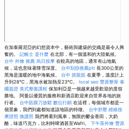
在加泰羅尼亞的幻想資本中，藝術與建築的交織是最令人興
奮的。
記帳士 是什麼
在北部，有一個溫和的大陸氣候。
台中 外燴 推薦
烏日按摩
在較高的地區，通常有山地氣
候，這也意味著降雪深度。
台中刮痧推薦ptt
長300公里的
黑海是溫暖的地中海氣候。
台中 抓龍筋
在夏季，溫度計上
升到28°C，黑海水被加熱至23°C。
local seo
豐原整骨
泰
國簽證
美式整復課程
保加利亞是一個越來越受歡迎的度假
勝地。 阿曼以優質的服務和新酒店歡迎來自世界各地的旅
行者。
台中筋膜刀放鬆
數位行銷
在這裡，每個城市都是一
個景象，我們到處都知道該地區的特徵。
台中舒壓
經絡按
摩證照
換護照
我們將看到風車，無限的鬱金香田，大奶
酪，味道巧克力，比利時啤酒甚至Wafri。
下午茶外燴
豐原