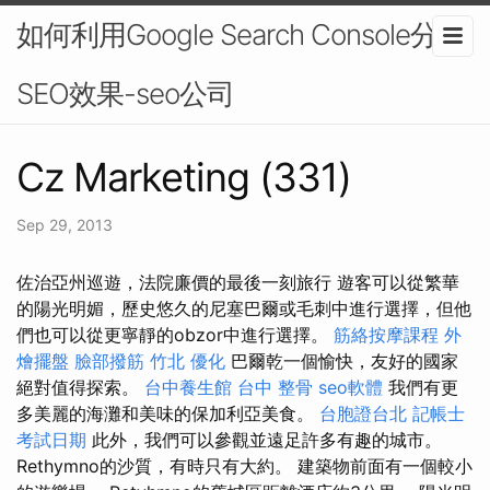
如何利用Google Search Console分析
SEO效果-seo公司
Cz Marketing (331)
Sep 29, 2013
佐治亞州巡遊，法院廉價的最後一刻旅行 遊客可以從繁華
的陽光明媚，歷史悠久的尼塞巴爾或毛刺中進行選擇，但他
們也可以從更寧靜的obzor中進行選擇。
筋絡按摩課程
外
燴擺盤
臉部撥筋 竹北
優化
巴爾乾一個愉快，友好的國家
絕對值得探索。
台中養生館
台中 整骨
seo軟體
我們有更
多美麗的海灘和美味的保加利亞美食。
台胞證台北
記帳士
考試日期
此外，我們可以參觀並遠足許多有趣的城市。
Rethymno的沙質，有時只有大約。 建築物前面有一個較小