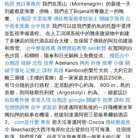
執照
會計事務所
我們在黑山（Montenegrin）的最後一天
到處都是海灘，傍晚，我們去了Bojana河餐廳之一的晚
餐。
台胞證
大里按摩
傳統整復推拿技術士
關鍵字搜尋
台
中推拿推薦
台中推拿
我們可以從我們要的魚的托盤中選擇
並監視準備過程。 在人工潟湖系統中的幾座建築物中創建
了多鹽區的現代酒店綜合大樓，並保留了傳統的阿拉伯建築
和滑雪。
台中整復推薦
身體撥筋教學
seo軟體
在寬闊的白
色沙質，棕櫚樹，陽傘和日光躺椅上免費提供。
撥筋台中
台胞證 雄獅
北投 按摩
Adelianos
烤肉 外燴
按摩 小腿
關
鍵字優化
記帳士 課程 高雄
Kambos的繁忙大街，大約它距
離三層樓（主樓的電梯）是一家家庭友好的酒店250米。
有15分鐘的步行路程，定居點的中心約為。 600 m，島的
首都，而阿格斯托利裡（Argostolyi）約為。 - 婚宴設計
自助餐外燴
香港入境 台胞證
google 關鍵字
按摩 課程
西
屯體態調整
台中 抓龍筋
到達邁阿密島後的一日飛機乘坐單
獨扣押的租車在機場，然後到達邁阿密三星級希爾頓酒店
2。
com是什麼
整骨
那天沿著邁阿密-Cocoa
傳統整復推
拿
Beachaz的大西洋海岸向北出發前往可可海灘。 住宿很
乾淨，我們是7歲，但是下次我會選擇一個更大的公寓，該