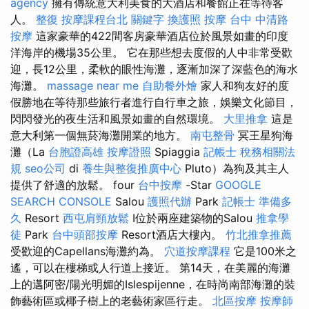
agency
擁有傳統意大利美食的大酒店和餐館正在等待客
人。
整復
按摩課程台北
關鍵字
換護照
按摩
台中 中清路
按摩
這家豪華的422間客房豪華酒店位於風景如畫的印度
洋海岸的機場35公里。 它在那些想去度假的人中非常受歡
迎，長12公里，柔軟的眼性海灘，逐漸加深了深藍色的海水
海灘。
massage near me
自助餐外燴
家人和狗友好的度
假勝地在等待那些旅行者進行自行車之旅，娛樂文化節目，
閃閃發光的夜生活和風景如畫的自然環境。
大里推拿
這是
意大利第一個無菸海灘開業的地方。
南屯整骨
冥王星狗海
灘（La
台胞證高雄
按摩證照
Spiaggia
記帳士 稅務相關法
規
seo公司
di
養生與整復推廣中心
Pluto）為狗及其主人
提供了舒適的放鬆。 four
台中按摩
-Star
GOOGLE
SEARCH CONSOLE
Salou
護照代辦
Park
記帳士 準備多
久
Resort
西屯肩頸放鬆
I位於兩座建築物的Salou
推拿學
徒
Park
台中頭部按摩
Resort酒店大樓內。
竹北推拿推薦
受歡迎的Capellans海灘約為。
穴道按摩課程
它是100米之
遙，可以在樓梯或人行道上接近。 第14天，在美麗的海灘
上的邁阿密/陽光明媚的Islespijenne，在時尚南部海灘的裝
飾藝術區或椰子樹上的老藝術家區行走。
北區按摩
按摩師