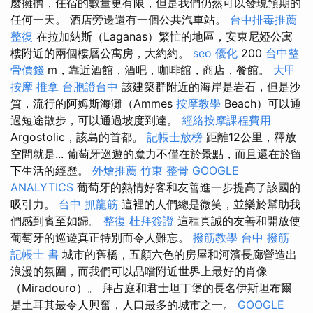
麼擁擠，住宿的數量更有限，但是我們仍然可以發現預期的
任何一天。 酒店旁邊還有一個公共汽車站。
台中排毒推薦
整復
在拉加納斯（Laganas）繁忙的地區，安東尼婭公寓
樓附近的兩個樓層公寓房，大約約。
seo 優化
200
台中整
骨價錢
m，靠近酒館，酒吧，咖啡館，商店，餐館。
大甲
按摩
推拿
台胞證台中
該建築群附近的海岸是岩石，但是沙
質，流行的阿姆斯海灘（Ammes
按摩教學
Beach）可以通
過短途散步，可以通過坡度到達。
經絡按摩課程費用
Argostolic，該島的首都。
記帳士放榜
距離12公里，釋放
空間就是... 葡萄牙巡遊的魔力不僅在於景點，而且還在於留
下生活的經歷。
外燴推薦
竹東 整骨
GOOGLE
ANALYTICS
葡萄牙的熱情好客和友善進一步提高了該國的
吸引力。
台中 抓龍筋
這裡的人們總是微笑，並樂於幫助我
們感到賓至如歸。
整復
杜拜簽證
這種真誠的友善和開放使
葡萄牙的巡遊真正特別而令人難忘。
撥筋教學
台中 撥筋
記帳士 書
城市的舊橋，五顏六色的房屋和河濱長廊營造出
浪漫的氛圍，而我們可以品嚐附近世界上最好的肖像
（Miradouro）。 拜占庭和君士坦丁堡的長名伊斯坦布爾
是土耳其最令人興奮，人口最多的城市之一。
GOOGLE