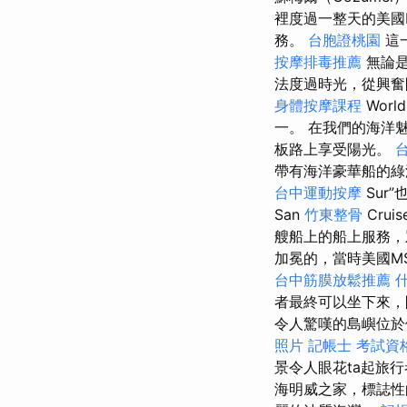
裡度過一整天的美國
務。
台胞證桃園
這
按摩排毒推薦
無論是
法度過時光，從興
身體按摩課程
Worl
一。 在我們的海洋
板路上享受陽光。
帶有海洋豪華船的
台中運動按摩
Sur”
San
竹東整骨
Cru
艘船上的船上服務
加冕的，當時美國M
台中筋膜放鬆推薦
者最終可以坐下來，
令人驚嘆的島嶼位於
照片
記帳士 考試資
景令人眼花ta起旅
海明威之家，標誌性