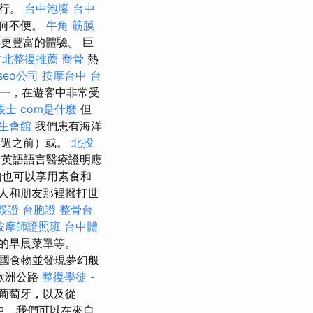
旅行。
台中泡腳
台中
任何不便。
牛角 筋膜
更豐富的體驗。 巨
竹北整復推薦
喬骨
熱
seo公司
按摩台中
台
一，在遊客中非常受
帳士
com是什麼
但
生會館
我們患有海洋
4週之前）或。
北投
英語語言醫療證明應
內也可以享用素食和
人和朋友那裡撥打世
簽證 台胞證
整骨台
按摩師證照班
台中體
的早晨菜單等。
異國食物並發現夢幻般
歐洲公路
整復學徒
-
葡萄牙，以及從
中，我們可以在來自