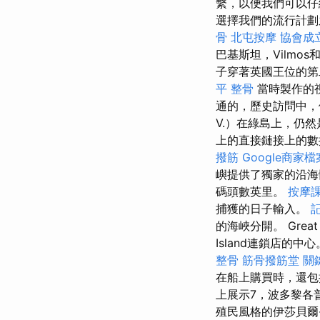
繫，以便我們可以
選擇我們的流行計劃
骨
北屯按摩
協會成
巴基斯坦，Vilmos
子穿著英國王位的第
平 整骨
當時製作的
通的，歷史訪問中，
V.）在綠島上，仍
上的直接鏈接上的數
撥筋
Google商家檔
嶼提供了獨家的沿
碼頭數英里。
按摩
捕獲的日子輸入。
的海峽分開。 Grea
Island連鎖店的中
整骨
筋骨撥筋堂
關
在船上購買時，還包
上展示7，波多黎各
殖民風格的伊莎貝爾·