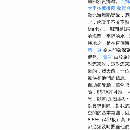
麗的沙質海灣。
記帳
大里按摩推薦
整復
勒比海舞蹈樂隊，
上，吮吸了不冷不熱的
Marit）。 珊瑚
的海灘，平靜的水，
勝地之一是在這個海
第一頁
令人印象深刻
偶然。
膏肓
由於旅
對您來說，這對您來
近的，幾天前，一位
氣候和他們的信息
自助餐餐廳，當然您
險，ESTA許可證
息，以幫助您組織
以要求刪除，對我的
空間的基本氛圍，因
8.5米（4甲板）
都必須及時照顧他