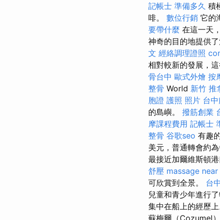
記帳士 準備多久
積
啡。
數位行銷
它的
要帶什麼
在這一天，
神奇的目的地提供了
文
經絡調理證照
c
相對較新的發展，這
骨台中
歐式外燴
按
整骨
World
新竹 推
胞證 護照 照片
台中
的島嶼。
撥筋創業
摩課程費用
記帳士 
整骨
谷歌seo
有趣的
美元，普通轉會約為
最接近加爾維斯頓港
舒壓
massage near
可欣賞到全景。
台
兒童和青少年進行了
集中在船上的經歷
蘇梅爾（Cozum