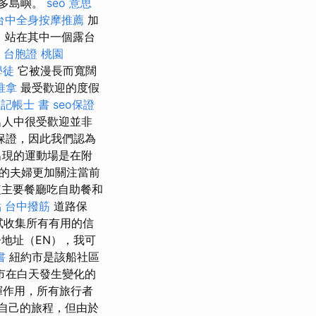
許多島嶼。
seo 意思
台中全身按摩推薦
加
，站在其中一個露台
台胞證 桃園
學徒
它被漫長而寬闊
推拿
最受歡迎的度假
記帳士 書
seo保證
名人中很受歡迎並非
保證，因此我們認為
出現的運動場是在附
的夫婦更加關注當前
主要餐廳吃自助餐和
點
台中撥筋
道路保
試收集所有有用的信
地址（EN），我可
書
紐約市是該船社區
市在白天發生變化的
揮作用，所有旅行者
自己的旅程，但由於