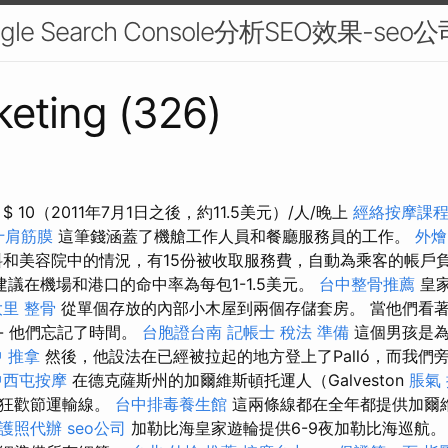
e Search Console分析SEO效果-seo公
eting (326)
 10（2011年7月1日之後，約11.5美元）/人/晚上
經絡按摩課
十肩筋膜
這筆錢涵蓋了機艙工作人員和餐廳服務員的工作。
外燴
和美容院中的情況，有15份被收取服務費，自動為乘客的帳戶
建議在機場和港口的命中率為每包1-1.5美元。
台中整骨推薦
皇家
大里 整骨
從單個存放的內部小木屋到兩個存儲套房。 當他們看
- 他們忘記了時間。
台胞證台南
記帳士 稅法 準備
這個男孩是為
 推拿
然後，他設法在已經被拉起的地方登上了Palló，而我們旁
中西屯按摩
在德克薩斯州的加爾維斯頓托運人（Galveston
脹氣
和狂歡節運輸線。
台中排毒養生館
這兩條線都在全年都提供加爾
護照代辦
seo公司
加勒比海皇家遊輪提供6-9夜加勒比海巡航。