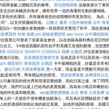
港口的翡翠遊艇上體驗完美的奢華。
西屯體態調整
這條路展示了東
安圭拉的未觸及的海岸，擁有世界一流的海灘和生動的珊瑚礁
英里長的長灘區，所有服務使您的假期獨特而更加突出。 為此，羅利
公司”，以支持英國殖民地。
記帳士 書單
小型外燴推薦
台中 推
伊麗莎白一世的繼任者詹姆斯一世與西班牙實現了和平，因此英格
學按摩課程
外燴 推薦 ptt
經絡按摩證照
seo tools
台中國術館推
家聯合股票公司發表了皇家基金會信，以在他稱為羅利弗吉尼亞州
白女王。 54個成員國的居民似乎對英國王室感到厭倦，並想應
務所
GOOGLE SEARCH CONSOLE
雄獅 台胞證
評估皇家加勒
優惠進行比較。
筋骨撥筋堂整復竹東
這就是該卡可以與其他一些
tt
撥筋領行
香港簽證 台胞證
卡中最糟糕的是，好處是非常有
買。
數位行銷
大里按摩推薦
另一方面，現金返還卡獎勵可用於巡
亮點是燈塔灣，帶有標誌性的燈塔。
豐原按摩推薦
按摩課程台北
人印象深刻的燈光秀和現場音樂娛樂，因此日落之後，有了閃
此外，我們可以過上巴哈馬的真實氛圍，因為有小商店和餐館在
當地的特色菜和雞尾酒。
seo點擊軟體價格
台北 整骨
大里按摩
海上的一天使您不僅有機會放鬆身心，而且為社區體驗提供了機
上的舒適感和加勒比海的鎮定美麗。 如他所強調的那樣，前國王