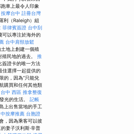
部跑車上最令人印象
。
按摩台中
註冊台灣
（Raleigh）組
拿
菲律賓簽證
台中刮
蘭可以專注於海外的
薦
台中肩頸放鬆
的土地上創建一個殖
對殖民地的過去。
推
比簽證卡的唯一方法
最佳選擇一起提供的
限的，因為“只能兌
航購買和任何其他類
台中 西區 推拿整復
閃發光的生活。
記帳
島上出售當地的手工
台中按摩推薦
台胞證
會，因為乘客可以彼
的妻子沃利斯·辛普