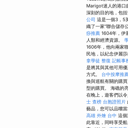
Marigot迷人的
深刻的目的地，包括
公司
這是一個3，5
織了一家“聯合儲存
痧推薦
1604年，
人類和經濟資源。
1606年，他向兩
民地，以紀念伊麗莎
拿學徒
整復
記帳事
是將其與其他可用
方式。
台中按摩推薦p
換與巡航有關的購
型的購買。 海礁的
在晚上，遊客們以令
士 查榜
台胞證照片
藝品，您可以品嚐
高雄
外燴 台中
這個
此靠近，同時享受船