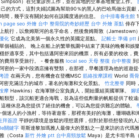
Simpson）在兒童診所工作，並在當地的空軍基地食堂工作。
己的方式，這對夫婦試圖為幫助90％的黑人的巴哈馬做出貢獻
時間，幾乎沒有關於如何在該國度過的信息。
台中排毒養生館
n page seo
外燴 台中
整骨院的奇妙經歷
台中 外燴 茶點
倖存下
上航行，以詹姆斯河的名字命名，然後詹姆斯敦（Jamestown
 優化
它成為北美第一個永久性的英國定居點。
記帳士 準備 ptt
單個補貼的。 晚上在船上的繁華氛圍中結束了美味的晚餐和娛樂
穩舒適享受，其中包括邁阿密來回的機票，所有必要的稅收，費
的費用享受旅行。 - 餐會服務
local seo
天母 整復
台中整復
到
阿密的一家中段酒店擁有雙類，在那裡，早餐護理為他的巡遊提
準考證
在兩天內，您有機會在登機MSC
筋絡按摩課程
World
喬
發現邁阿密充滿活力的城市，著名的海灘和文化景點。
竹北整脊
同時，
按摩
Hawkins）在海軍辦公室負責人，開始重組英國軍隊。
腳
船類型，該沉船更適合海戰，並為這些低劑量的帆船提供了較遠
 這種休息為您提供了絕佳的機會，可以為您提供難忘的體驗。
，這是一個迷人的小漁村，等待著遊客，那裡有美好的海灘，珊瑚礁
杜拜簽證
平靜的環境是放鬆的理想選擇，但對於那些想發現的人
gle關鍵字
哥斯達黎加瑪雅人最偉大的景點之一是來訪的古代瑪
（Costa
新竹 外燴 ptt
台中肩頸放鬆
Maya）是尤卡坦半島（Y