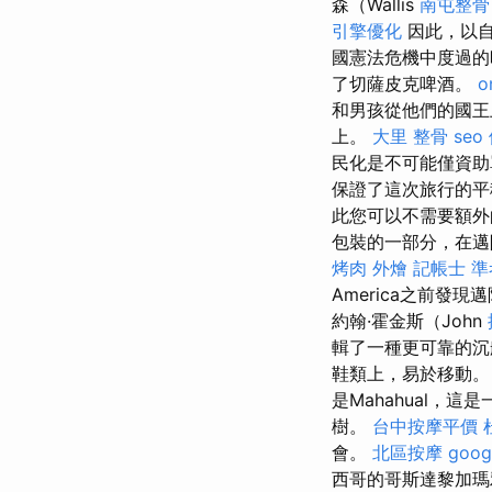
森（Wallis
南屯整骨
引擎優化
因此，以自
國憲法危機中度過的
了切薩皮克啤酒。
o
和男孩從他們的國王
上。
大里 整骨
seo
民化是不可能僅資助
保證了這次旅行的平
此您可以不需要額外
包裝的一部分，在邁
烤肉 外燴
記帳士 
America之前
約翰·霍金斯（John
輯了一種更可靠的沉
鞋類上，易於移動。
是Mahahual
樹。
台中按摩平價
會。
北區按摩
goo
西哥的哥斯達黎加瑪雅