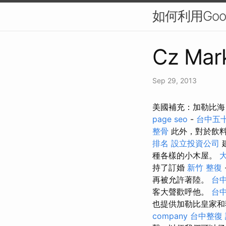
如何利用Googl
Cz Mark
Sep 29, 2013
美國補充：加勒比海 $
page seo
-
台中五
整骨
此外，對於飲料
排名
設立投資公司
種各樣的小木屋。
持了訂婚
新竹 整復
再被允許著陸。
台中
客大聲歡呼他。
台
也提供加勒比皇家
company
台中整復