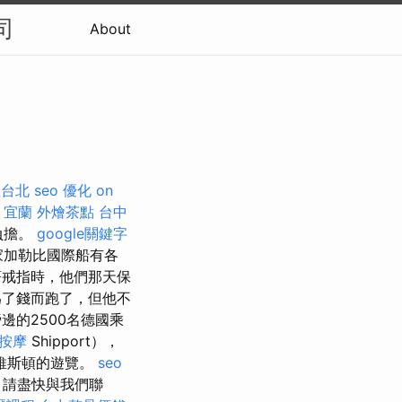
司
About
程台北
seo 優化
on
 宜蘭
外燴茶點
台中
負擔。
google關鍵字
加勒比國際船有各
著戒指時，他們那天保
了錢而跑了，但他不
邊的2500名德國乘
 按摩
Shipport），
維斯頓的遊覽。
seo
 請盡快與我們聯