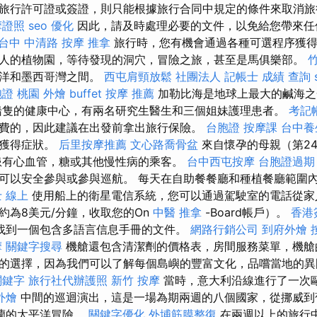
旅行許可證或簽證，則只能根據旅行合同中規定的條件來取消
摩證照
seo 優化
因此，請及時處理必要的文件，以免給您帶來
台中 中清路 按摩
推拿
旅行時，您有機會通過各種可選程序獲得
人的植物園，等待發現的洞穴，冒險之旅，甚至是馬俱樂部。
西洋和墨西哥灣之間。
西屯肩頸放鬆
社團法人
記帳士 成績 查詢
證 桃園
外燴 buffet
按摩 推薦
加勒比海是地球上最大的鹹海之
船隻的健康中心，有兩名研究生醫生和三個姐妹護理患者。
考記
費的，因此建議在出發前拿出旅行保險。
台胞證
按摩課
台中養
費獲得症狀。
后里按摩推薦
文心路喬骨盆
來自懷孕的母親（第2
患有心血管，糖或其他慢性病的乘客。
台中西屯按摩
台胞證過期
可以安全參與或參與巡航。 每天在自助餐餐廳和種植餐廳範圍
 線上
使用船上的衛星電信系統，您可以通過駕駛室的電話從家
約為8美元/分鐘，收取您的On
中醫 推拿
-Board帳戶）。
香港
找到一個包含多語言信息手冊的文件。
網路行銷公司
到府外燴
摩
關鍵字搜尋
機艙還包含清潔劑的價格表，房間服務菜單，機艙
個不錯的選擇，因為我們可以了解每個島嶼的豐富文化，品嚐當地的
 關鍵字
旅行社代辦護照
新竹 按摩
當時，意大利沿線進行了一次
外燴
中間的巡迴演出，這是一場為期兩週的八個國家，從挪威到
西蘭的太平洋冒險。
關鍵字優化
外埔筋膜整復
在兩週以上的旅行