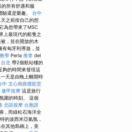
華船的所有舒適和服
體驗還是樂趣。
台中
二天之前按自己的想
它為您帶來了MSC
世界上最現代的船隻之
植被，並在開放的木
擁有匈牙利導遊，並
o教學
Perla
推拿
del
 台北
帶2個航站樓的
有足夠的時間來發現這
一天是由晚上離開時
台中
文心南路撥筋堂
。
逢甲按摩
這是旅行
氛圍的時刻。 這個
格
北區按摩
台胞證
嶼，而綠松石海洋全
特的波西米亞氣氛，
像在其他島嶼上，美