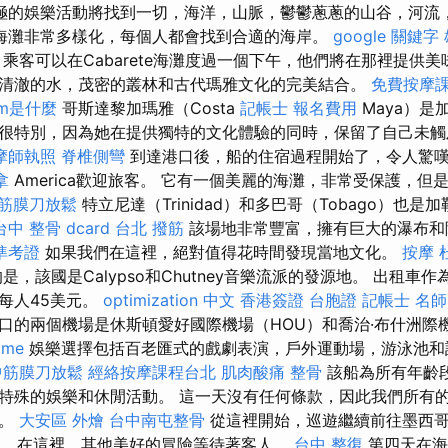
極的娛樂活動將找到一切，海洋，山脈，鬱鬱蔥蔥的山谷，河流
海灘非常多樣化，每個人都會找到合適的海岸。
google 關鍵字
乘客可以在Cabarete海灘度過一個下午，他們將在那裡提供美
清澈的水，茂密的叢林和古代瑪雅文化的完美結合。
免費按摩
om是什麼
哥斯達黎加瑪雅（Costa
記帳士 報名費用
Maya）是
很特別，因為她在提供獨特的文化體驗的同時，保留了自己未
摩師執照
脊椎側彎
到達港口後，船的住宿過程開始了，令人驚嘆
拿
America歡迎旅客。 它有一個美麗的海灘，非常受保護，
筋膜刀放鬆
特立尼達（Trinidad）和多巴哥（Tobago）也
台中 整骨 dcard
台北 撥筋
該場地非常豐富，擁有巨大的瀑布和
準考證
如果我們在這裡，絕對值得花時間發現當地文化。
按摩
是，該國是Calypso和Chutney音樂流派的發源地。 出租車
每人45美元。
optimization 中文
香港簽證 台胞證
記帳士 名師
口的兩個機場是休斯頓愛好國際機場（HOU）和喬治·布什洲際機
 me
娛樂選擇包括百老匯式的戲劇表演，戶外運動場，游泳池和
中筋膜刀放鬆
經絡按摩課程台北
肌肉酸痛
整骨
該船為所有年齡
特殊的娛樂和休閒活動。 這一天沒有任何條款，因此我們所有
上。
大安區 外燴
台中南屯整骨
從這裡開始，巡遊繼續前往墨西
el），在這裡，其他美好的冒險等待著客人。
台中 整復
第四天在海