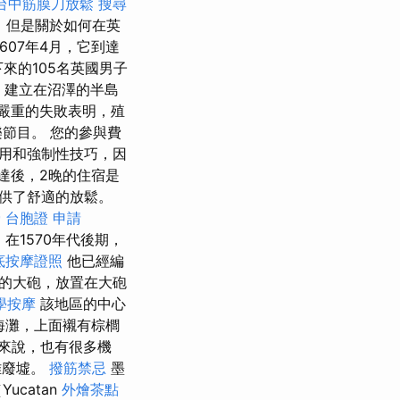
台中筋膜刀放鬆
搜尋
，但是關於如何在英
1607年4月，它到達
來的105名英國男子
）建立在沼澤的半島
嚴重的失敗表明，殖
節目。 您的參與費
用和強制性技巧，因
達後，2晚的住宿是
供了舒適的放鬆。
骨
台胞證 申請
在1570年代後期，
底按摩證照
他已經編
的大砲，放置在大砲
學按摩
該地區的中心
和海灘，上面襯有棕櫚
來說，也有很多機
雅廢墟。
撥筋禁忌
墨
ucatan
外燴茶點