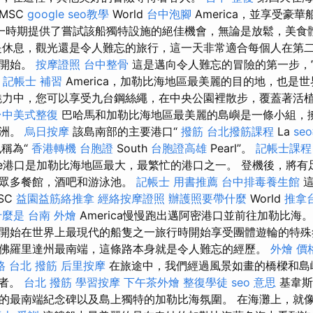
MSC
google seo教學
World
台中泡腳
America，並享受豪
一時期提供了嘗試該船獨特設施的絕佳機會，無論是放鬆，美食
休息，觀光還是令人難忘的旅行，這一天非常適合每個人在第
奮開始。
按摩證照
台中整骨
這是邁向令人難忘的冒險的第一步，
d
記帳士 補習
America，加勒比海地區最美麗的目的地，也是
魅力中，您可以享受九台鋼絲繩，在中央公園裡散步，覆蓋著活
台中美式整復
巴哈馬和加勒比海地區最美麗的島嶼是一條小組，
綠洲。
烏日按摩
該島南部的主要港口“
撥筋
台北撥筋課程
La
se
也稱為“
香港轉機 台胞證
South
台胞證高雄
Pearl”。
記帳士課程
ise港口是加勒比海地區最大，最繁忙的港口之一。 登機後，將
，眾多餐館，酒吧和游泳池。
記帳士 用書推薦
台中排毒養生館
這
SC
益園益筋絡推拿
經絡按摩證照
辦護照要帶什麼
World
推拿
什麼是
台南 外燴
America慢慢跑出邁阿密港口並前往加勒比海
開始在世界上最現代的船隻之一旅行時開始享受團體遊輪的特殊
佛羅里達州最南端，這條路本身就是令人難忘的經歷。
外燴 價
格
台北 撥筋
后里按摩
在旅途中，我們經過風景如畫的橋樑和島
行者。
台北 撥筋
學習按摩
下午茶外燴
整復學徒
seo 意思
基韋斯
的最南端紀念碑以及島上獨特的加勒比海氛圍。 在海灘上，就