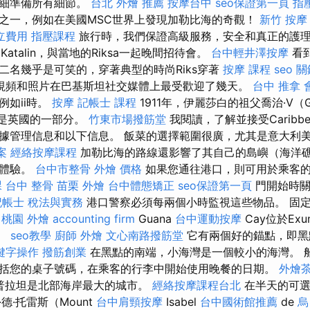
仔細準備所有細節。
台北 外燴 推薦
按摩台中
seo保證第一頁
指
之一，例如在美國MSC世界上發現加勒比海的奇觀！
新竹 按摩
立費用
指壓課程
旅行時，我們保證高級服務，安全和真正的護理。 
和Katalin，與當地的Riksa一起晚間招待會。
台中輕井澤按摩
看到
二名幾乎是可笑的，穿著典型的時尚Riks穿著
按摩 課程
seo 
視頻和照片在巴基斯坦社交媒體上最受歡迎了幾天。
台中 推拿
例如ii時。
按摩
記帳士 課程
1911年，伊麗莎白的祖父喬治·V（G
然是英國的一部分。
竹東市場撥筋堂
我閱讀，了解並接受Caribbean
據管理信息和以下信息。 飯菜的選擇範圍很廣，尤其是意大利
案
經絡按摩課程
加勒比海的路線還影響了其自己的島嶼（海洋
海體驗。
台中市整骨
外燴 價格
如果您通往港口，則可用於乘客
課
台中 整骨
苗栗 外燴
台中體態矯正
seo保證第一頁
門開始時關
記帳士 稅法與實務
港口警察必須每兩個小時監視這些物品。 固
t
桃園 外燴
accounting firm
Guana
台中運動按摩
Cay位於Exu
心。
seo教學
廚師 外燴
文心南路撥筋堂
它有兩個好的錨點，即黑
鍵字操作
撥筋創業
在黑點的南端，小海灣是一個較小的海灣。 
括您的桌子號碼，在乘客的行李中開始使用晚餐的日期。
外燴
普拉坦是北部海岸最大的城市。
經絡按摩課程台北
在半天的可選
德·托雷斯（Mount
台中肩頸按摩
Isabel
台中國術館推薦
de
烏