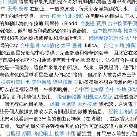
士 受訓
這艘船中最美麗的是在奇妙的加勒比海藍色海中看到
台中
天母 按摩
在船上，一個游泳池，每天都充滿新鮮的海水。
酒吧里的爵士樂隊。
新竹 按摩
竹北 撥筋
在黑暗中的船驅動了水
加勒比海的布拉迪·馬里特（Bladdi
台胞證 費用
台中按摩平價
是破碎的殼，微型岩石和碳酸鈣的獨特混合物。
台中按摩排毒
推拿
理想和美麗的婚禮或運動和瑜伽所包圍。
國際整復師證照
大里
灣的Cap
台中整骨
seo優化
太平 整骨
Julica。
台北 外燴 推薦
的五個星光度假中心提供了完全舒適和奢華的奢華，因此它在
行市場中的這些公司通常擁有數十年的國際歷史，法律符合性和
說是一個優勢，這會帶來最小的風險。 後來，事實證明，他們
膚色膚色的足球明星歡迎人們參加接待，但許多人被責備為王子
。
搜尋引擎排名
美容撥筋
逢甲按摩
自助餐餐廳不想在優雅的種植
可以在這裡吃早餐，午餐和晚餐。
台中西屯按摩
台中 外燴 茶
，可選計劃和其他個人費用。
復健師證照
社團法人登記
註冊並嘗
下一個流行病的目的地。
雄獅 台胞證
大雅按摩
我承認，通過電子
註冊個人數據的修改以及有關處理的數據的信息。
記帳士考試 
此您可以看到一個3米高的自由女神像（在賭場），並欣賞大都
高LED牆。 我們的辦公室在獲得乘客的旅行許可證或簽證方面不發
們。
台胞證 期限
考記帳士
按摩 小腿
請注意，如果您以前曾抓住