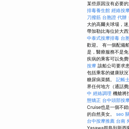
某些原因沒有必要的
排毒養生館
經絡按
刀撥筋
台胞證 代辦
大的高爾夫球場，迷
帶加勒比海位於大
中泰式按摩排毒
台胞
歡迎。 有一個配備
是，醫療服務不是免
疾病的乘客可以免
按摩
該船公司要求
包括乘客的健康狀況
糖尿病菜餚。
記帳士
界任何地方（通話費
中
經絡調理
機艙將
態矯正
台中頭部按
Cruise也是一
的自然美女。
seo
台中按摩推薦
台南 
Yasawa群島到新