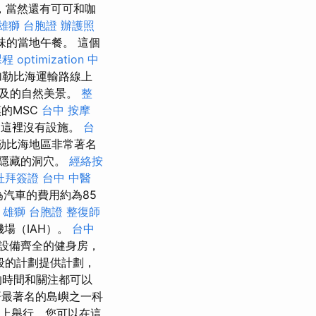
，當然還有可可和咖
雄獅 台胞證
辦護照
味的當地午餐。 這個
課程
optimization 中
加勒比海運輸路線上
觸及的自然美景。
整
的MSC
台中 按摩
但是這裡沒有設施。
台
是加勒比海地區非常著名
隱藏的洞穴。
經絡按
杜拜簽證
台中 中醫
作為汽車的費用約為85
雄獅 台胞證
整復師
場（IAH）。
台中
設備齊全的健身房，
段的計劃提供計劃，
的時間和關注都可以
哥最著名的島嶼之一科
上舉行，您可以在這