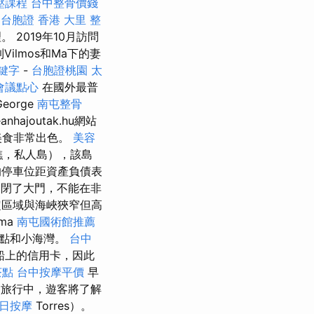
壓課程
台中整骨價錢
台胞證 香港
大里 整
2019年10月訪問
Vilmos和Ma下的妻
關鍵字
-
台胞證桃園
太
會議點心
在國外最普
eorge
南屯整骨
hajoutak.hu網站
美食非常出色。
美容
礁，私人島），該島
的停車位距資產負債表
閉了大門，不能在非
定區域與海峽狹窄但高
ma
南屯國術館推薦
點和小海灣。
台中
船上的信用卡，因此
茶點
台中按摩平價
早
旅行中，遊客將了解
日按摩
Torres）。