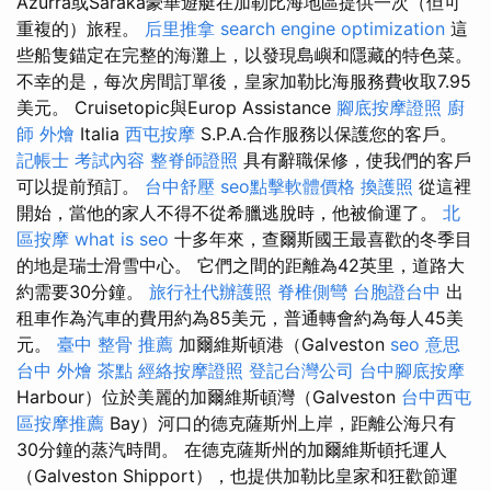
Azurra或Saraka豪華遊艇在加勒比海地區提供一次（但可
重複的）旅程。
后里推拿
search engine optimization
這
些船隻錨定在完整的海灘上，以發現島嶼和隱藏的特色菜。
不幸的是，每次房間訂單後，皇家加勒比海服務費收取7.95
美元。 Cruisetopic與Europ Assistance
腳底按摩證照
廚
師 外燴
Italia
西屯按摩
S.P.A.合作服務以保護您的客戶。
記帳士 考試內容
整脊師證照
具有辭職保修，使我們的客戶
可以提前預訂。
台中舒壓
seo點擊軟體價格
換護照
從這裡
開始，當他的家人不得不從希臘逃脫時，他被偷運了。
北
區按摩
what is seo
十多年來，查爾斯國王最喜歡的冬季目
的地是瑞士滑雪中心。 它們之間的距離為42英里，道路大
約需要30分鐘。
旅行社代辦護照
脊椎側彎
台胞證台中
出
租車作為汽車的費用約為85美元，普通轉會約為每人45美
元。
臺中 整骨 推薦
加爾維斯頓港（Galveston
seo 意思
台中 外燴 茶點
經絡按摩證照
登記台灣公司
台中腳底按摩
Harbour）位於美麗的加爾維斯頓灣（Galveston
台中西屯
區按摩推薦
Bay）河口的德克薩斯州上岸，距離公海只有
30分鐘的蒸汽時間。 在德克薩斯州的加爾維斯頓托運人
（Galveston Shipport），也提供加勒比皇家和狂歡節運