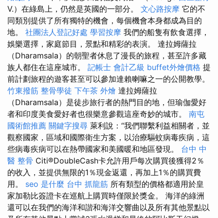
V.）在綠島上，仍然是英國的一部分。
文心路按摩
它的不
同類別提供了所有獨特的機會，每個機會本身都成為目的
地。
社團法人登記好處
學習按摩
我們的船隻有飲食選擇，
娛樂選擇，家庭節目，景點和精彩的表演。 達拉姆薩拉
（Dharamsala）的朝聖者休息了漫長的旅程，甚至許多藏
族人都住在這座城市。
記帳士 會計乙級
buffet外燴價格
提
前計劃旅程的遊客甚至可以參加達賴喇嘛之一的公開教學。
竹東撥筋
整骨學徒
下午茶 外燴
達拉姆薩拉
（Dharamsala）是徒步旅行者的熱門目的地，但瑜伽愛好
者和印度美食愛好者也很樂意參觀這座奇妙的城市。
南屯
國術館推薦
關鍵字搜尋
萊利說：“我們聯繫利益相關者，並
觀察國家，區域和國際衛生方案，以治療驅蚊病毒疾病，這
些病毒疾病可以在熱帶國家和美國暖和地區發現。
台中 中
醫 整骨
Citi®DoubleCash卡允許用戶每次購買後獲得2％
的收入，並提供無限的1％現金返還，再加上1％的購買費
用。
seo 是什麼
台中 抓龍筋
所有類型的價格都適用於皇
家加勒比簽證卡在巡航上購買時僅限於獎金。 海洋的綠洲
還可以在我們的海洋和諧和海洋交響曲以及所有其他景點以