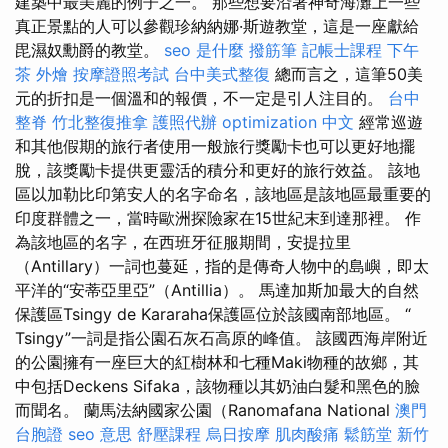
建築中最美麗的例子之一。 那些想要沿著神奇海灘上一些
真正景點的人可以參觀珍納納娜·斯遊教堂，這是一座獻給
毘濕奴勳爵的教堂。
seo 是什麼
撥筋筆
記帳士課程
下午
茶 外燴
按摩證照考試
台中美式整復
總而言之，這筆50美
元的折扣是一個溫和的報價，不一定是引人注目的。
台中
整脊
竹北整復推拿
護照代辦
optimization 中文
經常巡遊
和其他假期的旅行者使用一般旅行獎勵卡也可以更好地擺
脫，該獎勵卡提供更靈活的積分和更好的旅行效益。 該地
區以加勒比印第安人的名字命名，該地區是該地區最重要的
印度群體之一，當時歐洲探險家在15世紀末到達那裡。 作
為該地區的名字，在西班牙征服期間，安提拉里
（Antillary）一詞也蔓延，指的是傳奇人物中的島嶼，即太
平洋的“安蒂亞里亞”（Antillia）。 馬達加斯加最大的自然
保護區Tsingy de Kararaha保護區位於該國南部地區。 “
Tsingy”一詞是指公園石灰石高原的峰值。 該國西海岸附近
的公園擁有一座巨大的紅樹林和七種Maki物種的故鄉，其
中包括Deckens Sifaka，該物種以其奶油白髮和黑色的臉
而聞名。 蘭馬法納國家公園（Ranomafana National
澳門
台胞證
seo 意思
舒壓課程
烏日按摩
肌肉酸痛
鬆筋堂
新竹