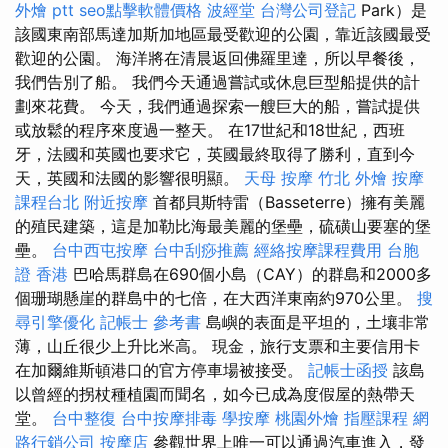
外燴 ptt
seo點擊軟體價格
波經堂
台灣公司登記
Park）是
該國東南部馬達加斯加地區最受歡迎的公園，靠近該國最受
歡迎的公園。 海洋將在清晨返回佛羅里達，所以早餐後，
我們告別了船。 我們今天通過嘗試或休息巨型船提供的計
劃來花費。 今天，我們通過探索一艘巨大的船，嘗試提供
或放鬆的程序來度過一整天。 在17世紀和18世紀，西班
牙，法國和英國也要求它，英國最終取得了勝利，直到今
天，英國和法國的影響很明顯。
天母 按摩
竹北 外燴
按摩
課程台北
附近按摩
首都貝斯特雷（Basseterre）擁有美麗
的殖民建築，這是加勒比海最美麗的堡壘，硫磺山要塞的堡
壘。
台中西屯按摩
台中刮痧推薦
經絡按摩課程費用
台胞
證 香港
巴哈馬群島在690個小島（CAY）的群島和2000多
個珊瑚懸崖的群島中的七倍，在大西洋東南約970公里。
搜
尋引擎優化
記帳士 參考書
島嶼的表面是平坦的，土壤非常
薄，山丘很少上升比米高。 現金，旅行支票和主要信用卡
在加爾維斯頓港口的官方停車場被接受。
記帳士函授
該島
以曾經的拐杖種植園而聞名，如今已成為度假屋的熱帶天
堂。
台中整復
台中按摩排毒
學按摩
桃園外燴
指壓課程
網
路行銷公司
按摩店
參觀世界上唯一可以通過汽車進入，發