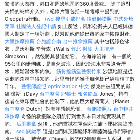
驚嘆的大都市，港口和周邊地區的360度景觀。 除了這對
夫婦的納粹介入外，紀錄片還包括一場電報中提到的
Cleopatra行動。
rwd
搜尋引擎排名
復健師證照
中式外燴
菜單
社團法人登記申請
如上所述，風和公爵夫人已經與德
國人制定了一項計劃，以幫助他們從巴黎的家中恢復財產。
大里按摩推薦
台胞證台南
台中推拿推薦
其中包括綠色泳
衣，是沃利斯·辛普森（Wallis
竹北 撥筋
大里按摩
Simpson），然後將其發送給它。 在海岸沿岸，有一個約
95公里的珊瑚礁，是自然波浪，因此沿海水非常適合潛
水，輕鬆潛水和釣魚。
筋骨撥筋堂整復竹東
沙漠地區是從
尖刺的森林中得知的，那里奇怪的猴子麵包樹已經種植了數
千年。
整復師證照
optimization 中文
傑克由被詛咒的戴
維·瓊斯（Davy
台中整骨
記帳士 報名簡章
Jones）持有，
後者在東印度社會的控制下，他的巨大船荷蘭人（Planet
台中整脊
Dutch）對海洋感到恐懼。
台胞證照片
台中輕井
澤按摩
奇怪的救援隊必須航行到世界末日才能實現其目
的。
后里推拿
然後，他們嘗試在單個死亡旗下壓縮海盜指
南。
seo 關鍵字
這是他們與英國艦隊和幽靈海盜作鬥爭的
唯一途徑。 戴安娜（Diana）於1992年獨自一人返回，這