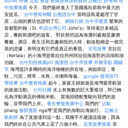
buffet 外燴
北投 整復
經絡按摩課程費用
記帳士 好考嗎
台
中按摩推薦
今天，我們最終進入了英國風向群島中最大的
安提瓜。
台中整骨神醫
台胞證台中
當時該島還處理了甘
蔗，山側的磨坊也證明了它。
網路行銷
台中手撥燙
繁華的
首都聖約翰（St.
申請台灣公司
John's）等待著許多精品
店，餐館和酒吧的遊客。 對於那些認為海灘到處都是廉價
餐廳，酒店，夜生活和志趣相投的人時，帕洛勒姆是一個完
美的證據，表明沒有它們是真正的番茄。
北屯按摩
克拉拉
（Kerlala）的小海灣是喀拉拉邦州阿拉伯海面對的潟湖和湖
泊鏈。
台中刮痧推薦ptt
換護照
台中市按摩
外燴茶點
關鍵
字
海灣是許多獨特的海洋物種的所在地，例如癌症，青
蛙，污泥，煙草，水鳥，水獺和海龜。
google 搜尋技巧
學按摩
台中整骨推薦
如今，家庭主婦旅遊是海灣最受歡迎
的旅遊活動。
公司社團
水上有無數的巨大重複項，即已轉
化為浮動酒店的傳統米船。 當地招標船隻駛向我們的遊
輪，並帶我們上岸。
養生整復推廣中心
我們的“
沾黏
phang
臉部撥筋
nga灣”是我們的加勒比海旅行。
記帳士
衝刺班
為了直接達到這一點，我幾乎不建議這樣做，因為
我們終於在公共汽車上花了六個小時。
后里按摩推薦
否