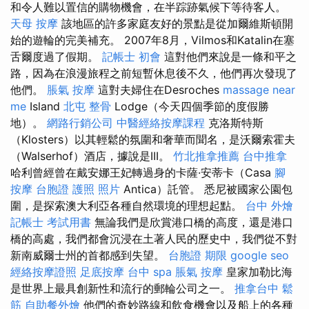
和令人難以置信的購物機會，在半踪跡氣候下等待客人。
天母 按摩
該地區的許多家庭友好的景點是從加爾維斯頓開
始的遊輪的完美補充。 2007年8月，Vilmos和Katalin在塞
舌爾度過了假期。
記帳士 初會
這對他們來說是一條和平之
路，因為在浪漫旅程之前短暫休息後不久，他們再次發現了
他們。
脹氣 按摩
這對夫婦住在Desroches
massage near
me
Island
北屯 整骨
Lodge（今天四個季節的度假勝
地）。
網路行銷公司
中醫經絡按摩課程
克洛斯特斯
（Klosters）以其輕鬆的氛圍和奢華而聞名，是沃爾索霍夫
（Walserhof）酒店，據說是III。
竹北推拿推薦
台中推拿
哈利曾經曾在戴安娜王妃轉過身的卡薩·安蒂卡（Casa
腳
按摩
台胞證 護照 照片
Antica）託管。 悉尼被國家公園包
圍，是探索澳大利亞各種自然環境的理想起點。
台中 外燴
記帳士 考試用書
無論我們是欣賞港口橋的高度，還是港口
橋的高處，我們都會沉浸在土著人民的歷史中，我們從不對
新南威爾士州的首都感到失望。
台胞證 期限
google seo
經絡按摩證照
足底按摩
台中 spa
脹氣 按摩
皇家加勒比海
是世界上最具創新性和流行的郵輪公司之一。
推拿台中
鬆
筋
自助餐外燴
他們的奇妙路線和飲食機會以及船上的各種