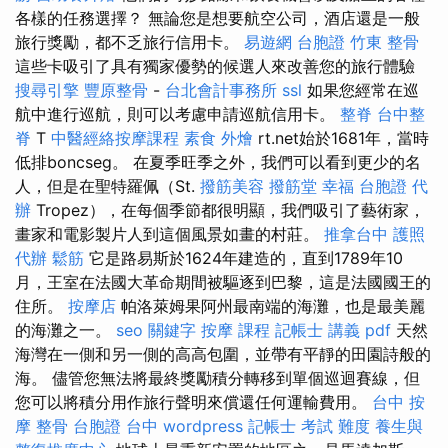
各樣的任務選擇？ 無論您是想要航空公司，酒店還是一般
旅行獎勵，都不乏旅行信用卡。
易遊網 台胞證
竹東 整骨
這些卡吸引了具有獨家優勢的候選人來改善您的旅行體驗
搜尋引擎
豐原整骨
-
台北會計事務所
ssl
如果您經常在巡
航中進行巡航，則可以考慮申請巡航信用卡。
整脊
台中整
脊
T
中醫經絡按摩課程
素食 外燴
rt.net始於1681年，當時
低排boncseg。 在夏季旺季之外，我們可以看到更少的名
人，但是在聖特羅佩（St.
撥筋美容
撥筋堂 幸福
台胞證 代
辦
Tropez），在每個季節都很明顯，我們吸引了藝術家，
畫家和電影製片人到這個風景如畫的村莊。
推拿台中
護照
代辦
鬆筋
它是路易斯於1624年建造的，直到1789年10
月，王室在法國大革命期間被驅逐到巴黎，這是法國國王的
住所。
按摩店
帕洛萊姆果阿州最南端的海灘，也是最美麗
的海灘之一。
seo 關鍵字
按摩 課程
記帳士 講義 pdf
天然
海灣在一側和另一側的高高包圍，並帶有平靜的田園詩般的
海。 儘管您無法將最終獎勵積分轉移到單個巡迴賽線，但
您可以將積分用作旅行聲明來償還任何運輸費用。
台中 按
摩 整骨
台胞證 台中
wordpress
記帳士 考試 難度
養生與