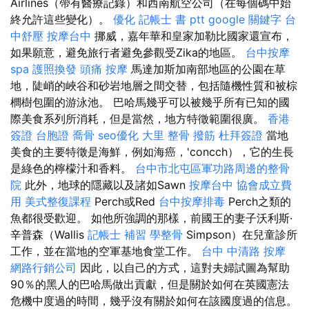
Airlines（帶有醫療記錄）和西南航空公司（在每個碼中始
終允許這些變化）。
優化
記帳士 書 ptt
google 關鍵字
台
中舒壓
按摩台中
挪威，嘉年華和皇家加勒比國家還宣布，
如果願意，避免旅行者避免參觀受Zika的地區。
台中按摩
spa
護照換發
頭痛 按摩
馬達加斯加南部地區的公園在草
地，陡峭的峽谷和砂岩地層之間交替，包括隨機性質和被棕
櫚樹包圍的游泳池。 巴哈馬幾乎可以被幾乎所有已知的國
際美食系列所消耗，但是當然，地方特徵範圍很廣。
香港
簽證 台胞證
喬骨
seo優化
大里 整骨
撥筋
杜拜簽證
當地
美食的主要特徵是海鮮，例如海癌，'concch），它的生長
是綠色的檸檬汁和香料。
台中市北屯區軍功路周邊的整骨
院
此外，地球的隱藏以及諸如Sawn
按摩台中
協會成立費
用
美式整復課程
Perch或Red
台中按摩排毒
Perch之類的
魚都很受歡迎。 如他所強調的那樣，前國王的妻子沃利斯·
辛普森（Wallis
記帳士 補習
學整骨
Simpson）在兒童診所
工作，並在當地的空軍基地食堂工作。
台中 中清路 按摩
網路行銷公司
因此，以自己的方式，這對夫婦試圖為幫助
90％的黑人的巴哈馬做出貢獻，但是關於如何在英國憲法
危機中度過的時間，幾乎沒有關於如何在該國度過的信息。