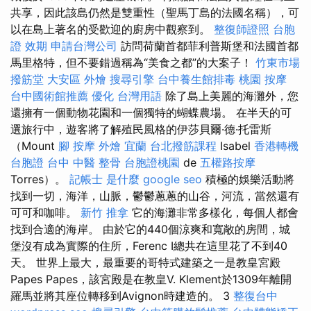
共享，因此該島仍然是雙重性（聖馬丁島的法國名稱），可
以在島上著名的受歡迎的廚房中觀察到。
整復師證照
台胞
證 效期
申請台灣公司
訪問荷蘭首都菲利普斯堡和法國首都
馬里格特，但不要錯過稱為“美食之都”的大案子！
竹東市場
撥筋堂
大安區 外燴
搜尋引擎
台中養生館排毒
桃園 按摩
台中國術館推薦
優化 台灣用語
除了島上美麗的海灘外，您
還擁有一個動物花園和一個獨特的蝴蝶農場。 在半天的可
選旅行中，遊客將了解殖民風格的伊莎貝爾·德·托雷斯
（Mount
腳 按摩
外燴 宜蘭
台北撥筋課程
Isabel
香港轉機
台胞證
台中 中醫 整骨
台胞證桃園
de
五權路按摩
Torres）。
記帳士 是什麼
google seo
積極的娛樂活動將
找到一切，海洋，山脈，鬱鬱蔥蔥的山谷，河流，當然還有
可可和咖啡。
新竹 推拿
它的海灘非常多樣化，每個人都會
找到合適的海岸。 由於它的440個涼爽和寬敞的房間，城
堡沒有成為實際的住所，Ferenc I總共在這里花了不到40
天。 世界上最大，最重要的哥特式建築之一是教皇宮殿
Papes Papes，該宮殿是在教皇V. Klement於1309年離開
羅馬並將其座位轉移到Avignon時建造的。 3
整復台中