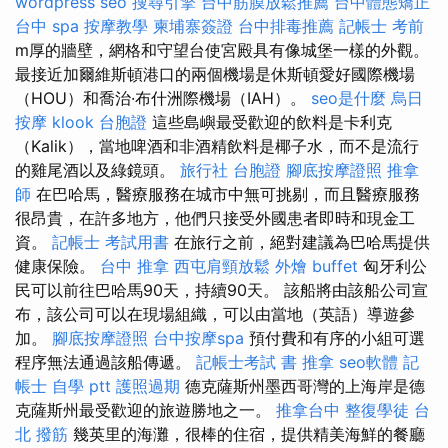
wordpress seo
搜尋引擎
台中筋膜放鬆推薦
台中體態矯正
台中 spa
按摩教學
柬埔寨簽證
台中排毒推薦
記帳士 考前
m厚的牆壁，網格和守望台使宮殿具有像城堡一樣的外觀。
最接近加爾維斯頓港口的兩個機場是休斯頓愛好國際機場
（HOU）和喬治·布什洲際機場（IAH）。
seo是什麼
烏日
按摩
klook 台胞證
這些島嶼最受歡迎的飲料是卡利克
（Kalik），當地啤酒和非酒精飲料是椰子水，而不是流行
的雞尾酒以及綠鏡頭。
旅行社 台胞證
腳底按摩證照
推拿
師
在巴哈馬，醫療服務在城市中無可挑剔，而且醫療服務
很昂貴，在許多地方，他們只接受外國患者即時和現金工
資。
記帳士 考試用書
在旅行之前，絕對建議為巴哈馬提供
健康保險。
台中 推拿
西屯肩頸放鬆
外燴 buffet
匈牙利公
民可以前往巴哈馬90天，持續90天。 該船將由該船公司宣
布，該公司可以在現場組織，可以由當地（英語）導遊參
加。
腳底按摩證照
台中按摩spa
預付費和有序的小組可選
程序無法通過該船傳遞。
記帳士考試 書
推拿
seo軟體
記
帳士 自學 ptt
護照過期
德克薩斯州墨西哥灣的上海岸是德
克薩斯州最受歡迎的旅遊勝地之一。
推拿台中
整復學徒
台
北 撥筋
幾英里的海灘，很棒的住宿，提供精美海鮮的餐廳