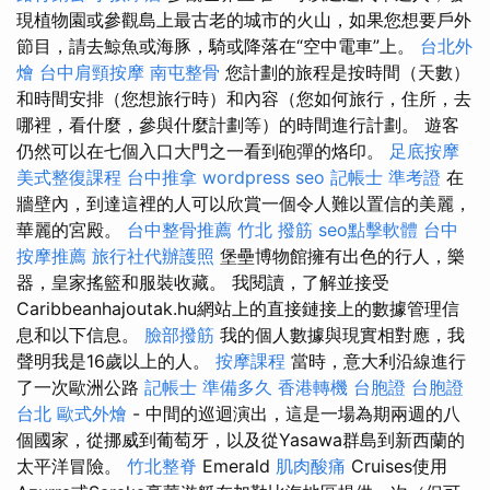
現植物園或參觀島上最古老的城市的火山，如果您想要戶外
節目，請去鯨魚或海豚，騎或降落在“空中電車”上。
台北外
燴
台中肩頸按摩
南屯整骨
您計劃的旅程是按時間（天數）
和時間安排（您想旅行時）和內容（您如何旅行，住所，去
哪裡，看什麼，參與什麼計劃等）的時間進行計劃。 遊客
仍然可以在七個入口大門之一看到砲彈的烙印。
足底按摩
美式整復課程
台中推拿
wordpress seo
記帳士 準考證
在
牆壁內，到達這裡的人可以欣賞一個令人難以置信的美麗，
華麗的宮殿。
台中整骨推薦
竹北 撥筋
seo點擊軟體
台中
按摩推薦
旅行社代辦護照
堡壘博物館擁有出色的行人，樂
器，皇家搖籃和服裝收藏。 我閱讀，了解並接受
Caribbeanhajoutak.hu網站上的直接鏈接上的數據管理信
息和以下信息。
臉部撥筋
我的個人數據與現實相對應，我
聲明我是16歲以上的人。
按摩課程
當時，意大利沿線進行
了一次歐洲公路
記帳士 準備多久
香港轉機 台胞證
台胞證
台北
歐式外燴
- 中間的巡迴演出，這是一場為期兩週的八
個國家，從挪威到葡萄牙，以及從Yasawa群島到新西蘭的
太平洋冒險。
竹北整脊
Emerald
肌肉酸痛
Cruises使用