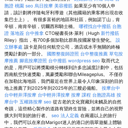
胞證 桃園
seo
烏日按摩
美容撥筋
如果至少有10個人申
請，該計劃將伴隨匈牙利導遊（其他國籍的乘客將出現在收
集巴士上）。 有很多富裕的地區和社區，例如諾丁山，肯
辛頓，南肯辛頓，切爾西和騎士橋。
哪裡找台中撥筋
台胞
證 落地簽
台中推拿
CTO秘書長休·萊利（Hugh
新竹撥筋
Riley）指出，有700多個加勒比群島按國家發生變化。
設
立辦事處
該卡是與任何航空公司，酒店或水手無關的終極
獎勵計劃的一部分。
國際整復師證照
台中整復推薦
草屯按
摩推薦
腳底按摩證照
台中撥筋
wordpress seo
取而代之
的是，用戶可以將獎勵積分轉移到許多忠誠度計劃中，包括
西南航空快速獎勵，萬豪獎勵和聯合Mileageplus。 不僅存
在加勒比海地區，我們最近在世界上最令人印象深刻的目的
地上推薦了到2025年到2025年的三艘必備船。
按摩台中
台中輕井澤按摩
台中輕井澤按摩
按摩 課程
台胞證高雄
按
摩台中
五權路按摩
seo
從古老的文化寶藏到未觸及的自然
奇蹟，這些精心製作的道路有望終生冒險，並將自己的視野
擴大到苛刻的旅行者。
seo
法人定義
在兩週以上的旅行
中，我們可以在來自Marigot迷人的港口的翡翠遊艇上體驗