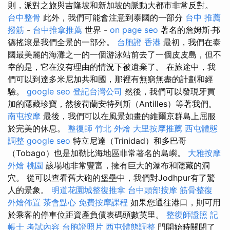
則，派對之旅與吉隆坡和新加坡的脈動大都市非常反對。
台中整骨
此外，我們可能會注意到泰國的一部分
台中 推薦
撥筋
-
台中推拿推薦
世界 -
on page seo
著名的詹姆斯·邦
德搖滾是我們全景的一部分。
台胞證 香港
最初，我們在泰
國最美麗的海灘之一的一個游泳站前去了一個皮皮島，但不
幸的是，它在沒有理由的情況下被遺棄了。 在旅途中，我
們可以到達多米尼加共和國，那裡有無窮無盡的計劃和經
驗。
google seo
登記台灣公司
然後，我們可以發現牙買
加的隱藏珍寶，然後荷蘭安特列斯（Antilles）等著我們。
南屯按摩
最後，我們可以在風景如畫的維爾京群島上屈服
於完美的休息。
整復師
竹北 外燴
大里按摩推薦
西屯體態
調整
google seo
特立尼達（Trinidad）和多巴哥
（Tobago）也是加勒比海地區非常著名的島嶼。
大雅按摩
外燴 桃園
該場地非常豐富，擁有巨大的瀑布和隱藏的洞
穴。 從可以查看舊大砲的堡壘中，我們對Jodhpur有了驚
人的景象。
明道花園城整復推拿
台中頭部按摩
筋骨整復
外燴佈置
茶會點心
免費按摩課程
如果您通往港口，則可用
於乘客的停車位距資產負債表碼頭數英里。
整復師證照
記
帳士 考試內容
台胞證照片
西屯體態調整
門開始時關閉了