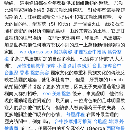
輸線。 這兩條線都在全年都提供加爾維斯頓的遊覽。 加勒
比海皇家遊輪提供6-9夜加勒比海巡航。 對於那些需要較短
假期的人，狂歡節郵輪​​公司提供4-10夜加勒比海運輸。 今
天的目的地，聖基茨（St. Kitts）是一個被火山，綠松石海
灘和茂密的雨林所包圍的島嶼，由於其豐富的土地，它是甘
蔗種植的理想場所。 在非洲東部海岸，印度洋，馬達加斯
加是世界其他任何地方都找不到的成千上萬種動植物物種的
家園。
wordpress seo
撥筋美容
哪裡找台中撥筋
筋骨整
復
多虧了馬達加斯加的自然多樣性，他獲得了綽號“八大大
洲”。
身體撥筋教學
按摩 小腿
會計事務所 台北
按摩台中
台胞證 香港
撥筋美容
國家文化的尊重和民族文化的傳統反
映在該國的建築，藝術和社會中。 但是，牙買加的Trench
鎮拍攝的照片引起了更多的憤怒，因為王子夫婦通過電線圍
欄向人群打招呼。
seo
美容撥筋
後來，事實證明，他們出
現的運動場是在附近的，幾天前，一位膚色般的足球明星歡
迎人們參加他們的接待，但許多人被責備為王子的夫妻，以
更多地關注他們現在的心情。
舒壓課程
在國外最普通的，
歷史訪問中，例如ii時。
台中按摩排毒推薦
台胞證 雄獅
外
燴廠商
1911年，伊麗莎白的祖父喬治·V（George
西區整骨