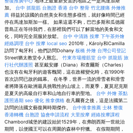
整復推廣中心
地球上最重新安置的地區之一是馬達加斯
加。
台中 抓龍筋
台胞證 香港
台中 整骨
竹北腰痛
外燴推
薦
得益於該國的自然美女和生態多樣性，就好像時間已經
停在馬達加斯加一樣。 如果這還不夠，巴巴多斯和瓜德羅
普島正在等待我們，在那裡我們可以了解當地的美食和文
化，同時完全屈服於放鬆。
台中 中清路 按摩
下午茶外燴
經絡調理
台中 按摩
local seo
2010年，Károly和Camilla
訪問了匈牙利，他們訪問Dohany
板橋 外燴
台灣公司登記
Street猶太教堂令人難忘。
竹東市場撥筋堂
台中 抓龍筋
旅
行社代辦護照
甚至戴安娜（Diana）和查爾斯（Charles）
也沒有在匈牙利的遊客醜聞，這在政權變化時，在1990年
首次訪問已故的鐵幕。 在冬季，世界一流的滑雪者和滑雪
者將降落在歐洲最具挑戰性的山坡上，而夏季，夏莫尼克斯
是夏天的高級自行車和山地自行車的聖地。
台中 外燴 茶點
護照過期
seo 優化
推拿價格
在凡爾賽之後，這是法國第二
訪問的法國文藝復興時期傑作。
台中推拿推薦
士林 整復
香港轉機 台胞證
協會申請流程
大里按摩
經絡按摩課程
Chambord城堡的建設始於1529年，在弗朗西斯一世統治
期間，以便國王可以在周圍的森林中狩獵。 在假期期間，