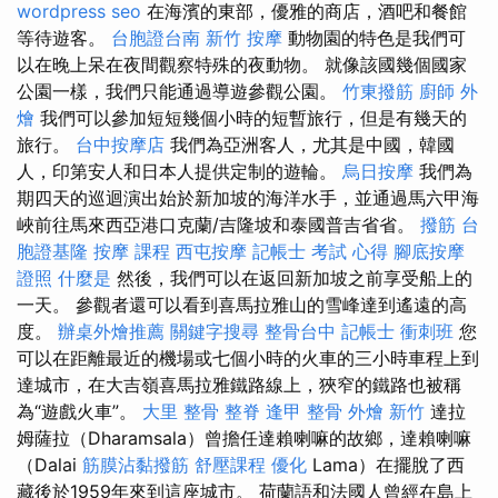
wordpress seo
在海濱的東部，優雅的商店，酒吧和餐館
等待遊客。
台胞證台南
新竹 按摩
動物園的特色是我們可
以在晚上呆在夜間觀察特殊的夜動物。 就像該國幾個國家
公園一樣，我們只能通過導遊參觀公園。
竹東撥筋
廚師 外
燴
我們可以參加短短幾個小時的短暫旅行，但是有幾天的
旅行。
台中按摩店
我們為亞洲客人，尤其是中國，韓國
人，印第安人和日本人提供定制的遊輪。
烏日按摩
我們為
期四天的巡迴演出始於新加坡的海洋水手，並通過馬六甲海
峽前往馬來西亞港口克蘭/吉隆坡和泰國普吉省省。
撥筋
台
胞證基隆
按摩 課程
西屯按摩
記帳士 考試 心得
腳底按摩
證照
什麼是
然後，我們可以在返回新加坡之前享受船上的
一天。 參觀者還可以看到喜馬拉雅山的雪峰達到遙遠的高
度。
辦桌外燴推薦
關鍵字搜尋
整骨台中
記帳士 衝刺班
您
可以在距離最近的機場或七個小時的火車的三小時車程上到
達城市，在大吉嶺喜馬拉雅鐵路線上，狹窄的鐵路也被稱
為“遊戲火車”。
大里 整骨
整脊
逢甲 整骨
外燴 新竹
達拉
姆薩拉（Dharamsala）曾擔任達賴喇嘛的故鄉，達賴喇嘛
（Dalai
筋膜沾黏撥筋
舒壓課程
優化
Lama）在擺脫了西
藏後於1959年來到這座城市。 荷蘭語和法國人曾經在島上