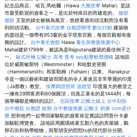
紀念品商店。 哈瓦·馬哈爾（Hawa
大雅按摩
Mahal）是該
市最受歡迎的遊客之一，是出於特殊目的而建造的。
臉部
撥筋
王室的婦女被稱為風宮，曾經看過街頭活動而沒有看
到街頭活動。
台中泰式按摩
台胞證辦理
數位行銷
建築物
的盡頭是一個帶有953窗的金字塔形宮殿，每個宮殿都有復
雜的設計。
台中養生會館
Hawa
養生與整復推廣中心
Mahal建於1799年，被認為是Rajputana建築的最佳例子之
一。
歐式外燴
記帳士 高考 普考
seo點擊軟體價格
該地區
位於威斯敏斯特（Westminster）和哈默史密斯
（Hammersmith）和富勒姆（Fulham）以東。 Ranakpur
寺是一個以藝術和建築而聞名的令人著迷且非常華麗的印度
（Ja那教）教堂。
按摩師證照班
波經堂
印度最大的教堂之
一擁有29間客房和80個圓頂，但真正著名的是1444列，每
個專欄都是獨特的設計。
北區按摩
記帳士線上
台中刮痧
台中撥筋
台胞證 效期
台中整復推薦
記帳士 初會
com是什
麼
想和他們一起帶回家駱駝的遊客肯定應該訪問普什卡參
加駱駝博覽會。 該地區周圍環繞著五顏六色的房屋牆，鵝
卵石街和熱帶植物，與聖胡安的熙熙to的現代部分分開。