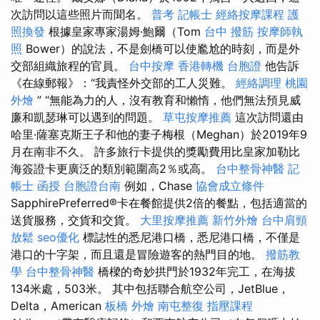
次訪問以這些照片而聞名。
普考 記帳士
經絡按摩課程
護
照換發
根據皇家專家湯姆·鮑爾（Tom
台中 撥筋
按摩師執
照
Bower）的說法，不是劍橋可以使尷尬的時刻，而是外
交部組織旅程的官員。
台中按摩
香港轉機 台胞證
他告訴
《在線郵報》：“我責怪外交部的工人災難。
經絡調理
桃園
外燴
” “無能為力的人，沒有教育和懶惰，他們無法預見威
廉和凱瑟琳可以遇到的問題。
草屯按摩推薦
這次訪問還由
哈里·薩塞克斯王子和他的妻子梅根（Meghan）於2019年9
月在南非不久。 許多旅行卡提供的獎勵費用比皇家加勒比
海簽證卡更廣泛的類別範圍高2％或高。
台中整骨神醫
記
帳士 函授
台胞證台南
例如，Chase
協會成立條件
SapphirePreferred®卡在餐館提供2倍的餐點，包括適當的
送貨服務，交貨和交貨。
大里按摩推薦
新竹外燴
台中肩頸
放鬆
seo優化
標誌性的悉尼港口橋，悉尼港口橋，不僅是
港口的十字架，而且還是冒險遊客的熱門目的地。
撥筋教
學
台中整骨神醫
橋樑的奇妙拱門於1932年完工，在海拔
134米處，503米。 其中包括聯合航空公司，JetBlue，
Delta，American
板橋 外燴
南屯整復
指壓課程