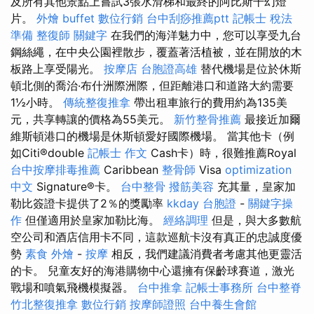
及所有其他景點上嘗試3張水滑梯和最終的阿比斯干幻燈
片。
外燴 buffet
數位行銷
台中刮痧推薦ptt
記帳士 稅法
準備
整復師
關鍵字
在我們的海洋魅力中，您可以享受九台
鋼絲繩，在中央公園裡散步，覆蓋著活植被，並在開放的木
板路上享受陽光。
按摩店
台胞證高雄
替代機場是位於休斯
頓北側的喬治·布什洲際洲際，但距離港口和道路大約需要
1½小時。
傳統整復推拿
帶出租車旅行的費用約為135美
元，共享轉讓的價格為55美元。
新竹整骨推薦
最接近加爾
維斯頓港口的機場是休斯頓愛好國際機場。 當其他卡（例
如Citi®double
記帳士 作文
Cash卡）時，很難推薦Royal
台中按摩排毒推薦
Caribbean
整骨師
Visa
optimization
中文
Signature®卡。
台中整骨
撥筋美容
充其量，皇家加
勒比簽證卡提供了2％的獎勵率
kkday 台胞證
-
關鍵字操
作
但僅適用於皇家加勒比海。
經絡調理
但是，與大多數航
空公司和酒店信用卡不同，這款巡航卡沒有真正的忠誠度優
勢
素食 外燴
-
按摩
相反，我們建議消費者考慮其他更靈活
的卡。 兒童友好的海港購物中心還擁有保齡球賽道，激光
戰場和噴氣飛機模擬器。
台中推拿
記帳士事務所
台中整脊
竹北整復推拿
數位行銷
按摩師證照
台中養生會館