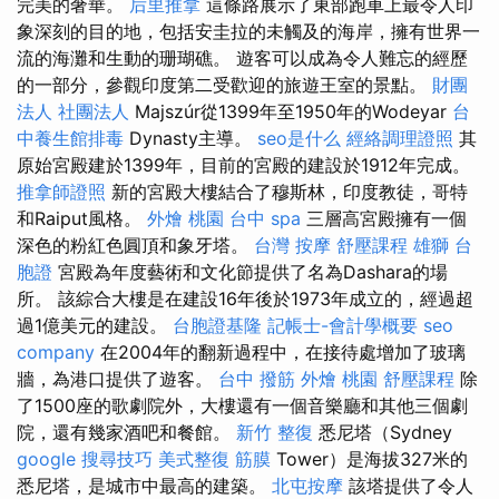
完美的奢華。
后里推拿
這條路展示了東部跑車上最令人印
象深刻的目的地，包括安圭拉的未觸及的海岸，擁有世界一
流的海灘和生動的珊瑚礁。 遊客可以成為令人難忘的經歷
的一部分，參觀印度第二受歡迎的旅遊王室的景點。
財團
法人 社團法人
Majszúr從1399年至1950年的Wodeyar
台
中養生館排毒
Dynasty主導。
seo是什么
經絡調理證照
其
原始宮殿建於1399年，目前的宮殿的建設於1912年完成。
推拿師證照
新的宮殿大樓結合了穆斯林，印度教徒，哥特
和Raiput風格。
外燴 桃園
台中 spa
三層高宮殿擁有一個
深色的粉紅色圓頂和象牙塔。
台灣 按摩
舒壓課程
雄獅 台
胞證
宮殿為年度藝術和文化節提供了名為Dashara的場
所。 該綜合大樓是在建設16年後於1973年成立的，經過超
過1億美元的建設。
台胞證基隆
記帳士-會計學概要
seo
company
在2004年的翻新過程中，在接待處增加了玻璃
牆，為港口提供了遊客。
台中 撥筋
外燴 桃園
舒壓課程
除
了1500座的歌劇院外，大樓還有一個音樂廳和其他三個劇
院，還有幾家酒吧和餐館。
新竹 整復
悉尼塔（Sydney
google 搜尋技巧
美式整復 筋膜
Tower）是海拔327米的
悉尼塔，是城市中最高的建築。
北屯按摩
該塔提供了令人