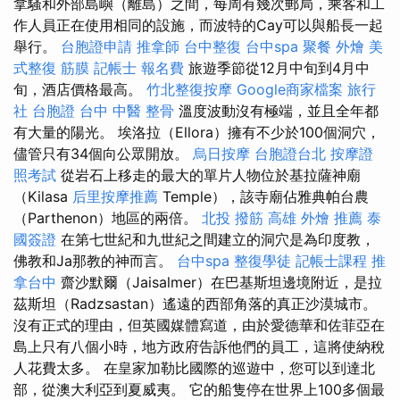
拿騷和外部島嶼（離島）之間，每周有幾次郵局，乘客和工
作人員正在使用相同的設施，而波特的Cay可以與船長一起
舉行。
台胞證申請
推拿師
台中整復
台中spa
聚餐 外燴
美
式整復 筋膜
記帳士 報名費
旅遊季節從12月中旬到4月中
旬，酒店價格最高。
竹北整復按摩
Google商家檔案
旅行
社 台胞證
台中 中醫 整骨
溫度波動沒有極端，並且全年都
有大量的陽光。 埃洛拉（Ellora）擁有不少於100個洞穴，
儘管只有34個向公眾開放。
烏日按摩
台胞證台北
按摩證
照考試
從岩石上移走的最大的單片人物位於基拉薩神廟
（Kilasa
后里按摩推薦
Temple），該寺廟佔雅典帕台農
（Parthenon）地區的兩倍。
北投 撥筋
高雄 外燴 推薦
泰
國簽證
在第七世紀和九世紀之間建立的洞穴是為印度教，
佛教和Ja那教的神而言。
台中spa
整復學徒
記帳士課程
推
拿台中
齋沙默爾（Jaisalmer）在巴基斯坦邊境附近，是拉
茲斯坦（Radzsastan）遙遠的西部角落的真正沙漠城市。
沒有正式的理由，但英國媒體寫道，由於愛德華和佐菲亞在
島上只有八個小時，地方政府告訴他們的員工，這將使納稅
人花費太多。 在皇家加勒比國際的巡遊中，您可以到達北
部，從澳大利亞到夏威夷。 它的船隻停在世界上100多個最