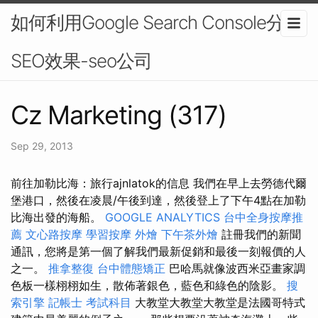
如何利用Google Search Console分析
SEO效果-seo公司
Cz Marketing (317)
Sep 29, 2013
前往加勒比海：旅行ajnlatok的信息 我們在早上去勞德代爾
堡港口，然後在凌晨/午後到達，然後登上了下午4點在加勒
比海出發的海船。
GOOGLE ANALYTICS
台中全身按摩推
薦
文心路按摩
學習按摩
外燴
下午茶外燴
註冊我們的新聞
通訊，您將是第一個了解我們最新促銷和最後一刻報價的人
之一。
推拿整復
台中體態矯正
巴哈馬就像波西米亞畫家調
色板一樣栩栩如生，散佈著銀色，藍色和綠色的陰影。
搜
索引擎
記帳士 考試科目
大教堂大教堂大教堂是法國哥特式