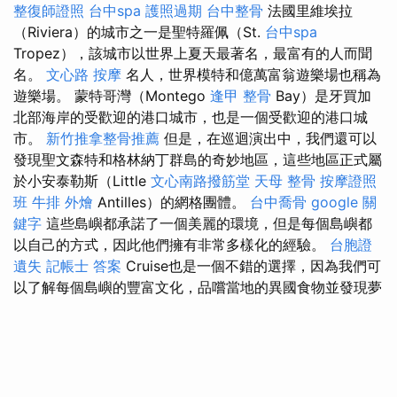
整復師證照
台中spa
護照過期
台中整骨
法國里維埃拉
（Riviera）的城市之一是聖特羅佩（St.
台中spa
Tropez），該城市以世界上夏天最著名，最富有的人而聞
名。
文心路 按摩
名人，世界模特和億萬富翁遊樂場也稱為
遊樂場。 蒙特哥灣（Montego
逢甲 整骨
Bay）是牙買加
北部海岸的受歡迎的港口城市，也是一個受歡迎的港口城
市。
新竹推拿整骨推薦
但是，在巡迴演出中，我們還可以
發現聖文森特和格林納丁群島的奇妙地區，這些地區正式屬
於小安泰勒斯（Little
文心南路撥筋堂
天母 整骨
按摩證照
班
牛排 外燴
Antilles）的網格團體。
台中喬骨
google 關
鍵字
這些島嶼都承諾了一個美麗的環境，但是每個島嶼都
以自己的方式，因此他們擁有非常多樣化的經驗。
台胞證
遺失
記帳士 答案
Cruise也是一個不錯的選擇，因為我們可
以了解每個島嶼的豐富文化，品嚐當地的異國食物並發現夢