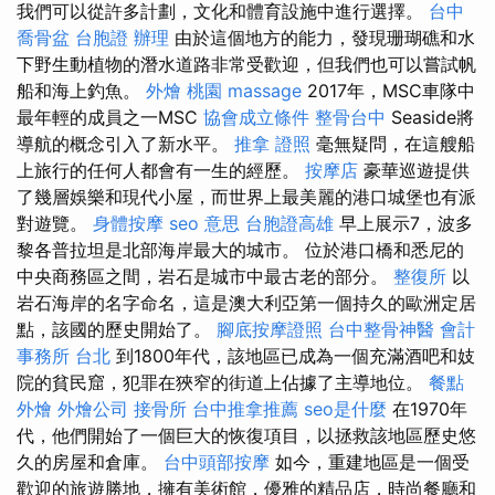
我們可以從許多計劃，文化和體育設施中進行選擇。
台中
喬骨盆
台胞證 辦理
由於這個地方的能力，發現珊瑚礁和水
下野生動植物的潛水道路非常受歡迎，但我們也可以嘗試帆
船和海上釣魚。
外燴 桃園
massage
2017年，MSC車隊中
最年輕的成員之一MSC
協會成立條件
整骨台中
Seaside將
導航的概念引入了新水平。
推拿 證照
毫無疑問，在這艘船
上旅行的任何人都會有一生的經歷。
按摩店
豪華巡遊提供
了幾層娛樂和現代小屋，而世界上最美麗的港口城堡也有派
對遊覽。
身體按摩
seo 意思
台胞證高雄
早上展示7，波多
黎各普拉坦是北部海岸最大的城市。 位於港口橋和悉尼的
中央商務區之間，岩石是城市中最古老的部分。
整復所
以
岩石海岸的名字命名，這是澳大利亞第一個持久的歐洲定居
點，該國的歷史開始了。
腳底按摩證照
台中整骨神醫
會計
事務所 台北
到1800年代，該地區已成為一個充滿酒吧和妓
院的貧民窟，犯罪在狹窄的街道上佔據了主導地位。
餐點
外燴
外燴公司
接骨所
台中推拿推薦
seo是什麼
在1970年
代，他們開始了一個巨大的恢復項目，以拯救該地區歷史悠
久的房屋和倉庫。
台中頭部按摩
如今，重建地區是一個受
歡迎的旅遊勝地，擁有美術館，優雅的精品店，時尚餐廳和