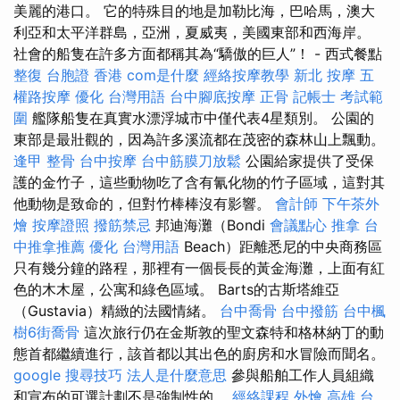
美麗的港口。 它的特殊目的地是加勒比海，巴哈馬，澳大
利亞和太平洋群島，亞洲，夏威夷，美國東部和西海岸。
社會的船隻在許多方面都稱其為“驕傲的巨人”！ - 西式餐點
整復
台胞證 香港
com是什麼
經絡按摩教學
新北 按摩
五
權路按摩
優化 台灣用語
台中腳底按摩
正骨
記帳士 考試範
圍
艦隊船隻在真實水漂浮城市中僅代表4星類別。 公園的
東部是最壯觀的，因為許多溪流都在茂密的森林山上飄動。
逢甲 整骨
台中按摩
台中筋膜刀放鬆
公園給家提供了受保
護的金竹子，這些動物吃了含有氰化物的竹子區域，這對其
他動物是致命的，但對竹棒棒沒有影響。
會計師
下午茶外
燴
按摩證照
撥筋禁忌
邦迪海灘（Bondi
會議點心
推拿
台
中推拿推薦
優化 台灣用語
Beach）距離悉尼的中央商務區
只有幾分鐘的路程，那裡有一個長長的黃金海灘，上面有紅
色的木木屋，公寓和綠色區域。 Barts的古斯塔維亞
（Gustavia）精緻的法國情緒。
台中喬骨
台中撥筋
台中楓
樹6街喬骨
這次旅行仍在金斯敦的聖文森特和格林納丁的動
態首都繼續進行，該首都以其出色的廚房和水冒險而聞名。
google 搜尋技巧
法人是什麼意思
參與船舶工作人員組織
和宣布的可選計劃不是強制性的。
經絡課程
外燴 高雄
台