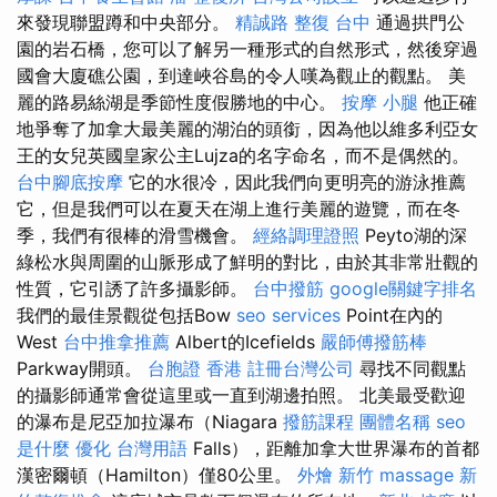
來發現聯盟蹲和中央部分。
精誠路 整復 台中
通過拱門公
園的岩石橋，您可以了解另一種形式的自然形式，然後穿過
國會大廈礁公園，到達峽谷島的令人嘆為觀止的觀點。 美
麗的路易絲湖是季節性度假勝地的中心。
按摩 小腿
他正確
地爭奪了加拿大最美麗的湖泊的頭銜，因為他以維多利亞女
王的女兒英國皇家公主Lujza的名字命名，而不是偶然的。
台中腳底按摩
它的水很冷，因此我們向更明亮的游泳推薦
它，但是我們可以在夏天在湖上進行美麗的遊覽，而在冬
季，我們有很棒的滑雪機會。
經絡調理證照
Peyto湖的深
綠松水與周圍的山脈形成了鮮明的對比，由於其非常壯觀的
性質，它引誘了許多攝影師。
台中撥筋
google關鍵字排名
我們的最佳景觀從包括Bow
seo services
Point在內的
West
台中推拿推薦
Albert的Icefields
嚴師傅撥筋棒
Parkway開頭。
台胞證 香港
註冊台灣公司
尋找不同觀點
的攝影師通常會從這里或一直到湖邊拍照。 北美最受歡迎
的瀑布是尼亞加拉瀑布（Niagara
撥筋課程
團體名稱
seo
是什麼
優化 台灣用語
Falls），距離加拿大世界瀑布的首都
漢密爾頓（Hamilton）僅80公里。
外燴 新竹
massage
新