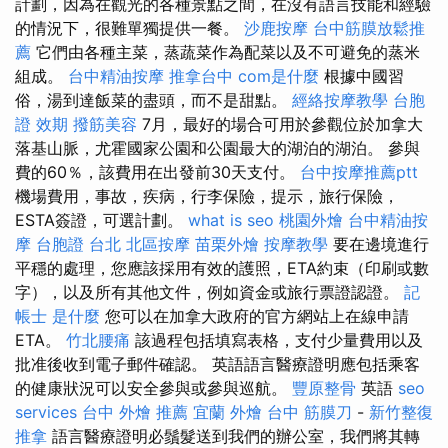
計劃，因為在觀光的各種景點之間，在沒有語言技能和經驗
的情況下，很難單獨提供一餐。
沙鹿按摩
台中筋膜放鬆推
薦
它們由各種主菜，蒸蔬菜作為配菜以及不可避免的蒸米
組成。
台中精油按摩
推拿台中
com是什麼
根據中國習
俗，湯到達飯菜的盡頭，而不是甜點。
經絡按摩教學
台胞
證 效期
撥筋美容
7月，最好的場合可用於參觀位於加拿大
落基山脈，尤霍國家公園和公園最大的湖泊的湖泊。 參與
費的60％，該費用在出發前30天支付。
台中按摩推薦ptt
機場費用，事故，疾病，行李保險，提示，旅行保險，
ESTA簽證，可選計劃。
what is seo
桃園外燴
台中精油按
摩
台胞證 台北
北區按摩
苗栗外燴
按摩教學
要在邊境進行
平穩的處理，您應該採用有效的護照，ETA約束（印刷或數
字），以及所有其他文件，例如資金或旅行票證認證。
記
帳士 是什麼
您可以在加拿大政府的官方網站上在線申請
ETA。
竹北腰痛
該過程包括填寫表格，支付少量費用以及
批准後收到電子郵件確認。 英語語言醫療證明應包括乘客
的健康狀況可以安全參與或參與巡航。
豐原整骨
英語
seo
services
台中 外燴 推薦
宜蘭 外燴
台中 筋膜刀
-
新竹整復
推拿
語言醫療證明必鬚髮送到我們的辦公室，我們將其轉