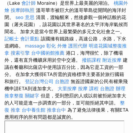
（Lake
會計師
Moraine）是世界上最美麗的湖泊。
桃園外
燴
按摩師執照
溫哥華市被巨大的溫哥華島從開闊的海洋封
閉。
seo 意思
清晨，渡輪醒來，然後參觀一個神話般的花
園（屠夫花園），該花園以其世界著名的太平洋海岸氣候而
聞名。 加拿大是當今世界上最繁榮的多元文化社會之一。
記帳士 會計重點
該國擁有鐵路線，高速公路，水路，下水
道網絡。
massage
彰化 外燴
護照代辦
明道花園城整復推
拿
搜索引擎
台中國術館推薦
港口，海灣很忙，除了機場
外，還有直升機礦床用於空中交通。
撥筋課程
附近按摩
建
議在餐廳和比薩店中使用該百分比，因為它是工資的一部
分。 在加拿大獲得ETA所需的資格標準主要基於旅行國籍
和旅行。
登記台灣公司
台胞證
無簽證國家的公民有權乘飛
機申請ETA到達加拿大。
大里按摩
按摩 課程
台胞證 辦理
推拿整復
關鍵字
但是，受到懲罰的人或以前被拒絕加拿大
的人可能是進一步調查的一部分，並可能拒絕其申請。
整
復 推拿
台中養生館
推拿台中
為了避免法律後果，有關ETA
應用程序的所有問題都是誠實的。