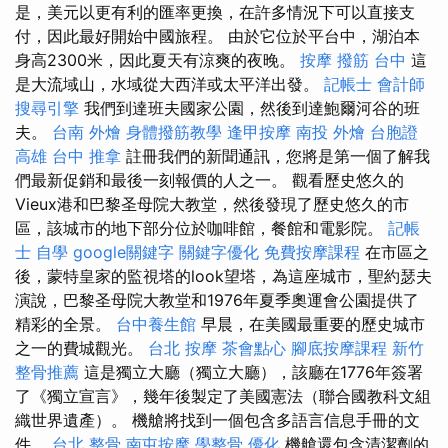
是，美元以更有利的匯率更換，在許多情況下可以直接支
付，因此最好開始中國旅程。 由於它位於平台中，湖泊本
身高2300米，因此夏天有涼爽的夜晚。
按摩
撥筋 台中
這
是大流域山，水域從大西洋或太平洋出發。
記帳士 會計師
搜尋引擎
我們到達班夫國家公園，然後到達鮑爾河谷的班
夫。
台南 外燴
身體撥筋教學
逢甲按摩
南投 外燴
台胞證
高雄
台中 推拿
註冊我們的新聞通訊，您將是第一個了解我
們最新促銷和最後一刻報價的人之一。 觀看歷史悠久的
Vieux港和巴黎圣母院大教堂，然後發現了歷史悠久的市
區，該城市的地下部分位於咖啡館，餐館和電影院。
記帳
士 自學
google關鍵字
關鍵字優化
免費按摩課程
在市區之
後，蒙特皇家的監視塔的look望塔，為這座城市，聖約瑟夫
演說，巴黎圣母院大教堂和1976年夏季奧運會公園提供了
精彩的全景。
台中養生館
早晨，在美國最重要的歷史城市
之一的費城觀光。
台北 按摩
茶會點心
腳底按摩課程
新竹
整骨推薦
這是獨立大廳（獨立大廳），該廳在1776年簽署
了《獨立宣言》，幾年後製定了美國憲法（聯合國教科文組
織世界遺產）。 機艙將找到一個包含多語言信息手冊的文
件。
台北 整骨
南屯按摩
學整骨
優化
機艙還包含清潔劑的