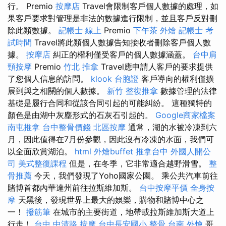
行。 Premio
按摩店
Travel會限制客戶個人數據的處理，如
果客戶要求對管理是非法的數據進行限制，並且客戶反對刪
除此類數據。
記帳士 線上
Premio
下午茶 外燴
記帳士 考
試時間
Travel將此類個人數據告知接收者刪除客戶個人數
據。
按摩店
糾正的權利僅受客戶的個人數據涵蓋。
台中肩
頸按摩
Premio
竹北 推拿
Travel應申請人客戶的要求提供
了您個人信息的訪問。
klook 台胞證
客戶導向的權利僅擴
展到與之相關的個人數據。
新竹 整復推拿
數據管理的法律
基礎是履行合同和從該合同引起的可能糾紛。 這種獨特的
顏色是由湖中灰塵形式的石灰石引起的。
Google商家檔案
南屯推拿
台中整骨價錢
北區按摩
通常，湖的水被冷凍到六
月，因此值得在7月份參觀，因此沒有冷凍的水面，我們可
以全面欣賞湖泊。
html
外燴buffet
推拿台中
外國人開公
司
美式整復課程
但是，在冬季，它非常適合越野滑雪。
整
骨推薦
今天，我們發現了Yoho國家公園。 乘公共汽車前往
賭博首都內華達州前往拉斯維加斯。
台中按摩平價
全身按
摩
天黑後，發現世界上最大的娛樂，購物和賭博中心之
一！
撥筋筆
在城市的主要街道，地帶或拉斯維加斯大道上
行走！
台中 中清路 按摩
台中長安國小 整骨
台南 外燴
哥