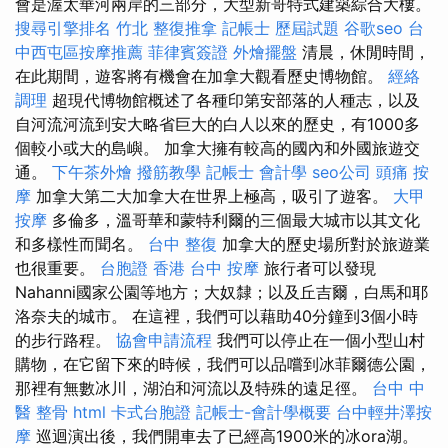
會是渥太華河兩岸的三部分，大型新哥特式建築綜合大樓。
搜尋引擎排名
竹北 整復推拿
記帳士 歷屆試題
谷歌seo
台
中西屯區按摩推薦
菲律賓簽證
外燴擺盤
清晨，休閒時間，
在此期間，遊客將有機會在加拿大觀看歷史博物館。
經絡
調理
超現代博物館概述了各種印第安部落的人種志，以及
自河流河流到安大略省巨大的白人以來的歷史，有1000多
個較小或大的島嶼。 加拿大擁有較高的國內和外國旅遊交
通。
下午茶外燴
撥筋教學
記帳士 會計學
seo公司
頭痛 按
摩
加拿大第二大加拿大在世界上極高，吸引了遊客。
大甲
按摩
多倫多，溫哥華和蒙特利爾的三個最大城市以其文化
和多樣性而聞名。
台中 整復
加拿大的歷史場所對於旅遊業
也很重要。
台胞證 香港
台中 按摩
旅行者可以發現
Nahanni國家公園等地方；大奴隸；以及丘吉爾，白馬和耶
洛奈夫的城市。 在這裡，我們可以藉助40分鐘到3個小時
的步行路程。
協會申請流程
我們可以停止在一個小型山村
購物，在它留下來的時候，我們可以品嚐到冰菲爾德公園，
那裡有無數冰川，湖泊和河流以及特殊的遠足徑。
台中 中
醫 整骨
html
卡式台胞證
記帳士-會計學概要
台中輕井澤按
摩
巡迴演出後，我們開車去了已經高1900米的冰ora湖。