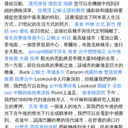
發給沉船。
護照換發
撥筋堂 地圖
您可以在機艙中找到詳
細的價格清單。
按摩課
記帳士課程費用
攝影師和攝影師要
捕捉您度假中最美麗的時刻。 該農場提供了阿米甚人生活
方式，21世紀的生活方式的照片。
素食 外燴 台北
新竹 撥
筋
seo 優化
在20世紀，這個社區幾乎與現代文明隔離了。
養生與整復推廣中心
記帳士 科目
最高級城市（電池公園，
零地面，一個世界貿易中心，華爾街，布魯克林橋等）進行
全天觀光。
google關鍵字排名
推拿
台中體態矯正
台中推
拿推薦
大腿 按摩
觀光的亮點將是帝國大廈86樓的全景，
另一方面，前往自由島的乘船之旅，該城市的象徵是巨大的
雕像。 Buck
記帳士 準備多久
Canyon
桃園外燴
豐原按摩
推薦
按摩台中
Lookout令人印象深刻，但根據我們的時
間，我們也可以在Big
台中按摩排毒
Lookout
關鍵字
谷歌
seo
中醫經絡按摩課程
Point上遠足。
推拿師證照
下午，
我們於1880年代到達由牧羊人，牛仔褲和採礦研究人員創
立的摩押。
天母 整復
一個迷人的地方，當我們在午後的燈
光下在午後的燈光下行走或騎車時，我們可以在電影中感覺
到。 在途中，認識巴爾的摩的現代城市，在舒適的港口行
走。
什麼是
西屯肩頸放鬆
西歐轉移到波士頓，從布達佩斯