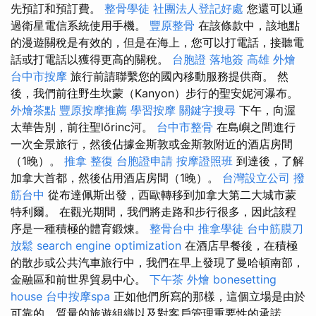
先預訂和預訂費。
整骨學徒
社團法人登記好處
您還可以通
過衛星電信系統使用手機。
豐原整骨
在該條款中，該地點
的漫遊關稅是有效的，但是在海上，您可以打電話，接聽電
話或打電話以獲得更高的關稅。
台胞證 落地簽
高雄 外燴
台中市按摩
旅行前請聯繫您的國內移動服務提供商。 然
後，我們前往野生坎蒙（Kanyon）步行的聖安妮河瀑布。
外燴茶點
豐原按摩推薦
學習按摩
關鍵字搜尋
下午，向渥
太華告別，前往聖lőrinc河。
台中市整骨
在島嶼之間進行
一次全景旅行，然後佔據金斯敦或金斯敦附近的酒店房間
（1晚）。
推拿 整復
台胞證申請
按摩證照班
到達後，了解
加拿大首都，然後佔用酒店房間（1晚）。
台灣設立公司
撥
筋台中
從布達佩斯出發，西歐轉移到加拿大第二大城市蒙
特利爾。 在觀光期間，我們將走路和步行很多，因此該程
序是一種積極的體育鍛煉。
整骨台中
推拿學徒
台中筋膜刀
放鬆
search engine optimization
在酒店早餐後，在積極
的散步或公共汽車旅行中，我們在早上發現了曼哈頓南部，
金融區和前世界貿易中心。
下午茶 外燴
bonesetting
house
台中按摩spa
正如他們所寫的那樣，這個立場是由於
可靠的，質量的旅遊組織以及對客戶管理重要性的承諾。