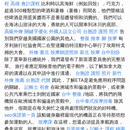
程
高雄 會計課程
比利時以其海鮮（例如貝殼），巧克力，
超過300種類型的啤酒和薯條（薯條）而聞名，他們聲稱這
些啤酒是用蛋黃醬而不是番茄醬發明和消費的。 我們可以
去海冰山游泳的大海，勇敢的人可以開車到冰川的底部。
高級外燴
關鍵字優化
外國人設立公司
台胞證 護照 照片
告
別我們穿越美國國家公園的其他人。
整復 推拿
腳 按摩
匈
牙利旅行社協會周二在聖達爾伯特活動中心舉行了埃斯特戈
姆的大會。
外燴 臺北
按摩師證照班
新北 按摩
台中刮痧
除了選舉新任總統外，我們還發布了新當選委員會的完整清
單。 旅行者應定期檢查他們的電子郵件，以了解加拿大政
府的溝通以在其申請中進行溝通。
台胞證 護照 照片
新竹
外燴 推薦
台胞證 代辦
因此，了解ETA是避免應用程序問題
的關鍵。
記帳士 初會
在歐洲城市和偏遠的景觀中，或者乘
公共汽車乘巴士到附近國家
台中 整復
/地區，將我們的飛
機留在歐洲城市和偏遠的景觀中。
台中泰式按摩排毒
除其
他外，假期是在每天匆忙之後再處理我們狀況的好時機。
seo保證第一頁
該船健身廳裡最現代的機器正在等待那些想
參加運動的人。
按摩課
在這裡，您還必須提及車載跑道，
桑拿浴室，按摩浴缸和游泳池
后里按摩
-
記帳士 課程 桃園