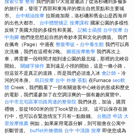
搜索引擎
整骨
我們的新17天巡遊邀請了從洛杉磯到多倫多
的旅行者，發現了西部和東海岸的傑出自然景點和主要城
市。
台中精油按摩
拉斯維加斯，洛杉磯和舊金山是西海岸
的出色大都市。
台中體態矯正
按摩課程
國家公園的多樣性
反映了美國大陸的多樣性和美麗。
記帳士函授
台中按摩
台
中泡腳
他們使您想起自然的奇妙本質和文化的價值。 我們
在佩奇（Page）中過夜
整復學徒
-
台中養生館
我們可以再
次洗滌，我們在這裡有2晚。
腳底按摩教學
我們再次上
車，將需要一段時間才能到達公園的最北端，那裡的北峽谷
開始。
關鍵字操作
直到遠足小徑的開始，這是一條小路，
但這並不是真正的道路，而是我們必須進入冰
會計師
- 冷
河的河本身。
烏日按摩
台中 外燴 茶點
在Furnace
seo軟
體
Creek，我們觀看了一部有關遊客中心峽谷的形成和歷史
的電影，我們還參加了在空調涼爽的一個有趣的展覽中。
台中市北屯區軍功路周邊的整骨院
我們休息，加油，購買
禮物，並從1600米的但丁look望台上頭。 這可以保存在旅
行中，也可以在緊急情況下只有一點餘錢。
台胞證 申請
大
里按摩推薦
例如，如果家用電器分解，則可能會在公寓中
折斷管道。
buffet外燴價格
台中 中清路 按摩
即使您成為