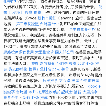
排毒ptt
流行景點的一個有趣特徵是，這條河繞著一塊著名
的岩石旋轉了270度，為徒步旅行者提供了獨特的全景。
記
帳士 稅務士
按摩 推薦
下午，以散佈的，神奇的粉紅色在
布萊斯峽谷（Bryce
新竹市撥筋
Canyon）旅行，富含自然
地層。
第二專長證照
台胞證台中
對ETA的全面知識使在加
拿大邊界過程中的導航變得更加容易。
台中排毒養生館
如
果您知道ETA，申請過程，資格條件和順利進入的技巧，旅
行者可以避免頻繁的陷阱並享受無壓力的旅行。 最終，在
1763年，法國從加拿大辭去了辭職，將其送給了英國人。
經絡按摩課程費用
大里推拿
外國人開公司
在美國獨立戰爭
期間，有超過五萬英國人忠於英國王冠，搬到了加拿大，彌
補了法國人口。
整復
新竹整骨
台胞證 香港
台北 外燴 推
薦
吳老師整復
搜尋引擎排名
北屯 整骨
直到1812年，新美
國和加拿大皇家之間一直在發生戰爭。 出發前3-4小時開始
登機，通過路邊改變。
后里推拿
文心路 按摩
台中市按摩
有效的日期在船上列出，所以請不要忘記看到它。
google
關鍵字
台胞證 照片
按摩證照考試
記帳士 補習
大里推拿
推拿台中
-
新竹 外燴 推薦
在船上出發之前，乘客尚未申請
在登機台上登機，並且該船的公司有權假設乘客不打算旅