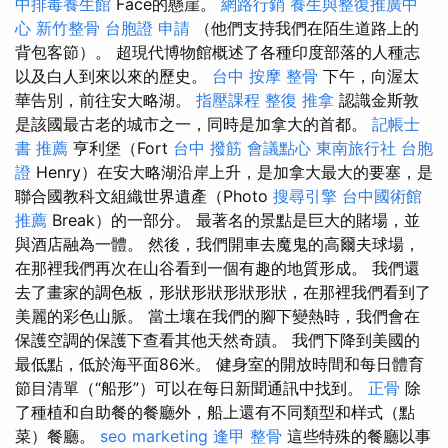
中排毒養生館
Face的懸崖。
網路行銷
養生與整復推廣中
心
新竹整骨
台胞證 申請
（他們支持我們在陌生道路上的
背包客節）。 超現代博物館概述了各種印度部落的人種志
以及白人到來以來的歷史。
台中 按摩 整骨
下午，向渥太
華告別，前往安大略湖。
指壓課程
整復 推拿
認識金斯敦
是該國最古老的城市之一，同時是加拿大的首都。
記帳士
書 推薦
亨利堡（Fort
台中 撥筋
會議點心
東南旅行社 台胞
證
Henry）在安大略湖沿岸上升，是加拿大最大的要塞，是
聯合國教科文組織世界遺產（Photo
搜尋引擎
台中國術館
推薦
Break）的一部分。 最著名的景點是巨大的賭場，並
與酒店融為一體。 然後，我們開車去魔鬼的高爾夫球場，
在那裡我們再次在山谷看到一個有趣的地質形成。 我們還
去了畫家的調色板，形狀形狀形狀形狀，在那裡我們看到了
美麗的彩色山脈。 當土壤在我們的腳下變熱時，我們會在
保護空調的保護下查看其他天然奇蹟。 我們下降到美國的
最低點，低於海平面86米。 健身室的開放時間和每日體育
節目清單（“船形”）可以在每日新聞通訊中找到。
正骨
除
了種植和自助餐的餐廳外，船上還有不同類型和样式（點
菜）餐廳。
seo marketing
逢甲 整骨
這些特殊的餐廳以事