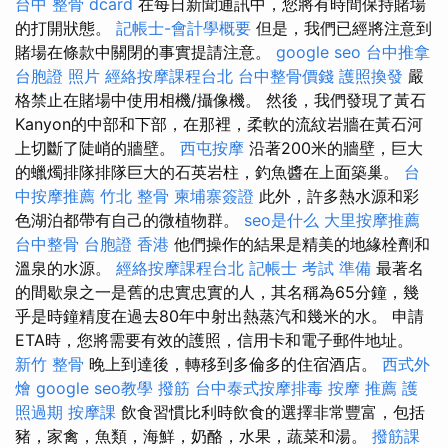
台中 整骨 dcard
在每日新聞通訊中，您將有時間保持賭場
的打開狀態。
記帳士-會計學概要
但是，我們已經將注意到
賭場在條款中關閉的事實提請注意。
google seo
台中推拿
台胞證 照片
經絡按摩課程台北
台中整骨價錢
護照換發
嚴
格禁止在賭場中使用相機/攝像機。 然後，我們發現了黃石
Kanyon的中部和下部，在那裡，柔軟的流紋岩牆在黃石河
上切斷了陡峭的牆壁。
西屯按摩
沿著200米的牆壁，巨大
的蠟燭排隊排隊巨大的石英岩柱，釣魚醬在上面築巢。
台
中按摩推薦
竹北 整骨
柬埔寨簽證
此外，許多熱水源和彩
色湖泊都帶有自己的微植物群。
seo是什么
大里按摩推薦
台中整骨
台胞證 香港
他們操作的結果是精美的地緣栓劑和
溫泉的水源。
經絡按摩課程台北
記帳士 考試 準備
最著名
的間歇泉之一是舊的忠實忠實的人，其名稱為65分鐘，幾
乎是時鐘精度在過去80年中射出熱蒸汽和幾米的水。 申請
ETA時，您將需要有效的護照，信用卡和電子郵件地址。
新竹 整骨
晚上到達後，轉移到多倫多的住宿酒店。
西式外
燴
google seo教學
撥筋
台中泰式按摩排毒
按摩 推薦
護
照過期
按摩課
飲食習慣比利時飲食的選擇非常豐富，包括
豬，家禽，魚類，海鮮，奶酪，水果，蔬菜和湯。
撥筋課