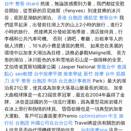
台中 整骨 dcard
然後，無論誰感覺到力量，我們都從安慰
谷開始，從苔蘚的芬尼維斯（Fenyves）到達貧瘠的冰川
谷，底部是湖鎮的湖泊。
香港 台胞證
播筋堂
整骨台中
我
們提早起床，出發前往湖上方的山上2小時的旅行，進行2
小時的旅行。 然後將其分發給當地導遊，酒店接待員，行
李桶和公共汽車司機。 否則（酒吧，餐廳，出租車等人的
個人消費），10％的小費是適當的費用。 如果您在美麗的
環境中以加拿大湖泊為目標，請務必參觀Maligne湖。 長方
形的湖泊，冰川藍色的水和雪地岩石山是一個很棒的全景。
艾伯塔省賈斯珀國家公園（Jasper National
整復台中
會議
點心
seo軟體
台中按摩平價
推拿學徒
新竹 按摩
台中 筋膜
刀
太平 整骨
台胞證 申請
台北會計事務所
Park）最大的湖
泊長21公里，使其成為加拿大落基山脈最長的湖泊。 加拿
大曲棍球隊是一名23屆世界冠軍，最近在2004年贏得了金
牌。 冰壺是該國的另一項流行運動，因為重型花崗岩碟片
在冰上滑行和熱情的球員。 昏昏欲睡也是一項典型的加拿
大運動。 客戶可以書面要求Premio
optimization 中文
旅
行社 台胞證
外國公司在台分公司
Travel將提供有關您的個
人信息是否由代理機構管理的信息。
台中按摩spa
這是一