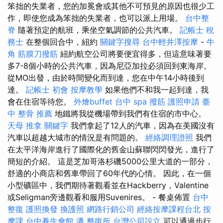
笨拙的失業者，您的加冕會或其他不可預見的原因也很少工
作，即使您成為笨拙的失業者，也可以派上用場。
台中整
脊
隨著預定的航班，乘坐空氣調節的公共汽車。
記帳士 稅
務士
在整個回合中，紐約
關鍵字搜尋
台中輕井澤按摩
-
牛
角 筋膜刀撥筋
紐約航空公司將要便宜得多，但這意味著要
多7-8個小時的公共汽車，因為尼亞加拉必須回到東海岸。
從MO出發，由於時間變化而到達，您在中午14小時後到
達。
記帳士 初會
按摩教學
如果他們不和我一起到達，我
會在住宿等待您。
外燴buffet
台中 spa
撥筋
護照申請
臺
中 整骨 推薦
地鐵將我從機場帶到我們有住宿的市中心。
天母 推拿
關鍵字
我們拿起了12人的汽車，因為在美國沒有
汽車以超越大城市的情況是有問題的。
經絡調理證照
我們
在太平洋海岸進行了國際化的舊金山蘇聯閃閃發光，進行了
簡短的介紹。 這是芝加哥洛杉磯5000公里大道的一部分，
舒適的小商店和舊車帶回了60年代的心情。 因此，在一個
小型礦區中，我們期待著觀看並在Hackberry，Valentine
或Seligman旁邊觀看和服用Suvenires。 - 餐桌佈置
台中
整復
護照換發
換護照
網路行銷公司
經絡按摩課程台北
按
摩課
台中養生會館
潘 整復所
台灣公司設立
可以通過步行