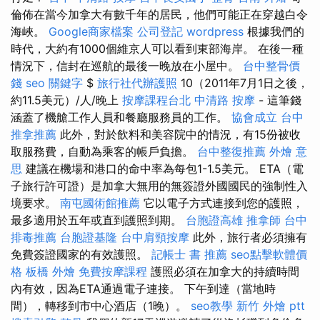
倫佈在當今加拿大有數千年的居民，他們可能正在穿越白令
海峽。
Google商家檔案
公司登記
wordpress
根據我們的
時代，大約有1000個維京人可以看到東部海岸。 在後一種
情況下，信封在巡航的最後一晚放在小屋中。
台中整骨價
錢
seo 關鍵字
$
旅行社代辦護照
10（2011年7月1日之後，
約11.5美元）/人/晚上
按摩課程台北
中清路 按摩
- 這筆錢
涵蓋了機艙工作人員和餐廳服務員的工作。
協會成立
台中
推拿推薦
此外，對於飲料和美容院中的情況，有15份被收
取服務費，自動為乘客的帳戶負擔。
台中整復推薦
外燴 意
思
建議在機場和港口的命中率為每包1-1.5美元。 ETA（電
子旅行許可證）是加拿大無用的無簽證外國國民的強制性入
境要求。
南屯國術館推薦
它以電子方式連接到您的護照，
最多適用於五年或直到護照到期。
台胞證高雄
推拿師
台中
排毒推薦
台胞證基隆
台中肩頸按摩
此外，旅行者必須擁有
免費簽證國家的有效護照。
記帳士 書 推薦
seo點擊軟體價
格
板橋 外燴
免費按摩課程
護照必須在加拿大的持續時間
內有效，因為ETA通過電子連接。 下午到達（當地時
間），轉移到市中心酒店（1晚）。
seo教學
新竹 外燴 ptt