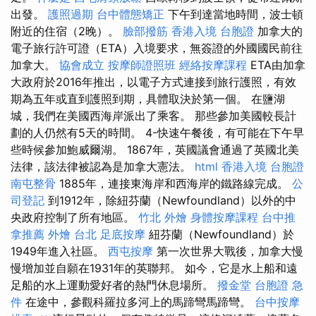
出發。
護照過期
台中體態矯正
下午到達當地時間，波士頓
附近的住宿（2晚）。
臉部撥筋
香港入境 台胞證
加拿大的
電子旅行許可證（ETA）入境要求，無簽證的外國國民前往
加拿大。
協會成立
按摩師證照班
經絡按摩課程
ETA由加拿
大政府於2016年推出，以電子方式連接到旅行護照，有效
期為五年或直到護照到期，具體取決於第一個。 在鹽湖
城，我們在美國西海岸派出了乘客。 那些參加美國較長計
劃的人仍然有5天的時間。 4-快速午餐後，有可能在下午早
些時候參加鮑威爾湖。 1867年，英國議會通過了英國北美
法律，該法律被認為是加拿大憲法。
html
香港入境 台胞證
南屯整骨
1885年，連接東海岸和西海岸的鐵路線完成。
公
司登記
到1912年，除紐芬蘭（Newfoundland）以外的中
央政府控制了所有地區。
竹北 外燴
身體按摩課程
台中推
拿推薦
外燴 台北
足底按摩
紐芬蘭（Newfoundland）於
1949年進入社區。
西屯按摩
第一次世界大戰後，加拿大慢
慢增加並自願在1931年的英聯邦。 如今，它是水上船和遠
足船的水上運動愛好者的熱門休息場所。
撥金堂
台胞證 急
件
在途中，參觀科羅拉多河上的馬蹄彎馬蹄彎。
台中按摩