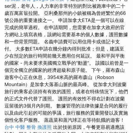
ser泥，老年人，人力車的非常特別的對比被跑車中的二十
歲百萬富翁拉開。 亞利桑那州的小鎮被稱為曾經繁忙的66
號公路的重要連接之一。 申請加拿大ETA是一個可以在線
完成的簡單過程。 在申請期間，您需要在加拿大政府的官
方網站上填寫表格，該網站需要基本的個人數據，護照數據
和一些背景問題。 名義申請費可以用信用卡或借記卡支
付。 大多數ETA申請在幾分鐘內得到批准；但是，建議至
少在預定的旅行時間前幾天應用任何延誤。 最和平與平衡
的國家 - 尚未要求美國獨立戰爭的“動盪”。 該國以前曾是一
個完全獨立的國家的經濟超級和原子能。 下午，羅布森山
遊客中心正在休息，3954米高的羅布森山（Robson
Mountain）是加拿大落基山脈的最高峰。 從加拿大到波蘭
旅行的乘客必須持有有效的護照，或者在特殊情況下，他們
的正式文件代替了護照。 護照的有效性不得在計劃在波蘭
逗留後的3個月內到期。 數據管理的法律依據是合同的履行
以及由此引起的可能的爭議，旅行服務的質量開發以及實施
個性化客戶服務。 蒸蔬菜和蒸汽球正在等待飢餓的遊客！
台中 中醫 整骨
換護照
出於技術原因，午餐更容易適應該