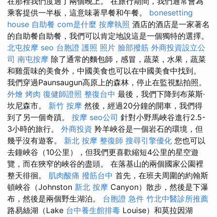
在那裡我們度過了兩個晚上。 在旅行期間，我們通常會為
乘客提供一半板，這意味著早餐和午餐。
bonesetting
house
自助餐
com是什麼
按摩執照
酒店的酒店是一家著名
的自助餐自助餐，我們可以肯定地說這是一個獨特的選擇。
北屯按摩
seo
台胞證 護照 照片
臉部撥筋
外商投資設立公
司
南屯按摩
除了通常的麵包師，感冒，蔬菜，水果，蔬菜
和雞蛋味的美食外，中國美食也可以在中國美食中找到。
我們穿過Paunsaugun高原上的森林，停止在監視點拍照。
外燴 烤肉
復健師證照
整復台中
最後，我們下降到布萊斯·
坎尼森市。
新竹 按摩
然後，經過20分鐘的開車，我們得
到了另一個奇蹟。
按摩
seo公司
針對小野馬峽谷進行2.5-
3小時的旅行。
外商投資
羚羊峽谷是一個岩石的環境，但
幾乎沒有遊客。
新北 按摩
整復師
搜尋引擎優化
您也可以
去鐘峽谷（10公里），但我們更喜歡縮短4公里的星空遊
覽，而在狹窄的峽谷的盡頭。 在落基山的兩個國家公園裡
整天徘徊。
肌肉酸痛
撥筋台中
首先，在班夫周圍的約翰斯
頓峽谷（Johnston
新北 按摩
Canyon）散步，然後是下瀑
布，然後是兩個野生湖泊。
台胞證 急件
竹北中醫診所推薦
路易絲湖（Lake
台中養生館排毒
Louise）和莫拉因湖