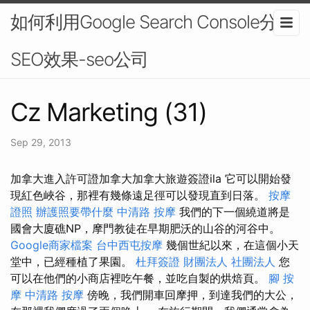
如何利用Google Search Console分析
SEO效果-seo公司
Cz Marketing (31)
Sep 29, 2013
加拿大進入許可證加拿大加拿大旅遊簽證ila 它可以開始發
現紅色峽谷，那裡有幾條遠足徑可以發現直到日落。
按摩
證照
辦護照要帶什麼
中清路 按摩
我們的下一個繞道將是
國會大廈礁NP，摩門教徒在早期肥沃的山谷的河谷中。
Google商家檔案
台中西屯按摩
幾個世紀以來，在這個小天
堂中，已經種植了果園。
杜拜簽證
財團法人 社團法人
您
可以在他們的小商店裡吃午餐，並吃自製的烘焙頁。
腳 按
摩
中清路 按摩
傍晚，我們開車回摩押，到達我們的大公，