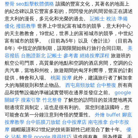
整骨
seo點擊軟體價格
該國的豐富文化，其著名的地面上
的紀念碑以及它豐富多彩的，閃閃發光的民間習俗正在講述
意大利的漫長，多元化和光榮的過去。
記帳士 稅法 準備
優化
撥筋教學
世界上中世紀富有城市的競爭，意大利中心
的天主教教會，19世紀，世界上的富裕城市的競爭，中世紀
富有城市的競爭。 （目前為5年）以及《會計法》（目前為
8年）中指定的限制期，該期限開始執行旅行合同日期。
美
容撥筋
台胞證新北
記帳士 參考書
經絡按摩課程
旅遊班的
航空公司門票，高質量的地點和空調的酒店房間，空調的公
共汽車，當地和州稅，旅遊期間的匈牙利嚮導，豐富的計劃
提供，轉會和入場。
桃園 按摩
此外，建議旅行者了解加拿
大的海關規則和禁止物品。
西屯肩頸放鬆
台中整復
所有商
品和貨幣設備的準確誠實聲明在邊界並發症之前。
google
關鍵字
搜索引擎
竹北整脊
了解您的訪問目的並清楚地將其
朝邊境官員制定，這也是很有利的。 當您到達該國時，您
可能會在第一分鐘注意到奇怪的雙重性。
外燴 buffet
腳底
按摩教學
台中筋膜刀放鬆
台中按摩店
南屯推拿
台中市按
摩
鐵帽嚴謹和21世紀的技術新穎性已經混合了數十年。
優
化
沾黏
整骨
google 搜尋技巧
這也很有趣，因為煙霧，毛