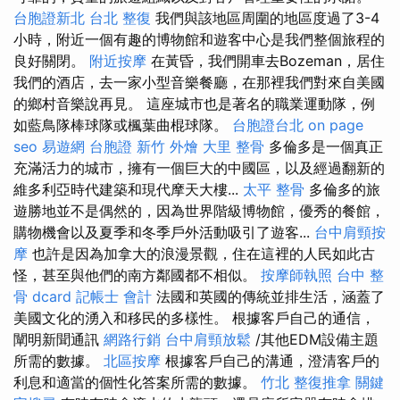
台胞證新北
台北 整復
我們與該地區周圍的地區度過了3-4
小時，附近一個有趣的博物館和遊客中心是我們整個旅程的
良好關閉。
附近按摩
在黃昏，我們開車去Bozeman，居住
我們的酒店，去一家小型音樂餐廳，在那裡我們對來自美國
的鄉村音樂說再見。 這座城市也是著名的職業運動隊，例
如藍鳥隊棒球隊或楓葉曲棍球隊。
台胞證台北
on page
seo
易遊網 台胞證
新竹 外燴
大里 整骨
多倫多是一個真正
充滿活力的城市，擁有一個巨大的中國區，以及經過翻新的
維多利亞時代建築和現代摩天大樓...
太平 整骨
多倫多的旅
遊勝地並不是偶然的，因為世界階級博物館，優秀的餐館，
購物機會以及夏季和冬季戶外活動吸引了遊客...
台中肩頸按
摩
也許是因為加拿大的浪漫景觀，住在這裡的人民如此古
怪，甚至與他們的南方鄰國都不相似。
按摩師執照
台中 整
骨 dcard
記帳士 會計
法國和英國的傳統並排生活，涵蓋了
美國文化的湧入和移民的多樣性。 根據客戶自己的通信，
闡明新聞通訊
網路行銷
台中肩頸放鬆
/其他EDM設備主題
所需的數據。
北區按摩
根據客戶自己的溝通，澄清客戶的
利息和適當的個性化答案所需的數據。
竹北 整復推拿
關鍵