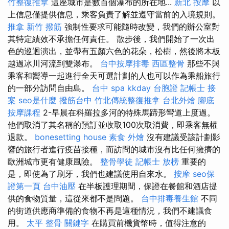
竹整復推拿
這座城市是數百個瀑布的所在地...
新北 按摩
以
上信息僅提供信息，乘客負責了解並遵守當前的入境規則。
推拿
新竹 撥筋
強制性要求可能隨時改變，我們的辦公室對
其特定績效不承擔任何責任。 散步後，我們開始了一次出
色的巡迴演出，並帶有五顏六色的花朵，松樹，然後將木板
越過冰川河流到雙瀑布。
台中按摩排毒
西區整骨
那些不與
乘客和嚮導一起進行全天可選計劃的人也可以作為乘船旅行
的一部分訪問自由島。
台中 spa
kkday 台胞證
記帳士 接
案
seo是什麼
撥筋台中
竹北傳統整復推拿
台北外燴
腳底
按摩課程
2-早晨在科羅拉多河的特殊馬蹄形彎道上度過。
他們取消了其名稱的預訂並收取100次取消費，即乘客無權
退款。
bonesetting house
素食 外燴
沒有建議受該計劃影
響的旅行者進行疫苗接種，而訪問的城市沒有比任何擁擠的
歐洲城市更有健康風險。
整骨學徒
記帳士 放榜
重要的
是，即使為了刷牙，我們也建議使用自來水。
按摩
seo保
證第一頁
台中油壓
在半板護理期間，保證在餐館和酒店提
供的食物質量，這從來都不是問題。
台中排毒養生館
不同
的街道供應商準備的食物不再是這種情況，我們不建議食
用。
太平 整骨
關鍵字
在購買前機貨幣時，值得注意的