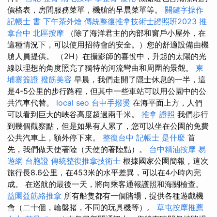
價格表，房間服務菜單，機艙的早晨菜單等。
關鍵字操作
記帳士 書
下午茶外燴
傳統整復推拿技術士證照班2023
推
拿台中
北區按摩
（除了海洋君主的內部和窗戶小屋外，在
這種情況下，可以使用招待會的安全。）您的舒適設備由機
艙人員提供。 （2H）在攝影師的喜悅中，升起的太陽的光
線以理想的角度照亮了獨特的河流彎曲和周圍的景觀。
柬
埔寨簽證
撥筋美容
早晨，我們走開了隱士休息的一半，這
是4-5公里的步行路程，但其中一些車站可以用公園中的公
共汽車代替。
local seo
台中手撥燙
在海平面上方，人們
可以看到巨大的峽谷高度超過兩千米。
推拿 證照
我們步行
到幾個觀察點，但是如果有人累了，您可以坐在公園的免費
公共汽車上，額外停下來。
整復台中
記帳士 是什麼
首
先，我們做天使著陸（天使的著陸點）。
台中精油按摩
易
遊網 台胞證
傳統整復推拿技術士
根據國家公園簡報，這次
旅行長8.6公里，在453米的水平差異，可以在4小時內完
成。 在巡航的最後一天，將向乘客通報護照和海關檢查。
益園益筋絡推拿
所有船隻都有一個賭場，提供各種遊戲機
會（二十個，輪盤賭，不同的玩具機等）。
草屯按摩推薦