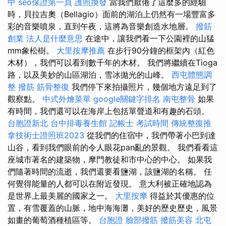
中
seo保證第一頁
護照換發
當我們厭倦了這麼多的經驗
時，貝拉吉奧（Bellagio）面前的湖泊上仍然有一場豐富多
彩的音樂噴泉，直到午夜，這將為音樂創造水地層。
撥筋
創業
法人是什麼意思
在途中，讓我們看一下公園裡的山猛
mm象松樹。
大里按摩推薦
在步行90分鐘的框架內（紅色
木材），我們可以看到數千年的木材。 我們將繼續在Tioga
路，以及美妙的山區湖泊，雪冰拋光的山峰。
西屯體態調
整
撥筋
筋骨整復
我們停下來拍攝照片，幾個地方遠足到了
觀察點。
中式外燴菜單
google關鍵字排名
南屯整骨
如果
有時間，我們還可以在海岸上包括單聲道和有趣的石頭。
台胞證新北
台中排毒養生館
記帳士 考試時間
傳統整復推
拿技術士證照班2023
從我們的住宿中，我們帶著小巴到達
山谷，看到我們眼前的令人​​眼花pan亂的景觀。 我們看看這
座城市著名的建築物，摩門教徒和市中心的中心。 如果我
們隨著時間的流逝，我們還要看鹽湖，該鹽湖的名稱。 任
何覺得能量的人都可以在附近發現。 意大利被正確地認為
是世界上最美麗的國家之一。
大里按摩
得益於其優惠的位
置，有雪覆蓋的山脈，地中海海灘，美好的歷史歷史，風景
如畫的葡萄酒種植區等。
台胞證
臉部撥筋
撥筋美容
北屯