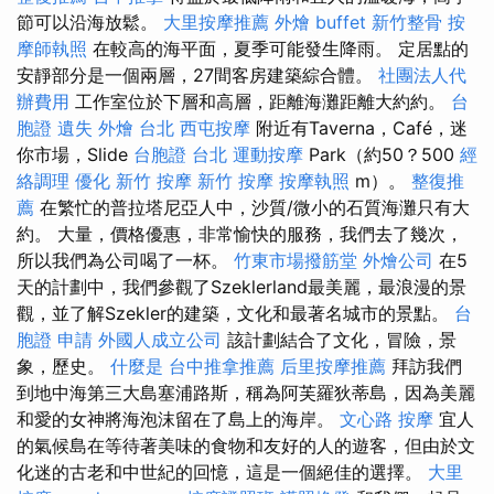
節可以沿海放鬆。
大里按摩推薦
外燴 buffet
新竹整骨
按
摩師執照
在較高的海平面，夏季可能發生降雨。 定居點的
安靜部分是一個兩層，27間客房建築綜合體。
社團法人代
辦費用
工作室位於下層和高層，距離海灘距離大約約。
台
胞證 遺失
外燴 台北
西屯按摩
附近有Taverna，Café，迷
你市場，Slide
台胞證 台北
運動按摩
Park（約50？500
經
絡調理
優化
新竹 按摩
新竹 按摩
按摩執照
m）。
整復推
薦
在繁忙的普拉塔尼亞人中，沙質/微小的石質海灘只有大
約。 大量，價格優惠，非常愉快的服務，我們去了幾次，
所以我們為公司喝了一杯。
竹東市場撥筋堂
外燴公司
在5
天的計劃中，我們參觀了Szeklerland最美麗，最浪漫的景
觀，並了解Szekler的建築，文化和最著名城市的景點。
台
胞證 申請
外國人成立公司
該計劃結合了文化，冒險，景
象，歷史。
什麼是
台中推拿推薦
后里按摩推薦
拜訪我們
到地中海第三大島塞浦路斯，稱為阿芙羅狄蒂島，因為美麗
和愛的女神將海泡沫留在了島上的海岸。
文心路 按摩
宜人
的氣候島在等待著美味的食物和友好的人的遊客，但由於文
化迷的古老和中世紀的回憶，這是一個絕佳的選擇。
大里