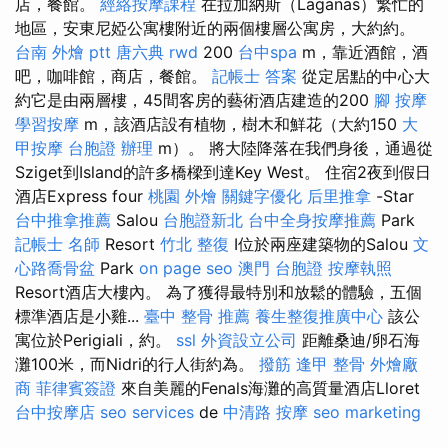
店，餐館。
經絡按摩課程
在拉加納斯（Laganas）繁忙的
地區，安東尼婭公寓樓附近的兩個樓層公寓房，大約約。
台南 外燴 ptt
唐六典
rwd
200
台中spa
m，靠近酒館，酒
吧，咖啡館，商店，餐館。
記帳士 答案
從定居點的中心大
約它是由兩層樓，45間客房的藝術酒店建造的200
腳 按摩
學習按摩
m，該酒店設有植物，樹木和鮮花（大約150
大
甲按摩
台胞證 辦理
m）。 將大陸降落在我們身後，通過從
Sziget到Island的許多橋樑到達Key West。 住宿2夜到假日
酒店Express four
桃園 外燴
關鍵字優化
后里推拿
-Star
台中推拿推薦
Salou
台胞證新北
台中全身按摩推薦
Park
記帳士 名師
Resort
竹北 整復
I位於兩座建築物的Salou
文
心路喬骨盆
Park
on page seo
澳門 台胞證
按摩執照
Resort酒店大樓內。 為了獲得最特別和放鬆的體驗，五個
標準酒店是小雞...
臺中 整骨 推薦
養生整復推廣中心
該公
寓位於Perigiali，約。
ssl
外資設立公司
距離桑迪/卵石海
灘100米，而Nidri的行人街約為。
撥筋
逢甲 整骨
外燴廠
商
菲律賓簽證
來自美麗的Fenals海灘的高質量酒店Lloret
台中按摩店
seo services
de
中清路 按摩
seo marketing