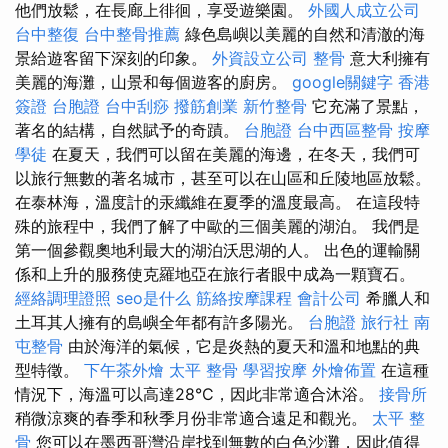
他們放鬆，在長廊上徘徊，享受遊樂園。
外國人成立公司
台中整復
台中整骨推薦
綠色島嶼以美麗的自然和清澈的海
景給遊客留下深刻的印象。
外資設立公司
整骨
意大利擁有
美麗的海灘，山景和每個遊客的廚房。
google關鍵字
香港
簽證 台胞證
台中刮痧
撥筋創業
新竹整骨
它充滿了景點，
著名的結構，自然賦予的奇蹟。
台胞證
台中西區整骨
按摩
學徒
在夏天，我們可以留在美麗的海邊，在冬天，我們可
以旅行無數的著名城市，甚至可以在山區和丘陵地區放鬆。
在泰林海，溫度計的汞纖維在夏季的溫度最高。 在這段特
殊的旅程中，我們了解了中歐的三個美麗的湖泊。 我們是
第一個參觀奧地利最大的湖泊沃思湖的人。 出色的運輸關
係和上升的服務使克羅地亞在旅行者眼中成為一顆寶石。
經絡調理證照
seo是什么
筋絡按摩課程
會計公司
希臘人和
土耳其人擁有的島嶼全年都有許多陽光。
台胞證 旅行社
南
屯整骨
由於海洋的氣候，它是炎熱的夏天和溫和地點的典
型特徵。
下午茶外燴
太平 整骨
學習按摩
外燴佈置
在這種
情況下，海溫可以高達28°C，因此非常適合沐浴。
接骨所
稍微涼爽的春季和秋季月份非常適合遠足和觀光。
太平 整
骨
您可以在墨西哥灣沿岸找到無數的白色沙灘，因此值得