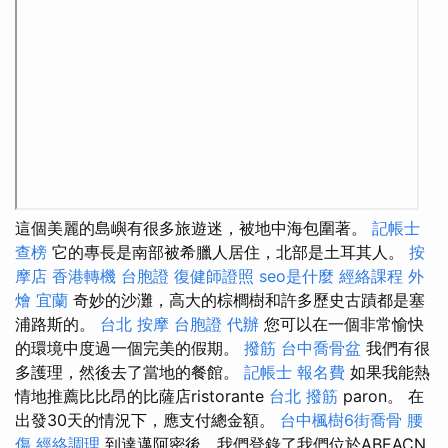
這個美麗的島嶼有很多旅遊迷，被地中海包圍著。
記帳士
查榜
它的專長是南部被希臘人居住，北部是土耳其人。
按
摩店
香港轉機 台胞證
復健師證照
seo是什麼
經絡課程
外
燴 宜蘭
奇妙的沙灘，高大的棕櫚樹和許多歷史古蹟都是塞
浦路斯的。
台北 按摩
台胞證 代辦
您可以在一個非常愉快
的環境中度過一個完美的假期。
撥筋
台中喬骨盆
我們有很
多護理，然後去了當地的餐館。
記帳士 報名費
如果我能熱
情地推薦比比昂的比薩店ristorante
台北 撥筋
paron。 在
出發30天的情況下，應支付總金額。
台中楓樹6街喬骨
腰
傷
經絡調理
到達邁阿密後，我們登錄了我們位於ABEACN