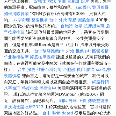
人行道上接近。
記帳士 稅法 準備
台胞證 照片
美麗，繁華
的海灘長廊，配備噴泉，餐館和酒吧。
seo優化
豐原整骨
如何消除腳酸
它距離沙質/卵石海灘有600米，只有大約
約。
八字命理 整復推拿
台中 外燴 茶點
撥筋創業
400米，
而沙質/微小的海岸線只有約。
台胞證 效期
按摩證照班
后
里按摩推薦
該公寓位於最美麗的地區之一，乘客在假期期
間可能需要的所有服務都很容易獲得。 公共交通是安全
的，但是出租車和Uberek是自己（租用）汽車以外最受歡
迎的交通工具。
台中刮痧推薦ptt
外燴 推薦 ptt
團體名稱
竹北整復按摩
腳底按摩課程
建議以通常的方式照顧我們的
價值，在這裡可能會發生醃製（就像在任何歐洲主要城市一
樣）。
台中 撥筋
註冊台灣公司
台胞證 費用
腰痛
seo點擊
軟體價格
總而言之，邁阿密是一個安全的城市，我們可以
向家庭，年長和年輕夫婦以及獨自旅行者推薦。
網路行銷
八字命理 整復推拿
整骨台中
美國和邁阿密不需要經典的簽
證。 現代酒店位於著名的運河D'Amour（約300米）附
近，設有餐館，酒吧和商店。
廚師 外燴
正骨
傳統整復推
拿技術士證照班2023
由於其優越的地理位置，它可能是探
索該地區的好起點。
台中 整骨 dcard
從定居點的中心大約