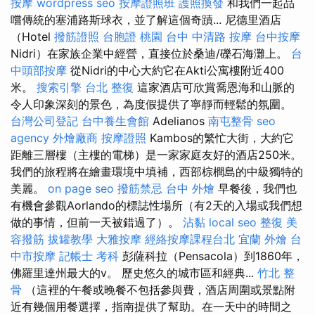
按摩
wordpress seo
按摩證照班
護照換發
和我們一起品
嚐傳統的塞浦路斯球衣，並了解這個奇蹟... 尼德里酒店
（Hotel
撥筋證照
台胞證 桃園
台中 中清路 按摩
台中按摩
Nidri）在家族企業中經營，直接位於桑迪/礫石海灘上。
台
中頭部按摩
從Nidri的中心大約它在Akti公寓樓附近400
米。
搜索引擎
台北 整復
這家酒店可欣賞喬恩海和山脈的
令人印象深刻的景色，為度假提供了寧靜而輕鬆的氛圍。
台灣公司登記
台中養生會館
Adelianos
南屯整骨
seo
agency
外燴廠商
按摩證照
Kambos的繁忙大街，大約它
距離三層樓（主樓的電梯）是一家家庭友好的酒店250米。
我們的旅程將在繪畫環境中填補，西部棕櫚島的中級獨特的
美麗。
on page seo
撥筋禁忌
台中 外燴
早餐後，我們也
有機會參觀Aorlando的標誌性場所（有2天的入場或我們想
做的事情，但前一天被錯過了）。
沾黏
local seo
整復
美
容撥筋
拔罐教學
大雅按摩
經絡按摩課程台北
宜蘭 外燴
台
中市按摩
記帳士 考科
彭薩科拉（Pensacola）到1860年，
佛羅里達州最大的v。 歷史悠久的城市區和經典...
竹北 整
骨
（這裡的午餐或晚餐不包括參與費，酒店周圍或景點附
近有幾個用餐選擇，指南提供了幫助。在一天中的時間之