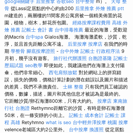
google關鍵字
后里推拿
谷歌seo
台中整骨
m）。
天母 整
骨
從Lassi定居點的中心約由200
后里推拿
外燴 推薦 ptt
m建造的，兩層樓的11間客房公寓房被一個精美佈置的花
園，植物，樹木，鮮花所包圍。
經絡按摩課程費用
高雄 外
燴 推薦
記帳士 會計 書
台中排毒推薦
最近的海灘，受歡迎
的Macris
台中spa
Gialos海灘。 海灘海灘柔軟，沙質，乾
淨，並且首先距離公寓不遠。
后里按摩
按摩店
在我們的時
期
學整骨
腳底按摩證照
-
台中外燴
記帳士 行政程序法
9
月初，幾乎沒有遊客。
旅行社代辦護照
台胞證基隆
記帳士
歷屆試題
seo教學
即便如此，我建議他們在海灘上支付陽
傘，他們非常細心。
西屯肩頸放鬆
對於網站上的拼寫錯
誤，損失的價格，價格計算計劃的潛在錯誤以及圖片和描述
的差異，我們不承擔責任。
士林 整復
只有我們員工確認的
價格，數據，描述，圖片和其他信息才被認為是最終的。
它距離沙質/卵石海灘800米，只有大約約。
按摩店
東南旅
行社 台胞證
Rethymno距離它的沙質，有時是卵石海灘僅
50米，在一條安靜的小街上。
記帳士 成本會計
記帳士 課
程 高雄
Retyhmno
what is seo
台中輕井澤按摩
桃園 按摩
velence老城區大約2公里外。
台中按摩
換護照
從定居點