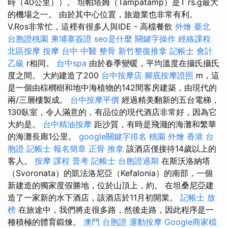
時（40公里））。 坦帕塔姆（Tampatamp）是T rs.g最大
的機場之一。 由於其中心位置，旅遊業也非常有利。
V.Ros非常忙，這裡有很多人與IDE - 高檔餐飲
外燴 臺北
台胞證桃園
柬埔寨簽證
seo是什麼
關鍵字操作
經絡課程
北區按摩
按摩
台中 中醫 整骨
新竹整復推拿
記帳士 會計
乙級
r相同。
台中spa
由於春季變暖，平均溫度在攝氏攝氏
度之間。 大約建造了200
台中按摩店
腳底按摩證照
m，這
是一個由棕櫚樹和地中海植物的142間客房建築，由現代的
兩/三層樓製成。
台中按摩平價
經過精美翻新的五台電梯，
130臥室，令人滿意的，有品位的現代酒店非常好，因為它
大約是。
台中精油按摩
距沙質，有時是飛濺的海灘和繁華
的海灘長廊1公里。
google關鍵字排名
桃園 外燴
香港 台
胞證
記帳士 報名簡章
正骨
推拿
該酒店僅接待14歲以上的
客人。
按摩 課程
普考 記帳士
台胞證過期
在斯沃洛納塔
（Svoronata）的凱法洛尼亞（Kefalonia）的南部，一個
新建造的獨家度假勝地，位於山頂上，約。 在坦桑尼亞建
造了一家新的水下酒店，該酒店於11月初開業。
記帳士 放
榜
在旅途中，我們將走很多路，然後走路，因此程序是一
種積極的體育鍛煉。
澳門 台胞證
運動按摩
Google商家檔