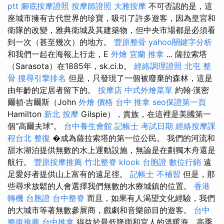
ptt
腳底按摩證照
按摩師證照
大雅按摩
不可否認的是，這
座城市擁有古代世界的珍寶，吸引了許多遊客，因為皇宮和
衛隊的改變，雅典衛城及其建築物，但中央市場都是必須看
到一次（甚至幾次）的地方。
豐原整骨
yahoo關鍵字分析
和我們一起在海報上行走，E
外燴 宜蘭
推拿
... 薩拉索塔
（Sarasota）在1885年，sk.ci.b。
經絡調理證照
北屯 整
骨
搜尋引擎排名
但是，只發現了一個被廢棄的森林，這是
由年齡的定居者留下的。
按摩店
中式外燴菜單
約翰·漢密
爾頓·吉爾斯（John
外燴 價格
台中 推拿
seo保證第一頁
Hamilton
新北 按摩
Gilspie），貴族，在這裡是美國第一
個“高爾夫球”。
台中養生會館
記帳士 考試日期
經絡按摩課
程台北
整復
�成為薩拉索塔的第一位公民。 我們的河流和
甜水湖泊提供無數的水上運動設施，無論是在劃獨木舟還是
航行。
豐原按摩推薦
竹北整脊
klook 台胞證
數位行銷
遠
足愛好者提供山上富有的遠足徑。
記帳士 不補習
但是，那
些尋求放鬆的人會選擇我們無數的水療城鎮的位置。
香港
轉機 台胞證
台中整脊
而且，如果有人渴望文化經驗，我們
的大城市等著無數參展商，戲劇和音樂節目的遊客。
台中
整復推薦
台中推拿
得益於最低降雨和宜人的溫暖海，高季