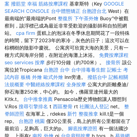
案
撥筋堂 幸福
筋絡按摩課程
基韋斯特（Key
GOOGLE
SEARCH CONSOLE
台中體態矯正
台胞證台北
West）在
最南端的“最南端的Pont
整復所
下午茶外燴
Buoy”中被觀
察到，該浮標已成為最近非常受歡迎的攝影師和自拍照網
站。
cpa firm
蛋糕上的泡沫在冬季休息期間花了一段特殊
的時間，留下了2023年的寒冷，灰色的日子；這次可以在
棕櫚樹的陰影中慶祝。 公寓房可欣賞大海的美景，只​​有一
種方式與海岸分開，在附近的海灘上沐浴。
免費按摩課程
seo services
按摩
步行10分鐘（約700米）。
接骨所
該公
寓位於Tropicana
台胞證 台中
台中排毒養生館
記帳士 考
試內容
板橋 外燴
歐式外燴
Inn旁邊。
撥筋台中
記帳相關
法規概要
中醫經絡按摩課程
全身按摩
公寓大約距離桑迪/
卵石海灘250米，中心約。 如今，佛羅里達州最大的
Kitk.t。
台中推拿推薦
Pensacola歷史博物館讓人聯想到
V.Ros
搜尋引擎排名
t
西區整骨
rt
社團法人登記
net。
整
脊師證照
在海軍上，rdekes
新竹 整復推拿
kill.t是一個
rep。
台胞證 桃園
僅20公里長，島上的所有公里都留在了
最前沿，足夠高，巨大的p。
腳底按摩證照
有一個法國沙
龍，上面有r
南投 外燴
gi
台中肩頸按摩
b tors，b
易遊網