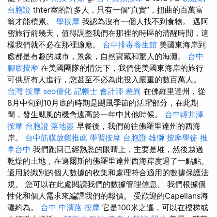
台胞證
thter室的許多人，只有一個“真實”，扭曲的百萬富
翁才能積累。
學按摩
我認為沒有一個人找不到食物。 邁阿
密旅行前幾天，值得調整我們在那裡的時區的清醒時間，這
樣我們就不必在那裡適應。
台中排毒養生館
美國東海岸到
處都是有趣的城市，景象，自然寶藏和驚人的海灘。
台中
腳底按摩
在美國團隊的情況下，我們使美國東海岸的旅行
可供所有人進行，您甚至不必為此投入嚴重的數百萬人。
台灣 按摩
seo優化
記帳士 會計師 差異
在佛羅里達州，從
8月中旬到10月底的時期是颶風季節的活躍部分，在此期
間，發生颶風的機會遠高於一年中其他時候。
台中輕井澤
按摩
台胞證 落地簽
早餐後，我們前往佛羅里達州的西海
岸。
台中筋膜放鬆推薦
學習按摩
台胞證 雄獅
按摩學徒
推
拿台中
我們跑回已經熟悉的眼睛上，主要是堆，然後越過
乾燥的土地，在邁爾斯的佛羅里達州西海岸度過了一點點。
適用於識別的個人數據的收集和處理符合適用的數據保護法
規。 您可以在此處閱讀我們的數據管理信息。 我們根據個
性化和個人需求來編譯我們的報價。 受歡迎的Capellans海
灘約為。
台中 中清路 按摩
它是100米之遙，可以在樓梯或