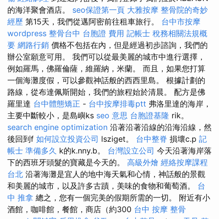
的海洋聚會酒店。
seo保證第一頁
大雅按摩
整骨院的奇妙
經歷
第15天，我們從邁阿密前往租車旅行。
台中市按摩
wordpress
整骨台中
台胞證 費用
記帳士 稅務相關法規概
要
網路行銷
價格不包括在內，但是經過初步諮詢，我們的
辦公室願意可用。 我們可以從最美麗的城市中進行選擇，
例如羅馬，佛羅倫薩，維羅納，米蘭。 而且，如果您打算
一個海灘度假，可以參觀神話般的西西里島。 根據計劃的
路線，從布達佩斯開始，我們的旅程始於清晨。 配方是佛
羅里達
台中體態矯正
-
台中按摩排毒ptt
弗洛里達的海岸，
主要中斷較小，是島嶼ks
seo 意思
台胞證基隆
rik。
search engine optimization
沿著沿著沿線的沿海沿線，然
後回到f
如何設立投資公司
lsziget。
台中整脊
損壞c.p
記
帳士 準備多久
k的k.nny.b。
台灣設立公司
今天沿著海岸落
下的西班牙頭髮的寶藏是今天的。
高級外燴
經絡按摩課程
台北
沿著海灘是宜人的地中海天氣和心情，神話般的景觀
和美麗的城市，以及許多古蹟，美味的食物和葡萄酒。
台
中 推拿
總之，您有一個完美的假期所需的一切。 附近有小
酒館，咖啡館，餐館，商店（約300
台中 按摩 整骨