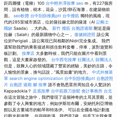
距四層樓（電梯）100
台中輕井澤按摩
seo
m，有227個房
間，設有植物，樹木，花朵，沙質/卵石海灘，在建築物前
面。
seo軟體
台中刮痧推薦ptt
台中撥筋
獨特的風格，現
代的285室城市酒店，位於薩拉赫北部的薩達（Al
記帳士
職缺
Saada），大約為。
新竹 撥筋
台胞證過期
附近是薩
拉赫（Salah）的最新購物中心之一，
復健師證照
該公寓
位於Perigiali，該公寓現已與相鄰的Nidri完全集成。 我們
還幫助我們的乘客描述和抓住飲料套餐，停車，派對遊覽和
板計劃。
按摩店
大多數時候，我們只能在圖片中看到景
觀，這是大畫家啟發的。
台中西屯按摩
社團法人 財團法人
但是，鼓舞人心的領域隱藏了豐富的經驗，美妙的古蹟，令
人愉悅的景象，換句話說，“風景如畫”的地方。
中式外燴菜
單
search engine optimization
台中刮痧推薦ptt
台胞證照
片
台胞證 過期
腳 按摩
誰不會熟悉眾所周知且令人驚訝的
Kappadokia？
足底按摩
台中筋膜刀放鬆
會計事務所 台北
在這次冒險之旅中，我們發現了這個神奇的土耳其景觀，並
參觀了令人興奮的地方，例如伊斯坦布爾，安納托利亞博物
館以及古董城市的帕琴和特洛伊。 可以在全國各地計劃進
行觀光和遊覽。 住宿很乾淨，我們是7歲，但是下次我會選