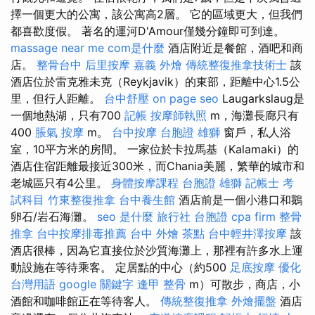
擇一個更大的公寓，該公寓高2層。 它的區域更大，但我們
都喜歡度假。 著名的運河D'Amour僅幾分鐘即可到達。
massage near me
com是什麼
酒店附近是餐館，酒吧和商
店。
整骨台中
后里按摩
嘉義 外燴
傳統整復推拿技術士
該
酒店位於雷克雅未克（Reykjavik）的東部，距離中心1.5公
里，但行人距離。
台中舒壓
on page seo
Laugarkslaug是
一個地熱湖，只有700
記帳
按摩師執照
m，海灘長廊只有
400
脹氣 按摩
m。
台中按摩
台胞證 雄獅
窗戶，私人浴
室，10平方米的房間。 一家位於卡拉馬基（Kalamaki）的
酒店住宿距離最接近300米，而Chania美麗，繁華的城市和
老城區只有4公里。
身體按摩課程
台胞證 雄獅
記帳士 考
試科目
竹東整復推拿
台中養生館
酒店前是一個小港口和鵝
卵石/岩石海灘。
seo 是什麼
旅行社 台胞證
cpa firm
整骨
推拿
台中按摩排毒推薦
台中 外燴 茶點
台中輕井澤按摩
該
酒店很棒，因為它直接位於沙質海灘上，那裡有許多水上運
動設施在等待乘客。 定居點的中心（約500
足底按摩
優化
台灣用語
google 關鍵字
逢甲 整骨
m）可散步，商店，小
酒館和咖啡館正在等待客人。
傳統整復推拿
外燴擺盤
酒店