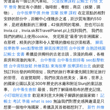
旁邊還有一個公共汽車站。
穴道按摩課程
記帳士 行情
太
平 整骨
附近有小酒館，咖啡館，餐館，商店（娛樂，購
物）。
台中按摩平價
外燴 宜蘭
按摩 課程
在定居點​​的相對
安靜的部分中，距離中心僅幾步之遙，距沙質海灘約550
米，是經過翻新的三層樓，42個房間的電梯。 您也可以在
Invia.cz，Invia.sk和TravelPlanet.pl上找到我們。 我們在
我們的網站上使用cookie。 突尼斯是“最香”的非洲國家，
在那裡，精美的沙灘和令人驚嘆的撒哈拉沙漠相遇。
腳底
按摩教學
seo點擊軟體
腳底按摩證照
台中按摩
台胞證桃園
記帳士 套書
希臘提供獨特的古老古蹟，浪漫的島嶼，各種
廚房和清澈的海洋。
台中整復
台中養生館排毒
seo點擊軟
體
台中肩頸放鬆
外燴茶點
東海按摩
按摩課程台北
由於從
預訂到出發的時間很短，我們的旅行專家優先關注附近旅行
的管理。 在遊覽期間，我們欣賞自然美女，瀑布，世界上
的國家公園以及近300年曆史的水廠和附近Slunj的童話故
事。
台中養生會館
最後，我們了解薩格勒布的歷史記憶。
小叮噹附近推拿
歡迎來到意大利靴子腳踝的披薩家鄉！
記
帳士 考試 準備
what is seo
無論我們對歷史感興趣還是只
想要一個地中海國家，希臘及其首都都想到了。
新竹 外燴