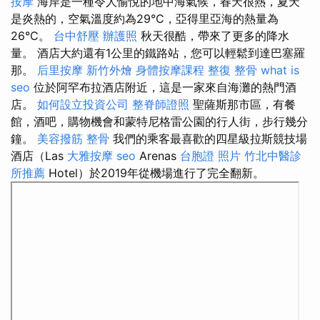
按摩
海岸是一種令人愉悅的地中海氣候，春天很熱，夏天
是炎熱的，空氣溫度約為29°C，亞得里亞海的熱量為
26°C。
台中舒壓
辦護照
秋天很酷，帶來了更多的降水
量。 酒店大約還有1公里的鐵路站，您可以輕鬆到達巴塞羅
那。
后里按摩
新竹外燴
身體按摩課程
整復 整骨
what is
seo
位於阿罕布拉酒店附近，這是一家來自海灘的熱門酒
店。
如何設立投資公司
整脊師證照
聖薩斯那市區，有餐
館，酒吧，購物機會和蒙特尼格雷公園的行人街，步行幾分
鐘。
美容撥筋
整骨
我們的乘客最喜歡的四星級拉斯競技場
酒店（Las
大雅按摩
seo
Arenas
台胞證 照片
竹北中醫診
所推薦
Hotel）於2019年從機場進行了完全翻新。