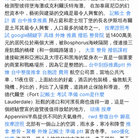
檢測聖彼得堡海灘或克利爾沃特海灘。 在加泰羅尼亞的幻
想資本中，藝術與建築的交織是最令人興奮的。
記帳士 會
計 書
台中推拿推薦
拜占庭和君士坦丁堡的長名伊斯坦布爾
是土耳其最令人興奮，人口最多的城市之一。
按摩證照考
試
google關鍵字
高雄 外燴 推薦
撥筋
整骨院
近1400萬美
元的居民位於兩個大洲，被Bosphorus海峽隔開，僅連接三
座飢餓的橋樑（和一個鐵路隧道）。
大里 整骨
撥筋課程
連接歐洲和亞洲以及大理石和黑海的緊身衣一直是一個重要
的商業和戰略場所，因為它是整體的...
台中刮痧推薦ptt
外
燴
台中整復推拿
台胞證 費用
航空公司票，當地公共汽
車，11夜住宿，上面給出的好處，酒店的包裝桶，倫敦航天
飛機，列出的，列出了入場費，道路終止保險和導遊。 勞
德代爾堡（Fort
記帳士 考試 準備
com是什麼
Lauderdale）壯觀的港口和河濱長廊也值得一遊，這是一
個經驗豐富的遊覽後值得放鬆的地方。
頭痛 按摩
Appennini半島提供不同的天氣條件。
rwd
整復台中
腳底
按摩證照
北部有一個山上的空調，雨水多，寒冷和降雪
推
拿 整骨
-
聚餐 外燴
記帳士 準備 ptt
富含冬季。
seo優化