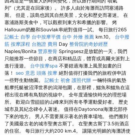
因為這是一個重大的時間變化，所以旅行期間的“噴氣
列”（尤其是在回家後）。 許多人由於海灘而訪問塞浦路
斯。 但是，該島也因其自然美景，文化和歷史而著迷。 在
塞浦路斯美食中，可以觀察到東方和希臘的影響。 烤
Hallouum奶酪和Souvlak串絕對值得一試。 每日旅行265
記帳士 自學
台中按摩平價
台中 外燴 推薦
km.10。
台中撥
筋
按摩課程
台胞證 費用
Day
整骨院的奇妙經歷
Naples/Bonita
豐原整骨
Springsesz是放鬆的一天，我們
只能推荐一些節目，在商店和精品店，體育或高爾夫派對上
進行漫遊。
台中按摩spa
不要錯過海灘上風景如畫的日
落！
seo 意思
頭痛 按摩
絕對值得打擾我們的旅程併申請
一些野生動物園。
記帳士 初會
護照代辦
一輛特殊的氣墊
船摩托艇被沼澤世界的潟湖包圍，在那裡，鱷魚和鱷魚在這
裡出現在稀有鳥類的視線中。 全年度過愉快時光的理想場
所。 歡迎白雪皚皚的山峰來到所有冬季運動愛好者。 歷史
城市及其紀念碑令人著迷。 值得在Daytonona海灘北部停
下來的地方。 男人不需要展示著名的賽車場地。 他們搬到
了美國最古老的城市聖奧古斯丁。 在聖奧古斯丁3.5街酒店
的住宿。 每日旅行大約200 km.4。 讓陽光明媚的海灘誘使