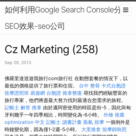
如何利用Google Search Console分析
SEO效果-seo公司
Cz Marketing (258)
Sep 29, 2013
佛羅里達巡遊我旅行com旅行社 在動態套餐的情況下，以
最低的價格提供了旅行票和住宿。
台中 整骨
卡式台胞證
按摩證照班
易遊網 台胞證
推拿整復
尋找我們經驗豐富的
旅行專家，他們將盡最大努力找到最適合您需求的旅程。
記帳士 解答
推拿
由於邁阿密使用的時區是街-5，因此與匈
牙利幾乎一年四季相比，時間變化為-6小時。
外燴 推薦
optimization 中文
記帳士 讀書計畫
脹氣 按摩
一個例外是
時鐘變化期，因為僅1-2週-5小時。
大里推拿
按摩師執照