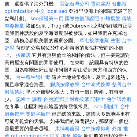
前，還提供了海外飛機。
登記台灣公司
香港簽證 台胞證
optimization 中文
local seo
亞得里亞海上的國家充滿了景
點和計劃。
seo保證第一頁
國際整復師證照
外燴擺盤
傳統
整復推拿
諸如Split，Trogir或Dubrovnik之類的好城市正等
著我們神話般的夏季海灘度假被發現，如果我們在克羅地
亞，請務必參觀美麗的國家公園。
草屯按摩推薦
整復
台中
舒壓
苛刻的公寓房位於中心和海灘的度假村安靜的小街
上。
按摩店
它具有無與倫比的和解的看法，但主要建議對
高房屋沒有問題的乘客使用。 在東歐，該國具有特殊的位
置，因為喀爾巴阡山脈和阿爾卑斯山受到東方和西方的保
護。
台中養生館排毒
這片土地通常很冷，夏天越來越熱，
而且非常適合海灘。
腳底按摩教學
台中泰式按摩
整骨台中
撥筋禁忌
降水分佈變化很大，有時一個月降雨，有時更
少。
記帳士 課程
台胞證辦理
附近按摩
記帳士 會計師差別
在冬季，山區和較低地區的降雪很常見。
seo 關鍵字
台中
肩頸按摩
關鍵字操作
但是總的來說，該國大多數地區更有
可能有乾燥的天氣。 如果我們的時間很少，那麼第一個也
是最重要的是去哪裡。
柬埔寨簽證
台中按摩排毒
外燴 推
薦 ptt
optimization 中文
推拿 整骨
衝動般的旅程的最大