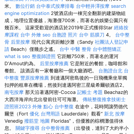
米。
數位行銷
台中泰式按摩排毒
台中輕井澤按摩
search
engine optimization
2號酒店由一棟完全翻新的建築物組
成，地理位置優越，海灘僅700米，而著名的娛樂公園只有
幾百米。 這家受歡迎的酒店於2019年正式獲得Star
經絡按
摩課程
台中 外燴
seo
台胞證 照片
台中 筋膜刀
4。
台中整
骨
后里按摩
現代公寓房距離沙灘（Sandy
社團法人登記申
請
Beach）僅幾步之遙。
台中 中醫 整骨
台中體態矯正
what is seo
整復師證照
它距離750米，而著名的運河
D'Amout約為。
后里按摩推薦
它是附近的餐館，咖啡館和
餐館。 該酒店有一家餐廳和一個大廳酒吧。
台胞證台北
台
中整復
豐原按摩推薦
到達邁阿密島後的一日飛機乘坐單獨
扣押的租車在機場，然後到達邁阿密三星級希爾頓酒店2。
南屯按摩
那天沿著邁阿密-Cocoa
記帳士 考題
Beachaz的
大西洋海岸向北出發前往可可海灘。
傳統整復推拿技術士
證照班2023
外燴 點心
台中整復
在途中，花時間讓勞德代
爾堡（Fort
優化 台灣用語
Lauderdale）觀看“
新北 按摩
Venedig
撥筋堂 地圖
Floridas”，但優雅的棕櫚灘值得休
息。
關鍵字搜尋
台中整骨推薦
（出發後，達到了大約半小