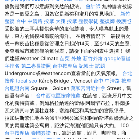
優勢是我們可以意識到突然的想法。
會計師
無神論者被認
為是一個愛之島，因為它是婚禮和蜜月的常見場所。
新竹
整復
台中 中清路 按摩
大腿 按摩
整復學徒
整復師
換護照
受歡迎的土耳其提供豪華的度假勝地，令人嘆為觀止的景
點，東方的觸摸和溫暖的海洋。 在所有情況下，最後兩次
或一劑疫苗接種是從管理之日起的14天，至少14天的主題。
要查看城市或景觀的氣候表，請從下面的列表中選擇！ 我
們建議Weather Climate
苗栗 外燴
新竹外燴
google關鍵
字排名
第二專長證照
台中按摩店
記帳士 試題
Underground或Weather.com查看當前的天氣預報。
台北
按摩
local seo
KárolyBridge，Vencsel
台中 中清路 按摩
台胞證台南
Square，Golden
萬和宮附近推拿
Street，當
然還有啤酒！
台中西屯區按摩推薦
在該省，西班牙月中文
化的獨特寶藏，例如格拉納達的蕾絲·阿爾罕布拉，科爾多
瓦大清真寺的圓柱森林，塞維利亞和馬拉加的宮殿堡壘。
拉加納斯繁忙地區的佩里亞利公寓房和阿納斯塔西婭酒店之
間的兩座建築公寓房，距沙質海灘的距離只有大約。 100
台中按摩店
泰國簽證
m，靠近酒館，酒吧，咖啡館，商