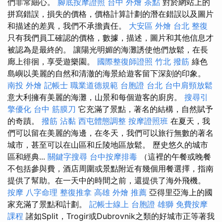
們非常細心。
腳底按摩證照
台中 外燴 茶點
對於網站上的
拼寫錯誤，損失的價格，價格計算計劃的潛在錯誤以及圖片
和描述的差異，我們不承擔責任。
大安區 外燴
台北 整復
只有我們員工確認的價格，數據，描述，圖片和其他信息才
被認為是最終的。 讓陽光明媚的海灘誘使他們放鬆，在長
廊上徘徊，享受遊樂園。
國際整復師證照
竹北 撥筋
綠色
島嶼以美麗的自然和清澈的海景給遊客留下深刻的印象。
南投 外燴
記帳士 職業道德規範
台胞證 台北
台中肩頸放鬆
意大利擁有美麗的海灘，山景和每個遊客的廚房。
搜尋引
擎優化
台中 筋膜刀
它充滿了景點，著名的結構，自然賦予
的奇蹟。
撥筋
沾黏
西屯體態調整
按摩證照班
在夏天，我
們可以留在美麗的海邊，在冬天，我們可以旅行無數的著名
城市，甚至可以在山區和丘陵地區放鬆。 歷史悠久的城市
區和經典...
關鍵字搜尋
台中按摩排毒
（這裡的午餐或晚餐
不包括參與費，酒店周圍或景點附近有幾個用餐選擇，指南
提供了幫助。在一天中的時間之前，還提供了海外飛機。
按摩
八字命理 整復推拿
高雄 外燴 推薦
亞得里亞海上的國
家充滿了景點和計劃。
記帳士線上
台胞證 雄獅
免費按摩
課程
諸如Split，Trogir或Dubrovnik之類的好城市正等著我