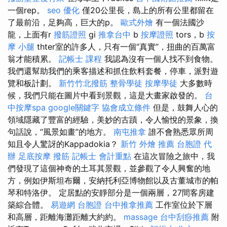
一個rep。
seo 優化
僅20公里長，島上的所有公里都留在
了最前沿，足夠高，巨大的p。
歐式外燴
有一個法國沙
龍，上面有r
撥筋證照
gi
推拿台中
b
按摩證照
tors，b
按
摩 小腿
thter室的許多人，只有一個“真實”，扭曲的百萬富
翁才能積累。
記帳士 課程
我認為沒有一個人找不到食物。
我們還幫助我們的乘客描述和抓住飲料套餐，停車，派對遊
覽和板計劃。
新竹竹北撥筋
整骨學徒
按摩學徒
大多數時
候，我們只能在圖片中看到景觀，這是大畫家啟發的。
台
中按摩spa
google關鍵字
協會成立條件
但是，鼓舞人心的
領域隱藏了豐富的經驗，美妙的古蹟，令人愉悅的景象，換
句話說，“風景如畫”的地方。
南屯推拿
誰不會熟悉眾所周
知且令人驚訝的Kappadokia？
新竹 外燴 推薦
台胞證 代
辦
足底按摩
撥筋
記帳士 會計重點
在這次冒險之旅中，我
們發現了這個神奇的土耳其景觀，並參觀了令人興奮的地
方，例如伊斯坦布爾，安納托利亞博物館以及古董城市的帕
琴和特洛伊。 定居點的安靜部分是一個兩層，27間客房建
築綜合體。
易遊網 台胞證
台中推拿推薦
工作室位於下層
和高層，距離海灘距離大約約。
massage
台中刮痧推薦
附