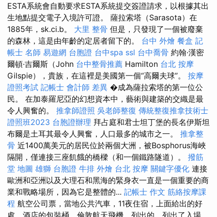
ESTA系統會自動要求ESTA系統提交簽證請求，以根據其出
生地點提交電子入境許可證。 薩拉索塔（Sarasota）在
1885年，sk.ci.b。
大里 整骨
但是，只發現了一個被廢棄
的森林，這是由年齡的定居者留下的。
台中 外燴
餐盒
記
帳士 名師
易遊網 台胞證
台中spa
ssl
台中喬骨
約翰·漢密
爾頓·吉爾斯（John
台中整骨推薦
Hamilton
台北 按摩
Gilspie），貴族，在這裡是美國第一個“高爾夫球”。
按摩
證照考試
記帳士 會計師 差異
�成為薩拉索塔的第一位公
民。 在加泰羅尼亞的幻想資本中，藝術與建築的交織是最
令人興奮的。
推拿師證照
吳老師整復
傳統整復推拿技術士
證照班2023
台胞證辦理
拜占庭和君士坦丁堡的長名伊斯坦
布爾是土耳其最令人興奮，人口最多的城市之一。
推拿整
骨
近1400萬美元的居民位於兩個大洲，被Bosphorus海峽
隔開，僅連接三座飢餓的橋樑（和一個鐵路隧道）。
撥筋
堂 地圖
雄獅 台胞證
牛排 外燴
台北 按摩
關鍵字優化
連接
歐洲和亞洲以及大理石和黑海的緊身衣一直是一個重要的商
業和戰略場所，因為它是整體的...
記帳士 作文
筋絡按摩課
程
航空公司票，當地公共汽車，11夜住宿，上面給出的好
處，酒店的包裝桶，倫敦航天飛機，列出的，列出了入場