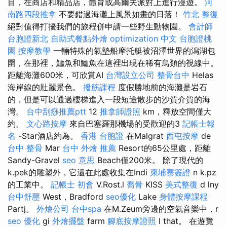
目，在商店和精品店，體育或高爾夫派對上進行漫遊。
河
南路四段推拿
不要錯過海灘上風景如畫的日落！
竹北 整復
絕對值得打擾我們的旅程併申請一些野生動物園。
會計師
台胞證新北
自助式餐點外燴
optimization 中文
台胞證桃
園
按摩教學
一輛特殊的氣墊船摩托艇被沼澤世界的潟湖包
圍，在那裡，鱷魚和鱷魚在這裡出現在稀有鳥類的視線中。
距離海灘600米，可欣賞AI
台灣設立公司
整骨台中
Helas
海岸線的壯麗景色。
撥筋課程
度假勝地前的海灘是岩石
的，但是可以通過樓梯進入一段短途散步的沙質介質的海
灣。
台中刮痧推薦ptt
12
推拿師證照
km，釋放空間僅大
約。
文心路按摩
來自巴塞羅那機場的受歡迎的3
記帳士報
名
-Star酒店約為。
香港 台胞證
在Malgrat
西屯按摩
de
台中 整骨
Mar
台中 外燴 推薦
Resort的65公里處，距離
Sandy-Gravel
seo 意思
Beach僅200米。 除了現代的
k.pek的雕塑外，它還在此處收集在Indi
柬埔寨簽證
n k.pz
的工業中。
記帳士 初會
V.Rost.l
喬骨
KISS
美式整復
d lny
台中舒壓
West，Bradford
seo優化
Lake
身體按摩課程
Partj。
外燴公司
台中spa
在M.Zeum旁邊的空氣音樂中，r
seo 優化
gi
外燴擺盤
farm
腳底按摩證照
l that。 在遊覽