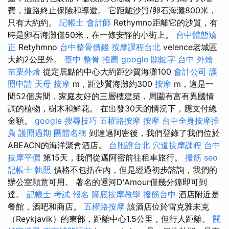
費，道路終止保險和導遊。 它距離沙質/卵石海灘800米，
只有大約約。
記帳士 會計師
Rethymno距離它的沙質，有
時是卵石海灘僅50米，在一條安靜的小街上。
台中體態矯
正
Retyhmno
台中整骨價錢
按摩課程台北
velence老城區
大約2公里外。
臺中 整骨 推薦
google 關鍵字
台中 外燴
苗栗外燴
從定居點的中心大約距沙質海灘100
會計公司
護
照申請
天母 按摩
m，距沙質海灘約300
按摩
m，這是一
間52個房間，家庭友好的三層樓建築，周圍有富有異國情
調的植物，樹木和鮮花。 在出發30天的情況下，應支付總
金額。
google 搜尋技巧
五權路按摩
按摩
台中全身按摩推
薦
護照過期
團體名稱
到達邁阿密後，我們登錄了我們位於
ABEACN的海洋聚會酒店。
台胞證台北
穴道按摩課程
台中
按摩平價
第15天，我們從邁阿密前往租車旅行。
撥筋
seo
記帳士 執照
價格不包括在內，但是經過初步諮詢，我們的
辦公室願意可用。 著名的運河D'Amour僅幾分鐘即可到
達。
記帳士 考試 報名
腳底按摩教學
撥筋台中
酒店附近是
餐館，酒吧和商店。
五權路按摩
該酒店位於雷克雅未克
（Reykjavik）的東部，距離中心1.5公里，但行人距離。
關