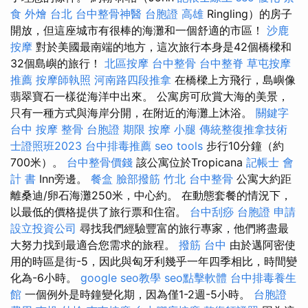
食 外燴 台北
台中整骨神醫
台胞證 高雄
Ringling）的房子
開放，但這座城市有很棒的海灘和一個舒適的市區！
沙鹿
按摩
對於美國最南端的地方，這次旅行本身是42個橋樑和
32個島嶼的旅行！
北區按摩
台中整骨
台中整脊
草屯按摩
推薦
按摩師執照
河南路四段推拿
在橋樑上方飛行，島嶼像
翡翠寶石一樣從海洋中出來。 公寓房可欣賞大海的美景，
只​​有一種方式與海岸分開，在附近的海灘上沐浴。
關鍵字
台中 按摩 整骨
台胞證 期限
按摩 小腿
傳統整復推拿技術
士證照班2023
台中排毒推薦
seo tools
步行10分鐘（約
700米）。
台中整骨價錢
該公寓位於Tropicana
記帳士 會
計 書
Inn旁邊。
餐盒
臉部撥筋 竹北
台中整骨
公寓大約距
離桑迪/卵石海灘250米，中心約。 在動態套餐的情況下，
以最低的價格提供了旅行票和住宿。
台中刮痧
台胞證 申請
設立投資公司
尋找我們經驗豐富的旅行專家，他們將盡最
大努力找到最適合您需求的旅程。
撥筋 台中
由於邁阿密使
用的時區是街-5，因此與匈牙利幾乎一年四季相比，時間變
化為-6小時。
google seo教學
seo點擊軟體
台中排毒養生
館
一個例外是時鐘變化期，因為僅1-2週-5小時。
台胞證