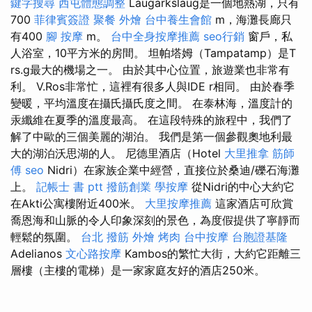
鍵字搜尋
西屯體態調整
Laugarkslaug是一個地熱湖，只有
700
菲律賓簽證
聚餐 外燴
台中養生會館
m，海灘長廊只
有400
腳 按摩
m。
台中全身按摩推薦
seo行銷
窗戶，私
人浴室，10平方米的房間。 坦帕塔姆（Tampatamp）是T
rs.g最大的機場之一。 由於其中心位置，旅遊業也非常有
利。 V.Ros非常忙，這裡有很多人與IDE r相同。 由於春季
變暖，平均溫度在攝氏攝氏度之間。 在泰林海，溫度計的
汞纖維在夏季的溫度最高。 在這段特殊的旅程中，我們了
解了中歐的三個美麗的湖泊。 我們是第一個參觀奧地利最
大的湖泊沃思湖的人。 尼德里酒店（Hotel
大里推拿
筋師
傅
seo
Nidri）在家族企業中經營，直接位於桑迪/礫石海灘
上。
記帳士 書 ptt
撥筋創業
學按摩
從Nidri的中心大約它
在Akti公寓樓附近400米。
大里按摩推薦
這家酒店可欣賞
喬恩海和山脈的令人印象深刻的景色，為度假提供了寧靜而
輕鬆的氛圍。
台北 撥筋
外燴 烤肉
台中按摩
台胞證基隆
Adelianos
文心路按摩
Kambos的繁忙大街，大約它距離三
層樓（主樓的電梯）是一家家庭友好的酒店250米。