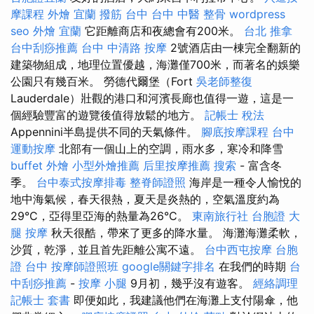
摩課程
外燴 宜蘭
撥筋 台中
台中 中醫 整骨
wordpress
seo
外燴 宜蘭
它距離商店和夜總會有200米。
台北 推拿
台中刮痧推薦
台中 中清路 按摩
2號酒店由一棟完全翻新的
建築物組成，地理位置優越，海灘僅700米，而著名的娛樂
公園只有幾百米。 勞德代爾堡（Fort
吳老師整復
Lauderdale）壯觀的港口和河濱長廊也值得一遊，這是一
個經驗豐富的遊覽後值得放鬆的地方。
記帳士 稅法
Appennini半島提供不同的天氣條件。
腳底按摩課程
台中
運動按摩
北部有一個山上的空調，雨水多，寒冷和降雪
buffet 外燴
小型外燴推薦
后里按摩推薦
搜索
- 富含冬
季。
台中泰式按摩排毒
整脊師證照
海岸是一種令人愉悅的
地中海氣候，春天很熱，夏天是炎熱的，空氣溫度約為
29°C，亞得里亞海的熱量為26°C。
東南旅行社 台胞證
大
腿 按摩
秋天很酷，帶來了更多的降水量。 海灘海灘柔軟，
沙質，乾淨，並且首先距離公寓不遠。
台中西屯按摩
台胞
證 台中
按摩師證照班
google關鍵字排名
在我們的時期
台
中刮痧推薦
-
按摩 小腿
9月初，幾乎沒有遊客。
經絡調理
記帳士 套書
即便如此，我建議他們在海灘上支付陽傘，他