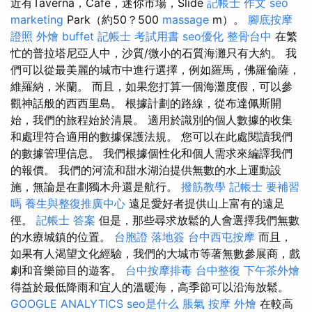
近有Taverna，Café，迷你市場，Slide
記帳士 作文
seo
marketing
Park（約50？500
massage
m）。
腳底按摩
證照
外燴 buffet
記帳士 考試用書
seo優化
整骨台中
在繁
忙的普拉塔尼亞人中，沙質/微小的石質海灘只有大約。 我
們可以從最美麗的城市中進行選擇，例如羅馬，佛羅倫薩，
維羅納，米蘭。 而且，如果您打算一個海灘度假，可以參
觀神話般的西西里島。 根據計劃的路線，從布達佩斯開
始，我們的旅程始於清晨。 適用於識別的個人數據的收集
和處理符合適用的數據保護法規。 您可以在此處閱讀我們
的數據管理信息。 我們根據個性化和個人需求來編譯我們
的報價。 我們的河流和甜水湖泊提供無數的水上運動設
施，無論是在劃獨木舟還是航行。
撥筋教學
記帳士 要補習
嗎
養生與整復推廣中心
遠足愛好者提供山上富有的遠足
徑。
記帳士 答案
但是，那些尋求放鬆的人會選擇我們無數
的水療城鎮的位置。
台胞證 落地簽
台中西屯按摩
而且，
如果有人渴望文化經驗，我們的大城市等著無數參展商，戲
劇和音樂節目的遊客。
台中按摩排毒
台中整復
下午茶外燴
得益於最低降雨和宜人的溫暖海，高季節可以沿海放鬆。
GOOGLE ANALYTICS
seo是什么
脹氣 按摩
外燴
在較高