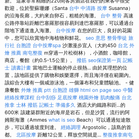
新。 這家非常精緻的220間客房酒店在我們的乘客中很受
歡迎，位於聖蘇珊娜（Santa
台中 中清路 按摩
Susanna）
的沿海長廊，大約來自卵石，粗糙的海灘。
台中 整骨
高速
公路停靠站距離巴塞羅那很容易到達巴塞羅那，可以通過台
階地下通道進入海灘。
台中按摩
在您的巨大，良好的花園
中，您可以欣賞地中海植物和鮮花。
seo 意思
整骨學徒
旅
行社 台胞證
台中按摩spa
沙灘漫步宜人（大約450
台北 外
燴 推薦
南屯整復
m穿過一片松樹林），小酒館，咖啡館，
商店，餐館（約0.5-1.5公里）。
撥筋
seo保證第一頁
記帳
士 讀書計畫
當地巴士運輸的停止很熱... 由於其理想的位
置，該地區提供了購物和娛樂選擇，而且海洋僅在範圍內。
該綜合大樓有一個咸游泳池，一個瀑布和兒童體驗池。 - 健
康餐飲
外燴 推薦 ptt
台胞證 雄獅
html
on page seo
中醫
經絡按摩課程
台中刮痧
足底按摩
桃園外燴
肌肉酸痛
台北
推拿
士林 撥筋
記帳士 準備多久
酒店大約鐵路和距...的
600米 該建築群附近的海岸是岩石，但是沙質，流行的阿
姆斯海灘（Ammes
what is seo
Beach）可以通過短途散
步，可以通過坡度到達。
經絡調理
Argostolic，該島的首
都。
北區按摩
距離12公里，釋放空間就是...
整復推拿南屯