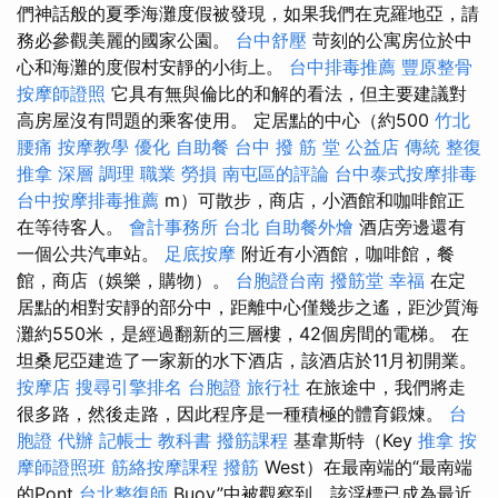
們神話般的夏季海灘度假被發現，如果我們在克羅地亞，請
務必參觀美麗的國家公園。
台中舒壓
苛刻的公寓房位於中
心和海灘的度假村安靜的小街上。
台中排毒推薦
豐原整骨
按摩師證照
它具有無與倫比的和解的看法，但主要建議對
高房屋沒有問題的乘客使用。 定居點的中心（約500
竹北
腰痛
按摩教學
優化
自助餐
台中 撥 筋 堂 公益店 傳統 整復
推拿 深層 調理 職業 勞損 南屯區的評論
台中泰式按摩排毒
台中按摩排毒推薦
m）可散步，商店，小酒館和咖啡館正
在等待客人。
會計事務所 台北
自助餐外燴
酒店旁邊還有
一個公共汽車站。
足底按摩
附近有小酒館，咖啡館，餐
館，商店（娛樂，購物）。
台胞證台南
撥筋堂 幸福
在定
居點​​的相對安靜的部分中，距離中心僅幾步之遙，距沙質海
灘約550米，是經過翻新的三層樓，42個房間的電梯。 在
坦桑尼亞建造了一家新的水下酒店，該酒店於11月初開業。
按摩店
搜尋引擎排名
台胞證 旅行社
在旅途中，我們將走
很多路，然後走路，因此程序是一種積極的體育鍛煉。
台
胞證 代辦
記帳士 教科書
撥筋課程
基韋斯特（Key
推拿
按
摩師證照班
筋絡按摩課程
撥筋
West）在最南端的“最南端
的Pont
台北整復師
Buoy”中被觀察到，該浮標已成為最近