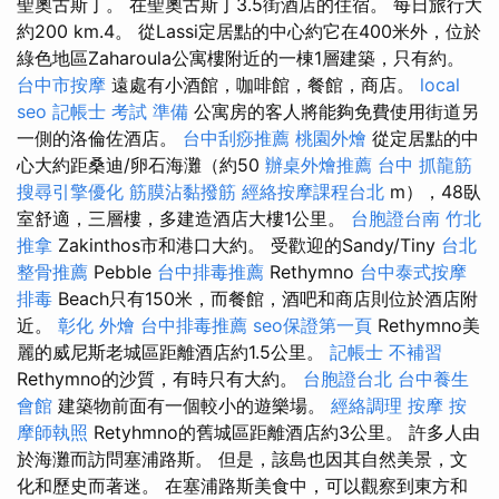
聖奧古斯丁。 在聖奧古斯丁3.5街酒店的住宿。 每日旅行大
約200 km.4。 從Lassi定居點的中心約它在400米外，位於
綠色地區Zaharoula公寓樓附近的一棟1層建築，只有約。
台中市按摩
遠處有小酒館，咖啡館，餐館，商店。
local
seo
記帳士 考試 準備
公寓房的客人將能夠免費使用街道另
一側的洛倫佐酒店。
台中刮痧推薦
桃園外燴
從定居點的中
心大約距桑迪/卵石海灘（約50
辦桌外燴推薦
台中 抓龍筋
搜尋引擎優化
筋膜沾黏撥筋
經絡按摩課程台北
m），48臥
室舒適，三層樓，多建造酒店大樓1公里。
台胞證台南
竹北
推拿
Zakinthos市和港口大約。 受歡迎的Sandy/Tiny
台北
整骨推薦
Pebble
台中排毒推薦
Rethymno
台中泰式按摩
排毒
Beach只有150米，而餐館，酒吧和商店則位於酒店附
近。
彰化 外燴
台中排毒推薦
seo保證第一頁
Rethymno美
麗的威尼斯老城區距離酒店約1.5公里。
記帳士 不補習
Rethymno的沙質，有時只有大約。
台胞證台北
台中養生
會館
建築物前面有一個較小的遊樂場。
經絡調理
按摩
按
摩師執照
Retyhmno的舊城區距離酒店約3公里。 許多人由
於海灘而訪問塞浦路斯。 但是，該島也因其自然美景，文
化和歷史而著迷。 在塞浦路斯美食中，可以觀察到東方和