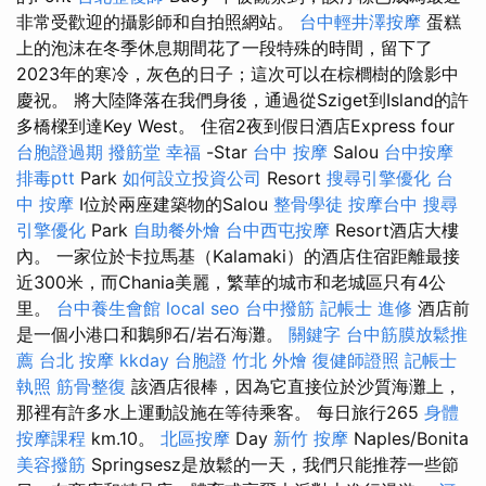
非常受歡迎的攝影師和自拍照網站。
台中輕井澤按摩
蛋糕
上的泡沫在冬季休息期間花了一段特殊的時間，留下了
2023年的寒冷，灰色的日子；這次可以在棕櫚樹的陰影中
慶祝。 將大陸降落在我們身後，通過從Sziget到Island的許
多橋樑到達Key West。 住宿2夜到假日酒店Express four
台胞證過期
撥筋堂 幸福
-Star
台中 按摩
Salou
台中按摩
排毒ptt
Park
如何設立投資公司
Resort
搜尋引擎優化
台
中 按摩
I位於兩座建築物的Salou
整骨學徒
按摩台中
搜尋
引擎優化
Park
自助餐外燴
台中西屯按摩
Resort酒店大樓
內。 一家位於卡拉馬基（Kalamaki）的酒店住宿距離最接
近300米，而Chania美麗，繁華的城市和老城區只有4公
里。
台中養生會館
local seo
台中撥筋
記帳士 進修
酒店前
是一個小港口和鵝卵石/岩石海灘。
關鍵字
台中筋膜放鬆推
薦
台北 按摩
kkday 台胞證
竹北 外燴
復健師證照
記帳士
執照
筋骨整復
該酒店很棒，因為它直接位於沙質海灘上，
那裡有許多水上運動設施在等待乘客。 每日旅行265
身體
按摩課程
km.10。
北區按摩
Day
新竹 按摩
Naples/Bonita
美容撥筋
Springsesz是放鬆的一天，我們只能推荐一些節