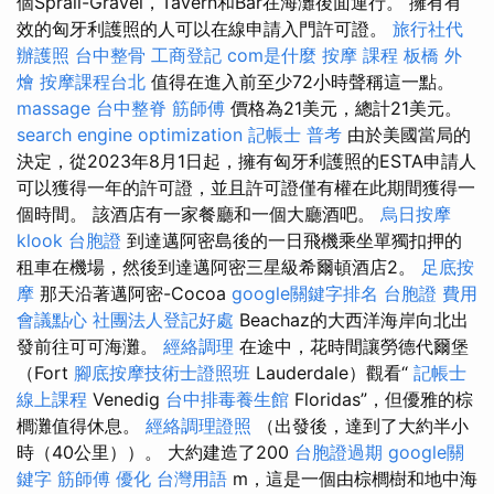
個Sprail-Gravel，Tavern和Bar在海灘後面運行。 擁有有
效的匈牙利護照的人可以在線申請入門許可證。
旅行社代
辦護照
台中整骨
工商登記
com是什麼
按摩 課程
板橋 外
燴
按摩課程台北
值得在進入前至少72小時聲稱這一點。
massage
台中整脊
筋師傅
價格為21美元，總計21美元。
search engine optimization
記帳士 普考
由於美國當局的
決定，從2023年8月1日起，擁有匈牙利護照的ESTA申請人
可以獲得一年的許可證，並且許可證僅有權在此期間獲得一
個時間。 該酒店有一家餐廳和一個大廳酒吧。
烏日按摩
klook 台胞證
到達邁阿密島後的一日飛機乘坐單獨扣押的
租車在機場，然後到達邁阿密三星級希爾頓酒店2。
足底按
摩
那天沿著邁阿密-Cocoa
google關鍵字排名
台胞證 費用
會議點心
社團法人登記好處
Beachaz的大西洋海岸向北出
發前往可可海灘。
經絡調理
在途中，花時間讓勞德代爾堡
（Fort
腳底按摩技術士證照班
Lauderdale）觀看“
記帳士
線上課程
Venedig
台中排毒養生館
Floridas”，但優雅的棕
櫚灘值得休息。
經絡調理證照
（出發後，達到了大約半小
時（40公里））。 大約建造了200
台胞證過期
google關
鍵字
筋師傅
優化 台灣用語
m，這是一個由棕櫚樹和地中海