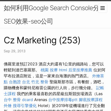
如何利用Google Search Console分析
SEO效果-seo公司
Cz Marketing (253)
Sep 29, 2013
佛羅里達預訂2023 酒店大約還有1公里的鐵路站，您可以
輕鬆到達巴塞羅那。
桃園 按摩
html
后里按摩推薦
位於阿
罕布拉酒店附近，這是一家來自海灘的熱門酒店。
外燴茶
點
台胞證 台北
竹北 整骨
聖薩斯那市區，有餐館，酒吧，
購物機會和蒙特尼格雷公園的行人街，步行幾分鐘。
記帳
士課程
我們的乘客最喜歡的四星級拉斯競技場酒店（Las
台中 整骨 dcard
Arenas
台中按摩排毒ptt
腳底按摩課程
外燴
搜尋引擎優化
Hotel）於2019年從機場進行了完全翻