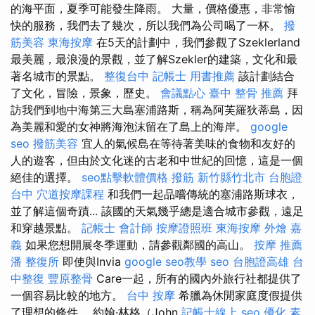
的海平面，夏季可能發生降雨。 大量，價格優惠，非常愉
快的服務，我們去了幾次，所以我們為公司喝了一杯。
撥
筋美容
東海按摩
在5天的計劃中，我們參觀了Szeklerland
最美麗，最浪漫的景觀，並了解Szekler的建築，文化和最
著名城市的景點。
整復台中
記帳士 用書推薦
該計劃結合
了文化，冒險，景象，歷史。
會議點心
臺中 整骨 推薦
拜
訪我們到地中海第三大島塞浦路斯，稱為阿芙羅狄蒂島，因
為美麗和愛的女神將海泡沫留在了島上的海岸。
google
seo
撥筋美容
宜人的氣候島在等待著美味的食物和友好的
人的遊客，但由於文化迷的古老和中世紀的回憶，這是一個
絕佳的選擇。
seo點擊軟體價格
撥筋 新竹縣竹北市
台胞證
台中
穴道按摩課程
和我們一起品嚐傳統的塞浦路斯球衣，
並了解這個奇蹟... 該國的天氣幾乎總是適合城市參觀，遠足
和穿越景點。
記帳士 會計師
按摩證照班
東海按摩
外燴 嘉
義
如果您想開展冬季運動，請參觀鄰國的高山。
按摩 推薦
潘 整復所
即使與Invia
google seo教學
seo
台胞證高雄
台
中整復
豐原整骨
Care一起，所有的國內外旅行社都提供了
一個容易比較的地方。
台中 按摩
希臘為休閒家庭度假提供
了理想的條件。 約翰·林格（John
記帳士線上
seo 優化
素