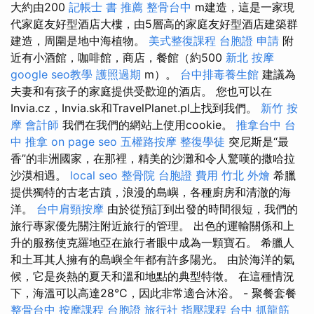
大約由200
記帳士 書 推薦
整骨台中
m建造，這是一家現
代家庭友好型酒店大樓，由5層高的家庭友好型酒店建築群
建造，周圍是地中海植物。
美式整復課程
台胞證 申請
附
近有小酒館，咖啡館，商店，餐館（約500
新北 按摩
google seo教學
護照過期
m）。
台中排毒養生館
建議為
夫妻和有孩子的家庭提供受歡迎的酒店。 您也可以在
Invia.cz，Invia.sk和TravelPlanet.pl上找到我們。
新竹 按
摩
會計師
我們在我們的網站上使用cookie。
推拿台中
台
中 推拿
on page seo
五權路按摩
整復學徒
突尼斯是“最
香”的非洲國家，在那裡，精美的沙灘和令人驚嘆的撒哈拉
沙漠相遇。
local seo
整骨院
台胞證 費用
竹北 外燴
希臘
提供獨特的古老古蹟，浪漫的島嶼，各種廚房和清澈的海
洋。
台中肩頸按摩
由於從預訂到出發的時間很短，我們的
旅行專家優先關注附近旅行的管理。 出色的運輸關係和上
升的服務使克羅地亞在旅行者眼中成為一顆寶石。 希臘人
和土耳其人擁有的島嶼全年都有許多陽光。 由於海洋的氣
候，它是炎熱的夏天和溫和地點的典型特徵。 在這種情況
下，海溫可以高達28°C，因此非常適合沐浴。 - 聚餐套餐
整骨台中
按摩課程
台胞證 旅行社
指壓課程
台中 抓龍筋