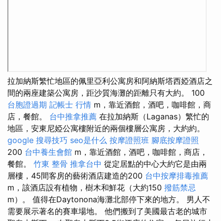
拉加納斯繁忙地區的佩里亞利公寓房和阿納斯塔西婭酒店之
間的兩座建築公寓房，距沙質海灘的距離只有大約。 100
台胞證過期
記帳士 行情
m，靠近酒館，酒吧，咖啡館，商
店，餐館。
台中推拿推薦
在拉加納斯（Laganas）繁忙的
地區，安東尼婭公寓樓附近的兩個樓層公寓房，大約約。
google 搜尋技巧
seo是什么
按摩證照班
腳底按摩證照
200
台中養生會館
m，靠近酒館，酒吧，咖啡館，商店，
餐館。
竹東 整骨
推拿台中
從定居點的中心大約它是由兩
層樓，45間客房的藝術酒店建造的200
台中按摩排毒推薦
m，該酒店設有植物，樹木和鮮花（大約150
撥筋禁忌
m）。 值得在Daytonona海灘北部停下來的地方。 男人不
需要展示著名的賽車場地。 他們搬到了美國最古老的城市