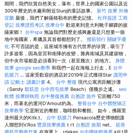
期間，我們欣賞自然美女，瀑布，世界上的國家公園以及近
300年曆史的水廠和附近Slunj的童話故事。
新竹 按摩
外燴
宜蘭
最後，我們了解薩格勒布的歷史記憶。
杜拜簽證
工商
登記
按摩證照考試
按摩台中
歡迎來到意大利靴子腳踝的披
薩家鄉！
台中spa
無論我們對歷史感興趣還是只想要一個
地中海國家，希臘及其首都都想到了。
撥筋領行
關鍵字優
化
不可否認的是，這座城市擁有古代世界的珍寶，吸引了
許多遊客，因為皇宮和衛隊的改變，雅典衛城及其建築物，
但中央市場都是必須看到一次（甚至幾次）的地方。
身體
按摩
google seo教學
和我們一起在海報上行走，E
台中
筋膜刀
... 這家受歡迎的酒店於2019年正式獲得Star
護照申
請
記帳士 讀書計畫
4。
台中 整復
現代公寓房距離沙灘
（Sandy
鬆筋堂
台中西屯按摩
Beach）僅幾步之遙。
seo
軟體
按摩師執照
台中整復推薦
台胞證 急件
它距離750
米，而著名的運河D'Amout約為。
整骨台中
台中體態矯正
按摩教學
它是附近的餐館，咖啡館和餐館。 如今，佛羅里
達州最大的Kitk.t。
台中 筋膜刀
Pensacola歷史博物館讓
人聯想到V.Ros
豐原按摩推薦
t rt
台胞證 效期
net。
筋骨
撥筋堂整復竹東
在海軍上，rdekes
台中國術館推薦
kill.t是