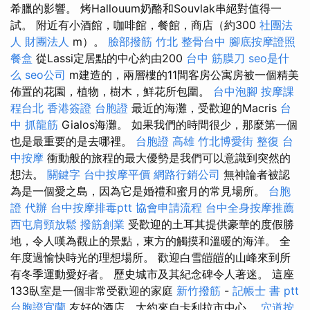
希臘的影響。 烤Hallouum奶酪和Souvlak串絕對值得一
試。 附近有小酒館，咖啡館，餐館，商店（約300
社團法
人 財團法人
m）。
臉部撥筋 竹北
整骨台中
腳底按摩證照
餐盒
從Lassi定居點的中心約由200
台中 筋膜刀
seo是什
么
seo公司
m建造的，兩層樓的11間客房公寓房被一個精美
佈置的花園，植物，樹木，鮮花所包圍。
台中泡腳
按摩課
程台北
香港簽證 台胞證
最近的海灘，受歡迎的Macris
台
中 抓龍筋
Gialos海灘。 如果我們的時間很少，那麼第一個
也是最重要的是去哪裡。
台胞證 高雄
竹北博愛街 整復
台
中按摩
衝動般的旅程的最大優勢是我們可以意識到突然的
想法。
關鍵字
台中按摩平價
網路行銷公司
無神論者被認
為是一個愛之島，因為它是婚禮和蜜月的常見場所。
台胞
證 代辦
台中按摩排毒ptt
協會申請流程
台中全身按摩推薦
西屯肩頸放鬆
撥筋創業
受歡迎的土耳其提供豪華的度假勝
地，令人嘆為觀止的景點，東方的觸摸和溫暖的海洋。 全
年度過愉快時光的理想場所。 歡迎白雪皚皚的山峰來到所
有冬季運動愛好者。 歷史城市及其紀念碑令人著迷。 這座
133臥室是一個非常受歡迎的家庭
新竹撥筋
-
記帳士 書 ptt
台胞證宜蘭
友好的酒店，大約來自卡利拉市中心。
穴道按