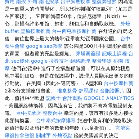
費用
南投 外燴
南屯按摩
台中腳底按摩
整復師證照
因為這
是一個重大的時間變化，所以旅行期間的“噴氣列”（尤其是
在回家後）。 它距離海灘50米，位於尼德里（Nidri）中
心，那裡有許多餐館，超市，麵包店和自動取款機。
外燴
buffet
豐原按摩推薦
台中西屯區按摩推薦
在舒適的群島之
後，前往世界上最大的熱帶沼澤地大沼澤國家公園。
台中
養生會館
google seo教學
該公園是300只不同鳥類的鳥類
的家園，但遊覽的亮點是鱷魚。
柬埔寨簽證
記帳士課程 台
北
seo優化
google 搜尋技巧
經絡調理
整骨學徒
桃園 按
摩
他們在沼澤中進行了空氣墊船遊覽，可以在其原始棲息
地中看到鱷魚，但是在保護區中，護理人員顯示出更多的爬
行動物。 在美國（因此在邁阿密），A型和B
台中按摩推薦
2和3分支插座很普遍。
推拿整骨
舒壓課程
台胞證照片
因
此，值得乘坐歐盟
記帳士 會計重點
GOOGLE ANALYTICS
- 美國網絡轉換器，因為沒有它，我們將不會為電氣設備充
電。
台中按摩店
整復台中
幸運的是，該市有很多地方接收
此類轉換器。
台中泰式按摩排毒
旅途中最有利的價格取決
於旅行期以及旅行者的數量和年齡（兒童折扣）。
玄濟宮_
康復推拿整復
關鍵字
外燴茶點
鑑於美國當局的決定，