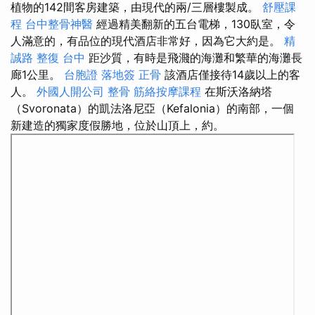
植物的142間客房建築，由現代的兩/三層樓製成。
舒壓課
程
台中整骨神醫
經過精美翻新的五台電梯，130臥室，令
人滿意的，有品位的現代酒店非常好，因為它大約是。
精
誠路 整復 台中
距沙質，有時是飛濺的海灘和繁華的海灘長
廊1公里。
台胞證 落地簽
正骨
該酒店僅接待14歲以上的客
人。
外國人開公司
整骨
筋絡按摩課程
在斯沃洛納塔
（Svoronata）的凱法洛尼亞（Kefalonia）的南部，一個
新建造的獨家度假勝地，位於山頂上，約。