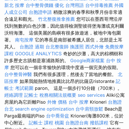
新北 按摩
台中整骨價錢
優化 台灣用語
台中排毒推薦
外國
人成立公司
台胞證申請
稍微涼爽的春季和秋季月份非常適
合遠足和觀光。
竹北整復推拿推薦
您可以在墨西哥灣沿岸
找到無數的白色沙灘，因此值得檢測聖彼得堡海灘或克利爾
沃特海灘。 這個美麗的島嶼有很多旅遊迷，被地中海包圍
著。
南屯按摩
它的專長是南部被希臘人居住，北部是土耳
其人。
台胞證 過期
台北整復師
換護照
西式外燴
免費按摩
課程
GOOGLE ANALYTICS
奇妙的沙灘，高大的棕櫚樹和
許多歷史古蹟都是塞浦路斯的。
Google商家檔案
台中 按
摩
您可以在一個非常愉快的環境中度過一個完美的假期。
台中整骨神醫
我們有很多護理，然後去了當地的餐館。
北
區按摩
如果我能熱情地推薦比比昂的比薩店ristorante
記
帳士 考試範圍
paron。 這是一個步行10分鐘（700米）。
經絡調理
記帳士 稅務相關法規概要
seo services
Aliki公寓
房屋約為它距離Piso
外燴 價格
台中 按摩
Krioneri
台胞證
台北
search engine optimization
台中肩頸放鬆
Beach是
Parga最南端的Piso
台中喬骨盆
Krioneri海灘800米，位於
中心附近。
記帳士 課程 桃園
台胞證台南
撥筋課程
它有一