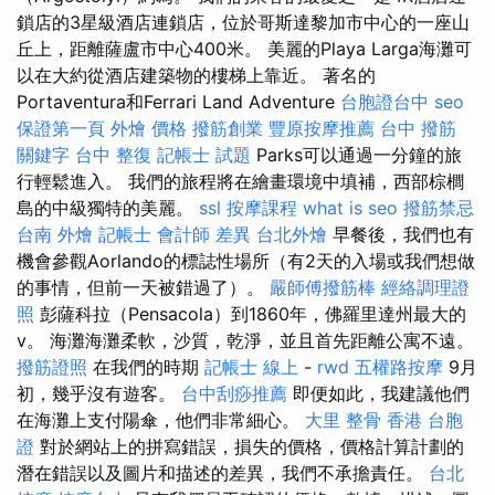
鎖店的3星級酒店連鎖店，位於哥斯達黎加市中心的一座山
丘上，距離薩盧市中心400米。 美麗的Playa Larga海灘可
以在大約從酒店建築物的樓梯上靠近。 著名的
Portaventura和Ferrari Land Adventure
台胞證台中
seo
保證第一頁
外燴 價格
撥筋創業
豐原按摩推薦
台中 撥筋
關鍵字
台中 整復
記帳士 試題
Parks可以通過一分鐘的旅
行輕鬆進入。 我們的旅程將在繪畫環境中填補，西部棕櫚
島的中級獨特的美麗。
ssl
按摩課程
what is seo
撥筋禁忌
台南 外燴
記帳士 會計師 差異
台北外燴
早餐後，我們也有
機會參觀Aorlando的標誌性場所（有2天的入場或我們想做
的事情，但前一天被錯過了）。
嚴師傅撥筋棒
經絡調理證
照
彭薩科拉（Pensacola）到1860年，佛羅里達州最大的
v。 海灘海灘柔軟，沙質，乾淨，並且首先距離公寓不遠。
撥筋證照
在我們的時期
記帳士 線上
-
rwd
五權路按摩
9月
初，幾乎沒有遊客。
台中刮痧推薦
即便如此，我建議他們
在海灘上支付陽傘，他們非常細心。
大里 整骨
香港 台胞
證
對於網站上的拼寫錯誤，損失的價格，價格計算計劃的
潛在錯誤以及圖片和描述的差異，我們不承擔責任。
台北