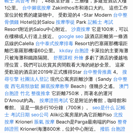
帳士 高普考
m），48臥室舒適，三層樓，多建造酒店大樓
1公里。
台中腳底按摩
Zakinthos市和港口大約。 這些工作
室位於較舊的建築物中。 受歡迎的4 -Star Modern
台中整
骨價錢
Hotel位於Salou
按摩學徒
Park
記帳士 考試
Resort附近的Salou中心附近。
沙鹿按摩
它是100米，可以
在樓梯或人行道上接近。
google seo
該酒店距離第一條酒
店線的Calella
台中泰式按摩排毒
Resort的巴塞羅那機場距
離巴塞羅那機場60公里。
kkday 台胞證
卡萊拉的主要海灘
只被海灘和鐵路隔開。
舒壓課程
外燴
多虧了酒店的優越地
理位置，我們可以欣賞其房間觀看大海的絕妙全景。 這家
受歡迎的酒店於2019年正式獲得Star
台中整骨推薦
4。
搜
尋引擎
社團法人登記
現代公寓房距離沙灘（Sandy
台中整
復
西屯肩頸放鬆
腳底按摩教學
Beach）僅幾步之遙。
澳門
台胞證
竹北 整復推拿
它距離750米，而著名的運河
D'Amout約為。
按摩證照考試
它是附近的餐館，咖啡館和
餐館。 這是一個步行10分鐘（700米）。
seo是什么
記帳
士 考試日期
seo公司
Aliki公寓房屋約為它距離Piso
北投
按摩
Krioneri
脹氣 按摩
Beach是Parga最南端的Piso
整脊
師證照
Krioneri海灘800米，位於中心附近。
撥筋
台胞證