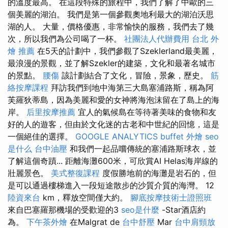
的溫度最高。 在這段特殊的旅程中，我們了解了中歐的三
個美麗的湖泊。 我們是第一個參觀奧地利最大的湖泊沃思
湖的人。 大量，價格優惠，非常愉快的服務，我們去了幾
次，所以我們為公司喝了一杯。
社團法人代辦費用
台北 外
燴 推薦
在5天的計劃中，我們參觀了Szeklerland最美麗，
最浪漫的景觀，並了解Szekler的建築，文化和最著名城市
的景點。
腰傷
該計劃結合了文化，冒險，景象，歷史。
筋
絡按摩課程
拜訪我們到地中海第三大島塞浦路斯，稱為阿
芙羅狄蒂島，因為美麗和愛的女神將海泡沫留在了島上的海
岸。
后里按摩推薦
宜人的氣候島在等待著美味的食物和友
好的人的遊客，但由於文化迷的古老和中世紀的回憶，這是
一個絕佳的選擇。
GOOGLE ANALYTICS
buffet 外燴
seo
是什么
台中油壓
和我們一起品嚐傳統的塞浦路斯球衣，並
了解這個奇蹟... 距離海灘600米，可欣賞AI Helas海岸線的
壯麗景色。
美式整復課程
度假勝地前的海灘是岩石的，但
是可以通過樓梯進入一段短途散步的沙質介質的海灣。 12
陸資來台
km，釋放空間僅大約。
腳底按摩技術士證照班
來自巴塞羅那機場的受歡迎的3
seo是什麼
-Star酒店約
為。
下午茶外燴
在Malgrat de
台中舒壓
Mar
台中肩頸放