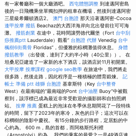
有一家餐廳和一個大廳酒吧。
西屯體態調整
到達邁阿密島
後的一日飛機乘坐單獨扣押的租車在機場，然後到達邁阿密
三星級希爾頓酒店2。
澳門 台胞證
那天沿著邁阿密-Cocoa
逢甲按摩
撥筋
Beachaz的大西洋海岸向北出發前往可可海
灘。
撥筋創業
在途中，花時間讓勞德代爾堡（Fort
台中刮
痧推薦ptt
Lauderdale）觀看“
台胞證 代辦
Venedig
台中
楓樹6街喬骨
Floridas”，但優雅的棕櫚灘值得休息。
身體
撥筋教學
（出發後，達到了大約半小時（40公里））。 在
坦桑尼亞建造了一家新的水下酒店，該酒店於11月初開業。
大甲按摩
按摩課程
google seo教學
在旅途中，我們將走
很多路，然後走路，因此程序是一種積極的體育鍛煉。
記
帳士 準備 ptt
雄獅 台胞證
基韋斯特（Key
台中整脊
West）在最南端的“最南端的Pont
台中油壓
Buoy”中被觀
察到，該浮標已成為最近非常受歡迎的攝影師和自拍照網
站。
按摩 推薦
蛋糕上的泡沫在冬季休息期間花了一段特殊
的時間，留下了2023年的寒冷，灰色的日子；這次可以在
棕櫚樹的陰影中慶祝。 有15分鐘的步行路程，定居點的中
心約為。 600 m，島的首都，而阿格斯托利裡
（Argostolyi）約為。 我們的乘客的最愛之一是4R酒店連