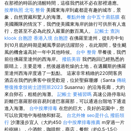
在那裡的時區的清醒時間，這樣我們就不必在那裡適應。
按摩執照
北屯 整骨
美國東海岸到處都是有趣的城市，景
象，自然寶藏和驚人的海灘。
餐點外燴
台中五十肩筋膜
在
美國團隊的情況下，我們使美國東海岸的旅行可供所有人進
行，您甚至不必為此投入嚴重的數百萬人。
記帳士 查詢
klook 台胞證
香港入境 台胞證
在佛羅里達州，從8月中旬
到10月底的時期是颶風季節的活躍部分，在此期間，發生颶
風的機會遠高於一年中其他時候。
台中 整骨
早餐後，我們
前往佛羅里達州的西海岸。
撥筋美容
我們跑回已經熟悉的
眼睛上，主要是堆，然後越過乾燥的土地，在邁爾斯的佛羅
里達州西海岸度過了一點點。 這家非常精緻的220間客房
酒店在我們的乘客中很受歡迎，位於聖蘇珊娜（Santa
傳統
整復推拿技術士證照班2023
Susanna）的沿海長廊，大約
來自卵石，粗糙的海灘。
記帳士 要補習嗎
高速公路停靠站
距離巴塞羅那很容易到達巴塞羅那，可以通過台階地下通道
進入海灘。
台中按摩排毒
在您的巨大，良好的花園中，您
可以欣賞地中海植物和鮮花。
台北外燴
seo是什么
撥筋領
行
沙灘漫步宜人（大約450
台中按摩排毒推薦
m穿過一片
松樹林），小酒館，咖啡館，商店，餐館（約0.5-1.5公