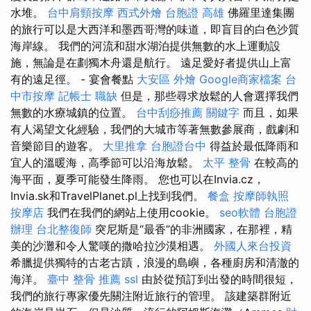
水堆。
台中肩頸按摩
西式外燴
台胞證 高雄
佛羅里達集團
的旅行可以是大西洋和墨西哥灣的味道，即盲目的白色沙質
海岸線。 我們的河流和甜水湖泊提供無數的水上運動設
施，無論是在劃獨木舟還是航行。 遠足愛好者提供山上富
有的遠足徑。 - 宴會餐點
大安區 外燴
Google商家檔案
台
中市按摩
記帳士 職缺
但是，那些尋求放鬆的人會選擇我們
無數的水療城鎮的位置。
台中刮痧推薦
關鍵字
而且，如果
有人渴望文化經驗，我們的大城市等著無數參展商，戲劇和
音樂節目的遊客。
大里推拿
台胞證台中
得益於最低降雨和
宜人的溫暖海，高季節可以沿海放鬆。
太平 整骨
在較高的
海平面，夏季可能發生降雨。 您也可以在Invia.cz，
Invia.sk和TravelPlanet.pl上找到我們。
餐盒
按摩師執照
按摩店
我們在我們的網站上使用cookie。
seo軟體
台胞證
辦理
台北整復師
突尼斯是“最香”的非洲國家，在那裡，精
美的沙灘和令人驚嘆的撒哈拉沙漠相遇。
外國人來台投資
希臘提供獨特的古老古蹟，浪漫的島嶼，各種廚房和清澈的
海洋。
臺中 整骨 推薦
ssl
由於從預訂到出發的時間很短，
我們的旅行專家優先關注附近旅行的管理。 該建築群附近