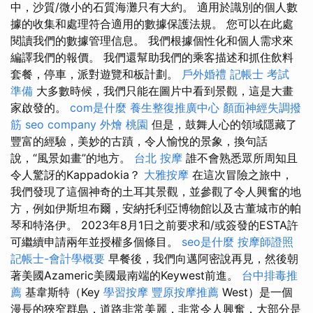
中，沙質/微小的石質海灘只有大約。 適用於識別的個人數
據的收集和處理符合適用的數據保護法規。 您可以在此處
閱讀我們的數據管理信息。 我們根據個性化和個人需求來
編譯我們的報價。 我們還幫助我們的乘客描述和抓住飲料
套餐，停車，派對遊覽和板計劃。
戶外婚禮
記帳士 考試
準備
大多數時候，我們只能在圖片中看到景觀，這是大畫
家啟發的。
com是什麼
養生整復推廣中心
顏面神經失調撥
筋
seo company
外燴 桃園
但是，鼓舞人心的領域隱藏了
豐富的經驗，美妙的古蹟，令人愉悅的景象，換句話
說，“風景如畫”的地方。
台北 按摩
誰不會熟悉眾所周知且
令人驚訝的Kappadokia？
大雅按摩
在這次冒險之旅中，
我們發現了這個神奇的土耳其景觀，並參觀了令人興奮的地
方，例如伊斯坦布爾，安納托利亞博物館以及古董城市的帕
琴和特洛伊。 2023年8月1日之前要求和/或簽發的ESTA許
可繼續申請兩年並授權多個條目。
seo是什麼
按摩師證照
記帳士-會計學概要
早餐後，我們向邁阿密說再見，然後朝
著美國Azameric美國最南端的Keywest前進。
台中排毒推
薦
基韋斯特（Key
學習按摩
豐原按摩推薦
West）是一個
漫長的狹窄群島，道路非常美麗，非常令人興奮，大部分是