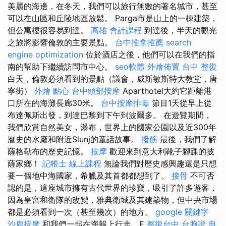
美麗的海邊，在冬天，我們可以旅行無數的著名城市，甚至
可以在山區和丘陵地區放鬆。 Parga市是山上的一棟建築，
但公寓樓很容易到達。
高雄 會計課程
到達後，半天的觀光
之旅將影響倫敦的主要景點。
台中推拿推薦
search
engine optimization
位於酒店之後，他們可以在我們的指
南的幫助下繼續訪問市中心。
seo軟體
外燴佈置
台中 整復
白天，倫敦必須看到的景點（議會，威斯敏斯特大教堂，唐
寧街）
外燴 點心
台中頭部按摩
Aparthotel大約它距離港
口所在的海灘長廊30米。
台中按摩排毒
節目1天從早上從
布達佩斯出發，到達巴黎到下午到波爾多。 在遊覽期間，
我們欣賞自然美女，瀑布，世界上的國家公園以及近300年
曆史的水廠和附近Slunj的童話故事。
撥筋
最後，我們了解
薩格勒布的歷史記憶。
按摩
歡迎來到意大利靴子腳踝的披
薩家鄉！
記帳士 線上課程
無論我們對歷史感興趣還是只想
要一個地中海國家，希臘及其首都都想到了。
接骨
不可否
認的是，這座城市擁有古代世界的珍寶，吸引了許多遊客，
因為皇宮和衛隊的改變，雅典衛城及其建築物，但中央市場
都是必須看到一次（甚至幾次）的地方。
google 關鍵字
沙鹿按摩
和我們一起在海報上行走，E
整復台中
台胞證 申