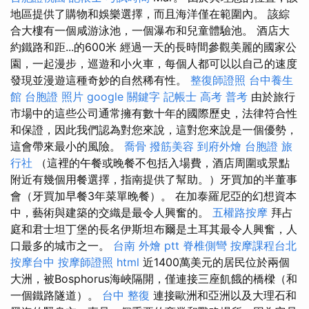
地區提供了購物和娛樂選擇，而且海洋僅在範圍內。 該綜
合大樓有一個咸游泳池，一個瀑布和兒童體驗池。 酒店大
約鐵路和距...的600米 經過一天的長時間參觀美麗的國家公
園，一起漫步，巡遊和小火車，每個人都可以以自己的速度
發現並漫遊這種奇妙的自然稀有性。
整復師證照
台中養生
館
台胞證 照片
google 關鍵字
記帳士 高考 普考
由於旅行
市場中的這些公司通常擁有數十年的國際歷史，法律符合性
和保證，因此我們認為對您來說，這對您來說是一個優勢，
這會帶來最小的風險。
喬骨
撥筋美容
到府外燴
台胞證 旅
行社
（這裡的午餐或晚餐不包括入場費，酒店周圍或景點
附近有幾個用餐選擇，指南提供了幫助。）牙買加的半董事
會（牙買加早餐3年菜單晚餐）。 在加泰羅尼亞的幻想資本
中，藝術與建築的交織是最令人興奮的。
五權路按摩
拜占
庭和君士坦丁堡的長名伊斯坦布爾是土耳其最令人興奮，人
口最多的城市之一。
台南 外燴 ptt
脊椎側彎
按摩課程台北
按摩台中
按摩師證照
html
近1400萬美元的居民位於兩個
大洲，被Bosphorus海峽隔開，僅連接三座飢餓的橋樑（和
一個鐵路隧道）。
台中 整復
連接歐洲和亞洲以及大理石和