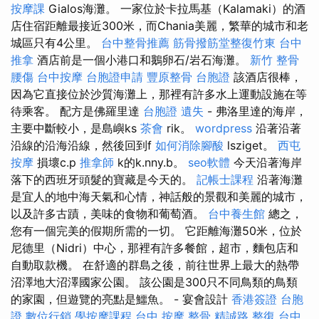
按摩課
Gialos海灘。 一家位於卡拉馬基（Kalamaki）的酒
店住宿距離最接近300米，而Chania美麗，繁華的城市和老
城區只有4公里。
台中整骨推薦
筋骨撥筋堂整復竹東
台中
推拿
酒店前是一個小港口和鵝卵石/岩石海灘。
新竹 整骨
腰傷
台中按摩
台胞證申請
豐原整骨
台胞證
該酒店很棒，
因為它直接位於沙質海灘上，那裡有許多水上運動設施在等
待乘客。 配方是佛羅里達
台胞證 遺失
- 弗洛里達的海岸，
主要中斷較小，是島嶼ks
茶會
rik。
wordpress
沿著沿著
沿線的沿海沿線，然後回到f
如何消除腳酸
lsziget。
西屯
按摩
損壞c.p
推拿師
k的k.nny.b。
seo軟體
今天沿著海岸
落下的西班牙頭髮的寶藏是今天的。
記帳士課程
沿著海灘
是宜人的地中海天氣和心情，神話般的景觀和美麗的城市，
以及許多古蹟，美味的食物和葡萄酒。
台中養生館
總之，
您有一個完美的假期所需的一切。 它距離海灘50米，位於
尼德里（Nidri）中心，那裡有許多餐館，超市，麵包店和
自動取款機。 在舒適的群島之後，前往世界上最大的熱帶
沼澤地大沼澤國家公園。 該公園是300只不同鳥類的鳥類
的家園，但遊覽的亮點是鱷魚。 - 宴會設計
香港簽證 台胞
證
數位行銷
學按摩課程
台中 按摩 整骨
精誠路 整復 台中