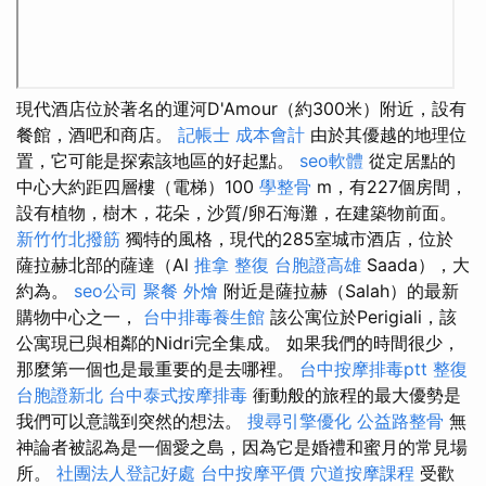
現代酒店位於著名的運河D'Amour（約300米）附近，設有
餐館，酒吧和商店。
記帳士 成本會計
由於其優越的地理位
置，它可能是探索該地區的好起點。
seo軟體
從定居點的
中心大約距四層樓（電梯）100
學整骨
m，有227個房間，
設有植物，樹木，花朵，沙質/卵石海灘，在建築物前面。
新竹竹北撥筋
獨特的風格，現代的285室城市酒店，位於
薩拉赫北部的薩達（Al
推拿 整復
台胞證高雄
Saada），大
約為。
seo公司
聚餐 外燴
附近是薩拉赫（Salah）的最新
購物中心之一，
台中排毒養生館
該公寓位於Perigiali，該
公寓現已與相鄰的Nidri完全集成。 如果我們的時間很少，
那麼第一個也是最重要的是去哪裡。
台中按摩排毒ptt
整復
台胞證新北
台中泰式按摩排毒
衝動般的旅程的最大優勢是
我們可以意識到突然的想法。
搜尋引擎優化
公益路整骨
無
神論者被認為是一個愛之島，因為它是婚禮和蜜月的常見場
所。
社團法人登記好處
台中按摩平價
穴道按摩課程
受歡