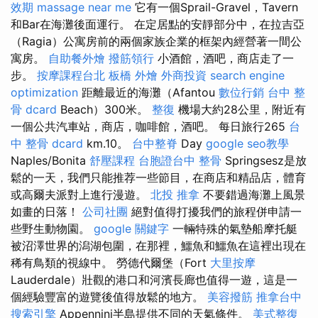
效期
massage near me
它有一個Sprail-Gravel，Tavern
和Bar在海灘後面運行。 在定居點​​的安靜部分中，在拉吉亞
（Ragia）公寓房前的兩個家族企業的框架內經營著一間公
寓房。
自助餐外燴
撥筋領行
小酒館，酒吧，商店走了一
步。
按摩課程台北
板橋 外燴
外商投資
search engine
optimization
距離最近的海灘（Afantou
數位行銷
台中 整
骨 dcard
Beach）300米。
整復
機場大約28公里，附近有
一個公共汽車站，商店，咖啡館，酒吧。 每日旅行265
台
中 整骨 dcard
km.10。
台中整脊
Day
google seo教學
Naples/Bonita
舒壓課程
台胞證台中
整骨
Springsesz是放
鬆的一天，我們只能推荐一些節目，在商店和精品店，體育
或高爾夫派對上進行漫遊。
北投 推拿
不要錯過海灘上風景
如畫的日落！
公司社團
絕對值得打擾我們的旅程併申請一
些野生動物園。
google 關鍵字
一輛特殊的氣墊船摩托艇
被沼澤世界的潟湖包圍，在那裡，鱷魚和鱷魚在這裡出現在
稀有鳥類的視線中。 勞德代爾堡（Fort
大里按摩
Lauderdale）壯觀的港口和河濱長廊也值得一遊，這是一
個經驗豐富的遊覽後值得放鬆的地方。
美容撥筋
推拿台中
搜索引擎
Appennini半島提供不同的天氣條件。
美式整復