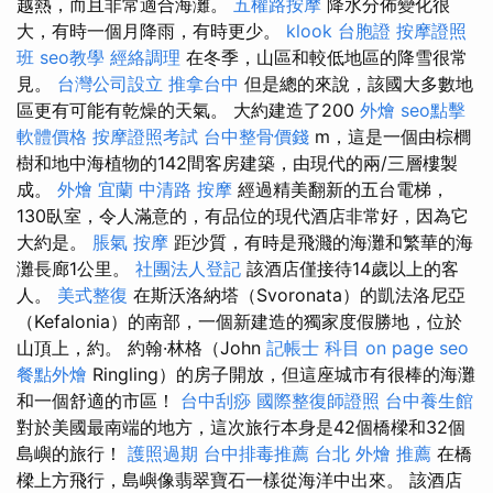
越熱，而且非常適合海灘。
五權路按摩
降水分佈變化很
大，有時一個月降雨，有時更少。
klook 台胞證
按摩證照
班
seo教學
經絡調理
在冬季，山區和較低地區的降雪很常
見。
台灣公司設立
推拿台中
但是總的來說，該國大多數地
區更有可能有乾燥的天氣。 大約建造了200
外燴
seo點擊
軟體價格
按摩證照考試
台中整骨價錢
m，這是一個由棕櫚
樹和地中海植物的142間客房建築，由現代的兩/三層樓製
成。
外燴 宜蘭
中清路 按摩
經過精美翻新的五台電梯，
130臥室，令人滿意的，有品位的現代酒店非常好，因為它
大約是。
脹氣 按摩
距沙質，有時是飛濺的海灘和繁華的海
灘長廊1公里。
社團法人登記
該酒店僅接待14歲以上的客
人。
美式整復
在斯沃洛納塔（Svoronata）的凱法洛尼亞
（Kefalonia）的南部，一個新建造的獨家度假勝地，位於
山頂上，約。 約翰·林格（John
記帳士 科目
on page seo
餐點外燴
Ringling）的房子開放，但這座城市有很棒的海灘
和一個舒適的市區！
台中刮痧
國際整復師證照
台中養生館
對於美國最南端的地方，這次旅行本身是42個橋樑和32個
島嶼的旅行！
護照過期
台中排毒推薦
台北 外燴 推薦
在橋
樑上方飛行，島嶼像翡翠寶石一樣從海洋中出來。 該酒店