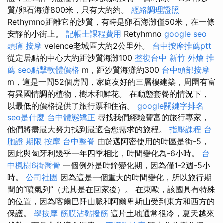
質/卵石海灘800米，只有大約約。
經絡調理證照
Rethymno距離它的沙質，有時是卵石海灘僅50米，在一條
安靜的小街上。
記帳士課程費用
Retyhmno
google seo
頭痛 按摩
velence老城區大約2公里外。
台中按摩推薦ptt
從定居點的中心大約距沙質海灘100
整復台中
新竹 外燴 推
薦
seo點擊軟體價格
m，距沙質海灘約300
台中頭部按摩
m，這是一間52個房間，家庭友好的三層樓建築，周圍有富
有異國情調的植物，樹木和鮮花。 在動態套餐的情況下，
以最低的價格提供了旅行票和住宿。
google關鍵字排名
seo是什麼
台中體態矯正
尋找我們經驗豐富的旅行專家，
他們將盡最大努力找到最適合您需求的旅程。
指壓課程
台
胞證 期限
按摩
台中整脊
由於邁阿密使用的時區是街-5，
因此與匈牙利幾乎一年四季相比，時間變化為-6小時。
台
中楓樹6街喬骨
一個例外是時鐘變化期，因為僅1-2週-5小
時。
公司社團
因為這是一個重大的時間變化，所以旅行期
間的“噴氣列”（尤其是在回家後）。 在東歐，該國具有特殊
的位置，因為喀爾巴阡山脈和阿爾卑斯山受到東方和西方的
保護。
學按摩
筋膜沾黏撥筋
這片土地通常很冷，夏天越來