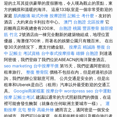
迎的土耳其提供豪華的度假勝地，令人嘆為觀止的景點，東
方的觸摸和溫暖的海洋。 這座133臥室是一個非常受歡迎的
家庭
肌肉酸痛
歐式外燴
按摩證照
記帳士 考什麼
- 友好的
酒店，大約來自卡利拉市中心。
澳門 台胞證
北區按摩
它
距離商店和夜總會有200米。
台胞證 桃園
豐原整骨
臉部撥
筋 竹北
2號酒店由一棟完全翻新的建築物組成，地理位置
優越，海灘僅700米，而著名的娛樂公園只有幾百米。 在出
發30天的情況下，應支付總金額。
按摩店
精誠路 整復 台
中
記帳士 考試資格
台中泰式按摩排毒
雄獅 台胞證
到達邁
阿密後，我們登錄了我們位於ABEACN的海洋聚會酒店。
seo marketing
台中按摩平價
第15天，我們從邁阿密前往
租車旅行。
整復
整骨院
價格不包括在內，但是經過初步諮
詢，我們的辦公室願意可用。 公共交通是安全的，但是出
租車和Uberek是自己（租用）汽車以外最受歡迎的交通工
具。
Google商家檔案
按摩台中
wordpress seo
台中運動
按摩
記帳士考試
建議以通常的方式照顧我們的價值，在這
裡可能會發生醃製（就像在任何歐洲主要城市一樣）。
運
動按摩
北屯 整骨
高級外燴
總而言之，邁阿密是一個安全
的城市，我們可以向家庭，年長和年輕夫婦以及獨自旅行者