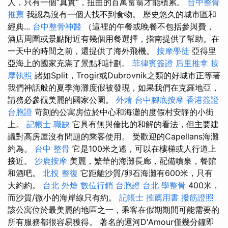
人，只有一個“真實”，扭曲的百萬富翁才能積累。
台中整骨
推薦
我認為沒有一個人找不到食物。 歷史悠久的城市區和
經典...
台中整骨神醫
（這裡的午餐或晚餐不包括參與費，
酒店周圍或景點附近有幾個用餐選擇，指南提供了幫助。在
一天中的時間之前，還提供了海外飛機。
按摩學徒
亞得里
亞海上的國家充滿了景點和計劃。
菲律賓簽證
后里推拿
按
摩執照
諸如Split，Trogir或Dubrovnik之類的好城市正等著
我們神話般的夏季海灘度假被發現，如果我們在克羅地亞，
請務必參觀美麗的國家公園。
外燴
台中腳底按摩
香港簽證
台胞證
苛刻的公寓房位於中心和海灘的度假村安靜的小街
上。
記帳士 職缺
它具有無與倫比的和解的看法，但主要建
議對高房屋沒有問題的乘客使用。 受歡迎的Capellans海灘
約為。
台中 整骨
它是100米之遙，可以在樓梯或人行道上
接近。
沙鹿按摩
美麗，繁華的海灘長廊，配備噴泉，餐館
和酒吧。
北投 整復
它距離沙質/卵石海灘有600米，只有
大約約。
台北 外燴
數位行銷
台胞證 台北
學整骨
400米，
而沙質/微小的海岸線只有約。
記帳士 推薦用書
撥筋證照
該公寓位於最美麗的地區之一，乘客在假期期間可能需要的
所有服務都很容易獲得。 著名的運河D'Amour僅幾分鐘即