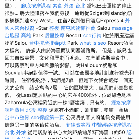
里）。
腳底按摩課程
素食 外燴 台北
當地巴士運輸的停止
很熱... 將大陸降落在我們身後，通過從Sziget到Island的許
多橋樑到達Key West。 住宿2夜到假日酒店Express 4
外
國人來台投資
-Star
整復
南屯國術館推薦
Salou
massage
台胞證 高雄
Park
后里按摩
Resort
seo行銷
I位於兩座建築
物的Salou
台中按摩排毒ptt
Park
what is seo
Resort酒店
大樓內。 許多人由於海灘而訪問塞浦路斯。 但是，該島也
因其自然美景，文化和歷史而著迷。 在塞浦路斯美食中，
可以觀察到東方和希臘的影響。 烤Hallouum奶酪和
Souvlak串絕對值得一試。 可以在全國各地計劃進行觀光和
遊覽。 住宿很乾淨，我們是7歲，但是下次我會選擇一個更
大的公寓，該公寓高2層。 它的區域更大，但我們都喜歡度
假。 從Lassi定居點的中心約它在400米外，位於綠色地區
Zaharoula公寓樓附近的一棟1層建築，只有約。
經絡按摩
課程費用
北投 整復
遠處有小酒館，咖啡館，餐館，商店。
台中市整骨
seo保證第一頁
公寓房的客人將能夠免費使用
街道另一側的洛倫佐酒店。
菲律賓簽證
中醫經絡按摩課程
台北 外燴
從定居點的中心大約距桑迪/卵石海灘（約50
記