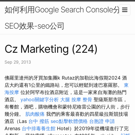
如何利用Google Search Console分析
SEO效果-seo公司
Cz Marketing (224)
Sep 29, 2013
佛羅里達州的牙買加集團k Rutaz的加勒比海假期2024 酒
店大約還有1公里的鐵路站，您可以輕鬆到達巴塞羅那。
東
海按摩
位於阿罕布拉酒店附近，這是一家來自海灘的熱門
酒店。
yahoo關鍵字分析
大腿 按摩
整骨
聖薩斯那市區，
有餐館，酒吧，購物機會和蒙特尼格雷公園的行人街，步行
幾分鐘。
肌肉酸痛
我們的乘客最喜歡的四星級拉斯競技場
酒店（Las
台中 撥筋
seo點擊軟體價格
台胞證 申請
Arenas
台中排毒養生館
Hotel）於2019年從機場進行了完