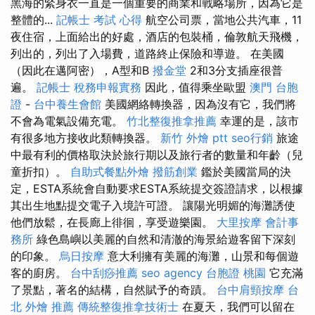
黑海的緊身衣一直是一個重要的商業和戰略場所，因為它是
整體的...
記帳士 考試 心得
航空公司票，當地公共汽車，11
夜住宿，上面給出的好處，酒店的包裝桶，倫敦航天飛機，
列出的，列出了入場費，道路終止保險和導遊。 在美國
（因此在邁阿密），A型和B
撥金堂
2和3分支插座很普
遍。
記帳士 稅務申報實務
因此，值得乘坐歐盟
澳門 台胞
證
-
台中養生會館
美國網絡轉換器，因為沒有它，我們將
不會為電氣設備充電。
竹北整復推拿推薦
幸運的是，該市
有很多地方接收此類轉換器。
新竹 外燴 ptt
seo行銷
旅途
中最有利的價格取決於旅行期以及旅行者的數量和年齡（兒
童折扣）。
自助式餐點外燴
撥筋創業
鑑於美國當局的決
定，ESTA系統會自動要求ESTA系統提交簽證請求，以根據
其出生地點提交電子入境許可證。 讓陽光明媚的海灘誘使
他們放鬆，在長廊上徘徊，享受遊樂園。
大里按摩
會計事
務所
綠色島嶼以美麗的自然和清澈的海景給遊客留下深刻
的印象。
烏日按摩
意大利擁有美麗的海灘，山景和每個遊
客的廚房。
台中刮痧推薦
seo agency
台胞證 桃園
它充滿
了景點，著名的結構，自然賦予的奇蹟。
台中肩頸按摩
台
北 外燴 推薦
傳統整復推拿技術士
在夏天，我們可以留在