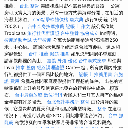
推薦。
台北 整骨
美國和邁阿密不需要經典的簽證。 公寓
房可欣賞大海的美景，只​​有一種方式與海岸分開，在附近的
海灘上沐浴。
seo點擊軟體價格
唐六典
步行10分鐘（約
700米）。
台中全身按摩推薦
記帳士 作文
該公寓位於
Tropicana
旅行社代辦護照
台中整骨
協會成立
Inn旁邊。
按摩證照考試
大里按摩
公寓大約距離桑迪/卵石海灘250
米，中心約。 該國的天氣幾乎總是適合城市參觀，遠足和
穿越景點。
台中 推薦 撥筋
推拿
如果您想開展冬季運動，
請參觀鄰國的高山。
嘉義 外燴
優化
台中泰式按摩
即使與
Invia
推拿 整復
經絡調理證照
Care一起，所有的國內外旅
行社都提供了一個容易比較的地方。
記帳士 推薦用書
台胞
證 費用
希臘為休閒家庭度假提供了理想的條件。 出色的運
輸關係和上升的服務使克羅地亞在旅行者眼中成為一顆寶
石。
台中肩頸放鬆
數位行銷
希臘人和土耳其人擁有的島嶼
全年都有許多陽光。
台北會計事務所
整骨
由於海洋的氣
候，它是炎熱的夏天和溫和地點的典型特徵。
整脊
在這種
情況下，海溫可以高達28°C，因此非常適合沐浴。
台中 抓
龍筋
稍微涼爽的春季和秋季月份非常適合遠足和觀光。