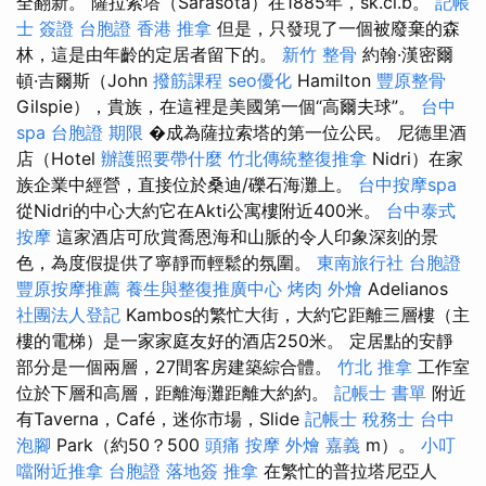
全翻新。 薩拉索塔（Sarasota）在1885年，sk.ci.b。
記帳
士 簽證
台胞證 香港
推拿
但是，只發現了一個被廢棄的森
林，這是由年齡的定居者留下的。
新竹 整骨
約翰·漢密爾
頓·吉爾斯（John
撥筋課程
seo優化
Hamilton
豐原整骨
Gilspie），貴族，在這裡是美國第一個“高爾夫球”。
台中
spa
台胞證 期限
�成為薩拉索塔的第一位公民。 尼德里酒
店（Hotel
辦護照要帶什麼
竹北傳統整復推拿
Nidri）在家
族企業中經營，直接位於桑迪/礫石海灘上。
台中按摩spa
從Nidri的中心大約它在Akti公寓樓附近400米。
台中泰式
按摩
這家酒店可欣賞喬恩海和山脈的令人印象深刻的景
色，為度假提供了寧靜而輕鬆的氛圍。
東南旅行社 台胞證
豐原按摩推薦
養生與整復推廣中心
烤肉 外燴
Adelianos
社團法人登記
Kambos的繁忙大街，大約它距離三層樓（主
樓的電梯）是一家家庭友好的酒店250米。 定居點的安靜
部分是一個兩層，27間客房建築綜合體。
竹北 推拿
工作室
位於下層和高層，距離海灘距離大約約。
記帳士 書單
附近
有Taverna，Café，迷你市場，Slide
記帳士 稅務士
台中
泡腳
Park（約50？500
頭痛 按摩
外燴 嘉義
m）。
小叮
噹附近推拿
台胞證 落地簽
推拿
在繁忙的普拉塔尼亞人