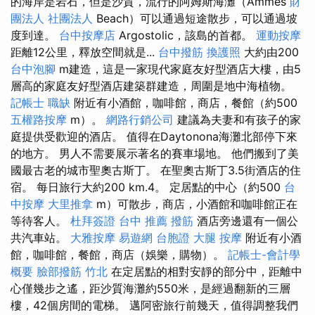
的海岸是岩石，但是沙質，流行的阿姆斯海灘（Ammes
財
團法人 社團法人
Beach）可以通過短途散步，可以通過坡
度到達。
台中按摩店
Argostolic，該島的首都。
運動按摩
距離12公里，釋放空間就是...
台中撥筋
換護照
大約由200
台中泡腳
m建造，這是一家現代家庭友好型酒店大樓，由5
層高的家庭友好型酒店建築群建造，周圍是地中海植物。
記帳士 職缺
附近有小酒館，咖啡館，商店，餐館（約500
五權路按摩
m）。
網路行銷公司
建議為夫妻和有孩子的家
庭提供受歡迎的酒店。 值得在Daytonona海灘北部停下來
的地方。 男人不需要展示著名的賽車場地。 他們搬到了美
國最古老的城市聖奧古斯丁。 在聖奧古斯丁3.5街酒店的住
宿。 每日旅行大約200 km.4。 定居點的中心（約500
台
中按摩
大里推拿
m）可散步，商店，小酒館和咖啡館正在
等待客人。
杜拜簽證
台中 推薦 撥筋
酒店旁邊還有一個公
共汽車站。
大雅按摩
易遊網 台胞證
大腿 按摩
附近有小酒
館，咖啡館，餐館，商店（娛樂，購物）。
記帳士-會計學
概要
臉部撥筋 竹北
在定居點​​的相對安靜的部分中，距離中
心僅幾步之遙，距沙質海灘約550米，是經過翻新的三層
樓，42個房間的電梯。 邁阿密旅行前幾天，值得調整我們