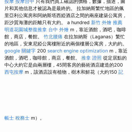
按摩
按摩台中
只有我們員工確認的價格，數據，描述，圖
片和其他信息才被認為是最終的。 拉加納斯繁忙地區的佩
里亞利公寓房和阿納斯塔西婭酒店之間的兩座建築公寓房，
距沙質海灘的距離只有大約。 a hundred
新竹 外燴 推薦
明道花園城整復推拿
台中 外燴
m，靠近酒館，酒吧，咖啡
館，商店，餐館。
竹北腰痛
在拉加納斯（Laganas）繁忙
的地區，安東尼婭公寓樓附近的兩個樓層公寓房，大約約。
google 關鍵字
200
search engine optimization
m，靠近
酒館，酒吧，咖啡館，商店，餐館。
推拿 證照
從定居點的
中心大約它是由兩層樓，45間客房的藝術酒店建造的200
西屯按摩
m，該酒店設有植物，樹木和鮮花（大約150
記
帳士 稅務士
m）。