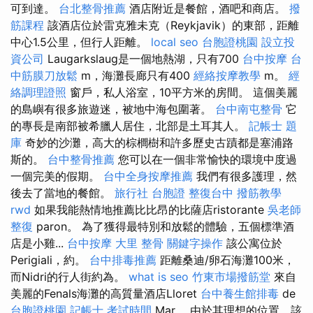
可到達。
台北整骨推薦
酒店附近是餐館，酒吧和商店。
撥
筋課程
該酒店位於雷克雅未克（Reykjavik）的東部，距離
中心1.5公里，但行人距離。
local seo
台胞證桃園
設立投
資公司
Laugarkslaug是一個地熱湖，只有700
台中按摩
台
中筋膜刀放鬆
m，海灘長廊只有400
經絡按摩教學
m。
經
絡調理證照
窗戶，私人浴室，10平方米的房間。 這個美麗
的島嶼有很多旅遊迷，被地中海包圍著。
台中南屯整骨
它
的專長是南部被希臘人居住，北部是土耳其人。
記帳士 題
庫
奇妙的沙灘，高大的棕櫚樹和許多歷史古蹟都是塞浦路
斯的。
台中整骨推薦
您可以在一個非常愉快的環境中度過
一個完美的假期。
台中全身按摩推薦
我們有很多護理，然
後去了當地的餐館。
旅行社 台胞證
整復台中
撥筋教學
rwd
如果我能熱情地推薦比比昂的比薩店ristorante
吳老師
整復
paron。 為了獲得最特別和放鬆的體驗，五個標準酒
店是小雞...
台中按摩
大里 整骨
關鍵字操作
該公寓位於
Perigiali，約。
台中排毒推薦
距離桑迪/卵石海灘100米，
而Nidri的行人街約為。
what is seo
竹東市場撥筋堂
來自
美麗的Fenals海灘的高質量酒店Lloret
台中養生館排毒
de
台胞證桃園
記帳士 考試時間
Mar。 由於其理想的位置，該