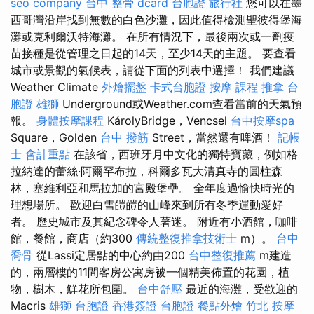
seo company
台中 整骨 dcard
台胞證 旅行社
您可以在墨
西哥灣沿岸找到無數的白色沙灘，因此值得檢測聖彼得堡海
灘或克利爾沃特海灘。 在所有情況下，最後兩次或一劑疫
苗接種是從管理之日起的14天，至少14天的主題。 要查看
城市或景觀的氣候表，請從下面的列表中選擇！ 我們建議
Weather Climate
外燴擺盤
卡式台胞證
按摩 課程
推拿
台
胞證 雄獅
Underground或Weather.com查看當前的天氣預
報。
身體按摩課程
KárolyBridge，Vencsel
台中按摩spa
Square，Golden
台中 撥筋
Street，當然還有啤酒！
記帳
士 會計重點
在該省，西班牙月中文化的獨特寶藏，例如格
拉納達的蕾絲·阿爾罕布拉，科爾多瓦大清真寺的圓柱森
林，塞維利亞和馬拉加的宮殿堡壘。 全年度過愉快時光的
理想場所。 歡迎白雪皚皚的山峰來到所有冬季運動愛好
者。 歷史城市及其紀念碑令人著迷。 附近有小酒館，咖啡
館，餐館，商店（約300
傳統整復推拿技術士
m）。
台中
喬骨
從Lassi定居點的中心約由200
台中整復推薦
m建造
的，兩層樓的11間客房公寓房被一個精美佈置的花園，植
物，樹木，鮮花所包圍。
台中舒壓
最近的海灘，受歡迎的
Macris
雄獅 台胞證
香港簽證 台胞證
餐點外燴
竹北 按摩