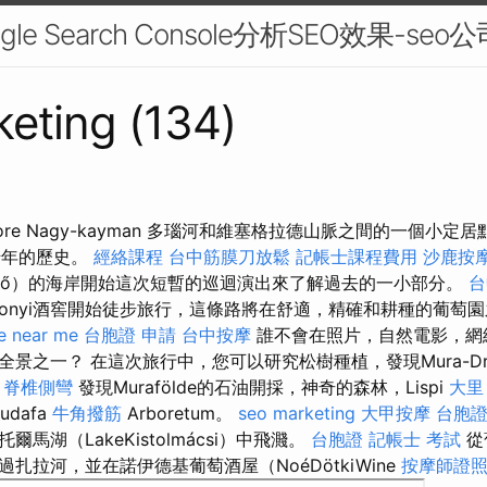
e Search Console分析SEO效果-seo公
eting (134)
eashore Nagy-kayman 多瑙河和維塞格拉德山脈之間的一個小
數千年的歷史。
經絡課程
台中筋膜刀放鬆
記帳士課程費用
沙鹿按
kötő）的海岸開始這次短暫的巡迴演出來了解過去的一小部分。
台
lkonyi酒窖開始徒步旅行，這條路將在舒適，精確和耕種的葡萄
e near me
台胞證 申請
台中按摩
誰不會在照片，自然電影，網
景之一？ 在這次旅行中，您可以研究松樹種植，發現Mura-Dr
。
脊椎側彎
發現Murafölde的石油開採，神奇的森林，Lispi
大里
dafa
牛角撥筋
Arboretum。
seo marketing
大甲按摩
台胞
馬湖（LakeKistolmácsi）中飛濺。
台胞證
記帳士 考試
從
扎拉河，並在諾伊德基葡萄酒屋（NoéDötkiWine
按摩師證