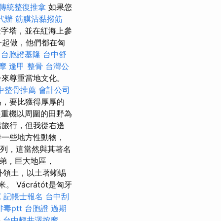
傳統整復推拿
如果您
代辦
筋膜沾黏撥筋
字塔，並在紅海上參
一起做，他們都在匈
台胞證基隆
台中舒
摩
逢甲 整骨
台灣公
子來尊重當地文化。
中整骨推薦
會計公司
，要比獲得厚厚的
重機以周圍的田野為
船旅行，但我從右邊
一些地方性動物，
”系列，這當然與其著名
兄弟，巨大地區，
外領土，以土著蜥蜴
Vácrátót是匈牙
薦
記帳士報名
台中刮
毒ptt
台胞證 過期
n
台中輕井澤按摩