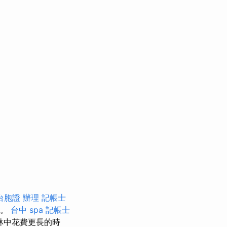
台胞證 辦理
記帳士
椅。
台中 spa
記帳士
林中花費更長的時