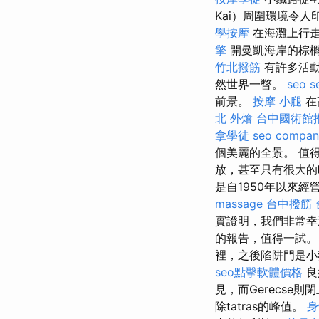
Kai）周圍環境令
學按摩
在海灘上行走
擎
開曼凱海岸的棕櫚
竹北撥筋
有許多活動
然世界一瞥。
seo s
前景。
按摩 小腿
在
北 外燴
台中國術館
拿學徒
seo compan
個美麗的全景。 值
放，甚至只有很大的
是自1950年以來經營的
massage
台中撥筋
實證明，我們非常幸
的報告，值得一試
裡，之後陷阱門是
seo點擊軟體價格
良
見，而Gerecse
除tatras的峰值。
身