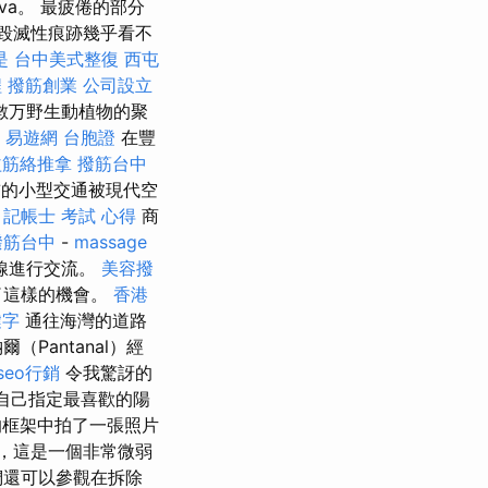
lva。 最疲倦的部分
的毀滅性痕跡幾乎看不
是
台中美式整復
西屯
程
撥筋創業
公司設立
季的數万野生動植物的聚
易遊網 台胞證
在豐
益筋絡推拿
撥筋台中
以前的小型交通被現代空
。
記帳士 考試 心得
商
撥筋台中
-
massage
線進行交流。
美容撥
了這樣的機會。
香港
鍵字
通往海灣的道路
Pantanal）經
seo行銷
令我驚訝的
為自己指定最喜歡的陽
的框架中拍了一張照片
，這是一個非常微弱
們還可以參觀在拆除