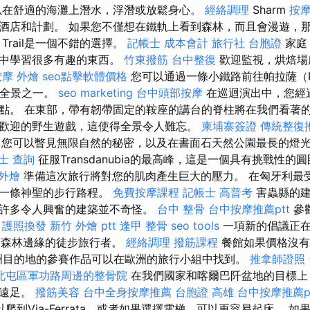
以在舒適的海灘上潛水，浮潛或放鬆身心。
經絡調理
Sharm
按
店和計劃。 如果您不僅想在鐵軌上看到森林，而且會漫遊，那麼Bar
Trail是一個不錯的選擇。
記帳士 成本會計
旅行社 台胞證
家
途中學習很多有趣的東西。
竹東撥筋
台中整復
歡迎監視，烘焙場
按摩
外燴
seo點擊軟體價格
您可以通過一條小鐵路前往帕拉薩（Pá
山區全景之一。
seo marketing
台中頭部按摩
在巡迴演出中，您經
點。 在東部，帶有韌帶固定的鞍座的講台的脊柱將在我們看著
歡迎的野生遊戲，這使得全景令人難忘。
柬埔寨簽證
傳統整復
您可以瞥見無限自然的秘密，以及在書面石天然公園最長的燈
士 查詢
征服Transdanubia的最高峰，這是一個具有挑戰性
 外燴
準備這次旅行將對您的肌肉產生巨大的壓力。 在匈牙利最
的一條神聖的步行路程。
免費按摩課程
記帳士 高普考
害蟲縣的建
許多令人興奮的建築並不奇怪。
台中 整骨
台中按摩推薦ptt
參
。
護照換發
新竹 外燴 ptt
逢甲 整骨
seo tools
一項新的倡議正
szló附近森林邊緣的徒步旅行者。
經絡調理
撥筋課程
餐館如果價格沒有
歐洲目的地的參賽作品可以在歐洲的旅行小組中找到。
推拿師證照
北屯區軍功路周邊的整骨院
在我們國家和喀爾巴阡盆地的目標上
和遠足。
撥筋美容
台中全身按摩推薦
台胞證 高雄
台中按摩推薦pt
爬到Via-Ferrata，或者如果選擇電梯，可以更容易起床。 