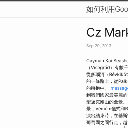
如何利用Googl
Cz Mark
Sep 29, 2013
Cayman Kai S
（Visegrád）有
從多瑙河（Révki
的一條路上，從Pa
的擁抱中。
massag
到我們國家最美麗的全
聖邁克爾山的全景
景，Vémém儀式和Bu
演出結束時，在基斯托爾
葡萄園之間行走，越過