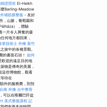
摩師證照班
El-Heikh
ling-Meadow
庭
外埔筋膜整復
- 友好
所，山脈，葡萄園和
lháza），體驗
過一片令人興奮的森
的任何地方都回來，
推拿技術士
外燴 新竹
光之旅中的各種景觀。
的圓圈的書面石頭！
如何
受歡迎的遠足目的地
築物是傳奇的美麗，
觀這些博物館，觀看
在等待在
額外的服務費，則預
台南 外燴
台中整骨
，可以在喀爾巴阡盆
t
美式整復課程
記
如果我們有更多的時間，