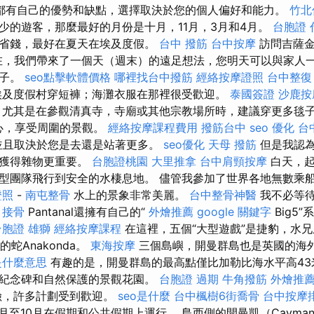
都有自己的優勢和缺點，選擇取決於您的個人偏好和能力。
竹北
少的遊客，那麼最好的月份是十月，11月，3月和4月。
台胞證 
省錢，最好在夏天在埃及度假。
台中 撥筋
台中按摩
訪問吉薩金
。 現在，我們帶來了一個天（週末）的遠足想法，您明天可以與家人
孩子。
seo點擊軟體價格
哪裡找台中撥筋
經絡按摩證照
台中整復
埃及度假村穿短褲；海灘衣服在那裡很受歡迎。
泰國簽證
沙鹿按
尤其是在參觀清真寺，寺廟或其他宗教場所時，建議穿更多毯
身心，享受周圍的景觀。
經絡按摩課程費用
撥筋台中
seo 優化
台
並且取決於您是去還是站著更多。
seo優化
天母 撥筋
但是我認為
要獲得雜物更重要。
台胞證桃園
大里推拿
台中肩頸按摩
白天，起
型團隊飛行到安全的水棲息地。 儘管我參加了世界各地無數乘
證照
-
南屯整骨
水上的景象非常美麗。
台中整骨神醫
我不必等待
。
接骨
Pantanal還擁有自己的“
外燴推薦
google 關鍵字
Big5
台胞證 雄獅
經絡按摩課程
在這裡，五個“大型遊戲”是捷豹，水
大的蛇Anakonda。
東海按摩
三個島嶼，開曼群島也是英國的海
是什麼意思
有趣的是，開曼群島的最高點僅比加勒比海水平高43米。 
紀念碑和自然保護的景觀花園。
台胞證 過期
牛角撥筋
外燴推
險，許多計劃受到歡迎。
seo是什麼
台中楓樹6街喬骨
台中按摩排
月至10月在假期和公共假期上運行。 島西側的開曼凱（Cayma