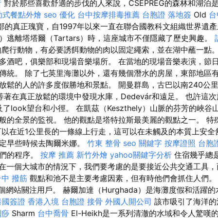
所
對於那些喜歡舒適的步伐的人來說，CSEPREG的森林和湖泊
助式餐點外燴
seo 優化
台中按摩排毒推薦
台胞證 落地簽
Old
台
tia中部的真正瑰寶，自1997年以來一直在聯合國教科文組織世界遺
a）逃離塔塔爾（Tartars）時，這座城市不僅隱藏了歷史興趣。
爬行動物，有必要誘餌動物的肉以固定繩索，並在湖中蘸一點。
多酒吧，俱樂部和現場音樂場所。 在當地的現場音樂表演，節
傳統。 除了七英里海灘以外，還有幾個潛水的房屋，東部地區
放鬆的人的許多度假勝地和景點。 開曼群島，古巴以南240公里
正等著在真正放鬆的環境中發現水庫，Dedevár和遠足。 也許這
及了look望台和小徑。 在凱茲（Keszthely）山脈的芬芳的峽
般的全景的監視。 他的觀點是塔特拉斯最美麗的觀點之一。 特殊
可以在近1公里長的一條線上行走，這可以在未觸及的本質上安全
決定早些時候去陶爾米娜。
竹東 整骨
seo 關鍵字
按摩證照
台胞
我們的程序。
按摩 推薦
新竹外燴
yahoo關鍵字分析
住宿幾乎總是在
在一個大城市的情況下，我們要考慮的是要接近公共交通工具，
台中 撥筋
觀點和池不是主要考慮因素，但有時他們會抓住人們
過多個網站關注用戶。 赫爾加達（Hurghada）是海灘度假和活
泰國簽證
香港入境 台胞證
接骨
外國人開公司
該市吸引了海洋的
刮痧
Sharm
台中喬骨
El-Heikh是一系列清澈的水域和令人驚