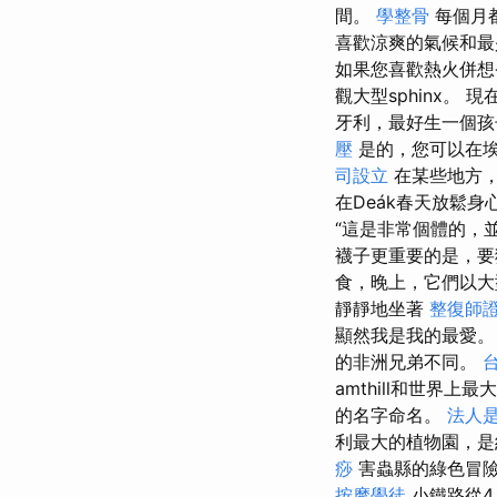
間。
學整骨
每個月
喜歡涼爽的氣候和最
如果您喜歡熱火併想
觀大型sphinx
牙利，最好生一個
壓
是的，您可以在
司設立
在某些地方，
在Deák春天放鬆
“這是非常個體的，
襪子更重要的是，
食，晚上，它們以大
靜靜地坐著
整復師
顯然我是我的最愛
的非洲兄弟不同。
amthill和世界上最
的名字命名。
法人
利最大的植物園，是
痧
害蟲縣的綠色冒
按摩學徒
小鐵路從4