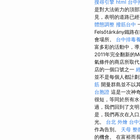
搜尋引擎
html
台中
是對大法術力的頂
見，表明的道路已經
體態調整
撥筋台中
Felsőtárká
會場所。
台中排毒
富多彩的活動中，
2011年完全翻新的M
氣條件的商店所取代
店的一個口號之一
並不是每個人都計
筋
開曼群島並不以其
台胞證
這是一次神
很短，等同於所有水平
過，我們回到了文
是，我們再次在入口
光。
台北 外燴
台中
作為告別。
天母 整
的機會。 在富裕而