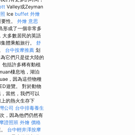
tt
Valley或Zeyman
證照
Ice
buffet 外燴
重要性。
外燴 意思
島形成了一個非常多
，大多數居民的英語
和集體乘船旅行。
舒
宿。
台中按摩推薦
划
因為它們只是從大陸的
，包括許多稀有動植
uan棲息地，湖泊
uae，因為這些物種
ED遊覽。 對於動物
活，當然，我們可以
灘上的熱火生存下
灣公司
台中排毒養生
一次，因為他們仍然有
摩證照班
外燴 價格
值。
台中輕井澤按摩