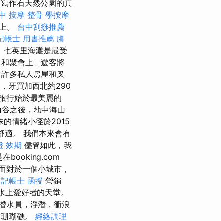
是寫作石天然公園的真
中 按摩 整骨
學按摩
產上。
台中刮痧推薦
記帳士 用書推薦
腳
 七英里海灘是最受
日和聚會上，遊客將
有許多私人房屋和叉
，牙買加西北約290
次旅行始於最美麗的
谷山谷之後，地中海山
的情緒小徑於2015
舒適。 我們本來會有
證 效期
儘管如此，我
booking.com
而對於一個小城市，
。
記帳士 函授
營銷
躍的水上愛好者的天堂。
潛水員，浮潛，衝浪
嘆的珊瑚礁。
經絡調理