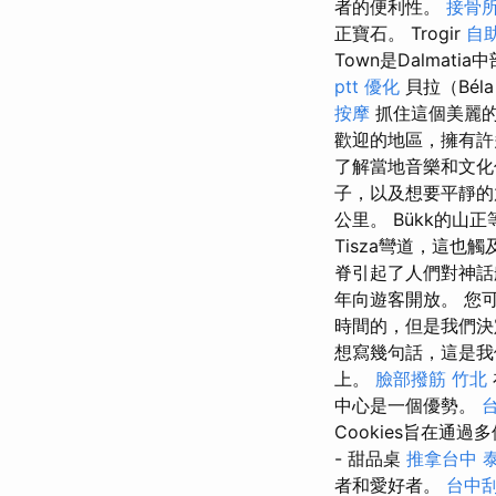
者的便利性。
接骨
正寶石。 Trogir
自
Town是Dalma
ptt
優化
貝拉（Bél
按摩
抓住這個美麗的
歡迎的地區，擁有許
了解當地音樂和文化
子，以及想要平靜的
公里。 Bükk的山
Tisza彎道，這也觸
脊引起了人們對神話
年向遊客開放。 您
時間的，但是我們
想寫幾句話，這是
上。
臉部撥筋 竹北
中心是一個優勢。
Cookies旨在通
- 甜品桌
推拿台中
者和愛好者。
台中