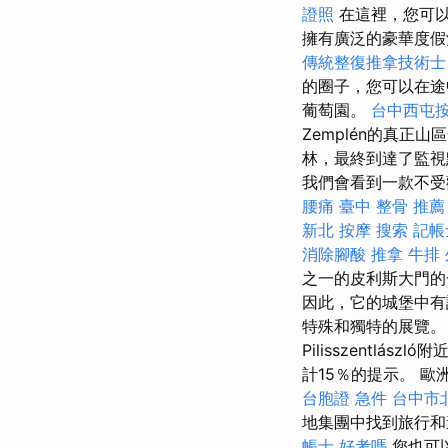
證照
在這裡，您可
擁有廣泛的豪華度假酒
傳統整復推拿技術士
的圈子，您可以在
葡萄園。
台中西屯
Zemplén的真正
林，最終到達了監視
我們會看到一款不受
腰痛
臺中 整骨 推薦
新北 按摩
搜索
記帳
消除腳酸
推拿
牛排
之一的皮利斯大門
因此，它的城堡中有
特殊和獨特的展覽
Pilisszentlá
計15％的提示。 
台胞證 急件
台中市
地集團中找到旅行
帳士 好考嗎
您也可以