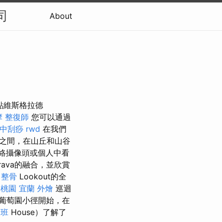
司
About
定居點維斯格拉德
摩
整復師
您可以通過
中刮痧
rwd
在我們
園之間，在山丘和山谷
絡攝像頭或個人中看
ava的融合，並欣賞
 整骨
Lookout的全
證桃園
宜蘭 外燴
巡迴
葡萄園小徑開始，在
照班
House）了解了