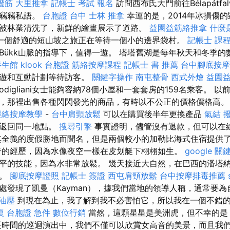
撥筋
大里推拿
記帳士 考試 報名
訪問西布氏大門前往Bélapátfa
部竊竊私語。
台胞證 台中
士林 推拿
幸運的是，2014年冰損傷
被林業清洗了，新鮮的繪畫展示了道路。
益園益筋絡推拿
什麼
一個舒適的短山坡之旅正在等待一個小的邊界袋村。
記帳士 課
ny鐵路在Bükk山脈的指導下，值得一遊。 塔塔舊湖是每年秋天和冬
養生館
klook 台胞證
筋絡按摩課程
記帳士 書 推薦
台中腳底按摩
導遊和互動計劃等待訪客。
關鍵字操作
南屯整骨
西式外燴
益園
odigliani女士能夠容納78個小屋和一套套房的159名乘客。 
，那裡出售各種閃閃發光的商品，有時以不公正的價格價格高
經絡按摩教學
-
台中肩頸放鬆
可以在購買後半年更換產品
氣結
劃返回同一地點。
搜尋引擎
事實證明，儘管沒有退款，但可以在
全義的度假勝地而聞名，但是兩個較小的加勒比海式住宿提供
奇的經歷，因為水像夜空一樣在皮划艇下栩栩如生。
google 關
的技能，因為水非常放鬆。 幾天接近大自然，在巴西的潘塔納爾（
明。
腳底按摩證照
記帳士 簽證
西屯肩頸放鬆
台中按摩排毒推薦
處發現了凱曼（Kayman），據我們當地的領導人稱，通常要
油壓
到現在為止，我了解到我不必害怕它，所以我在一個不錯
復
台胞證 急件
數位行銷
當然，這顆星星是美洲虎，但不幸的是
長時間的巡迴演出中，我們不僅可以欣賞女高音的美景，而且我