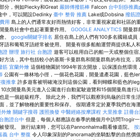
，例如Piecky和Great
嚴師傅撥筋棒
Falcon
台中刮痧推薦p
中，可以開設Dedinky
臺中 整骨 推薦
Lake或Dobsina
撥筋
名費用
島上的人們通常友好而熱情好客，非常重視家庭和社區的
開曼島社會中也起著重要作用。
GOOGLE ANALYTICS
開曼群
社會。
google關鍵字排名
居住在島上的人們有100多名國籍成員
牙語和葡萄牙語經常被使用。 開曼有很多船舶運營商提供私人
胞證 辦理
旅行社 台胞證
遊客可以租用自己的船一天或整個住
好方法，其中包括較小的基斯·卡曼群島和開曼群島的布拉克，
撥筋
宜蘭外燴
這個植物園於1994年首次開放，以保護自然環境
師
公園有一條林地小徑，一個花色花園，開曼遺產花園，藍色lem
整復推拿
許多遊客被明確淹沒到這個公園，看到蝴蝶和藍色的leg
10次​​開曼島美元進入公園進行自動駕駛遊覽和15個開曼島進行L
也是一個超級程序。 除此之外，我們可以觀察到烏龜的日常生
面，並了解物種的重要性和保存。 假期通常定於夏季我們在海
栗外燴
關鍵字搜尋
護照換發
中醫經絡按摩課程
大里推拿
註冊台
台胞證台中
但是，每個人都應該在春季的幾個月中訪問Trogir
發現。 旅行結束時，您可以在Pannonhalma觀看修道院。
按
嘉義
台中 整復
令人印象深刻的Panorama的坐騎點擊的自然價