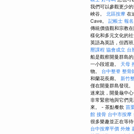
我們可以參觀更少的部分
峽谷。
北區按摩
在途
Cave。
記帳士 報
傳統價值觀和宗教在
樣化和多元文化的
英語為英語，但西班
壓課程
協會成立
台
船是觀察開曼群島的
一小段巡遊。
天母 
物。
台中整脊
整骨
和蘭花長廊。
新竹
僅在開曼群島發現。 
迷來說，開曼龜中心
非常緊密地與它們見
來。 - 茶點餐飲
苗
館
接骨
台中市按摩
很多樂趣並正在等待被
台中按摩平價
外燴 