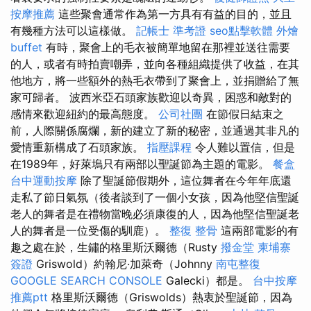
按摩推薦
這些聚會通常作為第一方具有有益的目的，並且
有幾種方法可以這樣做。
記帳士 準考證
seo點擊軟體
外燴
buffet
有時，聚會上的毛衣被簡單地留在那裡並送往需要
的人，或者有時拍賣嘲弄，並向各種組織提供了收益，在其
他地方，將一些額外的熱毛衣帶到了聚會上，並捐贈給了無
家可歸者。 波西米亞石頭家族歡迎以奇異，困惑和敵對的
感情來歡迎紐約的最高態度。
公司社團
在節假日結束之
前，人際關係腐爛，新的建立了新的秘密，並通過其非凡的
愛情重新構成了石頭家族。
指壓課程
令人難以置信，但是
在1989年，好萊塢只有兩部以聖誕節為主題的電影。
餐盒
台中運動按摩
除了聖誕節假期外，這位舞者在今年年底還
走私了節日氣氛（後者談到了一個小女孩，因為他堅信聖誕
老人的舞者是在禮物當晚必須康復的人，因為他堅信聖誕老
人的舞者是一位受傷的馴鹿）。
整復 整骨
這兩部電影的有
趣之處在於，生鏽的格里斯沃爾德（Rusty
撥金堂
柬埔寨
簽證
Griswold）約翰尼·加萊奇（Johnny
南屯整復
GOOGLE SEARCH CONSOLE
Galecki）都是。
台中按摩
推薦ptt
格里斯沃爾德（Griswolds）熱衷於聖誕節，因為