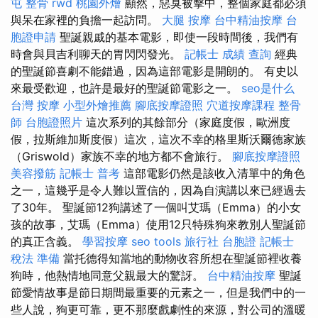
屯 整骨
rwd
桃園外燴
顯然，惡臭被擊中，整個家庭都必須
與呆在家裡的負擔一起訪問。
大腿 按摩
台中精油按摩
台
胞證申請
聖誕親戚的基本電影，即使一段時間後，我們有
時會與貝吉利聊天的胃閃閃發光。
記帳士 成績 查詢
經典
的聖誕節喜劇不能錯過，因為這部電影是開朗的。 有史以
來最受歡迎，也許是最好的聖誕節電影之一。
seo是什么
台灣 按摩
小型外燴推薦
腳底按摩證照
穴道按摩課程
整骨
師
台胞證照片
這次系列的其餘部分（家庭度假，歐洲度
假，拉斯維加斯度假）這次，這次不幸的格里斯沃爾德家族
（Griswold）家族不幸的地方都不會旅行。
腳底按摩證照
美容撥筋
記帳士 普考
這部電影仍然是該收入清單中的角色
之一，這幾乎是令人難以置信的，因為自演講以來已經過去
了30年。 聖誕節12狗講述了一個叫艾瑪（Emma）的小女
孩的故事，艾瑪（Emma）使用12只特殊狗來教別人聖誕節
的真正含義。
學習按摩
seo tools
旅行社 台胞證
記帳士
稅法 準備
當托德得知當地的動物收容所想在聖誕節裡收養
狗時，他熱情地同意父親最大的驚訝。
台中精油按摩
聖誕
節愛情故事是節日期間最重要的元素之一，但是我們中的一
些人說，狗更可靠，更不那麼戲劇性的來源，對公司的溫暖