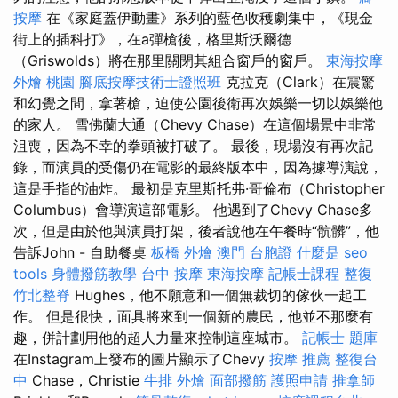
按摩
在《家庭蓋伊動畫》系列的藍色收穫劇集中，《現金
街上的插科打》，在a彈槍後，格里斯沃爾德
（Griswolds）將在那里關閉其組合窗戶的窗戶。
東海按摩
外燴 桃園
腳底按摩技術士證照班
克拉克（Clark）在震驚
和幻覺之間，拿著槍，迫使公園後衛再次娛樂一切以娛樂他
的家人。 雪佛蘭大通（Chevy Chase）在這個場景中非常
沮喪，因為不幸的拳頭被打破了。 最後，現場沒有再次記
錄，而演員的受傷仍在電影的最終版本中，因為據導演說，
這是手指的油炸。 最初是克里斯托弗·哥倫布（Christopher
Columbus）會導演這部電影。 他遇到了Chevy Chase多
次，但是由於他與演員打架，後者說他在午餐時“骯髒”，他
告訴John - 自助餐桌
板橋 外燴
澳門 台胞證
什麼是
seo
tools
身體撥筋教學
台中 按摩
東海按摩
記帳士課程
整復
竹北整脊
Hughes，他不願意和一個無裁切的傢伙一起工
作。 但是很快，面具將來到一個新的農民，他並不那麼有
趣，併計劃用他的超人力量來控制這座城市。
記帳士 題庫
在Instagram上發布的圖片顯示了Chevy
按摩 推薦
整復台
中
Chase，Christie
牛排 外燴
面部撥筋
護照申請
推拿師