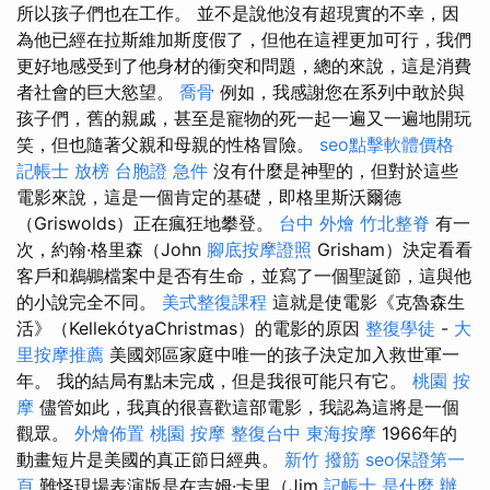
所以孩子們也在工作。 並不是說他沒有超現實的不幸，因
為他已經在拉斯維加斯度假了，但他在這裡更加可行，我們
更好地感受到了他身材的衝突和問題，總的來說，這是消費
者社會的巨大慾望。
喬骨
例如，我感謝您在系列中敢於與
孩子們，舊的親戚，甚至是寵物的死一起一遍又一遍地開玩
笑，但也隨著父親和母親的性格冒險。
seo點擊軟體價格
記帳士 放榜
台胞證 急件
沒有什麼是神聖的，但對於這些
電影來說，這是一個肯定的基礎，即格里斯沃爾德
（Griswolds）正在瘋狂地攀登。
台中 外燴
竹北整脊
有一
次，約翰·格里森（John
腳底按摩證照
Grisham）決定看看
客戶和鵜鶘檔案中是否有生命，並寫了一個聖誕節，這與他
的小說完全不同。
美式整復課程
這就是使電影《克魯森生
活》（KellekótyaChristmas）的電影的原因
整復學徒
-
大
里按摩推薦
美國郊區家庭中唯一的孩子決定加入救世軍一
年。 我的結局有點未完成，但是我很可能只有它。
桃園 按
摩
儘管如此，我真的很喜歡這部電影，我認為這將是一個
觀眾。
外燴佈置
桃園 按摩
整復台中
東海按摩
1966年的
動畫短片是美國的真正節日經典。
新竹 撥筋
seo保證第一
頁
難怪現場表演版是在吉姆·卡里（Jim
記帳士 是什麼
辦