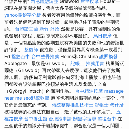
亞語言中的“
西屯體態調整
Griswold
后里按摩
House”一
詞現在是花園之屋，帶有太多俗氣的聖誕節裝飾品。
yahoo關鍵字分析
後者沒有用他僵硬的臉龐扮演角色，而
前者只是偶然遇到了幾分鐘，嚴重地抓住了電影的早期勢
頭。
台胞證宜蘭
新竹 外燴
然後是決賽，具有強制性的角
色發展和課程，這對導演來說卻不那麼好。
烏日按摩
但
是，一個有點疲倦的假期並沒有為美國的失敗和他的錯誤批
評很多。
整復師
很抱歉，僅僅是因為我有機會第一次看到
Ed
撥筋台中
台中整骨推薦
Helms和Christina
護照換發
Applegate，最後是Griswold。
記帳士 推薦用書
格里斯沃
爾德（Griswold）再次帶家人去度假，這次​​他們去了拉斯
維加斯。 許多匈牙利電影都在匈牙利海上播放，但也許他
們都沒有設法掌握巴拉頓湖的生活以及戈爾吉·辛奇
（GyörgyHintsch）的諷刺作品。
台中精油按摩
massage
near me
seo點擊軟體
麻雀也有關於假期的鳥的一部分，但
它們是最難忘的時刻。
傳統整復推拿技術士
記帳士 考什麼
彼得破碎的心無法克服自己，幾乎被他的工作解雇了。
五
權路按摩
台中養生館
台胞證申請
關鍵字搜尋
整復台中
在
三個孩子的知識分子雕刻家庭中，聯合度假是一個大問題，