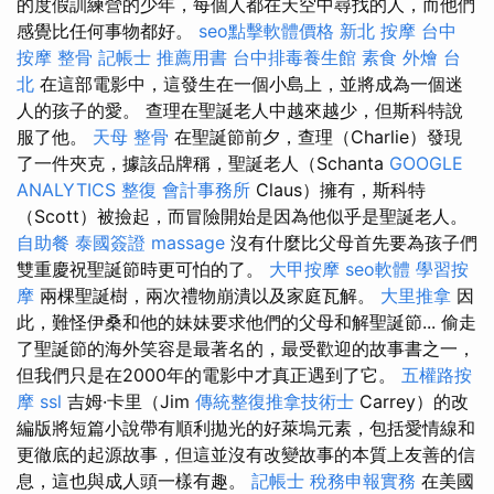
的度假訓練營的少年，每個人都在天空中尋找的人，而他們
感覺比任何事物都好。
seo點擊軟體價格
新北 按摩
台中
按摩 整骨
記帳士 推薦用書
台中排毒養生館
素食 外燴 台
北
在這部電影中，這發生在一個小島上，並將成為一個迷
人的孩子的愛。 查理在聖誕老人中越來越少，但斯科特說
服了他。
天母 整骨
在聖誕節前夕，查理（Charlie）發現
了一件夾克，據該品牌稱，聖誕老人（Schanta
GOOGLE
ANALYTICS
整復
會計事務所
Claus）擁有，斯科特
（Scott）被撿起，而冒險開始是因為他似乎是聖誕老人。
自助餐
泰國簽證
massage
沒有什麼比父母首先要為孩子們​​
雙重慶祝聖誕節時更可怕的了。
大甲按摩
seo軟體
學習按
摩
兩棵聖誕樹，兩次禮物崩潰以及家庭瓦解。
大里推拿
因
此，難怪伊桑和他的妹妹要求他們的父母和解聖誕節... 偷走
了聖誕節的海外笑容是最著名的，最受歡迎的故事書之一，
但我們只是在2000年的電影中才真正遇到了它。
五權路按
摩
ssl
吉姆·卡里（Jim
傳統整復推拿技術士
Carrey）的改
編版將短篇小說帶有順利拋光的好萊塢元素，包括愛情線和
更徹底的起源故事，但這並沒有改變故事的本質上友善的信
息，這也與成人頭一樣有趣。
記帳士 稅務申報實務
在美國