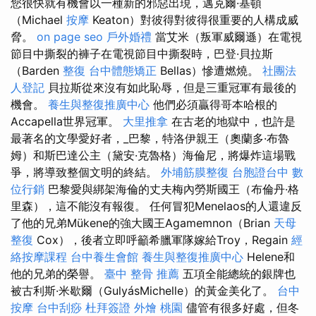
您很快就有機會以一種新的邪惡出現，邁克爾·基頓
（Michael
按摩
Keaton）對彼得對彼得很重要的人構成威
脅。
on page seo
戶外婚禮
當艾米（叛軍威爾遜）在電視
節目中撕裂的褲子在電視節目中撕裂時，巴登·貝拉斯
（Barden
整復
台中體態矯正
Bellas）慘遭燃燒。
社團法
人登記
貝拉斯從來沒有如此恥辱，但是三重冠軍有最後的
機會。
養生與整復推廣中心
他們必須贏得哥本哈根的
Accapella世界冠軍。
大里推拿
在古老的地獄中，也許是
最著名的文學愛好者，_巴黎，特洛伊親王（奧蘭多·布魯
姆）和斯巴達公主（黛安·克魯格）海倫尼，將爆炸這場戰
爭，將導致整個文明的終結。
外埔筋膜整復
台胞證台中
數
位行銷
巴黎愛與綁架海倫的丈夫梅內勞斯國王（布倫丹·格
里森），這不能沒有報復。 任何冒犯Menelaos的人還違反
了他的兄弟Mükene的強大國王Agamemnon（Brian
天母
整復
Cox），後者立即呼籲希臘軍隊嫁給Troy，Regain
經
絡按摩課程
台中養生會館
養生與整復推廣中心
Helene和
他的兄弟的榮譽。
臺中 整骨 推薦
五項全能總統的銀牌也
被古利斯·米歇爾（GulyásMichelle）的黃金美化了。
台中
按摩
台中刮痧
杜拜簽證
外燴 桃園
儘管有很多好處，但冬