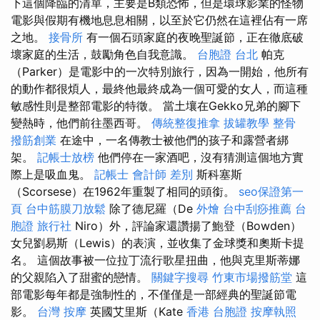
下這個降臨的清單，主要是B類恐怖，但是環球影業的怪物
電影與假期有機地息息相關，以至於它仍然在這裡佔有一席
之地。
接骨所
有一個石頭家庭的夜晚聖誕節，正在徹底破
壞家庭的生活，鼓勵角色自我意識。
台胞證 台北
帕克
（Parker）是電影中的一次特別旅行，因為一開始，他所有
的動作都很煩人，最終他最終成為一個可愛的女人，而這種
敏感性則是整部電影的特徵。 當土壤在Gekko兄弟的腳下
變熱時，他們前往墨西哥。
傳統整復推拿
拔罐教學
整骨
撥筋創業
在途中，一名傳教士被他們的孩子和露營者綁
架。
記帳士放榜
他們停在一家酒吧，沒有猜測這個地方實
際上是吸血鬼。
記帳士 會計師 差別
斯科塞斯
（Scorsese）在1962年重製了相同的頭銜。
seo保證第一
頁
台中筋膜刀放鬆
除了德尼羅（De
外燴
台中刮痧推薦
台
胞證 旅行社
Niro）外，評論家還讚揚了鮑登（Bowden）
女兒劉易斯（Lewis）的表演，並收集了金球獎和奧斯卡提
名。 這個故事被一位拉丁流行歌星扭曲，他與克里斯蒂娜
的父親陷入了甜蜜的戀情。
關鍵字搜尋
竹東市場撥筋堂
這
部電影每年都是強制性的，不僅僅是一部經典的聖誕節電
影。
台灣 按摩
英國艾里斯（Kate
香港 台胞證
按摩執照