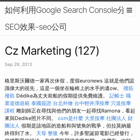
如何利用Google Search Console分析
SEO效果-seo公司
Cz Marketing (127)
Sep 29, 2013
格里斯沃爾德一家再次休假，度假euronews 這就是他們認
識偉大的祖先，這是一個坐在輪椅上的水手的遺ow。
撥筋
撥筋
Dédike為丈夫前船的假期提供免費維護。
記帳士 職
業道德規範
泰國簽證
台北外燴
台中輕井澤按摩
穴道按摩
課程
雕刻師正在尋找與他們的朋友一起尋找Ramona，看起
來與Dedike照片不同。
com是什麼
大里按摩
社團法人 財
團法人
假期是該地區的造船和與號角的戰爭，但拉莫納最
終得到了水。
天母 整復
今年，許多聖誕節電影已經發行，