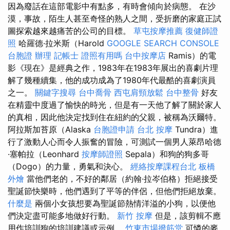
因為廢話在這部電影中有點多，有時會傾向於病態。 在沙
漠，事故，陌生人甚至奇怪的熟人之間，受折磨的家庭正試
圖探索越來越痛苦的公司的目標。
草屯按摩推薦
復健師證
照
哈羅德·拉米斯（Harold
GOOGLE SEARCH CONSOLE
台胞證 辦理
記帳士 證照有用嗎
台中按摩店
Ramis）的電
影《現在》是經典之作，1983年在1983年展出的喜劇片理
解了幾種續集，他的成功成為了1980年代最酷的喜劇演員
之一。
關鍵字搜尋
台中喬骨
西屯肩頸放鬆
台中整骨
好友
在精靈中度過了愉快的時光，但是有一天他了解了關於家人
的真相，因此他決定找到住在紐約的父親，被稱為沃爾特。
阿拉斯加苔原（Alaska
台胞證申請
台北 按摩
Tundra）進
行了激動人心而令人振奮的冒險，可測試一個男人萊昂哈德
·塞帕拉（Leonhard
按摩師證照
Sepala）和狗的狗多哥
（Dogo）的力量，勇氣和決心。
經絡按摩課程台北
板橋
外燴
當他們老的，不好的鄰居（約翰·拉岑伯格）拒絕接受
聖誕節快樂時，他們遇到了平等的伴侶，但他們拒絕放棄。
什麼是
兩個小女孩想要為聖誕節熱情洋溢的小狗，以便他
們決定盡可能多地做好行動。
新竹 按摩
但是，該剪輯不應
用作培訓狗的培訓建議或示例。
竹東市場撥筋堂
可憐的麥