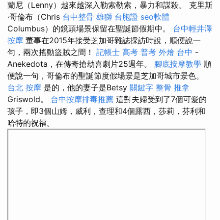
蘭尼（Lenny）越來越深入勒索勒索，暴力和謀殺。 克里斯
·哥倫布（Chris
台中整骨
雄獅 台胞證
seo軟體
Columbus）的鏡頭場景保留在聖誕節假期中。
台中輕井澤
按摩
董事在2015年接受芝加哥雜誌採訪時說，順便說一
句，兩次搖動盜賊之間！
記帳士 高考 普考
外燴 台中
-
Anekedota，在傳奇搶劫喜劇片25週年。
腳底按摩教學
順
便說一句，哥倫布的聖誕節度假場景是芝加哥城市景色。
台北 按摩
是的，他的妻子是Betsy
關鍵字
整骨 推拿
Griswold。
台中按摩排毒推薦
這對夫婦受到了7個可愛的
孩子，即3個山姆，威利，查理和4個露西，莎莉，芬利和
哈特的祝福。