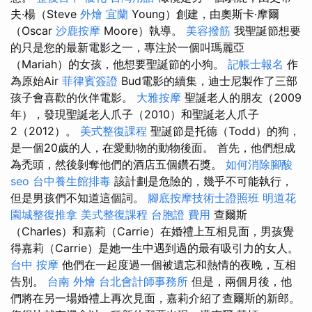
夫·楊（Steve
外燴 宜蘭
Young）創建，由奧斯卡·摩爾
（Oscar
沙鹿按摩
Moore）執導。
美容撥筋
我聖誕節想要
的只是您的最新電影之一，專注於一個叫瑪麗亞
（Mariah）的女孩，他想要聖誕節的小狗。
記帳士報名
作
為原始Air
菲律賓簽證
Bud電影的續集，迪士尼製作了三部
孩子會喜歡的伙伴電影。
大雅按摩
聖誕老人的朋友（2009
年），發現聖誕老人爪子（2010）和聖誕老人​​爪子
2（2012）。
美式整復課程
聖誕節是托德（Todd）的狗，
是一個20歲的人，在愛動物的動物後面。 首先，他們想成
為禿頭，然後剝奪他們的酒店五個鑽石獎。
如何消除腳酸
seo
台中養生館排毒
該計劃是危險的，幾乎不可能執行，
但是男孩們不知道這個詞。
腳底按摩技術士證照班
明道花
園城整復推拿
美式整復課程
台胞證 費用
查爾斯
（Charles）和嘉莉（Carrie）在婚禮上互相見面，男孩覺
得嘉莉（Carrie）是她一生中遇到過的最有吸引力的女人。
台中 按摩
他們在一起度過一個被遺忘和熱情的夜晚，互相
告別。
台南 外燴
台北會計師事務所
但是，兩個月後，他
們將在另一場婚禮上再次見面，嘉莉介紹了查爾斯的新郎。