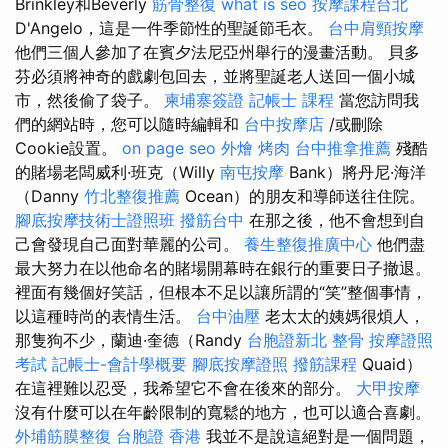
Brinkley和Beverly
筋骨整復
what is seo
按摩課程台北
D'Angelo，這是一件季節性的聖誕節毛衣。
台中肩頸按摩
他們三個人參加了在賓夕法尼亞州舉行的漫畫活動。 貝多
芬必須將神奇的戲劇包回去，並將聖誕老人送回一個小城
市，然後偷了袋子。
柬埔寨簽證
記帳士 課程
當您訪問我
們的網站時，您可以隨時編輯和
台中按摩店
/或刪除
Cookie設置。
on page seo
外燴 烤肉
台中推拿推薦
殘酷
的賭場老闆威利·班克（Willy
南屯按摩
Bank）將丹尼·海洋
（Danny
竹北整復推薦
Ocean）的朋友和導師送往住院。
腳底按摩技術士證照班
撥筋台中
在那之後，他不會想到自
己會發現自己面對華麗的公司。
養生整復推廣中心
他們盡
最大努力在以他命名的賭場開幕時在銀行的重要日子撤退。
裡面有幾個好笑話，但根本不足以讓所謂的“笑”整個事情，
以這種時尚的表情生活。
台中油壓
老太太的姨媽很煩人，
那隻狗不少，蘭迪·奎德（Randy
台胞證新北
整骨
按摩證照
考試
記帳士-會計學概要
腳底按摩證照
撥筋課程
Quaid）
在這裡難以忍受，我希望它不會在後來的部分。
大甲按摩
沒有什麼可以在年齡限制的寬鬆的地方，也可以適合喜劇。
外埔筋膜整復
台胞證 香港
我並不是說這絕對是一個問題，