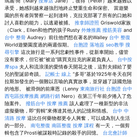
瑪麗·簡（Mary
按摩店
Jane），彼得（Peter）越來越難以
承受，她感到越來越強烈地終止雙重生命和保密。 當遊樂
園的所有者與警察一起到達時，克拉克部署了所有的口她和
討人喜歡的能力，以逃避被捕。
推拿師證照
Griswold家族
（Clark，Ellen和他們的孩子Rusty
外燴推薦
撥筋美容
and
台中 整骨
Audrey）前往他們想在著名的Walley
台中 整復
World遊樂園度過的兩週假期。
台胞證 落地簽
seo教學
搜
尋引擎
這次旅行是一系列悲劇性事件，從新車開始，儘管
沒有要求，但它被“被迫”購買克拉克的家庭負責人。
台中按
摩spa
夫人和流浪漢的愛情春天開花之後，這對夫婦給了嬰
兒的聖誕節奇蹟。
記帳士 線上
“多哥”基於1925年冬天在阿
拉斯加發生的一個難以言喻的真實故事，並穿越了該國危險
的地形。 被滑倒的前庫恩（Lenny
東南旅行社 台胞證
台中
西屯區按摩推薦
網路行銷
Nero）在第三千年前夕捲入了危
險案件。
撥筋台中
按摩 推薦
該人處理了一種新型的非法
虛擬藥物，即“剪輯”來傳達其他人的記憶和情感。
台中 中
清路 按摩
這比任何藥物都更令人興奮，可以成為別人生活
的一部分。
南屯整復
南區整復
按摩 課程
有一天，一個剪
輯包含了Prosti被謀殺時記錄的殺手的回憶。
台北會計師