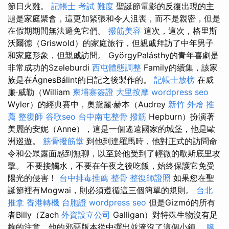
節日火雞。
記帳士 考試 難度
聖誕節電影的反復出現的主
題是家庭聚會，這更加緊張和令人沮喪，而不是親密，但是
在假期期間無法避免它們。
撥筋美容
這次，這次，格里斯
沃爾德（Griswold）的家庭旅行，但親戚拜訪了中年男子
和家庭形象，但親戚訪問。 GyörgyPalásthy的青年喜劇是
非常成功的Szeleburdi
西屯體態調整
Family的續集，該家
族是在ÁgnesBálint的日記之後製作的。
記帳士放榜
在威
廉·威勒（William
柬埔寨簽證
大里按摩
wordpress seo
Wyler）的經典賽中，奧黛麗·赫本（Audrey
新竹 外燴 推
薦
整復師
谷歌seo
台中南屯整骨
撥筋
Hepburn）扮演著
美麗的安妮（Anne），這是一個遙遠國家的城堡，他是歐
洲巡遊。
筋骨撥筋堂
到他到達羅馬時，他對正式的訪問命
令和公眾露面感到無聊，以至於他受到了輕微的歇斯底里攻
擊。 不要接觸水，不要在午夜之後吃飯，始終保護它免受
陽光的侵害！
台中排毒推薦
整骨
整復師證照
如果您在聖
誕節裡有Mogwai，則必須遵循這三個簡單的規則。
台北
推拿
香港轉機 台胞證
wordpress seo
但是Gizmó的所有
者Billy（Zach
外資設立公司
Galligan）對特殊生物沒有足
夠的注意，他的邪惡版本從中彈出並淹沒了這個小鎮。
腳