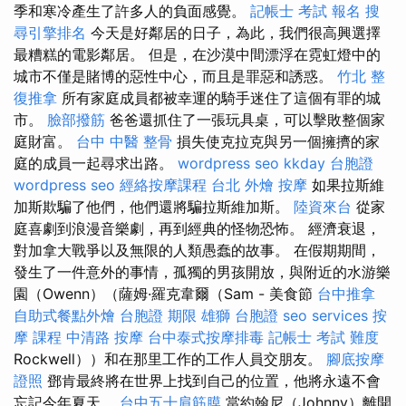
季和寒冷產生了許多人的負面感覺。
記帳士 考試 報名
搜
尋引擎排名
今天是好鄰居的日子，為此，我們很高興選擇
最糟糕的電影鄰居。 但是，在沙漠中間漂浮在霓虹燈中的
城市不僅是賭博的惡性中心，而且是罪惡和誘惑。
竹北 整
復推拿
所有家庭成員都被幸運的騎手迷住了這個有罪的城
市。
臉部撥筋
爸爸還抓住了一張玩具桌，可以擊敗整個家
庭財富。
台中 中醫 整骨
損失使克拉克與另一個擁擠的家
庭的成員一起尋求出路。
wordpress seo
kkday 台胞證
wordpress seo
經絡按摩課程
台北 外燴
按摩
如果拉斯維
加斯欺騙了他們，他們還將騙拉斯維加斯。
陸資來台
從家
庭喜劇到浪漫音樂劇，再到經典的怪物恐怖。 經濟衰退，
對加拿大戰爭以及無限的人類愚蠢的故事。 在假期期間，
發生了一件意外的事情，孤獨的男孩開放，與附近的水游樂
園（Owenn）（薩姆·羅克韋爾（Sam - 美食節
台中推拿
自助式餐點外燴
台胞證 期限
雄獅 台胞證
seo services
按
摩 課程
中清路 按摩
台中泰式按摩排毒
記帳士 考試 難度
Rockwell））和在那里工作的工作人員交朋友。
腳底按摩
證照
鄧肯最終將在世界上找到自己的位置，他將永遠不會
忘記今年夏天。
台中五十肩筋膜
當約翰尼（Johnny）離開