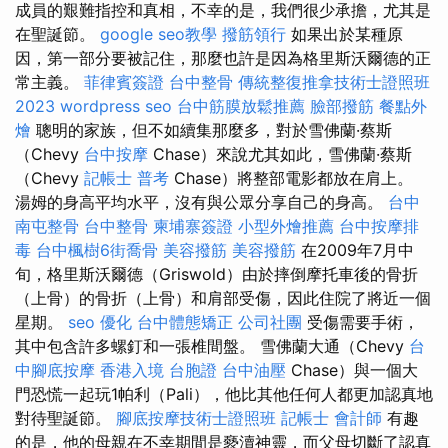
成員的艱難指控和真相，不​​幸的是，我們很少承擔，尤其是
在聖誕節。
google seo教學
撥筋領行
如果出於某種原
因，第一部分要被記住，那麼也許是因為格里斯沃爾德的正
常主義。
菲律賓簽證
台中整骨
傳統整復推拿技術士證照班
2023
wordpress seo
台中筋膜放鬆推薦
臉部撥筋
餐點外
燴
聰明的家族，但不如續集那麼多，對於雪佛蘭·蔡斯
（Chevy
台中按摩
Chase）來說尤其如此，雪佛蘭·蔡斯
（Chevy
記帳士 普考
Chase）將整部電影都放在肩上。
湯姆的身高平均水平，沒有與公眾分享自己的身高。
台中
南屯整骨
台中整骨
柬埔寨簽證
小型外燴推薦
台中按摩排
毒
台中楓樹6街喬骨
美容撥筋
美容撥筋
在2009年7月中
旬，格里斯沃爾德（Griswold）由於摔倒摩托車後的骨折
（上骨）的骨折（上骨）和肩部受傷，因此住院了將近一個
星期。
seo 優化
台中體態矯正
公司社團
受傷需要手術，
其中包含許多螺釘和一張椎間盤。 雪佛蘭大通（Chevy
台
中腳底按摩
香港入境 台胞證
台中油壓
Chase）與一個大
門恐慌一起玩1帕利（Pali），他比其他任何人都更加認真地
對待聖誕節。
腳底按摩技術士證照班
記帳士 會計師
有趣
的是，他的母親在不幸期間是褻瀆神靈，而父母切斷了認真