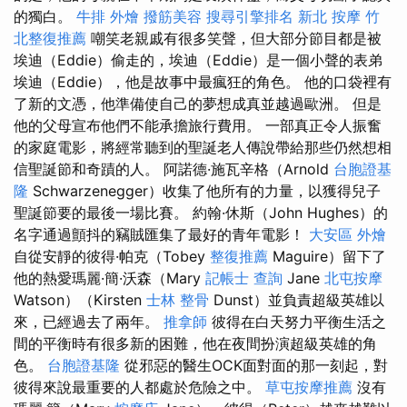
的獨白。
牛排 外燴
撥筋美容
搜尋引擎排名
新北 按摩
竹
北整復推薦
嘲笑老親戚有很多笑聲，但大部分節目都是被
埃迪（Eddie）偷走的，埃迪（Eddie）是一個小聲的表弟
埃迪（Eddie），他是故事中最瘋狂的角色。 他的口袋裡有
了新的文憑，他準備使自己的夢想成真並越過歐洲。 但是
他的父母宣布他們不能承擔旅行費用。 一部真正令人振奮
的家庭電影，將經常聽到的聖誕老人傳說帶給那些仍然想相
信聖誕節和奇蹟的人。 阿諾德·施瓦辛格（Arnold
台胞證基
隆
Schwarzenegger）收集了他所有的力量，以獲得兒子
聖誕節要的最後一場比賽。 約翰·休斯（John Hughes）的
名字通過顫抖的竊賊匯集了最好的青年電影！
大安區 外燴
自從安靜的彼得·帕克（Tobey
整復推薦
Maguire）留下了
他的熱愛瑪麗·簡·沃森（Mary
記帳士 查詢
Jane
北屯按摩
Watson）（Kirsten
士林 整骨
Dunst）並負責超級英雄以
來，已經過去了兩年。
推拿師
彼得在白天努力平衡生活之
間的平衡時有很多新的困難，他在夜間扮演超級英雄的角
色。
台胞證基隆
從邪惡的醫生OCK面對面的那一刻起，對
彼得來說最重要的人都處於危險之中。
草屯按摩推薦
沒有