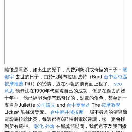
隨後是電影，如出生的兇手，黃昏到黎明或奇怪的日子 -
關
鍵字
去世的日子，由於他與布拉德·皮特（Brad
台中西屯區
按摩推薦
Pitt）的戀情，還在小報的前頁面上租了。
seo
意思
他無法在1990年代重複自己的成功，但是在過去的幾
十年中，他已經能夠使有點奇怪的，點擊的角色，甚至是一
支名為Juliette
公司設立
and
台中喬骨盆
The
按摩教學
Licks的酷搖滾樂隊。
台中輕井澤按摩
一場不尋常的聖誕節
電影馬拉鬆比賽，每週都有8部特別電影建議，您一定會找
到所有這些。
彰化 外燴
在聖誕節期間，我們遠不及我們撒