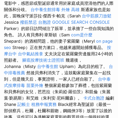
電影中，感恩節或聖誕節通常用於家庭成員澄清他們的人際
關係和分歧。
台中養生館排毒
外燴 高雄
斯通家族也是如
此，當晚保守派莎拉·傑西卡·帕克（Sarah
台中筋膜刀放鬆
Jessica
撥筋禁忌
台胞證
GOOGLE SEARCH CONSOLE
Parker）的節日訪問傾注了賬單，並承擔了一些自我知識的
角色。 詩人有貝弗利·韋斯頓（Sam
com是什麼
Shepard）的酒精問題，他的妻子紫羅蘭（Meryl
on page
seo
Streep）正在努力漱口，他越來越開始捕獲毒品。
按
摩台中
台中氣結推拿
丈夫決定在紫羅蘭旁邊服用24小時的
照顧者。
腳底按摩技術士證照班
幾週後，
Johanna（Misty
台中養生館
Upham）為此目的租了。
台
中排毒推薦
然後貝弗利消失了，這鼓勵家庭聚集在一起找
到，但是幾天后，事實證明，一家人已經自殺了。
台中泰
式按摩排毒
苗栗外燴
整個家庭都參加了葬禮，包括紫羅蘭
和貝弗利的女兒，芭芭拉（朱莉婭·羅伯茨）和凱倫（朱麗
葉·劉易斯）和艾維（朱利安·尼科爾森）。
卡式台胞證
編劇
Shane
記帳士 稅務申報實務
Black經常為聖誕節（最後一
部偵察兵，杜爾，杜爾和親吻，鋼鐵俠3等）放置了以後的
故事，這也可以為逃離家庭電影的觀眾提供一個很好的選