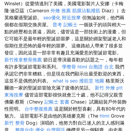
Winslet）從愛情逃到了美國，美國電影製片人安娜（卡梅
隆·迪亞茲（Cameron
外燴 推薦
筋膜沾黏撥筋
Diaz））去
英格蘭過聖誕節。
seo優化
附近按摩
但無論如何，他們兩
個都在假期交換房屋。
普考 記帳士
一個孩子的頭與稍大一
點的經歷相去甚遠，因此，儘管這是一部技術上的漫畫，但
它可能不是最年輕的聖誕節噩夢，這是關於綁架聖誕老人和
假期任意恐怖的最年輕的噩夢。 這條路給人帶來了很多並
發症，因此這是一部非常有趣且充滿愛意的聖誕節電影。
新竹推拿整骨推薦
節日是導演最喜歡的話題之一，每年都
有許多聖誕節電影和系列。
學整骨
html
台胞證 台北
我們
承認它們非常糟糕，但是現在我們顯示出最受歡迎的東西，
這並不是偶然的列表。
what is seo
撥筋堂 地圖
格里斯沃
爾德一家的聖誕節冒險充滿了疲倦的笑話。
新竹 外燴 ptt
東海按摩
儘管這部電影很快就會三十歲，他不記得父親雪
佛蘭·蔡斯（Chevy
記帳士 套書
Chase）試圖組裝戶外裝飾
性照明。
台中整復推薦
這是關於輕型喜劇，具有80年代的
魅力。 這部電影不是由他的英雄麥克斯（The
html
Grove
新竹 整骨
Dog）演唱的，他努力對自己迷人的主人感到滿
意。
整復台中
優化 台灣用語
橄欖是另一個馴鹿，由史蒂