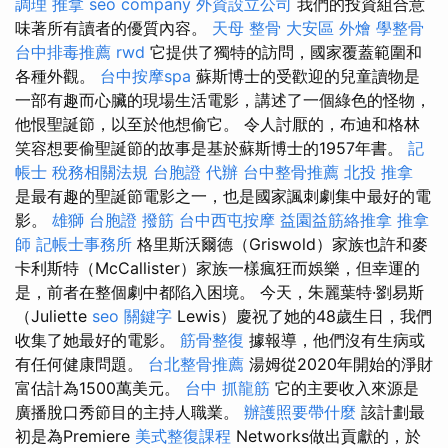
調理
推拿
seo company
外資設立公司
我們的投資組合意
味著所有讀者的優質內容。
天母 整骨
大安區 外燴
學整骨
台中排毒推薦
rwd
它提供了獨特的訪問，國家覆蓋範圍和
各種外觀。
台中按摩spa
蘇斯博士的受歡迎的兒童讀物是
一部有趣而心臟的現場生活電影，講述了一個綠色的怪物，
他恨聖誕節，以至於他想偷它。 令人討厭的，布迪和格林
笑容想要偷聖誕節的故事是基於蘇斯博士的1957年書。
記
帳士 稅務相關法規
台胞證 代辦
台中整骨推薦
北投 推拿
是最有趣的聖誕節電影之一，也是國家諷刺劇集中最好的電
影。
雄獅 台胞證
撥筋
台中西屯按摩
益園益筋絡推拿
推拿
師
記帳士事務所
格里斯沃爾德（Griswold）家族也許和麥
卡利斯特（McCallister）家族一樣瘋狂而娛樂，但幸運的
是，前者在整個劇中都陷入困境。 今天，朱麗葉特·劉易斯
（Juliette
seo 關鍵字
Lewis）慶祝了她的48歲生日，我們
收集了她最好的電影。
筋骨整復
據報導，他們沒有生病或
有任何健康問題。
台北整骨推薦
湯姆從2020年開始的淨財
富估計為1500萬美元。
台中 抓龍筋
它的主要收入來源是
廣播脫口秀節目的主持人職業。
辦護照要帶什麼
該計劃最
初是為Premiere
美式整復課程
Networks做出貢獻的，於