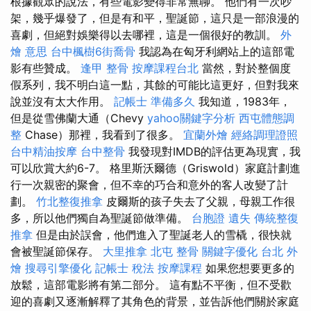
根據觀眾的說法，有些電影變得非常無聊。 他們有一次吵
架，幾乎爆發了，但是有和平，聖誕節，這只是一部浪漫的
喜劇，但絕對娛樂得以去哪裡，這是一個很好的教訓。
外
燴 意思
台中楓樹6街喬骨
我認為在匈牙利網站上的這部電
影有些贊成。
逢甲 整骨
按摩課程台北
當然，對於整個度
假系列，我不明白這一點，其餘的可能比這更好，但對我來
說並沒有太大作用。
記帳士 準備多久
我知道，1983年，
但是從雪佛蘭大通（Chevy
yahoo關鍵字分析
西屯體態調
整
Chase）那裡，我看到了很多。
宜蘭外燴
經絡調理證照
台中精油按摩
台中整骨
我發現對IMDB的評估更為現實，我
可以欣賞大約6-7。 格里斯沃爾德（Griswold）家庭計劃進
行一次親密的聚會，但不幸的巧合和意外的客人改變了計
劃。
竹北整復推拿
皮爾斯的孩子失去了父親，母親工作很
多，所以他們獨自為聖誕節做準備。
台胞證 遺失
傳統整復
推拿
但是由於誤會，他們進入了聖誕老人的雪橇，很快就
會被聖誕節保存。
大里推拿
北屯 整骨
關鍵字優化
台北 外
燴
搜尋引擎優化
記帳士 稅法
按摩課程
如果您想要更多的
放鬆，這部電影將有第二部分。 這有點不平衡，但不受歡
迎的喜劇又逐漸解釋了其角色的背景，並告訴他們關於家庭