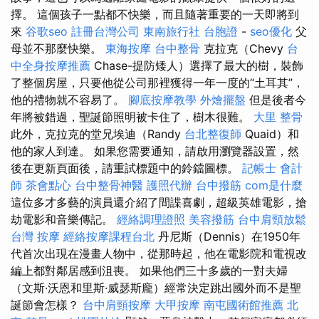
擇。 這個孩子一點都不快樂，而且隨著重要的一天即將到
來
谷歌seo
註冊台灣公司
東南旅行社 台胞證
-
seo優化
父
母並不那麼快樂。
東海按摩
台中整骨
克拉克（Chevy
台
中全身按摩推薦
Chase-提防矮人）選擇了最大的樹，裝飾
了整個房屋，只要他從公司那裡獲得一年一度的“土耳其”，
他的禮物就不容易了。
腳底按摩教學
外燴擺盤
但是後者今
年將被錯過，聖誕節照明被卡住了，樹木很難。
大里 整骨
此外，克拉克的堂兄埃迪（Randy
台北整復師
Quaid）和
他的家人到達。 如果您需要通知，請啟用瀏覽器設置，然
後在更新頁面後，請重試標題中的鈴鐺圖標。
記帳士 會計
師
茶會點心
台中整骨神醫
護照代辦
台中撥筋
com是什麼
這位多才多藝的演員還介紹了間諜喜劇，超級英雄電影，搶
劫電影和音樂傳記。
經絡調理證照
美容撥筋
台中肩頸放鬆
台灣 按摩
經絡按摩課程台北
丹尼斯（Dennis）在1950年
代首次出現在漫畫人物中，從那時起，他在電影院和電視改
編上都對鄰居感到沮喪。 如果他們三十多歲的一對夫婦
（文斯·沃恩和里斯·威瑟斯龐）經常決定跳出國外而不是聖
誕節會怎樣？
台中肩頸按摩
大甲按摩
南屯國術館推薦
北