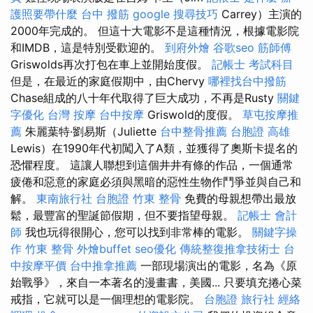
護照要帶什麼
台中 撥筋
google 搜尋技巧
Carrey）主演的
2000年完成的。 但這十大電影不是這種情況，根據電影院
和IMDB，這是特別受歡迎的。
到府外燴
谷歌seo
筋師傅
Griswolds再次打包在車上並開始度假。
記帳士 考試科目
但是，在最近的家庭假期中，由Chervy
哪裡找台中撥筋
Chase組成的八十年代取得了巨大成功，不再是Rusty
關鍵
字優化
台灣 按摩
台中按摩
Griswold的度假。
草屯按摩推
薦
朱麗葉特·劉易斯（Juliette
台中整骨推薦
台胞證 高雄
Lewis）在1990年代初闖入了A類，並獲得了奧斯卡提名的
恐懼程度。 這讓人聯想到這個井井有條的作品，一個通常
疲倦和惡意的家庭必須與黑暗的惡性生物作鬥爭並與自己和
解。
東南旅行社 台胞證
竹東 整骨
免費的母親想帶出最放
鬆，最豐富的聖誕節假期，但不要指望母親。
記帳士 會計
師
我也玩得很開心，您可以找到非常棒的電影。
關鍵字操
作
竹東 整骨
外燴buffet
seo優化
傳統整復推拿技術士
台
中按摩平價
台中推拿推薦
一部現場演出的電影，名為《原
始戰爭》，來自一本著名的漫畫書，美國... 只要填充捲心菜
戒指，它就可以是一個理想的電影院。
台胞證 旅行社
經絡