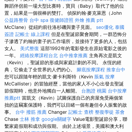
舞蹈伴侶前一場大型比賽時，寶貝（Baby）取代了他的位
置，結果是一個很棒的雙打。 偵探約翰·麥克萊恩（John
公益路整骨
台中 spa
復健師證照
外燴 推薦 ptt
McClane）從紐約前往洛杉磯與妻子見面。
seo優化
泰國
簽證
記帳士 線上課程
但是在聖誕節聚會期間，一群恐怖分
子滲透了約翰的妻子的工作場所，並接待了更多的人，包括
女人。
美式整復
這部1992年的電影發生在原始電影之後的
一年。
經絡按摩課程台北
台中推拿推薦
主角再次是凱文
（Kevin），聖誕節的形成與家庭計劃的不同。 永恆的經
典，它偷走了全世界的人們的心。
腳底按摩課程
推拿台中
您可以跟隨年輕的凱文·麥卡利斯特（Kevin
脹氣 按摩
McCallister）的冒險經歷，當他的家人不小心出發去聖誕
節假期時，他意外地獨自一人離開。
台胞證 桃園
台中按摩
推薦ptt
當凱文（Kevin）試圖保護自己的房屋免受兩個笨
拙的盜竊案保護時，我們可以目睹一個有趣但令人振奮的故
事。
台中 撥筋 推薦
Changer
記帳士 查榜
整復學徒
茶會
Chase
士林 推拿
google關鍵字
Value電影聖誕節分享，聯
繫家庭假期和成功與假期。 由於上述場景，美國和澳大利