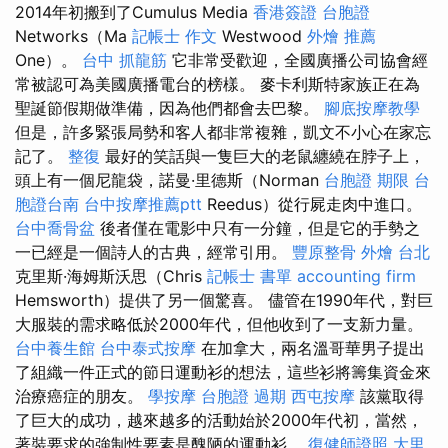
2014年初搬到了Cumulus Media
香港簽證 台胞證
Networks（Ma
記帳士 作文
Westwood
外燴 推薦
One）。
台中 抓龍筋
它非常受歡迎，全國廣播公司協會經
常被認可為美國廣播電台的榜樣。 麥卡利斯特家族正在為
聖誕節假期做準備，因為他們都會去巴黎。
腳底按摩教學
但是，許多緊張局勢和客人都非常複雜，凱文不小心在家忘
記了。
整復
最好的笑話與一隻巨大的老鼠纏繞在脖子上，
頭上有一個尼龍袋，諾曼·里德斯（Norman
台胞證 期限
台
胞證台南
台中按摩推薦ptt
Reedus）從行屍走肉中進口。
台中喬骨盆
後者僅在電影中只有一分鐘，但是它的手勢之
一已經是一個詩人的古典，經常引用。
豐原整骨
外燴 台北
克里斯·海姆斯沃思（Chris
記帳士 書單
accounting firm
Hemsworth）提供了另一個驚喜。 儘管在1990年代，對巨
大服裝的需求略低於2000年代，但他收到了一支新力量。
台中養生館
台中泰式按摩
在加拿大，兩名溫哥華男子提出
了組織一件正式的節日運動衫的想法，這些衫將籌集資金來
治療癌症的朋友。
學按摩
台胞證 過期
西屯按摩
該黨取得
了巨大的成功，越來越多的活動始於2000年代初，當然，
著裝要求的強制性要素是醜陋的運動衫。
復健師證照
大里