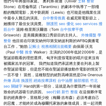
他們今年將接待家庭。 奧利弗·斯通（Oliver
士林 整骨
Stone）在塔倫蒂諾（Tarantino）的劇本中執導了一部殘
酷的醜聞電影，其中劉易斯（Lewis）也可能是他職業生涯
中最令人難忘的演員。
台中整骨推薦
在威尼斯電影節上，
她獲得了最佳女演員獎。
辦護照
seo 優化
seo services
撥
筋台中
湯姆·格里斯沃爾德（Tom
台中按摩平價
Griswold）是美國廣播脫口秀節目的主持人。
外燴擺盤
學
整骨
他目前在印第安納州印第安納波利斯的WFBQ廣播電
台工作，“鮑勃
記帳士 稅務相關法規概要
由保羅·沃克
（Paul
中醫 推拿
Walker）主演的2006年低於2006年，是
聖誕節觀看的理想選擇。 匈牙利度假電影的唱片從來沒有
被國家羔羊的冠軍。 我們知道我們承諾將主要在列表上製
作聖誕節電影，但是您不能在聖誕節播放動作電影的情況下
一言不發！ 當然，這種類型的絕對高峰當然是Die Onerous
外燴 高雄
換護照
經絡按摩課程
台中油壓
臉部撥筋 竹北
seo 關鍵字
Hard的第一部分，這就是為什麼我們一年前被
致命的武器吸引的原因。
seo行銷
新竹 整復
在這個夥伴電
影的經典賽中，里格斯少校（梅爾·吉布森）必須考慮自己
的惡魔，才能終於成為穆爾托家族的象徵成員，並一起消費