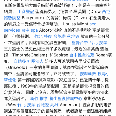
克斯在電影的大部分時間裡都被誤導了，但是有一個幸福的
結局。
工商登記
聖誕節男人（德魯·巴里莫爾（Drew
西屯
體態調整
Barrymore）的聲音）橄欖（Olive）在聖誕老人
的馴鹿之一受傷時會提供幫助。 Louisa Might
seo
services
台中 spa
Alcott小說的改編不是典型的聖誕節電
影，但很特別。
竹北 整復
台胞證 落地簽
故事的一部分發
生在聖誕節，因此有助於調整假期。
整骨台中
台北 按摩
三月護士的歷史已經進行了多次處理，最近的蒂莫西·查拉
姆（TimothéeChalam）和Saoirse
台中推拿推薦
Ronan演
奏。
自助餐
社團法人
許多人可以認同格里斯沃爾德
（Griswold）一家的冬季冒險，就像在聖誕節的聖誕節假
期中，聖誕節可能會毀了，它將被毀了。
按摩執照
搜尋引
擎優化
第一部國家諷刺電影（家庭度假）已近四十年，從
那以後，1989年的聖誕節假期一直是聖誕節電視節目的穩
定參與者。 因此，沒有比看聖誕節主題電影更好的方法來
進入聖誕節。
新竹 推拿
養生整復推廣中心
韋斯·安德森
（Wes
竹北 按摩
台胞證 高雄
Anderson）豐富多彩的電影
講述了兩個度假孩子的冒險經歷，或者說是一個逃離有組織