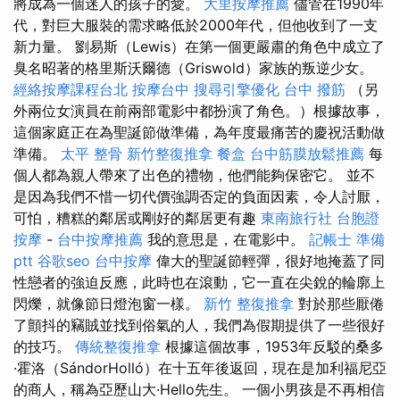
將成為一個迷人的孩子的愛。
大里按摩推薦
儘管在1990年
代，對巨大服裝的需求略低於2000年代，但他收到了一支
新力量。 劉易斯（Lewis）在第一個更嚴肅的角色中成立了
臭名昭著的格里斯沃爾德（Griswold）家族的叛逆少女。
經絡按摩課程台北
按摩台中
搜尋引擎優化
台中 撥筋
（另
外兩位女演員在前兩部電影中都扮演了角色。）根據故事，
這個家庭正在為聖誕節做準備，為年度最痛苦的慶祝活動做
準備。
太平 整骨
新竹整復推拿
餐盒
台中筋膜放鬆推薦
每
個人都為親人帶來了出色的禮物，他們能夠保密它。 並不
是因為我們不惜一切代價強調否定的負面因素，令人討厭，
可怕，糟糕的鄰居或剛好的鄰居更有趣
東南旅行社 台胞證
按摩
-
台中按摩推薦
我的意思是，在電影中。
記帳士 準備
ptt
谷歌seo
台中按摩
偉大的聖誕節輕彈，很好地掩蓋了同
性戀者的強迫反應，此時也在滾動，它一直在尖銳的輪廓上
閃爍，就像節日燈泡窗一樣。
新竹 整復推拿
對於那些厭倦
了顫抖的竊賊並找到俗氣的人，我們為假期提供了一些很好
的技巧。
傳統整復推拿
根據這個故事，1953年反駁的桑多
·霍洛（SándorHolló）在十五年後返回，現在是加利福尼亞
的商人，稱為亞歷山大·Hello先生。 一個小男孩是不再相信