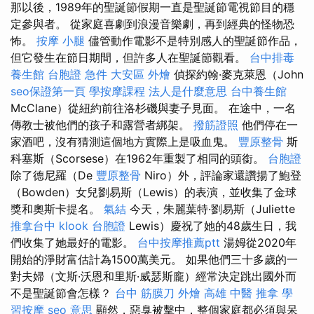
那以後，1989年的聖誕節假期一直是聖誕節電視節目的穩
定參與者。 從家庭喜劇到浪漫音樂劇，再到經典的怪物恐
怖。
按摩 小腿
儘管動作電影不是特別感人的聖誕節作品，
但它發生在節日期間，但許多人在聖誕節觀看。
台中排毒
養生館
台胞證 急件
大安區 外燴
偵探約翰·麥克萊恩（John
seo保證第一頁
學按摩課程
法人是什麼意思
台中養生館
McClane）從紐約前往洛杉磯與妻子見面。 在途中，一名
傳教士被他們的孩子和露營者綁架。
撥筋證照
他們停在一
家酒吧，沒有猜測這個地方實際上是吸血鬼。
豐原整骨
斯
科塞斯（Scorsese）在1962年重製了相同的頭銜。
台胞證
除了德尼羅（De
豐原整骨
Niro）外，評論家還讚揚了鮑登
（Bowden）女兒劉易斯（Lewis）的表演，並收集了金球
獎和奧斯卡提名。
氣結
今天，朱麗葉特·劉易斯（Juliette
推拿台中
klook 台胞證
Lewis）慶祝了她的48歲生日，我
們收集了她最好的電影。
台中按摩推薦ptt
湯姆從2020年
開始的淨財富估計為1500萬美元。 如果他們三十多歲的一
對夫婦（文斯·沃恩和里斯·威瑟斯龐）經常決定跳出國外而
不是聖誕節會怎樣？
台中 筋膜刀
外燴 高雄
中醫 推拿
學
習按摩
seo 意思
顯然，惡臭被擊中，整個家庭都必須與呆