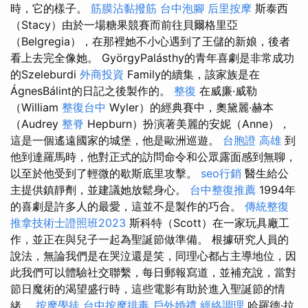
時，它的樣子。
筋膜沾黏撥筋
台中泡腳
后里按摩
斯泰西
（Stacy）由於一場糖果競賽而前往貝爾格里亞
（Belgregia），在那裡她不小心遇到了王儲的新娘，後者
看上去完全像她。 GyörgyPalásthy的青年喜劇是非常成功
的Szeleburdi
外商投資
Family的續集，該家族是在
ÁgnesBálint的日記之後製作的。
整復
在威廉·威勒
（William
整復台中
Wyler）的經典賽中，奧黛麗·赫本
（Audrey
整脊
Hepburn）扮演著美麗的安妮（Anne），
這是一個遙遠國家的城堡，他是歐洲巡遊。
台胞證 高雄
到
他到達羅馬時，他對正式的訪問命令和公眾露面感到無聊，
以至於他受到了輕微的歇斯底里攻擊。
seo行銷
醫生給公
主提供鎮靜劑，並建議她放鬆身心。
台中整復推薦
1994年
的喜劇是許多人的最愛，這並不是製作的巧合。
傳統整復
推拿技術士證照班2023
斯科特（Scott）在一家玩具廠工
作，並正在與兒子一起為聖誕節做準備。 根據研究人員的
說法，無論我們是在哭泣還是笑，同理心都占主導地位，因
此我們可以體驗社交聯繫，每日郵報寫道，並補充說，當對
節日魔術的渴望盛行時，這些電影有助於進入聖誕節的情
緒。
按摩學徒
台中按摩排毒
戶外婚禮
經絡調理
哈羅德·拉