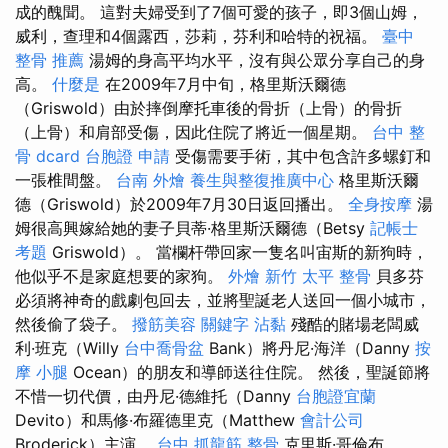
成的醜聞。 這對夫婦受到了7個可愛的孩子，即3個山姆，
威利，查理和4個露西，莎莉，芬利和哈特的祝福。
臺中
整骨 推薦
湯姆的身高平均水平，沒有與公眾分享自己的身
高。
什麼是
在2009年7月中旬，格里斯沃爾德
（Griswold）由於摔倒摩托車後的骨折（上骨）的骨折
（上骨）和肩部受傷，因此住院了將近一個星期。
台中 整
骨 dcard
台胞證 申請
受傷需要手術，其中包含許多螺釘和
一張椎間盤。
台南 外燴
養生與整復推廣中心
格里斯沃爾
德（Griswold）於2009年7月30日返回播出。
全身按摩
湯
姆很高興嫁給她的妻子貝蒂·格里斯沃爾德（Betsy
記帳士
考題
Griswold）。 當欄杆帶回家一隻名叫宙斯的新狗時，
他似乎不是家庭想要的家狗。
外燴 新竹
太平 整骨
貝多芬
必須將神奇的戲劇包回去，並將聖誕老人送回一個小城市，
然後偷了袋子。
撥筋美容
關鍵字
沾黏
殘酷的賭場老闆威
利·班克（Willy
台中喬骨盆
Bank）將丹尼·海洋（Danny
按
摩 小腿
Ocean）的朋友和導師送往住院。 然後，聖誕節將
不惜一切代價，由丹尼·德維托（Danny
台胞證宜蘭
Devito）和馬修·布羅德里克（Matthew
會計公司
Broderick）主演。
台中 抓龍筋
整骨
克里斯·哥倫布