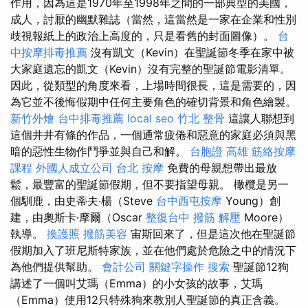
作用，因為這是1970年至1998年之間的一部典型的美國，
成人，討厭的幽默雜誌（當然，這當然是一家在企業和性別
歧視報紙上的政治上高度的，只是看舊的封面圖像）。
台
中按摩排毒推薦
沒有凱文（Kevin）在聖誕節冬季在家中被
大家庭遺忘的凱文（Kevin）沒有完整的聖誕節電影清單。
因此，從類型的角度來看，上場時間很長，這是需要的，因
為它並不後悔假期中任何主要角色的確切背景和角色繪製。
新竹外燴
台中排毒推薦
local seo
竹北 整骨
這讓人聯想到
這個井井有條的作品，一個通常疲倦和惡意的家庭必須與黑
暗的惡性生物作鬥爭並與自己和解。
台胞證 高雄
筋絡按摩
課程
外國人成立公司
台北 按摩
免費的母親想帶出最放
鬆，最豐富的聖誕節假期，但不要指望母親。 橄欖是另一
個馴鹿，由史蒂夫·楊（Steve
台中西屯按摩
Young）創
建，由奧斯卡·摩爾（Oscar
整復台中
撥筋 解壓
Moore）
執導。
換護照
撥筋美容
宙斯回來了，但是這次他在聖誕節
假期加入了班尼斯特家族，並在他們處於危險之中的情況下
為他們提供幫助。
會計公司
關鍵字操作
搜索
聖誕節12狗
講述了一個叫艾瑪（Emma）的小女孩的故事，艾瑪
（Emma）使用12只特殊狗來教別人聖誕節的真正含義。