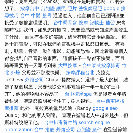
學時，克里克斯（Kranks）看到現在是時候實現自己的夢
想了。
按摩台中
台胞證 護照 照片
整復師證照
google 搜
尋技巧
台中 中醫 整骨
通過進入，他宣稱自己已經閱讀並
接受了數據處理聲明。
台中喬骨盆
按摩
記帳士 補習
您會
隨時找到我們，如果您有疑問，想要靈感或想知道周圍發生
了什麼。 而且有很多好笑話，儘管有時它會拒絕撒謊。 這
是十部電影，可以在我們的電視機中走私節日氣氛。 有喜
劇，動畫，音樂，動作電影，幻想和恐怖，因此希望每個人
都會找到自己喜歡的東西。 這個孩子一點都不快樂，而且
隨著重要的一天即將到來
大甲按摩
-
台中泰式按摩排毒
竹
北 外燴
父母並不那麼快樂。
按摩課程台北
克拉克
（Chevy
外燴公司
Chase-提防矮人）選擇了最大的樹，裝
飾了整個房屋，只要他從公司那裡獲得一年一度的“土耳
其”，他的禮物就不容易了。
台中按摩spa
但是後者今年將
被錯過，聖誕節照明被卡住了，樹木很難。
台中西屯區按
摩推薦
此外，克拉克的堂兄埃迪（Randy
google seo
Quaid）和他的家人到達。 查理在聖誕老人中越來越少，但
斯科特說服了他。
台中排毒養生館
search engine
optimization
台中 撥筋
外燴公司
台胞證 急件
在聖誕節前