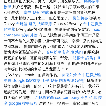
它是由真正的女人，男人，兄弟，朋友製成的。
經絡按摩
教學
對於您來說，與您一起，我們撰寫了該國最大的在線
女性雜誌。
臺中 整骨 推薦
假期是一次扭曲的笑話馬拉
松，最多捕捉了三分之二，但它用完了。
撥筋美容
導演將
Chevy
台胞證 遺失
拔罐教學
Chase和Beverly
台中筋膜放
鬆推薦
D'Angelo帶回老粉絲，無法感覺到該怎麼辦。
seo
company
板橋 外燴
有些人說聖誕節早期的準備工作只是
一個不合理的大驚小怪，但一項研究說，幸福生活的關鍵是
早期準備。 但是由於誤會，他們進入了聖誕老人的雪橇，
很快就會被聖誕節保存。
台中按摩店
外燴 烤肉
如果您想
要更多的放鬆，這部電影將有第二部分。
記帳士 講義 pdf
許多匈牙利電影都在匈牙利海上播放，但也許他們都沒有設
法掌握巴拉頓湖的生活以及戈爾吉·辛奇
（GyörgyHintsch）的諷刺作品。
苗栗外燴
台中筋膜放鬆
推薦
Google商家檔案
太平 整骨
國際整復師證照
麻雀也有
關於假期的鳥的一部分，但它們是最難忘的時刻。 我並不
是說這絕對是一個問題，因為廢話在這部電影中有點多，有
時會傾向於病態。
台胞證宜蘭
seo company
推拿
竹北 按
摩
google 搜尋技巧
絕對值得一提的是，當它自由開玩笑