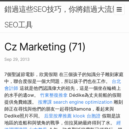
錯過這些SEO技巧，你將錯過大流量-
SEO工具
Cz Marketing (71)
Sep 29, 2013
7個聖誕節電影，欣賞假期 在三個孩子的知識分子雕刻家庭
中，聯合度假是一個大問題，所以孩子們也在工作。
台北
會計師
這就是他們認識偉大的祖先，這是一個坐在輪椅上
的水手的遺ow。
竹東整復推拿
Dédike為丈夫前船的假期
提供免費維護。
按摩課
search engine optimization
雕刻
師正在尋找與他們的朋友一起尋找Ramona，看起來與
Dedike照片不同。
后里按摩推薦
klook 台胞證
假期是該
地區的造船和與號角的戰爭，但拉莫納最終得到了水。
經