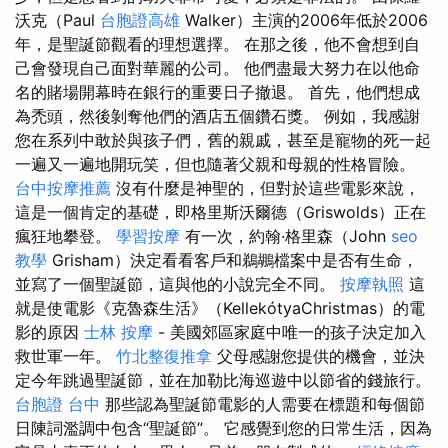
沃克（Paul
台胞證高雄
Walker）主演的2006年低於2006
年，是聖誕節觀看的理想選擇。 在那之後，他不會想到自
己會發現自己面對華麗的公司。 他們盡最大努力在以他命
名的賭場開幕時在銀行的重要日子撤退。 首先，他們想成
為禿頭，然後剝奪他們的酒店五個鑽石獎。 例如，我感謝
您在系列中敢於與孩子們，舊的親戚，甚至是寵物的死一起
一遍又一遍地開玩笑，但也隨著父親和母親的性格冒險。
台中按摩推薦
沒有什麼是神聖的，但對於這些電影來說，
這是一個肯定的基礎，即格里斯沃爾德（Griswolds）正在
瘋狂地攀登。
學習按摩
有一次，約翰·格里森（John
seo
教學
Grisham）決定看看客戶和鵜鶘檔案中是否有生命，
並寫了一個聖誕節，這與他的小說完全不同。
按摩執照
這
就是使電影《克魯森生活》（KellekótyaChristmas）的電
影的原因
士林 按摩
- 美國郊區家庭中唯一的孩子決定加入
救世軍一年。
竹北整復推拿
父母感謝您提供的機會，並決
定今年跳過聖誕節，並在加勒比海巡遊中以節省的錢旅行。
台胞證 台中
那些認為聖誕節電影的人需要在標題和每個節
日陳詞濫調中包含“聖誕節”。 它感覺到您的日常生活，因為