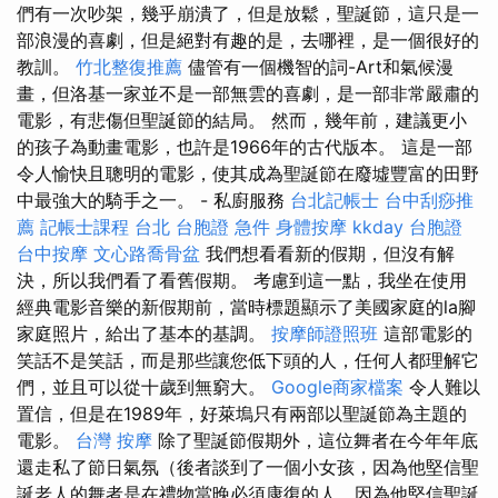
們有一次吵架，幾乎崩潰了，但是放鬆，聖誕節，這只是一
部浪漫的喜劇，但是絕對有趣的是，去哪裡，是一個很好的
教訓。
竹北整復推薦
儘管有一個機智的詞-Art和氣候漫
畫，但洛基一家並不是一部無雲的喜劇，是一部非常嚴肅的
電影，有悲傷但聖誕節的結局。 然而，幾年前，建議更小
的孩子為動畫電影，也許是1966年的古代版本。 這是一部
令人愉快且聰明的電影，使其成為聖誕節在廢墟豐富的田野
中最強大的騎手之一。 - 私廚服務
台北記帳士
台中刮痧推
薦
記帳士課程 台北
台胞證 急件
身體按摩
kkday 台胞證
台中按摩
文心路喬骨盆
我們想看看新的假期，但沒有解
決，所以我們看了看舊假期。 考慮到這一點，我坐在使用
經典電影音樂的新假期前，當時標題顯示了美國家庭的la腳
家庭照片，給出了基本的基調。
按摩師證照班
這部電影的
笑話不是笑話，而是那些讓您低下頭的人，任何人都理解它
們，並且可以從十歲到無窮大。
Google商家檔案
令人難以
置信，但是在1989年，好萊塢只有兩部以聖誕節為主題的
電影。
台灣 按摩
除了聖誕節假期外，這位舞者在今年年底
還走私了節日氣氛（後者談到了一個小女孩，因為他堅信聖
誕老人的舞者是在禮物當晚必須康復的人，因為他堅信聖誕