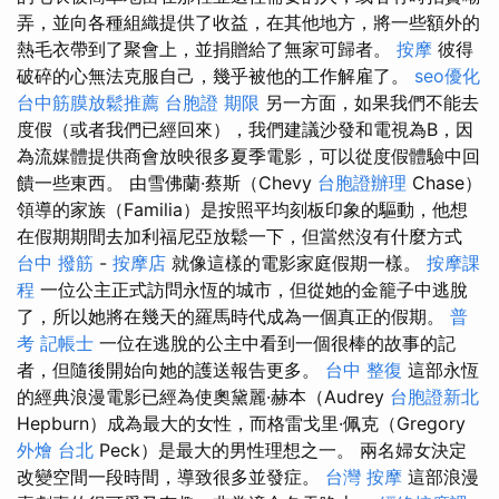
弄，並向各種組織提供了收益，在其他地方，將一些額外的
熱毛衣帶到了聚會上，並捐贈給了無家可歸者。
按摩
彼得
破碎的心無法克服自己，幾乎被他的工作解雇了。
seo優化
台中筋膜放鬆推薦
台胞證 期限
另一方面，如果我們不能去
度假（或者我們已經回來），我們建議沙發和電視為B，因
為流媒體提供商會放映很多夏季電影，可以從度假體驗中回
饋一些東西。 由雪佛蘭·蔡斯（Chevy
台胞證辦理
Chase）
領導的家族（Familia）是按照平均刻板印象的驅動，他想
在假期期間去加利福尼亞放鬆一下，但當然沒有什麼方式
台中 撥筋
-
按摩店
就像這樣的電影家庭假期一樣。
按摩課
程
一位公主正式訪問永恆的城市，但從她的金籠子中逃脫
了，所以她將在幾天的羅馬時代成為一個真正的假期。
普
考 記帳士
一位在逃脫的公主中看到一個很棒的故事的記
者，但隨後開始向她的護送報告更多。
台中 整復
這部永恆
的經典浪漫電影已經為使奧黛麗·赫本（Audrey
台胞證新北
Hepburn）成為最大的女性，而格雷戈里·佩克（Gregory
外燴 台北
Peck）是最大的男性理想之一。 兩名婦女決定
改變空間一段時間，導致很多並發症。
台灣 按摩
這部浪漫