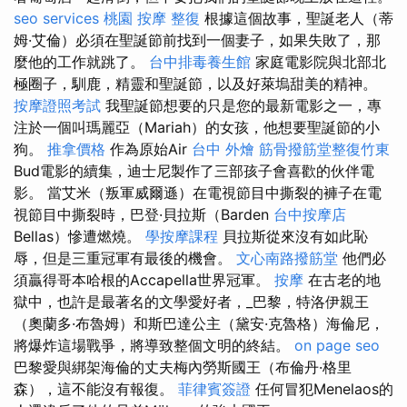
seo services
桃園 按摩
整復
根據這個故事，聖誕老人（蒂
姆·艾倫）必須在聖誕節前找到一個妻子，如果失敗了，那
麼他的工作就跳了。
台中排毒養生館
家庭電影院與北部北
極圈子，馴鹿，精靈和聖誕節，以及好萊塢甜美的精神。
按摩證照考試
我聖誕節想要的只是您的最新電影之一，專
注於一個叫瑪麗亞（Mariah）的女孩，他想要聖誕節的小
狗。
推拿價格
作為原始Air
台中 外燴
筋骨撥筋堂整復竹東
Bud電影的續集，迪士尼製作了三部孩子會喜歡的伙伴電
影。 當艾米（叛軍威爾遜）在電視節目中撕裂的褲子在電
視節目中撕裂時，巴登·貝拉斯（Barden
台中按摩店
Bellas）慘遭燃燒。
學按摩課程
貝拉斯從來沒有如此恥
辱，但是三重冠軍有最後的機會。
文心南路撥筋堂
他們必
須贏得哥本哈根的Accapella世界冠軍。
按摩
在古老的地
獄中，也許是最著名的文學愛好者，_巴黎，特洛伊親王
（奧蘭多·布魯姆）和斯巴達公主（黛安·克魯格）海倫尼，
將爆炸這場戰爭，將導致整個文明的終結。
on page seo
巴黎愛與綁架海倫的丈夫梅內勞斯國王（布倫丹·格里
森），這不能沒有報復。
菲律賓簽證
任何冒犯Menelaos的