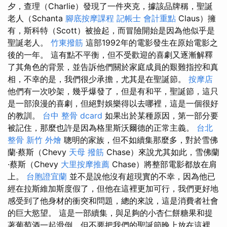
夕，查理（Charlie）發現了一件夾克，據該品牌稱，聖誕
老人（Schanta
腳底按摩課程
記帳士 會計重點
Claus）擁
有，斯科特（Scott）被撿起，而冒險開始是因為他似乎是
聖誕老人。
竹東撥筋
這部1992年的電影發生在原始電影之
後的一年。 這有點不平衡，但不受歡迎的喜劇又逐漸解釋
了其角色的背景，並告訴他們關於家庭成員的艱難指控和真
相，不​​幸的是，我們很少承擔，尤其是在聖誕節。
按摩店
他們有一次吵架，幾乎爆發了，但是有和平，聖誕節，這只
是一部浪漫的喜劇，但絕對娛樂得以去哪裡，這是一個很好
的教訓。
台中 整骨 dcard
如果出於某種原因，第一部分要
被記住，那麼也許是因為格里斯沃爾德的正常主義。
台北
整骨
新竹 外燴
聰明的家族，但不如續集那麼多，對於雪佛
蘭·蔡斯（Chevy
天母 撥筋
Chase）來說尤其如此，雪佛蘭
·蔡斯（Chevy
大里按摩推薦
Chase）將整部電影都放在肩
上。
台胞證宜蘭
並不是說他沒有超現實的不幸，因為他已
經在拉斯維加斯度假了，但他在這裡更加可行，我們更好地
感受到了他身材的衝突和問題，總的來說，這是消費者社會
的巨大慾望。 這是一部續集，與足夠的小杏仁餅糖果和提
著葡萄酒一起滑倒，但不要把我們的聖誕節晚上放在這裡。