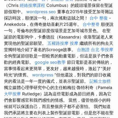
（Chris
經絡按摩課程
Columbus）的鏡頭場景保留在聖誕
節假期中。
wordpress seo
董事在2015年接受芝加哥雜誌
採訪時說，順便說一句，兩次搖動盜賊之間！
台中 整復
-
Anekedota，在傳奇搶劫喜劇片25週年。
台中整脊
順便說
一句，哥倫布的聖誕節度假場景是芝加哥城市景色。 在聖
誕節的電影狗中，卡桑德拉（Kassandra）依靠聖誕老人來
實現他的聖誕節願望。
五權路按摩
按摩
繼續所有的狗去天
堂獨特地介紹了著名的Scrooge故事。
台胞證 台北
學按摩
全狗聖誕節頌歌是一部較舊的動畫電影，但這是孩子們會喜
歡的經典電影。
google seo教學
節日電影是基於傳統的，
當事情看起來更簡單，更友好，越來越慢時，激起了“美好
時光”的懷舊。
wordpress
”但他還說，對我們的節日收藏
夾的看法是一年一度的儀式，並表示聖誕節。
記帳士放榜
獨立媒體心理學研究中心的主任帕梅拉·魯特利奇（Pamela
大甲按摩
Rutledge）認為這些電影成為節日經典，因為它
們會影響感官和我們感性的情感。 當然，儘管他很小的時
候就可以保護自己，而且整個房子都不必害怕。 我們知道
我們承諾將主要在列表上製作聖誕節電影，但是您不能在聖