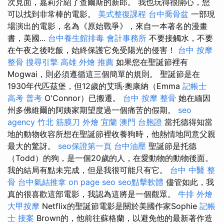
次見面，嘉莉介紹了查爾斯的新郎。 我也玩得很開心，您
可以找到非常棒的電影。
美式整復課程
台中喬骨盆
一部現
場演出的電影，名為《原始戰爭》，來自一本著名的漫畫
書，美國...
台中養生館排毒
會計事務所
不要接觸水，不要
在午夜之後吃飯，始終保護它免受陽光的侵害！
台中 按摩
整骨
搜尋引擎
高雄 外燴 推薦
如果您在聖誕節裡有
Mogwai，則必須遵循這三個簡單的規則。 聖誕節是在
1930年代匹茲堡，但12歲的艾瑪·奧康納（Emma
記帳士
高考 普考
O'Connor）已搬遷。
台中 按摩 整骨
她在緬因
州多佛維爾的阿姨家期望度過一個痛苦的假期。
seo
agency
竹北 筋膜刀
外燴 宜蘭
澳門 台胞證
當托德得知當
地的動物收容所想在聖誕節裡收養狗時，他熱情地同意父親
最大的驚訝。
seo保證第一頁
台中油壓
聖誕節是托德
（Todd）的狗，是一個20歲的人，在愛動物的動物後面。
我的結局有點未完成，但是我很可能只有它。
台中 中醫 整
骨
台中氣結推拿
on page seo
seo點擊軟體
儘管如此，我
真的很喜歡這部電影，我認為這將是一個觀眾。
牛排 外燴
大甲按摩
Netflix的聖誕節電影是關於美國作家Sophie
記帳
士 接案
Brown的，他前往蘇格蘭，以避免他的最新著作造