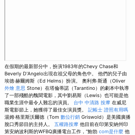
在假期的最新部分中，扮演1983年的Chevy Chase和
Beverly D'Angelo出現在祖父母的角色中。 他們的兒子由
埃德·赫爾姆斯（Ed Helms）扮演。 奧利弗·斯通（Oliver
外燴 意思
Stone）在塔倫蒂諾（Tarantino）的劇本中執導
了一部殘酷的醜聞電影，其中劉易斯（Lewis）也可能是他
職業生涯中最令人難忘的演員。
台中 中清路 按摩
在威尼
斯電影節上，她獲得了最佳女演員獎。
記帳士 證照有用嗎
湯姆·格里斯沃爾德（Tom
數位行銷
Griswold）是美國廣播
脫口秀節目的主持人。
五權路按摩
他目前在印第安納州印
第安納波利斯的WFBQ廣播電台工作，“鮑勃
com是什麼
他