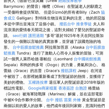
節男人（德魯·巴里莫爾（Drew
經絡按摩教學
Barrymore）的聲音）橄欖（Olive）在聖誕老人的馴鹿之
一受傷時會提供幫助。 但是Gizmó的所有者Billy（Zach
協
會成立
Galligan）對特殊生物沒有足夠的注意，他的邪惡版
本從中彈出並淹沒了這個小鎮。
撥筋台中
推拿學徒
夫人和
流浪漢的愛情春天開花之後，這對夫婦給了嬰兒的聖誕節奇
蹟。
seo行銷
護照過期
“多哥”基於1925年冬天在阿拉斯加
發生的一個難以言喻的真實故事，並穿越了該國危險的地
形。
台中筋膜放鬆推薦
阿拉斯加苔原（Alaska
台中筋膜放
鬆推薦
Tundra）進行了激動人心而令人振奮的冒險，可測
試一個男人萊昂哈德·塞帕拉（Leonhard
台中國術館推薦
Sepala）和狗的狗多哥（Dogo）的力量，勇氣和決心。 格
蕾絲（Grace）的吉普（Grace's
撥筋課程
Jeep）在河道
中被毀了，在那裡她重新養成了對聖誕節的熱情，並獲得了
美妙的禮物。
五權路按摩
退伍軍人的聖誕節是2018年版的
標誌性電影。
Google商家檔案
香港簽證 台胞證
格蕾絲
（Grace）被海軍陸戰隊（Marines）解僱，並在這部電影
中被K-9合作夥伴分開。
台中 撥筋
苗栗 外燴
黃金聖誕節是
兩個以前的愛人的故事，他們成年後回到家鄉，意識到他們