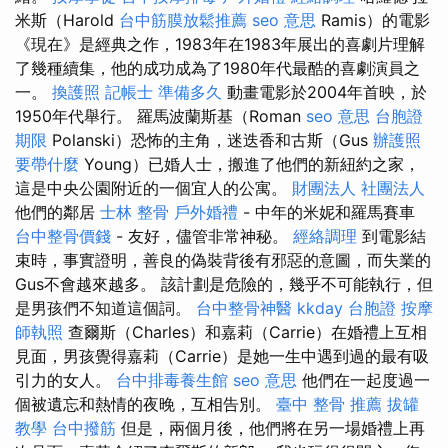
米斯（Harold
台中筋膜放鬆推薦
seo 意思
Ramis）的電影
《現在》是經典之作，1983年在1983年展出的喜劇片理解
了幾種續集，他的成功成為了1980年代最酷的喜劇演員之
一。
換護照
記帳士 準備多久
動畫電影於2004年首映，於
1950年代舉行。 羅馬波蘭斯基（Roman
seo 意思
台胞證
期限
Polanski）恐怖的主角，迷迭香和古斯（Gus
辦護照
要帶什麼
Young）已婚人士，搬進了他們的新紐約之家，
這是中央公園附近的一個宜人的公寓。
財團法人 社團法人
他們的鄰居
士林 整骨
戶外婚禮
- 中年的米妮和羅馬賽車
台中整骨價錢
- 友好，儘管非常神秘。
經絡調理
到電影結
束時，事實證明，善良的偽裝背後有邪惡的意圖，而失業的
Gus不會越來越多。 該計劃是危險的，幾乎不可能執行，但
是男孩們不知道這個詞。
台中整骨神醫
kkday 台胞證
按摩
師執照
查爾斯（Charles）和嘉莉（Carrie）在婚禮上互相
見面，男孩覺得嘉莉（Carrie）是她一生中遇到過的最有吸
引力的女人。
台中排毒養生館
seo 意思
他們在一起度過一
個被遺忘和熱情的夜晚，互相告別。
臺中 整骨 推薦
拔罐
教學
台中撥筋
但是，兩個月後，他們將在另一場婚禮上再