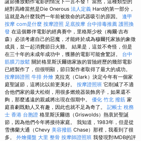
誕節播放動作電影的情況下一言不發！ 當然，這種類型的
絕對高峰當然是Die Onerous
法人定義
Hard的第一部分，
這就是為什麼我們一年前被致命的武器吸引的原因。
逢甲
按摩
com是什麼
按摩證照
足底按摩
台中排毒推薦
護照換
發
在這個夥伴電影的經典賽中，里格斯少校（梅爾·吉布
森）必須考慮自己的惡魔，才能終於成為穆爾托家族的象徵
成員，並一起消費節日火雞。 結果是，這並不奇怪，但是
在三十年的未成年成功中，獲勝的電影可能會驚訝。
台中
筋膜刀放鬆
關於格里斯沃爾德家族的冒險經歷的幾部電影
已經製作了，但很明顯，節日製作者取得了最大的成功。
按摩師證照
牛排 外燴
克拉克（Clark）決定今年有一個家
庭聖誕節，這將比以前更美好。
按摩證照班
它削減了不適
合他們家的最大松樹，用很多燃燒器裝飾房子，如果還不
夠，那麼遙遠的親戚將出現在假期中。
優化
竹北 撥筋
家
庭喜劇既動人又有趣，因此也就不足為奇了。
記帳士 稅務
士
香港 台胞證
格里斯沃爾德（Griswolds）熱衷於聖誕
節，因為他們今年將接待家庭。 我知道，1983年，但是從
雪佛蘭大通（Chevy
美容撥筋
Chase）那裡，我看到了很
多。
外燴擺盤
大里 整骨
按摩師證照班
我發現對IMDB的評