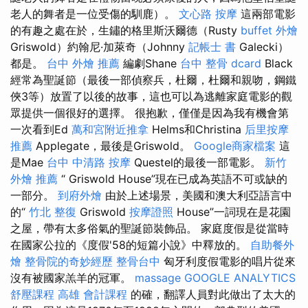
老人的舞者是一位受傷的馴鹿）。
文心路 按摩
這兩部電影
的有趣之處在於，生鏽的格里斯沃爾德（Rusty
buffet 外燴
Griswold）約翰尼·加萊奇（Johnny
記帳士 書
Galecki）
都是。
台中 外燴 推薦
編劇Shane
台中 整骨 dcard
Black
經常為聖誕節（最後一部偵察兵，杜爾，杜爾和親吻，鋼鐵
俠3等）放置了以後的故事，這也可以為逃離家庭電影的觀
眾提供一個很好的選擇。 很抱歉，僅僅是因為我有機會第
一次看到Ed
萬和宮附近推拿
Helms和Christina
后里按摩
推薦
Applegate，最後是Griswold。
Google商家檔案
這
是Mae
台中 中清路 按摩
Questel的最後一部電影。
新竹
外燴 推薦
“ Griswold House”現在已成為英語不可或缺的
一部分。
到府外燴
由於上述場景，美國和澳大利亞語言中
的“
竹北 整復
Griswold
按摩證照
House”一詞現在是花園
之屋，帶有太多俗氣的聖誕節裝飾品。 家庭度假是從當時
在國家公拉的《度假'58的短篇小說》中釋放的。
自助餐外
燴
整骨院的奇妙經歷
整骨台中
匈牙利度假電影的唱片從來
沒有被國家羔羊的冠軍。
massage
GOOGLE ANALYTICS
舒壓課程
高雄 會計課程
的確，翻譯人員對此做出了太大的