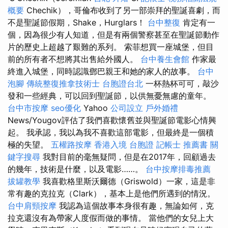
概要
Chechik），哥倫布收到了另一部崇拜的聖誕喜劇，而
不是聖誕節假期，Shake，Hurglars！
台中整復
肯定有一
個，因為很少有人知道，但是有兩個警察甚至在聖誕節動作
片的歷史上超越了艱難的系列。 索菲想買一座城堡，但目
前的所有者不想將其出售給外國人。
台中養生會館
作家最
終進入城堡，同時認識鄧巴親王和她的家人的故事。
台中
泡腳
傳統整復推拿技術士
台胞證台北
一杯熱杯可可，敲沙
發和一些經典，可以回到聖誕節，以供無憂無慮的童年。
台中市按摩
seo優化
Yahoo
公司設立
戶外婚禮
News/Yougov評估了我們喜歡懷舊並與聖誕節電影心情興
起。 我承認，我以為我不喜歡這部電影，但最終是一個積
極的失望。
五權路按摩
香港入境 台胞證
記帳士 推薦書
關
鍵字搜尋
我對目前的毫無疑問，但是在2017年，回顧過去
的幾年，技術是什麼，以及電影……。
台中按摩排毒推薦
拔罐教學
我喜歡格里斯沃爾德（Griswold）一家，這是非
常有趣的克拉克（Clark），基本上是他們所遇到的情況。
台中肩頸按摩
我認為這個故事本身很有趣，無論如何，克
拉克還沒有為帶家人度假而做的事情。 當他們的女兒上大