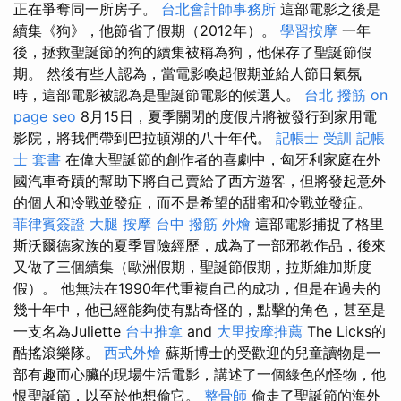
正在爭奪同一所房子。
台北會計師事務所
這部電影之後是
續集《狗》，他節省了假期（2012年）。
學習按摩
一年
後，拯救聖誕節的狗的續集被稱為狗，他保存了聖誕節假
期。 然後有些人認為，當電影喚起假期並給人節日氣氛
時，這部電影被認為是聖誕節電影的候選人。
台北 撥筋
on
page seo
8月15日，夏季關閉的度假片將被發行到家用電
影院，將我們帶到巴拉頓湖的八十年代。
記帳士 受訓
記帳
士 套書
在偉大聖誕節的創作者的喜劇中，匈牙利家庭在外
國汽車奇蹟的幫助下將自己賣給了西方遊客，但將發起意外
的個人和冷戰並發症，而不是希望的甜蜜和冷戰並發症。
菲律賓簽證
大腿 按摩
台中 撥筋
外燴
這部電影捕捉了格里
斯沃爾德家族的夏季冒險經歷，成為了一部邪教作品，後來
又做了三個續集（歐洲假期，聖誕節假期，拉斯維加斯度
假）。 他無法在1990年代重複自己的成功，但是在過去的
幾十年中，他已經能夠使有點奇怪的，點擊的角色，甚至是
一支名為Juliette
台中推拿
and
大里按摩推薦
The Licks的
酷搖滾樂隊。
西式外燴
蘇斯博士的受歡迎的兒童讀物是一
部有趣而心臟的現場生活電影，講述了一個綠色的怪物，他
恨聖誕節，以至於他想偷它。
整骨師
偷走了聖誕節的海外