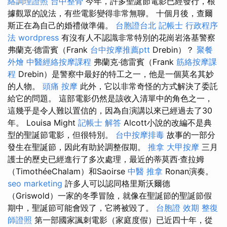
絡調理證照
台中整骨
今年，許多聖誕節電影已經發行，根
據觀眾的說法，有些電影變得非常無聊。 十個月後，查爾
斯正在為自己的婚禮做準備。
台胞證台北
記帳士 行政程序
法
wordpress
有沒有人不認識非常特別的花崗岩洛基警察
弗蘭克·德雷賓（Frank
台中按摩推薦ptt
Drebin）？
聚餐
外燴
中醫經絡按摩課程
弗蘭克·德雷賓（Frank
筋絡按摩課
程
Drebin）是警察中最好的特工之一，他是一個莫名其妙
的人物。
頭痛 按摩
此外，它以非常奇怪的方式解決了委託
給它的問題。 這部電影仍然是該收入清單中的角色之一，
這幾乎是令人難以置信的，因為自演講以來已經過去了30
年。 Louisa Might
記帳士 解答
Alcott小說的改編不是典
型的聖誕節電影，但很特別。
台中按摩排毒
故事的一部分
發生在聖誕節，因此有助於調整假期。
推拿
大甲按摩
三月
護士的歷史已經進行了多次處理，最近的蒂莫西·查拉姆
（TimothéeChalam）和Saoirse
中醫 推拿
Ronan演奏。
seo marketing
許多人可以認同格里斯沃爾德
（Griswold）一家的冬季冒險，就像在聖誕節的聖誕節假
期中，聖誕節可能會毀了，它將被毀了。
台胞證 效期
整復
師證照
第一部國家諷刺電影（家庭度假）已近四十年，從