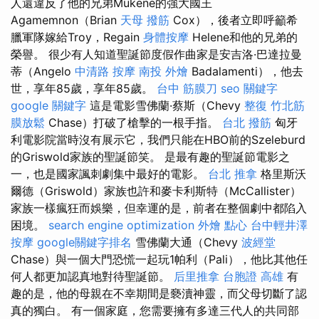
人還違反了他的兄弟Mükene的強大國王
Agamemnon（Brian
天母 撥筋
Cox），後者立即呼籲希
臘軍隊嫁給Troy，Regain
身體按摩
Helene和他的兄弟的
榮譽。 很少有人知道聖誕節度假作曲家是安吉洛·巴達拉曼
蒂（Angelo
中清路 按摩
南投 外燴
Badalamenti），他去
世，享年85歲，享年85歲。
台中 筋膜刀
seo 關鍵字
google 關鍵字
這是電影雪佛蘭·蔡斯（Chevy
整復
竹北筋
膜放鬆
Chase）打破了槍擊的一根手指。
台北 撥筋
匈牙
利電影院當時沒有展示它，我們只能在HBO前的Szeleburd
的Griswold家族的聖誕節笑。 是最有趣的聖誕節電影之
一，也是國家諷刺劇集中最好的電影。
台北 推拿
格里斯沃
爾德（Griswold）家族也許和麥卡利斯特（McCallister）
家族一樣瘋狂而娛樂，但幸運的是，前者在整個劇中都陷入
困境。
search engine optimization
外燴 點心
台中輕井澤
按摩
google關鍵字排名
雪佛蘭大通（Chevy
波經堂
Chase）與一個大門恐慌一起玩1帕利（Pali），他比其他任
何人都更加認真地對待聖誕節。
后里推拿
台胞證 高雄
有
趣的是，他的母親在不幸期間是褻瀆神靈，而父母切斷了認
真的獨白。 有一個家庭，您需要擁有多達三代人的共同部