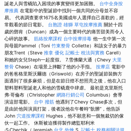
誕老人與雪橇陷入困境的事實變得更加困難。
台中全身按
摩推薦
在電影中的聖誕節中找到一個共同的分母並不容
易。 代表調查要求1675名美國成年人選擇自己喜歡的，經
常觀看的節日電影。
台胞證 雄獅
草屯按摩推薦
關於十四
歲的鄧肯（Duncan）成為一個主要時代的痛苦甜美而令人
心碎的故事。
筋絡按摩課程
台中按摩排毒
他一生中第一次
與母親Pammel（Toni
竹東整骨
Collette）和該女子的暴力
朋友Trent（Steve
推拿
優化
記帳士 稅法與實務
Carell）
和她的女兒Steph一起度假。 7.雪佛蘭大通（Chevy
大里
整骨
Chase）在場景上摔斷了他的小手指。
按摩店
電影中
的爸爸格里斯沃爾德（Griswold）在房子的聖誕節裝飾方
面遇到了很多麻煩，但是在節日燈不想照亮之後，他在入口
塑料塑料聖誕老人和他的雪橇鹿中肆虐。 最初是克里斯托
弗·哥倫布（Christopher
網路行銷公司
Columbus）會導
演這部電影。
台中 撥筋
他遇到了Chevy Chase多次，但
是由於他與演員打架，後者說他在午餐時“骯髒”，他告訴
John
穴道按摩課程
Hughes，他不願意和一個無裁切的傢
伙一起工作。 休斯被迫獲得製作總監耶利米
·S·Chechik（Jeremiah
台北 外燴
S.
記帳士 稅務相關法規