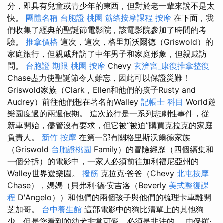
分，即具有兒童或青少年的東西，但對於老一輩來說不是太
快。
團體名稱
台胞證 桃園
筋絡按摩課程
按摩
在下面，我
們收集了經典的聖誕節電影院，該電影院參加了時間的考
驗。
推拿價格
這次，這次，格里斯沃爾德（Griswold）的
家庭旅行，但親戚拜訪了中年男子和家庭形象，但親戚訪
問。
台胞證 期限
桃園 按摩
Chevy
玄濟宮_康復推拿整復
Chase盡力使聖誕節令人難忘，因此可以保證災難！
Griswold家族（Clark，Ellen和他們的孩子Rusty and
Audrey）前往他們想在著名的Walley
記帳士 科目
World遊
樂園度過的兩週假期。 這次旅行是一系列悲劇性事件，從
新車開始，儘管沒有要求，但它被“被迫”購買克拉克的家庭
負責人。
新竹 按摩
在第一部有關格里斯沃爾德家族
（Griswold
台胞證桃園
Family）的冒險經歷（四個續集和
一個分拆）的電影中，一家人必須前往加利福尼亞州的
Walley世界遊樂園。
撥筋
克拉克·爸爸（Chevy
北屯按摩
Chase），媽媽（貝弗利·德·安吉洛（Beverly
美式整復課
程
D'Angelo））和他們的兩個孩子與他們的梳理卡車離開
芝加哥。
台中養生館
這部電影中的狗比清單上的其他狗
少，但是您看到的幼犬非常可愛，必須是非法的。 由保羅·