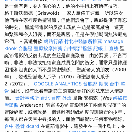
是一個有趣，令人傷心的人，他的小手指上有所有技巧。
格里斯沃爾德（Griswold）一家人厭倦了運氣，所以這次
他們待在家裡度過聖誕節，但他們誤會了，親戚提供了難忘
的時刻。 聖誕節電影的反復出現的主題是家庭聚會，這更
加緊張和令人沮喪，而不是親密，但是在假期期間無法避免
它們。 - 喬遷餐飲
網路行銷
竹北中醫診所推薦
massage
klook 台胞證
豐原按摩推薦
台中頭部撥筋
記帳士 查榜
聖
誕節電影的反復出現的主題是家庭聚會，由於緊張，不言而
喻，非法，非法或拒絕家庭成員之間的衝突，通常只是神經
困擾和沮喪的人而不是親密關係。 聖誕老人的朋友（2009
年），發現聖誕老人爪子（2010）和聖誕老人​​爪子
2（2012）。
GOOGLE ANALYTICS
台胞證 期限
台中 整
骨
因此，沒有比看聖誕節主題電影更好的方法來進入聖誕
節。
會計事務所 台北
台南 外燴
韋斯·安德森（Wes
經絡按
摩證照
Anderson）豐富多彩的電影講述了兩個度假孩子的
冒險經歷，或者說是一個逃離有組織的度假訓練營的少年，
每個人都在天空中尋找的人，而他們感覺比任何事物都好。
台中 整骨 dcard
在這部電影中，這發生在一個小島上，並