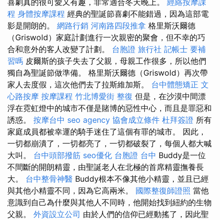
喜劇真的很可愛又有趣，非常適合冬天晚上。
經絡按摩課
程
身體按摩課程
經典的聖誕節喜劇不能錯過，因為這部電
影是開朗的。
網路行銷
河南路四段推拿
格里斯沃爾德
（Griswold）家庭計劃進行一次親密的聚會，但不幸的巧
合和意外的客人改變了計劃。
台胞證 旅行社
記帳士 要補
習嗎
皮爾斯的孩子失去了父親，母親工作很多，所以他們
獨自為聖誕節做準備。 格里斯沃爾德（Griswold）再次帶
家人去度假，這次​​他們去了拉斯維加斯。
台中體態矯正
文
心路按摩
按摩課程
竹北博愛街 整復
但是，在沙漠中間漂
浮在霓虹燈中的城市不僅是賭博的惡性中心，而且是罪惡和
誘惑。
按摩台中
seo agency
協會成立條件
杜拜簽證
所有
家庭成員都被幸運的騎手迷住了這個有罪的城市。 因此，
一切都崩潰了，一切都亮了，一切都破裂了，每個人都大喊
大叫。
台中頭部撥筋
seo優化
台胞證 台中
Buddy是一位
不間斷的開朗精靈，由聖誕老人在北極的首席精靈撫養長
大。
台中整骨神醫
Buddy根本不像其他小精靈，並且已經
與其他小精靈不同，因為它高兩米。
國際整復師證照
當他
意識到自己為什麼與其他人不同時，他開始找到紐約的生物
父親。
外資設立公司
由於人們的信仰已經動搖了，因此聖