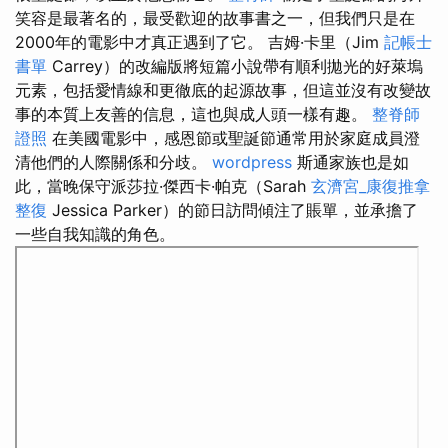
笑容是最著名的，最受歡迎的故事書之一，但我們只是在
2000年的電影中才真正遇到了它。 吉姆·卡里（Jim
記帳士
書單
Carrey）的改編版將短篇小說帶有順利拋光的好萊塢
元素，包括愛情線和更徹底的起源故事，但這並沒有改變故
事的本質上友善的信息，這也與成人頭一樣有趣。
整脊師
證照
在美國電影中，感恩節或聖誕節通常用於家庭成員澄
清他們的人際關係和分歧。
wordpress
斯通家族也是如
此，當晚保守派莎拉·傑西卡·帕克（Sarah
玄濟宮_康復推拿
整復
Jessica Parker）的節日訪問傾注了賬單，並承擔了
一些自我知識的角色。