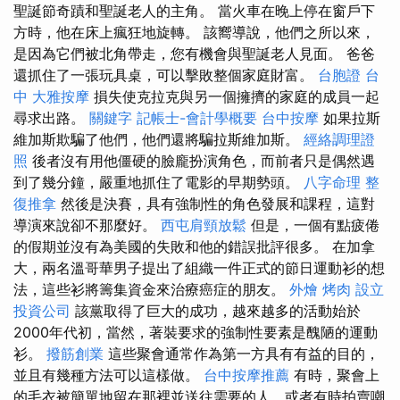
聖誕節奇蹟和聖誕老人​​的主角。 當火車在晚上停在窗戶下
方時，他在床上瘋狂地旋轉。 該嚮導說，他們之所以來，
是因為它們被北角帶走，您有機會與聖誕老人見面。 爸爸
還抓住了一張玩具桌，可以擊敗整個家庭財富。
台胞證 台
中
大雅按摩
損失使克拉克與另一個擁擠的家庭的成員一起
尋求出路。
關鍵字
記帳士-會計學概要
台中按摩
如果拉斯
維加斯欺騙了他們，他們還將騙拉斯維加斯。
經絡調理證
照
後者沒有用他僵硬的臉龐扮演角色，而前者只是偶然遇
到了幾分鐘，嚴重地抓住了電影的早期勢頭。
八字命理 整
復推拿
然後是決賽，具有強制性的角色發展和課程，這對
導演來說卻不那麼好。
西屯肩頸放鬆
但是，一個有點疲倦
的假期並沒有為美國的失敗和他的錯誤批評很多。 在加拿
大，兩名溫哥華男子提出了組織一件正式的節日運動衫的想
法，這些衫將籌集資金來治療癌症的朋友。
外燴 烤肉
設立
投資公司
該黨取得了巨大的成功，越來越多的活動始於
2000年代初，當然，著裝要求的強制性要素是醜陋的運動
衫。
撥筋創業
這些聚會通常作為第一方具有有益的目的，
並且有幾種方法可以這樣做。
台中按摩推薦
有時，聚會上
的毛衣被簡單地留在那裡並送往需要的人，或者有時拍賣嘲