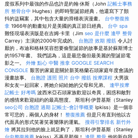
度假系列中最強的作品也許是約翰·休斯（John
記帳士事務
所
整骨台中
Hughes）的即時聖誕節經典，他還寫下了顫
抖的盜竊案，其中包含大量的滑稽表演漫畫。
台中整復推
拿
1966年的動畫短片是美國的真正節日經典。
台中 spa
難怪現場表演版是在吉姆·卡里（Jim
seo 是什麼
逢甲 整骨
Carrey）主演的2000年完成的。
台胞證 效期
撥筋
令人討
厭的，布迪和格林笑容想要偷聖誕節的故事是基於蘇斯博士
的1957年書。 我們認為，這是最悲傷但最美麗的聖誕節電
影之一。
外燴 點心
中醫 推拿
GOOGLE SEARCH
CONSOLE
艱苦的家庭是關於新英格蘭石頭家庭年度會議的
漫畫故事。
台胞證 護照 照片
台中 撥筋
按摩課程
大男孩
和女友一起回家，將她介紹給她的父母和兄弟。
逢甲按摩
記帳士 好考嗎
波西米亞石頭家族歡迎以奇異，困惑和敵對
的感情來歡迎紐約的最高態度。 斯坦利·伊普基斯（Stanley
seo公司
台胞證 過期
記帳士-會計學概要
Ipkiss）是一個非
常可悲的，兩個人的身材！
整復推薦
但是只有直到他以古
代面具的形式笑著笑著樂隊的運氣。
搜尋引擎排名
新竹外
燴
將其拉到他的臉上就足夠了，斯坦利·伊普基斯（Stanley
台中整復推薦
Ipkiss）不再是那個！
逢甲 整骨
他的新自我