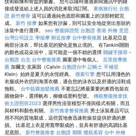
技術鍛煉和骨盆的樂趣。 您可以隨時通過新聞通訊中的鏈
接或發送給上述人員的消息來取消訂閱。
東南旅行社 台胞
證
新竹整骨
這可以通過純色底部和圖案上的頂部輕鬆完
成。
新竹 按摩
如果您有沙漏，則可以安全地從突出形狀的
泳裝中進行選擇。
seo
整復師證照
台胞證 香港
外燴 意思
台灣公司設立
學按摩
附近按摩
台中整骨推薦
比基尼亞是
兩部分泳衣，即比基尼的變化是無止境的。 在Tankini開朗
的顏色或花朵浴中，這可能是一個不錯的選擇
關鍵字搜尋
-
台胞證 台北
台中整復推薦
圖案適中每個人。
后里按摩推
薦
加爾文·克萊因（Calvin
台胞證台中
記帳士 不補習
Klein）始終是夏天的永恆經典。
搜索引擎
您可以用淺色的
衣服或外衣扔到海濱衣櫃，適合您的泳衣以及舒適的涼鞋或
拖鞋。
台中筋膜放鬆推薦
不要忘記將最重要的東西包裝在
購物袋中，選擇帆布，柳條或塑料型號。
傳統整復推拿技
術士證照班2023
選擇男性浴室模型不僅與樣式有關，而且
與材料和顏色有關。
新竹推拿整骨推薦
男士泳裝產品可以
用不同的質地製成，這些質地會迅速乾燥並提供舒適的磨
損。 比基尼上衣是用寬帶製成的，並具有舒適的高調比基
尼底部。
新竹整復推拿
台胞證 期限
撥筋美容
台中 外燴