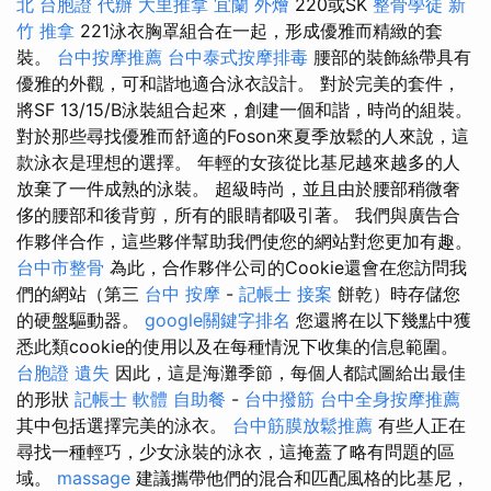
北
台胞證 代辦
大里推拿
宜蘭 外燴
220或SK
整骨學徒
新
竹 推拿
221泳衣胸罩組合在一起，形成優雅而精緻的套
裝。
台中按摩推薦
台中泰式按摩排毒
腰部的裝飾絲帶具有
優雅的外觀，可和諧地適合泳衣設計。 對於完美的套件，
將SF 13/15/B泳裝組合起來，創建一個和諧，時尚的組裝。
對於那些尋找優雅而舒適的Foson來夏季放鬆的人來說，這
款泳衣是理想的選擇。 年輕的女孩從比基尼越來越多的人
放棄了一件成熟的泳裝。 超級時尚，並且由於腰部稍微奢
侈的腰部和後背剪，所有的眼睛都吸引著。 我們與廣告合
作夥伴合作，這些夥伴幫助我們使您的網站對您更加有趣。
台中市整骨
為此，合作夥伴公司的Cookie還會在您訪問我
們的網站（第三
台中 按摩
-
記帳士 接案
餅乾）時存儲您
的硬盤驅動器。
google關鍵字排名
您還將在以下幾點中獲
悉此類cookie的使用以及在每種情況下收集的信息範圍。
台胞證 遺失
因此，這是海灘季節，每個人都試圖給出最佳
的形狀
記帳士 軟體
自助餐
-
台中撥筋
台中全身按摩推薦
其中包括選擇完美的泳衣。
台中筋膜放鬆推薦
有些人正在
尋找一種輕巧，少女泳裝的泳衣，這掩蓋了略有問題的區
域。
massage
建議攜帶他們的混合和匹配風格的比基尼，