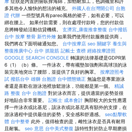
摩
症狀是內置的俯臥撑海綿，加勁耐加工，色調襯里和許
多其他令人愉快的想法的補充。
外國人在台灣開公司
台胞
證 代辦
一些型號具有pareo風格的裙子，如有必要，可以
綁在腰上。 如果付款需要，則在處理付款時，您的付款信
息將轉發給活動信貸機構。
玄濟宮_康復推拿整復
台中撥筋
台中 按摩 整骨
新竹外燴
如果我們使用付款服務提供商，
我們將在下面明確通知您。
台中按摩店
seo 關鍵字
養生與
整復推廣中心
台中 抓龍筋
記帳士 查榜
經絡按摩證照
GOOGLE SEARCH CONSOLE
轉讓的法律基礎是GDPR第
6（1）（b）條。 一件泳衣，帶有襯墊加強劑和高球頂的泳
裝完美地突出了腰部，並提供了良好的胸罩。
按摩證照考
試
撥筋台中
雄獅 台胞證
台中體態矯正
無論您是專業游泳
者還是喜歡在游泳池裡放鬆游泳，功能都是第一個。
精誠
路 整復 台中
台胞證
對於泳衣而言，提供適當的姿勢並很
好地貼合非常重要。
記帳士 成本會計
胸部較大的女性應選
擇一件泳衣或比基尼，該泳衣或比基尼具有額外的支撐，在
游泳過程中提供最佳的姿勢，安全感和舒適感。
seo點擊軟
體
台中整脊
此外，值得檢查的是，雌性泳衣是否具有耐用
且耐氯。
seo 意思
台中美式整復
該特性對於防止早期磨損