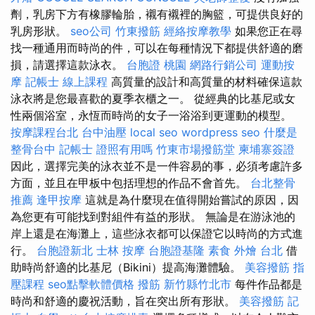
劑，乳房下方有橡膠輪胎，襯有襯裡的胸籃，可提供良好的
乳房形狀。
seo公司
竹東撥筋
經絡按摩教學
如果您正在尋
找一種通用而時尚的件，可以在每種情況下都提供舒適的磨
損，請選擇這款泳衣。
台胞證 桃園
網路行銷公司
運動按
摩
記帳士 線上課程
高質量的設計和高質量的材料確保這款
泳衣將是您最喜歡的夏季衣櫃之一。 從經典的比基尼或女
性兩個浴室，永恆而時尚的女子一浴浴到更運動的模型。
按摩課程台北
台中油壓
local seo
wordpress seo
什麼是
整骨台中
記帳士 證照有用嗎
竹東市場撥筋堂
柬埔寨簽證
因此，選擇完美的泳衣並不是一件容易的事，必須考慮許多
方面，並且在甲板中包括理想的作品不會首先。
台北整骨
推薦
逢甲按摩
這就是為什麼現在值得開始嘗試的原因，因
為您更有可能找到對組件有益的形狀。 無論是在游泳池的
岸上還是在海灘上，這些泳衣都可以保證它以時尚的方式進
行。
台胞證新北
士林 按摩
台胞證基隆
素食 外燴 台北
借
助時尚舒適的比基尼（Bikini）提高海灘體驗。
美容撥筋
指
壓課程
seo點擊軟體價格
撥筋 新竹縣竹北市
每件作品都是
時尚和舒適的慶祝活動，旨在突出所有形狀。
美容撥筋
記