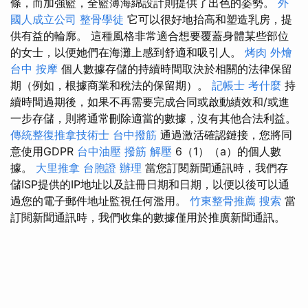
條，而加強籃，全籃薄海綿設計則提供了出色的姿勢。
外
國人成立公司
整骨學徒
它可以很好地抬高和塑造乳房，提
供有益的輪廓。 這種風格非常適合想要覆蓋身體某些部位
的女士，以便她們在海灘上感到舒適和吸引人。
烤肉 外燴
台中 按摩
個人數據存儲的持續時間取決於相關的法律保留
期（例如，根據商業和稅法的保留期）。
記帳士 考什麼
持
續時間過期後，如果不再需要完成合同或啟動績效和/或進
一步存儲，則將通常刪除適當的數據，沒有其他合法利益。
傳統整復推拿技術士
台中撥筋
通過激活確認鏈接，您將同
意使用GDPR
台中油壓
撥筋 解壓
6（1）（a）的個人數
據。
大里推拿
台胞證 辦理
當您訂閱新聞通訊時，我們存
儲ISP提供的IP地址以及註冊日期和日期，以便以後可以通
過您的電子郵件地址監視任何濫用。
竹東整骨推薦
搜索
當
訂閱新聞通訊時，我們收集的數據僅用於推廣新聞通訊。