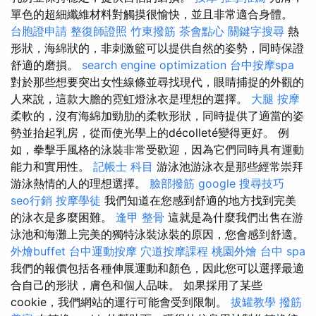
單色的超細纖維材料對觸摸很愉快，並且非常適合身體。
台胞證申請
整復師證照
竹東撥筋
茶會點心
關鍵字搜尋
熱
形狀，海綿狀的，非刺激籃可以提供自然的姿勢，同時保證
舒適的磨損。
search engine optimization
台中按摩spa
對於那些想要突出女性線條並尋找現代，眼睛捕捉的外觀的
人來說，這款大膽的霓虹燈泳衣是理想的選擇。
大腿 按摩
柔軟的，沒有海綿加勁肋的柔軟形狀，同時提供了適當的姿
勢並抬起乳房，從而使光學上的décolleté變得更好。 例
如，拳擊手風格的泳裝非常受歡迎，因為它們同時具有運動
能力和實用性。
記帳士 科目
游泳池游泳衣是那些經常崇拜
游泳熱情的人的理想選擇。
臉部撥筋
google 搜尋技巧
seo行銷
按摩學徒
我們知道在您感到舒適的地方找到完美
的泳衣是多麼困難。
逢甲 整骨
這就是為什麼我們出售在游
泳池和海灘上完美的獨特泳裝泳裝的原因，您會感到舒適。
外燴buffet
台中運動按摩
穴道按摩課程
桃園外燴
台中 spa
我們的報價包括各種伸展運動和顏色，因此您可以選擇最適
合自己的形狀，膚色和個人品味。 如果採用了某些
cookie，我們網站的運行可能會受到限制。
拔罐教學
撥筋