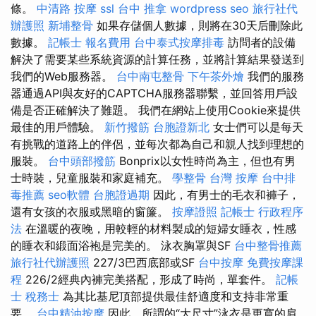
條。
中清路 按摩
ssl
台中 推拿
wordpress seo
旅行社代
辦護照
新埔整骨
如果存儲個人數據，則將在30天后刪除此
數據。
記帳士 報名費用
台中泰式按摩排毒
訪問者的設備
解決了需要某些系統資源的計算任務，並將計算結果發送到
我們的Web服務器。
台中南屯整骨
下午茶外燴
我們的服務
器通過API與友好的CAPTCHA服務器聯繫，並回答用戶設
備是否正確解決了難題。 我們在網站上使用Cookie來提供
最佳的用戶體驗。
新竹撥筋
台胞證新北
女士們可以是每天
有挑戰的道路上的伴侶，並每次都為自己和親人找到理想的
服裝。
台中頭部撥筋
Bonprix以女性時尚為主，但也有男
士時裝，兒童服裝和家庭補充。
學整骨
台灣 按摩
台中排
毒推薦
seo軟體
台胞證過期
因此，有男士的毛衣和褲子，
還有女孩的衣服或黑暗的窗簾。
按摩證照
記帳士 行政程序
法
在溫暖的夜晚，用較輕的材料製成的短婦女睡衣，性感
的睡衣和緞面浴袍是完美的。 泳衣胸罩與SF
台中整骨推薦
旅行社代辦護照
227/3巴西底部或SF
台中按摩
免費按摩課
程
226/2經典內褲完美搭配，形成了時尚，單套件。
記帳
士 稅務士
為其比基尼頂部提供最佳舒適度和支持非常重
要。
台中精油按摩
因此，所謂的“大尺寸”泳衣是更寬的肩