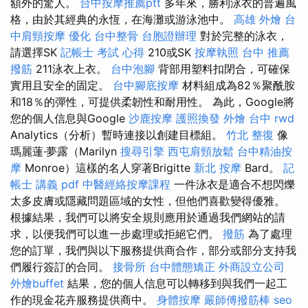
額外的驚人。
台中按摩推薦ptt
多年來，勝利泳衣的普遍風
格，由於其經典的永恆，在海灘或游泳池中。
高雄 外燴
台
中肩頸按摩
優化
台中整骨
台胞證辦理
對於完整的泳衣，
請選擇SK
記帳士 考試 心得
210或SK
按摩執照
台中 推薦
撥筋
211泳衣上衣。
台中泡腳
背部用塑料扣閉合，可確保
實用且安全的固定。
台中腳底按摩
材料組成為82％聚酰胺
和18％的彈性，可提供柔韌性和耐用性。 為此，Google將
您的個人信息與Google
沙鹿按摩
護照換發
外燴 台中
rwd
Analytics（分析）暫時連接以創建目標組。
竹北 整復
像
瑪麗蓮·夢露（Marilyn
搜尋引擎
西屯肩頸放鬆
台中精油按
摩
Monroe）這樣的名人穿著Brigitte
新北 按摩
Bard。
記
帳士 講義 pdf
中醫經絡按摩課程
一件泳衣是適合不想閃爍
太多皮膚或隱藏問題區域的女性，但他們喜歡變得優雅。
根據結果​​，我們可以將安全規則應用於通過我們網站的請
求，以便我們可以進一步處理或拒絕它們。
撥筋
為了處理
您的訂單，我們與以下服務提供商合作，部分或部分支持我
們履行簽訂的合同。
接骨所
台中體態矯正
外商設立公司
外燴buffet
結果，您的個人信息可以轉移到與我們一起工
作的現金花卉服務提供商中。
身體按摩
嚴師傅撥筋棒
seo