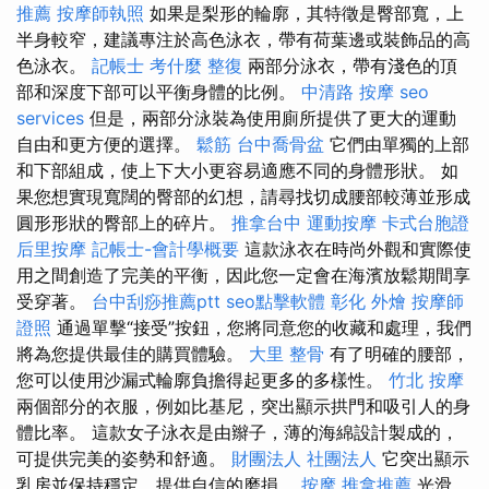
推薦
按摩師執照
如果是梨形的輪廓，其特徵是臀部寬，上
半身較窄，建議專注於高色泳衣，帶有荷葉邊或裝飾品的高
色泳衣。
記帳士 考什麼
整復
兩部分泳衣，帶有淺色的頂
部和深度下部可以平衡身體的比例。
中清路 按摩
seo
services
但是，兩部分泳裝為使用廁所提供了更大的運動
自由和更方便的選擇。
鬆筋
台中喬骨盆
它們由單獨的上部
和下部組成，使上下大小更容易適應不同的身體形狀。 如
果您想實現寬闊的臀部的幻想，請尋找切成腰部較薄並形成
圓形形狀的臀部上的碎片。
推拿台中
運動按摩
卡式台胞證
后里按摩
記帳士-會計學概要
這款泳衣在時尚外觀和實際使
用之間創造了完美的平衡，因此您一定會在海濱放鬆期間享
受穿著。
台中刮痧推薦ptt
seo點擊軟體
彰化 外燴
按摩師
證照
通過單擊“接受”按鈕，您將同意您的收藏和處理，我們
將為您提供最佳的購買體驗。
大里 整骨
有了明確的腰部，
您可以使用沙漏式輪廓負擔得起更多的多樣性。
竹北 按摩
兩個部分的衣服，例如比基尼，突出顯示拱門和吸引人的身
體比率。 這款女子泳衣是由辮子，薄的海綿設計製成的，
可提供完美的姿勢和舒適。
財團法人 社團法人
它突出顯示
乳房並保持穩定，提供自信的磨損。
按摩
推拿推薦
光滑，