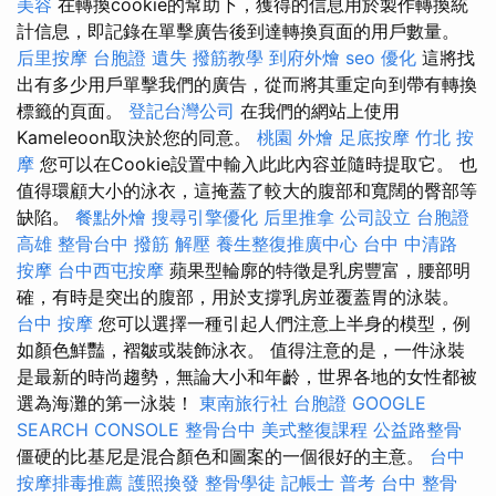
美容
在轉換cookie的幫助下，獲得的信息用於製作轉換統
計信息，即記錄在單擊廣告後到達轉換頁面的用戶數量。
后里按摩
台胞證 遺失
撥筋教學
到府外燴
seo 優化
這將找
出有多少用戶單擊我們的廣告，從而將其重定向到帶有轉換
標籤的頁面。
登記台灣公司
在我們的網站上使用
Kameleoon取決於您的同意。
桃園 外燴
足底按摩
竹北 按
摩
您可以在Cookie設置中輸入此此內容並隨時提取它。 也
值得環顧大小的泳衣，這掩蓋了較大的腹部和寬闊的臀部等
缺陷。
餐點外燴
搜尋引擎優化
后里推拿
公司設立
台胞證
高雄
整骨台中
撥筋 解壓
養生整復推廣中心
台中 中清路
按摩
台中西屯按摩
蘋果型輪廓的特徵是乳房豐富，腰部明
確，有時是突出的腹部，用於支撐乳房並覆蓋胃的泳裝。
台中 按摩
您可以選擇一種引起人們注意上半身的模型，例
如顏色鮮豔，褶皺或裝飾泳衣。 值得注意的是，一件泳裝
是最新的時尚趨勢，無論大小和年齡，世界各地的女性都被
選為海灘的第一泳裝！
東南旅行社 台胞證
GOOGLE
SEARCH CONSOLE
整骨台中
美式整復課程
公益路整骨
僵硬的比基尼是混合顏色和圖案的一個很好的主意。
台中
按摩排毒推薦
護照換發
整骨學徒
記帳士 普考
台中 整骨