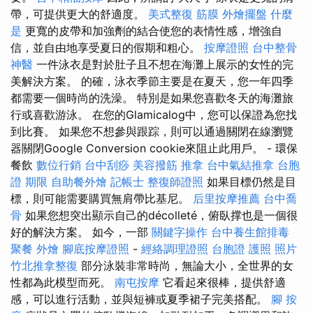
帶，可提供更大的舒適度。
美式整復 筋膜
外燴擺盤
什麼
是
更寬的皮帶和加強劑的結合使您的表情性感，增強自
信，並自由地享受夏日的假期和粗心。
按摩證照
台中整骨
神醫
一件泳衣是對於肚子且不想在海灘上展示的女性的完
美解決方案。 的確，泳衣季節主要是在夏天，您一年四季
都需要一個時尚的洗澡。 特別是如果您喜歡冬天的海灘旅
行或喜歡游泳。 在您的Glamicalog中，您可以保證為您找
到比賽。 如果您不想參與跟踪，則可以通過關閉在線瀏覽
器關閉Google Conversion cookie來阻止此用戶。 - 環保
餐飲
數位行銷
台中刮痧
美容撥筋
推拿
台中氣結推拿
台胞
證 期限
自助餐外燴
記帳士
整復師證照
如果目標仍然是目
標，則可能需要購買無肩帶比基尼。
后里按摩推薦
台中喬
骨
如果您想突出顯示自己的décolleté，俯臥撑也是一個很
好的解決方案。 如今，一部
關鍵字操作
台中養生館排毒
聚餐 外燴
腳底按摩證照
-
經絡調理證照
台胞證 護照 照片
竹北推拿整復
部分泳裝非常時尚，無論大小，全世界的女
性都為此模型而死。
南屯按摩
它看起來很棒，提供舒適
感，可以進行活動，並與短褲或夏季裙子完美搭配。
腳 按