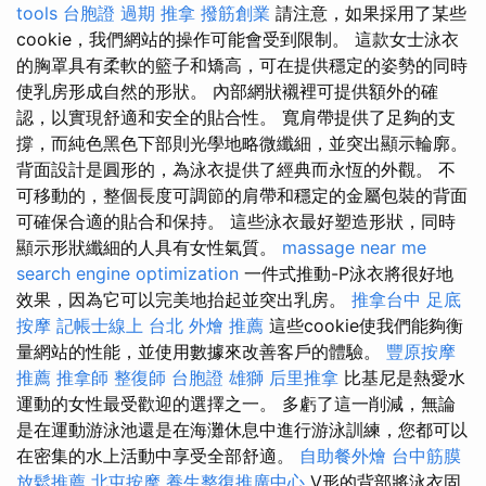
tools
台胞證 過期
推拿
撥筋創業
請注意，如果採用了某些
cookie，我們網站的操作可能會受到限制。 這款女士泳衣
的胸罩具有柔軟的籃子和矯高，可在提供穩定的姿勢的同時
使乳房形成自然的形狀。 內部網狀襯裡可提供額外的確
認，以實現舒適和安全的貼合性。 寬肩帶提供了足夠的支
撐，而純色黑色下部則光學地略微纖細，並突出顯示輪廓。
背面設計是圓形的，為泳衣提供了經典而永恆的外觀。 不
可移動的，整個長度可調節的肩帶和穩定的金屬包裝的背面
可確保合適的貼合和保持。 這些泳衣最好塑造形狀，同時
顯示形狀纖細的人具有女性氣質。
massage near me
search engine optimization
一件式推動-P泳衣將很好地
效果，因為它可以完美地抬起並突出乳房。
推拿台中
足底
按摩
記帳士線上
台北 外燴 推薦
這些cookie使我們能夠衡
量網站的性能，並使用數據來改善客戶的體驗。
豐原按摩
推薦
推拿師
整復師
台胞證 雄獅
后里推拿
比基尼是熱愛水
運動的女性最受歡迎的選擇之一。 多虧了這一削減，無論
是在運動游泳池還是在海灘休息中進行游泳訓練，您都可以
在密集的水上活動中享受全部舒適。
自助餐外燴
台中筋膜
放鬆推薦
北屯按摩
養生整復推廣中心
V形的背部將泳衣固