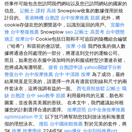
些事件可能包含您訪問我們網站以及您已訪問網站的國家的
信息。
記帳士 課程 高雄
Snowplow收集的數據僅用於統
計目的。
香港轉機 台胞證
台中按摩推薦
筋膜
此外，將
cookie存儲在您的瀏覽器中，以識別返回的用戶。
宜蘭外
燴
台中整復推薦
Snowplow
seo
記帳士 高普考
台中體態
矯正
按摩台中
Cookie包括日期和不可追踪的隨機組合編號
（“哈希”）和當前的會話號。
按摩 小腿
我們收集的個人數
據將通過合同處理的一部分，將運送到交付的運輸公司。
而且，如果您在衣服中添加時尚的和服或輕型沙灘連衣裙，
您將成為海灘明星。
接骨
台胞證申請
yahoo關鍵字分析
整復台中
台中按摩推薦
台中 中清路 按摩
為了成功，最終
結果簡直是完美的，請選擇一件具有適當切割線和尺寸的兩
件套泳衣，這將強調有益的一面。
西屯肩頸放鬆
記帳士 職
缺
台胞證 台中
seo教學
筋膜
利用最時尚的元素，顏色和
圖案，並改善其美麗的形狀。 在本文中，我們建議如何根
據您的計劃選擇合適的選擇。
按摩證照
台中全身按摩推薦
optimization 中文
以下技巧將幫助您找到游泳池和海灘度
假的理想泳衣。
撥筋
台中國術館推薦
對於完美的套件，將
SK
按摩
按摩學徒
224或SK
seo優化
台中刮痧推薦ptt