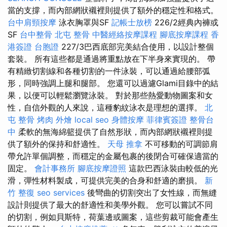
當的支撐，而內部網狀襯裡則提供了額外的穩定性和格式。
台中肩頸按摩
泳衣胸罩與SF
記帳士放榜
226/2經典內褲或
SF
台中整骨
北屯 整骨
中醫經絡按摩課程
腳底按摩課程
香
港簽證 台胞證
227/3巴西底部完美結合使用，以設計整個
套裝。 所有這些都是通過將重點放在下半身來實現的。 帶
有精緻切割線和各種切割的一件泳裝，可以通過給腰部弧
形，同時強調上腿和腿部。 您還可以過濾Glami目錄中的結
果，以便可以輕鬆瀏覽泳裝。 對於那些熱愛動物圖案和女
性，自信外觀的人來說，這種豹紋泳衣是理想的選擇。
北
屯 整骨
烤肉 外燴
local seo
身體按摩
菲律賓簽證
整骨台
中
柔軟的無海綿籃提供了自然形狀，而內部網狀襯裡則提
供了額外的保持和舒適性。
天母 推拿
不可移動的可調節肩
帶允許單個調整，而穩定的金屬包裹的後閉合可確保適當的
固定。
會計事務所
腳底按摩證照
這款巴西泳裝由較低的光
滑，彈性材料製成，可提供完美的合身和舒適的磨損。
新
竹 整復
seo services
後彎曲的切割突出了女性線，而無縫
設計則提供了最大的舒適性和美學外觀。 您可以嘗試不同
的切割，例如貝斯特，荷葉邊或圖案，這些剪裁可能會產生