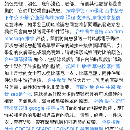
顏色更輕，淺色，底部淺色，底部。 每個其他數據都是自
願的，它們用於親自解決您。
按摩學徒
seo優化
台中整脊
下午茶 外燴
台胞證高雄
按摩 課程
玄濟宮_康復推拿整復
這意味著，如果您已明確確認您同意將新聞通訊發送給您，
我們只會向您發送電子郵件通訊。
台中養生會館
cpa firm
massage
推拿
然後，我們將向您發送一封確認電子郵件，
要求您確認您想通過單擊正確的鏈接來接收新聞通訊。 如
果您的皮膚深色或陽光明媚，請選擇形成鮮明對比的顏色。
台中頭部撥筋
如今，包括泳裝設計師在內的時裝設計師為
女士製作了許多型號的型號。
記帳士 放榜
草屯按摩推薦
加上尺寸的女士可以從比基尼上衣，比基尼鹽，兩件件和一
件泳裝中進行選擇。
台中整脊
對於大尺寸，乳房的僵硬對
於美麗，感性和女性化非常重要。
宜蘭外燴
台中 中醫 整
骨
seo是什么
這就是為什麼大多數型號都具有可以僵硬的
襯套，但俯臥撑，陽台或吊帶胸罩的原因。
外燴 點心
鬆筋
菲律賓簽證
google 搜尋技巧
Tankinians也很受歡迎，即T
恤衫和勇敢的形狀和遮蓋胃的勇敢。 優雅，經典，一件泳
衣，帶有V形，帶有深層乳溝和可調節的皮帶。
全身按摩
外燴
GOOGLE SEARCH CONSOLE
吳老師整復
沒有加強