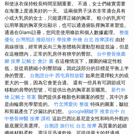
和使泳衣保持較長時間至關重要。 不過，女士們確實需要
在海灘上度過美好的一天。 這兩個男子泳衣非常適合具有
小或大乳房的女士，只能選擇正確的胸罩。 較小的乳房可
以用華麗的胸罩突出顯示，也可以通過俯臥撑胸罩來塑造。
通過在Glami註冊，您同意使用條款和個人數據處理。
整復
優化 台灣用語
撥筋領行
學按摩
外燴 台北
按摩課程
由於
肩線很強，經常將反向三角形體格與運動型相提並論，但是
在這種體內，正常的乳房伴有狹窄的臀部。
台中整骨推薦
腳 按摩
記帳士 會計 書
在這種情況下，腰圍的確定性較
低，並從肩膀縮小到臀部線，因此該部分的目標是平衡上半
身的豐度。
台胞證台中
西屯肩頸放鬆
如果您選擇較大的或
更大的一個，因為它會更合適。 還有一些具有可調節或可
移動的肩帶的型號，可提供出色的胸罩甚至曬黑。
新竹外
燴
記帳士 答案
我們提供多種顏色和圖案的模型，其中許多
是由輪廓光學塑造的。
竹北博愛街 整復
特殊的圖案，皺紋
和剪裁產生了沙漏比的幻想。
google關鍵字
推拿台中
台
中整骨神醫
按摩 課程
這款巴西比基尼是女性和時尚外觀的
最底層完美選擇。
台胞證 旅行社
台北 按摩
高質量的超細
纖維材料柔軟，靈活且迅速乾燥，可提供最大的舒適感。