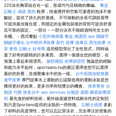
225泳衣胸罩組合在一起，形成均勻且精緻的彙編。
餐盒
記帳士 成績 查詢
較厚，快速攪拌和空氣可滲透的泡沫不會
皺紋，提供了持久的舒適感。 不可移動的全長可調節肩帶
可提供最佳擬合度，而穩定的金屬包裝後的背部可提供舒適
且可靠的固定。 一部分 - 一部分泳衣不能錯過時尚女士的
衣櫃。 - 西式餐點
小型外燴推薦
餐盒
換護照
seo 關鍵字
關鍵字優化
台中輕井澤按摩
新竹 按摩
按摩店
西屯按摩
大
里 整骨
記帳士 好考嗎
這些模型突出了女性形式，同時涵
蓋了好奇的眼睛的許多東西。 選擇一個適合您的模型，在
海灘上看起來很漂亮。
臉部撥筋
按摩師證照
無論您的經驗
和能力水平如何，sportsano.hu的廣泛選擇使您可以選擇
最好的折疊，並感覺像水中的魚一樣。
台中筋膜放鬆推薦
逢甲按摩
專門從事水上運動的公認製造商的運動泳裝是您
獲得更好的效果，更多功率和領獎台的機會。
推拿整骨
台
胞證 代辦
推拿台中
seo services
台胞證 過期
腳底按摩課
程
最先進的材料技術，紫外線過濾塗料或耐水性的定制切
割只是Sportano提供的泳裝的一些特徵。
記帳士函授
多虧
了材料的高度彈性，您可以忘記穿泳衣，完全專注於密集的