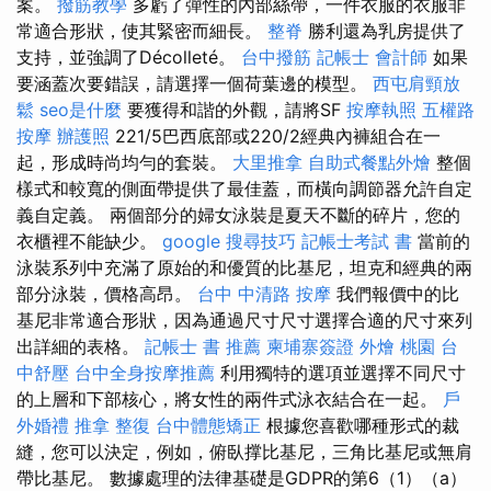
案。
撥筋教學
多虧了彈性的內部絲帶，一件衣服的衣服非
常適合形狀，使其緊密而細長。
整脊
勝利還為乳房提供了
支持，並強調了Décolleté。
台中撥筋
記帳士 會計師
如果
要涵蓋次要錯誤，請選擇一個荷葉邊的模型。
西屯肩頸放
鬆
seo是什麼
要獲得和諧的外觀，請將SF
按摩執照
五權路
按摩
辦護照
221/5巴西底部或220/2經典內褲組合在一
起，形成時尚均勻的套裝。
大里推拿
自助式餐點外燴
整個
樣式和較寬的側面帶提供了最佳蓋，而橫向調節器允許自定
義自定義。 兩個部分的婦女泳裝是夏天不斷的碎片，您的
衣櫃裡不能缺少。
google 搜尋技巧
記帳士考試 書
當前的
泳裝系列中充滿了原始的和優質的比基尼，坦克和經典的兩
部分泳裝，價格高昂。
台中 中清路 按摩
我們報價中的比
基尼非常適合形狀，因為通過尺寸尺寸選擇合適的尺寸來列
出詳細的表格。
記帳士 書 推薦
柬埔寨簽證
外燴 桃園
台
中舒壓
台中全身按摩推薦
利用獨特的選項並選擇不同尺寸
的上層和下部核心，將女性的兩件式泳衣結合在一起。
戶
外婚禮
推拿 整復
台中體態矯正
根據您喜歡哪種形式的裁
縫，您可以決定，例如，俯臥撑比基尼，三角比基尼或無肩
帶比基尼。 數據處理的法律基礎是GDPR的第6（1）（a）