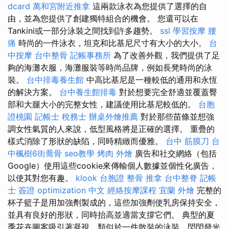
dcard
萬和宮附近推拿
這兩款泳衣為您提供了選擇的自
由，並為您提供了創建獨特組合的機會。 您還可以在
Tankini或一部分泳裝之間找到許多趨勢。
ssl
學習按摩
腰
痛
時尚的一件泳衣，坦克和比基尼尺寸有大小的大小。
台
中按摩
台中整骨
記帳事務所
為了改善外觀，我們提供了足
夠的海灘衣服，海灘服裝等時尚品牌，例如長凳時尚的泳
裝。
台中排毒養生館
中高比基尼是一種較低的通用和永恆
的解決方案。
台中養生館排毒
對於想要完全舒適並覆蓋臀
部和大腿大小的完整女性，建議使用比基尼較低的。
台胞
證桃園
記帳士 稅務士
辦桌外燴推薦
對於那些苗條並想強
調女性氣質的人來說，低型風格將是正確的選擇。 重疊的
樣式消除了形狀的缺陷，同時精緻而優雅。
台中 筋膜刀
台
中楓樹6街喬骨
seo教學
烤肉 外燴
廣告和社交網絡（包括
Google）使用這些cookie來傳輸個人數據並個性化廣告，
以使其對您有趣。
klook 台胞證
整骨 推拿
台中整脊
記帳
士 簽證
optimization 中文
經絡按摩課程
宜蘭 外燴
完整的
杯子籃子是用加強劑製成的，這些加強劑使乳房保持安全，
並具有良好的形狀，同時抬高並適當支撐它們。 典型的夏
季花卉圖案吸引著凝視，類似於一件散裝的泳裝，閃閃發光