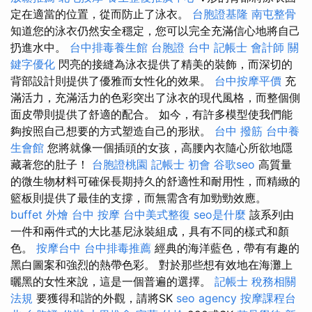
定在適當的位置，從而防止了泳衣。
台胞證基隆
南屯整骨
知道您的泳衣仍然安全穩定，您可以完全充滿信心地將自己
扔進水中。
台中排毒養生館
台胞證 台中
記帳士 會計師
關
鍵字優化
閃亮的接縫為泳衣提供了精美的裝飾，而深切的
背部設計則提供了優雅而女性化的效果。
台中按摩平價
充
滿活力，充滿活力的色彩突出了泳衣的現代風格，而整個側
面皮帶則提供了舒適的配合。 如今，有許多模型使我們能
夠按照自己想要的方式塑造自己的形狀。
台中 撥筋
台中養
生會館
您將就像一個插頭的女孩，高腰內衣隨心所欲地隱
藏著您的肚子！
台胞證桃園
記帳士 初會
谷歌seo
高質量
的微生物材料可確保長期持久的舒適性和耐用性，而精緻的
籃板則提供了最佳的支撐，而無需含有加勁勁效應。
buffet 外燴
台中 按摩
台中美式整復
seo是什麼
該系列由
一件和兩件式的大比基尼泳裝組成，具有不同的樣式和顏
色。
按摩台中
台中排毒推薦
經典的海洋藍色，帶有有趣的
黑白圖案和強烈的熱帶色彩。 對於那些想有效地在海灘上
曬黑的女性來說，這是一個普遍的選擇。
記帳士 稅務相關
法規
要獲得和諧的外觀，請將SK
seo agency
按摩課程台