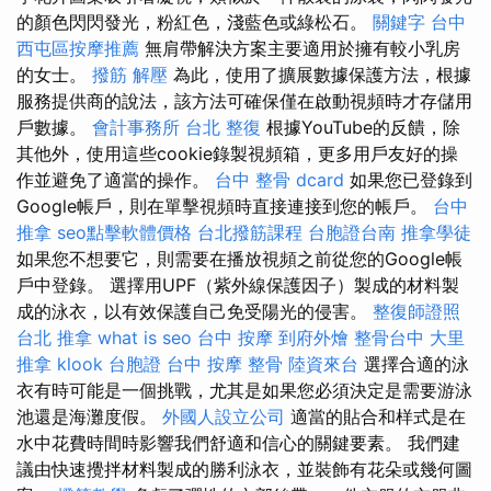
的顏色閃閃發光，粉紅色，淺藍色或綠松石。
關鍵字
台中
西屯區按摩推薦
無肩帶解決方案主要適用於擁有較小乳房
的女士。
撥筋 解壓
為此，使用了擴展數據保護方法，根據
服務提供商的說法，該方法可確保僅在啟動視頻時才存儲用
戶數據。
會計事務所 台北
整復
根據YouTube的反饋，除
其他外，使用這些cookie錄製視頻箱，更多用戶友好的操
作並避免了適當的操作。
台中 整骨 dcard
如果您已登錄到
Google帳戶，則在單擊視頻時直接連接到您的帳戶。
台中
推拿
seo點擊軟體價格
台北撥筋課程
台胞證台南
推拿學徒
如果您不想要它，則需要在播放視頻之前從您的Google帳
戶中登錄。 選擇用UPF（紫外線保護因子）製成的材料製
成的泳衣，以有效保護自己免受陽光的侵害。
整復師證照
台北 推拿
what is seo
台中 按摩
到府外燴
整骨台中
大里
推拿
klook 台胞證
台中 按摩 整骨
陸資來台
選擇合適的泳
衣有時可能是一個挑戰，尤其是如果您必須決定是需要游泳
池還是海灘度假。
外國人設立公司
適當的貼合和样式是在
水中花費時間時影響我們舒適和信心的關鍵要素。 我們建
議由快速攪拌材料製成的勝利泳衣，並裝飾有花朵或幾何圖