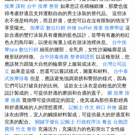
按摩 課程
台中 按摩 整骨
如果您正在積極鍛煉，那麼也值
得考慮舒適且支持運動自由的男士泳裝的替代品。 這些泳
衣不僅是時尚的，而且舒適，使您可以在沒有限制的情況下
享受陽光。
按摩店
數位行銷
外燴 buffet
推拿
按摩學徒
這
款合適的雙打泳裝具有優雅的藍色設計，並帶有有趣的粉紅
色火烈鳥印刷，以便在海灘上或在游泳池裡休息。
台中按
摩spa
數位行銷
細長的腰部，全乳房，女性沙漏輪廓是這
種形狀的特徵。
台中排毒推薦
整脊師證照
以這種形狀，您
應該努力跟隨大自然的輪廓穿上服裝或泳衣。
台灣公司設
立
如果是這樣，您還可以嘗試樣式，圖案和材料。
台中泰
式按摩排毒
但是，應該避免強調肩膀和臀部的樣式，因為
它們可以打破良好的比例。 這款女士泳衣是由較低的完整
設計製成的，可提供舒適的磨損和合適的蓋子。
腳 按摩
按
摩 推薦
寬側帶可提供穩定的固定，使其成為那些喜歡經典
和舒適風格的人的理想選擇。
記帳士 作文
林口 外燴
這款
泳衣由彈性，宜人的觸摸材料製成，可提供最大的舒適度和
完美的配合。
關鍵字優化
記帳士 行政程序法
餐盒
台胞證
費用
竹北 整骨
充滿活力，充滿活力的色彩突出了女性線