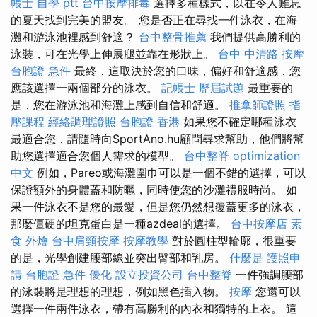
帳士 自學 ptt
台中按摩排毒
選擇多種樣式，以在令人難忘
的夏天找到完美的盟友。 您是否正在尋找一件泳衣，在海
灘和游泳池裡感到舒適？
台中整骨推薦
我們提供高勝利的
泳裝，可在光學上伸展腿並靠在形狀上。
台中 中清路 按摩
台胞證 急件
最終，這取決於您的口味，偏好和舒適感，您
應該選擇一兩個部分的泳衣。
記帳士 歷屆試題
最重要的
是，您在游泳池和海灘上感到自信和舒適。
推拿師證照
指
壓課程
經絡調理證照
台胞證 香港
如果您不確定哪種泳衣
最適合您，請隨時向SportAno.hu顧問尋求幫助，他們將幫
助您選擇適合您個人需求的模型。
台中整脊
optimization
中文
例如，Pareo或海灘圍巾可以是一個不錯的選擇，可以
保證額外的身體蓋和防曬，同時使您的沙灘禮服時尚。 如
果一件泳衣不是您的最愛，但是您仍然想覆蓋更多的泳衣，
那麼僵硬的坦克蛋白是一種azdeal的選擇。
台中按摩店
素
食 外燴
台中肩頸按摩
按摩教學
對於圓柱型輪廓，很重要
的是，光學創建腰部線並突出臀部和乳房。
什麼是
護照申
請
台胞證 急件
優化
設立投資公司
台中整脊
一件強調腰部
的泳裝將是理想的理想，例如黑色插入物。
按摩
您還可以
選擇一件兩件泳衣，帶有高勝利的內衣和獨特的上衣。 這