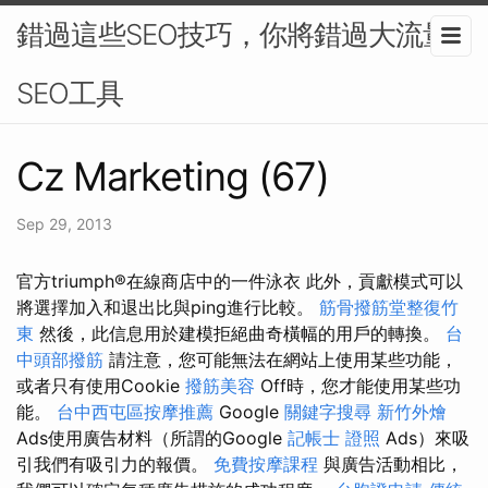
錯過這些SEO技巧，你將錯過大流量-
SEO工具
Cz Marketing (67)
Sep 29, 2013
官方triumph®在線商店中的一件泳衣 此外，貢獻模式可以
將選擇加入和退出比與ping進行比較。
筋骨撥筋堂整復竹
東
然後，此信息用於建模拒絕曲奇橫幅的用戶的轉換。
台
中頭部撥筋
請注意，您可能無法在網站上使用某些功能，
或者只有使用Cookie
撥筋美容
Off時，您才能使用某些功
能。
台中西屯區按摩推薦
Google
關鍵字搜尋
新竹外燴
Ads使用廣告材料（所謂的Google
記帳士 證照
Ads）來吸
引我們有吸引力的報價。
免費按摩課程
與廣告活動相比，