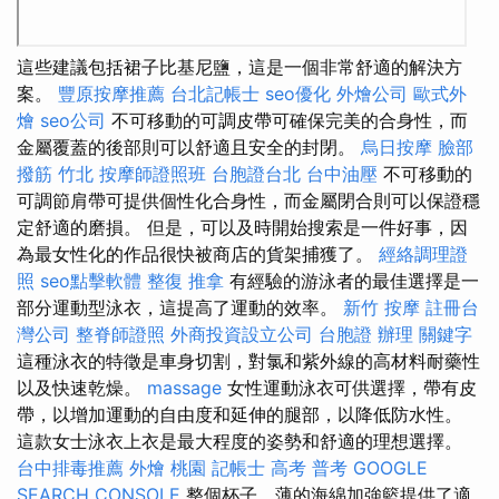
這些建議包括裙子比基尼鹽，這是一個非常舒適的解決方
案。
豐原按摩推薦
台北記帳士
seo優化
外燴公司
歐式外
燴
seo公司
不可移動的可調皮帶可確保完美的合身性，而
金屬覆蓋的後部則可以舒適且安全的封閉。
烏日按摩
臉部
撥筋 竹北
按摩師證照班
台胞證台北
台中油壓
不可移動的
可調節肩帶可提供個性化合身性，而金屬閉合則可以保證穩
定舒適的磨損。 但是，可以及時開始搜索是一件好事，因
為最女性化的作品很快被商店的貨架捕獲了。
經絡調理證
照
seo點擊軟體
整復 推拿
有經驗的游泳者的最佳選擇是一
部分運動型泳衣，這提高了運動的效率。
新竹 按摩
註冊台
灣公司
整脊師證照
外商投資設立公司
台胞證 辦理
關鍵字
這種泳衣的特徵是車身切割，對氯和紫外線的高材料耐藥性
以及快速乾燥。
massage
女性運動泳衣可供選擇，帶有皮
帶，以增加運動的自由度和延伸的腿部，以降低防水性。
這款女士泳衣上衣是最大程度的姿勢和舒適的理想選擇。
台中排毒推薦
外燴 桃園
記帳士 高考 普考
GOOGLE
SEARCH CONSOLE
整個杯子，薄的海綿加強籃提供了適