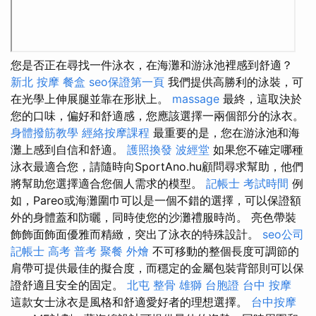
您是否正在尋找一件泳衣，在海灘和游泳池裡感到舒適？
新北 按摩
餐盒
seo保證第一頁
我們提供高勝利的泳裝，可
在光學上伸展腿並靠在形狀上。
massage
最終，這取決於
您的口味，偏好和舒適感，您應該選擇一兩個部分的泳衣。
身體撥筋教學
經絡按摩課程
最重要的是，您在游泳池和海
灘上感到自信和舒適。
護照換發
波經堂
如果您不確定哪種
泳衣最適合您，請隨時向SportAno.hu顧問尋求幫助，他們
將幫助您選擇適合您個人需求的模型。
記帳士 考試時間
例
如，Pareo或海灘圍巾可以是一個不錯的選擇，可以保證額
外的身體蓋和防曬，同時使您的沙灘禮服時尚。 亮色帶裝
飾飾面飾面優雅而精緻，突出了泳衣的特殊設計。
seo公司
記帳士 高考 普考
聚餐 外燴
不可移動的整個長度可調節的
肩帶可提供最佳的擬合度，而穩定的金屬包裝背部則可以保
證舒適且安全的固定。
北屯 整骨
雄獅 台胞證
台中 按摩
這款女士泳衣是風格和舒適愛好者的理想選擇。
台中按摩