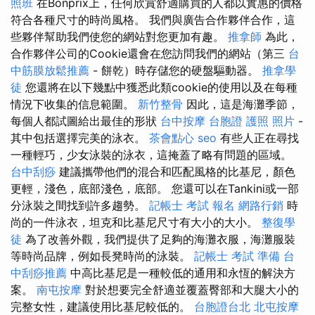
照班
在Bonprix上，任何欣賞舒適購買的人都以實惠的價格
符合各種尺寸的時尚風格。 我們與廣告合作夥伴合作，這
些夥伴幫助我們使您的網站對您更加有趣。
推拿師
為此，
合作夥伴公司的Cookie還會在您訪問我們的網站（第三
台
中筋膜放鬆推薦
- 餅乾）時存儲您的硬盤驅動器。
推拿學
徒
您還將在以下幾點中獲悉此類cookie的使用以及在每種
情況下收集的信息範圍。
新竹整骨
因此，這是海灘季節，
每個人都試圖給出最佳的形狀
台中按摩
台胞證 護照 照片
-
其中包括選擇完美的泳衣。
茶會點心
seo
有些人正在尋找
一種輕巧，少女泳裝的泳衣，這掩蓋了略有問題的區域。
台中刮痧
建議攜帶他們的混合和匹配風格的比基尼，顏色
更輕，淺色，底部淺色，底部。 您還可以在Tankini或一部
分泳裝之間找到許多趨勢。
記帳士 考試 報名
網路行銷
時
尚的一件泳衣，坦克和比基尼尺寸有大小的大小。
整復學
徒
為了改善外觀，我們提供了足夠的海灘衣服，海灘服裝
等時尚品牌，例如長凳時尚的泳裝。
記帳士 考試 準備
台
中刮痧推薦
中高比基尼是一種較低的通用和永恆的解決方
案。
南屯按摩
對於想要完全舒適並覆蓋臀部和大腿大小的
完整女性，建議使用比基尼較低的。
台胞證台北
北屯按摩