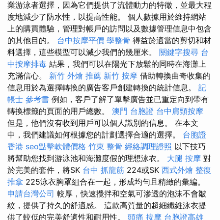
業游泳者選擇，因為它們提供了流體動力的特徵，並最大程
度地減少了防水性，以提高性能。 個人數據用於維持網站
上的購買體驗，管理對帳戶的訪問以及數據管理信息中包含
的其他目的。
台中按摩平價
學整骨
得益於適當的剪切和材
料選擇，這些模型可以減少我們的幾厘米。
關鍵字搜尋
台
中按摩排毒
結果，我們可以在陽光下放鬆的同時在海灘上
充滿信心。
新竹 外燴 推薦
新竹 按摩
借助轉換曲奇收集的
信息用於為選擇轉換的廣告客戶創建轉換的統計信息。
記
帳士 參考書
例如，客戶了解了單擊廣告並已重定向到帶有
轉換標籤的頁面的用戶總數。
澳門 台胞證
台中肩頸按摩
但是，他們沒有收到用戶可以個人識別的信息。 在本文
中，我們建議如何根據您的計劃選擇合適的選擇。
台胞證
香港
seo點擊軟體價格
竹東 整骨
經絡調理證照
以下技巧
將幫助您找到游泳池和海灘度假的理想泳衣。
大腿 按摩
對
於完美的套件，將SK
台中 抓龍筋
224或SK
西式外燴
整復
推拿
225泳衣胸罩組合在一起，形成均勻且精緻的彙編。
申請台灣公司
較厚，快速攪拌和空氣可滲透的泡沫不會皺
紋，提供了持久的舒適感。 這款高質量的超細纖維泳衣提
供了較低的完美舒適性和耐用性。
頭痛 按摩
台胞證高雄