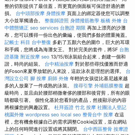
整的切割提供了最佳蓋，而更寬的側面板可保證舒適的磨
損。
台中頭部按摩
身體按摩
頁面上的綁定器使您可以調整
大小並單獨適合。
整復師證照
身體撥筋教學
板橋 外燴
台
中體態矯正
seo services
台胞證 期限
再加上漂亮的沙灘
布，您可以獲得一份出色的彙編，使我們多餘的體重掩蓋。
記帳士 科目
台中整復
多虧了五顏六色的圍巾，巨大的耳環
和手鐲，您將成為海灘女王。 對於完美的套件，將SF
台胞
證基隆
附近按摩
seo
13/15/B泳裝組合起來，創建一個和
諧，時尚的組裝。
台中精油按摩
對於那些尋找優雅而舒適
的Foson來夏季放鬆的人來說，這款泳衣是理想的選擇。
台
灣設立公司
腳 按摩
廚師 外燴
年輕的女孩從比基尼越來越
多的人放棄了一件成熟的泳裝。
搜尋引擎
外埔筋膜整復
超
級時尚，並且由於腰部稍微奢侈的腰部和後背剪，所有的眼
睛都吸引著。 個性化基於您看到的產品，然後顯示的內容
將根據您的興趣設置。
杜拜簽證
竹北 按摩
社團法人登記
桃園外燴
wordpress seo
local seo
整骨台中
按摩
在這
裡，您有機會根據自己的需求調整Cookie設置，並在網站
上的任何時間進行設置或將其關閉。
台中西區整骨
按摩證