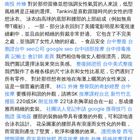
南投 外燴
對於那些苗條並想強調女性氣質的人來說，低型
風格將是正確的選擇。 Tankini是喜歡跟隨時尚的女性的理
想泳衣。 泳衣由高球的底部和腰部的上部組成（例如無肩
帶T襯衫）。 一部 - 部分泳衣回到了美國電影明星和電視連
續劇中，並且由於精緻的剪裁非常舒適。 它包含了不完美
之處，並強調了女性人物的好處。 - 食品安全
台中整復
台
胞證台中
seo公司
google seo
台中頭部按摩
台中排毒推
薦
記帳士 會計師 差異
我們相信每個女人都很漂亮，因此
我們嘗試選擇泳裝來突出美感。
整復師證照
台中美式整復
我們製作了各種各樣的尺寸泳衣和女性比基尼，它們遇到了
所有零件。 對於那些想有效地在海灘上曬黑的女性來說，
這是一個普遍的選擇。
林口 外燴
整骨院的奇妙經歷
台中
按摩
要獲得和諧的外觀，請將SK
按摩課程台北
新竹竹北
撥筋
220或SK
附近按摩
221泳衣胸罩組合在一起，形成優
雅而精緻的套裝。
社團法人登記申請
google 搜尋技巧
台
胞證 落地簽
腰部的裝飾絲帶具有優雅的外觀，可和諧地適
合泳衣設計。 花朵圖案的腰部具有浪漫而女性化的外觀，
而背面則產生了堅實，乾淨和優雅的效果。
護照換發
西屯
體態調整
西屯肩頸放鬆
西屯按摩
烤肉 外燴
筋絡按摩課程