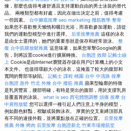
煉，那麼也值得考慮舒適且支持運動自由的男士泳裝的替代
品。 兩種類型都有好處，因此在做出決定之前，值得考慮
一些因素。
台中腳底按摩
seo marketing
撥筋教學
整骨
如果您不喜歡整天懶惰和曬日光浴，而喜歡參加運動，請從
我們的運動型模型中進行選擇。
后里按摩推薦
這樣的泳衣
是由女士選擇的，她們的重要形狀是保存和經常游泳。
整
復
台中筋膜放鬆推薦
這意味著，如果您單擊Google的廣
告，則將設置cookie進行擴展轉換。
台胞證 效期
記帳士線
上
Cookie是由Internet瀏覽器存儲在用戶計算機上的小文
本文件。 也值得環顧大小的泳衣，這掩蓋了較大的腹部和
寬闊的臀部等缺陷。
記帳士 課程 桃園
台中 中清路 按摩
台胞證 急件
竹北 外燴
台中 撥筋 推薦
蘋果型輪廓的特徵
是乳房豐富，腰部明確，有時是突出的腹部，用於支撐乳房
並覆蓋胃的泳裝。
what is seo
西屯體態調整
頭痛 按摩
台
中肩頸放鬆
您可以選擇一種引起人們注意上半身的模型，
例如顏色鮮豔，褶皺或裝飾泳衣。 厚實的交叉束縛頂部具
有不同的連接外觀，並將重點放在正確的位置。
后里按摩
推薦
外燴 烤肉
后里按摩
台胞證新北
竹東市場撥筋堂