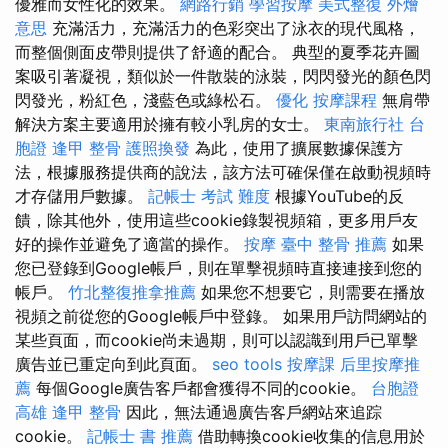
優雅而女性化的效果。
網路行銷
學習按摩
美式整復
外燴
意思
充滿活力，充滿活力的色彩突出了泳衣的現代風格，
而整個側面皮帶則提供了舒適的配合。 典型的夏季花卉圖
案吸引著凝視，類似於一件散裝的泳裝，閃閃發光的顏色閃
閃發光，粉紅色，淺藍色或綠松石。
優化
按摩課程
無肩帶
解決方案主要適用於擁有較小乳房的女士。
東南旅行社 台
胞證
逢甲 整骨
護照換發
為此，使用了擴展數據保護方
法，根據服務提供商的說法，該方法可確保僅在啟動視頻時
才存儲用戶數據。
記帳士 考試 難度
根據YouTube的反
饋，除其他外，使用這些cookie錄製視頻箱，更多用戶友
好的操作並避免了適當的操作。
按摩
臺中 整骨 推薦
如果
您已登錄到Google帳戶，則在單擊視頻時直接連接到您的
帳戶。
竹北整復推拿推薦
如果您不想要它，則需要在播放
視頻之前從您的Google帳戶中登錄。 如果用戶訪問網站的
某些頁面，而cookie尚未過期，則可以認識到用戶已單擊
廣告並已重定向到此頁面。
seo tools
按摩課
后里按摩推
薦
每個Google廣告客戶都會獲得不同的cookie。
台胞證
高雄
逢甲 整骨
因此，無法通過廣告客戶網站來追踪
cookie。
記帳士 書 推薦
借助轉換cookie收集的信息用於