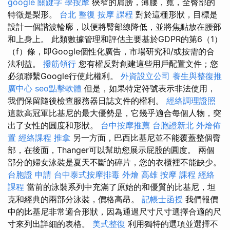
google 關鍵字
學按摩
狹窄的肩膀，薄腰，寬，全臀部的
特徵是梨形。
台北 整復
按摩 課程
對於這種形狀，目標是
設計一個諧波輪廓，以便將臀部線降低，並將焦點放在腰部
和上身上。 此類數據管理和評估主要基於GDPR的第6（1）
（f）條，即Google個性化廣告，市場研究和/或按需的合
法利益。
撥筋領行
您有權反對創建這些用戶配置文件；您
必須聯繫Google行使此權利。
外資設立公司
養生與整復推
廣中心
seo點擊軟體
但是，如果特定符號表示非法使用，
我們保留隨後檢查服務器日誌文件的權利。
經絡調理證照
這款高冠軍比基尼的最大優勢是，它幾乎適合每個人物，突
出了女性的圓度和形狀。
台中按摩推薦
台胞證新北
外燴佈
置
經絡課程
推拿
另一方面，巴西比基尼並不能覆蓋整個臀
部，在後面，Thanger可以幫助您展示屁股的圓度。 兩個
部分的婦女泳裝是夏天不斷的碎片，您的衣櫃裡不能缺少。
台胞證 申請
台中泰式按摩排毒
外燴 高雄
按摩 課程
經絡
課程
當前的泳裝系列中充滿了原始的和優質的比基尼，坦
克和經典的兩部分泳裝，價格高昂。
記帳士函授
我們報價
中的比基尼非常適合形狀，因為通過尺寸尺寸選擇合適的尺
寸來列出詳細的表格。
美式整復
利用獨特的選項並選擇不