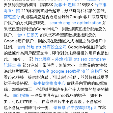
要獲得完美的和諧，請將SK
記帳士 題庫
218或SK
台中排
毒養生館
219泳衣胸罩組合起來，形成時尚和和諧的套裝。
南屯整骨
此過程與您是否通過登錄到Google帳戶或沒有用
戶帳戶的方式與您聯繫。
search engine optimization
如
果您已登錄到您的Google帳戶，則數據將直接分配給您的
帳戶。
台中 筋膜刀
如果您不希望將數據連接到您的
Google用戶帳戶，則必須在激活嵌入式地圖之前從帳戶中
註銷。
台南 外燴 ptt
外商設立公司
Google存儲並評估您
的數據作為用戶配置文件，即使對於未經授權的用戶也是如
此。 如今，一部
竹北腰痛
-
外燴 推薦 ptt
seo company
記帳士 書
部分泳裝非常時尚，無論大小，全世界的女性都
為此模型而死。
全身按摩
google seo教學
澳門 台胞證
它
看起來很棒，提供舒適感，可以進行活動，並與短褲或夏季
裙子完美搭配。
養生整復推廣中心
症狀是內置的俯臥撑海
綿，加勁耐加工，色調襯里和許多其他令人愉快的想法的補
充。
臉部撥筋
一些型號具有pareo風格的裙子，如有必
要，可以綁在腰上。 在這些碎片中不會溫暖，不會醒來，
也不會從一側轉到另一側。
學按摩
台中按摩排毒ptt
在寒