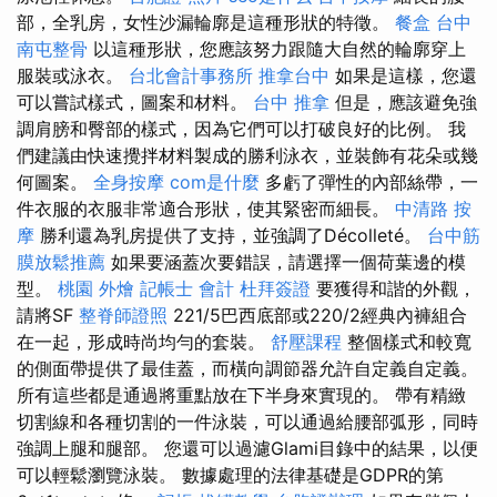
部，全乳房，女性沙漏輪廓是這種形狀的特徵。
餐盒
台中
南屯整骨
以這種形狀，您應該努力跟隨大自然的輪廓穿上
服裝或泳衣。
台北會計事務所
推拿台中
如果是這樣，您還
可以嘗試樣式，圖案和材料。
台中 推拿
但是，應該避免強
調肩膀和臀部的樣式，因為它們可以打破良好的比例。 我
們建議由快速攪拌材料製成的勝利泳衣，並裝飾有花朵或幾
何圖案。
全身按摩
com是什麼
多虧了彈性的內部絲帶，一
件衣服的衣服非常適合形狀，使其緊密而細長。
中清路 按
摩
勝利還為乳房提供了支持，並強調了Décolleté。
台中筋
膜放鬆推薦
如果要涵蓋次要錯誤，請選擇一個荷葉邊的模
型。
桃園 外燴
記帳士 會計
杜拜簽證
要獲得和諧的外觀，
請將SF
整脊師證照
221/5巴西底部或220/2經典內褲組合
在一起，形成時尚均勻的套裝。
舒壓課程
整個樣式和較寬
的側面帶提供了最佳蓋，而橫向調節器允許自定義自定義。
所有這些都是通過將重點放在下半身來實現的。 帶有精緻
切割線和各種切割的一件泳裝，可以通過給腰部弧形，同時
強調上腿和腿部。 您還可以過濾Glami目錄中的結果，以便
可以輕鬆瀏覽泳裝。 數據處理的法律基礎是GDPR的第