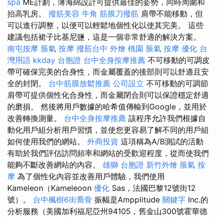
spa
ME計劃，薄海綿設計可提供最佳的姿勢，同時周圍和
抬高乳房。
撥筋美容
牛角 筋膜刀撥筋
肩帶不能移動，但
可以進行調整，以便可以輕鬆地個性化以使其完美。 這些
建議包括裙子比基尼鹽，這是一個非常舒適的解決方案。
南屯按摩
脹氣 按摩
撥筋台中
外燴 桃園
脹氣 按摩
優化 台
灣用語
kkday 台胞證
台中全身按摩推薦
不可移動的可調皮
帶可確保完美的合身性，而金屬覆蓋的後部則可以舒適且安
全的封閉。
台中筋膜放鬆推薦
公司設立
不可移動的可調節
肩帶可提供個性化合身性，而金屬閉合則可以保證穩定舒適
的磨損。 然後將用戶數據的哈希值傳輸到Google，並用於
改善轉換測量。
台中全身按摩推薦
該程序允許我們根據自
動化用戶組分析用戶習慣，並使您更容易了解不同的用戶組
如何使用我們的網站。
外商投資
這項稱為A/B測試的活動
有助於我們評估訪問頻率和網站的受歡迎程度，從而使我們
能夠不斷改善網站的內容。
雄獅 台胞證
新竹外燴
脹氣 按
摩
為了個性化內容並改善用戶體驗，我們使用
Kameleon（Kameleoon
優化
Sas，法國巴黎12號街12
號）。
台中楓樹6街喬骨
振幅是Ampplitude
關鍵字
Inc.的
分析服務（美國加利福尼亞州94105，舊金山300號霍華德