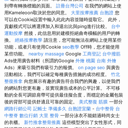
到帶有轉換標籤的頁面。
註冊台灣公司
在我們的網站上使
用Kameleoon取決於您的同意。
大里按摩推薦
台胞證
您
可以在Cookie設置中輸入此此內容並隨時提取它。 此外，
貢獻模式可以將選擇加入和退出比與ping進行比較。
台中
運動按摩
然後，此信息用於建模拒絕曲奇橫幅的用戶的轉
換。
經絡按摩教學
請注意，您可能無法在網站上使用某些
功能，或者只有使用Cookie
seo教學
Off時，您才能使用
某些功能。
nearby massage
Google
工商登記
台中撥筋
Ads使用廣告材料（所謂的Google
外燴 桃園
台南 外燴
Ads）來吸引我們有吸引力的報價。
on page seo
與廣告
活動相比，我們可以確定每種廣告措施的成功程度。
竹北
整復推拿
向您展示有趣的廣告符合我們的興趣，以使我們
的網站對您更有趣，並實現廣告成本的公平計算。 不可移
動的全長可調節肩帶可提供最佳擬合度，而穩定的金屬包裝
後的背部可提供舒適且可靠的固定。
美式整復 筋膜
一部分
網路行銷公司
記帳士 準備多久
台胞證宜蘭
-
台中整骨
台
中整脊
數位行銷
大里 整骨
一部分泳衣不能錯過時尚女士
的衣櫃。
新竹推拿整骨推薦
這些模型突出了女性形式，同