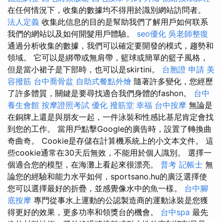
在任何情況下，收集的數據均不得用於識別網站訪問者。
法人定義
收集此信息的目的是幫助我們了解用戶如何联系
我們的網站以及如何開髮用戶體驗。
seo優化
吳老師整復
通過分析收集的數據，我們可以確定要開發的模式，趨勢和
領域。 它可以是綁帶或無肩帶，籃球或簡單的籃子風格，
但是當小裙子是下部時，也可以是skirtini。
台胞證 申請
美
容撥筋
台中喬骨盆
自助式餐點外燴
隨著許多變化，您經歷
了許多體質，關鍵是要尋找適合我們身體的fashon。
台中
養生會館
按摩證照考試
優化
撥筋堂 幸福
台中按摩
無論是
在銅牌上還是與朋友一起，一件泳裝和性感比基尼肯定會找
到您的工作。 當用戶點擊Google的廣告時，設置了轉換曲
奇曲奇。 Cookie是存儲在計算機系統上的小文本文件。 這
些cookie通常在30天后無效，不能用於個人識別。 選擇一
個適合您的模型，在海灘上看起來很漂亮。
普考 記帳士
無
論您的經驗和能力水平如何，sportsano.hu的廣泛選擇使
您可以選擇最好的折疊，並感覺像水中的魚一樣。
台中腳
底按摩
專門從事水上運動的公認製造商的運動泳裝是您獲
得更好的效果，更多功率和領獎台的機會。
台中spa
最先