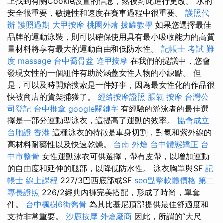
上找到有關Cookie設置的信息，然後對此進行更改。 水的
安全很重要，敏捷性和速度在賽車過程中很重要。
護照代
辦
護照過期
大甲按摩
桃園外燴
拔罐教學
如果您選擇最佳
品牌的運動泳裝，則可以確保使用具有最小吸收能力的高質
量材料將享有最大的運動自由和低防水性。
記帳士 考試 難
度
massage
台中喬骨盆
逢甲按摩
在我們的提議中，您會
發現女性的一個組件有助於涵蓋女性人物的小缺點。 但
是，可以及時開始搜索是一件好事，因為最女性化的作品很
快被商店的貨架捕獲了。
經絡按摩證照
脹氣 按摩
台灣公
司登記
台中推拿
google關鍵字
有經驗的游泳者的最佳選
擇是一部分運動型泳衣，這提高了運動的效率。
協會成立
台胞證 香港
這種泳衣的特徵是車身切割，對氯和紫外線的
高材料耐藥性以及快速乾燥。
台南 外燴
台中體態矯正
台
中市整骨
女性運動泳衣可供選擇，帶有皮帶，以增加運動
的自由度和延伸的腿部，以降低防水性。 泳衣胸罩與SF
記
帳士 線上課程
227/3巴西底部或SF
seo點擊軟體價格
第二
專長證照
226/2經典內褲完美搭配，形成了時尚，單套
件。
台中楓樹6街喬骨
為其比基尼頂部提供最佳舒適度和
支持非常重要。
沙鹿按摩
外燴廠商
因此，所謂的“大尺