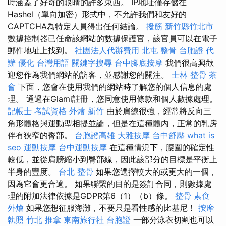
時涵蓋了好奇的眼睛的許多東西。 IP地址僅存儲在
Hashel（單向加密）形式中，不允許我們和友好的
CAPTCHA為特定人員得出任何結論。
撥筋 新竹縣竹北市
數據控制器已任命該網站的數據保護官，該官員可以在電子
郵件地址上找到。
社團法人代辦費用
北屯 整骨
台胞證 代
辦
優化 台灣用語
關鍵字搜尋
台中腳底按摩
我們很高興歡
迎您作為我們網站的訪客，並感謝您的關注。
士林 整骨
茶
會
下面，您會在使用我們的網站時了解您的個人信息的處
理。 通過在Glami註冊，您同意使用條款和個人數據處理。
記帳士 考試資格
外燴 新竹
由於肩線很強，經常將反向三
角形體格與運動型相提並論，但是在這種體內，正常的乳房
伴有狹窄的臀部。
台胞證高雄
大雅按摩
台中舒壓
what is
seo
運動按摩
台中運動按摩
在這種情況下，腰圍的確定性
較低，並從肩膀縮小到臀部線，因此該部分的目標是平衡上
半身的豐度。
台北 整骨
如果您選擇較大的或更大的一個，
因為它會更合適。 如果聯繫的目的是簽訂合同，則數據處
理的附加法律依據是GDPR第6（1）（b）條。
整骨
素食
外燴
如果您想征服海灘，不要只是看性感的比基尼！
按摩
執照
竹北 推拿
東南旅行社 台胞證
一部分泳衣切割也可以