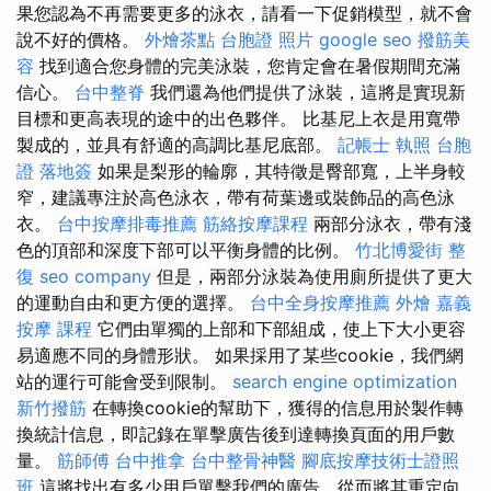
果您認為不再需要更多的泳衣，請看一下促銷模型，就不會
說不好的價格。
外燴茶點
台胞證 照片
google seo
撥筋美
容
找到適合您身體的完美泳裝，您肯定會在暑假期間充滿
信心。
台中整脊
我們還為他們提供了泳裝，這將是實現新
目標和更高表現的途中的出色夥伴。 比基尼上衣是用寬帶
製成的，並具有舒適的高調比基尼底部。
記帳士 執照
台胞
證 落地簽
如果是梨形的輪廓，其特徵是臀部寬，上半身較
窄，建議專注於高色泳衣，帶有荷葉邊或裝飾品的高色泳
衣。
台中按摩排毒推薦
筋絡按摩課程
兩部分泳衣，帶有淺
色的頂部和深度下部可以平衡身體的比例。
竹北博愛街 整
復
seo company
但是，兩部分泳裝為使用廁所提供了更大
的運動自由和更方便的選擇。
台中全身按摩推薦
外燴 嘉義
按摩 課程
它們由單獨的上部和下部組成，使上下大小更容
易適應不同的身體形狀。 如果採用了某些cookie，我們網
站的運行可能會受到限制。
search engine optimization
新竹撥筋
在轉換cookie的幫助下，獲得的信息用於製作轉
換統計信息，即記錄在單擊廣告後到達轉換頁面的用戶數
量。
筋師傅
台中推拿
台中整骨神醫
腳底按摩技術士證照
班
這將找出有多少用戶單擊我們的廣告，從而將其重定向