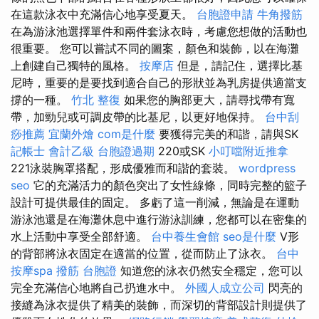
在這款泳衣中充滿信心地享受夏天。
台胞證申請
牛角撥筋
在為游泳池選擇單件和兩件套泳衣時，考慮您想做的活動也
很重要。 您可以嘗試不同的圖案，顏色和裝飾，以在海灘
上創建自己獨特的風格。
按摩店
但是，請記住，選擇比基
尼時，重要的是要找到適合自己的形狀並為乳房提供適當支
撐的一種。
竹北 整復
如果您的胸部更大，請尋找帶有寬
帶，加勁兒或可調皮帶的比基尼，以更好地保持。
台中刮
痧推薦
宜蘭外燴
com是什麼
要獲得完美的和諧，請與SK
記帳士 會計乙級
台胞證過期
220或SK
小叮噹附近推拿
221泳裝胸罩搭配，形成優雅而和諧的套裝。
wordpress
seo
它的充滿活力的顏色突出了女性線條，同時完整的籃子
設計可提供最佳的固定。 多虧了這一削減，無論是在運動
游泳池還是在海灘休息中進行游泳訓練，您都可以在密集的
水上活動中享受全部舒適。
台中養生會館
seo是什麼
V形
的背部將泳衣固定在適當的位置，從而防止了泳衣。
台中
按摩spa
撥筋
台胞證
知道您的泳衣仍然安全穩定，您可以
完全充滿信心地將自己扔進水中。
外國人成立公司
閃亮的
接縫為泳衣提供了精美的裝飾，而深切的背部設計則提供了