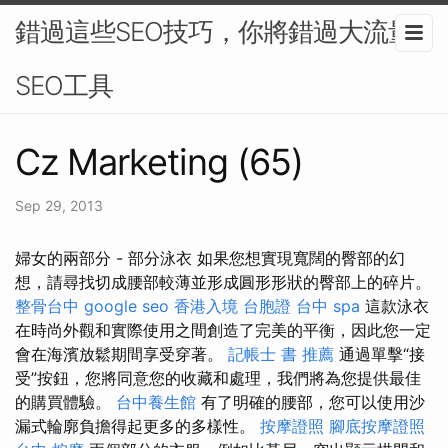
錯過這些SEO技巧，你將錯過大流量-
SEO工具
Cz Marketing (65)
Sep 29, 2013
婦女的兩部分 - 部分泳衣 如果您想實現寬闊的臀部的幻
想，請尋找切成腰部較薄並形成圓形形狀的臀部上的碎片。
整骨台中
google seo
香港入境 台胞證
台中 spa
這款泳衣
在時尚外觀和實際使用之間創造了完美的平衡，因此您一定
會在海濱放鬆期間享受穿著。
記帳士 書 推薦
通過單擊“接
受”按鈕，您將同意您的收藏和處理，我們將為您提供最佳
的購買體驗。
台中養生館
有了明確的腰部，您可以使用沙
漏式輪廓負擔得起更多的多樣性。
按摩證照
腳底按摩證照