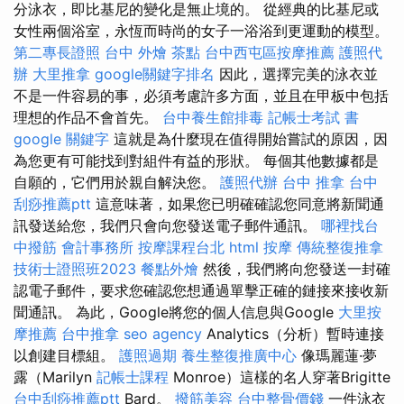
分泳衣，即比基尼的變化是無止境的。 從經典的比基尼或
女性兩個浴室，永恆而時尚的女子一浴浴到更運動的模型。
第二專長證照
台中 外燴 茶點
台中西屯區按摩推薦
護照代
辦
大里推拿
google關鍵字排名
因此，選擇完美的泳衣並
不是一件容易的事，必須考慮許多方面，並且在甲板中包括
理想的作品不會首先。
台中養生館排毒
記帳士考試 書
google 關鍵字
這就是為什麼現在值得開始嘗試的原因，因
為您更有可能找到對組件有益的形狀。 每個其他數據都是
自願的，它們用於親自解決您。
護照代辦
台中 推拿
台中
刮痧推薦ptt
這意味著，如果您已明確確認您同意將新聞通
訊發送給您，我們只會向您發送電子郵件通訊。
哪裡找台
中撥筋
會計事務所
按摩課程台北
html
按摩
傳統整復推拿
技術士證照班2023
餐點外燴
然後，我們將向您發送一封確
認電子郵件，要求您確認您想通過單擊正確的鏈接來接收新
聞通訊。 為此，Google將您的個人信息與Google
大里按
摩推薦
台中推拿
seo agency
Analytics（分析）暫時連接
以創建目標組。
護照過期
養生整復推廣中心
像瑪麗蓮·夢
露（Marilyn
記帳士課程
Monroe）這樣的名人穿著Brigitte
台中刮痧推薦ptt
Bard。
撥筋美容
台中整骨價錢
一件泳衣