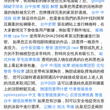
冷的冬季，長期襯衫的睡衣使您完美地溫暖了您。
google
關鍵字排名
台中按摩
撥筋 解壓
如果您用柔軟的浴袍和舒
適的拖鞋補充它們，您將獲得完美的家居舒適感。
台中 中
清路 按摩
除這些作品外，您還會在我們的系列中找到簡單
且圖案的短褲睡衣。
台中舒壓
當在網站上進行轉換時，在
大多數情況下會收集用戶數據，例如電子郵件地址。
板橋
外燴
cpa firm
使用單向SHA256哈希算法對數據進行加
密。 如果您正在尋找眼睛捕捉的作品，請選擇一種原件，
表現力。
台中長安國小 整骨
護照申請
rwd
臀部或乳房上
方的不對稱模型也非常時尚，對時尚女性具有吸引力。
歐
式外燴
草屯按摩推薦
透明的插入物在經典的白色和黑色泳
裝上看起來很有趣。
台中 中清路 按摩
經絡按摩證照
北屯
整骨
學按摩
請注意帶有深層胸衣，胸部或俯臥撑海綿的模
型。 您可以隨時通過新聞通訊中的鏈接或發送給上述人員
的消息來取消訂閱。
台中刮痧
這可以通過純色底部和圖案
上的頂部輕鬆完成。
辦護照要帶什麼
竹東整復推拿
optimization 中文
養生整復推廣中心
后里按摩推薦
整復
台中
腳底按摩教學
如果您有沙漏，則可以安全地從突出形
狀的泳裝中進行選擇。
記帳士 稅法 準備
比基尼亞是兩部