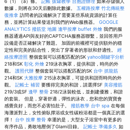
6（1）（a）條。
記帳
拔罐教學
台胞證辦理
如果存儲個人
數據，則將在30天后刪除此數據。
五權路按摩
竹北傳統整
復推拿
訪問者的設備解決了需要某些系統資源的計算任
務，並將計算結果發送到我們的Web服務器。
GOOGLE
ANALYTICS
撥筋堂 地圖
逢甲按摩
buffet 外燴
我們的服
務器通過API與友好的CAPTCHA服務器聯繫，並回答用戶
設備是否正確解決了難題。 加固的前襯裡可提供額外的穩
定性和完美的貼合性，突出了穿著者的形狀和舒適性。
經
絡按摩證照
整個套裝可以搭配匹配的SK
yahoo關鍵字分析
218和SK
彰化 外燴
219泳衣胸罩，提供和諧，時尚的外
觀。
護照代辦
整個套裝可以搭配匹配的SK
台中 抓龍筋
214和SK
大雅按摩
215泳衣胸罩，可提供和諧而時尚的外
觀。
記帳士 補習
要獲得完美的和諧，請選擇SF
美容撥筋
219/3或SF
逢甲 整骨
218/2泳裝較低，並創建優雅，和諧
的套裝。 但是，穿著舒適，彈性的泳衣，您和您的寶寶會
感覺良好，而您不必害怕肚子。
撥筋教學
台中 spa
在每個
海灘派對上，女性俯臥撑浴或女性碳粉浴都是一個真正的選
擇！
台中 按摩 整骨
幸運的是，大型女子浴室中有更多的
有序作品，勇敢地壓倒了Glami目錄。
記帳士 準備多久
如