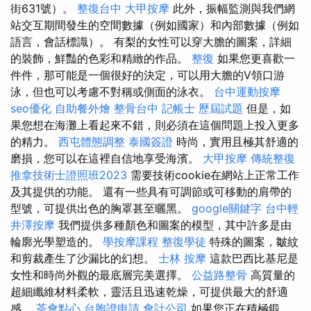
街631號）。
整復台中
大甲按摩
此外，振幅監測與我們網
站交互期間發生的空間數據（例如國家）和內部數據（例如
語言，會話標識）。 有梨的女性可以穿大膽的圖案，詳細
的裝飾，鮮豔的色彩和精緻的作品。
整復
如果您更喜歡一
件件，那可能是一個很好的決定，可以用大膽的V領口游
泳，但也可以考慮不對稱或側面的泳衣。
台中運動按摩
seo優化
自助餐外燴
整骨台中
記帳士 歷屆試題
但是，如
果您想在海灘上看起來不錯，則必須在這個問題上投入更多
的精力。
西屯體態調整
泰國簽證
時尚，實用且極其舒適的
磨損，您可以在這裡自信地享受海濱。
大甲按摩
傳統整復
推拿技術士證照班2023
需要技術cookie在網站上正常工作
及其提供的功能。 還有一些具有可調節或可移動的肩帶的
型號，可提供出色的胸罩甚至曬黑。
google關鍵字
台中輕
井澤按摩
我們提供多種顏色和圖案的模型，其中許多是由
輪廓光學塑造的。
學按摩課程
整復學徒
特殊的圖案，皺紋
和剪裁產生了沙漏比的幻想。
士林 按摩
這款巴西比基尼是
女性和時尚外觀的最底層完美選擇。
公益路整骨
高質量的
超細纖維材料柔軟，靈活且迅速乾燥，可提供最大的舒適
感。
茶會點心
台胞證申請
會計公司
如果您正在積極鍛