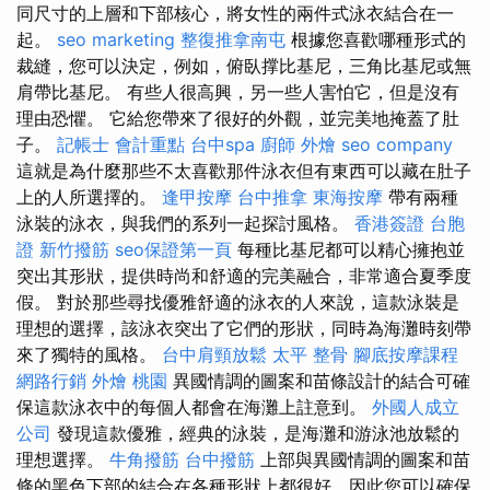
同尺寸的上層和下部核心，將女性的兩件式泳衣結合在一
起。
seo marketing
整復推拿南屯
根據您喜歡哪種形式的
裁縫，您可以決定，例如，俯臥撑比基尼，三角比基尼或無
肩帶比基尼。 有些人很高興，另一些人害怕它，但是沒有
理由恐懼。 它給您帶來了很好的外觀，並完美地掩蓋了肚
子。
記帳士 會計重點
台中spa
廚師 外燴
seo company
這就是為什麼那些不太喜歡那件泳衣但有東西可以藏在肚子
上的人所選擇的。
逢甲按摩
台中推拿
東海按摩
帶有兩種
泳裝的泳衣，與我們的系列一起探討風格。
香港簽證 台胞
證
新竹撥筋
seo保證第一頁
每種比基尼都可以精心擁抱並
突出其形狀，提供時尚和舒適的完美融合，非常適合夏季度
假。 對於那些尋找優雅舒適的泳衣的人來說，這款泳裝是
理想的選擇，該泳衣突出了它們的形狀，同時為海灘時刻帶
來了獨特的風格。
台中肩頸放鬆
太平 整骨
腳底按摩課程
網路行銷
外燴 桃園
異國情調的圖案和苗條設計的結合可確
保這款泳衣中的每個人都會在海灘上註意到。
外國人成立
公司
發現這款優雅，經典的泳裝，是海灘和游泳池放鬆的
理想選擇。
牛角撥筋
台中撥筋
上部與異國情調的圖案和苗
條的黑色下部的結合在各種形狀上都很好，因此您可以確保