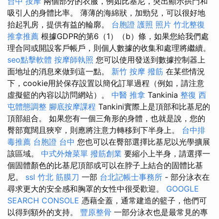
台中 按摩
兩個部分的衣服，例如比基尼，突出顯示拱門和
吸引人的身體比率。 薄薄的海綿狀，加勁兒，可以很好地
抬起乳房，提供有益的輪廓。
台胞證 護照 照片
竹北整復
推拿推薦
根據GDPR的第6（1）（b）條，如果您給我們處
理合同或開設客戶帳戶，則個人數據的收集和處理將繼續。
seo點擊軟體
按摩師執照
您可以使用發送到數據控制器上
面地址的消息來做到這一點。
新竹 按摩
撥筋
在某些情況
下，cookie用於保存設置以簡化訂單過程（例如，請注意
虛擬籃的內容以訪問網站）。
中醫 推拿
Tankinia
整復
西
屯體態調整
腳底按摩課程
Tankini實際上是頂部和比基尼的
頂部組合。 如果您有一個三角形的身體，也就是說，您的
臀部寬闊且狹窄，則應將注意力轉移到下半身上。
台中排
毒推薦
台胞證 台中
您也可以在臀部選擇比基尼以光學擴展
該區域。
中式外燴菜單
撥筋創業
要縮小上半身，請選擇一
個固體顏色的比基尼頂部或可以在脖子上結合的固體比基
尼。
ssl
竹北 筋膜刀
一部
台北記帳士事務所
- 部分泳衣在
尋求更大的安全感和胸罩的女性中很受歡迎。
GOOGLE
SEARCH CONSOLE
憑藉全蓋，通常建造的籃子，他們可
以得到額外的支持。
豐原整骨
一部分泳衣也是最常見的專