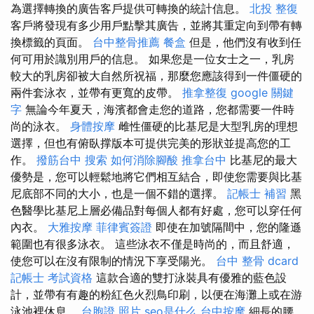
為選擇轉換的廣告客戶提供可轉換的統計信息。
北投 整復
客戶將發現有多少用戶點擊其廣告，並將其重定向到帶有轉
換標籤的頁面。
台中整骨推薦
餐盒
但是，他們沒有收到任
何可用於識別用戶的信息。 如果您是一位女士之一，乳房
較大的乳房卻被大自然所祝福，那麼您應該得到一件僵硬的
兩件套泳衣，並帶有更寬的皮帶。
推拿整復
google 關鍵
字
無論今年夏天，海濱都會走您的道路，您都需要一件時
尚的泳衣。
身體按摩
雌性僵硬的比基尼是大型乳房的理想
選擇，但也有俯臥撑版本可提供完美的形狀並提高您的工
作。
撥筋台中
搜索
如何消除腳酸
推拿台中
比基尼的最大
優勢是，您可以輕鬆地將它們相互結合，即使您需要與比基
尼底部不同的大小，也是一個不錯的選擇。
記帳士 補習
黑
色醫學比基尼上層必備品對每個人都有好處，您可以穿任何
內衣。
大雅按摩
菲律賓簽證
即使在加號隔間中，您的隆遜
範圍也有很多泳衣。 這些泳衣不僅是時尚的，而且舒適，
使您可以在沒有限制的情況下享受陽光。
台中 整骨 dcard
記帳士 考試資格
這款合適的雙打泳裝具有優雅的藍色設
計，並帶有有趣的粉紅色火烈鳥印刷，以便在海灘上或在游
泳池裡休息。
台胞證 照片
seo是什么
台中按摩
細長的腰