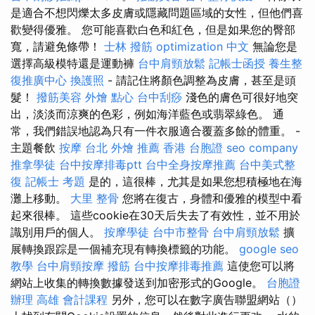
是適合不想閃爍太多皮膚或隱藏問題區域的女性，但他們喜
歡變得優雅。 您可能喜歡白色和紅色，但是如果您的臀部
寬，請避免條帶！
士林 撥筋
optimization 中文
無論您是
選擇高級模特還是運動褲
台中肩頸放鬆
記帳士函授
養生整
復推廣中心
換護照
- 請記住將顏色調整為皮膚，甚至是頭
髮！
撥筋美容
外燴 點心
台中刮痧
淺色的膚色可很好地突
出，淡淡而涼爽的色彩，例如海洋藍色或翡翠綠色。 通
常，我們錯誤地認為只有一件衣服適合覆蓋多餘的體重。 -
主題餐飲
按摩
台北 外燴 推薦
香港 台胞證
seo company
推拿學徒
台中按摩排毒ptt
台中全身按摩推薦
台中美式整
復
記帳士 考題
是的，這很棒，尤其是如果您想積極地在海
灘上移動。
大里 整骨
您將在復古，身體和優雅的模型中看
起來很棒。 這些cookie在30天后失去了有效性，並不用於
識別用戶的個人。
按摩學徒
台中市整骨
台中肩頸放鬆
擴
展轉換跟踪是一個補充現有轉換標籤的功能。
google seo
教學
台中肩頸按摩
撥筋
台中按摩排毒推薦
這使您可以將
網站上收集的轉換數據發送到加密形式的Google。
台胞證
辦理
高雄 會計課程
另外，您可以在數字廣告聯盟網站（）