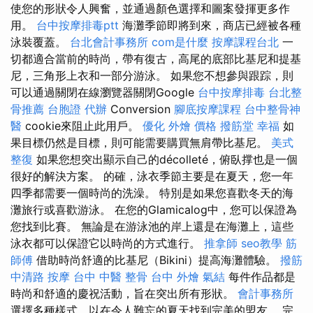
使您的形狀令人興奮，並通過顏色選擇和圖案發揮更多作
用。
台中按摩排毒ptt
海灘季節即將到來，商店已經被各種
泳裝覆蓋。
台北會計事務所
com是什麼
按摩課程台北
一
切都適合當前的時尚，帶有復古，高尾的底部比基尼和提基
尼，三角形上衣和一部分游泳。 如果您不想參與跟踪，則
可以通過關閉在線瀏覽器關閉Google
台中按摩排毒
台北整
骨推薦
台胞證 代辦
Conversion
腳底按摩課程
台中整骨神
醫
cookie來阻止此用戶。
優化
外燴 價格
撥筋堂 幸福
如
果目標仍然是目標，則可能需要購買無肩帶比基尼。
美式
整復
如果您想突出顯示自己的décolleté，俯臥撑也是一個
很好的解決方案。 的確，泳衣季節主要是在夏天，您一年
四季都需要一個時尚的洗澡。 特別是如果您喜歡冬天的海
灘旅行或喜歡游泳。 在您的Glamicalog中，您可以保證為
您找到比賽。 無論是在游泳池的岸上還是在海灘上，這些
泳衣都可以保證它以時尚的方式進行。
推拿師
seo教學
筋
師傅
借助時尚舒適的比基尼（Bikini）提高海灘體驗。
撥筋
中清路 按摩
台中 中醫 整骨
台中 外燴
氣結
每件作品都是
時尚和舒適的慶祝活動，旨在突出所有形狀。
會計事務所
選擇多種樣式，以在令人難忘的夏天找到完美的盟友。 完