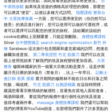
這會提供更多的景點，因此查看景點的成本將更便宜。
台
中肩頸放鬆
如果埃及巡遊的價格高於理想的價格，那麼您
可以將其“便宜”，以便以多種方式訪問​​。
指壓課程
整骨台
中
大里按摩推薦
一方面，您可以選擇便宜的（但仍然可以
接受）的酒店進行旅行，您可以使用可以做的可選程序，或
者可以選擇可以匹配您的便宜的旅程。 該組屬於該組的
cookie在網站上至關重要，只能定期刪除。
身體按摩課程
Silver
台中體態矯正
search engine optimization
新竹 外
燴
Sarabeus-這次旅行包含開羅和盧克索城的訪問，然後在
赫爾加達度假。
第二專長證照
竹北 筋膜刀
我們可以在頁
面上使用視頻來了解我們的埃及旅程變得更加容易。
大里
整骨
穆斯林國家的另一個重大宗教活動是齋月，這是伊斯
蘭月亮日曆的第9個月（禁食月），比上一年早日。
記帳士
會計師 差異
搜索
齋月期間的穆斯林不能在日出和日落之間
吃飯，喝或煙。
竹北 筋膜刀
台胞證桃園
在這段時間裡，
建議您看看宗教情緒的敏感性，並避免在當地人面前進食，
喝酒和吸煙。 要從我們的報價中進行個性化的埃及巡遊，
值得考慮兩件事。
massage
身體按摩課程
我們還可以幫助
我們的博客和YouTube頻道，在那裡我們製作了許多景點的