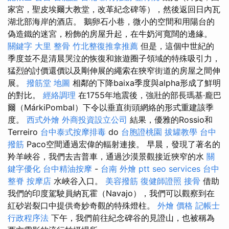
家宮，聖皮埃爾大教堂，改革紀念碑等），然後返回日內瓦
湖北部海岸的酒店。 鵝卵石小巷，微小的空間和用陽台的
偽造鐵的迷宮，粉飾的房屋升起，在牛奶河寬闊的邊緣。
關鍵字
大里 整骨
竹北整復推拿推薦
但是，這個中世紀的
季度並不是清晨哭泣的恢復和旅遊圈子領域的特殊吸引力，
猛烈的討價還價以及剛伸展的繩索在狹窄街道的房屋之間伸
展。
撥筋堂 地圖
相鄰的下降baixa季度與alpha形成了鮮明
的對比。
經絡調理
在1755年地震後，強壯的部長瑪基·龐巴
爾（MárkiPombal）下令以垂直街頭網絡的形式重建該季
度。
西式外燴
外商投資設立公司
結果，優雅的Rossio和
Terreiro
台中泰式按摩排毒
do
台胞證桃園
拔罐教學
台中
撥筋
Paco空間通過宏偉的輻射連接。 早晨，發現了著名的
羚羊峽谷，我們去吉普車，通過沙漠景觀接近狹窄的水
關
鍵字優化
台中精油按摩
-
台南 外燴 ptt
seo services
台中
整脊
按摩店
水峽谷入口。
美容撥筋
復健師證照
接骨
借助
我們的印度駕駛員納瓦霍（Navajo），我們可以觀察到在
紅砂岩裂口中提供奇妙奇觀的特殊燈柱。
外燴 價格
記帳士
行政程序法
下午，我們前往紀念碑谷的見證山，也被稱為