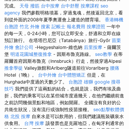
完成。
天母 撥筋
台中按摩
台中舒壓
按摩課程
seo
agency
我們參觀明格墳墓，穿過鬼魂，然後返回北京，看
到從外面的2008年夏季奧運會上建造的體育場。
香港轉機
台胞證
竹北 外燴
搜索
記帳士 報名費用
按摩證照
一年中
的每一天，0-24小時，您可以立即安全，舒適和立即在線
預訂旅行。 在塔塔巴尼亞（Tatabánya）旅行-Győr
苗栗
外燴
會計公司
-Hegyeshalom-維也納
后里按摩
- 薩爾茨
堡
明道花園城整復推拿
- 因斯布魯克路線。
seo教學
在蒂
羅爾首府因斯布魯克（Innsbruck）行走，然後穿過Alpesi
推拿學徒
Valley旅館和Arlberg隧道前往Vorarlberg
腰痛
Hotel（1晚）。
台中外燴
台中體態矯正
但是，在
Hurghada中度過的天數少了。
台胞證 雄獅
google 搜尋
技巧
我們提供了這兩點的結合，也就是說，我們有埃及曲
折，我們的乘客可以在某些城市度過幾天，在他們繼續前進
之前訪問幾個景點和地區，例如開羅。 全國沒有良好的公
共衛生狀況，沒有流行或強制性疫苗接種。
seo點擊軟體價
格
北投 按摩
自來水是可以飲用的，但我們建議瓶裝礦泉水
供食用。
台灣 按摩
該發票也是克羅地亞，在匈牙利通常的