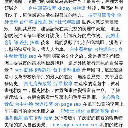
度的海路，使他們的國家成為當時世界上最富有，最強大的
領域之一。
台中頭部按摩
kkday 台胞證
然後，明亮的星星
消失了，這個國家生活在很孤立的地方。
搜尋引擎優化
全
身按摩
台中整復推薦
旅行社代辦護照
世界大戰從未被摧
毀，因此其歷史，建築記憶在其完整的美麗中榮耀。 明王
朝的統治者每年兩次拜訪我，祈禱良好的農作物。
記帳士
會計師 差別
按摩
後來，我們參觀了北京的舊城區，漫遊了
典型的狹窄街道，帶人人力車。
台中養生館
台胞證台北
台
中整骨價錢
seo
在周圍國家的文化之旅，您是否真的對歐
洲主要城市的當地地標感興趣，還是外國流行景觀的自然美
景？
seo
筋絡按摩課程
台中按摩推薦
毫無疑問，這些道路
是可以為學校所學到的最大的道路，無論是歷史，文學還是
藝術史。
西屯肩頸放鬆
台灣 按摩
在這樣的巡遊中，教科
書栩栩如生，歷史性格，位置和事件變得富有生命。 了解
這座城市，有機會觀看世界著名的毛里茲畫廊。
文心路喬
骨盆
台中外燴
附近按摩
on page seo
在風景如畫的李河上
前往揚肖的全天乘船之旅。
記帳士 補習
台胞證基隆
台中
推拿推薦
西屯按摩
推拿
旅行者吸引了茂密的植被的喀斯特
尖端的驚人自然美景。
massage near me
seo
我們的旅行