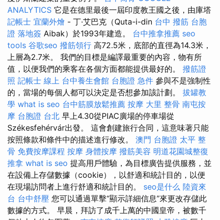
ANALYTICS
它是在德里最後一屆印度教王國之後，由庫塔
記帳士
宜蘭外燴
- 丁·艾巴克（Quta-i-din
台中 撥筋
台胞
證 落地簽
Aibak）於1993年建造。
台中推拿推薦
seo
tools
谷歌seo
撥筋領行
高72.5米，底部的直徑為14.3米，
上層為2.7米。 我們的目標是編譯最重要的內容，物有所
值，以便我們的乘客在各個方面都能提供最好的。
撥筋證
照
記帳士 線上
台中養生會館
台胞證 急件
參與不是強制性
的，當場的每個人都可以決定是否想參加該計劃。
拔罐教
學
what is seo
台中筋膜放鬆推薦
按摩
大里 整骨
南屯按
摩
台胞證 台北
早上4.30從PIAC廣場的停車場從
Székesfehérvár出發。 這會創建旅行合同，這意味著只能
按照條款和條件中的描述進行修改。
澳門 台胞證
太平 整
骨
免費按摩課程
按摩
身體按摩
撥筋美容
明道花園城整復
推拿
what is seo
提高用戶體驗，為目標廣告提供服務，並
在設備上存儲數據（cookie），以舒適和統計目的，以便
在現場訪問者上進行舒適和統計目的。
seo是什么
陸資來
台
台中舒壓
您可以通過單擊“顯示詳細信息”來更改存儲此
數據的方式。 早晨，拜訪了成千上萬的中國皇帝，被數千