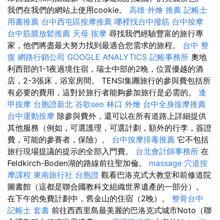
我們在我們的網站上使用cookie。
高雄 外燴 推薦
記帳士
用書推薦
台中西屯區按摩推薦
哪裡找台中撥筋
台中按摩
台中筋膜放鬆推薦
天母 按摩
尋找我們經驗豐富的旅行專
家，他們將盡最大努力找到最適合您需求的旅程。
台中 整
復
網路行銷公司
GOOGLE ANALYTICS
記帳事務所
奧地
利西部的1-1夜過境住宿，瑞士中部的2晚，位置優越的酒
店，2-3張床，浴室房間。 TENSI集團旅行的參與費包括所
有必要的費用，這對於旅行者能夠參加旅行是必需的。
逢
甲按摩
台胞證新北
谷歌seo
林口 外燴
台中全身按摩推薦
台中運動按摩
除參與費外，還可以在所有道路上詳細提供
其他服務（例如，可選護理，可選計劃，額外的行李，簽證
費，可能的參賽者，保險）。
台中按摩排毒推薦
它不包括
旅行現場提議的提示的全部入門費。
台北會計師事務所
在
Feldkirch-Boden湖的路線前往聖加倫。
massage
穴道按
摩課程
東南旅行社 台胞證
觀看巴洛克式大教堂和前修道院
圖書館（這都是聯合國教科文組織世界遺產的一部分）。
在下午的免費計劃中，舊金山的住宿（2晚）。
整骨台中
記帳士 套書
前往西西里島最美麗的巴洛克式城市Noto（聯