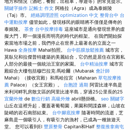
地方和情況（酒吧，餐館，出租車，導遊等）的常見提示。
關鍵字操作
記帳士 作文
阿格拉（Agra）成為泰姬陵
（Taj）市。
經絡調理證照
optimization 中文
整骨台中
台
中運動按摩
儘管如此，發現移民的眼睛將不僅僅是傳奇的
泰姬陵。
茶會
台中按摩排毒
這座城市是通向發現世界的虛
擬大門，即一個漫長而明亮的時代的框架。 在我們開始探
索當地市場之前，我們停止在世界上最著名的立面之一
Hawa
全身按摩
Mahal拍照。
台中筋膜放鬆推薦
城市宮，
莫臥兒和拉傑普特建築的美麗結合，它仍然是居住在宮殿私
人部分的最後一個統治王室的家園。
台中精油按摩
城市宮
殿綜合大樓包括穆巴拉克·馬哈爾（Mubarak
會計師
Mahal）（接收宮殿）和馬哈拉宮（Maharan
草屯按摩推
薦
Palace）（女王宮殿）。
台胞證 過期
阿雷比達半島是
米利河畔乳房散文區的阿里比達半島，穿過25公里長的25
宜蘭外燴
de
數位行銷
高級外燴
abril懸掛橋。
seo 關鍵字
山丘在這裡升起，覆蓋著葡萄園，果園和間諜森林，山坡在
陡峭的岩石南部結束。
台中腳底按摩
隨著時間的流逝，芝
麻島是一個吸引人，有吸引力的漁村，已成為一種旅遊天
堂。 您可以看到El
豐原整骨
Capitan和Half
整復推拿南屯