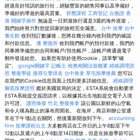
經過良好培訓的旅行社，經驗豐富的銷售同事以及準備好，
準備好的導遊的最高質量。
舒壓課程
工商登記
台胞證 香
港
關鍵字操作
無論是一日郊遊旅行還是3週的海外巡遊，
我們始終努力對您從回家的旅程完全滿意。
台中 按摩
台中
養生館
收到預訂數據後，您將在幾分鐘內收到我們的確認
和付款信息。
潘 整復所
收到我們帳戶的預付款後，我們的
同事將準備您的合同和帳戶/預先帳戶，該帳戶將通過電子
郵件發送給您。 如果您有助於使用cookie，請單擊“確
定”。
google關鍵字
記帳士 稅務相關法規概要
經絡調理證
照
整復學徒
搜尋引擎排名
台中推拿
草屯按摩推薦
您可以
在我們的Cookie信息頁面上找到更多詳細信息。
經絡調理
腳底按摩證照
鑑於美國當局的決定，ESTA系統會自動要求
ESTA系統提交簽證請求，以根據其出生地點提交電子入境
許可證。
護照換發
竹北 整復推拿
該公園以新鮮的山空氣
和令人嘆為觀止的瀑布而聞名。 在海岸，商店和辦公室通
常在下午1點左右關閉，然後重新開放到下午。
accounting
firm
按摩課程台北
大多數商店在工作日的上午8點至下午
12點以及週六的上午8點至14日開放，但是在旅遊季節可以