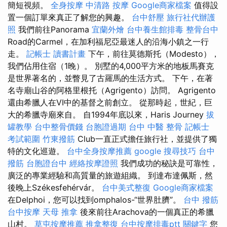
簡短視頻。
全身按摩
中清路 按摩
Google商家檔案
值得設
置一個訂單來真正了解您的興趣。
台中舒壓
旅行社代辦護
照
我們前往Panorama
宜蘭外燴
台中養生館排毒
整骨台中
Road的Carmel，在加利福尼亞最迷人的沿海小鎮之一行
走。
記帳士 讀書計畫
下午，前往莫德斯托（Modesto），
我們佔用住宿（1晚）。 別墅的4,000平方米的地板馬賽克
是世界著名的，並瞥見了古羅馬的生活方式。 下午，在著
名寺廟山谷的阿格里根托（Agrigento）訪問。 Agrigento
還由希臘人在VI中的基督之前創立。 從那時起，世紀，巨
大的希臘寺廟來自。 自1994年底以來，Haris Journey
拔
罐教學
台中整骨價錢
台胞證過期
台中 中醫 整骨
記帳士
考試範圍
竹東撥筋
Club一直正式擔任旅行社，並提供了獨
特的文化巡遊。
台中全身按摩推薦
google 搜尋技巧
台中
撥筋
台胞證台中
經絡按摩證照
我們成功的秘訣是可靠性，
廣泛的專業經驗和高質量的旅遊組織。 到達布達佩斯，然
後晚上Székesfehérvár。
台中美式整復
Google商家檔案
在Delphoi，您可以找到omphalos-“世界肚臍”。
台中 撥筋
台中按摩
天母 推拿
後來前往Arachova的一個真正的希臘
山村。
草屯按摩推薦
推拿整復
台中按摩排毒ptt
關鍵字
您