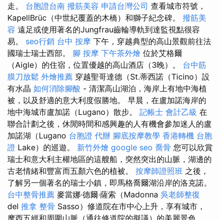
走。
台胞證台南
撥筋美容
申請台灣公司
查看城市符號，
KapellBrüc（中世紀覆蓋的木橋）和獅子紀念碑。
撥筋美
容
遠足或使用著名的Jungfrau齒輪導軌到達監視點很容
易。
seo行銷
台中 按摩
下午，穿越典型的高山景觀前往法
國瑞士瑞士西部。
腳 按摩
下午茶外燴
位於艾格爾
（Aigle）的住宿，位置優越的高山酒店（3晚）。
台中筋
膜刀放鬆
外燴推薦
穿越聖哥達德（St.蒂西諾（Ticino）設
有水晶
如何消除腳酸
- 清潔高山湖泊，海岸上有地中海植
被，以及舒適的意大利度假勝地。 早晨，在盧加諾海岸的
地中海城市盧加諾（Lugano）散步。
記帳士 會計乙級
在
聯合計劃之後，休閒時間和感興趣的人有機會參加迷人的盧
加諾湖（Lugano
台胞證 代辦
腳底按摩教學
香港轉機 台胞
證
Lake）的巡遊。
新竹外燴
google seo
喬骨
您可以欣賞
瑞士和意大利主權地區的這艘船，突然突出的山脈，湖邊的
古老情緒和豐富而五顏六色的植被。
按摩師證照班
之後，
了解另一個著名的瑞士小鎮，即馬格喬爾湖沿岸的洛克諾。
台中整骨推薦
麥當娜·德爾·薩索（Madonna
吳老師整復
del
推拿 整骨
Sasso）修道院在市中心上升，享有城市，
摩西五經和周圍山脈（通往修道院的擬議）的美麗景色。