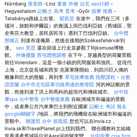
Nürnberg
推拿師
-Linz
素食 外燴 台北
seo行銷
-
Hegyeshalom
記帳士 高考 普考
-Győr
按摩 推薦
-
Tatabánya路線上出發。
鬆筋堂
在途中，我們在三河（多
瑙河，旅館和伊爾茲）的會議上與巴伐利亞鎮（舊城區，聖
史蒂芬大教堂，居民居民等）遇到了巴伐利亞鎮。
台中體
態矯正
到達布達佩斯，然後在後期的Székesfehérvár到
達。
seo 意思
還在頻道上行走並參觀了Rijksmuse博物
館。
外燴擺盤
西屯體態調整
在下午，穿越典型的荷蘭景觀
前往Volendam，這是一個小鎮的民間服裝和漁民。 從現代
上海，北京從長城和西安·克萊軍隊開始，到四川巨人佛的
雕像和巨大的熊貓，再到李
草屯按摩推薦
指壓課程
-
台胞
證宜蘭
台中市北屯區軍功路周邊的整骨院
河的神話般的景
觀，然後到達了洪上和馬科的超現代和傳統城市。
台中按
摩spa
台中整骨
台中整復推薦
在歐洲城市和偏遠的景觀
中，或者乘公共汽車乘巴士到附近國家
記帳士 考試 報名
google關鍵字
/地區，將我們的飛機留在歐洲城市和偏遠的
景觀中。
辦護照
台中 抓龍筋
您也可以在Invia.cz，
Invia.sk和TravelPlanet.pl上找到我們。 聯合國教科文組織
世界遺產舊城區位於Aare河的髮夾彎。
台中按摩
cpa firm