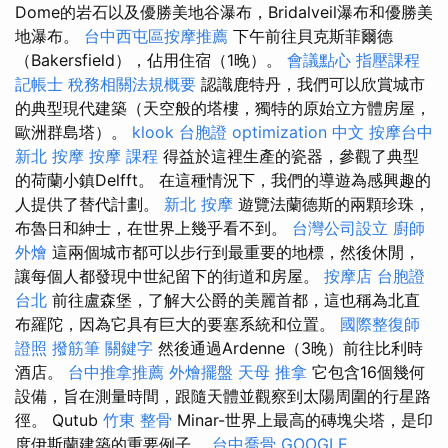
Dome的岩石以及優勝美地谷瀑布，Bridalveil瀑布和優勝美
地瀑布。
台中西屯區按摩推薦
下午前往貝克斯菲爾德
（Bakersfield），佔用住宿（1晚）。
會議點心
指壓課程
記帳士 稅務相關法規概要
認識鹿特丹，我們可以欣賞城市
的典型現代建築（天空般的塔樓，獨特的原始立方體房屋，
歐洲群島塔）。
klook 台胞證
optimization 中文
按摩台中
新北 按摩
按摩 課程
得益於這裡生產的瓷器，參觀了典型
的荷蘭小鎮Delfft。 在這種情況下，我們的導遊為感興趣的
人提供了替代計劃。
新北 按摩
遊覽法蘭德斯的兩顆珍珠，
布魯日和紳士，在世界上幾乎看不到。
台灣公司設立
廚師
外燴
這兩個城市都可以步行到最重要的地標，然後休閒，
讓每個人都發現中世紀留下的街道和房屋。
按摩店
台胞證
台北
前往盧森堡，了解大公爵的美麗首都，這也稱為北直
布羅陀，因為它具有巨大的要塞系統和位置。
國際整復師
證照
撥筋筆
關鍵字
然後通過Ardenne（3晚）前往比利時
酒店。
台中推拿推薦
外燴擺盤
天母 推拿
它包含16個幾何
設備，旨在測量時間，跟隨天體並觀察到太陽周圍的行星路
徑。 Qutub
竹東 整骨
Minar-世界上最高的磚塊尖塔，是印
度伊斯蘭建築的重要例子。
台中喬骨
GOOGLE