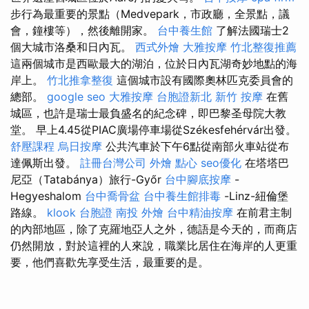
步行為最重要的景點（Medvepark，市政廳，全景點，議
會，鐘樓等），然後離開家。
台中養生館
了解法國瑞士2
個大城市洛桑和日內瓦。
西式外燴
大雅按摩
竹北整復推薦
這兩個城市是西歐最大的湖泊，位於日內瓦湖奇妙地點的海
岸上。
竹北推拿整復
這個城市設有國際奧林匹克委員會的
總部。
google seo
大雅按摩
台胞證新北
新竹 按摩
在舊
城區，也許是瑞士最負盛名的紀念碑，即巴黎圣母院大教
堂。 早上4.45從PIAC廣場停車場從Székesfehérvár出發。
舒壓課程
烏日按摩
公共汽車於下午6點從南部火車站從布
達佩斯出發。
註冊台灣公司
外燴 點心
seo優化
在塔塔巴
尼亞（Tatabánya）旅行-Győr
台中腳底按摩
-
Hegyeshalom
台中喬骨盆
台中養生館排毒
-Linz-紐倫堡
路線。
klook 台胞證
南投 外燴
台中精油按摩
在前君主制
的內部地區，除了克羅地亞人之外，德語是今天的，而商店
仍然開放，對於這裡的人來說，職業比居住在海岸的人更重
要，他們喜歡先享受生活，最重要的是。