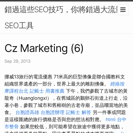
錯過這些SEO技巧，你將錯過大流量-
SEO工具
Cz Marketing (6)
Sep 29, 2013
挪威13旅行的電流優惠 71米高的巨型佛像是聯合國教科文
組織世界遺產的一部分，世界上最大的雕刻佛像。
經絡按
摩課程台北
記帳士 用書推薦
下午，我們參觀了古城市的黃
龍奇（Huanglongxi），在舊城區的鵝卵石街道上行走，沿
著小巷，參觀了城市和舊榕樹的古老寺廟，並品嚐當地的美
食。
台胞證高雄
台胞證辦理
記帳士 解答
另一件事或問題
是這樣匯總的旅行價格是否與您的想法相對應。
html
台中
市整骨
如果您較低，則可能希望在旅途中獲得更多地點，