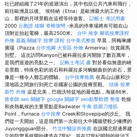
社已經組織了21年的巡迴演出，其中包括公共汽車和飛行，
前往歐洲及以後。 埃特納（Etna）是歐洲最大的工作火
山，那裡的月球景觀在這裡等待遊客。
記帳士 考試用書
2000
台胞證 雄獅
脊椎側彎
-米高的停車場將有可能在山
頂附近抬起電梯，最高2500米。
台中 推拿
腳底按摩課程
外燴 嘉義
關鍵字
按摩 課程
台中美式整復
早晨，阿梅琳娜
廣場（Piazza
台中泡腳
大安區 外燴
Armerina）欣賞羅馬
別墅。 這次訪問Kanyon已被科羅拉多河開除了數百萬年，
是我們巡遊的亮點之一。
記帳士考試 書
對於看似無盡的峽
谷景觀，特殊色彩的岩石和科羅拉多河蜿蜒曲折的岩石，景
像是一種令人難忘的體驗。
台中按摩推薦
在高山山脈和沙
漠地區之間旅行到死亡谷國家公園的貧瘠景觀。
頭痛 按摩
新竹 外燴
這是北美，巴德沃特盆地的最低點，海拔86米。
推拿師
seo 關鍵字
google 關鍵字
seo點擊軟體
整復
乾燥
和炎熱氣候的主要景點是Badwater
牛角 筋膜刀撥筋
Point，Furnace
台中按摩
Creek和Stovepipe的沙丘。 我
們從一天開始，這是我們第一次前往大中國牆壁較少擁擠的
Juyonggguan部分。
竹北中醫診所推薦
在該國北部邊界建
立的防禦系統開始建造在7世紀，並在17世紀明朝的統治下