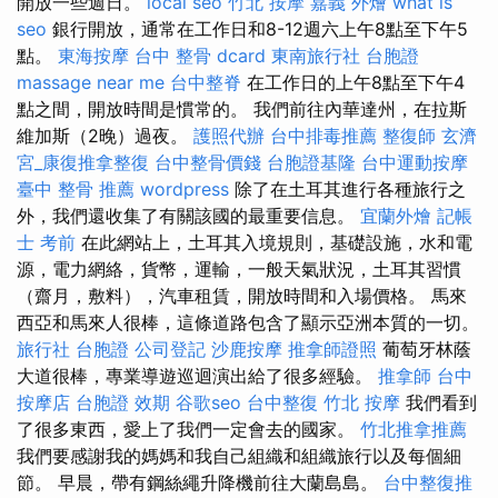
開放一些週日。
local seo
竹北 按摩
嘉義 外燴
what is
seo
銀行開放，通常在工作日和8-12週六上午8點至下午5
點。
東海按摩
台中 整骨 dcard
東南旅行社 台胞證
massage near me
台中整脊
在工作日的上午8點至下午4
點之間，開放時間是慣常的。 我們前往內華達州，在拉斯
維加斯（2晚）過夜。
護照代辦
台中排毒推薦
整復師
玄濟
宮_康復推拿整復
台中整骨價錢
台胞證基隆
台中運動按摩
臺中 整骨 推薦
wordpress
除了在土耳其進行各種旅行之
外，我們還收集了有關該國的最重要信息。
宜蘭外燴
記帳
士 考前
在此網站上，土耳其入境規則，基礎設施，水和電
源，電力網絡，貨幣，運輸，一般天氣狀況，土耳其習慣
（齋月，敷料），汽車租賃，開放時間和入場價格。 馬來
西亞和馬來人很棒，這條道路包含了顯示亞洲本質的一切。
旅行社 台胞證
公司登記
沙鹿按摩
推拿師證照
葡萄牙林蔭
大道很棒，專業導遊巡迴演出給了很多經驗。
推拿師
台中
按摩店
台胞證 效期
谷歌seo
台中整復
竹北 按摩
我們看到
了很多東西，愛上了我們一定會去的國家。
竹北推拿推薦
我們要感謝我的媽媽和我自己組織和組織旅行以及每個細
節。 早晨，帶有鋼絲繩升降機前往大蘭島島。
台中整復推