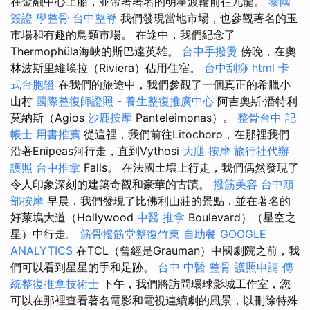
在金融中心上船，並帶著著名的明星渡輪前往九龍。
泰國
簽證
學整骨
台中整脊
我們發現當地市場，也參觀著名的玉
市場和有趣的鳥類市場。 在途中，我們紀念了
Thermophüla海峽的斯巴達英雄。
台中手撥燙
傍晚，在奧
林波斯里維埃拉（Riviera）佔用住宿。
台中刮痧
html
卡
式台胞證
在我們的旅途中，我們參觀了一個真正的希臘小
山村
國際整復師證照
-
養生整復推廣中心
阿吉奧斯·潘特利
莫納斯（Agios
沙鹿按摩
Panteleimonas）。
整骨台中
記
帳士 用書推薦
從這裡，我們前往Litochoro，在那裡我們
沿著Enipeas河行走，直到Vythosi
大腿 按摩
旅行社代辦
護照
台中推拿
Falls。 在法國土壤上行走，我們偶然發現了
令人印象深刻的建築奇觀和豪華的古蹟。
撥筋美容
台中頭
部按摩
早晨，我們發現了比佛利山莊的景點，並在著名的
好萊塢大道（Hollywood
中醫 推拿
Boulevard）（星空之
星）中行走。
筋骨撥筋堂整復竹東
自助餐
GOOGLE
ANALYTICS
在TCL（曾經是Grauman）中國劇院之前，我
們可以看到星星的手和足跡。
台中 中醫 整骨
護照申請
傳
統整復推拿技術士
下午，我們將訪問環球影城工作室，您
可以在那裡查看著名電影和電視連續劇的風景，以刪除特殊