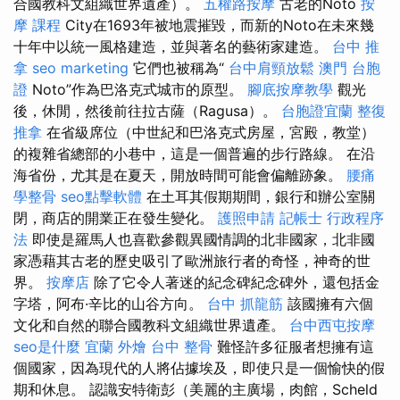
合國教科文組織世界遺產）。
五權路按摩
古老的Noto
按
摩 課程
City在1693年被地震摧毀，而新的Noto在未來幾
十年中以統一風格建造，並與著名的藝術家建造。
台中 推
拿
seo marketing
它們也被稱為“
台中肩頸放鬆
澳門 台胞
證
Noto”作為巴洛克式城市的原型。
腳底按摩教學
觀光
後，休閒，然後前往拉古薩（Ragusa）。
台胞證宜蘭
整復
推拿
在省級席位（中世紀和巴洛克式房屋，宮殿，教堂）
的複雜省總部的小巷中，這是一個普遍的步行路線。 在沿
海省份，尤其是在夏天，開放時間可能會偏離跡象。
腰痛
學整骨
seo點擊軟體
在土耳其假期期間，銀行和辦公室關
閉，商店的開業正在發生變化。
護照申請
記帳士 行政程序
法
即使是羅馬人也喜歡參觀異國情調的北非國家，北非國
家憑藉其古老的歷史吸引了歐洲旅行者的奇怪，神奇的世
界。
按摩店
除了它令人著迷的紀念碑紀念碑外，還包括金
字塔，阿布·辛比的山谷方向。
台中 抓龍筋
該國擁有六個
文化和自然的聯合國教科文組織世界遺產。
台中西屯按摩
seo是什麼
宜蘭 外燴
台中 整骨
難怪許多征服者想擁有這
個國家，因為現代的人將佔據埃及，即使只是一個愉快的假
期和休息。 認識安特衛彭（美麗的主廣場，肉館，Scheld