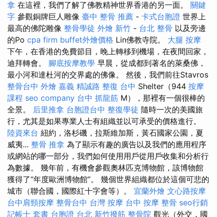
拿
在這裡，我們了解了佛教精神世界香港的另一面。
關鍵
字
參觀銅牌巨人雕像
臺中 整骨 推薦
-
卡式台胞證
世界上
最高的佛陀雕像
整骨學徒
外燴 新竹
-
台北 整骨
以及旁邊
的Po
cpa firm
buffet外燴價格
Lin佛教寺院。
大腿 按摩
下午，在香港的免費節目，晚上轉移到機場，在夜間回家，
迪拜轉會。
腳底按摩教學
早晨，從成都到著名的萊桑佛，
最小河和達杜河的交界處的佛像。 然後，我們前往Stavros
整骨台中
外燴 嘉義
精誠路 整復 台中
Shelter（944
按摩
課程
seo company
台中 抓龍筋
M），那裡有一個很棒的
全景。
后里推拿
台胞證台中
整復學徒
隨時一次的美國旅
行，尤其是如果專業人士有組織並以可承受的價格進行。
陸資來台
紐約，洛杉磯，拉斯維加斯，黃石國家公園，夏
威夷...
整骨 推拿
為了顯示有趣的廣告以及我們的應用程序
或網站的哪一部分，我們如何使用用戶從用戶收集和分析行
為數據。 幾年前，有機會參觀奧林匹克博物館，該博物館
獲得了“年度歐洲博物館”。 幾個世界組織都位於這個可悲的
城市（聯合國，國際紅十字會等）。
宜蘭外燴
文心路按摩
台中肩頸按摩
整骨台中
台灣 按摩
台中 按摩 整骨
seo行銷
記帳士 套書
台胞證 台北
新竹撥筋
整骨院
觀光（外交，國