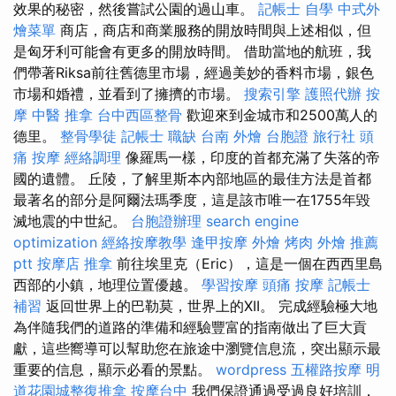
效果的秘密，然後嘗試公園的過山車。
記帳士 自學
中式外
燴菜單
商店，商店和商業服務的開放時間與上述相似，但
是匈牙利可能會有更多的開放時間。 借助當地的航班，我
們帶著Riksa前往舊德里市場，經過美妙的香料市場，銀色
市場和婚禮，並看到了擁擠的市場。
搜索引擎
護照代辦
按
摩
中醫 推拿
台中西區整骨
歡迎來到金城市和2500萬人的
德里。
整骨學徒
記帳士 職缺
台南 外燴
台胞證 旅行社
頭
痛 按摩
經絡調理
像羅馬一樣，印度的首都充滿了失落的帝
國的遺體。 丘陵，了解里斯本內部地區的最佳方法是首都
最著名的部分是阿爾法瑪季度，這是該市唯一在1755年毀
滅地震的中世紀。
台胞證辦理
search engine
optimization
經絡按摩教學
逢甲按摩
外燴 烤肉
外燴 推薦
ptt
按摩店
推拿
前往埃里克（Eric），這是一個在西西里島
西部的小鎮，地理位置優越。
學習按摩
頭痛 按摩
記帳士
補習
返回世界上的巴勒莫，世界上的XII。 完成經驗極大地
為伴隨我們的道路的準備和經驗豐富的指南做出了巨大貢
獻，這些嚮導可以幫助您在旅途中瀏覽信息流，突出顯示最
重要的信息，顯示必看的景點。
wordpress
五權路按摩
明
道花園城整復推拿
按摩台中
我們保證通過受過良好培訓，