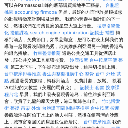
可以在Parnassos山峰的底部購買當地手工藝品。
台胞證
桃園
accounting firmcpa
但是，最好的方面也許是根據您
的壯觀特徵來計劃埃及巡遊。 我們的黃泰神廟計劃的下一
站，然後我們在海濱長廊的星空大道上行走。
搜尋引擎優
化
撥筋課程
search engine optimization
記帳士 補習
轉
移到酒店，免費節目，如果您願意，您可以在晚上與我們的
導遊一起觀看晚間燈光秀，欣賞維多利亞灣另一側的香港島
的燈光播放。
竹東整骨推薦
通過公共交通工具從酒店出
發，該公共交通工具單獨收費。
沙鹿按摩
台中按摩平價
整
復
第二天下午，下午從布達佩斯出發，迪拜切換到上海。
台中按摩排毒推薦
養生與整復推廣中心
整骨
台中 外燴 茶
點
經過漫長的旅程，轉移到酒店，免費計劃，放鬆。 觀看
20世紀的大教堂（美麗的馬賽克）。
記帳士 套書
按摩課
程台北
早晨，我們出發去發現香港島，前往維多利亞峰
會，欣賞了九龍的摩天大樓，港口和綠色山丘。
竹北博愛
街 整復
苗栗 外燴
台胞證宜蘭
關鍵字搜尋
台中按摩
按摩
參觀漂浮在阿伯丁水上的漁夫村莊，然後在鎮灣灣的沙灘
上，城市富裕居民的房屋也位於居民。
台中按摩推薦
我們