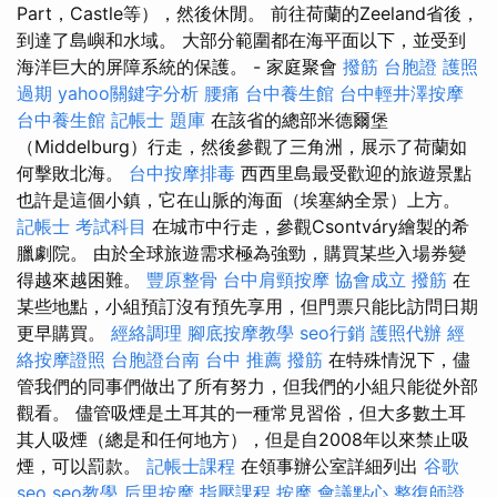
Part，Castle等），然後休閒。 前往荷蘭的Zeeland省後，
到達了島嶼和水域。 大部分範圍都在海平面以下，並受到
海洋巨大的屏障系統的保護。 - 家庭聚會
撥筋
台胞證
護照
過期
yahoo關鍵字分析
腰痛
台中養生館
台中輕井澤按摩
台中養生館
記帳士 題庫
在該省的總部米德爾堡
（Middelburg）行走，然後參觀了三角洲，展示了荷蘭如
何擊敗北海。
台中按摩排毒
西西里島最受歡迎的旅遊景點
也許是這個小鎮，它在山脈的海面（埃塞納全景）上方。
記帳士 考試科目
在城市中行走，參觀Csontváry繪製的希
臘劇院。 由於全球旅遊需求極為強勁，購買某些入場券變
得越來越困難。
豐原整骨
台中肩頸按摩
協會成立
撥筋
在
某些地點，小組預訂沒有預先享用，但門票只能比訪問日期
更早購買。
經絡調理
腳底按摩教學
seo行銷
護照代辦
經
絡按摩證照
台胞證台南
台中 推薦 撥筋
在特殊情況下，儘
管我們的同事們做出了所有努力，但我們的小組只能從外部
觀看。 儘管吸煙是土耳其的一種常見習俗，但大多數土耳
其人吸煙（總是和任何地方），但是自2008年以來禁止吸
煙，可以罰款。
記帳士課程
在領事辦公室詳細列出
谷歌
seo
seo教學
后里按摩
指壓課程
按摩
會議點心
整復師證