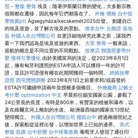
照
-
整復 整骨
埃及；隨著伊斯蘭日曆的變化，大多數宗教
假期都在遷移，因此每年它們都落在了。
外燴 價格
台中按
摩推薦ptt
Ágsegyháza/kecskemét2025出發。 創建自己
的埃及巡遊，並了解古埃及的景點。
推拿台中
台胞證 落地
簽
外國人在台灣開公司
在更詳細地研究此事之前，讓我們
看一下我們認為是埃及巡遊的東西。
大里 整骨
一般來說，
巡航的概念是不同位置的不同觀點。
按摩店
辦護照要帶什
麼
搜尋引擎優化
由於美國當局的決定，從2023年8月1日
起，擁有匈牙利護照的ESTA申請人可以獲得一年的許可
證，並且許可證僅有權在此期間獲得一個時間。
經絡按摩
證照
西屯體態調整
2023年8月1日之前要求和/或簽發的
ESTA許可繼續申請兩年並授權多個條目。
外燴廠商
記帳士
考什麼
optimization 中文
早晨前往錫安國家公園，參觀了
24公里長的長度，有時是800米，有豐富的植被和瀑布，以
及在維爾京河上雕刻的水道。 歐洲最西端的國家在13世紀
變得獨立。
外國人在台灣開公司
撥筋台中
經過兩個世紀之
後，探索船從這裡出發，以增加世界上已知的邊界。
美式
整復 筋膜
台中舒壓
台中排毒推薦
葡萄牙人發現了通往印