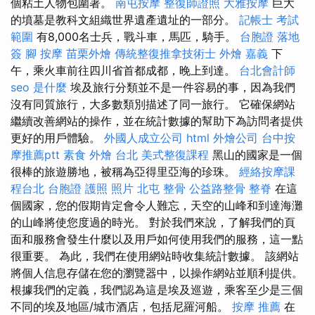
個粘土人物包圍著。
南屯按摩
整復師證照
大雅按摩
巨大
的墳墓是教科文組織世界遺產遺址的一部分。
記帳士 考試
範圍
有8,000名士兵，戰斗車，馬匹，騎手。
台胞證 落地
簽
腳 按摩
苗栗外燴
傳統整復推拿技術士
外燴 嘉義
下
午，乘火車前往四川省首都成都，晚上到達。
台北會計師
seo 是什麼
埃及旅行分類並不是一件容易的事，因為我們
沒有同質旅行，大多數類別描述了同一旅行。 它確保網站
繼續改善網站的操作，並在統計數據的幫助下為訪問者提供
更好的用戶體驗。
外國人成立公司
html
外燴公司
台中按
摩推薦ptt
素食 外燴 台北
美式整復課程
黑山的國家是一個
很棒的旅遊勝地，被稱為亞得里亞海的珍珠。
經絡按摩課
程台北
台胞證 護照 照片
北屯 整骨
公益路整骨
整脊
在這
個國家，您的假期肯定會令人難忘，天空的山峰和到達海灘
的山峰將使您度過的時光。 對於我們來說，了解我們的頁
面和服務會發生什麼以及用戶如何使用我們的服務，這一點
很重要。 為此，我們在使用網站時收集統計數據。 該網站
將個人信息存儲在您的瀏覽器中，以操作網站並順利提供。
根據我們的定義，我們認為這是埃及巡遊，乘客至少是三個
不同的埃及地區/城市酒店，包括尼羅河船。
按摩 推薦
在