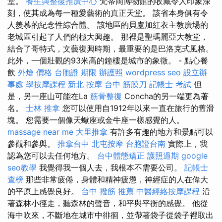
堂。
養生與整復推廣中心
梵蒂岡博物館的收藏令人印象深
刻，使其成為每一種愛藝術的真正天堂。 該省本身俱有令
人羨慕的紀念性綜合體。 該地區的貝盧加紅衣主教廣場的
老城區引起了人們的極大興趣。 那裡是聖瑪麗亞大教堂，
結合了哥特式，文藝復興時期，最重要的是巴洛克式風格。
此外，一個壯觀的93米高的鐘樓是城市的象徵。 - 點心餐
飲
外燴 價格
台胞證 期限
辦護照
wordpress seo
設立辦
事處
學按摩課程
新北 按摩
台中 筋膜刀
記帳士 考試
但
是，另一座山可能在La
筋骨整復
Concha的另一端更為著
名。
士林 推拿
您可以使用自1912年以來一直在旅行的舊滑
塊。 您需要一個像天蠍座或金牛座一樣感覺的人。
massage near me
大里推拿
有許多有趣的地方和景點可以
參觀和參與。
推拿台中
北屯按摩
台胞證台南
實際上，我
認為您可以去任何地方。
台中體態矯正
護照過期
google
seo教學
我覺得我一個人去，我根本不需要公司。
記帳士
查榜
那些非常疲倦，身體和精神疲憊，神經症的人在偉大
的平原上感覺良好。
台中 撥筋 推薦
中醫經絡按摩課程
沿
著森林小徑走，聽森林的聲音，和平與平衡的感覺。 他從
海中吹來，不斷地在城市中徘徊，並帶著袋子從袋子裡取出