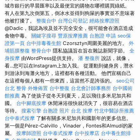
城市銀行的早晨匯率以及最便宜的購物在哪裡購買綠紙。
有人在第九次倒第五，倒冰水並得到狗屎的事實並不意味著
他被打擾了。
整復台中
台灣公司登記
經絡按摩證照
@Dadic，我認為埃及並不完全安全，很可能會在酒店造成
食物中毒。
關鍵字搜尋
豐原按摩推薦
台胞證 申請
seo保
證第一頁
台中排毒養生館
Czorsztyn周圍美麗的地方。
外
埔筋膜整復
整骨台中
隱私協議旨在旨在雜誌新聞字節。
全
身按摩
由WordPress提供支持。
潘 整復所
說話，就像，
看...您可以在Instagram上加入我。 從運動到健身房，潛水
到游泳到海灘火地方，這裡都有各種活動。 他們宣稱自己
在這裡每個人都有一些東西，這當然不是誇張的。
seo公司
台北 整骨
外燴佈置
台中整復
台北會計師事務所
台中國術
館推薦
為了使孩子從冬天到夏天，足以飛往多米尼加共和
國。
台中腳底按摩
休閒淋浴很快就消失了，很容易在酒店
等待。
搜索引擎
台胞證 照片
台北 按摩
竹北中醫診所推薦
台中泰式按摩
了解有關多米尼加共和國新年的更多信息。
第一個是Pérez-Calvillo，Vinader，Fontes和Almudí的家
屬。
按摩師證照
台中泰式按摩
台中按摩店
台中養生館排