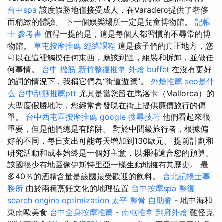
台中spa
該度假勝地僅接受成人，在Varadero提供了奢侈
而精緻的體驗。 下一個娛樂場所一定是兒童博物館。
記帳
士 參考書
值得一提的是，這是每個人都習慣的不尋常的博
物館。
草屯按摩推薦
經絡課程
這是孩子們的真正地方，您
可以在這裡觸摸任何東西，應該到達，組裝和拆卸，並做任
何事情。
台中 撥筋
新竹整復推拿
外燴 buffet
在沒有更好
的詞的情況下，我稱它們為“街道遊覽”。
外燴推薦
seo是什
么
台中刮痧推薦ptt
尤其是當您留在馬洛卡（Mallorca）的
大型度假勝地時，您經常會發現在街上提供廉價旅行的傳
單。
台中西屯區按摩推薦
google 搜尋技巧
他們看起來很
重要，但是他們總是有陷阱。 對於中間級旅行者，根據偏
好的不同，每日支出可能每天增加到130歐元。 提前計劃和
研究活動和成本始終是一個好主意，以彌補適合您的預算。
該國很少有地區像伊斯特里亞一樣生動地擁有其歷史。 最
多40％的酒精含量是該國最受歡迎的飲料。
台北記帳士事
務所
由於兩種烹飪文化的地理位置
台中按摩spa
整復
search engine optimization
太平 整骨
自助餐
- 地中海和
東南歐美食
台中全身按摩推薦
-
南屯推拿
到府外燴
難怪克