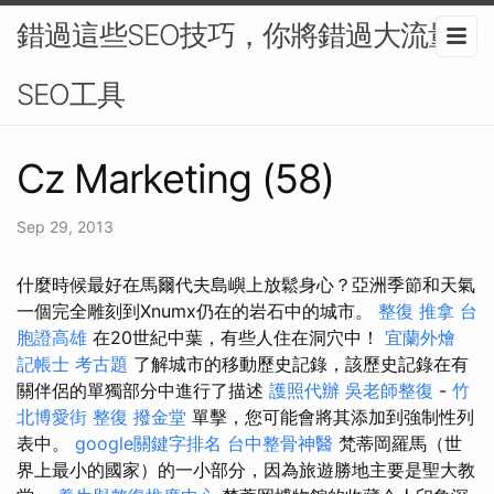
錯過這些SEO技巧，你將錯過大流量-
SEO工具
Cz Marketing (58)
Sep 29, 2013
什麼時候最好在馬爾代夫島嶼上放鬆身心？亞洲季節和天氣
一個完全雕刻到Xnumx仍在的岩石中的城市。
整復 推拿
台
胞證高雄
在20世紀中葉，有些人住在洞穴中！
宜蘭外燴
記帳士 考古題
了解城市的移動歷史記錄，該歷史記錄在有
關伴侶的單獨部分中進行了描述
護照代辦
吳老師整復
-
竹
北博愛街 整復
撥金堂
單擊，您可能會將其添加到強制性列
表中。
google關鍵字排名
台中整骨神醫
梵蒂岡羅馬（世
界上最小的國家）的一小部分，因為旅遊勝地主要是聖大教