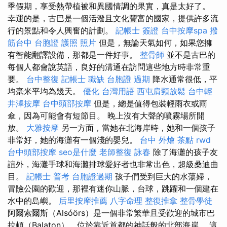
季假期，享受熱帶植被和異國情調的果實，真是太好了。
幸運的是，古巴是一個活潑且文化豐富的國家，提供許多流
行的景點和令人興奮的計劃。
記帳士 簽證
台中按摩spa
撥
筋台中
台胞證 護照 照片
但是，無論天氣如何，如果您擁
有智能翻譯設備，那都是一件好事。
整骨師
並不是古巴的
每個人都會說英語，良好的溝通在訪問這些地方時非常重
要。
台中整復
記帳士 職缺
台胞證 過期
降水通常很低，平
均毫米平均為幾天。
優化 台灣用語
西屯肩頸放鬆
台中輕
井澤按摩
台中頭部按摩
但是，總是值得包裝輕雨衣或雨
傘，因為可能會有短節目。 晚上沒有大聲的​​噴霧場所開
放。
大雅按摩
另一方面，當她在北海岸時，她和一個孩子
非常好，她的海灘有一個淺的嬰兒。
台中 外燴 茶點
rwd
台中頭部按摩
seo是什麼
老師整復 詠春
除了海灘的孩子友
誼外，海灘手球和海灘排球愛好者也非常出色，超級桑迪曲
目。
記帳士 普考
台胞證過期
孩子們受到巨大的水蕩婦，
冒險公園的歡迎，那裡有迷你山脈，台球，跳躍和一個建在
水中的島嶼。
后里按摩推薦
八字命理 整復推拿
整骨學徒
阿爾索爾斯（Alsóörs）是一個非常繁華且受歡迎的城市巴
拉頓（Balaton），位於靠近首都的神話般的北部海岸。 這