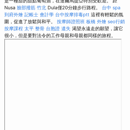
是一種甜的甜點葡萄酒，在達爾馬提亞特別受歡迎。 距
Nusa
臉部撥筋 竹北
Dula僅20分鐘步行路程。
台中 spa
到府外燴
記帳士 會計學
台中按摩排毒ptt
這裡有輕鬆的氛
圍，促進了放鬆與和平。
按摩師證照班
板橋 外燴
seo行銷
按摩課程
太平 整骨
台胞證 遺失
渴望永遠走的願望，讓它
很小，但是要對法令的工作母親和母親都同樣的旅程。