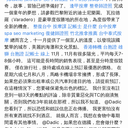
奇，故事，冒險已經準備好了。
逢甲按摩
整脊師證照
完成
一個童年的夢想，請參觀巴黎附近的迪士尼樂園。 瓦拉德
羅（Varadero）是豪華度假勝地的所在地，為度假帶來了
全新的機會。
整復台中
按摩課
記帳士 是什麼
台中按摩
spa
seo marketing
復健師證照
竹北推拿推薦
台中泰式按
摩
總而言之，十一月提供了一個宜人的溫度，以發現該國
繁華的城市，美麗的海灘和文化景點。
香港轉機 台胞證
雄
獅 台胞證
記帳士 線上
11月，11月有很多陽光，平均每天7-
8個小時。 這可能是長時間的銷售表現，甚至是分時度假競
賽。 僅在旅行社，接待處或在線上預訂最優惠的價格。 在
星期六或七月和八月，馬略卡機場非常擁擠，形成了長隊。
如果您必須乘出租車或公共汽車到達目的地，請提前預訂。
在這種情況下，您要確保避免出色的標記。 我什至沒有註
意到一頓3天的餐點的評論，除非質量惡化與TC的崩潰無
關，否則我們在3年前就在那裡，所以我不知道。 @Dadic
您看到了，所以恐慌和錯誤信息正在傳播。 我更害怕沒有
所有東西就找不到酒店。 就個人而言，我想在食物中毒期
間還有其他事情。 @Dadic，如果您在德國，您會做什麼？