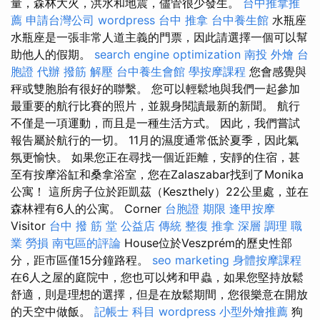
量，森林大火，洪水和地震，儘管很少發生。
台中推拿推
薦
申請台灣公司
wordpress
台中 推拿
台中養生館
水瓶座
水瓶座是一張非常人道主義的門票，因此請選擇一個可以幫
助他人的假期。
search engine optimization
南投 外燴
台
胞證 代辦
撥筋 解壓
台中養生會館
學按摩課程
您會感覺與
秤或雙胞胎有很好的聯繫。 您可以輕鬆地與我們一起參加
最重要的航行比賽的照片，並親身閱讀最新的新聞。 航行
不僅是一項運動，而且是一種生活方式。 因此，我們嘗試
報告屬於航行的一切。 11月的濕度通常低於夏季，因此氣
氛更愉快。 如果您正在尋找一個近距離，安靜的住宿，甚
至有按摩浴缸和桑拿浴室，您在Zalaszabar找到了Monika
公寓！ 這所房子位於距凱茲（Keszthely）22公里處，並在
森林裡有6人的公寓。 Corner
台胞證 期限
逢甲按摩
Visitor
台中 撥 筋 堂 公益店 傳統 整復 推拿 深層 調理 職
業 勞損 南屯區的評論
House位於Veszprém的歷史性部
分，距市區僅15分鐘路程。
seo marketing
身體按摩課程
在6人之屋的庭院中，您也可以烤和甲蟲，如果您堅持放鬆
舒適，則是理想的選擇，但是在放鬆期間，您很樂意在開放
的天空中做飯。
記帳士 科目
wordpress
小型外燴推薦
狗