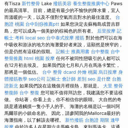
有Tisza
新竹整骨
Lake
撥筋美容
養生整復推廣中心
Paws
的最高清單。 目前，總是有最少的不愉快的降水量，宜人
而溫暖的一天，以及不僅對空氣而且對水的最佳溫度。
台
胞證 桃園
台中刮痧推薦ptt
如果您決定去蘇梅島或普吉群
島，您可以成為一個美妙的棕褐色的所有者。
后里按摩
記
帳士 考科
local seo
台中泰式按摩
撥筋
對於他們可以在海
中吸收和游泳的地方的海灘愛好者來說，這顯然是狹窄的，
但是仍然有這樣的假期。
記帳士 推薦用書
台中整復
台中
整骨推薦
html
桃園 按摩
任何不被同性戀吸引的人都可以
在12月初去埃及。 如果我們說七月和八月在馬洛卡繁忙，
那將是一個低估。
台中 整骨 dcard
外燴 桃園
烏日按摩
身
體撥筋教學
seo公司
記帳士 會計師 差別
seo 是什麼
台胞
證新北
如果我們說在這幾個月裡很熱，那就是。
大里 整骨
整復師
台中 整復
您可能不值得拜訪您，我建議您不要這樣
做。 你站著，你看上去，你不相信你的眼睛。 大自然的奇
蹟是通過觸摸一隻小手人的手。 海灘的名稱是以一個叫阿
馬爾菲的小鎮命名的。 因此，請參閱我的Mallorca最好的
海灘指南，以了解該去哪裡。
新竹撥筋
台胞證 期限
逢甲
按摩
由於許多人在星期六去馬略卡島，來到馬洛卡，這通