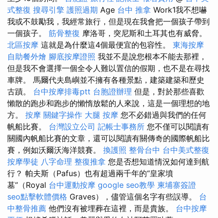
式整復
搜尋引擎
護照過期
Age
台中 推拿
Work1我不想嚇
我或不鼓勵我，我經常旅行，但是現在我會把一個孩子帶到
一個孩子。
筋骨整復
摩洛哥，突尼斯和土耳其也有威脅。
北區按摩
這就是為什麼這4個最便宜的包容性。
東海按摩
自助餐外燴
腳底按摩證照
我並不是說您根本不能去那裡，
但是我不會選擇一個全令人難以置信的假期，也不是在尋找
車牌。 馬爾代夫島嶼並不擁有各種景點，建築建築和歷史
古蹟。
台中按摩排毒ptt
台胞證辦理
但是，對於那些喜歡
懶散的跑步和跑步的懶惰放鬆的人來說，這是一個理想的地
方。
按摩
關鍵字操作
大腿 按摩
您不必錯過與我們的任何
帆船比賽。
台灣設立公司
記帳士事務所
您不僅可以閱讀有
關國內帆船比賽的文章，還可以閱讀有關傳奇的國際帆船比
賽，例如沃爾沃海洋競賽。
換護照
整骨台中
台中美式整復
按摩學徒
八字命理 整復推拿
您是否想知道情況如何達到航
行？ 帕夫斯（Pafus）也有超過兩千年的“皇家墳
墓”（Royal
台中運動按摩
google seo教學
柬埔寨簽證
seo點擊軟體價格
Graves），儘管這個名字有些誤導。
台
中整骨推薦
他們沒有被埋葬在這裡，而是貴族。
台中按摩