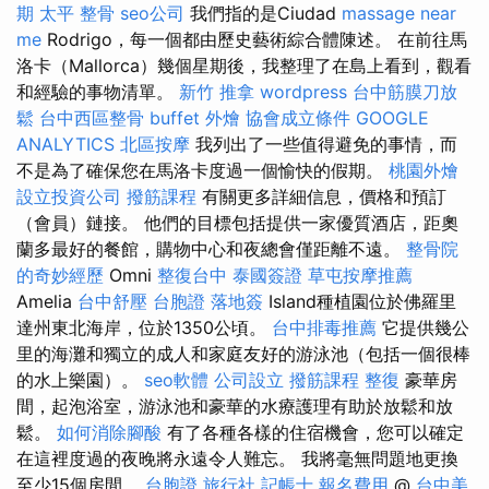
期
太平 整骨
seo公司
我們指的是Ciudad
massage near
me
Rodrigo，每一個都由歷史藝術綜合體陳述。 在前往馬
洛卡（Mallorca）幾個星期後，我整理了在島上看到，觀看
和經驗的事物清單。
新竹 推拿
wordpress
台中筋膜刀放
鬆
台中西區整骨
buffet 外燴
協會成立條件
GOOGLE
ANALYTICS
北區按摩
我列出了一些值得避免的事情，而
不是為了確保您在馬洛卡度過一個愉快的假期。
桃園外燴
設立投資公司
撥筋課程
有關更多詳細信息，價格和預訂
（會員）鏈接。 他們的目標包括提供一家優質酒店，距奧
蘭多最好的餐館，購物中心和夜總會僅距離不遠。
整骨院
的奇妙經歷
Omni
整復台中
泰國簽證
草屯按摩推薦
Amelia
台中舒壓
台胞證 落地簽
Island種植園位於佛羅里
達州東北海岸，位於1350公頃。
台中排毒推薦
它提供幾公
里的海灘和獨立的成人和家庭友好的游泳池（包括一個很棒
的水上樂園）。
seo軟體
公司設立
撥筋課程
整復
豪華房
間，起泡浴室，游泳池和豪華的水療護理有助於放鬆和放
鬆。
如何消除腳酸
有了各種各樣的住宿機會，您可以確定
在這裡度過的夜晚將永遠令人難忘。 我將毫無問題地更換
至少15個房間。
台胞證 旅行社
記帳士 報名費用
@
台中美