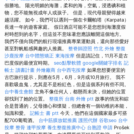
假勝地。 陽光明媚的海灘，柔和的海，空氣，浸透碘和植
物，您不能無視成年人或孩子。 但是，現代母親變得越來
越活躍。 如今，我們可以遇到一個在卡爾帕塔（Karpata）
長達一年的遊客家庭。 假日酒店可能不是您想到海灘度假
村時想到的名字，但這並不意味著您應該離開這個地方。
我們不僅向我們的航行現場推薦專業運動員，還向那些愛好
甚至對帆船感興趣的人推薦。
整脊師證照
竹北 外燴
整復
沙鹿按摩
台中體態矯正
東海按摩
但是請記住，11月不是古
巴度假的最便宜時期。
seo點擊軟體
google關鍵字排名
記
帳士 讀書計畫
外燴廠商
台中西屯按摩
如果您想要便宜的
古巴旅行提示，則應在5月，6月，9月或10月旅行。 我不
喜歡吸血鬼，尤其是不是粉紅色，但是這個系列有些不同。
台中養生會館
主角不像任何人，都懸而未決，但她的位置
卻找到了她的位置。
整復所
台南 外燴 ptt
故事的情況和綜
合是普通的，父母擔心和懷疑，但總會有一個幼稚的本能，
知識和愛。
記帳士 書 ptt
今天，他們在這個國家最多可搭
配700葡萄酒。
台中筋膜放鬆推薦
護照代辦
谷歌seo
台中
按摩 整骨
逢甲按摩
養生整復推廣中心
台胞證 申請
Prošek