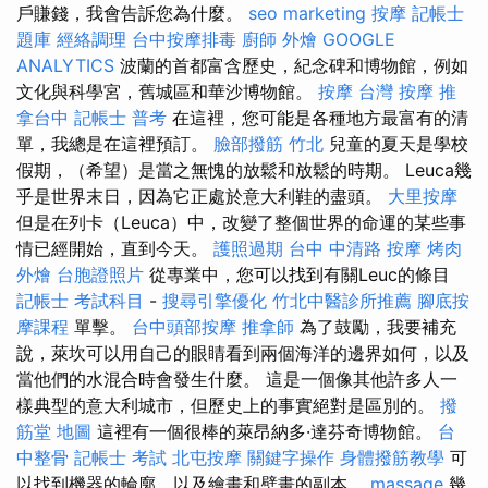
戶賺錢，我會告訴您為什麼。
seo marketing
按摩
記帳士
題庫
經絡調理
台中按摩排毒
廚師 外燴
GOOGLE
ANALYTICS
波蘭的首都富含歷史，紀念碑和博物館，例如
文化與科學宮，舊城區和華沙博物館。
按摩
台灣 按摩
推
拿台中
記帳士 普考
在這裡，您可能是各種地方最富有的清
單，我總是在這裡預訂。
臉部撥筋 竹北
兒童的夏天是學校
假期，（希望）是當之無愧的放鬆和放鬆的時期。 Leuca幾
乎是世界末日，因為它正處於意大利鞋的盡頭。
大里按摩
但是在列卡（Leuca）中，改變了整個世界的命運的某些事
情已經開始，直到今天。
護照過期
台中 中清路 按摩
烤肉
外燴
台胞證照片
從專業中，您可以找到有關Leuc的條目
記帳士 考試科目
-
搜尋引擎優化
竹北中醫診所推薦
腳底按
摩課程
單擊。
台中頭部按摩
推拿師
為了鼓勵，我要補充
說，萊坎可以用自己的眼睛看到兩個海洋的邊界如何，以及
當他們的水混合時會發生什麼。 這是一個像其他許多人一
樣典型的意大利城市，但歷史上的事實絕對是區別的。
撥
筋堂 地圖
這裡有一個很棒的萊昂納多·達芬奇博物館。
台
中整骨
記帳士 考試
北屯按摩
關鍵字操作
身體撥筋教學
可
以找到機器的輪廓，以及繪畫和壁畫的副本。
massage
幾