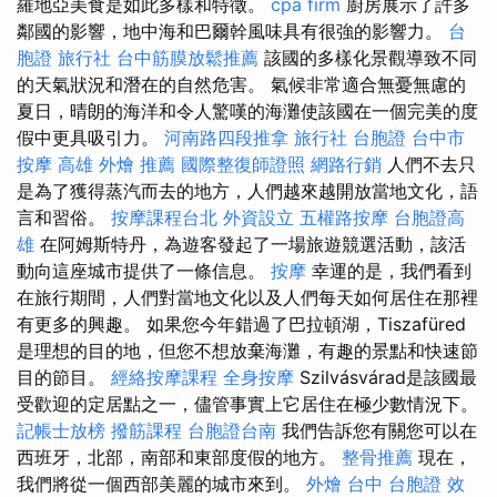
羅地亞美食是如此多樣和特徵。
cpa firm
廚房展示了許多
鄰國的影響，地中海和巴爾幹風味具有很強的影響力。
台
胞證 旅行社
台中筋膜放鬆推薦
該國的多樣化景觀導致不同
的天氣狀況和潛在的自然危害。 氣候非常適合無憂無慮的
夏日，晴朗的海洋和令人驚嘆的海灘使該國在一個完美的度
假中更具吸引力。
河南路四段推拿
旅行社 台胞證
台中市
按摩
高雄 外燴 推薦
國際整復師證照
網路行銷
人們不去只
是為了獲得蒸汽而去的地方，人們越來越開放當地文化，語
言和習俗。
按摩課程台北
外資設立
五權路按摩
台胞證高
雄
在阿姆斯特丹，為遊客發起了一場旅遊競選活動，該活
動向這座城市提供了一條信息。
按摩
幸運的是，我們看到
在旅行期間，人們對當地文化以及人們每天如何居住在那裡
有更多的興趣。 如果您今年錯過了巴拉頓湖，Tiszafüred
是理想的目的地，但您不想放棄海灘，有趣的景點和快速節
目的節目。
經絡按摩課程
全身按摩
Szilvásvárad是該國最
受歡迎的定居點之一，儘管事實上它居住在極少數情況下。
記帳士放榜
撥筋課程
台胞證台南
我們告訴您有關您可以在
西班牙，北部，南部和東部度假的地方。
整骨推薦
現在，
我們將從一個西部美麗的城市來到。
外燴 台中
台胞證 效