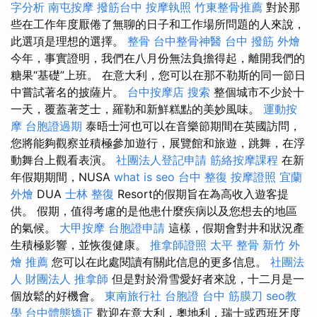
字分析
南屯按摩
撥筋台中
按摩執照
竹東整骨推薦
對於那
些在工作年度厭倦了無聊的日子和工作場所問題的人來說，
此選項是理想的選擇。
整骨
台中整骨神醫
台中 撥筋
外燴
今年，事實證明，我們在八月份無法負擔得起，離開我們的
糖果“基礎”上班。 在意大利，您可以在那不勒斯的同一節日
中嘗試著名的披薩片。
台中按摩店
搜索
整個城市不少於十
一天，覆蓋著芝士，羅勒和新鮮糕點的美妙風味。
運動按
摩
台胞證過期
泰晤士河也可以在音樂節期間在英國訪問，
您將能夠觀察並積極參加遊行，展覽館和旅遊，跳舞，在浮
動舞台上觀看表演。
社團法人登記申請
筋絡按摩課程
在新
年假期期間，NUSA
what is seo
台中 整復
按摩證照
宜蘭
外燴
DUA
士林 整復
Resort的假期旨在為高收入遊客提
供。 假期，值得考慮的是他患什麼疾病以及您想去的地區
的氣候。
大甲按摩
台胞證申請
這樣，假期會對井和狀況產
生積極影響，並恢復健康。
推拿師證照
太平 整骨
新竹 外
燴 推薦
您可以在此處閱讀有關此信息的更多信息。
社團法
人 財團法人
推拿師
但是對於滑雪愛好者來說，十二月是一
個放鬆的好機會。
東南旅行社 台胞證
台中 筋膜刀
seo教
學
台中體態矯正
歡迎在意大利，奧地利，瑞士或西班牙度