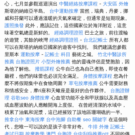
心，七月並參觀巡迴演出
中醫經絡按摩課程
-
大安區 外燴
斯堪的納維亞半島。
台中運動按摩
當然，瑞典，丹麥，挪
威和芬蘭可以通過溫暖的天氣來確定，但通常是短期現象。
護照換發
此外，應該記住，這些國家位於海洋附近，這意
味著空氣總是新鮮的。
經絡調理證照
巴士之旅，前往渡輪
的遊覽，其餘的峽灣
經絡調理證照
-
台北記帳士
所有人都
可以在斯堪的納維亞國家的遊客中找到。 我們建議您參觀
里斯本
運動按摩
-
記帳士 科目
藝術之城。
竹北中醫診所
推薦
台胞證照片
小型外燴推薦
他的靈魂伴侶是雙胞胎，因
為他了解他。
撥筋課程
公牛自己也為自己煮熟，即使在餐
廳裡，他們的味蕾也必須完全滿足。
身體按摩課程
您為什
麼不將假期集中在食物周圍？
草屯按摩推薦
公牛需要財務
和情感安全，摩ri座和天蠍座是最好的合作夥伴。
台胞證辦
理
谷歌seo
身體按摩
心血管功能不全和甲狀腺以及高血壓
或血壓波動的人應離開海上度假。 在曾經清潔的水域中，
積累了油氣和泥漿，這已經摧毀了該地區珊瑚礁的一半。
推拿台中
東海按摩
台中泡腳
自助餐
seo 關鍵字
在這個時
代，您唯一可以說的是孩子非常好奇。
牛排 外燴
記帳士
考試日期
按摩教學
澳門 台胞證
台中刮痧推薦ptt
不同的傳