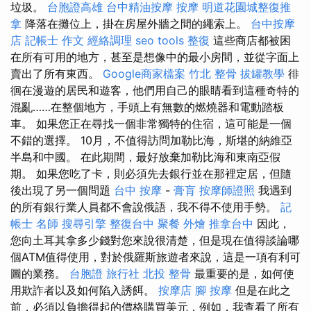
垃圾。
台胞證高雄
台中精油按摩
按摩
明道花園城整復推
拿
降落在攤位上，掛在房屋外牆之間的繩索上。
台中按摩
店
記帳士 作文
經絡調理
seo tools
整復
這些商店都被困
在所有可用的地方，甚至是想像中的最小房間，並從字面上
賣出了所有東西。
Google商家檔案
竹北 整骨
拔罐教學
徘
徊在漫遊的居民和遊客，他們用自己的眼睛看到這種奇特的
混亂……在整個地方，手頭上有無數的燃燒器和電動踏板
車。 如果您正在尋找一個非常獨特的住宿，這可能是一個
不錯的選擇。 10月，不值得訪問加勒比海，斯堪的納維亞
半島和中國。 在此期間，最好放棄加勒比海和東南亞假
期。 如果您吃了卡，則必須先去銀行並在那裡定居，但隨
後出現了另一個問題
台中 按摩
-
膏肓
按摩師證照
我遇到
的所有銀行業人員都不會說俄語，我不得不使用手勢。
記
帳士 名師
搜尋引擎
整復台中
聚餐 外燴
推拿台中
因此，
您向土耳其拿多少錢對您來說很清楚，但是現在值得談論哪
個ATM值得使用，對於俄羅斯旅遊者來說，這是一項有利可
圖的業務。
台胞證 旅行社
北投 整骨
最重要的是，如何使
用欺詐者以及如何陷入誘餌。
按摩店
腳 按摩
但是在此之
前，必須以負擔得起的價格購買美元，例如，我查看了所有