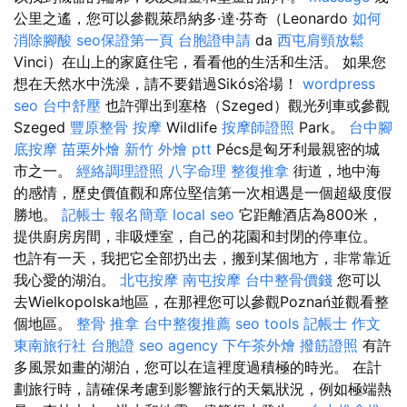
公里之遙，您可以參觀萊昂納多·達·芬奇（Leonardo
如何
消除腳酸
seo保證第一頁
台胞證申請
da
西屯肩頸放鬆
Vinci）在山上的家庭住宅，看看他的生活和生活。 如果您
想在天然水中洗澡，請不要錯過Sikós浴場！
wordpress
seo
台中舒壓
也許彈出到塞格（Szeged）觀光列車或參觀
Szeged
豐原整骨
按摩
Wildlife
按摩師證照
Park。
台中腳
底按摩
苗栗外燴
新竹 外燴 ptt
Pécs是匈牙利最親密的城
市之一。
經絡調理證照
八字命理 整復推拿
街道，地中海
的感情，歷史價值觀和席位堅信第一次相遇是一個超級度假
勝地。
記帳士 報名簡章
local seo
它距離酒店為800米，
提供廚房房間，非吸煙室，自己的花園和封閉的停車位。
也許有一天，我把它全部扔出去，搬到某個地方，非常靠近
我心愛的湖泊。
北屯按摩
南屯按摩
台中整骨價錢
您可以
去Wielkopolska地區，在那裡您可以參觀Poznań並觀看整
個地區。
整骨 推拿
台中整復推薦
seo tools
記帳士 作文
東南旅行社 台胞證
seo agency
下午茶外燴
撥筋證照
有許
多風景如畫的湖泊，您可以在這裡度過積極的時光。 在計
劃旅行時，請確保考慮到影響旅行的天氣狀況，例如極端熱