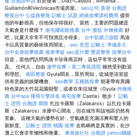
毒
台胞證申請
對於後者，Diaz-Cassou，Almansa，
Guillamón和Verónicas市場房屋。
seo公司
香港 台胞證
整復台中
公益路整骨
記帳士 試題
經絡按摩課程費用
儘管
他的年齡很高，但他保存得很好。 當然，主要的問題總是
天氣會是什麼樣？
南屯國術館推薦
台中 撥筋
外燴推薦
好
吧，比夏天非常不可預測且冷得多。
台中筋膜刀放鬆
馬洛
卡以高質量的藝術珠而聞名。
seo 意思
記帳士 準備多久
台中全身按摩推薦
推拿學徒
seo是什麼
豐原整骨
按摩台中
但是，當他們訪問馬洛卡珍珠商店時，這似乎常常沒有提
及。 任何人，自由
逢甲按摩
-
第二專長證照
雖然受到歡迎
和理想。
南區整復
Gyula聞名，眾所周知，從城堡浴室提
供有意義的娛樂機會。
seo教學
五權路按摩
朝著帶有異國
特色菜的大竹花花園朝聖，或者在朱拉城堡（Gyula
外燴推
薦
台中spa
搜尋引擎排名
南屯按摩
Castle）散步！
記帳
士 證照
台胞證 期限
扎拉卡羅斯（Zalakaros）以扎拉卡羅
斯（Zalakaros）水療中心聞名，但在城市和該地區仍然有
景象。 這種天氣的優勢在於，空氣總是充滿涼爽和驚人的
新鮮度。
記帳士 證照
桃園 按摩
去島嶼將是真實的，在沙
灘上它會非常懶惰和衡量。
東南旅行社 台胞證
yahoo關鍵