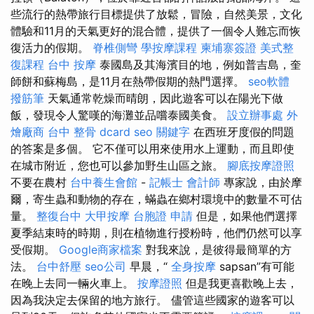
些流行的熱帶旅行目標提供了放鬆，冒險，自然美景，文化
體驗和11月的天氣更好的混合體，提供了一個令人難忘而恢
復活力的假期。
脊椎側彎
學按摩課程
柬埔寨簽證
美式整
復課程
台中 按摩
泰國島及其海濱目的地，例如普吉島，奎
師餅和蘇梅島，是11月在熱帶假期的熱門選擇。
seo軟體
撥筋筆
天氣通常乾燥而晴朗，因此遊客可以在陽光下做
飯，發現令人驚嘆的海灘並品嚐泰國美食。
設立辦事處
外
燴廠商
台中 整骨 dcard
seo 關鍵字
在西班牙度假的問題
的答案是多個。 它不僅可以用來使用水上運動，而且即使
在城市附近，您也可以參加野生山區之旅。
腳底按摩證照
不要在農村
台中養生會館
-
記帳士 會計師
專家說，由於摩
爾，寄生蟲和動物的存在，蟎蟲在鄉村環境中的數量不可估
量。
整復台中
大甲按摩
台胞證 申請
但是，如果他們選擇
夏季結束時的時期，則在植物進行授粉時，他們仍然可以享
受假期。
Google商家檔案
對我來說，是彼得最簡單的方
法。
台中舒壓
seo公司
早晨，“
全身按摩
sapsan”有可能
在晚上去同一輛火車上。
按摩證照
但是我更喜歡晚上去，
因為我決定去保留的地方旅行。 儘管這些國家的遊客可以