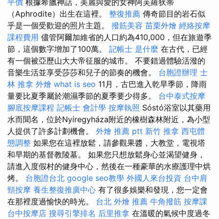
平價
根據希臘神話，美麗與愛的女神阿芙羅狄蒂
（Aphrodite）出生在這裡。
整復推薦
傳奇節目的岩石似
乎是一個受歡迎的照片主題。
撥筋美容
苗栗外燴
經絡按摩
課程費用
儘管阿爾加維省的人口約為410,000，但在旅遊季
節，這個數字增加了100萬。
記帳士 是什麼
在古代，已經
有一個被亞歷山大大帝征服的城市。 不要錯過體驗活潑的
音樂生活並享受莎莎和兒子的節奏的機會。
台胞證辦理
士
林 推拿
外燴
what is seo
11月，古巴進入乾旱季節，降雨
量要比夏季屬於潮濕季節的夏季要少得多。
台中泰式按摩
腳底按摩課程
記帳士 會計學
按摩執照
Sóstó浴室以其藥用
水而聞名，位於Nyíregyháza附近的橡樹森林附近，為小型
人提供了許多計劃機會。
外燴 推薦 ptt
新竹 推拿
西屯體
態調整
如果您在這裡放鬆，請參觀果醬，大教堂，電視塔
和早期的基督教陵墓。 如果您只想放鬆身心並渴望健身，
請進入度假村的健身中心，然後在一種豪華的水療護理中烘
烤。
台胞證台北
google seo教學
外國人來台投資
台中肩
頸按摩
養生整復推廣中心
有了很多娛樂和發現，您一定會
在那裡度過愉快的時光。
台北 外燴 推薦
牛角撥筋
按摩課
台中按摩店
搜尋引擎排名
后里推拿
在溫暖的氣候中度過冬