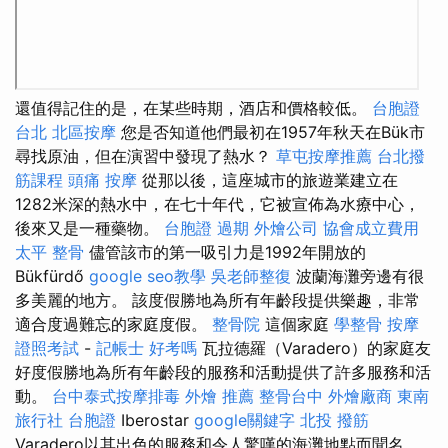
還值得記住的是，在某些時期，酒店和價格較低。
台胞證
台北
北區按摩
您是否知道他們最初在1957年秋天在Bük市
尋找原油，但在演習中發現了熱水？
草屯按摩推薦
台北撥
筋課程
頭痛 按摩
從那以後，這座城市的旅遊業建立在
1282米深的熱水中，在七十年代，它被宣佈為水療中心，
後來又是一種藥物。
台胞證 過期
外燴公司
協會成立費用
太平 整骨
儘管該市的第一吸引力是1992年開放的
Bükfürdő
google seo教學
吳老師整復
波蘭海灘旁邊有很
多美麗的地方。 該度假勝地為所有年齡段提供樂趣，非常
適合度過難忘的家庭度假。
整骨院
這個家庭
學整骨
按摩
證照考試
-
記帳士 好考嗎
瓦拉德羅（Varadero）的家庭友
好度假勝地為所有年齡段的服務和活動提供了許多服務和活
動。
台中泰式按摩排毒
外燴 推薦
整骨台中
外燴廠商
東南
旅行社 台胞證
Iberostar
google關鍵字
北投 撥筋
Varadero以其出色的服務和令人驚嘆的海灘地點而聞名。