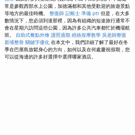
常是參觀西部水上公園，加德滿都和其他受歡迎的旅遊景點
等地方的最佳時機。
整復師
記帳士 準備 ptt
但是，在大多
數情況下，您必須到達那裡，因為有組織的短途旅行通常不
會在星期六訪問這些公園，因為許多公共汽車都忙於機場航
班。
自助式餐點外燴
護照過期
經絡按摩教學
吳老師整復
新埔整骨
關鍵字優化
在本文中，我們詳細了解了最好在冬
季在巴厘島放鬆身心的方向，如何以及在何處慶祝假期，您
可以從海邊的許多好選擇中選擇哪家酒店。