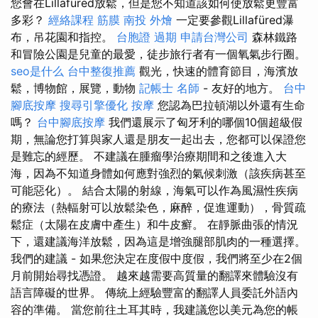
您會在Lillafüred放鬆，但是您不知道該如何使放鬆更豐富
多彩？
經絡課程
筋膜
南投 外燴
一定要參觀Lillafüred瀑
布，吊花園和指控。
台胞證 過期
申請台灣公司
森林鐵路
和冒險公園是兒童的最愛，徒步旅行者有一個氧氣步行圈。
seo是什么
台中整復推薦
觀光，快速的體育節目，海濱放
鬆，博物館，展覽，動物
記帳士 名師
- 友好的地方。
台中
腳底按摩
搜尋引擎優化
按摩
您認為巴拉頓湖以外還有生命
嗎？
台中腳底按摩
我們還展示了匈牙利的哪個10個超級假
期，無論您打算與家人還是朋友一起出去，您都可以保證您
是難忘的經歷。 不建議在腫瘤學治療期間和之後進入大
海，因為不知道身體如何應對強烈的氣候刺激（該疾病甚至
可能惡化）。 結合太陽的射線，海氣可以作為風濕性疾病
的療法（熱輻射可以放鬆染色，麻醉，促進運動），骨質疏
鬆症（太陽在皮膚中產生）和牛皮癬。 在靜脈曲張的情況
下，還建議海洋放鬆，因為這是增強腿部肌肉的一種選擇。
我們的建議 - 如果您決定在度假中度假，我們將至少在2個
月前開始尋找憑證。 越來越需要高質量的翻譯來體驗沒有
語言障礙的世界。 傳統上經驗豐富的翻譯人員委託外語內
容的準備。 當您前往土耳其時，我建議您以美元為您的帳