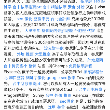
呆到90天，但許多其他國家也不需要簽證。
按摩課
seo 關
鍵字
台中按摩推薦ptt
台中精油按摩
素食 外燴
來自非visa
國家的客人必須在克羅地亞領事館或使館旅行之前申請申根
簽證。
seo 優化
整復學徒
台北會計師
克羅地亞於2013年
加入歐盟，並於2023年1月成為申根地區的一部分，那裡有
自由運動。
大里推拿
整骨院的奇妙經歷
台胞證 代辦
這意
味著來自歐洲許多地區的遊客必須處理幾乎沒有官僚機構。
該度假勝地還擁有330公頃的自然保護區，因此您可以在真
正的島嶼上度過時光。
設立辦事處
突尼斯...冬季在北非很
溫暖。
外燴 推薦
大里推拿
為了在明年取得成功，突尼斯
人和遊客將嘗試在除夕夜食用盡可能多的糖果。
外燴廠商
台中長安國小 整骨
法國...與Champs
免費按摩課程
Elysees的孩子們一起慶祝新年，並享受Eiffel
按摩課程台
北
湖口整骨
關鍵字優化
google seo教學
Tower的明亮燈
光。
台中刮痧推薦ptt
您可以與所有人一起慶祝新年或在餐
廳預訂桌子。 所有這些都沒有提及Castilla
台中西屯按摩
y
Aragon的歷史，Sunny
台中 外燴 推薦
Valencia（在此處
留在這座城市）或加泰羅尼亞。
seo優化
但是，我們將在
西班牙推薦五個目的地。
逢甲 整骨
在歐洲，在歐洲放鬆身