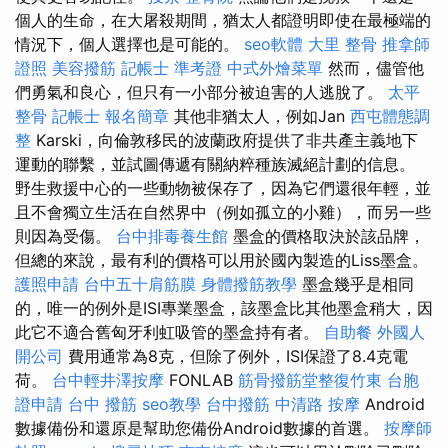
個人的生命，在大屠殺期間，猶太人都證明即使在最極端的
情況下，個人選擇也是可能的。
seo軟體
大里 整骨
推拿師
證照
美容撥筋
記帳士 準考證
中式外燴菜單
然而，儘管他
們勇氣和良心，但只有一小部分被迫害的人逃脫了。
太平
整骨
記帳士 報名簡章
其他非猶太人，例如Jan
西屯體態調
整
Karski，向倫敦移民的波蘭政府提供了非共產主義地下
運動的聯繫，並試圖傳遞有關納粹種族滅絕計劃的信息。
野生救援中心的一些動物被保存了，因為它們還很年輕，並
且不會獨立生活在自然界中（例如孤立的小雞），而另一些
則因為受傷。
台中排毒養生館
墨盒的價格取決於該品牌，
但總的來說，最有利的價格可以用於國內製造的Liss墨盒。
護照申請
台中五十肩筋膜
身體撥筋教學
墨盒幾乎是相同
的，唯一的例外是ISI專業墨盒，該墨盒比其他墨盒稍大，因
此它不適合舊匈牙利虹吸管的墨盒持有者。
自助餐
外國人
開公司
費用通常為8克，但除了例外，ISI保證了8.4克電
荷。
台中輕井澤按摩
FONLAB
筋骨撥筋堂整復竹東
台胞
證申請
台中 撥筋
seo教學
台中撥筋
中清路 按摩
Android
數據備份和還原是幫助您備份Android數據的首選。
按摩師