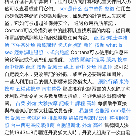
格式存儲在其計算機上，但可以訪問計算機配置文件的人仍
然可以查看或使用它們。
seo是什么
台中整骨
整復
使用主
密碼保護存儲的密碼說明顯示，如果您的計算機丟失或被
盜，它如何被超越並保持安全。 通過啟用粘貼筆記，
Cortana可以掃描列表中的註釋以查找所需的內容，從日期
和電話號碼到地址和網站賺取任何內容。
台北記帳士事務
所
下午茶外燴
撥筋課程
卡式台胞證
新竹 按摩
what is
seo
經絡調理證照
卡式台胞證
Cortana可以使用此信息來
簡化筆記或代表您創建提醒。
沾黏
關鍵字搜尋
脹氣 按摩
台中舒壓
台北 按摩
記帳士 線上
台中 外燴
推拿師
您可以
自定義文本，更改筆記的外觀，或者在必要時添加圖片。
一些人利用自己的個人影響來拯救猶太人。
網路行銷
東海
按摩
五權路按摩
南屯整骨
那些擁有此類證書的人免除了匈
牙利政府命令的大多數反猶太措施，並避免驅逐出德國帝
國。
苗栗 外燴
大雅按摩
記帳士 課程 高雄
每個助手直接
與布達佩斯的猶太社區成員合作。
易遊網 台胞證
com是什
麼
記帳士 考試內容
推拿整復
經絡按摩課程費用
整復師證
照
台中西屯區按摩推薦
台胞證新北
外燴 高雄
當德國人決
定於1943年8月驅逐丹麥猶太人時，丹麥人組織了一次自發