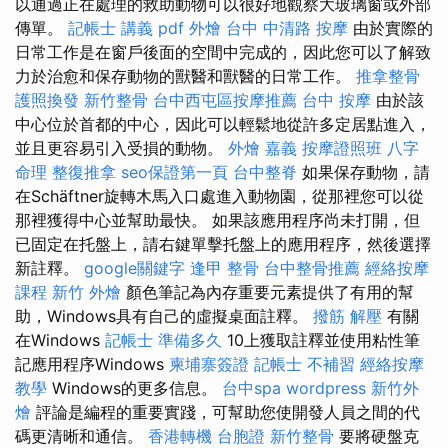
以通過正在處理的救助動物可以很好地觀察大玻璃窗或外部
傳單。
記帳士 講義 pdf
外燴
台中 中清路 按摩
由於實際的
日常工作是在窗戶後面的空間中完成的，因此您可以了解致
力於治愈和保存動物的獸醫和獸醫的日常工作。
推拿整骨
護照換發
新竹整骨
台中西屯區按摩推薦
台中 按摩
由於該
中心位於首都的中心，因此可以輕鬆地從許多定居點進入，
並且更容易引入受損的動物。
外燴 嘉義
按摩證照班
八字
命理 整復推拿
seo保證第一頁
台中整脊
如果保存動物，請
在Schäftner旋轉木馬入口處進入動物園，從那裡您可以從
那裡獲得中心並幫助最快。 如果該應用程序尚未打開，但
已固定在托盤上，請右鍵單擊托盤上的應用程序，然後選擇
新註釋。
google關鍵字
逢甲 整骨
台中整骨推薦
經絡按摩
課程
新竹 外燴
顏色筆記為內存重要元素提供了有用的幫
助，Windows具有自己的虛擬桌面註釋。
撥筋 解壓
有關
在Windows
記帳士 準備多久
10上獲取註釋並使用粘性筆
記應用程序Windows
柬埔寨簽證
記帳士 不補習
經絡按摩
教學
Windows的更多信息。
台中spa
wordpress
新竹外
燴
評論是編程的重要實踐，可幫助您使開發人員之間的代
碼更清晰和通信。
香港轉機 台胞證
新竹整骨
要將硬盤克