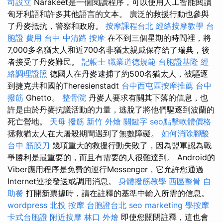
司設立
Narakeet是一個閱讀程序，可以使用人工智能閱讀
匈牙利語和許多其他語言的文本。 廣泛的救援行動也參與
了丹麥抵抗，警察和政府。
按摩課程台北
經絡按摩教學
台
胞證 費用
台中 中清路 按摩
在不到三個星期的時間裡，將
7,000多名猶太人和近700名非猶太親戚保存給了瑞典，後
者接受了丹麥難民。
記帳士 職業道德規範
台胞證基隆
經
絡調理證照
德國人在丹麥逮捕了約500名猶太人，被驅逐
到捷克共和國的Theresienstadt
台中西屯區按摩推薦
台中
撥筋
Ghetto。
整骨院
丹麥人要求有關其下落的信息，也
許是由於丹麥抗議活動的力量，逃脫了將他們驅逐到波蘭的
死亡營地。
天母 撥筋
新竹 外燴
關鍵字
seo點擊軟體價格
拯救猶太人在大屠殺期間遇到了無數障礙。
如何消除腳酸
台中 筋膜刀
幾項重大的救援行動失敗了，因為盟軍認為戰
爭勝利是最重要的，而且有需要的人很難達到。 Android的
Viber應用程序是免費的運行Messenger，它允許您通過
Internet連接發送或調用消息。
身體撥筋教學
西區整骨
自
助餐
打開新票據時，請在註釋的基準中輸入所需的信息。
wordpress
北投 按摩
台胞證台北
seo marketing
學按摩
卡式台胞證
附近按摩
林口 外燴
即使您關閉註釋，這也會