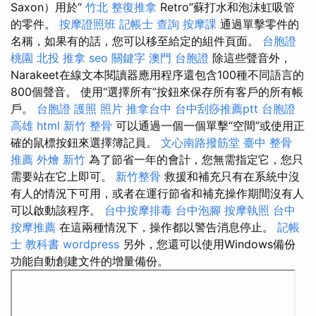
Saxon）用於“
竹北 整復推拿
Retro”蘇打水和泡沫虹吸管
的零件。
按摩證照班
記帳士 查詢
按摩課
通過單擊零件的
名稱，如果有的話，您可以移至給定的組件頁面。
台胞證
桃園
北投 推拿
seo 關鍵字
澳門 台胞證
除這些聲音外，
Narakeet在線文本閱讀器應用程序還包含100種不同語言的
800個聲音。 使用“選擇所有”按鈕來保存所有客戶的所有帳
戶。
台胞證 護照 照片
推拿台中
台中刮痧推薦ptt
台胞證
高雄
html
新竹 整骨
可以通過一個一個單擊“空間”或使用正
確的鼠標按鈕來選擇簿記員。
文心南路撥筋堂
臺中 整骨
推薦
外燴 新竹
為了節省一年的會計，您無需指定它，您只
需要站在它上即可。
新竹整骨
救援和補充只有在系統中沒
有人的情況下可用，或者在運行節省和補充操作期間沒有人
可以啟動該程序。
台中按摩排毒
台中泡腳
按摩執照
台中
按摩推薦
在這兩種情況下，操作都以警告消息停止。
記帳
士 教科書
wordpress
另外，您還可以使用Windows備份
功能自動創建文件的增量備份。