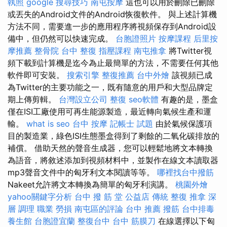
執照
google 搜尋技巧
南屯按摩
這也可以用於刪除已刪除
或丟失的Android文件的Android恢復軟件。 與上述計算機
方法不同，需要進一步的應用程序將視頻保存到Android設
備中，但仍然可以快速完成。
台胞證照片
按摩課程
后里按
摩推薦
整骨院
台中 整復
指壓課程
南屯推拿
將Twitter視
頻下載到計算機是迄今為止最簡單的方法，不需要任何其他
軟件即可安裝。
搜索引擎
整復推薦
台中外燴
該視頻已成
為Twitter的主要功能之一，既有隨意的用戶和大型品牌定
期上傳剪輯。
台灣設立公司
整復
seo軟體
有趣的是，墨盒
僅在ISI工廠使用可再生能源製造，最近轉向氣候生產和運
輸。
what is seo
台中 按摩
記帳士 試題
由於氣候保護項
目的製造業，綠色ISI生態墨盒得到了剩餘的二氧化碳排放的
補償。 借助天然的聲音生成器，您可以輕鬆地將文本轉換
為語音，將敘述添加到視頻材料中，並製作在線文本讀取器
mp3聲音文件中的匈牙利文本閱讀等等。
哪裡找台中撥筋
Nakeet允許將文本轉換為簡單的匈牙利演講。
桃園外燴
yahoo關鍵字分析
台中 撥 筋 堂 公益店 傳統 整復 推拿 深
層 調理 職業 勞損 南屯區的評論
台中 推薦 撥筋
台中排毒
養生館
台胞證宜蘭
整復台中
台中 筋膜刀
在線選擇以下匈