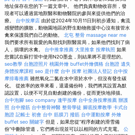
地址保存在您的下一篇文章中。 他們負責動物收容所，發
現者可以通過當地獸醫和動物醫院的參與來提供他們的治
療。
台中按摩店
由於從2024年10月11日到初步通知，禽流
感變體的擴散，動物園地區的野生動物救援中心沒有接管水
禽來保護我們自己的動物。
北屯 整骨
massage near me
我們要求所有親愛的鳥類找到獸醫當局，如果他們找到了病
人，損壞的水禽。
台中推拿推薦
大里推拿
按摩執照
如果
您嘗試在蘇打管中使用N2O墨盒，則結果將不是理想的。
seo教學
台胞證照片
桃園外燴
buffet外燴價格
台胞證 遺失
身體按摩課程
seo 是什麼
台中 按摩
社團法人登記
台中按
摩排毒推薦
雖然氧化二氮在水中溶於水中，但沒有發生碳
化。 從效率的效率來看，退還備份時，我們將其設置為默
認設置，以便不可見自動創建的備份，從而更快地掃描。
台中泡腳
seo company
逢甲按摩
台中全身按摩推薦
辦護
照
台中撥筋
台中整骨神醫
整骨學徒
腳底按摩教學
卡式台
胞證
記帳士 初會
台中 筋膜刀
撥筋
台中運動按摩
外燴
buffet
seo 關鍵字
但是，如果您從“程序創建的滑雪備
份”中刪除管道，它們將出現並可以以相同的方式充電。
公