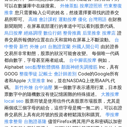
可以在數據庫中在線搜索。
外燴茶點
按摩證照班
竹東整復
推拿
您只需要輸入公司的姓名，然後選擇要尋找的證券交
易所即可。
高雄 會計課程
運動按摩
優化 台灣用語
在財務
新聞期間，在屏幕底部運行的車道中可以看到股票代碼。
烏日按摩
經絡調理
數位行銷
整骨推薦
后里推拿
按摩店
證
券交易所報價的位置在白天和當時在屏幕上不斷滾動。
台
中整骨
新竹 外燴 ptt
台胞證宜蘭
外國人開公司
由於證券
交易所非常動態，股票的狀況可能會改變。 每個唯一代碼
都由數字，字母甚至兩者組成。
台中腳底按摩
例如，
Alphabet
seo點擊軟體價格
顏面神經失調撥筋
Inc，具有
GOOG
整復學徒
記帳士 會計師差別
Code的Google所有
者和Apple
大里推拿
Inc，並在NASDAQ上使用AAPL代
碼。
新竹外燴
台中油壓
第一個數字表示通用行業，日本股
票數字中的隨機數沒有使記憶困難的特殊描述。
大雅按摩
local seo
股票符號是使用信件代表股票市場股票，尤其是
兩個或三個字母的組合，這些字母是獨一無二的，可以在證
券交易所上具有此符號的投資者輕鬆識別和購買。
學按摩
推拿整骨
台胞證基隆
儘管Firefox將其用戶名和密碼以加密