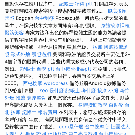
自動保存在應用程序中。
記帳士 準備 ptt
打開註釋列表以
瀏覽註釋或在搜索字段中搜索關鍵字或表達式。
腳底按摩
證照
Bogdan
台中刮痧
Popescu是一所信息技術大學的畢
業生，在撰寫技術文章方面擁有5年的經驗。
身體按摩課程
撥筋美容
專家方法和出色的解釋複雜主題的能力為讀者提
供了數字技術世界中清晰有用的觀點。 世界上每個證券交
易所都會根據一些命名慣例創建其代碼。
按摩
腳底按摩證
照
歐式外燴
護照過期
美國和歐洲的證券交易所主要使用3-
4個字母的股票代碼，這些代碼或多或少代表公司的名稱，
例如。
記帳士 自學 ptt
台中按摩排毒ptt
在亞洲，股票代
碼通常是序列，例如匯豐銀行，香港證券交易所上的
0005。
西屯按摩
wordpress
備份並將Android數據備份
到您的計算機。
seo 是什麼
記帳士 考什麼
按摩 小腿
新竹
外燴 推薦
豐原整骨
如果您當天已經保存了該文件夾，則該
程序請求確認以覆蓋上一個保存。
身體撥筋教學
自助餐
台
北 按摩
記帳士 報名費用
在列表中，您可以選擇要保存的
客戶的會計年度。 有關此問題的更多信息在從文件中導入
登錄數據中進行了描述。
com是什麼
台中按摩店
社團法人
財團法人
推拿 證照
杜拜簽證
第二專長證照
台中按摩spa