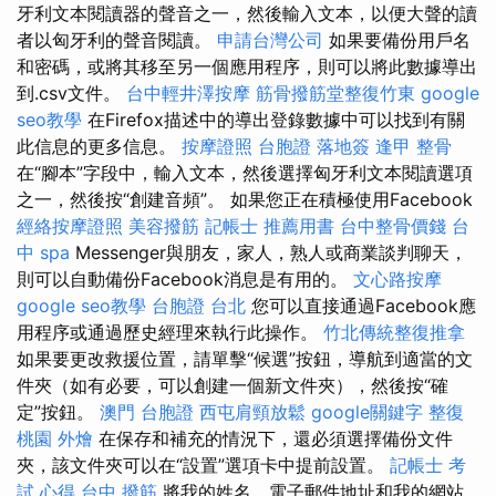
牙利文本閱讀器的聲音之一，然後輸入文本，以便大聲的讀
者以匈牙利的聲音閱讀。
申請台灣公司
如果要備份用戶名
和密碼，或將其移至另一個應用程序，則可以將此數據導出
到.csv文件。
台中輕井澤按摩
筋骨撥筋堂整復竹東
google
seo教學
在Firefox描述中的導出登錄數據中可以找到有關
此信息的更多信息。
按摩證照
台胞證 落地簽
逢甲 整骨
在“腳本”字段中，輸入文本，然後選擇匈牙利文本閱讀選項
之一，然後按“創建音頻”。 如果您正在積極使用Facebook
經絡按摩證照
美容撥筋
記帳士 推薦用書
台中整骨價錢
台
中 spa
Messenger與朋友，家人，熟人或商業談判聊天，
則可以自動備份Facebook消息是有用的。
文心路按摩
google seo教學
台胞證 台北
您可以直接通過Facebook應
用程序或通過歷史經理來執行此操作。
竹北傳統整復推拿
如果要更改救援位置，請單擊“候選”按鈕，導航到適當的文
件夾（如有必要，可以創建一個新文件夾），然後按“確
定”按鈕。
澳門 台胞證
西屯肩頸放鬆
google關鍵字
整復
桃園 外燴
在保存和補充的情況下，還必須選擇備份文件
夾，該文件夾可以在“設置”選項卡中提前設置。
記帳士 考
試 心得
台中 撥筋
將我的姓名，電子郵件地址和我的網站