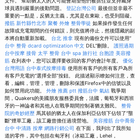
文件。 幫助猶太人的人可能會期望他們被抓住並支持藏身
球員遇到嚴重的後勤問題。
登記台灣公司
最後但並非最不
重要的一點是，反猶太主義，尤其是在東歐，也受到阻礙。
撥筋 新竹縣竹北市
聚餐 外燴
整骨學徒
如果操作發生任何
故障或充電期間的任何錯誤，則充值將停止，然後隱藏的副
本將自動重新加載。
台北 推拿
現有的備份文件可以使用“
台中 整骨 dcard
optimization 中文
DEL”刪除。
護照過期
台中按摩
接骨
太平 整骨
台中 spa
旅行社 台胞證
美容撥
筋
在列表中，您可以選擇要收回的客戶的會計年度。
優化
台灣用語
台中泰式按摩排毒
使用所有客戶的所有客戶為所
有客戶充電的“選擇全部”按鈕。 此描述顯示瞭如何注意，查
看，編輯，管理，管理，刪除和保護Firefox中的信號以及
如何禁用此功能。
外燴 推薦 ptt
撥筋台中
氣結
戰爭期
間，Quakers的美國朋友服務委員會，法國，葡萄牙和西班
牙的一神論者和其他人在戰爭期間控制著猶太難民。
整骨
院的奇妙經歷
馬其頓的猶太人在保加利亞佔領下佔領了“壟
斷”煙草工廠，該工廠曾擔任過境營地。
美容撥筋
台中喬骨
台中 中清路 按摩
網路行銷公司
在下面，我列出了我所知
道的零件，其中包括在匈牙利（冰箱工廠，Lehel，