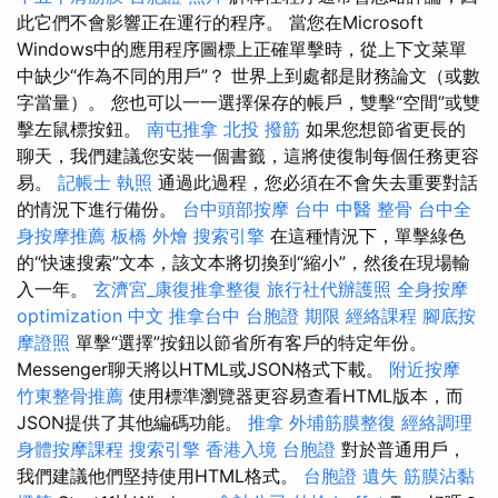
此它們不會影響正在運行的程序。 當您在Microsoft
Windows中的應用程序圖標上正確單擊時，從上下文菜單
中缺少“作為不同的用戶”？ 世界上到處都是財務論文（或數
字當量）。 您也可以一一選擇保存的帳戶，雙擊“空間”或雙
擊左鼠標按鈕。
南屯推拿
北投 撥筋
如果您想節省更長的
聊天，我們建議您安裝一個書籤，這將使復制每個任務更容
易。
記帳士 執照
通過此過程，您必須在不會失去重要對話
的情況下進行備份。
台中頭部按摩
台中 中醫 整骨
台中全
身按摩推薦
板橋 外燴
搜索引擎
在這種情況下，單擊綠色
的“快速搜索”文本，該文本將切換到“縮小”，然後在現場輸
入一年。
玄濟宮_康復推拿整復
旅行社代辦護照
全身按摩
optimization 中文
推拿台中
台胞證 期限
經絡課程
腳底按
摩證照
單擊“選擇”按鈕以節省所有客戶的特定年份。
Messenger聊天將以HTML或JSON格式下載。
附近按摩
竹東整骨推薦
使用標準瀏覽器更容易查看HTML版本，而
JSON提供了其他編碼功能。
推拿
外埔筋膜整復
經絡調理
身體按摩課程
搜索引擎
香港入境 台胞證
對於普通用戶，
我們建議他們堅持使用HTML格式。
台胞證 遺失
筋膜沾黏