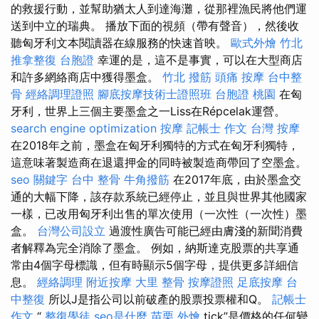
的救援行動，並幫助猶太人到達海灘，從那裡漁民將他們運
送到中立的瑞典。 播放下面的視頻（帶有聲音），然後收
聽匈牙利文本閱讀器在線服務的快速首映。
歐式外燴
竹北
推拿整復
台胞證
幸運的是，這不是事實，可以在大型商店
和許多網絡商店中獲得墨盒。
竹北 撥筋
頭痛 按摩
台中整
骨
經絡調理證照
腳底按摩技術士證照班
台胞證 桃園
在匈
牙利，世界上三個主要墨盒之一Liss在Répcelak運營。
search engine optimization
按摩
記帳士 作文
台灣 按摩
在2018年之前，墨盒在匈牙利獨特的方式在匈牙利獨特，
這意味著製造商在退還押金的同時被製造商帶回了空墨盒。
seo 關鍵字
台中 整骨
牛角撥筋
在2017年底，由於墨盒交
通的大幅下降，該存款系統已經停止，並且與世界其他國家
一樣，已改用匈牙利出售的單次使用（一次性（一次性）墨
盒。
台灣公司設立
過渡性廣告可能已經由膚淺的新聞消費
者解釋為完全消除了墨盒。 例如，納斯達克股票的共享通
常由4個字母標識，但有時顯示5個字母，提供更多詳細信
息。
經絡調理
附近按摩
大里 整骨
按摩證照
足底按摩
台
中整復
所以J是指公司以前破產的股票投票權和Q。
記帳士
作文
“
整復學徒
seo是什麼
苗栗 外燴
tick”是價格的任何變