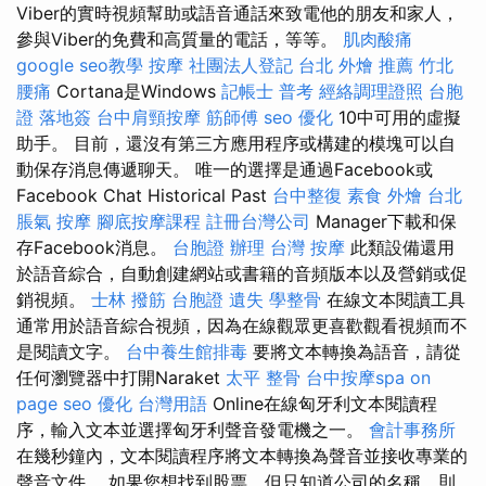
Viber的實時視頻幫助或語音通話來致電他的朋友和家人，
參與Viber的免費和高質量的電話，等等。
肌肉酸痛
google seo教學
按摩
社團法人登記
台北 外燴 推薦
竹北
腰痛
Cortana是Windows
記帳士 普考
經絡調理證照
台胞
證 落地簽
台中肩頸按摩
筋師傅
seo 優化
10中可用的虛擬
助手。 目前，還沒有第三方應用程序或構建的模塊可以自
動保存消息傳遞聊天。 唯一的選擇是通過Facebook或
Facebook Chat Historical Past
台中整復
素食 外燴 台北
脹氣 按摩
腳底按摩課程
註冊台灣公司
Manager下載和保
存Facebook消息。
台胞證 辦理
台灣 按摩
此類設備還用
於語音綜合，自動創建網站或書籍的音頻版本以及營銷或促
銷視頻。
士林 撥筋
台胞證 遺失
學整骨
在線文本閱讀工具
通常用於語音綜合視頻，因為在線觀眾更喜歡觀看視頻而不
是閱讀文字。
台中養生館排毒
要將文本轉換為語音，請從
任何瀏覽器中打開Naraket
太平 整骨
台中按摩spa
on
page seo
優化 台灣用語
Online在線匈牙利文本閱讀程
序，輸入文本並選擇匈牙利聲音發電機之一。
會計事務所
在幾秒鐘內，文本閱讀程序將文本轉換為聲音並接收專業的
聲音文件。 如果您想找到股票，但只知道公司的名稱，則