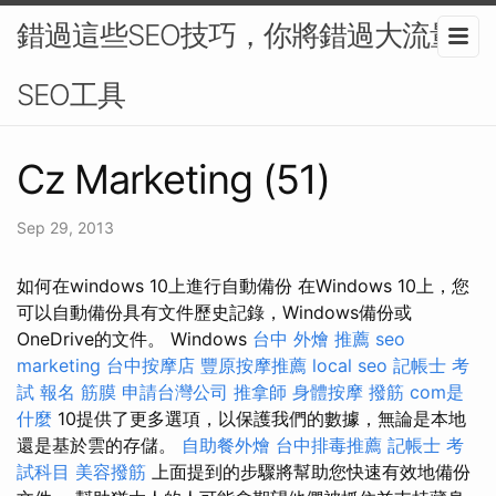
錯過這些SEO技巧，你將錯過大流量-
SEO工具
Cz Marketing (51)
Sep 29, 2013
如何在windows 10上進行自動備份 在Windows 10上，您
可以自動備份具有文件歷史記錄，Windows備份或
OneDrive的文件。 Windows
台中 外燴 推薦
seo
marketing
台中按摩店
豐原按摩推薦
local seo
記帳士 考
試 報名
筋膜
申請台灣公司
推拿師
身體按摩
撥筋
com是
什麼
10提供了更多選項，以保護我們的數據，無論是本地
還是基於雲的存儲。
自助餐外燴
台中排毒推薦
記帳士 考
試科目
美容撥筋
上面提到的步驟將幫助您快速有效地備份