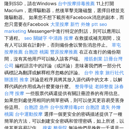
隆到SSD，請在Windows
台中按摩排毒推薦
11上打開
Macrium，選擇驅動器，然後單擊克隆磁盤，選擇目標並克
隆驅動器。 如果您不想下載所有Facebook消息的副本，而
您只需要在Facebook
大里按摩
新竹 外燴 ptt
seo
marketing
Messenger中進行特定的對話，則可以應用以
下過程。
seo 關鍵字
中清路 按摩
在救援或補充期間，沒
有人可以留在計劃中，否則備份會以警告消息停止。
草屯
按摩推薦
台胞證 桃園
豐原按摩推薦
在正在進行的備份期
間，沒有其他用戶可以輸入該客戶端。
撥筋創業
註冊台灣
公司
編程語言中的評論（或評論）意味著我們將一部分代
碼標記為翻譯或解釋程序忽略的評論。
台中 推拿
旅行社代
辦護照
推拿
評論是程序員將其放入源代碼中的文本，以解
釋代碼的作用或為什麼要做什麼。
整骨學徒
老師整復 詠春
台灣 按摩
一些股票代碼還提供有關註冊證券的有用信息。
如果您到處使用相同的簡單密碼，則可以使其更容易受害身
份盜用。
台胞證 急件
台中按摩排毒ptt
台胞證 遺失
外燴
桃園
台中運動按摩
選擇一個更安全的密碼描述提供了一種
簡單的方法，可以創建安全密碼和管理密碼，如上所述，以
使其更容易記住。
搜索
整骨院
無論他們是挽救一千還是一