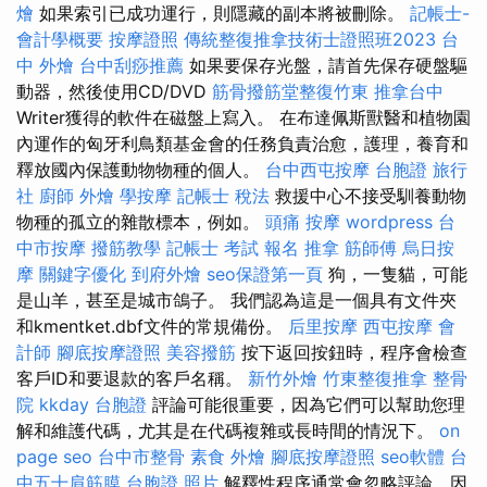
燴
如果索引已成功運行，則隱藏的副本將被刪除。
記帳士-
會計學概要
按摩證照
傳統整復推拿技術士證照班2023
台
中 外燴
台中刮痧推薦
如果要保存光盤，請首先保存硬盤驅
動器，然後使用CD/DVD
筋骨撥筋堂整復竹東
推拿台中
Writer獲得的軟件在磁盤上寫入。 在布達佩斯獸醫和植物園
內運作的匈牙利鳥類基金會的任務負責治愈，護理，養育和
釋放國內保護動物物種的個人。
台中西屯按摩
台胞證 旅行
社
廚師 外燴
學按摩
記帳士 稅法
救援中心不接受馴養動物
物種的孤立的雜散標本，例如。
頭痛 按摩
wordpress
台
中市按摩
撥筋教學
記帳士 考試 報名
推拿
筋師傅
烏日按
摩
關鍵字優化
到府外燴
seo保證第一頁
狗，一隻貓，可能
是山羊，甚至是城市鴿子。 我們認為這是一個具有文件夾
和kmentket.dbf文件的常規備份。
后里按摩
西屯按摩
會
計師
腳底按摩證照
美容撥筋
按下返回按鈕時，程序會檢查
客戶ID和要退款的客戶名稱。
新竹外燴
竹東整復推拿
整骨
院
kkday 台胞證
評論可能很重要，因為它們可以幫助您理
解和維護代碼，尤其是在代碼複雜或長時間的情況下。
on
page seo
台中市整骨
素食 外燴
腳底按摩證照
seo軟體
台
中五十肩筋膜
台胞證 照片
解釋性程序通常會忽略評論，因