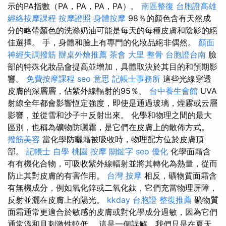
示的PA指數（PA，PA，PA，PA）。
南區整復
台胞證高雄
經絡按摩課程
按摩證照
身體按摩
98％的顏色含有天然成
分的略帶顏色的洗滌奶油可能是每天的每種皮膚和陰影的絕
佳選擇。 手，身體和臉上有專門的化妝品絕非偶然。
顏面
神經失調撥筋
辦桌外燴推薦
茶會
大里 整骨
台胞證台南
臉
部的特殊化妝品會提高並增加，具體取決於其目的和預期影
響。
免費按摩課程
seo 意思
記帳士事務所
這些光線穿透
皮膚的深層層，佔紫外線輻射的95％。
台中養生會館
UVA
射線全年都會影響恆定強度，即使是通過玻璃，煙霧或云層
影響，並從雪和沙子中反射出來。 化學和物理之間的最大
區別，也稱為礦物防曬霜，是它們在皮膚上的散佈方式。
撥筋美容
當化學防曬霜被吸收時，物理配方位於皮膚頂
部。
記帳士 自學
桃園 按摩
關鍵字
seo 優化
化學面霜含
有有機化合物，可吸收紫外線輻射並將其轉化為熱量，從而
防止其對皮膚的有害作用。
台灣 按摩
相反，礦物質面霜含
有無機成分，例如氧化鋅或二氧化鈦，它們充當物理屏障，
反射並灑在皮膚上的陽光。
kkday 台胞證
整復推薦
礦物質
面霜通常更適合於敏感的皮膚或對化學成分過敏，因為它們
通常溫和且刺激性較低。 這是一個誤解，我們只是在夏天