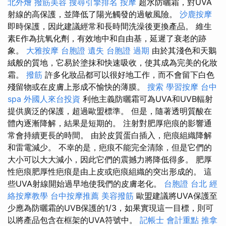
北外燴
撥筋美容
搜尋引擎排名
按摩
超水防曬霜，對UVA
射線的高保護，並降低了陽光觸發的過敏風險。
沙鹿按摩
即時保護，因此建議經常和長時間洗澡後更換產品。 維生
素E作為抗氧化劑，有效地中和自由基，延遲了衰老的跡
象。
大雅按摩
台胞證 遺失
台胞證 過期
由於其淺色和天鵝
絨般的質地，它易於塗抹和快速吸收，使其成為完美的化妝
霜。
撥筋
許多化妝品都可以很好地工作，而不會留下白色
殘留物或在皮膚上形成不愉快的薄膜。
搜索
學習按摩
台中
spa
外國人來台投資
利他主義防曬霜可為UVA和UVB輻射
提供廣泛的保護，超過歐盟標準。 但是，隨著透明質酸在
體內逐漸降解，結果是短期的。 注射對肥厚疤痕的影響通
常會持續更長的時間。 由於皮質蛋白插入，疤痕組織降解
和雷電減少。 不幸的是，疤痕不能完全清除，但是它們的
大小可以大大減小，因此它們的震撼力將降低得多。 肥厚
性疤痕肥厚性疤痕是由上皮或疤痕組織的突出形成的。 這
些UVA射線開始過早地使我們的皮膚老化。
台胞證 台北
經
絡按摩教學
台中按摩推薦
美容撥筋
歐盟建議將UVA保護至
少應為防曬霜的UVB保護的1/3，如果實現這一目標，則可
以將產品包含在框架的UVA符號中。
記帳士 會計重點
推拿