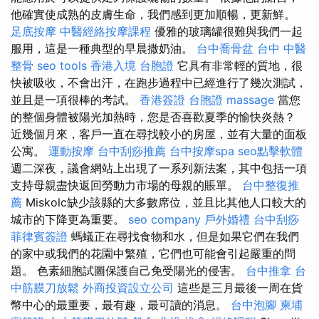
他確實使成熟的皮膚生命，我們感到更加順暢，更新鮮。
足底按摩
中醫經絡按摩課程
優雅的玻璃罐很難與我們一起
服用，這是一種典型的早晨撒奶油。
台中喬骨盆
台中 中醫
整骨
seo tools
香港入境 台胞證
它具有非常輕的質地，很
快被吸收，不會出汗，在跑步過程中已經進行了幾次測試，
並且是一項很棒的考試。
香港簽證 台胞證
massage
當您
的整個身體被陽光加熱時，您是否喜歡夏季的愉快炎熱？
近幾個月來，客戶一直在尋找較小的房屋，並有大量的面板
公寓。
運動按摩
台中刮痧推薦
台中按摩spa
seo點擊軟體
週二深夜，議會網站上出現了一系列新法案，其中包括一項
支持母親盡快返回勞動力市場的母親的賬單。
台中整復推
薦
Miskolc缺少該縣的大多數席位，並且比其他人口較大的
城市的下降更為重要。
seo company
戶外婚禮
台中刮痧
菲律賓簽證
螞蟻正在尋找食物和水，但是如果它們在我們
的家中或我們的花園中繁殖，它們也可能會引起嚴重的問
題。 色素細胞試圖保護自己免受陽光的侵害。
台中推拿
台
中筋膜刀放鬆
外商投資設立公司
這些是三月最後一周在貨
幣中心的最重要，最有趣，最可讀的消息。
台中泡腳
柬埔