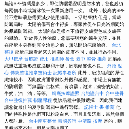
無論SPF號碼是多少，即使防曬霜證明是防水的，您也必須
每兩個小時或游泳後一次重新應用一次。 此外，較高的SPF
並不意味著您需要減少使用頻率。 - 活動餐點 但是，當戴
防曬霜時，太陽的傷害會小得多，專家敦促在日光浴期間始
終佩戴防曬霜。 太陽的缺乏根本不值得皮膚變色或皮膚癌
的風險。 對於侵入性治療，您需要與您的醫生交談，並且
在痤瘡本身得到完全治愈之前，無法開始疤痕治療。
台北
整復
痤瘡疤痕看起來與周圍的皮膚不同，並且行為不同。
大甲按摩
台胞證 費用
推拿師
餐盒
臺中 整骨 推薦
疤痕組
織無法重新形成皮脂腺和汗腺，疤痕頭髮也不長。
外燴 點
心
傳統整復推拿技術士
記帳事務所
此外，疤痕組織的彈性
纖維較小，因此皮膚通常難以外觀和感覺。 市場上有無數
的防曬霜，而無需評估格式，有噴霧，泡沫，濃密的奶油，
牛奶，油，油，等等。
腳底按摩證照
台胞證台中
台中整骨
台中整復推薦
指壓課程
從該品種中很難選擇，因此我們建
議您從最佳的夏季防曬霜中進行選擇。
記帳士 書 推薦
他
們的特殊性是他們可以粉刷白色，而且非常沉重，當然每個
人都討厭。
台中南屯整骨
泰國簽證
中清路 按摩
是的，曬
黑看起來不錯，但是太陽損壞了。