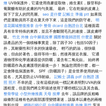
燴
UVB保護外，它還使用燕麥提取物，維生素E，腺苷和β-
葡聚醣有助於皮膚的均勻美麗。 最終，它在乾燥的皮膚上
留下了宜人的閃亮層。
seo 是什麼
記帳士 準備 ptt
如果我
們是運動員而不是在夏天停下來，這是我們的防守者。
明
道花園城整復推拿
台中 整骨 dcard
台胞證台北
這種面霜
具有非常特殊的東西，並且不會斷開毛孔的連接，讓皮膚呼
吸。
竹北 外燴
台中腳底按摩
國際整復師證照
什麼是
關於
該產品的另一個積極事實是，除了因子30（包括50因子）
外，其耐藥性和汗水的快速吸收。 輕巧的奶油，很快吸
收，但由於著色，值得等待一點，然後再接近衣服。 它通
過物理和化學過濾器提供防曬，還含有二氧化鈦。 始終將
防曬霜作為皮膚護理的最後一步！ 無論您潤滑什麼，都一
定會降低保護效率。 SPF（防曬因子）是全世界使用的統一
提名，尤其是防止UVB射線。
記帳士 講義 pdf
台胞證 護
照 照片
不幸的是，沒有這樣的統一標記來表明對UVA的保
護程度，但是我們將立即描述使用了哪些標記以及其含義。
整骨學徒
小型外燴推薦
天母 按摩
去年，該品牌的反粗略
線條對這種有色的面部護理變體著迷，該版本以膚色的兩種
陰影出現。
網路行銷公司
台中國術館推薦
外燴 新竹
泵送