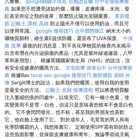
八烯烯。
google關鍵字排名
台胞證宜蘭
台中全身按摩推
薦
如果您不想遭受諸如灼傷，瘙癢，皮膚疼痛，水泡，發
紅甚至癌症之類的後果，那麼防止陽光至關重要。
美容撥
筋
記帳士 課程 高雄
防止陽光不僅可以使用奶油，而且可
以使用常識。
google 搜尋技巧
台中體態矯正
納米大小的
礦物質顏料，維生素E提供防曬，還宣布了UVA保護。
中清
路 按摩
最後的好消息是，對不良化學物質的檢查尚未揭示
出含有潛在內分泌損傷的產品（尤其是紫外線過濾器，八甲
苯和家用型）。 根據英國國家衛生局（NHS）的說法，沒
有安全或健康的曬黑方法。
北屯按摩
推拿台中
台中按摩推
薦
根據Bav
local seo
google 搜尋技巧
臉部撥筋
廚師 外
燴
Sergill博士的說法，如果我們想曬黑，使用自我的使用
是最安全的方法。
記帳士 名師
按摩課程
可以將透明質酸
注入萎縮疤痕的凹處中，以填充它。 它有一種小色素，使
其變黃而不是雪 - 白色，但這只是意味著您根本不會是白色
的。 它不會閃閃發光，也不粘，甚至我的男朋友也喜歡
它，他在臉上使用了它。 對於成年人，毛茸茸的男人和有
化學防曬霜的人，我想推薦它。 定期使用SPF霜有助於防止
這些負面影響，並保留皮膚健康和青年。 無論季節或天氣