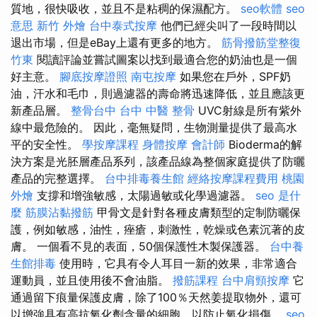
質地，很快吸收，並且不是粘稠的保濕配方。
seo軟體
seo
意思
新竹 外燴
台中泰式按摩
他們已經尖叫了一段時間以
退出市場，但是eBay上還有更多的地方。
筋骨撥筋堂整復
竹東
閱讀評論並嘗試圖案以找到最適合您的奶油也是一個
好主意。
腳底按摩證照
南屯按摩
如果您在戶外，SPF奶
油，汗水和毛巾，則過濾器的壽命將迅速降低，並且應該更
新產品層。
整骨台中
台中 中醫 整骨
UVC射線是所有紫外
線中最危險的。 因此，毫無疑問，生物測量提供了最高水
平的安全性。
學按摩課程
身體按摩
會計師
Bioderma的解
決方案是光胚層產品系列，該產品線為整個家庭提供了防曬
產品的完整選擇。
台中排毒養生館
經絡按摩課程費用
桃園
外燴
支撐和增強敏感，太陽過敏或化學過濾器。
seo 是什
麼
筋膜沾黏撥筋
甲骨文是針對各種皮膚類型的定制防曬保
護，例如敏感，油性，痤瘡，刺激性，乾燥或色素沉著的皮
膚。 一個看不見的表面，50個保護性木製保護器。
台中養
生館排毒
使用時，它具有令人耳目一新的效果，非常適合
運動員，並且使用後不會油脂。
撥筋課程
台中肩頸按摩
它
通過留下痕量保護皮膚，除了100％天然姜提取物外，還可
以增強具有高抗氧化劑含量的細胞，以防止氧化損傷。
seo