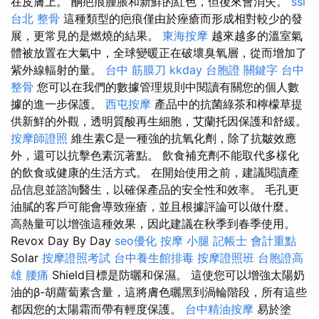
在皮膚上。 酮疤痕腫脹和新鮮的紅色，但後來會消失。
ssl
台北 整骨
這種類型的疤痕僅由於痤瘡而形成相對較少的發
展，更常見的是燃燒的​​結果。
東海按摩
越來越多的溫室氣
體被放置在大氣中，全球變暖正在破壞臭氧層，從而增加了
紫外線輻射的量。
台中 筋膜刀
kkday 台胞證
關鍵字
台中
整骨
您可以在我們的數據管理規則中閱讀有關您的個人數
據的進一步保護。
西屯按摩
產品中的抗菌綠茶和檸檬草提
供新鮮的外觀，透明質酸再生細胞，艾蘭托因保護和舒緩。
按摩師證照
維生素C是一種強的抗氧化劑，除了抗皺效應
外，還可以抗擊色素沉著點。 飲食補充劑不能取代多樣化
的飲食或健康的生活方式。 在開始使用之前，建議閱讀產
品信息並諮詢醫生，以確保產品的安全性和效率。 毛孔更
油膩的客戶可能會導致痤瘡，並且根據評論可以做什麼。
高熱量可以增強這種效果，因此建議在秋季到春季使用。
Revox Day By Day
seo優化
按摩 小腿
記帳士 會計重點
Solar
按摩證照考試
台中養生館排毒
按摩證照班
台胞證高
雄
腰痛
Shield目標是防曬和保濕。 這使您可以增強太陽奶
油的β-胡蘿蔔素含量，這將膚色曬黑到渦輪階段，所有這些
都因您的太陽霜而帶有輕度保護。
台中精油按摩
易於塗