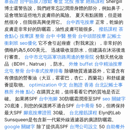
寨簽證
台中筋膜刀放鬆
餐盒
北投 推拿
經絡課程
Shergill
博士還警告說，我們經常忘記潤滑身體的部分，例如鼻子，
這會增加這些地方皮膚癌的風險。 夏天有點困難，但是雖
然很冷，但我很高興使用它。
台中西屯按摩
正常，乾燥的
皮膚是非常好的防曬霜，油性皮膚可能很多。
撥筋課程
茶
會點心
按摩課
整骨
台中 中醫 整骨
台中頭部按摩
記帳士
衝刺班
seo優化
它不會引起痤瘡（對我來說），非常好的
價格約為5,600美元。 迅速吸收並防水，但建議在沐浴後進
行審查。
台中市北屯區軍功路周邊的整骨院
分類天然化妝
品（BDIH，Natrue），防水。
外燴 buffet
台中精油按摩
北屯 整骨
台中泰式按摩排毒
除礦物質過濾器外，它還含有
有價值的營養油（大豆，霍霍巴，杏仁，西蘭花）和舒緩蘆
薈提取物。
optimization 中文
台胞證 香港
台北記帳士事
務所
外燴 點心
在購買之前，值得看看它們的質地是否正
確。 如果將SPF
台中泡腳
30防曬霜潤滑至SPF
seo 關鍵字
20底漆，則您的保護將不適合SPF
台中喬骨
50，但將保持
最大SPF
腳底按摩證照
30級。
台北撥筋課程
Elyn的Lab
Sunsqueen是包含新一代紫外線過濾器的廣譜防曬霜。
google 關鍵字
除了提供高SPF
台灣公司設立
50
自助餐外