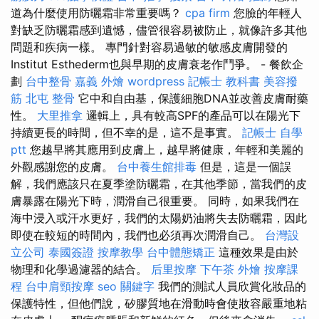
道為什麼使用防曬霜非常重要嗎？
cpa firm
您臉的年輕人
對缺乏防曬霜感到遺憾，儘管很容易被防止，就像許多其他
問題和疾病一樣。 專門針對容易過敏的敏感皮膚開發的
Institut Esthederm也與早期的皮膚衰老作鬥爭。 - 餐飲企
劃
台中整骨
嘉義 外燴
wordpress
記帳士 教科書
美容撥
筋
北屯 整骨
它中和自由基，保護細胞DNA並改善皮膚耐藥
性。
大里推拿
邏輯上，具有較高SPF的產品可以在陽光下
持續更長的時間，但不幸的是，這不是事實。
記帳士 自學
ptt
您越早將其應用到皮膚上，越早將健康，年輕和美麗的
外觀感謝您的皮膚。
台中養生館排毒
但是，這是一個誤
解，我們應該只在夏季塗防曬霜，在其他季節，當我們的皮
膚暴露在陽光下時，潤滑自己很重要。 同時，如果我們在
海中浸入或汗水更好，我們的太陽奶油將失去防曬霜，因此
即使在較短的時間內，我們也必須再次潤滑自己。
台灣設
立公司
泰國簽證
按摩教學
台中體態矯正
這種效果是由於
物理和化學過濾器的結合。
后里按摩
下午茶 外燴
按摩課
程
台中肩頸按摩
seo 關鍵字
我們的測試人員欣賞化妝品的
保護特性，但他們說，矽膠質地在滑動時會使妝容嚴重地粘