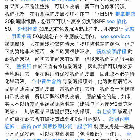
如果某人不關注塗抹，可以在皮膚上留下白色條和污漬。
我們認為，在有意識的皮膚護理程序中，每日SPF
推拿推薦
30防曬霜很酷，您甚至可以在夏季切換到SPF
seo 優化
50。
外燴推薦
如果您在色素沉著點上掙扎，那麼SPF
記帳
士 用書推薦
50就是您在冬季應該使用的。
seo services
塗抹臉後，它在頭幾秒鐘內帶來了物理防曬霜的顏色，但是
它的質地非常輕巧，並且確實很快吸收。
筋絡按摩課程
對
於我們來說，起初它聞起來有點聞，但後來我們真的很喜歡
它。
整復所
由於它含有物理防曬霜，因此我們可以每次安
全地應用它，並在應用時保護我們的皮膚，因此您不必等待
化學溶液。
台中養生會館
除防曬保護外，他還照顧著通常
品牌的通常品質的皮膚，當我們使用它時，我們會一直撫摸
自己的皮膚，所以天鵝絨般的皮膚。 應該補充的是，如果
某人不以所需的金額塗抹防曬霜（建議每平方厘米2毫克防
曬霜），則該產品只能提供更少的保護。
南屯按摩
該產品
的好處在於它含有礦物質成分和0個月的嬰兒。
護照代辦
記帳士 講義 pdf
腳底按摩技術士證照班
特應皮膚是一種無
香水的保護劑，可以在整個身體（包括臉部）中使用。
台