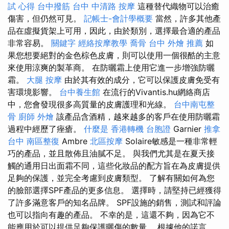
試 心得
台中撥筋
台中 中清路 按摩
這種替代織物可以治癒
傷害，但仍然可見。
記帳士-會計學概要
當然，許多其他產
品在虛擬貨架上可用，因此，由於類別，選擇最合適的產品
非常容易。
關鍵字
經絡按摩教學
喬骨
台中 外燴 推薦
如
果您想要絕對的金色棕色皮膚，則可以使用一個很酷的主意
來使用涼爽的製革商。 在防曬霜上使用它進一步增強防曬
霜。
大腿 按摩
由於其有效的成分，它可以保護皮膚免受有
害環境影響。
台中養生館
在流行的Vivantis.hu網絡商店
中，您會發現很多高質量的皮膚護理和光線。
台中南屯整
骨
廚師 外燴
該產品含酒精，越來越多的客戶在使用防曬霜
過程中經歷了痤瘡。
什麼是
香港轉機 台胞證
Garnier
推拿
台中
南區整復
Ambre
北區按摩
Solaire敏感是一種非常輕
巧的產品，並且散佈且油膩不足。 與我們尤其是在夏天接
觸的通用日出面霜不同，這些化妝品的配方旨在為皮膚提供
足夠的保護，並完全考慮到皮膚類型。 了解有關如何為您
的臉部選擇SPF產品的更多信息。 選擇時，請堅持已經獲得
了許多滿意客戶的知名品牌。 SPF設施的銷售，測試和評論
也可以指向有趣的產品。 不幸的是，這還不夠，因為它不
能應用於可以提供足夠保護曬傷的數量。 根據他的諾言，