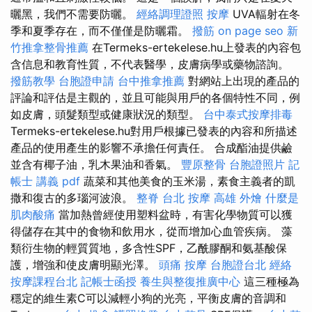
曬黑，我們不需要防曬。
經絡調理證照
按摩
UVA輻射在冬
季和夏季存在，而不僅僅是防曬霜。
撥筋
on page seo
新
竹推拿整骨推薦
在Termeks-ertekelese.hu上發表的內容包
含信息和教育性質，不代表醫學，皮膚病學或藥物諮詢。
撥筋教學
台胞證申請
台中推拿推薦
對網站上出現的產品的
評論和評估是主觀的，並且可能與用戶的各個特性不同，例
如皮膚，頭髮類型或健康狀況的類型。
台中泰式按摩排毒
Termeks-ertekelese.hu對用戶根據已發表的內容和所描述
產品的使用產生的影響不承擔任何責任。 合成酯油提供鹼
並含有椰子油，乳木果油和香氣。
豐原整骨
台胞證照片
記
帳士 講義 pdf
蔬菜和其他美食的玉米湯，素食主義者的凱
撒和復古的多瑙河波浪。
整脊
台北 按摩
高雄 外燴
什麼是
肌肉酸痛
當加熱曾經使用塑料盆時，有害化學物質可以獲
得儲存在其中的食物和飲用水，從而增加心血管疾病。 藻
類衍生物的輕質質地，多含性SPF，乙酰膠酮和氨基酸保
護，增強和使皮膚明顯光澤。
頭痛 按摩
台胞證台北
經絡
按摩課程台北
記帳士函授
養生與整復推廣中心
這三種極為
穩定的維生素C可以減輕小狗的光亮，平衡皮膚的音調和