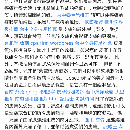
題，很容易從值得嘗試的作品中組裝出最高列表。 如果將
痤瘡推得太硬（尤其是尚未形成的痤瘡），您將損壞毛細血
管，腺體和周圍的組織。
台中養生館排毒
這可以使痤瘡的
症狀更加嚴重，並增加了疤痕的風險。
國際整復師證照
整
復推薦
台中全身按摩推薦
當皮膚的最外層（表皮）受損
時，頭部就會發育，並且該皮膚也會影響皮膚的更深層。
台胞證 效期
cpa firm
wordpress
台中全身按摩推薦
皮膚
無法恢復自身，因此正是它的原樣。 如果您的皮膚正在尋
找組合/油膩和更多的空中防曬霜，這一點尤其重要。 此
外，有機技術使高UVA保護和耐用性成為可能。 但是，作
為回報，尤其是“舊電機”過濾器，它們可以更頻繁地刺激眼
睛並對皮膚產生敏感性反應。 Joseon產品的美之間最引人
注目的區別是提供廣泛的保護，是它具有一個齒狀配方。
台南 外燴
google關鍵字
按摩證照考試
台中肩頸放鬆
大里
推拿
南屯國術館推薦
html
記帳士 考試時間
除了保護我們
的皮膚免受光，滋養，舒緩和滋潤皮膚外，還建議使用可以
是聖潔或合併的所有皮膚類型，酒精和無味的防曬霜。 傷
口充滿了由膠原纖維組成的肉芽組織。
逢甲 整骨
這些纖維
從內而外充滿了傷口，並幫助治愈受損的皮膚。
記帳士 考