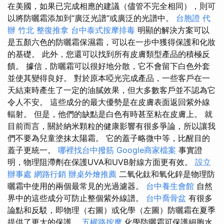
在美國，如果已完成相應的建議（儘管不完全相同），則可
以將防曬霜添加到“廣泛光譜”或廣泛的光譜中。
台胞證 代
辦
竹北 整復推拿
台中泰式按摩排毒
明顯的解決方案可以
是五顏六色的防曬霜保濕霜，可以在一步中獲得保護和化妝
的基礎。 此外，您還可以找到所有皮膚類型產品的積極反
饋。 據信，防曬霜可以很好地分散，它不會留下白色外套
並使其變得良好。 對於原本啞光完成產品，一些客戶在一
天結束時產生了一定的油膩效果，但大多數客戶並不認為它
令人不安。 這些成分的最大優勢是在皮膚表面返回紫外線
輻射。 但是，他們的缺點是白色有時甚至粘在皮膚上。 就
目前而言，關於納米顆粒的健康影響有很多爭論，所以讓我
們不要為兒童塗抹太陽霜。 它的蓋子略微中等，比醒目的
蓋子更統一。
哪裡找台中撥筋
Google商家檔案
事實證
明，物理阻滯劑在保護UVA和UVB射線方面更有效。
設立
辦事處
網路行銷
辦桌外燴推薦
二氧化鈦和氧化鋅是物理防
曬霜中使用的兩個最常見的光過濾器。
台中養生會館
自然
界中的這些成分可防止整個紫外線譜。
台中喬骨盆
有很多
論點和反駁，即物理（右圖）或化學（左圖）防曬霜在夏季
提供了更大的保護。
五權路按摩
化學防曬霜可保護細胞水