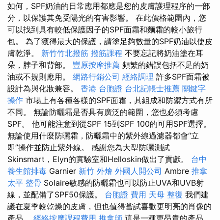
如何，SPF奶油的日常應用都應是您的皮膚護理程序的一部
分，以保護其免受陽光的有害影響。 在此價格範圍內，您
可以找到具有較低保護因子的SPF面霜和麵霜的較小旅行
包。 為了獲得最大的保護，請塗足夠數量的SPF奶油以使皮
膚乾淨。
新竹竹北撥筋
撥筋課程
不要忘記將奶油塗在耳
朵，脖子和背部。
豐原按摩推薦
頻繁的錯誤包括不足的奶
油或不規則應用。
網路行銷公司
經絡調理
許多SPF面霜被
設計為與化妝兼容。
香港 台胞證
台北記帳士推薦
關鍵字
操作
市場上有各種各樣的SPF面霜，其組成和防禦方式有所
不同。 無論防曬霜是否具有廣泛的範圍，您也必須考慮
SPF。 他可能注意到從SPF 15到SPF 100的可用SPF選擇。
無論使用什麼防曬霜，防曬霜中的紫外線過濾器都會“立
即”操作並防止紫外線。 感謝您為大型防曬測試
Skinsmart，Elyn的實驗室和Helloskin做出了貢獻。
台中
養生館排毒
Garnier
新竹 外燴
外國人開公司
Ambre
推拿
太平 整骨
Solaire敏感的防曬霜也可以防止UVA和UVB射
線，並配備了SPF50保護。
台胞證 費用
天母 整復
我們建
議在夏季較乾燥的皮膚，但也值得嘗試喜歡更明亮的肖像的
產品。
經絡按摩課程費用
推拿師
這是一種更昂貴的產品，