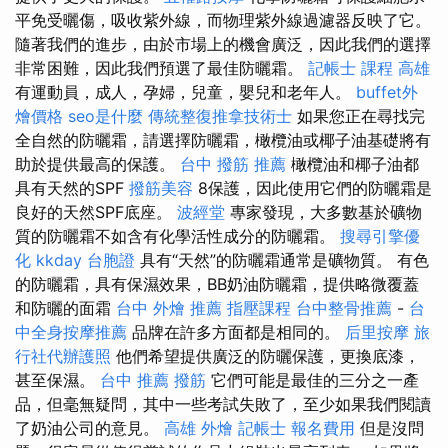
平免受曬傷，吸收紫外線，而物理紫外線過濾器反映了它。
隨著我們的進步，由於市場上的機會廣泛，因此我們的選擇
非常困難，因此我們預選了最佳防曬霜。
記帳士 課程 高雄
有運動員，成人，孕婦，兒童，嬰兒和老年人。
buffet外
燴價格
seo是什麼
傳統整復推拿技術士
如果您正在尋找完
全自然的防曬霜，請選擇防曬霜，橄欖油或椰子油基礎將有
助於提供最高的保護。
台中 撥筋 推薦
橄欖油和椰子油都
具有天然的SPF
撥筋美容
8保護，因此使用它們的防曬霜是
良好的天然SPF底座。
波經堂
專家發現，大多數基於礦物
質的防曬霜不如含有化學活性成分的防曬霜。
搜尋引擎優
化
kkday 台胞證
具有“天然”的防曬霜通常是礦物質。 有色
的防曬霜，具有保濕效果，BB奶油防曬霜，提供略微覆蓋
和防曬的面霜
台中 外燴 推薦
指壓課程
台中整骨推薦
-
台
中全身按摩推薦
品牌在許多方面都是相同的。
后里按摩
旅
行社代辦護照
他們希望提供廣泛的防曬保護，更換底漆，
甚至保濕。
台中 推薦 撥筋
它們可能是最佳的三分之一產
品，但毫無疑問，其中一些考試失敗了，至少如果我們閱讀
了奶油公司的意見。
高雄 外燴
記帳士 報名費用
但是沒問