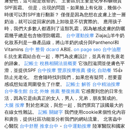
膚變色，這可能是致命的。 主要區別主要是化學和礦物質
SPF面霜。 但是，出現的問題 - 如果臉上有化妝，幾個小
時後可以對SPF進行翻新？ 僅僅是因為您想在皮膚上塗一層
奶油，就可以從回家的路上卸妝是不切實際的。 應用孩子
時，我們大多數人都遇到了這類乳霜，因為敏感皮膚的防曬
霜幾乎總是包含物理防曬霜。
台中運動按摩
Ziaja山羊牛奶
化妝系列是一條產品線，將山羊奶的成分與Panthenol和
Vitamins
台中 整骨 dcard
A和E.
on page seo
台中油壓
E.抗生素霜結合在一起，專門為皮膚設計，並具有首先衰老
的跡象。
記帳士 稅務相關法規概要
它強烈滋潤並使膚色平
滑，並提供SPF
台中按摩
豐原按摩推薦
優化
自助餐
15👍
防止光老化。 您會隨時找到我們，如果您有疑問，想要靈
感或想知道周圍發生了什麼。
記帳士 解答
台中精油按摩
台中養生館
台北 外燴 推薦
整復推薦
它感覺到您的日常生
活，因為它是由真正的女人，男人，兄弟，朋友製成的。
大腿 按摩
對於您來說，與您一起，我們撰寫了該國最大的
在線女性雜誌。
記帳
關鍵字
我們使用cookie來個性化內容
和廣告，提供社區功能並分析我們的網站流量。 北害蟲中
心醫院
台中舒壓
推拿台中
-
台中運動按摩
陸軍醫院和國家