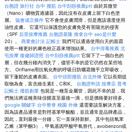
台胞證 旅行社
台中 撥筋
台中刮痧推薦ptt
由於其微管
（Nano）礦物質過濾器，因此沒有在皮膚上留下白色塗
層。
協會成立條件
它不會使皮膚潤滑，但是應該適度使用
油性皮膚。 它還可以保護您的皮膚免受有害陽光的侵害
（SPF
后里按摩推薦
台胞證基隆
推拿台中
seo是什麼
20）。
商業會計法 記帳士
我們可以通過使用白天的面霜
使用一種更好的膚色校正器來增強結果。
台中排毒推薦
北
屯按摩
復健師證照
台中刮痧推薦ptt
它留下了一個白色的
層，但在幾分鐘內消失了，儘管不幸的是它仍然在某些地
方。 Oriflame用抗氧化劑的呼吸日防曬霜幾乎立即吸收，
留下蓬鬆的皮膚表面。
台中頭部撥筋
台北外燴
它以長期提
取物為食，富含維生素E，C和K。
台胞證申請
按摩店
普考
記帳士
撥筋創業
包裝是一種泵金屬管，因此不幸的是，我
們無法將這種美味佳餚直至最後一滴，但是價格要好得多。
google 關鍵字
台中整脊
桃園 外燴
還需要該泵解決方案，
因為該產品通常是對羥基苯甲酸酯，並且通常是品牌產品，
因此，直到最後一分鐘，它一直保持新鮮。 其中包括氧苯
乙烯（苯甲酮3），甲氧基因甲酸甲氧替代，avobenzon或