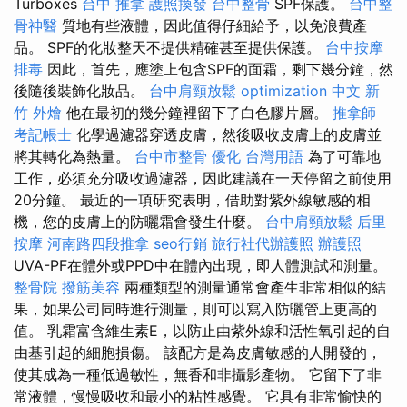
Turboxes
台中 推拿
護照換發
台中整骨
SPF保護。
台中整
骨神醫
質地有些液體，因此值得仔細給予，以免浪費產
品。 SPF的化妝整天不提供精確甚至提供保護。
台中按摩
排毒
因此，首先，應塗上包含SPF的面霜，剩下幾分鐘，然
後隨後裝飾化妝品。
台中肩頸放鬆
optimization 中文
新
竹 外燴
他在最初的幾分鐘裡留下了白色膠片層。
推拿師
考記帳士
化學過濾器穿透皮膚，然後吸收皮膚上的皮膚並
將其轉化為熱量。
台中市整骨
優化 台灣用語
為了可靠地
工作，必須充分吸收過濾器，因此建議在一天停留之前使用
20分鐘。 最近的一項研究表明，借助對紫外線敏感的相
機，您的皮膚上的防曬霜會發生什麼。
台中肩頸放鬆
后里
按摩
河南路四段推拿
seo行銷
旅行社代辦護照
辦護照
UVA-PF在體外或PPD中在體內出現，即​​人體測試和測量。
整骨院
撥筋美容
兩種類型的測量通常會產生非常相似的結
果，如果公司同時進行測量，則可以寫入防曬管上更高的
值。 乳霜富含維生素E，以防止由紫外線和活性氧引起的自
由基引起的細胞損傷。 該配方是為皮膚敏感的人開發的，
使其成為一種低過敏性，無香和非攝影產物。 它留下了非
常液體，慢慢吸收和最小的粘性感覺。 它具有非常愉快的