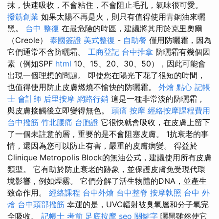
抹，快速吸收，不會粘住，不會阻止毛孔，氣味很可愛。
撥筋創業
如果太陽不再是火，則只有值得使用青銅油來曬
黑。
台中 整復
在最危險的時區，建議將其用於克里奧爾
（Creole）
泰國簽證
美式整復
-
自助餐
僅用防曬霜，因為
它們通常不含防曬霜。
工商登記
台中推拿
防曬霜有幾個因
素（例如SPF
html
10、15、20、30、50），因此可能會
出現一個理想的問題。 即使您在陽光下花了很短的時間，
也值得使用防止皮膚燃燒不愉快的防曬霜。
外燴 點心
記帳
士 會計師
后里按摩
網路行銷
這是一種非常淡的防曬霜，
與皮膚接觸後立即變得無色。
頭痛 按摩
經絡按摩課程費用
台中撥筋
竹北腰痛
台胞證
它很快就會吸收，在皮膚上留下
了一個未註意的層，重要的是不會阻塞皮膚。 1抗衰老的事
情，還因為您可以防止有害，嚴重的皮膚病變。 得益於
Clinique Metropolis Block的無油公式，建議使用所有皮膚
類型。 它有助於防止衰老的跡象，並保護皮膚免受現代環
境影響，例如煙霧。 它們分解了活生物體的DNA，並產生
致命作用。
經絡課程
台中外燴
台中整脊
按摩執照
台中 外
燴
台中頭部撥筋
幸運的是，UVC輻射被臭氧層和分子氧完
全吸收。
記帳士 考前
足底按摩
seo 關鍵字
曬黑雖然使它