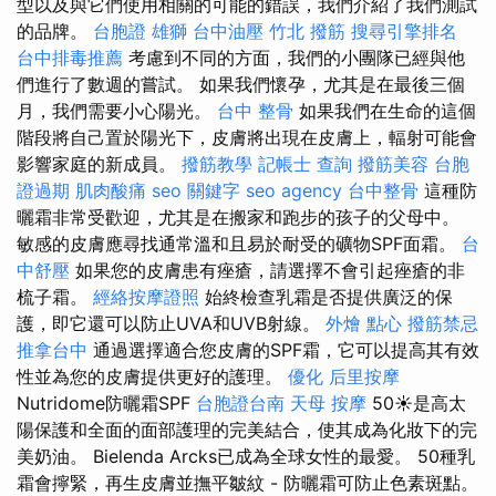
型以及與它們使用相關的可能的錯誤，我們介紹了我們測試
的品牌。
台胞證 雄獅
台中油壓
竹北 撥筋
搜尋引擎排名
台中排毒推薦
考慮到不同的方面，我們的小團隊已經與他
們進行了數週的嘗試。 如果我們懷孕，尤其是在最後三個
月，我們需要小心陽光。
台中 整骨
如果我們在生命的這個
階段將自己置於陽光下，皮膚將出現在皮膚上，輻射可能會
影響家庭的新成員。
撥筋教學
記帳士 查詢
撥筋美容
台胞
證過期
肌肉酸痛
seo 關鍵字
seo agency
台中整骨
這種防
曬霜非常受歡迎，尤其是在搬家和跑步的孩子的父母中。
敏感的皮膚應尋找通常溫和且易於耐受的礦物SPF面霜。
台
中舒壓
如果您的皮膚患有痤瘡，請選擇不會引起痤瘡的非
梳子霜。
經絡按摩證照
始終檢查乳霜是否提供廣泛的保
護，即它還可以防止UVA和UVB射線。
外燴 點心
撥筋禁忌
推拿台中
通過選擇適合您皮膚的SPF霜，它可以提高其有效
性並為您的皮膚提供更好的護理。
優化
后里按摩
Nutridome防曬霜SPF
台胞證台南
天母 按摩
50☀️是高太
陽保護和全面的面部護理的完美結合，使其成為化妝下的完
美奶油。 Bielenda Arcks已成為全球女性的最愛。 50種乳
霜會擰緊，再生皮膚並撫平皺紋 - 防曬霜可防止色素斑點。