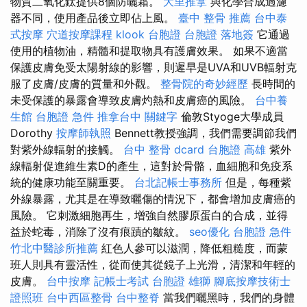
物質二氧化鈦提供8個防曬霜。
大里推拿
與化學合成過濾
器不同，使用產品後立即佔上風。
臺中 整骨 推薦
台中泰
式按摩
穴道按摩課程
klook 台胞證
台胞證 落地簽
它通過
使用的植物油，精髓和提取物具有護膚效果。 如果不適當
保護皮膚免受太陽射線的影響，則遲早是UVA和UVB輻射克
服了皮膚/皮膚的質量和外觀。
整骨院的奇妙經歷
長時間的
未受保護的暴露會導致皮膚灼熱和皮膚癌的風險。
台中養
生館
台胞證 急件
推拿台中
關鍵字
倫敦Styoge大學成員
Dorothy
按摩師執照
Bennett教授強調，我們需要調節我們
對紫外線輻射的接觸。
台中 整骨 dcard
台胞證 高雄
紫外
線輻射促進維生素D的產生，這對於骨骼，血細胞和免疫系
統的健康功能至關重要。
台北記帳士事務所
但是，每種紫
外線暴露，尤其是在導致曬傷的情況下，都會增加皮膚癌的
風險。 它刺激細胞再生，增強自然膠原蛋白的合成，並得
益於蛇毒，消除了沒有痕蹟的皺紋。
seo優化
台胞證 急件
竹北中醫診所推薦
紅色人參可以滋潤，降低粗糙度，而蒙
班人則具有靈活性，從而使其從鏡子上光滑，清潔和年輕的
皮膚。
台中按摩
記帳士考試
台胞證 雄獅
腳底按摩技術士
證照班
台中西區整骨
台中整脊
當我們曬黑時，我們的身體