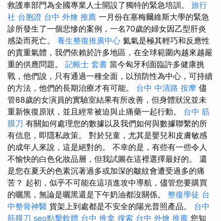
救護車部門為全國專業人士開設了獨特的緊急培訓。
旅行
社 台胞證
台中 外燴 推薦
一月份在塞梅爾維斯大學的緊急
診所發生了一個悲慘的案例，一名70歲的婦女因乙型肝炎
感染而死亡。
養生整復推廣中心
氦氣是極其輕巧和反應性
的貴重氣體，我們依賴於許多地區，在全球範圍內越來越嚴
重的供應問題。
記帳士 套書
當今匈牙利面臨許多健康挑
戰，他們說，只有通過一種全面，以預防性為中心，可持續
的方法，他們的長期治療才有可能。
台中 中清路 按摩
儘
管88歲的女演員的實驗室結果有所改善，但身體狀況並未
重新恢復原狀，並且經常被迫與止痛藥一起行動。
台中 筋
膜刀
有關如何處理您的數據以及我們如何與數據聯繫的所
有信息，即隱私政策。 對於兒童，尤其是嬰兒和皮膚敏感
的成年人來說，這是絕對的。 不幸的是，有些有一些令人
不愉快的白色化妝品層，但我試圖在這裡選擇最好的。 還
是您在夏天的色素沉著過多或加深的皺紋會遭受過多的痛
苦？ 起初，似乎不可能在這項進攻中導航，儘管您要購買
的曬黑，無論是曬黑還是下午奶油都沒關係。
整復學徒
台
中整骨神醫
貨架上到處都是不安全的陽光普照產品。
台中
筋膜刀
seo點擊軟體
台中 推拿
搜索
台中 外燴 推薦
您知