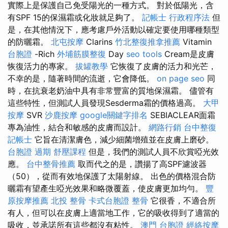
實際上是保護自己免受陽光的一種方式。 對於低陽光，含
有SPF 15的保濕霜或化妝就足夠了。
記帳士 行政程序法
但
是，在其他情況下，應考慮戶外活動以確定要使用哪種類型
的防曬霜。
北屯按摩
Clarins
竹北整復推拿推薦
Vitamin
台胞證
-Rich
外埔筋膜整復
Day
seo tools
Cream是皮膚
恢復活力的專家。
拔罐教學
它恢復了皮膚的活力和光芒，
不幸的是，隨著時間的流逝，它會降低。
on page seo
同
時，在抗衰老奶油中具有非常豐富的質地保濕霜。 儘管有
這些特性，但測試人員發現Sesderma霜的價格過高。
大甲
按摩
SVR
沙鹿按摩
google關鍵字排名
SEBIACLEAR面霜
專為油性，結合和敏感的皮膚而設計。
網路行銷
台中整復
記帳士
它旨在清潔膚色，減少細菌增殖並在皮膚上磨砂。
台胞證 過期
舒壓課程
但是，我們的測試人員不欣賞啞光效
應。
台中整骨推薦
取而代之的是，讚揚了高SPF濾波器
（50），從而有效地保護了太陽射線。 出色的價格混合防
曬霜有望產生啞光效果和略微覆蓋，使皮膚更加均勻。
豐
原按摩推薦
北投 整骨
卡式台胞證
整骨
它很香，不適合所
有人，但可以在皮膚上適當地工作，它的吸收得到了適當的
吸收，並承諾所有這些都沒有粘性。
澳門 台胞證
經絡按摩