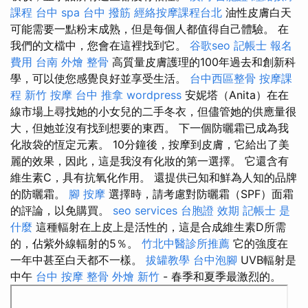
課程
台中 spa
台中 撥筋
經絡按摩課程台北
油性皮膚白天
可能需要一點粉末成熟，但是每個人都值得自己體驗。 在
我們的文檔中，您會在這裡找到它。
谷歌seo
記帳士 報名
費用
台南 外燴
整骨
高質量皮膚護理的100年過去和創新科
學，可以使您感覺良好並享受生活。
台中西區整骨
按摩課
程
新竹 按摩
台中 推拿
wordpress
安妮塔（Anita）在在
線市場上尋找她的小女兒的二手冬衣，但儘管她的供應量很
大，但她並沒有找到想要的東西。 下一個防曬霜已成為我
化妝袋的恆定元素。 10分鐘後，按摩到皮膚，它給出了美
麗的效果，因此，這是我沒有化妝的第一選擇。 它還含有
維生素C，具有抗氧化作用。 還提供已知和鮮為人知的品牌
的防曬霜。
腳 按摩
選擇時，請考慮對防曬霜（SPF）面霜
的評論，以免購買。
seo services
台胞證 效期
記帳士 是
什麼
這種輻射在上皮上是活性的，這是合成維生素D所需
的，佔紫外線輻射的5％。
竹北中醫診所推薦
它的強度在
一年中甚至白天都不一樣。
拔罐教學
台中泡腳
UVB輻射是
中午
台中 按摩 整骨
外燴 新竹
- 春季和夏季最激烈的。