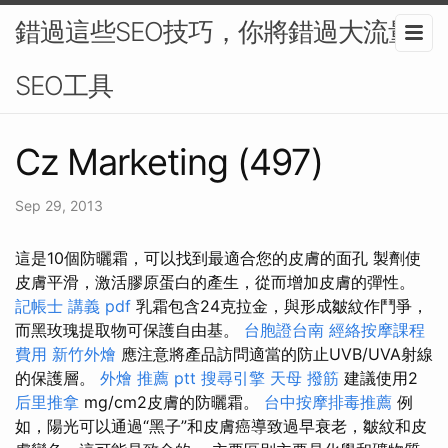
錯過這些SEO技巧，你將錯過大流量-
SEO工具
Cz Marketing (497)
Sep 29, 2013
這是10個防曬霜，可以找到最適合您的皮膚的面孔 製劑使
皮膚平滑，激活膠原蛋白的產生，從而增加皮膚的彈性。
記帳士 講義 pdf
乳霜包含24克拉金，與形成皺紋作鬥爭，
而黑玫瑰提取物可保護自由基。
台胞證台南
經絡按摩課程
費用
新竹外燴
應注意將產品訪問適當的防止UVB/UVA射線
的保護層。
外燴 推薦 ptt
搜尋引擎
天母 撥筋
建議使用2
后里推拿
mg/cm2皮膚的防曬霜。
台中按摩排毒推薦
例
如，陽光可以通過“黑子”和皮膚癌導致過早衰老，皺紋和皮