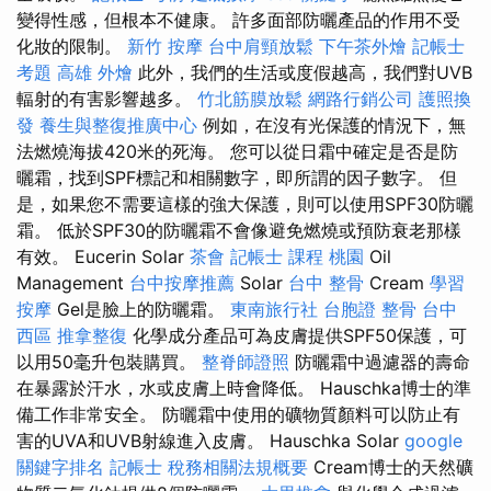
變得性感，但根本不健康。 許多面部防曬產品的作用不受
化妝的限制。
新竹 按摩
台中肩頸放鬆
下午茶外燴
記帳士
考題
高雄 外燴
此外，我們的生活或度假越高，我們對UVB
輻射的有害影響越多。
竹北筋膜放鬆
網路行銷公司
護照換
發
養生與整復推廣中心
例如，在沒有光保護的情況下，無
法燃燒海拔420米的死海。 您可以從日霜中確定是否是防
曬霜，找到SPF標記和相關數字，即所謂的因子數字。 但
是，如果您不需要這樣的強大保護，則可以使用SPF30防曬
霜。 低於SPF30的防曬霜不會像避免燃燒或預防衰老那樣
有效。 Eucerin Solar
茶會
記帳士 課程 桃園
Oil
Management
台中按摩推薦
Solar
台中 整骨
Cream
學習
按摩
Gel是臉上的防曬霜。
東南旅行社 台胞證
整骨
台中
西區 推拿整復
化學成分產品可為皮膚提供SPF50保護，可
以用50毫升包裝購買。
整脊師證照
防曬霜中過濾器的壽命
在暴露於汗水，水或皮膚上時會降低。 Hauschka博士的準
備工作非常安全。 防曬霜中使用的礦物質顏料可以防止有
害的UVA和UVB射線進入皮膚。 Hauschka Solar
google
關鍵字排名
記帳士 稅務相關法規概要
Cream博士的天然礦