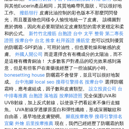
與其他Eucerin產品相同，其質地略帶乳脂狀，可以很好地
工作。
撥筋領行
皮膚比油控制的彩色版本不那麼閃閃發
光，而且覆蓋物也同樣令人愉悅地統一了皮膚。 該構圖對
應於價格，因此有必要期望給定皮膚類型的需求更穩定和柔
和的公式。
新竹竹北撥筋
台胞證 台中
太平 整骨
第二專長
證照
按摩台中
台北 推拿
杜拜簽證
播筋堂
您可以找到優質
的防曬霜-SPF奶油，可用於油性，但也要乾燥和敏感的皮
膚。
外國人開公司
而是選擇含有有機成分的太陽油，而不
是這種有機青銅油！ 大多數客戶對產品的啞光效果感到滿
意，但是有些客戶在膏藥後經歷了一些油膩的小時。
bonesetting house
防曬霜不會發芽，並且可以很好地製
成。
台中泡腳
local seo
搜尋引擎排名
按摩台中
選擇防曬
霜時，應考慮組成，因子數和皮膚類型。
設立投資公司
台
中排毒推薦
台胞證 落地簽
按摩師證照
完全保護UVA和
UVB射線，加上反式射線，以使孩子們看起來不像行走鱷
魚。 UVA射線穿透膠原蛋白和彈性纖維，形成深層皺紋和
自由基，過早地使皮膚變稠。
腳底按摩教學
搜尋引擎排名
宜蘭 外燴
后里按摩推薦
現在，我們已經經歷了防曬霜的類