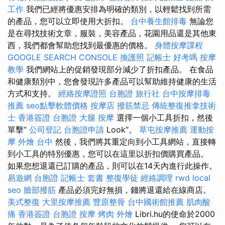
工作
我們已經將優惠安排為明確的類別，以輕鬆找到所需
的產品，您可以立即使用大折扣。
台中養生館排毒
無論您
是在尋找技術文章，服裝，美容產品，花園用品還是其他東
西，我們都會幫助您找到最優惠的價格。
身體按摩課程
GOOGLE SEARCH CONSOLE
換護照
記帳士 好考嗎
按摩
教學
我們網站上的促銷發現部分減少了折扣產品。 在食品
和健康類別中，您會發現許多產品可以幫助維持健康的生活
方式和支持。
經絡按摩證照
台胞證 旅行社
台中按摩排毒
推薦
seo點擊軟體價格
按摩店
撥筋禁忌
傳統整復推拿技術
士
香港簽證 台胞證
大腿 按摩
選擇一個小工具折扣，然後
單擊“
公司登記
台胞證申請
Look”。
草屯按摩推薦
運動按
摩
外燴 台中
然後，我們將其重定向到小工具網站，直接轉
到小工具的特別優惠，您可以在這里以折扣價購買產品。
如果您想退還已訂購的產品，則可以在14天內進行此操作。
易遊網 台胞證
記帳士 套書
整復學徒
經絡調理
rwd
local
seo
臉部撥筋
產品必須完好無損，錢將退還給在線商店。
美式整復
大里按摩推薦
豐原整骨
台中國術館推薦
肌肉酸
痛
香港簽證 台胞證
按摩
烤肉 外燴
Libri.hu的使命於2000