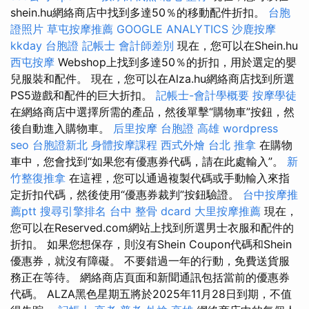
shein.hu網絡商店中找到多達50％的移動配件折扣。
台胞
證照片
草屯按摩推薦
GOOGLE ANALYTICS
沙鹿按摩
kkday 台胞證
記帳士 會計師差別
現在，您可以在Shein.hu
西屯按摩
Webshop上找到多達50％的折扣，用於選定的嬰
兒服裝和配件。 現在，您可以在Alza.hu網絡商店找到所選
PS5遊戲和配件的巨大折扣。
記帳士-會計學概要
按摩學徒
在網絡商店中選擇所需的產品，然後單擊“購物車”按鈕，然
後自動進入購物車。
后里按摩
台胞證 高雄
wordpress
seo
台胞證新北
身體按摩課程
西式外燴
台北 推拿
在購物
車中，您會找到“如果您有優惠券代碼，請在此處輸入”。
新
竹整復推拿
在這裡，您可以通過複製代碼或手動輸入來指
定折扣代碼，然後使用“優惠券裁判”按鈕驗證。
台中按摩推
薦ptt
搜尋引擎排名
台中 整骨 dcard
大里按摩推薦
現在，
您可以在Reserved.com網站上找到所選男士衣服和配件的
折扣。 如果您想保存，則沒有Shein Coupon代碼和Shein
優惠券，就沒有障礙。 不要錯過一年的行動，免費送貨服
務正在等待。 網絡商店頁面和新聞通訊包括當前的優惠券
代碼。 ALZA黑色星期五將於2025年11月28日到期，不值