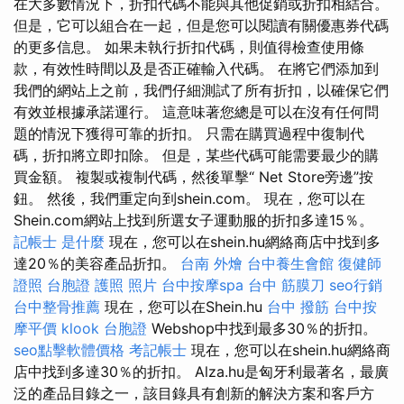
在大多數情況下，折扣代碼不能與其他促銷或折扣相結合。
但是，它可以組合在一起，但是您可以閱讀有關優惠券代碼
的更多信息。 如果未執行折扣代碼，則值得檢查使用條
款，有效性時間以及是否正確輸入代碼。 在將它們添加到
我們的網站上之前，我們仔細測試了所有折扣，以確保它們
有效並根據承諾運行。 這意味著您總是可以在沒有任何問
題的情況下獲得可靠的折扣。 只需在購買過程中復制代
碼，折扣將立即扣除。 但是，某些代碼可能需要最少的購
買金額。 複製或複制代碼，然後單擊“ Net Store旁邊”按
鈕。 然後，我們重定向到shein.com。 現在，您可以在
Shein.com網站上找到所選女子運動服的折扣多達15％。
記帳士 是什麼
現在，您可以在shein.hu網絡商店中找到多
達20％的美容產品折扣。
台南 外燴
台中養生會館
復健師
證照
台胞證 護照 照片
台中按摩spa
台中 筋膜刀
seo行銷
台中整骨推薦
現在，您可以在Shein.hu
台中 撥筋
台中按
摩平價
klook 台胞證
Webshop中找到最多30％的折扣。
seo點擊軟體價格
考記帳士
現在，您可以在shein.hu網絡商
店中找到多達30％的折扣。 Alza.hu是匈牙利最著名，最廣
泛的產品目錄之一，該目錄具有創新的解決方案和客戶方