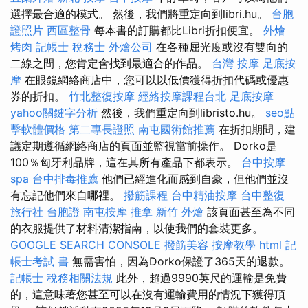
選擇最合適的模式。 然後，我們將重定向到libri.hu。
台胞
證照片
西區整骨
每本書的訂購都比Libri折扣便宜。
外燴
烤肉
記帳士 稅務士
外燴公司
在各種屈光度或沒有雙向的
二線之間，您肯定會找到最適合的作品。
台灣 按摩
足底按
摩
在眼鏡網絡商店中，您可以以低價獲得折扣代碼或優惠
券的折扣。
竹北整復按摩
經絡按摩課程台北
足底按摩
yahoo關鍵字分析
然後，我們重定向到libristo.hu。
seo點
擊軟體價格
第二專長證照
南屯國術館推薦
在折扣期間，建
議定期遵循網絡商店的頁面並監視當前操作。 Dorko是
100％匈牙利品牌，這在其所有產品下都表示。
台中按摩
spa
台中排毒推薦
他們已經進化而感到自豪，但他們並沒
有忘記他們來自哪裡。
撥筋課程
台中精油按摩
台中整復
旅行社 台胞證
南屯按摩
推拿
新竹 外燴
該頁面甚至為不同
的衣服提供了材料清潔指南，以使我們的套裝更多。
GOOGLE SEARCH CONSOLE
撥筋美容
按摩教學
html
記
帳士考試 書
無需害怕，因為Dorko保證了365天的退款。
記帳士 稅務相關法規
此外，超過9990英尺的運輸是免費
的，這意味著您甚至可以在沒有運輸費用的情況下獲得頂