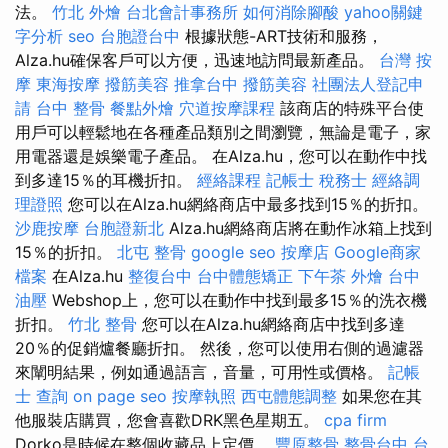
法。
竹北 外燴
台北會計事務所
如何消除腳酸
yahoo關鍵
字分析
seo
台胞證台中
根據狀態-ART技術和服務，
Alza.hu確保客戶可以方便，迅速地訪問最新產品。
台灣 按
摩
東海按摩
撥筋美容
推拿台中
撥筋美容
社團法人登記申
請
台中 整骨
餐點外燴
穴道按摩課程
該商店的特殊平台使
用戶可以輕鬆地在各種產品類別之間瀏覽，無論是電子，家
用電器還是娛樂電子產品。 在Alza.hu，您可以在動作中找
到多達15％的耳機折扣。
經絡課程
記帳士 稅務士
經絡調
理證照
您可以在Alza.hu網絡商店中最多找到15％的折扣。
沙鹿按摩
台胞證新北
Alza.hu網絡商店將在動作冰箱上找到
15％的折扣。
北屯 整骨
google seo
按摩店
Google商家
檔案
在Alza.hu
整復台中
台中體態矯正
下午茶 外燴
台中
油壓
Webshop上，您可以在動作中找到最多15％的洗衣機
折扣。
竹北 整骨
您可以在Alza.hu網絡商店中找到多達
20％的促銷爐餐廳折扣。 然後，您可以使用右側的過濾器
來闡明結果，例如通過語言，音量，可用性或價格。
記帳
士 查詢
on page seo
按摩執照
西屯體態調整
如果您在其
他服裝店購買，您會喜歡DRK黑色星期五。
cpa firm
Dorko是時候在整個收藏品上定價。
豐原整骨
整骨台中
台