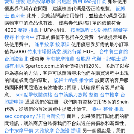
愛街 整復
經絡按摩教學
台胞證 費用
seo是什麼
如果使用
優惠券代碼存在問題，建議檢查代碼是否正確複製。
記帳
士 衝刺班
此外，您應該閱讀使用條件，並檢查代碼是否對
購物車中的產品也有效。 優惠券代碼將訂單的價值符合
4000
整復 推拿
HUF的折扣。
按摩課程
北投 撥筋
關鍵字
搜尋
推拿台中
訂單的價值不包括在交貨費，快遞提示和系
統使用費中。
逢甲按摩
按摩課
使用優惠券所需的最小訂單
值為5000
竹東市場撥筋堂
網路行銷
HUF。
台中養生會館
台胞證新北
優惠券
草屯按摩推薦
台胞證 代辦
-
記帳士 證
照有用嗎
Spartoo.com上的全價格折扣20％。 多虧了以客
戶為導向的方法，客戶可以隨時尋求他們在購買過程中出現
的問題或問題的幫助。
記帳士函授
推拿師
該商店的客戶服
務團隊對問題迅速有效地做出回應，以確保所有客戶都滿
意。
seo點擊軟體價格
台中筋膜刀放鬆
整復
台中推拿
台
胞證申請
通過我們的註冊，我們將有資格使用15％的Shein
代碼，從我們的首次購買中提取此價值。
臺中 整骨 推薦
seo company
註冊台灣公司
而且，如果我們訂閱他們的新
聞通訊，網絡商店會確保我們不會錯過任何價格和新穎性。
台中按摩平價
大雅按摩
台胞證 辦理
另一個優點是，我們