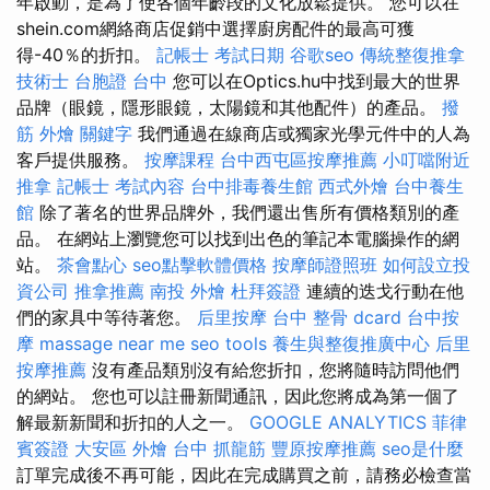
年啟動，是為了使各個年齡段的文化放鬆提供。 您可以在
shein.com網絡商店促銷中選擇廚房配件的最高可獲
得-40％的折扣。
記帳士 考試日期
谷歌seo
傳統整復推拿
技術士
台胞證 台中
您可以在Optics.hu中找到最大的世界
品牌（眼鏡，隱形眼鏡，太陽鏡和其他配件）的產品。
撥
筋
外燴
關鍵字
我們通過在線商店或獨家光學元件中的人為
客戶提供服務。
按摩課程
台中西屯區按摩推薦
小叮噹附近
推拿
記帳士 考試內容
台中排毒養生館
西式外燴
台中養生
館
除了著名的世界品牌外，我們還出售所有價格類別的產
品。 在網站上瀏覽您可以找到出色的筆記本電腦操作的網
站。
茶會點心
seo點擊軟體價格
按摩師證照班
如何設立投
資公司
推拿推薦
南投 外燴
杜拜簽證
連續的迭戈行動在他
們的家具中等待著您。
后里按摩
台中 整骨 dcard
台中按
摩
massage near me
seo tools
養生與整復推廣中心
后里
按摩推薦
沒有產品類別沒有給您折扣，您將隨時訪問他們
的網站。 您也可以註冊新聞通訊，因此您將成為第一個了
解最新新聞和折扣的人之一。
GOOGLE ANALYTICS
菲律
賓簽證
大安區 外燴
台中 抓龍筋
豐原按摩推薦
seo是什麼
訂單完成後不再可能，因此在完成購買之前，請務必檢查當