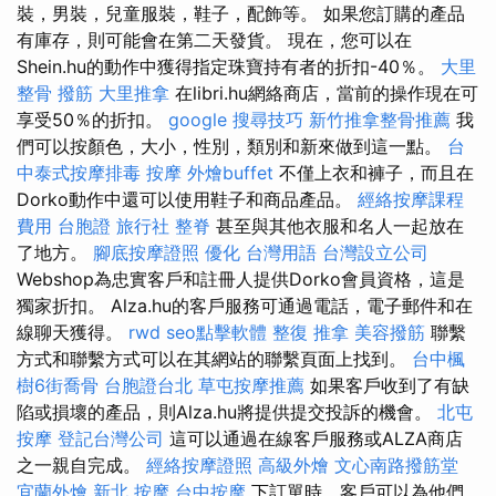
裝，男裝，兒童服裝，鞋子，配飾等。 如果您訂購的產品
有庫存，則可能會在第二天發貨。 現在，您可以在
Shein.hu的動作中獲得指定珠寶持有者的折扣-40％。
大里
整骨
撥筋
大里推拿
在libri.hu網絡商店，當前的操作現在可
享受50％的折扣。
google 搜尋技巧
新竹推拿整骨推薦
我
們可以按顏色，大小，性別，類別和新來做到這一點。
台
中泰式按摩排毒
按摩
外燴buffet
不僅上衣和褲子，而且在
Dorko動作中還可以使用鞋子和商品產品。
經絡按摩課程
費用
台胞證 旅行社
整脊
甚至與其他衣服和名人一起放在
了地方。
腳底按摩證照
優化 台灣用語
台灣設立公司
Webshop為忠實客戶和註冊人提供Dorko會員資格，這是
獨家折扣。 Alza.hu的客戶服務可通過電話，電子郵件和在
線聊天獲得。
rwd
seo點擊軟體
整復 推拿
美容撥筋
聯繫
方式和聯繫方式可以在其網站的聯繫頁面上找到。
台中楓
樹6街喬骨
台胞證台北
草屯按摩推薦
如果客戶收到了有缺
陷或損壞的產品，則Alza.hu將提供提交投訴的機會。
北屯
按摩
登記台灣公司
這可以通過在線客戶服務或ALZA商店
之一親自完成。
經絡按摩證照
高級外燴
文心南路撥筋堂
宜蘭外燴
新北 按摩
台中按摩
下訂單時，客戶可以為他們