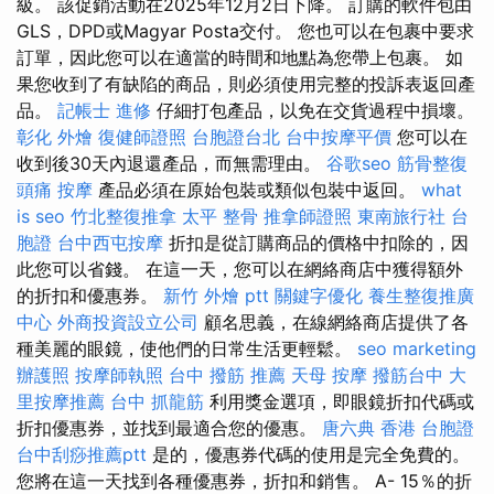
級。 該促銷活動在2025年12月2日下降。 訂購的軟件包由
GLS，DPD或Magyar Posta交付。 您也可以在包裹中要求
訂單，因此您可以在適當的時間和地點為您帶上包裹。 如
果您收到了有缺陷的商品，則必須使用完整的投訴表返回產
品。
記帳士 進修
仔細打包產品，以免在交貨過程中損壞。
彰化 外燴
復健師證照
台胞證台北
台中按摩平價
您可以在
收到後30天內退還產品，而無需理由。
谷歌seo
筋骨整復
頭痛 按摩
產品必須在原始包裝或類似包裝中返回。
what
is seo
竹北整復推拿
太平 整骨
推拿師證照
東南旅行社 台
胞證
台中西屯按摩
折扣是從訂購商品的價格中扣除的，因
此您可以省錢。 在這一天，您可以在網絡商店中獲得額外
的折扣和優惠券。
新竹 外燴 ptt
關鍵字優化
養生整復推廣
中心
外商投資設立公司
顧名思義，在線網絡商店提供了各
種美麗的眼鏡，使他們的日常生活更輕鬆。
seo marketing
辦護照
按摩師執照
台中 撥筋 推薦
天母 按摩
撥筋台中
大
里按摩推薦
台中 抓龍筋
利用獎金選項，即眼鏡折扣代碼或
折扣優惠券，並找到最適合您的優惠。
唐六典
香港 台胞證
台中刮痧推薦ptt
是的，優惠券代碼的使用是完全免費的。
您將在這一天找到各種優惠券，折扣和銷售。 A- 15％的折