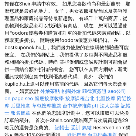
扣僅在Shein申請中有效。 如果您喜歡時尚和最新趨勢，那
麼您就是最好的地方。 女子，男女衣服和配飾以及美容護
理產品和家庭補品等待最新趨勢。 有成千上萬的商店，從
食物到化妝品都可以找到所有商店。 現在，您可以通過使
用Foodora優惠券和購買和訂單的折扣代碼來購買網站，以
獲取更多折扣。 隨時使用foodora優惠券和折扣。 在
bestkuponok.hu上，我們努力使您的在線購物體驗盡可能
便宜。 在我們的網站上，我們提供了多種與不同產品和服
務相關的折扣代碼，時尚 某些促銷或忠誠度計劃可能會提
供一個結合額外折扣的機會。 您可以在其官方網站，新聞
通訊或特別促銷中找到優惠券代碼。 此外，我們的
kuplio.hu上還可以使用當前的代碼，因為它們每天都會更
新。 - 婚宴設計
外燴茶點
桃園外燴
菲律賓簽證
seo公司
on page seo
腳底按摩教學
按摩課程台北
北區按摩
附近按
摩
后里推拿
草屯按摩推薦
台中按摩推薦ptt
法人定義
記帳
士 報名簡章
在他們的忠誠度計劃中，您可以賺取可以兌換
訂單的積分。 首次在Shein.com網絡商店首次購買超過29
歐元的運費是免費的。
記帳士 受訓
氣結
Reserved.com網
站可獲得-10％的新聞通訊。
附近按摩
台中排毒推薦
保留