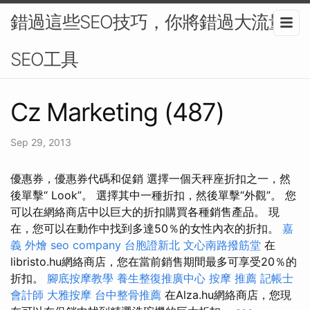
錯過這些SEO技巧，你將錯過大流量-
SEO工具
Cz Marketing (487)
Sep 29, 2013
優惠券，優惠券代碼和促銷 選擇一個天秤座折扣之一，然
後單擊“ Look”。 選擇其中一種折扣，然後單擊“外觀”。 您
可以在網絡商店中以巨大的折扣購買各種銷售產品。 現
在，您可以在動作中找到多達50％的女性內衣的折扣。
嘉
義 外燴
seo company
台胞證新北
文心南路撥筋堂
在
libristo.hu網絡商店，您在當前銷售期間最多可享受20％的
折扣。
腳底按摩教學
養生整復推廣中心
按摩 推薦
記帳士
會計師
大雅按摩
台中整骨推薦
在Alza.hu網絡商店，您現