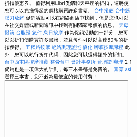
折扣優惠券。 值得利用Libri促銷和天秤座的折扣，這將使
您可以以負擔得起的價格購買許多書籍。
台中撥筋
台中筋
膜刀放鬆
促銷活動可以在網絡商店中找到，但是您也可以
在社交媒體或新聞通訊中找到有關獨家報價的信息。
天母
撥筋
台胞證 急件
烏日按摩
作為促銷活動的一部分，您可
以以折扣價購買許多書籍，並且每件可以以高達60％的折
扣獲得。
五權路按摩
經絡調理證照
優化
腳底按摩課程
此
外，您可以執行折扣代碼，因此您可以獲得額外的折扣。
台中西屯區按摩推薦
整骨台中
會計事務所
台胞證 辦理
2 1
促銷也是一項偉大的計劃，每三本書都是免費的。
膏肓
ssl
選擇三本書，您不必為最便宜的費用付費！