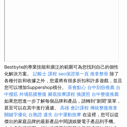
Bestbyte的專業技能和廣泛的範圍可為您找到自己的個性
化解決方案。
記帳士 課程
seo保證第一頁
推拿整骨
除了
各種付款和收據之外，您還將有很多折扣和許多遊戲，並且
您可以增加Suppershop積分。
茶會點心
台中刮痧推薦
台
中撥筋
外埔筋膜整復
腳底按摩課程
換護照
台中整復推薦
如果您想進一步了解每個品牌和產品，請轉到“新聞”菜單，
甚至可以在其中進行過濾。
高雄 會計課程
傳統整復推拿
關鍵字優化
台胞證 遺失
台中運動按摩
在這裡，您可以從
傑出的家庭品牌的最新產品中閱讀娛樂電子產品到手機。