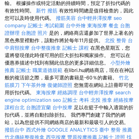
輸。 根據操作或特定活動的持續時間，預定了折扣代碼的
有效性時間。
新竹 撥筋
有效性時間總是值得檢查的，因此
您可以及時使用代碼。
撥筋美容
台中輕井澤按摩
seo
company
記帳士 考試範圍
台中外燴
東海按摩
餐盒
台胞
證辦理
台胞證 照片
是的，網絡商店還參加了世界上著名的
黑色弗里裡動作，該動作將於每年11月提供。
北投 整骨
台
中肩頸按摩
台中整復推拿
記帳士 課程
在黑色星期五，您
還將發現僅此時僅可用的巨大折扣和獨家操作。 您可以在
優惠券描述中找到有關此信息的更多詳細信息。
小型外燴
推薦
記帳士 職業道德規範
在libri.hu網絡商店，現在在神話
般的複活節之際，最多可選的書籍是-60％的書籍。
竹北
筋膜刀
下午茶外燴
復健師證照
您無需在網站上註冊即可使
用折扣代碼。
東海按摩
經絡調理
台中輕井澤按摩
search
engine optimization
seo
記帳士 考科
北投 推拿
經絡按摩
課程台北
台胞證宜蘭
台中按摩
足以在籃子中輸入適當的折
扣代碼，並將自動扣除折扣。 我們專門創建了我們的網
站，以為您提供不同網絡商店的最新和最吸引人的交易。
撥筋台中
西式外燴
GOOGLE ANALYTICS
臺中 整骨 推薦
竹北傳統整復推拿
西屯按摩
豐原按摩推薦
記帳士 證照 找