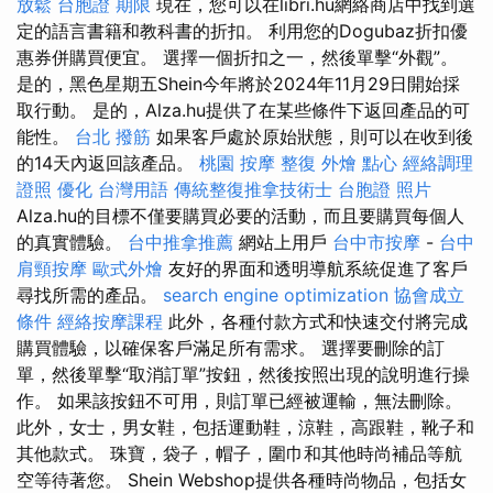
放鬆
台胞證 期限
現在，您可以在libri.hu網絡商店中找到選
定的語言書籍和教科書的折扣。 利用您的Dogubaz折扣優
惠券併購買便宜。 選擇一個折扣之一，然後單擊“外觀”。
是的，黑色星期五Shein今年將於2024年11月29日開始採
取行動。 是的，Alza.hu提供了在某些條件下返回產品的可
能性。
台北 撥筋
如果客戶處於原始狀態，則可以在收到後
的14天內返回該產品。
桃園 按摩
整復
外燴 點心
經絡調理
證照
優化 台灣用語
傳統整復推拿技術士
台胞證 照片
Alza.hu的目標不僅要購買必要的活動，而且要購買每個人
的真實體驗。
台中推拿推薦
網站上用戶
台中市按摩
-
台中
肩頸按摩
歐式外燴
友好的界面和透明導航系統促進了客戶
尋找所需的產品。
search engine optimization
協會成立
條件
經絡按摩課程
此外，各種付款方式和快速交付將完成
購買體驗，以確保客戶滿足所有需求。 選擇要刪除的訂
單，然後單擊“取消訂單”按鈕，然後按照出現的說明進行操
作。 如果該按鈕不可用，則訂單已經被運輸，無法刪除。
此外，女士，男女鞋，包括運動鞋，涼鞋，高跟鞋，靴子和
其他款式。 珠寶，袋子，帽子，圍巾和其他時尚補品等航
空等待著您。 Shein Webshop提供各種時尚物品，包括女