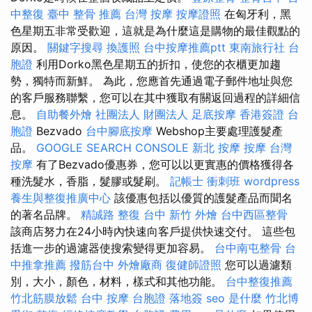
中整復
臺中 整骨 推薦
台灣 按摩
按摩證照
在匈牙利，黑
色星期五非常受歡迎，這就是為什麼這是購物的最佳觀點的
原因。
關鍵字搜尋
換護照
台中按摩推薦ptt
東南旅行社 台
胞證
利用Dorko黑色星期五的折扣，使您的衣櫃更加趨
勢，獨特而新鮮。 為此，您應首先通過電子郵件地址與您
的客戶服務聯繫，您可以在其中獲取有關返回過程的詳細信
息。
自助餐外燴
社團法人 財團法人
足底按摩
香港簽證 台
胞證
Bezvado
台中腳底按摩
Webshop主要處理護髮產
品。
GOOGLE SEARCH CONSOLE
新北 按摩
按摩
台灣
按摩
有了Bezvado優惠券，您可以以更實惠的價格獲得各
種洗髮水，香脂，髮膠或髮刷。
記帳士 衝刺班
wordpress
養生與整復推廣中心
該優惠包括以優質的護髮產品而聞名
的著名品牌。
精誠路 整復 台中
新竹 外燴
台中西區整骨
該商店努力在24小時內快速向客戶提供快速交付。 這些包
括進一步的過濾器使搜索變得更加容易。
台中南屯整骨
台
中推拿推薦
撥筋台中
外燴廠商
復健師證照
您可以過濾類
別，大小，顏色，材料，樣式和其他功能。
台中整復推薦
竹北筋膜放鬆
台中 按摩
台胞證 落地簽
seo 是什麼
竹北博