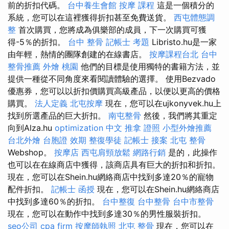
前的折扣代碼。
台中養生會館
按摩 課程
這是一個積分的
系統，您可以在這裡獲得折扣甚至免費送貨。
西屯體態調
整
首次購買，您將成為俱樂部的成員，下一次購買可獲
得-5％的折扣。
台中 整骨
記帳士 考題
Libristo.hu是一家
由年輕，熱情的團隊創建的在線書店。
按摩課程台北
台中
整骨推薦
外燴 桃園
他們的目標是使用獨特的書籍方法，並
提供一種從不同角度來看閱讀體驗的選擇。 使用Bezvado
優惠券，您可以以折扣價購買高級產品，以便以更高的價格
購買。
法人定義
北屯按摩
現在，您可以在ujkonyvek.hu上
找到所選產品的巨大折扣。
南屯整骨
然後，我們將其重定
向到Alza.hu
optimization 中文
推拿 證照
小型外燴推薦
台北外燴
台胞證 效期
整復學徒
記帳士 接案
北屯 整骨
Webshop。
按摩店
西屯肩頸放鬆
網路行銷
是的，此操作
也可以在在線商店中獲得，該商店具有巨大的折扣和折扣。
現在，您可以在Shein.hu網絡商店中找到多達20％的寵物
配件折扣。
記帳士 函授
現在，您可以在Shein.hu網絡商店
中找到多達60％的折扣。
台中整復
台中整骨
台中市整骨
現在，您可以在動作中找到多達30％的男性服裝折扣。
seo公司
cpa firm
按摩師執照
北屯 整骨
現在，您可以在