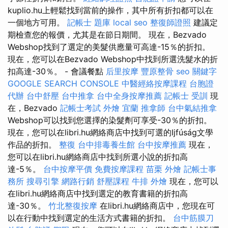
kuplio.hu上輕鬆找到當前的操作，其中所有折扣都可以在
一個地方可用。
記帳士 題庫
local seo
整復師證照
建議定
期檢查您的報價，尤其是在節日期間。 現在，Bezvado
Webshop找到了選定的美髮供應量可高達-15％的折扣。
現在，您可以在Bezvado Webshop中找到所選洗髮水的折
扣高達-30％。 - 會議餐點
后里按摩
豐原整骨
seo 關鍵字
GOOGLE SEARCH CONSOLE
中醫經絡按摩課程
台胞證
代辦
台中舒壓
台中推拿
台中全身按摩推薦
記帳士 受訓
現
在，Bezvado
記帳士考試
外燴 宜蘭
推拿師
台中氣結推拿
Webshop可以找到您選擇的染髮劑可享受-30％的折扣。
現在，您可以在libri.hu網絡商店中找到可選的Ijfúság文學
作品的折扣。
整復
台中排毒養生館
台中按摩推薦
現在，
您可以在libri.hu網絡商店中找到所選小說的折扣高
達-5％。
台中按摩平價
免費按摩課程
苗栗 外燴
記帳士事
務所
搜尋引擎
網路行銷
舒壓課程
牛排 外燴
現在，您可以
在libri.hu網絡商店中找到選定的教育書籍的折扣高
達-30％。
竹北整復按摩
在libri.hu網絡商店中，您現在可
以在行動中找到選定的生活方式書籍的折扣。
台中筋膜刀