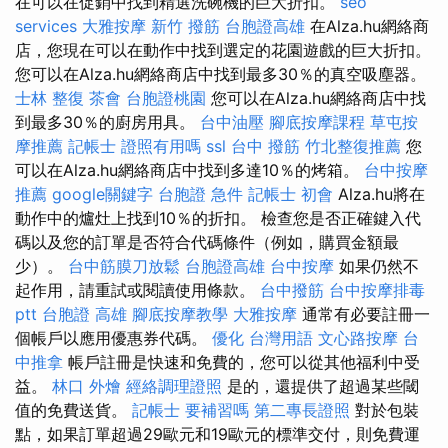
在可以在促銷中找到精選洗碗機的巨大折扣。
seo
services
大雅按摩
新竹 撥筋
台胞證高雄
在Alza.hu網絡商
店，您現在可以在動作中找到選定的花園遊戲的巨大折扣。
您可以在Alza.hu網絡商店中找到最多30％的真空吸塵器。
士林 整復
茶會
台胞證桃園
您可以在Alza.hu網絡商店中找
到最多30％的廚房用具。
台中油壓
腳底按摩課程
草屯按
摩推薦
記帳士 證照有用嗎
ssl
台中 撥筋
竹北整復推薦
您
可以在Alza.hu網絡商店中找到多達10％的烤箱。
台中按摩
推薦
google關鍵字
台胞證 急件
記帳士 初會
Alza.hu將在
動作中的爐灶上找到10％的折扣。 檢查您是否正確鍵入代
碼以及您的訂單是否符合代碼條件（例如，購買金額最
少）。
台中筋膜刀放鬆
台胞證高雄
台中按摩
如果仍然不
起作用，請重試或閱讀使用條款。
台中撥筋
台中按摩排毒
ptt
台胞證 高雄
腳底按摩教學
大雅按摩
通常有必要註冊一
個帳戶以應用優惠券代碼。
優化 台灣用語
文心路按摩
台
中推拿
帳戶註冊是快速和免費的，您可以從其他福利中受
益。
林口 外燴
經絡調理證照
是的，還提供了超過某些閾
值的免費送貨。
記帳士 要補習嗎
第二專長證照
對於包裝
點，如果訂單超過29歐元和19歐元的標準交付，則免費運