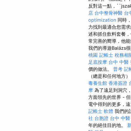
反對這一點，``jszaka
店
台中整骨神醫
台
optimization
同時，
力找到最適合您需求
述和抓住飲料套餐，
常完善的嚮導，他能
我們的導遊Balá
桃園
記帳士 稅務相
足底按摩
台中 中醫
價的做法。
普考 記
（總是和任何地方）
毒養生館
香港簽證 
摩
為了遠足到洞穴，
方面領先的世界 - 
電中得到的更多，遠
記帳士 軟體
我們的
社 台胞證
台中 中醫
年的絕佳目的地。