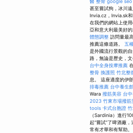
醫 整骨
google seo
甚至嘗試狗，冰川遠
Invia.cz，Invia.
在我們的網站上使用c
亞和意大利最美好的
體態調整
訪問量最高
推薦這條道路。
五
是外國流行景觀的
路，無論是歷史，
台中全身按摩推薦
在
整骨
換護照
竹北整
息。 這座適度的伊
排毒推薦
台中養生
Wara
撥筋美容
台中
2023
竹東市場撥筋
tools
卡式台胞證
竹
（Sardinia）
起“嘗試”了啤酒廠
常有才華和有幫助