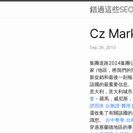
錯過這些SE
Cz Mark
Sep 29, 2013
集團道路2024集團
家 /地區，將我們
新促銷和最後一刻
該國的最重要信息
意大利，意大利城
拿
- 羅馬，威尼斯
證照班
台胞證 費用
還收集了有關該國的
識您。
台中整脊
台
穿過塞蘭德地區的事