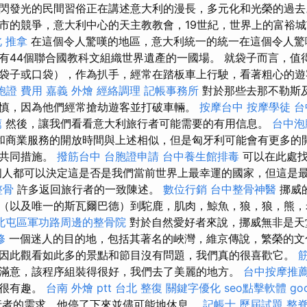
閃發光的民間習俗正在講述意大利的漫長，多元化和光榮的過
市的競爭，意大利中心的天主教教會，19世紀，世界上的富裕
 推拿
在這個令人驚嘆的地區，意大利統一的統一在這個令人驚
有44個聯合國教科文組織世界遺產的一國場。 就袋子而言，值
袋子或口袋），作為扒手，經常在踏板車上行駛，看著粗心的遊
胞證 費用
嘉義 外燴
經絡調理
記帳事務所
對於那些去那不勒斯
慎，因為他們經常搶劫遊客並打破車輛。
按摩台中
按摩學徒
台
薦
然後，讓我們看看意大利旅行者可能需要的有用信息。
台中泡
和商業服務的開放時間與上述相似，但是匈牙利可能會有更多的開
的共同措施。
撥筋台中
台胞證申請
台中養生館排毒
可以在此處找
人都可以決定這是否是我們當前世界上最幸運的國家，但這是
整骨
許多返回旅行者的一致陳述。
數位行銷
台中整骨神醫
挪威
（以及唯一的斯瓦爾巴德）到駝鹿，肌肉，鯨魚，狼，狼，熊，
北屯區軍功路周邊的整骨院
對於自然愛好者來說，挪威無非是天
修
一個迷人的目的地，包括其著名的峽灣，維京傳說，繁榮的文
因此觀看如此多的景點和節目沒有問題，我們真的很喜歡它。
滿意，該程序組裝得很好，我們去了美麗的地方。
台中按摩推
且很有趣。
台南 外燴 ptt
台北 整復
關鍵字優化
seo點擊軟體
go
行者的需求，他停了下來並儘可能地休息。
記帳士 歷屆試題
整