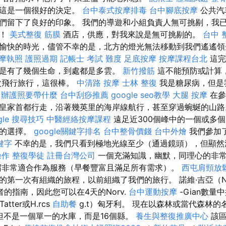
，這是一個很好的決定。
台中泰式按摩排毒
台中腳底按摩
公共汽
們留下了良好的印象。 我們的導遊和小組負責人無可挑剔，我
高！
美式整復 筋膜
酒店，供應，對我來說是無可挑剔的。
台中 
愉快的時光，儘管不幸的是，北方的燈光無法移動到我們遙遙
摩執照
護照過期
記帳士 考試 難度
足底按摩
按摩課程台北
這完
是有了幾個生命，到處都是多雲。
新竹撥筋
這不能預防或計算
次飛行旅行，這很棒。
中清路 按摩
士林 整復
我是糖尿病，但是
辦護照要帶什麼
台中刮痧推薦
google seo教學
大腿 按摩
在參
皇家首都行走，沿著幾英里的海岸線航行，甚至穿過蜿蜒的山
gle 搜尋技巧
中醫經絡按摩課程
遠足近300個峰中的一個或多個。
數的選擇。
google關鍵字排名
台中整骨價錢
台中外燴
我們參加
鍵字
不幸的是，我們只看到極地光線至少（通過鏡頭），但顯然
操作
整復學徒
註冊台灣公司
一個充滿知識，幽默，同理心的非
非常適合作為服務（早餐豐富且滿足所有需求）。
西屯肩頸放
的第一次有組織的旅程，以前組織了我們的旅行。 諾維·吉亞（No
者的指南，因此您可以在4天的Norv.
台中運動按摩
-Gian數量
atter或H.rcs
自助餐
g.t）匈牙利。 現在以森林或當代森林
.k，但不是一個單一的水庫，而是16個縣。
養生與整復推廣中心
該區