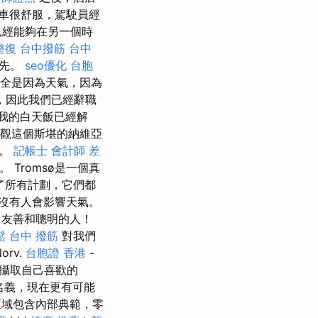
車很舒服，駕駛員經
已經能夠在另一個時
整復
台中撥筋
台中
領先。
seo優化
台胞
全是因為天氣，因為
，因此我們已經辭職
我的白天飯已經解
觀這個斯堪的納維亞
路。
記帳士 會計師 差
 Tromsø是一個真
了所有計劃，它們都
沒有人會影響天氣。
常友善和聰明的人！
鬆
台中 撥筋
對我們
rv.
台胞證 香港
-
中攝取自己喜歡的
的名義，現在更有可能
域包含內部典範，零