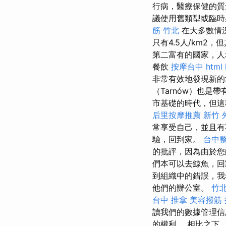
行病，醫療保健的質
議使用舊類型或臨
筋 竹北
在大多數情
只有4.5人/km2
第二富有的國家，人
餐飲
按摩台中
html
非常有效地發現新
（Tarnów）也是
市基礎的時代，但這
后里按摩推薦
新竹 
常享受自己，並且有
驗，回到家。
台中
的批評，因為由於您
們本可以去鯨魚，
到組織中的錯誤，我
他們的辦公室。
竹
台中 推拿
美容撥筋
讀我們的數據管理信
的權利。 相比之下，我們