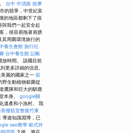
去。
台中 中清路 按摩
城市的競爭，中世紀富
嘆的地區都剩下了痕
得與我們一起安全起
客，很容易拖著肩膀
及其周圍環境旅行的
中養生會館
旅行社
腳
台中養生館
記帳
放時間。 該國目前
到更多詳細的信息。
最美麗的國家之一
筋
的野生動植物範圍從
老鷹隊和巨大的馴鹿
堂本身。
google關
化遺產和小漁村。 我
筋骨撥筋堂整復竹東
薦
導遊知識淵博，已
ogle seo教學
歐式外
脊師證照
之後，酒店