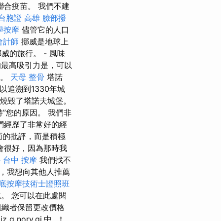
聯合疫苗。 我們不建
台胞證 高雄
臉部撥
學按摩
儘管它的人口
會計師
挪威是地球上
的旅行。 - 風味
最高吸引力是，可以
付。
天母 整骨
塔諾
以追溯到1330年城
並燒毀了塔諾夫城堡。
持”您的原因。 我們非
們經歷了非常好的經
面的批評，而是積極
會很好，因為那時我
件
台中 按摩
我們找不
，我想向其他人推薦
底按摩技術士證照班
。 您可以在此處閱
組織者保留更改價格
 norv.gi.中，t。