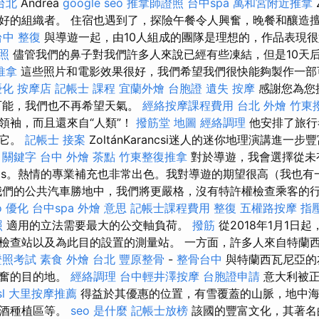
台北
Andrea
google seo
推拿師證照
台中spa
萬和宮附近推拿
好的組織者。 住宿也遇到了，探險午餐令人興奮，晚餐和釀造
台中 整復
與導遊一起，由10人組成的團隊是理想的，作品表現
照
儘管我們的鼻子對我們許多人來說已經有些凍結，但是10天
推拿
這些照片和電影效果很好，我們希望我們很快能夠製作一部可以
優化
按摩店
記帳士 課程
宜蘭外燴
台胞證 遺失
按摩
感謝您為您
可能，我們也不再希望天氣。
經絡按摩課程費用
台北 外燴
竹東
領袖，而且還來自“人類”！
撥筋堂 地圖
經絡調理
他安排了旅行
到它。
記帳士 接案
ZoltánKarancsi迷人的迷你地理演講進一
o 關鍵字
台中 外燴 茶點
竹東整復推拿
對於導遊，我會選擇從未
os。熱情的專業補充也非常出色。我對導遊的期望很高（我也有
我們的公共汽車勝地中，我們將更嚴格，沒有特許權檢查乘客的
o 優化
台中spa
外燴 意思
記帳士課程費用
整復
五權路按摩
指
照
適用的立法需要最大的公交軸負荷。
撥筋
從2018年1月1日
檢查站以及為此目的設置的測量站。 一方面，許多人來自特蘭
證照考試
素食 外燴 台北
豐原整骨
-
整骨台中
與特蘭西瓦尼亞的
振奮的目的地。
經絡調理
台中輕井澤按摩
台胞證申請
意大利被正
sl
大里按摩推薦
得益於其優惠的位置，有雪覆蓋的山脈，地中海
萄酒種植區等。
seo 是什麼
記帳士放榜
該國的豐富文化，其著名