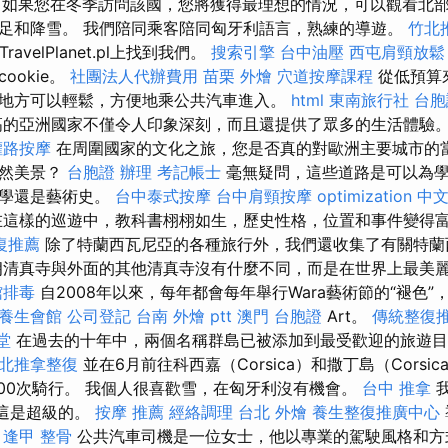
如果您在冬季訪問該國，您將獲得最理想的情況，可以觀看北
足和降雪。 我們陪同乘客陪同匈牙利語言，熟練的導遊。
竹北
sk和TravelPlanet.pl上找到我們。
搜索引擎
台中油壓
西屯肩頸放鬆
ookie。
社團法人代辦費用
苗栗 外燴
穴道按摩課程
從低預算
地方可以輕鬆，方便地乘公共汽車進入。
html
東南旅行社 台胞
的亞洲國家不僅令人印象深刻，而且還提供了眾多的生活體驗。
權路按摩
在周圍國家的文化之旅，您是否真的對歐洲主要城市的
自然美景？
台胞證 辦理
考記帳士
毫無疑問，這些道路是可以為
文學還是藝術史。
台中泰式按摩
台中肩頸按摩
optimization 中
這樣的巡遊中，教科書栩栩如生，歷史性格，位置和事件變得
復推薦
除了特蘭西瓦尼亞的各種旅行外，我們還收集了有關特蘭
朗清真寺與外面的其他清真寺沒有什麼不同，而是在世界上最美
館排毒
自2008年以來，每年都會每年舉行Wara藝術節的“褪色
養生會館
公司登記
台南 外燴 ptt
澳門 台胞證
Art。
傳統整復
堂
在過去的十年中，兩個名稱群島已被添加到最受歡迎的旅遊
北推拿整復
並在6月前往科西嘉（Corsica）和撒丁島（Corsi
進行1000次騎行。 我個人很喜歡雪，在匈牙利沒有機會。
台中 推拿
我
，這是超級的。
按摩 推薦
經絡調理
台北 外燴
養生整復推廣中心
。
逢甲 整骨
公共汽車司機是一位女士，他以專業的駕駛風格和方