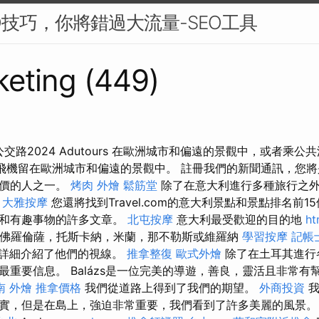
O技巧，你將錯過大流量-SEO工具
eting (449)
公交路2024 Adutours 在歐洲城市和偏遠的景觀中，或者乘
的飛機留在歐洲城市和偏遠的景觀中。 註冊我們的新聞通訊，您
報價的人之一。
烤肉 外燴
鬆筋堂
除了在意大利進行多種旅行之
。
大雅按摩
您還將找到Travel.com的意大利景點和景點排名前
市和有趣事物的許多文章。
北屯按摩
意大利最受歡迎的目的地
ht
，佛羅倫薩，托斯卡納，米蘭，那不勒斯或維羅納
學習按摩
記帳
詳細介紹了他們的視線。
推拿整復
歐式外燴
除了在土耳其進行
最重要信息。 Balázs是一位完美的導遊，善良，靈活且非常有
南 外燴
推拿價格
我們從道路上得到了我們的期望。
外商投資
我
實，但是在島上，強迫非常重要，我們看到了許多美麗的風景