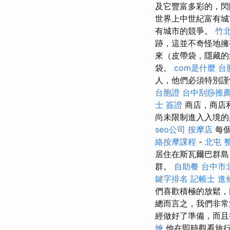
及它豐富多彩的，閃
世界上中世紀富有城
有城市的競爭。
竹北
跡，這並不奇怪地擁
來（皮帶袋，隱藏的
袋。
com是什麼
台
人，他們必須特別謹
台胞證
台中刮痧推
士 簽證
商店，商店
尚未限制進入入境
seo公司
按摩店
每個
絡按摩課程
-
北屯 
居住在斯瓦爾巴群島
群。
自助餐
台中市
鍵字排名
記帳士 進
們喜歡積極的放鬆，
總而言之，我們非常
經做好了準備，而
燴
他在即時觀看旅