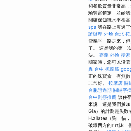
和餐飲質量非常高
驗豐富鎮定，並給我
間確保知識水平很
spa
我在路上度過了
證辦理
外燴 台北
按
雪幾乎一路走來，但
了。 這是我的第一
決。
嘉義 外燴
搜索
國家時，您可以沿著
異
台中 抓龍筋
goo
正的珠寶盒，有無
非常好。
按摩店
關
台胞證過期
關鍵字
台中刮痧推薦
該住宿
來說，這是我們參加
Gia）的計劃是失敗
H.zilates（狗，貓，T
破壞西方的r rtj