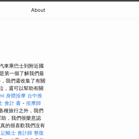
About
公共汽車乘巴士到附近國
將是第一個了解我們最
外，我們還收集了有關
15位，還可以幫助有關
ml
身體按摩
台中推
士 會計 書
-
按摩師
各種旅行之外，我們
幫助，我們很樂意認
真的很喜歡我們沒有
。
記帳士 會計師
整復