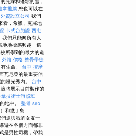
部的光線和蓬鬆的雪，
推拿推薦
您也可以在
外資設立公司
我們
來看，希臘，克羅地
證
卡式台胞證
西屯
 我們只能向所有人
當地地標感興趣，還
學校所學到的最大的道
文
外燴 價格
整骨學徒
富有生命。
台中 按摩
西瓦尼亞的最重要信
麗的燈光秀內。
台中
”，這將展示目前製作的
推拿技術士證照班
目的地中。
整骨
seo
ca）和撒丁島
們還與我的女友一
導遊在各個方面都非
式是男性司機，帶我