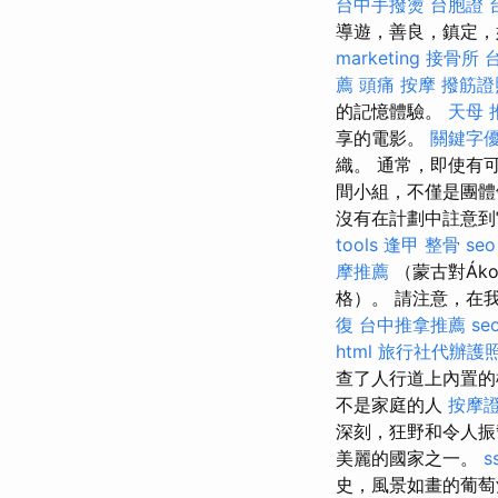
台中手撥燙
台胞證 
導遊，善良，鎮定，
marketing
接骨所
薦
頭痛 按摩
撥筋證
的記憶體驗。
天母 
享的電影。
關鍵字
織。 通常，即使有
間小組，不僅是團體
沒有在計劃中註意
tools
逢甲 整骨
se
摩推薦
（蒙古對Ák
格）。 請注意，在
復
台中推拿推薦
se
html
旅行社代辦護
查了人行道上內置的
不是家庭的人
按摩
深刻，狂野和令人
美麗的國家之一。
s
史，風景如畫的葡