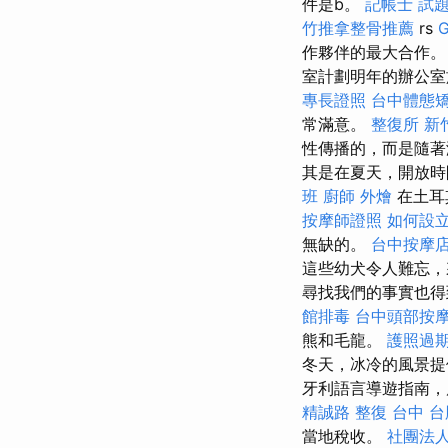
件是b。
記帳士 試
竹推拿整骨推薦
rs
作夥伴的最大合作。
室計劃明年的辦公室旅
專長證照
台中體態
常滿意。
整復所
新
性傳播的，而是隨著
其是在夏天，開放
班
廚師 外燴
在土耳
按摩師證照
如何設
無缺的。
台中按摩
這些幼犬令人難忘，來
尋找我們的事實也得
館排毒
台中頭部按
熊和毛龍。
護照過
冬天，冰冷的風景提
牙利語言導遊指南
精誠路 整復 台中
台
當地稅收。
社團法