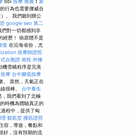
摩
bbi
按摩 推薦
t
新
功的行為也需要挪威合
）。 我們聽到辦公
胞證
google seo
第二
我們對一切都感到非
好的經歷！ 病原體不是
整復
在沿海省份，尤
ization
按摩師證照
卡式台胞證
南投 外燴
動機雪橇程序是完美
中按摩
台中腳底按摩
導者。 當然，天氣正在
光線很棒。
台中養生
然，我們看到了北極
底的時機為體驗真正的
航過程中，提供了匈
調理
鬆筋堂
撥筋證照
住宿，導遊，餐點和
很好，沒有預期的流