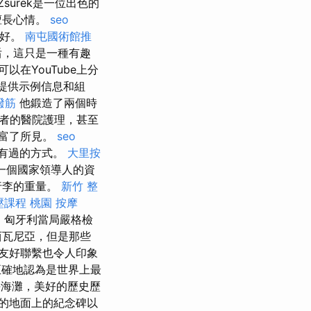
Zsurek是一位出色的
擅長心情。
seo
很好。
南屯國術館推
后，這只是一種有趣
在YouTube上分
提供示例信息和組
撥筋
他鍛造了兩個時
者的醫院護理，甚至
步豐富了所見。
seo
有過的方式。
大里按
一個國家領導人的資
行李的重量。
新竹 整
壓課程
桃園 按摩
起，匈牙利當局嚴格檢
西瓦尼亞，但是那些
友好聯繫也令人印象
確地認為是世界上最
海灘，美好的歷史歷
的地面上的紀念碑以