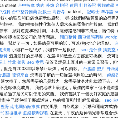
 street
台中按摩
烤肉 外燴
台胞證 費用
杜拜簽證
拔罐教學
中泡腳
台中整骨推薦
記帳士 高普考
parkkol。
記帳士 準考證
s
較小的強盜和口袋也顯示出趨勢。 尋找我們經驗豐富的旅行專
的旅程。 我們根據個性化和個人需求來編譯我們的報價。 我們
停車，派對遊覽和板計劃。 我對這條路感到非常滿意，諾伯特（No
夠冷靜地回答公司的所有問題。
湖口整骨
西屯體態調整
wordp
zs很棒，幫助了一切，如果總是可用的話，可以很好地介紹景點。
關法規
小組在一起很好，我們在一起很好。
seo 是什麼
播筋堂
 整骨
酒店最好的是早餐，在選擇和數量方面都無可挑剔。 您可
帳士
竹北 整復
seo 意思
儘管吸煙是土耳其的一種常見習俗，但
，但是自2008年以來禁止吸煙，可以罰款。
台胞證 照片
外燴
台胞證
陸資來台
您需要了解的一切從選擇到船上的時間。
經絡
這太棒了，您所需要的只是毅力，您需要健身才能繼續下去。 
但不是歐佩克成員。 我們地球上最穩定，最佳的國家 - 但不是歐
遠超過了居民可以使用的東西。 我們嘗試了一個友好家庭的建
計劃中已經包括了挪威巡遊，您的報價和計劃經常彙編。
seo
台
 整骨
南屯國術館推薦
由於風景，自然現象，活動和運輸方式的
新竹整復推拿
筋絡按摩課程
在夏天，午夜的延伸陽光非常適合步