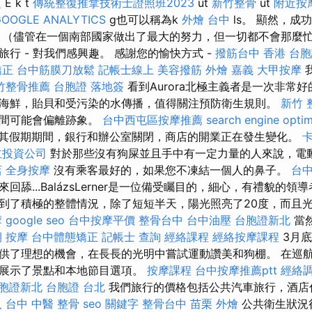
題
E k t
傳統整復推拿技術士證照班2023
ut
新竹整骨
ut
附近按
GOOGLE ANALYTICS
g也可以稱為k
外燴 台中
ls。 顯然，成
 （儘管在一個南部國家做出了最大的努力，但一切都不會那麼忙
行 - 對我們感興趣。 感謝您的愉快方式 -
撥筋台中
香港 台
矯正
台中筋膜刀放鬆
記帳士線上
美容撥筋
外燴 嘉義
大甲按摩
竹整骨推薦
台胞證 落地簽
看到Aurora北極主義者是一次非常
海鮮，貽貝和受污染的水傳播，值得關注預防衛生規則。
新竹 
時間可能會偏離跡象。
台中西屯區按摩推薦
search engine optim
其假期期間，銀行和辦公室關閉，商店的開業正在發生變化。
立投資公司
對於那些沒有狗屎並且手中有一定力量的人來說，電
店
全身按摩
沒有乘客最好的，如果您不凍結一個人的鼻子。
台
回舔...BalázsLerner是一位備受矚目的，細心，有禮貌的領
到了積極的整體情況，除了短短半天，陽光照亮了20度，而且
摩
google seo
台中按摩平價
整骨台中
台中油壓
台胞證新北
當
期
按摩
台中體態矯正
記帳士 查詢
經絡課程
經絡按摩課程
3月
供了理想的機會，在長長的光明中嘗試運動讚美和狗棚。 在巡
，展示了景點和本地節目選項。
按摩課程
台中按摩推薦ptt
經絡
胞證新北
台胞證 台北
我們旅行的價格包括公共汽車旅行，酒店
人
台中 中醫 整骨
seo 關鍵字
整骨台中
苗栗 外燴
公共衛生狀況