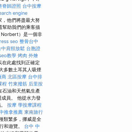
整脊師證照
台中按摩
earch engine
家，他們將盡最大努
還幫助我們的乘客描
rbert）是一個非
ress seo
整骨台中
台中肩頸放鬆
台胞證
seo教學
烤肉 外燴
以在此處找到正確定
大多數土耳其人吸煙
廠商
北區按摩
台中排
課程
竹東撥筋
后里按
在石油和天然氣生產
盟成員。 他從水力發
議。
按摩
學按摩課程
中推拿推薦
東南旅行
種類繁多，挪威是全
行和遊覽。
台中 中