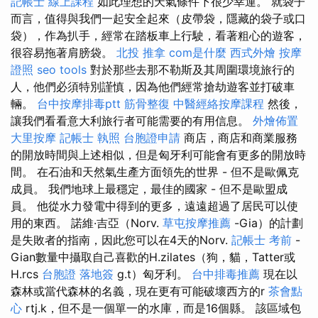
記帳士 線上課程
如此理想的天氣條件下很少幸運。 就袋子
而言，值得與我們一起安全起來（皮帶袋，隱藏的袋子或口
袋），作為扒手，經常在踏板車上行駛，看著粗心的遊客，
很容易拖著肩膀袋。
北投 推拿
com是什麼
西式外燴
按摩
證照
seo tools
對於那些去那不勒斯及其周圍環境旅行的
人，他們必須特別謹慎，因為他們經常搶劫遊客並打破車
輛。
台中按摩排毒ptt
筋骨整復
中醫經絡按摩課程
然後，
讓我們看看意大利旅行者可能需要的有用信息。
外燴佈置
大里按摩
記帳士 執照
台胞證申請
商店，商店和商業服務
的開放時間與上述相似，但是匈牙利可能會有更多的開放時
間。 在石油和天然氣生產方面領先的世界 - 但不是歐佩克
成員。 我們地球上最穩定，最佳的國家 - 但不是歐盟成
員。 他從水力發電中得到的更多，遠遠超過了居民可以使
用的東西。 諾維·吉亞（Norv.
草屯按摩推薦
-Gia）的計劃
是失敗者的指南，因此您可以在4天的Norv.
記帳士 考前
-
Gian數量中攝取自己喜歡的H.zilates（狗，貓，Tatter或
H.rcs
台胞證 落地簽
g.t）匈牙利。
台中排毒推薦
現在以
森林或當代森林的名義，現在更有可能破壞西方的r
茶會點
心
rtj.k，但不是一個單一的水庫，而是16個縣。 該區域包