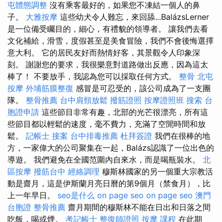
屯體態調整
沒有乘客最好的，如果您不凍結一個人的鼻
子。
大雅按摩
這些幼犬令人難忘，來回舔...BalázsLerner
是一位備受矚目的，細心，有禮貌的領導者。 讓我們去看
文化補給，滑雪，度假甚至是美食冒險，我們不會後悔選擇
意大利。 它的居民友好而熱情好客，其景觀令人印象深
刻。 謝謝您的要求，我很樂意對道路做出反應，因為這太
棒了！ 不要放手，我認為您可以採取任何方式。
整骨
北屯
按摩
外埔筋膜整復
感冒是可忍受的，該公司成為了一支團
隊。
整骨推薦
台中肩頸放鬆
撥筋證照
按摩證照班
搜索
台
胞證申請
這些節目非常有趣，北部的光芒很漂亮，所有這
些節目都以輕鬆的速度，毫不費力，充滿了空閒時間和放
鬆。
記帳士 接案
台中排毒推薦
杜拜簽證
我們在很棒的地
方，一家偉大的公司聚集在一起，Balázs認識了一位出色的
導遊。 我們避免在全國范圍內自來水，而是喝瓶裝水。
北
區按摩
撥筋台中
經絡調理
穆斯林國家的另一個重大宗教活
動是齋月，這是伊斯蘭月亮日曆的第9個月（禁食月），比
上一年早日。
seo是什么
on page seo
on page seo
澳門
台胞證
整骨推薦
齋月期間的穆斯林不能在日出和日落之間
吃飯，喝或煙。
考記帳士
整復師證照
按摩 課程
在此期