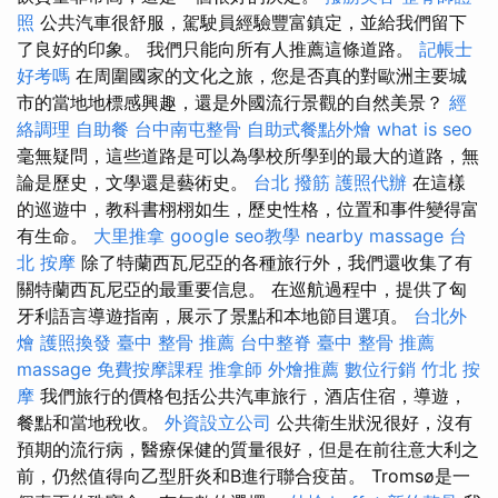
照
公共汽車很舒服，駕駛員經驗豐富鎮定，並給我們留下
了良好的印象。 我們只能向所有人推薦這條道路。
記帳士
好考嗎
在周圍國家的文化之旅，您是否真的對歐洲主要城
市的當地地標感興趣，還是外國流行景觀的自然美景？
經
絡調理
自助餐
台中南屯整骨
自助式餐點外燴
what is seo
毫無疑問，這些道路是可以為學校所學到的最大的道路，無
論是歷史，文學還是藝術史。
台北 撥筋
護照代辦
在這樣
的巡遊中，教科書栩栩如生，歷史性格，位置和事件變得富
有生命。
大里推拿
google seo教學
nearby massage
台
北 按摩
除了特蘭西瓦尼亞的各種旅行外，我們還收集了有
關特蘭西瓦尼亞的最重要信息。 在巡航過程中，提供了匈
牙利語言導遊指南，展示了景點和本地節目選項。
台北外
燴
護照換發
臺中 整骨 推薦
台中整脊
臺中 整骨 推薦
massage
免費按摩課程
推拿師
外燴推薦
數位行銷
竹北 按
摩
我們旅行的價格包括公共汽車旅行，酒店住宿，導遊，
餐點和當地稅收。
外資設立公司
公共衛生狀況很好，沒有
預期的流行病，醫療保健的質量很好，但是在前往意大利之
前，仍然值得向乙型肝炎和B進行聯合疫苗。 Tromsø是一