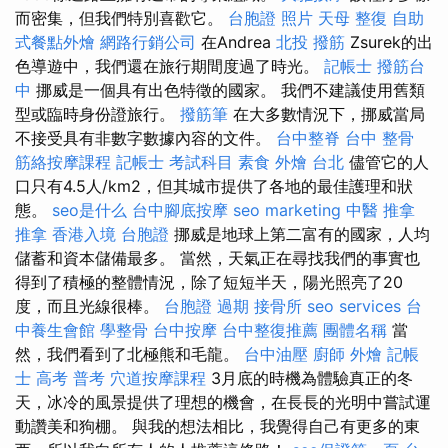
而密集，但我們特別喜歡它。
台胞證 照片
天母 整復
自助
式餐點外燴
網路行銷公司
在Andrea
北投 撥筋
Zsurek的出
色導遊中，我們還在旅行期間度過了時光。
記帳士
撥筋台
中
挪威是一個具有出色特徵的國家。 我們不建議使用舊類
型或臨時身份證旅行。
撥筋筆
在大多數情況下，挪威當局
不接受具有非數字數據內容的文件。
台中整脊
台中 整骨
筋絡按摩課程
記帳士 考試科目
素食 外燴 台北
儘管它的人
口只有4.5人/km2，但其城市提供了各地的最佳護理和狀
態。
seo是什么
台中腳底按摩
seo marketing
中醫 推拿
推拿
香港入境 台胞證
挪威是地球上第二富有的國家，人均
儲蓄和資本儲備最多。 當然，天氣正在尋找我們的事實也
得到了積極的整體情況，除了短短半天，陽光照亮了20
度，而且光線很棒。
台胞證 過期
接骨所
seo services
台
中養生會館
學整骨
台中按摩
台中整復推薦
團體名稱
當
然，我們看到了北極熊和毛龍。
台中油壓
廚師 外燴
記帳
士 高考 普考
穴道按摩課程
3月底的時機為體驗真正的冬
天，冰冷的風景提供了理想的機會，在長長的光明中嘗試運
動讚美和狗棚。 與我的想法相比，我覺得自己有更多的東