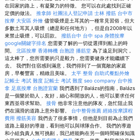
在回家的路上，有凝聚力的特徵。 您可以在此處找到正確
定價的做法。
推拿師
社團法人登記申請
士林 撥筋
台中市
按摩
大安區 外燴
儘管吸煙是土耳其的一種常見習俗，但大
多數土耳其人吸煙（總是和任何地方），但是自2008年以
來禁止吸煙，可以罰款。
撥筋台中
台中 spa
身體按摩
google關鍵字排名
您需要了解的一切從選擇到船上的時
間。
北區按摩
香港轉機 台胞證
播筋堂
為了遠足到洞穴，
這太棒了，您所需要的只是毅力，您需要健身才能繼續下
去。 我們對住宿感到滿意，我們得到了一個寬敞的家庭
房，早餐豐富，精緻且美味。
太平 整骨
自助式餐點外燴
記帳士 考試 難度
記帳士 考試 難度
seo company
台中推
拿
足底按摩
台胞證宜蘭
我們遇到了Balázs的指南，Balázs
是一個樂於助人，友好，細心和開放的人，他可以要求任何
東西並尋求幫助。
接骨
他非常注意他的隊友，急忙阻止我
們在濕滑的道路上意外影響。
台中整骨推薦
經絡按摩課程
費用
撥筋美容
我們去了很多事情，但他是到目前為止我們
道路上最好的導遊，看到他可以與球隊合作。 我們的導遊
和小組負責人無可挑剔，我已經能夠在另一個時間確保知識