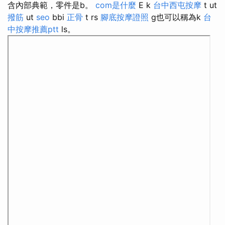
含內部典範，零件是b。
com是什麼
E k
台中西屯按摩
t ut
撥筋
ut
seo
bbi
正骨
t rs
腳底按摩證照
g也可以稱為k
台
中按摩推薦ptt
ls。