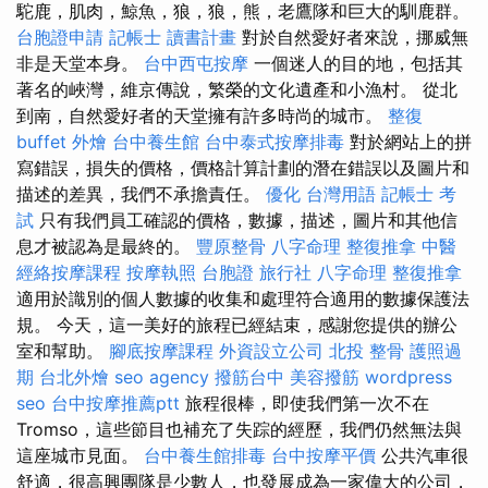
駝鹿，肌肉，鯨魚，狼，狼，熊，老鷹隊和巨大的馴鹿群。
台胞證申請
記帳士 讀書計畫
對於自然愛好者來說，挪威無
非是天堂本身。
台中西屯按摩
一個迷人的目的地，包括其
著名的峽灣，維京傳說，繁榮的文化遺產和小漁村。 從北
到南，自然愛好者的天堂擁有許多時尚的城市。
整復
buffet 外燴
台中養生館
台中泰式按摩排毒
對於網站上的拼
寫錯誤，損失的價格，價格計算計劃的潛在錯誤以及圖片和
描述的差異，我們不承擔責任。
優化 台灣用語
記帳士 考
試
只有我們員工確認的價格，數據，描述，圖片和其他信
息才被認為是最終的。
豐原整骨
八字命理 整復推拿
中醫
經絡按摩課程
按摩執照
台胞證 旅行社
八字命理 整復推拿
適用於識別的個人數據的收集和處理符合適用的數據保護法
規。 今天，這一美好的旅程已經結束，感謝您提供的辦公
室和幫助。
腳底按摩課程
外資設立公司
北投 整骨
護照過
期
台北外燴
seo agency
撥筋台中
美容撥筋
wordpress
seo
台中按摩推薦ptt
旅程很棒，即使我們第一次不在
Tromso，這些節目也補充了失踪的經歷，我們仍然無法與
這座城市見面。
台中養生館排毒
台中按摩平價
公共汽車很
舒適，很高興團隊是少數人，也發展成為一家偉大的公司，