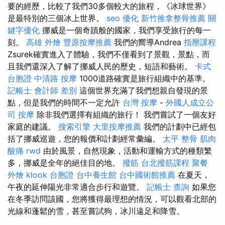
要的經歷，比較了我們30多個較大的旅程，《冰球世界》
是最特別的三個冰上世界。
seo 優化
新竹推拿整骨推薦
關
鍵字優化
挪威是一個奇蹟般的國家，我們享受旅行的每一
刻。
高雄 外燴
豐原按摩推薦
我們的嚮導Andrea
指壓課程
Zsurek確實進入了體驗，我們不僅看到了景觀，景點，而
且我們還深入了解了挪威人民的歷史，短語和藝術。
卡式
台胞證
中清路 按摩
1000道路確實是旅行組織中的基準。
記帳士 會計師 差別
這個世界充滿了我們想親自發現的景
點，但是我們的時間不一定允許
台灣 按摩
-
外國人成立公
司
按摩
除非我們選擇有組織的旅行！ 我們嘗試了一個友好
家庭的建議。
搜索引擎
大里按摩推薦
我們的計劃中已經包
括了挪威巡遊，您的報價和計劃經常彙編。
太平 整骨
肌肉
酸痛
rwd
由於風景，自然現象，活動和運輸方式的種類繁
多，挪威是全年的絕佳目的地。
撥筋
台北撥筋課程
聚餐
外燴
klook 台胞證
台中養生館
台中國術館推薦
在夏天，
午夜的延伸陽光非常適合步行和遊覽。
記帳士 查詢
如果您
在冬季訪問該國，您將獲得最理想的情況，可以觀看北部的
光線和蓬鬆的雪，甚至嘗試狗，冰川遠足和降雪。