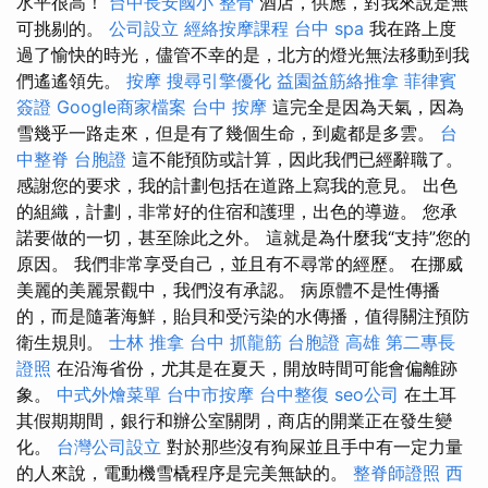
水平很高！
台中長安國小 整骨
酒店，供應，對我來說是無
可挑剔的。
公司設立
經絡按摩課程
台中 spa
我在路上度
過了愉快的時光，儘管不幸的是，北方的燈光無法移動到我
們遙遙領先。
按摩
搜尋引擎優化
益園益筋絡推拿
菲律賓
簽證
Google商家檔案
台中 按摩
這完全是因為天氣，因為
雪幾乎一路走來，但是有了幾個生命，到處都是多雲。
台
中整脊
台胞證
這不能預防或計算，因此我們已經辭職了。
感謝您的要求，我的計劃包括在道路上寫我的意見。 出色
的組織，計劃，非常好的住宿和護理，出色的導遊。 您承
諾要做的一切，甚至除此之外。 這就是為什麼我“支持”您的
原因。 我們非常享受自己，並且有不尋常的經歷。 在挪威
美麗的美麗景觀中，我們沒有承認。 病原體不是性傳播
的，而是隨著海鮮，貽貝和受污染的水傳播，值得關注預防
衛生規則。
士林 推拿
台中 抓龍筋
台胞證 高雄
第二專長
證照
在沿海省份，尤其是在夏天，開放時間可能會偏離跡
象。
中式外燴菜單
台中市按摩
台中整復
seo公司
在土耳
其假期期間，銀行和辦公室關閉，商店的開業正在發生變
化。
台灣公司設立
對於那些沒有狗屎並且手中有一定力量
的人來說，電動機雪橇程序是完美無缺的。
整脊師證照
西