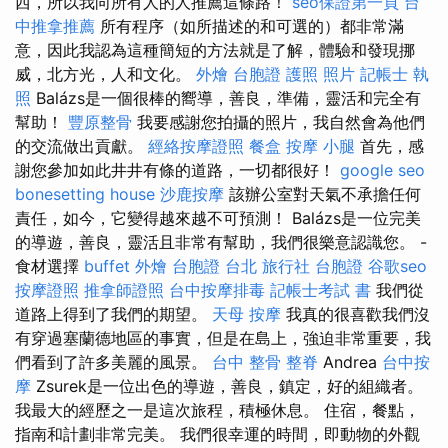
西，所以我向所有人的人推薦這條路！
seo保證第一頁
台
中推拿推薦
所有程序（如所描述的和可選的）都非常滿
意，因此我認為這種簡短的方法就是了解，體驗和發現挪
威，北方光，人和文化。
外燴
台胞證 護照 照片
記帳士 執
照
Balázs是一個很棒的嚮導，善良，準備，靈活和完全有
幫助！
豐原整骨
我要感謝您拍攝的照片，我自然會為他們
的交流做出貢獻。
經絡按摩證照
餐盒
按摩 小腿
首先，感
謝您參加如此井井有條的道路，一切都很好！
google seo
bonesetting house
沙鹿按摩
該辦公室對天氣不承擔任何
責任，如今，它變得越來越不可預測！ Balázs是一位完美
的導遊，善良，靈活且非常有幫助，我們很樂意認識您。 -
食材選擇
buffet 外燴
台胞證 台北
旅行社 台胞證
谷歌seo
按摩證照
推拿師證照
台中按摩排毒
記帳士考試 書
我們從
道路上得到了我們的期望。
天母 按摩
我真的很喜歡我們沒
有穿過塞蘭德地區的事實，但是在島上，強迫非常重要，我
們看到了許多美麗的風景。
台中 整骨
整脊
Andrea
台中按
摩
Zsurek是一位出色的導遊，善良，鎮定，好的組織者。
我最大的經歷之一是這次旅程，積極休息。 住宿，餐點，
指南和計劃非常完美。 我們很幸運的時間，即動物的外觀