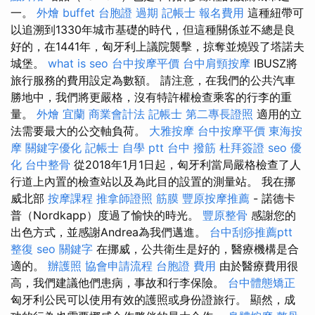
一。
外燴 buffet
台胞證 過期
記帳士 報名費用
這種紐帶可
以追溯到1330年城市基礎的時代，但這種關係並不總是良
好的，在1441年，匈牙利上議院襲擊，掠奪並燒毀了塔諾夫
城堡。
what is seo
台中按摩平價
台中肩頸按摩
IBUSZ將
旅行服務的費用設定為數額。 請注意，在我們的公共汽車
勝地中，我們將更嚴格，沒有特許權檢查乘客的行李的重
量。
外燴 宜蘭
商業會計法 記帳士
第二專長證照
適用的立
法需要最大的公交軸負荷。
大雅按摩
台中按摩平價
東海按
摩
關鍵字優化
記帳士 自學 ptt
台中 撥筋
杜拜簽證
seo 優
化
台中整骨
從2018年1月1日起，匈牙利當局嚴格檢查了人
行道上內置的檢查站以及為此目的設置的測量站。 我在挪
威北部
按摩課程
推拿師證照
筋膜
豐原按摩推薦
- 諾德卡
普（Nordkapp）度過了愉快的時光。
豐原整骨
感謝您的
出色方式，並感謝Andrea為我們邁進。
台中刮痧推薦ptt
整復
seo 關鍵字
在挪威，公共衛生是好的，醫療機構是合
適的。
辦護照
協會申請流程
台胞證 費用
由於醫療費用很
高，我們建議他們患病，事故和行李保險。
台中體態矯正
匈牙利公民可以使用有效的護照或身份證旅行。 顯然，成