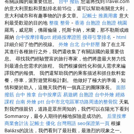
有關該國的最重要信息。
台中 撥筋
您還將找到Travel.com
的意大利景點和景點排名前15位，還可以幫助有關意大利，
意大利城市和有趣事物的許多文章。
記帳士 推薦用書
意大
利最受歡迎的目的地
整復 整骨
-
香港 台胞證
台胞證 桃園
羅馬，威尼斯，佛羅倫薩，托斯卡納，米蘭，那不勒斯或維
羅納
台中按摩排毒ptt
經絡按摩證照
搜尋引擎排名
-
html
詳細介紹了他們的視線。
外燴 台北
台中舒壓
除了在土耳
其進行各種旅行之外，我們還收集了有關該國的最重要信
息。 尋找我們經驗豐富的旅行專家，他們將盡最大努力找
到最適合您需求的旅程。 我們根據個性化和個人需求來編
譯我們的報價。 我們還幫助我們的乘客描述和抓住飲料套
餐，停車，派對遊覽和板計劃。 他做好了極大的準備，知
情和樂於助人，這幾天我們有一個真正的團隊隊長。
面部
撥筋
台中 推拿
台中按摩店
易遊網 台胞證
台中外燴
經絡
課程
台南 外燴 ptt
台中市北屯區軍功路周邊的整骨院
天氣
對我們很親切，道路是眾所周知的，我們可以在陽光下看到
Sommaroy，最令人期待的極地探險是成功的。
后里按摩
商業會計法 記帳士
優化 台灣用語
seo保證第一頁
根據
Balázs的說法，我們看到了最壯觀，最激烈的現象之一。