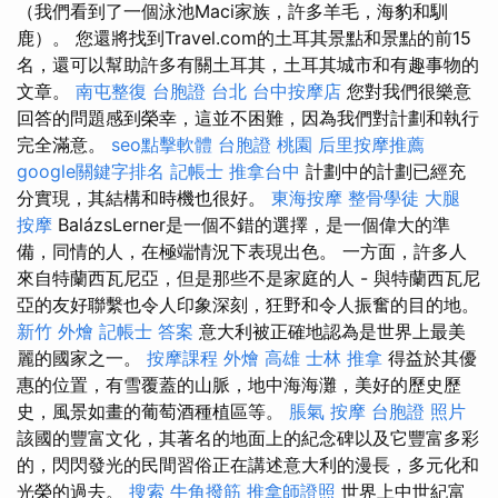
（我們看到了一個泳池Maci家族，許多羊毛，海豹和馴
鹿）。 您還將找到Travel.com的土耳其景點和景點的前15
名，還可以幫助許多有關土耳其，土耳其城市和有趣事物的
文章。
南屯整復
台胞證 台北
台中按摩店
您對我們很樂意
回答的問題感到榮幸，這並不困難，因為我們對計劃和執行
完全滿意。
seo點擊軟體
台胞證 桃園
后里按摩推薦
google關鍵字排名
記帳士
推拿台中
計劃中的計劃已經充
分實現，其結構和時機也很好。
東海按摩
整骨學徒
大腿
按摩
BalázsLerner是一個不錯的選擇，是一個偉大的準
備，同情的人，在極端情況下表現出色。 一方面，許多人
來自特蘭西瓦尼亞，但是那些不是家庭的人 - 與特蘭西瓦尼
亞的友好聯繫也令人印象深刻，狂野和令人振奮的目的地。
新竹 外燴
記帳士 答案
意大利被正確地認為是世界上最美
麗的國家之一。
按摩課程
外燴 高雄
士林 推拿
得益於其優
惠的位置，有雪覆蓋的山脈，地中海海灘，美好的歷史歷
史，風景如畫的葡萄酒種植區等。
脹氣 按摩
台胞證 照片
該國的豐富文化，其著名的地面上的紀念碑以及它豐富多彩
的，閃閃發光的民間習俗正在講述意大利的漫長，多元化和
光榮的過去。
搜索
牛角撥筋
推拿師證照
世界上中世紀富