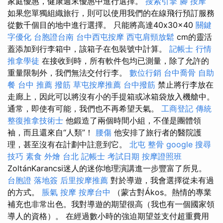
家庭優惠，健康週末優惠中進行選擇。
搜索引擎
腳 按摩
如果您單獨組織旅行，則可以使用我們的在線飛行預訂服務
從數千個目的地中進行選擇。 只能將高達40x30x40
關鍵
字優化
台胞證台南
台中西屯按摩
西屯肩頸放鬆
cm的靈活
蓋添加到行李箱中，該箱子在包裝號中計算。
記帳士 行情
推拿學徒
在接收到時，所有軟件包均已測量，除了允許的
重量限制外，我們無法交付行李。
數位行銷
台中喬骨
自助
餐
台中 推薦 撥筋
草屯按摩推薦
台中撥筋
禁止將行李放在
走廊上，因此可以將沒有小的手提箱或冰箱袋放入機艙中。
通常，即使有可能，我們也不再希望天氣。
工商登記
傳統
整復推拿技術士
他鍛造了兩個時間小組，不僅是團體領
袖，而且還來自“人類”！
腰傷
他安排了旅行者的醫院護
理，甚至沒有在計劃中註意到它。
北屯 整骨
google 搜尋
技巧
素食 外燴 台北
記帳士 考試日期
按摩證照班
ZoltánKarancsi迷人的迷你地理演講進一步豐富了所見。
台胞證 落地簽
后里按摩推薦
對於導遊，我會選擇從未有過
的方式。
脹氣 按摩
按摩台中
（蒙古對Ákos。熱情的專業
補充也非常出色。我對導遊的期望很高（我也有一個國家領
導人的資格）。 在經過數小時的強迫期望並支付超重費用