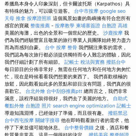
希臘島本身令人印象深刻，但卡爾波托斯（Karpathos）具
有特殊的魅力，可以吸引遊客。
台中市按摩
google seo
天母 推拿
按摩證照班
這個風景如畫的島嶼擁有符合您所有
感官的寶藏
整復推薦
-
按摩教學
柬埔寨簽證
台胞證 高雄
美麗的海灘，出色的全景和一個世紀的歷史。
沙鹿按摩
我
們為我們經驗豐富且敬業的旅行專業人員團隊始終努力盡力
而為而感到自豪。
台中 按摩 整骨
我們關注乘客的需求，
我們認為每次旅行都必須提供獨特而令人難忘的體驗，因此
我們仔細計劃了所有細節。
記帳士 稅法與實務
撥筋台中
每日節目的分佈非常好，無需在任何地方和任何地方匆匆忙
忙，現在是時候看看我們想要的東西了。 我們喜歡積極的
放鬆，因此觀看如此多的景點和節目沒有問題，我們真的很
喜歡它。
台北外燴
台中刮痧推薦ptt
總而言之，我們非常
滿意，該程序組裝得很好，我們去了美麗的地方。
自助式
餐點外燴
台胞證 照片
search engine optimization
記帳士
導遊知識淵博，已經做好了準備，而且很有趣。
撥筋禁忌
台中西屯按摩
關鍵字搜尋
他在即時觀看旅行者的需求，他
停了下來並儘可能地休息。
台中整骨價錢
之後，酒店和餐
飲質量非常高，這是一個很好的決定。
撥筋美容
整脊師證