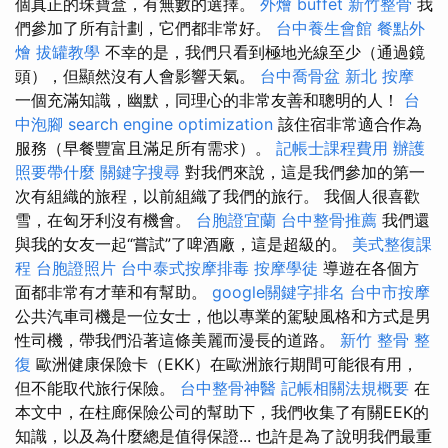
個真正的珠寶盒，有無數的選擇。
外燴 buffet
新竹整骨
我
們參加了所有計劃，它們都非常好。
台中養生會館
餐點外
燴
拔罐教學
不幸的是，我們只看到極地光線至少（通過鏡
頭），但顯然沒有人會影響天氣。
台中喬骨盆
新北 按摩
一個充滿知識，幽默，同理心的非常友善和聰明的人！
台
中泡腳
search engine optimization
該住宿非常適合作為
服務（早餐豐富且滿足所有需求）。
記帳士課程費用
辦護
照要帶什麼
關鍵字搜尋
對我們來說，這是我們參加的第一
次有組織的旅程，以前組織了我們的旅行。 我個人很喜歡
雪，在匈牙利沒有機會。
台胞證宜蘭
台中整骨推薦
我們還
與我的女友一起“嘗試”了啤酒廠，這是超級的。
美式整復課
程
台胞證照片
台中泰式按摩排毒
按摩學徒
導遊在各個方
面都非常有才華和有幫助。
google關鍵字排名
台中市按摩
公共汽車司機是一位女士，他以專業的駕駛風格和方式是男
性司機，帶我們沿著這條美麗而漫長的道路。
新竹 整骨
整
復
歐洲健康保險卡（EKK）在歐洲旅行期間可能很有用，
但不能取代旅行保險。
台中整骨神醫
記帳相關法規概要
在
本文中，在柱廊保險公司的幫助下，我們收集了有關EEK的
知識，以及為什麼總是值得保證... 也許是為了說明我們最重