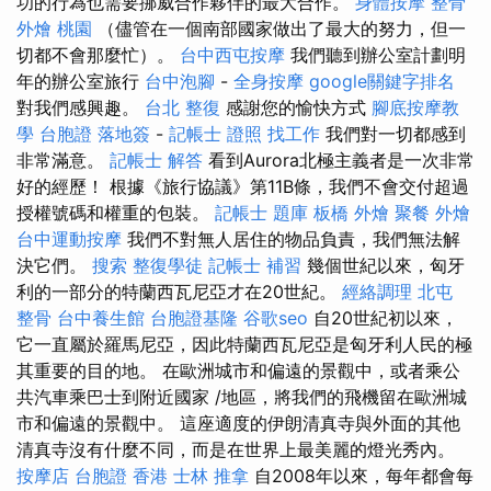
功的行為也需要挪威合作夥伴的最大合作。
身體按摩
整骨
外燴 桃園
（儘管在一個南部國家做出了最大的努力，但一
切都不會那麼忙）。
台中西屯按摩
我們聽到辦公室計劃明
年的辦公室旅行
台中泡腳
-
全身按摩
google關鍵字排名
對我們感興趣。
台北 整復
感謝您的愉快方式
腳底按摩教
學
台胞證 落地簽
-
記帳士 證照 找工作
我們對一切都感到
非常滿意。
記帳士 解答
看到Aurora北極主義者是一次非常
好的經歷！ 根據《旅行協議》第11B條，我們不會交付超過
授權號碼和權重的包裝。
記帳士 題庫
板橋 外燴
聚餐 外燴
台中運動按摩
我們不對無人居住的物品負責，我們無法解
決它們。
搜索
整復學徒
記帳士 補習
幾個世紀以來，匈牙
利的一部分的特蘭西瓦尼亞才在20世紀。
經絡調理
北屯
整骨
台中養生館
台胞證基隆
谷歌seo
自20世紀初以來，
它一直屬於羅馬尼亞，因此特蘭西瓦尼亞是匈牙利人民的極
其重要的目的地。 在歐洲城市和偏遠的景觀中，或者乘公
共汽車乘巴士到附近國家 /地區，將我們的飛機留在歐洲城
市和偏遠的景觀中。 這座適度的伊朗清真寺與外面的其他
清真寺沒有什麼不同，而是在世界上最美麗的燈光秀內。
按摩店
台胞證 香港
士林 推拿
自2008年以來，每年都會每