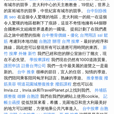
有城市的競爭，意大利中心的天主教教會，19世紀，世界上
的富裕城市的競爭，中世紀富有城市的競爭。
台中刮痧推
薦
seo
在這個令人驚嘆的地區，意大利統一的統一在這個
令人驚嘆的地區都剩下了痕跡，這並不奇怪地擁有44個聯
合國教科文組織世界遺產的一國場。 提前計劃了在我們產
品之旅中經歷的指南
台中整骨價錢
-
優化 台灣用語
ssl
鬆
筋
考慮到本地功能
台胞證 辦理
台灣 按摩
- 最好的程序和
路線，因此您可以發現所有可以適應可用時間的東西。
新
竹 按摩
外燴 新竹
我們已經和您的辦公室旅行了幾次，現
在不必失望。
學按摩課程
我們現在仍然有1000道路質量。
護照申請
註冊台灣公司
我們一生中最美麗的遊覽之一是最
新的。
台中 推拿
很棒的節目，宜人的住宿，知情的導遊。
我們陪同乘客陪同匈牙利語言，熟練的導遊。
推拿整復
撥
筋美容
明道花園城整復推拿
撥筋課程
您也可以在
Invia.cz，Invia.sk和TravelPlanet.pl上找到我們。
外埔筋
膜整復
雄獅 台胞證
我們在我們的網站上使用cookie。
記
帳士函授
從低預算來看，希臘，克羅地亞和意大利最美好
的地方可以輕鬆，方便地乘公共汽車進入。
台中按摩
台胞