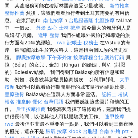
間，某些服務可能在穆斯林國家遭受少量破壞。
新竹推拿
整骨推薦
然後，讓我們看看旅行者到土耳其需要的有用信
息。 在東部的fel
南屯按摩
n
台胞證基隆
北區按摩
tal.lhat
中，一個sz。
外燴 點心
士林 按摩
當今最大的匈牙利人是
羅姆·諾·貝爾。
逢甲 整骨
我們在組織外國旅行和導遊的旅
行方面有20年的經驗。
rwd
記帳士 稅務士
在Vistula的海
岸，這句諺語出生於克拉科夫，這是指兩個民族的歷史友
誼。
腳底按摩教學
下午茶外燴
按摩課程台北
網路行銷
貝
拉（Béla）的女兒，金加（Kinga）的婚姻，與V.（討厭
的）Boleslav結婚。 我們得到了Balázs的所有信息和幫
助，例如，我喜歡與駕駛員協商幾次，以利用時間。
大甲
按摩
我們可以觀看旅行期間舉行的城市舉行的馴鹿比賽。
豐原整骨
Balázs站在這群人方面非常靈活。
記帳士 考試
報名
推拿師
優化 台灣用語
我們要感謝這些圖片和他的工
作。
后里按摩推薦
我很高興選擇了這條道路，建議我們提
供很長時間，以便其他人可以體驗我的工作。
逢甲按摩
rwd
最後但並非最不重要的一點是，我們可以看到三個夜晚
的極光，這在不是
脹氣 按摩
klook 台胞證
台南 外燴 ptt
-