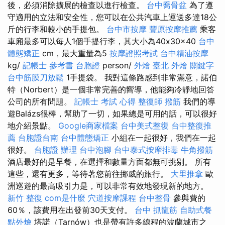
後，必須消除擴展的檢查以進行檢查。
台中喬骨盆
為了遵
守適用的立法和安全性，您可以在公共汽車上運送多達18公
斤的行李和較小的手提包。
台中市按摩
豐原按摩推薦
乘客
車廂最多可以每人1個手提行李，其大小為40x30x40
台中
體態矯正
cm，最大重量為5
按摩證照考試
台中精油按摩
kg/
記帳士 參考書
台胞證
person/
外燴 臺北
外燴
關鍵字
台中筋膜刀放鬆
1手提袋。 我對這條路感到非常滿意，諾伯
特（Norbert）是一個非常完善的嚮導，他能夠冷靜地回答
公司的所有問題。
記帳士 考試 心得
整復師
撥筋
我們的導
遊Balázs很棒，幫助了一切，如果總是可用的話，可以很好
地介紹景點。
Google商家檔案
台中美式整復
台中整復推
薦
台胞證台南
台中體態矯正
小組在一起很好，我們在一起
很好。
台胞證 辦理
台中泡腳
台中泰式按摩排毒
牛角撥筋
酒店最好的是早餐，在選擇和數量方面都無可挑剔。 所有
這些，還有更多，等待著您前往挪威的旅行。
大里推拿
歐
洲巡遊的最高吸引力是，可以非常有效地發現新的地方。
新竹 整復
com是什麼
穴道按摩課程
台中整骨
參與費的
60％，該費用在出發前30天支付。
台中 抓龍筋
自助式餐
點外燴
塔諾（Tarnów）也是帶有許多線程的波蘭城市之