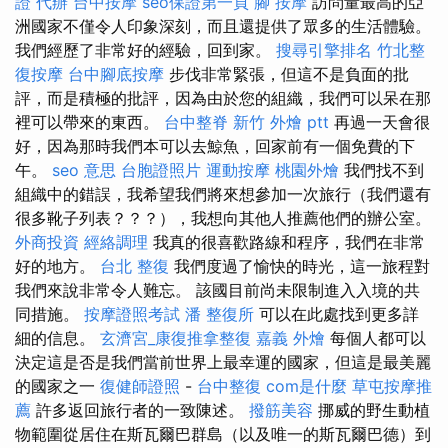
證 代辦
台中按摩
seo保證第一頁
腳 按摩
訪問量最高的亞
洲國家不僅令人印象深刻，而且還提供了眾多的生活體驗。
我們經歷了非常好的經驗，回到家。
搜尋引擎排名
竹北整
復按摩
台中腳底按摩
步伐非常緊張，但這不是負面的批
評，而是積極的批評，因為由於您的組織，我們可以呆在那
裡可以帶來的東西。
台中整脊
新竹 外燴 ptt
再過一天會很
好，因為那時我們本可以去鯨魚，回家前有一個免費的下
午。
seo 意思
台胞證照片
運動按摩
桃園外燴
我們找不到
組織中的錯誤，我希望我們將來想參加一次旅行（我們還有
很多靴子列表？？？），我想向其他人推薦他們的辦公室。
外商投資
經絡調理
我真的很喜歡路線和程序，我們在非常
好的地方。
台北 整復
我們度過了愉快的時光，這一旅程對
我們來說非常令人難忘。 該國目前尚未限制進入入境的共
同措施。
按摩證照考試
潘 整復所
可以在此處找到更多詳
細的信息。
玄濟宮_康復推拿整復
嘉義 外燴
每個人都可以
決定這是否是我們當前世界上最幸運的國家，但這是最美麗
的國家之一
復健師證照
-
台中整復
com是什麼
草屯按摩推
薦
許多返回旅行者的一致陳述。
撥筋美容
挪威的野生動植
物範圍從居住在斯瓦爾巴群島（以及唯一的斯瓦爾巴德）到