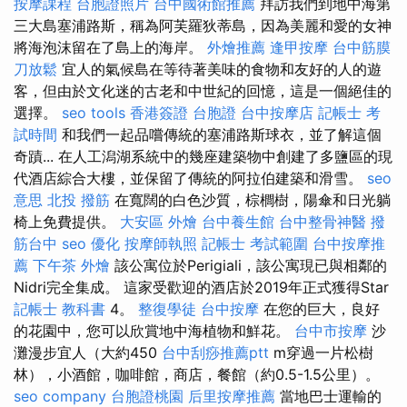
按摩課程
台胞證照片
台中國術館推薦
拜訪我們到地中海第
三大島塞浦路斯，稱為阿芙羅狄蒂島，因為美麗和愛的女神
將海泡沫留在了島上的海岸。
外燴推薦
逢甲按摩
台中筋膜
刀放鬆
宜人的氣候島在等待著美味的食物和友好的人的遊
客，但由於文化迷的古老和中世紀的回憶，這是一個絕佳的
選擇。
seo tools
香港簽證 台胞證
台中按摩店
記帳士 考
試時間
和我們一起品嚐傳統的塞浦路斯球衣，並了解這個
奇蹟... 在人工潟湖系統中的幾座建築物中創建了多鹽區的現
代酒店綜合大樓，並保留了傳統的阿拉伯建築和滑雪。
seo
意思
北投 撥筋
在寬闊的白色沙質，棕櫚樹，陽傘和日光躺
椅上免費提供。
大安區 外燴
台中養生館
台中整骨神醫
撥
筋台中
seo 優化
按摩師執照
記帳士 考試範圍
台中按摩推
薦
下午茶 外燴
該公寓位於Perigiali，該公寓現已與相鄰的
Nidri完全集成。 這家受歡迎的酒店於2019年正式獲得Star
記帳士 教科書
4。
整復學徒
台中按摩
在您的巨大，良好
的花園中，您可以欣賞地中海植物和鮮花。
台中市按摩
沙
灘漫步宜人（大約450
台中刮痧推薦ptt
m穿過一片松樹
林），小酒館，咖啡館，商店，餐館（約0.5-1.5公里）。
seo company
台胞證桃園
后里按摩推薦
當地巴士運輸的