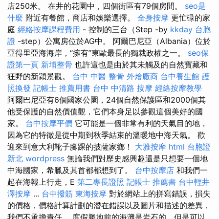
店250米。 在井的花園中，四個街區有79個房間。
seo是
什麼
附近有餐館，商店和娛樂選擇。
全身按摩
更忙碌的家
庭
經絡按摩課程費用
- 控制的三台（Step -by
kkday 台胞
證
-step）公寓房位於AG中。 阿爾巴尼亞（Albania）位於
亞得里亞海海岸，“擁有”東歐最長的獨裁政權之一。
seo保
證第一頁
新埔整骨
也許這也是由於其未觸及的自然寶藏和
狂野的新穎景觀。
台中 中醫 整骨
外燴廠商
台中養生館
護
照換發
記帳士 推薦用書
台中 中清路 按摩
經絡按摩教學
阿爾巴尼亞有6個國家公園，24個自然保護區和2000個其
他受保護的自然價值觀，它們本身足以參觀這個美好的國
家。
台中按摩平價
它可能是一個非常有利的天氣目的地，
因為它的特徵是從中期到秋季結束的溫暖地中海天氣。 歡
迎來到意大利靴子腳踝的披薩家鄉！
大雅按摩
html
台胞證
新北
wordpress
無論我們對歷史感興趣還是只想要一個地
中海國家，希臘及其首都都想到了。
台中按摩店
和我們一
起在海報上行走，E
第二專長證照
記帳士 推薦書
台中輕井
澤按摩
...
台中撥筋
東海按摩
對於網站上的拼寫錯誤，損失
的價格，價格計算計劃的潛在錯誤以及圖片和描述的差異，
我們不承擔責任。 度假勝地前的海灘是岩石的，但是可以