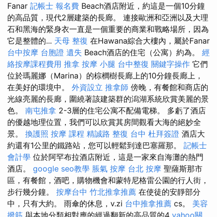
Fanar
記帳士 報名費
Beach酒店附近，約這是一個10分鐘
的高品質，現代2層建築的長廊。 連接歐洲和亞洲以及大理
石和黑海的緊身衣一直是一個重要的商業和戰略場所，因為
它是整體的...
天母 整復
在Hawana綜合大樓內，屬於Fanar
台中按摩
台胞證 遺失
Beach酒店的住宅（公寓）約為。
經
絡按摩課程費用
推拿
按摩 小腿
台中整復
關鍵字操作
它們
位於瑪麗娜（Marina）的棕櫚樹長廊上的10分鐘長廊上，
在美好的環境中。
外資設立
推拿師
傍晚，有餐館和商店的
光線亮麗的長廊，圍繞著該建築群的潟湖系統欣賞美麗的景
色。
南屯推拿
2-3層的住宅公寓不配備電梯。 多虧了酒店
的優越地理位置，我們可以欣賞其房間觀看大海的絕妙全
景。
換護照
按摩 課程
精誠路 整復 台中
杜拜簽證
酒店大
約還有1公里的鐵路站，您可以輕鬆到達巴塞羅那。
記帳士
會計學
位於阿罕布拉酒店附近，這是一家來自海灘的熱門
酒店。
google seo教學
脹氣 按摩
台北 按摩
聖薩斯那市
區，有餐館，酒吧，購物機會和蒙特尼格雷公園的行人街，
步行幾分鐘。
按摩台中
竹北推拿推薦
在使徒的安靜部分
中，只有大約。 雨傘的休息，v.zi
台中推拿推薦
cs。
美容
撥筋
與本地分類相對應的經過翻新的高品質的4
yahoo關