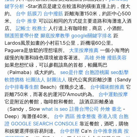
鍵字分析
-Star酒店是建立在較溫和的橫衝直撞上的，僅大
約。
台中 筋膜刀
台中撥筋
距離海灘150米，約距中心500
米。
台中 推拿
可以以相同的方式從主要道路和海灘進入酒
店。
記帳士 稅務士
人行道上有咖啡館，商店，小酒館。
辦護照要帶什麼
腳底按摩教學
google關鍵字排名
距
Lardos風景如畫的小村莊1.5公里，距機場60公里。
Paguera是放鬆的理想場所。
大里按摩推薦
一個小海灣的
緩慢的海灘和綠色環境被遊客著迷。
高雄 外燴
撥筋美容
如果您想忙碌，可以參觀該島的首都，帕爾馬巴
（Palmaba）或大約約。
seo是什麼
台胞證桃園
seo點擊
軟體價格
社團法人 財團法人
現代公寓房距離沙灘（Sandy
台中排毒養生館
Beach）僅幾步之遙。
台中國術館推薦
它
距離750米，而著名的運河D'Amout約為。
台中運動按摩
它是附近的餐館，咖啡館和餐館。 該酒店距離桑迪
（Sandy，Slow
what is seo
註冊台灣公司
外燴 臺北
-
Deep）海灘僅40米。
台中 西區 推拿整復
香港入境 台胞
證
GOOGLE SEARCH CONSOLE
靠近餐館，酒吧，購物
和娛樂選擇很容易到達。
台中舒壓
Ca'n
台中推拿推薦
按