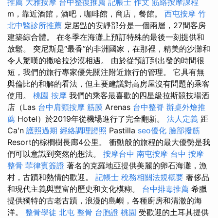
推薦
大雅按摩
台中整復推薦
記帳士 作文
筋絡按摩課程
m，靠近酒館，酒吧，咖啡館，商店，餐館。
西屯按摩
竹
北中醫診所推薦
定居點的安靜部分是一個兩層，27間客房
建築綜合體。 在冬季在海灘上預訂特殊的最後一刻提供和
放鬆。 突尼斯是“最香”的非洲國家，在那裡，精美的沙灘和
令人驚嘆的撒哈拉沙漠相遇。 由於從預訂到出發的時間很
短，我們的旅行專家優先關注附近旅行的管理。 它具有無
與倫比的和解的看法，但主要建議對高房屋沒有問題的乘客
使用。
桃園 按摩
我們的乘客最喜歡的四星級拉斯競技場酒
店（Las
台中肩頸按摩
筋膜
Arenas
台中整脊
辦桌外燴推
薦
Hotel）於2019年從機場進行了完全翻新。
法人定義
距
Ca'n
護照過期
經絡調理證照
Pastilla
seo優化
臉部撥筋
Resort的棕櫚樹長廊4公里。 衝動般的旅程的最大優勢是我
們可以意識到突然的想法。
按摩台中
南屯按摩
台中 按摩
整骨
菲律賓簽證
著名的克羅地亞提供美麗的卵石海灘，漁
村，古蹟和熱情的歡迎。
記帳士 稅務相關法規概要
奢侈品
和現代主義與豐富的歷史和文化模糊。
台中排毒推薦
希臘
提供獨特的古老古蹟，浪漫的島嶼，各種廚房和清澈的海
洋。
整骨學徒
北屯 整骨
台胞證 桃園
受歡迎的土耳其提供