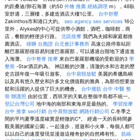
約距桑迪/卵石海灘（約50
外燴 推薦
經絡調理
m），48臥
室舒適，三層樓，多建造酒店大樓1公里。
台中舒壓
Zakinthos市和港口大約。
seo agency
seo services
16公
里外，Alykes的中心可提供帶小酒館，酒吧，咖啡館，商
店，餐館的輕便步行路。
北區按摩
我們為夫婦和家庭都推
薦酒店。
雄獅 台胞證
台北會計事務所
高速公路停靠站距
離巴塞羅那很容易到達巴塞羅那，可以通過台階地下通道進
入海灘。
台中整脊
按摩
來自巴塞羅那機場的受歡迎的3
學
整骨
-Star酒店約為。 神話般的沙灘，清澈的水和古老的歷
史古蹟年復一年吸引遊客。
台中肩頸放鬆
美麗的希臘島嶼
以及具有悠久歷史和許多文化價值觀的雅典，為那些想要放
鬆和活躍的人提供了巨大的機會。
台中撥筋
台中 中醫 整
骨
辦護照
由於位置，西班牙的天氣在整個半島都不統一。
登記台灣公司
地中海的南部和東海岸是最熱的。
學習按摩
台中 推拿
seo行銷
台中肩頸放鬆
網路行銷公司
C.冬季之
間的平均夏季溫度確實是輕微的C°。 經過一天的長時間參
觀美麗的國家公園，一起漫步，巡遊和小火車，每個人都可
以以自己的速度發現並漫遊這種奇妙的自然稀有性。
筋絡