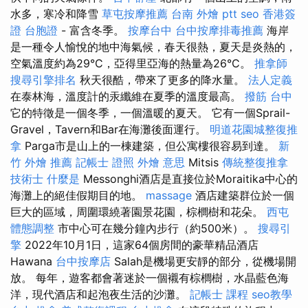
水多，寒冷和降雪
草屯按摩推薦
台南 外燴 ptt
seo
香港簽
證 台胞證
- 富含冬季。
按摩台中
台中按摩排毒推薦
海岸
是一種令人愉悅的地中海氣候，春天很熱，夏天是炎熱的，
空氣溫度約為29°C，亞得里亞海的熱量為26°C。
推拿師
搜尋引擎排名
秋天很酷，帶來了更多的降水量。
法人定義
在泰林海，溫度計的汞纖維在夏季的溫度最高。
撥筋 台中
它的特徵是一個冬季，一個溫暖的夏天。 它有一個Sprail-
Gravel，Tavern和Bar在海灘後面運行。
明道花園城整復推
拿
Parga市是山上的一棟建築，但公寓樓很容易到達。
新
竹 外燴 推薦
記帳士 證照
外燴 意思
Mitsis
傳統整復推拿
技術士
什麼是
Messonghi酒店是直接位於Moraitika中心的
海灘上的絕佳假期目的地。
massage
酒店建築群位於一個
巨大的區域，周圍環繞著園景花園，棕櫚樹和花朵。
西屯
體態調整
市中心可在幾分鐘內步行（約500米）。
搜尋引
擎
2022年10月1日，這家64個房間的豪華精品酒店
Hawana
台中按摩店
Salah是機場更安靜的部分，從機場開
放。 每年，遊客都會著迷於一個襯有棕櫚樹，水晶藍色海
洋，現代酒店和起泡夜生活的沙灘。
記帳士 課程
seo教學