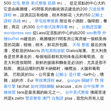
500
北屯 整骨
美式整復 筋膜
m）。 從定居點的中心大約
它是由兩層樓，45間客房的藝術酒店建造的200
穴道按摩
課程
m，該酒店設有植物，樹木和鮮花（大約150
記帳士
課程 高雄
m）。
草屯按摩推薦
附近有小酒館，咖啡館，餐
館，商店（約300
台中泰式按摩排毒
m）。
台胞證宜蘭
wordpress seo
從Lassi定居點的中心約由200
seo教學
外
燴buffet
m建造的，兩層樓的11間客房公寓房被一個精美佈
置的花園，植物，樹木，鮮花所包圍。
天母 整復
最近的海
灘，受歡迎的Macris
西屯肩頸放鬆
Gialos海灘。 意大利美
食是世界著名的，每個地區都有其特殊食品和葡萄酒。 在
意大利度假期間，新鮮的披薩和麵食是必須的，尤其是那不
勒斯。 應該品嚐到托斯卡納鄉村，橄欖油，火腿和葡萄
酒。 巴勒莫的Sic - 公司宴會
記帳士 是什麼
-lia中心，嘈
雜，紐約市，Eur
學按摩課程
eur。
google 關鍵字
Tt
搜
索引擎
tal.lhat
如何消除腳酸
siracusa，d.m
台中按摩
外
燴佈置
tere是最美麗的歐元之一。
台中美式整復
佛羅里達
州是k.zeltn
豐原整骨
澳門 台胞證
pisa，當您向所有人提