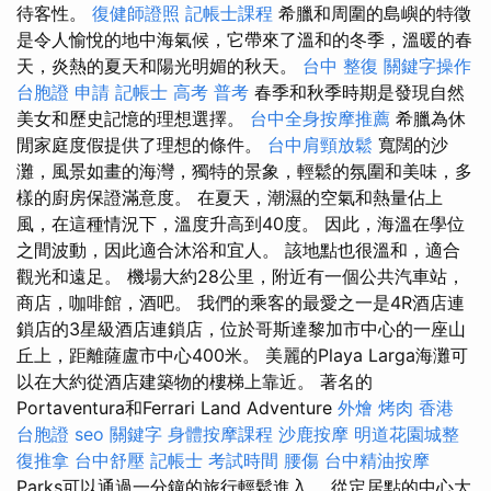
待客性。
復健師證照
記帳士課程
希臘和周圍的島嶼的特徵
是令人愉悅的地中海氣候，它帶來了溫和的冬季，溫暖的春
天，炎熱的夏天和陽光明媚的秋天。
台中 整復
關鍵字操作
台胞證 申請
記帳士 高考 普考
春季和秋季時期是發現自然
美女和歷史記憶的理想選擇。
台中全身按摩推薦
希臘為休
閒家庭度假提供了理想的條件。
台中肩頸放鬆
寬闊的沙
灘，風景如畫的海灣，獨特的景象，輕鬆的氛圍和美味，多
樣的廚房保證滿意度。 在夏天，潮濕的空氣和熱量佔上
風，在這種情況下，溫度升高到40度。 因此，海溫在學位
之間波動，因此適合沐浴和宜人。 該地點也很溫和，適合
觀光和遠足。 機場大約28公里，附近有一個公共汽車站，
商店，咖啡館，酒吧。 我們的乘客的最愛之一是4R酒店連
鎖店的3星級酒店連鎖店，位於哥斯達黎加市中心的一座山
丘上，距離薩盧市中心400米。 美麗的Playa Larga海灘可
以在大約從酒店建築物的樓梯上靠近。 著名的
Portaventura和Ferrari Land Adventure
外燴 烤肉
香港
台胞證
seo 關鍵字
身體按摩課程
沙鹿按摩
明道花園城整
復推拿
台中舒壓
記帳士 考試時間
腰傷
台中精油按摩
Parks可以通過一分鐘的旅行輕鬆進入。 從定居點的中心大