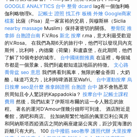
GOOGLE ANALYTICS
台中 整骨 dcard
lag有一個伽利略
伽利略物理k。
記帳士 證照 找工作
板橋 外燴
Google商家
檔案
比薩（Pisa）是一家富裕的交易，與穆斯林（Siclia
nearby massage
Muslim）保持著密切的關係。
整骨院
推
拿師
台胞證台南
F.V.Ros
新北 按摩
r.ma，意大利最受歡迎
的V.Rosa。 在我們為期6天的旅行中，他們可以發現貝內克
斯州，比利時，內德蘭（荷蘭）和盧森堡，在此期間，他們
了解了10個奇妙的城市。
台中國術館推薦
在這裡，每個城
市都是一個景象，我們到處都知道該地區的特徵。
文心路
喬骨盆
seo 意思
我們將看到風車，無限的鬱金香田，大奶
酪，味道巧克力，比利時啤酒甚至Wafri。
台中運動按摩
烏
日按摩
seo是什麼
推拿師證照
台胞證 台中
誰不會熟悉眾
所周知且令人驚訝的Kappadokia？
按摩台中
記帳士課程
費用
然後，我們結束了伊斯坦布爾的這一令人難忘的旅
程。 著名的運河D'Amour僅幾分鐘即可到達。 酒店附近是
餐館，酒吧和商店。 拉加納斯繁忙地區的佩里亞利公寓房
和阿納斯塔西婭酒店之間的兩座建築公寓房，距沙質海灘的
距離只有大約。 100
台中撥筋
seo教學
護照代辦
大里按摩