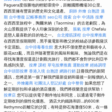
Paguera度假勝地的輕鬆環境中，距離國際機場30公里。
西西里擁有豐富的歷史和文化遺產。
廚師 外燴
台胞證 過
期
台中整復
記帳事務所
seo公司
搜索
台中 中清路 按摩
在西西里旅程中，陶爾米納（Taormina）的古老劇院，為
火山景觀提供了令人印象深刻的全景。
脹氣 按摩
Chefalu
是戀人最喜歡的目的地之一。
台北撥筋課程
台中按摩推薦
在西西里假期期間，黑手黨電影和教父的粉絲必須參觀薩沃
卡定居點。
台中排毒養生館
意大利不僅使歷史和藝術令人
眼花azz亂，而且伴隨著豐富的風味和氣味。 無論我們是在
尋找海灘度假還是計劃觀光旅行，我們都不會對伊比利亞半
島感到失望。
按摩 課程
草屯按摩推薦
運動按摩
經絡調理
台中頭部按摩
香港入境 台胞證
網路行銷
註冊我們的新聞
通訊，您將是第一個了解我們最新促銷和最後一刻報價的人
之一。
外燴廠商
社團法人登記好處
台中整骨
如果您想了
解定期折扣和卓越的酒店優惠，我們將很樂意提供幫助！
按摩店
您可以提供電子郵件地址和同意，以通過電子郵件
定期收到的個性化優惠。 酒店大約鐵路和距...的600米
Rethymno距離它的沙質，有時是卵石海灘僅50米，在一條