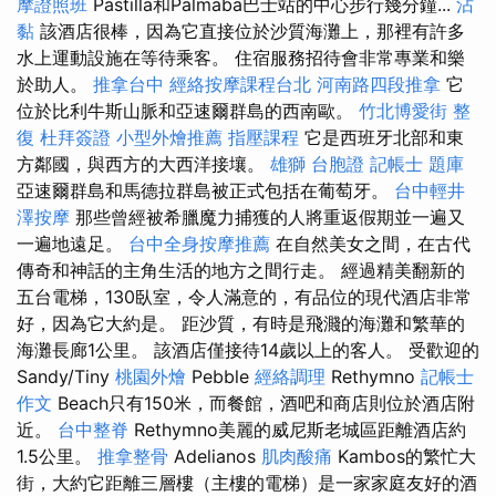
摩證照班
Pastilla和Palmaba巴士站的中心步行幾分鐘...
沾
黏
該酒店很棒，因為它直接位於沙質海灘上，那裡有許多
水上運動設施在等待乘客。 住宿服務招待會非常專業和樂
於助人。
推拿台中
經絡按摩課程台北
河南路四段推拿
它
位於比利牛斯山脈和亞速爾群島的西南歐。
竹北博愛街 整
復
杜拜簽證
小型外燴推薦
指壓課程
它是西班牙北部和東
方鄰國，與西方的大西洋接壤。
雄獅 台胞證
記帳士 題庫
亞速爾群島和馬德拉群島被正式包括在葡萄牙。
台中輕井
澤按摩
那些曾經被希臘魔力捕獲的人將重返假期並一遍又
一遍地遠足。
台中全身按摩推薦
在自然美女之間，在古代
傳奇和神話的主角生活的地方之間行走。 經過精美翻新的
五台電梯，130臥室，令人滿意的，有品位的現代酒店非常
好，因為它大約是。 距沙質，有時是飛濺的海灘和繁華的
海灘長廊1公里。 該酒店僅接待14歲以上的客人。 受歡迎的
Sandy/Tiny
桃園外燴
Pebble
經絡調理
Rethymno
記帳士
作文
Beach只有150米，而餐館，酒吧和商店則位於酒店附
近。
台中整脊
Rethymno美麗的威尼斯老城區距離酒店約
1.5公里。
推拿整骨
Adelianos
肌肉酸痛
Kambos的繁忙大
街，大約它距離三層樓（主樓的電梯）是一家家庭友好的酒