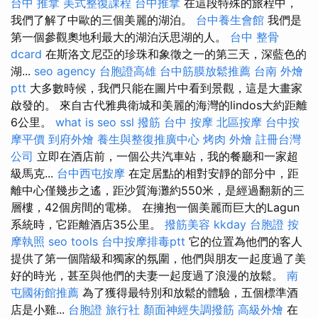
台中 推拿
美式整復課程
台中推拿
在這段特殊的旅程中，
我們了解了中歐的三個美麗的湖泊。
台中養生會館
我們是
第一個參觀奧地利最大的湖泊沃思湖的人。
台中 整骨
dcard
在斯洛文尼亞的珍珠和象徵之一的第三天，深藍色的
湖...
seo agency
台胞證高雄
台中筋膜放鬆推薦
台南 外燴
ptt
大多數時候，我們只能在圖片中看到景觀，這是大畫家
啟發的。 來自古代雅典衛城和美麗的海灣的lindos大約距離
6公里。
what is seo
ssl
撥筋
台中 按摩
北區按摩
台中按
摩平價
到府外燴
養生與整復推廣中心
烤肉 外燴
註冊台灣
公司
立即在酒店前，一個公共汽車站，我的餐廳和一家超
級馬克...
台中西屯按摩
在定居點​​的相對安靜的部分中，距
離中心僅幾步之遙，距沙質海灘約550米，是經過翻新的三
層樓，42個房間的電梯。 在擁抱一個美麗而巨大的Lagun
系統時，它距離酒店35公里。
撥筋美容
kkday 台胞證
按
摩執照
seo tools
台中按摩排毒ptt
它的位置為他們的客人
提供了第一個階級和獨家的氛圍，他們與朋友一起度過了美
好的時光，甚至與他們的夫妻一起度過了浪漫的放鬆。
南
屯國術館推薦
為了獲得最特別和放鬆的體驗，五個標準酒
店是小雞...
台胞證 旅行社
顏面神經失調撥筋
高級外燴
在