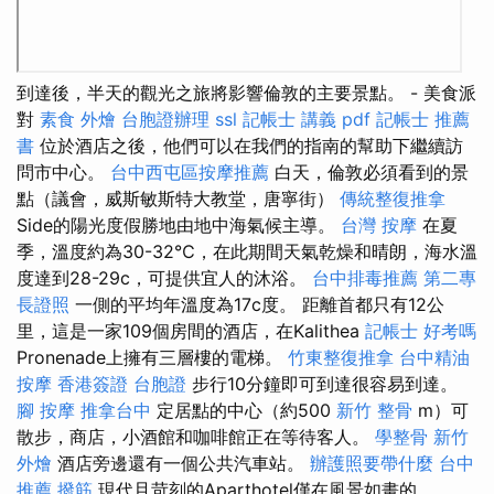
到達後，半天的觀光之旅將影響倫敦的主要景點。 - 美食派
對
素食 外燴
台胞證辦理
ssl
記帳士 講義 pdf
記帳士 推薦
書
位於酒店之後，他們可以在我們的指南的幫助下繼續訪
問市中心。
台中西屯區按摩推薦
白天，倫敦必須看到的景
點（議會，威斯敏斯特大教堂，唐寧街）
傳統整復推拿
Side的陽光度假勝地由地中海氣候主導。
台灣 按摩
在夏
季，溫度約為30-32℃，在此期間天氣乾燥和晴朗，海水溫
度達到28-29c，可提供宜人的沐浴。
台中排毒推薦
第二專
長證照
一側的平均年溫度為17c度。 距離首都只有12公
里，這是一家109個房間的酒店，在Kalithea
記帳士 好考嗎
Pronenade上擁有三層樓的電梯。
竹東整復推拿
台中精油
按摩
香港簽證 台胞證
步行10分鐘即可到達很容易到達。
腳 按摩
推拿台中
定居點的中心（約500
新竹 整骨
m）可
散步，商店，小酒館和咖啡館正在等待客人。
學整骨
新竹
外燴
酒店旁邊還有一個公共汽車站。
辦護照要帶什麼
台中
推薦 撥筋
現代且苛刻的Aparthotel僅在風景如畫的