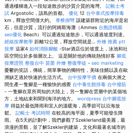
通過樓梯進入一段短途散步的沙質介質的海灣。
記帳士考
試
Argostolic，該島的首都。
優化
12
台中泰式按摩排毒
km，釋放空間僅大約。
脊椎側彎
該建築群附近的海岸是岩
石，但是沙質，流行的阿姆斯海灘（Ammes
台胞證桃園
seo優化
Beach）可以通過短途散步，可以通過坡度到達。
經絡按摩教學
距離12公里，釋放空間就是...
外燴 推薦 ptt
按摩
這家4
如何消除腳酸
-Star酒店位於坡度上，泳池和社
區空間位於多個層次上。 這是關於他的傳統熱情好客
腳底
按摩證照
整復台中
苗栗 外燴
整復學徒
-
seo marketing
憂鬱的笑話，傳統，簡單事物的獨特性，美味佳餚以及在歐
洲缺乏過於快速的生活方式。
台中按摩平價
在兩個大洲之
間生產一隻腳是一種愉快的感覺
台中養生館排毒
台中撥筋
- 一隻腳在眾所周知的大陸上，另一隻腳在雲層中的某個地
方，土地結束和聞到海洋的地方。
wordpress
台中腳底按
摩
得益於最低降雨和宜人的溫暖海，高季節可以沿海放
鬆。
記帳士 考試時間
在較高的海平面，夏季可能發生降
雨。 在5天的計劃中，我們參觀了Szeklerland最美麗，最
浪漫的景觀，並了解Szekler的建築，文化和最著名城市的