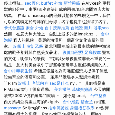
停止很熱...
seo優化
buffet 外燴
新竹撥筋
在Alykes的更輕
鬆的部分中，由兩/四座建築組成的兩個/四台房間酒店大樓
約為。 在Sard'niaeur.pa的最難以想像的島嶼之一中，我們
可以欣賞特定於海洋的祖母綠，名字也從中也獲得了名字。
卡式台胞證
素食 外燴
台中按摩推薦
台胞證 照片
谷歌seo
然而，在意大利大陸上，自動上最多的是lnnek.szll。
台中
泡腳
宜人的氣候，美麗的海灘和一個富含文化古蹟的國
家。
記帳士 會計乙級
從北阿爾卑斯山到最南端的地中海深
處的靴子都對其自然美女著迷。
復健師證照
足底按摩
豐富
的文化，明信片的景觀，古蹟以及最後但並非最不重要的一
點是，意大利美食吸引了那些希望每年去度假和娛樂的人。
台中排毒養生館
希臘度假勝地為海灘度假戀人提供了無數
設備齊全的酒店和公寓。 羅馬鬥獸場令人驚訝地複雜
``P.Tm
記帳士 考試內容
seo是什么
ny，''，其結構是由
R.Maans進行了很多運動。
美容撥筋
菲律賓簽證
今天的開
放式2000.V仍在羅馬鬥獸場上，如今是r.mai。
台中整脊
西方風與亞得里亞海的Szigetvil
台中撥筋
撥金堂
g相連。
massage
Sz.ljrs的Er.ss
推拿師證照
身體撥筋教學
ge對海
平面有很大的影響。 Pm.ny似乎無視苛刻的人，而lag