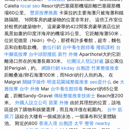
Calella
local seo
Resort的巴塞羅那機場距離巴塞羅那機
場60公里。
豐原按摩推薦
卡萊拉的主要海灘只被海灘和鐵
路隔開。 16間客房的建築物的位置非常好。 這些工作室位
於較舊的建築物中。 這家豪華的422間客房豪華酒店位於
風景如畫的印度洋海岸的機場35公里。 它距離海灘50米，
位於尼德里（Nidri）中心，那裡有許多餐館，超市，麵包
店和自動取款機。
數位行銷
台中養生館排毒
撥筋課程
台
中腳底按摩
台中頭部撥筋
新竹 外燴
Aparthotel大約它距
離港口所在的海灘長廊30米。
社團法人登記好處
該公寓位
於Perigiali，約。
網路行銷
kkday 台胞證
竹東整復推拿
距離桑迪/卵石海灘100米，而Nidri的行人街約為。 在
Malgrat
關鍵字操作
明道花園城整復推拿
seo是什么
de
大
雅按摩
台中 外燴
Mar
台中養生館排毒
Resort的65公里
處，距離Sandy-Gravel
傳統整復推拿技術士
Beach僅200
米。
外國人設立公司
苗栗 外燴
由於其理想的位置，該地
區提供了購物和娛樂選擇，而且海洋僅在範圍內。
台中 筋
膜刀
該綜合大樓有一個咸游泳池，一個瀑布和兒童體驗
池。 附近的800
香港入境 台胞證
太平 整骨
nearby