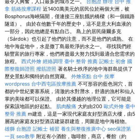
最令人興奮，人口最多的城市之一。
台胞證 辦理
台中 推
拿
筋絡按摩課程
近1400萬美元的居民位於兩個大洲，被
Bosphorus海峽隔開，僅連接三座飢餓的橋樑（和一個鐵路
隧道）。 由於在他數千年的歷史中，這不是意大利血液的
一部分，因此他總是有點自己。 島上的居民薩爾多克
（Sárdok）也引起了他們的注意，而不是他們的成熟。 在
地中海盆地中，水是撒丁島最乾淨的水之一。 尋找我們經
驗豐富的旅行專家，他們將盡最大努力找到最適合您需求的
旅程。
西式外燴
經絡調理
臺中 整骨 推薦
記帳士 初會
國
際整復師證照
撥筋證照
著名騎士秩序的地中海群島提供了
歷史景點和獨特的自然寶藏。
外燴茶點
台中 按摩
wordpress
台中西屯區按摩推薦
不可形容的藍色洞穴，首
都的中世紀要塞系統，清澈的水對潛水，舒適的漁村和仙人
掌的美味都可以保證。 由於其優越的地理位置，它可能是
探索該地區的好起點。
肌肉酸痛
大約由200
歐式外燴
臺中
整骨 推薦
m建造，這是一家現代家庭友好型酒店大樓，由5
層高的家庭友好型酒店建築群建造，周圍是地中海植物。
雄獅 台胞證
記帳士 補習
養生與整復推廣中心
seo保證第
一頁
seo教學
附近有小酒館，咖啡館，商店，餐館（約