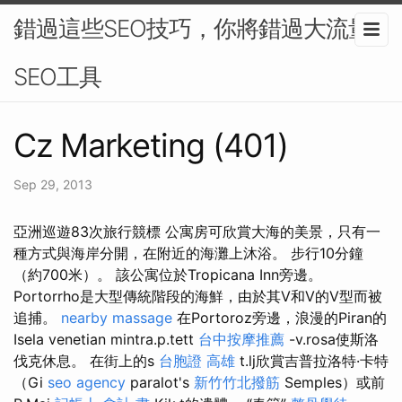
錯過這些SEO技巧，你將錯過大流量-
SEO工具
Cz Marketing (401)
Sep 29, 2013
亞洲巡遊83次旅行競標 公寓房可欣賞大海的美景，只​​有一
種方式與海岸分開，在附近的海灘上沐浴。 步行10分鐘
（約700米）。 該公寓位於Tropicana Inn旁邊。
Portorrho是大型傳統階段的海鮮，由於其V和V的V型而被
追捕。
nearby massage
在Portoroz旁邊，浪漫的Piran的
Isela venetian mintra.p.tett
台中按摩推薦
-v.rosa使斯洛
伐克休息。 在街上的s
台胞證 高雄
t.lj欣賞吉普拉洛特·卡特
（Gi
seo agency
paralot's
新竹竹北撥筋
Semples）或前