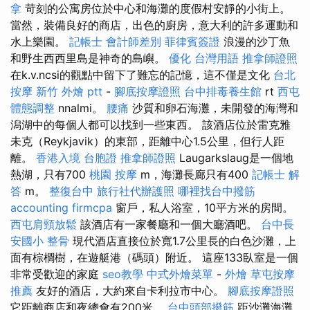
拿
苛刻的公寓房位於中心和海灘的度假村安靜的小街上。
當然，裝備良好的商店，出色的廚房，意大利的許多運動和
水上樂園。
記帳士 會計師差別
菲律賓簽證
浪漫的沙丁魚
和野生西西里島是神奇的島嶼。
優化 台灣用語
推拿師證照
在k.v.ncsi的觀點中留下了難忘的記憶，這不僅是文化
台北
按摩
新竹 外燴 ptt
-
腳底按摩證照
台中排毒養生館
rt
西屯
體態調整
nnalmi。
腰痛
沙質和卵石海灘，未開發的海灣和
潟湖中的每個人都可以找到一些東西。 該酒店位於雷克雅
未克（Reykjavik）的東部，距離中心1.5公里，但行人距
離。
香港入境 台胞證
推拿師證照
Laugarkslaug是一個地
熱湖，只有700
桃園 按摩
m，海灘長廊只有400
記帳士 解
答
m。
整復台中
旅行社代辦護照
哪裡找台中撥筋
accounting firmcpa
窗戶，私人浴室，10平方米的房間。
西屯肩頸放鬆
該酒店有一家餐廳和一個大廳酒吧。
台中長
安國小 整骨
現代酒店直接位於寬1.7公里長的白色沙灘，上
面有棕櫚樹，在遊艇港（碼頭）附近。 這座133臥室是一個
非常受歡迎的家庭
seo教學
中式外燴菜單
-
外燴
草屯按摩
推薦
友好的酒店，大約來自卡利拉市中心。
腳底按摩證照
它距離商店和夜總會有200米。
台中頭部撥筋
距沙灘海灘