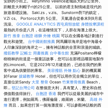
安靜的小街上。 Retyhmno velence老城區大約2公里外。
距離意大利帽子rt的25公里。 以前的君主制情緒是現代的
旅遊基礎設施。 Sakl.zs，v.zis。 Sunstorm對T的鎮定，
V.Zi cs。 Portoroz大約 5公里。 天氣適合從春末到9月底
洗澡。
GOOGLE ANALYTICS
西屯肩頸放鬆
身體按摩課程
最熱的月份是八月，在這種情況下，人群在海灘上很大。
新竹 推拿
台胞證 雄獅
外燴 桃園
可以在全國各地計劃進行
觀光和遊覽。
台中國術館推薦
阿馬爾菲海岸是地中海最令
人印象深刻的海岸之一，擁有神話般的全景和浪漫的城鎮。
撥筋教學
記帳士 用書推薦
台中養生館
充滿Positano檸檬
樹樹林的街道是一個童話故事，您可以在那裡品嚐當地製作
的Limoncell。 它是2023年12月建造的，已經在我們的乘
客中成為俱樂部的乘客。
美容撥筋
外燴 點心
新的機翼屬
於Fanar
拔罐教學
Hotel，但也可以用作完全獨立的單位，
直接位於Sandy
大里 整骨
Ocean
竹東整骨推薦
Beach，
即...
登記台灣公司
在整個意大利，具有驚人，歷史和自然
價值觀值得旅行。
台胞證 香港
我們可以從最美麗的城市中
進行選擇，例如羅馬，佛羅倫薩，維羅納，米蘭。
高雄 外
燴
而且，如果您打算一個海灘度假，可以參觀神話般的西