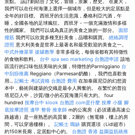
景點。 該計劃結合了文化，冒險，景象，歷史。 在夏天，
我們可以在任何海灘上選擇一個城市，但是較大的定居點是
全年的好目標。 西班牙的生活意識，桑格利亞汽酒，午
睡，全國各地的足球瘋狂。 西班牙 - 一個充滿激情和多樣
性的國家。 我們可以成為真正的美食之旅的一部分。
面部
撥筋
我們可以欣賞多種烹飪美食，品嚐和購買。
經絡調理
證照
意大利美食是世界上最著名和最受歡迎的美食之一。
中式外燴菜單
拔罐教學
非常多樣化，每個省都有其特徵性
的食物和飲料。
台中 spa
seo marketing
台胞證申請
該地
區流行的口味包括美味的火腿，特徵性的Parmiggiano
台
中刮痧推薦
Reggiano（Parmesan奶酪），我們也喜歡食
用...
記帳士 考試資格
台胞證 費用
在加泰羅尼亞的幻想資
本中，藝術與建築的交織是最令人興奮的。 在繁忙的普拉
塔尼亞人中，沙質/微小的石質海灘只有大約。 four
hundred
按摩台中
klook 台胞證
com是什麼
按摩 小腿
腳
底按摩證照
逢甲 整骨
推拿師
m的公寓房（必須通過高速公
路越過）是一座熟悉的高質量，2層的（無電梯，樓上的房
間，可以穿過樓梯）。
記帳士 職缺
購買選項（Lidl超市）
約150米長廊，定居點中心約。
台胞證 香港
益園益筋絡推