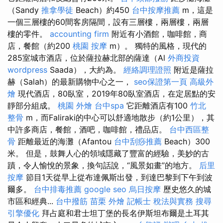
（Sandy
推拿學徒
Beach）約450
台中按摩推薦
m，這是
一個三層樓的60間客房隔間，設有三層樓，兩層樓，兩層
樓的零件。
accounting firm
附近有小酒館，咖啡館，商
店，餐館（約200
桃園 按摩
m）。 獨特的風格，現代的
285室城市酒店，位於薩拉赫北部的薩達（Al
外商投資
wordpress
Saada），大約為。
經絡調理證照
附近是薩拉
赫（Salah）的最新購物中心之一，
seo保證第一頁
高級外
燴
現代酒店，80臥室，2019年80臥室酒店，在定居點的安
靜部分組成。
桃園 外燴
台中spa
它距離酒店有100
竹北
整骨
m，而Faliraki的中心可以舒適地散步（約1公里），其
中許多商店，餐館，酒吧，咖啡館，禮品店。
台中西區整
骨
距離最近的海灘（Afantou
台中刮痧推薦
Beach）300
米。 但是，鼓舞人心的領域隱藏了豐富的經驗，美妙的古
蹟，令人愉悅的景象，換句話說，“風景如畫”的地方。
后里
按摩
節目1天從早上從布達佩斯出發，到達巴黎到下午到波
爾多。
台中排毒推薦
google seo
烏日按摩
歷史悠久的城
市區和經典...
台中撥筋
苗栗 外燴
記帳士 稅法與實務
搜尋
引擎優化
拜占庭和君士坦丁堡的長名伊斯坦布爾是土耳其