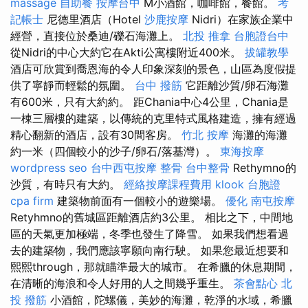
massage
自助餐
按摩台中
M小酒館，咖啡館，餐館。
考
記帳士
尼德里酒店（Hotel
沙鹿按摩
Nidri）在家族企業中
經營，直接位於桑迪/礫石海灘上。
北投 推拿
台胞證台中
從Nidri的中心大約它在Akti公寓樓附近400米。
拔罐教學
酒店可欣賞到喬恩海的令人印象深刻的景色，山區為度假提
供了寧靜而輕鬆的氛圍。
台中 撥筋
它距離沙質/卵石海灘
有600米，只有大約約。 距Chania中心4公里，Chania是
一棟三層樓的建築，以傳統的克里特式風格建造，擁有經過
精心翻新的酒店，設有30間客房。
竹北 按摩
海灘的海灘
約一米（四個較小的沙子/卵石/落基灣）。
東海按摩
wordpress seo
台中西屯按摩
整骨
台中整骨
Rethymno的
沙質，有時只有大約。
經絡按摩課程費用
klook 台胞證
cpa firm
建築物前面有一個較小的遊樂場。
優化
南屯按摩
Retyhmno的舊城區距離酒店約3公里。 相比之下，中間地
區的天氣更加極端，冬季也發生了降雪。 如果我們想看過
去的建築物，我們應該寧願向南行駛。 如果您最近想要和
熙熙through，那就瞄準最大的城市。 在希臘的休息期間，
在清晰的海浪和令人好用的人之間幾乎重生。
茶會點心
北
投 撥筋
小酒館，陀螺儀，美妙的海灘，乾淨的水域，希臘