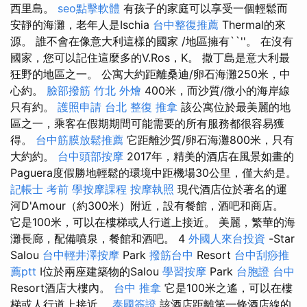
西里島。
seo點擊軟體
有孩子的家庭可以享受一個輕鬆而
安靜的海灘，老年人是Ischia
台中整復推薦
Thermal的來
源。 誰不會在像意大利這樣的國家 /地區擁有``''。 在沒有
國家，您可以記住這麼多的V.Ros，K。 撒丁島是意大利最
狂野的地區之一。 公寓大約距離桑迪/卵石海灘250米，中
心約。
臉部撥筋 竹北
外燴
400米，而沙質/微小的海岸線
只有約。
護照申請
台北 整復
推拿
該公寓位於最美麗的地
區之一，乘客在假期期間可能需要的所有服務都很容易獲
得。
台中筋膜放鬆推薦
它距離沙質/卵石海灘800米，只有
大約約。
台中頭部按摩
2017年，精美的酒店在風景如畫的
Paguera度假勝地輕鬆的環境中距機場30公里，僅大約是。
記帳士 考前
學按摩課程
按摩執照
現代酒店位於著名的運
河D'Amour（約300米）附近，設有餐館，酒吧和商店。
它是100米，可以在樓梯或人行道上接近。 美麗，繁華的海
灘長廊，配備噴泉，餐館和酒吧。 4
外國人來台投資
-Star
Salou
台中輕井澤按摩
Park
撥筋台中
Resort
台中刮痧推
薦ptt
I位於兩座建築物的Salou
學習按摩
Park
台胞證 台中
Resort酒店大樓內。
台中 推拿
它是100米之遙，可以在樓
梯或人行道上接近。
泰國簽證
該酒店距離第一條酒店線的