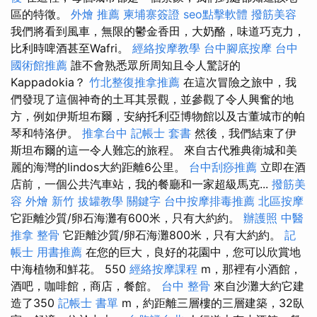
區的特徵。
外燴 推薦
柬埔寨簽證
seo點擊軟體
撥筋美容
我們將看到風車，無限的鬱金香田，大奶酪，味道巧克力，
比利時啤酒甚至Wafri。
經絡按摩教學
台中腳底按摩
台中
國術館推薦
誰不會熟悉眾所周知且令人驚訝的
Kappadokia？
竹北整復推拿推薦
在這次冒險之旅中，我
們發現了這個神奇的土耳其景觀，並參觀了令人興奮的地
方，例如伊斯坦布爾，安納托利亞博物館以及古董城市的帕
琴和特洛伊。
推拿台中
記帳士 套書
然後，我們結束了伊
斯坦布爾的這一令人難忘的旅程。 來自古代雅典衛城和美
麗的海灣的lindos大約距離6公里。
台中刮痧推薦
立即在酒
店前，一個公共汽車站，我的餐廳和一家超級馬克...
撥筋美
容
外燴 新竹
拔罐教學
關鍵字
台中按摩排毒推薦
北區按摩
它距離沙質/卵石海灘有600米，只有大約約。
辦護照
中醫
推拿
整骨
它距離沙質/卵石海灘800米，只有大約約。
記
帳士 用書推薦
在您的巨大，良好的花園中，您可以欣賞地
中海植物和鮮花。 550
經絡按摩課程
m，那裡有小酒館，
酒吧，咖啡館，商店，餐館。
台中 整骨
來自沙灘大約它建
造了350
記帳士 書單
m，約距離三層樓的三層建築，32臥