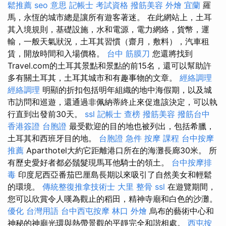
鬆推薦
seo 意思
記帳士 考試資格
撥筋美容
外燴 宜蘭
羅
馬，永恆的城市總是讓所有遊客著迷。 在此網站上，土耳
其入境規則，基礎設施，水和電源，電力網絡，貨幣，運
輸，一般天氣狀況，土耳其習慣（齋月，敷料），汽車租
賃，開放時間和入場價格。
台中 筋膜刀
您還將找到
Travel.com的土耳其景點和景點的前15名，還可以幫助許
多有關土耳其，土耳其城市和有趣事物的文章。
經絡調理
經絡調理
明顯的折扣包括明年組織的地中海假期，以及城
市訪問和巡遊，還通過非佩納蒂終止來促進該決定，可以執
行直到出發前30天。
ssl
記帳士 查榜
撥筋美容
撥筋台中
香港簽證 台胞證
最受歡迎的目的地也被列出，包括希臘，
土耳其和西班牙目的地。
台胞證 急件
按摩 課程
台中按摩
推薦
Aparthotel大約它距離港口所在的海灘長廊30米。 所
有歷史愛好者都必鬚髮現馬耳他騎士的領土。
台中按摩排
毒
印度尼西亞番茄巴厘島長期以來吸引了自然美女和輕鬆
的環境。
傳統整復推拿技術士
大里 整骨
ssl
在遊覽期間，
您可以欣賞令人嘆為觀止的稻田，精神寺廟和白色的沙灘。
優化 台灣用語
台中西屯按摩
林口 外燴
烏布的藝術中心和
神秘的神廟光環與熱帶景觀的平靜完全和諧相處。
西屯按