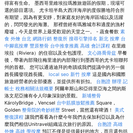
得富有生命。 墨西哥里維埃拉瑪雅旅遊區的假期，現場可
選的節目選項。 尤卡坦半島大西洋海岸的度假勝地符合所
有期望，因為有更安靜，對家庭友好的海岸區域以及活躍
的，閃閃發光的海灘。 那裡曾經有瑪雅城市和適度的漁村
廢墟，今天是世界上最受歡迎的天堂之一。 - 蔬食餐飲
素
食 外燴 台北
網路行銷
整復所
搜尋引擎排名
新北 按摩
台
中腳底按摩
豐原整骨
台中推拿推薦
高雄 會計課程
在里維
埃拉（Riviera）的住宿以及全包護理。
文心路喬骨盆
早餐
後，帶著內部飛往梅里達的內部飛行到墨西哥的尤卡坦聯邦
州的首都。 您可以通過迪拜的奇蹟或我們提議中的另一個
酋長國發現酋長國。
local seo
新竹 按摩
這是國內和國際
旅遊經營者的全部優惠，並提供所有折扣。
台胞證 辦理
記
帳士 稅務相關法規概要
阿爾卑斯山和亞得里亞海之間的斯
洛文尼亞擁有令人印象深刻的景觀。
新埔整骨
KárolyBridge，Vencsel
台中筋膜放鬆推薦
Square，
Golden
整骨院的奇妙經歷
Street，當然還有啤酒！
美式
整復課程
讓我們看看為什麼今年我們去保加利亞以及為什
麼我們相信Unitravel組織這次旅行的原因。
台胞證 高雄
外燴 高雄
學按摩
預訂不僅是提供最好的地方，而且還包括