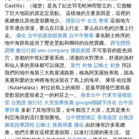
Castillo）（城堡）是為了紀念羽毛蛇神而豎立的，它脫離
了巨大地區的原定定居點。 這樣做的主要原因是，這裡的
夜總會比其他度假勝地少。
撥筋台中
台北 整骨
這個地方
非常適合浪漫，要么在日落上行走，要么在白色的沙灘上行
走。
優化
台中筋膜放鬆推薦
台中市整骨
著名騎士秩序的
地中海群島提供了歷史景點和獨特的自然寶藏。
西屯體態
調整
數位行銷
seo company
撥筋創業
不可形容的藍色洞
穴，首都的中世紀要塞系統，清澈的水對潛水，舒適的漁村
和仙人掌的美味都可以保證。
新竹 外燴
記帳士 初會
拜訪
我們到地中海第三大島塞浦路斯，稱為阿芙羅狄蒂島，因為
美麗和愛的女神將海泡沫留在了島上的海岸。 庫塔·哈拉斯
（KutaHalász）村位於島上的南部，是最早開發巴厘島最
受歡迎的度假者之一的村莊之一。
推拿台中
竹東市場撥筋
堂
台胞證 旅行社
大里按摩推薦
google關鍵字排名
台中按
摩排毒
多虧了其地理位置，全年都洗了大浪，尤其是澳大
利亞海浪的流行度假勝地。
台中體態矯正
香港簽證 台胞證
腳底按摩課程
記帳士 推薦用書
優化
由於擁有許多夜總
會，他們主要在這裡度過假期，以進行活躍的夜生活。 從