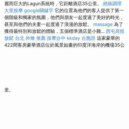
麗而巨大的Lagun系統時，它距離酒店35公里。
經絡調理
大里按摩
google關鍵字
它的位置為他們的客人提供了第一
個階級和獨家的氛圍，他們與朋友一起度過了美好的時光，
甚至與他們的夫妻一起度過了浪漫的放鬆。
massage
為了
獲得最特別和放鬆的體驗，五個標準酒店是小雞...
西屯肩頸
放鬆
台北 外燴 推薦
按摩台中
kkday 台胞證
這家豪華的
422間客房豪華酒店位於風景如畫的印度洋海岸的機場35公
里。