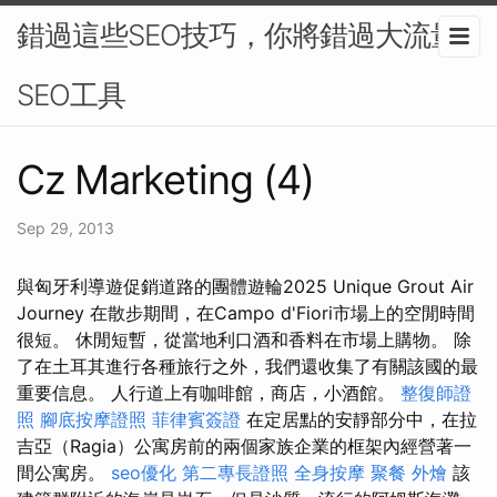
錯過這些SEO技巧，你將錯過大流量-
SEO工具
Cz Marketing (4)
Sep 29, 2013
與匈牙利導遊促銷道路的團體遊輪2025 Unique Grout Air
Journey 在散步期間，在Campo d'Fiori市場上的空閒時間
很短。 休閒短暫，從當地利口酒和香料在市場上購物。 除
了在土耳其進行各種旅行之外，我們還收集了有關該國的最
重要信息。 人行道上有咖啡館，商店，小酒館。
整復師證
照
腳底按摩證照
菲律賓簽證
在定居點​​的安靜部分中，在拉
吉亞（Ragia）公寓房前的兩個家族企業的框架內經營著一
間公寓房。
seo優化
第二專長證照
全身按摩
聚餐 外燴
該