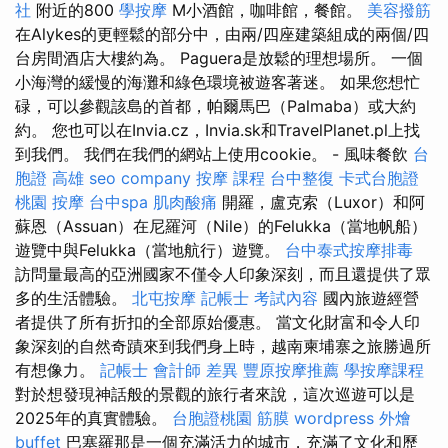
社
附近的800
學按摩
M小酒館，咖啡館，餐館。
美容撥筋
在Alykes的更輕鬆的部分中，由兩/四座建築組成的兩個/四
台房間酒店大樓約為。 Paguera是放鬆的理想場所。 一個
小海灣的緩慢的海灘和綠色環境被遊客著迷。 如果您想忙
碌，可以參觀該島的首都，帕爾馬巴（Palmaba）或大約
約。 您也可以在Invia.cz，Invia.sk和TravelPlanet.pl上找
到我們。 我們在我們的網站上使用cookie。 - 風味餐飲
台
胞證 高雄
seo company
按摩 課程
台中整復
卡式台胞證
桃園 按摩
台中spa
肌肉酸痛
開羅，盧克索（Luxor）和阿
蘇恩（Assuan）在尼羅河（Nile）的Felukka（當地帆船）
遊覽中與Felukka（當地航行）遊覽。
台中泰式按摩排毒
訪問量最高的亞洲國家不僅令人印象深刻，而且還提供了眾
多的生活體驗。
北屯按摩
記帳士 考試內容
國內旅遊經營
者提供了所有折扣的全部原始優惠。 當文化財富和令人印
象深刻的自然奇蹟來到我們身上時，越南柬埔寨之旅勝過所
有想像力。
記帳士 會計師 差異
豐原按摩推薦
學按摩課程
對於想發現神話般的景觀的旅行者來說，這次巡遊可以是
2025年的真實體驗。
台胞證桃園
筋膜
wordpress
外燴
buffet
巴塞羅那是一個充滿活力的城市，充滿了文化和歷