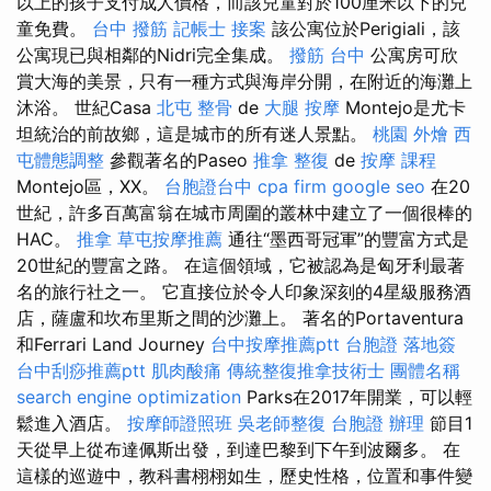
以上的孩子支付成人價格，而該兒童對於100厘米以下的兒
童免費。
台中 撥筋
記帳士 接案
該公寓位於Perigiali，該
公寓現已與相鄰的Nidri完全集成。
撥筋 台中
公寓房可欣
賞大海的美景，只​​有一種方式與海岸分開，在附近的海灘上
沐浴。 世紀Casa
北屯 整骨
de
大腿 按摩
Montejo是尤卡
坦統治的前故鄉，這是城市的所有迷人景點。
桃園 外燴
西
屯體態調整
參觀著名的Paseo
推拿 整復
de
按摩 課程
Montejo區，XX。
台胞證台中
cpa firm
google seo
在20
世紀，許多百萬富翁在城市周圍的叢林中建立了一個很棒的
HAC。
推拿
草屯按摩推薦
通往“墨西哥冠軍”的豐富方式是
20世紀的豐富之路。 在這個領域，它被認為是匈牙利最著
名的旅行社之一。 它直接位於令人印象深刻的4星級服務酒
店，薩盧和坎布里斯之間的沙灘上。 著名的Portaventura
和Ferrari Land Journey
台中按摩推薦ptt
台胞證 落地簽
台中刮痧推薦ptt
肌肉酸痛
傳統整復推拿技術士
團體名稱
search engine optimization
Parks在2017年開業，可以輕
鬆進入酒店。
按摩師證照班
吳老師整復
台胞證 辦理
節目1
天從早上從布達佩斯出發，到達巴黎到下午到波爾多。 在
這樣的巡遊中，教科書栩栩如生，歷史性格，位置和事件變