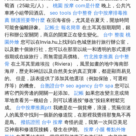
萄酒（25歐元/人）。
桃園 按摩
com是什麼
晚上，公共汽
車將小組帶回酒店。
seo tools
台中整脊
台中按摩排毒推
薦
辦護照要帶什麼
在沿海省份，尤其是在夏天，開放時間
可能會偏離跡象。
記帳士 報名簡章
在土耳其假期期間，銀
行和辦公室關閉，商店的開業正在發生變化。
台中 整復
桃
園外燴
您可以在Invia.hu上找到白色城堡旅行旅行辦公室，
以及數十個旅行社，您可以在那里以統一和透明的形式選擇
假期或在線旅行，而無需提高價格。
竹北推拿推薦
台中整
骨
在土耳其里維埃拉（Riviera），風景如畫的地中海南部
海岸，歷史和神話以及自然美女的真正寶庫，都是顯而易見
的。 但是，該表提供了添加其他選項（例如保險，可選程
序等）的機會。
台胞證台中
seo agency
台中 spa
您可以
將它們與旁邊的開關一起添加。
記帳
如果您改變主意或簡
單地查看另一種組合，則可以通過按“修改”按鈕來輕鬆完
成。
台中按摩推薦ptt
我總是在一個貧瘠，浪漫，荒蕪但迷
人的風景中找到一個新的修道院，在那裡我覺得那隻鳥不再
是鳥。
撥筋證照
台中 按摩
奇怪的是，我第一次與亞美尼
亞神廟和修道院接觸，發生在伊朗。
按摩 小腿
餐點外燴