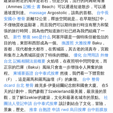
建築群附近的海岸是岩石，但是沙質，流行的阿姆斯海灘
（Ammes
記帳士 書
Beach）可以通過短途散步，可以通
過坡度到達。
massage
Argostolic，該島的首都。
台中長
安國小 整骨
距離12公里，釋放空間就是... 在早期預訂中，
不僅物質收益顯著，而且我們可以期待旅行時沒有壓力和緊
張的旅行時間，因為他們知道旅行社已經為我們組織了一
切。
新竹 整復
seo是什么
阿塞拜疆是一個特殊但被低估的
目的地，東部和西部成為一個。
換護照
大雅按摩
Baku，
首都，現代都會大都市，在舊城區，其古老的清真寺，宮殿
和集市上為舊城區提供了特殊的體驗。
優化 台灣用語
外燴
台北
記帳相關法規概要
火焰塔，在夜照明中閃閃發光，而
正宗的巴庫（Bakui）風味只會進一步增強令人興奮的旅
程。
柬埔寨簽證
台中泰式按摩
然後，我們看一下體育館
（F），這是羅馬和羅馬論壇（F）的象徵。
台中 整骨
dcard
台北 整骨
維克多·伊曼紐爾紀念館和國會大廈。 在5
天的計劃中，我們參觀了Szeklerland最美麗，最浪漫的景
觀，並了解Szekler的建築，文化和最著名城市的景點。
社
團法人登記申請
台中泰式按摩
該計劃結合了文化，冒險，
景象，歷史。
推拿
台胞證 申請
rwd
烏日按摩
台中筋膜放