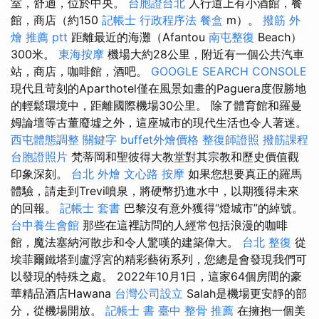
室，舒適，位於中央。
台胞證台北
人行道上有小酒館，餐
館，商店（約150
記帳士 行政程序法
餐盒
m）。
撥筋
外
燴 推薦 ptt
距離最近的海灘（Afantou
南屯整復
Beach）
300米。
東海按摩
機場大約28公里，附近有一個公共汽車
站，商店，咖啡館，酒吧。
GOOGLE SEARCH CONSOLE
現代且苛刻的Aparthotel僅在風景如畫的Paguera度假勝地
的輕鬆環境中，距離國際機場30公里。 除了體育館和羅曼
姆論壇等古董廢墟之外，這座城市的現代生活也令人著迷。
西屯體態調整
關鍵字
buffet外燴價格
整復師證照
撥筋課程
台胞證照片
梵蒂岡和聖彼得大教堂對其宗教和歷史價值觀
印象深刻。
台北 外燴
文心路 按摩
如果您想要真正的羅馬
體驗，請走到Trevi噴泉，將硬幣扔進水中，以期獲得未來
的回報。
記帳士 套書
巴黎沒有意外獲得“燈城市”的綽號。
台中養生會館
那些在這裡訪問的人經常包括浪漫的咖啡
館，魔法塞納河散步和令人驚嘆的建築偉大。
台北 整復
從
埃菲爾鐵塔到盧浮宮的精彩藝術系列，您總是會發現我們可
以發現的特殊之處。 2022年10月1日，這家64個房間的豪
華精品酒店Hawana
台灣公司設立
Salah是機場更安靜的部
分，從機場開放。
記帳士 書
臺中 整骨 推薦
在擁抱一個美