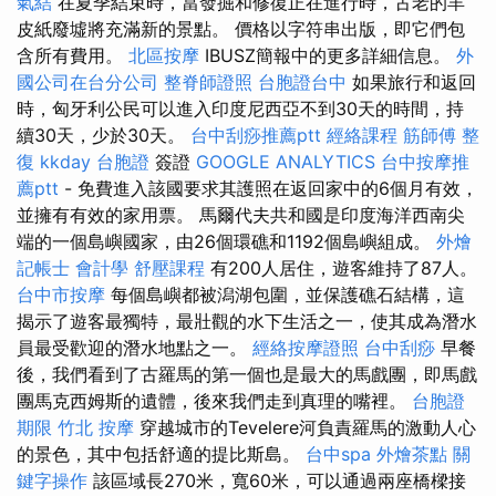
氣結
在夏季結束時，當發掘和修復正在進行時，古老的羊
皮紙廢墟將充滿新的景點。 價格以字符串出版，即它們包
含所有費用。
北區按摩
IBUSZ簡報中的更多詳細信息。
外
國公司在台分公司
整脊師證照
台胞證台中
如果旅行和返回
時，匈牙利公民可以進入印度尼西亞不到30天的時間，持
續30天，少於30天。
台中刮痧推薦ptt
經絡課程
筋師傅
整
復
kkday 台胞證
簽證
GOOGLE ANALYTICS
台中按摩推
薦ptt
- 免費進入該國要求其護照在返回家中的6個月有效，
並擁有有效的家用票。 馬爾代夫共和國是印度海洋西南尖
端的一個島嶼國家，由26個環礁和1192個島嶼組成。
外燴
記帳士 會計學
舒壓課程
有200人居住，遊客維持了87人。
台中市按摩
每個島嶼都被潟湖包圍，並保護礁石結構，這
揭示了遊客最獨特，最壯觀的水下生活之一，使其成為潛水
員最受歡迎的潛水地點之一。
經絡按摩證照
台中刮痧
早餐
後，我們看到了古羅馬的第一個也是最大的馬戲團，即馬戲
團馬克西姆斯的遺體，後來我們走到真理的嘴裡。
台胞證
期限
竹北 按摩
穿越城市的Tevelere河負責羅馬的激動人心
的景色，其中包括舒適的提比斯島。
台中spa
外燴茶點
關
鍵字操作
該區域長270米，寬60米，可以通過兩座橋樑接