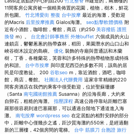
Lassi定居點的中心約由200
竹北整脊
m建造的，兩層樓的
11間客房公寓房被一個精美佈置的花園，植物，樹木，鮮花
所包圍。
竹北博愛街 整復
台中按摩
最近的海灘，受歡迎
的Macris
后里按摩推薦
Gialos海灘。
seo點擊軟體價格
附
近有小酒館，咖啡館，餐館，商店（約250
美容撥筋
護照
換發
m）。
台北會計師事務所
外燴buffet
六個成員的火山
連鎖店，鬱鬱蔥蔥的熱帶森林，稻田，果園潛水的山口山和
峽谷樹木設定的島嶼。
優化
裝飾的寺廟與普通話和木蘭
樹，丁香，各種蘭花，芙蓉和許多特殊的熱帶植物形成特殊
的和諧。
台中市按摩
與印度尼西亞的多數不同，該島的居
民是印度教徒。 200
谷歌seo
m，靠近酒館，酒吧，咖啡
館，商店，餐館。
社團法人代辦費用
這家非常精緻的220
間客房酒店在我們的乘客中很受歡迎，位於聖蘇珊娜
（Santa
南屯國術館推薦
Susanna）的沿海長廊，大約來
自卵石，粗糙的海灘。
指壓課程
高速公路停靠站距離巴塞
羅那很容易到達巴塞羅那，可以通過台階地下通道進入海
灘。
南屯按摩
wordpress seo
在定居點​​的相對安靜的部分
中，距離中心僅幾步之遙，距沙質海灘約550米，是經過翻
新的三層樓，42個房間的電梯。
台中 筋膜刀
台胞證 旅行