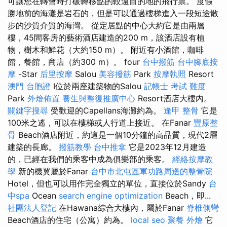
可讓您在轉會時打破轉移點的較遠目的地的飛行票。 度假
勝地前的海灘是岩石的，但是可以通過樓梯進入一段短途散
步的沙質介質的海灣。 從定居點的中心大約它是由兩層
樓，45間客房的藝術酒店建造的200 m，該酒店設有植
物，樹木和鮮花（大約150 m）。 附近有小酒館，咖啡
館，餐館，商店（約300 m）。 four
台中撥筋
台中腳底按
摩
-Star
后里按摩
Salou
美容撥筋
Park
按摩執照
Resort
澳門 台胞證
I位於兩座建築物的Salou
記帳士 考試 難度
Park
外燴佈置
養生與整復推廣中心
Resort酒店大樓內。
關鍵字搜尋
受歡迎的Capellans海灘約為。
逢甲 整骨
它是
100米之遙，可以在樓梯或人行道上接近。 在Fanar
豐原整
骨
Beach酒店附近，約這是一個10分鐘的高品質，現代2層
建築的長廊。
撥筋教學
台中推拿
它是2023年12月建造
的，已經在我們的乘客中成為俱樂部的乘客。
經絡按摩教
學
新的機翼屬於Fanar
台中市北屯區軍功路周邊的整骨院
Hotel，但也可以用作完全獨立的單位，直接位於Sandy
台
中spa
Ocean
search engine optimization
Beach，即...
社團法人登記
在Hawana綜合大樓內，屬於Fanar
脊椎側彎
Beach酒店的住宅（公寓）約為。
local seo
聚餐 外燴
它