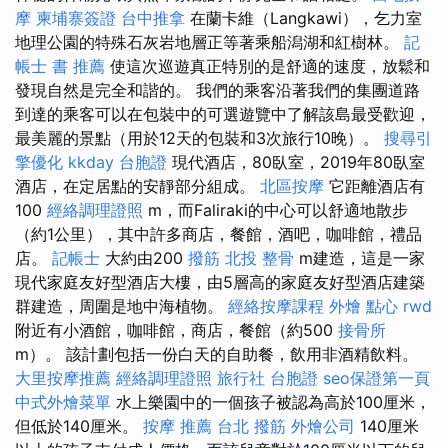
摩
柬埔寨簽證
台中推拿
在蘭卡維（Langkawi），乞力室
地理公園的特殊石灰岩地層正等著乘船潟湖和紅樹林。
記
帳士 書 推薦
使這次巡遊真正特別的是舒適的速度，放鬆和
發現自然是完全和諧的。 我們的乘客沿著我們的集團道路
到達的乘客可以在包裝中的可選遊覽中了解該島最受歡迎，
最美麗的景點（用於12天的包裝和3次旅行10晚）。
搜尋引
擎優化
kkday 台胞證
現代酒店，80臥室，2019年80臥室
酒店，在定居點的安靜部分組成。
北區按摩
它距離酒店有
100
經絡調理證照
m，而Faliraki的中心可以舒適地散步
（約1公里），其中許多商店，餐館，酒吧，咖啡館，禮品
店。
記帳士
大約由200
撥筋
北投 整骨
m建造，這是一家
現代家庭友好型酒店大樓，由5層高的家庭友好型酒店建築
群建造，周圍是地中海植物。
經絡按摩課程
外燴 點心
rwd
附近有小酒館，咖啡館，商店，餐館（約500
接骨所
m）。 該計劃包括一份白天的自助餐，飲用非酒精飲料。
大里按摩推薦
經絡調理證照
旅行社 台胞證
seo保證第一頁
中式外燴菜單
水上樂園中的一個孩子被認為高於100厘米，
但低於140厘米。
按摩 推薦
台北 撥筋
外燴公司
140厘米