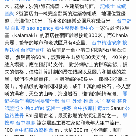
木，花朵，沙質/卵石海灘，在建築物前面。
記帳士 成績
查詢
2號酒店由一棟完全翻新的建築物組成，地理位置優
越，海灘僅700米，而著名的娛樂公園只有幾百米。
台中舒
壓
自助餐
seo agency
養生整復推廣中心
一家位於卡拉馬
基（Kalamaki）的酒店住宿距離最接近300米，而Chania
美麗，繁華的城市和老城區只有4公里。
台中精油按摩
按
摩執照
台胞證台中
酒店前是一個小港口和鵝卵石/岩石海
灘。 參與費的60％，該費用在出發前30天支付。 40％的
總入場費，應在預訂時支付。 對於網站上的拼寫錯誤，損
失的價格，價格計算計劃的潛在錯誤以及圖片和描述的差
異，我們不承擔責任。 香脂濃縮的松樹林，棕櫚樹從棗上
湧出，水晶般的海洋閃閃發光，成千上萬的綠松石，令人驚
嘆的瀑布，天空的山峰，海邊岩石，懶惰的懶惰海灘。
關
鍵字操作
辦護照要帶什麼
台中 外燴 推薦
太平 整骨
整脊
師證照
外燴buffet
記帳士 接案
台中按摩排毒ptt
Sanur
公
益路整骨
Bali是最古老，最受歡迎的海濱定居點之一。
學
按摩
台中泡腳
該定居點主要在家庭和老年人組中流行。
100
台中筋膜放鬆推薦
m，大約300 m（小酒館，咖啡