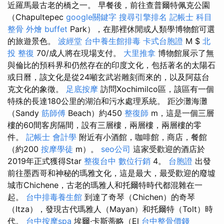
近羅馬最古老的橋之一。 早餐後，前往查普爾特佩克公園
（Chapultepec
google關鍵字
搜尋引擎排名
記帳士 科目
整骨
外燴 buffet
Park），在那裡休閒或人類學博物館可選
的旅遊景色。
波經堂
台中養生館排毒
卡式台胞證
M $
北
投 整復
70/成人將在現場支付。
大里推拿
博物館展示了無
與倫比的預科界和仍然存在的印度文化，包括著名的太陽石
或日曆，該文化是從24噸玄武岩雕刻而來的，以及阿茲台
克文化的象徵。
足底按摩
訪問Xochimilco區，該區有一個
特殊的長達180公里的湖泊和污水處理系統。 距沙灘海灘
（Sandy
筋師傅
Beach）約450
整復師
m，這是一個三層
樓的60間客房隔間，設有三層樓，兩層樓，兩層樓的零
件。
記帳士 會計學
附近有小酒館，咖啡館，商店，餐館
（約200
按摩學徒
m）。
seo公司
這家受歡迎的酒店於
2019年正式獲得Star
整復台中
數位行銷
4。
台胞證
出發
前往墨西哥和神秘的瑪雅文化，這是最大，最受歡迎的廢墟
城市Chichene，古老的瑪雅人和托爾特時代都混雜在一
起。
台中排毒養生館
到達了奇琴（Chichen）的奇琴
（Itza），發現古代瑪雅人（Mayan）和托爾特（Tolt）時
代。
台中按摩spa
埃爾·卡斯蒂略（El
台中整骨價錢