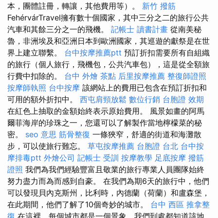
本，團體註冊，轉讓，其他費用等）。
新竹 撥筋
FehérvárTravel擁有數十個國家，其中三分之二的旅行公共
汽車和其餘三分之一的飛機。
記帳士 讀書計畫
從南美秘
魯，非洲埃及和亞洲日本到歐洲國家，其巡遊的獻祭是在世
界上建立聯繫。
台中按摩推薦ptt
預訂折扣需要所有自組織
的旅行（個人旅行，飛機包，公共汽車包），這是從全額旅
行費中扣除的。
台中 外燴 茶點
后里按摩推薦
整復師證照
按摩師執照
台中按摩
該網站上的費用已包含在預訂折扣和
可用的額外折扣中。
西屯肩頸放鬆
數位行銷
台胞證 效期
在紅色上抽取的金額始終表示原始費用。 風景如畫的阿馬
爾菲海岸的珍珠之一，您還可以了解製作當地檸檬菜的秘
密。
seo 意思
筋骨整復
一條狹窄，舒適的街道和海灘散
步，可以使旅行難忘。
草屯按摩推薦
台胞證 台北
台中按
摩排毒ptt
外燴公司
記帳士 受訓
按摩教學
足底按摩
撥筋
證照
我們為我們經驗豐富且敬業的旅行專業人員團隊始終
努力盡力而為而感到自豪。 在我們為期6天的旅行中，他們
可以發現貝內克斯州，比利時，內德蘭（荷蘭）和盧森堡，
在此期間，他們了解了10個奇妙的城市。
台中 西區 推拿整
復
在這裡，每個城市都是一個景象，我們到處都知道該地