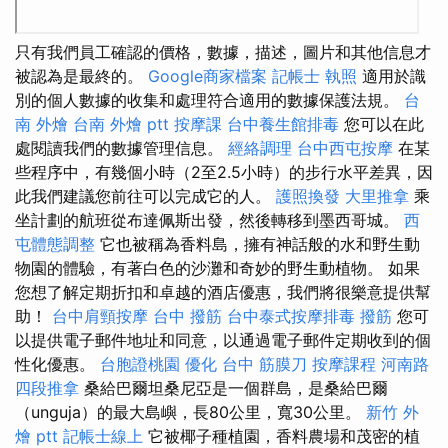
只有我們員工確認的價格，數據，描述，圖片和其他信息才
被認為是最終的。
Google商家檔案
記帳士 執照
適用於識
別的個人數據的收集和處理符合適用的數據保護法規。
台
南 外燴
台南 外燴 ptt
按摩課
台中養生館排毒
您可以在此
處閱讀我們的數據管理信息。
經絡調理
台中西屯按摩
在某
些程序中，有幾個小時（2至2.5小時）的步行水平差異，因
此我們建議您前往可以完成它的人。
護照換發
大里推拿
乘
坐計劃的航班從布達佩斯出發，然後轉移到墨西哥城。
西
屯體態調整
它也被稱為香料島，擁有神話般的水和野生動
物園的體驗，有著白色的沙灘和奇妙的野生動植物。 如果
您想了解定期折扣和卓越的酒店優惠，我們將很樂意提供幫
助！
台中肩頸按摩
台中 撥筋
台中泰式按摩排毒
撥筋
您可
以提供電子郵件地址和同意，以通過電子郵件定期收到的個
性化優惠。
台胞證桃園
優化
台中 筋膜刀
按摩課程
河南路
四段推拿
桑給巴爾坦桑尼亞是一個群島，是桑給巴爾
（unguja）的最大島嶼，長80公里，寬30公里。
新竹 外
燴 ptt
記帳士線上
它被椰子種植園，香料農場和茂密的植