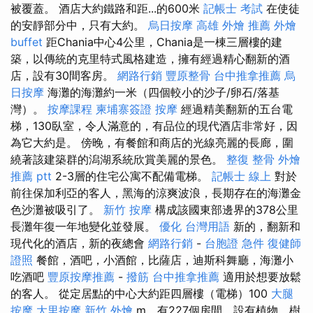
被覆蓋。 酒店大約鐵路和距...的600米
記帳士 考試
在使徒
的安靜部分中，只有大約。
烏日按摩
高雄 外燴 推薦
外燴
buffet
距Chania中心4公里，Chania是一棟三層樓的建
築，以傳統的克里特式風格建造，擁有經過精心翻新的酒
店，設有30間客房。
網路行銷
豐原整骨
台中推拿推薦
烏
日按摩
海灘的海灘約一米（四個較小的沙子/卵石/落基
灣）。
按摩課程
柬埔寨簽證
按摩
經過精美翻新的五台電
梯，130臥室，令人滿意的，有品位的現代酒店非常好，因
為它大約是。 傍晚，有餐館和商店的光線亮麗的長廊，圍
繞著該建築群的潟湖系統欣賞美麗的景色。
整復 整骨
外燴
推薦 ptt
2-3層的住宅公寓不配備電梯。
記帳士 線上
對於
前往保加利亞的客人，黑海的涼爽波浪，長期存在的海灘金
色沙灘被吸引了。
新竹 按摩
構成該國東部邊界的378公里
長灘年復一年地變化並發展。
優化 台灣用語
新的，翻新和
現代化的酒店，新的夜總會
網路行銷
-
台胞證 急件
復健師
證照
餐館，酒吧，小酒館，比薩店，迪斯科舞廳，海灘小
吃酒吧
豐原按摩推薦
-
撥筋
台中推拿推薦
適用於想要放鬆
的客人。 從定居點的中心大約距四層樓（電梯）100
大腿
按摩
大里按摩
新竹 外燴
m，有227個房間，設有植物，樹