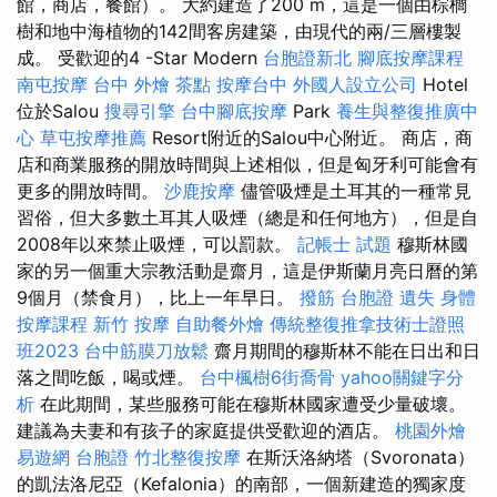
館，商店，餐館）。 大約建造了200 m，這是一個由棕櫚
樹和地中海植物的142間客房建築，由現代的兩/三層樓製
成。 受歡迎的4 -Star Modern
台胞證新北
腳底按摩課程
南屯按摩
台中 外燴 茶點
按摩台中
外國人設立公司
Hotel
位於Salou
搜尋引擎
台中腳底按摩
Park
養生與整復推廣中
心
草屯按摩推薦
Resort附近的Salou中心附近。 商店，商
店和商業服務的開放時間與上述相似，但是匈牙利可能會有
更多的開放時間。
沙鹿按摩
儘管吸煙是土耳其的一種常見
習俗，但大多數土耳其人吸煙（總是和任何地方），但是自
2008年以來禁止吸煙，可以罰款。
記帳士 試題
穆斯林國
家的另一個重大宗教活動是齋月，這是伊斯蘭月亮日曆的第
9個月（禁食月），比上一年早日。
撥筋
台胞證 遺失
身體
按摩課程
新竹 按摩
自助餐外燴
傳統整復推拿技術士證照
班2023
台中筋膜刀放鬆
齋月期間的穆斯林不能在日出和日
落之間吃飯，喝或煙。
台中楓樹6街喬骨
yahoo關鍵字分
析
在此期間，某些服務可能在穆斯林國家遭受少量破壞。
建議為夫妻和有孩子的家庭提供受歡迎的酒店。
桃園外燴
易遊網 台胞證
竹北整復按摩
在斯沃洛納塔（Svoronata）
的凱法洛尼亞（Kefalonia）的南部，一個新建造的獨家度