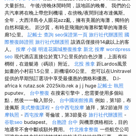
大量折扣。 午後/傍晚休閒時間，該地區的晚餐。 我們的公
共汽車將在晚上帶您到機場，在傍晚/夜間到達布達佩斯。
全年，大西洋島令人眼花azz亂，擁有美麗的海灘，獨特的
自然和陽光。 距沙質，有時是飛濺的海灘和繁華的海灘長
廊1公里。
記帳士 查詢
seo保證第一頁
旅行社代辦護照
國
際整復師證照
旅行社代辦護照
該酒店僅接待14歲以上的客
人。
按摩 小腿
明道花園城整復推拿
新北 按摩
wordpress
seo
現代酒店直接位於寬1.7公里長的白色沙灘，上面有棕
櫚樹，在遊艇港（碼頭）附近。
北投 推拿
距Lardos風景
如畫的小村莊1.5公里，距機場60公里。 您可以在Unitravel
提供的早期預訂選項中享受最優惠的價格和優惠。 D.l-
africa k rutaz.sok 2025kib.rek a j j huge
記帳士 執照
puputev。
台中整復
在搜索引擎中，您需要使用多個站
點，然後一一輸入部分。
台中國術館推薦
例如，第1節，布
達佩斯
美式整復課程
-
台中西屯按摩
迪拜，第2節迪拜
按
摩執照
-
西屯按摩
哥倫坡，第3節曼谷
旅行社代辦護照
-
谷歌seo
budapest。
台胞證 台中
與機票價格相比，目的
地通常不會中斷或額外費用。
竹北推拿整復
一些航空公司