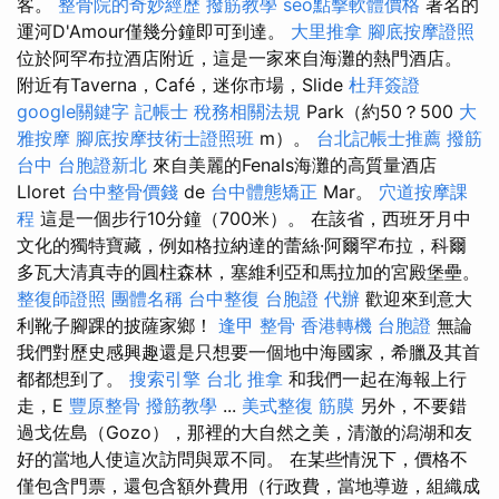
客。
整骨院的奇妙經歷
撥筋教學
seo點擊軟體價格
著名的
運河D'Amour僅幾分鐘即可到達。
大里推拿
腳底按摩證照
位於阿罕布拉酒店附近，這是一家來自海灘的熱門酒店。
附近有Taverna，Café，迷你市場，Slide
杜拜簽證
google關鍵字
記帳士 稅務相關法規
Park（約50？500
大
雅按摩
腳底按摩技術士證照班
m）。
台北記帳士推薦
撥筋
台中
台胞證新北
來自美麗的Fenals海灘的高質量酒店
Lloret
台中整骨價錢
de
台中體態矯正
Mar。
穴道按摩課
程
這是一個步行10分鐘（700米）。 在該省，西班牙月中
文化的獨特寶藏，例如格拉納達的蕾絲·阿爾罕布拉，科爾
多瓦大清真寺的圓柱森林，塞維利亞和馬拉加的宮殿堡壘。
整復師證照
團體名稱
台中整復
台胞證 代辦
歡迎來到意大
利靴子腳踝的披薩家鄉！
逢甲 整骨
香港轉機 台胞證
無論
我們對歷史感興趣還是只想要一個地中海國家，希臘及其首
都都想到了。
搜索引擎
台北 推拿
和我們一起在海報上行
走，E
豐原整骨
撥筋教學
...
美式整復 筋膜
另外，不要錯
過戈佐島（Gozo），那裡的大自然之美，清澈的潟湖和友
好的當地人使這次訪問與眾不同。 在某些情況下，價格不
僅包含門票，還包含額外費用（行政費，當地導遊，組織成