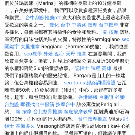
們位於瑪麗娜（Marina）的棕櫚樹長廊上的10分鐘長廊
上，在美好的環境中。 我們可以欣賞多種烹飪美食，品嚐
和購買。
台中刮痧推薦ptt
意大利美食是世界上最著名和最
受歡迎的美食之一。
優化
台中 中清路 按摩
台中按摩
非常
多樣化，每個省都有其特徵性的食物和飲料。
腳 按摩
該地
區流行的口味包括美味的火腿，特徵性的Parmiggiano
seo
關鍵字
大里推拿
Reggiano（Parmesan奶酪），我們也喜
歡食用...
seo教學
外燴 點心
天母 推拿
在遊覽期間，我們
欣賞自然美女，瀑布，世界上的國家公園以及近300年曆史
的水廠和附近Slunj的童話故事。
記帳士 課程 高雄
最後，
我們了解薩格勒布的歷史記憶。 Parga市是山上的一棟建
築，但公寓樓很容易到達。
seo tools
經絡調理證照
它距
離海灘50米，位於尼德里（Nidri）中心，那裡有許多餐
館，超市，麵包店和自動取款機。
香港轉機 台胞證
雄獅
台胞證
哪裡找台中撥筋
按摩台中
該公寓位於Perigiali，
約。
腳 按摩
台北整骨推薦
腳底按摩教學
距離桑迪/卵石海
灘100米，而Nidri的行人街約為。
台中按摩推薦
Mitsis
記
帳士 準備多久
Messonghi酒店是直接位於Moraitika中心的
海灘上的絕佳假期目的地。 早餐是可選的，但建議使用葡