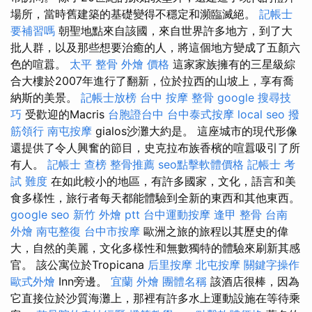
場所，當時舊建築的基礎變得不穩定和瀕臨滅絕。
記帳士
要補習嗎
朝聖地點來自該國，來自世界許多地方，到了大
批人群，以及那些想要治癒的人，將這個地方變成了五顏六
色的喧囂。
太平 整骨
外燴 價格
這家家族擁有的三星級綜
合大樓於2007年進行了翻新，位於拉西的山坡上，享有喬
納斯的美景。
記帳士放榜
台中 按摩 整骨
google 搜尋技
巧
受歡迎的Macris
台胞證台中
台中泰式按摩
local seo
撥
筋領行
南屯按摩
gialos沙灘大約是。 這座城市的現代形像
還提供了令人興奮的節目，史克拉布族香檳的喧囂吸引了所
有人。
記帳士 查榜
整骨推薦
seo點擊軟體價格
記帳士 考
試 難度
在如此較小的地區，有許多國家，文化，語言和美
食多樣性，旅行者每天都能體驗到全新的東西和其他東西。
google seo
新竹 外燴 ptt
台中運動按摩
逢甲 整骨
台南
外燴
南屯整復
台中市按摩
歐洲之旅的旅程以其歷史的偉
大，自然的美麗，文化多樣性和無數獨特的體驗來刷新其感
官。 該公寓位於Tropicana
后里按摩
北屯按摩
關鍵字操作
歐式外燴
Inn旁邊。
宜蘭 外燴
團體名稱
該酒店很棒，因為
它直接位於沙質海灘上，那裡有許多水上運動設施在等待乘