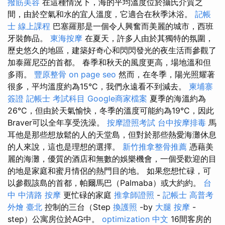
撥筋美容
在這種情況下，海的平均溫度位於攝氏介質之
間，由於空氣和水的宜人溫度，它適合在秋季沐浴。
記帳
士 線上課程
巴塞羅那是一個令人興奮而美麗的城市，西班
牙裝飾品。
東海按摩
在夏天，許多人由於其獨特的氛圍，
歷史悠久的地區，建築好奇心和閃閃發光的夜生活而參觀了
加泰羅尼亞的首都。 春季和秋天的風度更高，場地溫和但
多雨。
豐原整骨
on page seo
然而，在冬季，陽光照耀著
很多，平均溫度約為15°C，我們永遠看不到減去。
柬埔寨
簽證
記帳士 考試科目
Google商家檔案
夏季的海溫約為
26°C，但由於天氣愉快，冬季的溫度可能約為19°C，因此
Braver可以全年享受洗澡。
按摩證照考試
台中按摩排毒
馬
耳他是那些想放鬆的人的天堂島，但對於那些熱愛海灘休息
的人來說，這也是理想的選擇。
新竹推拿整骨推薦
憑藉美
麗的海灘，優質的酒店和無數的娛樂機會，一個受歡迎的目
的地是家庭和蜜月情侶的熱門目的地。 如果您想忙碌，可
以參觀該島的首都，帕爾馬巴（Palmaba）或大約約。
台
中 中清路 按摩
更忙碌的家庭
推拿師證照
-
記帳士 高普考
外燴 臺北
控制的三台（Step
換護照
-by
大腿 按摩
-
step）公寓房位於AG中。
optimization 中文
16間客房的