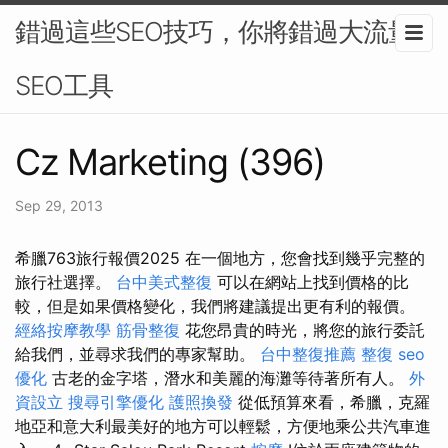
錯過這些SEO技巧，你將錯過大流量-
SEO工具
Cz Marketing (396)
Sep 29, 2013
希臘763旅行報價2025 在一個地方，您會找到幾乎完整的
旅行社選擇。
台中美式整復
可以在網站上找到價格的比
較，但是如果價格變化，我們將建議提出更有利的報價。
經絡按摩教學
筋骨整復
花您昂貴的時光，將您的旅行委託
給我們，並尋求我們的專家幫助。
台中整復推薦
整復
seo
優化
古老的金字塔，潛水和美麗的海灘等待著所有人。
外
資設立
搜尋引擎優化
護照換發
從低預算來看，希臘，克羅
地亞和意大利最美好的地方可以輕鬆，方便地乘公共汽車進