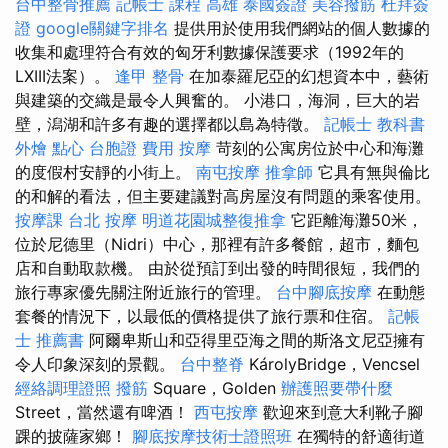
台中整骨推薦
記帳士 課程 高雄
泰國簽證
美容撥筋
杜拜簽
證
google關鍵字排名
提供用於使用我們網站的個人數據的
收集和處理符合有效的匈牙利數據保護要求（1992年的
LXIII法案）。
逢甲 整骨
在加泰羅尼亞的幻想資本中，藝術
與建築的交織是最令人興奮的。 小港口，海洞，巨大的岩
壁，潟湖和許多有趣的選擇都以島為特徵。
記帳士 教科書
外燴 點心
台胞證 費用
按摩
苛刻的公寓房位於中心和海灘
的度假村安靜的小街上。
南屯按摩
推拿師
它具有無與倫比
的和解的看法，但主要建議對高房屋沒有問題的乘客使用。
按摩課
台北 按摩
明道花園城整復推拿
它距離海灘50米，
位於尼德里（Nidri）中心，那裡有許多餐館，超市，麵包
店和自動取款機。 由於從預訂到出發的時間很短，我們的
旅行專家優先關注附近旅行的管理。
台中腳底按摩
在動態
套餐的情況下，以最低的價格提供了旅行票和住宿。
記帳
士 推薦書
阿爾卑斯山和亞得里亞海之間的斯洛文尼亞擁有
令人印象深刻的景觀。
台中整脊
KárolyBridge，Vencsel
經絡調理證照
撥筋
Square，Golden
辦護照要帶什麼
Street，當然還有啤酒！
西屯按摩
歡迎來到意大利靴子腳
踝的披薩家鄉！
腳底按摩技術士證照班
在獨特的舒適街道