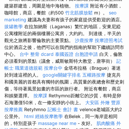
建築群建造，周圍是地中海植物。
按摩課
附近有小酒館，
咖啡館，商店，餐館（約500
竹北筋膜放鬆
m）。
seo
marketing
建議為夫妻和有孩子的家庭提供受歡迎的酒店。
拔罐教學
在拉加納斯（Laganas）繁忙的地區，安東尼婭
公寓樓附近的兩個樓層公寓房，大約約。 到達後，半天的
觀光之旅將影響倫敦的主要景點。
沙鹿按摩
按摩證照考試
位於酒店之後，他們可以在我們的指南的幫助下繼續訪問市
中心。
台中 整骨 dcard
泰國簽證
台胞證申請
白天，倫敦
必須看到的景點（議會，威斯敏斯特大教堂，唐寧街）
記
帳士 職業道德規範
按摩台中
金塔布拉格（Brague）著迷
於到達這裡的人。
google關鍵字排名
五權路按摩
捷克共
和國美麗的首都具有獨特的氛圍，高質量的夜總會和歷史刺
傷，等待著風景如畫的市區的旅行者。 附近有餐館，商店
和娛樂選擇。
按摩課
Rethymno距離它的沙質，有時是卵
石海灘僅50米，在一條安靜的小街上。
大安區 外燴
豐原
按摩推薦
Retyhmno
記帳士 會計 書
velence老城區大約2
公里外。
html
經絡按摩教學
在Belek，同一海岸是相同
的，特別是孩子
massage near me
- 友好。
肌肉酸痛
外