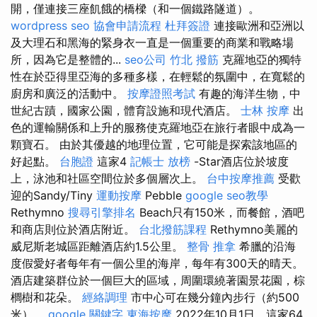
開，僅連接三座飢餓的橋樑（和一個鐵路隧道）。
wordpress seo
協會申請流程
杜拜簽證
連接歐洲和亞洲以
及大理石和黑海的緊身衣一直是一個重要的商業和戰略場
所，因為它是整體的...
seo公司
竹北 撥筋
克羅地亞的獨特
性在於亞得里亞海的多種多樣，在輕鬆的氛圍中，在寬鬆的
廚房和廣泛的活動中。
按摩證照考試
有趣的海洋生物，中
世紀古蹟，國家公園，體育設施和現代酒店。
士林 按摩
出
色的運輸關係和上升的服務使克羅地亞在旅行者眼中成為一
顆寶石。 由於其優越的地理位置，它可能是探索該地區的
好起點。
台胞證
這家4
記帳士 放榜
-Star酒店位於坡度
上，泳池和社區空間位於多個層次上。
台中按摩推薦
受歡
迎的Sandy/Tiny
運動按摩
Pebble
google seo教學
Rethymno
搜尋引擎排名
Beach只有150米，而餐館，酒吧
和商店則位於酒店附近。
台北撥筋課程
Rethymno美麗的
威尼斯老城區距離酒店約1.5公里。
整骨 推拿
希臘的沿海
度假愛好者每年有一個公里的海岸，每年有300天的晴天。
酒店建築群位於一個巨大的區域，周圍環繞著園景花園，棕
櫚樹和花朵。
經絡調理
市中心可在幾分鐘內步行（約500
米）。
google 關鍵字
東海按摩
2022年10月1日，這家64