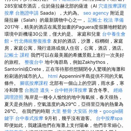
285室城市酒店，位於薩拉赫北部的薩達（Al
穴道按摩課程
按摩
台胞證申請
Saada），大約為。
seo agency
附近是
薩拉赫（Salah）的最新購物中心之一，
記帳士 稅法 準備
2017年，精美的酒店在風景如畫的Paguera度假勝地輕鬆的
環境中距機場30公里，僅大約是。 家庭和兒童
台中養生會
館
-
竹北傳統整復推拿
友好的酒店，沙灘，棕櫚樹，家庭
房，家庭公寓，飛行道路或個人住宿，公寓，酒店，酒店。
記帳士 課程
我們可以在最美麗的希臘景觀上進行一次美好
的旅程。
整復台中
地中海群島，例如Zakhythos，
Santorini或Crete，正在等待那些想關閉令人驚嘆的海灘和
粉刷過的城市的人。
html
Appennini半島提供不同的天氣
條件。
腳底按摩課程
北部有一個山上的空調，雨水多，寒
冷和降雪
台胞證 遺失
-
台中輕井澤按摩
富含冬季。
經絡
調理證照
海岸是一種令人愉悅的地中海氣候，春天很熱，
夏天是炎熱的，空氣溫度約為29°C，亞得里亞海的熱量為
26°C。 在我們的時期
大里 整骨
大安區 外燴
-
google關
鍵字
台中泰式按摩
9月初，幾乎沒有遊客。
台中按摩spa
即便如此，我建議他們在海灘上支付陽傘，他們非常細心。