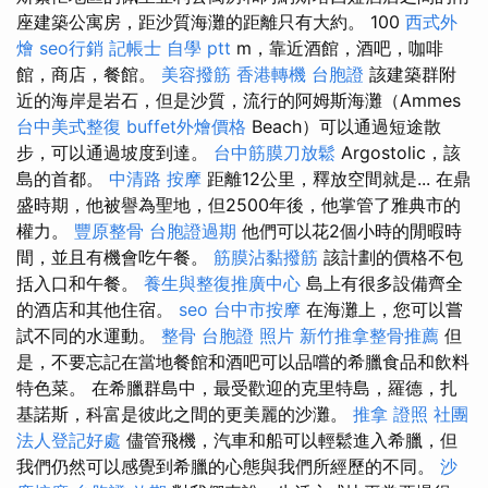
座建築公寓房，距沙質海灘的距離只有大約。 100
西式外
燴
seo行銷
記帳士 自學 ptt
m，靠近酒館，酒吧，咖啡
館，商店，餐館。
美容撥筋
香港轉機 台胞證
該建築群附
近的海岸是岩石，但是沙質，流行的阿姆斯海灘（Ammes
台中美式整復
buffet外燴價格
Beach）可以通過短途散
步，可以通過坡度到達。
台中筋膜刀放鬆
Argostolic，該
島的首都。
中清路 按摩
距離12公里，釋放空間就是... 在鼎
盛時期，他被譽為聖地，但2500年後，他掌管了雅典市的
權力。
豐原整骨
台胞證過期
他們可以花2個小時的閒暇時
間，並且有機會吃午餐。
筋膜沾黏撥筋
該計劃的價格不包
括入口和午餐。
養生與整復推廣中心
島上有很多設備齊全
的酒店和其他住宿。
seo
台中市按摩
在海灘上，您可以嘗
試不同的水運動。
整骨
台胞證 照片
新竹推拿整骨推薦
但
是，不要忘記在當地餐館和酒吧可以品嚐的希臘食品和飲料
特色菜。 在希臘群島中，最受歡迎的克里特島，羅德，扎
基諾斯，科富是彼此之間的更美麗的沙灘。
推拿 證照
社團
法人登記好處
儘管飛機，汽車和船可以輕鬆進入希臘，但
我們仍然可以感覺到希臘的心態與我們所經歷的不同。
沙