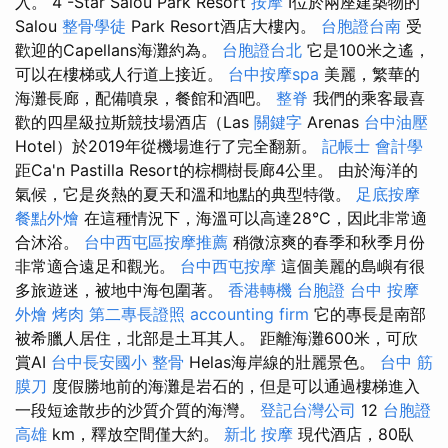
入。 4 -Star Salou Park Resort
按摩
I位於兩座建築物的
Salou
整骨學徒
Park Resort酒店大樓內。
台胞證台南
受
歡迎的Capellans海灘約為。
台胞證台北
它是100米之遙，
可以在樓梯或人行道上接近。
台中按摩spa
美麗，繁華的
海灘長廊，配備噴泉，餐館和酒吧。
整脊
我們的乘客最喜
歡的四星級拉斯競技場酒店（Las
關鍵字
Arenas
台中油壓
Hotel）於2019年從機場進行了完全翻新。
記帳士 會計學
距Ca'n Pastilla Resort的棕櫚樹長廊4公里。 由於海洋的
氣候，它是炎熱的夏天和溫和地點的典型特徵。
足底按摩
餐點外燴
在這種情況下，海溫可以高達28°C，因此非常適
合沐浴。
台中西屯區按摩推薦
稍微涼爽的春季和秋季月份
非常適合遠足和觀光。
台中西屯按摩
這個美麗的島嶼有很
多旅遊迷，被地中海包圍著。
香港轉機 台胞證
台中 按摩
外燴 烤肉
第二專長證照
accounting firm
它的專長是南部
被希臘人居住，北部是土耳其人。 距離海灘600米，可欣
賞AI
台中長安國小 整骨
Helas海岸線的壯麗景色。
台中 筋
膜刀
度假勝地前的海灘是岩石的，但是可以通過樓梯進入
一段短途散步的沙質介質的海灣。
登記台灣公司
12
台胞證
高雄
km，釋放空間僅大約。
新北 按摩
現代酒店，80臥