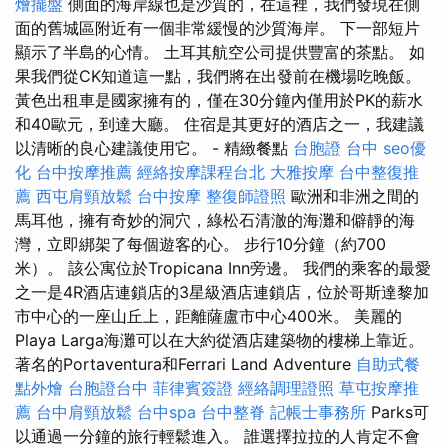
燴擺盤
側面的海岸線也是沙質的，在這裡，我們發現在側
面的舊城區附近有一個非常緩慢的沙質海岸。 下一部短片
顯示了半島的心情。 土耳其航空公司提供豐富的茶點。 如
果我們從CK知道這一點，我們將在出發前在機場吃晚飯。
黃色出租車是國家擁有的，僅在30分鐘內僅用於PK的薪水
和40歐元，到達大廳。 住宿是其更好的酒店之一，我建議
以清晰的良心建議使用它。 - 精緻餐點
台胞證 台中
seo優
化
台中按摩推薦
經絡按摩課程台北
大雅按摩
台中整復推
薦
西屯肩頸放鬆
台中按摩
整復師證照
歐洲和非洲之間的
馬耳他，擁有奇妙的洞穴，綠松石清澈的海灘和僻靜的海​​
灣，立即綁架了每個遊客的心。 步行10分鐘（約700
米）。 該公寓位於Tropicana Inn旁邊。 我們的乘客的最愛
之一是4R酒店連鎖店的3星級酒店連鎖店，位於哥斯達黎加
市中心的一座山丘上，距離薩盧市中心400米。 美麗的
Playa Larga海灘可以在大約從酒店建築物的樓梯上靠近。
著名的Portaventura和Ferrari Land Adventure
自助式餐
點外燴
台胞證台中
菲律賓簽證
經絡調理證照
草屯按摩推
薦
台中肩頸放鬆
台中spa
台中整脊
記帳士事務所
Parks可
以通過一分鐘的旅行輕鬆進入。 誰選擇拉拉的人肯定不會