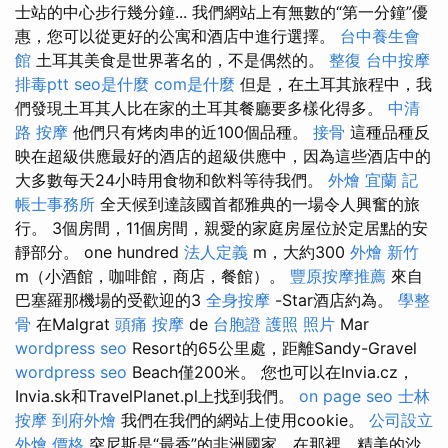
士站的中心步行幾分鐘... 我們網站上有無數的“第一分鐘”優
惠，您可以從更好的公寓和酒店中進行選擇。
台中養生會
館
土耳其美食是世界著名的，不是偶然的。
整復
台中按摩
排毒ptt
seo是什麼
com是什麼
但是，在土耳其旅程中，我
們發現土耳其人比在家的土耳其餐廳要多樣化得多。
中清
路 按摩
他們只有烤肉串的近100個品種。
接骨
這種品種反
映在超級供應最好的酒店的超級供應中，因為這些酒店中的
大多數每天24小時用食物和飲料等待我們。
外燴 宜蘭
記
帳士事務所
全天候到達該國首都雅典的一場令人興奮的旅
行。 3個房間，11個房間，親愛的家庭房屋位於定居點的安
靜部分。 one hundred
法人定義
m，大約300
外燴 新竹
m（小酒館，咖啡館，商店，餐館）。
豐原按摩推薦
來自
巴塞羅那機場的受歡迎的3
全身按摩
-Star酒店約為。
學整
骨
在Malgrat
頭痛 按摩
de
台胞證 護照 照片
Mar
wordpress seo
Resort的65公里處，距離Sandy-Gravel
wordpress seo
Beach僅200米。 您也可以在Invia.cz，
Invia.sk和TravelPlanet.pl上找到我們。
on page seo
士林
按摩
到府外燴
我們在我們的網站上使用cookie。
公司設立
外燴 價格
突尼斯是“最香”的非洲國家，在那裡，精美的沙