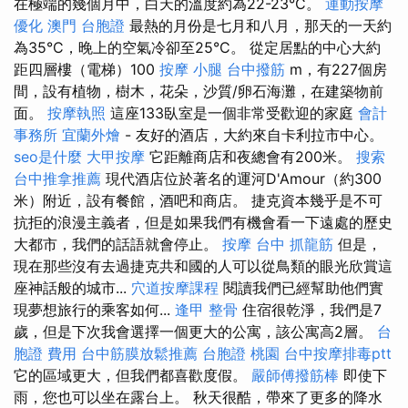
在極端的幾個月中，白天的溫度約為22-23°C。
運動按摩
優化
澳門 台胞證
最熱的月份是七月和八月，那天的一天約
為35°C，晚上的空氣冷卻至25°C。 從定居點的中心大約
距四層樓（電梯）100
按摩 小腿
台中撥筋
m，有227個房
間，設有植物，樹木，花朵，沙質/卵石海灘，在建築物前
面。
按摩執照
這座133臥室是一個非常受歡迎的家庭
會計
事務所
宜蘭外燴
- 友好的酒店，大約來自卡利拉市中心。
seo是什麼
大甲按摩
它距離商店和夜總會有200米。
搜索
台中推拿推薦
現代酒店位於著名的運河D'Amour（約300
米）附近，設有餐館，酒吧和商店。 捷克資本幾乎是不可
抗拒的浪漫主義者，但是如果我們有機會看一下遠處的歷史
大都市，我們的話語就會停止。
按摩
台中 抓龍筋
但是，
現在那些沒有去過捷克共和國的人可以從鳥類的眼光欣賞這
座神話般的城市...
穴道按摩課程
閱讀我們已經幫助他們實
現夢想旅行的乘客如何...
逢甲 整骨
住宿很乾淨，我們是7
歲，但是下次我會選擇一個更大的公寓，該公寓高2層。
台
胞證 費用
台中筋膜放鬆推薦
台胞證 桃園
台中按摩排毒ptt
它的區域更大，但我們都喜歡度假。
嚴師傅撥筋棒
即使下
雨，您也可以坐在露台上。 秋天很酷，帶來了更多的降水