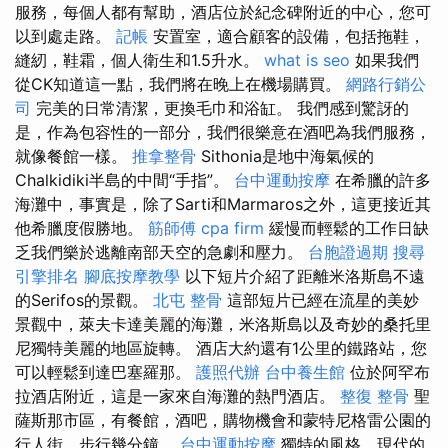
服務，每個人都有幫助，酒店位於紀念碑附近的中心，您可
以到處走路。
記帳
安置室，適合顧客的設備，包括拖鞋，
縫紉，鞋霜，個人衛生和1.5升水。
what is seo
如果我們
從CK知道這一點，我們將在晚上在機場購買。
網路行銷公
司
完美的日常清潔，更換毛巾和浴缸。 我們感到驚訝的
是，作為包容性的一部分，我們很樂意在酒吧為我們服務，
就像餐館一樣。
推拿整骨
Sithonia是地中海氣候的
Chalkidiki半島的中間“手指”。
台中運動按摩
在希臘的許多
海灘中，事實是，除了Sarti和Marmaros之外，這更接近其
他希臘度假勝地。
筋師傅
cpa firm
緩慢而輕鬆的工作日缺
乏我們樂於逃離南部天空的急劇和壓力。
台胞證過期
搜尋
引擎排名
腳底按摩教學
以下短片介紹了距離米洛斯島不遠
的Serifos的景觀。
北屯 整骨
這部短片已經在流星的美妙
景觀中，萊夫卡達美麗的海灘，米洛斯島以及奇妙的桑托里
尼獨特美麗的地區旋轉。 酒店大約還有1公里的鐵路站，您
可以輕鬆到達巴塞羅那。
護照代辦
台中養生館
位於阿罕布
拉酒店附近，這是一家來自海灘的熱門酒店。
整復 整骨
聖
薩斯那市區，有餐館，酒吧，購物機會和蒙特尼格雷公園的
行人街，步行幾分鐘。
台中運動按摩
獨特的風格，現代的