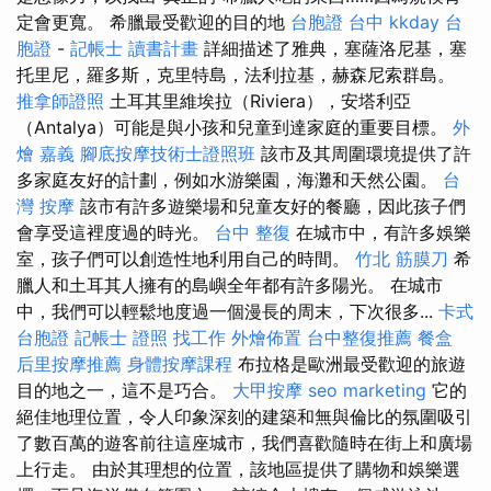
定會更寬。 希臘最受歡迎的目的地
台胞證 台中
kkday 台
胞證
-
記帳士 讀書計畫
詳細描述了雅典，塞薩洛尼基，塞
托里尼，羅多斯，克里特島，法利拉基，赫森尼索群島。
推拿師證照
土耳其里維埃拉（Riviera），安塔利亞
（Antalya）可能是與小孩和兒童到達家庭的重要目標。
外
燴 嘉義
腳底按摩技術士證照班
該市及其周圍環境提供了許
多家庭友好的計劃，例如水游樂園，海灘和天然公園。
台
灣 按摩
該市有許多遊樂場和兒童友好的餐廳，因此孩子們
會享受這裡度過的時光。
台中 整復
在城市中，有許多娛樂
室，孩子們可以創造性地利用自己的時間。
竹北 筋膜刀
希
臘人和土耳其人擁有的島嶼全年都有許多陽光。 在城市
中，我們可以輕鬆地度過一個漫長的周末，下次很多...
卡式
台胞證
記帳士 證照 找工作
外燴佈置
台中整復推薦
餐盒
后里按摩推薦
身體按摩課程
布拉格是歐洲最受歡迎的旅遊
目的地之一，這不是巧合。
大甲按摩
seo marketing
它的
絕佳地理位置，令人印象深刻的建築和無與倫比的氛圍吸引
了數百萬的遊客前往這座城市，我們喜歡隨時在街上和廣場
上行走。 由於其理想的位置，該地區提供了購物和娛樂選