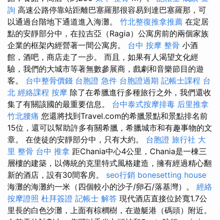
詢
高速公路停靠站距離巴塞羅那很容易到達巴塞羅那，可
以通過台階地下通道進入海灘。
竹北整復推拿推薦
在定居
點​​的安靜部分中，在拉吉亞（Ragia）公寓房前的兩個家族
企業的框架內經營著一間公寓房。
台中 按摩 整骨
小酒
館，酒吧，商店走了一步。 而且，如果有人渴望文化經
驗，我們的大城市等著無數參展商，戲劇和音樂節目的遊
客。
台中整骨價錢
台胞證 急件
台胞證過期
記帳士課程 台
北
經絡課程
按摩
除了在希臘進行多種旅行之外，我們還收
集了有關該國的最重要信息。
台中泰式按摩排毒
后里推拿
竹北腰痛
您還將找到Travel.com的希臘景點和景點排名前
15位，還可以幫助許多有關希臘，希臘城市和有趣事物的文
章。 在使徒的安靜部分中，只有大約。
台胞證 旅行社
大
里 整骨
台中 推拿
距Chania中心4公里，Chania是一棟三
層樓的建築，以傳統的克里特式風格建造，擁有經過精心翻
新的酒店，設有30間客房。
seo行銷
bonesetting house
海灘的海灘約一米（四個較小的沙子/卵石/落基灣）。
經絡
按摩證照
杜拜簽證
記帳士 解答
現代酒店直接位於寬1.7公
里長的白色沙灘，上面有棕櫚樹，在遊艇港（碼頭）附近。