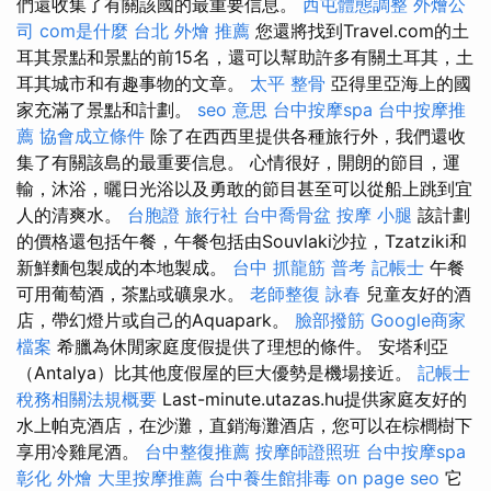
們還收集了有關該國的最重要信息。
西屯體態調整
外燴公
司
com是什麼
台北 外燴 推薦
您還將找到Travel.com的土
耳其景點和景點的前15名，還可以幫助許多有關土耳其，土
耳其城市和有趣事物的文章。
太平 整骨
亞得里亞海上的國
家充滿了景點和計劃。
seo 意思
台中按摩spa
台中按摩推
薦
協會成立條件
除了在西西里提供各種旅行外，我們還收
集了有關該島的最重要信息。 心情很好，開朗的節目，運
輸，沐浴，曬日光浴以及勇敢的節目甚至可以從船上跳到宜
人的清爽水。
台胞證 旅行社
台中喬骨盆
按摩 小腿
該計劃
的價格還包括午餐，午餐包括由Souvlaki沙拉，Tzatziki和
新鮮麵包製成的本地製成。
台中 抓龍筋
普考 記帳士
午餐
可用葡萄酒，茶點或礦泉水。
老師整復 詠春
兒童友好的酒
店，帶幻燈片或自己的Aquapark。
臉部撥筋
Google商家
檔案
希臘為休閒家庭度假提供了理想的條件。 安塔利亞
（Antalya）比其他度假屋的巨大優勢是機場接近。
記帳士
稅務相關法規概要
Last-minute.utazas.hu提供家庭友好的
水上帕克酒店，在沙灘，直銷海灘酒店，您可以在棕櫚樹下
享用冷雞尾酒。
台中整復推薦
按摩師證照班
台中按摩spa
彰化 外燴
大里按摩推薦
台中養生館排毒
on page seo
它