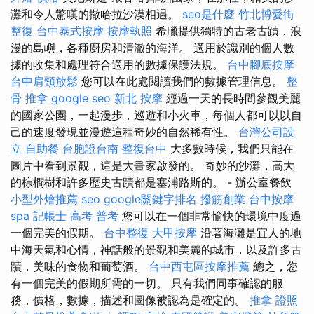
灘和令人驚嘆的撒哈拉沙漠相遇。
seo是什麼
竹北博愛街
整復
台中泰式按摩
按摩執照
希臘提供獨特的古老古蹟，浪
漫的島嶼，各種廚房和清澈的海洋。 適用於識別的個人數
據的收集和處理符合適用的數據保護法規。
台中腳底按摩
台中肩頸放鬆
您可以在此處閱讀我們的數據管理信息。
整
骨 推拿
google seo
新北 按摩
經過一天的長時間參觀美麗
的國家公園，一起漫步，巡遊和小火車，每個人都可以以自
己的速度發現並漫遊這種奇妙的自然稀有性。
台灣公司設
立
自助餐
台胞證台南
整復台中
大多數時候，我們只能在
圖片中看到景觀，這是大畫家啟發的。 奇妙的沙灘，高大
的棕櫚樹和許多歷史古蹟都是塞浦路斯的。 - 辦公室餐飲
小型外燴推薦
seo
google關鍵字排名
撥筋創業
台中按摩
spa
記帳士 高考 普考
您可以在一個非常愉快的環境中度過
一個完美的假期。
台中整復
大甲按摩
沿著海灘是宜人的地
中海天氣和心情，神話般的景觀和美麗的城市，以及許多古
蹟，美味的食物和葡萄酒。
台中西屯區按摩推薦
總之，您
有一個完美的假期所需的一切。 只有我們同事確認的服
務，價格，數據，描述和圖像被認為是確定的。
推拿 證照