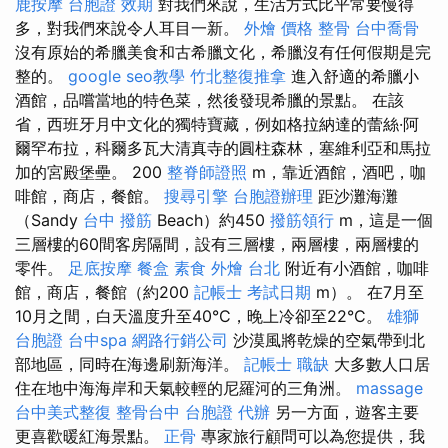
鹿按摩
台胞證 效期
對我們來說，生活方式比平常要慢得
多，對我們來說令人耳目一新。
外燴 價格
整骨
台中喬骨
沒有原始的希臘美食和古希臘文化，希臘沒有任何假期是完
整的。
google seo教學
竹北整復推拿
進入舒適的希臘小
酒館，品嚐當地的特色菜，然後發現希臘的景點。 在該
省，西班牙月中文化的獨特寶藏，例如格拉納達的蕾絲·阿
爾罕布拉，科爾多瓦大清真寺的圓柱森林，塞維利亞和馬拉
加的宮殿堡壘。 200
整脊師證照
m，靠近酒館，酒吧，咖
啡館，商店，餐館。
搜尋引擎
台胞證辦理
距沙灘海灘
（Sandy
台中 撥筋
Beach）約450
撥筋領行
m，這是一個
三層樓的60間客房隔間，設有三層樓，兩層樓，兩層樓的
零件。
足底按摩
餐盒
素食 外燴 台北
附近有小酒館，咖啡
館，商店，餐館（約200
記帳士 考試日期
m）。 在7月至
10月之間，白天溫度升至40°C，晚上冷卻至22°C。
雄獅
台胞證
台中spa
網路行銷公司
沙漠風將乾燥的空氣帶到北
部地區，同時在海邊刷新海洋。
記帳士 職缺
大多數人口居
住在地中海海岸和天氣較輕的尼羅河的三角洲。
massage
台中美式整復
整骨台中
台胞證 代辦
另一方面，遊客主要
更喜歡暖紅海景點。
正骨
專家旅行顧問可以為您提供，我