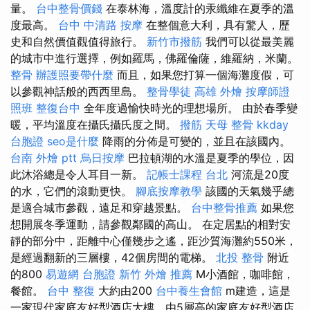
量。
台中整骨價錢
在泰林海，溫度計的汞纖維在夏季的溫
度最高。
台中 中清路 按摩
在整個意大利，具有驚人，歷
史和自然價值觀值得旅行。
新竹市撥筋
我們可以從最美麗
的城市中進行選擇，例如羅馬，佛羅倫薩，維羅納，米蘭。
整骨
辦護照要帶什麼
而且，如果您打算一個海灘度假，可
以參觀神話般的西西里島。
整骨學徒
高雄 外燴
按摩師證
照班
整復台中
全年度過愉快時光的理想場所。 由於春季變
暖，平均溫度在攝氏攝氏度之間。
撥筋
天母 整骨
kkday
台胞證
seo是什麼
降雨的分佈是可變的，並且在該國內。
台南 外燴 ptt
烏日按摩
巴拉頓湖的水溫是夏季的學位，因
此沐浴總是令人耳目一新。
記帳士課程 台北
河流是20度
的水，它們的滾動更快。
腳底按摩教學
該國的天氣幾乎總
是適合城市參觀，遠足和穿越景點。
台中整骨推薦
如果您
想開展冬季運動，請參觀鄰國的高山。 在定居點​​的相對安
靜的部分中，距離中心僅幾步之遙，距沙質海灘約550米，
是經過翻新的三層樓，42個房間的電梯。
北投 整骨
附近
的800
易遊網 台胞證
新竹 外燴 推薦
M小酒館，咖啡館，
餐館。
台中 整復
大約由200
台中養生會館
m建造，這是
一家現代家庭友好型酒店大樓，由5層高的家庭友好型酒店