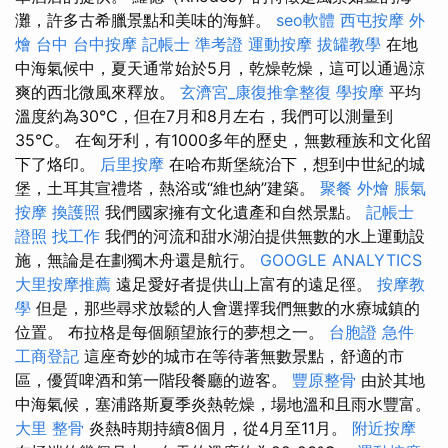
灘，許多古希臘景點和美味的海鮮。
seo軟體
西屯按摩
外
燴 台中
台中按摩
記帳士 準考證
運動按摩
拔罐教學
在地
中海氣候中，夏天通常始於5月，乾燥乾燥，這可以通過涼
爽的西北微風來釋放。
玄濟宮_康復推拿整復
學按摩
平均
溫度約為30°C，但在7月和8月左右，我們可以測量到
35°C。 在匈牙利，有1000多年的歷史，無數種族和文化留
下了烙印。
后里按摩
在哈布斯堡統治下，想到中世紀的城
堡，土耳其宣禮塔，熱浴或“維也納”建築。
聚餐 外燴
脹氣
按摩
換護照
我們國家擁有文化遺產和自然景點。
記帳士
證照 找工作
我們的河流和甜水湖泊提供無數的水上運動設
施，無論是在劃獨木舟還是航行。
GOOGLE ANALYTICS
大里按摩推薦
遠足愛好者提供山上富有的遠足徑。
按摩教
學
但是，那些尋求放鬆的人會選擇我們無數的水療城鎮的
位置。 布拉格是每個願望旅行的夢想之一。
台胞證 急件
工商登記
這座奇妙的城市在等待著無數景點，舒適的市
區，優質啤酒和第一階段餐廳的遊客。
豐原整骨
由於其地
中海氣候，塞浦路斯夏季炎熱乾燥，場地溫和且雨水豐富。
大里 整骨
炎熱時期持續8個月，從4月至11月。
附近按摩