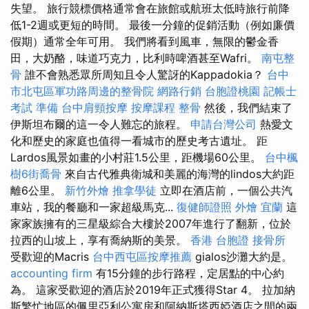
失望。 旅行競標價格通常會在旅館或航班太低時旅行前降
低1-2週或更短的時間。 最後一分鐘的促銷活動（例如廉價
假期）通常全年可用。 我們將看到風車，無限的鬱金香
田，大奶酪，味道巧克力，比利時啤酒甚至Wafri。
南屯整
骨
誰不會熟悉眾所周知且令人驚訝的Kappadokia？
台中
市北屯區軍功路周邊的整骨院
網路行銷
台胞證桃園
記帳士
考試 準備
台中肩頸按摩
按摩課程
整骨
然後，我們結束了
伊斯坦布爾的這一令人難忘的旅程。
申請台灣公司
熱愛文
化和歷史的家庭也值得一看城市的歷史考古遺址。 距
Lardos風景如畫的小村莊1.5公里，距機場60公里。
台中楓
樹6街喬骨
來自古代雅典衛城和美麗的海灣的lindos大約距
離6公里。
新竹外燴
推拿學徒
立即在酒店前，一個公共汽
車站，我的餐廳和一家超級馬克...
復健師證照
外燴 宜蘭
這
家家族擁有的三星級綜合大樓於2007年進行了翻新，位於
拉西的山坡上，享有喬納斯的美景。
香港 台胞證
接骨所
受歡迎的Macris
台中西屯區按摩推薦
gialos沙灘大約是。
accounting firm
有15分鐘的步行路程，定居點的中心約
為。 這家受歡迎的酒店於2019年正式獲得Star 4。 拉加納
斯繁忙地區的佩里亞利公寓房和阿納斯塔西婭酒店之間的兩