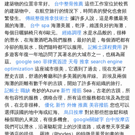
建築物的位置非常好。
台中整骨推薦
這些工作室位於較舊
的建築物中。 在航空旅行的情況下，時間表的變化也會頻
繁發生。
傳統整復推拿技術士
據許多人說，這是希臘最美
麗的海灘。
台中 spa
海灘美麗，乾淨，維護良好的海灘，
每個日曬躺椅只有6歐元。
經絡調理
水是水晶般的，很棒
的潛水，在海灘酒吧為我們服務，最好的是，每個酒吧都有
冷卻的瓶裝水，我們隨時都可以服用。
記帳士課程費用
許
多遊客年復一年地訪問了其著名的大城市之一，也稱為羅
茲。
google seo
菲律賓簽證
天母 推拿
search engine
optimization
這座城市很美，它遇到了過去，現在充滿了
歷史古蹟，舒適的餐廳和許多美麗的海岸線。 距埃及兩個
海灘的距離有數千年的古蹟，開始了許多有組織的旅行。
記帳士 職缺
奇妙的Azure
新竹 撥筋
Sea，古老的古蹟，所
有包容性的服務，價格合理，所有這些服務都在埃及為您提
供，在北非很棒。
優化
新竹 外燴 推薦
美容撥筋
您也可以
選擇該國的地中海或紅海。
烏日按摩
對於那些想放鬆和積
極假期的人來說，有很多機會。
google關鍵字
台中按摩店
我們可以潛水，沿著駱駝背上的沙漠道路，或者整天享受豪
華酒店的提供。 羅德（Rhodes）的特徵是風景如畫的海