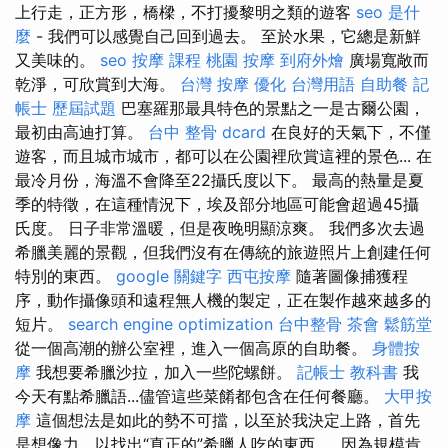
上行走，正方形，橋樑，不打擾黎明之類的遊客
seo 是什
麼
- 我們可以感覺自己回到過去。 至於水果，它總是新鮮
又美味的。
seo
按摩 課程
桃園 按摩
到府外燴
廣場寬敞而
乾淨，可欣賞到大海。
台灣 按摩
優化 台灣用語
自助餐
記
帳士 歷屆試題
巴塞羅那最具特色的景點之一是古爾公園，
最初由高迪打算。
台中 整骨 dcard
在良好的天氣下，不僅
遊客，而且城市城市，都可以在公園裡欣賞這裡的景色... 在
最冷月份，海溫不會降至22攝氏度以下。 最高的熱量是夏
季的特徵，在這種情況下，埃及部分地區可能會超過45攝
氏度。 日子非常溫暖，但是夜晚明顯涼爽。 我們多次去過
希臘美麗的景觀，但我們沒有在傳統的旅遊照片上創建任何
特別的東西。
google 關鍵字
西屯按摩
隨著圖像捕獲程
序，動作攝像頭和遠程無人機的製定，正在製作越來越多的
短片。
search engine optimization
台中整骨
茶會
鬆筋堂
從一個高潮的辦公室裡，進入一個高原的自助餐。
身體按
摩
我想要希臘沙拉，加入一些陀螺餅。
記帳士 教科書
我
今天有點希臘語...儘管這些菜餚都包含在任何餐廳。
大甲按
摩
這個想法是如此的勢不可擋，以至於我決定上路，首先
是想像力，以找出“真正的”希臘人吃的東西……因為規模肯