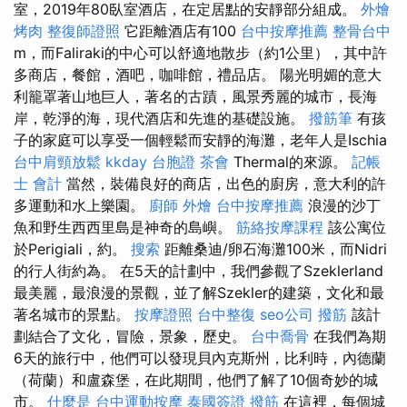
室，2019年80臥室酒店，在定居點的安靜部分組成。
外燴
烤肉
整復師證照
它距離酒店有100
台中按摩推薦
整骨台中
m，而Faliraki的中心可以舒適地散步（約1公里），其中許
多商店，餐館，酒吧，咖啡館，禮品店。 陽光明媚的意大
利籠罩著山地巨人，著名的古蹟，風景秀麗的城市，長海
岸，乾淨的海，現代酒店和先進的基礎設施。
撥筋筆
有孩
子的家庭可以享受一個輕鬆而安靜的海灘，老年人是Ischia
台中肩頸放鬆
kkday 台胞證
茶會
Thermal的來源。
記帳
士 會計
當然，裝備良好的商店，出色的廚房，意大利的許
多運動和水上樂園。
廚師 外燴
台中按摩推薦
浪漫的沙丁
魚和野生西西里島是神奇的島嶼。
筋絡按摩課程
該公寓位
於Perigiali，約。
搜索
距離桑迪/卵石海灘100米，而Nidri
的行人街約為。 在5天的計劃中，我們參觀了Szeklerland
最美麗，最浪漫的景觀，並了解Szekler的建築，文化和最
著名城市的景點。
按摩證照
台中整復
seo公司
撥筋
該計
劃結合了文化，冒險，景象，歷史。
台中喬骨
在我們為期
6天的旅行中，他們可以發現貝內克斯州，比利時，內德蘭
（荷蘭）和盧森堡，在此期間，他們了解了10個奇妙的城
市。
什麼是
台中運動按摩
泰國簽證
撥筋
在這裡，每個城