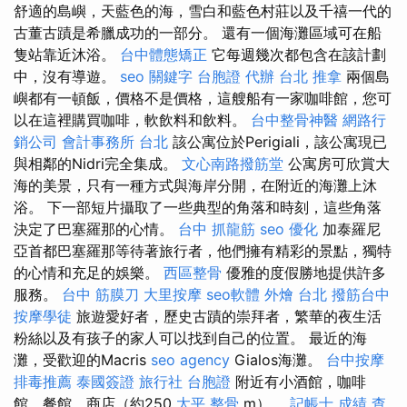
舒適的島嶼，天藍色的海，雪白和藍色村莊以及千禧一代的
古董古蹟是希臘成功的一部分。 還有一個海灘區域可在船
隻站靠近沐浴。
台中體態矯正
它每週幾次都包含在該計劃
中，沒有導遊。
seo 關鍵字
台胞證 代辦
台北 推拿
兩個島
嶼都有一頓飯，價格不是價格，這艘船有一家咖啡館，您可
以在這裡購買咖啡，軟飲料和飲料。
台中整骨神醫
網路行
銷公司
會計事務所 台北
該公寓位於Perigiali，該公寓現已
與相鄰的Nidri完全集成。
文心南路撥筋堂
公寓房可欣賞大
海的美景，只​​有一種方式與海岸分開，在附近的海灘上沐
浴。 下一部短片攝取了一些典型的角落和時刻，這些角落
決定了巴塞羅那的心情。
台中 抓龍筋
seo 優化
加泰羅尼
亞首都巴塞羅那等待著旅行者，他們擁有精彩的景點，獨特
的心情和充足的娛樂。
西區整骨
優雅的度假勝地提供許多
服務。
台中 筋膜刀
大里按摩
seo軟體
外燴 台北
撥筋台中
按摩學徒
旅遊愛好者，歷史古蹟的崇拜者，繁華的夜生活
粉絲以及有孩子的家人可以找到自己的位置。 最近的海
灘，受歡迎的Macris
seo agency
Gialos海灘。
台中按摩
排毒推薦
泰國簽證
旅行社 台胞證
附近有小酒館，咖啡
館，餐館，商店（約250
太平 整骨
m）。
記帳士 成績 查