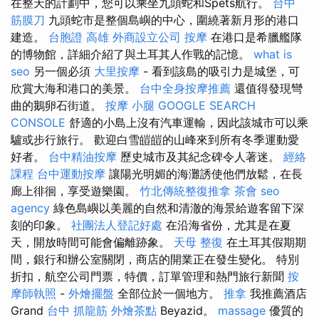
在整天的計劃中，您可以乘坐九頭蛇和Spets航行。
台中
筋膜刀
九頭蛇市是整個島嶼的中心，圍繞著新月形的港口
建造。
台胞證 高雄
外商設立公司
按摩
在港口是希臘艦隊
的博物館，詳細介紹了與土耳其人作戰的記憶。
what is
seo
另一個必須
大里按摩
- 看到該島的吸引力是城堡，可
欣賞大海和港口的美景。
台中全身按摩推薦
還值得發現彎
曲的鵝卵石街道。
按摩 小腿
GOOGLE SEARCH
CONSOLE
舒適的小島上沒有汽車運輸，因此該城市可以乘
驢或步行旅行。 歡迎白雪皚皚的山峰來到所有冬季運動愛
好者。
台中精油按摩
歷史城市及其紀念碑令人著迷。
經絡
課程
台中運動按摩
讓陽光明媚的海灘誘使他們放鬆，在長
廊上徘徊，享受遊樂園。
竹北傳統整復推拿
茶會
seo
agency
綠色島嶼以美麗的自然和清澈的海景給遊客留下深
刻的印象。
社團法人登記好處
在沿海省份，尤其是在夏
天，開放時間可能會偏離跡象。
天母 整復
在土耳其假期期
間，銀行和辦公室關閉，商店的開業正在發生變化。 特別
折扣，航空公司門票，特價，訂單管理和熱門旅行新聞
按
摩師執照
-
外燴擺盤
全部位於一個地方。
推拿
我推薦酒店
Grand
台中 抓龍筋
外燴茶點
Beyazid。
massage
優質的