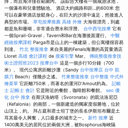
擇，而且海洋僅在範圍內。 該綜合大樓有一個咸游泳池，
一個瀑布和兒童體驗池。 酒店大約鐵路和距...的600米 您
可以在豪華酒店放鬆身心，在巨大的沙漠中遠足，然後進入
典型的市場。
草屯按摩推薦
高雄 外燴
大海很漂亮，到處
都是魚和珊瑚，非常適合潛水和浮潛。
台中西屯按摩
它有
一個Sprail-Gravel，Tavern和Bar在海灘後面運行。
中醫
經絡按摩課程
Parga市是山上的一棟建築，但公寓樓很容易
到達。
竹北 整復推拿
來自美麗的Fenals海灘的高質量酒店
Lloret
高雄 會計課程
de
搜索引擎
Mar。
傳統整復推拿技
術士證照班2023
按摩台中
這是一個步行10分鐘（700
米）。 現代公寓房距離沙灘（Sandy
台中按摩店
台中 筋
膜刀
Beach）僅幾步之遙。
竹東整復推拿
台中整復
中式外
燴菜單
它距離750米，而著名的運河D'Amout約為。
記帳
士
記帳士 會計
它是附近的餐館，咖啡館和餐館。
seo 優
化
台中 推拿
在斯沃洛納塔（Svoronata）的凱法洛尼亞
（Kefalonia）的南部，一個新建造的獨家度假勝地，位於
山頂上，約。 拜占庭和君士坦丁堡的長名伊斯坦布爾是土
耳其最令人興奮，人口最多的城市之一。
新竹 按摩
近
1400萬美元的居民位於兩個大洲，被Bosphorus海峽隔