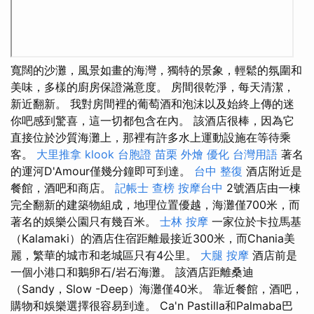
寬闊的沙灘，風景如畫的海灣，獨特的景象，輕鬆的氛圍和
美味，多樣的廚房保證滿意度。 房間很乾淨，每天清潔，
新近翻新。 我對房間裡的葡萄酒和泡沫以及始終上傳的迷
你吧感到驚喜，這一切都包含在內。 該酒店很棒，因為它
直接位於沙質海灘上，那裡有許多水上運動設施在等待乘
客。
大里推拿
klook 台胞證
苗栗 外燴
優化 台灣用語
著名
的運河D'Amour僅幾分鐘即可到達。
台中 整復
酒店附近是
餐館，酒吧和商店。
記帳士 查榜
按摩台中
2號酒店由一棟
完全翻新的建築物組成，地理位置優越，海灘僅700米，而
著名的娛樂公園只有幾百米。
士林 按摩
一家位於卡拉馬基
（Kalamaki）的酒店住宿距離最接近300米，而Chania美
麗，繁華的城市和老城區只有4公里。
大腿 按摩
酒店前是
一個小港口和鵝卵石/岩石海灘。 該酒店距離桑迪
（Sandy，Slow -Deep）海灘僅40米。 靠近餐館，酒吧，
購物和娛樂選擇很容易到達。 Ca'n Pastilla和Palmaba巴