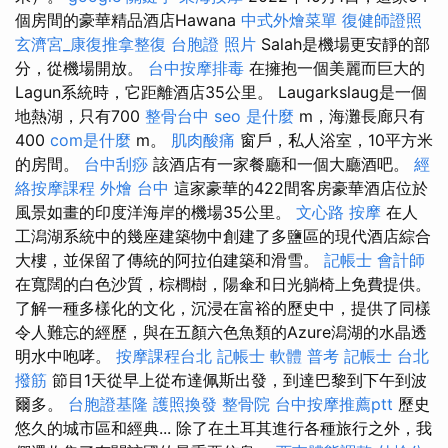
個房間的豪華精品酒店Hawana
中式外燴菜單
復健師證照
玄濟宮_康復推拿整復
台胞證 照片
Salah是機場更安靜的部
分，從機場開放。
台中按摩排毒
在擁抱一個美麗而巨大的
Lagun系統時，它距離酒店35公里。 Laugarkslaug是一個
地熱湖，只有700
整骨台中
seo 是什麼
m，海灘長廊只有
400
com是什麼
m。
肌肉酸痛
窗戶，私人浴室，10平方米
的房間。
台中刮痧
該酒店有一家餐廳和一個大廳酒吧。
經
絡按摩課程
外燴 台中
這家豪華的422間客房豪華酒店位於
風景如畫的印度洋海岸的機場35公里。
文心路 按摩
在人
工潟湖系統中的幾座建築物中創建了多鹽區的現代酒店綜合
大樓，並保留了傳統的阿拉伯建築和滑雪。
記帳士 會計師
在寬闊的白色沙質，棕櫚樹，陽傘和日光躺椅上免費提供。
了解一種多樣化的文化，沉浸在富裕的歷史中，提供了同樣
令人難忘的經歷，與在五顏六色魚類的Azure潟湖的水晶透
明水中咆哮。
按摩課程台北
記帳士 軟體
普考 記帳士
台北
撥筋
節目1天從早上從布達佩斯出發，到達巴黎到下午到波
爾多。
台胞證基隆
護照換發
整骨院
台中按摩推薦ptt
歷史
悠久的城市區和經典... 除了在土耳其進行各種旅行之外，我