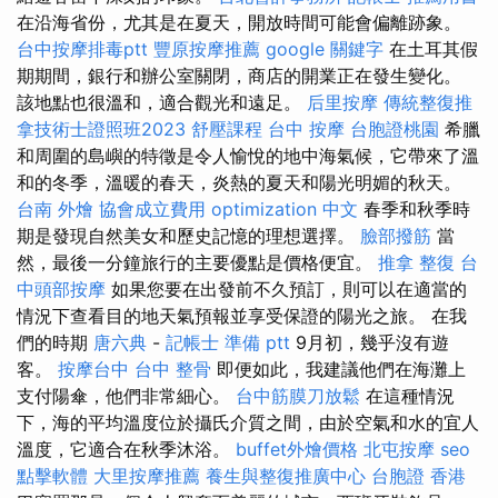
在沿海省份，尤其是在夏天，開放時間可能會偏離跡象。
台中按摩排毒ptt
豐原按摩推薦
google 關鍵字
在土耳其假
期期間，銀行和辦公室關閉，商店的開業正在發生變化。
該地點也很溫和，適合觀光和遠足。
后里按摩
傳統整復推
拿技術士證照班2023
舒壓課程
台中 按摩
台胞證桃園
希臘
和周圍的島嶼的特徵是令人愉悅的地中海氣候，它帶來了溫
和的冬季，溫暖的春天，炎熱的夏天和陽光明媚的秋天。
台南 外燴
協會成立費用
optimization 中文
春季和秋季時
期是發現自然美女和歷史記憶的理想選擇。
臉部撥筋
當
然，最後一分鐘旅行的主要優點是價格便宜。
推拿 整復
台
中頭部按摩
如果您要在出發前不久預訂，則可以在適當的
情況下查看目的地天氣預報並享受保證的陽光之旅。 在我
們的時期
唐六典
-
記帳士 準備 ptt
9月初，幾乎沒有遊
客。
按摩台中
台中 整骨
即便如此，我建議他們在海灘上
支付陽傘，他們非常細心。
台中筋膜刀放鬆
在這種情況
下，海的平均溫度位於攝氏介質之間，由於空氣和水的宜人
溫度，它適合在秋季沐浴。
buffet外燴價格
北屯按摩
seo
點擊軟體
大里按摩推薦
養生與整復推廣中心
台胞證 香港