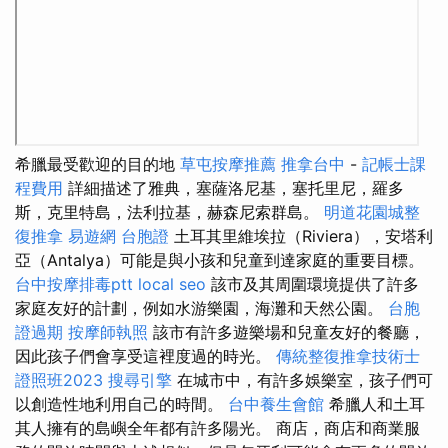
希臘最受歡迎的目的地
草屯按摩推薦
推拿台中
-
記帳士課
程費用
詳細描述了雅典，塞薩洛尼基，塞托里尼，羅多
斯，克里特島，法利拉基，赫森尼索群島。
明道花園城整
復推拿
易遊網 台胞證
土耳其里維埃拉（Riviera），安塔利
亞（Antalya）可能是與小孩和兒童到達家庭的重要目標。
台中按摩排毒ptt
local seo
該市及其周圍環境提供了許多
家庭友好的計劃，例如水游樂園，海灘和天然公園。
台胞
證過期
按摩師執照
該市有許多遊樂場和兒童友好的餐廳，
因此孩子們會享受這裡度過的時光。
傳統整復推拿技術士
證照班2023
搜尋引擎
在城市中，有許多娛樂室，孩子們可
以創造性地利用自己的時間。
台中養生會館
希臘人和土耳
其人擁有的島嶼全年都有許多陽光。 商店，商店和商業服