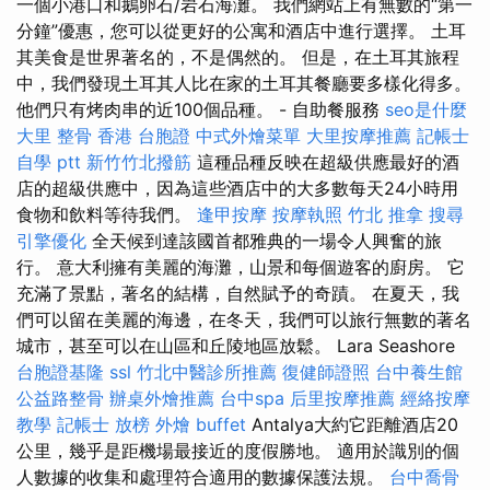
一個小港口和鵝卵石/岩石海灘。 我們網站上有無數的“第一
分鐘”優惠，您可以從更好的公寓和酒店中進行選擇。 土耳
其美食是世界著名的，不是偶然的。 但是，在土耳其旅程
中，我們發現土耳其人比在家的土耳其餐廳要多樣化得多。
他們只有烤肉串的近100個品種。 - 自助餐服務
seo是什麼
大里 整骨
香港 台胞證
中式外燴菜單
大里按摩推薦
記帳士
自學 ptt
新竹竹北撥筋
這種品種反映在超級供應最好的酒
店的超級供應中，因為這些酒店中的大多數每天24小時用
食物和飲料等待我們。
逢甲按摩
按摩執照
竹北 推拿
搜尋
引擎優化
全天候到達該國首都雅典的一場令人興奮的旅
行。 意大利擁有美麗的海灘，山景和每個遊客的廚房。 它
充滿了景點，著名的結構，自然賦予的奇蹟。 在夏天，我
們可以留在美麗的海邊，在冬天，我們可以旅行無數的著名
城市，甚至可以在山區和丘陵地區放鬆。 Lara Seashore
台胞證基隆
ssl
竹北中醫診所推薦
復健師證照
台中養生館
公益路整骨
辦桌外燴推薦
台中spa
后里按摩推薦
經絡按摩
教學
記帳士 放榜
外燴 buffet
Antalya大約它距離酒店20
公里，幾乎是距機場最接近的度假勝地。 適用於識別的個
人數據的收集和處理符合適用的數據保護法規。
台中喬骨