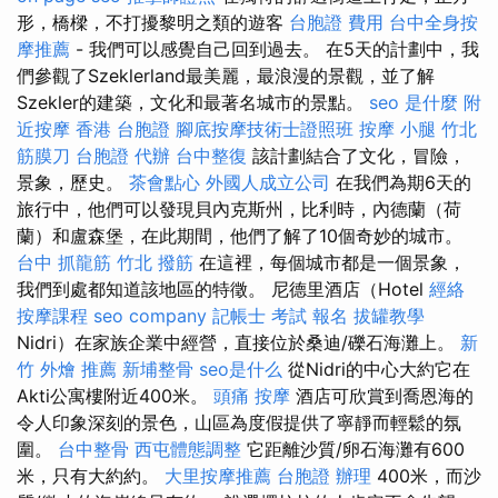
形，橋樑，不打擾黎明之類的遊客
台胞證 費用
台中全身按
摩推薦
- 我們可以感覺自己回到過去。 在5天的計劃中，我
們參觀了Szeklerland最美麗，最浪漫的景觀，並了解
Szekler的建築，文化和最著名城市的景點。
seo 是什麼
附
近按摩
香港 台胞證
腳底按摩技術士證照班
按摩 小腿
竹北
筋膜刀
台胞證 代辦
台中整復
該計劃結合了文化，冒險，
景象，歷史。
茶會點心
外國人成立公司
在我們為期6天的
旅行中，他們可以發現貝內克斯州，比利時，內德蘭（荷
蘭）和盧森堡，在此期間，他們了解了10個奇妙的城市。
台中 抓龍筋
竹北 撥筋
在這裡，每個城市都是一個景象，
我們到處都知道該地區的特徵。 尼德里酒店（Hotel
經絡
按摩課程
seo company
記帳士 考試 報名
拔罐教學
Nidri）在家族企業中經營，直接位於桑迪/礫石海灘上。
新
竹 外燴 推薦
新埔整骨
seo是什么
從Nidri的中心大約它在
Akti公寓樓附近400米。
頭痛 按摩
酒店可欣賞到喬恩海的
令人印象深刻的景色，山區為度假提供了寧靜而輕鬆的氛
圍。
台中整骨
西屯體態調整
它距離沙質/卵石海灘有600
米，只有大約約。
大里按摩推薦
台胞證 辦理
400米，而沙