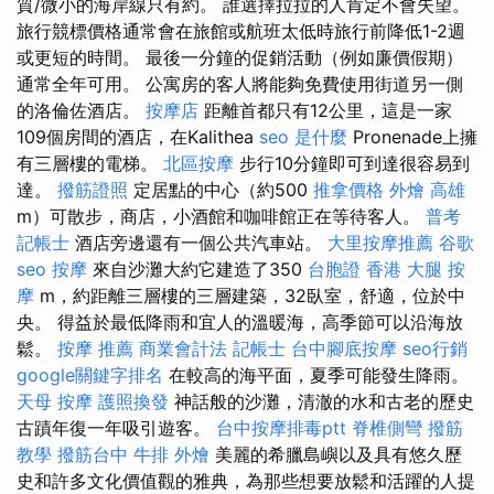
質/微小的海岸線只有約。 誰選擇拉拉的人肯定不會失望。
旅行競標價格通常會在旅館或航班太低時旅行前降低1-2週
或更短的時間。 最後一分鐘的促銷活動（例如廉價假期）
通常全年可用。 公寓房的客人將能夠免費使用街道另一側
的洛倫佐酒店。
按摩店
距離首都只有12公里，這是一家
109個房間的酒店，在Kalithea
seo 是什麼
Pronenade上擁
有三層樓的電梯。
北區按摩
步行10分鐘即可到達很容易到
達。
撥筋證照
定居點的中心（約500
推拿價格
外燴 高雄
m）可散步，商店，小酒館和咖啡館正在等待客人。
普考
記帳士
酒店旁邊還有一個公共汽車站。
大里按摩推薦
谷歌
seo
按摩
來自沙灘大約它建造了350
台胞證 香港
大腿 按
摩
m，約距離三層樓的三層建築，32臥室，舒適，位於中
央。 得益於最低降雨和宜人的溫暖海，高季節可以沿海放
鬆。
按摩 推薦
商業會計法 記帳士
台中腳底按摩
seo行銷
google關鍵字排名
在較高的海平面，夏季可能發生降雨。
天母 按摩
護照換發
神話般的沙灘，清澈的水和古老的歷史
古蹟年復一年吸引遊客。
台中按摩排毒ptt
脊椎側彎
撥筋
教學
撥筋台中
牛排 外燴
美麗的希臘島嶼以及具有悠久歷
史和許多文化價值觀的雅典，為那些想要放鬆和活躍的人提