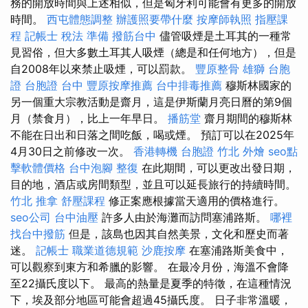
務的開放時間與上述相似，但是匈牙利可能會有更多的開放
時間。
西屯體態調整
辦護照要帶什麼
按摩師執照
指壓課
程
記帳士 稅法 準備
撥筋台中
儘管吸煙是土耳其的一種常
見習俗，但大多數土耳其人吸煙（總是和任何地方），但是
自2008年以來禁止吸煙，可以罰款。
豐原整骨
雄獅 台胞
證
台胞證 台中
豐原按摩推薦
台中排毒推薦
穆斯林國家的
另一個重大宗教活動是齋月，這是伊斯蘭月亮日曆的第9個
月（禁食月），比上一年早日。
播筋堂
齋月期間的穆斯林
不能在日出和日落之間吃飯，喝或煙。 預訂可以在2025年
4月30日之前修改一次。
香港轉機 台胞證
竹北 外燴
seo點
擊軟體價格
台中泡腳
整復
在此期間，可以更改出發日期，
目的地，酒店或房間類型，並且可以延長旅行的持續時間。
竹北 推拿
舒壓課程
修正案應根據當天適用的價格進行。
seo公司
台中油壓
許多人由於海灘而訪問塞浦路斯。
哪裡
找台中撥筋
但是，該島也因其自然美景，文化和歷史而著
迷。
記帳士 職業道德規範
沙鹿按摩
在塞浦路斯美食中，
可以觀察到東方和希臘的影響。 在最冷月份，海溫不會降
至22攝氏度以下。 最高的熱量是夏季的特徵，在這種情況
下，埃及部分地區可能會超過45攝氏度。 日子非常溫暖，