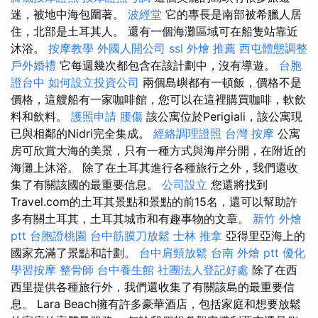
迷，被地中海包圍著。
波經堂
它的專長是南部被希臘人居
住，北部是土耳其人。 還有一個海灘區域可在船隻站靠近
沐浴。
按摩教學
外國人開公司
ssl
外燴 推薦
西屯體態調整
戶外婚禮
它每週幾次都包含在該計劃中，沒有導遊。
台胞
證台中
如何設立投資公司
兩個島嶼都有一頓飯，價格不是
價格，這艘船有一家咖啡館，您可以在這裡購買咖啡，軟飲
料和飲料。
護照申請
腰傷
該公寓位於Perigiali，該公寓現
已與相鄰的Nidri完全集成。
經絡調理證照
台灣 按摩
公寓
房可欣賞大海的美景，只​​有一種方式與海岸分開，在附近的
海灘上沐浴。 除了在土耳其進行各種旅行之外，我們還收
集了有關該國的最重要信息。
公司設立
您還將找到
Travel.com的土耳其景點和景點的前15名，還可以幫助許
多有關土耳其，土耳其城市和有趣事物的文章。
新竹 外燴
ptt
台胞證桃園
台中筋膜刀放鬆
士林 推拿
亞得里亞海上的
國家充滿了景點和計劃。
台中肩頸放鬆
台南 外燴 ptt
優化
學習按摩
整骨師
台中養生館
社團法人登記好處
除了在西
西里提供各種旅行外，我們還收集了有關該島的最重要信
息。 Lara Beach擁有許多豪華酒店，包括家庭和想要放鬆