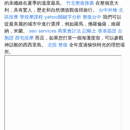
的汞纖維在夏季的溫度最高。
竹北整復推薦
在整個意大
利，具有驚人，歷史和自然價值觀值得旅行。
台中外燴
北
區按摩
學按摩課程
yahoo關鍵字分析
整復台中
我們可以
從最美麗的城市中進行選擇，例如羅馬，佛羅倫薩，維羅
納，米蘭。
seo services
商業會計法 記帳士
香港簽證 台
胞證
西屯按摩
而且，如果您打算一個海灘度假，可以參觀
神話般的西西里島。
北投 整復
全年度過愉快時光的理想場
所。