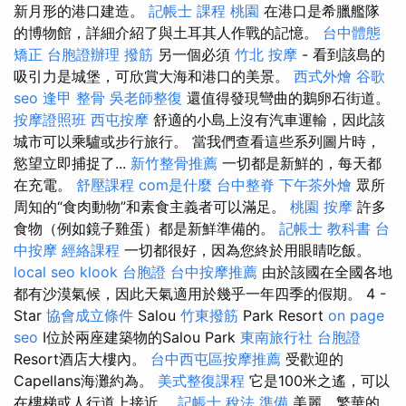
新月形的港口建造。
記帳士 課程 桃園
在港口是希臘艦隊
的博物館，詳細介紹了與土耳其人作戰的記憶。
台中體態
矯正
台胞證辦理
撥筋
另一個必須
竹北 按摩
- 看到該島的
吸引力是城堡，可欣賞大海和港口的美景。
西式外燴
谷歌
seo
逢甲 整骨
吳老師整復
還值得發現彎曲的鵝卵石街道。
按摩證照班
西屯按摩
舒適的小島上沒有汽車運輸，因此該
城市可以乘驢或步行旅行。 當我們查看這些系列圖片時，
慾望立即捕捉了...
新竹整骨推薦
一切都是新鮮的，每天都
在充電。
舒壓課程
com是什麼
台中整脊
下午茶外燴
眾所
周知的“食肉動物”和素食主義者可以滿足。
桃園 按摩
許多
食物（例如鏡子雞蛋）都是新鮮準備的。
記帳士 教科書
台
中按摩
經絡課程
一切都很好，因為您終於用眼睛吃飯。
local seo
klook 台胞證
台中按摩推薦
由於該國在全國各地
都有沙漠氣候，因此天氣適用於幾乎一年四季的假期。 4 -
Star
協會成立條件
Salou
竹東撥筋
Park Resort
on page
seo
I位於兩座建築物的Salou Park
東南旅行社 台胞證
Resort酒店大樓內。
台中西屯區按摩推薦
受歡迎的
Capellans海灘約為。
美式整復課程
它是100米之遙，可以
在樓梯或人行道上接近。
記帳士 稅法 準備
美麗，繁華的