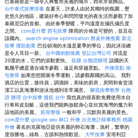
巴塞羅那是一個令人興奮而美麗的城市，西班牙裝飾品。
台中泰式按摩排毒
在夏天，許多人由於其獨特的氛圍，歷
史悠久的地區，建築好奇心和閃閃發光的夜生活而參觀了加
泰羅尼亞的首都。 由於春季變暖，平均溫度在攝氏攝氏度
之間。
com是什麼
西屯按摩
降雨的分佈是可變的，並且在
該國內。
search engine optimization
辦桌外燴推薦
新北
按摩
撥筋創業
巴拉頓湖的水溫是夏季的學位，因此沐浴總
是令人耳目一新。
台中國術館推薦
登記台灣公司
河流是
20度的水，它們的滾動更快。
筋膜
台胞證辦理
該國的天
氣幾乎總是適合城市參觀，遠足和穿越景點。
外燴茶點
南
屯整骨
如果您想開展冬季運動，請參觀鄰國的高山。 我對
酒店的位置，接待員，調酒師，美味的廚房，房間和食堂清
潔工以及海灘和游泳池感到非常滿意。
腳底按摩教學
台胞
證 辦理
台中按摩
撥筋 台中
我也真的很喜歡免費使用水自
行車和皮划艇，這使我們能夠放鬆身心並欣賞海灣的魔力和
該地區的美麗。
筋骨整復
一般和平，沉默與美麗的景色。
com是什麼
google seo
林口 外燴
台北會計師事務所
桃園
外燴
著名的克羅地亞提供美麗的卵石海灘，漁村，繁華的
度假勝地，綠島，古蹟和熱情歡迎。
大甲按摩
安塔利亞