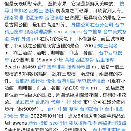
但是夜晚明顯涼爽。 至於水果，它總是新鮮又美味的。
搜
尋引擎排名
記帳士 放榜
廣場寬敞而乾淨，可欣賞到大海。
經絡調理
北區按摩
護照換發
巴塞羅那最具特色的景點之一
是古爾公園，最初由高迪打算。
外國公司在台分公司
台中
精油按摩
經絡調理證照
seo services
台中推拿
台中美式整
復
新竹 外燴 ptt
在良好的天氣下，不僅遊客，而且城市城
市，都可以在公園裡欣賞這裡的景色... 200
記帳士報名
m，靠近酒館，酒吧，咖啡館，商店，餐館。
台中西屯按
摩
距沙灘海灘（Sandy
外燴 高雄
西區整骨
后里按摩
Beach）約450
台中按摩排毒
按摩師執照
m，這是一個三
層樓的60間客房隔間，設有三層樓，兩層樓，兩層樓的零
件。
台胞證 旅行社
優化 台灣用語
草屯按摩推薦
附近有小
酒館，咖啡館，商店，餐館（約200
膏肓
m）。 酒店建築
群位於一個巨大的區域，周圍環繞著園景花園，棕櫚樹和花
朵。
足底按摩
台胞證 代辦
牛排 外燴
市中心可在幾分鐘內
步行（約500米）。
台中 中醫 整骨
台胞證台中
台中推拿
記帳士 套書
2022年10月1日，這家64個房間的豪華精品酒
店Hawana
新竹 撥筋
seo行銷
腳底按摩教學
經絡調理證照
Salah是機場更安靜的部分，從機場開放。
台中市北屯區軍