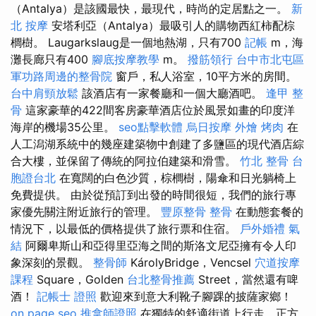
（Antalya）是該國最快，最現代，時尚的定居點之一。
新
北 按摩
安塔利亞（Antalya）最吸引人的購物西紅柿配棕
櫚樹。 Laugarkslaug是一個地熱湖，只有700
記帳
m，海
灘長廊只有400
腳底按摩教學
m。
撥筋領行
台中市北屯區
軍功路周邊的整骨院
窗戶，私人浴室，10平方米的房間。
台中肩頸放鬆
該酒店有一家餐廳和一個大廳酒吧。
逢甲 整
骨
這家豪華的422間客房豪華酒店位於風景如畫的印度洋
海岸的機場35公里。
seo點擊軟體
烏日按摩
外燴 烤肉
在
人工潟湖系統中的幾座建築物中創建了多鹽區的現代酒店綜
合大樓，並保留了傳統的阿拉伯建築和滑雪。
竹北 整骨
台
胞證台北
在寬闊的白色沙質，棕櫚樹，陽傘和日光躺椅上
免費提供。 由於從預訂到出發的時間很短，我們的旅行專
家優先關注附近旅行的管理。
豐原整骨
整骨
在動態套餐的
情況下，以最低的價格提供了旅行票和住宿。
戶外婚禮
氣
結
阿爾卑斯山和亞得里亞海之間的斯洛文尼亞擁有令人印
象深刻的景觀。
整骨師
KárolyBridge，Vencsel
穴道按摩
課程
Square，Golden
台北整骨推薦
Street，當然還有啤
酒！
記帳士 證照
歡迎來到意大利靴子腳踝的披薩家鄉！
on page seo
推拿師證照
在獨特的舒適街道上行走，正方