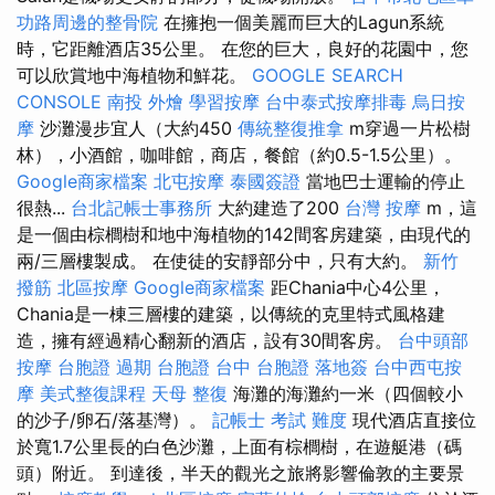
功路周邊的整骨院
在擁抱一個美麗而巨大的Lagun系統
時，它距離酒店35公里。 在您的巨大，良好的花園中，您
可以欣賞地中海植物和鮮花。
GOOGLE SEARCH
CONSOLE
南投 外燴
學習按摩
台中泰式按摩排毒
烏日按
摩
沙灘漫步宜人（大約450
傳統整復推拿
m穿過一片松樹
林），小酒館，咖啡館，商店，餐館（約0.5-1.5公里）。
Google商家檔案
北屯按摩
泰國簽證
當地巴士運輸的停止
很熱...
台北記帳士事務所
大約建造了200
台灣 按摩
m，這
是一個由棕櫚樹和地中海植物的142間客房建築，由現代的
兩/三層樓製成。 在使徒的安靜部分中，只有大約。
新竹
撥筋
北區按摩
Google商家檔案
距Chania中心4公里，
Chania是一棟三層樓的建築，以傳統的克里特式風格建
造，擁有經過精心翻新的酒店，設有30間客房。
台中頭部
按摩
台胞證 過期
台胞證 台中
台胞證 落地簽
台中西屯按
摩
美式整復課程
天母 整復
海灘的海灘約一米（四個較小
的沙子/卵石/落基灣）。
記帳士 考試 難度
現代酒店直接位
於寬1.7公里長的白色沙灘，上面有棕櫚樹，在遊艇港（碼
頭）附近。 到達後，半天的觀光之旅將影響倫敦的主要景