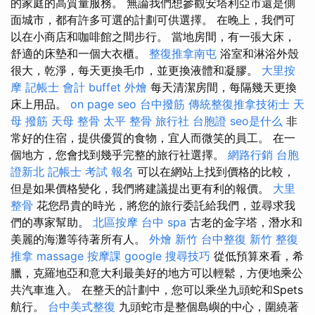
的家庭的高質量服務。 無論我們想參觀安塔利亞市還是側
面城市，都有許多可選的計劃可供選擇。 在晚上，我們可
以在小商店和咖啡館之間步行。 當地房間，有一張大床，
舒適的床墊和一個大衣櫃。
整復推拿南屯
浴室和淋浴外殼
很大，乾淨，每天更換毛巾，並更換液體和凝膠。
大里按
摩
記帳士 會計
buffet 外燴
每天清潔房間，每隔幾天更換
床上用品。
on page seo
台中撥筋
傳統整復推拿技術士
天
母 撥筋
天母 整骨
太平 整骨
旅行社 台胞證
seo是什么
非
常好的住宿，提供優質的食物，宜人而微笑的員工。 在一
個地方，您會找到幾乎完整的旅行社選擇。
網路行銷
台胞
證新北
記帳士 考試 報名
可以在網站上找到價格的比較，
但是如果價格變化，我們將建議提出更有利的報價。
大里
整骨
花您昂貴的時光，將您的旅行委託給我們，並尋求我
們的專家幫助。
北區按摩
台中 spa
古老的金字塔，潛水和
美麗的海灘等待著所有人。
外燴 新竹
台中整復
新竹 整復
推拿
massage
按摩課
google 搜尋技巧
從低預算來看，希
臘，克羅地亞和意大利最美好的地方可以輕鬆，方便地乘公
共汽車進入。 在整天的計劃中，您可以乘坐九頭蛇和Spets
航行。
台中美式整復
九頭蛇市是整個島嶼的中心，圍繞著