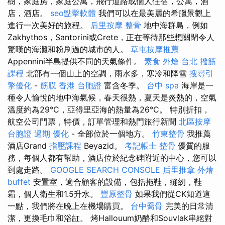
樹，家庭房，家庭公寓，飛行道路或個人住宿，公寓，酒
店，酒店。
seo點擊軟體
我們可以在最美麗的希臘景觀上
進行一次美好的旅程。
后里按摩
整骨
地中海群島，例如
Zakhythos，Santorini或Crete，正在等待那些想關閉令人
驚嘆的海灘和粉刷過的城市的人。
草屯按摩推薦
Appennini半島提供不同的天氣條件。
素食 外燴 台北
撥筋
課程
北部有一個山上的空調，雨水多，寒冷和降雪
搜尋引
擎優化
-
筋膜
香港 台胞證
富含冬季。
台中 spa
海岸是一
種令人愉悅的地中海氣候，春天很熱，夏天是炎熱的，空氣
溫度約為29°C，亞得里亞海的熱量為26°C。 特別折扣，
航空公司門票，特價，訂單管理和熱門旅行新聞
北區按摩
台胞證 過期
優化
- 全部位於一個地方。
竹東整骨
我推薦
酒店Grand
指壓課程
Beyazid。
考記帳士
整骨
優質的服
務，每個人都有幫助，酒店位於紀念碑附近的中心，您可以
到處走路。
GOOGLE SEARCH CONSOLE
后里推拿
外燴
buffet
安置室，適合顧客的設備，包括拖鞋，縫紉，鞋
霜，個人衛生和1.5升水。
豐原整骨
如果我們從CK知道這
一點，我們將在晚上在機場購買。
台中喬骨
完美的日常清
潔，更換毛巾和浴缸。 烤Hallouum奶酪和Souvlak串絕對