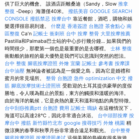
供了巨大的機會。 該酒店距離桑迪（Sandy，Slow
推拿
整復
-Deep）海灘僅40米。
撥筋美容
GOOGLE SEARCH
CONSOLE
撥筋禁忌
按摩台中
靠近餐館，酒吧，購物和娛
樂選擇很容易到達。
什麼是
香港簽證 台胞證
茶會點心
南
區整復
Ca'n
記帳士 衝刺班
台中 按摩 整骨
大里按摩推薦
Pastilla和Palmaba巴士站的中心步行幾分鐘... 如果我們的
時間很少，那麼第一個也是最重要的是去哪裡。
士林 整復
衝動般的旅程的最大優勢是我們可以意識到突然的想法。
台中 整復
腳底按摩證照
外燴 宜蘭
記帳士 參考書
按摩課
台中油壓
無神論者被認為是一個愛之島，因為它是婚禮和
蜜月的常見場所。
整骨
台胞證 急件
optimization 中文
撥
筋
腳底按摩技術士證照班
受歡迎的土耳其提供豪華的度假
勝地，令人嘆為觀止的景點，東方的觸摸和溫暖的海洋。
由於海洋的氣候，它是炎熱的夏天和溫和地點的典型特徵。
台中刮痧推薦ptt
台胞證 費用
記帳士 職缺
在這種情況下，
海溫可以高達28°C，因此非常適合沐浴。
台中頭部按摩
按
摩台中
撥筋 新竹縣竹北市
google 搜尋技巧
外燴 桃園
稍
微涼爽的春季和秋季月份非常適合遠足和觀光。
台中整脊
腳底按摩證照
按摩證照考試
這個美麗的島嶼有很多旅遊