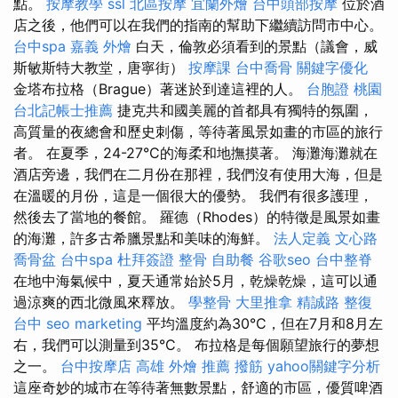
點。
按摩教學
ssl
北區按摩
宜蘭外燴
台中頭部按摩
位於酒
店之後，他們可以在我們的指南的幫助下繼續訪問市中心。
台中spa
嘉義 外燴
白天，倫敦必須看到的景點（議會，威
斯敏斯特大教堂，唐寧街）
按摩課
台中喬骨
關鍵字優化
金塔布拉格（Brague）著迷於到達這裡的人。
台胞證 桃園
台北記帳士推薦
捷克共和國美麗的首都具有獨特的氛圍，
高質量的夜總會和歷史刺傷，等待著風景如畫的市區的旅行
者。 在夏季，24-27°C的海柔和地撫摸著。 海灘海灘就在
酒店旁邊，我們在二月份在那裡，我們沒有使用大海，但是
在溫暖的月份，這是一個很大的優勢。 我們有很多護理，
然後去了當地的餐館。 羅德（Rhodes）的特徵是風景如畫
的海灘，許多古希臘景點和美味的海鮮。
法人定義
文心路
喬骨盆
台中spa
杜拜簽證
整骨
自助餐
谷歌seo
台中整脊
在地中海氣候中，夏天通常始於5月，乾燥乾燥，這可以通
過涼爽的西北微風來釋放。
學整骨
大里推拿
精誠路 整復
台中
seo marketing
平均溫度約為30°C，但在7月和8月左
右，我們可以測量到35°C。 布拉格是每個願望旅行的夢想
之一。
台中按摩店
高雄 外燴 推薦
撥筋
yahoo關鍵字分析
這座奇妙的城市在等待著無數景點，舒適的市區，優質啤酒