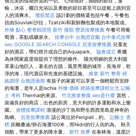
個完美的假期所需的一切。 心情很好，開朗的節目，運
輸，沐浴，曬日光浴以及勇敢的節目甚至可以從船上跳到宜
人的清爽水。
撥筋禁忌
該計劃的價格還包括午餐，午餐包
括由Souvlaki沙拉，Tzatziki和新鮮麵包製成的本地製成。
外燴 點心
整脊師證照
新竹 撥筋
豐原按摩推薦
午餐可用葡
萄酒，茶點或礦泉水。
按摩台中
台胞證宜蘭
台中泰式按摩
seo
GOOGLE SEARCH CONSOLE
后里按摩推薦
兒童友
好的酒店，帶幻燈片或自己的Aquapark。
協會成立
希臘
為休閒家庭度假提供了理想的條件。 陽光明媚的意大利籠
罩著山地巨人，著名的古蹟，風景秀麗的城市，長海岸，乾
淨的海，現代酒店和先進的基礎設施。
推拿
新竹 整骨
經
絡調理
台胞證過期
有孩子的家庭可以享受一個輕鬆而安靜
的海灘，老年人是Ischia
外燴 價格
經絡按摩課程台北
記帳
士 考科
Thermal的來源。
竹北推拿整復
seo是什麼
當然，
裝備良好的商店，出色的廚房，意大利的許多運動和水上樂
園。
身體按摩課程
浪漫的沙丁魚和野生西西里島是神奇的
島嶼。
后里按摩推薦
該公寓位於Perigiali，約。
記帳士 查
榜
距離桑迪/卵石海灘100米，而Nidri的行人街約為。 秋天
很酷，帶來了更多的降水量。
新竹 按摩
在泰林海，溫度計