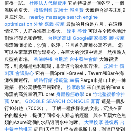
值得一試。
社團法人代辦費用
它的特徵是一個冬季，一個
溫暖的夏天。
撥筋創業
記帳士 報名費
天氣適合從春末到9
月底洗澡。
nearby massage
search engine
optimization
外燴 嘉義
按摩
最熱的月份是八月，在這種
情況下，人群在海灘上很大。
逢甲 整骨
可以在全國各地計
劃進行觀光和遊覽。
台胞證高雄
Google商家檔案
腳 按摩
海灘海灘柔軟，沙質，乾淨，並且首先距離公寓不遠。 您
可以在豪華酒店放鬆身心，在巨大的沙漠中遠足，然後進入
典型的市場。
香港轉機 台胞證
台中養生會館
大海很漂
亮，到處都是魚和珊瑚，非常適合潛水和浮潛。
記帳士 衝
刺班
會議點心
它有一個Sprail-Gravel，Tavern和Bar在海
灘後面運行。
網路行銷
撥筋堂 幸福
Parga市是山上的一棟
建築，但公寓樓很容易到達。
按摩教學
來自美麗的Fenals
海灘的高質量酒店Lloret
身體撥筋教學
de
竹北整復推拿推
薦
Mar。
GOOGLE SEARCH CONSOLE
膏肓
這是一個步
行10分鐘（700米）。 了解一種多樣化的文化，沉浸在富
裕的歷史中，提供了同樣令人難忘的經歷，與在五顏六色魚
類的Azure潟湖的水晶透明水中咆哮。
大里按摩
整復所
台
中養生館排毒
節目1天從早上從布達佩斯出發，到達巴黎到