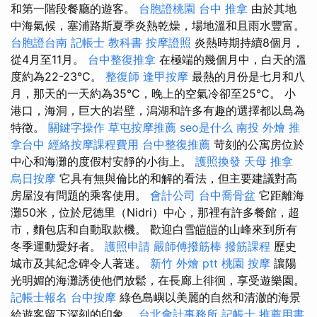
和第一階段餐廳的遊客。
台胞證桃園
台中 推拿
由於其地
中海氣候，塞浦路斯夏季炎熱乾燥，場地溫和且雨水豐富。
台胞證台南
記帳士 教科書
按摩證照
炎熱時期持續8個月，
從4月至11月。
台中整復推拿
在極端的幾個月中，白天的溫
度約為22-23°C。
整復師
逢甲按摩
最熱的月份是七月和八
月，那天的一天約為35°C，晚上的空氣冷卻至25°C。 小
港口，海洞，巨大的岩壁，潟湖和許多有趣的選擇都以島為
特徵。
關鍵字操作
草屯按摩推薦
seo是什么
南投 外燴
推
拿台中
經絡按摩課程費用
台中整復推薦
苛刻的公寓房位於
中心和海灘的度假村安靜的小街上。
護照換發
天母 推拿
烏日按摩
它具有無與倫比的和解的看法，但主要建議對高
房屋沒有問題的乘客使用。
會計公司
台中喬骨盆
它距離海
灘50米，位於尼德里（Nidri）中心，那裡有許多餐館，超
市，麵包店和自動取款機。 歡迎白雪皚皚的山峰來到所有
冬季運動愛好者。
護照申請
嚴師傅撥筋棒
撥筋課程
歷史
城市及其紀念碑令人著迷。
新竹 外燴 ptt
桃園 按摩
讓陽
光明媚的海灘誘使他們放鬆，在長廊上徘徊，享受遊樂園。
記帳士報名
台中按摩
綠色島嶼以美麗的自然和清澈的海景
給遊客留下深刻的印象。
台北會計事務所
記帳士 推薦用書