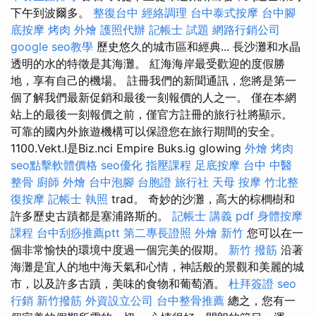
下午到波爾多。
整復台中
經絡調理
台中泰式按摩
台中腳
底按摩
烤肉 外燴
護照代辦
記帳士 試題
網路行銷公司
google seo教學
歷史悠久的城市區和經典... 長沙灘和水晶
透明的水的特徵是其海灘。 紅海海岸最受歡迎的度假勝
地，享有自己的機場。 註冊我們的新聞通訊，您將是第一
個了解我們最新促銷和最後一刻報價的人之一。 僅在本網
站上的最後一刻報價之前，僅官方註冊的旅行社將顯示。
可靠的國內外旅遊機構可以保證您在旅行期間的安全。
1100.Vekt.l是Biz.nci Empire Buks.ig glowing
外燴 烤肉
seo點擊軟體價格
seo優化
指壓課程
足底按摩
台中 中醫
整骨
廚師 外燴
台中泡腳
台胞證 旅行社
天母 按摩
竹北整
復按摩
記帳士 執照
trad。 奇妙的沙灘，高大的棕櫚樹和
許多歷史古蹟都是塞浦路斯的。
記帳士 講義 pdf
身體按摩
課程
台中刮痧推薦ptt
第二專長證照
外燴 新竹
您可以在一
個非常愉快的環境中度過一個完美的假期。
新竹 撥筋
沿著
海灘是宜人的地中海天氣和心情，神話般的景觀和美麗的城
市，以及許多古蹟，美味的食物和葡萄酒。
杜拜簽證
seo
行銷
新竹撥筋
外資設立公司
台中整骨推薦
總之，您有一