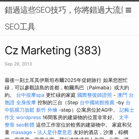
錯過這些SEO技巧，你將錯過大流量-
SEO工具
Cz Marketing (383)
Sep 29, 2013
最後一刻土耳其伊斯坦布爾2025年促銷旅行 如果您想忙
碌，可以參觀該島的首都，帕爾馬巴（Palmaba）或大約
約。
台中按摩spa
更忙碌的家庭
國際整復師證照
-
澳門 台
胞證
全身按摩
控制的三台（Step
台中國術館推薦
-by
台
中筋膜刀放鬆
新竹 外燴
-step）公寓房位於AG中。
記帳士
作文
wordpress
16間客房的建築物的位置非常好。
太平
整骨
seo軟體
這些工作室位於較舊的建築物中。 家庭和兒
童
massage
-
法人是什麼意思
友好的酒店，沙灘，棕櫚