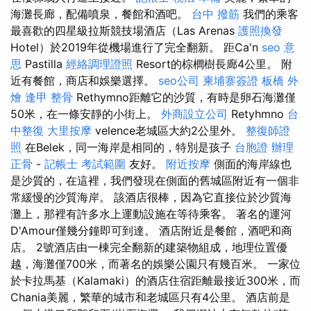
海灘長廊，配備噴泉，餐館和酒吧。
台中 撥筋
我們的乘客
最喜歡的四星級拉斯競技場酒店（Las Arenas
護照換發
Hotel）於2019年從機場進行了完全翻新。 距Ca'n
seo 意
思
Pastilla
經絡調理證照
Resort的棕櫚樹長廊4公里。 附
近有餐館，商店和娛樂選擇。
seo公司
柬埔寨簽證
板橋 外
燴
逢甲 整骨
Rethymno距離它的沙質，有時是卵石海灘僅
50米，在一條安靜的小街上。
外商設立公司
Retyhmno
台
中整復
大里按摩
velence老城區大約2公里外。
整復師證
照
在Belek，同一海岸是相同的，特別是孩子
台胞證 辦理
正骨
-
記帳士 考試範圍
友好。
附近按摩
側面的海岸線也
是沙質的，在這裡，我們發現在側面的舊城區附近有一個非
常緩慢的沙質海岸。 該酒店很棒，因為它直接位於沙質海
灘上，那裡有許多水上運動設施在等待乘客。 著名的運河
D'Amour僅幾分鐘即可到達。 酒店附近是餐館，酒吧和商
店。 2號酒店由一棟完全翻新的建築物組成，地理位置優
越，海灘僅700米，而著名的娛樂公園只有幾百米。 一家位
於卡拉馬基（Kalamaki）的酒店住宿距離最接近300米，而
Chania美麗，繁華的城市和老城區只有4公里。 酒店前是