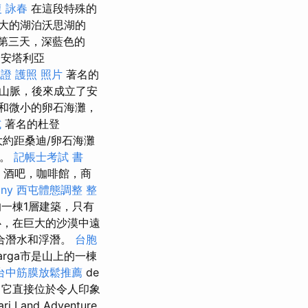
 詠春
在這段特殊的
大的湖泊沃思湖的
第三天，深藍色的
安塔利亞
證 護照 照片
著名的
山脈，後來成立了安
和微小的卵石海灘，
試
著名的杜登
大約距桑迪/卵石海灘
里。
記帳士考試 書
館，酒吧，咖啡館，商
any
西屯體態調整
整
近的一棟1層建築，只有
心，在巨大的沙漠中遠
合潛水和浮潛。
台胞
arga市是山上的一棟
台中筋膜放鬆推薦
de
。 它直接位於令人印象
and Adventure