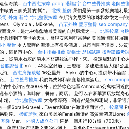
個奇蹟...
台中西屯按摩
google關鍵字
台中整骨推薦
老師整復
了中歐的三個美麗的湖泊。
北投 整復
我們是第一個參觀奧地利最
o公司
外燴 新竹
竹北整復按摩
在斯洛文尼亞的珍珠和象徵之一的
Athens，Olympia，Mükené。
苗栗外燴
豐原整骨
seo company
其位置而聞名，是地中海盆地最美麗的自然環境之一。
北區按摩
台胞
士兵找到了塵世的天堂，發現安塔利亞當時的美麗海灣和托羅斯
小 整骨
令人驚嘆的海灘上有很多酒店，城市周圍有漫長，沙質
密的，這是市中心。
台中排毒推薦
記帳士 歷屆試題
按摩證照考
海港上，從淡水石灰的淡水木材謀殺案中掉下來。 從定居點的中心
台胞證台北
m），48臥室舒適，三層樓，多建造酒店大樓1公
口大約。
西屯肩頸放鬆
16公里外，Alykes的中心可提供帶小酒
行路。
新竹整骨推薦
我們為夫婦和家庭都推薦酒店。
seo comp
居點的中心約它在400米外，位於綠色地區Zaharoula公寓樓附
處有小酒館，咖啡館，餐館，商店。 您可以在豪華酒店放鬆身
的市場。
竹北整復按摩
大海很漂亮，到處都是魚和珊瑚，非常適
一個Sprail-Gravel，Tavern和Bar在海灘後面運行。
按摩課
P
容易到達。
撥筋證照
來自美麗的Fenals海灘的高質量酒店Lloret
證基隆
Mar。
外國人成立公司
這是一個步行10分鐘（700米）
盧和坎布里斯之間的沙灘上。 著名的Portaventura和Ferrari L