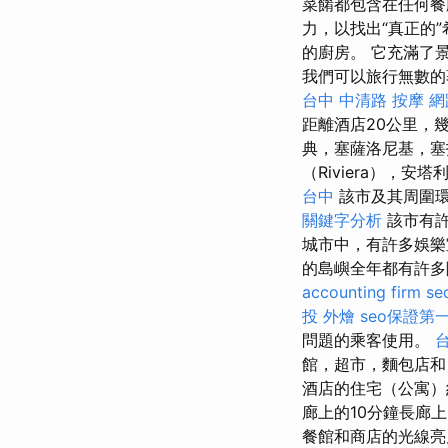
菜餚都包含在任何
力，以找出“真正的
的廚房。 它充滿了
我們可以旅行無數的著
台中 中清路 按摩
網
距離酒店20公里，
典，塞薩洛尼基，塞
（Riviera），
台中
該市及其周圍環
關鍵字分析
該市有許
城市中，有許多娛樂
的島嶼全年都有許多
accounting firm
s
投 外燴
seo保證第
問題的乘客使用。
館，超市，麵包店和自
酒店的住宅（公寓
廊上的10分鐘長廊
餐館和商店的光線亮