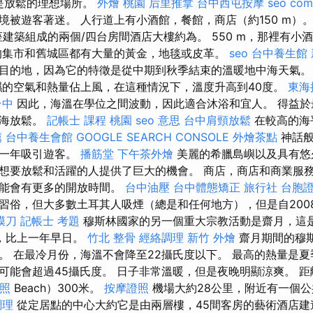
ra是放鬆的理想場所。
外燴 桃園
后里推拿
台中西屯按摩
seo com
被遊客著迷。 人行道上有小酒館，餐館，商店（約150 m）。 在
座建築組成的兩個/四台房間酒店大樓約為。 550 m，那裡有小
的集市和舊城區都有大量的黃金，地毯或皮革。
seo
台中養生館
目的地，因為它的特徵是從中期到秋季結束的溫暖地中海天氣
的空氣和熱量佔上風，在這種情況下，溫度升高到40度。
東海
台中
因此，海溫在學位之間波動，因此適合沐浴和宜人。 得益於
沿海放鬆。
記帳士 課程 桃園
seo 意思
台中肩頸放鬆
在較高的海
薦
台中養生會館
GOOGLE SEARCH CONSOLE
外燴茶點
神話般
復一年吸引遊客。
播筋堂
下午茶外燴
美麗的希臘島嶼以及具有悠
想要放鬆和活躍的人提供了巨大的機會。 商店，商店和商業服
可能會有更多的開放時間。
台中油壓
台中體態矯正
旅行社 台胞
習俗，但大多數土耳其人吸煙（總是和任何地方），但是自200
膜刀
記帳士 考題
穆斯林國家的另一個重大宗教活動是齋月，這
，比上一年早日。
竹北 整骨
經絡調理
新竹 外燴
齋月期間的穆
。 在最冷月份，海溫不會降至22攝氏度以下。 最高的熱量是
可能會超過45攝氏度。 日子非常溫暖，但是夜晚明顯涼爽。 
照
Beach）300米。
按摩證照
機場大約28公里，附近有一個
調理
從定居點的中心大約它是由兩層樓，45間客房的藝術酒店建