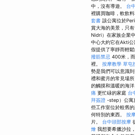
中，沒有導遊。
台
裡購買咖啡，軟飲
套書
該公寓位於Peri
賞大海的美景，只​​
Nidri）在家族企
中心大約它在Akti
假提供了寧靜而輕
撥筋禁忌
400米，
裡。
按摩教學
草屯
勢是我們可以意識
禮和蜜月的常見場
的觸摸和溫暖的海洋
痛
更忙碌的家庭
台
拜簽證
-step）公
些工作室位於較舊的
何特別的東西。
按
片。
台中頭部按摩
燴
我想要希臘沙拉