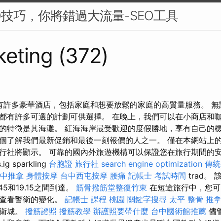
O技巧，你將錯過大流量-SEO工具
eting (372)
ach擁有許多豪華酒店，包括家庭和想要放鬆的家庭的高質量服務。 
都有許多可選的計劃可供選擇。 在晚上，我們可以在小商店和咖
的特徵是其海灘。 紅海海岸最受歡迎的度假勝地，享有自己的機
個了解我們最新促銷和最後一刻報價的人之一。 僅在本網站上
社將顯示。 可靠的國內外旅遊機構可以保證您在旅行期間的安全。 11
.ig sparkling
台胞證 旅行社
search engine optimization
傳統
中推拿
身體按摩
台中西屯按摩
腰痛
記帳士 考試時間
trad。 
5和19.15之間到達。
筋骨撥筋堂整復竹東
在短途旅行中，您可
前查看警衛的變化。
記帳士 課程 桃園
關鍵字搜尋
太平 整骨
推
典衛城。
撥筋證照
撥筋教學
辦護照要帶什麼
台中國術館推薦
儘