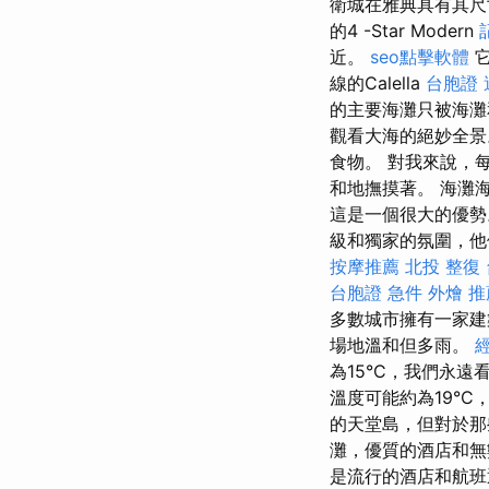
衛城在雅典具有其尺
的4 -Star Modern
近。
seo點擊軟體
它
線的Calella
台胞證 
的主要海灘只被海
觀看大海的絕妙全景
食物。 對我來說，每
和地撫摸著。 海灘
這是一個很大的優勢
級和獨家的氛圍，他
按摩推薦
北投 整復
台胞證 急件
外燴 推薦
多數城市擁有一家建
場地溫和但多雨。
為15°C，我們永遠
溫度可能約為19°C
的天堂島，但對於那
灘，優質的酒店和無
是流行的酒店和航班