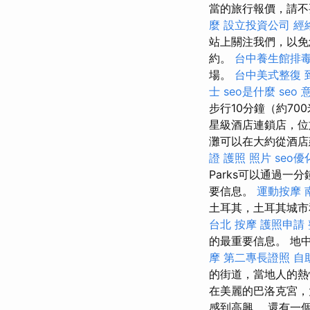
當的旅行報價，請不
麼
設立投資公司
經
站上關注我們，以免
約。
台中養生館排
場。
台中美式整復
士
seo是什麼
seo 
步行10分鐘（約700
星級酒店連鎖店，位於
灘可以在大約從酒店建築物
證 護照 照片
seo優
Parks可以通過
要信息。
運動按摩
土耳其，土耳其城
台北 按摩
護照申請
的最重要信息。 地
摩
第二專長證照
自
的街道，當地人的熱
在美麗的巴洛克宮，
感到高興。 還有一