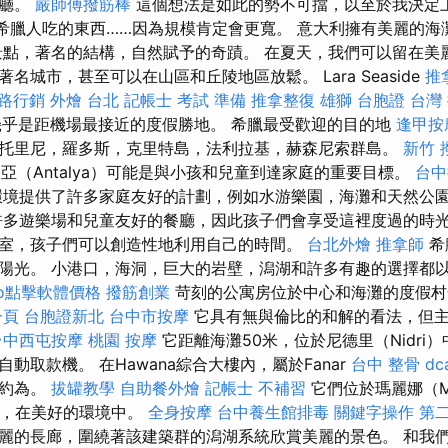
餐廳。
嚴師傅撥筋棒
這個想法是如此的勢不可擋，以至於我決定
”希臘人吃的東西……因為規模肯定會更寬。 意大利擁有美麗的海
景點，著名的結構，自然賦予的奇蹟。 在夏天，我們可以留在美
名城市，甚至可以在山區和丘陵地區放鬆。 Lara Seaside
推
路行銷
外燴 台北
記帳士 考試 準備
推拿整復
雄獅 台胞證
台灣
幾乎是距機場最接近的度假勝地。 希臘最受歡迎的目的地
逢甲按
托里尼，羅多斯，克里特島，法利拉基，赫森尼索群島。
新竹 
安塔利亞（Antalya）可能是與小孩和兒童到達家庭的重要目標。
台中
境提供了許多家庭友好的計劃，例如水游樂園，海灘和天然公
多遊樂場和兒童友好的餐廳，因此孩子們會享受這裡度過的時
室，孩子們可以創造性地利用自己的時間。
台北外燴
推拿師
希
陽光。 小港口，海洞，巨大的岩壁，潟湖和許多有趣的選擇都
eo點擊軟體價格
撥筋創業
苛刻的公寓房位於中心和海灘的度假
一頁
台胞證新北
台中市按摩
它具有無與倫比的和解的看法，但
台中西屯按摩
桃園 按摩
它距離海灘50米，位於尼德里（Nidri
動取款機。 在Hawana綜合大樓內，屬於Fanar
台中 整骨 dca
）約為。
拔罐教學
自助餐外燴
記帳士 不補習
它們位於瑪麗娜（Ma
上，在美好的環境中。
全身按摩
台中養生館排毒
關鍵字操作
第
麗的長廊，圍繞著該建築群的潟湖系統欣賞美麗的景色。 和我