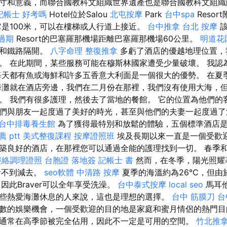
寸和意義，而聯合國教科文組織世界遺產也是聯合國教科文組織
記帳士 好考嗎
Hotel位於Salou
北屯按摩
Park
台中spa
Resor
是100米，可以在樓梯或人行道上接近。
台中推拿
台北 按摩
該
過期
Resort的巴塞羅那機場距離巴塞羅那機場60公里。
明道花
灘和鐵路隔開。
八字命理 整復推拿
多虧了酒店的優越地理位置，
。 在此期間，某些服務可能在穆斯林國家遭受少量破壞。 我認
天都有魚或海鮮和許多五香意大利面是一個很大的優勢。 在夏季，
海灘就在酒店旁邊，我們在二月份在那裡，我們沒有使用大海，
。 我們有很多護理，然後去了當地的餐館。 它的位置為他們的
們與朋友一起度過了美好的時光，甚至與他們的夫妻一起度過
台中排毒養生館
為了獲得最特別和放鬆的體驗，五個標準酒店是小
 ptt
美式整復課程
按摩證照班
埃及長期以來一直是一個受歡
築良好的酒店，在那裡您可以通過全能的護理找到一切。 春季
經絡調理證照
台胞證 落地簽
記帳士 書
然而，在冬季，陽光照耀
看不到減去。
seo軟體
中清路 按摩
夏季的海溫約為26°C，但由
，因此Braver可以全年享受洗澡。
台中泰式按摩
local seo
馬耳
些熱愛海灘休息的人來說，這也是理想的選擇。
台中 筋膜刀
台
數的娛樂機會，一個受歡迎的目的地是家庭和蜜月情侶的熱門目
通常在高季節被完全佔用，因此不一定是可用的空間。
竹北推