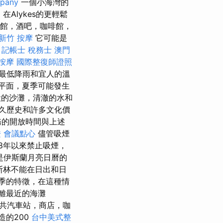
pany
一個小海灣的
Alykes的更輕鬆
酒館，酒吧，咖啡館，
新竹 按摩
它可能是
。
記帳士 稅務士
澳門
按摩
國際整復師證照
最低降雨和宜人的溫
平面，夏季可能發生
的沙灘，清澈的水和
久歷史和許多文化價
務的開放時間與上述
證
會議點心
儘管吸煙
8年以來禁止吸煙，
是伊斯蘭月亮日曆的
斯林不能在日出和日
夏季的特徵，在這種情
距離最近的海灘
公共汽車站，商店，咖
造的200
台中美式整