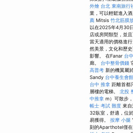
外燴 台北
東南旅行
業，可以輕鬆進入
薦
Mitsis
竹北筋膜
以在2025年4月3
店或房間類型，並
當天適用的價格進
然美景，文化和歷
影響。 在Fanar
台中
廊。
台中整骨價錢
高普考
新的機翼屬於F
Sandy
台中養生會
台中 推拿
距離首都只
層樓的電梯。
北投 
中推拿
m）可散步
帳士 考試 難度
來自
32臥室，舒適，位
易獲得。
按摩 小腿
刻的Aparthote