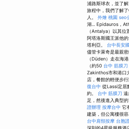
浦路斯球衣，並了解這
旅程中，我們了解
人。
外燴 桃園
se
湖... Epidauros，
（Antalya）以
阿塔洛斯國王派他的
塔利亞。
台中長安國
儘管卡萊奇是最親
（Düden）走在
（約50
台中 筋膜刀
Zakinthos市和港
店，餐館的輕便步
復台中
從Lassi定
約。
台中 筋膜刀
遠
足，然後進入典型
證辦理
按摩台中
它有
建築，但公寓樓很
台中肩頸按摩
台胞
深刻的4星級服務酒店，薩