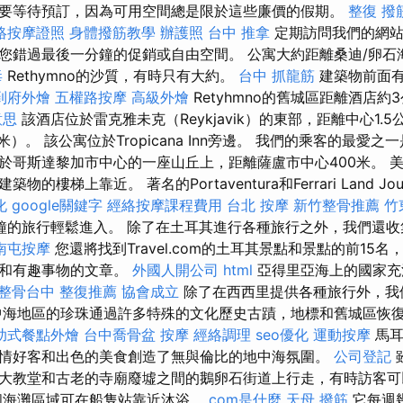
要等待預訂，因為可用空間總是限於這些廉價的假期。
整復
撥
絡按摩證照
身體撥筋教學
辦護照
台中 推拿
定期訪問我們的網站
您錯過最後一分鐘的促銷或自由空間。 公寓大約距離桑迪/卵石海
毒
Rethymno的沙質，有時只有大約。
台中 抓龍筋
建築物前面
到府外燴
五權路按摩
高級外燴
Retyhmno的舊城區距離酒店約
意思
該酒店位於雷克雅未克（Reykjavik）的東部，距離中心1.
米）。 該公寓位於Tropicana Inn旁邊。 我們的乘客的最愛之
哥斯達黎加市中心的一座山丘上，距離薩盧市中心400米。 美麗的Pl
的樓梯上靠近。 著名的Portaventura和Ferrari Land Jou
化
google關鍵字
經絡按摩課程費用
台北 按摩
新竹整骨推薦
竹
一分鐘的旅行輕鬆進入。 除了在土耳其進行各種旅行之外，我們還
南屯按摩
您還將找到Travel.com的土耳其景點和景點的前15
市和有趣事物的文章。
外國人開公司
html
亞得里亞海上的國家充
整骨台中
整復推薦
協會成立
除了在西西里提供各種旅行外，我
中海地區的珍珠通過許多特殊的文化歷史古蹟，地標和舊城區恢
助式餐點外燴
台中喬骨盆
按摩
經絡調理
seo優化
運動按摩
馬耳
情好客和出色的美食創造了無與倫比的地中海氛圍。
公司登記
大教堂和古老的寺廟廢墟之間的鵝卵石街道上行走，有時訪客可
個海灘區域可在船隻站靠近沐浴。
com是什麼
天母 撥筋
它每週