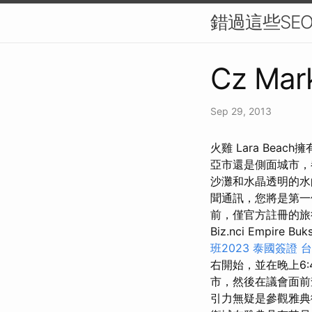
錯過這些SE
Cz Mark
Sep 29, 2013
火雞 Lara Be
亞市還是側面城市，
沙灘和水晶透明的水
聞通訊，您將是第一
前，僅官方註冊的旅行
Biz.nci Empire Buks
班2023
泰國簽證
台
右開始，並在晚上6:4
市，然後在議會面
引力無疑是參觀雅