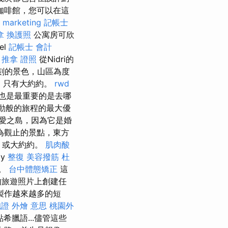
咖啡館，您可以在這
 marketing
記帳士
拿
換護照
公寓房可欣
el
記帳士 會計
推拿 證照
從Nidri的
刻的景色，山區為度
米，只有大約約。
rwd
個也是最重要的是去哪
動般的旅程的最大優
愛之島，因為它是婚
為觀止的景點，東方
）或大約約。
肌肉酸
by
整復
美容撥筋
杜
好。
台中體態矯正
這
的旅遊照片上創建任
製作越來越多的短
胞證
外燴 意思
桃園外
希臘語...儘管這些