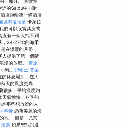
的一部分。 受歡迎
t附近的Salou中心附
酒店距離第一條酒店
園城整復推拿
卡萊拉
我們可以欣賞其房間
為沒有一個人找不到
24-27°C的海柔
但是在溫暖的月份，
客人提供了第一個階
了浪漫的放鬆。
豐原
雞...
記帳士 答案
迎的休息場所，在大
和秋天的風度更高，
著很多，平均溫度約
於天氣愉快，冬季的
他是那些想放鬆的人
中整骨
憑藉美麗的海
的地。 但是，尤其
拿推薦
如果您找到適