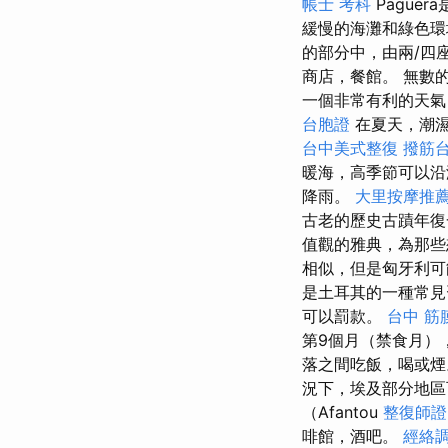
帳士 考科
Pague
緩慢的海灘和綠色環境
的部分中，由兩/四
商店，餐館。 無數
一個非常有利的天氣
台胞證
在夏天，潮濕
台中美式整復
撥筋
暖海，高季節可以
降雨。
大里按摩推
古老的歷史古蹟年
值觀的雅典，為那些
相似，但是匈牙利
是土耳其的一種常見
可以罰款。
台中 筋
第9個月（禁食月）
落之間吃飯，喝或煙
況下，埃及部分地區
（Afantou
整復師證
啡館，酒吧。
經絡