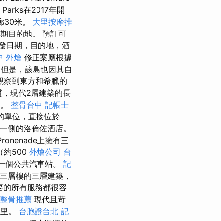
Parks在2017年開
長廊30米。
大里按摩推
佳假期目的地。 預訂可
發日期，目的地，酒
中 外燴
修正案應根據
但是，該島也因其自
觀察到東方和希臘的
質，現代2層建築的長
客。
整骨台中
記帳士
立的單位，直接位於
道另一側的洛倫佐酒店。
Pronenade上擁有三
約500
外燴公司
台
一個公共汽車站。
記
三層樓的三層建築，
要的所有服務都很容
整骨推薦
現代且苛
公里。
台胞證台北
記