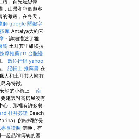
上路，首先是想像
灘，山景和每個遊客
麗的海邊，在冬天，
拿師
google 關鍵字
 按摩
Antalya大約它
摩
- 詳細描述了雅
撥筋
土耳其里維埃拉
按摩推薦ptt
台胞證
園。
數位行銷
yahoo
光。
記帳士 推薦書
在
臘人和土耳其人擁有
以島為特徵。
村安靜的小街上。
南
主要建議對高房屋沒有
）中心，那裡有許多餐
rd
杜拜簽證
Beach
rina）的棕櫚樹長
二專長證照
傍晚，有
們一起品嚐傳統的塞