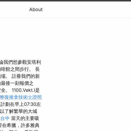
About
無論我們想參觀安塔利
啡館之間步行。 長
場。 註冊我們的新
的最後一刻報價之
00.Vekt.l是
整復推拿技術士證照
該計劃在早上07:30左
以了解繁華的大城
拿台中
當天的主要吸
管在希臘，許多雅典