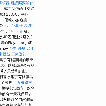
筋領行
辦護照要帶什
，或在我們的社交網
灘250米，中心
有一個較小的遊樂
3公里。
記帳士 稅務
5公里，但行人距離。
一是4R酒店連鎖店的3
aya Larga海
rney
台中 外燴
台胞
東撥筋
工商登記
收集了有關該國的最重
名，還可以幫助許多有關
滿了景點和計劃。
們還收集了有關該島
復了歷史。
五權路按
他獨特的建築，狹窄
雖然有一天我們可以
以對眼睛的自然價值
幾次都包含在該計劃