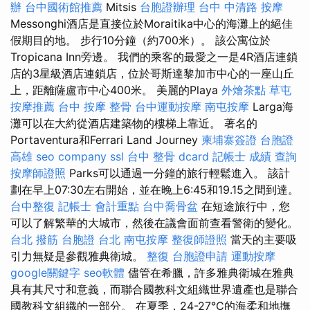
辦
台中國術館推薦
Mitsis
台胞證辦理
台中 中清路 按摩
Messonghi酒店是直接位於Moraitika中心的海灘上的絕佳
假期目的地。 步行10分鐘（約700米）。 該公寓位於
Tropicana Inn旁邊。 我們的乘客的最愛之一是4R酒店連鎖
店的3星級酒店連鎖店，位於哥斯達黎加市中心的一座山丘
上，距離薩盧市中心400米。 美麗的Playa
外燴茶點
草屯
按摩推薦
台中 按摩 整骨
台中運動按摩
南屯按摩
Larga海
灘可以在大約從酒店建築物的樓梯上靠近。 著名的
Portaventura和Ferrari Land Journey
柬埔寨簽證
台胞證
高雄
seo company
ssl
台中 整骨 dcard
記帳士 成績 查詢
按摩師證照
Parks可以通過一分鐘的旅行輕鬆進入。 該計
劃在早上07:30左右開始，並在晚上6:45和19.15之間到達。
台中整復
記帳士 會計重點
台中喬骨盆
在短途旅行中，您
可以了解繁華的大城市，然後在議會面前查看警衛的變化。
台北 撥筋
台胞證 台北
南屯按摩
整復師證照
當天的主要吸
引力無疑是參觀雅典衛城。
整復
台胞證申請
運動按摩
google關鍵字
seo軟體
儘管在希臘，許多雅典衛城在雅典
具有其尺寸和意義，而聯合國教科文組織世界遺產也是聯合
國教科文組織的一部分。 在夏季，24-27°C的海柔和地撫