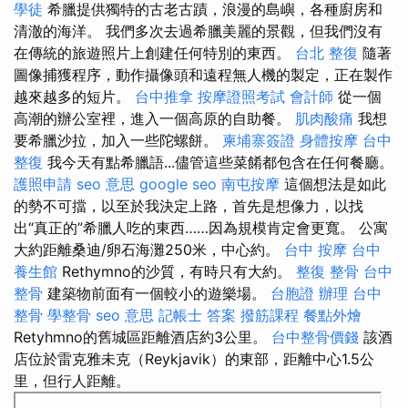
學徒
希臘提供獨特的古老古蹟，浪漫的島嶼，各種廚房和
清澈的海洋。 我們多次去過希臘美麗的景觀，但我們沒有
在傳統的旅遊照片上創建任何特別的東西。
台北 整復
隨著
圖像捕獲程序，動作攝像頭和遠程無人機的製定，正在製作
越來越多的短片。
台中推拿
按摩證照考試
會計師
從一個
高潮的辦公室裡，進入一個高原的自助餐。
肌肉酸痛
我想
要希臘沙拉，加入一些陀螺餅。
柬埔寨簽證
身體按摩
台中
整復
我今天有點希臘語...儘管這些菜餚都包含在任何餐廳。
護照申請
seo 意思
google seo
南屯按摩
這個想法是如此
的勢不可擋，以至於我決定上路，首先是想像力，以找
出“真正的”希臘人吃的東西……因為規模肯定會更寬。 公寓
大約距離桑迪/卵石海灘250米，中心約。
台中 按摩
台中
養生館
Rethymno的沙質，有時只有大約。
整復 整骨
台中
整骨
建築物前面有一個較小的遊樂場。
台胞證 辦理
台中
整骨
學整骨
seo 意思
記帳士 答案
撥筋課程
餐點外燴
Retyhmno的舊城區距離酒店約3公里。
台中整骨價錢
該酒
店位於雷克雅未克（Reykjavik）的東部，距離中心1.5公
里，但行人距離。