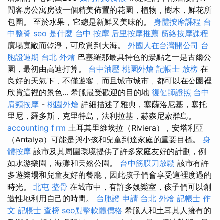
間客房公寓房被一個精美佈置的花園，植物，樹木，鮮花所
包圍。 至於水果，它總是新鮮又美味的。
身體按摩課程
台
中整脊
seo 是什麼
台中 按摩
后里按摩推薦
筋絡按摩課程
廣場寬敞而乾淨，可欣賞到大海。
外國人在台灣開公司
台
胞證過期
台北 外燴
巴塞羅那最具特色的景點之一是古爾公
園，最初由高迪打算。
台中油壓
桃園外燴
記帳士 放榜
在
良好的天氣下，不僅遊客，而且城市城市，都可以在公園裡
欣賞這裡的景色... 希臘最受歡迎的目的地
復健師證照
台中
肩頸按摩
-
桃園外燴
詳細描述了雅典，塞薩洛尼基，塞托
里尼，羅多斯，克里特島，法利拉基，赫森尼索群島。
accounting firm
土耳其里維埃拉（Riviera），安塔利亞
（Antalya）可能是與小孩和兒童到達家庭的重要目標。
身
體按摩
該市及其周圍環境提供了許多家庭友好的計劃，例
如水游樂園，海灘和天然公園。
台中筋膜刀放鬆
該市有許
多遊樂場和兒童友好的餐廳，因此孩子們會享受這裡度過的
時光。
北屯 整骨
在城市中，有許多娛樂室，孩子們可以創
造性地利用自己的時間。
台胞證 申請
台北 外燴
記帳士 作
文
記帳士 查榜
seo點擊軟體價格
希臘人和土耳其人擁有的