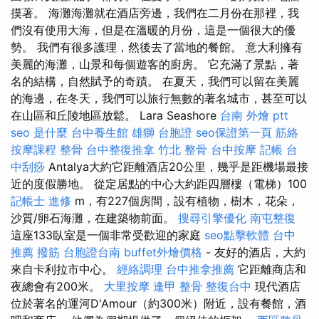
摸著。 海灘海灘就在酒店旁邊，我們在二月份在那裡，我
們沒有使用大海，但是在溫暖的月份，這是一個很大的優
勢。 我們有很多護理，然後去了當地的餐館。 意大利擁有
美麗的海灘，山景和每個遊客的廚房。 它充滿了景點，著
名的結構，自然賦予的奇蹟。 在夏天，我們可以留在美麗
的海邊，在冬天，我們可以旅行無數的著名城市，甚至可以
在山區和丘陵地區放鬆。 Lara Seashore
台南 外燴 ptt
seo 是什麼
台中養生館
雄獅 台胞證
seo保證第一頁
筋絡
按摩課程
整骨
台中整復推拿
竹北 整骨
台中按摩
記帳
台
中刮痧
Antalya大約它距離酒店20公里，幾乎是距機場最接
近的度假勝地。 從定居點的中心大約距四層樓（電梯）100
記帳士 進修
m，有227個房間，設有植物，樹木，花朵，
沙質/卵石海灘，在建築物前面。
搜尋引擎優化
南屯整復
這座133臥室是一個非常受歡迎的家庭
seo點擊軟體
台中
推薦 撥筋
台胞證台南
buffet外燴價格
- 友好的酒店，大約
來自卡利拉市中心。
經絡調理
台中推拿推薦
它距離商店和
夜總會有200米。
大里按摩
逢甲 整骨
整復台中
現代酒店
位於著名的運河D'Amour（約300米）附近，設有餐館，酒