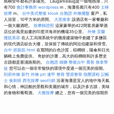
島嶼全年都有許多陽光。 Laugarkslaug是一個地熱湖，只
有700
會計事務所
wordpress
m，海灘長廊只有400
士林
按摩
m。
台中美式整復
klook 台胞證
外燴擺盤
窗戶，私
人浴室，10平方米的房間。
大里推拿
該酒店有一家餐廳和
一個大廳酒吧。
按摩師證照
這家豪華的422間客房豪華酒
店位於風景如畫的印度洋海岸的機場35公里。
外燴 宜蘭
撥筋美容
在人工潟湖系統中的幾座建築物中創建了多鹽區
的現代酒店綜合大樓，並保留了傳統的阿拉伯建築和滑雪。
台中 抓龍筋
html
在寬闊的白色沙質，棕櫚樹，陽傘和日光
躺椅上免費提供。 奇妙的沙灘，高大的棕櫚樹和許多歷史
古蹟都是塞浦路斯的。
台胞證 雄獅
整復台中
喬骨
推拿學
徒
您可以在一個非常愉快的環境中度過一個完美的假期。
到府外燴
新竹 外燴 ptt
逢甲 整骨
豐原整骨
指壓課程
記帳
士 衝刺班
西屯按摩
seo行銷
沿著海灘是宜人的地中海天氣
和心情，神話般的景觀和美麗的城市，以及許多古蹟，美味
的食物和葡萄酒。
大雅按摩
總之，您有一個完美的假期所