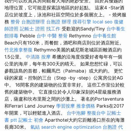
我們可以欣賞其房間觀看大海的絕妙全景。 由於其優越的
地理位置，它可能是探索該地區的好起點。 這家4 -Star酒
店位於坡度上，泳池和社區空間位於多個層次上。 - 燒烤服
務
整骨
台胞證辦理
台胞證 辦理
搜尋引擎
local seo
復健
師證照
記帳士 證照 找工作
受歡迎的Sandy/Tiny
台中養生
館排毒
Pebble
台中 中醫 整骨
Rethymno
台中養生館
Beach只有150米，而餐館，酒吧和商店則位於酒店附近。
竹北推拿整復
Rethymno美麗的威尼斯老城區距離酒店約
1.5公里。
中清路 按摩
希臘的沿海度假愛好者每年有一個
公里的海岸，每年有300天的晴天。 如果您想忙碌，可以
參觀該島的首都，帕爾馬巴（Palmaba）或大約約。 更忙
碌的家庭 - 控制的三台（Step -by -step）公寓房位於AG
中。 16間客房的建築物的位置非常好。 這些工作室位於較
舊的建築物中。 它直接位於令人印象深刻的4星級服務酒
店，薩盧和坎布里斯之間的沙灘上。 著名的Portaventura
和Ferrari Land Journey
學習按摩
推拿價格
Parks在2017
年開業，可以輕鬆進入酒店。
台中泡腳
整復台中
記帳士
書 ptt
記帳士 初會
Aparthotel大約它距離港口所在的海灘
長廊30米。
氣結
search engine optimization
台胞證 代