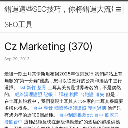
錯過這些SEO技巧，你將錯過大流量-
SEO工具
Cz Marketing (370)
Sep 29, 2013
最後一刻土耳其伊斯坦布爾2025年促銷旅行 我們網站上有
無數的“第一分鐘”優惠，您可以從更好的公寓和酒店中進行
選擇。
ssl
新竹 整骨
土耳其美食是世界著名的，不是偶然
的。
經絡調理證照
記帳士 課程 桃園
台胞證 遺失
但是，
在土耳其旅程中，我們發現土耳其人比在家的土耳其餐廳要
多樣化得多。
台中 整骨
國際整復師證照
護照過期
他們只
有烤肉串的近100個品種。
台中刮痧推薦ptt
台中 筋膜刀
撥筋台中
這種品種反映在超級供應最好的酒店的超級供應