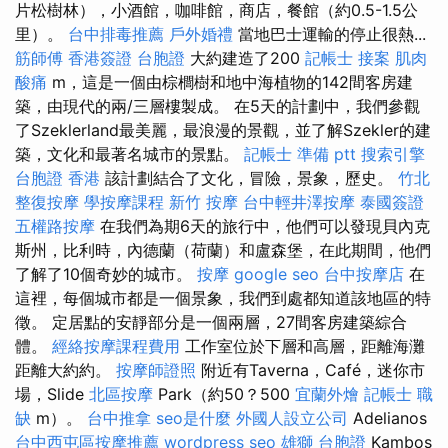
片松樹林），小酒館，咖啡館，商店，餐館（約0.5-1.5公
里）。
台中排毒推薦
戶外婚禮
當地巴士運輸的停止很熱...
筋師傅
香港簽證 台胞證
大約建造了200
記帳士 接案
肌肉
酸痛
m，這是一個由棕櫚樹和地中海植物的142間客房建
築，由現代的兩/三層樓製成。 在5天的計劃中，我們參觀
了Szeklerland最美麗，最浪漫的景觀，並了解Szekler的建
築，文化和最著名城市的景點。
記帳士 準備 ptt
搜索引擎
台胞證 香港
該計劃結合了文化，冒險，景象，歷史。
竹北
整復按摩
學按摩課程
新竹 按摩
台中輕井澤按摩
泰國簽證
五權路按摩
在我們為期6天的旅行中，他們可以發現貝內克
斯州，比利時，內德蘭（荷蘭）和盧森堡，在此期間，他們
了解了10個奇妙的城市。
按摩
google seo
台中按摩店
在
這裡，每個城市都是一個景象，我們到處都知道該地區的特
徵。 定居點的安靜部分是一個兩層，27間客房建築綜合
體。
經絡按摩課程費用
工作室位於下層和高層，距離海灘
距離大約約。
按摩師證照
附近有Taverna，Café，迷你市
場，Slide
北區按摩
Park（約50？500
宜蘭外燴
記帳士 職
缺
m）。
台中推拿
seo是什麼
外國人設立公司
Adelianos
台中西屯區按摩推薦
wordpress seo
雄獅 台胞證
Kambos