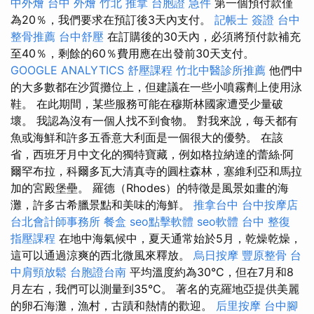
中外燴
台中 外燴
竹北 推拿
台胞證 急件
第一個預付款僅
為20％，我們要求在預訂後3天內支付。
記帳士 簽證
台中
整骨推薦
台中舒壓
在訂購後的30天內，必須將預付款補充
至40％，剩餘的60％費用應在出發前30天支付。
GOOGLE ANALYTICS
舒壓課程
竹北中醫診所推薦
他們中
的大多數都在沙質攤位上，但建議在一些小噴霧劑上使用泳
鞋。 在此期間，某些服務可能在穆斯林國家遭受少量破
壞。 我認為沒有一個人找不到食物。 對我來說，每天都有
魚或海鮮和許多五香意大利面是一個很大的優勢。 在該
省，西班牙月中文化的獨特寶藏，例如格拉納達的蕾絲·阿
爾罕布拉，科爾多瓦大清真寺的圓柱森林，塞維利亞和馬拉
加的宮殿堡壘。 羅德（Rhodes）的特徵是風景如畫的海
灘，許多古希臘景點和美味的海鮮。
推拿台中
台中按摩店
台北會計師事務所
餐盒
seo點擊軟體
seo軟體
台中 整復
指壓課程
在地中海氣候中，夏天通常始於5月，乾燥乾燥，
這可以通過涼爽的西北微風來釋放。
烏日按摩
豐原整骨
台
中肩頸放鬆
台胞證台南
平均溫度約為30°C，但在7月和8
月左右，我們可以測量到35°C。 著名的克羅地亞提供美麗
的卵石海灘，漁村，古蹟和熱情的歡迎。
后里按摩
台中腳