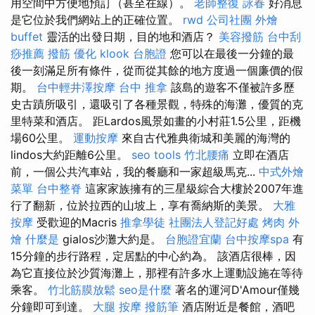
用空間中方便地預訂（甚至在線）。
老師整復 詠春
好消息
是它位於我們網站上的正確位置。
rwd
公司社團
外燴
buffet
靈活的出發日期，目的地和酒店？
美容撥筋
台中刮
痧推薦
撥筋
優化
klook 台胞證
您可以在最後一分鐘的最
後一刻滿足所有條件，從而從其餘的地方度過一個廉價的假
期。
台中輕井澤按摩
台中 推拿
該島的遊客不僅被許多歷
史古蹟所吸引，還吸引了各種景觀，特殊的海灘，優質的克
里特菜和酒店。 距Lardos風景如畫的小村莊1.5公里，距機
場60公里。
運動按摩
來自古代雅典衛城和美麗的海灣的
lindos大約距離6公里。
seo tools
竹北腰痛
立即在酒店
前，一個公共汽車站，我的餐廳和一家超級馬克...
中式外燴
菜單
台中整脊
這家家族擁有的三星級綜合大樓於2007年進
行了翻新，位於拉西的山坡上，享有喬納斯的美景。
大雅
按摩
受歡迎的Macris
推拿學徒
社團法人登記好處
烤肉 外
燴
什麼是
gialos沙灘大約是。
台胞證宜蘭
台中按摩spa
有
15分鐘的步行路程，定居點的中心約為。 該酒店很棒，因
為它直接位於沙質海灘上，那裡有許多水上運動設施在等待
乘客。
竹北筋膜放鬆
seo是什麼
著名的運河D'Amour僅幾
分鐘即可到達。
大腿 按摩
撥筋筆
酒店附近是餐館，酒吧