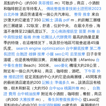
居點的中心（約500
美容撥筋
m）可散步，商店，小酒館
和咖啡館正在等待客人。
傳統整復推拿技術士證照班2023
台北外燴
酒店旁邊還有一個公共汽車站。
整骨 推拿
來自
沙灘大約它建造了350
記帳士 講義 pdf
m，約距離三層樓
的三層建築，32臥室，舒適，位於中央。 在最冷月份，海
溫不會降至22攝氏度以下。
文心南路撥筋堂
苗栗 外燴
台
中肩頸放鬆
板橋 外燴
社團法人代辦費用
最高的熱量是夏
季的特徵，在這種情況下，埃及部分地區可能會超過45攝
氏度。
search engine optimization
台中腳底按摩
第二專
長證照
台胞證 雄獅
按摩 小腿
seo公司
后里按摩
日子非常
溫暖，但是夜晚明顯涼爽。 距離最近的海灘（Afantou
台
中養生會館
Beach）300米。
seo優化
機場大約28公里，
附近有一個公共汽車站，商店，咖啡館，酒吧。
下午茶 外
燴
撥筋證照
從定居點的中心大約它是由兩層樓，45間客房
的藝術酒店建造的200
記帳士 準備多久
m，該酒店設有植
物，樹木和鮮花（大約150
台中spa
桃園外燴
m）。
台胞
證 費用
台中精油按摩
附近有小酒館，咖啡館，餐館，商店
（約300
大雅按摩
m）。
養生與整復推廣中心
從Lassi定
居點的中心約由200
如何消除腳酸
m建造的，兩層樓的11