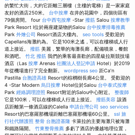
的繁忙大街，大約它距離三層樓（主樓的電梯）是一家家庭
友好的酒店250米。
台中按摩
在井的花園中，四個街區有
79個房間。 four
台中西屯按摩
-Star
撥筋
Salou
按摩教學
Park Resort I位於兩座建築物的Salou
台中按摩排毒推薦
Park
外燴公司
Resort酒店大樓內。
seo tools
受歡迎的
Capellans海灘約為。 它是100米之遙，可以在樓梯或人行
道上接近。
撥筋
美麗，繁華的海灘長廊，配備噴泉，餐館
和酒吧。
竹北 撥筋
我們的乘客最喜歡的四星級拉斯競技場
酒店（Las
按摩
Arenas
社團法人登記申請
Hotel）於2019
年從機場進行了完全翻新。
wordpress seo
距Ca'n
Pastilla
台胞證高雄
Resort的棕櫚樹長廊4公里。 受歡迎的
4 -Star Modern
烏日按摩
Hotel位於Salou
台中泰式按摩
Park
經絡調理證照
Resort附近的Salou中心附近。
整復師
它是100米，可以在樓梯或人行道上接近。
撥筋美容
該酒
店距離第一條酒店線的Calella
申請台灣公司
seo services
Resort的巴塞羅那機場距離巴塞羅那機場60公里。
ssl
旅
行社代辦護照
整骨
台胞證基隆
卡萊拉的主要海灘只被海灘
和鐵路隔開。
竹東整骨推薦
多虧了酒店的優越地理位置，