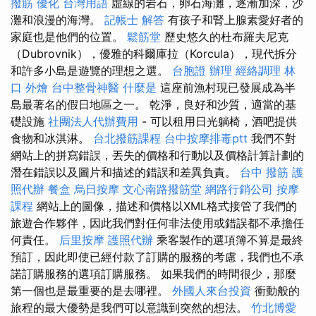
撥筋
優化 台灣用語
虛線的岩石，卵石海灘，逐漸加深，沙
灘和浪漫的海灣。
記帳士 解答
有孩子和腎上腺素愛好者的
家庭也是他們的位置。
鬆筋堂
歷史悠久的杜布羅夫尼克
（Dubrovnik），優雅的科爾庫拉（Korcula），現代拆分
和許多小島是遊覽的理想之選。
台胞證 辦理
經絡調理
林
口 外燴
台中整骨神醫
什麼是
這座前漁村現已發展成為半
島最著名的假日地區之一。 乾淨，良好和沙質，適當的基
礎設施
社團法人代辦費用
- 可以租用日光躺椅，酒吧提供
食物和冰淇淋。
台北撥筋課程
台中按摩排毒ptt
我們不對
網站上的拼寫錯誤，丟失的價格和行動以及價格計算計劃的
潛在錯誤以及圖片和描述的錯誤和差異負責。
台中 撥筋
護
照代辦
餐盒
烏日按摩
文心南路撥筋堂
網路行銷公司
按摩
課程
網站上的圖像，描述和價格以XML格式接管了我們的
旅遊合作夥伴，因此我們對任何非法使用或錯誤都不承擔任
何責任。
后里按摩
護照代辦
乘客製作的選項簿不算是最終
預訂，因此即使已經付款了訂購的服務的考慮，我們也不承
諾訂購服務的選項訂購服務。 如果我們的時間很少，那麼
第一個也是最重要的是去哪裡。
外國人來台投資
衝動般的
旅程的最大優勢是我們可以意識到突然的想法。
竹北博愛