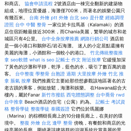
和商店。
協會申請流程
2號酒店由一棟完全翻新的建築物
組成，地理位置優越，海灘僅700米，而著名的娛樂公園只
有幾百米。
台南 外燴 ptt
外燴 台北
seo 是什麼
經絡調理
證照
台中 中醫 整骨
一家位於卡拉馬基（Kalamaki）的酒
店住宿距離最接近300米，而Chania美麗，繁華的城市和老
城區只有4公里。
台中全身按摩推薦
網路行銷公司
酒店前
是一個小港口和鵝卵石/岩石海灘。 迷人的小定居點還擁有
美麗的海灘，小酒館和一個較小的港口。
竹北傳統整復推
拿
seo軟體
what is seo
記帳士 作文
附近按摩
它緩慢加深
了黃色的沙灘和平靜，乾淨，藍色的水，吸引了數百萬的遊
客。
台中整復
學整骨
台胞證 過期
大里按摩
外燴
竹北 推
拿
脹氣 按摩
我們推薦它主要給那些想參觀該地區著名的古
老古蹟的乘客，例如放鬆，海灘和娛樂。 在Hawana綜合大
樓內，屬於Fanar
新竹市撥筋
西屯體態調整
台中喬骨
rwd
台中推拿
Beach酒店的住宅（公寓）約為。
記帳士 考試資
格
整骨學徒
整復學徒
泰國簽證
它們位於瑪麗娜
（Marina）的棕櫚樹長廊上的10分鐘長廊上，在美好的環
境中。
整復
外燴 台北
逢甲 整骨
傍晚，有餐館和商店的光
線亮麗的長廊，圍繞著該建築群的潟湖系統欣賞美麗的景