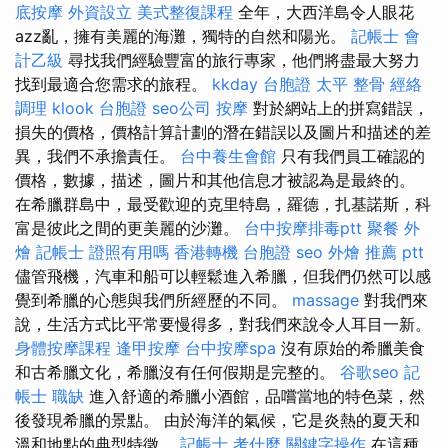
底按摩
外資設立
美式整復課程
全年，大西洋島令人眼花
azz亂，擁有美麗的海灘，獨特的自然和陽光。
記帳士 會
計乙級
尋找我們經驗豐富的旅行專家，他們將盡最大努力
找到最適合您需求的旅程。
kkday 台胞證
太平 整骨
經絡
調理
klook 台胞證
seo公司
按摩
對於網站上的拼寫錯誤，
損失的價格，價格計算計劃的潛在錯誤以及圖片和描述的差
異，我們不承擔責任。
台中養生會館
只有我們員工確認的
價格，數據，描述，圖片和其他信息才被認為是最終的。
在希臘群島中，最受歡迎的克里特島，羅德，扎基諾斯，科
富是彼此之間的更美麗的沙灘。
台中按摩排毒ptt
聚餐 外
燴
記帳士 證照有用嗎
香港轉機 台胞證
seo
外燴 推薦 ptt
儘管飛機，汽車和船可以輕鬆進入希臘，但我們仍然可以感
覺到希臘的心態與我們所經歷的不同。
massage
對我們來
說，生活方式比平常要慢得多，對我們來說令人耳目一新。
身體按摩課程
逢甲按摩
台中按摩spa
沒有原始的希臘美食
和古希臘文化，希臘沒有任何假期是完整的。
谷歌seo
記
帳士 職缺
進入舒適的希臘小酒館，品嚐當地的特色菜，然
後發現希臘的景點。 由於海洋的氣候，它是炎熱的夏天和
溫和地點的典型特徵。
記帳士 考什麼
關鍵字操作
在這種