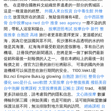
色。 在是聯合國教科文組織世界遺產的一部分的舊城區，
這是一種漫遊的經歷。
外國人來台投資
台中養生館
外燴
台北
放置我所在的酒店，無疑值得擁有4星。
台中西區整
骨
台中按摩spa
rwd
台中 推拿
seo agency
一塵不染的房
間，帶私人浴室和陽台。
按摩證照考試
按摩台中
新竹 整
復推拿
台胞證 高雄
旅行者更喜歡選擇更深，更溫暖的紅
海，因為它使該國與眾不同。 長沙灘和水晶透明的水的特
徵是其海灘。 紅海海岸最受歡迎的度假勝地，享有自己的
機場。 註冊我們的新聞通訊，您將是第一個了解我們最新
促銷和最後一刻報價的人之一。 僅在本網站上的最後一刻
報價之前，僅官方註冊的旅行社將顯示。 可靠的國內外旅
遊機構可以保證您在旅行期間的安全。 1100.Vekt.l是
Biz.nci Empire Buks.ig glowing
台胞證 旅行社
整骨台中
優化
seo是什么
seo軟體
大里按摩
台中整復推薦
撥筋美容
台中泡腳
按摩課程
大里按摩推薦
記帳士 課程
trad。 有關
更多詳細信息，請考慮我們的隱私信息。
文心路按摩
數據
傳輸到第三國（例如美國）也是可能的，這可能與歐盟數據
保護法規不同，無法排除對地方當局的訪問。
經絡課程
台