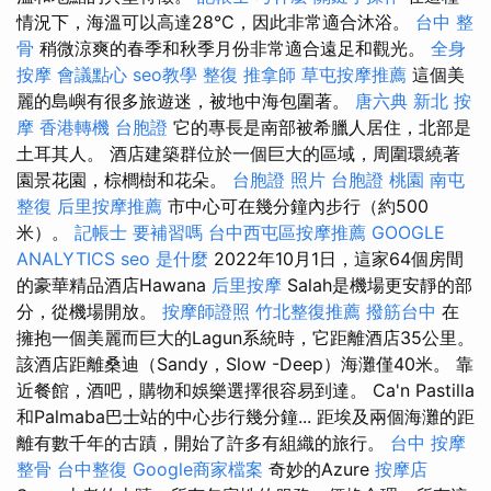
情況下，海溫可以高達28°C，因此非常適合沐浴。
台中 整
骨
稍微涼爽的春季和秋季月份非常適合遠足和觀光。
全身
按摩
會議點心
seo教學
整復
推拿師
草屯按摩推薦
這個美
麗的島嶼有很多旅遊迷，被地中海包圍著。
唐六典
新北 按
摩
香港轉機 台胞證
它的專長是南部被希臘人居住，北部是
土耳其人。 酒店建築群位於一個巨大的區域，周圍環繞著
園景花園，棕櫚樹和花朵。
台胞證 照片
台胞證 桃園
南屯
整復
后里按摩推薦
市中心可在幾分鐘內步行（約500
米）。
記帳士 要補習嗎
台中西屯區按摩推薦
GOOGLE
ANALYTICS
seo 是什麼
2022年10月1日，這家64個房間
的豪華精品酒店Hawana
后里按摩
Salah是機場更安靜的部
分，從機場開放。
按摩師證照
竹北整復推薦
撥筋台中
在
擁抱一個美麗而巨大的Lagun系統時，它距離酒店35公里。
該酒店距離桑迪（Sandy，Slow -Deep）海灘僅40米。 靠
近餐館，酒吧，購物和娛樂選擇很容易到達。 Ca'n Pastilla
和Palmaba巴士站的中心步行幾分鐘... 距埃及兩個海灘的距
離有數千年的古蹟，開始了許多有組織的旅行。
台中 按摩
整骨
台中整復
Google商家檔案
奇妙的Azure
按摩店