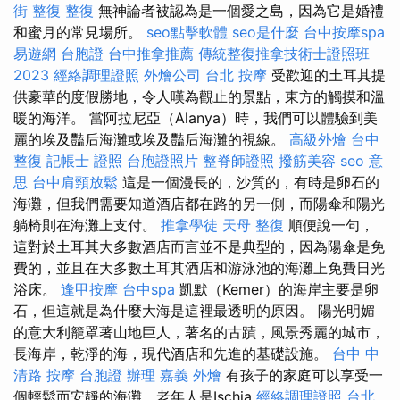
街 整復
整復
無神論者被認為是一個愛之島，因為它是婚禮
和蜜月的常見場所。
seo點擊軟體
seo是什麼
台中按摩spa
易遊網 台胞證
台中推拿推薦
傳統整復推拿技術士證照班
2023
經絡調理證照
外燴公司
台北 按摩
受歡迎的土耳其提
供豪華的度假勝地，令人嘆為觀止的景點，東方的觸摸和溫
暖的海洋。 當阿拉尼亞（Alanya）時，我們可以體驗到美
麗的埃及豔后海灘或埃及豔后海灘的視線。
高級外燴
台中
整復
記帳士 證照
台胞證照片
整脊師證照
撥筋美容
seo 意
思
台中肩頸放鬆
這是一個漫長的，沙質的，有時是卵石的
海灘，但我們需要知道酒店都在路的另一側，而陽傘和陽光
躺椅則在海灘上支付。
推拿學徒
天母 整復
順便說一句，
這對於土耳其大多數酒店而言並不是典型的，因為陽傘是免
費的，並且在大多數土耳其酒店和游泳池的海灘上免費日光
浴床。
逢甲按摩
台中spa
凱默（Kemer）的海岸主要是卵
石，但這就是為什麼大海是這裡最透明的原因。 陽光明媚
的意大利籠罩著山地巨人，著名的古蹟，風景秀麗的城市，
長海岸，乾淨的海，現代酒店和先進的基礎設施。
台中 中
清路 按摩
台胞證 辦理
嘉義 外燴
有孩子的家庭可以享受一
個輕鬆而安靜的海灘，老年人是Ischia
經絡調理證照
台北