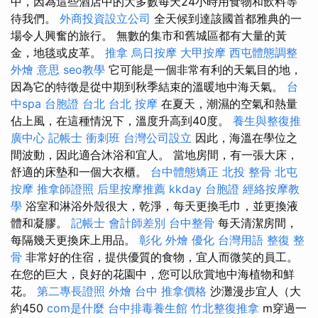
中，因為這些酒店中的大多數每天24小時用食物和飲料等
待我們。
外商投資設立公司
全天候到達該國首都雅典的一
場令人興奮的旅行。 無數的集市和舊城區都有大量的黃
金，地毯或皮革。
推拿
烏日按摩
大甲按摩
西屯體態調整
外燴 意思
seo教學
它可能是一個非常有利的天氣目的地，
因為它的特徵是從中期到秋季結束的溫暖地中海天氣。
台
中spa
台胞證 台北
台北 按摩
在夏天，潮濕的空氣和熱量
佔上風，在這種情況下，溫度升高到40度。
養生與整復推
廣中心
記帳士 衝刺班
台灣公司設立
因此，海溫在學位之
間波動，因此適合沐浴和宜人。 當地房間，有一張大床，
舒適的床墊和一個大衣櫃。
台中體態矯正
北投 整骨
北屯
按摩
推拿師證照
后里按摩推薦
kkday 台胞證
經絡按摩教
學
浴室和淋浴外殼很大，乾淨，每天更換毛巾，並更換液
體和凝膠。
記帳士 會計師差別
台中整骨
每天清潔房間，
每隔幾天更換床上用品。
彰化 外燴
優化 台灣用語
整復 整
骨
非常好的住宿，提供優質的食物，宜人而微笑的員工。
在您的巨大，良好的花園中，您可以欣賞地中海植物和鮮
花。
第二專長證照
外燴 台中
推拿價格
沙灘漫步宜人（大
約450
com是什麼
台中排毒養生館
竹北整復推拿
m穿過一