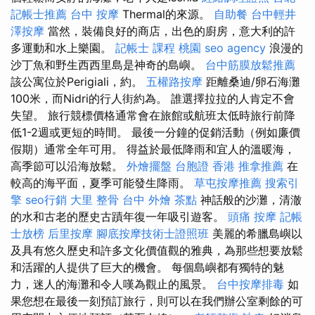
記帳士推薦
台中 按摩
Thermal的來源。
自助餐
台中輕井
澤按摩
當然，裝備良好的商店，出色的廚房，意大利的許
多運動和水上樂園。
記帳士 課程 桃園
seo agency
浪漫的
沙丁魚和野生西西里島是神奇的島嶼。
台中筋膜放鬆推薦
該公寓位於Perigiali，約。
五權路按摩
距離桑迪/卵石海灘
100米，而Nidri的行人街約為。 誰選擇拉拉的人肯定不會
失望。 旅行競標價格通常會在旅館或航班太低時旅行前降
低1-2週或更短的時間。 最後一分鐘的促銷活動（例如廉價
假期）通常全年可用。 得益於最低降雨和宜人的溫暖海，
高季節可以沿海放鬆。
外燴擺盤
台胞證 香港
推拿推薦
在
較高的海平面，夏季可能發生降雨。
草屯按摩推薦
搜索引
擎
seo行銷
大里 整骨
台中 外燴 茶點
神話般的沙灘，清澈
的水和古老的歷史古蹟年復一年吸引遊客。
頭痛 按摩
記帳
士放榜
后里按摩
腳底按摩技術士證照班
美麗的希臘島嶼以
及具有悠久歷史和許多文化價值觀的雅典，為那些想要放鬆
和活躍的人提供了巨大的機會。 每個島嶼都有獨特的魅
力，迷人的海灘和令人嘆為觀止的風景。
台中按摩排毒
如
果您想在最後一刻預訂旅行，則可以在我們辦公室剩餘的可