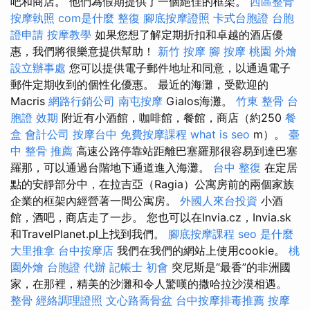
吧和商店。 他們為假期提供了一個絕佳的框架。
西區整骨
按摩執照
com是什麼
整復
腳底按摩證照
卡式台胞證
台胞
證申請
按摩教學
如果您想了解定期折扣和卓越的酒店優
惠，我們將很樂意提供幫助！
新竹 按摩
腳 按摩
桃園 外燴
設立辦事處
您可以提供電子郵件地址和同意，以通過電子
郵件定期收到的個性化優惠。 最近的海灘，受歡迎的
Macris
網路行銷公司
南屯按摩
Gialos海灘。
竹東 整骨
台
胞證 效期
附近有小酒館，咖啡館，餐館，商店（約250
餐
盒
會計公司
按摩台中
免費按摩課程
what is seo
m）。
臺
中 整骨 推薦
高速公路停靠站距離巴塞羅那很容易到達巴塞
羅那，可以通過台階地下通道進入海灘。
台中 整復
在定居
點​​的安靜部分中，在拉吉亞（Ragia）公寓房前的兩個家族
企業的框架內經營著一間公寓房。
外國人來台投資
小酒
館，酒吧，商店走了一步。 您也可以在Invia.cz，Invia.sk
和TravelPlanet.pl上找到我們。
腳底按摩課程
seo 是什麼
大里推拿
台中按摩店
我們在我們的網站上使用cookie。
桃
園外燴
台胞證 代辦
記帳士 初會
突尼斯是“最香”的非洲國
家，在那裡，精美的沙灘和令人驚嘆的撒哈拉沙漠相遇。
整骨
經絡調理證照
文心路喬骨盆
台中按摩排毒推薦
按摩