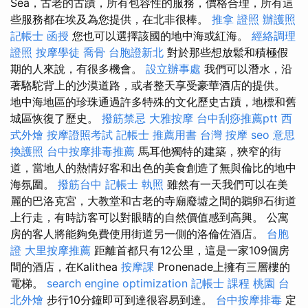
Sea，古老的古蹟，所有包容性的服務，價格合理，所有這
些服務都在埃及為您提供，在北非很棒。
推拿 證照
辦護照
記帳士 函授
您也可以選擇該國的地中海或紅海。
經絡調理
證照
按摩學徒
喬骨
台胞證新北
對於那些想放鬆和積極假
期的人來說，有很多機會。
設立辦事處
我們可以潛水，沿
著駱駝背上的沙漠道路，或者整天享受豪華酒店的提供。
地中海地區的珍珠通過許多特殊的文化歷史古蹟，地標和舊
城區恢復了歷史。
撥筋禁忌
大雅按摩
台中刮痧推薦ptt
西
式外燴
按摩證照考試
記帳士 推薦用書
台灣 按摩
seo 意思
換護照
台中按摩排毒推薦
馬耳他獨特的建築，狹窄的街
道，當地人的熱情好客和出色的美食創造了無與倫比的地中
海氛圍。
撥筋台中
記帳士 執照
雖然有一天我們可以在美
麗的巴洛克宮，大教堂和古老的寺廟廢墟之間的鵝卵石街道
上行走，有時訪客可以對眼睛的自然價值感到高興。 公寓
房的客人將能夠免費使用街道另一側的洛倫佐酒店。
台胞
證
大里按摩推薦
距離首都只有12公里，這是一家109個房
間的酒店，在Kalithea
按摩課
Pronenade上擁有三層樓的
電梯。
search engine optimization
記帳士 課程 桃園
台
北外燴
步行10分鐘即可到達很容易到達。
台中按摩排毒
定