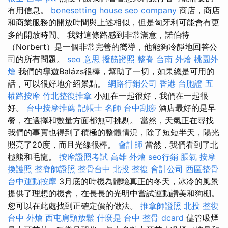
有用信息。
bonesetting house
seo company
商店，商店
和商業服務的開放時間與上述相似，但是匈牙利可能會有更
多的開放時間。 我對這條路感到非常滿意，諾伯特
（Norbert）是一個非常完善的嚮導，他能夠冷靜地回答公
司的所有問題。
seo 意思
撥筋證照
整脊
台南 外燴
桃園外
燴
我們的導遊Balázs很棒，幫助了一切，如果總是可用的
話，可以很好地介紹景點。
網路行銷公司
香港 台胞證
五
權路按摩
竹北整復推拿
小組在一起很好，我們在一起很
好。
台中按摩推薦
記帳士 名師
台中刮痧
酒店最好的是早
餐，在選擇和數量方面都無可挑剔。 當然，天氣正在尋找
我們的事實也得到了積極的整體情況，除了短短半天，陽光
照亮了20度，而且光線很棒。
會計師
當然，我們看到了北
極熊和毛龍。
按摩證照考試
高雄 外燴
seo行銷
脹氣 按摩
換護照
整脊師證照
整骨台中
北投 整復
會計公司
西區整骨
台中運動按摩
3月底的時機為體驗真正的冬天，冰冷的風景
提供了理想的機會，在長長的光明中嘗試運動讚美和狗棚。
您可以在此處找到正確定價的做法。
推拿師證照
北投 整復
台中 外燴
西屯肩頸放鬆
什麼是
台中 整骨 dcard
儘管吸煙