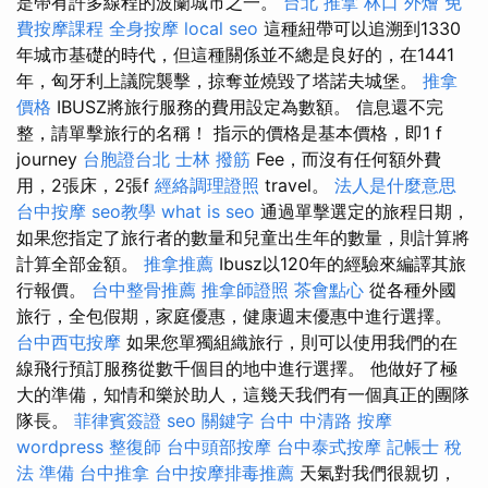
是帶有許多線程的波蘭城市之一。
台北 推拿
林口 外燴
免
費按摩課程
全身按摩
local seo
這種紐帶可以追溯到1330
年城市基礎的時代，但這種關係並不總是良好的，在1441
年，匈牙利上議院襲擊，掠奪並燒毀了塔諾夫城堡。
推拿
價格
IBUSZ將旅行服務的費用設定為數額。 信息還不完
整，請單擊旅行的名稱！ 指示的價格是基本價格，即1 f
journey
台胞證台北
士林 撥筋
Fee，而沒有任何額外費
用，2張床，2張f
經絡調理證照
travel。
法人是什麼意思
台中按摩
seo教學
what is seo
通過單擊選定的旅程日期，
如果您指定了旅行者的數量和兒童出生年的數量，則計算將
計算全部金額。
推拿推薦
Ibusz以120年的經驗來編譯其旅
行報價。
台中整骨推薦
推拿師證照
茶會點心
從各種外國
旅行，全包假期，家庭優惠，健康週末優惠中進行選擇。
台中西屯按摩
如果您單獨組織旅行，則可以使用我們的在
線飛行預訂服務從數千個目的地中進行選擇。 他做好了極
大的準備，知情和樂於助人，這幾天我們有一個真正的團隊
隊長。
菲律賓簽證
seo 關鍵字
台中 中清路 按摩
wordpress
整復師
台中頭部按摩
台中泰式按摩
記帳士 稅
法 準備
台中推拿
台中按摩排毒推薦
天氣對我們很親切，