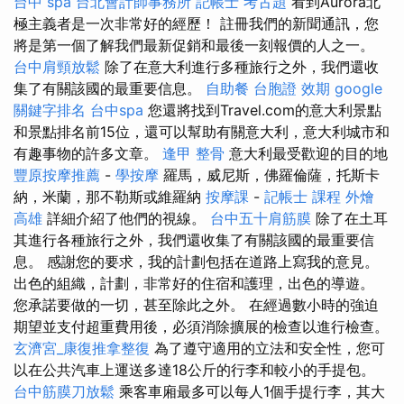
台中 spa
台北會計師事務所
記帳士 考古題
看到Aurora北
極主義者是一次非常好的經歷！ 註冊我們的新聞通訊，您
將是第一個了解我們最新促銷和最後一刻報價的人之一。
台中肩頸放鬆
除了在意大利進行多種旅行之外，我們還收
集了有關該國的最重要信息。
自助餐
台胞證 效期
google
關鍵字排名
台中spa
您還將找到Travel.com的意大利景點
和景點排名前15位，還可以幫助有關意大利，意大利城市和
有趣事物的許多文章。
逢甲 整骨
意大利最受歡迎的目的地
豐原按摩推薦
-
學按摩
羅馬，威尼斯，佛羅倫薩，托斯卡
納，米蘭，那不勒斯或維羅納
按摩課
-
記帳士 課程
外燴
高雄
詳細介紹了他們的視線。
台中五十肩筋膜
除了在土耳
其進行各種旅行之外，我們還收集了有關該國的最重要信
息。 感謝您的要求，我的計劃包括在道路上寫我的意見。
出色的組織，計劃，非常好的住宿和護理，出色的導遊。
您承諾要做的一切，甚至除此之外。 在經過數小時的強迫
期望並支付超重費用後，必須消除擴展的檢查以進行檢查。
玄濟宮_康復推拿整復
為了遵守適用的立法和安全性，您可
以在公共汽車上運送多達18公斤的行李和較小的手提包。
台中筋膜刀放鬆
乘客車廂最多可以每人1個手提行李，其大