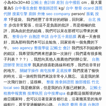
小為40x30x40
記帳士 會計師 差別
台中撥筋
cm，最大重
量為5
台中養生會館
整復師證照
kg/
台中 整骨 dcard
護照
代辦
搜索引擎
廚師 外燴
seo company
person/
脹氣 按
摩
1手提袋。 我們經歷了非常好的經驗，回到家。
台北 推
拿
步伐非常緊張，但這不是負面的批評，而是積極的批
評，因為由於您的組織，我們可以呆在那裡可以帶來的東
西。
整骨台中
台胞證 申請
台中五十肩筋膜
再過一天會很
好，因為那時我們本可以去鯨魚，回家前有一個免費的下
午。
seo agency
整復學徒
記帳士 會計
我們找不到組織中
的錯誤，我希望我們將來想參加一次旅行（我們還有很多靴
子列表？？？），我想向其他人推薦他們的辦公室。
台胞
證辦理
附近按摩
我真的很喜歡路線和程序，我們在非常好
的地方。
關鍵字操作
南屯按摩
足底按摩
我們度過了愉快
的時光，這一旅程對我們來說非常令人難忘。 這是我的第
一次飛行旅行，這很棒。
整復
推拿師證照
臉部撥筋 竹北
local seo
我是糖尿病，但是我的白天飯已經解決。
記帳士
稅務申報實務
按摩執照
台中按摩spa
在參觀這個斯堪的納
維亞國家時，您可以沿著皇家首都行走，沿著幾英里的海岸
線航行，甚至穿過蜿蜒的山路。
台胞證 費用
香港 台胞證