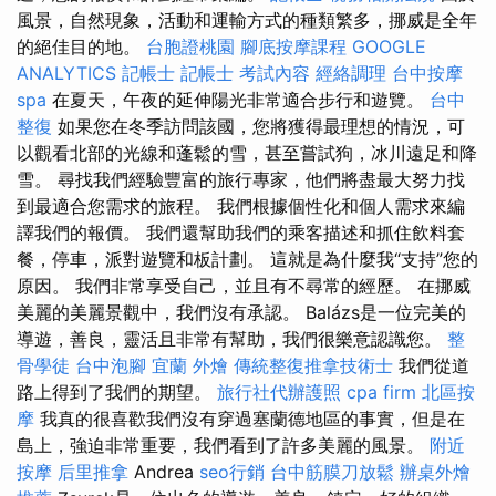
風景，自然現象，活動和運輸方式的種類繁多，挪威是全年
的絕佳目的地。
台胞證桃園
腳底按摩課程
GOOGLE
ANALYTICS
記帳士
記帳士 考試內容
經絡調理
台中按摩
spa
在夏天，午夜的延伸陽光非常適合步行和遊覽。
台中
整復
如果您在冬季訪問該國，您將獲得最理想的情況，可
以觀看北部的光線和蓬鬆的雪，甚至嘗試狗，冰川遠足和降
雪。 尋找我們經驗豐富的旅行專家，他們將盡最大努力找
到最適合您需求的旅程。 我們根據個性化和個人需求來編
譯我們的報價。 我們還幫助我們的乘客描述和抓住飲料套
餐，停車，派對遊覽和板計劃。 這就是為什麼我“支持”您的
原因。 我們非常享受自己，並且有不尋常的經歷。 在挪威
美麗的美麗景觀中，我們沒有承認。 Balázs是一位完美的
導遊，善良，靈活且非常有幫助，我們很樂意認識您。
整
骨學徒
台中泡腳
宜蘭 外燴
傳統整復推拿技術士
我們從道
路上得到了我們的期望。
旅行社代辦護照
cpa firm
北區按
摩
我真的很喜歡我們沒有穿過塞蘭德地區的事實，但是在
島上，強迫非常重要，我們看到了許多美麗的風景。
附近
按摩
后里推拿
Andrea
seo行銷
台中筋膜刀放鬆
辦桌外燴