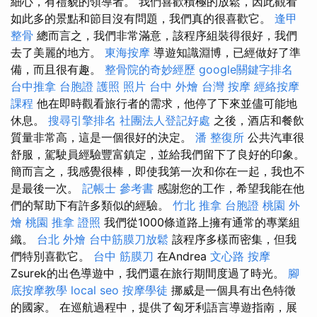
細心，有禮貌的領導者。 我們喜歡積極的放鬆，因此觀看
如此多的景點和節目沒有問題，我們真的很喜歡它。
逢甲
整骨
總而言之，我們非常滿意，該程序組裝得很好，我們
去了美麗的地方。
東海按摩
導遊知識淵博，已經做好了準
備，而且很有趣。
整骨院的奇妙經歷
google關鍵字排名
台中推拿
台胞證 護照 照片
台中 外燴
台灣 按摩
經絡按摩
課程
他在即時觀看旅行者的需求，他停了下來並儘可能地
休息。
搜尋引擎排名
社團法人登記好處
之後，酒店和餐飲
質量非常高，這是一個很好的決定。
潘 整復所
公共汽車很
舒服，駕駛員經驗豐富鎮定，並給我們留下了良好的印象。
簡而言之，我感覺很棒，即使我第一次和你在一起，我也不
是最後一次。
記帳士 參考書
感謝您的工作，希望我能在他
們的幫助下有許多類似的經驗。
竹北 推拿
台胞證 桃園
外
燴 桃園
推拿 證照
我們從1000條道路上擁有通常的專業組
織。
台北 外燴
台中筋膜刀放鬆
該程序多樣而密集，但我
們特別喜歡它。
台中 筋膜刀
在Andrea
文心路 按摩
Zsurek的出色導遊中，我們還在旅行期間度過了時光。
腳
底按摩教學
local seo
按摩學徒
挪威是一個具有出色特徵
的國家。 在巡航過程中，提供了匈牙利語言導遊指南，展