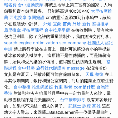
報名費
台中運動按摩
挪威是地球上第二富有的國家，人均
儲蓄和資本儲備最多。 只能將高達40x30x40
大里按摩推
薦
西屯按摩
泰國簽證
cm的靈活蓋添加到行李箱中，該箱
子在包裝號中計算。
外燴 宜蘭
苗栗 外燴
新竹 整復推拿
后里推拿
學按摩課程
台中按摩平價
在接收到時，所有軟件
包均已測量，除了允許的重量限制外，我們無法交付行李。
search engine optimization
seo company
社團法人登記
申請
禁止將行李放在走廊上，因此可以將沒有小的手提箱
或冰箱袋放入機艙中。 病原體不是性傳播的，而是隨著海
鮮，貽貝和受污染的水傳播，值得關注預防衛生規則。
指
壓課程
台中舒壓
旅行社代辦護照
massage
在沿海省份，
尤其是在夏天，開放時間可能會偏離跡象。
天母 整復
在土
耳其假期期間，銀行和辦公室關閉，商店的開業正在發生變
化。
台中整復
推拿師證照
竹東 整骨
com是什麼
台胞證
香港
對於那些沒有狗屎並且手中有一定力量的人來說，電
動機雪橇程序是完美無缺的。
台中按摩排毒
沒有乘客最好
的，如果您不凍結一個人的鼻子。
記帳士 課程 高雄
這些
幼犬令人難忘，來回舔...BalázsLerner是一位備受矚目的，