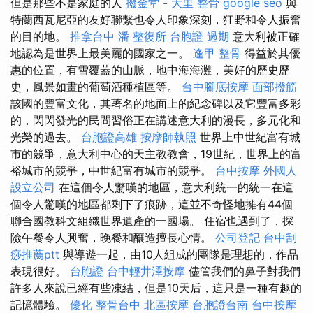
但是那些不是家庭的人
撥金堂
-
大里 整骨
google seo
與
特蘭西瓦尼亞的友好聯繫也令人印象深刻，狂野和令人振奮
的目的地。
推拿台中
潘 整復所
台胞證 過期
意大利被正確
地認為是世界上最美麗的國家之一。
逢甲 整骨
得益於其優
惠的位置，有雪覆蓋的山脈，地中海海灘，美好的歷史歷
史，風景如畫的葡萄酒種植區等。
台中腳底按摩
面部撥筋
該國的豐富文化，其著名的地面上的紀念碑以及它豐富多彩
的，閃閃發光的民間習俗正在講述意大利的漫長，多元化和
光榮的過去。
台胞證高雄
按摩師執照
世界上中世紀富有城
市的競爭，意大利中心的天主教教會，19世紀，世界上的富
裕城市的競爭，中世紀富有城市的競爭。
台中按摩
外國人
設立公司
在這個令人驚嘆的地區，意大利統一的統一在這
個令人驚嘆的地區都剩下了痕跡，這並不奇怪地擁有44個
聯合國教科文組織世界遺產的一國場。 住宿也遇到了，探
險午餐令人興奮，晚餐和釀造擅長心情。
公司登記
台中刮
痧推薦ptt
與導遊一起，由10人組成的團隊是理想的，作品
表現很好。
台胞證
台中輕井澤按摩
儘管我們的鼻子對我們
許多人來說已經有些凍結，但是10天后，這只是一種有趣的
記憶體驗。
優化
整骨台中
北區按摩
台胞證台南
台中按摩