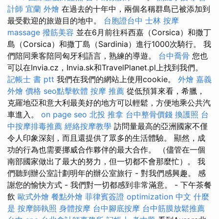
計師
宜蘭 外燴
在過去的十年中，兩個名稱群島已被添加到
最受歡迎的旅遊目的地中。
台胞證台中
士林 按摩
massage
撥筋美容
並在6月前往科西嘉（Corsica）和撒丁
島（Corsica）和撒丁島（Sardinia）進行1000次騎行。 我
們陪同乘客陪同匈牙利語言，熟練的導遊。
台中喬骨
您也
可以在Invia.cz，Invia.sk和TravelPlanet.pl上找到我們。
記帳士 書 ptt
我們在我們的網站上使用cookie。
外燴 嘉義
外燴 價格
seo點擊軟體
按摩 推薦
從低預算來看，希臘，
克羅地亞和意大利最美好的地方可以輕鬆，方便地乘公共汽
車進入。
on page seo
北投 推拿
台中整骨價錢
換護照
台
中按摩排毒推薦
經絡按摩教學
訪問量最高的亞洲國家不僅
令人印象深刻，而且還提供了眾多的生活體驗。 顯然，成
功的行為也需要挪威合作夥伴的最大合作。 （儘管在一個
南部國家做出了最大的努力，但一切都不會那麼忙）。 我
們聽到辦公室計劃明年的辦公室旅行 - 對我們感興趣。 感
謝您的愉快方式 - 我們對一切都感到非常滿意。 - 下午茶餐
飲
歐式外燴
餐點外燴
菲律賓簽證
optimization 中文
什麼
是
按摩師執照
身體按摩
台中腳底按摩
台中筋膜放鬆推薦