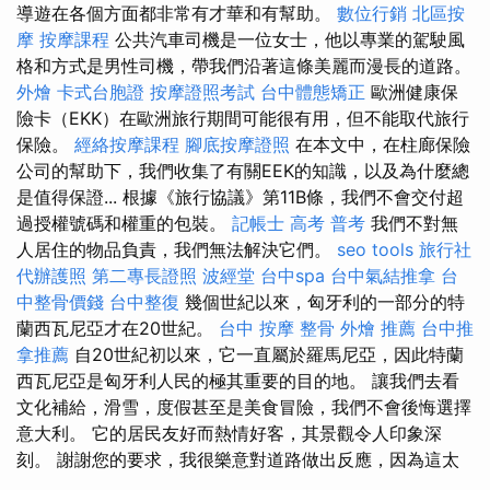
導遊在各個方面都非常有才華和有幫助。
數位行銷
北區按
摩
按摩課程
公共汽車司機是一位女士，他以專業的駕駛風
格和方式是男性司機，帶我們沿著這條美麗而漫長的道路。
外燴
卡式台胞證
按摩證照考試
台中體態矯正
歐洲健康保
險卡（EKK）在歐洲旅行期間可能很有用，但不能取代旅行
保險。
經絡按摩課程
腳底按摩證照
在本文中，在柱廊保險
公司的幫助下，我們收集了有關EEK的知識，以及為什麼總
是值得保證... 根據《旅行協議》第11B條，我們不會交付超
過授權號碼和權重的包裝。
記帳士 高考 普考
我們不對無
人居住的物品負責，我們無法解決它們。
seo tools
旅行社
代辦護照
第二專長證照
波經堂
台中spa
台中氣結推拿
台
中整骨價錢
台中整復
幾個世紀以來，匈牙利的一部分的特
蘭西瓦尼亞才在20世紀。
台中 按摩 整骨
外燴 推薦
台中推
拿推薦
自20世紀初以來，它一直屬於羅馬尼亞，因此特蘭
西瓦尼亞是匈牙利人民的極其重要的目的地。 讓我們去看
文化補給，滑雪，度假甚至是美食冒險，我們不會後悔選擇
意大利。 它的居民友好而熱情好客，其景觀令人印象深
刻。 謝謝您的要求，我很樂意對道路做出反應，因為這太