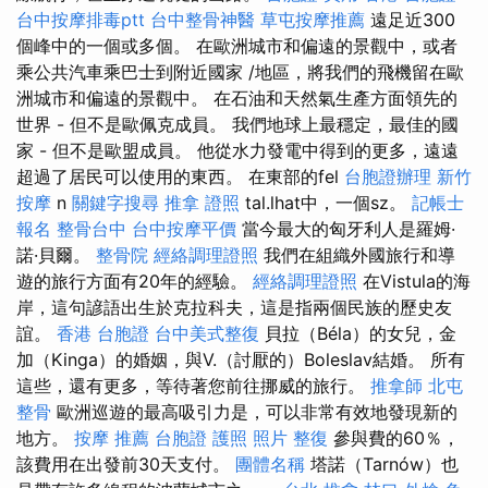
台中按摩排毒ptt
台中整骨神醫
草屯按摩推薦
遠足近300
個峰中的一個或多個。 在歐洲城市和偏遠的景觀中，或者
乘公共汽車乘巴士到附近國家 /地區，將我們的飛機留在歐
洲城市和偏遠的景觀中。 在石油和天然氣生產方面領先的
世界 - 但不是歐佩克成員。 我們地球上最穩定，最佳的國
家 - 但不是歐盟成員。 他從水力發電中得到的更多，遠遠
超過了居民可以使用的東西。 在東部的fel
台胞證辦理
新竹
按摩
n
關鍵字搜尋
推拿 證照
tal.lhat中，一個sz。
記帳士
報名
整骨台中
台中按摩平價
當今最大的匈牙利人是羅姆·
諾·貝爾。
整骨院
經絡調理證照
我們在組織外國旅行和導
遊的旅行方面有20年的經驗。
經絡調理證照
在Vistula的海
岸，這句諺語出生於克拉科夫，這是指兩個民族的歷史友
誼。
香港 台胞證
台中美式整復
貝拉（Béla）的女兒，金
加（Kinga）的婚姻，與V.（討厭的）Boleslav結婚。 所有
這些，還有更多，等待著您前往挪威的旅行。
推拿師
北屯
整骨
歐洲巡遊的最高吸引力是，可以非常有效地發現新的
地方。
按摩 推薦
台胞證 護照 照片
整復
參與費的60％，
該費用在出發前30天支付。
團體名稱
塔諾（Tarnów）也