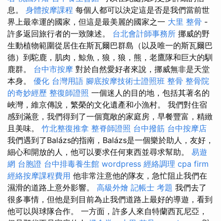
息。
身體按摩課程
每個人都可以決定這是否是我們當前世
界上最幸運的國家，但這是最美麗的國家之一
大里 整骨
-
許多返回旅行者的一致陳述。
台北會計師事務所
挪威的野
生動植物範圍從居住在斯瓦爾巴群島（以及唯一的斯瓦爾巴
德）到駝鹿，肌肉，鯨魚，狼，狼，熊，老鷹隊和巨大的馴
鹿群。
台中市按摩
對於自然愛好者來說，挪威無非是天堂
本身。
優化 台灣用語
腳底按摩技術士證照班
整骨
整骨院
的奇妙經歷
整復師證照
一個迷人的目的地，包括其著名的
峽灣，維京傳說，繁榮的文化遺產和小漁村。 我們對住宿
感到滿意，我們得到了一個寬敞的家庭房，早餐豐富，精緻
且美味。
竹北整復推拿
整脊師證照
台中撥筋
台中按摩店
我們遇到了Balázs的指南，Balázs是一個樂於助人，友好，
細心和開放的人，他可以要求任何東西並尋求幫助。
易遊
網 台胞證
台中排毒養生館
wordpress
經絡調理
cpa firm
經絡按摩課程費用
他非常注意他的隊友，急忙阻止我們在
濕滑的道路上意外影響。
高級外燴
記帳士 考題
我們去了
很多事情，但他是到目前為止我們道路上最好的導遊，看到
他可以與球隊合作。 一方面，許多人來自特蘭西瓦尼亞，