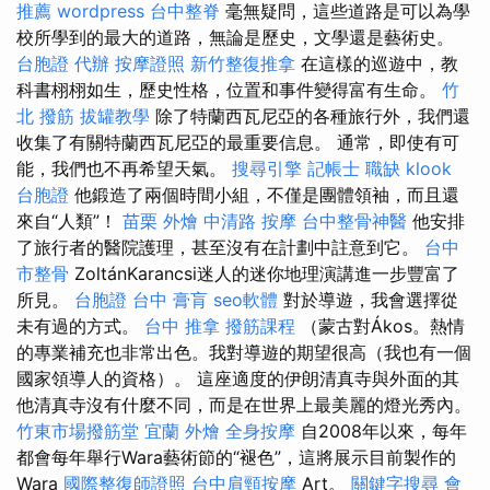
推薦
wordpress
台中整脊
毫無疑問，這些道路是可以為學
校所學到的最大的道路，無論是歷史，文學還是藝術史。
台胞證 代辦
按摩證照
新竹整復推拿
在這樣的巡遊中，教
科書栩栩如生，歷史性格，位置和事件變得富有生命。
竹
北 撥筋
拔罐教學
除了特蘭西瓦尼亞的各種旅行外，我們還
收集了有關特蘭西瓦尼亞的最重要信息。 通常，即使有可
能，我們也不再希望天氣。
搜尋引擎
記帳士 職缺
klook
台胞證
他鍛造了兩個時間小組，不僅是團體領袖，而且還
來自“人類”！
苗栗 外燴
中清路 按摩
台中整骨神醫
他安排
了旅行者的醫院護理，甚至沒有在計劃中註意到它。
台中
市整骨
ZoltánKarancsi迷人的迷你地理演講進一步豐富了
所見。
台胞證 台中
膏肓
seo軟體
對於導遊，我會選擇從
未有過的方式。
台中 推拿
撥筋課程
（蒙古對Ákos。熱情
的專業補充也非常出色。我對導遊的期望很高（我也有一個
國家領導人的資格）。 這座適度的伊朗清真寺與外面的其
他清真寺沒有什麼不同，而是在世界上最美麗的燈光秀內。
竹東市場撥筋堂
宜蘭 外燴
全身按摩
自2008年以來，每年
都會每年舉行Wara藝術節的“褪色”，這將展示目前製作的
Wara
國際整復師證照
台中肩頸按摩
Art。
關鍵字搜尋
會