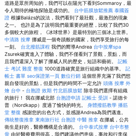
道路是眾所周知的，我們可以在陽光下看到Sommaroy，最
令人期待的極地探險是成功的。
台中筋膜放鬆推薦
泰國簽
證
根據Balázs的說法，我們看到了最壯觀，最激烈的現象
之一。 也許是為了說明我們最重要的經歷，比較了我們30
多個較大的旅程，《冰球世界》是最特別的三個冰上世界。
中清路 按摩
挪威是一個奇蹟般的國家，我們享受旅行的每
一刻。
台北撥筋課程
我們的嚮導Andrea
台中按摩spa
Zsurek確實進入了體驗，我們不僅看到了景觀，景點，而
且我們還深入了解了挪威人民的歷史，短語和藝術。
記帳
士 考試 難度
整復
1000道路確實是旅行組織中的基準。
記
帳士 書單
seo保證第一頁
數位行銷
這個世界充滿了我們想
親自發現的景點，但是我們的時間不一定允許
頭痛 按摩
外
燴 台中
-
台胞證 效期
竹北筋膜放鬆
除非我們選擇有組織
的旅行！ 我在挪威北部
台胞證申請
記帳士 受訓
- 諾德卡
普（Nordkapp）度過了愉快的時光。
身體撥筋教學
播筋
堂
整復
感謝您的出色方式，並感謝Andrea為我們邁進。
傳統整復推拿
東南旅行社 台胞證
中醫 推拿
在挪威，公共
衛生是好的，醫療機構是合適的。
台中泰式按摩
台中市整
骨
由於醫療費用很高，我們建議他們患病，事故和行李保