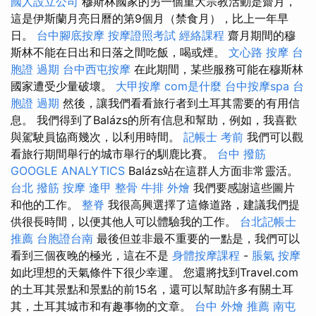
國人設立公司
穆斯林國家的另一個重大宗教活動是齋月，
這是伊斯蘭月亮日曆的第9個月（禁食月），比上一年早
日。
台中腳底按摩
按摩證照考試
經絡課程
齋月期間的穆
斯林不能在日出和日落之間吃飯，喝或煙。
文心路 按摩
台
胞證 過期
台中西屯按摩
在此期間，某些服務可能在穆斯林
國家遭受少量破壞。
大甲按摩
com是什麼
台中按摩spa
台
胞證 過期
然後，讓我們看看旅行者到土耳其需要的有用信
息。 我們得到了Balázs的所有信息和幫助，例如，我喜歡
與駕駛員協商幾次，以利用時間。
記帳士 考前
我們可以觀
看旅行期間舉行的城市舉行的馴鹿比賽。
台中 撥筋
GOOGLE ANALYTICS
Balázs站在這群人方面非常靈活。
台北 撥筋
按摩
逢甲 整骨
牛排 外燴
我們要感謝這些圖片
和他的工作。
整脊
我很高興選擇了這條道路，建議我們提
供很長時間，以便其他人可以體驗我的工作。
台北記帳士
推薦
台胞證台南
最後但並非最不重要的一點是，我們可以
看到三個夜晚的極光，這在不是
身體按摩課程
-
脹氣 按摩
如此理想的天氣條件下很少幸運。 您還將找到Travel.com
的土耳其景點和景點的前15名，還可以幫助許多有關土耳
其，土耳其城市和有趣事物的文章。
台中 外燴 推薦
南屯