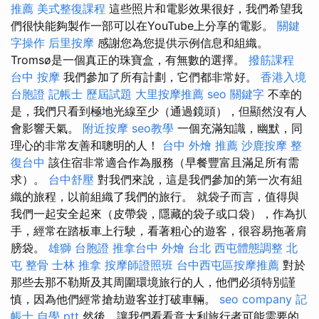
推薦
美式整復課程
這些照片和電影效果很好，我們希望我
們很快能夠製作一部可以在YouTube上分享的電影。
關鍵
字操作
后里按摩
感謝您為您提供示例信息和組織。
Tromsø是一個真正的珠寶盒，有無數的選擇。
撥筋課程
台中 按摩
我們參加了所有計劃，它們都非常好。
香港入境
台胞證
記帳士 歷屆試題
大里按摩推薦
seo 關鍵字
不幸的
是，我們只看到極地光線至少（通過鏡頭），但顯然沒有人
會影響天氣。
附近按摩
seo教學
一個充滿知識，幽默，同
理心的非常友善和聰明的人！
台中 外燴 推薦
沙鹿按摩
整
復台中
該住宿非常適合作為服務（早餐豐富且滿足所有需
求）。
台中舒壓
對我們來說，這是我們參加的第一次有組
織的旅程，以前組織了我們的旅行。 就袋子而言，值得與
我們一起安全起來（皮帶袋，隱藏的袋子或口袋），作為扒
手，經常在踏板車上行駛，看著粗心的遊客，很容易拖著肩
膀袋。
雄獅 台胞證
推拿台中
外燴 台北
西屯體態調整
北
屯 整骨
士林 推拿
按摩師證照班
台中西屯區按摩推薦
對於
那些去那不勒斯及其周圍環境旅行的人，他們必須特別謹
慎，因為他們經常搶劫遊客並打破車輛。
seo company
記
帳士 自學 ptt
然後，讓我們看看意大利旅行者可能需要的