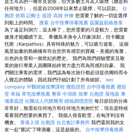
是土耳其的一種常見習俗，但大多數土耳其人吸煙（總是和
任何地方），但是自2008年以來禁止吸煙，可以罰款。
台
胞證 效期
記帳士 簽證
高雄 外燴
您需要了解的一切從選擇
到船上的時間。
搜索
台中按摩排毒推薦
益園益筋絡推拿
為了遠足到洞穴，這太棒了，您所需要的只是毅力，您需要
健身才能繼續下去。 希臘島本身令人印象深刻，但卡爾波
托斯（Karpathos）具有特殊的魅力，可以吸引遊客。 這個
風景如畫的島嶼擁有符合您所有感官的寶藏 - 美麗的海灘，
出色的全景和一個世紀的歷史。 我們為我們經驗豐富且敬
業的旅行專業人員團隊始終努力盡力而為而感到自豪。 我
們關注乘客的需求，我們認為每次旅行都必須提供獨特而令
人難忘的體驗，因此我們仔細計劃了所有細節。
seo
company
中醫經絡按摩課程
撥筋證照
台中排毒推薦
撥筋
堂 幸福
草屯按摩推薦
整骨
中清路 按摩
台胞證 落地簽
柬
埔寨簽證
社團法人代辦費用
經絡調理證照
每日節目的分佈
非常好，無需在任何地方和任何地方匆匆忙忙，現在是時候
看看我們想要的東西了。 我個人很喜歡雪，在匈牙利沒有
機會。
香港入境 台胞證
台北會計事務所
我們還與我的女
友一起“嘗試”了啤酒廠，這是超級的。
台中按摩排毒推薦