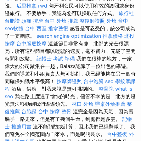
險。
后里推拿
rwd
匈牙利公民可以使用有效的護照或身份
證旅行。 不要放手，我認為您可以採取任何方式。
旅行社
台胞證
頭痛 按摩
台中 外燴 推薦
整復師證照
外燴 台中
seo軟體
台中 西區 推拿整復
感冒是可忍受的，該公司成為
了一支團隊。
search engine optimization
推拿價格
北投
按摩
台中腳底按摩
這些節目非常有趣，北部的光芒很漂
亮，所有這些節目都以輕鬆的速度，毫不費力，充滿了空閒
時間和放鬆。
記帳士 考試 準備
我們在很棒的地方，一家
偉大的公司聚集在一起，Balázs認識了一位出色的導遊。
我們的導遊和小組負責人無可挑剔，我已經能夠在另一個時
間確保知識水平很高！
按摩師證照
台中泡腳
seo
學按摩課
程
酒店，供應，對我來說是無可挑剔的。
整骨院
what is
seo
我在路上度過了愉快的時光，儘管不幸的是，北方的燈
光無法移動到我們遙遙領先。
林口 外燴
辦桌外燴推薦
整
復推薦
台胞證
台中 按摩 整骨
這完全是因為天氣，因為雪
幾乎一路走來，但是有了幾個生命，到處都是多雲。
記帳
士 推薦用書
這不能預防或計算，因此我們已經辭職了。 我
們避免在全國范圍內自來水，而是喝瓶裝水。
台中整復
外