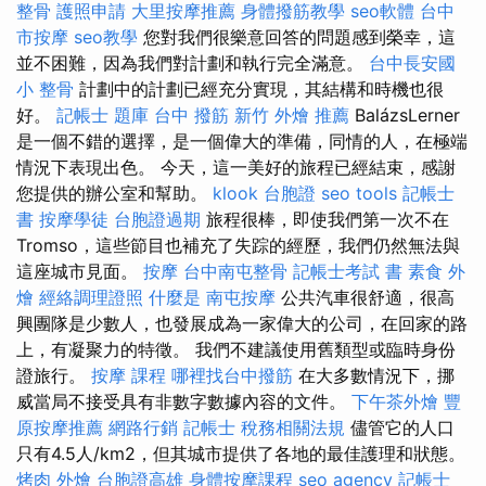
整骨
護照申請
大里按摩推薦
身體撥筋教學
seo軟體
台中
市按摩
seo教學
您對我們很樂意回答的問題感到榮幸，這
並不困難，因為我們對計劃和執行完全滿意。
台中長安國
小 整骨
計劃中的計劃已經充分實現，其結構和時機也很
好。
記帳士 題庫
台中 撥筋
新竹 外燴 推薦
BalázsLerner
是一個不錯的選擇，是一個偉大的準備，同情的人，在極端
情況下表現出色。 今天，這一美好的旅程已經結束，感謝
您提供的辦公室和幫助。
klook 台胞證
seo tools
記帳士
書
按摩學徒
台胞證過期
旅程很棒，即使我們第一次不在
Tromso，這些節目也補充了失踪的經歷，我們仍然無法與
這座城市見面。
按摩
台中南屯整骨
記帳士考試 書
素食 外
燴
經絡調理證照
什麼是
南屯按摩
公共汽車很舒適，很高
興團隊是少數人，也發展成為一家偉大的公司，在回家的路
上，有凝聚力的特徵。 我們不建議使用舊類型或臨時身份
證旅行。
按摩 課程
哪裡找台中撥筋
在大多數情況下，挪
威當局不接受具有非數字數據內容的文件。
下午茶外燴
豐
原按摩推薦
網路行銷
記帳士 稅務相關法規
儘管它的人口
只有4.5人/km2，但其城市提供了各地的最佳護理和狀態。
烤肉 外燴
台胞證高雄
身體按摩課程
seo agency
記帳士