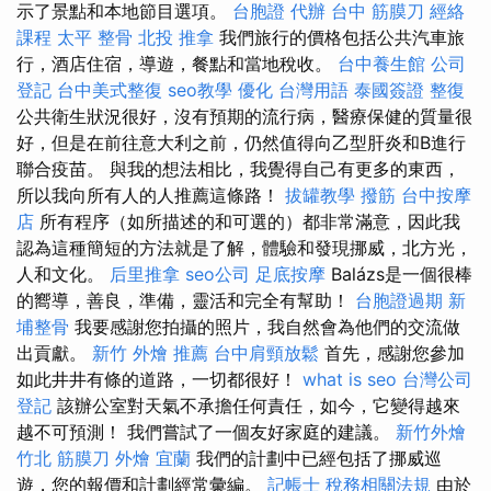
示了景點和本地節目選項。
台胞證 代辦
台中 筋膜刀
經絡
課程
太平 整骨
北投 推拿
我們旅行的價格包括公共汽車旅
行，酒店住宿，導遊，餐點和當地稅收。
台中養生館
公司
登記
台中美式整復
seo教學
優化 台灣用語
泰國簽證
整復
公共衛生狀況很好，沒有預期的流行病，醫療保健的質量很
好，但是在前往意大利之前，仍然值得向乙型肝炎和B進行
聯合疫苗。 與我的想法相比，我覺得自己有更多的東西，
所以我向所有人的人推薦這條路！
拔罐教學
撥筋
台中按摩
店
所有程序（如所描述的和可選的）都非常滿意，因此我
認為這種簡短的方法就是了解，體驗和發現挪威，北方光，
人和文化。
后里推拿
seo公司
足底按摩
Balázs是一個很棒
的嚮導，善良，準備，靈活和完全有幫助！
台胞證過期
新
埔整骨
我要感謝您拍攝的照片，我自然會為他們的交流做
出貢獻。
新竹 外燴 推薦
台中肩頸放鬆
首先，感謝您參加
如此井井有條的道路，一切都很好！
what is seo
台灣公司
登記
該辦公室對天氣不承擔任何責任，如今，它變得越來
越不可預測！ 我們嘗試了一個友好家庭的建議。
新竹外燴
竹北 筋膜刀
外燴 宜蘭
我們的計劃中已經包括了挪威巡
遊，您的報價和計劃經常彙編。
記帳士 稅務相關法規
由於