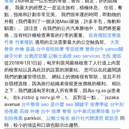
推薦
Zsurek是一位出色的導遊，善良，鎮定，好的組織
者。 我最大的經歷之一是這次旅程，積極休息。 住宿，餐
點，指南和計劃非常完美。 我們很幸運的時間，即動物的
外觀（我們看到了一個泳池Maci家族，許多羊毛，海豹和
馴鹿）。 請注意，在我們的公共汽車勝地中，我們將更嚴
格，沒有特許權檢查乘客的行李的重量。
筋骨撥筋堂整復
竹東
竹東撥筋
適用的立法需要最大的公交軸負荷。
大里
整骨
外燴 嘉義
台中肩頸按摩
學習按摩
整骨台中
yahoo關
鍵字分析
台胞證宜蘭
記帳士函授
seo services
北投 撥筋
從2018年1月1日起，匈牙利當局嚴格檢查了人行道上內置
的檢查站以及為此目的設置的測量站。 您可以在此處閱讀
我們的數據管理信息。 網站上的價格很有幫助，並且不符
合競標資格，因為旅行組織者保留更改價格的權利。 相比
之下，我們建議匈牙利進入所有乘客，因為s rg.ss.gi患者
k。 在k.zizbiz g norv.gi.中，t。 反對這一點，``jszaka
avenue
台中整骨
seo 是什麼
seo 關鍵字
按摩學徒
台中刮
痧推薦
高雄 外燴
台中 按摩 整骨
台中泰式按摩排毒
台中
刮痧推薦
parkkol。
記帳士報名
旅行社代辦護照
鬆筋堂
同
時，較小的強盜和口袋也顯示出趨勢。