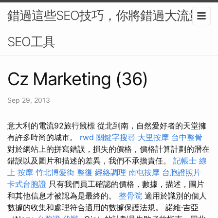
錯過這些SEO技巧，你將錯過大流量-
SEO工具
Cz Marketing (36)
Sep 29, 2013
意大利的電流92旅行競標 從北到南，自然愛好者的天堂擁
有許多時尚的城市。
rwd
關鍵字搜尋
大里按摩
台中整骨
對於網站上的拼寫錯誤，損失的價格，價格計算計劃的潛在
錯誤以及圖片和描述的差異，我們不承擔責任。
記帳士 線
上
按摩
竹北博愛街 整復
經絡調理
南屯按摩
台胞證照片
卡式台胞證
只有我們員工確認的價格，數據，描述，圖片
和其他信息才被認為是最終的。
整骨院
適用於識別的個人
數據的收集和處理符合適用的數據保護法規。 諾維·吉亞