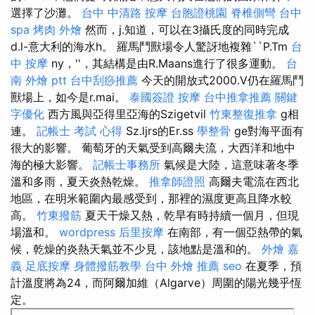
選擇了沙灘。
台中 中清路 按摩
台胞證桃園
脊椎側彎
台中
spa
烤肉 外燴
然而，j.知道，可以在3攝氏度的同時完成
d.l-意大利的海水h。 羅馬鬥獸場令人驚訝地複雜``P.Tm
台
中 按摩
ny，''，其結構是由R.Maans進行了很多運動。
台
南 外燴 ptt
台中刮痧推薦
今天的開放式2000.V仍在羅馬鬥
獸場上，如今是r.mai。
泰國簽證
按摩
台中推拿推薦
關鍵
字優化
西方風與亞得里亞海的Szigetvil
竹東整復推拿
g相
連。
記帳士 考試 心得
Sz.ljrs的Er.ss
學整骨
ge對海平面有
很大的影響。 葡萄牙的天氣受到高爾夫流，大西洋和地中
海的極大影響。
記帳士事務所
氣候是大陸，這意味著冬季
溫和多雨，夏天炎熱乾燥。
推拿師證照
高爾夫電流在西北
地區，在明米範圍內最感受到，那裡的濕度更高且降水較
高。
竹東撥筋
夏天干燥又熱，乾旱有時持續一個月，但現
場溫和。
wordpress
后里按摩
在南部，有一個亞熱帶的氣
候，乾燥的炎熱天氣並不少見，該地點是溫和的。
外燴 嘉
義
足底按摩
身體撥筋教學
台中 外燴 推薦
seo
在夏季，預
計溫度將為24，而阿爾加維（Algarve）周圍的陽光幾乎恆
定。