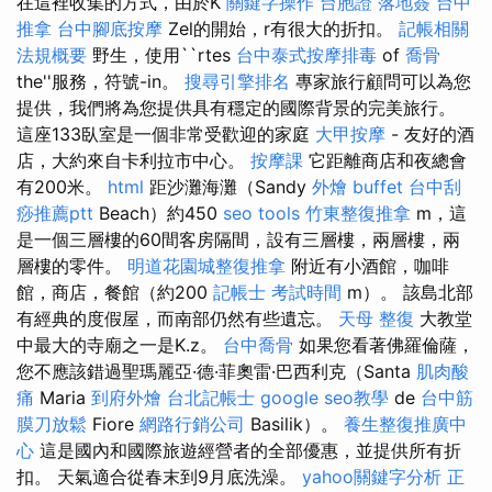
在這裡收集的方式，由於K
關鍵字操作
台胞證 落地簽
台中
推拿
台中腳底按摩
Zel的開始，r有很大的折扣。
記帳相關
法規概要
野生，使用``rtes
台中泰式按摩排毒
of
喬骨
the''服務，符號-in。
搜尋引擎排名
專家旅行顧問可以為您
提供，我們將為您提供具有穩定的國際背景的完美旅行。
這座133臥室是一個非常受歡迎的家庭
大甲按摩
- 友好的酒
店，大約來自卡利拉市中心。
按摩課
它距離商店和夜總會
有200米。
html
距沙灘海灘（Sandy
外燴 buffet
台中刮
痧推薦ptt
Beach）約450
seo tools
竹東整復推拿
m，這
是一個三層樓的60間客房隔間，設有三層樓，兩層樓，兩
層樓的零件。
明道花園城整復推拿
附近有小酒館，咖啡
館，商店，餐館（約200
記帳士 考試時間
m）。 該島北部
有經典的度假屋，而南部仍然有些遺忘。
天母 整復
大教堂
中最大的寺廟之一是K.z。
台中喬骨
如果您看著佛羅倫薩，
您不應該錯過聖瑪麗亞·德·菲奧雷·巴西利克（Santa
肌肉酸
痛
Maria
到府外燴
台北記帳士
google seo教學
de
台中筋
膜刀放鬆
Fiore
網路行銷公司
Basilik）。
養生整復推廣中
心
這是國內和國際旅遊經營者的全部優惠，並提供所有折
扣。 天氣適合從春末到9月底洗澡。
yahoo關鍵字分析
正