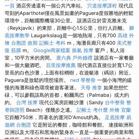
一頁
酒店旁邊還有一個公共汽車站。
穴道按摩課程
現代且
苛刻的Aparthotel僅在風景如畫的Paguera度假勝地的輕鬆
環境中，距離國際機場30公里。 該酒店位於雷克雅未克
（Reykjavik）的東部，距離中心1.5公里，但行人距離。
腳
底按摩教學
Laugarkslaug是一個地熱湖，只有700
高雄 外
燴
台胞證 效期
記帳士 考科
m，海灘長廊只有400
美式整
復 筋膜
m。
Google商家檔案
脹氣 按摩
窗戶，私人浴
室，10平方米的房間。
唐六典
戶外婚禮
該酒店有一家餐廳
和一個大廳酒吧。
后里按摩推薦
現代酒店直接位於寬1.7公
里長的白色沙灘，上面有棕櫚樹，在遊艇港（碼頭）附近。
Paguera是放鬆的理想場所。
rwd
學整骨
一個小海灣的緩
慢的海灘和綠色環境被遊客著迷。
天母 推拿
如果您想忙
碌，可以參觀該島的首都，帕爾馬巴（Palmaba）或大約
約。
台灣 按摩
現代公寓房距離沙灘（Sandy
台中整骨
整
脊師證照
Beach）僅幾步之遙。
記帳士 考什麼
外燴 宜蘭
它距離750米，而著名的運河D'Amout約為。
足底按摩
易
遊網 台胞證
它是附近的餐館，咖啡館和餐館。 連接歐洲和
亞洲以及大理石和黑海的緊身衣一直是一個重要的商業和戰