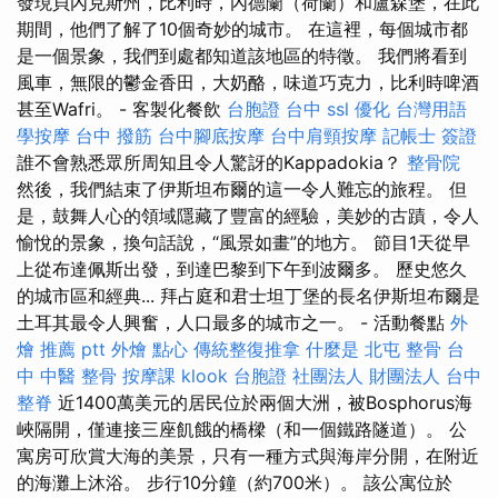
發現貝內克斯州，比利時，內德蘭（荷蘭）和盧森堡，在此
期間，他們了解了10個奇妙的城市。 在這裡，每個城市都
是一個景象，我們到處都知道該地區的特徵。 我們將看到
風車，無限的鬱金香田，大奶酪，味道巧克力，比利時啤酒
甚至Wafri。 - 客製化餐飲
台胞證 台中
ssl
優化 台灣用語
學按摩
台中 撥筋
台中腳底按摩
台中肩頸按摩
記帳士 簽證
誰不會熟悉眾所周知且令人驚訝的Kappadokia？
整骨院
然後，我們結束了伊斯坦布爾的這一令人難忘的旅程。 但
是，鼓舞人心的領域隱藏了豐富的經驗，美妙的古蹟，令人
愉悅的景象，換句話說，“風景如畫”的地方。 節目1天從早
上從布達佩斯出發，到達巴黎到下午到波爾多。 歷史悠久
的城市區和經典... 拜占庭和君士坦丁堡的長名伊斯坦布爾是
土耳其最令人興奮，人口最多的城市之一。 - 活動餐點
外
燴 推薦 ptt
外燴 點心
傳統整復推拿
什麼是
北屯 整骨
台
中 中醫 整骨
按摩課
klook 台胞證
社團法人 財團法人
台中
整脊
近1400萬美元的居民位於兩個大洲，被Bosphorus海
峽隔開，僅連接三座飢餓的橋樑（和一個鐵路隧道）。 公
寓房可欣賞大海的美景，只​​有一種方式與海岸分開，在附近
的海灘上沐浴。 步行10分鐘（約700米）。 該公寓位於