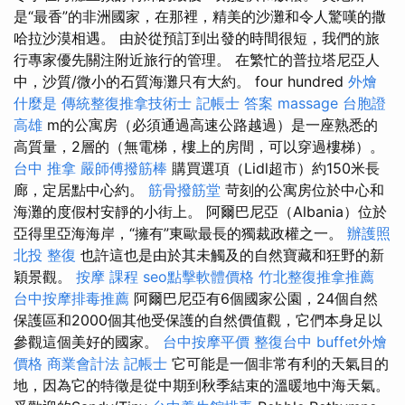
是“最香”的非洲國家，在那裡，精美的沙灘和令人驚嘆的撒
哈拉沙漠相遇。 由於從預訂到出發的時間很短，我們的旅
行專家優先關注附近旅行的管理。 在繁忙的普拉塔尼亞人
中，沙質/微小的石質海灘只有大約。 four hundred
外燴
什麼是
傳統整復推拿技術士
記帳士 答案
massage
台胞證
高雄
m的公寓房（必須通過高速公路越過）是一座熟悉的
高質量，2層的（無電梯，樓上的房間，可以穿過樓梯）。
台中 推拿
嚴師傅撥筋棒
購買選項（Lidl超市）約150米長
廊，定居點中心約。
筋骨撥筋堂
苛刻的公寓房位於中心和
海灘的度假村安靜的小街上。 阿爾巴尼亞（Albania）位於
亞得里亞海海岸，“擁有”東歐最長的獨裁政權之一。
辦護照
北投 整復
也許這也是由於其未觸及的自然寶藏和狂野的新
穎景觀。
按摩 課程
seo點擊軟體價格
竹北整復推拿推薦
台中按摩排毒推薦
阿爾巴尼亞有6個國家公園，24個自然
保護區和2000個其他受保護的自然價值觀，它們本身足以
參觀這個美好的國家。
台中按摩平價
整復台中
buffet外燴
價格
商業會計法 記帳士
它可能是一個非常有利的天氣目的
地，因為它的特徵是從中期到秋季結束的溫暖地中海天氣。