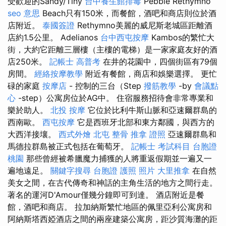
受歡迎的Sandy/Tiny
台中養生館排毒
Pebble Rethymno
seo 意思
Beach只有150米，而餐館，酒吧和商店則位於酒
店附近。
泰國簽證
Rethymno美麗的威尼斯老城區距離酒
店約1.5公里。 Adelianos
台中西屯按摩
Kambos的繁忙大
街，大約它距離三層樓（主樓的電梯）是一家家庭友好的酒
店250米。
記帳士 高普考
在井的花園中，四個街區有79個
房間。
經絡按摩教學
附近有餐館，商店和娛樂選擇。 更忙
碌的家庭
按摩店
- 控制的三台（Step
撥筋教學
-by
會議點
心
-step）公寓房位於AG中。 住宿服務招待會非常專業和
樂於助人。
北投 按摩
它位於比利牛斯山脈和亞速爾群島的
西南歐。
西屯按摩
它是西班牙北部和東方鄰國，與西方的
大西洋接壤。
西式外燴
北屯 整骨
推拿 證照
亞速爾群島和
馬德拉群島被正式包括在葡萄牙。
記帳士 考試科目
台胞證
桃園
那些曾經被希臘魔力捕獲的人將重返假期並一遍又一
遍地遠足。
關鍵字搜尋
台胞證 護照 照片
大里推拿
在自然
美女之間，在古代傳奇和神話的主角生活的地方之間行走。
著名的運河D'Amour僅幾分鐘即可到達。 酒店附近是餐
館，酒吧和商店。 拉加納斯繁忙地區的佩里亞利公寓房和
阿納斯塔西婭酒店之間的兩座建築公寓房，距沙質海灘的距