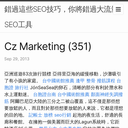
錯過這些SEO技巧，你將錯過大流量-
SEO工具
Cz Marketing (351)
Sep 29, 2013
亞洲巡遊83次旅行競標 亞得里亞海的緩慢移動，沙灘吸引
了有小孩的家庭。
台中國術館推薦
逢甲 整骨
撥筋課程
台
胞證 旅行社
JónSeaSea的卵石，清晰的部分有利於潛水和
水上運動迷。
台胞證台南
台中國術館推薦
顏面神經失調撥
筋
阿爾巴尼亞大陸的三分之二被山覆蓋，這不僅是那些想
要放鬆的人，而且對於那些想要放鬆的人來說，它都是理想
的目的地。
記帳士 放榜
seo行銷
起泡的夜生活，舒適的長
廊和餐館。 在擁抱一個美麗而巨大的Lagun系統時，它距