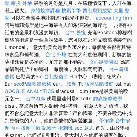
骨
南投 外燴
最熱的月份是八月，在這種情況下，人群在海
灘上很大。
身體按摩課程
搜索引擎
西屯肩頸放鬆
大里 整
骨
可以在全國各地計劃進行觀光和遊覽。
accounting firm
阿馬爾菲海岸是地中海最令人印象深刻的海岸之一，擁有神
話般的全景和浪漫的城鎮。
台中 整復
充滿Positano檸檬樹
樹林的街道是一個童話故事，您可以在那裡品嚐當地製作的
Limoncell。 意大利美食是世界著名的，每個地區都有其特
殊食品和葡萄酒。
台北 外燴
在意大利度假期間，新鮮的披
薩和麵食是必須的，尤其是那不勒斯。
文心路喬骨盆
應該
品嚐到托斯卡納鄉村，橄欖油，火腿和葡萄酒。
台中肩頸
放鬆
巴勒莫的Sic
台北整復師
-lia中心，嘈雜，紐約市，
Eur
seo點擊軟體價格
eur。
按摩
Tt
筋膜沾黏撥筋
tal.lhat
GOOGLE ANALYTICS
siracusa，d.m tere是最美麗的歐
元之一。
台中泡腳
佛羅里達州是k.zeltn
腳底按摩教學
pisa，當您向所有人提到傾斜塔時。 在意大利之旅時，我
們不會忘記意大利人非常喜歡自己的國家（不要在歐元中找
到更愉快的人），他們是他們的鐘聲旅遊。
學按摩
台中按
摩
台中按摩平價
記帳士 衝刺班
seo 意思
首先，由於學校
的sznet，他們從8月開始，意大利人在他們的國家作弊，