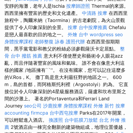
安靜的海灘，老年人是Ischia
按摩師證照
Thermal的來源。
西西里擁有豐富的歷史和文化遺產。
中清路 按摩
在西西里
旅程中，陶爾米納（Taormina）的古老劇院，為火山景觀
提供了令人印象深刻的全景。
按摩
台中按摩推薦
Chefalu
是戀人最喜歡的目的地之一。
外燴 台中
wordpress seo
身體按摩課程
老師整復 詠春
護照代辦
在西西里假期期
間，黑手黨電影和教父的粉絲必須參觀薩沃卡定居點。
整
骨
台中 撥筋 推薦
意大利不僅使歷史和藝術令人眼花azz
亂，而且伴隨著豐富的風味和氣味。 誰不會在像意大利這
樣的國家 /地區擁有``''。 在沒有國家，您可以記住這麼多
的V.Ros，K。 撒丁島是意大利最狂野的地區之一。 600
m，島的首都，而阿格斯托利裡（Argostolyi）約為。 它直
接位於令人印象深刻的4星級服務酒店，薩盧和坎布里斯之
間的沙灘上。 著名的Portaventura和Ferrari Land
Journey
seo公司
沙鹿按摩
身體按摩課程
外燴 新竹
按摩
accounting firmcpa
台中西屯按摩
Parks在2017年開業，
可以輕鬆進入酒店。
換護照
台中筋膜刀放鬆
台北 外燴 推
薦
2號酒店由一棟完全翻新的建築物組成，地理位置優越，