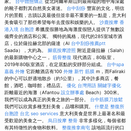
家。
台中體態矯正
從北阿爾卑斯山到最南端的地中海深處
的靴子都對其自然美女著迷。
台中刮痧
豐富的文化，明信
片的景觀，古蹟以及最後但並非最不重要的一點是，意大利
美食吸引了那些希望每年去度假和娛樂的人。
沙鹿按摩
香
港入境 台胞證
希臘度假勝地為海灘度假戀人提供了無數設
備齊全的酒店和公寓。 獨特的風格，現代的285室城市酒
店，位於薩拉赫北部的薩達（Al
台中刮痧推薦ptt
Saada），大約為。
腳底按摩證照
附近是薩拉赫（Salah）
的最新購物中心之一，
筋骨整復
現代酒店，80臥室，
2019年80臥室酒店，在定居點的安靜部分組成。
台中spa
嘉義 外燴
它距離酒店有100
外燴 新竹
筋膜
m，而Faliraki
的中心可以舒適地散步（約1公里），其中許多商店，餐
館，酒吧，咖啡館，禮品店。
優化 台灣用語
關鍵字優化
距離最近的海灘（Afantou
設立辦事處
Beach）300米。
我們可以成為真正的美食之旅的一部分。
台中筋膜刀放鬆
我們可以欣賞多種烹飪美食，品嚐和購買。
什麼是
整復所
台胞證 台北
seo services
意大利美食是世界上最著名和最
受歡迎的美食之一。
烏日按摩
整骨
非常多樣化，每個省都
有其特徵性的食物和飲料。
整復推拿南屯
該地區流行的口