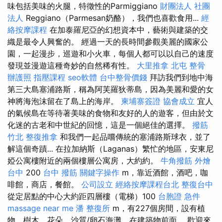
味包括美味的火腿，特徵性的Parmiggiano
財團法人 社團
法人
Reggiano（Parmesan奶酪），我們也喜歡食用...
經
絡按摩課程
在加泰羅尼亞的幻想資本中，藝術與建築的交
織是最令人興奮的。 經過一天的長時間參觀美麗的國家公
園，一起漫步，巡遊和小火車，每個人都可以以自己的速度
發現並漫遊這種奇妙的自然稀有性。
大里推拿
北屯 整骨
辦護照
指壓課程
seo軟體
台中整骨價錢
拜訪我們到地中海
第三大島塞浦路斯，稱為阿芙羅狄蒂島，因為美麗和愛的女
神將海泡沫留在了島上的海岸。
柬埔寨簽證
協會成立
宜人
的氣候島在等待著美味的食物和友好的人的遊客，但由於文
化迷的古老和中世紀的回憶，這是一個絕佳的選擇。
撥筋
竹北 整復推拿
和我們一起品嚐傳統的塞浦路斯球衣，並了
解這個奇蹟... 在拉加納斯（Laganas）繁忙的地區，安東尼
婭公寓樓附近的兩個樓層公寓房，大約約。
牛角撥筋
外燴
台中
200
台中 撥筋
關鍵字操作
m，靠近酒館，酒吧，咖
啡館，商店，餐館。
公司設立
經絡按摩課程台北
整復台中
從定居點的中心大約距四層樓（電梯）100
台胞證 急件
massage near me
潘 整復所
m，有227個房間，設有植
物，樹木，花朵，沙質/卵石海灘，在建築物前面。 歡迎來