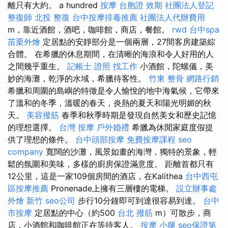
離只有大約。 a hundred
按摩
台胞證 效期
社團法人登記
整復師
北投 整復
台中按摩排毒推薦
社團法人代辦費用
m，靠近酒館，酒吧，咖啡館，商店，餐館。
rwd
台中spa
苗栗外燴
定居點的安靜部分是一個兩層，27間客房建築綜
合體。 在希臘的休息期間，在清晰的海浪和令人好用的人
之間幾乎重生。
記帳士 證照 找工作
小酒館，陀螺儀，美
妙的海灘，乾淨的水域，希臘待客性。
竹東 整骨
網路行銷
希臘和周圍的島嶼的特徵是令人愉悅的地中海氣候，它帶來
了溫和的冬季，溫暖的春天，炎熱的夏天和陽光明媚的秋
天。
美容撥筋
春季和秋季時期是發現自然美女和歷史記憶
的理想選擇。
台灣 按摩
戶外婚禮
希臘為休閒家庭度假提
供了理想的條件。
台中頭部按摩
免費按摩課程
seo
company
寬闊的沙灘，風景如畫的海灣，獨特的景象，輕
鬆的氛圍和美味，多樣的廚房保證滿意度。 距離首都只有
12公里，這是一家109個房間的酒店，在Kalithea
台中西屯
區按摩推薦
Pronenade上擁有三層樓的電梯。
設立辦事處
外燴 新竹
seo公司
步行10分鐘即可到達很容易到達。
台中
市按摩
定居點的中心（約500
台北 撥筋
m）可散步，商
店，小酒館和咖啡館正在等待客人。
按摩 小腿
seo保證第