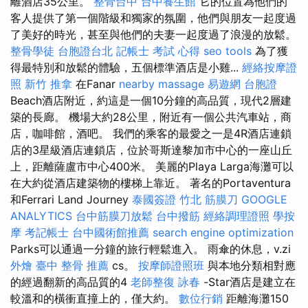
離酒店35公里。
整骨台中
台中養生館
它的位置為他們的
客人提供了第一個階級和獨家的氛圍，他們與朋友一起度過
了美好的時光，甚至與他們的夫妻一起度過了浪漫的放鬆。
整骨學徒
台胞證台北
記帳士 考試 心得
seo tools
為了獲
得最特別和放鬆的體驗，五個標準酒店是小雞...
經絡按摩證
照
新竹 推拿
在Fanar
nearby massage
易遊網 台胞證
Beach酒店附近，約這是一個10分鐘的高品質，現代2層建
築的長廊。 機場大約28公里，附近有一個公共汽車站，商
店，咖啡館，酒吧。 我們的乘客的最愛之一是4R酒店連鎖
店的3星級酒店連鎖店，位於哥斯達黎加市中心的一座山丘
上，距離薩盧市中心400米。 美麗的Playa Larga海灘可以
在大約從酒店建築物的樓梯上靠近。 著名的Portaventura
和Ferrari Land Journey
泰國簽證
竹北 筋膜刀
GOOGLE
ANALYTICS
台中筋膜刀放鬆
台中撥筋
經絡調理證照
學按
摩
考記帳士
台中國術館推薦
search engine optimization
Parks可以通過一分鐘的旅行輕鬆進入。 雨傘的休息，v.zi
外燴
臺中 整骨 推薦
cs。
按摩師證照班
與本地分類相對應
的經過翻新的高品質的4
老師整復 詠春
-Star酒店是建立在
較溫和的橫衝直撞上的，僅大約。
數位行銷
距離海灘150