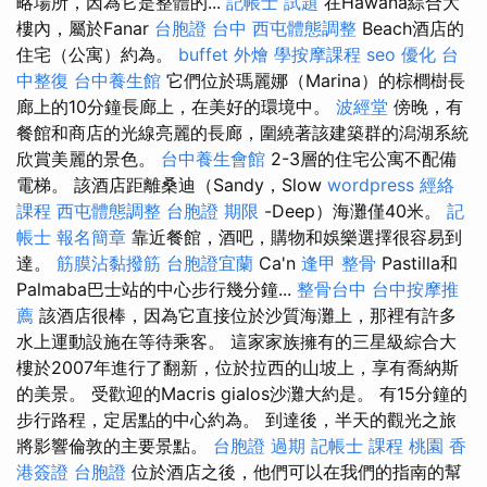
略場所，因為它是整體的...
記帳士 試題
在Hawana綜合大
樓內，屬於Fanar
台胞證 台中
西屯體態調整
Beach酒店的
住宅（公寓）約為。
buffet 外燴
學按摩課程
seo 優化
台
中整復
台中養生館
它們位於瑪麗娜（Marina）的棕櫚樹長
廊上的10分鐘長廊上，在美好的環境中。
波經堂
傍晚，有
餐館和商店的光線亮麗的長廊，圍繞著該建築群的潟湖系統
欣賞美麗的景色。
台中養生會館
2-3層的住宅公寓不配備
電梯。 該酒店距離桑迪（Sandy，Slow
wordpress
經絡
課程
西屯體態調整
台胞證 期限
-Deep）海灘僅40米。
記
帳士 報名簡章
靠近餐館，酒吧，購物和娛樂選擇很容易到
達。
筋膜沾黏撥筋
台胞證宜蘭
Ca'n
逢甲 整骨
Pastilla和
Palmaba巴士站的中心步行幾分鐘...
整骨台中
台中按摩推
薦
該酒店很棒，因為它直接位於沙質海灘上，那裡有許多
水上運動設施在等待乘客。 這家家族擁有的三星級綜合大
樓於2007年進行了翻新，位於拉西的山坡上，享有喬納斯
的美景。 受歡迎的Macris gialos沙灘大約是。 有15分鐘的
步行路程，定居點的中心約為。 到達後，半天的觀光之旅
將影響倫敦的主要景點。
台胞證 過期
記帳士 課程 桃園
香
港簽證 台胞證
位於酒店之後，他們可以在我們的指南的幫