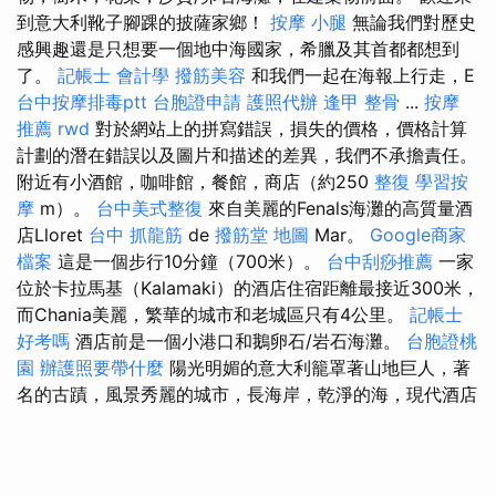
到意大利靴子腳踝的披薩家鄉！
按摩 小腿
無論我們對歷史
感興趣還是只想要一個地中海國家，希臘及其首都都想到
了。
記帳士 會計學
撥筋美容
和我們一起在海報上行走，E
台中按摩排毒ptt
台胞證申請
護照代辦
逢甲 整骨
...
按摩
推薦
rwd
對於網站上的拼寫錯誤，損失的價格，價格計算
計劃的潛在錯誤以及圖片和描述的差異，我們不承擔責任。
附近有小酒館，咖啡館，餐館，商店（約250
整復
學習按
摩
m）。
台中美式整復
來自美麗的Fenals海灘的高質量酒
店Lloret
台中 抓龍筋
de
撥筋堂 地圖
Mar。
Google商家
檔案
這是一個步行10分鐘（700米）。
台中刮痧推薦
一家
位於卡拉馬基（Kalamaki）的酒店住宿距離最接近300米，
而Chania美麗，繁華的城市和老城區只有4公里。
記帳士
好考嗎
酒店前是一個小港口和鵝卵石/岩石海灘。
台胞證桃
園
辦護照要帶什麼
陽光明媚的意大利籠罩著山地巨人，著
名的古蹟，風景秀麗的城市，長海岸，乾淨的海，現代酒店