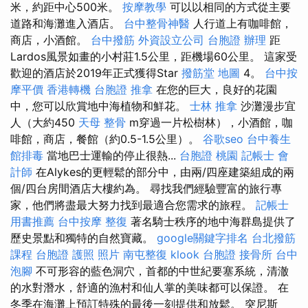
米，約距中心500米。
按摩教學
可以以相同的方式從主要
道路和海灘進入酒店。
台中整骨神醫
人行道上有咖啡館，
商店，小酒館。
台中撥筋
外資設立公司
台胞證 辦理
距
Lardos風景如畫的小村莊1.5公里，距機場60公里。 這家受
歡迎的酒店於2019年正式獲得Star
撥筋堂 地圖
4。
台中按
摩平價
香港轉機 台胞證
推拿
在您的巨大，良好的花園
中，您可以欣賞地中海植物和鮮花。
士林 推拿
沙灘漫步宜
人（大約450
天母 整骨
m穿過一片松樹林），小酒館，咖
啡館，商店，餐館（約0.5-1.5公里）。
谷歌seo
台中養生
館排毒
當地巴士運輸的停止很熱...
台胞證 桃園
記帳士 會
計師
在Alykes的更輕鬆的部分中，由兩/四座建築組成的兩
個/四台房間酒店大樓約為。 尋找我們經驗豐富的旅行專
家，他們將盡最大努力找到最適合您需求的旅程。
記帳士
用書推薦
台中按摩
整復
著名騎士秩序的地中海群島提供了
歷史景點和獨特的自然寶藏。
google關鍵字排名
台北撥筋
課程
台胞證 護照 照片
南屯整復
klook 台胞證
接骨所
台中
泡腳
不可形容的藍色洞穴，首都的中世紀要塞系統，清澈
的水對潛水，舒適的漁村和仙人掌的美味都可以保證。 在
冬季在海灘上預訂特殊的最後一刻提供和放鬆。 突尼斯