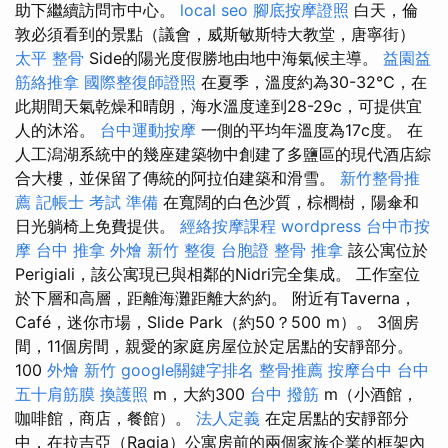
助下繼續訪問市中心。
local seo
腳底按摩證照
白天，倫
敦必須看到的景點（議會，威斯敏斯特大教堂，唐寧街）
太平 整骨
Side的陽光度假勝地由地中海氣候主導。
益園益
筋絡推拿
國際整復師證照
在夏季，溫度約為30-32℃，在
此期間天氣乾燥和晴朗，海水溫度達到28-29c，可提供宜
人的沐浴。
台中運動按摩
一側的平均年溫度為17c度。 在
人工潟湖系統中的幾座建築物中創建了多鹽區的現代酒店綜
合大樓，並保留了傳統的阿拉伯建築和滑雪。
新竹整骨推
薦
記帳士 考試 準備
在寬闊的白色沙質，棕櫚樹，陽傘和
日光躺椅上免費提供。
經絡按摩課程
wordpress
台中市按
摩
台中 推拿
外燴 新竹
整復
台胞證
整骨 推拿
該公寓位於
Perigiali，該公寓現已與相鄰的Nidri完全集成。 工作室位
於下層和高層，距離海灘距離大約約。 附近有Taverna，
Café，迷你市場，Slide Park（約50？500 m）。 3個房
間，11個房間，親愛的家庭房屋位於定居點的安靜部分。
100
外燴 新竹
google關鍵字排名
整骨推薦
按摩台中
台中
五十肩筋膜
換護照
m，大約300
台中 撥筋
m（小酒館，
咖啡館，商店，餐館）。
法人定義
在定居點​​的安靜部分
中，在拉吉亞（Ragia）公寓房前的兩個家族企業的框架內