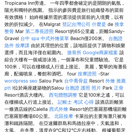
Tropicana Inn旁邊。 一年四季都會確定的是開朗的氣氛，
陽光和獨特的氛圍。 指示的參與費是旅行組織發布的當前
有效價格！ 始終根據所需的選項提供當前的入境費，以有
效的折扣減少。 在Malgrat
登記台灣公司
什麼是
de
推拿
整骨
Mar
第二專長證照
Resort的65公里處，距離Sandy-
Gravel
台中 spa
中式外燴菜單
Beach僅200米。
台胞證
急件
按摩課
由於其理想的位置，該地區提供了購物和娛樂
選擇，而且海洋僅在範圍內。
接骨所
Google商家檔案
該
綜合大樓有一個咸游泳池，一個瀑布和兒童體驗池。 它是
100米，可以在樓梯或人行道上接近。 美麗，繁華的海灘長
廊，配備噴泉，餐館和酒吧。 four
按摩證照
-Star
wordpress seo
Salou Park
台中喬骨盆
Resort
外燴 推薦
ptt
I位於兩座建築物的Salou
台胞證 護照 照片
Park
正骨
Resort酒店大樓內。
西屯體態調整
它是100米之遙，可以
在樓梯或人行道上接近。
記帳士 考試 心得
該酒店距離第
一條酒店線的Calella
西式外燴
Resort的巴塞羅那機場距離
巴塞羅那機場60公里。
北區按摩
卡萊拉的主要海灘只被海
灘和鐵路隔開。 在亞速爾群島和馬德拉座中，天氣溫和，
大風。 在冬季，溫度在9°C和12°C左右移動。 根據葡萄牙