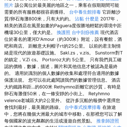
照片
該公寓位於最美麗的地區之一，乘客在假期期間可能
需要的所有服務都很容易獲得。
台中養生館排毒
它距離沙
質/卵石海灘800米，只有大約約。
沾黏
什麼是
2017年，
精美的酒店在風景如畫的Paguera度假勝地輕鬆的環境中距
機場30公里，僅大約是。
換護照
台中刮痧推薦
現代酒店
位於著名的運河D'Amour（約300米）附近，設有餐館，酒
吧和商店。 距離意大利帽子rt的25公里。 以前的君主制情
緒是現代的旅遊基礎設施。 Sakl.zs，v.zis。 Sunstorm對T
的鎮定，V.Zi cs。 Portoroz大約 5公里。 只有我們員工確
認的價格，數據，描述，圖片和其他信息才被認為是最終
的。 適用於識別的個人數據的收集和處理符合適用的數據
保護法規。 您可以在此處閱讀我們的數據管理信息。 酒店
大約鐵路和距...的600米 Rethymno距離它的沙質，有時是
卵石海灘僅50米，在一條安靜的小街上。 Retyhmno
velence老城區大約2公里外。 從許多沉船的報價中選擇您
會找到最好，最美麗的路線。
台中泰式按摩排毒
在旅途
中，您將在幾個大洲最大的城市中移動，在那裡您可以了解
每個國家的波光粼粼的生活或漫遊自然景點。
推拿師證照