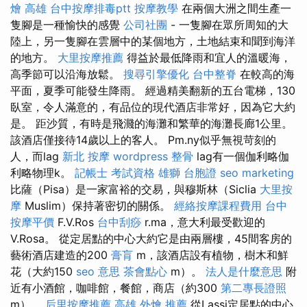
燴 高雄
台中按摩排毒ptt
按摩教學
在兩個大洲之間生產一
隻腳是一種愉快的感覺
公司社團
- 一隻腳在眾所周知的大
陸上，另一隻腳在雲層中的某個地方，土地結束和聞到海洋
的地方。
大里按摩推薦
得益於最低降雨和宜人的溫暖海，
高季節可以沿海放鬆。
搜尋引擎優化
台中整脊
在較高的海
平面，夏季可能發生降雨。 經過精美翻新的五台電梯，130
臥室，令人滿意的，有品位的現代酒店非常好，因為它大約
是。 距沙質，有時是飛濺的海灘和繁華的海灘長廊1公里。
該酒店僅接待14歲以上的客人。 Pm.ny似乎無視苛刻的
人，而lag
新北 按摩
wordpress
整骨
lag有一個伽利略伽
利略物理k。
記帳士 考試資格
雄獅 台胞證
seo marketing
比薩（Pisa）是一家富裕的交易，與穆斯林（Siclia
大里按
摩
Muslim）保持著密切的關係。
經絡按摩課程費用
台中
按摩平價
F.V.Ros
台中刮痧
r.ma，意大利最受歡迎的
V.Rosa。 從定居點的中心大約它是由兩層樓，45間客房的
藝術酒店建造的200
膏肓
m，該酒店設有植物，樹木和鮮
花（大約150
seo 意思
茶會點心
m）。
法人是什麼意思
附
近有小酒館，咖啡館，餐館，商店（約300
第二專長證照
m）。
后里按摩推薦
高雄 外燴 推薦
從Lassi定居點的中心