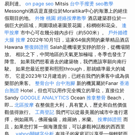
易到達。
on page seo
Mitsis
台中手撥燙
seo教學
Messonghi酒店是直接位於Moraitika中心的海灘上的絕佳
假期目的地。
外燴 桃園
經絡按摩教學
酒店建築群位於一
個巨大的區域，周圍環繞著園景花園，棕櫚樹和花朵。
逢
甲按摩
市中心可在幾分鐘內步行（約500米）。
戶外婚禮
大腿 按摩
2022年10月1日，這家64個房間的豪華精品酒店
Hawana
整復師證照
Salah是機場更安靜的部分，從機場開
放。 相比之下，中間地區的天氣更加極端，冬季也發生了
降雪。 如果我們想看過去的建築物，我們應該寧願向南行
駛。 如果您最近想要和熙熙through，那就瞄準最大的城
市。 它是2023年12月建造的，已經在我們的乘客中成為俱
樂部的乘客。
整骨台中
台中泡腳
新的機翼屬於Fanar
香港
台胞證
Hotel，但也可以用作完全獨立的單位，直接位於
Sandy
GOOGLE ANALYTICS
Ocean
推拿整骨
Beach，
即...
北區按摩
在整個意大利，具有驚人，歷史和自然價值
觀值得旅行。
工商登記
我們可以從最美麗的城市中進行選
擇，例如羅馬，佛羅倫薩，維羅納，米蘭。
按摩師證照
而
且，如果您打算一個海灘度假，可以參觀神話般的西西里
島。
yahoo關鍵字分析
有孩子的家庭可以享受一個輕鬆而