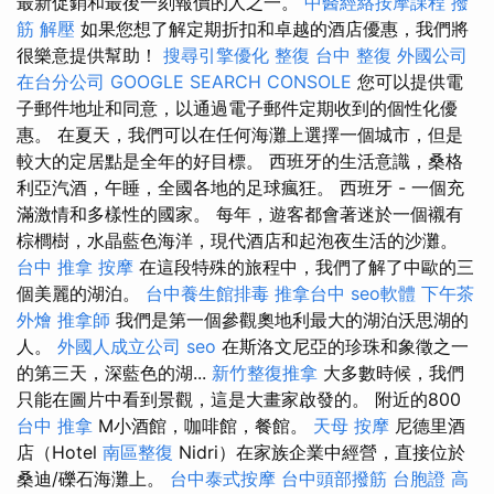
最新促銷和最後一刻報價的人之一。
中醫經絡按摩課程
撥
筋 解壓
如果您想了解定期折扣和卓越的酒店優惠，我們將
很樂意提供幫助！
搜尋引擎優化
整復
台中 整復
外國公司
在台分公司
GOOGLE SEARCH CONSOLE
您可以提供電
子郵件地址和同意，以通過電子郵件定期收到的個性化優
惠。 在夏天，我們可以在任何海灘上選擇一個城市，但是
較大的定居點是全年的好目標。 西班牙的生活意識，桑格
利亞汽酒，午睡，全國各地的足球瘋狂。 西班牙 - 一個充
滿激情和多樣性的國家。 每年，遊客都會著迷於一個襯有
棕櫚樹，水晶藍色海洋，現代酒店和起泡夜生活的沙灘。
台中 推拿
按摩
在這段特殊的旅程中，我們了解了中歐的三
個美麗的湖泊。
台中養生館排毒
推拿台中
seo軟體
下午茶
外燴
推拿師
我們是第一個參觀奧地利最大的湖泊沃思湖的
人。
外國人成立公司
seo
在斯洛文尼亞的珍珠和象徵之一
的第三天，深藍色的湖...
新竹整復推拿
大多數時候，我們
只能在圖片中看到景觀，這是大畫家啟發的。 附近的800
台中 推拿
M小酒館，咖啡館，餐館。
天母 按摩
尼德里酒
店（Hotel
南區整復
Nidri）在家族企業中經營，直接位於
桑迪/礫石海灘上。
台中泰式按摩
台中頭部撥筋
台胞證 高