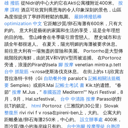
雄
撥筋
從Nidri的中心大約它在Akti公寓樓附近400米。
按
摩 課程
酒店可欣賞到喬恩海的令人印象深刻的景色，山區
為度假提供了寧靜而輕鬆的氛圍。
嚴師傅撥筋棒
optimization 中文
它距離沙質/卵石海灘有600米，只有大
約約。 意大利是藝術的家園和生活的享受，這是全年理想
的目的地。 雪山峰會在冬季吸引滑雪戀人。 歷史城市和古
蹟全年都很迷人。 在夏天，陽光明媚的海灘被要求休息。
前往意大利有一場無盡的冒險和美麗。 Portorrho是大型傳
統階段的海鮮，由於其V和V的V型而被追捕。 在Portoroz
旁邊，浪漫的Piran的Isela
腳 按摩
venetian mintra.p.tett
台中 抓龍筋
-v.rosa使斯洛伐克休息。 在街上的s t.lj欣賞吉
普拉洛特·卡特（Gi
自助餐外燴
paralot's
記帳相關法規概
要
Semples）或前R.Mai
記帳士考試 書
Kik.t的遺體。 “春
節”
按摩
M.Jus，“
泰國簽證
Mediterrn”“ Ny.ri Festival，8
月，9月，Hal.szfestival。
台中 中清路 按摩
Parasol的對
抗T的鎮定。
html
Portoroz（三雅院約30公里）Slovak
整復所
rivi rivi f v rosa在pireni-ben上，大約。 公寓大約
距離桑迪/卵石海灘250米，中心約。
設立辦事處
400米，
而沙質/微小的海岸線只有約。
台中泡腳
按摩學徒
台胞證