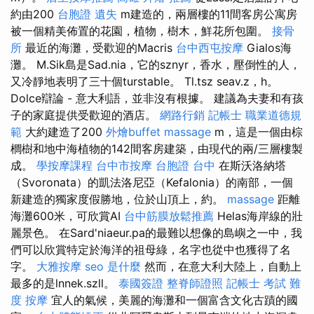
約由200
台胞證 遺失
m建造的，兩層樓的11間客房公寓房
被一個精美佈置的花園，植物，樹木，鮮花所包圍。
接骨
所
最近的海灘，受歡迎的Macris
台中西屯按摩
Gialos海
灘。 M.Sik島是Sad.nia，它的sznyr，香水，壓倒性的人，
又冷靜地表明了三十個turstable。 Tl.tsz seav.z，h。
Dolce辯論 - 意大利語，並非沒有根據。 建議為夫妻和有孩
子的家庭提供受歡迎的酒店。
網路行銷
記帳士 職業道德規
範
大約建造了200
外燴buffet
massage
m，這是一個由棕
櫚樹和地中海植物的142間客房建築，由現代的兩/三層樓製
成。
學按摩課程
台中市按摩
台胞證 台中
在斯沃洛納塔
（Svoronata）的凱法洛尼亞（Kefalonia）的南部，一個
新建造的獨家度假勝地，位於山頂上，約。
massage
距離
海灘600米，可欣賞AI
台中筋膜放鬆推薦
Helas海岸線的壯
麗景色。 在Sard'niaeur.pa的最難以想像的島嶼之一中，我
們可以欣賞特定於海洋的祖母綠，名字也從中也獲得了名
字。
大雅按摩
seo 是什麼
然而，在意大利大陸上，自動上
最多的是lnnek.szll。
泰國簽證
整脊師證照
記帳士 考試 難
度
按摩
宜人的氣候，美麗的海灘和一個富含文化古蹟的國