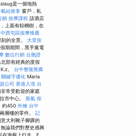
rkslaug是一個地熱
中氣結推拿
窗戶，私
行銷
按摩課程
該酒店
灘，上面有棕櫚樹，在
台中西屯區按摩推薦
深刻的全景。
大里按
假期期間，黑手黨電
摩
數位行銷
台胞證
島北部有經典的度假
K.z。
台中整復推薦
關鍵字優化
Maria
資公司
香港入境 台
個非常受歡迎的家庭
利拉市中心。
脹氣 按
）約450
外燴 台中
，兩層樓的零件。
記
到意大利靴子腳踝的
無論我們對歷史感興
起在海報上行走，E