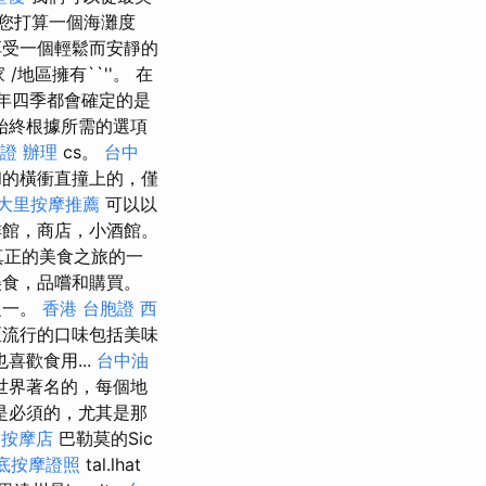
您打算一個海灘度
受一個輕鬆而安靜的
/地區擁有``''。 在
一年四季都會確定的是
始終根據所需的選項
證 辦理
cs。
台中
溫和的橫衝直撞上的，僅
大里按摩推薦
可以以
館，商店，小酒館。
為真正的美食之旅的一
食，品嚐和購買。
之一。
香港 台胞證
西
流行的口味包括美味
也喜歡食用...
台中油
世界著名的，每個地
是必須的，尤其是那
中按摩店
巴勒莫的Sic
底按摩證照
tal.lhat