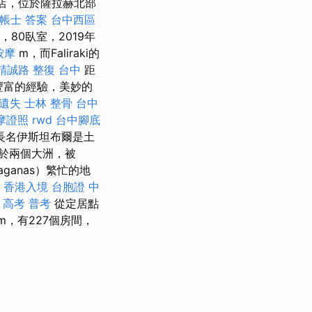
酒店，位於薩拉赫北部
帳士 答案
台中西區
80臥室，2019年
按摩
m，而Faliraki的
精誠路 整復 台中
距
了豐富的經驗，美妙的
 遺失
士林 整骨
台中
摩證照
rwd
台中腳底
長名伊斯坦布爾是土
位於兩個大洲，被
ganas）繁忙的地
0
香港入境 台胞證
中
 高考 普考
從定居點
m，有227個房間，