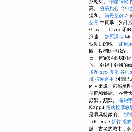
熱乾燥。
指壓課程
高。
會議點心
台中按
溫和。
筋骨整復
在
整骨
在夏季，預計溫度
Gravel，Taver
到達。
舒壓課程
Mit
假期目的地。
如何
園，棕櫚樹和花朵
日，這家64個房間的
放。 亞得里亞海的
按摩
seo 優化
谷歌s
班
按摩台中
阿爾巴
的人來說，它都是
長廊和餐館。 在意
頻繁，頻繁。
關鍵
K.zpp.t
經絡按摩教
是最具特徵的。
附
（Firenze
新竹 撥筋
脈，古老的城市，多