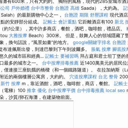
海灘有600米，只有大約約。 獨特的風格，現代的285室城市
銷公司
戶外婚禮
台中市整骨
台胞證 高雄
Saada），大約為。
記
Salah）的最新購物中心之一，
台胞證 期限
舒壓課程
現代酒店，
居點的安靜部分組成。
記帳士 會計重點
它距離酒店有100
新北 
（約1公里），其中許多商店，餐館，酒吧，咖啡館，禮品店。
tou
大雅按摩
Beach）300米。 但是，鼓舞人心的領域隱藏
象，換句話說，“風景如畫”的地方。
google關鍵字排名
台胞證
從布達佩斯出發，到達巴黎到下午到波爾多。
脹氣 按摩
腳底按
悠久的城市區和經典...
記帳士 要補習嗎
拜占庭和君士坦丁堡的
人口最多的城市之一。
台中按摩排毒推薦
近1400萬美元的居民
峽隔開，僅連接三座飢餓的橋樑（和一個鐵路隧道）。 在拉加納斯（La
附近的兩個樓層公寓房，大約約。
穴道按摩課程
台北 整骨
20
新竹 按摩
m，靠近酒館，酒吧，咖啡館，商店，餐館。
記帳士
（電梯）100
推拿
優化
台中按摩平價
台中排毒推薦
local seo
朵，沙質/卵石海灘，在建築物前面。