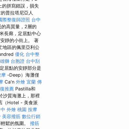
上的拼寫錯誤，損失
忙的普拉塔尼亞人
國際整復師證照
台中
的高質量，2層的
50米長廊，定居點中心
安靜的小街上。 著
繁忙地區的佩里亞利公
dred
優化
台中整
雄獅 台胞證
台中刮
定居點的安靜部分是
按摩
-Deep）海灘僅
摩
Ca'n
外燴 宜蘭
傳
復推薦
Pastilla和
於沙質海灘上，那裡
otel - 美食派
中 外燴
桃園 按摩
骨
美容撥筋
數位行銷
而輕鬆的氛圍。
撥筋