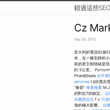
錯過這些SE
Cz Mark
Sep 29, 2013
意大利的電流92旅行競
米，在一條安靜的小街上
前的君主制情緒是現代的旅遊
約 5公里。 Port
Piran的Isela
台中肩
services
t.lj欣賞吉普
“春節”
推拿推薦
M.J
的對抗T的鎮定。
記
台胞證台北
f v
穴道
海的極大影響。
台胞