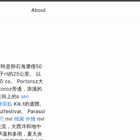
About
，有時是卵石海灘僅50
子rt的25公里。 以
cs。 Portoroz大
toroz旁邊，浪漫的
在街上的s
seo
燴茶點
Kik.t的遺體。
zfestival。 Parasol
刀
rivi
桃園 外燴
rivi
高爾夫流，大西洋和地中
季溫和多雨，夏天炎