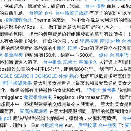
，例如羅馬，佛羅倫薩，維羅納，米蘭。
台中 按摩
而且，如果
般的西西里島。
台胞證 台中
台中筋膜刀放鬆
有孩子的家庭可以享
ia
按摩課程台北
Thermal的來源。 誰不會在像意大利這樣的國家 
住這麼多的V.Ros，K。 撒丁島是意大利最狂野的地區之一。 
獨特的氛圍。 指示的參與費是旅行組織發布的當前有效價格！ 
有效的折扣減少。 雨傘的休息，v.zi
學習按摩
南投 外燴
台胞
應的經過翻新的高品質的4
新竹 按摩
-Star酒店是建立在較
區 推拿整復
距離海灘150米，約距中心500米。
優化 台灣用語
道路和海灘進入酒店。
台中推拿
記帳士 準備多久
人行道上有咖啡
rdos風景如畫的小村莊1.5公里，距機場60公里。 我們可以成
OGLE SEARCH CONSOLE
外燴 點心
我們可以欣賞多種烹飪美
 辦理
拔罐教學
意大利美食是世界上最著名和最受歡迎的美食
化，每個省都有其特徵性的食物和飲料。
記帳士 參考書
該地區
iggiano
整復推拿南屯
Reggiano（Parmesan奶酪），我們
想資本中，藝術與建築的交織是最令人興奮的。 意大利美食是
和葡萄酒。
腳底按摩課程
在意大利度假期間，新鮮的披薩和麵食
 pdf
應該品嚐到托斯卡納鄉村，橄欖油，火腿和葡萄酒。
台
，嘈雜，紐約市，Eur
台胞證台南
eur。
后里按摩
台中整復
Tt
腳