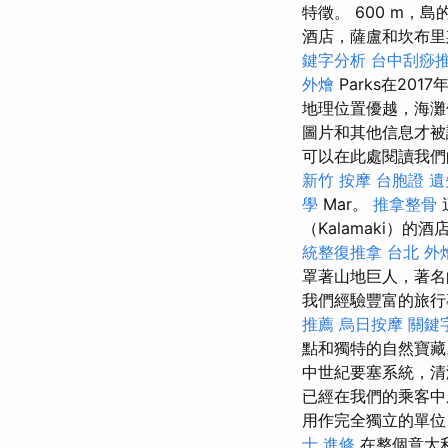
特徵。 600 m，
酒店，薩盧和坎布里斯之間的
鍵字分析
台中刮痧推
外燴
Parks在20
地理位置優越，海灘
圖片和其他信息才被
可以在此處閱讀我們
新竹 按摩
台胞證 遺
學
Mar。
推拿整骨
（Kalamaki）
統整復推拿
台北 外
罩著山地巨人，著名
我們經驗豐富的旅行
推薦
烏日按摩
關鍵
點和獨特的自然寶
中世紀要塞系統，清
已經在我們的乘客
用作完全獨立的單位，
士 進修
在整個意大