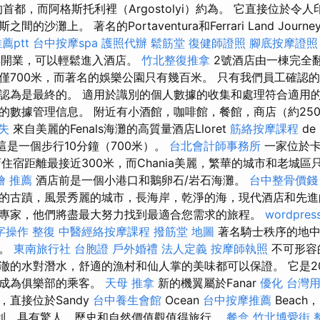
島的首都，而阿格斯托利裡（Argostolyi）約為。 它直接位於令
沙灘上。 著名的Portaventura和Ferrari Land Journe
薦ptt
台中按摩spa
護照代辦
鬆筋堂
復健師證照
腳底按摩證照
17年開業，可以輕鬆進入酒店。
竹北整復推拿
2號酒店由一棟完全
僅700米，而著名的娛樂公園只有幾百米。 只有我們員工確認
認為是最終的。 適用於識別的個人數據的收集和處理符合適用的
的數據管理信息。 附近有小酒館，咖啡館，餐館，商店（約25
失
來自美麗的Fenals海灘的高質量酒店Lloret
筋絡按摩課程
de
這是一個步行10分鐘（700米）。
台北會計師事務所
一家位於
的酒店住宿距離最接近300米，而Chania美麗，繁華的城市和老城
燴 推薦
酒店前是一個小港口和鵝卵石/岩石海灘。
台中整骨價錢
的古蹟，風景秀麗的城市，長海岸，乾淨的海，現代酒店和先進
專家，他們將盡最大努力找到最適合您需求的旅程。
wordpres
字操作
整復
中醫經絡按摩課程
撥筋堂 地圖
著名騎士秩序的地中
藏。
東南旅行社 台胞證
戶外婚禮
法人定義
按摩師執照
不可形容
澈的水對潛水，舒適的漁村和仙人掌的美味都可以保證。 它是20
中成為俱樂部的乘客。
天母 推拿
新的機翼屬於Fanar
優化 台灣
直接位於Sandy
台中養生會館
Ocean
台中按摩推薦
Beach，
利，具有驚人，歷史和自然價值觀值得旅行。
餐盒
竹北博愛街 