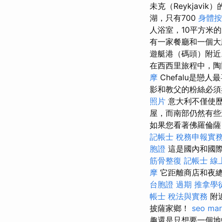
未克（Reykjavi
湖，只有700
身體按
人浴室，10平方米
有一家餐廳和一個
遊艇港（碼頭）附近
在西西里旅程中，陶
摩
Chefalu是戀
影和教父的粉絲必
照片
意大利不僅使歷
屋，而南部仍然有
如果您看著佛羅倫薩，
記帳士 稅務申報實
胞證
這是國內和國際
筋骨整復
記帳士 線
摩
它距離商店和夜總
台胞證 過期
推拿學
帳士 稅法與實務
附
披薩家鄉！
seo mar
趣還是只想要一個地