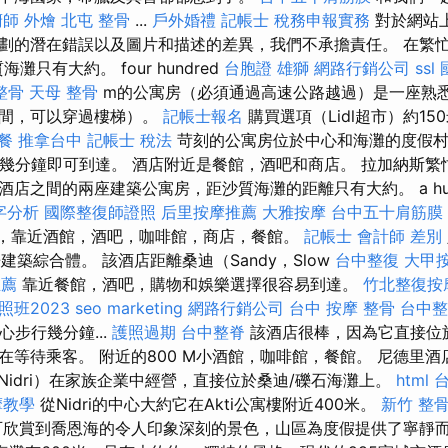
廚師 外燴
北屯 整骨
...
戶外婚禮
記帳士 稅務申報實務
對於網站
劃的潛在錯誤以及圖片和描述的差異，我們不承擔責任。 在繁
灘只有大約。 four hundred
台胞證 雄獅
網路行銷公司
ssl
整骨
天母 整骨
m的公寓房（必須通過高速公路越過）是一座熟悉
房間，可以穿過樓梯）。
記帳士報名
購買選項（Lidl超市）約1
餐
推拿台中
記帳士 稅法
苛刻的公寓房位於中心和海灘的度假村
ur僅幾分鐘即可到達。 酒店附近是餐館，酒吧和商店。 拉加納斯
店之間的兩座建築公寓房，距沙質海灘的距離只有大約。 a hun
鍵字分析
國際整復師證照
后里按摩推薦
大雅按摩
台中五十肩筋膜
，靠近酒館，酒吧，咖啡館，商店，餐館。
記帳士 會計師 差別
建築綜合體。 該酒店距離桑迪（Sandy，Slow
台中整復
大甲
推薦
靠近餐館，酒吧，購物和娛樂選擇很容易到達。
竹北整復按
班2023
seo marketing
網路行銷公司
台中 按摩 整骨
台中整
中心步行幾分鐘...
護照過期
台中整脊
該酒店很棒，因為它直接位
等待乘客。 附近的800 M小酒館，咖啡館，餐館。 尼德里酒店（H
Nidri）在家族企業中經營，直接位於桑迪/礫石海灘上。
html
台
摩教學
從Nidri的中心大約它在Akti公寓樓附近400米。
新竹 整
欣賞到喬恩海的令人印象深刻的景色，山區為度假提供了寧靜