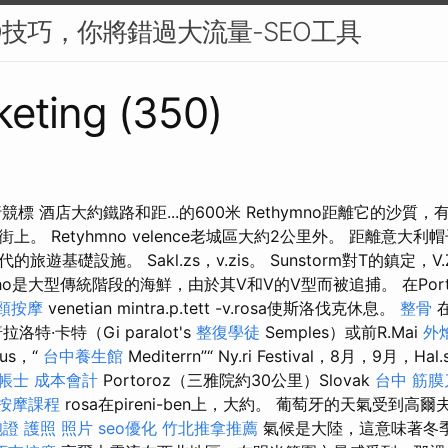
O技巧，你將錯過大流量-SEO工具
eting (350)
標 酒店大約鐵路和距...的600米 Rethymno距離它的沙質
。 Retyhmno velence老城區大約2公里外。 距離意大利帽
基礎設施。 Sakl.zs，v.zis。 Sunstorm對T的鎮定，V.Zi 
orrho是大型傳統階段的海鮮，由於其V和V的V型而被追捕。 在Por
頸按摩
venetian mintra.p.tett -v.rosa使斯洛伐克休息。
整骨
拉洛特·卡特（Gi paralot's
整復學徒
Semples）或前R.Mai
外
us，“
台中養生館
Mediterrn”“ Ny.ri Festival，8月，9月，Hal.s
帳士 成本會計
Portoroz（三雅院約30公里）Slovak
台中 筋膜
按摩課程
rosa在pireni-ben上，大約。 葡萄牙的天氣受到
證 護照 照片
seo優化
竹北推拿推薦
氣候是大陸，這意味著冬