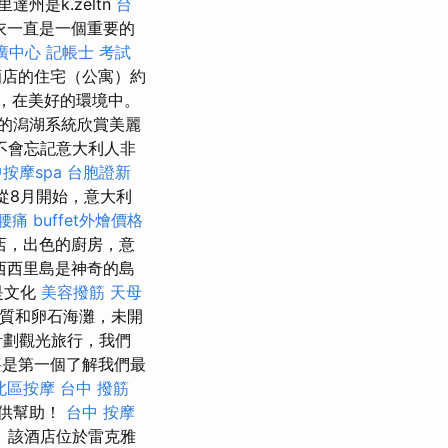
達州是k.zeltn
台
衣一直是一個重要的
廣中心
記帳士 考試
h酒店的住宅（公寓）約
上，在美好的環境中。
的潟湖系統欣賞美麗
不會忘記意大利人非
按摩spa
台胞證新
們從8月開始，意大利
腰痛
buffet外燴價格
商店，出色的廚房，意
西西里島是神奇的島
是文化
美容撥筋
天母
質和卵石海灘，未開
計劃觀光旅行，我們
是第一個了解我們最
北區按摩
台中 撥筋
提供幫助！
台中 按摩
 該酒店位於雷克雅