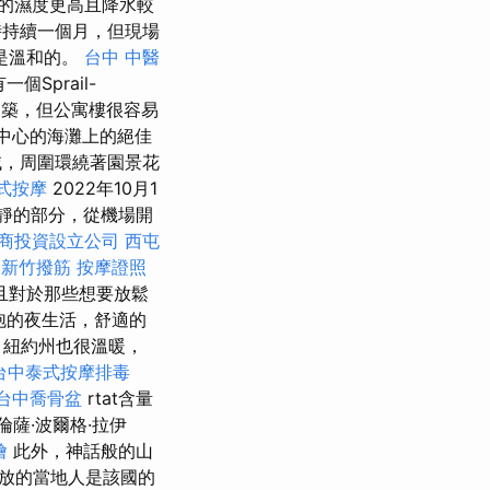
的濕度更高且降水較
持續一個月，但現場
是溫和的。
台中 中醫
Sprail-
建築，但公寓樓很容易
ika中心的海灘上的絕佳
域，周圍環繞著園景花
式按摩
2022年10月1
安靜的部分，從機場開
商投資設立公司
西屯
。
新竹撥筋
按摩證照
且對於那些想要放鬆
泡的夜生活，舒適的
，紐約州也很溫暖，
台中泰式按摩排毒
台中喬骨盆
rtat含量
倫薩·波爾格·拉伊
燴
此外，神話般的山
放的當地人是該國的