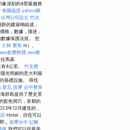
人印象深刻的4星級服務
y
泰國簽證
yahoo關
台灣公司設立
竹北
翻新的建築物組成，
的價格，數據，描述，
數據保護法規。 您
0
士林 整骨
m）。
seo點擊軟體
seo教
卡拉馬基
區只有4公里。
竹北傳
陽光明媚的意大利籠
的基礎設施。 尋找
s
新北 按摩
台中整骨
海群島提供了歷史景
的藍色洞穴，首都的
23年12月建造的，
用語
Hotel，但也可以
即...
按摩台中
記帳
整復
我們可以從最美