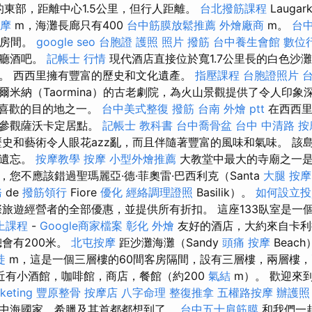
k）的東部，距離中心1.5公里，但行人距離。
台北撥筋課程
Lauga
摩
m，海灘長廊只有400
台中筋膜放鬆推薦
外燴廠商
m。
台
的房間。
google seo
台胞證 護照 照片
撥筋
台中養生會館
數位
大廳酒吧。
記帳士 行情
現代酒店直接位於寬1.7公里長的白色沙
。 西西里擁有豐富的歷史和文化遺產。
指壓課程
台胞證照片
爾米納（Taormina）的古老劇院，為火山景觀提供了令人印象
人最喜歡的目的地之一。
台中美式整復
撥筋
台南 外燴 ptt
在西西里
須參觀薩沃卡定居點。
記帳士 教科書
台中喬骨盆
台中 中清路 按
史和藝術令人眼花azz亂，而且伴隨著豐富的風味和氣味。 該
些遺忘。
按摩教學
按摩
小型外燴推薦
大教堂中最大的寺廟之一是
您不應該錯過聖瑪麗亞·德·菲奧雷·巴西利克（Santa
大腿 按摩
務
de
撥筋領行
Fiore
優化
經絡調理證照
Basilik）。
如何設立投
旅遊經營者的全部優惠，並提供所有折扣。 這座133臥室是一
上課程
-
Google商家檔案
彰化 外燴
友好的酒店，大約來自卡
會有200米。
北屯按摩
距沙灘海灘（Sandy
頭痛 按摩
Beach
徒
m，這是一個三層樓的60間客房隔間，設有三層樓，兩層樓
近有小酒館，咖啡館，商店，餐館（約200
氣結
m）。 歡迎來
keting
豐原整骨
按摩店
八字命理 整復推拿
五權路按摩
辦護照
中海國家，希臘及其首都都想到了。
台中五十肩筋膜
和我們一