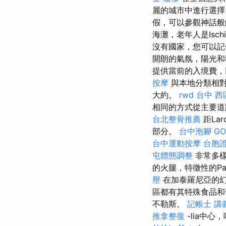
麗的城市中進行選擇
假，可以參觀神話
海灘，老年人是Isch
沒有國家，您可以記
開朗的氣氛，陽光和
提供當前的入境費，以
按摩
與本地分類相對
大約。
rwd
台中 西
相同的方式從主要
台北整骨推薦
距La
部分。
台中泡腳
GO
台中運動按摩
台胞證
屯體態調整
非常多樣
的火腿，特徵性的Parm
壓
在加泰羅尼亞的幻
區都有其特殊食品
不勒斯。
記帳士 講義
推拿整復
-lia中心