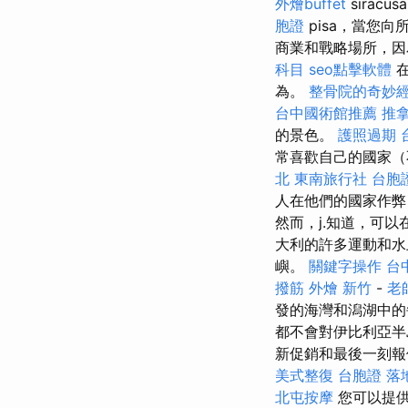
外燴buffet
siracus
胞證
pisa，當您
商業和戰略場所，因為
科目
seo點擊軟體
在
為。
整骨院的奇妙
台中國術館推薦
推拿
的景色。
護照過期
常喜歡自己的國家（
北
東南旅行社 台胞
人在他們的國家作
然而，j.知道，可以
大利的許多運動和
嶼。
關鍵字操作
台
撥筋
外燴 新竹
-
老
發的海灣和潟湖中的
都不會對伊比利亞
新促銷和最後一刻
美式整復
台胞證 落
北屯按摩
您可以提供