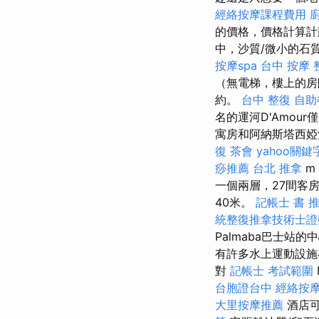
經絡按摩課程費用
的價格，價格計算計
中，沙質/微小的石質海
按摩spa
台中 按摩 
（無電梯，樓上的
約。
台中 整復
自助
名的運河D'Amo
寓房和阿納斯塔西婭酒
復
茶會
yahoo關
痧推薦
台北 推拿
m
一個兩層，27間客房
40米。
記帳士 書 
統整復推拿技術士證照
Palmaba巴士站的
有許多水上運動設施在
對
記帳士 考試範圍
台胞證台中
經絡按
大里按摩推薦
酒店可