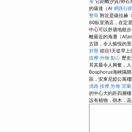
筆
它距離沙質/卵石
的薩達（Al
網路行
整骨
附近是薩拉赫（
80臥室酒店，在定
中心可以舒適地散步
離最近的海灘（Afan
古蹟，令人愉悅的景
舒壓
節目1天從早上
按摩
外燴 點心
歷史
耳其最令人興奮，
Bosphorus海
區，安東尼婭公寓樓
清路 按摩
外燴 宜蘭
的中心大約距四層樓
設有植物，樹木，花