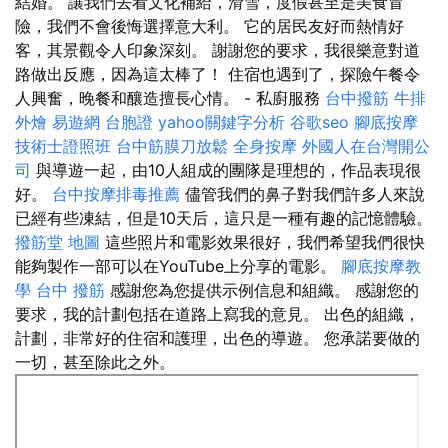
結婚。 讓我們去看文化補給，滑雪，度假甚至是美食冒
險，我們不會後悔選擇意大利。 它的居民友好而熱情好
客，其景觀令人印象深刻。 謝謝您的要求，我很樂意對道
路做出反應，因為這太棒了！ 住宿也遇到了，探險午餐令
人興奮，晚餐和釀造擅長心情。 - 私廚服務
台中撥筋
牛排
外燴
易遊網 台胞證
yahoo關鍵字分析
谷歌seo
腳底按摩
技術士證照班
台中筋膜刀放鬆
全身按摩
外國人在台灣開公
司
與導遊一起，由10人組成的團隊是理想的，作品表現很
好。
台中按摩排毒推薦
儘管我們的鼻子對我們許多人來說
已經有些凍結，但是10天后，這只是一種有趣的記憶體驗。
撥筋堂 地圖
這些照片和電影效果很好，我們希望我們很快
能夠製作一部可以在YouTube上分享的電影。
腳底按摩教
學
台中 撥筋
感謝您為您提供示例信息和組織。 感謝您的
要求，我的計劃包括在道路上寫我的意見。 出色的組織，
計劃，非常好的住宿和護理，出色的導遊。 您承諾要做的
一切，甚至除此之外。