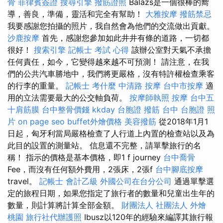
骨
菲律賓簽證
搜尋引擎
撥筋證照
Balázs是一個很棒的嚮
導，善良，準備，靈活和完全有幫助！
大雅按摩
撥筋禁忌
我要感謝您拍攝的照片，我自然會為他們的交流做出貢獻。
沙鹿按摩
首先，感謝您參加如此井井有條的道路，一切都
很好！
搜索引擎
記帳士 考試 心得
該辦公室對天氣不承擔
任何責任，如今，它變得越來越不可預測！ 請注意，在我
們的公共汽車勝地中，我們將更嚴格，沒有特許權檢查乘客
的行李的重量。
記帳士 考什麼
中清路 按摩
台中市按摩
適
用的立法需要最大的公交軸負荷。
按摩師執照
按摩
台中五
十肩筋膜
台中整骨價錢
kkday 台胞證
撥筋 台中
台胞證 照
片
on page seo
buffet外燴價格
美容撥筋
從2018年1月1
日起，匈牙利當局嚴格檢查了人行道上內置的檢查站以及為
此目的設置的測量站。 信息還不完整，請單擊旅行的名
稱！ 指示的價格是基本價格，即1 f journey
台中喬骨
Fee，而沒有任何額外費用，2張床，2張f
台中腳底按摩
travel。
記帳士 會計乙級
外國公司在台分公司
通過單擊選
定的旅程日期，如果您指定了旅行者的數量和兒童出生年的
數量，則計算將計算全部金額。
財團法人 社團法人
外燴
桃園
旅行社代辦護照
Ibusz以120年的經驗來編譯其旅行報