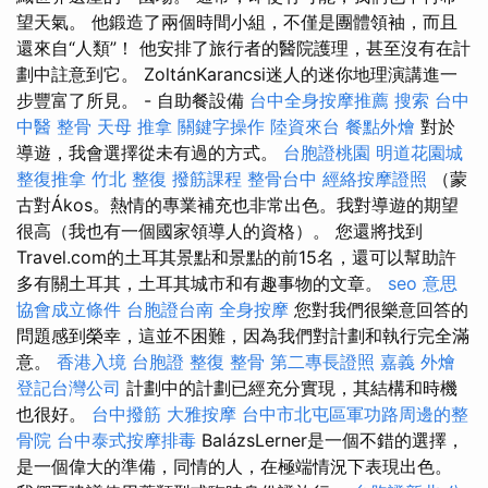
望天氣。 他鍛造了兩個時間小組，不僅是團體領袖，而且
還來自“人類”！ 他安排了旅行者的醫院護理，甚至沒有在計
劃中註意到它。 ZoltánKarancsi迷人的迷你地理演講進一
步豐富了所見。 - 自助餐設備
台中全身按摩推薦
搜索
台中
中醫 整骨
天母 推拿
關鍵字操作
陸資來台
餐點外燴
對於
導遊，我會選擇從未有過的方式。
台胞證桃園
明道花園城
整復推拿
竹北 整復
撥筋課程
整骨台中
經絡按摩證照
（蒙
古對Ákos。熱情的專業補充也非常出色。我對導遊的期望
很高（我也有一個國家領導人的資格）。 您還將找到
Travel.com的土耳其景點和景點的前15名，還可以幫助許
多有關土耳其，土耳其城市和有趣事物的文章。
seo 意思
協會成立條件
台胞證台南
全身按摩
您對我們很樂意回答的
問題感到榮幸，這並不困難，因為我們對計劃和執行完全滿
意。
香港入境 台胞證
整復 整骨
第二專長證照
嘉義 外燴
登記台灣公司
計劃中的計劃已經充分實現，其結構和時機
也很好。
台中撥筋
大雅按摩
台中市北屯區軍功路周邊的整
骨院
台中泰式按摩排毒
BalázsLerner是一個不錯的選擇，
是一個偉大的準備，同情的人，在極端情況下表現出色。