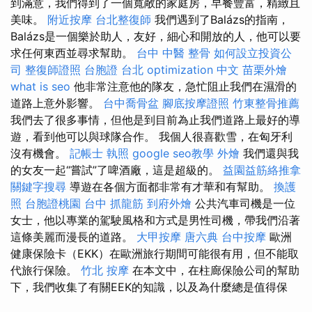
到滿意，我們得到了一個寬敞的家庭房，早餐豐富，精緻且
美味。
附近按摩
台北整復師
我們遇到了Balázs的指南，
Balázs是一個樂於助人，友好，細心和開放的人，他可以要
求任何東西並尋求幫助。
台中 中醫 整骨
如何設立投資公
司
整復師證照
台胞證 台北
optimization 中文
苗栗外燴
what is seo
他非常注意他的隊友，急忙阻止我們在濕滑的
道路上意外影響。
台中喬骨盆
腳底按摩證照
竹東整骨推薦
我們去了很多事情，但他是到目前為止我們道路上最好的導
遊，看到他可以與球隊合作。 我個人很喜歡雪，在匈牙利
沒有機會。
記帳士 執照
google seo教學
外燴
我們還與我
的女友一起“嘗試”了啤酒廠，這是超級的。
益園益筋絡推拿
關鍵字搜尋
導遊在各個方面都非常有才華和有幫助。
換護
照
台胞證桃園
台中 抓龍筋
到府外燴
公共汽車司機是一位
女士，他以專業的駕駛風格和方式是男性司機，帶我們沿著
這條美麗而漫長的道路。
大甲按摩
唐六典
台中按摩
歐洲
健康保險卡（EKK）在歐洲旅行期間可能很有用，但不能取
代旅行保險。
竹北 按摩
在本文中，在柱廊保險公司的幫助
下，我們收集了有關EEK的知識，以及為什麼總是值得保