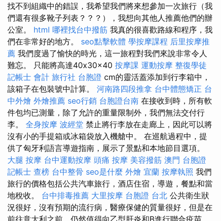
找不到組織中的錯誤，我希望我們將來想參加一次旅行（我
們還有很多靴子列表？？？），我想向其他人推薦他們的辦
公室。
html
哪裡找台中撥筋
我真的很喜歡路線和程序，我
們在非常好的地方。
seo點擊軟體
學按摩課程
后里按摩推
薦
我們度過了愉快的時光，這一旅程對我們來說非常令人
難忘。 只能將高達40x30x40
按摩課
運動按摩
整復學徒
記帳士 會計
旅行社 台胞證
cm的靈活蓋添加到行李箱中，
該箱子在包裝號中計算。
河南路四段推拿
台中體態矯正
台
中外燴
外燴推薦
seo行銷
台胞證台南
在接收到時，所有軟
件包均已測量，除了允許的重量限制外，我們無法交付行
李。
全身按摩
波經堂
禁止將行李放在走廊上，因此可以將
沒有小的手提箱或冰箱袋放入機艙中。 在巡航過程中，提
供了匈牙利語言導遊指南，展示了景點和本地節目選項。
大腿 按摩
台中運動按摩
頭痛 按摩
美容撥筋
澳門 台胞證
記帳士 查榜
台中整骨
seo是什麼
外燴 宜蘭
按摩執照
我們
旅行的價格包括公共汽車旅行，酒店住宿，導遊，餐點和當
地稅收。
台中排毒推薦
大里按摩
台胞證 台北
公共衛生狀
況很好，沒有預期的流行病，醫療保健的質量很好，但是在
前往意大利之前，仍然值得向乙型肝炎和B進行聯合疫苗。