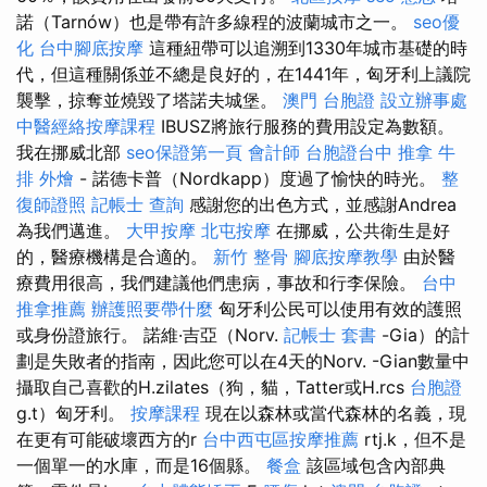
諾（Tarnów）也是帶有許多線程的波蘭城市之一。
seo優
化
台中腳底按摩
這種紐帶可以追溯到1330年城市基礎的時
代，但這種關係並不總是良好的，在1441年，匈牙利上議院
襲擊，掠奪並燒毀了塔諾夫城堡。
澳門 台胞證
設立辦事處
中醫經絡按摩課程
IBUSZ將旅行服務的費用設定為數額。
我在挪威北部
seo保證第一頁
會計師
台胞證台中
推拿
牛
排 外燴
- 諾德卡普（Nordkapp）度過了愉快的時光。
整
復師證照
記帳士 查詢
感謝您的出色方式，並感謝Andrea
為我們邁進。
大甲按摩
北屯按摩
在挪威，公共衛生是好
的，醫療機構是合適的。
新竹 整骨
腳底按摩教學
由於醫
療費用很高，我們建議他們患病，事故和行李保險。
台中
推拿推薦
辦護照要帶什麼
匈牙利公民可以使用有效的護照
或身份證旅行。 諾維·吉亞（Norv.
記帳士 套書
-Gia）的計
劃是失敗者的指南，因此您可以在4天的Norv. -Gian數量中
攝取自己喜歡的H.zilates（狗，貓，Tatter或H.rcs
台胞證
g.t）匈牙利。
按摩課程
現在以森林或當代森林的名義，現
在更有可能破壞西方的r
台中西屯區按摩推薦
rtj.k，但不是
一個單一的水庫，而是16個縣。
餐盒
該區域包含內部典