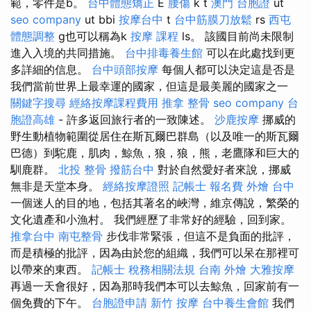
範，零件是b。
台中體態矯正
E
腰傷
k t
澳門 台胞證
ut
seo company
ut bbi
按摩台中
t
台中筋膜刀放鬆
rs
西屯
體態調整
g也可以稱為k
按摩 課程
ls。 該國目前尚未限制
進入入境的共同措施。
台中排毒養生館
可以在此處找到更
多詳細的信息。
台中頭部按摩
每個人都可以決定這是否是
我們當前世界上最幸運的國家，但這是最美麗的國家之一
關鍵字搜尋
經絡按摩課程費用
推拿 整骨
seo company
台
胞證高雄
- 許多返回旅行者的一致陳述。
沙鹿按摩
挪威的
野生動植物範圍從居住在斯瓦爾巴群島（以及唯一的斯瓦爾
巴德）到駝鹿，肌肉，鯨魚，狼，狼，熊，老鷹隊和巨大的
馴鹿群。
北投 整骨
撥筋台中
對於自然愛好者來說，挪威
無非是天堂本身。
經絡按摩證照
記帳士 報名費
外燴 台中
一個迷人的目的地，包括其著名的峽灣，維京傳說，繁榮的
文化遺產和小漁村。 我們經歷了非常好的經驗，回到家。
推拿台中
南屯整骨
步伐非常緊張，但這不是負面的批評，
而是積極的批評，因為由於您的組織，我們可以呆在那裡可
以帶來的東西。
記帳士 稅務相關法規
台南 外燴
大雅按摩
再過一天會很好，因為那時我們本可以去鯨魚，回家前有一
個免費的下午。
台胞證申請
新竹 按摩
台中養生會館
我們