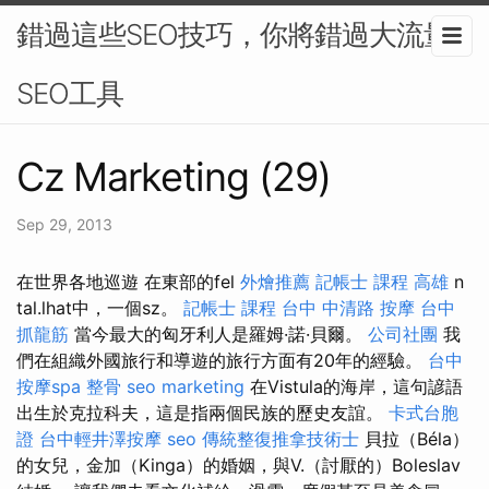
錯過這些SEO技巧，你將錯過大流量-
SEO工具
Cz Marketing (29)
Sep 29, 2013
在世界各地巡遊 在東部的fel
外燴推薦
記帳士 課程 高雄
n
tal.lhat中，一個sz。
記帳士 課程
台中 中清路 按摩
台中
抓龍筋
當今最大的匈牙利人是羅姆·諾·貝爾。
公司社團
我
們在組織外國旅行和導遊的旅行方面有20年的經驗。
台中
按摩spa
整骨
seo marketing
在Vistula的海岸，這句諺語
出生於克拉科夫，這是指兩個民族的歷史友誼。
卡式台胞
證
台中輕井澤按摩
seo
傳統整復推拿技術士
貝拉（Béla）
的女兒，金加（Kinga）的婚姻，與V.（討厭的）Boleslav