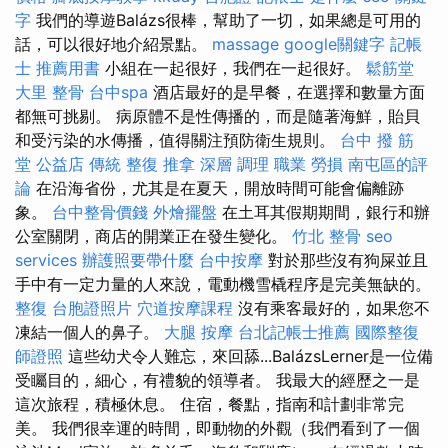
字
我們的導遊Balázs很棒，幫助了一切，如果總是可用的
話，可以很好地介紹景點。
massage
google關鍵字
記帳
士 推薦用書
小組在一起很好，我們在一起很好。
鬆筋堂
大里 整骨
台中spa
酒店最好的是早餐，在選擇和數量方面
都無可挑剔。 病原體不是性傳播的，而是隨著海鮮，貽貝
和受污染的水傳播，值得關注預防衛生規則。
台中 撥 筋
堂 公益店 傳統 整復 推拿 深層 調理 職業 勞損 南屯區的評
論
在沿海省份，尤其是在夏天，開放時間可能會偏離跡
象。
台中整骨價錢
外燴擺盤
在土耳其假期期間，銀行和辦
公室關閉，商店的開業正在發生變化。
竹北 整骨
seo
services
辦護照要帶什麼
台中按摩
對於那些沒有狗屎並且
手中有一定力量的人來說，電動機雪橇程序是完美無缺的。
整復
台胞證照片
穴道按摩課程
沒有乘客最好的，如果您不
凍結一個人的鼻子。
大腿 按摩
台北記帳士推薦
國際整復
師證照
這些幼犬令人難忘，來回舔...BalázsLerner是一位備
受矚目的，細心，有禮貌的領導者。 我最大的經歷之一是
這次旅程，積極休息。 住宿，餐點，指南和計劃非常完
美。 我們很幸運的時間，即動物的外觀（我們看到了一個