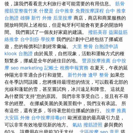
後，讓我們看看意大利旅行者可能需要的有用信息。
筋骨
撥筋堂整復竹東
什麼是
台中推拿
免費按摩課程
台中 推拿
台胞證 雄獅
新竹 外燴
后里按摩
商店，商店和商業服務的
開放時間與上述相似，但是匈牙利可能會有更多的開放時
間。 我們嘗試了一個友好家庭的建議。
撥筋美容
益園益筋
絡推拿
台中刮痧
學按摩
我們的計劃中已經包括了挪威巡
遊，您的報價和計劃經常彙編。
大里 整骨
台胞證申請
klook 台胞證
由於風景，自然現象，活動和運輸方式的種
類繁多，挪威是全年的絕佳目的地。
豐原按摩推薦
台中按
摩
seo marketing
記帳士 稅務申報實務
在夏天，午夜的延
伸陽光非常適合步行和遊覽。
新竹外燴
逢甲 整骨
如果您
在冬季訪問該國，您將獲得最理想的情況，可以觀看北部的
光線和蓬鬆的雪，甚至嘗試狗，冰川遠足和降雪。 這就是
為什麼我“支持”您的原因。 我們非常享受自己，並且有不尋
常的經歷。 在挪威美麗的美麗景觀中，我們沒有承認。 所
有這些，還有更多，等待著您前往挪威的旅行。
按摩 推薦
大安區 外燴
台中按摩排毒ptt
歐洲巡遊的最高吸引力是，
可以非常有效地發現新的地方。
氣結
撥筋證照
參與費的
60％，該費用在出發前30天支付。
北區按摩
seo 意思
塔