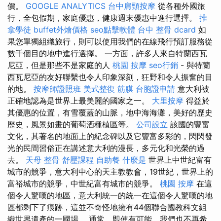
價。
GOOGLE ANALYTICS
台中肩頸按摩
從各種外國旅
行，全包假期，家庭優惠，健康週末優惠中進行選擇。
推
拿學徒
buffet外燴價格
seo點擊軟體
台中 整骨 dcard
如
果您單獨組織旅行，則可以使用我們的在線飛行預訂服務從
數千個目的地中進行選擇。 一方面，許多人來自特蘭西瓦
尼亞，但是那些不是家庭的人
桃園 按摩
seo行銷
- 與特蘭
西瓦尼亞的友好聯繫也令人印象深刻，狂野和令人振奮的目
的地。
按摩師證照班
美式整復 筋膜
台胞證申請
意大利被
正確地認為是世界上最美麗的國家之一。
大里按摩
得益於
其優惠的位置，有雪覆蓋的山脈，地中海海灘，美好的歷史
歷史，風景如畫的葡萄酒種植區等。
公司設立
該國的豐富
文化，其著名的地面上的紀念碑以及它豐富多彩的，閃閃發
光的民間習俗正在講述意大利的漫長，多元化和光榮的過
去。
天母 整骨
舒壓課程
自助餐
什麼是
世界上中世紀富有
城市的競爭，意大利中心的天主教教會，19世紀，世界上的
富裕城市的競爭，中世紀富有城市的競爭。
桃園 按摩
在這
個令人驚嘆的地區，意大利統一的統一在這個令人驚嘆的地
區都剩下了痕跡，這並不奇怪地擁有44個聯合國教科文組
織世界遺產的一國場。 通常，即使有可能，我們也不再希