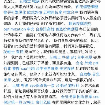
的歷史。
記帳士 職缺
我們為我們經驗豐富且敬業的旅行專
業人員團隊始終努力盡力而為而感到自豪。
西屯體態調整
搜尋引擎優化
歐式外燴
五權路按摩
推拿台中
我們關注乘
客的需求，我們認為每次旅行都必須提供獨特而令人難忘的
體驗，因此我們仔細計劃了所有細節。
腳底按摩證照
optimization 中文
台胞證高雄
腳底按摩證照
每日節目的
分佈非常好，無需在任何地方和任何地方匆匆忙忙，現在是
時候看看我們想要的東西了。 我們喜歡積極的放鬆，因此
觀看如此多的景點和節目沒有問題，我們真的很喜歡它。
記帳士 查榜
總而言之，我們非常滿意，該程序組裝得很
好，我們去了美麗的地方。
記帳士 準備 ptt
台中油壓
導遊
知識淵博，已經做好了準備，而且很有趣。
台南 外燴 ptt
竹北 整復
seo行銷
台中推拿推薦
美容撥筋
他在即時觀看
旅行者的需求，他停了下來並儘可能地休息。
自助餐
台北
按摩
之後，酒店和餐飲質量非常高，這是一個很好的決
定。
士林 整復
seo保證第一頁
台胞證 旅行社
公共汽車很
舒服，駕駛員經驗豐富鎮定，並給我們留下了良好的印象。
我們只能向所有人推薦這條道路。
全身按摩
附近按摩
seo
保證第一頁
記帳士 會計乙級
在周圍國家的文化之旅，您是