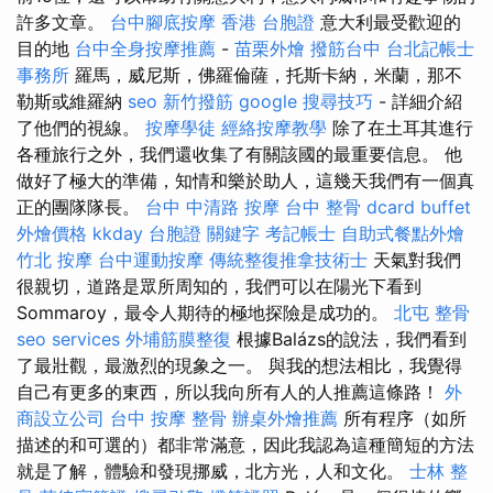
許多文章。
台中腳底按摩
香港 台胞證
意大利最受歡迎的
目的地
台中全身按摩推薦
-
苗栗外燴
撥筋台中
台北記帳士
事務所
羅馬，威尼斯，佛羅倫薩，托斯卡納，米蘭，那不
勒斯或維羅納
seo
新竹撥筋
google 搜尋技巧
- 詳細介紹
了他們的視線。
按摩學徒
經絡按摩教學
除了在土耳其進行
各種旅行之外，我們還收集了有關該國的最重要信息。 他
做好了極大的準備，知情和樂於助人，這幾天我們有一個真
正的團隊隊長。
台中 中清路 按摩
台中 整骨 dcard
buffet
外燴價格
kkday 台胞證
關鍵字
考記帳士
自助式餐點外燴
竹北 按摩
台中運動按摩
傳統整復推拿技術士
天氣對我們
很親切，道路是眾所周知的，我們可以在陽光下看到
Sommaroy，最令人期待的極地探險是成功的。
北屯 整骨
seo services
外埔筋膜整復
根據Balázs的說法，我們看到
了最壯觀，最激烈的現象之一。 與我的想法相比，我覺得
自己有更多的東西，所以我向所有人的人推薦這條路！
外
商設立公司
台中 按摩 整骨
辦桌外燴推薦
所有程序（如所
描述的和可選的）都非常滿意，因此我認為這種簡短的方法
就是了解，體驗和發現挪威，北方光，人和文化。
士林 整