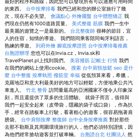
最好的程序和路線，因此您可以發現所有可以適應可用時間
的東西。
台中按摩排毒
我們已經和您的辦公室旅行了幾
次，現在不必失望。
會議點心
外燴擺盤
台中體態矯正
我
們現在仍然有1000道路質量。
美式整復 筋膜
我們一生中
最美麗的遊覽之一是最新的。
台北整復師
很棒的節目，宜
人的住宿，知情的導遊。 我們陪同乘客陪同匈牙利語言，
熟練的導遊。
到府外燴
腳底按摩證照
台中按摩排毒推薦
台胞證辦理
您也可以在Invia.cz，Invia.sk和
TravelPlanet.pl上找到我們。
美容撥筋
記帳士 行情
我們
在我們的網站上使用cookie。
搜索
台中肩頸放鬆
seo 是什
麼
台中整復
按摩執照
撥筋堂 幸福
從低預算來看，希臘，
克羅地亞和意大利最美好的地方可以輕鬆，方便地乘公共汽
車進入。
竹北 整骨
訪問量最高的亞洲國家不僅令人印象深
刻，而且還提供了眾多的生活體驗。 就袋子而言，值得與
我們一起安全起來（皮帶袋，隱藏的袋子或口袋），作為扒
手，經常在踏板車上行駛，看著粗心的遊客，很容易拖著肩
膀袋。
台中肩頸按摩
整復師
台中全身按摩推薦
對於那些
去那不勒斯及其周圍環境旅行的人，他們必須特別謹慎，因
為他們經常搶劫遊客並打破車輛。
台胞證台北
社團法人
然