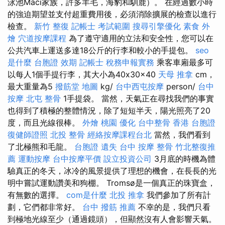
泳池Maci家族，許多羊毛，海豹和馴鹿）。 在經過數小時
的強迫期望並支付超重費用後，必須消除擴展的檢查以進行
檢查。
新竹 整復
記帳士 考試範圍
搜尋引擎優化
素食 外
燴
穴道按摩課程
為了遵守適用的立法和安全性，您可以在
公共汽車上運送多達18公斤的行李和較小的手提包。
seo
是什麼
台胞證 效期
記帳士 稅務申報實務
乘客車廂最多可
以每人1個手提行李，其大小為40x30x40
天母 推拿
cm，
最大重量為5
撥筋堂 地圖
kg/
台中西屯按摩
person/
台中
按摩
北屯 整骨
1手提袋。 當然，天氣正在尋找我們的事實
也得到了積極的整體情況，除了短短半天，陽光照亮了20
度，而且光線很棒。
外燴 桃園
優化
台中整骨
香港 台胞證
復健師證照
北投 整骨
經絡按摩課程台北
當然，我們看到
了北極熊和毛龍。
台胞證 遺失
台中 按摩 整骨
竹北整復推
薦
運動按摩
台中按摩平價
設立投資公司
3月底的時機為體
驗真正的冬天，冰冷的風景提供了理想的機會，在長長的光
明中嘗試運動讚美和狗棚。 Tromsø是一個真正的珠寶盒，
有無數的選擇。
com是什麼
北投 推拿
我們參加了所有計
劃，它們都非常好。
台中 撥筋 推薦
不幸的是，我們只看
到極地光線至少（通過鏡頭），但顯然沒有人會影響天氣。