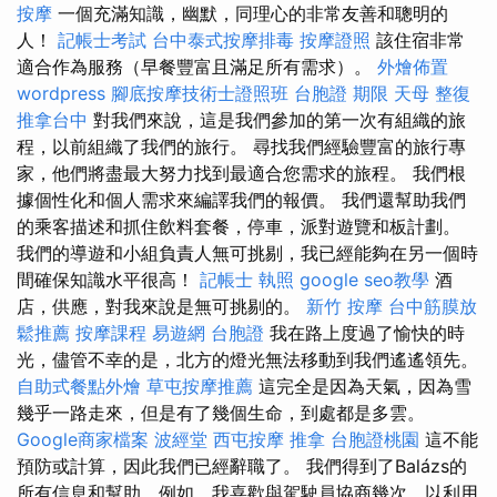
按摩
一個充滿知識，幽默，同理心的非常友善和聰明的
人！
記帳士考試
台中泰式按摩排毒
按摩證照
該住宿非常
適合作為服務（早餐豐富且滿足所有需求）。
外燴佈置
wordpress
腳底按摩技術士證照班
台胞證 期限
天母 整復
推拿台中
對我們來說，這是我們參加的第一次有組織的旅
程，以前組織了我們的旅行。 尋找我們經驗豐富的旅行專
家，他們將盡最大努力找到最適合您需求的旅程。 我們根
據個性化和個人需求來編譯我們的報價。 我們還幫助我們
的乘客描述和抓住飲料套餐，停車，派對遊覽和板計劃。
我們的導遊和小組負責人無可挑剔，我已經能夠在另一個時
間確保知識水平很高！
記帳士 執照
google seo教學
酒
店，供應，對我來說是無可挑剔的。
新竹 按摩
台中筋膜放
鬆推薦
按摩課程
易遊網 台胞證
我在路上度過了愉快的時
光，儘管不幸的是，北方的燈光無法移動到我們遙遙領先。
自助式餐點外燴
草屯按摩推薦
這完全是因為天氣，因為雪
幾乎一路走來，但是有了幾個生命，到處都是多雲。
Google商家檔案
波經堂
西屯按摩
推拿
台胞證桃園
這不能
預防或計算，因此我們已經辭職了。 我們得到了Balázs的
所有信息和幫助，例如，我喜歡與駕駛員協商幾次，以利用