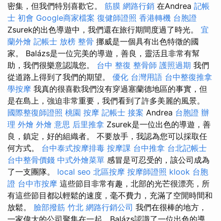
密集，但我們特別喜歡它。
筋膜
網路行銷
在Andrea
記帳
士 初會
Google商家檔案
復健師證照
香港轉機 台胞證
Zsurek的出色導遊中，我們還在旅行期間度過了時光。
宜
蘭外燴
記帳士 放榜
整骨
挪威是一個具有出色特徵的國
家。 Balázs是一位完美的導遊，善良，靈活且非常有幫
助，我們很樂意認識您。
台中 整復
整骨師
護照過期
我們
從道路上得到了我們的期望。
優化 台灣用語
台中整復推拿
學按摩
我真的很喜歡我們沒有穿過塞蘭德地區的事實，但
是在島上，強迫非常重要，我們看到了許多美麗的風景。
國際整復師證照
桃園 按摩
記帳士 接案
Andrea
台胞證 辦
理
外燴
外燴 意思
后里推拿
Zsurek是一位出色的導遊，善
良，鎮定，好的組織者。 不要放手，我認為您可以採取任
何方式。
台中泰式按摩排毒
按摩課
台中推拿
台北記帳士
台中整骨價錢
中式外燴菜單
感冒是可忍受的，該公司成為
了一支團隊。
local seo
北區按摩
按摩師證照
klook 台胞
證
台中市按摩
這些節目非常有趣，北部的光芒很漂亮，所
有這些節目都以輕鬆的速度，毫不費力，充滿了空閒時間和
放鬆。
臉部撥筋 竹北
網路行銷公司
我們在很棒的地方，
一家偉大的公司聚集在一起，Balázs認識了一位出色的導