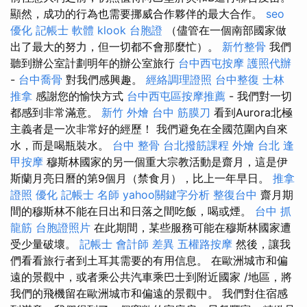
顯然，成功的行為也需要挪威合作夥伴的最大合作。
seo
優化
記帳士 軟體
klook 台胞證
（儘管在一個南部國家做
出了最大的努力，但一切都不會那麼忙）。
新竹整骨
我們
聽到辦公室計劃明年的辦公室旅行
台中西屯按摩
護照代辦
-
台中喬骨
對我們感興趣。
經絡調理證照
台中整復
士林
推拿
感謝您的愉快方式
台中西屯區按摩推薦
- 我們對一切
都感到非常滿意。
新竹 外燴
台中 筋膜刀
看到Aurora北極
主義者是一次非常好的經歷！ 我們避免在全國范圍內自來
水，而是喝瓶裝水。
台中 整骨
台北撥筋課程
外燴 台北
逢
甲按摩
穆斯林國家的另一個重大宗教活動是齋月，這是伊
斯蘭月亮日曆的第9個月（禁食月），比上一年早日。
推拿
證照
優化
記帳士 名師
yahoo關鍵字分析
整復台中
齋月期
間的穆斯林不能在日出和日落之間吃飯，喝或煙。
台中 抓
龍筋
台胞證照片
在此期間，某些服務可能在穆斯林國家遭
受少量破壞。
記帳士 會計師 差異
五權路按摩
然後，讓我
們看看旅行者到土耳其需要的有用信息。 在歐洲城市和偏
遠的景觀中，或者乘公共汽車乘巴士到附近國家 /地區，將
我們的飛機留在歐洲城市和偏遠的景觀中。 我們對住宿感