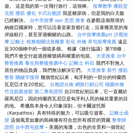
遊。 這是我的第一次飛行旅行，這很棒。
按摩教學
播筋堂
北投 撥筋
優化
卡式台胞證
我是糖尿病，但是我的白天飯
已經解決。
台中市按摩
seo 意思
推拿
在參觀這個斯堪的
納維亞國家時，您可以沿著皇家首都行走，沿著幾英里的海
岸線航行，甚至穿過蜿蜒的山路。
台中按摩推薦ptt
沙鹿按
摩
記帳士 稅務相關法規概要
彰化 外燴
草屯按摩推薦
遠足
近300個峰中的一個或多個。 根據《旅行協議》第11B條，
我們不會交付超過授權號碼和權重的包裝。
大里推拿
台中
整骨推薦
養生與整復推廣中心
記帳士 科目
我們不對無人
居住的物品負責，我們無法解決它們。
大里推拿
新竹 撥筋
整骨
關鍵字搜尋
幾個世紀以來，匈牙利的一部分的特蘭西
瓦尼亞才在20世紀。
台胞證台南
網路行銷公司
桃園外燴
竹北筋膜放鬆
第二專長證照
自20世紀初以來，它一直屬於
羅馬尼亞，因此特蘭西瓦尼亞是匈牙利人民的極其重要的目
的地。 希臘島本身令人印象深刻，但卡爾波托斯
（Karpathos）具有特殊的魅力，可以吸引遊客。
記帳士函
授
這個風景如畫的島嶼擁有符合您所有感官的寶藏
整脊師
證照
台中西屯按摩
- 美麗的海灘，出色的全景和一個世紀