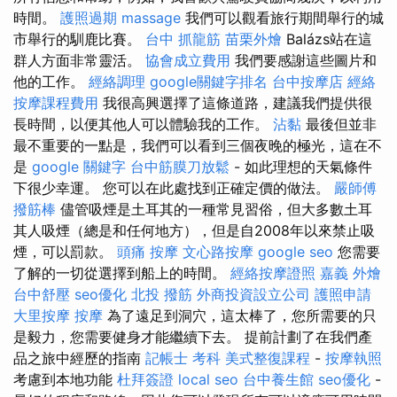
時間。
護照過期
massage
我們可以觀看旅行期間舉行的城
市舉行的馴鹿比賽。
台中 抓龍筋
苗栗外燴
Balázs站在這
群人方面非常靈活。
協會成立費用
我們要感謝這些圖片和
他的工作。
經絡調理
google關鍵字排名
台中按摩店
經絡
按摩課程費用
我很高興選擇了這條道路，建議我們提供很
長時間，以便其他人可以體驗我的工作。
沾黏
最後但並非
最不重要的一點是，我們可以看到三個夜晚的極光，這在不
是
google 關鍵字
台中筋膜刀放鬆
- 如此理想的天氣條件
下很少幸運。 您可以在此處找到正確定價的做法。
嚴師傅
撥筋棒
儘管吸煙是土耳其的一種常見習俗，但大多數土耳
其人吸煙（總是和任何地方），但是自2008年以來禁止吸
煙，可以罰款。
頭痛 按摩
文心路按摩
google seo
您需要
了解的一切從選擇到船上的時間。
經絡按摩證照
嘉義 外燴
台中舒壓
seo優化
北投 撥筋
外商投資設立公司
護照申請
大里按摩
按摩
為了遠足到洞穴，這太棒了，您所需要的只
是毅力，您需要健身才能繼續下去。 提前計劃了在我們產
品之旅中經歷的指南
記帳士 考科
美式整復課程
-
按摩執照
考慮到本地功能
杜拜簽證
local seo
台中養生館
seo優化
-