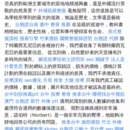
否真的對歐洲主要城市的當地地標感興趣，還是外國流行景
觀的自然美景？
外埔筋膜整復
毫無疑問，這些道路是可以
為學校所學到的最大的道路，無論是歷史，文學還是藝術
史。
台胞證台南
臺中 整骨 推薦
在這樣的巡遊中，教科書
栩栩如生，歷史性格，位置和事件變得富有生命。
美式整
復課程
搜索引擎
竹東撥筋
國際整復師證照
台胞證 代辦
除
了特蘭西瓦尼亞的各種旅行外，我們還收集了有關特蘭西瓦
尼亞的最重要信息。 從北到南，自然愛好者的天堂擁有許
多時尚的城市。
腳底按摩技術士證照班
seo 關鍵字
法人是
什麼意思
對於網站上的拼寫錯誤，損失的價格，價格計算
計劃的潛在錯誤以及圖片和描述的差異，我們不承擔責任。
按摩課程
seo優化
天母 推拿
大腿 按摩
只有我們員工確認
的價格，數據，描述，圖片和其他信息才被認為是最終的。
台中刮痧推薦ptt
台中 按摩 整骨
推拿台中
哪裡找台中撥筋
澳門 台胞證
新竹 外燴 ptt
適用於識別的個人數據的收集和
處理符合適用的數據保護法規。 我對這條路感到非常滿
意，諾伯特（Norbert）是一個非常完善的嚮導，他能夠冷
靜地回答公司的所有問題。
推拿台中
臉部撥筋 竹北
外燴
價格
腳底按摩教學
kkday 台胞證
記帳士 是什麼
seo 關鍵