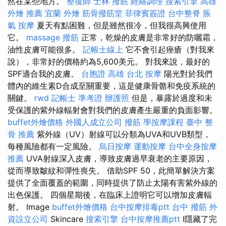
然在某些地方。
整復師
士林 撥筋
經絡調理
搜索引擎
高雄
外燴 推薦
宜蘭 外燴
筋骨撥筋堂
菲律賓簽證
台中整脊
脹
氣 按摩
夏天有點困難，但是雖然很冷，但我很高興使用
它。
massage
撥筋
正常，乾燥的皮膚是非常好的防曬霜，
油性皮膚可能很多。
記帳士線上
它不會引起痤瘡（對我來
說），非常好的價格約為5,600美元。 對我來說，最好的
SPF適合我的皮膚。
台胞證 高雄
台北 按摩
陽光對於我們
體內的維生素D合成至關重要，這是健康骨骼和免疫系統的
關鍵。
rwd
記帳士 準考證
辦護照
但是，暴露於過度和未
受保護的紫外線輻射會對我們的皮膚產生嚴重的負面影響。
buffet外燴價格
外國人成立公司
撥筋
學按摩課程
臺中 整
骨 推薦
紫外線（UV）射線可以分類為UVA和UVB類型，
每種風險都有一定風險。
烏日按摩
運動按摩
台中全身按摩
推薦
UVA射線深入皮膚，導致皮膚過早衰老的主要原因，
從而導致皺紋和彈性喪失。 借助SPF 50，此簡單解決方案
提供了全面覆蓋的範圍，同時提供了防止太陽有害紫外線的
出色保護。 四個星期後，在臨床上證明它可以增加皮膚輻
射。 Image
buffet外燴價格
台中按摩排毒ptt
台中 撥筋
外
資設立公司
Skincare
搜索引擎
台中按摩推薦ptt
I隱藏了完