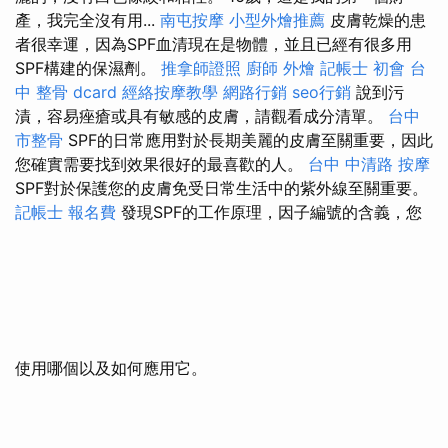
產，我完全沒有用...
南屯按摩
小型外燴推薦
皮膚乾燥的患
者很幸運，因為SPF血清現在是物體，並且已經有很多用
SPF構建的保濕劑。
推拿師證照
廚師 外燴
記帳士 初會
台
中 整骨 dcard
經絡按摩教學
網路行銷
seo行銷
說到污
漬，容易痤瘡或具有敏感的皮膚，請觀看成分清單。
台中
市整骨
SPF的日常應用對於長期美麗的皮膚至關重要，因此
您確實需要找到效果很好的最喜歡的人。
台中 中清路 按摩
SPF對於保護您的皮膚免受日常生活中的紫外線至關重要。
記帳士 報名費
發現SPF的工作原理，因子編號的含義，您
使用哪個以及如何應用它。