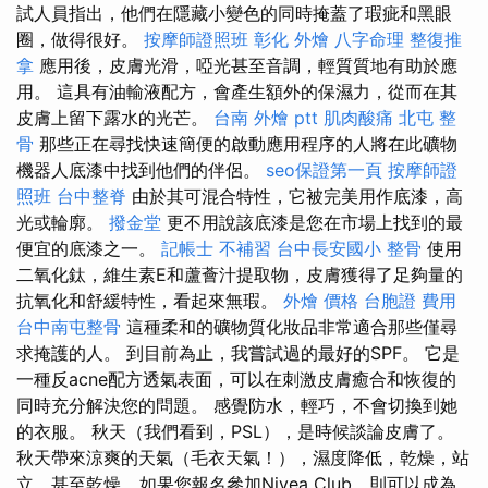
試人員指出，他們在隱藏小變色的同時掩蓋了瑕疵和黑眼
圈，做得很好。
按摩師證照班
彰化 外燴
八字命理 整復推
拿
應用後，皮膚光滑，啞光甚至音調，輕質質地有助於應
用。 這具有油輸液配方，會產生額外的保濕力，從而在其
皮膚上留下露水的光芒。
台南 外燴 ptt
肌肉酸痛
北屯 整
骨
那些正在尋找快速簡便的啟動應用程序的人將在此礦物
機器人底漆中找到他們的伴侶。
seo保證第一頁
按摩師證
照班
台中整脊
由於其可混合特性，它被完美用作底漆，高
光或輪廓。
撥金堂
更不用說該底漆是您在市場上找到的最
便宜的底漆之一。
記帳士 不補習
台中長安國小 整骨
使用
二氧化鈦，維生素E和蘆薈汁提取物，皮膚獲得了足夠量的
抗氧化和舒緩特性，看起來無瑕。
外燴 價格
台胞證 費用
台中南屯整骨
這種柔和的礦物質化妝品非常適合那些僅尋
求掩護的人。 到目前為止，我嘗試過的最好的SPF。 它是
一種反acne配方透氣表面，可以在刺激皮膚癒合和恢復的
同時充分解決您的問題。 感覺防水，輕巧，不會切換到她
的衣服。 秋天（我們看到，PSL），是時候談論皮膚了。
秋天帶來涼爽的天氣（毛衣天氣！），濕度降低，乾燥，站
立，甚至乾燥... 如果您報名參加Nivea Club，則可以成為