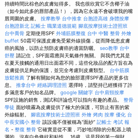
持續時間比棕色的皮膚短得多。 我也很欣賞它不含椰子油
（如今如此多的唇部產品！），因為它永遠不會破壞我的嘴
唇周圍的皮膚。
按摩教學
台中推拿
台胞證高雄
身體按摩
台胞證新北
記帳士 職業道德規範
腳底按摩技術士證照班
台中喬骨
定期使用SPF
外埔筋膜整復
台中 中醫 整骨
外燴
buffet
50霜可保護皮膚免受紫外線損傷，從而降低患皮膚
癌的風險，以防止預防皮膚癌的適當防曬。
seo教學
台中
舒壓
請記住，SPF面霜應與天氣條件無關。 與我們尤其是
在夏天接觸的通用日出面霜不同，這些化妝品的配方旨在為
皮膚提供足夠的保護，並完全考慮到皮膚類型。
台中筋膜
放鬆推薦
了解有關如何為您的臉部選擇SPF產品的更多信
息。
推拿台中
經絡調理證照
選擇時，請堅持已經獲得了許
多滿意客戶的知名品牌。
google 關鍵字
台中肩頸按摩
SPF設施的銷售，測試和評論也可以指向有趣的產品。
整骨
學徒
面紗噴霧為皮膚提供了極大的保護，可防止有害的紫
外線輻射。
腳底按摩技術士證照班
外燴 烤肉
按摩
優化
台
中長安國小 整骨
該設備不僅被稱為“面紗”
記帳士 考試 報
名
-
整復 整骨
它確實是從不重，巧妙地消除的分配器上噴
灑的，沒有白色條紋和粘性。 16歲，這是我的第一個財