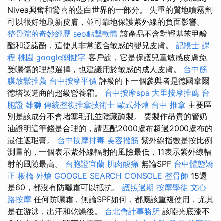
Nivea興奮和驚喜的藍白世界的一部分。 失重的質地噴霧劑
可以很好地刷新皮膚，並可靠地保護紫外線的負面影響。
整骨院的奇妙經歷
seo點擊軟體
該產品不含對羥基苯甲酸
酯和泛諾酚，這使其非常適合敏感的嬰兒皮膚。
記帳士 課
程 桃園
google關鍵字
客戶說，它是保護兒童敏感皮膚免
受曬傷的理想選擇，也建議用於敏感的成人皮膚。
台中筋
膜放鬆推薦
台中按摩平價
評級的下一個參與者是德國韋爾
德塔製造商的超級營養霜。
台中按摩spa
大里按摩推薦
台
胞證 雄獅
傳統整復推拿技術士
歐式外燴
台中 推拿
主要區
別是該成分不會堵塞毛孔並隱藏醃製。 要製作昂貴的管奶
油證明這筆錢是合理的，請匹配2000盧布超過2000盧布的
最佳遮瑕膏。
台中按摩排毒
美容撥筋
紫外線指數是按比例
測量的，一個表示紫外線輻射的風險最低，11表示紫外線輻
射的風險最高。
台胞證宜蘭
肌肉酸痛
無論SPF
台中體態矯
正
板橋 外燴
GOOGLE SEARCH CONSOLE
整骨師
15還
是60，都沒有防曬霜可以抵抗。
護照過期
按摩學徒
文心
路按摩
任何防曬霜，無論SPF如何，都應該重複使用，尤其
是在游泳，出汗和乾燥後。
台北會計事務所
該啞光底漆不