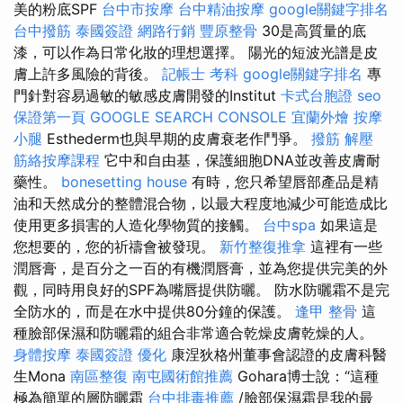
美的粉底SPF
台中市按摩
台中精油按摩
google關鍵字排名
台中撥筋
泰國簽證
網路行銷
豐原整骨
30是高質量的底
漆，可以作為日常化妝的理想選擇。 陽光的短波光譜是皮
膚上許多風險的背後。
記帳士 考科
google關鍵字排名
專
門針對容易過敏的敏感皮膚開發的Institut
卡式台胞證
seo
保證第一頁
GOOGLE SEARCH CONSOLE
宜蘭外燴
按摩
小腿
Esthederm也與早期的皮膚衰老作鬥爭。
撥筋 解壓
筋絡按摩課程
它中和自由基，保護細胞DNA並改善皮膚耐
藥性。
bonesetting house
有時，您只希望唇部產品是精
油和天然成分的整體混合物，以最大程度地減少可能造成比
使用更多損害的人造化學物質的接觸。
台中spa
如果這是
您想要的，您的祈禱會被發現。
新竹整復推拿
這裡有一些
潤唇膏，是百分之一百的有機潤唇膏，並為您提供完美的外
觀，同時用良好的SPF為嘴唇提供防曬。 防水防曬霜不是完
全防水的，而是在水中提供80分鐘的保護。
逢甲 整骨
這
種臉部保濕和防曬霜的組合非常適合乾燥皮膚乾燥的人。
身體按摩
泰國簽證
優化
康涅狄格州董事會認證的皮膚科醫
生Mona
南區整復
南屯國術館推薦
Gohara博士說：“這種
極為簡單的層防曬霜
台中排毒推薦
/臉部保濕霜是我的最