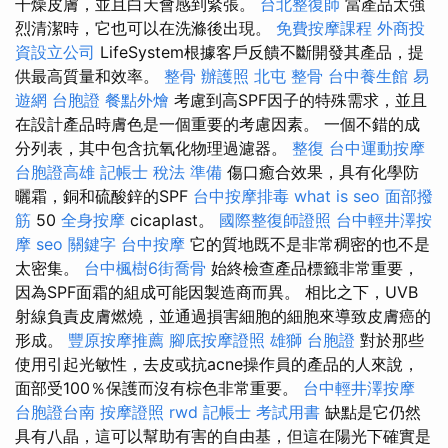
干燥皮膚，並且白天會感到緊張。
台北整復師
當產品太強
烈清潔時，它也可以在洗滌後出現。
免費按摩課程
外商投
資設立公司
LifeSystem根據客戶反饋不斷開發其產品，提
供最高質量和效率。
整骨
辦護照
北屯 整骨
台中養生館
易
遊網 台胞證
餐點外燴
考慮到高SPF因子的特殊需求，並且
在設計產品時膚色是一個重要的考慮因素。 一個不錯的成
分列表，其中包含抗氧化物理過濾器。
整復
台中運動按摩
台胞證高雄
記帳士 稅法 準備
傷口癒合效果，具有化學防
曬霜，銅和硫酸鋅的SPF
台中按摩排毒
what is seo
面部撥
筋
50
全身按摩
cicaplast。
國際整復師證照
台中輕井澤按
摩
seo 關鍵字
台中按摩
它的質地既不是非常稠密的也不是
太密集。
台中楓樹6街喬骨
始終檢查產品標籤非常重要，
因為SPF面霜的組成可能因製造商而異。 相比之下，UVB
射線負責皮膚燃燒，並通過損害細胞的細胞來導致皮膚癌的
形成。
豐原按摩推薦
腳底按摩證照
雄獅 台胞證
對於那些
使用引起光敏性，去皮或抗acne操作員的產品的人來說，
面部受100％保護而沒有棕色非常重要。
台中輕井澤按摩
台胞證台南
按摩證照
rwd
記帳士 考試用書
缺點是它仍然
具有八晶，這可以幫助有害的自由基，但這在陽光下確實是