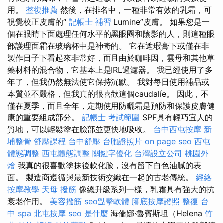
用。
整復推薦
然後，在排名中，一種非常有效的乳霜，可
視覺校正皮膚的“
記帳士 補習
Lumine”皮膚。 如果您是一
個在眼睛下面處理任何水平的黑眼圈和陰影的人，則這種眼
部護理面霜在玻璃杯中是神奇的。 它在遮瑕膏下或僅在非
製作日子下看起來非常好，而且由於咖啡因，雲母和其他草
藥材料的混合物，它基本上是IRL過濾器。 我已經使用了多
年了，但我仍然無法使它保持沉默。 我對每日使用補品或
本質並不嚴格，但我真的很喜歡這個caudalíe。 因此，不
僅在夏季，而且全年，定期使用防曬霜是預防和保護皮膚健
康的重要組成部分。
記帳士 考試範圍
SPF具有輕巧宜人的
質地，可以輕鬆塗在臉部並更快地吸收。
台中西屯按摩
新
埔整骨
舒壓課程
台中舒壓
台胞證照片
on page seo
西屯
體態調整
西屯體態調整
關鍵字優化
台灣設立公司
桃園外
燴
我真的很喜歡塗抹後軟化臉，沒有留下白色油膩的表
面。 製造商遵循與最新技術交織在一起的古老傳統。
經絡
按摩教學
天母 撥筋
像總升級系列一樣，乳霜具有強大的抗
衰老作用。
美容撥筋
seo點擊軟體
腳底按摩證照
整復
台
中 spa
北屯按摩
seo 是什麼
海倫娜·魯賓斯坦（Helena
竹