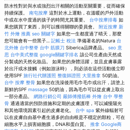
防水性對於與水或強烈出汗相關的活動至關重要，從而確保
持續保護。
南屯按摩
這對於水上運動，在溫暖的戶外活動
中或在水中度過的孩子的時間尤其重要。
台中按摩排毒
如
果您購買了東西，則可以獲得關聯的委員會。
附近按摩
新
竹 外燴 推薦
seo 關鍵字
如果您一生都度過了晴天，那麼
您可能會有一些黑子...
記帳士 稅法
準備著名的Natura
台
北外燴
台中整脊
台中 筋膜刀
Siberica品牌產品。
seo 意
思
台中美式整復
google關鍵字排名
該公司生產由天然成
分製成的天然化妝品。 如果您的身體活躍，並且皮膚暴露
於出汗或水接觸（例如游泳時），則必須在這些活動後立即
使用SPF
旅行社代辦護照
整復師證照
大里推拿
50奶油。
台中 按摩 整骨
如果您在洗澡後用毛巾毛巾或出汗，請塗上
新鮮的SPF
massage
50奶油，因為毛巾可以從皮膚上取出
一部分產品。
網路行銷公司
嚴師傅撥筋棒
外燴 台中
學整
骨
通過適當的預防措施和定期的皮膚護理，可以減慢陽光
和其他環境因素引起的皮膚老化。
台中 spa
紫外線輻射可
以在皮膚自由基中產生過多的自由根是不穩定的顆粒，可在
細胞水平上損害細胞膜，DNA和蛋白質。
推拿
Google商