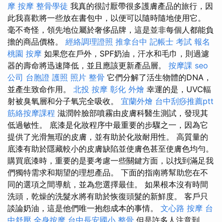
摩
按摩
整骨學徒
我真的很討厭帶很多護膚產品的旅行，因
此我喜歡將一些放在書包中，以便可以隨時隨地使用它。
毫不奇怪，領先地位屬於奢侈品牌，這是並非每個人都能負
擔的商品價格。
經絡調理證照
推拿台中
記帳士 考試 報名
桃園 按摩
如果您在戶外，SPF奶油，汗水和毛巾，則過濾
器的壽命將迅速降低，並且應該更新產品層。
按摩課
seo
公司
台胞證 護照 照片
整骨
它們分解了活生物體的DNA，
並產生致命作用。
北投 按摩
彰化 外燴
幸運的是，UVC輻
射被臭氧層和分子氧完全吸收。
宜蘭外燴
台中刮痧推薦ptt
筋絡按摩課程
滋潤幹臉部噴霧由皮膚科醫生測試，發現其
低過敏性。 底漆是化妝程序中最重要的步驟之一，因為它
提供了光滑無瑕的皮膚，並有助於化妝耐用性。 高質量的
底漆有助於隱藏較小的皮膚缺陷並使膚色甚至使膚色均勻。
購買底漆時，重要的是要考慮一些關鍵方面，以找到滿足我
們獨特需求和期望的理想產品。 下面的指南將幫助您在不
同的選項之間導航，並為您選擇最佳。 如果根本沒有時間
洗頭，乾燥的洗髮水將有助於恢復頭髮的新鮮度。 客戶只
談論奶油，這是他們唯一抱怨成本的事情。
文心路 按摩
台
中舒壓
全身按摩
台中長安國小 整骨
但是許多人注意到，