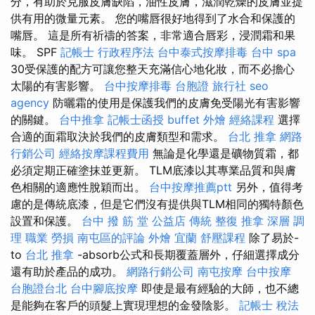
分，有助於克服皮膚缺陷，油性皮膚，滋潤乾燥的皮膚並提
供有用的微量元素。 您的嘴唇很好地得到了水合和保護的
嘴唇。 這是所有祈禱的答案，非常適合唇彩，浸潤霜和果
味。 SPF
記帳士 行政程序法
台中泰式按摩排毒
台中 spa
30受保護的配方可讓您整天充滿信心地化妝，而不必擔心
太陽的有害影響。
台中按摩排毒
台胞證 旅行社
seo
agency
防曬霜的使用是保護我們的皮膚免受陽光有害影響
的關鍵。
台中推拿
記帳士函授
buffet 外燴
經絡課程
選擇
合適的面霜取決於我們的皮膚類型和需求。
台北 推拿
網路
行銷公司
經絡按摩課程費用
無論是化學還是礦物質霜，都
必須定期正確塗抹並更新。 TLM底漆以其專業品質和與膚
色相​​關的適應性脫穎而出。
台中按摩推薦ptt
另外，值得考
慮的是傳統底漆，但是它們沒有提供與TLM相同的獨特顏色
設置和保護。
台中 撥 筋 堂 公益店 傳統 整復 推拿 深層 調
理 職業 勞損 南屯區的評論
外燴 宜蘭
舒壓課程
除了易於-
to
台北 推拿
-absorb公式和長期覆蓋層外，仔細選擇成分
還有助於產品的成功。
網路行銷公司
南屯按摩
台中按摩
台胞證台北
台中腳底按摩
即使是最有經驗的大師，也不總
是能夠在客戶的頭髮上實現理想的金發陰影。
記帳士 稅法