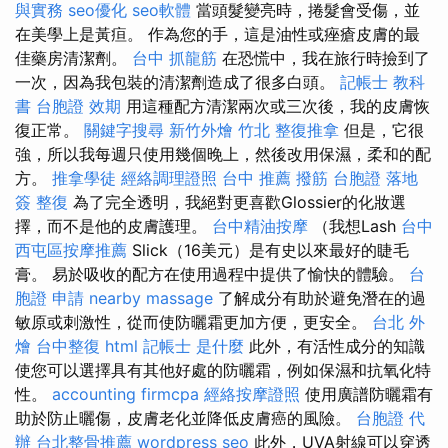
與實務
seo優化
seo軟體
當頭髮變亮時，捲髮會受傷，並
在美學上是黃疸。 作為您的手，這是油性或痤瘡皮膚的最
佳藥房清潔劑。
台中 抓龍筋
在恐慌中，我在旅行時撿到了
一次，因為我包裝的清潔劑造成了很多白頭。
記帳士 教科
書
台胞證 效期
用這種配方清潔兩次或三次後，我的皮膚恢
復正常。
關鍵字搜尋
新竹外燴
竹北 整復推拿
但是，它很
強，所以我每週只使用幾個晚上，然後改用保濕，柔和的配
方。
推拿學徒
經絡調理證照
台中 推薦 撥筋
台胞證 落地
簽
整復
為了完全透明，我絕對更喜歡Glossier的化妝選
擇，而不是他的皮膚護理。
台中精油按摩
（我想Lash
台中
西屯區按摩推薦
Slick（16美元）是有史以來最好的睫毛
膏。 易於吸收的配方在使用過程中提供了愉快的體驗。
台
胞證 申請
nearby massage
了解成分有助於避免潛在的過
敏原或刺激性，從而使防曬霜更加方便，更安全。
台北 外
燴
台中整復
html
記帳士 是什麼
此外，有活性成分的知識
使您可以選擇具有其他好處的防曬霜，例如保濕和抗氧化特
性。
accounting firmcpa
經絡按摩證照
使用廣譜防曬霜有
助於防止曬傷，皮膚老化並降低皮膚癌的風險。
台胞證 代
辦
台北整骨推薦
wordpress seo
此外，UVA射線可以穿透