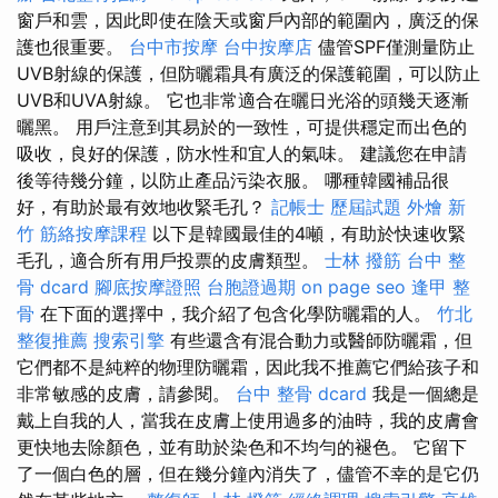
窗戶和雲，因此即使在陰天或窗戶內部的範圍內，廣泛的保
護也很重要。
台中市按摩
台中按摩店
儘管SPF僅測量防止
UVB射線的保護，但防曬霜具有廣泛的保護範圍，可以防止
UVB和UVA射線。 它也非常適合在曬日光浴的頭幾天逐漸
曬黑。 用戶注意到其易於的一致性，可提供穩定而出色的
吸收，良好的保護，防水性和宜人的氣味。 建議您在申請
後等待幾分鐘，以防止產品污染衣服。 哪種韓國補品很
好，有助於最有效地收緊毛孔？
記帳士 歷屆試題
外燴 新
竹
筋絡按摩課程
以下是韓國最佳的4噸，有助於快速收緊
毛孔，適合所有用戶投票的皮膚類型。
士林 撥筋
台中 整
骨 dcard
腳底按摩證照
台胞證過期
on page seo
逢甲 整
骨
在下面的選擇中，我介紹了包含化學防曬霜的人。
竹北
整復推薦
搜索引擎
有些還含有混合動力或醫師防曬霜，但
它們都不是純粹的物理防曬霜，因此我不推薦它們給孩子和
非常敏感的皮膚，請參閱。
台中 整骨 dcard
我是一個總是
戴上自我的人，當我在皮膚上使用過多的油時，我的皮膚會
更快地去除顏色，並有助於染色和不均勻的褪色。 它留下
了一個白色的層，但在幾分鐘內消失了，儘管不幸的是它仍