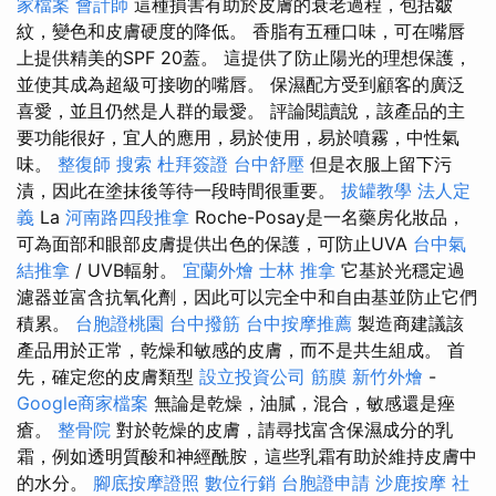
家檔案
會計師
這種損害有助於皮膚的衰老過程，包括皺
紋，變色和皮膚硬度的降低。 香脂有五種口味，可在嘴唇
上提供精美的SPF 20蓋。 這提供了防止陽光的理想保護，
並使其成為超級可接吻的嘴唇。 保濕配方受到顧客的廣泛
喜愛，並且仍然是人群的最愛。 評論閱讀說，該產品的主
要功能很好，宜人的應用，易於使用，易於噴霧，中性氣
味。
整復師
搜索
杜拜簽證
台中舒壓
但是衣服上留下污
漬，因此在塗抹後等待一段時間很重要。
拔罐教學
法人定
義
La
河南路四段推拿
Roche-Posay是一名藥房化妝品，
可為面部和眼部皮膚提供出色的保護，可防止UVA
台中氣
結推拿
/ UVB輻射。
宜蘭外燴
士林 推拿
它基於光穩定過
濾器並富含抗氧化劑，因此可以完全中和自由基並防止它們
積累。
台胞證桃園
台中撥筋
台中按摩推薦
製造商建議該
產品用於正常，乾燥和敏感的皮膚，而不是共生組成。 首
先，確定您的皮膚類型
設立投資公司
筋膜
新竹外燴
-
Google商家檔案
無論是乾燥，油膩，混合，敏感還是痤
瘡。
整骨院
對於乾燥的皮膚，請尋找富含保濕成分的乳
霜，例如透明質酸和神經酰胺，這些乳霜有助於維持皮膚中
的水分。
腳底按摩證照
數位行銷
台胞證申請
沙鹿按摩
社