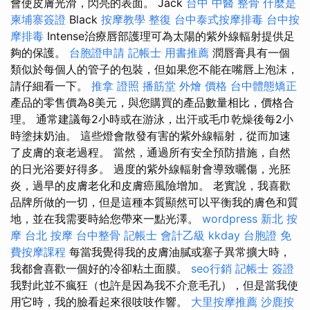
會使皮膚光滑，閃亮的表面。 Jack
台中 中醫 整骨
什麼是
柬埔寨簽證
Black
按摩教學
整復
台中泰式按摩排毒
台中按
摩排毒
Intense治療唇部護理可為太陽的紫外線輻射提供足
夠的保護。
台胞證申請
記帳士 用書推薦
潤唇膏具有一個
類似於每個人的管子的包裝，但如果您不能在嘴唇上泡沫，
請仔細看一下。
推拿 證照
播筋堂
外燴 價格
台中體態矯正
產品的零售價為8美元，與您購買的產品數量相比，價格合
理。 通常建議每2小時或在游泳，出汗或毛巾乾燥後每2小
時塗抹奶油。 這些燈會散發有害的紫外線輻射，從而加速
了皮膚的衰老過程。 當然，通過所有安全預防措施，自然
的日光浴要好得多。 過度的紫外線輻射會導致曬傷，光胚
炎，過早的皮膚老化和皮膚癌風險增加。 老實說，我喜歡
品牌所做的一切，但是這種本質顯然可以平衡我的膚色和質
地，並在我需要時給您帶來一點光澤。
wordpress
新北 按
摩
台北 按摩
台中整骨
記帳士 會計乙級
kkday 台胞證
免
費按摩課程
每當我覺得我的皮膚油膩或塞子異常擴大時，
我都會喜歡一個好的冷卻粘土面膜。
seo行銷
記帳士 簽證
我對此並不瘋狂（也許是因為我不介意毛孔），但是當我使
用它時，我的臉看起來很吱吱作響。
大里按摩推薦
沙鹿按