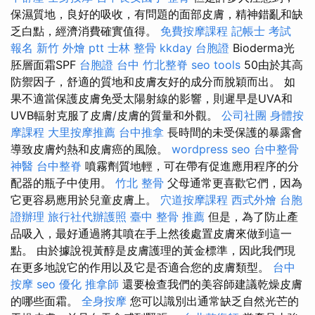
保濕質地，良好的吸收，有問題的面部皮膚，精神錯亂和缺
乏白點，經濟消費確實值得。
免費按摩課程
記帳士 考試
報名
新竹 外燴 ptt
士林 整骨
kkday 台胞證
Bioderma光
胚層面霜SPF
台胞證 台中
竹北整脊
seo tools
50由於其高
防禦因子，舒適的質地和皮膚友好的成分而脫穎而出。 如
果不適當保護皮膚免受太陽射線的影響，則遲早是UVA和
UVB輻射克服了皮膚/皮膚的質量和外觀。
公司社團
身體按
摩課程
大里按摩推薦
台中推拿
長時間的未受保護的暴露會
導致皮膚灼熱和皮膚癌的風險。
wordpress seo
台中整骨
神醫
台中整脊
噴霧劑質地輕，可在帶有促進應用程序的分
配器的瓶子中使用。
竹北 整骨
父母通常更喜歡它們，因為
它更容易應用於兒童皮膚上。
穴道按摩課程
西式外燴
台胞
證辦理
旅行社代辦護照
臺中 整骨 推薦
但是，為了防止產
品吸入，最好通過將其噴在手上然後處置皮膚來做到這一
點。 由於據說視黃醇是皮膚護理的黃金標準，因此我們現
在更多地說它的作用以及它是否適合您的皮膚類型。
台中
按摩
seo 優化
推拿師
還要檢查我們的美容師建議乾燥皮膚
的哪些面霜。
全身按摩
您可以識別出通常缺乏自然光芒的