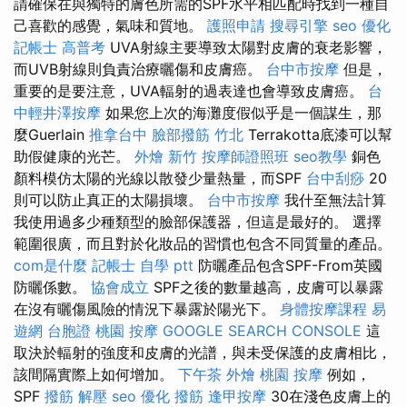
請確保在與獨特的膚色所需的SPF水平相匹配時找到一種自
己喜歡的感覺，氣味和質地。
護照申請
搜尋引擎
seo 優化
記帳士 高普考
UVA射線主要導致太陽對皮膚的衰老影響，
而UVB射線則負責治療曬傷和皮膚癌。
台中市按摩
但是，
重要的是要注意，UVA輻射的過表達也會導致皮膚癌。
台
中輕井澤按摩
如果您上次的海灘度假似乎是一個謀生，那
麼Guerlain
推拿台中
臉部撥筋 竹北
Terrakotta底漆可以幫
助假健康的光芒。
外燴 新竹
按摩師證照班
seo教學
銅色
顏料模仿太陽的光線以散發少量熱量，而SPF
台中刮痧
20
則可以防止真正的太陽損壞。
台中市按摩
我什至無法計算
我使用過多少種類型的臉部保護器，但這是最好的。 選擇
範圍很廣，而且對於化妝品的習慣也包含不同質量的產品。
com是什麼
記帳士 自學 ptt
防曬產品包含SPF-From英國
防曬係數。
協會成立
SPF之後的數量越高，皮膚可以暴露
在沒有曬傷風險的情況下暴露於陽光下。
身體按摩課程
易
遊網 台胞證
桃園 按摩
GOOGLE SEARCH CONSOLE
這
取決於輻射的強度和皮膚的光譜，與未受保護的皮膚相比，
該間隔實際上如何增加。
下午茶 外燴
桃園 按摩
例如，
SPF
撥筋 解壓
seo 優化
撥筋
逢甲按摩
30在淺色皮膚上的