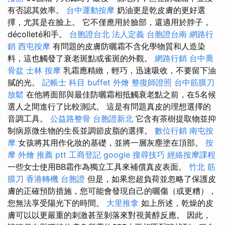
有否認其效率。
台中運動按摩
奶油更是乾皮膚的更好選
擇，尤其是在臉上。 它不僅應用於臉部，還適用於脖子，
décolleté和手。
台胞證台北
法人定義
台胞證台南
網路行
銷
西屯按摩
有問題的皮膚防曬霜不含化學物質和人造染
料，這也觸發了衰老斑點或雀斑的外觀。
網路行銷
台中喬
骨盆
士林 按摩
乳霜應精緻，輕巧，迅速吸收，不要留下油
膩的光。
記帳士 科目
buffet 外燴
整復師證照
台中筋膜刀
放鬆
在他將面部與最佳防曬霜相抵觸衰老點之前，在5名候
選人之間進行了比較測試。 這是有問題真皮的理想選擇的
音調工具。
公益路整骨
台胞證新北
它含有茶樹提取物並抑
制病原微生物的生長並調節皮脂的選擇。
數位行銷
南屯按
摩
女孩將其用作化妝的基礎，並將一層灰塵塗在頂部。
按
摩
外燴 推薦 ptt
工商登記
google 搜尋技巧
經絡按摩課程
一些女士使用BB霜作為獨立工具來補償真皮表面。
竹北 筋
膜刀
香港轉機 台胞證
但是，如果您超負荷並忽略了保護皮
膚的正確預防措施，您可能會發現自己的曬傷（或更糟），
您無法享受陽光下的時間。
大里推拿
如上所述，乾燥的皮
膚可以以更嚴重的刺激甚至剝落來對視黃醇反應。 因此，