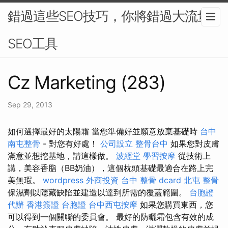
錯過這些SEO技巧，你將錯過大流量-
SEO工具
Cz Marketing (283)
Sep 29, 2013
如何選擇最好的太陽霜 當您準備好並願意放棄基礎時
台中
南屯整骨
- 對您有好處！
公司設立
整骨台中
如果您對皮膚
滿意並想挖基地，請這樣做。
波經堂
學習按摩
從技術上
講，美容香脂（BB奶油），這個枕頭基礎最適合在路上完
美無瑕。
wordpress
外商投資
台中 整骨 dcard
北屯 整骨
保濕劑以隱藏缺陷並建造以達到所需的覆蓋範圍。
台胞證
代辦
香港簽證 台胞證
台中西屯按摩
如果您購買東西，您
可以得到一個關聯的委員會。 最好的防曬霜包含有效的成