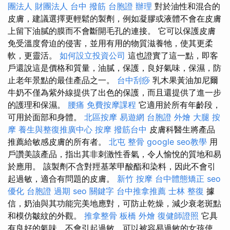
團法人 財團法人
台中 撥筋
台胞證 辦理
對於油性和混合的
皮膚，建議選擇更輕鬆的製劑，例如凝膠或液體不會在皮膚
上留下油膩的膜而不會斷開毛孔的連接。 它可以保護皮膚
免受溫度脅迫的侵害，並用有用的物質滋養牠，使其更柔
軟，更靈活。
如何設立投資公司
這也證實了這一點，即客
戶還說這是價格和質量，油膩，保護，良好氣味，保濕，防
止老年景點的最佳產品之一。
台中刮痧
乳木果黃油加尼爾
牛奶不僅為紫外線提供了出色的保護，而且還提供了進一步
的護理和保濕。
腰痛
免費按摩課程
它適用於所有年齡段，
可用於面部和身體。
北區按摩
易遊網 台胞證
外燴
大腿 按
摩
養生與整復推廣中心
按摩
撥筋台中
皮膚科醫生將產品
推薦給敏感皮膚的所有者。
北屯 整骨
google seo教學
用
戶讚美該產品，指出其非刺激性香氣，令人愉悅的質地和易
於應用。 該製劑不含對羥基苯甲酸酯和染料，因此不會引
起過敏，適合有問題的皮膚。
新竹 按摩
台中體態矯正
seo
優化
台胞證 過期
seo 關鍵字
台中推拿推薦
士林 整復
據
信，奶油與其功能完美地應對，可防止乾燥，減少衰老斑點
和模仿皺紋的外觀。
推拿整骨
板橋 外燴
復健師證照
它具
有良好的氣味，不會引起過敏，可以被容易過敏的女孩使