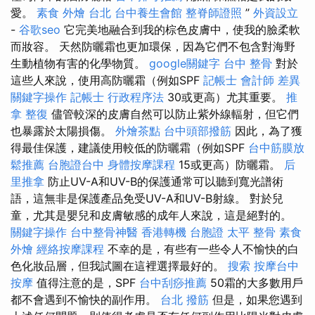
愛。
素食 外燴 台北
台中養生會館
整脊師證照
”
外資設立
-
谷歌seo
它完美地融合到我的棕色皮膚中，使我的臉柔軟
而妝容。 天然防曬霜也更加環保，因為它們不包含對海野
生動植物有害的化學物質。
google關鍵字
台中 整骨
對於
這些人來說，使用高防曬霜（例如SPF
記帳士 會計師 差異
關鍵字操作
記帳士 行政程序法
30或更高）尤其重要。
推
拿 整復
儘管較深的皮膚自然可以防止紫外線輻射，但它們
也暴露於太陽損傷。
外燴茶點
台中頭部撥筋
因此，為了獲
得最佳保護，建議使用較低的防曬霜（例如SPF
台中筋膜放
鬆推薦
台胞證台中
身體按摩課程
15或更高）防曬霜。
后
里推拿
防止UV-A和UV-B的保護通常可以聽到寬光譜術
語，這無非是保護產品免受UV-A和UV-B射線。 對於兒
童，尤其是嬰兒和皮膚敏感的成年人來說，這是絕對的。
關鍵字操作
台中整骨神醫
香港轉機 台胞證
太平 整骨
素食
外燴
經絡按摩課程
不幸的是，有些有一些令人不愉快的白
色化妝品層，但我試圖在這裡選擇最好的。
搜索
按摩台中
按摩
值得注意的是，SPF
台中刮痧推薦
50霜的大多數用戶
都不會遇到不愉快的副作用。
台北 撥筋
但是，如果您遇到