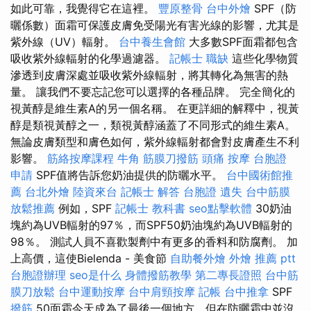
如此可靠，我覺得它在這裡。
豐原整骨
台中外燴
SPF（防
曬係數）面霜可保護皮膚免受陽光有害光線的影響，尤其是
紫外線（UV）輻射。
台中養生會館
大多數SPF面霜都包含
吸收紫外線輻射的化學過濾器。
記帳士 職缺
這些化學物質
滲透到皮膚深處並吸收紫外線輻射，將其轉化為無害的熱
量。 讓我們不要忘記您可以選擇的各種品牌。 完全簡化的
視黃醇是維生素A的另一個名稱。 在更詳細的解釋中，視黃
醇是類視黃醇之一，類視黃醇涵蓋了不同形式的維生素A。
無論皮膚類型和膚色如何，紫外線輻射都會對皮膚產生不利
影響。
筋絡按摩課程
牛角 筋膜刀撥筋
頭痛 按摩
台胞證
申請
SPF值將告訴您奶油提供的防曬水平。
台中國術館推
薦
台北外燴
陸資來台
記帳士 解答
台胞證 遺失
台中筋膜
放鬆推薦
例如，SPF
記帳士 教科書
seo點擊軟體
30奶油
塊約為UVB輻射的97％，而SPF50奶油塊約為UVB輻射的
98％。 測試人員不喜歡製劑中有更多的香料和防腐劑。 加
上高價，這使Bielenda - 美食節
自助餐外燴
外燴 推薦 ptt
台胞證辦理
seo是什么
身體撥筋教學
第二專長證照
台中筋
膜刀放鬆
台中運動按摩
台中肩頸按摩
記帳
台中推拿
SPF
撥筋
50面霜今天成為了最後一個地方，但在防曬霜中並沒