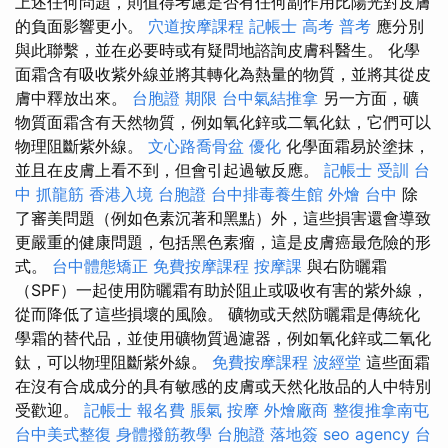
上述任何問題，則值得考慮是否有任何副作用比陽光對皮膚
的負面影響更小。
穴道按摩課程
記帳士 高考 普考
應分別
與此聯繫，並在必要時或有疑問地諮詢皮膚科醫生。 化學
面霜含有吸收紫外線並將其轉化為熱量的物質，並將其從皮
膚中釋放出來。
台胞證 期限
台中氣結推拿
另一方面，礦
物質面霜含有天然物質，例如氧化鋅或二氧化鈦，它們可以
物理阻斷紫外線。
文心路喬骨盆
優化
化學面霜易於塗抹，
並且在皮膚上看不到，但會引起過敏反應。
記帳士 受訓
台
中 抓龍筋
香港入境 台胞證
台中排毒養生館
外燴 台中
除
了審美問題（例如色素沉著和黑點）外，這些損害還會導致
更嚴重的健康問題，包括黑色素瘤，這是皮膚癌最危險的形
式。
台中體態矯正
免費按摩課程
按摩課
與右防曬霜
（SPF）一起使用防曬霜有助於阻止或吸收有害的紫外線，
從而降低了這些損壞的風險。 礦物或天然防曬霜是傳統化
學霜的替代品，並使用礦物質過濾器，例如氧化鋅或二氧化
鈦，可以物理阻斷紫外線。
免費按摩課程
波經堂
這些面霜
在沒有合成成分的具有敏感的皮膚或天然化妝品的人中特別
受歡迎。
記帳士 報名費
脹氣 按摩
外燴廠商
整復推拿南屯
台中美式整復
身體撥筋教學
台胞證 落地簽
seo agency
台