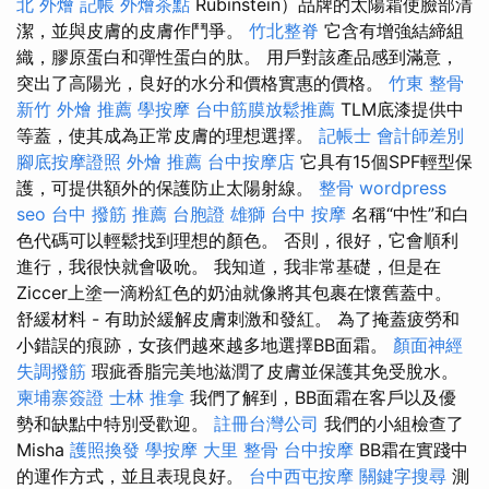
北 外燴
記帳
外燴茶點
Rubinstein）品牌的太陽霜使臉部清
潔，並與皮膚的皮膚作鬥爭。
竹北整脊
它含有增強結締組
織，膠原蛋白和彈性蛋白的肽。 用戶對該產品感到滿意，
突出了高陽光，良好的水分和價格實惠的價格。
竹東 整骨
新竹 外燴 推薦
學按摩
台中筋膜放鬆推薦
TLM底漆提供中
等蓋，使其成為正常皮膚的理想選擇。
記帳士 會計師差別
腳底按摩證照
外燴 推薦
台中按摩店
它具有15個SPF輕型保
護，可提供額外的保護防止太陽射線。
整骨
wordpress
seo
台中 撥筋 推薦
台胞證 雄獅
台中 按摩
名稱“中性”和白
色代碼可以輕鬆找到理想的顏色。 否則，很好，它會順利
進行，我很快就會吸吮。 我知道，我非常基礎，但是在
Ziccer上塗一滴粉紅色的奶油就像將其包裹在懷舊蓋中。
舒緩材料 - 有助於緩解皮膚刺激和發紅。 為了掩蓋疲勞和
小錯誤的痕跡，女孩們越來越多地選擇BB面霜。
顏面神經
失調撥筋
瑕疵香脂完美地滋潤了皮膚並保護其免受脫水。
柬埔寨簽證
士林 推拿
我們了解到，BB面霜在客戶以及優
勢和缺點中特別受歡迎。
註冊台灣公司
我們的小組檢查了
Misha
護照換發
學按摩
大里 整骨
台中按摩
BB霜在實踐中
的運作方式，並且表現良好。
台中西屯按摩
關鍵字搜尋
測