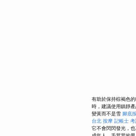
有助於保持棕褐色
時，建議使用鎮靜產
變黃而不是雪
腳底
台北 按摩
記帳士 考
它不會閃閃發光，也
成年人，毛茸茸的男