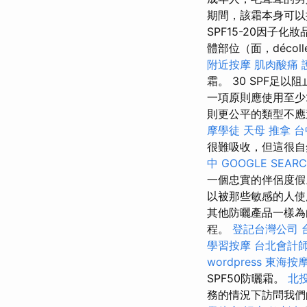
期間，該霜本身可
SPF15-20因子
體部位（面，déco
附近按摩
肌肉酸痛
霜。 30 SPF足
一項原則應使用至少
則更公平的類型不
摩學徒
天母 推拿
台
很難吸收，但這很自
中
GOOGLE SEAR
一個忠實的伴侶度
以被那些敏感的人
其他防曬產品一樣為
程。
登記台灣公司
學習按摩
台北會計
wordpress
東海按
SPF50防曬霜。
北投
務的情況下訪問我們