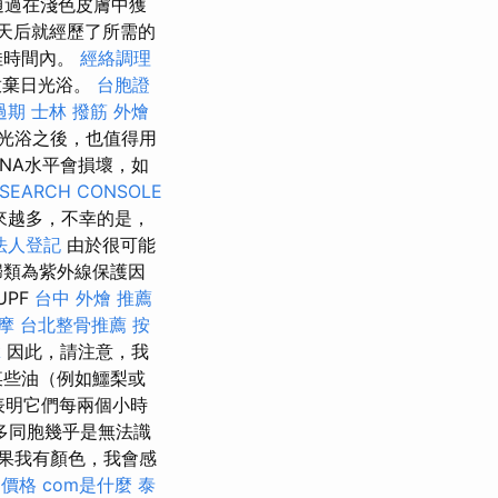
通過在淺色皮膚中獲
天后就經歷了所需的
佳時間內。
經絡調理
放棄日光浴。
台胞證
過期
士林 撥筋
外燴
光浴之後，也值得用
NA水平會損壞，如
SEARCH CONSOLE
來越多，不幸的是，
法人登記
由於很可能
歸類為紫外線保護因
UPF
台中 外燴 推薦
摩
台北整骨推薦
按
拿
因此，請注意，我
某些油（例如鱷梨或
表明它們每兩個小時
多同胞幾乎是無法識
果我有顏色，我會感
 價格
com是什麼
泰