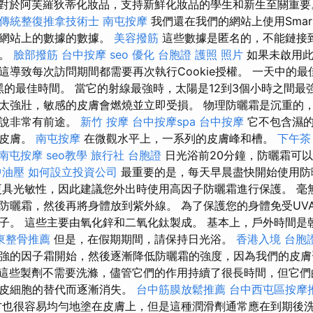
對於阿芙羅狄蒂化妝品，支持新鮮化妝品的學生和新生至關重
傳統整復推拿技術士
南屯按摩
我們還在我們的網站上使用Smar
在網站上的數據的數據。
美容撥筋
這些數據是匿名的，不能鏈接
作。
臉部撥筋
台中按摩
seo 優化
台胞證 護照 照片
如果未啟用此c
這導致每次訪問期間都需要再次執行Cookie授權。 一天中的
曬黑的最佳時間。 當它的射線最強時，太陽是12到3個小時之間最
太強壯，敏感的皮膚會燃燒並立即受損。 物理防曬霜是沉重的
來說非常有前途。
新竹 按摩
台中按摩spa
台中按摩
它不包含濕的
性皮膚。
南屯按摩
在微觀水平上，一系列的皮膚峰和槽。
下午茶
南屯按摩
seo教學
旅行社 台胞證
日光浴前20分鐘，防曬霜可
中油壓
如何設立投資公司
最重要的是，每天早晨盡快開始使用防
更具光敏性，因此建議您外出時使用高因子防曬霜進行保護。 毫
防曬霜，然後再將身體放到紫外線。 為了保護您的身體免受UVA
子。 這些主要由氧化鋅和二氧化鈦製成。 基本上，戶外時間是
東整骨推薦
但是，在假期期間，請保持日光浴。
香港入境 台胞
強的因子霜開始，然後逐漸降低防曬霜的強度，因為我們的皮
這些製劑不需要洗滌，儘管它們的作用持續了很長時間，但它們
上皮細胞的替代而逐漸消失。
台中筋膜放鬆推薦
台中西屯區按摩
也很容易均勻地塗在皮膚上，但是這種潤滑劑通常應在到期後