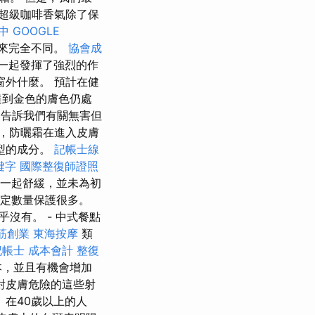
超級咖啡香氣除了保
中
GOOGLE
來完全不同。
協會成
一起發揮了強烈的作
窗外什麼。 預計在健
達到金色的膚色仍處
告訴我們有關無害但
，防曬霜在進入皮膚
型的成分。
記帳士線
關鍵字
國際整復師證照
薈一起舒緩，並未為初
給定數量保護很多。
沒有。 - 中式餐點
筋創業
東海按摩
類
記帳士 成本會計
整復
本，並且有機會增加
對皮膚危險的這些射
容。 在40歲以上的人