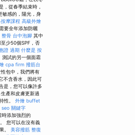
是，從春季結束時，
更敏感的，陽光，身
絡按摩課程
高級外燴
需要全年添加防曬
 整骨
台中泡腳
其中
至少50個SPF，否
胞證 過期
什麼是
按
 測試的另一個面霜
燴
cpa firm
撥筋台
女性包中，我們將有
它不含香水，因此可
告是，您可以像許多
白生產和皮膚更新過
生特性。
外燴 buffet
seo 關鍵字
當時添加強烈的
。 您可以在沒有義
結果。
美容撥筋
整復