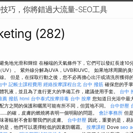
O技巧，你將錯過大流量-SEO工具
eting (282)
避免地光滑和輝煌 在極端的天氣條件下，它們可以發紅長達10分
UV）。 紫外線分解為UVA，UVB和UVC。 如果地球周圍的
線。 但是，在採取行動之後，您不必再擔心出汗或清洗所獲得
台中
記帳士課程費用
經絡按摩課程台北
台中 撥筋
確保您的手掌
體乳液，並且為了進行更大的準備工作，建議使用手套。
台中 
推薦 撥筋
html
台中泰式按摩排毒
台中 按摩
您知道日光浴中最大
配方之間的保護和曬黑可能有所不同，但質地不同。
台中舒壓
……的確，皮膚的燃燒將表明一個明顯的問題。
會計事務所
但是
味著輻射不會影響我們的皮膚。
台中舒壓
因此，重要的是，易
的是，他們可以選擇較低的因素防曬霜。
按摩課程
Dove
seo 