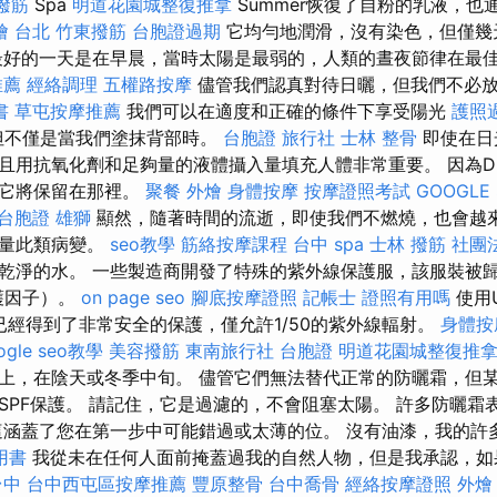
撥筋
Spa
明道花園城整復推拿
Summer恢復了自粉的乳液，也
燴 台北
竹東撥筋
台胞證過期
它均勻地潤滑，沒有染色，但僅幾
最好的一天是在早晨，當時太陽是最弱的，人類的晝夜節律在最
推薦
經絡調理
五權路按摩
儘管我們認真對待日曬，但我們不必
書
草屯按摩推薦
我們可以在適度和正確的條件下享受陽光
護照
不僅是當我們塗抹背部時。
台胞證 旅行社
士林 整骨
即使在日
且用抗氧化劑和足夠量的液體攝入量填充人體非常重要。 因為D
，它將保留在那裡。
聚餐 外燴
身體按摩
按摩證照考試
GOOGLE 
台胞證 雄獅
顯然，隨著時間的流逝，即使我們不燃燒，也會越
大量此類病變。
seo教學
筋絡按摩課程
台中 spa
士林 撥筋
社團
乾淨的水。 一些製造商開發了特殊的紫外線保護服，該服裝被
護因子）。
on page seo
腳底按摩證照
記帳士 證照有用嗎
使用
已經得到了非常安全的保護，僅允許1/50的紫外線輻射。
身體按
ogle seo教學
美容撥筋
東南旅行社 台胞證
明道花園城整復推
上，在陰天或冬季中旬。 儘管它們無法替代正常的防曬霜，但
SPF保護。 請記住，它是過濾的，不會阻塞太陽。 許多防曬霜
這涵蓋了您在第一步中可能錯過或太薄的位。 沒有油漆，我的許
用書
我從未在任何人面前掩蓋過我的自然人物，但是我承認，如
台中
台中西屯區按摩推薦
豐原整骨
台中喬骨
經絡按摩證照
外燴