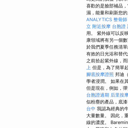
喜歡的是臉部補品，
濕，能量和刷新您的
ANALYTICS
整骨師
立
附近按摩
台胞證 
用。 紫外線可以反
康領域將有另一個數
於我們夏季任務清
有效的日光浴和替
之前拾起紫外線，
上
但是，為了簡單
腳底按摩證照
邦迪（
學者浸潤。 如果在
但是現在，例如，彈
台胞證過期
后里按
似粉塵的產品，底
台中
我認為經典的牛
大量數量。 因此，
線的濃度。 Baremi