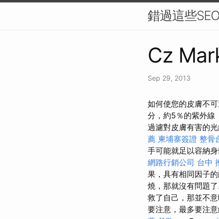
錯過這些SE
Cz Mark
Sep 29, 2013
如何使您的皮膚不可
分，約5％的紫外線（
過濾對皮膚有害的光
薦
柬埔寨簽證
整骨
手可能就足以容納身
網路行銷公司
台中 
果，具有相同因子的
燒，那就沒有問題了
救了自己，那並不意
要注意，最多要注意