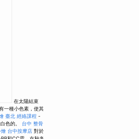
在太陽結束
有一種小色素，使其
燴 臺北
經絡課程
-
是白色的。
台中 整骨
外燴
台中按摩店
對於
BB和CC霜，在秋冬