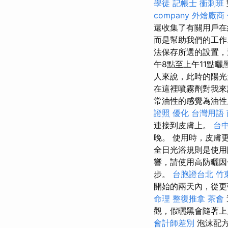
學徒
記帳士 衝刺班
company
外燴廠商
還收集了有關用戶
而是幫助我們的工
法保存所選的設置，
午8點至上午11點
人來說，此時的陽光
在這裡噴霧劑對我
常油性的感覺為油
證照
優化 台灣用語
連接到皮膚上。
台
晚。 使用時，皮膚
全日光浴規則是使用
響，請使用高防曬因
步。
台胞證台北
竹
開始的兩天內，從更
命理 整復推拿
茶會
觀，假曬黑會隨著
會計師差別
泡沫配方