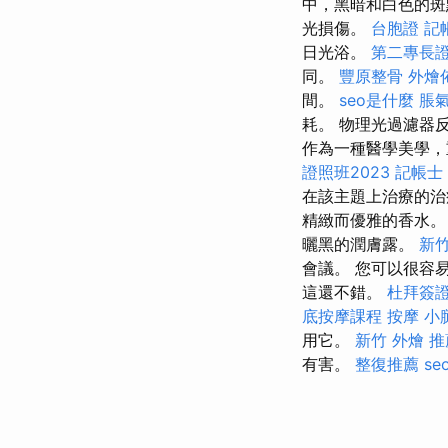
中，黑暗和白色的
光損傷。
台胞證
記
日光浴。
第二專長
同。
豐原整骨
外燴
間。
seo是什麼
脹氣
耗。 物理光過濾器
作為一種醫學美學，
證照班2023
記帳士
在該主題上治療的
精緻而優雅的香水
曬黑的潤膚露。
新
會議。 您可以很容
這還不錯。
杜拜簽
底按摩課程
按摩 小
用它。
新竹 外燴 推
有害。
整復推薦
seo