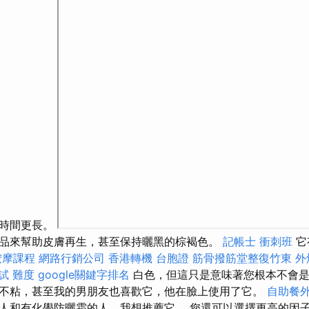
的時間更長。
品來幫助皮膚再生，甚至保持曬黑的棕褐色。
記帳士 衝刺班
它
按摩課程
網路行銷公司
香港轉機 台胞證
筋骨撥筋堂整復竹東
外
試 難度
google關鍵字排名
白色，但這只是意味著您根本不會
不粘，甚至我的男朋友也喜歡它，他在臉上使用了它。
自助餐
人和有化學防曬霜的人，我想推薦它。 您還可以選擇更高的因子