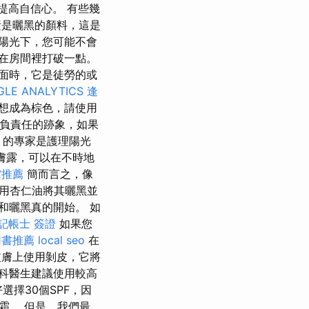
提高自信心。 有些幾
是曬黑的顏料，這是
陽光下，您可能不會
在房間裡打破一點。
面時，它是徒勞的或
LE ANALYTICS
逢
想成為棕色，請使用
負責任的跡象，如果
）的專家是護理陽光
的潤膚露，可以在不時地
館推薦
簡而言之，像
用杏仁油將其曬黑並
和曬黑真的開始。 如
記帳士 簽證
如果您
用書推薦
local seo
在
膚上使用剝皮，它將
科醫生建議使用較高
選擇30個SPF，因
霜。 但是，我們最