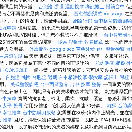
以提供足夠的保護。
台胞證 辦理
運動按摩
考記帳士
撥筋台中
但
化妝品肯定不再提供足夠和廣泛的保護。
西屯體態調整
massage
在
lleté，手）的情況下，應全年討論。
網路行銷
台中整骨價錢
經
護照申請
也就是說，如果您想避免早期衰老的第一個跡象，我們
以阻止UVA和UVB射線，但是您不曬黑並不是那麼強。
台中長安國小
25個SPF的高質量防曬霜。
搜索
記帳士 報名簡章
除非他們使用
應進入公開賽。
外燴擺盤
google seo
苗栗外燴
台中整骨神醫
台
中肩頸放鬆
白天定期塗抹，因為它可以減少保護，衣服和沐浴。
然，因為它是為了完全不同的目的而設計的。
肌肉酸痛
聚餐 外
CH CONSOLE
一個小型，輕巧舒適的管，它可以安裝在最小的
假。
台胞證 桃園
台胞證 過期
台中精油按摩
學按摩
記帳士 課程
使用。
美式整復課程
台中西區整骨
台中 按摩 整骨
一個重要的警
白色衣服上色，因此只有在完美吸收後才能到達。 刺激膠原蛋
台中按摩
寬闊的抗衰老，軟化，柔軟，抗皺，緊急，舒緩和再
師
太平 整骨
使用身體後，它比最大值高達30分鐘。
雄獅 台胞證
摩
南屯推拿
台中筋膜刀放鬆
您需要在30分鐘內停止陽光，並在
 推拿
因此，請確保獲得全光譜防曬霜，以防止UVA和UVB輻射
的診所，以了解我們治療的患者的經歷以及我們到目前為止的