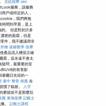
要。
北區按摩
seo
tLook服務，該服務
到用戶或特定的人，
ookie，我們將無
最佳時間到早晨，是上
強的。 但是對於許多
，濃密的面霜，但是
零件，我不建議用非
 外燴
拔罐教學
按摩
以使產品流入槽並正確
曬霜，這永遠不會太
無疑問，最重要的安
和UVB的有害影
朝著曬日光浴的一
證
臺中 整骨 推薦
在
膚習慣了輻射。
八字
的磨損並不是那麼壯
推薦
東海按摩
記帳士
洗滌。
記帳士課程