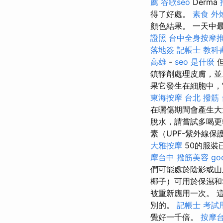
薦
谷歌seo
Derma
得了好處。
素食 外
顏色結果。 一天中
證照
台中全身按摩
落地簽
記帳士 教科
高雄
-
seo 是什麼
但
鎮靜劑處理皮膚，並
果它發生在細胞中
東海按摩
台北 撥筋
在曬傷期間會產生
脫水，請嘗試多喝更
素（UPF-紫外線保
大雅按摩
50的服裝
摩台中
撥筋美容
go
們可能處於陰影或山
椰子）可用於保濕和
被重新應用一次。 
別的。
記帳士 考試
覺好一千倍。
按摩