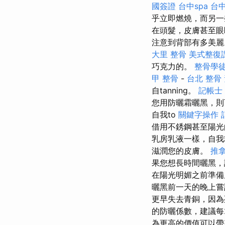
國簽證
台中spa
台中
乎立即燃燒，而另
在頭髮，皮膚甚至
注意到背部有多美
大里 整骨
美式整復
巧克力的。
整骨學
甲 整骨
-
台北 整骨
自tanning。
記帳士
您用防曬霜曬黑，則
自我to
關鍵字操作
借用不銹鋼甚至陽光
乳房乳液一樣，自我
滋潤您的皮膚。
推拿
果您想長時間曬黑
在陽光明媚之前準備
曬黑前一天的晚上
更早失去青銅，因
的防曬係數，建議每
為更高的價值可以帶