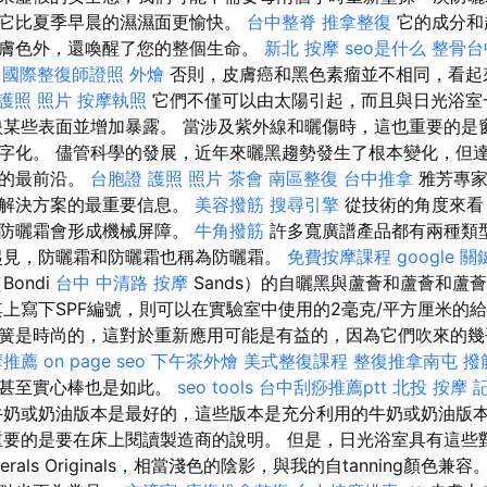
它比夏季早晨的濕濕面更愉快。
台中整脊
推拿整復
它的成分和
膚色外，還喚醒了您的整個生命。
新北 按摩
seo是什么
整骨台
國際整復師證照
外燴
否則，皮膚癌和黑色素瘤並不相同，看起
護照 照片
按摩執照
它們不僅可以由太陽引起，而且與日光浴室
映某些表面並增加暴露。 當涉及紫外線和曬傷時，這也重要的是
字化。 儘管科學的發展，近年來曬黑趨勢發生了根本變化，但
單的最前沿。
台胞證 護照 照片
茶會
南區整復
台中推拿
雅芳專家
代解決方案的最重要信息。
美容撥筋
搜尋引擎
從技術的角度來看
而防曬霜會形成機械屏障。
牛角撥筋
許多寬廣譜產品都有兩種類
起見，防曬霜和防曬霜也稱為防曬霜。
免費按摩課程
google 
Bondi
台中 中清路 按摩
Sands）的自曬黑與蘆薈和蘆薈和蘆
其上寫下SPF編號，則可以在實驗室中使用的2毫克/平方厘米的
簧是時尚的，這對於重新應用可能是有益的，因為它們吹來的幾乎
摩推薦
on page seo
下午茶外燴
美式整復課程
整復推拿南屯
撥
漆甚至實心棒也是如此。
seo tools
台中刮痧推薦ptt
北投 按摩
奶或奶油版本是最好的，這些版本是充分利用的牛奶或奶油版
重要的是要在床上閱讀製造商的說明。 但是，日光浴室具有這些
nerals Originals，相當淺色的陰影，與我的自tanning顏色兼