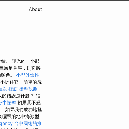
About
鐘。 陽光的一小部
臭氧層足夠厚，則它將
的顏色。
小型外燴推
不握住它，簡單的洗
推薦 撥筋
按摩執照
的錯誤是什麼？ 結
台中按摩
如果我不燃
，如果我們成功地拯
於曬黑的地中海類型
agency
台中國術館推