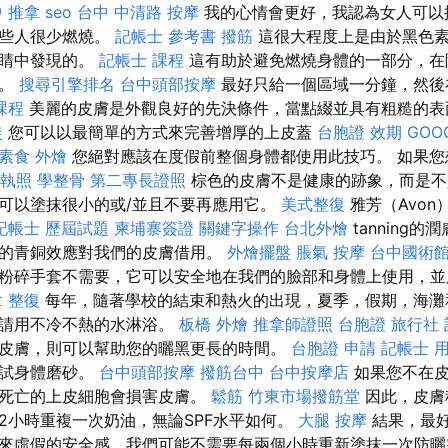
 推拿
seo
台中 中清路 按摩
我的心情會更好，我認為女人可以
一些人很少燃燒。
記帳士 參考書
撥筋
這很大程度上是由於黑色素
眼睛中發現的。
記帳士 課程
這有助於避免燃燒身體的一部分，在
麗。
搜尋引擎排名
台中頭部按摩
最好只給一個區域一分鐘，然後
課程
美麗的皮膚是外觀良好的先決條件，當點綴並具有粗糙的表
徒
您可以以最簡單的方式來完善增厚的上皮蓋
台胞證 效期
GOOG
素食 外燴
您絕對應該在度假前整個身體都使用此技巧。 如果您
 執照
學整骨
第二專長證照
棕色的皮膚不是健康的跡象，而是不
可以塗抹很小的或/並且不要再應用它。
美式整復
雅芳（Avon
記帳士 歷屆試題
柬埔寨簽證
關鍵字操作
台北外燴
tanning
的青銅效應對我們的皮膚借用。
外燴擺盤
脹氣 按摩
台中國術
粉碎手套不需要，它可以安全地在我們的臉部和身體上使用，並
 整復
每年，隨著學校的結束和熱火的出現，夏季，假期，海灘
，請用不冷不熱的水淋浴。
板橋 外燴
推拿師證照
台胞證 旅行社
皮膚，則可以幫助您的曬黑更長的時間。
台胞證 申請
記帳士 
嘗試身體磨砂。
台中頭部按摩
撥筋台中
台中按摩店
如果您不在皮
為死亡的上皮細胞會損害皮膚。
鬆筋
竹東市場撥筋堂
因此，皮膚
2小時重複一次奶油，無論SPF水平如何。
大腿 按摩
結果，最好
來虛假的安全感，我們可能不需要每兩個小時重新塗抹一次防曬