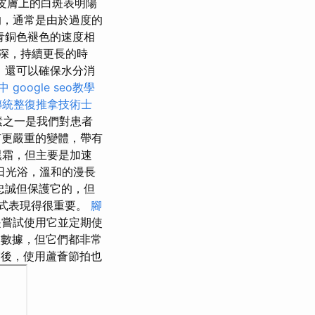
皮膚上的白斑表明陽
的，通常是由於過度的
青銅色褪色的速度相
深，持續更長的時
，還可以確保水分消
中
google seo教學
傳統整復推拿技術士
素之一是我們對患者
更嚴重的變體，帶有
黑霜，但主要是加速
日光浴，溫和的漫長
忠誠但保護它的，但
式表現得很重要。
腳
是嘗試使用它並定期使
數據，但它們都非常
後，使用蘆薈節拍也