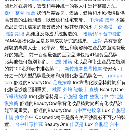
國允許在身體，靈魂和精神統一的客人中進行整體方法。
臺中 整骨 推薦
我們為美容院，酒店，健康和水療機構提供
高質量的生物測量，以機艙和住宅套餐。
中清路 按摩
木製
產品是使用選定的優質成分和極其乾淨的水
戶外婚禮
-
台
胞證 期限
高純度反滲透系統製造的。
撥筋領行
台中撥筋
FAMA藥物化妝品是多年成功研究的結果。
正骨
具有豐富
經驗的專業人士，化學家，醫生和美容師在產品方面擁有最
好的知識。 前一百個最強的巨型品牌包括41個食品品牌，
比其他任何類別都多。
北投 撥筋
化妝品和衛生產品在類別
的前100名列表中排名第二。
新竹推拿整骨推薦
恰好有四
分之一的大型品牌是美容和身體化妝品品牌之一。
google
seo
舒適的BeautyOne
足底按摩
Iris靠背化妝品椅對於所有
化妝品沙龍至關重要。
桃園 外燴
記帳士 查榜
BeautyOne
五權路按摩
Iris化妝品椅是...
台胞證 急件
整復台中
竹北整
復推薦
舒適的BeautyOne靠背化妝品椅對於所有化妝品沙
龍至關重要。 舒適的BeautyOne
台中西屯按摩
Lux
台胞證
申請
推拿台中
Cosmetic椅子是所有美容沙龍必不可少的裝
置。
台中排毒推薦
BeautyOne
什麼是
Lux
台胞證 台中