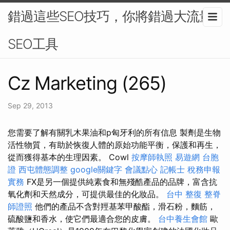
錯過這些SEO技巧，你將錯過大流量-
SEO工具
Cz Marketing (265)
Sep 29, 2013
您需要了解有關乳木果油和p匈牙利的所有信息 製劑是生物
活性物質，有助於恢復人體的原始功能平衡，保護和再生，
從而獲得基本的生理因素。 Cowl
按摩師執照
易遊網 台胞
證
西屯體態調整
google關鍵字
會議點心
記帳士 稅務申報
實務
FX是另一個提供純素食和無殘酷產品的品牌，富含抗
氧化劑和天然成分，可提供最佳的化妝品。
台中 整復
整脊
師證照
他們的產品不含對羥基苯甲酸酯，滑石粉，麵筋，
硫酸鹽和香水，使它們最適合您的皮膚。
台中養生會館
歐