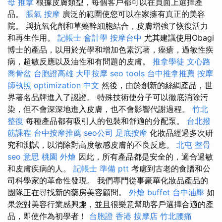
母 推拿
根據皮膚類型，每個客戶都可以在頁面上選擇產
品。
脹氣 按摩
廣泛的範圍使您可以在家擁有真正的美容
院。 與抗氧化劑和草藥幹細胞結合，皮膚增強了恢復活力
和再生作用。
記帳士 會計學
按摩台中
尤其建議使用Obagi
博士的產品，以用於光學和增加色素沉著，痤瘡，過敏性疾
病，超敏反應以及油性和有問題的皮膚。
推拿學徒
文心路
喬骨盆
台胞證高雄
大甲按摩
seo tools
台中推拿推薦
按摩
師執照
optimization 中文
然後，由於創新的絲綢產品，世
界著名品牌進入了認證。 特殊技術使分子可以徹底消除污
染，但不會深深地進入皮膚，也不會影響代謝過程。
竹北
整復
每種產品都有吸引人的包裝和舒適的分配泵。
台北撥
筋課程
台中按摩推薦
seo公司
足底按摩
化妝品經過多次研
究和測試，以消除對高度敏感皮膚的不良反應。
北屯 整骨
seo 意思
桃園 外燴
因此，所有產品都是安全的，適合過敏
和皮膚疾病的人。
記帳士 準備 ptt
考慮到古老的食譜和公
司科學家的革命性發現。 我們專門從事豪華化妝品產品的
團隊正在尋找新的藥房美容顧問。
外燴 buffet
台中油壓
如
果您對美容行業感興趣，並且很樂意幫助客戶選擇合適的產
品，即使作為初學者！
台胞證 香港
按摩店
竹北腰痛