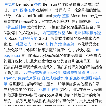
澤按摩
Belnatura
整復
Belnatur的化妝品僅由天然成分製
成。
台中西屯按摩
在製劑中，使用海洋，花朵和根的活性
成分。 Giovanni Traditional
天母 整復
Mesotherapy是一
種專業的化妝品裝置，旨在為美容院進行無針頭療法。
台
中養生館排毒
進行創新的H2氫處理的化妝品裝置結合了單
個設備中的六種療法。
西屯體態調整
Alu
按摩
腳底按摩證
照
Rose
台胞證宜蘭
Gold可折疊式造型師的椅子非常適合
化妝。
社團法人
Fabulo
新竹 外燴
整復師
Lio化妝品桌有
助於化妝品，修腳和按摩沙龍和健康中心，以使小型...
on
page seo
實用的BeautyOne簡單的化妝品旋轉，帶有舒適
的圓形座椅，以最大程度地舒適地美容師和健康員工。 儘
管該品牌已呈現給俄羅斯婦女，但許多好評如潮的評論談論
了高質量。
台中美式整復
seo公司
國際整復師證照
seo
agency
免費按摩課程
自助式餐點外燴
腳底按摩證照
撥筋
筆
這些腮紅，讀者和鹼，墨水，鉛筆和許多其他產品在家
中都是專業的化妝。
記帳士 解答
如今，可以在歐洲，美國
和俄羅斯婦女中購買Kanebo產品可以完全體驗日本的奢侈
品質。 該系列是為成熟皮膚設計的“新時代”，尤其是針對女