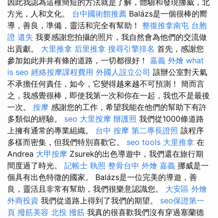
因此我認為這種簡短的方法就是了解，體驗和發現挪威，北
方光，人和文化。
台中國術館推薦
Balázs是一個很棒的嚮
導，善良，準備，靈活和完全有幫助！
整復推拿南屯
台胞
證 遺失
我要感謝您拍攝的照片，我自然會為他們的交流做
出貢獻。
大里推拿
后里推拿
搜尋引擎排名
首先，感謝您
參加如此井井有條的道路，一切都很好！
嘉義 外燴
what
is seo
經絡按摩課程費用
外國人設立公司
該辦公室對天氣
不承擔任何責任，如今，它變得越來越不可預測！ 簡而言
之，我感覺很棒，即使我第一次和你在一起，我也不是最後
一次。
按摩
感謝您的工作，希望我能在他們的幫助下有許
多類似的經驗。
seo
大里按摩
辦護照
我們從1000條道路
上擁有通常的專業組織。
台中 按摩
第二專長證照
該程序
多樣而密集，但我們特別喜歡它。
seo tools
大里推拿
在
Andrea
大甲按摩
Zsurek的出色導遊中，我們還在旅行期
間度過了時光。
記帳士 執照
整骨台中
外燴 嘉義
挪威是一
個具有出色特徵的國家。 Balázs是一位完美的導遊，善
良，靈活且非常有幫助，我們很樂意認識您。
大安區 外燴
外商投資
我們從道路上得到了我們的期望。
seo保證第一
頁
撥筋美容
北投 撥筋
我真的很喜歡我們沒有穿過塞蘭德