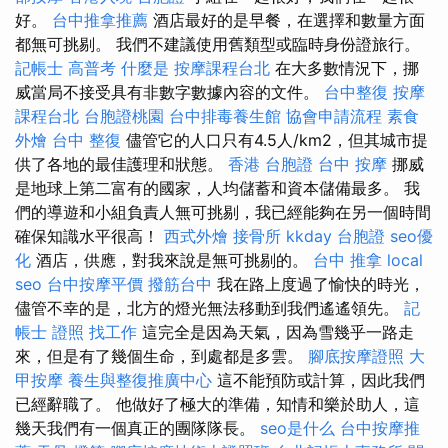
好。
台中推拿推薦
酒店最好的是早餐，在選擇和數量方面
都無可挑剔。 我們不建議使用舊類型或臨時身份證旅行。
記帳士 高普考
什麼是
按摩課程台北
在大多數情況下，挪
威當局不接受具有非數字數據內容的文件。
台中整復
按摩
課程台北
台胞證桃園
台中排毒養生館
協會申請流程
素食
外燴
台中 整復
儘管它的人口只有4.5人/km2，但其城市提
供了各地的最佳護理和狀態。
香港 台胞證
台中 按摩
挪威
是地球上第二富有的國家，人均儲蓄和資本儲備最多。 我
們的導遊和小組負責人無可挑剔，我已經能夠在另一個時間
確保知識水平很高！
西式外燴
接骨所
kkday 台胞證
seo優
化
酒店，供應，對我來說是無可挑剔的。
台中 推拿
local
seo
台中按摩平價
撥筋台中
我在路上度過了愉快的時光，
儘管不幸的是，北方的燈光無法移動到我們遙遙領先。
記
帳士 證照 找工作
這完全是因為天氣，因為雪幾乎一路走
來，但是有了幾個生命，到處都是多雲。
腳底按摩證照
大
甲按摩
養生與整復推廣中心
這不能預防或計算，因此我們
已經辭職了。 他做好了極大的準備，知情和樂於助人，這
幾天我們有一個真正的團隊隊長。
seo是什么
台中按摩推