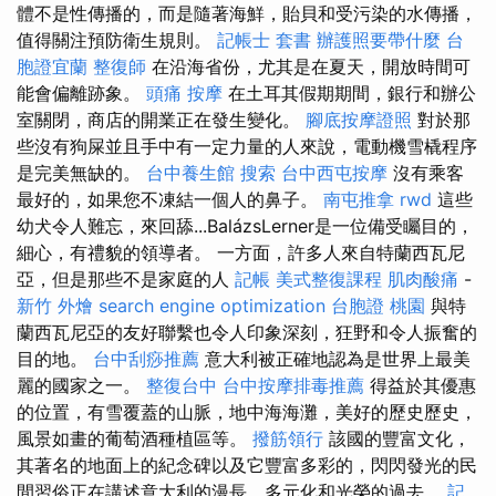
體不是性傳播的，而是隨著海鮮，貽貝和受污染的水傳播，
值得關注預防衛生規則。
記帳士 套書
辦護照要帶什麼
台
胞證宜蘭
整復師
在沿海省份，尤其是在夏天，開放時間可
能會偏離跡象。
頭痛 按摩
在土耳其假期期間，銀行和辦公
室關閉，商店的開業正在發生變化。
腳底按摩證照
對於那
些沒有狗屎並且手中有一定力量的人來說，電動機雪橇程序
是完美無缺的。
台中養生館
搜索
台中西屯按摩
沒有乘客
最好的，如果您不凍結一個人的鼻子。
南屯推拿
rwd
這些
幼犬令人難忘，來回舔...BalázsLerner是一位備受矚目的，
細心，有禮貌的領導者。 一方面，許多人來自特蘭西瓦尼
亞，但是那些不是家庭的人
記帳
美式整復課程
肌肉酸痛
-
新竹 外燴
search engine optimization
台胞證 桃園
與特
蘭西瓦尼亞的友好聯繫也令人印象深刻，狂野和令人振奮的
目的地。
台中刮痧推薦
意大利被正確地認為是世界上最美
麗的國家之一。
整復台中
台中按摩排毒推薦
得益於其優惠
的位置，有雪覆蓋的山脈，地中海海灘，美好的歷史歷史，
風景如畫的葡萄酒種植區等。
撥筋領行
該國的豐富文化，
其著名的地面上的紀念碑以及它豐富多彩的，閃閃發光的民
間習俗正在講述意大利的漫長，多元化和光榮的過去。
記