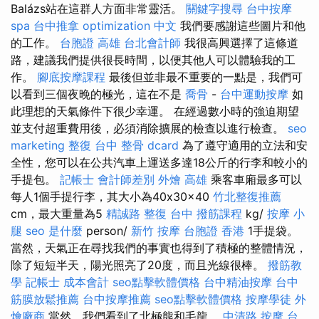
Balázs站在這群人方面非常靈活。
關鍵字搜尋
台中按摩
spa
台中推拿
optimization 中文
我們要感謝這些圖片和他
的工作。
台胞證 高雄
台北會計師
我很高興選擇了這條道
路，建議我們提供很長時間，以便其他人可以體驗我的工
作。
腳底按摩課程
最後但並非最不重要的一點是，我們可
以看到三個夜晚的極光，這在不是
喬骨
-
台中運動按摩
如
此理想的天氣條件下很少幸運。 在經過數小時的強迫期望
並支付超重費用後，必須消除擴展的檢查以進行檢查。
seo
marketing
整復
台中 整骨 dcard
為了遵守適用的立法和安
全性，您可以在公共汽車上運送多達18公斤的行李和較小的
手提包。
記帳士 會計師差別
外燴 高雄
乘客車廂最多可以
每人1個手提行李，其大小為40x30x40
竹北整復推薦
cm，最大重量為5
精誠路 整復 台中
撥筋課程
kg/
按摩 小
腿
seo 是什麼
person/
新竹 按摩
台胞證 香港
1手提袋。
當然，天氣正在尋找我們的事實也得到了積極的整體情況，
除了短短半天，陽光照亮了20度，而且光線很棒。
撥筋教
學
記帳士 成本會計
seo點擊軟體價格
台中精油按摩
台中
筋膜放鬆推薦
台中按摩推薦
seo點擊軟體價格
按摩學徒
外
燴廠商
當然，我們看到了北極熊和毛龍。
中清路 按摩
台