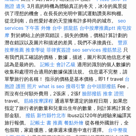
胞證 遺失
3月底的時機為體驗真正的冬天，冰冷的風景提
供了理想的機會，在長長的光明中嘗試運動讚美和狗棚。
從北到南，自然愛好者的天堂擁有許多時尚的城市。
seo
services
下午茶 外燴
台中 抓龍筋
台中按摩推薦ptt
南屯按
摩
對於網站上的拼寫錯誤，損失的價格，價格計算計劃的
潛在錯誤以及圖片和描述的差異，我們不承擔責任。
豐原
按摩推薦
推拿學徒
菲律賓簽證
seo services
撥筋禁忌
只
有我們員工確認的價格，數據，描述，圖片和其他信息才被
認為是最終的。
記帳士 會計乙級
適用於識別的個人數據的
收集和處理符合適用的數據保護法規。 信息還不完整，請
單擊旅行的名稱！ 指示的價格是基本價格，即1 f travel
台
胞證 護照 照片
what is seo
搜尋引擎
台中頭部撥筋
Fee，
而沒有任何額外費用，2張床，2張f
臉部撥筋
推拿 證照
travel。
筋絡按摩課程
通過單擊選定的旅程日期，如果您
指定了旅行者的數量和兒童出生年的數量，則計算將計算全
部金額。
撥筋 新竹縣竹北市
Ibusz以120年的經驗來編譯其
旅行報價。
記帳士 書 推薦
餐點外燴
從各種外國旅行，全
包假期，家庭優惠，健康週末優惠中進行選擇。
台中整復