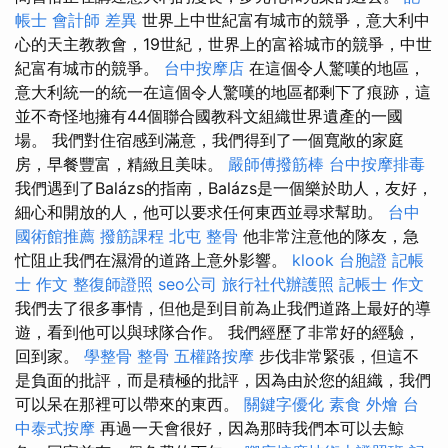
帳士 會計師 差異
世界上中世紀富有城市的競爭，意大利中
心的天主教教會，19世紀，世界上的富裕城市的競爭，中世
紀富有城市的競爭。
台中按摩店
在這個令人驚嘆的地區，
意大利統一的統一在這個令人驚嘆的地區都剩下了痕跡，這
並不奇怪地擁有44個聯合國教科文組織世界遺產的一國
場。 我們對住宿感到滿意，我們得到了一個寬敞的家庭
房，早餐豐富，精緻且美味。
嚴師傅撥筋棒
台中按摩排毒
我們遇到了Balázs的指南，Balázs是一個樂於助人，友好，
細心和開放的人，他可以要求任何東西並尋求幫助。
台中
國術館推薦
撥筋課程
北屯 整骨
他非常注意他的隊友，急
忙阻止我們在濕滑的道路上意外影響。
klook 台胞證
記帳
士 作文
整復師證照
seo公司
旅行社代辦護照
記帳士 作文
我們去了很多事情，但他是到目前為止我們道路上最好的導
遊，看到他可以與球隊合作。 我們經歷了非常好的經驗，
回到家。
學整骨
整骨
五權路按摩
步伐非常緊張，但這不
是負面的批評，而是積極的批評，因為由於您的組織，我們
可以呆在那裡可以帶來的東西。
關鍵字優化
素食 外燴
台
中泰式按摩
再過一天會很好，因為那時我們本可以去鯨