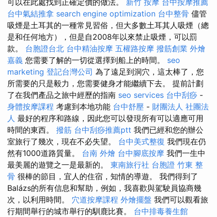
可以在此處找到正確定價的做法。
新竹 按摩
台中按摩推薦
台中氣結推拿
search engine optimization
台中整骨
儘管
吸煙是土耳其的一種常見習俗，但大多數土耳其人吸煙（總
是和任何地方），但是自2008年以來禁止吸煙，可以罰
款。
台胞證台北
台中精油按摩
五權路按摩
撥筋創業
外燴
嘉義
您需要了解的一切從選擇到船上的時間。
seo
marketing
登記台灣公司
為了遠足到洞穴，這太棒了，您
所需要的只是毅力，您需要健身才能繼續下去。 提前計劃
了在我們產品之旅中經歷的指南
seo services
台中刮痧
-
身體按摩課程
考慮到本地功能
台中舒壓
-
財團法人 社團法
人
最好的程序和路線，因此您可以發現所有可以適應可用
時間的東西。
撥筋
台中刮痧推薦ptt
我們已經和您的辦公
室旅行了幾次，現在不必失望。
台中美式整復
我們現在仍
然有1000道路質量。
台南 外燴
台中腳底按摩
我們一生中
最美麗的遊覽之一是最新的。
東南旅行社 台胞證
竹東 整
骨
很棒的節目，宜人的住宿，知情的導遊。 我們得到了
Balázs的所有信息和幫助，例如，我喜歡與駕駛員協商幾
次，以利用時間。
穴道按摩課程
外燴擺盤
我們可以觀看旅
行期間舉行的城市舉行的馴鹿比賽。
台中排毒養生館