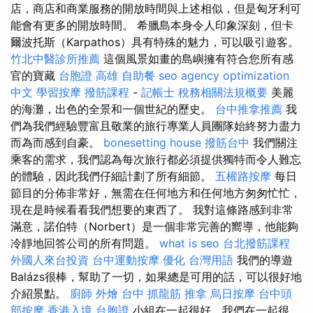
店，商店和商業服務的開放時間與上述相似，但是匈牙利可
能會有更多的開放時間。 希臘島本身令人印象深刻，但卡
爾波托斯（Karpathos）具有特殊的魅力，可以吸引遊客。
竹北中醫診所推薦
這個風景如畫的島嶼擁有符合您所有感
官的寶藏
台胞證 高雄
自助餐
seo agency
optimization
中文
學習按摩
撥筋課程
-
記帳士 稅務相關法規概要
美麗
的海灘，出色的全景和一個世紀的歷史。
台中推拿推薦
我
們為我們經驗豐富且敬業的旅行專業人員團隊始終努力盡力
而為而感到自豪。
bonesetting house
撥筋台中
我們關注
乘客的需求，我們認為每次旅行都必須提供獨特而令人難忘
的體驗，因此我們仔細計劃了所有細節。
五權路按摩
每日
節目的分佈非常好，無需在任何地方和任何地方匆匆忙忙，
現在是時候看看我們想要的東西了。 我對這條路感到非常
滿意，諾伯特（Norbert）是一個非常完善的嚮導，他能夠
冷靜地回答公司的所有問題。
what is seo
台北撥筋課程
外國人來台投資
台中運動按摩
優化 台灣用語
我們的導遊
Balázs很棒，幫助了一切，如果總是可用的話，可以很好地
介紹景點。
廚師 外燴
台中 抓龍筋
推拿
烏日按摩
台中頭
部按摩
香港入境 台胞證
小組在一起很好，我們在一起很