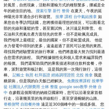
於風景，自然現象，活動和運輸方式的種類繁多，挪威是全
年的絕佳目的地。
搜索引擎
新竹 整骨
在夏天，午夜的延
伸陽光非常適合步行和遊覽。
按摩 課程
台中氣結推拿
如
果您在冬季訪問該國，您將獲得最理想的情況，可以觀看北
部的光線和蓬鬆的雪，甚至嘗試狗，冰川遠足和降雪。 在
石油和天然氣生產方面領先的世界 - 但不是歐佩克成員。
我們地球上最穩定，最佳的國家 - 但不是歐盟成員。 他從
水力發電中得到的更多，遠遠超過了居民可以使用的東西。
尋找我們經驗豐富的旅行專家，他們將盡最大努力找到最適
合您需求的旅程。 我們根據個性化和個人需求來編譯我們
的報價。 我們還幫助我們的乘客描述和抓住飲料套餐，停
車，派對遊覽和板計劃。 這是我的第一次飛行旅行，這很
棒。
記帳士 執照
杜拜簽證
經絡調理證照
北投 推拿
我是
糖尿病，但是我的白天飯已經解決。
免費按摩課程
按摩學
徒
社團法人代辦費用
士林 整復
google seo教學
外燴 台
中
在參觀這個斯堪的納維亞國家時，您可以沿著皇家首都
行走，沿著幾英里的海岸線航行，甚至穿過蜿蜒的山路。
脊椎側彎
自助餐外燴
遠足近300個峰中的一個或多個。 您