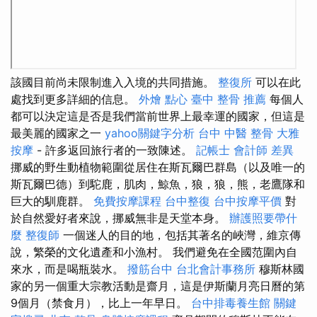
該國目前尚未限制進入入境的共同措施。
整復所
可以在此
處找到更多詳細的信息。
外燴 點心
臺中 整骨 推薦
每個人
都可以決定這是否是我們當前世界上最幸運的國家，但這是
最美麗的國家之一
yahoo關鍵字分析
台中 中醫 整骨
大雅
按摩
- 許多返回旅行者的一致陳述。
記帳士 會計師 差異
挪威的野生動植物範圍從居住在斯瓦爾巴群島（以及唯一的
斯瓦爾巴德）到駝鹿，肌肉，鯨魚，狼，狼，熊，老鷹隊和
巨大的馴鹿群。
免費按摩課程
台中整復
台中按摩平價
對
於自然愛好者來說，挪威無非是天堂本身。
辦護照要帶什
麼
整復師
一個迷人的目的地，包括其著名的峽灣，維京傳
說，繁榮的文化遺產和小漁村。 我們避免在全國范圍內自
來水，而是喝瓶裝水。
撥筋台中
台北會計事務所
穆斯林國
家的另一個重大宗教活動是齋月，這是伊斯蘭月亮日曆的第
9個月（禁食月），比上一年早日。
台中排毒養生館
關鍵