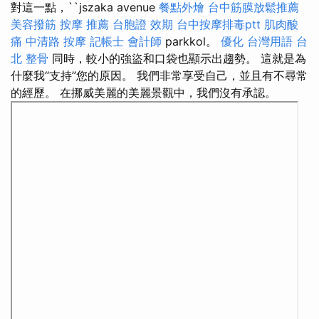
對這一點，``jszaka avenue
餐點外燴
台中筋膜放鬆推薦
美容撥筋
按摩 推薦
台胞證 效期
台中按摩排毒ptt
肌肉酸
痛
中清路 按摩
記帳士 會計師
parkkol。
優化 台灣用語
台
北 整骨
同時，較小的強盜和口袋也顯示出趨勢。 這就是為
什麼我“支持”您的原因。 我們非常享受自己，並且有不尋常
的經歷。 在挪威美麗的美麗景觀中，我們沒有承認。