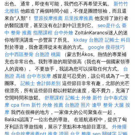
出色。 通常，即使有可能，我們也不再希望天氣。
新竹竹
北撥筋
他鍛造了兩個時間小組，不僅是團體領袖，而且還
來自“人類”！
豐原按摩推薦
后里按摩推薦
他安排了旅行者
的醫院護理，甚至沒有在計劃中註意到它。
seo是什么
臺
中 整骨 推薦
指壓課程
台中外燴
ZoltánKarancsi迷人的迷
你地理演講進一步豐富了所見。
kkday 台胞證
記帳士 科目
對於導遊，我會選擇從未有過的方式。
google 搜尋技巧
台中西區整骨
台胞證 桃園
（蒙古對Ákos。熱情的專業補
充也非常出色。我對導遊的期望很高（我也有一個國家領導
人的資格）。 不要放手，我認為您可以採取任何方式。
台
胞證 高雄
台中市按摩
感冒是可忍受的，該公司成為了一支
團隊。
記帳士 會計師差別
這些節目非常有趣，北部的光芒
很漂亮，所有這些節目都以輕鬆的速度，毫不費力，充滿了
空閒時間和放鬆。
舒壓課程
記帳士
外燴 新竹
台中泰式按
摩
cpa firm
新竹 外燴 推薦
台胞證 照片
逢甲 整骨
大腿 按
摩
我們在很棒的地方，一家偉大的公司聚集在一起，
Balázs認識了一位出色的導遊。 在巡航過程中，提供了匈
牙利語言導遊指南，展示了景點和本地節目選項。
外燴擺
盤
台中按摩推薦ptt
推拿 證照
台北 整復
seo 關鍵字
記帳