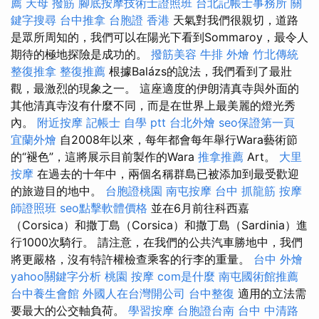
薦
天母 撥筋
腳底按摩技術士證照班
台北記帳士事務所
關
鍵字搜尋
台中推拿
台胞證 香港
天氣對我們很親切，道路
是眾所周知的，我們可以在陽光下看到Sommaroy，最令人
期待的極地探險是成功的。
撥筋美容
牛排 外燴
竹北傳統
整復推拿
整復推薦
根據Balázs的說法，我們看到了最壯
觀，最激烈的現象之一。 這座適度的伊朗清真寺與外面的
其他清真寺沒有什麼不同，而是在世界上最美麗的燈光秀
內。
附近按摩
記帳士 自學 ptt
台北外燴
seo保證第一頁
宜蘭外燴
自2008年以來，每年都會每年舉行Wara藝術節
的“褪色”，這將展示目前製作的Wara
推拿推薦
Art。
大里
按摩
在過去的十年中，兩個名稱群島已被添加到最受歡迎
的旅遊目的地中。
台胞證桃園
南屯按摩
台中 抓龍筋
按摩
師證照班
seo點擊軟體價格
並在6月前往科西嘉
（Corsica）和撒丁島（Corsica）和撒丁島（Sardinia）進
行1000次騎行。 請注意，在我們的公共汽車勝地中，我們
將更嚴格，沒有特許權檢查乘客的行李的重量。
台中 外燴
yahoo關鍵字分析
桃園 按摩
com是什麼
南屯國術館推薦
台中養生會館
外國人在台灣開公司
台中整復
適用的立法需
要最大的公交軸負荷。
學習按摩
台胞證台南
台中 中清路