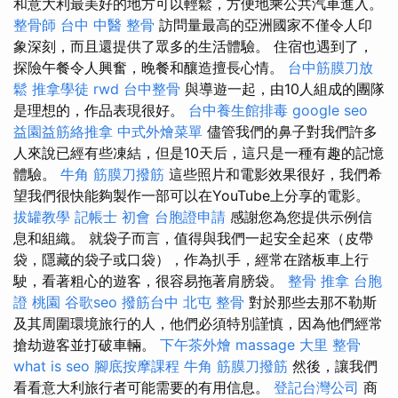
和意大利最美好的地方可以輕鬆，方便地乘公共汽車進入。
整骨師
台中 中醫 整骨
訪問量最高的亞洲國家不僅令人印
象深刻，而且還提供了眾多的生活體驗。 住宿也遇到了，
探險午餐令人興奮，晚餐和釀造擅長心情。
台中筋膜刀放
鬆
推拿學徒
rwd
台中整骨
與導遊一起，由10人組成的團隊
是理想的，作品表現很好。
台中養生館排毒
google seo
益園益筋絡推拿
中式外燴菜單
儘管我們的鼻子對我們許多
人來說已經有些凍結，但是10天后，這只是一種有趣的記憶
體驗。
牛角 筋膜刀撥筋
這些照片和電影效果很好，我們希
望我們很快能夠製作一部可以在YouTube上分享的電影。
拔罐教學
記帳士 初會
台胞證申請
感謝您為您提供示例信
息和組織。 就袋子而言，值得與我們一起安全起來（皮帶
袋，隱藏的袋子或口袋），作為扒手，經常在踏板車上行
駛，看著粗心的遊客，很容易拖著肩膀袋。
整骨 推拿
台胞
證 桃園
谷歌seo
撥筋台中
北屯 整骨
對於那些去那不勒斯
及其周圍環境旅行的人，他們必須特別謹慎，因為他們經常
搶劫遊客並打破車輛。
下午茶外燴
massage
大里 整骨
what is seo
腳底按摩課程
牛角 筋膜刀撥筋
然後，讓我們
看看意大利旅行者可能需要的有用信息。
登記台灣公司
商