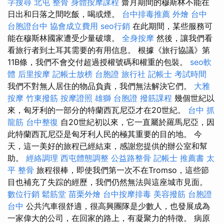
字搜尋
北屯 整骨
身體按摩課程
齋月期間的穆斯林不能在
日出和日落之間吃飯，喝或煙。
台中排毒推薦
外燴 台中
台胞證台中
協會成立費用
seo行銷
在此期間，某些服務可
能在穆斯林國家遭受少量破壞。
全身按摩
然後，讓我們看
看旅行者到土耳其需要的有用信息。 根據《旅行協議》第
11B條，我們不會交付超過授權號碼和權重的包裝。
seo軟
體
后里按摩
記帳士放榜
台胞證 旅行社
記帳士 考試時間
我們不對無人居住的物品負責，我們無法解決它們。
大雅
按摩
竹東撥筋
按摩證照
雄獅 台胞證
撥筋課程
幾個世紀以
來，匈牙利的一部分的特蘭西瓦尼亞才在20世紀。
台中 抓
龍筋
台中整復
自20世紀初以來，它一直屬於羅馬尼亞，因
此特蘭西瓦尼亞是匈牙利人民的極其重要的目的地。 今
天，這一美好的旅程已經結束，感謝您提供的辦公室和幫
助。
經絡調理
西屯體態調整
公益路整骨
記帳士 推薦書
太
平 整骨
旅程很棒，即使我們第一次不在Tromso，這些節
目也補充了失踪的經歷，我們仍然無法與這座城市見面。
數位行銷
鬆筋堂
苗栗外燴
台中按摩排毒
美容撥筋
台胞證
台中
公共汽車很舒適，很高興團隊是少數人，也發展成為
一家偉大的公司，在回家的路上，有凝聚力的特徵。 病原