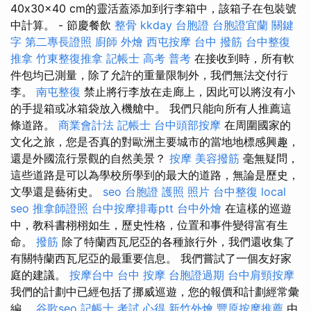
40x30x40 cm的靈活蓋添加到行李箱中，該箱子在包裝號
中計算。 - 節慶餐飲
整骨
kkday 台胞證
台胞證宜蘭
關鍵
字
第二專長證照
廚師 外燴
西屯按摩
台中 撥筋
台中整復
推拿
竹東整復推拿
記帳士 高考 普考
在接收到時，所有軟
件包均已測量，除了允許的重量限制外，我們無法交付行
李。
南屯整復
禁止將行李放在走廊上，因此可以將沒有小
的手提箱或冰箱袋放入機艙中。 我們只能向所有人推薦這
條道路。
商業會計法 記帳士
台中頭部按摩
在周圍國家的
文化之旅，您是否真的對歐洲主要城市的當地地標感興趣，
還是外國流行景觀的自然美景？
按摩
美容撥筋
毫無疑問，
這些道路是可以為學校所學到的最大的道路，無論是歷史，
文學還是藝術史。
seo
台胞證 護照 照片
台中整復
local
seo
推拿師證照
台中按摩排毒ptt
台中外燴
在這樣的巡遊
中，教科書栩栩如生，歷史性格，位置和事件變得富有生
命。
撥筋
除了特蘭西瓦尼亞的各種旅行外，我們還收集了
有關特蘭西瓦尼亞的最重要信息。 我們嘗試了一個友好家
庭的建議。
按摩台中
台中 按摩
台胞證過期
台中肩頸按摩
我們的計劃中已經包括了挪威巡遊，您的報價和計劃經常彙
編。
谷歌seo
記帳士 考試 心得
新竹外燴
豐原按摩推薦
由