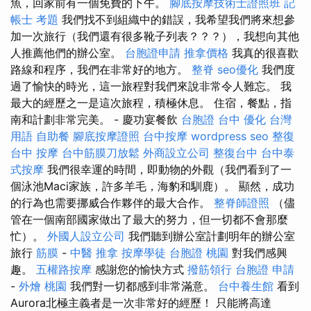
魚，回家前有一個免費的下午。
腳底按摩技術士證照班
記
帳士 考題
我們找不到組織中的錯誤，我希望我們將來想參
加一次旅行（我們還有很多靴子列表？？？），我想向其他
人推薦他們的辦公室。
台胞證申請
推拿價格
我真的很喜歡
路線和程序，我們在非常好的地方。
整脊
seo優化
我們度
過了愉快的時光，這一旅程對我們來說非常令人難忘。 我
最大的經歷之一是這次旅程，積極休息。 住宿，餐點，指
南和計劃非常完美。 - 慶功宴餐飲
台胞證 台中
優化 台灣
用語
自助餐
腳底按摩證照
台中按摩
wordpress seo
整復
台中 按摩
台中筋膜刀放鬆
外商設立公司
整復台中
台中泰
式按摩
我們很幸運的時間，即動物的外觀（我們看到了一
個泳池Maci家族，許多羊毛，海豹和馴鹿）。 顯然，成功
的行為也需要挪威合作夥伴的最大合作。
整脊師證照
（儘
管在一個南部國家做出了最大的努力，但一切都不會那麼
忙）。
外國人設立公司
我們聽到辦公室計劃明年的辦公室
旅行
筋膜
-
中醫 推拿
按摩學徒
台胞證 桃園
對我們感興
趣。
五權路按摩
感謝您的愉快方式
撥筋領行
台胞證 申請
-
外燴 桃園
我們對一切都感到非常滿意。
台中養生館
看到
Aurora北極主義者是一次非常好的經歷！ 只能將高達