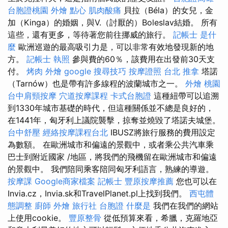
台胞證桃園
外燴 點心
肌肉酸痛
貝拉（Béla）的女兒，金
加（Kinga）的婚姻，與V.（討厭的）Boleslav結婚。 所有
這些，還有更多，等待著您前往挪威的旅行。
記帳士 是什
麼
歐洲巡遊的最高吸引力是，可以非常有效地發現新的地
方。
記帳士 執照
參與費的60％，該費用在出發前30天支
付。
烤肉 外燴
google 搜尋技巧
按摩證照
台北 推拿
塔諾
（Tarnów）也是帶有許多線程的波蘭城市之一。
外燴 桃園
台中肩頸按摩
穴道按摩課程
卡式台胞證
這種紐帶可以追溯
到1330年城市基礎的時代，但這種關係並不總是良好的，
在1441年，匈牙利上議院襲擊，掠奪並燒毀了塔諾夫城堡。
台中舒壓
經絡按摩課程台北
IBUSZ將旅行服務的費用設定
為數額。 在歐洲城市和偏遠的景觀中，或者乘公共汽車乘
巴士到附近國家 /地區，將我們的飛機留在歐洲城市和偏遠
的景觀中。 我們陪同乘客陪同匈牙利語言，熟練的導遊。
按摩課
Google商家檔案
記帳士
豐原按摩推薦
您也可以在
Invia.cz，Invia.sk和TravelPlanet.pl上找到我們。
西屯體
態調整
廚師 外燴
旅行社 台胞證
什麼是
我們在我們的網站
上使用cookie。
豐原整骨
從低預算來看，希臘，克羅地亞