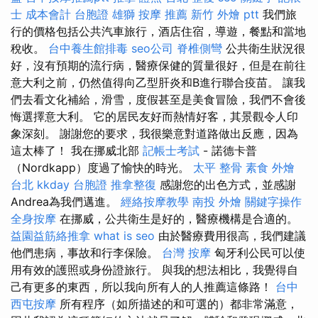
士 成本會計
台胞證 雄獅
按摩 推薦
新竹 外燴 ptt
我們旅
行的價格包括公共汽車旅行，酒店住宿，導遊，餐點和當地
稅收。
台中養生館排毒
seo公司
脊椎側彎
公共衛生狀況很
好，沒有預期的流行病，醫療保健的質量很好，但是在前往
意大利之前，仍然值得向乙型肝炎和B進行聯合疫苗。 讓我
們去看文化補給，滑雪，度假甚至是美食冒險，我們不會後
悔選擇意大利。 它的居民友好而熱情好客，其景觀令人印
象深刻。 謝謝您的要求，我很樂意對道路做出反應，因為
這太棒了！ 我在挪威北部
記帳士考試
- 諾德卡普
（Nordkapp）度過了愉快的時光。
太平 整骨
素食 外燴
台北
kkday 台胞證
推拿整復
感謝您的出色方式，並感謝
Andrea為我們邁進。
經絡按摩教學
南投 外燴
關鍵字操作
全身按摩
在挪威，公共衛生是好的，醫療機構是合適的。
益園益筋絡推拿
what is seo
由於醫療費用很高，我們建議
他們患病，事故和行李保險。
台灣 按摩
匈牙利公民可以使
用有效的護照或身份證旅行。 與我的想法相比，我覺得自
己有更多的東西，所以我向所有人的人推薦這條路！
台中
西屯按摩
所有程序（如所描述的和可選的）都非常滿意，