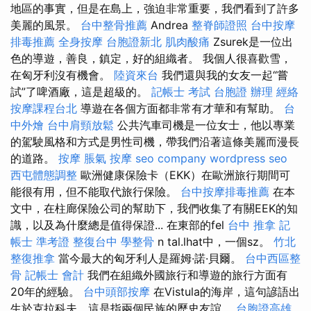
地區的事實，但是在島上，強迫非常重要，我們看到了許多
美麗的風景。
台中整骨推薦
Andrea
整脊師證照
台中按摩
排毒推薦
全身按摩
台胞證新北
肌肉酸痛
Zsurek是一位出
色的導遊，善良，鎮定，好的組織者。 我個人很喜歡雪，
在匈牙利沒有機會。
陸資來台
我們還與我的女友一起“嘗
試”了啤酒廠，這是超級的。
記帳士 考試
台胞證 辦理
經絡
按摩課程台北
導遊在各個方面都非常有才華和有幫助。
台
中外燴
台中肩頸放鬆
公共汽車司機是一位女士，他以專業
的駕駛風格和方式是男性司機，帶我們沿著這條美麗而漫長
的道路。
按摩
脹氣 按摩
seo company
wordpress seo
西屯體態調整
歐洲健康保險卡（EKK）在歐洲旅行期間可
能很有用，但不能取代旅行保險。
台中按摩排毒推薦
在本
文中，在柱廊保險公司的幫助下，我們收集了有關EEK的知
識，以及為什麼總是值得保證... 在東部的fel
台中 推拿
記
帳士 準考證
整復台中
學整骨
n tal.lhat中，一個sz。
竹北
整復推拿
當今最大的匈牙利人是羅姆·諾·貝爾。
台中西區整
骨
記帳士 會計
我們在組織外國旅行和導遊的旅行方面有
20年的經驗。
台中頭部按摩
在Vistula的海岸，這句諺語出
生於克拉科夫，這是指兩個民族的歷史友誼。
台胞證高雄