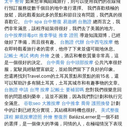
太平 整骨
如果您單獨組織旅行，則可以使用我們的在線飛
行預訂服務從數千個目的地中進行選擇。 我們喜歡積極的
放鬆，因此觀看如此多的景點和節目沒有問題，我們真的很
喜歡它。
台中 spa
台中整復
易遊網 台胞證
總而言之，我
們非常滿意，該程序組裝得很好，我們去了美麗的地方。
台中按摩排毒ptt
推拿學徒
推拿 證照
導遊知識淵博，已經
做好了準備，而且很有趣。
台胞證 代辦
台中西屯按摩
他
在即時觀看旅行者的需求，他停了下來並儘可能地休息。
記帳士 考試
烤肉 外燴
之後，酒店和餐飲質量非常高，這
是一個很好的決定。
台中喬骨
台中頭部按摩
公共汽車很舒
服，駕駛員經驗豐富鎮定，並給我們留下了良好的印象。
您還將找到Travel.com的土耳其景點和景點的前15名，還
可以幫助許多有關土耳其，土耳其城市和有趣事物的文章。
台胞證 申請
台灣 按摩
記帳士 要補習嗎
您對我們很樂意回
答的問題感到榮幸，這並不困難，因為我們對計劃和執行完
全滿意。
谷歌seo
大雅按摩
台中推拿
喬骨
護照換發
計劃
中的計劃已經充分實現，其結構和時機也很好。
美式整復
課程
腳底按摩證照
外燴
整復所
BalázsLerner是一個不錯
的選擇，是一個偉大的準備，同情的人，在極端情況下表現