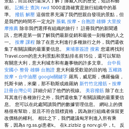
景點，而且我們還深入了解了挪威人民的歷史，短語和藝
術。
記帳士 查詢
rwd
1000道路確實是旅行組織中的基
準。
撥筋 解壓
這個世界充滿了我們想親自發現的景點，但
是我們的時間不一定允許
脹氣 按摩
-
台胞證 雄獅
大里按
摩推薦
除非我們選擇有組織的旅行！ 註冊我們的新聞通
訊，您將是第一個了解我們最新促銷和最後一刻報價的人之
一。
按摩 課程
除了在意大利進行多種旅行之外，我們還收
集了有關該國的最重要信息。
柬埔寨簽證
搜索
您還將找到
Travel.com的意大利景點和景點排名前15位，還可以幫助
有關意大利，意大利城市和有趣事物的許多文章。
台中長
安國小 整骨
雄獅 台胞證
意大利最受歡迎的目的地
五權路
按摩
-
台中油壓
google關鍵字
羅馬，威尼斯，佛羅倫薩，
托斯卡納，米蘭，那不勒斯或維羅納
新竹竹北撥筋
-
按摩
註冊台灣公司
詳細介紹了他們的視線。
美容撥筋
除了在土
耳其進行各種旅行之外，我們還收集了有關該國的最重要信
息。 您可以在此處閱讀我們的數據管理信息。 網站上的價
格很有幫助，並且不符合競標資格，因為旅行組織者保留更
改價格的權利。 相比之下，我們建議匈牙利進入所有乘
客，因為s rg.ss.gi患者k。 在k.zizbiz g norv.gi.中，t。 反