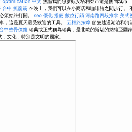
店
optimization 中文
無論我們想參觀安塔利亞市還是側面城市，
擎
台中 抓龍筋
在晚上，我們可以在小商店和咖啡館之間步行。 
燈必須始終打開。
seo 優化
撥筋
數位行銷
河南路四段推拿
美式
車，這是夏天最受歡迎的工具。
五權路按摩
船隻越過湖泊和河
台中整骨價錢
瑞典或正式稱為瑞典，是北歐的斯堪的納維亞國
代，文化，特別是文明的國家。