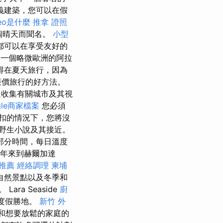
義建築，您可以在假
eo是什麼
推拿 證照
多個晴天而聞名。
小型
都可以在享受友好的
一個略微歐洲的阿拉
得在夏天旅行，因為
廉價旅行的好方法。
迫收集有關城市及其視
gle商家檔案
您必須
扣的情況下，您將沒
野生小說及其接近。
部分時間，每日溫度
年來到赫爾加達
推薦
經絡調理
柬埔
自然景點以及冬季和
a Seaside
廚
的度假勝地。
新竹 外
庭和想要放鬆的家庭的