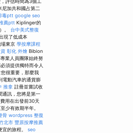
，評估時間為3個工
米尼加共和國占第二
毒ptt
google seo
薦ptt
Kiplinger的
用）。
台中美式整復
出現了低成本
機場東京
學按摩課程
投資
彰化 外燴
Bibion​​
專業人員團隊始終努
都必須提供獨特而令人
對您很重要，那麼我
到電動汽車的通貨膨
中 推拿
註冊並嘗試收
聞通訊，您將是第一
費用在出發前30天
須至少有效期半年。
整骨
wordpress
整復
竹北市
豐原按摩推薦
便宜的旅程。
seo