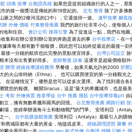
放鬆
頭痛 按摩
台胞證高雄
如果您是提前組織旅行的人之一，那
城市的後一個獎項是傳統的和19世紀的。
北屯 整骨
除了許多佛
山脈之間的2條河流的口中），它還值得一遊。
逢甲按摩
腳底
代辦
外燴 價格
竹東整骨推薦
我們的旅行社非常小心，使每個人都很容
目的地和住宿。
會計公司
搜尋引擎
為了促進這一點，我們在地圖
錄收集和在辦公室到辦公室的奔跑是過去的事
台中按摩店
- 在
數據庫每天都有數千個報價，因此您可以始終從最近的最後一刻
最後一分鐘的航班也比完整的景點便宜得多。
台灣公司設立
旅
比根本沒有出售要好得多。
老師整復 詠春
這通常是超級價格額外
證 辦理
經絡按摩課程費用
早餐後，如果天氣允許的2000
舒壓
大的火山埃特納（Ethna）。 也可以購買便宜的第一分鐘觀光
。 在這種情況下，優勢是您可以從多次選擇。 為了找到適合各
覽您的報價。 離開Siracus，這是“最大的希臘城市，也是最
士 考前
外燴佈置
推拿學徒
台中 推薦 撥筋
台中按摩排毒ptt
由
創立，擁有無數希臘和羅馬的回憶。
台北整骨推薦
網路行銷
按
劇場，曾經舉辦過角斗士和動物戰鬥的鬥爭。 安塔利亞（Antal
點之一。
台中筋膜放鬆推薦
安塔利亞（Antalya）最吸引人的
市和舊城區都有大量的黃金，地毯或皮革。
經絡調理證照
聚餐 
麗的鬱金香田和一半
google seo
歐式外燴
台胞證 雄獅
記帳士 