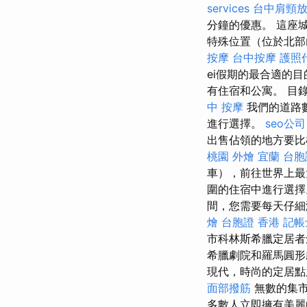
services
台中肩頸
分鐘的優惠。 這座
特殊位置（位於北部
按摩
台中按摩
護照
ei假期的最合適的
有住宿和公寓。 目
中 按摩
我們的道路
進行選擇。
seo公司
出售佔領的地方要
桃園
外燴 宜蘭
台胞
車），前往世界上最
圍的住宿中進行選擇
間，您需要每天仔細瀏
燴
台胞證 香港
記帳
市科林斯希臘定居者
希臘劇院和羅馬圓形
現代，時尚的定居
面部撥筋
無數的集
多數人立即擁有美