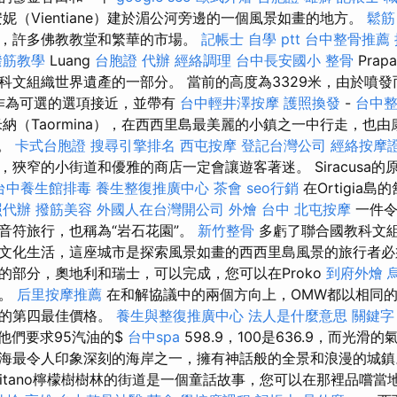
妮（Vientiane）建於湄公河旁邊的一個風景如畫的地方。
鬆筋
，許多佛教教堂和繁華的市場。
記帳士 自學 ptt
台中整骨推薦
撥筋教學
Luang
台胞證 代辦
經絡調理
台中長安國小 整骨
Pra
科文組織世界遺產的一部分。 當前的高度為3329米，由於噴
以作為可選的選項接近，並帶有
台中輕井澤按摩
護照換發
-
台中
納（Taormina），在西西里島最美麗的小鎮之一中行走，也由
製。
卡式台胞證
搜尋引擎排名
西屯按摩
登記台灣公司
經絡按摩
狹窄的小街道和優雅的商店一定會讓遊客著迷。 Siracusa
台中養生館排毒
養生整復推廣中心
茶會
seo行銷
在Ortigia
照代辦
撥筋美容
外國人在台灣開公司
外燴 台中
北屯按摩
一件令
音符旅行，也稱為“岩石花園”。
新竹整骨
多虧了聯合國教科文
文化生活，這座城市是探索風景如畫的西西里島風景的旅行者必
的部分，奧地利和瑞士，可以完成，您可以在Proko
到府外燴
點。
后里按摩推薦
在和解協議中的兩個方向上，OMW都以相同
上的第四最佳價格。
養生與整復推廣中心
法人是什麼意思
關鍵字
他們要求95汽油的$
台中spa
598.9，100是636.9，而光滑的
海最令人印象深刻的海岸之一，擁有神話般的全景和浪漫的城
sitano檸檬樹樹林的街道是一個童話故事，您可以在那裡品嚐當地製作