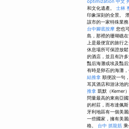
optimization 中文
和文化遺產。
士林 
印象深刻的全景。 
該市的一家特殊業
台中腳底按摩
您也可
島，那裡的珊瑚礁在
上是最便宜的旅行之一
休息場所可保證放鬆！
的酒店，並且有許
豔后海灘或埃及豔
有時是卵石的海灘，
結推拿
順便說一句，
耳其酒店和游泳池
推拿
凱默（Keme
問量最高的東南亞
的村莊，而布達佩斯（
牙利地區有一個美麗
一些國家，擁有美麗
格。
台中 抓龍筋
乘