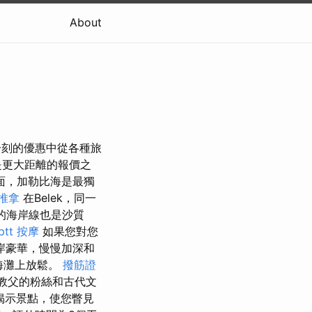
About
後一刻的優惠中從各種旅
是更大距離的報價之
面，加勒比海是最獨
 推拿
在Belek，同一
的海岸線也是沙質
tt
按摩
如果您對您
岸豪華，慢慢加深和
在海灘上放鬆。
撥筋證
教父的粉絲和古代文
揭示景點，使您瞥見