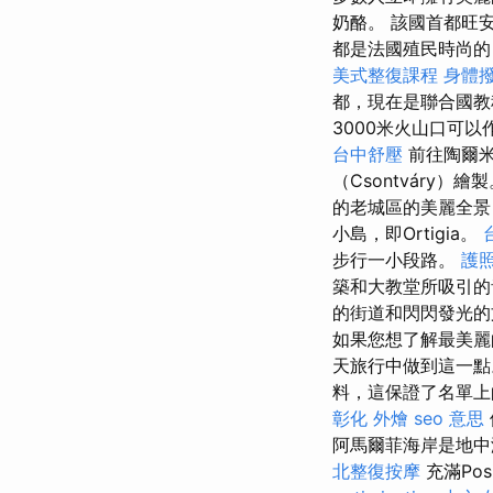
奶酪。 該國首都旺安
都是法國殖民時尚的
美式整復課程
身體
都，現在是聯合國教
3000米火山口可
台中舒壓
前往陶爾米
（Csontváry）繪
的老城區的美麗全景，
小島，即Ortigia。
步行一小段路。
護
築和大教堂所吸引的
的街道和閃閃發光的
如果您想了解最美麗
天旅行中做到這一
料，這保證了名單
彰化 外燴
seo 意思
阿馬爾菲海岸是地中
北整復按摩
充滿Po