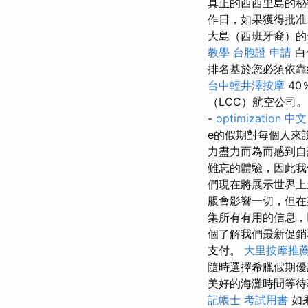
真正的西西里島的
作日，如果獲得批准
大島（西班牙裔）
教學
台胞證 申請
白
排名基於您必須依靠
台中輕井澤按摩
40
（LCC）航空公司
-
optimization 中文
e的假期對每個人來
力盡力而為而感到
難忘的體驗，因此我
們現在將展示世界
脹會影響一切，但在
集所有有用的信息，
個了解我們最新促
支付。
大里按摩推
隨時選擇希臘假期優
美好的海灘時間等待
記帳士 考試用書
如