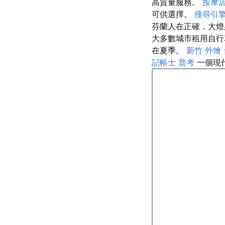
高質量服務。
按摩
可供選擇。
搜尋引
芬蘭人在正確，大
大多數城市租用自行
在夏季。
新竹 外燴
記帳士 普考
一個現