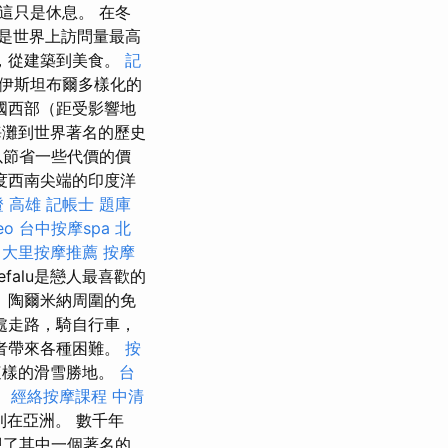
這只是休息。 在冬
是世界上訪問量最高
，從建築到美食。
記
到伊斯坦布爾多樣化的
國西部（距受影響地
灘到世界著名的歷史
以節省一些代價的價
度西南尖端的印度洋
 高雄
記帳士 題庫
eo
台中按摩spa
北
。
大里按摩推薦
按摩
falu是戀人最喜歡的
 陶爾米納周圍的免
處走路，騎自行車，
者帶來各種困難。
按
這樣的滑雪勝地。
台
。
經絡按摩課程
中清
則在亞洲。 數千年
觀了其中一個著名的