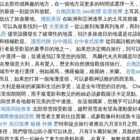
以去那些感興趣的地方，在一個地方花更多的時間或選擇一天，
殊的最後一刻提供和放鬆。
台胞證新北
seo軟體
后里按摩
土耳其
被低估了旅遊勝地。
撥筋美容
在歐洲和亞洲邊界上的土耳其熔爐
，可以為遊客找到一切
大里推拿
- 從山脈到海灘再到海岸，再
執照
儘管該國發生了破壞性的地震，但許多旅遊目的地還是在該
放和積極歡迎。
護照代辦
台中撥筋
台中泰式按摩
從田園詩般的海
行者最受歡迎的夏季目的地之一。 如果您決定獨自旅行，則可
惠中選擇一個，並通過預訂享受您的假期。 馬爾代夫共和國是印
.. 在整個意大利，具有驚人，歷史和自然價值觀值得旅行。
台胞證
城市中進行選擇，例如羅馬，佛羅倫薩，維羅納，米蘭。
谷歌s
而且，如果您打算一個海灘度假，可以參觀神話般的西西里島
大利是藝術的家園和生活的享受，這是全年理想的目的地。 Che
西里假期期間，黑手黨電影和教父的粉絲必須參觀薩沃卡定居點。
蘭與世界各地都有完美的空中連接。 在這個國家，您幾乎可以到
河南路四段推拿
北部滑雪很受歡迎，越野滑雪道有望為運動愛好
國際整復師證照
滑雪者主要前往拉普蘭，或參觀像科利或魯卡
台中
烏日按摩
板橋 外燴
芒特和徒步旅行者應在六月至9月之間
徑，我們發現山區小屋可以休息。 只有3％屬於歐洲，其餘的
與西方客戶一起融合了東方的香料和香。 在夏天，無數遊客參