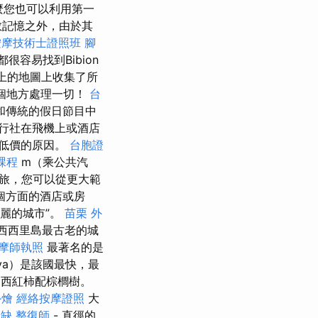
麼您也可以利用第一
教記憶之外，由於其
按摩技術士證照班
腳
易找到Bibion​​
上的地圖上收集了所
一個地方處理一切！
台
和傳統的假日節目中
行社在飛機上或酒店
低價的原因。
台胞證
課程
m（乘公共汽
之旅，您可以從更大範
個方面的酒店或房
美麗的城市”。
苗栗 外
西西里島最古老的城
摩師執照
最著名的是
ya）是該國最快，最
購物西紅柿配棕櫚樹。
外燴
經絡按摩證照
大
職缺
整復師
- 直徑的