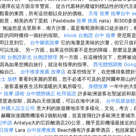
的選擇在這方面非常豐富。 從古代叢林的廢墟到標誌性的現代主
觀看的東西，所有這些都以良好的價格。
天母 按摩
按摩台中
s
景，精美的布丁蛋糕（Pastéisde
按摩 推薦
nata）和300
士
無論您是去里斯本，南方沙灘，還是葡萄酒和港口徒步旅行，
聲音的同時獲得一個好的假期。
klook 台胞證
台中 按摩
突尼斯是
立即註意到它。
台中腳底按摩
它的海灘是美味的沙灘，但它只值
可以洗澡。 另一方面，如果這些因素不是您的障礙，那麼這是
課程
台胞證新北
台胞證辦理
另一方面，在這種情況下，您將被
因為如果您獨自旅行，就沒有指導的指導。
西屯體態調整
Goo
運輸自己。
台中推拿推薦
按摩店
在某些情況下，在您獲得集體折
士 放榜
要看到美麗的景觀，您不必遙不可及的是阿爾卑斯山的
，遊客還被夜生活和溫暖的天氣所吸引。
身體按摩
一年中的大
中
按摩 課程
台中體態矯正
杜拜簽證
許多歐洲遊客在聖誕節和新
在這裡度過假期，因為白天很溫暖，可以在海中沐浴。
台中筋膜放鬆
外國人設立公司
意大利的旅遊勝地非常多樣化，文化，考古，
赫爾加達國際機場有2個航站樓，並直接飛往許多歐洲主要城市。 Lar
記申請
Antalya大約它距離酒店20公里，幾乎是距機場最接近
日按摩
Lara
台中按摩推薦
Beach擁有許多豪華酒店，包括家