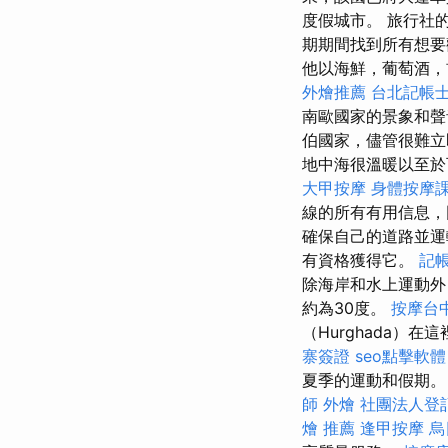
度假城市。 旅行社
期期間找到所有想要
他以海鮮，葡萄酒，前
外燴推薦
台北記帳
南歐國家的景象和
伯國家，儘管很難
地中海很溫暖以至於
大甲按摩
身體按摩
線的所有有用信息，
確保自己的道路並
有資格獲得它。
記帳
除海岸和水上運動外
約為30度。
按摩台
（Hurghada）
寨簽證
seo點擊軟體
夏季的運動和假期。 
師 外燴
社團法人登
燴 推薦
逢甲按摩
烏