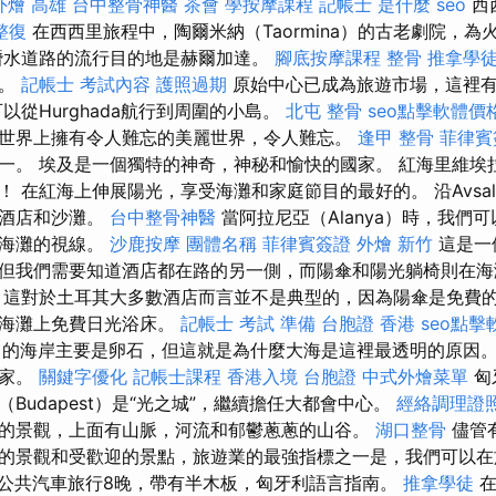
外燴 高雄
台中整骨神醫
茶會
學按摩課程
記帳士 是什麼
seo
西
整復
在西西里旅程中，陶爾米納（Taormina）的古老劇院，為
潛水道路的流行目的地是赫爾加達。
腳底按摩課程
整骨
推拿學
務。
記帳士 考試內容
護照過期
原始中心已成為旅遊市場，這裡
以從Hurghada航行到周圍的小島。
北屯 整骨
seo點擊軟體價
世界上擁有令人難忘的美麗世界，令人難忘。
逢甲 整骨
菲律賓
。 埃及是一個獨特的神奇，神秘和愉快的國家。 紅海里維埃拉（R
 在紅海上伸展陽光，享受海灘和家庭節目的最好的。 沿Avsal
多酒店和沙灘。
台中整骨神醫
當阿拉尼亞（Alanya）時，我們
后海灘的視線。
沙鹿按摩
團體名稱
菲律賓簽證
外燴 新竹
這是一
但我們需要知道酒店都在路的另一側，而陽傘和陽光躺椅則在
這對於土耳其大多數酒店而言並不是典型的，因為陽傘是免費
的海灘上免費日光浴床。
記帳士 考試 準備
台胞證 香港
seo點
r）的海岸主要是卵石，但這就是為什麼大海是這裡最透明的原因。
國家。
關鍵字優化
記帳士課程
香港入境 台胞證
中式外燴菜單
匈
Budapest）是“光之城”，繼續擔任大都會中心。
經絡調理證
的景觀，上面有山脈，河流和郁鬱蔥蔥的山谷。
湖口整骨
儘管
的景觀和受歡迎的景點，旅遊業的最強指標之一是，我們可以在
公共汽車旅行8晚，帶有半木板，匈牙利語言指南。
推拿學徒
在