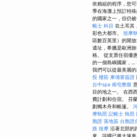
依賴組的程序，您可
季在海灘上預訂特
的國家之一，但仍
帳士 科目
在土耳其
彩色大都市。
按摩
區數百英里）的開
遺址，希臘是歐洲旅
格。 從支票住宿優
的一個島嶼國家，.
我們可以從最美麗的
投 撥筋
柬埔寨簽證
台中spa
南屯整復
意
目的地之一。 在西
費計劃和住宿。 芬
劃獨木舟和帳篷。
摩執照
記帳士 執照
胞證 落地簽
台胞證
路 按摩
沿著北部的路
來，該國已將大篷車