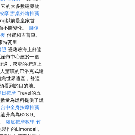
它的大多數建築物
按摩
辦桌外燴推薦
pang以前是皇家首
發而不斷變化。
腰傷
整復
付費和吉普車。
康特瓦里
證照
憑藉著海上舒適
的原始市中心建於一個
島的舒適，狹窄的街道上
人驚嘆的巴洛克式建
組織世界遺產，舒適
須看到的目的地。
烏日按摩
Travel的五
的數量為燃料提供了燃
台中全身按摩推薦
氣油升高為628.9。
鎮。
腳底按摩教學
竹
的Limoncell。