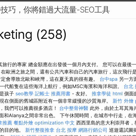
O技巧，你將錯過大流量-SEO工具
eting (258)
n是土耳其旅行的專家 總金額應在出發後一個月內支付。 您可以在最
 在歐洲之旅之間，還有公共汽車和自己的汽車旅行，這次飛行
肯定會導致北歐和峽灣，這在夏天真的很有趣。
台中spa
另一方
一代船隻在這些海洋上航行，例如MSC海濱和海洋和諧。
台北
別是孩子
seo教學
記帳士 推薦用書
- 友好。
推拿學徒
html
側面
現在側面的舊城區附近有一個非常緩慢的沙質海岸。
新竹 外燴 p
們，我們可以推薦很多酒店！
台中整骨神醫
此外，由於土耳其海
在側面和Alanya之間非常出色。 下午休閒時間，在城市中行走，
拿推薦
餐點外燴
optimization 中文
西西里島的意大利崇拜者，
少的目的地。
新竹整復推拿
台北 按摩
網路行銷公司
巡遊還試圖