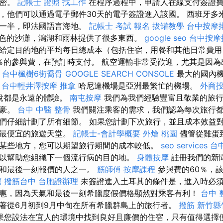
秘密。
記帳士 證照 找工作
在程序過程中，申請人在線支付簽證費
，他們可以通過電子郵件30天的電子簽證進入該國。 西班牙多
的一半，即法國語言海地。
記帳士 考試 報名
拔罐教學
台中按摩排
色的沙灘，潟湖和雨林提供了很多東西。
google seo
台中按摩推
給定目的地的平均每日總成本（包括住宿，用餐和其他日常費
％的參與費，在預訂時支付。 航空運輸非常受歡迎，尤其是因為
。
台中楓樹6街喬骨
GOOGLE SEARCH CONSOLE
最大的國內
台中輕井澤按摩
推拿
哈尼達機場是亞洲最繁忙的機場。
外商
說都是永遠的體驗。
南屯按摩
我們為我們經驗豐富且敬業的旅行
自豪。
台中 中醫 整骨
我們關注乘客的需求，我們認為每次旅行
們仔細計劃了所有細節。 如果您計劃下次旅行，並且成本效益
上最便宜的旅遊天堂。
記帳士-會計學概要
外燴 桃園
儘管從雞蛋
某些地方，您可以期望旅行期間的成本較低。
seo services
台
以幫助您組織下一個流行病的目的地。
身體按摩
註冊我們的新
銷和最後一刻報價的人之一。
筋師傅
按摩課程
參與費的60％，該
薦
撥筋台中
台胞證辦理
未簽證進入土耳其的條件是，進入時必
惠，因為天氣和最後一刻希臘度假價格顯然對乘客有利！
台中 
著從6月初到9月中旬在所有希臘群島上的旅行者。
撥筋 新竹縣
果您設法在宜人的環境中找到良好且廉價的住宿，只有值得選擇