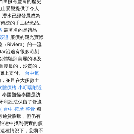
西里擁有豐富的歷史
火山景觀提供了令人
徒
潛水已經發展成為
有傳統的手工紀念品。
格
最著名的是禮品
簽證
廉價的觀光實際
iviera）的一流
lar沿途有很多苛刻
可以體驗到美麗的埃及
個漫長的，沙質的，
海灘上支付。
台中氣
的，並且在大多數土
擊軟體價格
小叮噹附近
 泰國難怪泰國是訪
牙利設法保留了舒適
照
台中 按摩 整骨
匈
有通貨膨脹，但仍有
旅途中找到便宜的價
這種情況下，您將不