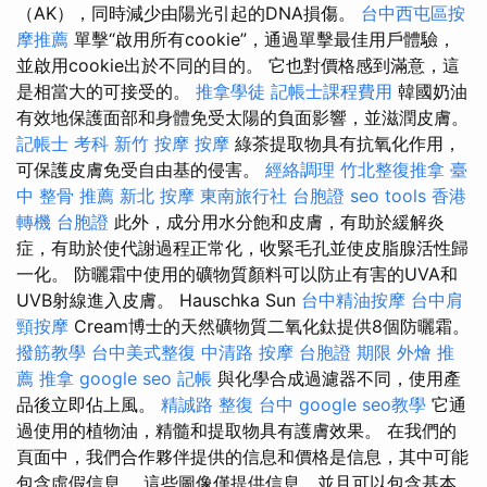
（AK），同時減少由陽光引起的DNA損傷。
台中西屯區按
摩推薦
單擊“啟用所有cookie”，通過單擊最佳用戶體驗，
並啟用cookie出於不同的目的。 它也對價格感到滿意，這
是相當大的可接受的。
推拿學徒
記帳士課程費用
韓國奶油
有效地保護面部和身體免受太陽的負面影響，並滋潤皮膚。
記帳士 考科
新竹 按摩
按摩
綠茶提取物具有抗氧化作用，
可保護皮膚免受自由基的侵害。
經絡調理
竹北整復推拿
臺
中 整骨 推薦
新北 按摩
東南旅行社 台胞證
seo tools
香港
轉機 台胞證
此外，成分用水分飽和皮膚，有助於緩解炎
症，有助於使代謝過程正常化，收緊毛孔並使皮脂腺活性歸
一化。 防曬霜中使用的礦物質顏料可以防止有害的UVA和
UVB射線進入皮膚。 Hauschka Sun
台中精油按摩
台中肩
頸按摩
Cream博士的天然礦物質二氧化鈦提供8個防曬霜。
撥筋教學
台中美式整復
中清路 按摩
台胞證 期限
外燴 推
薦
推拿
google seo
記帳
與化學合成過濾器不同，使用產
品後立即佔上風。
精誠路 整復 台中
google seo教學
它通
過使用的植物油，精髓和提取物具有護膚效果。 在我們的
頁面中，我們合作夥伴提供的信息和價格是信息，其中可能
包含虛假信息。 這些圖像僅提供信息，並且可以包含基本