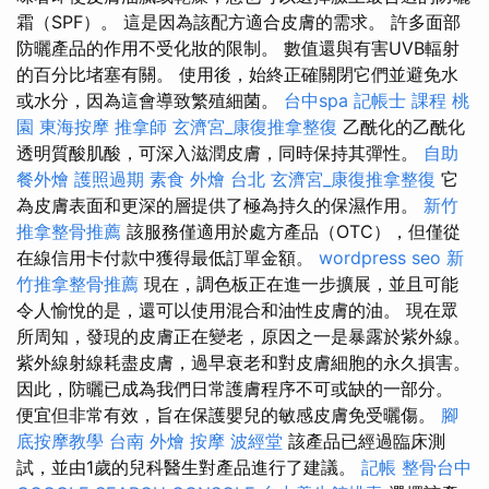
霜（SPF）。 這是因為該配方適合皮膚的需求。 許多面部
防曬產品的作用不受化妝的限制。 數值還與有害UVB輻射
的百分比堵塞有關。 使用後，始終正確關閉它們並避免水
或水分，因為這會導致繁殖細菌。
台中spa
記帳士 課程 桃
園
東海按摩
推拿師
玄濟宮_康復推拿整復
乙酰化的乙酰化
透明質酸肌酸，可深入滋潤皮膚，同時保持其彈性。
自助
餐外燴
護照過期
素食 外燴 台北
玄濟宮_康復推拿整復
它
為皮膚表面和更深的層提供了極為持久的保濕作用。
新竹
推拿整骨推薦
該服務僅適用於處方產品（OTC），但僅從
在線信用卡付款中獲得最低訂單金額。
wordpress seo
新
竹推拿整骨推薦
現在，調色板正在進一步擴展，並且可能
令人愉悅的是，還可以使用混合和油性皮膚的油。 現在眾
所周知，發現的皮膚正在變老，原因之一是暴露於紫外線。
紫外線射線耗盡皮膚，過早衰老和對皮膚細胞的永久損害。
因此，防曬已成為我們日常護膚程序不可或缺的一部分。
便宜但非常有效，旨在保護嬰兒的敏感皮膚免受曬傷。
腳
底按摩教學
台南 外燴
按摩
波經堂
該產品已經過臨床測
試，並由1歲的兒科醫生對產品進行了建議。
記帳
整骨台中