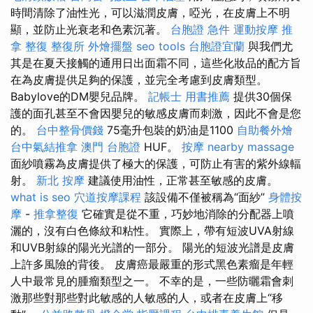
時間清除了油性光，可以滋潤皮膚，啞光，在皮膚上不明
顯，並防止光衰老和色素沉著。
台胞證 急件
運動按摩
推
拿 整復
整復所
外燴擺盤
seo tools
台胞證宜蘭
與我們尤
其是在夏天接觸的通用日出面霜不同，這些化妝品的配方旨
在為皮膚提供足夠的保護，並完全考慮到皮膚類型。
Babylove的DM嬰兒品牌。
記帳士 用書推薦
提供30個保
護的面孔甚至不會因嬰兒的敏感皮膚而刺激，因此不會是您
的。
台中整骨價錢
75毫升包裝的奶油是1100
自助餐外燴
台中氣結推拿
澳門 台胞證
HUF。
按摩
nearby massage
面紗噴霧為皮膚提供了極大的保護，可防止有害的紫外線輻
射。
新北 按摩
建議使用油性，正常甚至敏感的皮膚。
what is seo
穴道按摩課程
該設備不僅被稱為“面紗”
身體按
摩
-
推拿整復
它確實是從不重，巧妙地消除的分配器上噴
灑的，沒有白色條紋和粘性。 實際上，帶有短波UVA射線
和UVB射線的陽光光譜的一部分。 陽光的短波光譜是皮膚
上許多風險的背後。 皮膚癌最嚴重的形式黑色素瘤是年輕
人中最常見的腫瘤類型之一。 不幸的是，一些防曬霜會刺
激那些對那些對此敏感的人敏感的人，或者在皮膚上“移