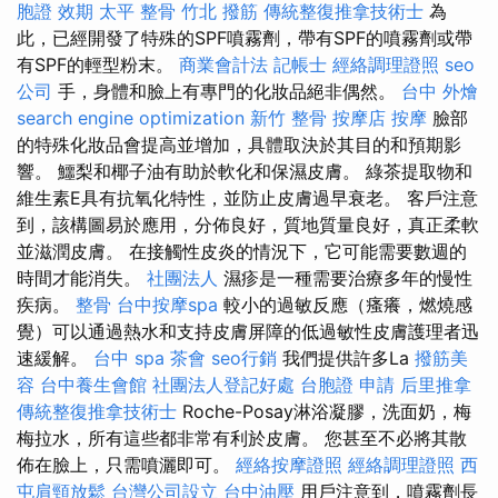
胞證 效期
太平 整骨
竹北 撥筋
傳統整復推拿技術士
為
此，已經開發了特殊的SPF噴霧劑，帶有SPF的噴霧劑或帶
有SPF的輕型粉末。
商業會計法 記帳士
經絡調理證照
seo
公司
手，身體和臉上有專門的化妝品絕非偶然。
台中 外燴
search engine optimization
新竹 整骨
按摩店
按摩
臉部
的特殊化妝品會提高並增加，具體取決於其目的和預期影
響。 鱷梨和椰子油有助於軟化和保濕皮膚。 綠茶提取物和
維生素E具有抗氧化特性，並防止皮膚過早衰老。 客戶注意
到，該構圖易於應用，分佈良好，質地質量良好，真正柔軟
並滋潤皮膚。 在接觸性皮炎的情況下，它可能需要數週的
時間才能消失。
社團法人
濕疹是一種需要治療多年的慢性
疾病。
整骨
台中按摩spa
較小的過敏反應（瘙癢，燃燒感
覺）可以通過熱水和支持皮膚屏障的低過敏性皮膚護理者迅
速緩解。
台中 spa
茶會
seo行銷
我們提供許多La
撥筋美
容
台中養生會館
社團法人登記好處
台胞證 申請
后里推拿
傳統整復推拿技術士
Roche-Posay淋浴凝膠，洗面奶，梅
梅拉水，所有這些都非常有利於皮膚。 您甚至不必將其散
佈在臉上，只需噴灑即可。
經絡按摩證照
經絡調理證照
西
屯肩頸放鬆
台灣公司設立
台中油壓
用戶注意到，噴霧劑長