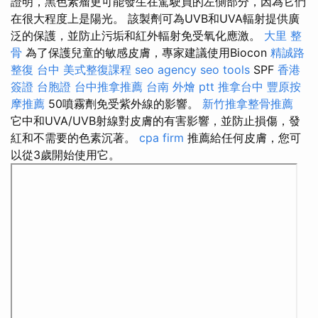
證明，黑色素瘤更可能發生在駕駛員的左側部分，因為它們
在很大程度上是陽光。 該製劑可為UVB和UVA輻射提供廣
泛的保護，並防止污垢和紅外輻射免受氧化應激。
大里 整
骨
為了保護兒童的敏感皮膚，專家建議使用Biocon
精誠路
整復 台中
美式整復課程
seo agency
seo tools
SPF
香港
簽證 台胞證
台中推拿推薦
台南 外燴 ptt
推拿台中
豐原按
摩推薦
50噴霧劑免受紫外線的影響。
新竹推拿整骨推薦
它中和UVA/UVB射線對皮膚的有害影響，並防止損傷，發
紅和不需要的色素沉著。
cpa firm
推薦給任何皮膚，您可
以從3歲開始使用它。