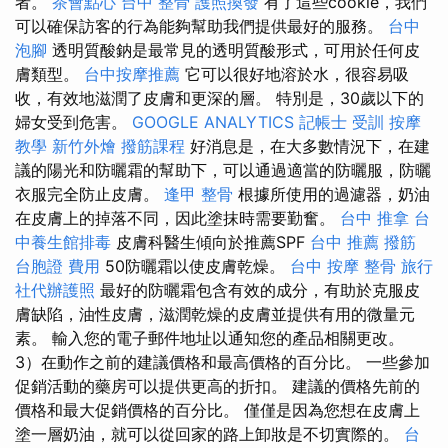
者。
茶會點心
台中 整骨
護照換發
有了這些cookie，我們
可以確保訪客的行為能夠幫助我們提供最好的服務。
台中
泡腳
透明質酸鈉是最常見的透明質酸形式，可用於任何皮
膚類型。
台中按摩推薦
它可以很好地溶於水，很容易吸
收，有效地滋潤了皮膚和更深的層。 特別是，30歲以下的
婦女受到危害。
GOOGLE ANALYTICS
記帳士 受訓
按摩
教學
新竹外燴
撥筋課程
好消息是，在大多數情況下，在建
議的陽光和防曬霜的幫助下，可以通過適當的防曬服，防曬
衣服完全防止皮膚。
逢甲 整骨
根據所使用的過濾器，奶油
在皮膚上的掉落不同，因此塗抹時需要勤奮。
台中 推拿
台
中養生館排毒
皮膚科醫生傾向於推薦SPF
台中 推薦 撥筋
台胞證 費用
50防曬霜以使皮膚乾燥。
台中 按摩 整骨
旅行
社代辦護照
最好的防曬霜包含有效的成分，有助於克服皮
膚缺陷，油性皮膚，滋潤乾燥的皮膚並提供有用的微量元
素。 輸入您的電子郵件地址以通知您的產品相關更改。
3）在動作之前的建議價格和最高價格的百分比。 一些參加
促銷活動的藥房可以提供更高的折扣。 建議的價格先前的
價格和最大促銷價格的百分比。 僅僅是因為您想在皮膚上
塗一層奶油，就可以從回家的路上卸妝是不切實際的。
台