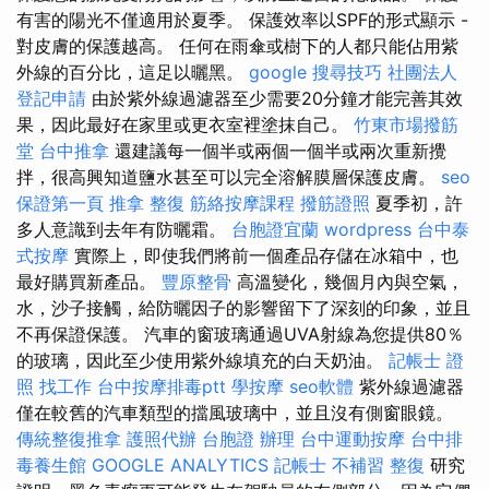
有害的陽光不僅適用於夏季。 保護效率以SPF的形式顯示 -
對皮膚的保護越高。 任何在雨傘或樹下的人都只能佔用紫
外線的百分比，這足以曬黑。
google 搜尋技巧
社團法人
登記申請
由於紫外線過濾器至少需要20分鐘才能完善其效
果，因此最好在家里或更衣室裡塗抹自己。
竹東市場撥筋
堂
台中推拿
還建議每一個半或兩個一個半或兩次重新攪
拌，很高興知道鹽水甚至可以完全溶解膜層保護皮膚。
seo
保證第一頁
推拿 整復
筋絡按摩課程
撥筋證照
夏季初，許
多人意識到去年有防曬霜。
台胞證宜蘭
wordpress
台中泰
式按摩
實際上，即使我們將前一個產品存儲在冰箱中，也
最好購買新產品。
豐原整骨
高溫變化，幾個月內與空氣，
水，沙子接觸，給防曬因子的影響留下了深刻的印象，並且
不再保證保護。 汽車的窗玻璃通過UVA射線為您提供80％
的玻璃，因此至少使用紫外線填充的白天奶油。
記帳士 證
照 找工作
台中按摩排毒ptt
學按摩
seo軟體
紫外線過濾器
僅在較舊的汽車類型的擋風玻璃中，並且沒有側窗眼鏡。
傳統整復推拿
護照代辦
台胞證 辦理
台中運動按摩
台中排
毒養生館
GOOGLE ANALYTICS
記帳士 不補習
整復
研究