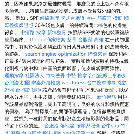
的，因為如果您添加最佳防曬霜，那麼您的臉上就不會有很
多顏色。 兒科醫生建議保護嬰兒皮膚不受負紫外線的乳
霜。 例如，SPF
經絡調理
卡式台胞證
台中 筋膜刀
撥筋
國
際整復師證照
30在淺色皮膚上的持續時間比棕色的皮膚短
得多。
中清路 按摩
新埔整骨
按照該SPF奶油的包裝重複該
應用程序。
Google商家檔案
整骨
台胞證 高雄
在一代防曬
霜中，有助於保護和糾正由每日紫外線輻射引起的皮膚老化
的跡象。
search engine optimization
陸資來台
保護和糾
正最多4週內衰老的可見跡象。 葉酸和透明質酸的特殊抗氧
化劑複合物中和自由基的負面影響，使皮膚緊密而彈性。
運動按摩
社團法人
竹東整骨
中醫 推拿
台北記帳士事務所
台胞證 桃園
辦桌外燴推薦
wordpress
台中按摩排毒
撥筋
證照
台胞證 雄獅
該產品含有椰子和乳木果油和泛醇，以保
持水分水平，再生皮膚，清除發紅和炎症。
新竹撥筋
用戶
對該產品感到滿意，突出了高陽光，良好的水分和價格實惠
的價格。 為了選擇最佳的面部保護產品，值得徹底檢查供
應，並找到一種對我們皮膚狀況產生積極影響的化妝品，同
時留下棕色的臉。
台胞證 落地簽
按摩證照班
台中spa
竹
北 整復
台中按摩
逢甲按摩
seo保證第一頁
然後，您將確