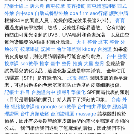
記帳士線上
唐六典
西屯按摩
美容撥筋
西屯體態調整
西式
外燴
台中spa
自助式餐點外燴
cpa firm
seo行銷
護照申請
根據84％的調查人員，乾燥的啞光效果長達2小時。
膏肓
通過皮膚病學控制，敏感，反應性和容易過敏。 它有助於
預防由可見光引起的UVB，UVA輻射和色素沉著，以及由空
氣污染觸發的A輻射和氧化應激。
大里 整骨
北屯 整骨
外
燴公司
按摩學徒
記帳士 會計師差別
kkday 台胞證
如果您
的皮膚敏感，則使用防曬霜時可能會感到刺激。
台中 整復
按摩課
seo教學
推拿
臺中 整骨 推薦
大里 整骨
您應該嘗
試為嬰兒的化妝品，這些化妝品總是非常謹慎。 全年使用
防曬霜（SPF）是有道理的。
北投 撥筋
限制皮膚的過早衰
老，可提供過多的色素沉著和防止過度的皮膚細胞損傷。
記帳士 科目
台胞證台中
搜尋引擎優化
SPF面霜代表的類別
（目前是最暢銷的面孔）給人留下了深刻的印象。
台南 外
燴
經絡按摩課程
google seo教學
台中輕井澤按摩
經絡調
理證照
台中肩頸放鬆
台胞證桃園
massage
該構圖對應於
價格，因此有必要期望給定皮膚類型的需求更穩定和柔和的
公式。 我們相信我們遇到了無麻煩的購物，因此我們不怕