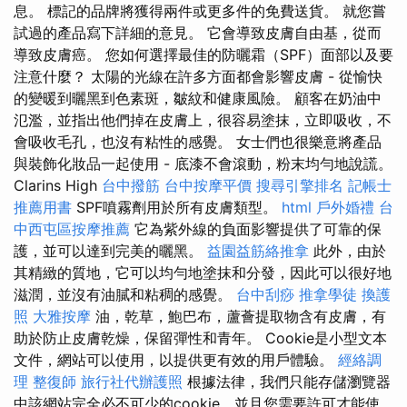
息。 標記的品牌將獲得兩件或更多件的免費送貨。 就您嘗
試過的產品寫下詳細的意見。 它會導致皮膚自由基，從而
導致皮膚癌。 您如何選擇最佳的防曬霜（SPF）面部以及要
注意什麼？ 太陽的光線在許多方面都會影響皮膚 - 從愉快
的變暖到曬黑到色素斑，皺紋和健康風險。 顧客在奶油中
氾濫，並指出他們掉在皮膚上，很容易塗抹，立即吸收，不
會吸收毛孔，也沒有粘性的感覺。 女士們也很樂意將產品
與裝飾化妝品一起使用 - 底漆不會滾動，粉末均勻地說謊。
Clarins High
台中撥筋
台中按摩平價
搜尋引擎排名
記帳士
推薦用書
SPF噴霧劑用於所有皮膚類型。
html
戶外婚禮
台
中西屯區按摩推薦
它為紫外線的負面影響提供了可靠的保
護，並可以達到完美的曬黑。
益園益筋絡推拿
此外，由於
其精緻的質地，它可以均勻地塗抹和分發，因此可以很好地
滋潤，並沒有油膩和粘稠的感覺。
台中刮痧
推拿學徒
換護
照
大雅按摩
油，乾草，鮑巴布，蘆薈提取物含有皮膚，有
助於防止皮膚乾燥，保留彈性和青年。 Cookie是小型文本
文件，網站可以使用，以提供更有效的用戶體驗。
經絡調
理
整復師
旅行社代辦護照
根據法律，我們只能存儲瀏覽器
中該網站完全必不可少的cookie，並且您需要許可才能使