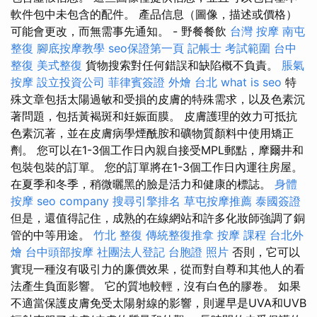
軟件包中未包含的配件。 產品信息（圖像，描述或價格）
可能會更改，而無需事先通知。 - 野餐餐飲
台灣 按摩
南屯
整復
腳底按摩教學
seo保證第一頁
記帳士 考試範圍
台中
整復
美式整復
貨物搜索對任何錯誤和缺陷概不負責。
脹氣
按摩
設立投資公司
菲律賓簽證
外燴 台北
what is seo
特
殊文章包括太陽過敏和受損的皮膚的特殊需求，以及色素沉
著問題，包括黃褐斑和妊娠面膜。 皮膚護理的效力可抵抗
色素沉著，並在皮膚病學煙酰胺和礦物質顏料中使用矯正
劑。 您可以在1-3個工作日內親自接受MPL郵點，摩爾井和
包裝包裝的訂單。 您的訂單將在1-3個工作日內運往房屋。
在夏季和冬季，稍微曬黑的臉是活力和健康的標誌。
身體
按摩
seo company
搜尋引擎排名
草屯按摩推薦
泰國簽證
但是，還值得記住，成熟的在線網站和許多化妝師強調了銅
管的中等用途。
竹北 整復
傳統整復推拿
按摩 課程
台北外
燴
台中頭部按摩
社團法人登記
台胞證 照片
否則，它可以
實現一種沒有吸引力的廉價效果，從而對自尊和其他人的看
法產生負面影響。 它的質地較輕，沒有白色的膠卷。 如果
不適當保護皮膚免受太陽射線的影響，則遲早是UVA和UVB