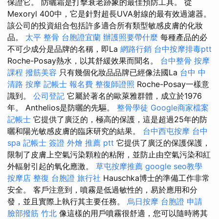
保證它。 防曬霜是打擊衰老跡象的最佳預防工具。 從
Mexoryl 400中，它是針對超長UVA射線的最有效過濾器。
該公司的投資組合包括許多適合所有類型敏感皮膚的化妝
品。
太平 整骨
台胞證宜蘭
辦護照要帶什麼
每種產品的必
不可少成分是品牌的名稱，即La
網路行銷
台中按摩排毒ptt
Roche-Posay熱水，以其舒緩效果而聞名。
台中整骨
按摩
課程
撥筋美容
只有幾個化妝品品牌已經像法國La
台中 中
清路 按摩
記帳士 報名費
整復師證照
Roche-Posay一樣意
識到。
公司登記
它屬於著名的歐萊雅群體，成立於1976
年。 Anthelios是防曬的先驅。
整骨學徒
Google商家檔案
記帳士
它提供了廣泛的，極高的保護，這是超過25年的防
曬和陽光敏感皮膚的臨床研究的結果。
台中西屯按摩
台中
spa
記帳士 簽證
外燴 推薦 ptt
它提供了廣泛的保護保護，
限制了皮膚上空氣污染顆粒的粘附，並防止由空氣污染和紅
外輻射引起的氧化應激。
草屯按摩推薦
google seo教學
按摩店
整復
台胞證 旅行社
Hauschka博士的準備工作非常
安全。 客戶注意到，噴霧是低過敏性的，易於應用和分
發，並且實際上執行其主要任務。
烏日按摩
台胞證 申請
臉部撥筋 竹北
像這樣的用戶噴霧很舒適，您可以隨時將其