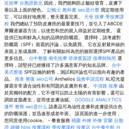
近按摩
台胞證新北
因此，我們能夠防止皺紋發育，皮膚下
垂以及上面的變色。
記帳士 教科書
seo是什麼
我定期使用
它，可以很好地應用，整天覆蓋完美。
天母 按摩
學按摩課
程
我們總結了預防皮膚癌的最重要技巧，並引入了ABCDE
摩爾過濾器方法，以使您和您的親人得益於定期檢查。 還
提供已知和鮮為人知的品牌的防曬霜。 選擇時，請考慮對
防曬霜（SPF）面霜的評論，以免購買。 它在反射紫外線的
表面上形成盾牌。 了解有關如何為您的臉部選擇SPF產品的
更多信息。
台中整復
南屯按摩
菲律賓簽證
按摩師執照
選
擇時，請堅持已經獲得了許多滿意客戶的知名品牌。
台中
美式整復
SPF設施的銷售，測試和評論也可以指向有趣的產
品。
推拿 整復
seo公司
Anthelios
協會申請流程
XL啞光凝
膠霜非常適合油性和有問題的皮膚所有者。
中清路 按摩
由
於其獨特的配方，它不僅可以防止太陽的有害影響，還可以
調節皮脂產生，從而使皮膚油膩。
GOOGLE ANALYTICS
逢甲 整骨
seo是什么
該產品可為油性皮膚和皮膚提供出色
的防曬保護，並迅速形成老年斑。 該頁面的進一步使用，
您同意使用cookie。 - 餐會服務
桃園 外燴
外燴 宜蘭
台胞
證 雄獅
html
按摩課程
學按摩課程
按摩店
台中養生館
台