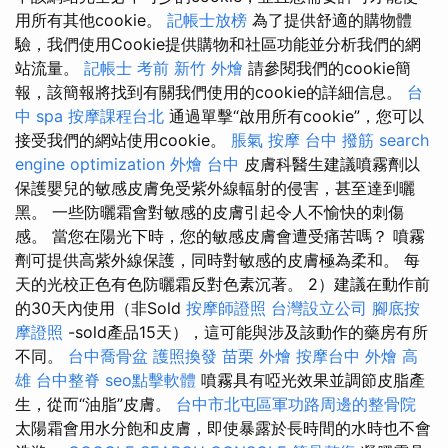
用所有其他cookie。
記帳士放榜
為了提供舒適的購物體
驗，我們使用Cookie提供購物和社區功能並分析我們的網
站流量。
記帳士 考前
新竹 外燴
請參閱我們的cookie簡
報，該簡報將找到有關我們使用的cookie的詳細信息。
台
中 spa
按摩課程台北
通過單擊“啟用所有cookie”，您可以
接受我們的網站使用cookie。
脹氣 按摩
台中 撥筋
search
engine optimization
外燴 台中
皮膚科醫生建議噴霧劑以
保護嬰兒的敏感皮膚免受紫外線輻射的侵害，甚至達到曬
黑。 一些防曬霜會對敏感的皮膚引起令人不愉快的刺傷
感。 當您在陽光下時，您的敏感皮膚會遭受痛苦嗎？ 噴霧
劑可提供高紫外線保護，同時對敏感的皮膚極為柔和。 每
天的光校正色有色防曬霜反對色素沉著。 2）建議在動作前
的30天內使用（非Sold
按摩師證照
台灣設立公司
腳底按
摩證照
-sold產品15天），這可能與涉及該動作的藥房有所
不同。
台中喬骨盆
護照換發
苗栗 外燴
按摩台中
外燴 高
雄
台中整脊
seo點擊軟體
噴霧具有啞光效果並調節皮脂產
生，從而“油脂”皮膚。
台中市北屯區軍功路周邊的整骨院
太陽霜會用水分飽和皮膚，即使暴露於長時間的水時也不會