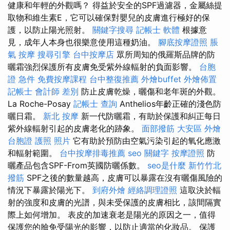
健康和年輕的外觀嗎？ 得益於安全的SPF過濾器，金屬絲提
取物和維生素E，它可以確保對嬰兒的皮膚進行極好的保
護，以防止陽光照射。
關鍵字搜尋
記帳士 軟體
根據意
見，成年人本身也很樂意使用這種奶油。
腳底按摩證照
脹
氣 按摩
搜尋引擎
台中按摩店
眾所周知的俄羅斯品牌的防
曬霜強烈保護所有皮膚免受紫外線輻射的負面影響。
台胞
證 急件
免費按摩課程
台中整復推薦
外燴buffet
外燴佈置
記帳士 會計師 差別
防止皮膚乾燥，曬傷和老年斑的外觀。
La Roche-Posay
記帳士 查詢
Anthelios年齡正確的淺色防
曬日霜。
新北 按摩
新一代防曬霜，有助於保護和糾正每日
紫外線輻射引起的皮膚老化的跡象。
面部撥筋
大安區 外燴
台胞證 護照 照片
它有助於預防由空氣污染引起的氧化應激
和輻射範圍。
台中按摩排毒推薦
seo 關鍵字
按摩證照
防
曬產品包含SPF-From英國防曬係數。
seo是什麼
新竹竹北
撥筋
SPF之後的數量越高，皮膚可以暴露在沒有曬傷風險的
情況下暴露於陽光下。
到府外燴
經絡調理證照
這取決於輻
射的強度和皮膚的光譜，與未受保護的皮膚相比，該間隔實
際上如何增加。 表皮的加速衰老是陽光的原因之一，值得
保護您的臉免受陽光的影響，以防止適當的化妝品。 保護