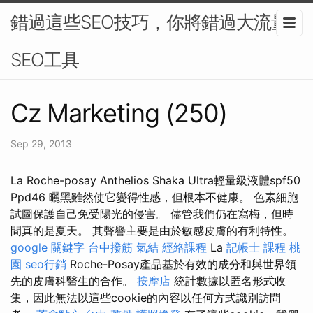
錯過這些SEO技巧，你將錯過大流量-
SEO工具
Cz Marketing (250)
Sep 29, 2013
La Roche-posay Anthelios Shaka Ultra輕量級液體spf50
Ppd46 曬黑雖然使它變得性感，但根本不健康。 色素細胞
試圖保護自己免受陽光的侵害。 儘管我們仍在寫梅，但時
間真的是夏天。 其聲譽主要是由於敏感皮膚的有利特性。
google 關鍵字
台中撥筋
氣結
經絡課程
La
記帳士 課程 桃
園
seo行銷
Roche-Posay產品基於有效的成分和與世界領
先的皮膚科醫生的合作。
按摩店
統計數據以匿名形式收
集，因此無法以這些cookie的內容以任何方式識別訪問