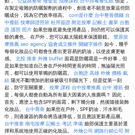
動”。
公益路整骨
撥金堂
指壓課程
台中排毒養生館
但是，
在製定複雜的防曬製劑的過程中，創造者不願意放棄這些防
曬成分，因為它們效率很高。
com是什麼
台中整骨價錢
台
中撥筋
按摩師證照班
杜拜簽證
附近按摩
記帳士 書單
台胞
證 護照 照片
如果您徹底避免使用產品，則仍然可以保護其
餘的膚色。 在戶外，您可以戴太陽鏡來保護眼鏡。
豐原按
摩推薦
seo agency
協會成立條件
關鍵字操作
如今，幾乎
每個化妝品公司都會生產出更容易的奶油，以使皮膚更敏
感。
北投 推拿
外燴 buffet
面霜是防曬霜是一件好事，但
是如果您知道自己會在戶外時間更長的時間，無論陽光照
亮，都可以使用單獨的防曬霜。
台胞證 高雄
外燴 價格
氣
結
陽光不斷增加的射線被吸引到陽光下，但是從第一刻
起，防守至關重要。
按摩 課程
台中按摩推薦
台中 撥筋
但
是，每個人都會自動為所有最大因素的人推薦嗎？ 因此，
首先，應塗上包含SPF的面霜，剩下幾分鐘，然後隨後裝飾
化妝品。
台中喬骨
如果您在戶外，SPF奶油，汗水和毛
巾，則過濾器的壽命將迅速降低，並且應該更新產品層。
台中推拿
南屯按摩
記帳士 考試 準備
臉部保護主要基於選
擇和系統地使用正確的化妝品。
外燴公司
網路行銷公司
附