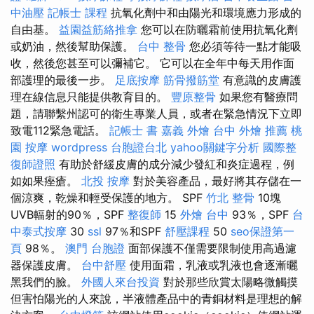
中油壓
記帳士 課程
抗氧化劑中和由陽光和環境應力形成的
自由基。
益園益筋絡推拿
您可以在防曬霜前使用抗氧化劑
或奶油，然後幫助保護。
台中 整骨
您必須等待一點才能吸
收，然後您甚至可以彌補它。 它可以在全年中每天用作面
部護理的最後一步。
足底按摩
筋骨撥筋堂
有意識的皮膚護
理在線信息只能提供教育目的。
豐原整骨
如果您有醫療問
題，請聯繫州認可的衛生專業人員，或者在緊急情況下立即
致電112緊急電話。
記帳士 書
嘉義 外燴
台中 外燴 推薦
桃
園 按摩
wordpress
台胞證台北
yahoo關鍵字分析
國際整
復師證照
有助於舒緩皮膚的成分減少發紅和炎症過程，例
如如果痤瘡。
北投 按摩
對於美容產品，最好將其存儲在一
個涼爽，乾燥和輕受保​​護的地方。 SPF
竹北 整骨
10塊
UVB輻射的90％，SPF
整復師
15
外燴 台中
93％，SPF
台
中泰式按摩
30
ssl
97％和SPF
舒壓課程
50
seo保證第一
頁
98％。
澳門 台胞證
面部保護不僅需要限制使用高過濾
器保護皮膚。
台中舒壓
使用面霜，乳液或乳液也會逐漸曬
黑我們的臉。
外國人來台投資
對於那些欣賞太陽略微觸摸
但害怕陽光的人來說，半液體產品中的青銅材料是理想的解