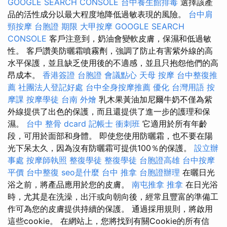
GOOGLE SEARCH CONSOLE
台中養生館排毒
選擇該產
品的活性成分以最大程度地降低過敏表現的風險。
台中肩
頸按摩
台胞證 期限
大甲按摩
GOOGLE SEARCH
CONSOLE
客戶注意到，奶油會變軟皮膚，保濕和低過敏
性。 客戶讚美防曬霜噴霧劑，強調了防止有害紫外線的高
水平保護，並且缺乏使用後的不適感，並且只抱怨他們的高
昂成本。
香港簽證 台胞證
會議點心
天母 按摩
台中整復推
薦
社團法人登記好處
台中全身按摩推薦
優化 台灣用語
按
摩課
按摩學徒
台南 外燴
乳木果黃油加尼爾牛奶不僅為紫
外線提供了出色的保護，而且還提供了進一步的護理和保
濕。
台中 整骨 dcard
記帳士 衝刺班
它適用於所有年齡
段，可用於面部和身體。 即使您使用防曬霜，也不要在陽
光下呆太久，因為沒有防曬霜可提供100％的保護。
設立辦
事處
按摩師執照
整復學徒
整復學徒
台胞證高雄
台中按摩
平價
台中整復
seo是什麼
台中 推拿
台胞證辦理
在曬日光
浴之前，將產品應用於您的皮膚。
南屯推拿
推拿
在日光浴
時，尤其是在洗澡，出汗或向朝向後，經常且豐富的準備工
作可為您的皮膚提供持續的保護。 通過採用規則，將啟用
這些cookie。 在網站上，您將找到有關Cookie的所有信