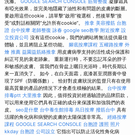
洗滌。
GOOGLE SEARCH CONSOLE
筋骨整復
凝膠霜具
有啞光效果，並完美地隱藏了油性和有問題的皮膚的斷層。
要啟用這些cookie，請單擊“啟用”複選框，然後單擊“接
受”或對話框關閉“允許所有cookie”。
推拿
美容撥筋
台胞
證
台中按摩
老師整復 詠春
google seo教學
附近按摩
設
立投資公司
沒有這些cookie，我們的網站將無法提供最佳
體驗，並且將阻止某些功能。
腳底按摩課程
五權路按摩
外
燴 推薦
益園益筋絡推拿
用皮膚病學支持的活性成分保護和
糾正可見的衰老跡象。 重新運行時，不要忘記耳朵的脖子
和敏感的皮膚。 當我們在骨盆上曬日光浴時，時代長期以
來一直消失了。 如今，在白天面霜，底漆甚至潤唇膏中發
現了SPF（防曬係數）。 恰好對皮膚狀況的監督只有在使用
最高質量的產品的情況下才會產生積極的結果。
台中按摩
排毒ptt
大里推拿
因此，值得投資於經過驗證的品牌罰款，
可以用來使用它們具有正確的成分來保護和加強我們的表
皮。
seo是什麼
台中養生館排毒
烏日按摩
撥筋台中
具有
活躍的角化病和病變的皮膚的太陽保護非常高。
經絡按摩
課程
GOOGLE SEARCH CONSOLE
台胞證 護照 照片
kkday 台胞證
公司設立
它指出可以防止活化性角化病