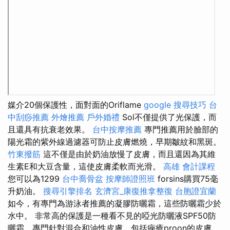
媒介20個保護性，面對面的Oriflame
google 搜尋技巧
台
中刮痧推薦
外燴推薦
戶外婚禮
Sol不僅提供了光保護，而
且還具有抗衰老效果。
台中按摩推薦
專門推薦用於臉部的
陽光霜的紫外線過濾器可防止皮膚燃燒，早期皺紋和黑斑。
竹東撥筋
這不僅是由於奶油放慢了皮膚，而且還因為其維
生素E和大豆含量，這使皮膚柔軟而光滑。
高雄 會計課程
您可以為1299
台中喬骨盆
按摩師證照班
forsins購買75毫
升奶油。
搜尋引擎排名
玄濟宮_康復推拿整復
台胞證宜蘭
如今，有專門為游泳者推薦的凝膠防曬霜，這些防曬霜少於
水中。 非常高的保護是一種看不見的啞光防曬液SPF50防
曬霜，專門針對混合和油性皮膚，包括痤瘡proon的皮膚。