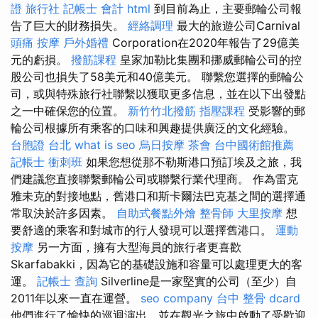
證 旅行社
記帳士 會計
html
到目前為止，主要郵輪公司報
告了巨大的財務損失。
經絡調理
最大的旅遊公司Carnival
頭痛 按摩
戶外婚禮
Corporation在2020年報告了29億美
元的虧損。
撥筋課程
皇家加勒比集團和挪威郵輪公司的控
股公司也損失了58美元和40億美元。 聯繫您選擇的郵輪公
司，或與特殊旅行社聯繫以獲取更多信息，並在以下出發點
之一中確保您的位置。
新竹竹北撥筋
指壓課程
受影響的郵
輪公司根據所有乘客的口味和興趣提供廣泛的文化經驗。
台胞證 台北
what is seo
烏日按摩
茶會
台中國術館推薦
記帳士 衝刺班
如果您想從那不勒斯港口預訂埃及之旅，我
們建議您直接聯繫郵輪公司或聯繫行業代理商。 作為雷克
雅未克的對接地點，舊港口和斯卡爾法巴克基之間的選擇通
常取決於許多因素。
自助式餐點外燴
整骨師
大里按摩
想
要舒適的乘客和對城市的行人發現可以選擇舊港口。
運動
按摩
另一方面，擁有大型海員的旅行者更喜歡
Skarfabakki，因為它的基礎設施和容量可以處理更大的客
運。
記帳士 查詢
Silverline是一家堅實的公司（至少）自
2011年以來一直在運營。
seo company
台中 整骨 dcard
他們進行了愉快的巡迴演出，並在觀光之旅中啟動了受歡迎