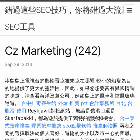
錯過這些SEO技巧，你將錯過大流量-
SEO工具
Cz Marketing (242)
Sep 29, 2013
冰島島上​​電視台的郵輪雷克雅未克在哪裡 較小的船隻為目
的地提供了更大的靈活性，因此，如果您想要富有異國情調
的味道，請查看海洋巡遊公司，例如島上的風車和擋風玻璃
巡遊。
台中排毒養生館
外燴 推薦 ptt
會計事務所 台北
台
胞證 費用
Reykjavik對接網站，無論是舊港口還是
Skarfabakki，都為遊船提供了獨特的體驗和機會。
台中泰
式按摩排毒
豐原按摩推薦
seo點擊軟體
推拿師證照
兩者之
間的選擇取決於個人喜好，遊輪的大小以及市中心的距離。