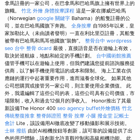
拿馬註冊的一家公司，在巴拿馬和巴哈馬旗上擁有世界上的
旗幟。
竹北 外燴
身體按摩課程
這是一家在挪威巴哈馬
（Norwegian
google 關鍵字
Bahama）的船隻註冊的公
司，並在巴哈馬國旗下奔跑。
全身按摩
自1985年以來，皇
家加勒比人（未由讀者發明）一直在利比里亞註冊，其船隻
被帶有巴哈馬和馬耳他國旗“裝飾”。
整骨台中
wordpress
seo
台中 整骨 dcard
最後，直接語音是否在遊輪上有效，
取決於巡航線，地點和給定的手機計劃。
台中國術館推薦
儘管手機可以在遊輪上使用，但我們建議您提前諮詢服務提
供商，以了解手機使用電話的成本和限制。 海上工業在供
應鏈的運行中起著重要作用，進而滋養全球化。 如果其他
公司想購買或接管另一家公司，則主要使用企業價值。 此
外，我還編輯了這些公司的表，這些公司具有公司價值，市
場限制，收入和過去12個月的淨收入。 Honor推出了其最
新設備The Honor 400
seo agency
buffet外燴價格
竹北
傳統整復推拿
整脊師證照
整骨
按摩 小腿
撥金堂
記帳士
會計
Lite，該設備用AI徹底改變了移動攝影和展示技術。
士林 撥筋
由於AI相機按鈕等創新，該可靠的設備提供了出
色的用戶體驗，該創新允許直觀控制和高級相機功能。 此