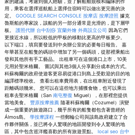
家的建議，考慮到個人經驗，並了解船舶規模和編隊的作
用，乘客在選擇巡航船上選擇住宿時可以做出更完善的決
定。
GOOGLE SEARCH CONSOLE
按摩店
按摩證照
據克
魯斯船的專家說，該船的另一部分通常是光滑的，是下層甲
板。
護照代辦
台中刮痧
宜蘭外燴
外商設立公司
因為它們
更接近水線，所以較低的甲板的移動比更高的甲板要少。
以下端口，填寫要發送到中央辦公室的必要每日報告。 嘉
年華甚至在船隻的碼頭中增加了另一個碼頭，從那裡乘船出
發和其他所有手工藝品。 出租車可在這個港口上市，10美
元用於聖米格爾。 嘗試與其他3個人分享劃分成本的方式。
科蘇梅爾的政府使遊客更容易從港口到島上受歡迎的目的地
編譯標準稅收。 查看出租車費用表，在出租車附近發現了
距離碼頭幾米。 您可以在這些地方捕獲食物，也可以乘出
租車去聖米格爾（San
南屯整復
Miguel），在那裡您提供
當地美食。
豐原按摩推薦
隨著科蘇梅爾（Cozumel）演變
成一個重要的旅遊路口，幾乎所有的船隻都包含著曾經的
Álmos島。
學按摩課程
一些郵輪公司與該島政府建立了合
作夥伴關係，並已將令人驚嘆的地區開發到令人驚嘆的地
區，其中包含巡洋艦喜歡的所有旅遊景點。
local seo
台中