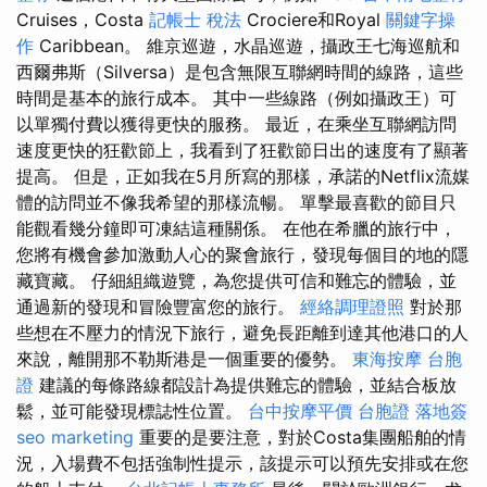
Cruises，Costa
記帳士 稅法
Crociere和Royal
關鍵字操
作
Caribbean。 維京巡遊，水晶巡遊，攝政王七海巡航和
西爾弗斯（Silversa）是包含無限互聯網時間的線路，這些
時間是基本的旅行成本。 其中一些線路（例如攝政王）可
以單獨付費以獲得更快的服務。 最近，在乘坐互聯網訪問
速度更快的狂歡節上，我看到了狂歡節日出的速度有了顯著
提高。 但是，正如我在5月所寫的那樣，承諾的Netflix流媒
體的訪問並不像我希望的那樣流暢。 單擊最喜歡的節目只
能觀看幾分鐘即可凍結這種關係。 在他在希臘的旅行中，
您將有機會參加激動人心的聚會旅行，發現每個目的地的隱
藏寶藏。 仔細組織遊覽，為您提供可信和難忘的體驗，並
通過新的發現和冒險豐富您的旅行。
經絡調理證照
對於那
些想在不壓力的情況下旅行，避免長距離到達其他港口的人
來說，離開那不勒斯港是一個重要的優勢。
東海按摩
台胞
證
建議的每條路線都設計為提供難忘的體驗，並結合板放
鬆，並可能發現標誌性位置。
台中按摩平價
台胞證 落地簽
seo marketing
重要的是要注意，對於Costa集團船舶的情
況，入場費不包括強制性提示，該提示可以預先安排或在您