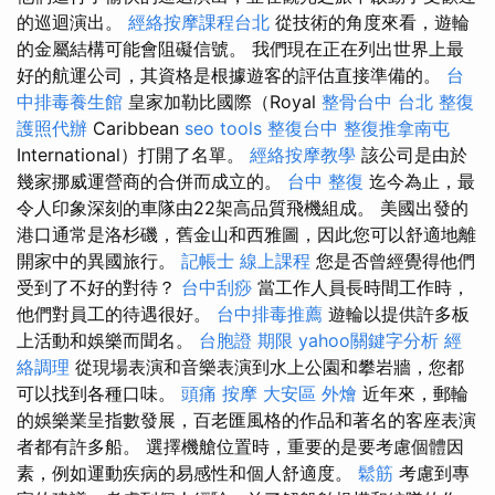
的巡迴演出。
經絡按摩課程台北
從技術的角度來看，遊輪
的金屬結構可能會阻礙信號。 我們現在正在列出世界上最
好的航運公司，其資格是根據遊客的評估直接準備的。
台
中排毒養生館
皇家加勒比國際（Royal
整骨台中
台北 整復
護照代辦
Caribbean
seo tools
整復台中
整復推拿南屯
International）打開了名單。
經絡按摩教學
該公司是由於
幾家挪威運營商的合併而成立的。
台中 整復
迄今為止，最
令人印象深刻的車隊由22架高品質飛機組成。 美國出發的
港口通常是洛杉磯，舊金山和西雅圖，因此您可以舒適地離
開家中的異國旅行。
記帳士 線上課程
您是否曾經覺得他們
受到了不好的對待？
台中刮痧
當工作人員長時間工作時，
他們對員工的待遇很好。
台中排毒推薦
遊輪以提供許多板
上活動和娛樂而聞名。
台胞證 期限
yahoo關鍵字分析
經
絡調理
從現場表演和音樂表演到水上公園和攀岩牆，您都
可以找到各種口味。
頭痛 按摩
大安區 外燴
近年來，郵輪
的娛樂業呈指數發展，百老匯風格的作品和著名的客座表演
者都有許多船。 選擇機艙位置時，重要的是要考慮個體因
素，例如運動疾病的易感性和個人舒適度。
鬆筋
考慮到專