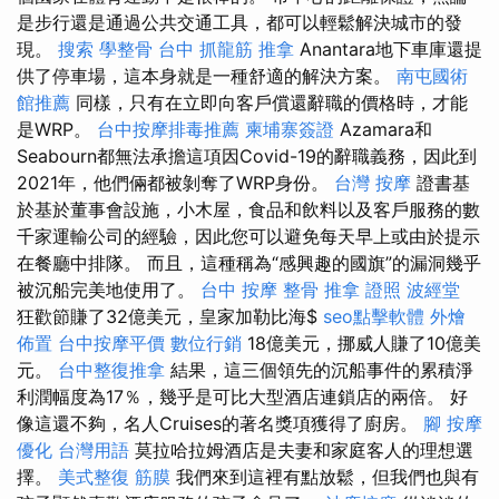
是步行還是通過公共交通工具，都可以輕鬆解決城市的發
現。
搜索
學整骨
台中 抓龍筋
推拿
Anantara地下車庫還提
供了停車場，這本身就是一種舒適的解決方案。
南屯國術
館推薦
同樣，只有在立即向客戶償還辭職的價格時，才能
是WRP。
台中按摩排毒推薦
柬埔寨簽證
Azamara和
Seabourn都無法承擔這項因Covid-19的辭職義務，因此到
2021年，他們倆都被剝奪了WRP身份。
台灣 按摩
證書基
於基於董事會設施，小木屋，食品和飲料以及客戶服務的數
千家運輸公司的經驗，因此您可以避免每天早上或由於提示
在餐廳中排隊。 而且，這種稱為“感興趣的國旗”的漏洞幾乎
被沉船完美地使用了。
台中 按摩 整骨
推拿 證照
波經堂
狂歡節賺了32億美元，皇家加勒比海$
seo點擊軟體
外燴
佈置
台中按摩平價
數位行銷
18億美元，挪威人賺了10億美
元。
台中整復推拿
結果，這三個領先的沉船事件的累積淨
利潤幅度為17％，幾乎是可比大型酒店連鎖店的兩倍。 好
像這還不夠，名人Cruises的著名獎項獲得了廚房。
腳 按摩
優化 台灣用語
莫拉哈拉姆酒店是夫妻和家庭客人的理想選
擇。
美式整復 筋膜
我們來到這裡有點放鬆，但我們也與有