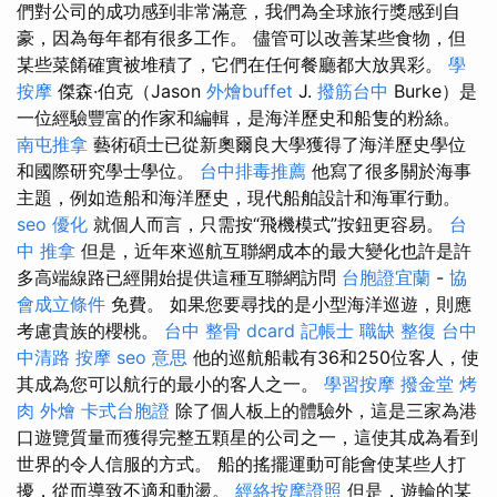
們對公司的成功感到非常滿意，我們為全球旅行獎感到自
豪，因為每年都有很多工作。 儘管可以改善某些食物，但
某些菜餚確實被堆積了，它們在任何餐廳都大放異彩。
學
按摩
傑森·伯克（Jason
外燴buffet
J.
撥筋台中
Burke）是
一位經驗豐富的作家和編輯，是海洋歷史和船隻的粉絲。
南屯推拿
藝術碩士已從新奧爾良大學獲得了海洋歷史學位
和國際研究學士學位。
台中排毒推薦
他寫了很多關於海事
主題，例如造船和海洋歷史，現代船舶設計和海軍行動。
seo 優化
就個人而言，只需按“飛機模式”按鈕更容易。
台
中 推拿
但是，近年來巡航互聯網成本的最大變化也許是許
多高端線路已經開始提供這種互聯網訪問
台胞證宜蘭
-
協
會成立條件
免費。 如果您要尋找的是小型海洋巡遊，則應
考慮貴族的櫻桃。
台中 整骨 dcard
記帳士 職缺
整復
台中
中清路 按摩
seo 意思
他的巡航船載有36和250位客人，使
其成為您可以航行的最小的客人之一。
學習按摩
撥金堂
烤
肉 外燴
卡式台胞證
除了個人板上的體驗外，這是三家為港
口遊覽質量而獲得完整五顆星的公司之一，這使其成為看到
世界的令人信服的方式。 船的搖擺運動可能會使某些人打
擾，從而導致不適和動盪。
經絡按摩證照
但是，遊輪的某