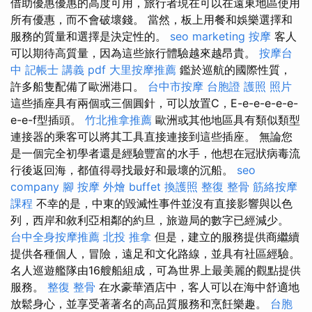
借助優惠優惠的高度可用，旅行者現在可以在遠東地區使用
所有優惠，而不會破壞錢。 當然，板上用餐和娛樂選擇和
服務的質量和選擇是決定性的。
seo marketing
按摩
客人
可以期待高質量，因為這些旅行體驗越來越昂貴。
按摩台
中
記帳士 講義 pdf
大里按摩推薦
鑑於巡航的國際性質，
許多船隻配備了歐洲港口。
台中市按摩
台胞證 護照 照片
這些插座具有兩個或三個圓針，可以放置C，E-e-e-e-e-e-
e-e-f型插頭。
竹北推拿推薦
歐洲或其他地區具有類似類型
連接器的乘客可以將其工具直接連接到這些插座。 無論您
是一個完全初學者還是經驗豐富的水手，他想在冠狀病毒流
行後返回海，都值得尋找最好和最壞的沉船。
seo
company
腳 按摩
外燴 buffet
換護照
整復 整骨
筋絡按摩
課程
不幸的是，中東的毀滅性事件並沒有直接影響與以色
列，西岸和敘利亞相鄰的約旦，旅遊局的數字已經減少。
台中全身按摩推薦
北投 推拿
但是，建立的服務提供商繼續
提供各種個人，冒險，遠足和文化路線，並具有社區經驗。
名人巡遊艦隊由16艘船組成，可為世界上最美麗的觀點提供
服務。
整復 整骨
在水豪華酒店中，客人可以在海中舒適地
放鬆身心，並享受著著名的高品質服務和烹飪樂趣。
台胞