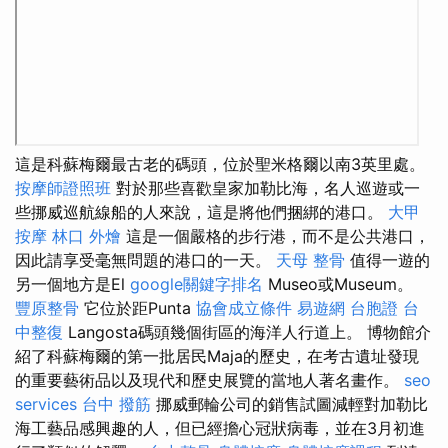
這是科蘇梅爾最古老的碼頭，位於聖米格爾以南3英里處。
按摩師證照班
對於那些喜歡皇家加勒比海，名人巡遊或一
些挪威巡航線船的人來說，這是將他們捆綁的港口。
大甲
按摩
林口 外燴
這是一個嚴格的步行港，而不是公共港口，
因此請享受毫無問題的港口的一天。
天母 整骨
值得一遊的
另一個地方是El
google關鍵字排名
Museo或Museum。
豐原整骨
它位於距Punta
協會成立條件
易遊網 台胞證
台
中整復
Langosta碼頭幾個街區的海洋人行道上。 博物館介
紹了科蘇梅爾的第一批居民Maja的歷史，在考古遺址發現
的重要藝術品以及現代和歷史展覽的當地人著名畫作。
seo
services
台中 撥筋
挪威郵輪公司的銷售試圖減輕對加勒比
海工藝品感興趣的人，但已經擔心冠狀病毒，並在3月初進