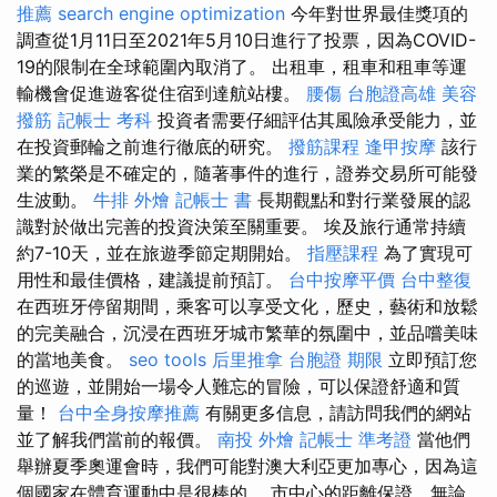
推薦
search engine optimization
今年對世界最佳獎項的
調查從1月11日至2021年5月10日進行了投票，因為COVID-
19的限制在全球範圍內取消了。 出租車，租車和租車等運
輸機會促進遊客從住宿到達航站樓。
腰傷
台胞證高雄
美容
撥筋
記帳士 考科
投資者需要仔細評估其風險承受能力，並
在投資郵輪之前進行徹底的研究。
撥筋課程
逢甲按摩
該行
業的繁榮是不確定的，隨著事件的進行，證券交易所可能發
生波動。
牛排 外燴
記帳士 書
長期觀點和對行業發展的認
識對於做出完善的投資決策至關重要。 埃及旅行通常持續
約7-10天，並在旅遊季節定期開始。
指壓課程
為了實現可
用性和最佳價格，建議提前預訂。
台中按摩平價
台中整復
在西班牙停留期間，乘客可以享受文化，歷史，藝術和放鬆
的完美融合，沉浸在西班牙城市繁華的氛圍中，並品嚐美味
的當地美食。
seo tools
后里推拿
台胞證 期限
立即預訂您
的巡遊，並開始一場令人難忘的冒險，可以保證舒適和質
量！
台中全身按摩推薦
有關更多信息，請訪問我們的網站
並了解我們當前的報價。
南投 外燴
記帳士 準考證
當他們
舉辦夏季奧運會時，我們可能對澳大利亞更加專心，因為這
個國家在體育運動中是很棒的。 市中心的距離保證，無論