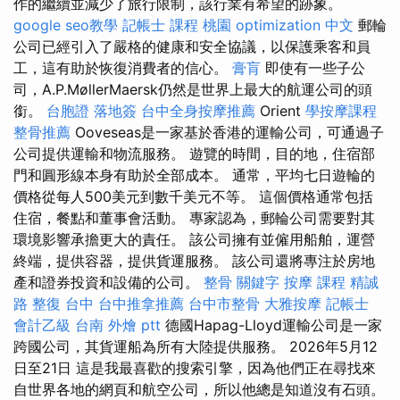
作的繼續並減少了旅行限制，該行業有希望的跡象。
google seo教學
記帳士 課程 桃園
optimization 中文
郵輪
公司已經引入了嚴格的健康和安全協議，以保護乘客和員
工，這有助於恢復消費者的信心。
膏肓
即使有一些子公
司，A.P.MøllerMaersk仍然是世界上最大的航運公司的頭
銜。
台胞證 落地簽
台中全身按摩推薦
Orient
學按摩課程
整骨推薦
Ooveseas是一家基於香港的運輸公司，可通過子
公司提供運輸和物流服務。 遊覽的時間，目的地，住宿部
門和圓形線本身有助於全部成本。 通常，平均七日遊輪的
價格從每人500美元到數千美元不等。 這個價格通常包括
住宿，餐點和董事會活動。 專家認為，郵輪公司需要對其
環境影響承擔更大的責任。 該公司擁有並僱用船舶，運營
終端，提供容器，提供貨運服務。 該公司還將專注於房地
產和證券投資和設備的公司。
整骨
關鍵字
按摩 課程
精誠
路 整復 台中
台中推拿推薦
台中市整骨
大雅按摩
記帳士
會計乙級
台南 外燴 ptt
德國Hapag-Lloyd運輸公司是一家
跨國公司，其貨運船為所有大陸提供服務。 2026年5月12
日至21日 這是我最喜歡的搜索引擎，因為他們正在尋找來
自世界各地的網頁和航空公司，所以他總是知道沒有石頭。