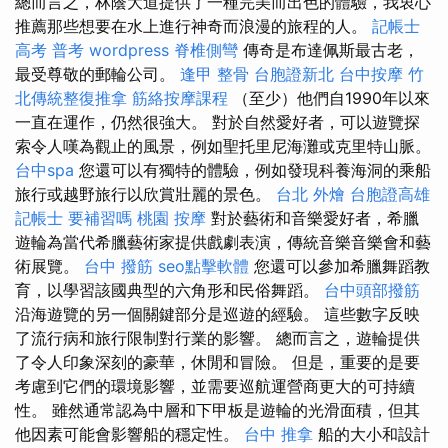
總而言之，林蔭大道提供了一種完美而出色的體驗，我衷心
推薦那些想要在水上進行神奇而浪漫的旅程的人。
記帳士
高考 普考
wordpress
脊椎側彎
傳奇是布達佩斯最古老，
最受尊敬的郵輪公司。
逢甲 整骨
台胞證新北
台中按摩
竹
北傳統整復推拿
筋絡按摩課程
（至少）他們自1990年以來
一直在運作，仍然很強大。 對於自然愛好者，可以遊覽探
索令人嘆為觀止的風景，例如聖托里尼海灘或克里特山脈。
台中spa
您還可以有獨特的體驗，例如發現科養海洞的乘船
旅行或越野旅行以欣賞壯麗的景色。
台北 外燴
台胞證高雄
記帳士 要補習嗎
桃園 按摩
對於藝術和音樂愛好者，希臘
遊輪為當代希臘藝術家提供戲劇表演，傳統音樂音樂會和藝
術展覽。
台中 撥筋
seo點擊軟體
您還可以參加希臘舞蹈教
育，以學習該國典型的六角形和民俗舞蹈。
台中頭部撥筋
沿海遊覽的另一個關鍵部分是巡遊的經驗。 這些數字反映
了流行病和旅行限制對行業的影響。 總而言之，遊輪提供
了令人印象深刻的豪華，休閒和冒險。 但是，重要的是要
考慮到它們的環境影響，並需要巡航運營商更大的可持續
性。 雖然通常認為中層和下甲板是遊輪的光滑面積，但其
他因素可能會影響船的穩定性。
台中 推拿
船的大小和設計