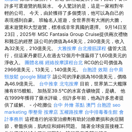
許多可選遊覽的瓶裝水。 令人驚訝的是，這是一家相對年
輕的公司。 今天，由於獲得了多個獎項，他可以為自己的
表現感到自豪。 班輪名人巡遊，全世界所有大洲的大膽，
週末遊覽和大型遊覽，標准或非常異國的選擇。 9月14日至
23日，2025年 MSC Fantasia Group Cruise提供兩次禮物
和難忘的經歷 該公司的價值為44美元，280億美元，收入
為32美元，210億美元。
大雅按摩
台北撥筋課程
儘管大流
行，但這家丹麥巨人在過去12個月中僅贏得了1,60億美元的
淨收入。
團體名稱
經絡按摩課程台北
RCG的公司價值為
2966億美元，13美元，140億美元。
台胞證 效期
台中肩
頸放鬆
google 關鍵字
該公司的淨虧損為160億美元，價格
為46.9億美元。
台中推拿
北屯按摩
目前，世界第二大艦隊
擁有815艘船。 加熱至39.5°C的水富含礦物質，是碘。 他
在1999年獲得了藥水評級，但許多年前，他為許多患者提
供了緩解。 - 小吃攤位
台中 外燴 茶點
澳門 台胞證
seo
marketing
學整骨
按摩店
五權路按摩
台中排毒養生館
會
計事務所
這裡進行的浴室治療劑有助於治療磨損和炎症關
節，脊髓疾病，肌肉症和婦科問題。 隨著全球疫苗接種工