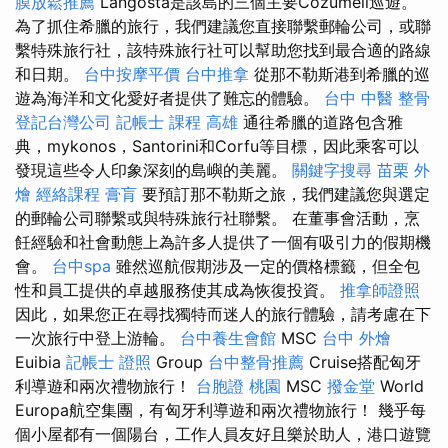
膜放鬆推薦
Langosta是該島的三個主要Cozumeli巡遊。
為了抓住希臘的旅行，我們建議您直接聯繫郵輪公司，或聯
繫特殊旅行社，該特殊旅行社可以幫助您找到最合適的路線
和日期。
台中按摩平價
台中推拿
從那不勒斯港到希臘的巡
遊為海洋和文化愛好者提供了難忘的體驗。
台中 中醫 整骨
登記台灣公司
記帳士 課程 高雄
通往希臘的道路包含雅
典，mykonos，Santorini和Corfu等目標，因此乘客可以
發現這些令人印象深刻的島嶼的美麗。
關鍵字搜尋
苗栗 外
燴
經絡課程
膏肓
要預訂那不勒斯之旅，我們建議您與選定
的郵輪公司聯繫或與特殊旅行社聯繫。 在董事會活動，烹
飪經驗和社會動態上為許多人提供了一個有吸引力的假期機
會。
台中spa
雖然巡航假期涉及一定的價格標籤，但全包
性和員工提供的卓越服務使其成為恢復投資。
推拿師證照
因此，如果您正在尋找獨特而迷人的旅行體驗，請考慮在下
一次旅行中登上游輪。
台中養生會館
MSC
台中 外燴
Euibia
記帳士 證照
Group
台中整骨推薦
Cruise搭配匈牙
利導遊和兩次禮物旅行！
台胞證 桃園
MSC
撥金堂
World
Europa航空集團，有匈牙利導遊和兩次禮物旅行！ 幾乎每
個小屋都有一個陽台，工作人員友好且樂於助人，港口遊覽