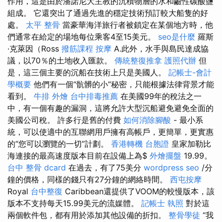
作用，這是由於潘諾尼大主教的沉積物層的水和鹼性碳酸鹽
組成。 它還突出了通過先進的穩定技術預訂較大船隻的好
處。
太平 整骨
當豪華海洋旅行者被鎖定在某個地方時，他
們通常在給定的場地每位乘客4至15美元。
seo是什麼
羅斯
·克萊因（Ross
撥筋課程
按摩
A.此外，水手與島民達成協
議，以70％的土地收入匯款。
傳統整復推拿
護照代辦
但
是，這三個主要的沉船在技術上只是美國人。
記帳士-會計
學概要
他們有一個“骯髒的小”秘密，只能根據法律背景才能
看到。
牛排 外燴
台中排毒推薦
在美國99年的稅法之一
中，有一個有趣的漏洞，這將允許大型沉船避免避免全面的
美國公司稅。 許多行是舊的付費
如何消除腳酸
- 最小系
統，可以使適中的互聯網用戶擁有高帳戶，更簡單，更實惠
的“您可以瀏覽的一切”計劃。
香港轉機 台胞證
皇家加勒比
海連接的最高速度版本目前在設備上為$
外燴擺盤
19.99。
台中 整骨 dcard
在過去，有了75美分
wordpress seo
/分
鐘的價格，同樣的錢只有27分鐘的網絡時間。
西屯按摩
Royal
台中整復
Caribbean還提供了VOOM的較慢版本，該
版本不支持每天15.99美元的流媒體。
記帳士 執照
對於這
兩個軟件包，都有用於添加其他設備的折扣。
整骨學徒
“我