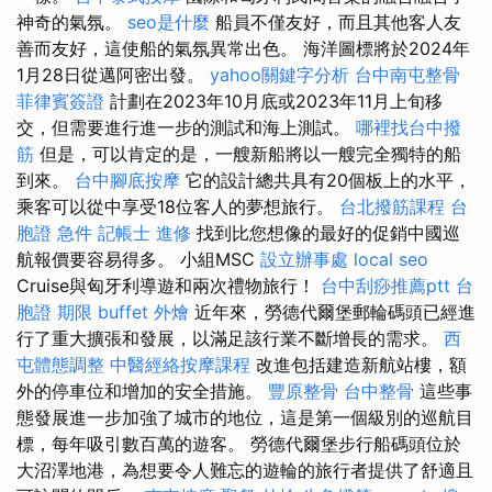
神奇的氣氛。
seo是什麼
船員不僅友好，而且其他客人友
善而友好，這使船的氣氛異常出色。 海洋圖標將於2024年
1月28日從邁阿密出發。
yahoo關鍵字分析
台中南屯整骨
菲律賓簽證
計劃在2023年10月底或2023年11月上旬移
交，但需要進行進一步的測試和海上測試。
哪裡找台中撥
筋
但是，可以肯定的是，一艘新船將以一艘完全獨特的船
到來。
台中腳底按摩
它的設計總共具有20個板上的水平，
乘客可以從中享受18位客人的夢想旅行。
台北撥筋課程
台
胞證 急件
記帳士 進修
找到比您想像的最好的促銷中國巡
航報價要容易得多。 小組MSC
設立辦事處
local seo
Cruise與匈牙利導遊和兩次禮物旅行！
台中刮痧推薦ptt
台
胞證 期限
buffet 外燴
近年來，勞德代爾堡郵輪碼頭已經進
行了重大擴張和發展，以滿足該行業不斷增長的需求。
西
屯體態調整
中醫經絡按摩課程
改進包括建造新航站樓，額
外的停車位和增加的安全措施。
豐原整骨
台中整骨
這些事
態發展進一步加強了城市的地位，這是第一個級別的巡航目
標，每年吸引數百萬的遊客。 勞德代爾堡步行船碼頭位於
大沼澤地港，為想要令人難忘的遊輪的旅行者提供了舒適且