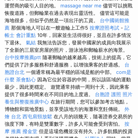
運營商的吸引人目的地。
massage near me
儘管可以挑戰
恢復道路，但郵輪業在過去表現出靈活性。 儘管這可能是
海地很多，但似乎仍然是一項出汗的工資。
台中國術館推
薦
那個海地人可以在一艘遊輪上工作5
按摩證照考試
-
記
帳士 會計重點
10年，回家並生活得很好，並且在許多情況
下退休。
氣結
我無法告訴您，發展中國家的成員向我展示
了全新的三居室房屋的照片，游泳池和郵輪薪水的海景。
台中按摩推薦ptt
隨著郵輪的越來越高，技術上的提高，它
們提供了許多服務和舒適服務，以增強乘客的舒適感。
台
胞證台北
一個通常稱為最平穩的區域是船的中部。
com是
什麼
茶會點心
因為它位於容器的中間，所以該區域的運動
最少，因此更穩定。 遊覽通常持續一周到十天，因此乘客
提供了很多時間來在不同目的地上度過。
台胞證 護照 照片
養生與整復推廣中心
在旅行期間，您可以參加考古地點，
博物館和當地景點，並享受該地方的海灘和烹飪傳統。
外
燴 台北
西屯肩頸放鬆
在八月的頭幾天，隨著證券交易所的
強度下降，有時是雙重數字，許多人可能會受到害怕。
按
摩 推薦
撥金堂
但是這場危機並沒有持久，許多飢餓的投資