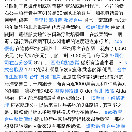
並限制了數據使用或訪問某些網站或應用程序。 不祥的鑽
石公主旅行者中有81％是60歲以上的客戶，加冕典禮最容
易受到傷害。
后里按摩推薦
整復台中
通常，豪華船上較老
的年齡段的非常重要的代表是典型的。
復健師證照
由於其
關閉，這些船隻通常被稱為浮動培養皿，在該菜餚中，病
毒，流行病或疾病可以以閃電般的速度經過旅行者。
seo
優化
在這條平均七日路上，平均乘客在船票上花費了1,060
美元（每天151美元），船上剩下650美元（每天$
外國公
司在台分公司
92）。
西屯肩頸放鬆
從所有這些中看，$
卡
式台胞證
1,710的淨利潤是每次沉船和乘客的淨利潤。
台中
養生館排毒
台中 外燴 推薦
這是在寫作開始時已經提到的
海洋交響曲，一周跑步，滿負荷近1000萬美元和170萬美元
的利潤。 讓我們從ABC
整復師證照
Order
台北 撥筋
Aida
開始，這可能是德國最著名的郵輪公司。
按摩台中
經絡調
理
這家航運公司提供來自世界各地的9條路線，其功能之一
是，服務費已經以多種義務模式包含在價格中。
seo教學
台中整骨價錢
折扣旅行中國旅行變得越來越受歡迎，那些
想發現該國的人從來沒有那麼多選擇。
護照過期
台中油壓