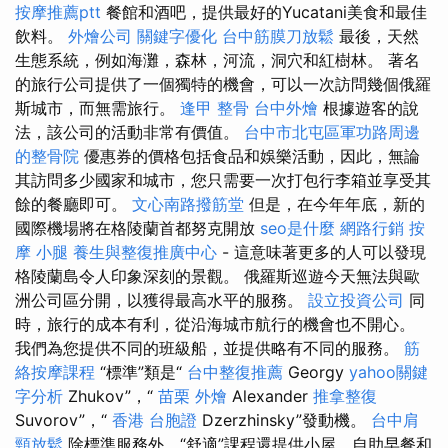
按摩推薦ptt
餐館和酒吧，提供最好的Yucatani美食和最佳
飲料。
外燴公司
關鍵字優化
台中筋膜刀放鬆
最後，天然
生態系統，例如海灘，森林，河流，洞穴和紅樹林。 著名
的旅行公司提供了一個獨特的機會，可以一次訪問幾個俄羅
斯城市，而無需旅行。
逢甲 整骨
台中外燴
根據遊客的說
法，該公司的活動非常有價值。
台中市北屯區軍功路周邊
的整骨院
優惠券的價格包括食品和娛樂活動，因此，無論
其訪問多少國家和城市，您只需要一次打包行李箱並享受其
餘的餐廳即可。
文心南路撥筋堂
但是，在今年年底，新的
國際機場將在格陵蘭首都努克開放
seo是什麼
網路行銷
按
摩 小腿
養生與整復推廣中心
- 這意味著更多的人可以發現
格陵蘭島令人印象深刻的景觀。 俄羅斯巡遊今天無法與歐
洲公司區分開，以獲得最高水平的服務。
設立投資公司
同
時，旅行的成本有利，從沿海城市航行的機會也不開心。
我們為您提供不同的班級船，並提供略有不同的服務。
筋
絡按摩課程
“標準”類是“
台中整復推薦
Georgy
yahoo關鍵
字分析
Zhukov”，“
苗栗 外燴
Alexander
推拿整復
Suvorov”，“
香港 台胞證
Dzerzhinsky”發動機。
台中肩
頸放鬆
除標準服務外，“舒適”課程還提供小屋，自助早餐和