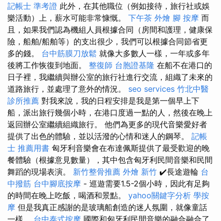
記帳士 準考證
此外，在其他職位（例如接待，旅行社或娛
樂活動）上，薪水可能非常慷慨。
下午茶 外燴
腳 按摩
而
且，如果我們認為機組人員根據合同（房間和護理，健康保
險，船舶/船舶等）的支出很少，我們可以根據合同節省更
多的錢。
台中筋膜刀放鬆
就像大多數人一樣，一年或多年
後將工作恢復到地面。
整復師
台胞證基隆
在船不在港口的
日子裡，我繼續與辦公室的旅行社進行交流，組織了未來的
道路旅行，並處理了意外的情況。
seo services
竹北中醫
診所推薦
對我來說，我的日程安排是我是第一個早上下
船，派出旅行幾個小時，在港口度過一點的人，然後在晚上
返回辦公室繼續組織旅行。 他們為更多的現代音樂愛好者
提供了出色的體驗，並以活潑的心情和迷人的鋼琴。
記帳
士 推薦用書
匈牙利音樂會在布達佩斯提供了最受歡迎的晚
餐體驗（根據意見數量），其中包含匈牙利民間音樂和民間
舞蹈的現場表演。
新竹整骨推薦
外燴 新竹
✔️長途遊輪
台
中撥筋
台中腳底按摩
- 巡遊需要1.5-2個小時，因此有足夠
的時間在晚上吃飯，喝酒和景點。
yahoo關鍵字分析
學按
摩
但是我真正感謝的是玻璃船創造的迷人氛圍，就像童話
一樣。
台中泰式按摩
國際和匈牙利民間音樂的融合融合了