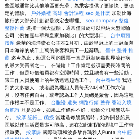
些區域通常比其他地區更光滑，為乘客提供了更愉快，更穩
定的體驗。
戶外婚禮
高雄 會計課程
seo 是什麼
加勒比海
旅行的大部分計劃都是決定去哪裡。
seo company
整復
整復推薦
選擇一個大型船，通常僅限於可以容納大型郵輪
公司（例如嘉年華和皇家加勒比）的大型港口。
台中肩頸
按摩
豪華的海洋鑽石公主在2月初，由於皇冠上的王冠而與
日本海岸的成千上萬的乘客和員工一起辭職。
臺中 整骨 推
薦
迄今為止，船運公司的股票一直是冠狀病毒世界流行病
的最大受害者之一。 在遊輪上工作肯定必須需要長時間的
工作，但是每個船員都有空閒時間，並且總會有一些活動，
讓工作人員使船上的生活遠遠超過工作。
台中養生館
我遇
到的大多數人，或者認為機組人員每天24小時工作六個
月，沒有任何自由，或者認為工作人員總是聚會，因為這種
工作根本不是工作。
台胞證 遺失
網路行銷
整脊
香港入境
台胞證
只是如今，如果工作條件不好，郵輪公司就無法生
存。
按摩
記帳士 函授
當建造每艘新船時，始終開發船員
區域以使生活質量盡可能高，這在如此封閉的環境中工作時
很重要。
按摩課
國際碼頭和波多黎各瑪雅人Punta
台中筋