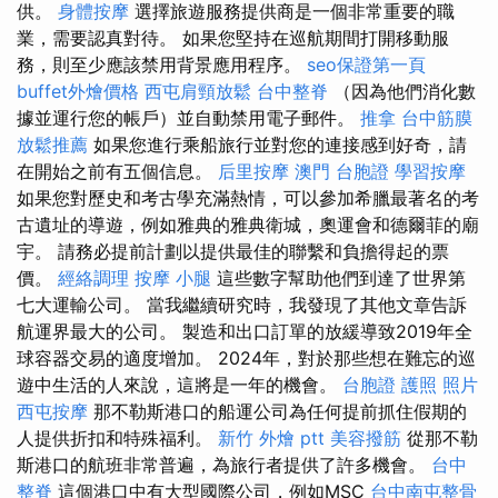
供。
身體按摩
選擇旅遊服務提供商是一個非常重要的職
業，需要認真對待。 如果您堅持在巡航期間打開移動服
務，則至少應該禁用背景應用程序。
seo保證第一頁
buffet外燴價格
西屯肩頸放鬆
台中整脊
（因為他們消化數
據並運行您的帳戶）並自動禁用電子郵件。
推拿
台中筋膜
放鬆推薦
如果您進行乘船旅行並對您的連接感到好奇，請
在開始之前有五個信息。
后里按摩
澳門 台胞證
學習按摩
如果您對歷史和考古學充滿熱情，可以參加希臘最著名的考
古遺址的導遊，例如雅典的雅典衛城，奧運會和德爾菲的廟
宇。 請務必提前計劃以提供最佳的聯繫和負擔得起的票
價。
經絡調理
按摩 小腿
這些數字幫助他們到達了世界第
七大運輸公司。 當我繼續研究時，我發現了其他文章告訴
航運界最大的公司。 製造和出口訂單的放緩導致2019年全
球容器交易的適度增加。 2024年，對於那些想在難忘的巡
遊中生活的人來說，這將是一年的機會。
台胞證 護照 照片
西屯按摩
那不勒斯港口的船運公司為任何提前抓住假期的
人提供折扣和特殊福利。
新竹 外燴 ptt
美容撥筋
從那不勒
斯港口的航班非常普遍，為旅行者提供了許多機會。
台中
整脊
這個港口中有大型國際公司，例如MSC
台中南屯整骨