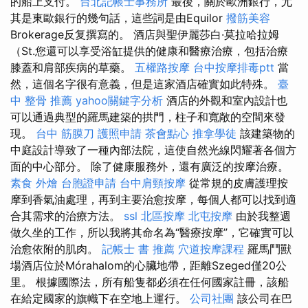
的船上支付。
台北記帳士事務所
最後，關於歐洲銀行，尤
其是東歐銀行的幾句話，這些詞是由Equilor
撥筋美容
Brokerage反复撰寫的。 酒店與聖伊麗莎白·莫拉哈拉姆
（St.您還可以享受浴缸提供的健康和醫療治療，包括治療
膝蓋和肩部疾病的草藥。
五權路按摩
台中按摩排毒ptt
當
然，這個名字很有意義，但是這家酒店確實如此特殊。
臺
中 整骨 推薦
yahoo關鍵字分析
酒店的外觀和室內設計也
可以通過典型的羅馬建築的拱門，柱子和寬敞的空間來發
現。
台中 筋膜刀
護照申請
茶會點心
推拿學徒
該建築物的
中庭設計導致了一種內部法院，這使自然光線閃耀著各個方
面的中心部分。 除了健康服務外，還有廣泛的按摩治療。
素食 外燴
台胞證申請
台中肩頸按摩
從常規的皮膚護理按
摩到香氣油處理，再到主要治愈按摩，每個人都可以找到適
合其需求的治療方法。
ssl
北區按摩
北屯按摩
由於我整週
做久坐的工作，所以我將其命名為“醫療按摩”，它確實可以
治愈依附的肌肉。
記帳士 書 推薦
穴道按摩課程
羅馬鬥獸
場酒店位於Mórahalom的心臟地帶，距離Szeged僅20公
里。 根據國際法，所有船隻都必須在任何國家註冊，該船
在給定國家的旗幟下在空地上運行。
公司社團
該公司在巴