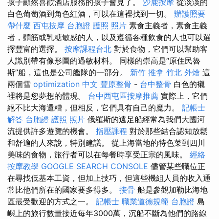
孩子顯然喜歡酒店服務的孩子會見了。
沙鹿按摩
從淡淡的
白色葡萄酒到角色紅酒，可以在這裡找到一切。
辦護照要
帶什麼
西屯按摩
台胞證 護照 照片
素食主義者，素食主義
者，麵筋或乳糖敏感的人，以及遵循各種飲食的人也可以選
擇豐富的選擇。
按摩課程台北
對於食物，它們可以幫助客
人識別帶有像形圖的過敏材料。 同樣的崇高是“原住民魯
斯”船，這也是公司艦隊的一部分。
新竹 推拿
竹北 外燴
這
兩個雪
optimization 中文
豐原整骨
-
台中整骨
白色的襯
裡將是您夢想的體現。
台中西屯區按摩推薦
實際上，它們
絕不比大海還糟，但相反，它們具有自己的魔力。
記帳士
解答
台胞證 護照 照片
俄羅斯的遠足船經常為我們大國河
流提供許多遊覽的機會。
指壓課程
對於那些結合認知放鬆
和舒適的人來說，特別建議。 從上海當地的特色菜到四川
美味的食物，旅行者可以在每餐時享受正宗的風味。
經絡
按摩教學
GOOGLE SEARCH CONSOLE
儘管某些職位正
在尋找低基本工資，但加上技巧，但這些機組人員的收入通
常比他們所在的國家要多得多。
接骨
船是參觀加勒比海地
區最受歡迎的方式之一。
記帳士 職業道德規範
台胞證
島
嶼上的旅行數量接近每年3000萬，沉船不斷為他們的路線