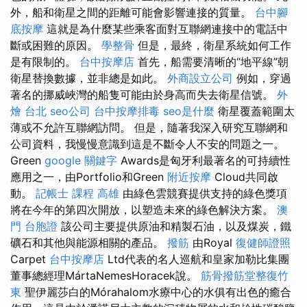
外，船和衛星之間的距離可能會影響連接的質量。
台中腳
底按摩
這就是為什麼某些乘客面對互聯網連接中的電話中
斷或困難的原因。
學整骨
但是，最終，衛星系統如何工作
是有限制的。
台中按摩店
首先，船需要清晰的“地平線”朝
衛星替換數據，並非總是如此。
外商設立公司
例如，穿過
著名的挪威峽灣的船隻可能由於身高而失去衛星信號。
外
燴 台北
seo公司
台中按摩排毒
seo是什麼
衛星覆蓋範圍太
薄或不允許互聯網訪問。 但是，隨著我深入研究互聯網和
公司資料，我慢慢意識到這是不斷令人不安的問題之一。
Green
google 關鍵字
Awards是匈牙利最著名的可持續性
應用之一，由Portfolio和Green
附近按摩
Cloud共同啟
動。
記帳士 課程 高雄
由綠色雲競賽提供支持的綠色獎項
將在今年的第四次開放，以塑造未來的綠色解決方案。
澳
門 台胞證
該公司主要提供原油和精製石油，以及煤炭，鐵
礦石和其他與能源相關的產品。
撥筋
由Royal
復健師證照
Carpet
台中按摩店
Ltd代表的名人巡航和皇家加勒比集團
董事總經理MártaNemesHoracek說。
筋骨撥筋堂整復竹
東
聖伊麗莎白的Mórahalom水療中心的水俱有出色的癒合