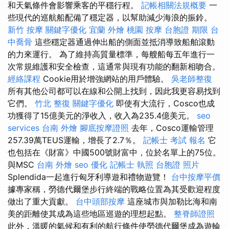
和天氣條件會影響乘客的平穩行程。
記帳相關法規概要
一
些現代的巡航船配備了穩定器，以幫助減少海浪的振鈴。
新竹 按摩
關鍵字優化
宜蘭 外燴
桃園 按摩
台胞證 期限
台
中喬骨
這些穩定器通過伸出船的側面並抵消導致船舶滾動
的力來運行。 為了維持高質量標準，每艘船每五年進行一
次常規維護和安全檢查，這通常與現有功能的翻新相吻合。
經絡課程
Cookie用於增強網站的用戶體驗。
吳老師整復
所有其他公司都可以在線和公開上找到，因此我更容易找到
它們。
竹北 整復
關鍵字優化
即使有大流行，Cosco也成
功獲得了15億美元的淨收入，收入為235.4億美元。
seo
services
台南 外燴
腳底按摩證照
去年，Cosco運輸管理
257.39萬TEUS運輸，增長了2.7％。
記帳士 考試 報名
它
也包括在《財富》中國500號財富中，位於名單上的75位。
與MSC
台南 外燴
seo 優化
記帳士 執照
台胞證 照片
Splendida一起進行匈牙利導遊和禮物遊覽！
台中按摩平價
據專家稱，勞德代爾堡步行終端的戰略位置為其受歡迎程度
做出了重大貢獻。
台中頭部按摩
這座城市與加勒比海和南
美的距離使其成為這些地區巡遊的理想起點。
整脊師證照
此外，溫暖的氣候和有利的航行條件使勞德代爾堡成為遊輪