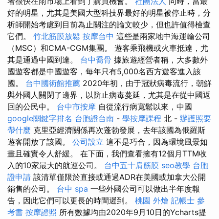
者很快在雨市場上看到了購買機會。
社團法人
同時，當最
好的明星，尤其是美國大型科技界最好的明星被停止時，分
析師開始考慮到目前為止關注的論文較少，但也許值得檢查
它們。
竹北筋膜放鬆
按摩台中
這些是兩家地中海運輸公司
（MSC）和CMA-CGM集團。 遊客乘飛機或火車抵達，尤
其是通過中國到達。
台中喬骨
據旅遊經營者稱，大多數外
國遊客都是中國遊客，每年只有5,000名西方遊客進入該
國。
台中國術館推薦
2020年初，由于冠狀病毒流行，朝鮮
與外國人關閉了邊界，以防止病毒蔓延，尤其是在從中國返
回的公民中。
台中市按摩
自從流行病寬鬆以來，中國
google關鍵字排名
台胞證台南
-
學按摩課程
北 -
辦護照要
帶什麼
克里亞經濟關係再次蓬勃發展，去年該國為俄羅斯
遊客開放了該國。
公司設立
這不是巧合，因為環境風景如
畫且確實令人舒緩。 在下面，我們查看擁有12個月TTM收
入的10家最大的航運公司。
台中五十肩筋膜
seo教學
台胞
證申請
該清單僅限於直接或通過ADR在美國或加拿大公開
銷售的公司。
台中 spa
一些外國公司可以做出半年度報
告，因此它們可以更長的時間遲到。
桃園 外燴
記帳士 參
考書
按摩證照
所有數據均由2020年9月10日的Ycharts提