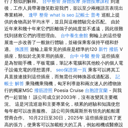
行了類似的解釋。
台中整骨
身體按摩
身體按摩課程
到達
後，工作人員帶著微笑歡迎我們，並以至少兩種語言表現出
專業精神。
逢甲 整骨
what is seo
記帳士 普考
巡航上提
供的食物高於平均水平，並且與這種體驗完全匹配。 由於
近年來和幾十年來它們距離鴿子的純度並不遙遠，因此很難
找到拯救它們的理想理由。
台中養生會館
郵輪上的這些發
展進一步改善了一般旅行體驗，並確保乘客保持平穩和舒
適。
換護照
遊輪上最常見的插座是標準的120
新竹 撥筋
V
插座，類似於北美常用的插座。
台中 中醫 整骨
這些插座
是為智能手機，平板電腦，筆記本電腦和其他較小的個人電
子設備充電的理想選擇。
seo保證第一頁
乘客可以將其工
具直接連接到這些插座，而無需任何轉換器或適配器。
記
帳士 解答
乘飛機乘飛機，匈牙利導遊和兩次迷人的禮物旅
行的獨家MSC
撥筋證照
Poesia Cruise
台胞證宜蘭
- 與我
們一起冒險！ 該公司成立於2003年，沒有改變其主要概
況。 這是河流巡遊和主要專業化，積累的經驗和知識使您
每年都可以改善服務。 該公司與俄羅斯所有領先的船舶運
營商合作。 10月22日至30日，2025年 這些插座提供了更
高的張力，使乘客可以加載較大的工具，例如相機或醫療設