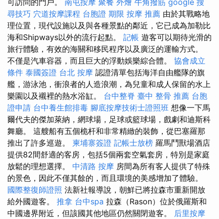
可訪問的門戶。
南屯按摩
聚餐 外燴
牛角撥筋
google 搜
尋技巧
穴道按摩課程
台胞證 期限
按摩 推薦
由於其戰略地
理位置，現代設施以及與各種景點的鄰近，它已成為加勒比
海和Shipways以外的流行起點。
記帳
遊客可以期待光滑的
旅行體驗，有效的海關和移民程序以及廣泛的運輸方式。
不僅是汽車容器，而且巨大的浮動娛樂綜合體。
協會成立
條件
泰國簽證
台北 按摩
認證清單包括海洋自由艦隊的旗
艦，游泳池，衝浪者的人造浪潮，為兒童和成人保留的水上
樂園以及襯裡的熱水浴缸。
台中整脊
臺中 整骨 推薦
台胞
證申請
台中養生館排毒
腳底按摩技術士證照班
想像一下馬
爾代夫的傑加萊納，網球場，足球或籃球場，戲劇和迪斯科
舞廳。 這艘船有五個桅杆和非常精緻的裝飾，從巴塞羅那
推出了許多巡遊。
柬埔寨簽證
記帳士放榜
羅馬鬥獸場酒店
提供82間舒適的客房，包括5個兩套空氣套房，特別是家庭
放鬆的理想選擇。
中清路 按摩
房間為所有客人提供了特殊
的景色，因此不僅其餘的，而且環境的美感增加了體驗。
國際整復師證照
法新社報導說，朝鮮已將拉森市重新開放
給外國遊客。
推拿
台中spa
拉森（Rason）位於俄羅斯和
中國邊界附近，但該國其他地區仍然關閉遊客。
后里按摩