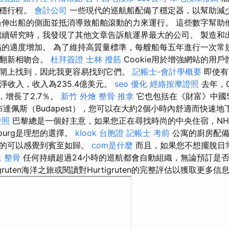
平穩行程。
會計公司
一些現代的巡航船配備了穩定器，以幫助減
伸出船的側面並抵消導致船舶滾動的力來運行。 這些數字幫助
繼續研究時，我發現了其他文章告訴航運界最大的公司。 製造和
交易的適度增加。 為了維持高質量標準，每艘船每五年進行一次常
的翻新相吻合。
杜拜簽證
士林 撥筋
Cookie用於增強網站的用
開上找到，因此我更容易找到它們。
記帳士-會計學概要
即使有
淨收入，收入為235.4億美元。
seo 優化
經絡按摩證照
去年，C
輸，增長了2.7％。
新竹 外燴
整骨 推拿
它也包括在《財富》中國5
布達佩斯（Budapest），您可以在大約2個小時內舒適而快速
證照
巴黎總是一個好主意，如果您正在尋找時尚的中央住宿，N
aubourg是理想的選擇。
klook 台胞證
記帳士 考前
公寓的廚房配備
真的可以感覺到賓至如歸。
com是什麼
而且，如果您不想擺脫日
 整骨
任何持續超過24小時的巡航都會自動組織，無論預訂是
igruten海洋之旅或閱讀對Hurtigruten的完整評估以獲取更多信