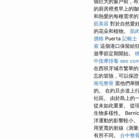
個巨大的窗戶前，
的廚房裡煮早上的
和熱愛的每種需求的寬
筋美容
對於自然愛
的花朵和植物。
肌
價格
Puerta
記帳士
索
這個港口保留給狂
遊季節定期開始。
中按摩排毒
seo co
在西班牙城市繁華的
忘的冒險，可以保
南屯整骨
當他們舉辦
的。 在約旦步道上
社區。 由於島上的
從未如此重要。 從
生物多樣性。 Bern
洋運動的影響較小
用更寬的射線（測
有所不同。
台中整