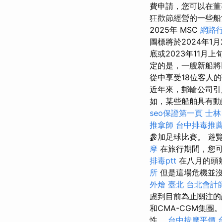
費申請，您可以在董
狂歡節經營的一些船
2025年 MSC
網路
圖標將於2024年1
底或2023年11
定的是，一艘新船
從中享受18位客人
近年來，郵輪公司引
如，某些船舶具有動
seo保證第一頁
士林
推拿師
台中排毒推
參加足球比賽。 遊
摩
在旅行期間，您可
排毒ptt
在八月的頭
所
但是這場危機並
外燴 臺北
台北會計
慮到目前為止關注的
和CMA-CGM集
性。
台中按摩平價