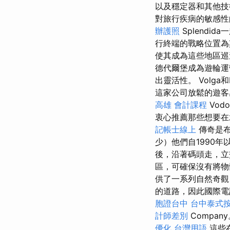
以及穩定器和其他技
對旅行疾病的敏感性
辦護照
Splendi
行終端的戰略位置為
使其成為這些地區
德代爾堡成為遊輪
出靈活性。 Volg
這家公司放鬆的遊
高雄 會計課程
Vod
衷心推薦那些想要在
記帳士線上
傳奇是布
少）他們自1990
後，沿著碼頭走，立
區，可確保沒有將物體
供了一系列自然奇
的道路，因此國際
胞證台中
台中泰式
計師差別
Compa
優化 台灣用語
這些