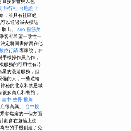
有直接影響與以色
復
旅行社 台胞證
士
線，並具有社區經
也可以通過減去標誌
上取出。
seo
撥筋美
多乘客都希望一致性一
決定將圖書館留在他
數位行銷
專家說，在
與手機操作員合作，
機服務的可用性有時
衛星的漫遊服務，但
設備的人，一些遊輪
神秘的北京和禁忌城
有很多商店和餐館，
s
臺中 整骨 推薦
商店很高興。
台中按
起乘客焦慮的一個方面
計劃會在遊輪上使
為您的手機創建了免