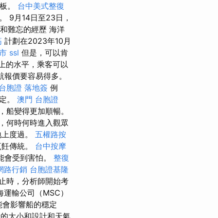
甲板。
台中美式整復
9月14日至23日，
物和難忘的經歷 海洋
筋
計劃在2023年10月
市
ssl
但是，可以肯
上的水平，乘客可以
航報價要容易得多。
台胞證 落地簽
例
錨定。
澳門 台胞證
，船變得更加順暢。
，何時何時進入觀眾
地上度過。
五權路按
烹飪傳統。
台中按摩
能會受到害怕。
整復
網路行銷
台胞證基隆
止時，分析師開始考
運輸公司（MSC）
能會影響船的穩定
的大小和設計和天氣