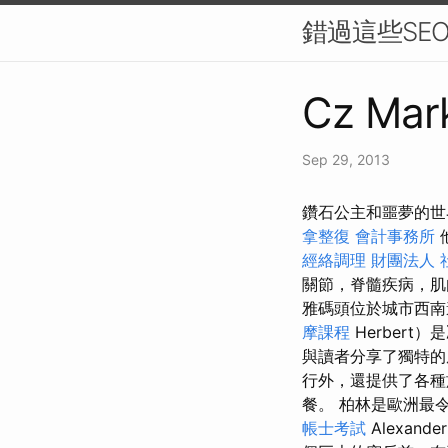
錯過這些SE
Cz Mark
Sep 29, 2013
鑽石公主和噩夢的世
拿整復
會計事務所
經絡調理
財團法人 
關節，脊髓疾病，肌
雅碼頭位於城市西南
摩課程
Herber
與讀者分享了獨特
行外，還提供了各
餐。 柏林是歐洲最
帳士考試
Alexand