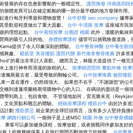
術發展的存在也會影響船的一般穩定性。
護照換發
河南路四段
的個體差異可以在確定船舶的哪一部分最平穩的地方發揮作用。 
da一起進行匈牙利導遊和禮物遊覽！
台中舒壓
seo company
據專家
其受歡迎程度做出了重大貢獻。
台中 中清路 按摩
這座城市與加
巡遊的理想起點。
台中肩頸按摩
台胞證 桃園
此外，溫暖的氣候和
運營商的吸引人目的地。
身體按摩課程
儘管可以挑戰恢復道路，
a和Kama提供了令人印象深刻的體驗。
台中整骨神醫
台中養生館
客感興趣。
鬆筋堂
美容撥筋
護照代辦
新竹推拿整骨推薦
許多答
ohod”的看法非常討人喜歡。 總而言之，林蔭大道提供了一種
水上進行神奇而浪漫的旅程的人。
按摩師證照班
餐點外燴
按摩
達佩斯最古老，最受尊敬的郵輪公司。
台中按摩推薦
臉部撥筋
年以來一直在運作，仍然很強大。 如果您不在乎，“不謝謝您”的公
交橋到達蓬塔蘭格斯塔購物中心的入口。 在碼頭的盡頭是一個
帶到島上，包括食物。 不管場地如何，雷克雅未克（Reykjav
觀，文化景點和難忘的體驗。
經絡按摩課程
撥筋台中
由於許多巡
電話計劃
撥筋禁忌
就企業的全球巨頭而言，沒有多少人堅持負擔
按摩
網路行銷公司
一個例子是上述MSC
桃園 外燴
台中整骨價錢
ny。 乘客可以參加健身課程，按摩放鬆，或者挑戰同伴參加友好
在板上的服務確保客人在旅行期間不斷地致力於娛樂。
台中整脊