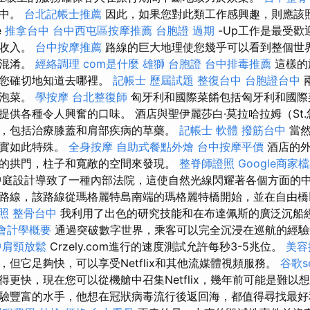
其中。
台北記帳士推薦
因此，如果您對此類工作感興趣，則應該
e
推拿台中
台中西屯區按摩推薦
台胞證 過期
-Up工作是最受歡
高收入。
台中按摩推薦
路線的巨大地理使您幾乎可以看到整個世界
相混淆。
經絡調理
com是什麼
雄獅 台胞證
台中排毒推薦
這樣的
次您確切地知道去哪裡。
記帳士 歷屆試題
整復台中
台胞證台中
製泡菜。
學按摩
台北整復師
匈牙利和國際菜餚包括匈牙利和國際
提供各種令人興奮的口味。 酒店與聖伊麗莎白·莫拉哈拉姆（St
，包括治療膝蓋和肩部疾病的草藥。
記帳士 軟體
撥筋台中
當然
確實如此特殊。
全身按摩
自助式餐點外燴
台中按摩平價
酒店的外
的拱門，柱子和寬敞的空間來發現。
整脊師證照
Google商家
庭設計導致了一種內部法院，這使自然光線閃耀著各個方面的中
路線，該路線從瑪格麗特島南端的瑪格麗特橋開始，並在自由
照
整骨台中
我利用了出色的研究技能和在布達佩斯的廣泛沉船
會計學概要
通過突破數字世界，乘客可以完全沉浸在巡航的經驗
中肩頸放鬆
Crzely.com進行的速度測試允許每秒3-5兆位。
美容
但它足夠快，可以享受Netflix和其他流媒體視頻服務。
谷歌s
更快，現在您可以從機艙中召集Netflix，幾年前可能是難以
驗豐富的水手，他想在冠狀病毒流行後返回海，都值得尋找最