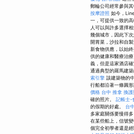
郵輪公司經常參與
按摩證照
如今，Lin
一，可提供一致的
人可以與許多選擇
幾個城市，因此下
開胃菜，沙拉和自
新食物供應，以始終
供的健康和醫療治療
義，但是這家酒店
通過典型的羅馬建築
索引擎
該建築物的中
行船都沿著一條圓形
價格
台中 推拿
換護
確的照片。
記帳士-
的假期的好處。
台
多家庭關係要慢得多，
在某些船上，信號變得
個完全初學者還是經