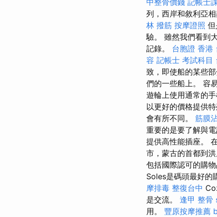
中整骨價錢
記帳士
列，西岸和敘利亞相
林 撥筋
按摩證照
但
驗。 雖然我們看到
記錄。
台胞證 香港
容
記帳士 考試科目
致，即使船的某些
們的一些船上。 容
遊輪上使用通常的手
以更好的價格提供
會有所不同。
筋膜
重要的是要了解與
提供高性能插座。 
市，蒙古的首都到洪
包括國際認可的購
Soles是碼頭最好
摩排毒
整復台中
C
是交流。
逢甲 整骨
用。
豐原按摩推薦