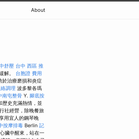
About
中舒壓
台中 西區 推
了緩解。
台胞證 費用
助於治療磨損和炎症
經絡調理
波多黎各瑪
中南屯整骨
Y.
腳底按
和歷史充滿熱情，並
在旅行社經營，除晚餐旅
享用宜人的鋼琴晚
中按摩排毒
Berlin
記
心臟中醒來，站在一