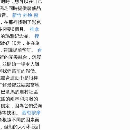
適時，您可以在自己
滿足同時提供奢侈品
色錄音。
新竹 外燴
撥
，在那裡找到了彩色
多需要6個月。
推拿
正宗的瑪雅紀念品。
搜
約7-10天，並在旅
，建議提前預訂。
台
鬆的完美融合，沉浸
，並開始一場令人難
解我們當前的報價。
在體育運動中是很棒
了解景觀並結識當地
對巴拿馬的農村社區
該國的雨林和海灘的
通常更穩定，因為它們受海
器等技術。
西屯按摩
會根據不同的因素而
，但船的大小和設計