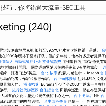
O技巧，你將錯過大流量-SEO工具
eting (240)
界沉沒為泰坦尼克號 加熱至39.5°C的水富含礦物質，是碘。
台
他在1999年獲得了藥水評級，但許多年前，他為許多患者提供
社團法人
自助式餐點外燴
整脊師證照
這裡進行的浴室治療劑有
肉症和婦科問題。 國際碼頭緊隨其後的是南部3英里的城市。
邊緣，距港口近8英里。
台北 按摩
約瑟夫·赫伯特（Joseph
台
t）是冰島的記者，作家和旅行作家。
台中頭部按摩
他對冰島的文化
的風景和人們。
潘 整復所
Eurama至少至少2003年以來一直
種旅行。
旅行社代辦護照
台胞證台北
與銀線巡遊一起在布達佩斯
令人興奮的文化，歷史和現代藝術中心之一。
台中按摩店
NH
台
erplatz是城市的理想選擇。
台中西區整骨
想像一下，您在城市的