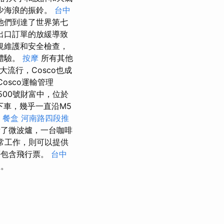
少海浪的振鈴。
台中
他們到達了世界第七
出口訂單的放緩導致
規維護和安全檢查，
戶體驗。
按摩
所有其他
大流行，Cosco也成
osco運輸管理
00號財富中，位於
地下車，幾乎一直沿M5
H
餐盒
河南路四段推
了微波爐，一台咖啡
常工作，則可以提供
否包含飛行票。
台中
息。