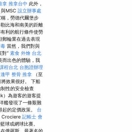
推拿
推拿台中
此外，
與MSC
設立辦事處
稱，勞德代爾堡步
勒比海和南美的距離
有利的航行條件使勞
但郵輪業在過去表現
排毒
當然，我們對與
案對“
素食 外燴 台北
完美而出色的體驗，我
課程台北
台胞證辦理
逢甲 整骨
推拿
（至
司將效果很好。 下船
強制性的安全檢查
ik）為遊客的遊客提
洋艦發現了一條艱難
得起的定價政策。
台
Crociere
記帳士 會
的籃球或網球比賽。
在俄羅斯，最著名的