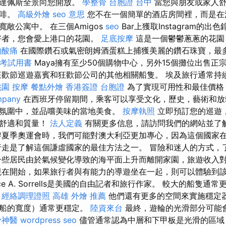
布達佩斯全景向您開放。
學整骨
台胞證 台中
當您與朋友或家人舒
咖啡。
高級外燴
seo 意思
您不在一個簡單的酒店房間裡，而是在
敞公寓中。 在三個Amigos
seo
Bar上獲取Instagram的出
好者，您會愛上港口的花園。
足底按摩
這是一個鬱鬱蔥蔥的花園
肉酸痛
在國際鑽石或氣密朗姆酒蛋糕上捕獲美麗的鑽石珠寶，最
 考試用書
Maya擁有至少50個購物中心，另外15個攤位出售
歡節巡遊嘉賓和狂歡節公司的其他相關船隻。 埃及旅行通常持續
桃園 按摩
餐點外燴
香港簽證 台胞證
為了實現可用性和最佳價格
mpany
在西班牙停留期間，乘客可以享受文化，歷史，藝術和放
氛圍中，並品嚐美味的當地美食。
按摩執照
立即預訂您的巡遊
證舒適和質量！
法人定義
有關更多信息，請訪問我們的網站並了
夏季奧運會時，我們可能對澳大利亞更加專心，因為這個國家
行走是了解這個謙虛國家的最佳方法之一。 冒險和迷人的方式，
一些居民由於氣候變化導致的海平面上升而離開家園，旅遊收入
現在開始，如果旅行者與有能力的導遊坐在一起，則可以體驗到
ice A. Sorrells是美國的自由記者和旅行作家。 較大的船隻
。
經絡調理證照
高雄 外燴 推薦
他們還有更多的空間來實施穩定
量船的寬度）通常更穩定。
陸資來台
最終，遊輪的光滑部分可能
骨神醫
wordpress seo
儘管通常認為中層和下甲板是光滑的區域