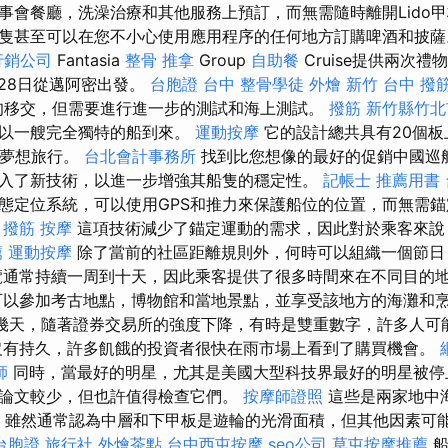
事會餐廳，洗澡治療和其他服務上預訂，而無需隨時離開Lido
隻甚至可以在您不小心使用應用程序的任何地方訂購啤酒和披薩。 
行銷公司
Fantasia
整骨 推拿
Group
自助餐
Cruise提供兩次禮
月28日從邁阿密出發。
台胞證 台中
整骨學徒
外燴 新竹
台中 撥
月上旬移交，但需要進行進一步的測試和海上測試。
撥筋 新竹縣竹北
將以一艘完全獨特的船到來。
運動按摩
它的設計總共具有20個板
的夢想旅行。
台北會計事務所
找到比您想像的最好的促銷中國巡
入了新技術，以進一步增強其船隻的穩定性。
記帳士 推薦用書
態定位系統，可以使用GPS和推力來保護船位的位置，而無需
 撥筋
按摩
這項技術減少了錨定運動的需求，因此對於乘客來說
薦
運動按摩
除了當前的社區距離規則外，何時可以組織一個節日
覽通常持續一周到十天，因此乘客提供了很多時間來在不同目的
以參加考古地點，博物館和當地景點，並享受該地方的海灘和
幾天，隨著證券交易所的強度下降，有時是雙重數字，許多人可
沒有持久，許多飢餓的投資者很快在雨市場上看到了購買機會。
師
同時，當最好的明星，尤其是美國大型科技界最好的明星被停
論文較少，但也許值得檢查它們。
按摩師證照
這些是兩家地中海
團。 雖然通常認為中層和下甲板是遊輪的光滑面積，但其他因素可
台胞證 旅行社
外燴茶點
台中西屯按摩
seo公司
草屯按摩推薦
船