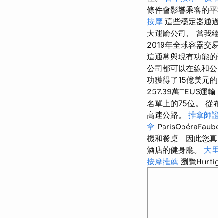
條件會影響乘客的
按摩
這些穩定器通過
大運輸公司。 當我
2019年全球容器
這通常與現有功能
公司都可以在線和公
功獲得了15億美元的
257.39萬TEUS運
名單上的75位。 從
高速公路。
推拿師
拿
ParisOpéraF
機和餐桌，因此您
酒店的健身廳。
大里
按摩推薦
瀏覽Hurt