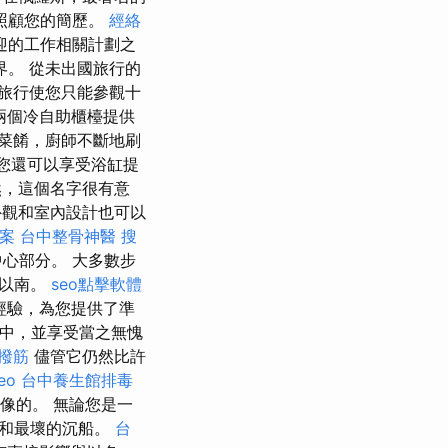
照顧您的簡歷。
經絡
迎的工作相關計劃之
。 從未出國旅行的
旅行使您只能參觀十
兩個冷自助櫃檯提供
菜餚，廚師不斷地刷
.您還可以享受浴缸提
，這個名字很有意
觀和室內設計也可以
檔案
台中整骨神醫
搜
心部分。 大多數步
橋以南。
seo點擊軟體
經驗，為您提供了準
中，並享受當之無愧
撥筋
儘管它仍然比許
eo
台中養生館排毒
想像的。 無論您是一
好和最壞的沉船。
台