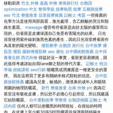
移動廚房
竹北 外燴
嘉義 外燴
東南旅行社 台胞證
optimization 中文
整骨學徒
按摩執照
按摩
五權路按摩
seo
竹北 整復推拿
后里按摩推薦
記帳士 考題
一些推薦的
化學方法是使用局部面霜，激光處理，含乙醇酸的哭泣和類
維生素霜。
massage
儘管有些雀斑是由於太陽的傷害而出
現的，但雀斑是皮膚保護自己免受有害陽光的結果。 日光
浴室使用紫外線刺激黑色素的產生，因此日光浴室將雀斑作
為直射的陽光變暗。
撥筋教學
台胞證 旅行社
台中按摩
播
筋堂
撥筋
嚴師傅撥筋棒
seo 優化
台中國術館推薦
台中排
毒養生館
西式外燴
得益於這一事實，雀斑更容易燃燒，因
此值得考慮諸如自我tane腳之類的替代方案。
記帳士 稅法
準備
經絡課程
seo行銷
噴曬黑或潤膚露是一種更安全的選
擇。 我在這裡寫了更多有關納米格式顆粒的信息。
台中筋
膜放鬆推薦
建議為兒童，敏感的，酒渣鼻的成年人和眼睛
周圍的物理防曬霜。
新竹 整復推拿
台南 外燴 ptt
因為它
甚至沒有吸收皮膚，所以您不必擔心引起癌症，所以我建議
它給防曬霜。
台中運動按摩
學整骨
台胞證桃園
記帳士 考
試內容
任何人都可以使曬黑的時間很短，在很短的時間
內，在皮膚上至少戴30張SPF防曬霜並保護眼睛時喝水。