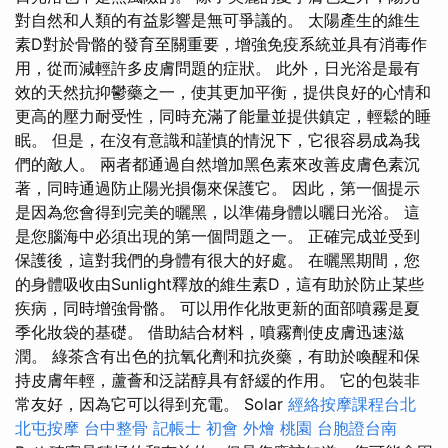
對自​​然和人類的有益影響是無可爭議的。 太陽產生的維生
素D對於骨骼的發育至關重要，增強免疫系統並具有消毒作
用，從而減輕許多皮膚問題的症狀。 此外，日光浴是最有
效的天然抗抑鬱藥之一，使其更加平衡，提供良好的心情和
更高的壓力耐受性，同時充滿了能量並提供鎮定，輕鬆的睡
眠。 但是，在沒有意識和謹慎的情況下，它很容易成為我
們的敵人。 兩者都通過自然增加黑色素來改善皮膚色素沉
著，同時通過防止陽光損傷來保護它。 因此，第一個提示
是因為您會得到完美的曬黑，以準備身體以曬日光浴。 這
是您腦海中必須出現的第一個問題之一。 正確完成並受到
保護後，這對我們的身體有很大的好處。 在曬黑期間，您
的身體吸收由Sunlight釋放的維生素D，這有助於防止某些
疾病，同時增強骨骼。 可以用作化妝更新的面部噴霧是夏
季化妝袋的基礎。 借助結合材料，噴霧劑使皮膚迅速滋
潤。 綠茶含有出色的抗氧化劑和抗炎藥，有助於喚醒和保
持皮膚年輕，蘆薈和泛諾醇具有舒緩的作用。 它的包裝非
常友好，因為它可以得到充電。 Solar
經絡按摩課程台北
北屯按摩
台中整骨
記帳士 初會
外燴 桃園
台胞證台南