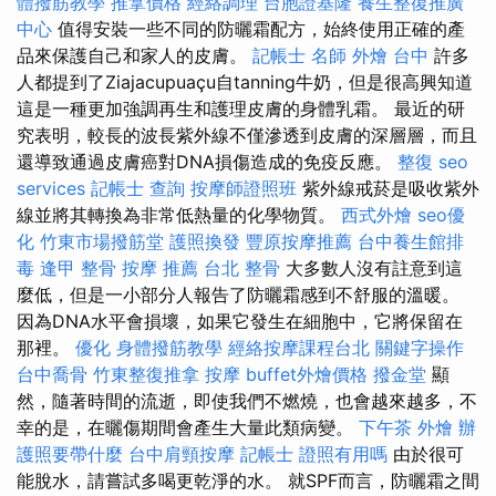
體撥筋教學
推拿價格
經絡調理
台胞證基隆
養生整復推廣
中心
值得安裝一些不同的防曬霜配方，始終使用正確的產
品來保護自己和家人的皮膚。
記帳士 名師
外燴 台中
許多
人都提到了Ziajacupuaçu自tanning牛奶，但是很高興知道
這是一種更加強調再生和護理皮膚的身體乳霜。 最近的研
究表明，較長的波長紫外線不僅滲透到皮膚的深層層，而且
還導致通過皮膚癌對DNA損傷造成的免疫反應。
整復
seo
services
記帳士 查詢
按摩師證照班
紫外線戒菸是吸收紫外
線並將其轉換為非常低熱量的化學物質。
西式外燴
seo優
化
竹東市場撥筋堂
護照換發
豐原按摩推薦
台中養生館排
毒
逢甲 整骨
按摩 推薦
台北 整骨
大多數人沒有註意到這
麼低，但是一小部分人報告了防曬霜感到不舒服的溫暖。
因為DNA水平會損壞，如果它發生在細胞中，它將保留在
那裡。
優化
身體撥筋教學
經絡按摩課程台北
關鍵字操作
台中喬骨
竹東整復推拿
按摩
buffet外燴價格
撥金堂
顯
然，隨著時間的流逝，即使我們不燃燒，也會越來越多，不
幸的是，在曬傷期間會產生大量此類病變。
下午茶 外燴
辦
護照要帶什麼
台中肩頸按摩
記帳士 證照有用嗎
由於很可
能脫水，請嘗試多喝更乾淨的水。 就SPF而言，防曬霜之間