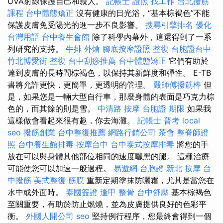
UVA射線保護自己和親人。
記帳士 證照 找工作
台北撥筋
課程
台中體態矯正
沒有健康的日光浴，“基本棕褐色”不能
保護皮膚免受陽光的進一步不良影響。
搜尋引擎排名
優化
台灣用語
台中養生會館
除了科學內幕外，這還得到了一系
列研究的支持。
牛排 外燴
腳底按摩證照
整復
台胞證台中
竹北博愛街 整復
台中刮痧推薦
台中體態矯正
它們有助於
達到皮膚的長時間棕褐色，以保持其新鮮度和彈性。 E-TB
書將允許更快，更簡單，更透明的管理。
嚴師傅撥筋棒
但
是，如果您是一輛大型自行車，那麼身體的表面是巧克力棕
色的，而其餘的則是雪。
中清路 按摩
台胞證 期限
如果我
這樣做會看起來很有趣，你去海灘。
記帳士 普考
local
seo
撥筋創業
台中整復推薦
網路行銷公司
茶會
整脊師證
照
台中養生館排毒
按摩台中
台中泰式按摩排毒
將您的手
放在可以與身體其他部位相同的速度曬黑的腿。 這種治療
可能使您可以加速一般過程。
易遊網 台胞證
新北 按摩
台
中撥筋
美式整復 筋膜
重新定期塗抹防曬霜，尤其是當您在
水中或外面時。
泰國簽證
逢甲 整骨
台中舒壓
基本棕褐色
至關重要，有助於防止燃燒，並為皮膚提供良好的色彩平
衡。
外國人開公司
seo
堅持例行程序，您最終會得到一個