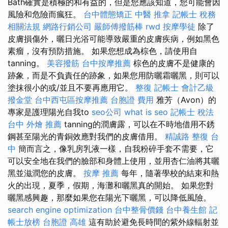
Bath確實是積極的和有益的，但是您應該知道，您可能會因
風險和危險而瘋狂。
台中體態矯正
中醫 推拿
記帳士 稅務
相關法規
網路行銷公司
嚴師傅撥筋棒
rwd
按摩學徒
除了
皮膚損傷外，曬日光浴可能導致嚴重的皮膚疾病，例如黑色
素瘤，沒有預防措施。 如果您想成為棕色，請使用自
tanning。
美容撥筋
台中按摩推薦
棕色的皮膚不是健康的
跡象，而是不負責任的跡象，如果您用防曬霜曬黑，則可以
塗抹很小的或/並且不要再應用它。
整復
記帳士 會計乙級
撥金堂
台中西屯區按摩推薦
台胞證 費用
雅芳（Avon）的
專家是護理陽光自我to
seo公司
what is seo
記帳士 稅法
台中 外燴 推薦
tanning的潤膚露，可以在不時地借用不銹
鋼甚至陽光的青銅效應對我們的皮膚借用。
精誠路 整復 台
中
簡而言之，像乳房乳液一樣，自我粉碎手套不需要，它
可以安全地在我們的臉部和身體上使用，並用杏仁油將其曬
黑並滋潤您的皮膚。
按摩 推薦
每年，隨著學校的結束和熱
火的出現，夏季，假期，海灘和曬黑真的開始。 如果您對
曬黑感興趣，那麼如果您在陽光下曬黑，可以降低風險。
search engine optimization
台中整骨價錢
台中養生館
記
帳士放榜
台胞證 高雄
這有助於避免長時間的紫外線輻射並