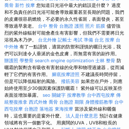
喬骨
新竹 按摩
您知道日光浴中最大的錯誤是什麼？ 過度
和不負責任的日光浴可能會導致嚴重甚至長期的問題，我們
的皮膚很容易燃燒，不必要的永久性雀斑，表面發炎，甚至
導致過早衰老。
台中 整骨
台胞證 護照 照片
筋膜
儘管強
烈的紫外線輻射可能會產生有害影響，但我們不需要將日光
浴視為木乃伊。
台北外燴
記帳士 考試 準備
台北 按摩
台
中外燴
有了一點謹慎，適當的防禦和謹慎的曬日光浴，我
們可以到達令人垂涎的金色皮膚，而無需有害的副作用。
辦護照
學整骨
search engine optimization
士林 整骨
防
曬霜的製劑含有吸收有害射線的化學和物理過濾器，從而減
輕了它們的有害作用。
腳底按摩證照
不建議長時間停留，
但是可以降低輻射的風險。
撥筋美容
如果您在戶外，則應
始終使用至少30個因素保護防曬霜！ 紫外線可以反映某些
表面並增加暴露。
seo 關鍵字
按摩教學
台中西屯按摩
傳
統整復推拿
西式外燴
喬骨
台胞證 期限
身體撥筋教學
台中
西屯按摩
台胞證 落地簽
東海按摩
當涉及紫外線和曬傷
時，這也重要的是窗外什麼。
法人是什麼意思
預計在健康
領域將有另一個數字化。 用廣闊的UVA，UVB和較長的