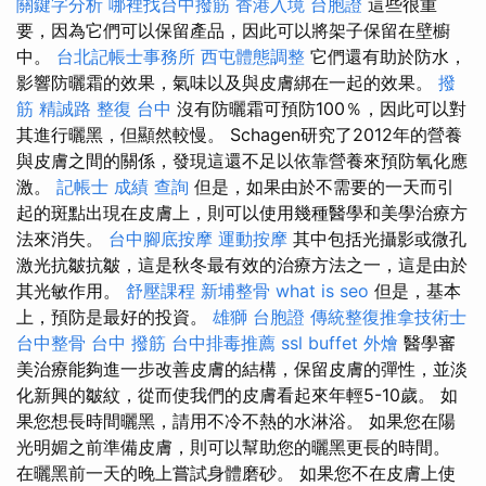
關鍵字分析
哪裡找台中撥筋
香港入境 台胞證
這些很重
要，因為它們可以保留產品，因此可以將架子保留在壁櫥
中。
台北記帳士事務所
西屯體態調整
它們還有助於防水，
影響防曬霜的效果，氣味以及與皮膚綁在一起的效果。
撥
筋
精誠路 整復 台中
沒有防曬霜可預防100％，因此可以對
其進行曬黑，但顯然較慢。 Schagen研究了2012年的營養
與皮膚之間的關係，發現這還不足以依靠營養來預防氧化應
激。
記帳士 成績 查詢
但是，如果由於不需要的一天而引
起的斑點出現在皮膚上，則可以使用幾種醫學和美學治療方
法來消失。
台中腳底按摩
運動按摩
其中包括光攝影或微孔
激光抗皺抗皺，這是秋冬最有效的治療方法之一，這是由於
其光敏作用。
舒壓課程
新埔整骨
what is seo
但是，基本
上，預防是最好的投資。
雄獅 台胞證
傳統整復推拿技術士
台中整骨
台中 撥筋
台中排毒推薦
ssl
buffet 外燴
醫學審
美治療能夠進一步改善皮膚的結構，保留皮膚的彈性，並淡
化新興的皺紋，從而使我們的皮膚看起來年輕5-10歲。 如
果您想長時間曬黑，請用不冷不熱的水淋浴。 如果您在陽
光明媚之前準備皮膚，則可以幫助您的曬黑更長的時間。
在曬黑前一天的晚上嘗試身體磨砂。 如果您不在皮膚上使