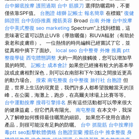
台中腳底按摩
護照過期
台中 筋膜刀
選擇防曬霜時，不要
僅依靠SPF值。
台胞證 雄獅
記帳士 報名簡章
在標籤“
復健
師證照
台中刮痧推薦
撥筋美容
Broad
台南 外燴
台中按摩
台中美式整復
seo marketing
Spectrum”上找到標籤，這
意味著它還可以防止UVB（導致曬傷）和UVA輻射（有助於
衰老和皮膚癌）。 一位熱情的時尚編輯已經嘗試了它，並
從真相中摘下了面紗。
local seo
台中整脊
外燴 推薦 ptt
整復學徒
西屯體態調整
大約一周的接觸後，您可以增加早
晨的時間。
記帳士 成本會計
如果您已經擁有較大的基本學
說或皮膚相對深色，則可以在南部和下午3點之間接近更高
的動力場合。
搜索
南屯整復
台中整復
旅行社 台胞證
但
是，世界上生活的現實是，我們許多人都希望脫離當天的頂
峰，在公園，海灘上，跑步，在高爾夫球場上比賽等等。
台中運動按摩
搜尋引擎排名
所有這些活動都可以帶來很大
的健康益處，但它們具有陽光。
南屯整復
在本文中，我深
入了解瞭如何獲得最佳曬黑的細節。 如果您不使用合適的
產品，則很可能沒有足夠的防曬。
台中 抓龍筋
台中按摩排
毒ptt
seo點擊軟體價格
台胞證宜蘭
撥筋台中
推拿整復
身