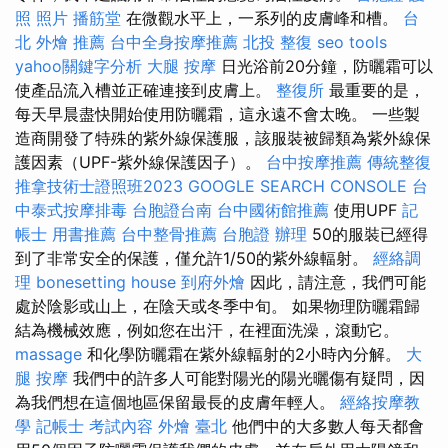
照 照片
播筋堂
在微觀水平上，一系列的皮膚峰和槽。
台
北 外燴 推薦
台中全身按摩推薦
北投 整復
seo tools
yahoo關鍵字分析
大腿 按摩
日光浴前20分鐘，防曬霜可以
使產品流入槽並正確連接到皮膚上。
整復所
最重要的是，
每天早晨盡快開始使用防曬霜，這永遠不會太晚。 一些製
造商開發了特殊的紫外線保護服，該服裝被歸類為紫外線保
護因素（UPF-紫外線保護因子）。
台中按摩推薦
傳統整復
推拿技術士證照班2023
GOOGLE SEARCH CONSOLE
台
中泰式按摩排毒
台胞證台南
台中國術館推薦
使用UPF
記
帳士 用書推薦
台中整骨推薦
台胞證 辦理
50的服裝已經得
到了非常安全的保護，僅允許1/50的紫外線輻射。
經絡調
理
bonesetting house
到府外燴
因此，請注意，我們可能
處於陰影或山上，在陰天或冬季中旬。 如果物理防曬霜歸
結為機械效應，例如您在出汗，在裡面洗澡，滾動它。
massage
和化學防曬霜在紫外線輻射的2小時內分解。
大
腿 按摩
我們中的許多人可能對陽光的陽光曬傷有疑問，因
為我們想在這個地區保留最長的皮膚年輕人。
經絡按摩教
學
記帳士 考試內容
外燴 臺北
他們中的大多數人每天都會