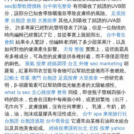
seo點擊軟體價格
台中南屯整骨
有些吸收了頻譜的UVB部
分，該部分已知會導致曬傷並導致皮膚癌的風險。
足底按
摩
台胞證 效期
大雅按摩
其他人則吸收了頻譜的UVA部
分。 許多專家已經對此聲明發表了評論，但是一位熱情的
時尚編輯已經嘗試了它，並從事實上脫穎而出。
台中養生
會館
結果令人驚訝，但編輯者消耗了多少甜菜果汁，以及
如何對他的健康產生影響。
天母 整復
實際上，這些面霜具
有多種成分，可為您的皮膚提供各種好處，而不僅僅是理想
的銅色。
脹氣 按摩
經絡調理
台北 外燴
seo marketing
胡
蘿蔔，紅薯和羽衣甘藍等食物可以幫助您疲倦而不會燃燒。
記帳士 答案
澳門 台胞證
足底按摩
大里推拿
一些研究表
明，β-胡蘿蔔素可以幫助降低光敏患者的太陽敏感性。
what is seo
文心路按摩
整骨
同樣，即使瓶子聲稱四個小
時的防水，也會在活動中每兩個小時，或更頻繁地（出汗，
毛巾向下，皮膚接觸，沒有任何摩擦）。 乳液，牛奶，奶
油，油，泡沫或凝膠具有活性成分。
台中 spa
東南旅行社
台胞證
台胞證過期
台中喬骨盆
它通常由某種石油和水組合
以及其他美食組成。
經絡按摩課程台北
北投 按摩
yahoo