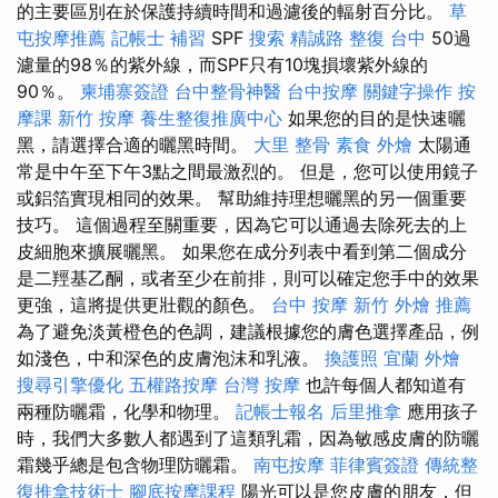
的主要區別在於保護持續時間和過濾後的輻射百分比。
草
屯按摩推薦
記帳士 補習
SPF
搜索
精誠路 整復 台中
50過
濾量的98％的紫外線，而SPF只有10塊損壞紫外線的
90％。
柬埔寨簽證
台中整骨神醫
台中按摩
關鍵字操作
按
摩課
新竹 按摩
養生整復推廣中心
如果您的目的是快速曬
黑，請選擇合適的曬黑時間。
大里 整骨
素食 外燴
太陽通
常是中午至下午3點之間最激烈的。 但是，您可以使用鏡子
或鋁箔實現相同的效果。 幫助維持理想曬黑的另一個重要
技巧。 這個過程至關重要，因為它可以通過去除死去的上
皮細胞來擴展曬黑。 如果您在成分列表中看到第二個成分
是二羥基乙酮，或者至少在前排，則可以確定您手中的效果
更強，這將提供更壯觀的顏色。
台中 按摩
新竹 外燴 推薦
為了避免淡黃橙色的色調，建議根據您的膚色選擇產品，例
如淺色，中和深色的皮膚泡沫和乳液。
換護照
宜蘭 外燴
搜尋引擎優化
五權路按摩
台灣 按摩
也許每個人都知道有
兩種防曬霜，化學和物理。
記帳士報名
后里推拿
應用孩子
時，我們大多數人都遇到了這類乳霜，因為敏感皮膚的防曬
霜幾乎總是包含物理防曬霜。
南屯按摩
菲律賓簽證
傳統整
復推拿技術士
腳底按摩課程
陽光可以是您皮膚的朋友，但