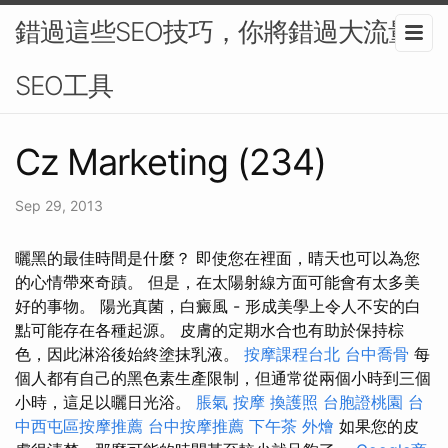
錯過這些SEO技巧，你將錯過大流量-
SEO工具
Cz Marketing (234)
Sep 29, 2013
曬黑的最佳時間是什麼？ 即使您在裡面，晴天也可以為您
的心情帶來奇蹟。 但是，在太陽射線方面可能會有太多美
好的事物。 陽光真菌，白癜風 - 形成美學上令人不安的白
點可能存在各種起源。 皮膚的定期水合也有助於保持棕
色，因此淋浴後始終塗抹乳液。
按摩課程台北
台中喬骨
每
個人都有自己的黑色素生產限制，但通常從兩個小時到三個
小時，這足以曬日光浴。
脹氣 按摩
換護照
台胞證桃園
台
中西屯區按摩推薦
台中按摩推薦
下午茶 外燴
如果您的皮