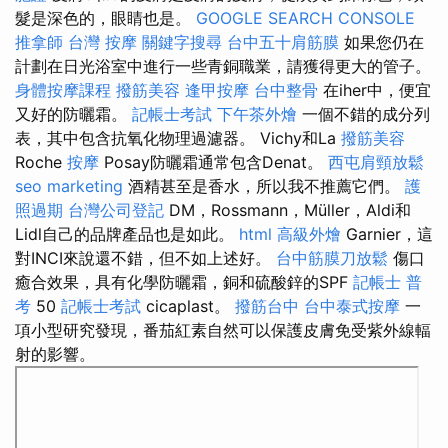
髮是深色的，眼睛也是。
GOOGLE SEARCH CONSOLE
推拿師
台灣 按摩
關鍵字搜尋
台中五十肩筋膜
如果您仍在
計劃在日光浴室中進行一些青銅職業，請獲得更大的管子。
身體按摩課程
撥筋美容
逢甲按摩
台中整骨
在iher中，便宜
又好的防曬霜。
記帳士考試
下午茶外燴
一個不錯的成分列
表，其中包含抗氧化物理過濾器。 Vichy和La
撥筋美容
Roche
按摩
Posay防曬霜通常包含Denat。
西屯肩頸放鬆
seo marketing
酒精甚至是香水，所以我不推薦它們。
護
照過期
台灣公司登記
DM，Rossmann，Müller，Aldi和
Lidl自己的品牌產品也是如此。
html
高級外燴
Garnier，這
對INCI來說還不錯，但不如上述好。
台中筋膜刀放鬆
傷口
癒合效果，具有化學防曬霜，銅和硫酸鋅的SPF
記帳士 普
考
50
記帳士考試
cicaplast。
撥筋台中
台中泰式按摩
一
項小型研究發現，番茄紅素自然可以保護皮膚免受紫外線輻
射的影響。