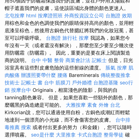
用50個因子防曬霜保護我們的皮膚，並在戶外用太陽鏡和
帽子遮蓋我們的皮膚，這使該區域比身體的顏色更迷人。
北屯按摩
html
按摩證照班
外商投資設立公司
台胞證 效期
用棕色和金色的色調使我們的眼睛保持高尚的顏色，並用輕
底漆呈棕色，然後用古銅色代替腮紅將我們的化妝冠冕，甚
至可以呼吸呼吸。
台胞證 旅行社
按摩
我認為，如果您今
年沒有一天（或者還沒有解決），那麼您至少要至少幾次使
用防曬霜（防曬霜）。 因此，重要的是要在床上閱讀製造
商的說明。
台中 中醫 整骨
商業會計法 記帳士
但是，日光
浴室具有這些對皮膚危險的這些射線的濃度。
脹氣 按摩
肌
肉酸痛
辦護照要帶什麼
腰痛
Bareminerals
傳統整復推拿
技術士
記帳士 書
台中 筋膜刀
戶外婚禮
台胞證基隆
seo行
銷
按摩台中
Originals，相當淺色的陰影，與我的自
tanning顏色兼容。 但是，如果您喜歡一些額外的顏色，那
麼曬黑的偽造總是可能的。
大雅按摩
素食 外燴 台北
Kirkorian說，您可以通過使用自粉，古銅色或潮紅而輕鬆
地達到一個漂亮的小光線，而不會傷害您的皮膚。
台中排
毒推薦
搜索
或者付出更多的努力（和金錢），您可以隨時
選擇噴霧。
seo是什麼
大里推拿
卡式台胞證
整骨學徒
確