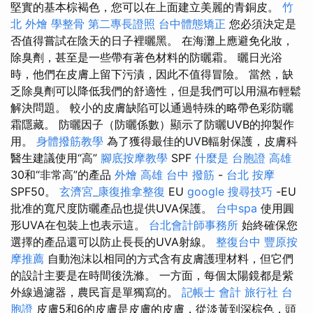
堅實的基本棕褐色，您可以在上面建立美麗的青銅皮。
竹
北 外燴
學整骨
第二專長證照
台中體態矯正
您必須決定是
否值得嘗試在陰天的日子裡曬黑。 在海灘上應避免化妝，
除臭劑，甚至是一些帶有著色材料的防曬霜。 曬日光浴
時，他們在皮膚上留下污漬，因此不值得冒險。 當然，缺
乏除臭劑可以降低我們的舒適性，但是我們可以用濕布輕鬆
解決問題。 較小的皮膚缺陷可以通過特殊的略帶色彩防曬
霜隱藏。 防曬因子（防曬係數）顯示了防曬UVB的抑製作
用。
身體撥筋教學
為了獲得最佳的UVB輻射保護，皮膚科
醫生建議使用“高”
腳底按摩教學
SPF
什麼是
台胞證 高雄
30和“非常高”的產品
外燴 高雄
台中 撥筋
-
台北 按摩
SPF50。
玄濟宮_康復推拿整復
EU
google 搜尋技巧
-EU
批准的寬尺度防曬產品也提供UVA保護。
台中spa
使用圓
形UVA在包裝上也表示這。
台北會計師事務所
始終確保您
選擇的產品還可以防止長長的UVA射線。
整復台中
豐原按
摩推薦
自動泡沫以相同的方式含有皮膚護理材料，但它們
的設計主要是在時間後洗滌。 一方面，每個太陽鏡都是紫
外線過濾器，農民盲是單獨寫的。
記帳士 會計
旅行社 台
胞證
皮膚5和6的皮膚是皮膚的皮膚，從淡黃到深棕色，頭