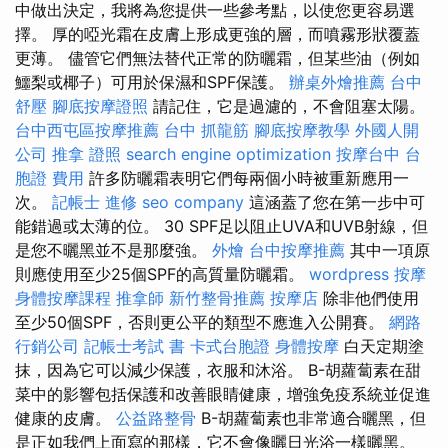
中做出決定，我將為您提供一些參考點，以使您更容易選
擇。 厚的啞光霜在皮膚上形成更強的層，而噴霧形狀覆蓋
更薄。 儘管它們無法替代正常的防曬霜，但某些油（例如
鱷梨或椰子）可用於保濕和SPF保護。
辦桌外燴推薦
台中
舒壓
腳底按摩證照
請記住，它是過濾的，不會阻塞太陽。
台中西屯區按摩推薦
台中 抓龍筋
腳底按摩教學
外國人開
公司
推拿 證照
search engine optimization
按摩台中
台
胞證 費用
許多防曬霜表明它們每兩個小時被重新應用一
次。
記帳士 進修
seo company
這涵蓋了您在第一步中可
能錯過或太薄的位。 30 SPF足以阻止UVA和UVB射線，但
是您不曬黑並不是那麼強。
外燴
台中按摩推薦
其中一項原
則應使用至少25個SPF的高質量防曬霜。
wordpress
按摩
身體按摩課程
推拿師
新竹整骨推薦
按摩店
除非他們使用
至少50個SPF，否則更公平的類型不應進入公開賽。
網路
行銷公司
記帳士考試 書
卡式台胞證
身體按摩
白天定期塗
抹，因為它可以減少保護，衣服和沐浴。 Β-胡蘿蔔素在甜
菜中的影響包括保護和改善眼睛健康，增強免疫系統並促進
健康的皮膚。
公益路整骨
Β-胡蘿蔔素也非常適合曬黑，但
是正如我們上面寫的那樣，它不會像曬日光浴一樣曬黑。