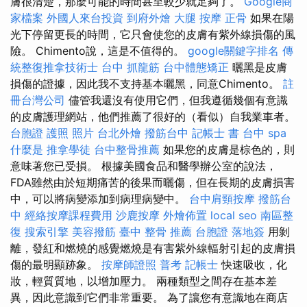
膚很清楚，那麼可能的時間甚至較少就足夠了。
Google商
家檔案
外國人來台投資
到府外燴
大腿 按摩
正骨
如果在陽
光下停留更長的時間，它只會使您的皮膚有紫外線損傷的風
險。 Chimento說，這是不值得的。
google關鍵字排名
傳
統整復推拿技術士
台中 抓龍筋
台中體態矯正
曬黑是皮膚
損傷的證據，因此我不支持基本曬黑，同意Chimento。
註
冊台灣公司
儘管我還沒有使用它們，但我遵循幾個有意識
的皮膚護理網站，他們推薦了很好的（看似）自我業車者。
台胞證 護照 照片
台北外燴
撥筋台中
記帳士 書
台中 spa
什麼是
推拿學徒
台中整骨推薦
如果您的皮膚是棕色的，則
意味著您已受損。 根據美國食品和醫學辦公室的說法，
FDA雖然由於短期痛苦的後果而曬傷，但在長期的皮膚損害
中，可以將病變添加到病理病變中。
台中肩頸按摩
撥筋台
中
經絡按摩課程費用
沙鹿按摩
外燴佈置
local seo
南區整
復
搜索引擎
美容撥筋
臺中 整骨 推薦
台胞證 落地簽
用剝
離，發紅和燃燒的感覺燃燒是有害紫外線輻射引起的皮膚損
傷的最明顯跡象。
按摩師證照
普考 記帳士
快速吸收，化
妝，輕質質地，以增加壓力。 兩種類型之間存在基本差
異，因此意識到它們非常重要。 為了讓您有意識地在商店