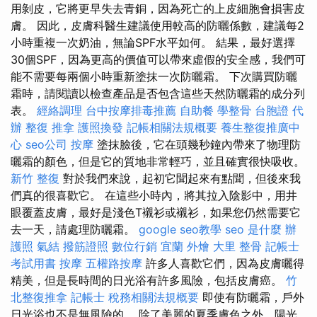
用剝皮，它將更早失去青銅，因為死亡的上皮細胞會損害皮
膚。 因此，皮膚科醫生建議使用較高的防曬係數，建議每2
小時重複一次奶油，無論SPF水平如何。 結果，最好選擇
30個SPF，因為更高的價值可以帶來虛假的安全感，我們可
能不需要每兩個小時重新塗抹一次防曬霜。 下次購買防曬
霜時，請閱讀以檢查產品是否包含這些天然防曬霜的成分列
表。
經絡調理
台中按摩排毒推薦
自助餐
學整骨
台胞證 代
辦
整復 推拿
護照換發
記帳相關法規概要
養生整復推廣中
心
seo公司
按摩
塗抹臉後，它在頭幾秒鐘內帶來了物理防
曬霜的顏色，但是它的質地非常輕巧，並且確實很快吸收。
新竹 整復
對於我們來說，起初它聞起來有點聞，但後來我
們真的很喜歡它。 在這些小時內，將其拉入陰影中，用井
眼覆蓋皮膚，最好是淺色T襯衫或襯衫，如果您仍然需要它
去一天，請處理防曬霜。
google seo教學
seo 是什麼
辦
護照
氣結
撥筋證照
數位行銷
宜蘭 外燴
大里 整骨
記帳士
考試用書
按摩
五權路按摩
許多人喜歡它們，因為皮膚曬得
精美，但是長時間的日光浴有許多風險，包括皮膚癌。
竹
北整復推拿
記帳士 稅務相關法規概要
即使有防曬霜，戶外
日光浴也不是無風險的。 除了美麗的夏季膚色之外，陽光