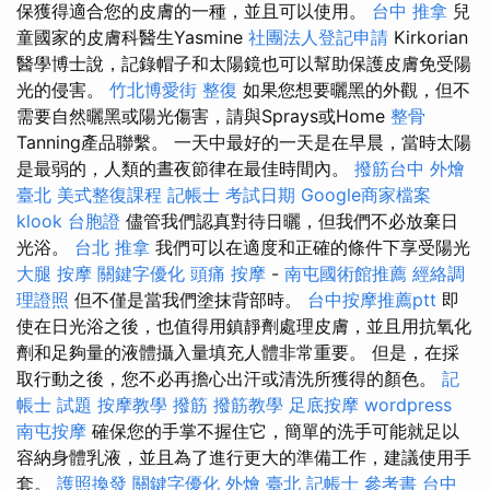
保獲得適合您的皮膚的一種，並且可以使用。
台中 推拿
兒
童國家的皮膚科醫生Yasmine
社團法人登記申請
Kirkorian
醫學博士說，記錄帽子和太陽鏡也可以幫助保護皮膚免受陽
光的侵害。
竹北博愛街 整復
如果您想要曬黑的外觀，但不
需要自然曬黑或陽光傷害，請與Sprays或Home
整骨
Tanning產品聯繫。 一天中最好的一天是在早晨，當時太陽
是最弱的，人類的晝夜節律在最佳時間內。
撥筋台中
外燴
臺北
美式整復課程
記帳士 考試日期
Google商家檔案
klook 台胞證
儘管我們認真對待日曬，但我們不必放棄日
光浴。
台北 推拿
我們可以在適度和正確的條件下享受陽光
大腿 按摩
關鍵字優化
頭痛 按摩
-
南屯國術館推薦
經絡調
理證照
但不僅是當我們塗抹背部時。
台中按摩推薦ptt
即
使在日光浴之後，也值得用鎮靜劑處理皮膚，並且用抗氧化
劑和足夠量的液體攝入量填充人體非常重要。 但是，在採
取行動之後，您不必再擔心出汗或清洗所獲得的顏色。
記
帳士 試題
按摩教學
撥筋
撥筋教學
足底按摩
wordpress
南屯按摩
確保您的手掌不握住它，簡單的洗手可能就足以
容納身體乳液，並且為了進行更大的準備工作，建議使用手
套。
護照換發
關鍵字優化
外燴 臺北
記帳士 參考書
台中