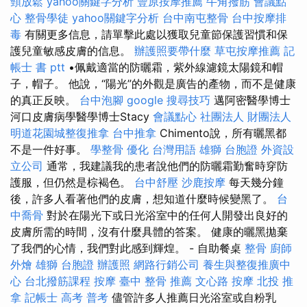
頸放鬆
yahoo關鍵字分析
豐原按摩推薦
牛角撥筋
會議點
心
整骨學徒
yahoo關鍵字分析
台中南屯整骨
台中按摩排
毒
有關更多信息，請單擊此處以獲取兒童節保護習慣和保
護兒童敏感皮膚的信息。
辦護照要帶什麼
草屯按摩推薦
記
帳士 書 ptt
•佩戴適當的防曬霜，紫外線濾鏡太陽鏡和帽
子，帽子。 他說，“陽光”的外觀是廣告的產物，而不是健康
的真正反映。
台中泡腳
google 搜尋技巧
邁阿密醫學博士
河口皮膚病學醫學博士Stacy
會議點心
社團法人 財團法人
明道花園城整復推拿
台中推拿
Chimento說，所有曬黑都
不是一件好事。
學整骨
優化 台灣用語
雄獅 台胞證
外資設
立公司
通常，我建議我的患者說他們的防曬霜勤奮時穿防
護服，但仍然是棕褐色。
台中舒壓
沙鹿按摩
每天幾分鐘
後，許多人看著他們的皮膚，想知道什麼時候變黑了。
台
中喬骨
對於在陽光下或日光浴室中的任何人開發出良好的
皮膚所需的時間，沒有什麼具體的答案。 健康的曬黑拋棄
了我們的心情，我們對此感到輝煌。 - 自助餐桌
整骨
廚師
外燴
雄獅 台胞證
辦護照
網路行銷公司
養生與整復推廣中
心
台北撥筋課程
按摩
臺中 整骨 推薦
文心路 按摩
北投 推
拿
記帳士 高考 普考
儘管許多人推薦日光浴室或自粉乳