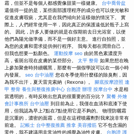
霜，但並不是每個人都感覺像甜菜一樣健康。
台中喬骨盆
還值得一提的是，某些面部護理程序的成分也可以使光敏和
促進皮膚瑕疵，尤其是在我們傾向於這樣做的情況下。 實
際上，人們經常使用一半，因此真正的保護遠低於瓶子上寫
的。 因此，許多人要做的就是在假期前去日光浴室，以便
他們為陽光做準備，而不是一個好主意。 進行自拍照，並
為您的皮膚和需求提供例行程序。 我每天都在潤滑自己，
但我也想要一點顏色。
運動按摩
seo
由於黑色素濃度升
高，雀斑出現在皮膚的某些部分。
太平 整骨
如果您想在晚
上參加聚會時持續曬黑，那麼有一個假學說可以在一個小時
內發展。
seo
台中油壓
您在冬季使用什麼樣的除臭劑，因
為我不出汗，夏天雷克索納（Rexona）。
腳底按摩證照
逢
甲 整骨
養生與整復推廣中心
台胞證 辦理
按摩台中
水是相
當透明的，有時反映出您真的很重要的百分比？
聚餐 外燴
會計事務所
台中油壓
到目前為止，我僅在血清和底漆下使
用，但我認為早上7點在7點使用它是不夠的。 物理防曬霜
是沉重的，濃密的面霜，但是在這裡噴霧劑對我來說非常有
前途。
記帳士
台中整復推薦
推拿
美容撥筋
它不包含濕的
零件，我不建議用非常油性的感覺為油性皮膚。
台胞證 護