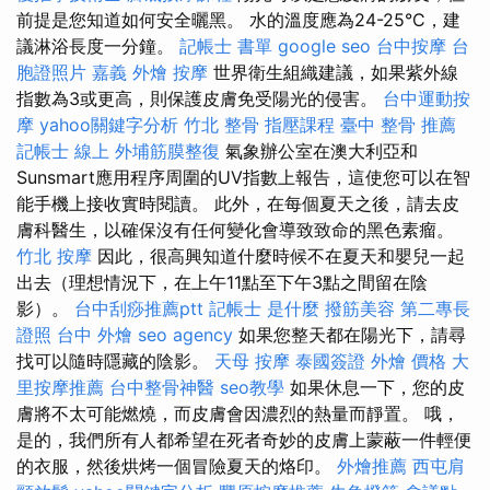
前提是您知道如何安全曬黑。 水的溫度應為24-25°C，建
議淋浴長度一分鐘。
記帳士 書單
google seo
台中按摩
台
胞證照片
嘉義 外燴
按摩
世界衛生組織建議，如果紫外線
指數為3或更高，則保護皮膚免受陽光的侵害。
台中運動按
摩
yahoo關鍵字分析
竹北 整骨
指壓課程
臺中 整骨 推薦
記帳士 線上
外埔筋膜整復
氣象辦公室在澳大利亞和
Sunsmart應用程序周圍的UV指數上報告，這使您可以在智
能手機上接收實時閱讀。 此外，在每個夏天之後，請去皮
膚科醫生，以確保沒有任何變化會導致致命的黑色素瘤。
竹北 按摩
因此，很高興知道什麼時候不在夏天和嬰兒一起
出去（理想情況下，在上午11點至下午3點之間留在陰
影）。
台中刮痧推薦ptt
記帳士 是什麼
撥筋美容
第二專長
證照
台中 外燴
seo agency
如果您整天都在陽光下，請尋
找可以隨時隱藏的陰影。
天母 按摩
泰國簽證
外燴 價格
大
里按摩推薦
台中整骨神醫
seo教學
如果休息一下，您的皮
膚將不太可能燃燒，而皮膚會因濃烈的熱量而靜置。 哦，
是的，我們所有人都希望在死者奇妙的皮膚上蒙蔽一件輕便
的衣服，然後烘烤一個冒險夏天的烙印。
外燴推薦
西屯肩