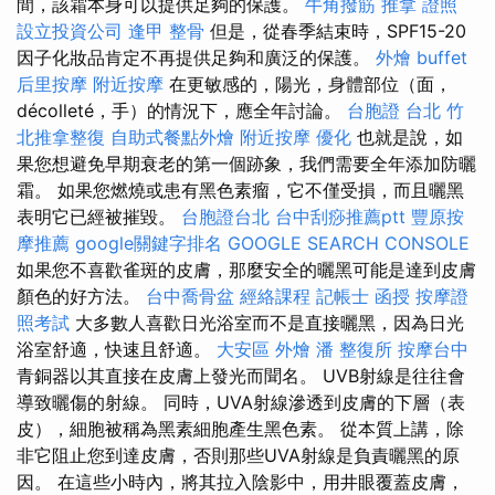
間，該霜本身可以提供足夠的保護。
牛角撥筋
推拿 證照
設立投資公司
逢甲 整骨
但是，從春季結束時，SPF15-20
因子化妝品肯定不再提供足夠和廣泛的保護。
外燴 buffet
后里按摩
附近按摩
在更敏感的，陽光，身體部位（面，
décolleté，手）的情況下，應全年討論。
台胞證 台北
竹
北推拿整復
自助式餐點外燴
附近按摩
優化
也就是說，如
果您想避免早期衰老的第一個跡象，我們需要全年添加防曬
霜。 如果您燃燒或患有黑色素瘤，它不僅受損，而且曬黑
表明它已經被摧毀。
台胞證台北
台中刮痧推薦ptt
豐原按
摩推薦
google關鍵字排名
GOOGLE SEARCH CONSOLE
如果您不喜歡雀斑的皮膚，那麼安全的曬黑可能是達到皮膚
顏色的好方法。
台中喬骨盆
經絡課程
記帳士 函授
按摩證
照考試
大多數人喜歡日光浴室而不是直接曬黑，因為日光
浴室舒適，快速且舒適。
大安區 外燴
潘 整復所
按摩台中
青銅器以其直接在皮膚上發光而聞名。 UVB射線是往往會
導致曬傷的射線。 同時，UVA射線滲透到皮膚的下層（表
皮），細胞被稱為黑素細胞產生黑色素。 從本質上講，除
非它阻止您到達皮膚，否則那些UVA射線是負責曬黑的原
因。 在這些小時內，將其拉入陰影中，用井眼覆蓋皮膚，