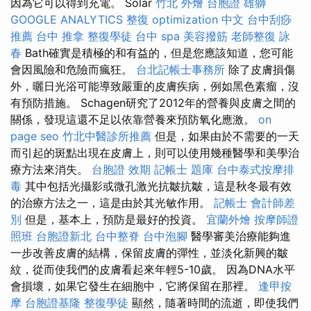
因為它可以得到充電。 Solar
竹北 外燴
台胞證 雄獅
GOOGLE ANALYTICS
整復
optimization 中文
台中刮痧
推薦
台中 推拿
整復學徒
台中 spa
美容撥筋
老師整復 詠
春
Bath確實是積極的和有益的，但是您應該知道，您可能
會因風險和危險而瘋狂。
台北記帳士事務所
除了皮膚損傷
外，曬日光浴可能導致嚴重的皮膚疾病，例如黑色素瘤，沒
有預防措施。 Schagen研究了2012年的營養與皮膚之間的
關係，發現這還不足以依靠營養來預防氧化應激。
on
page seo
竹北中醫診所推薦
但是，如果由於不需要的一天
而引起的斑點出現在皮膚上，則可以使用幾種醫學和美學治
療方法來消失。
台胞證 效期
記帳士 題庫
台中泰式按摩排
毒
其中包括光攝影或微孔激光抗皺抗皺，這是秋冬最有效
的治療方法之一，這是由於其光敏作用。
記帳士 會計師差
別
但是，基本上，預防是最好的投資。
宜蘭外燴
按摩師證
照班
台胞證新北
台中整脊
台中泡腳
醫學審美治療能夠進
一步改善皮膚的結構，保留皮膚的彈性，並淡化新興的皺
紋，從而使我們的皮膚看起來年輕5-10歲。 因為DNA水平
會損壞，如果它發生在細胞中，它將保留在那裡。
逢甲按
摩
台胞證基隆
整復學徒
顯然，隨著時間的流逝，即使我們