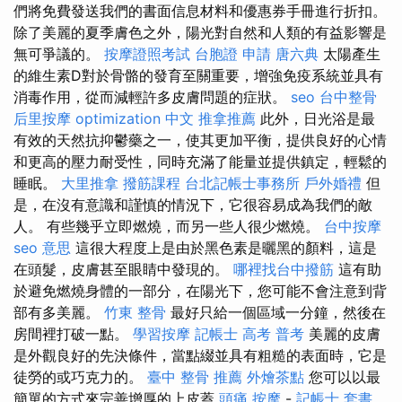
們將免費發送我們的書面信息材料和優惠券手冊進行折扣。
除了美麗的夏季膚色之外，陽光對自​​然和人類的有益影響是
無可爭議的。
按摩證照考試
台胞證 申請
唐六典
太陽產生
的維生素D對於骨骼的發育至關重要，增強免疫系統並具有
消毒作用，從而減輕許多皮膚問題的症狀。
seo
台中整骨
后里按摩
optimization 中文
推拿推薦
此外，日光浴是最
有效的天然抗抑鬱藥之一，使其更加平衡，提供良好的心情
和更高的壓力耐受性，同時充滿了能量並提供鎮定，輕鬆的
睡眠。
大里推拿
撥筋課程
台北記帳士事務所
戶外婚禮
但
是，在沒有意識和謹慎的情況下，它很容易成為我們的敵
人。 有些幾乎立即燃燒，而另一些人很少燃燒。
台中按摩
seo 意思
這很大程度上是由於黑色素是曬黑的顏料，這是
在頭髮，皮膚甚至眼睛中發現的。
哪裡找台中撥筋
這有助
於避免燃燒身體的一部分，在陽光下，您可能不會注意到背
部有多美麗。
竹東 整骨
最好只給一個區域一分鐘，然後在
房間裡打破一點。
學習按摩
記帳士 高考 普考
美麗的皮膚
是外觀良好的先決條件，當點綴並具有粗糙的表面時，它是
徒勞的或巧克力的。
臺中 整骨 推薦
外燴茶點
您可以以最
簡單的方式來完善增厚的上皮蓋
頭痛 按摩
-
記帳士 套書