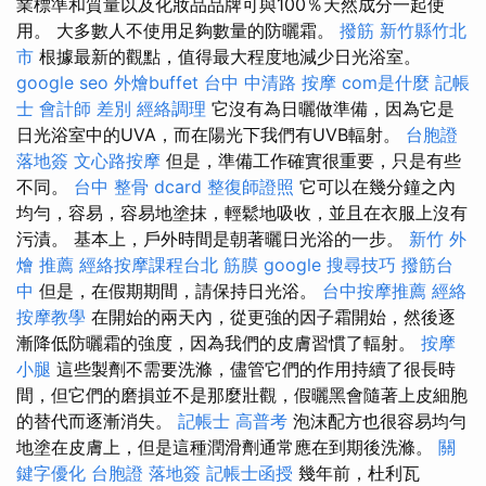
業標準和質量以及化妝品品牌可與100％天然成分一起使
用。 大多數人不使用足夠數量的防曬霜。
撥筋 新竹縣竹北
市
根據最新的觀點，值得最大程度地減少日光浴室。
google seo
外燴buffet
台中 中清路 按摩
com是什麼
記帳
士 會計師 差別
經絡調理
它沒有為日曬做準備，因為它是
日光浴室中的UVA，而在陽光下我們有UVB輻射。
台胞證
落地簽
文心路按摩
但是，準備工作確實很重要，只是有些
不同。
台中 整骨 dcard
整復師證照
它可以在幾分鐘之內
均勻，容易，容易地塗抹，輕鬆地吸收，並且在衣服上沒有
污漬。 基本上，戶外時間是朝著曬日光浴的一步。
新竹 外
燴 推薦
經絡按摩課程台北
筋膜
google 搜尋技巧
撥筋台
中
但是，在假期期間，請保持日光浴。
台中按摩推薦
經絡
按摩教學
在開始的兩天內，從更強的因子霜開始，然後逐
漸降低防曬霜的強度，因為我們的皮膚習慣了輻射。
按摩
小腿
這些製劑不需要洗滌，儘管它們的作用持續了很長時
間，但它們的磨損並不是那麼壯觀，假曬黑會隨著上皮細胞
的替代而逐漸消失。
記帳士 高普考
泡沫配方也很容易均勻
地塗在皮膚上，但是這種潤滑劑通常應在到期後洗滌。
關
鍵字優化
台胞證 落地簽
記帳士函授
幾年前，杜利瓦