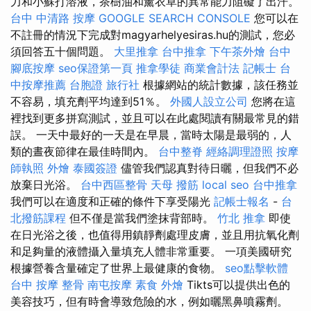
力和小蘇打溶液，茶樹油和薰衣草的異常能力阻礙了出汗。
台中 中清路 按摩
GOOGLE SEARCH CONSOLE
您可以在
不註冊的情況下完成對magyarhelyesiras.hu的測試，您必
須回答五十個問題。
大里推拿
台中推拿
下午茶外燴
台中
腳底按摩
seo保證第一頁
推拿學徒
商業會計法 記帳士
台
中按摩推薦
台胞證 旅行社
根據網站的統計數據，該任務並
不容易，填充劑平均達到51％。
外國人設立公司
您將在這
裡找到更多拼寫測試，並且可以在此處閱讀有關最常見的錯
誤。 一天中最好的一天是在早晨，當時太陽是最弱的，人
類的晝夜節律在最佳時間內。
台中整脊
經絡調理證照
按摩
師執照
外燴
泰國簽證
儘管我們認真對待日曬，但我們不必
放棄日光浴。
台中西區整骨
天母 撥筋
local seo
台中推拿
我們可以在適度和正確的條件下享受陽光
記帳士報名
-
台
北撥筋課程
但不僅是當我們塗抹背部時。
竹北 推拿
即使
在日光浴之後，也值得用鎮靜劑處理皮膚，並且用抗氧化劑
和足夠量的液體攝入量填充人體非常重要。 一項美國研究
根據營養含量確定了世界上最健康的食物。
seo點擊軟體
台中 按摩 整骨
南屯按摩
素食 外燴
Tikts可以提供出色的
美容技巧，但有時會導致危險的水，例如曬黑鼻噴霧劑。