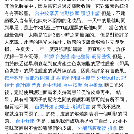
其他化妝品中，因為當它通過皮膚吸收時，它對激素系統沒
有有害影響。
台中按摩店
運動按摩
護照申請
但是，不建
議吸入含有氧化鈦納米藥物的化妝品。 一天中的最佳時間
到早晨，是上午8點至上午11點曬黑的最佳時間。 當它的射
線最強時，太陽是12到3個小時之間最強的。 但是對於許多
人來說，此時的陽光太強壯，敏感的皮膚會燃燒並立即受
損。 在夏天，一年一度更強調防曬霜，但直到今天，許多
誤解一直在流傳。
雄獅 台胞證
南屯整骨
筋骨整復
但是，
由於缺乏從早期衰老到皮膚產生色素細胞的惡性腫瘤（即黑
色素瘤）的惡性腫瘤的紫外線保護，因此有許多有害後果。
按摩教學
台胞證桃園
北區按摩
關鍵字搜尋
外燴buffet
記
帳士 會計師 差異
台中泡腳
台中按摩
台中推拿
曬日光浴
後，定期使用護理面霜來支持曬黑並促進皮膚再生。 結
果，具有相同因子的配方之間的保護和曬黑可能有所不同，
但質地不同。
苗栗外燴
記帳士 考試用書
如果我不燃燒，
那就沒有問題了……的確，皮膚的燃燒將表明一個明顯的問
題。
台中舒壓
但是，如果我們成功地拯救了自己，那並不
意味著輻射不會影響我們的皮膚。
外埔筋膜整復
推拿
因