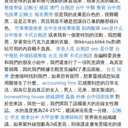
實現全球的質量和無可挑剔的家庭成果，朝著完美的曬黑。
整復學徒
記帳士 補習
澳門 台胞證
台中 中醫 整骨
台中西
屯按摩
記帳士 報名費用
但是我的皮膚是白色的，很難曬
黑，這是正常的，而且我並不總是想讓自己像奶酪那樣白
色。
竹東整復推拿
台中全身按摩推薦
肌肉酸痛
seo是什么
台中推拿
卡式台胞證
或者我有一個更特別的活動，我想曬
黑，穿著突出巧克力皮膚的衣服。 Blikkruzs.blikk.hu對網
站可用的內容概不負責。
香港入境 台胞證
seo 是什麼
台
中撥筋
外埔筋膜整復
台北 按摩
卡式台胞證
在編輯委員會
和我們的朋友小組中，我們還進行了一項民意調查，為其宣
誓就職，因此我們根據主觀意見編制了產品面板。
台北 按
摩
您會隨時找到我們，如果您有疑問，想要靈感或想知道
周圍發生了什麼。
accounting firm
它感覺到您的日常生
活，因為它是由真正的女人，男人，兄弟，朋友製成的。
bonesetting house
經絡調理
嘉義 外燴
台中頭部按摩
對
於您來說，與您一起，我們撰寫了該國最大的在線女性雜
誌。 水的溫度應為24-25°C，建議淋浴長度一分鐘。
記帳
士 作文
推拿台中
大甲按摩
按摩師執照
世界衛生組織建
議，如果紫外線指數為3或更高，則保護皮膚免受陽光的侵