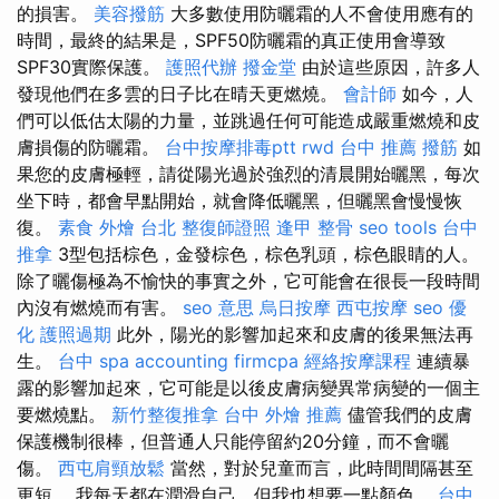
的損害。
美容撥筋
大多數使用防曬霜的人不會使用應有的
時間，最終的結果是，SPF50防曬霜的真正使用會導致
SPF30實際保護。
護照代辦
撥金堂
由於這些原因，許多人
發現他們在多雲的日子比在晴天更燃燒。
會計師
如今，人
們可以低估太陽的力量，並跳過任何可能造成嚴重燃燒和皮
膚損傷的防曬霜。
台中按摩排毒ptt
rwd
台中 推薦 撥筋
如
果您的皮膚極輕，請從陽光過於強烈的清晨開始曬黑，每次
坐下時，都會早點開始，就會降低曬黑，但曬黑會慢慢恢
復。
素食 外燴 台北
整復師證照
逢甲 整骨
seo tools
台中
推拿
3型包括棕色，金發棕色，棕色乳頭，棕色眼睛的人。
除了曬傷極為不愉快的事實之外，它可能會在很長一段時間
內沒有燃燒而有害。
seo 意思
烏日按摩
西屯按摩
seo 優
化
護照過期
此外，陽光的影響加起來和皮膚的後果無法再
生。
台中 spa
accounting firmcpa
經絡按摩課程
連續暴
露的影響加起來，它可能是以後皮膚病變異常病變的一個主
要燃燒點。
新竹整復推拿
台中 外燴 推薦
儘管我們的皮膚
保護機制很棒，但普通人只能停留約20分鐘，而不會曬
傷。
西屯肩頸放鬆
當然，對於兒童而言，此時間間隔甚至
更短。 我每天都在潤滑自己，但我也想要一點顏色。
台中