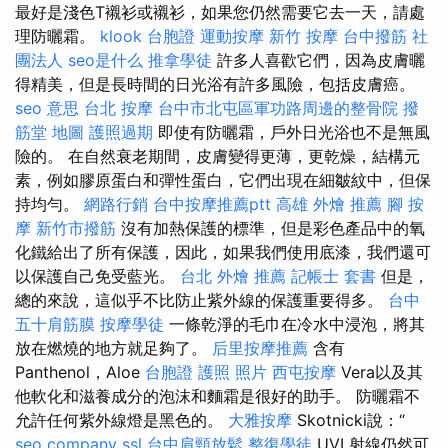
最好是淺色T襯衫或襯衫，如果您仍然需要它去一天，請處
理防曬霜。
klook 台胞證
運動按摩
新竹 按摩
台中撥筋
社
團法人
seo是什么
推拿學徒
許多人喜歡它們，因為皮膚曬
得精美，但是長時間的日光浴有許多風險，包括皮膚癌。
seo 意思
台北 按摩
台中市北屯區軍功路周邊的整骨院
撥
筋堂 地圖
護照過期
即使有防曬霜，戶外日光浴也不是無風
險的。 在自然衰老期間，皮膚變得更薄，更乾燥，結構元
素，例如膠原蛋白和彈性蛋白，它們出現在細皺紋中，但保
持均勻。
網路行銷
台中按摩推薦ptt
高雄 外燴 推薦
腳 按
摩
新竹市撥筋
沒有加熱保護的標準，但是彩色產品中的氧
化鐵給出了所有保護，因此，如果我們使用底漆，我們還可
以保護自己免受藍光。
台北 外燴 推薦
記帳士 套書
但是，
總的來說，這似乎不比防止紫外線的保護重要得多。
台中
五十肩筋膜
按摩學徒
一條乾淨的毛巾在冷水中浸泡，將其
放在燃燒的地方就足夠了。
后里按摩推薦
含有
Panthenol，Aloe
台胞證 護照 照片
西屯按摩
Vera以及其
他軟化和滋養成分的泡沫和麵霜是很好的助手。 防曬霜不
允許任何紫外線燈是黑色的。
大雅按摩
Skotnicki說：“
seo company
ssl
台中肩頸放鬆
整復學徒
UVL射線仍然可