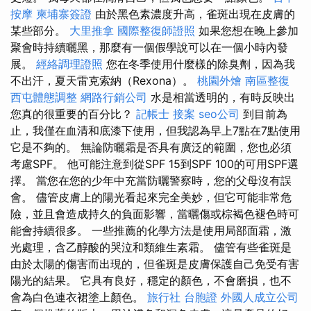
按摩
柬埔寨簽證
由於黑色素濃度升高，雀斑出現在皮膚的
某些部分。
大里推拿
國際整復師證照
如果您想在晚上參加
聚會時持續曬黑，那麼有一個假學說可以在一個小時內發
展。
經絡調理證照
您在冬季使用什麼樣的除臭劑，因為我
不出汗，夏天雷克索納（Rexona）。
桃園外燴
南區整復
西屯體態調整
網路行銷公司
水是相當透明的，有時反映出
您真的很重要的百分比？
記帳士 接案
seo公司
到目前為
止，我僅在血清和底漆下使用，但我認為早上7點在7點使用
它是不夠的。 無論防曬霜是否具有廣泛的範圍，您也必須
考慮SPF。 他可能注意到從SPF 15到SPF 100的可用SPF選
擇。 當您在您的少年中充當防曬警察時，您的父母沒有誤
會。 儘管皮膚上的陽光看起來完全美妙，但它可能非常危
險，並且會造成持久的負面影響，當曬傷或棕褐色褪色時可
能會持續很多。 一些推薦的化學方法是使用局部面霜，激
光處理，含乙醇酸的哭泣和類維生素霜。 儘管有些雀斑是
由於太陽的傷害而出現的，但雀斑是皮膚保護自己免受有害
陽光的結果。 它具有良好，穩定的顏色，不會磨損，也不
會為白色連衣裙塗上顏色。
旅行社 台胞證
外國人成立公司