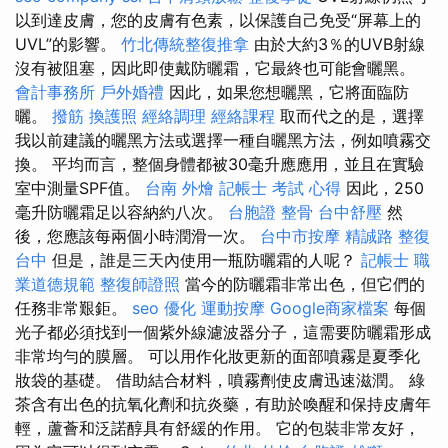
以到達皮膚，您的皮膚有色素，以保護自己免受“屏幕上的
UVL”的影響。
竹北傳統整復推拿
由於大約3％的UVB射線
沒有被阻塞，因此即使戴防曬霜，它最終也可能會曬黑。
會計事務所
戶外婚禮
因此，如果您想曬黑，它將面臨防
曬。
撥筋
換護照
經絡調理
經絡課程
取而代之的是，選擇
我以前建議的曬黑方法或選擇一種自曬黑方法，例如噴霧交
換。 平均而言，整個身體都被30毫升應應用，並且在實驗
室中測量SPF值。
台南 外燴
記帳士 考試 心得
因此，250
毫升防曬霜足以容納約八次。
台胞證
整骨
台中舒壓
然
後，您應該每兩個小時潤滑一次。
台中市按摩
精誠路 整復
台中
但是，誰是三天內使用一瓶防曬霜的人呢？
記帳士 職
業道德規範
整復師證照
當今的防曬霜非常出色，但它們的
任務非常艱鉅。
seo 優化
運動按摩
Google商家檔案
每個
光子都必須找到一個紫外線濾波器分子，這需要防曬霜形成
非常均勻的膜層。 可以用作化妝更新的面部噴霧是夏季化
妝袋的基礎。 借助結合材料，噴霧劑使皮膚迅速滋潤。 綠
茶含有出色的抗氧化劑和抗炎藥，有助於喚醒和保持皮膚年
輕，蘆薈和泛諾醇具有舒緩的作用。 它的包裝非常友好，