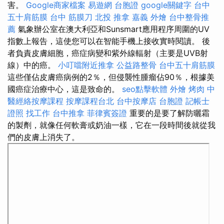
害。
Google商家檔案
易遊網 台胞證
google關鍵字
台中
五十肩筋膜
台中 筋膜刀
北投 推拿
嘉義 外燴
台中整骨推
薦
氣象辦公室在澳大利亞和Sunsmart應用程序周圍的UV
指數上報告，這使您可以在智能手機上接收實時閱讀。 後
者負責皮膚細胞，癌症病變和紫外線輻射（主要是UVB射
線）中的癌。
小叮噹附近推拿
公益路整骨
台中五十肩筋膜
這些僅佔皮膚癌病例的2％，但侵襲性腫瘤佔90％，根據美
國癌症治療中心，這是致命的。
seo點擊軟體
外燴 烤肉
中
醫經絡按摩課程
按摩課程台北
台中按摩店
台胞證
記帳士
證照 找工作
台中推拿
菲律賓簽證
重要的是要了解防曬霜
的製劑，就像任何軟膏或奶油一樣，它在一段時間後就從我
們的皮膚上消失了。