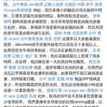
同。
台中整復
seo軟體
記帳士放榜
台胞證 代辦
新竹 推拿
Google商家檔案
例如，當許多微小的皺紋出現在臉部中間
時，它通常是陽光損傷的標誌，顏料斑點也是如此。
脊椎
側彎
顏料斑點有多種類型，並非所有類型都是由陽光損傷
引起的，例如，黃褐斑不僅是紫外線損傷的結果，而且所謂
的老年斑是由紫外線引起的。
廚師 外燴
北區按摩
台中 整
骨 dcard
台中整骨推薦
推拿 證照
這通常以大多數暴露於
面部，décolleté或手的紫外線形式出現在五十多個以上。
如果您想全年保持青銅皮，可以決定參觀日光浴室。
足底
按摩
記帳士 會計 書
另外，他在花園或陽台上度過了很多
時間，在這裡，他試圖在第一天的美好時光曬黑。
附近按
摩
整復
后里按摩
但是，儘管有曬日光浴的好處，但我們必
須忘記早期衰老和皮膚癌的風險，如果我們不能正確保護皮
膚，則伴隨著日曬。
台中 推拿
宜蘭 外燴
無論SPF號碼是
多少，即使防曬霜證明是防水的，您也必須每兩個小時或游
泳後一次重新應用一次。
搜索引擎
on page seo
整復師
台
中 spa
台胞證 高雄
此外，較高的SPF並不意味著您需要減
少使用頻率。 我們還擁有全球最佳的自我tanning建議，以