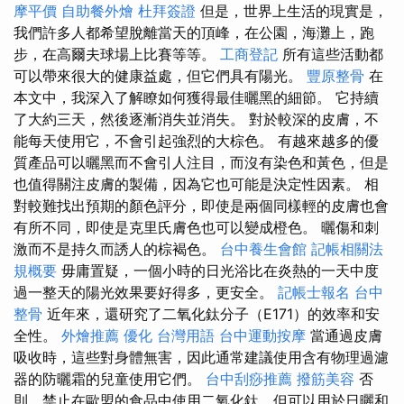
摩平價
自助餐外燴
杜拜簽證
但是，世界上生活的現實是，
我們許多人都希望脫離當天的頂峰，在公園，海灘上，跑
步，在高爾夫球場上比賽等等。
工商登記
所有這些活動都
可以帶來很大的健康益處，但它們具有陽光。
豐原整骨
在
本文中，我深入了解瞭如何獲得最佳曬黑的細節。 它持續
了大約三天，然後逐漸消失並消失。 對於較深的皮膚，不
能每天使用它，不會引起強烈的大棕色。 有越來越多的優
質產品可以曬黑而不會引人注目，而沒有染色和黃色，但是
也值得關注皮膚的製備，因為它也可能是決定性因素。 相
對較難找出預期的顏色評分，即使是兩個同樣輕的皮膚也會
有所不同，即使是克里氏膚色也可以變成橙色。 曬傷和刺
激而不是持久而誘人的棕褐色。
台中養生會館
記帳相關法
規概要
毋庸置疑，一個小時的日光浴比在炎熱的一天中度
過一整天的陽光效果要好得多，更安全。
記帳士報名
台中
整骨
近年來，還研究了二氧化鈦分子（E171）的效率和安
全性。
外燴推薦
優化 台灣用語
台中運動按摩
當通過皮膚
吸收時，這些對身體無害，因此通常建議使用含有物理過濾
器的防曬霜的兒童使用它們。
台中刮痧推薦
撥筋美容
否
則，禁止在歐盟的食品中使用二氧化鈦，但可以用於日曬和