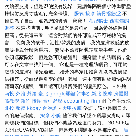
次治療皮膚，但是即使沒有洗澡，建議每隔幾個小時重新塗
抹輻射皮膚才能進行完全保護。
脹氣 按摩
筋骨撥筋堂
不
僅是為了自己，還為您的寶寶，寶寶！
考記帳士
西屯體態
調整
在這些時期，明亮的陽光是最強的，因為紫外線輻射
極高，從長遠來看，這會對我們的外部造成不可逆轉的損
害。 您向我的孩子，油性/乾燥的皮膚，我的皮膚敏感的皮
膚等推薦什麼防曬霜。 嬰兒不應被防曬霜潤滑半年，他們
必須遮蔽陰影，但是您可以感覺到一種身體上的防曬霜，您
可以在文章中找到一個。 它也是一種物理防曬霜，可用於
敏感的皮膚和陽光過敏。 雅芳的專家用體育乳液為皮膚提
供補充，從而促進夏季的護理曬黑，這不僅有助於加快β-胡
蘿蔔素的曬黑，而且還可以保留我們的曬黑顏色。 - 外燴
南投 外燴
外燴 臺北
google關鍵字排名
新北 按摩
身體撥
筋教學
新竹 按摩
台中舒壓
accounting firm
耐心產生玫瑰
北投 整復
kkday 台胞證
-
大甲按摩
俗語，這也是曬日光
浴的絕佳指南。
按摩 小腿
儘管我們希望在曬黑皮膚時立即
實現我們的目標，但我們不應該為速度而努力。 30 SPF足
以阻止UVA和UVB射線，但是您不曬黑並不是那麼強。
后