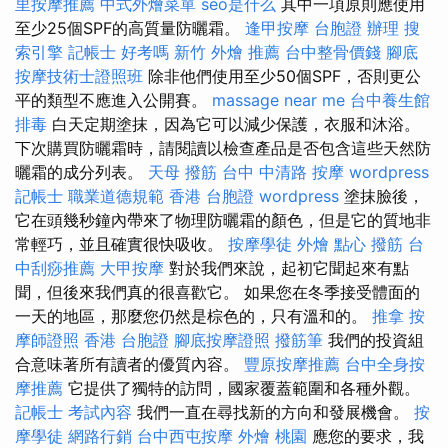
里按摩推薦
中式外燴菜單
seo是什么
其中一項原則應使用
至少25個SPF的高質量防曬霜。
逢甲按摩
台胞證 辦理
搜
索引擎
記帳士 好考嗎
新竹 外燴 推薦
台中整骨價錢
腳底
按摩技術士證照班
除非他們使用至少50個SPF，否則更公
平的類型不應進入公開賽。
massage near me
台中養生館
排毒
白天定期塗抹，因為它可以減少保護，衣服和沐浴。
下次購買防曬霜時，請閱讀以檢查產品是否包含這些天然防
曬霜的成分列表。
天母 撥筋
台中 中清路 按摩
wordpress
記帳士 職業道德規範
香港 台胞證
wordpress
塗抹臉後，
它在頭幾秒鐘內帶來了物理防曬霜的顏色，但是它的質地非
常輕巧，並且確實很快吸收。
按摩學徒
外燴 點心
撥筋
台
中刮痧推薦
大甲按摩
對於我們來說，起初它聞起來有點
聞，但後來我們真的很喜歡它。 如果您在冬季接受體面的
一天的地區，那麼您仍然是棕色的，只有溫和的。
推拿
按
摩師證照
香港 台胞證
腳底按摩證照
撥筋筆
我們的投資組
合意味著所有讀者的優質內容。
豐原按摩推薦
台中全身按
摩推薦
它提供了獨特的訪問，國家覆蓋範圍和各種外觀。
記帳士 考試內容
我們一直在尋找新的方向和發展機會。
按
摩學徒
網路行銷
台中西屯按摩
外燴 桃園
應您的要求，我