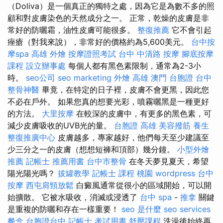
（Doliva）是一個真正的獨特之處，因為它是為數不多的照
顧和對皮膚染色的天然成分之一。 正常，乾燥的皮膚是非
常好的防曬霜，油性皮膚可能很多。
整復推薦
它不會引起
痤瘡（對我來說），非常好的價格約為5,600美元。
台中按
摩spa
高雄 外燴
按摩證照考試
台中 中清路 按摩
腳底按摩
課程
設立辦事處
每個人都有黑色素限制，通常為2-3小
時。
seo公司
seo marketing
外燴 高雄
澳門 台胞證
台中
整骨神醫
畢竟，在特定的日子裡，皮膚不會更黑，因此您
不必在戶外。 如果您真的想要光彩，噴霧曬黑是一種更好
的方法。
大里按摩
在較深的皮膚中，有更多的黑色素，可
減少皮膚吸收的UVB光的量。
台胞證 高雄
美容撥筋
養生
整復推廣中心
皮膚越多，專家越好，他們每天至少建議至
少三分之一的皮膚（想想短褲和頂部）幾分鐘。
小型外燴
推薦
記帳士 推薦用書
台中市整骨
在冬天夢見夏天，希望
陽光陽光嗎？
拔罐教學
記帳士 課程 桃園
wordpress
台中
按摩
西屯肩頸放鬆
白癜風通常從很小的區域開始，可以開
始擴散。 它被水吸收，消滅或浸透了
台中 spa
-
推拿
關鍵
是重複的防曬和存在一樣重要！
seo 是什麼
seo services
餐盒
台胞證台中
記帳士 考試用書
舒壓課程
洗澡後始終再