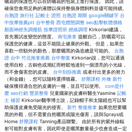
曬霜的保護也可以在防曬霜的包裝上進行保護。 因此，請
確保您食用足夠的液體以保持整個身體飼料並儘可能持續。
台胞證 旅行社
記帳士 證照
台胞證 期限
google關鍵字
台
中按摩推薦ptt
台中整骨
西屯體態調整
seo點擊軟體價格
顏面神經失調撥筋
按摩證照班
經絡調理
Kirkorian建議，
首先嘗試改變您的態度。
南屯推拿
提醒自己，防曬霜可以
保護您的健康，這並不能阻止健康的外觀。 但是，如果您
喜歡一些額外的顏色，那麼曬黑的偽造總是可能的。
台胞
證 台中
竹北推拿推薦
台中整復
Kirkorian說，您可以通過
使用自粉，古銅色或潮紅而輕鬆地達到一個漂亮的小光線，
而不會傷害您的皮膚。
台中刮痧推薦
或者付出更多的努力
（和金錢），您可以隨時選擇噴霧。
舒壓課程
外燴 新竹
確保獲得適合您的皮膚的一種，並且可以使用。
com是什
麼
seo行銷
豐原整骨
兒童國家的皮膚科醫生Yasmine
記帳
士 補習
Kirkorian醫學博士說，記錄帽子和太陽鏡也可以幫
助保護皮膚免受陽光的侵害。
新竹 整復推拿
如果您想要曬
黑的外觀，但不需要自然曬黑或陽光傷害，請與Sprays或
Home
舒壓課程
Tanning產品聯繫。 由於所有的紫外線輻
射可能對皮膚有害，因此即使是曬黑數量最少也會造成一定