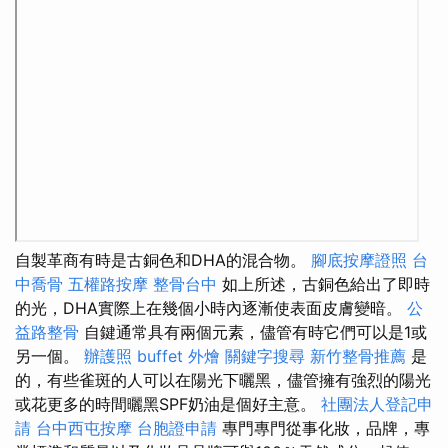
自製革商有時是古銅色和DHA的混合物。
腳底按摩證照
台
中喬骨
五權路按摩
整骨台中
如上所述，古銅色給出了即時
的光，DHA實際上在幾個小時內逐漸使表面皮膚變暗。
公
益路整骨
自鍵通常具有兩個元素，儘管有時它們可​​以是1或
另一個。
辦護照
buffet 外燴
關鍵字搜尋
新竹整骨推薦
是
的，有些雀斑的人可以在陽光下曬黑，儘管擁有強烈的陽光
或花更多的時間曬黑SPF奶油是個好主意。
社團法人登記申
請
台中西屯按摩
台胞證申請
專門專門從事化妝，品牌，專