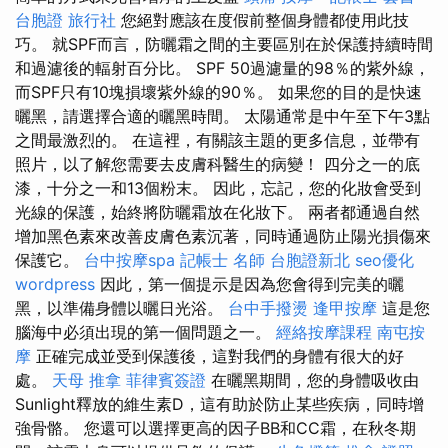
台胞證 旅行社
您絕對應該在度假前整個身體都使用此技
巧。 就SPF而言，防曬霜之間的主要區別在於保護持續時間
和過濾後的輻射百分比。 SPF 50過濾量的98％的紫外線，
而SPF只有10塊損壞紫外線的90％。 如果您的目的是快速
曬黑，請選擇合適的曬黑時間。 太陽通常是中午至下午3點
之間最激烈的。 在這裡，有關該主題的更多信息，並帶有
照片，以了解您需要去皮膚科醫生的病變！ 四分之一的底
漆，十分之一和13個粉末。 因此，忘記，您的化妝會受到
光線的保護，始終將防曬霜放在化妝下。 兩者都通過自然
增加黑色素來改善皮膚色素沉著，同時通過防止陽光損傷來
保護它。
台中按摩spa
記帳士 名師
台胞證新北
seo優化
wordpress
因此，第一個提示是因為您會得到完美的曬
黑，以準備身體以曬日光浴。
台中手撥燙
逢甲按摩
這是您
腦海中必須出現的第一個問題之一。
經絡按摩課程
南屯按
摩
正確完成並受到保護後，這對我們的身體有很大的好
處。
天母 推拿
菲律賓簽證
在曬黑期間，您的身體吸收由
Sunlight釋放的維生素D，這有助於防止某些疾病，同時增
強骨骼。 您還可以選擇更高的因子BB和CC霜，在秋冬期