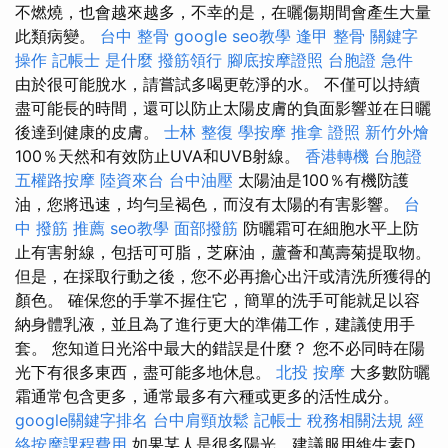
不燃燒，也會越來越多，不幸的是，在曬傷期間會產生大量
此類病變。
台中 整骨
google seo教學
逢甲 整骨
關鍵字
操作
記帳士 是什麼
撥筋領行
腳底按摩證照
台胞證 急件
由於很可能脫水，請嘗試多喝更乾淨的水。 不僅可以持續
盡可能長的時間，還可以防止太陽皮膚的負面影響並在日曬
後達到健康的皮膚。
士林 整復
學按摩
推拿 證照
新竹外燴
100％天然和有效防止UVA和UVB射線。
香港轉機 台胞證
五權路按摩
陸資來台
台中油壓
太陽油是100％有機防護
油，您將迅速，均勻呈褐色，而沒有太陽的有害影響。
台
中 撥筋 推薦
seo教學
面部撥筋
防曬霜可在細胞水平上防
止有害射線，包括可可脂，芝麻油，蘆薈和萬壽菊提取物。
但是，在採取行動之後，您不必再擔心出汗或清洗所獲得的
顏色。 確保您的手掌不握住它，簡單的洗手可能就足以容
納身體乳液，並且為了進行更大的準備工作，建議使用手
套。 您知道日光浴中最大的錯誤是什麼？ 您不必同時在陽
光下有很多東西，盡可能多地休息。
北投 按摩
大多數防曬
霜通常包含更多，通常最多有六種或更多的活性成分。
google關鍵字排名
台中肩頸放鬆
記帳士 稅務相關法規
經
絡按摩課程費用
如果某人是很多陽光，建議服用維生素D。