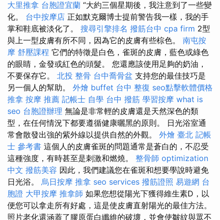
大里推拿
台胞證宜蘭
“大約三個星期後，我注意到了一些變
化。
台中按摩店
正如默克爾博士提前警告我一樣，我的手
掌和鞋底被淡化了。
搜尋引擎排名
撥筋台中
cpa firm
2型
與上一型皮膚有所不同，因為它的皮膚有些棕色。
南屯按
摩
舒壓課程
它們的特徵是白色，雀斑的皮膚，藍色或綠色
的眼睛，金發或紅色的頭髮。 您還應該使用足夠的奶油，
不要保存它。
北投 整骨
台中喬骨盆
支持您的最佳技巧是
另一個人的幫助。
外燴 buffet
台中 整復
seo點擊軟體價格
推拿
按摩 推薦
記帳士 自學
台中 撥筋
學習按摩
what is
seo
台胞證辦理
無論是非常輕的皮膚還是天然深色的類
型，在任何情況下都要遵循健康曬黑的原則。 日光浴室通
常會散發出強的紫外線以提供自然的外觀。
外燴 臺北
記帳
士 參考書
這個人的皮膚雀斑的問題通常是蒼白的，不忍受
這種強度，有時甚至是刺激和燃燒。
整骨師
optimization
中文
撥筋美容
因此，我們建議您在雀斑和想要學說時避免
日光浴。
烏日按摩
推拿
seo services
撥筋證照
易遊網 台
胞證
大甲按摩
推拿師
如果您想從陽光下獲得維生素D，以
便您可以拿走所有好處，這是使皮膚直射陽光的最佳方法。
照片老化還涵蓋了膠原蛋白纖維的破壞，並會使皺紋與眾不