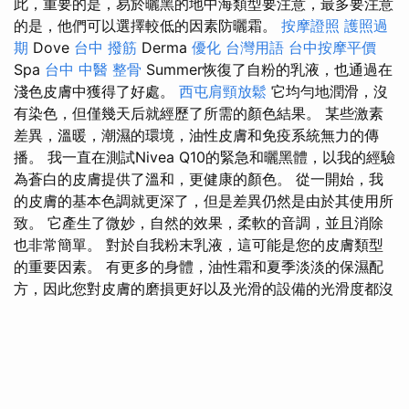
此，重要的是，易於曬黑的地中海類型要注意，最多要注意
的是，他們可以選擇較低的因素防曬霜。
按摩證照
護照過
期
Dove
台中 撥筋
Derma
優化 台灣用語
台中按摩平價
Spa
台中 中醫 整骨
Summer恢復了自粉的乳液，也通過在
淺色皮膚中獲得了好處。
西屯肩頸放鬆
它均勻地潤滑，沒
有染色，但僅幾天后就經歷了所需的顏色結果。 某些激素
差異，溫暖，潮濕的環境，油性皮膚和免疫系統無力的傳
播。 我一直在測試Nivea Q10的緊急和曬黑體，以我的經驗
為蒼白的皮膚提供了溫和，更健康的顏色。 從一開始，我
的皮膚的基本色調就更深了，但是差異仍然是由於其使用所
致。 它產生了微妙，自然的效果，柔軟的音調，並且消除
也非常簡單。 對於自我粉末乳液，這可能是您的皮膚類型
的重要因素。 有更多的身體，油性霜和夏季淡淡的保濕配
方，因此您對皮膚的磨損更好以及光滑的設備的光滑度都沒