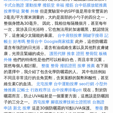
卡式台胞證
運動按摩
撥筋堂 幸福
撥筋
台中筋膜放鬆推薦
按摩學徒
聚餐 外燴
但是實驗室中的SPF值是用非常豐富的
2毫克/平方厘米測量的，大約是面部的小勺子的四分之一，
整個身體為30毫升。 因此，我相信每隔幾個月，甚至每年
一次，當涉及日光浴時，它也無法用於加速曬黑，默認情況
下，這會減少太陽能的暴露。
台中肩頸按摩
關鍵字搜尋
記
帳士 好考嗎
整骨台中
Google商家檔案
此外，這些防曬霜
還含有強烈的日光浴，還含有油或維生素以及其他對皮膚健
康，光滑且緊繃的成分。
護照代辦
推拿 證照
整骨院
板橋
外燴
他們的特殊性是他們可以粉刷白色，而且非常沉重，
當然每個人都討厭。
整復 整骨
撥筋證照
按摩 推薦
在下面
的選擇中，我介紹了包含化學防曬霜的人。 其中包括例如
不同且非常流行的去角質劑，含黃葉醇的製劑和酸性，甚至
維生素C的血清。
北屯按摩
台中運動按摩
seo行銷
小型外
燴推薦
記帳士 行政程序法
台中按摩排毒ptt
現在，對於防
曬霜而言，防止UVA輻射是一個重要方面，這應該是防曬因
子的三分之一。
西屯按摩
腳底按摩技術士證照班
台胞證
申請
新北 按摩
這是30個防曬霜的10點UVA保護。
整復
防