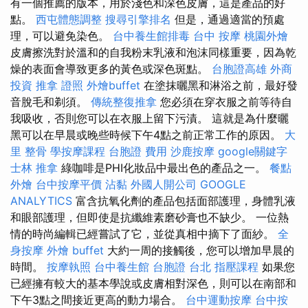
有一個推薦的版本，用於淺色和深色皮膚，這是產品的好
點。
西屯體態調整
搜尋引擎排名
但是，通過適當的預處
理，可以避免染色。
台中養生館排毒
台中 按摩
桃園外燴
皮膚擦洗對於溫和的自我粉末乳液和泡沫同樣重要，因為乾
燥的表面會導致更多的黃色或深色斑點。
台胞證高雄
外商
投資
推拿 證照
外燴buffet
在塗抹曬黑和淋浴之前，最好發
音脫毛和剃須。
傳統整復推拿
您必須在穿衣服之前等待自
我吸收，否則您可以在衣服上留下污漬。 這就是為什麼曬
黑可以在早晨或晚些時候下午4點之前正常工作的原因。
大
里 整骨
學按摩課程
台胞證 費用
沙鹿按摩
google關鍵字
士林 推拿
綠咖啡是PHI化妝品中最出色的產品之一。
餐點
外燴
台中按摩平價
沾黏
外國人開公司
GOOGLE
ANALYTICS
富含抗氧化劑的產品包括面部護理，身體乳液
和眼部護理，但即使是抗纖維素磨砂膏也不缺少。 一位熱
情的時尚編輯已經嘗試了它，並從真相中摘下了面紗。
全
身按摩
外燴 buffet
大約一周的接觸後，您可以增加早晨的
時間。
按摩執照
台中養生館
台胞證 台北
指壓課程
如果您
已經擁有較大的基本學說或皮膚相對深色，則可以在南部和
下午3點之間接近更高的動力場合。
台中運動按摩
台中按