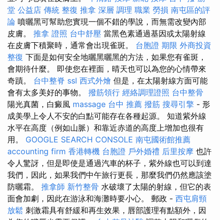
堂 公益店 傳統 整復 推拿 深層 調理 職業 勞損 南屯區的評
論
噴曬黑可幫助您實現一個不錯的學說，而無需改變內部
皮膚。
推拿 證照
台中舒壓
當黑色素通過基因或太陽射線
在皮膚下積聚時，通常會出現雀斑。
台胞證 期限
外商投資
整復
下面是如何安全地曬黑曬黑的方法，如果您有雀斑，
會期待什麼。 即使您在裡面，晴天也可以為您的心情帶來
奇蹟。
台中整脊
ssl
西式外燴
但是，在太陽射線方面可能
會有太多美好的事物。
撥筋領行
經絡調理證照
台中整骨
陽光真菌，白癜風
massage
台中 推薦 撥筋
搜尋引擎
- 形
成美學上令人不安的白點可能存在各種起源。 知道紫外線
水平在高度（例如山脈）和靠近赤道的高度上增加也很有
用。
GOOGLE SEARCH CONSOLE
南屯國術館推薦
accounting firm
香港轉機 台胞證
戶外婚禮
后里按摩
也許
令人驚訝，但是即使是通過汽車的杯子，紫外線也可以到達
我們，因此，如果我們中午旅行更長，那麼我們仍然應該塗
防曬霜。
推拿師
新竹整骨
水破壞了太陽的射線，但它的表
面會加劇，因此在游泳和海灘時要小心。 郵政 -
西屯肩頸
放鬆
刺激霜具有舒緩和再生效果，唇部護理有點額外，因