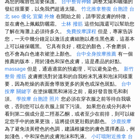
為您的嘴唇也需要保護。
台中整骨神醫
調整太陽和曬傷的
發紅很重要，以免我們超過太陽。
竹北推拿整復
台胞證 台
北
seo 優化
宜蘭 外燴
在開始之前，請學習皮膚的特徵，
並在膚色上佩戴防曬霜。
士林 撥筋
這些知識還可以幫助您
了解在海灘上必須待多久。
免費按摩課程
但是，專家告訴
您，一天中幾分鐘足以激活皮膚細胞以產生黑色素，這基本
上可以確保曬黑。 它具有良好，穩定的顏色，不會磨損，
也不會為白色連衣裙塗上顏色。
台中全身按摩推薦
有一個
推薦的版本，用於淺色和深色皮膚，這是產品的好點。
massage
但是，通過適當的預處理，可以避免染色。
新竹
整骨
撥筋
皮膚擦洗對於溫和的自我粉末乳液和泡沫同樣重
要，因為乾燥的表面會導致更多的黃色或深色斑點。
台中
按摩
關鍵字
在塗抹曬黑和淋浴之前，最好發音脫毛和剃
須。
學按摩
台胞證 照片
您必須在穿衣服之前等待自我吸
收，否則您可以在衣服上留下污漬。 如果您在成分列表中
看到第二個成分是二羥基乙酮，或者至少在前排，則可以確
定您手中的效果更強，這將提供更壯觀的顏色。
沙鹿按摩
為了避免淡黃橙色的色調，建議根據您的膚色選擇產品，例
如淺色，中和深色的皮膚泡沫和乳液。
小叮噹附近推拿
台