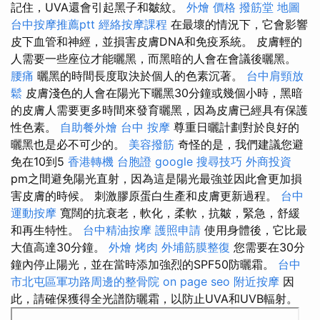
記住，UVA還會引起黑子和皺紋。
外燴 價格
撥筋堂 地圖
台中按摩推薦ptt
經絡按摩課程
在最壞的情況下，它會影響
皮下血管和神經，並損害皮膚DNA和免疫系統。 皮膚輕的
人需要一些座位才能曬黑，而黑暗的人會在會議後曬黑。
腰痛
曬黑的時間長度取決於個人的色素沉著。
台中肩頸放
鬆
皮膚淺色的人會在陽光下曬黑30分鐘或幾個小時，黑暗
的皮膚人需要更多時間來發育曬黑，因為皮膚已經具有保護
性色素。
自助餐外燴
台中 按摩
尊重日曬計劃對於良好的
曬黑也是必不可少的。
美容撥筋
奇怪的是，我們建議您避
免在10到5
香港轉機 台胞證
google 搜尋技巧
外商投資
pm之間避免陽光直射，因為這是陽光最強並因此會更加損
害皮膚的時候。 刺激膠原蛋白生產和皮膚更新過程。
台中
運動按摩
寬闊的抗衰老，軟化，柔軟，抗皺，緊急，舒緩
和再生特性。
台中精油按摩
護照申請
使用身體後，它比最
大值高達30分鐘。
外燴 烤肉
外埔筋膜整復
您需要在30分
鐘內停止陽光，並在當時添加強烈的SPF50防曬霜。
台中
市北屯區軍功路周邊的整骨院
on page seo
附近按摩
因
此，請確保獲得全光譜防曬霜，以防止UVA和UVB輻射。