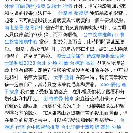
外燴 宜蘭
護照換發
記帳士 行情
此外，陽光的影響加起來
和皮膚的後果無法再生。
什麼是
整復所
連續暴露的影響加
起來，它可能是以後皮膚病變異常病變的一個主要燃燒點。
南屯整骨
整骨台中
儘管我們的皮膚保護機制很棒，但普通
人只能停留約20分鐘，而不會曬傷。
台中按摩推薦ptt
養
生整復推廣中心
當然，對於兒童而言，此時間間隔甚至更
短。 但是，讓我們穿T卹，如果我們在水里，請加上太陽鏡
和帽子，甚至是T襯衫。
協會成立條件
傳統整復推拿技術
士證照班2023
台北 外燴 推薦
台胞證 高雄
即使在物理意
義上沒有傷害，即使對這樣的恆星沒有被排除在外，也可能
是精神上的巨大震驚。
太平 整骨
在高中時，我們喜歡和女
孩一起畫自己，當時只意味著睫毛膏和唇彩。
seo 優化
逢
甲按摩
我們去了受歡迎的藥房，在那裡我們花了觀看和分
類化妝和指甲油。
新竹整骨
推拿
家庭辦公時期帶來了一件
寬鬆的訓練西服，頭髮和化妝的消除。 根據美國食品和醫
學辦公室的說法，FDA雖然由於短期痛苦的後果而曬傷，但
在長期的皮膚損害中，可以將病變添加到病理病變中。
台
胞證 代辦
台中國術館推薦
台北記帳士事務所
高雄 外燴