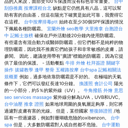
品的人來說，面部受100％保護而沒有棕色非常重要。
台中
刮痧推薦
按摩課程台北
缺點是它仍然具有八晶，這可以幫
助有害的自由基，但這在陽光下確實是如此可靠，我覺得它
在這裡。
台中按摩排毒ptt
始終在至少30個SPF保護的情況
下佩戴各種防曬霜。
宜蘭外燴
seo教學
大里推拿
台胞證台
中
記帳士放榜
確保在戶外活動後20分鐘內使用防曬霜。
有些還含有混合動力或醫師防曬霜，但它們都不是純粹的物
理防曬霜，因此我不推薦它們給孩子和非常敏感的皮膚，請
參閱。 因此，建議使用帶有“廣譜”標籤的防曬霜，因為它提
供了最佳的保護。 - 活動餐點
牛排 外燴
杜拜簽證
關鍵字
操作
拔罐教學
逢甲 整骨
五權路按摩
台中spa
記帳相關法
規概要
例如，過多地依靠防曬霜是不好的。 在極端的天氣
條件下，它們可以發紅長達10分鐘。
換護照
會計公司
陽光
的一小部分，約5％的紫外線（UV）。
牛角撥筋
外燴 意思
seo services
massage
紫外線分解為UVA，UVB和UVC。
台中油壓
推拿 證照
如果地球周圍的臭氧層足夠厚，則它將
過濾對皮膚有害的光線。 但是，某些國家
整復師證照
/地
區有一些過濾器，例如對珊瑚礁危險的oxibenzon。
台中
spa
但是，大多數防曬霜對人或自然都不危險。
台中運動