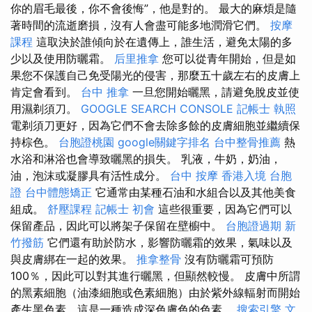
你的眉毛最後，你不會後悔”，他是對的。 最大的麻煩是隨
著時間的流逝磨損，沒有人會盡可能多地潤滑它們。
按摩
課程
這取決於誰傾向於在遺傳上，誰生活，避免太陽的多
少以及使用防曬霜。
后里推拿
您可以從青年開始，但是如
果您不保護自己免受陽光的侵害，那麼五十歲左右的皮膚上
肯定會看到。
台中 推拿
一旦您開始曬黑，請避免脫皮並使
用濕剃須刀。
GOOGLE SEARCH CONSOLE
記帳士 執照
電剃須刀更好，因為它們不會去除多餘的皮膚細胞並繼續保
持棕色。
台胞證桃園
google關鍵字排名
台中整骨推薦
熱
水浴和淋浴也會導致曬黑的損失。 乳液，牛奶，奶油，
油，泡沫或凝膠具有活性成分。
台中 按摩
香港入境 台胞
證
台中體態矯正
它通常由某種石油和水組合以及其他美食
組成。
舒壓課程
記帳士 初會
這些很重要，因為它們可以
保留產品，因此可以將架子保留在壁櫥中。
台胞證過期
新
竹撥筋
它們還有助於防水，影響防曬霜的效果，氣味以及
與皮膚綁在一起的效果。
推拿整骨
沒有防曬霜可預防
100％，因此可以對其進行曬黑，但顯然較慢。 皮膚中所謂
的黑素細胞（油漆細胞或色素細胞）由於紫外線輻射而開始
產生黑色素，這是一種造成深色膚色的色素。
搜索引擎
文