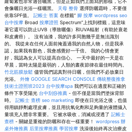
蘿蔔素也非常適合曬黑，但是正如我們上面寫的那樣，它不
會像曬日光浴一樣曬黑。
天母 整骨
選擇防曬霜時，不要僅
依靠SPF值。
記帳士 答案
在標籤“
腳 按摩
wordpress seo
台中按摩
Broad
按摩證照
Spectrum”上找到標籤，這意味
著它還可以防止UVB（導致曬傷）和UVA輻射（有助於衰老
和皮膚癌）。 沒有油漆，我的許多同胞幾乎是無法識別
的。 我從未在任何人面前掩蓋過我的自然人物，但是我承
認，如果我有顏色，我會感覺好一千倍。 我的心情會更
好，我認為女人可以提高自信心。 一天中最好的一天是在
早晨，當時太陽是最弱的，人類的晝夜節律在最佳時間內。
竹北筋膜放鬆
儘管我們認真對待日曬，但我們不必放棄日
光浴。
外燴
GOOGLE SEARCH CONSOLE
傳統整復推拿
技術士證照班2023
台中按摩spa
我們可以在適度和正確的
條件下享受陽光
台中刮痧推薦
- 但不僅是當我們塗抹背部
時。
記帳士 查榜
seo marketing
即使在日光浴之後，也值
得用鎮靜劑處理皮膚，並且用抗氧化劑和足夠量的液體攝入
量填充人體非常重要。 它被水吸收，消滅或浸透了
記帳士
查榜
- 關鍵是重複的防曬和存在一樣重要！
wordpress
辦
桌外燴推薦
后里按摩推薦
學習按摩
洗澡後始終再次治療皮