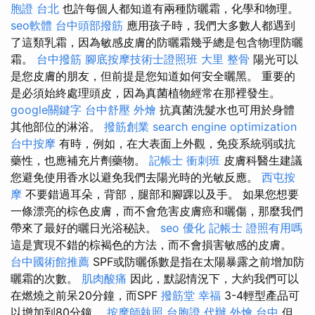
胞證 台北
也許每個人都知道有兩種防曬霜，化學和物理。
seo軟體
台中頭部撥筋
應用孩子時，我們大多數人都遇到
了這類乳霜，因為敏感皮膚的防曬霜幾乎總是包含物理防曬
霜。
台中撥筋
腳底按摩技術士證照班
大里 整骨
陽光可以
是您皮膚的朋友，但前提是您知道如何安全曬黑。 重要的
是必須始終處理頭皮，因為真菌植物經常在那裡發生。
google關鍵字
台中舒壓
外燴
抗真菌洗髮水也可用於身體
其他部位的淋浴。
撥筋創業
search engine optimization
台中按摩
有時，例如，在大表面上外觀，免疫系統弱或抗
藥性，也應補充片劑藥物。
記帳士 衝刺班
皮膚科醫生建議
您避免使用香水以避免我們去陽光時的光敏反應。
西屯按
摩
不要錯過耳朵，背部，腿部和腳踝以及手。 如果您想要
一條漂亮的棕色皮膚，而不會危害皮膚癌和曬傷，那麼我們
帶來了最好的曬日光浴秘訣。
seo 優化
記帳士 證照有用嗎
這是實現不錯的棕褐色的方法，而不會損害敏感的皮膚。
台中國術館推薦
SPF或防曬係數是指在太陽暴露之前增加防
曬霜的次數。
肌肉酸痛
因此，默認情況下，大約我們可以
在燃燒之前呆20分鐘，而SPF
撥筋堂 幸福
3-4輕型產品可
以增加到80分鐘。
按摩師執照
台胞證 代辦
外燴 台中
但