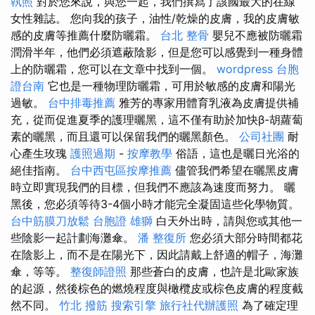
執照
對於您來說，與您一起，我們撰寫了該國最大的在線
女性雜誌。 您向我的孩子，油性/乾燥的皮膚，我的皮膚敏
感的皮膚等推薦什麼防曬霜。
台北 整骨
嬰兒不應被防曬霜
潤滑半年，他們必須遮蔽陰影，但是您可以感覺到一種身體
上的防曬霜，您可以在文章中找到一個。
wordpress
台胞
證台南
它也是一種物理防曬霜，可用於敏感的皮膚和陽光
過敏。
台中排毒推薦
雅芳的專家用體育乳液為皮膚提供補
充，從而促進夏季的護理曬黑，這不僅有助於加快β-胡蘿蔔
素的曬黑，而且還可以保留我們的曬黑顏色。
公司社團
耐
心產生玫瑰
護照過期
-
按摩教學
俗語，這也是曬日光浴的
絕佳指南。
台中西屯區按摩推薦
儘管我們希望在曬黑皮膚
時立即實現我們的目標，但我們不應該為速度而努力。 曬
黑後，您必須等待3-4個小時才能完全凝固這些化學物質。
台中筋膜刀放鬆
台胞證 雄獅
白天外出時，請與您或其他一
些陰影一起計劃海灘傘。
潘 整復所
您必須大部分時間都花
在陰影上，而不是在陽光下，因此請戴上舒適的帽子，海灘
傘，等等。
整復師證照
那些蒼白的皮膚，也許是北歐家族
的起源，然後棕色的燃燒程度與橄欖皮或棕色皮膚的程度截
然不同。
竹北 撥筋
搜索引擎
旅行社代辦護照
為了確定理