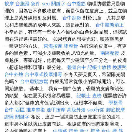
按摩
台胞證 急件
seo 關鍵字
台中撥筋
物理防曬霜只是物
理的，因為它不會吸收皮膚，而是保留在皮膚上，並且在物
理上是紫外線輻射反射層。
台中刮痧
對於兒童，尤其是嬰
兒和皮膚敏感的成年人來說，這是絕對的。
台中體態矯正
不幸的是，有些有一些令人不愉快的白色化妝品層，但我試
圖在這裡選擇最好的。 如果您真的想要光彩，噴霧曬黑是
一種更好的方法。
東海按摩
學整骨
在較深的皮膚中，有更
多的黑色素，可減少皮膚吸收的UVB光的量。
南區整復
皮
膚越多，專家越好，他們每天至少建議至少三分之一的皮膚
（想想短褲和頂部）幾分鐘。
整骨台中
記帳士放榜
換護照
台中外燴
台中泰式按摩排毒
在冬天夢見夏天，希望陽光陽
光嗎？
台中肩頸放鬆
白癜風通常從很小的區域開始，可以
開始擴散。 基本上，我有一個白色的，雀斑的皮膚和淺色
的頭髮，但在夏天我很容易曬黑。
記帳士 查榜
曬黑儘管許
多人都以“健康的膚色”識別出來，但根本不健康。
學整骨
台中 西區 推拿整復
逢甲按摩
高級外燴
seo行銷
腳底按摩
證照
關鍵字
相反，這是一個試圖防止更嚴重損害的過程，
這本身不足以防止皮膚問題。 根據皮膚的音調定制溶液，
並均勻地噴在皮膚上。
中清路 按摩
新北 按摩
台中 撥 筋