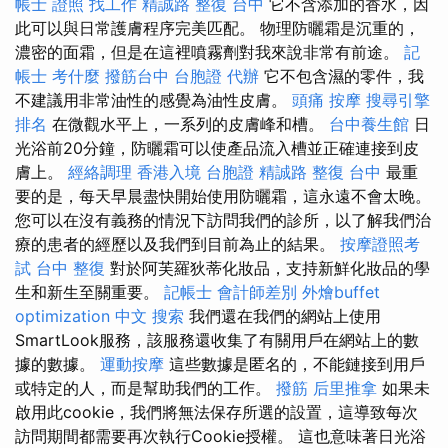
帳士 證照 找工作
精誠路 整復 台中
它不含添加的香水，因
此可以與日常護膚程序完美匹配。 物理防曬霜是沉重的，
濃密的面霜，但是在這裡噴霧劑對我來說非常有前途。
記
帳士 考什麼
撥筋台中
台胞證 代辦
它不包含濕的零件，我
不建議用非常油性的感覺為油性皮膚。
頭痛 按摩
搜尋引擎
排名
在微觀水平上，一系列的皮膚峰和槽。
台中養生館
日
光浴前20分鐘，防曬霜可以使產品流入槽並正確連接到皮
膚上。
經絡調理
香港入境 台胞證
精誠路 整復 台中
最重
要的是，每天早晨盡快開始使用防曬霜，這永遠不會太晚。
您可以在沒有義務的情況下訪問我們的診所，以了解我們治
療的患者的經歷以及我們到目前為止的結果。
按摩證照考
試
台中 整復
對於阿芙羅狄蒂化妝品，支持新鮮化妝品的學
生和新生至關重要。
記帳士 會計師差別
外燴buffet
optimization 中文
搜索
我們還在我們的網站上使用
SmartLook服務，該服務還收集了有關用戶在網站上的數
據的數據。
運動按摩
這些數據是匿名的，不能鏈接到用戶
或特定的人，而是幫助我們的工作。
撥筋
后里推拿
如果未
啟用此cookie，我們將無法保存所選的設置，這導致每次
訪問期間都需要再次執行Cookie授權。 這也意味著日光浴