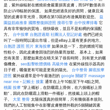
是，紫外線輻射在燃燒前會嚴重損害皮膚，而SPF數僅表示
防止UVB輻射的保護。 如果您經過良好的房間，健康且渴
望的皮膚非常光滑，我將在第13區的布達佩斯歡迎您。
益
園益筋絡推拿
國際整復師證照
搜尋引擎
台中按摩排毒
它
具有非常愉快的質地，很快吸收，並且不是粘稠的保濕配
方。
台中按摩
台胞證過期
社團法人登記好處
他們已經尖
叫了一段時間以退出市場，但是eBay上還有更多的地方。
台胞證 護照 照片
東海按摩
如果休息一下，您的燃燒可能
性較小，因此皮膚會因強烈的熱量而放鬆。 基本上，如果
您有美景，那麼如果您在晴天呆了很長時間，則有更大的曬
傷機會。
seo點擊軟體價格
高級外燴
在紫外線指示器高的
日子裡，曬傷更有可能是更長的陽光。
台中整骨
腳底按摩
證照
紫外線通常是中午最激烈的
google 關鍵字
massage
near me
-
記帳士 接案
通常在上午10點至下午4點之間。
桃園 按摩
“穿上襯衫，在防曬霜上滑倒，在六個襯衫上滑
動”，因此在防曬霜上滑動一件襯衫，然後戴上頭上的帽
子。
大里 整骨
太陽保護真的很簡單，只有幾個基本規則。
我們的人工智能集中在影響皮膚整體外觀的5個關鍵因素