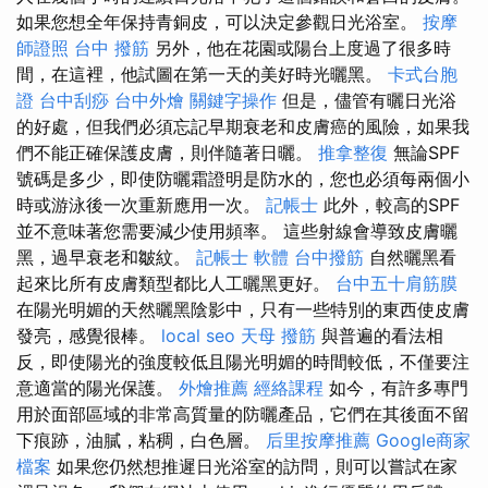
如果您想全年保持青銅皮，可以決定參觀日光浴室。
按摩
師證照
台中 撥筋
另外，他在花園或陽台上度過了很多時
間，在這裡，他試圖在第一天的美好時光曬黑。
卡式台胞
證
台中刮痧
台中外燴
關鍵字操作
但是，儘管有曬日光浴
的好處，但我們必須忘記早期衰老和皮膚癌的風險，如果我
們不能正確保護皮膚，則伴隨著日曬。
推拿整復
無論SPF
號碼是多少，即使防曬霜證明是防水的，您也必須每兩個小
時或游泳後一次重新應用一次。
記帳士
此外，較高的SPF
並不意味著您需要減少使用頻率。 這些射線會導致皮膚曬
黑，過早衰老和皺紋。
記帳士 軟體
台中撥筋
自然曬黑看
起來比所有皮膚類型都比人工曬黑更好。
台中五十肩筋膜
在陽光明媚的天然曬黑陰影中，只有一些特別的東西使皮膚
發亮，感覺很棒。
local seo
天母 撥筋
與普遍的看法相
反，即使陽光的強度較低且陽光明媚的時間較低，不僅要注
意適當的陽光保護。
外燴推薦
經絡課程
如今，有許多專門
用於面部區域的非常高質量的防曬產品，它們在其後面不留
下痕跡，油膩，粘稠，白色層。
后里按摩推薦
Google商家
檔案
如果您仍然想推遲日光浴室的訪問，則可以嘗試在家