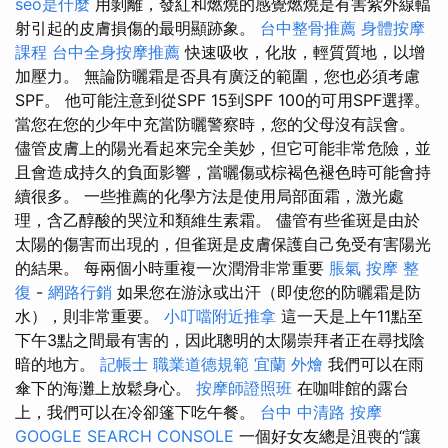
seo是什麼
用剝離，發紅和燃燒的感覺燃燒是有害紫外線輻
射引起的皮膚損傷的最明顯跡象。
台中整骨推薦
身體按摩
課程
台中全身按摩推薦
快速吸收，化妝，輕質質地，以增
加壓力。 無論防曬霜是否具有廣泛的範圍，您也必須考慮
SPF。 他可能注意到從SPF 15到SPF 100的可用SPF選擇。
當您在您的少年中充當防曬警察時，您的父母沒有誤會。
儘管皮膚上的陽光看起來完全美妙，但它可能非常危險，並
且會造成持久的負面影響，當曬傷或棕褐色褪色時可能會持
續很多。 一些推薦的化學方法是使用局部面霜，激光處
理，含乙醇酸的哭泣和類維生素霜。 儘管有些雀斑是由於
太陽的傷害而出現的，但雀斑是皮膚保護自己免受有害陽光
的結果。 每兩個小時重複一次潤滑非常重要
脹氣 按摩
整
復
-
網路行銷
如果您在游泳或出汗（即使您的防曬霜是防
水），則非常重要。
小叮噹附近推拿
這一天是上午11點至
下午3點之間最有害的，因此聰明的太陽崇拜者正在尋找陰
暗的地方。
記帳士 職業道德規範
宜蘭 外燴
我們可以在雨
傘下的海灘上放鬆身心。
按摩師證照班
在咖啡館的露台
上，我們可以在冷卻篷下吃午餐。
台中 中清路 按摩
GOOGLE SEARCH CONSOLE
一個好女友總是沮喪的“讓