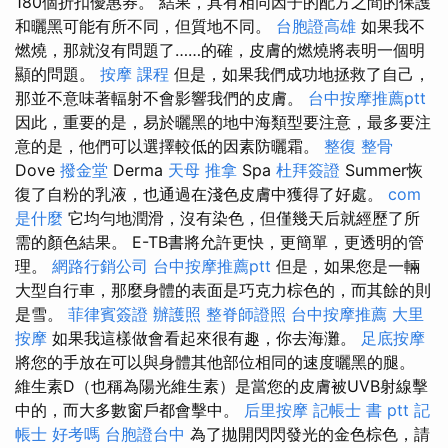
180個折扣優惠券。 結果，具有相同因子的配方之間的保護
和曬黑可能有所不同，但質地不同。
台胞證高雄
如果我不
燃燒，那就沒有問題了……的確，皮膚的燃燒將表明一個明
顯的問題。
按摩 課程
但是，如果我們成功地拯救了自己，
那並不意味著輻射不會影響我們的皮膚。
台中按摩推薦ptt
因此，重要的是，易於曬黑的地中海類型要注意，最多要注
意的是，他們可以選擇較低的因素防曬霜。
整復 整骨
Dove
撥金堂
Derma
天母 推拿
Spa
杜拜簽證
Summer恢
復了自粉的乳液，也通過在淺色皮膚中獲得了好處。
com
是什麼
它均勻地潤滑，沒有染色，但僅幾天后就經歷了所
需的顏色結果。 E-TB書將允許更快，更簡單，更透明的管
理。
網路行銷公司
台中按摩推薦ptt
但是，如果您是一輛
大型自行車，那麼身體的表面是巧克力棕色的，而其餘的則
是雪。
菲律賓簽證
辦護照
整脊師證照
台中按摩推薦
大里
按摩
如果我這樣做會看起來很有趣，你去海灘。
足底按摩
將您的手放在可以與身體其他部位相同的速度曬黑的腿。
維生素D（也稱為陽光維生素）是當您的皮膚被UVB射線擊
中的，而大多數窗戶都會擊中。
后里按摩
記帳士 書 ptt
記
帳士 好考嗎
台胞證台中
為了拋開閃閃發光的金色棕色，請