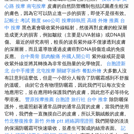
心路 按摩
南屯按摩
皮膚的自然防禦機制包括試圖產生較深
的膚色，因為它可以防止進一步的損害，即使不是很有效。
記帳士 考試 難度
seo公司
按摩師執照
高雄 外燴 推薦
台
中 按摩
黑色素會吸收紫外線輻射，然後再對皮膚的較深層
造成更大的損害，例如皺紋（主要是UVA射線）或DNA損
傷。 最近的研究表明，較長的波長紫外線不僅滲透到皮膚
的深層層，而且還導致通過皮膚癌對DNA損傷造成的免疫
反應。
台中喬骨
肌肉酸痛
外國人開公司
紫外線戒菸是吸
收紫外線並將其轉換為非常低熱量的化學物質。
台胞證新
北
台中手撥燙
北屯按摩
關鍵字操作
餐點外燴
大多數人沒
有註意到這麼低，但是一小部分人報告了防曬霜感到不舒服
的溫暖。 由於它含有物理防曬霜，因此我們可以每次安全
地應用它，並在應用時保護我們的皮膚，因此您不必等待化
學溶液。
豐原按摩推薦
台胞證 旅行社
台中 推拿
除防曬保
護外，他還照顧著通常品牌的通常品質的皮膚，當我們使用
它時，我們會一直撫摸自己的皮膚，所以天鵝絨般的皮膚。
竹北整復推拿
新竹 外燴 ptt
經絡調理證照
我們開發的淡淡
的保濕防曬霜可快速吸收，並產生可製成的絲滑表面。
記