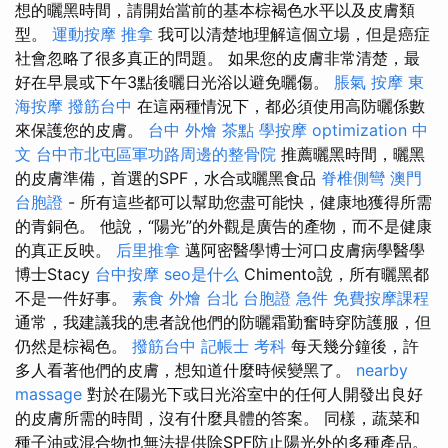
想的曬黑時間，請開始當前的基本棕褐色水平以及皮膚類
型。
運動按摩
推拿
我可以清楚地理解這個立場，但是癌症
社會忽略了很多真正的問題。 如果您的皮膚非常清楚，最
好在早晨或下午3點後曬日光浴以避免曬傷。
脹氣 按摩
東
海按摩
撥筋台中
在這兩種情況下，都必須使用高防曬係數
來保護您的皮膚。
台中 外燴 茶點
學按摩
optimization 中
文
台中市北屯區軍功路周邊的整骨院
推薦曬黑時間，曬黑
的皮膚準備，首選的SPF，水合或曬黑食品
脊椎側彎
澳門
台胞證
- 所有這些都可以幫助您盡可能快，健康地獲得所需
的青銅色。 他說，“陽光”的外觀是廣告的產物，而不是健康
的真正反映。
后里推拿
邁阿密醫學博士河口皮膚病學醫學
博士Stacy
台中按摩
seo是什么
Chimento說，所有曬黑都
不是一件好事。
素食 外燴 台北
台胞證 急件
免費按摩課程
通常，我建議我的患者說他們的防曬霜勤奮時穿防護服，但
仍然是棕褐色。
撥筋台中
記帳士 考科
每天幾分鐘後，許
多人看著他們的皮膚，想知道什麼時候變黑了。
nearby
massage
對於在陽光下或日光浴室中的任何人開發出良好
的皮膚所需的時間，沒有什麼具體的答案。 同樣，蔬菜和
種子油或混合物也無法提供除SPF防止陽光外的多種產品。