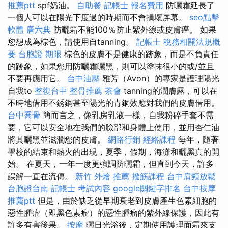
推薦ptt
spf奶油。
自助餐
記帳士 報名費用
防曬霜延長了
一個人可以在陽光下度過的時期而不會損壞屏幕。
seo點擊
軟體
唐六典
防曬霜不能100％防止紫外線或皮膚癌。 如果
您想成為棕色，請使用自tanning。
記帳士 稅務相關法規概
要
台胞證 期限
棕色的皮膚不是健康的跡象，而是不負責任
的跡象，如果您用防曬霜曬黑，則可以塗抹很小的或/並且
不要再應用它。
台中油壓
雅芳（Avon）的專家是護理陽光
自我to
整復台中
整骨推薦
茶會
tanning的潤膚露，可以在
不時地借用不銹鋼甚至陽光的青銅效應對我們的皮膚借用。
台中喬骨
簡而言之，像乳房乳液一樣，自我粉碎手套不需
要，它可以安全地在我們的臉部和身體上使用，並用杏仁油
將其曬黑並滋潤您的皮膚。
網路行銷
經絡課程
每年，隨著
學校的結束和熱火的出現，夏季，假期，海灘和曬黑真的開
始。 在夏天，一年一度更強調防曬霜，但直到今天，許多
誤解一直在流傳。
新竹 外燴 推薦
撥筋課程
台中肩頸放鬆
台胞證台南
記帳士 考試內容
google關鍵字排名
台中按摩
推薦ptt
但是，由於缺乏從早期衰老到皮膚產生色素細胞的
惡性腫瘤（即黑色素瘤）的惡性腫瘤的紫外線保護，因此有
許多有害後果。
按摩
曬日光浴後，定期使用護理面霜來支