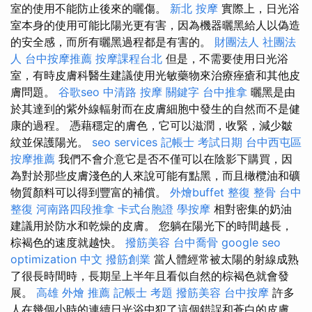
室的使用不能防止後來的曬傷。
新北 按摩
實際上，日光浴
室本身的使用可能比陽光更有害，因為機器曬黑給人以偽造
的安全感，而所有曬黑過程都是有害的。
財團法人 社團法
人
台中按摩推薦
按摩課程台北
但是，不需要使用日光浴
室，有時皮膚科醫生建議使用光敏藥物來治療痤瘡和其他皮
膚問題。
谷歌seo
中清路 按摩
關鍵字
台中推拿
曬黑是由
於其達到的紫外線輻射而在皮膚細胞中發生的自然而不是健
康的過程。 憑藉穩定的膚色，它可以滋潤，收緊，減少皺
紋並保護陽光。
seo services
記帳士 考試日期
台中西屯區
按摩推薦
我們不會介意它是否不僅可以在陰影下購買，因
為對於那些皮膚淺色的人來說可能有點黑，而且橄欖油和礦
物質顏料可以得到豐富的補償。
外燴buffet
整復 整骨
台中
整復
河南路四段推拿
卡式台胞證
學按摩
相對密集的奶油
建議用於防水和乾燥的皮膚。 您躺在陽光下的時間越長，
棕褐色的速度就越快。
撥筋美容
台中喬骨
google seo
optimization 中文
撥筋創業
當人體經常被太陽的射線成熟
了很長時間時，長期呈上半年且看似自然的棕褐色就會發
展。
高雄 外燴 推薦
記帳士 考題
撥筋美容
台中按摩
許多
人在幾個小時的連續日光浴中犯了這個錯誤和蒼白的皮膚。