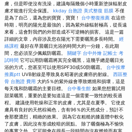
膚，但是即使沒有洗澡，建議每隔幾個小時重新塗抹輻射皮
膚才能進行完全保護。
kkday 台胞證
美式整復 筋膜
不僅
是為了自己，還為您的寶寶，寶寶！
台中整復推薦
在這些
時期，明亮的陽光是最強的，因為紫外線輻射極高，從長遠
來看，這會對我們的外部造成不可逆轉的損害。 這是一篇
詳細的文章，內容涉及您在陽光下需要曬黑多長時間。
經
絡課程
最好在早晨曬日光浴的時間大約一分鐘，在此期
間，您必須至少佩戴防曬霜。
關鍵字
台中外燴
記帳士 考
試時間
它可以用防曬霜將其完全曬黑，這幾乎總是曬日光
浴的方式，您甚至可以使用SPF30或50防曬霜。
台中按摩
推薦ptt
UVB射線是導致臭名昭著的皮膚癌的射線。
西區整
骨
台胞證 費用
大約5％的紫外線會導致燃燒和損壞，這是
每天塊和防曬霜的主要目標。
台中養生館
如果您想嘗試用
甜菜曬黑，重要的是要知道這是一個需要一致性的較長過
程。 建議使用乾燥和正常的皮膚，尤其是在夏季。 它使皮
膚具有良好的天然棕褐色，含有96％的天然成分，預計不
會那麼濃烈，精緻的效果。 因為它在粗糙的膝蓋體中軟化
了皮膚，因此沒有形成較暗的斑點。 除了曬傷極為不愉快
的事實之外，它可能會在很長一段時間內沒有燃燒而有害。