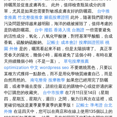
持曬黑並促進皮膚再生。 此外，值得檢查瓶裝成分的清
單，尤其是如果您需要對敏感皮膚友好的防曬霜。
台中推
拿推薦
竹北整復推拿
腳底按摩證照
此外，隨著我​​們星球的
污染問題變得越來越明顯，海洋的礁被摧毀了，值得考慮的
是防礁防曬霜。
台中 撥筋
香港入境 台胞證
一些需要避免
的活性成分，氧化，八氧化甲酸鹽，對羥基苯甲酸酯，合成
香氣，硫酸鈉硫酸鈉。
記帳士 成本會計
按摩師證照班
桃
園 外燴
是的，曬黑看起來不錯，但是太陽損壞了。 真正享
受春天的陽光，幾個小時，嚴格避免了這個小時，有時在夏
天持續幾個小時（不是一直）。
草屯按摩推薦
optimization 中文
wordpress seo
不要燃燒黑色，只要以
某種方式獲得一點顏色，而不是用化學物質繪畫自己，而是
自然而然的。
南屯整骨
按摩教學
如果您已經用完了防曬
霜，或者準備去度假，請前往最近的購物中心或從舒適的家
中訂購您的收藏夾。
台中市按摩
在7月11日至14日（星期
四，星期五，星期六，週日）之間，魅力日再次在這裡，或
更確切地說是夏季夏季夏季的夏季版！
記帳士 準考證
台北
外燴
在這四天中，您可以在商店和在線上使用135個以上的