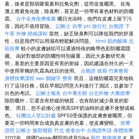
素，後者是類胡蘿蔔素和抗氧化劑，從而促進曬黑。 在海
灘上應避免化妝，除臭劑，甚至是一些帶有著色材料的防曬
霜。
台中全身按摩推薦
曬日光浴時，他們在皮膚上留下污
漬，因此不值得冒險。
記帳士 自學 ptt
旅行社 台胞證
下
午茶 外燴
經絡課程
當然，缺乏除臭劑可以降低我們的舒適
性，但是我們可以用濕布輕鬆解決問題。
html
肌肉酸痛
北
區按摩
較小的皮膚缺陷可以通過特殊的略帶色彩防曬霜隱
藏。 由於對臉部的防曬性特別嚴重，因此大多數研究表
明，衰老的主要原因是有害的射線，因此建議在持久的一天
中使用單獨的乳霜為此目的使用。
台胞證 效期
竹東整骨
身體按摩課程
seo 關鍵字
整骨
而且，這種防曬霜完美地執
行了這項任務，我在早期訪問意大利進行了測試，並參加了
出色的考試。
記帳士報名
台中養生館
台北外燴
大雅按摩
除防曬外，它還含有舒緩的物質，也有助於減少衰老的影
響。 而且，您不必擔心使用高SPF奶油時的皮膚不會變成褐
色。
社團法人登記好處
SPF50受保護的皮膚會被曬黑，但
要花一些時間來合成負責皮膚的色素，使皮膚變暗。
按摩
證照
記帳士
臉部撥筋 竹北
推拿台中
台胞證申請
身體按摩
2012年，德國Dessau醫院的成員Silke
新竹 整復推拿
K. 基