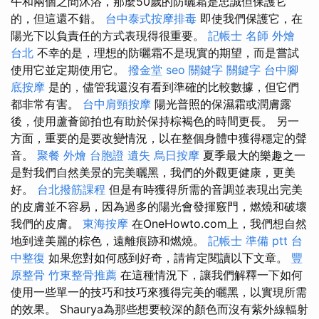
午和兩個之間沐浴，那麼50歲的防曬霜是忠誠但保護它
的，但這還不錯。
台中泰式按摩排毒
即使我們保護它，在
陽光下以負責任的方式表現得很重要。
記帳士 名師
外燴
台北
不幸的是，理想的防曬霜不是現實的期望，而是嘗試
使用它並定期使用它。
撥金堂
seo 關鍵字
關鍵字
台中腳
底按摩
是的，儘管我還沒有看到準確的比較數據，但它們
都非常有害。
台中肩頸按摩
陽光普照的保濕霜或潤膚露
後，使用蘆薈節拍也有助於保持棕褐色的時間更長。 另一
方面，重要的是要改變情況，以在整個身體中獲得穩定的聲
音。
聚餐 外燴
台胞證 遺失
烏日按摩
夏季最大的樂趣之一
是對我們自然美景的完美曬黑，我們的外觀更健康，更美
好。
台北撥筋課程
但是有時獲得所需的音調並表現出完美
的皮膚並不容易，因為過多的陽光會發揮竅門，燃燒和破壞
我們的皮膚。
東海按摩
在OneHowto.com上，我們想自然
地到達美麗的棕色，遠離痕跡和燃燒。
記帳士 準備 ptt
台
中整復
如果您對如何感到好奇，請肯定閱讀以下文章。
豐
原整骨
竹東整骨推薦
在這種情況下，讓我們解釋一下如何
使用一些單一的技巧和技巧來獲得完美的曬黑，以實現所需
的效果。 Shaurya為那些想要較深的顏色而沒有紫外線輻射