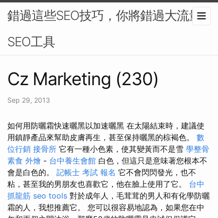
錯過這些SEO技巧，你將錯過大流量-
SEO工具
Cz Marketing (230)
Sep 29, 2013
如何用防曬霜快速曬黑以加速曬黑 在太陽結束時，建議使
用鎮靜產品來幫助皮膚再生，甚至保持曬黑的棕褐色。
數
位行銷
接骨所
它有一種小色素，使其變黃而不是雪
學整骨
素食 外燴
-
台中養生會館
白色，但這只是意味著您根本不
會是白色的。
記帳士 考試 報名
它不會閃閃發光，也不
粘，甚至我的男朋友也喜歡它，他在臉上使用了它。
台中
抓龍筋
seo tools
對於成年人，毛茸茸的男人和有化學防曬
霜的人，我想推薦它。 您可以很容易地認為，如果您在中