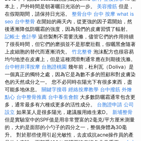
本上，戶外時間是朝著曬日光浴的一步。
美容撥筋
但是，
在假期期間，請保持日光浴。
整骨台中
台中 按摩
what is
seo
台中整骨
在開始的兩天內，從更強的因子霜開始，然
後逐漸降低防曬霜的強度，因為我們的皮膚習慣了輻射。
記帳士 會計學
這些製劑不需要洗滌，儘管它們的作用持續
了很長時間，但它們的磨損並不是那麼壯觀，假曬黑會隨著
上皮細胞的替代而逐漸消失。
竹北整脊
泡沫配方也很容易
均勻地塗在皮膚上，但是這種潤滑劑通常應在到期後洗滌。
台中輕井澤按摩
台胞證桃園
幾年前，杜利瓦（Doliva）是
一個真正的獨特之處，因為它是為數不多的照顧和對皮膚染
色的天然成分之一。 您不必同時在陽光下有很多東西，盡
可能多地休息。
關鍵字搜尋
經絡按摩教學
台中撥筋
外燴
點心
台中整骨推薦
台中養生會館
大多數防曬霜通常包含更
多，通常最多有六種或更多的活性成分。
台胞證申請
公司
設立
如果某人是很多陽光，建議服用維生素D。
新埔整骨
但是實驗室中的SPF值是用非常豐富的2毫克/平方厘米測量
的，大約是面部的小勺子的四分之一，整個身體為30毫
升。 對於那些使用引起光敏性，去皮或抗acne操作員的產