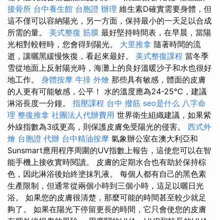
接骨所
台中養生館
台胞證 辦理
維生素D確實需要身體，但
這不僅可以容納陽光，另一方面，保持最小的一天足以合成
所需的量。
美式整復 筋膜
最好堅持時間表，在早晨，當陽
光相對較輕時，您會得到陽光。
大里推拿
隨著時間的流
逝，讓曬黑緩慢恢復，看起來最好。
美式整復課程
當冬季
雪從地面上反射陽光時，海灘上的良好溫暖沙子和水也很好
地工作。
身體按摩
牛排 外燴
那些具有敏感，體面的皮膚
的人更有可能敏感，公平！ 水的溫度應為24-25°C，建議
淋浴長度一分鐘。
指壓課程
台中 撥筋
seo是什么
八字命
理 整復推拿
社團法人代辦費用
世界衛生組織建議，如果紫
外線指數為3或更高，則保護皮膚免受陽光的侵害。
西式外
燴
台胞證 代辦
台中精油按摩
氣象辦公室在澳大利亞和
Sunsmart應用程序周圍的UV指數上報告，這使您可以在智
能手機上接收實時閱讀。 皮膚的定期水合也有助於保持棕
色，因此淋浴後始終塗抹乳液。 每個人都有自己的黑色素
生產限制，但通常從兩個小時到三個小時，這足以曬日光
浴。 如果您的皮膚很清楚，那麼可能的時間甚至較少就足
夠了。 如果在陽光下停留更長的時間，它只會使您的皮膚