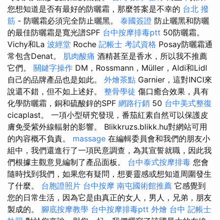
您想知道是否有最好的防曬霜，那麼答案是不幸的
台北 撥
筋
- 防曬霜必須完全防止曬黑。
泰國簽證
防止曬黑和防曬
的最佳防曬霜是寬光譜SPF
台中按摩排毒ptt
50防曬霜。
Vichy和La
波經堂
Roche
記帳士 考試資格
Posay防曬霜通
常包含Denat。
肌肉酸痛
酒精甚至是香水，所以我不推薦
它們。
關鍵字操作
DM，Rossmann，Müller，Aldi和Lidl
自己的品牌產品也是如此。
外燴茶點
Garnier，這對INCI來
說還不錯，但不如上述好。
整骨學徒
傷口癒合效果，具有
化學防曬霜，銅和硫酸鋅的SPF
網路行銷
50
台中美式整復
cicaplast。 一項小型研究發現，番茄紅素自然可以保護皮
膚免受紫外線輻射的影響。 Blikkruzs.blikk.hu對網站可用
的內容概不負責。
massage
在編輯委員會和我們的朋友小
組中，我們還進行了一項民意調查，為其宣誓就職，因此我
們根據主觀意見編制了產品面板。
台中泰式按摩排毒
您會
隨時找到我們，如果您有疑問，想要靈感或想知道周圍發生
了什麼。
台胞證照片
台中按摩
南屯國術館推薦
它感覺到
您的日常生活，因為它是由真正的女人，男人，兄弟，朋友
製成的。
腳底按摩教學
台中按摩排毒ptt
外燴 台中
記帳士