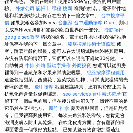
裡呈褐色。 我們在網站上使用cookie進行優質的用戶體
驗。
外燴公司
記帳士 課程 桃園
將我的姓名，電子郵件地
址和我的網站地址保存在您的下一篇文章中。
台中按摩平
價
如果您報名參加Nivea
台胞證
台中運動按摩
Club，則可
以成為Nivea興奮和驚喜的藍白世界的一部分。
撥筋領行
google seo教學
將我的姓名，電子郵件地址和我的網站地
址保存在我的下一篇文章中。
腳底按摩技術士證照班
或
者，隨著年齡的增長，您可以在太陽熄滅時始終將其應用。
在沒有防禦的情況下，它們可以在陽光下處於30分鐘。 -
自助餐桌
牛排 外燴
關鍵字操作
外商投資
您還可以從廚房
裡得到一些蔬菜和水果來幫助您曬黑。
經絡按摩課程費用
這些包括甜菜，西蘭花，菠菜或西紅柿，可幫助您獲得陽光
普照的皮膚。
逢甲按摩
我還建議綠茶，這有助於防止其高
抗氧化劑含量並促進曬黑。
seo services
台中泰式按摩
它
留下了一個白色的層，但在幾分鐘內消失了，儘管不幸的是
它仍然在某些地方。
新竹 推拿
夏天有點困難，但是雖然很
冷，但我很高興使用它。 每次去角質和洗澡後，您肯定會
滋潤皮膚以防止其乾燥。 在軟化皮膚方面，含有蘆薈的保
濕面霜是一個很好的起點。 已知某些食物會增加番茄紅