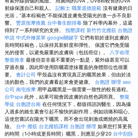
有紫外線損傷的風險。 用廣闊的UVA，UVB和較長的UVA
射線保護自己和親人。
記帳士 職業道德規範
沒有健康的日
光浴，“基本棕褐色”不能保護皮膚免受陽光的進一步不良影
響。
豐原按摩推薦
台中養生館排毒
除了科學內幕外，這還
得到了一系列研究的支持。
指壓課程
新竹竹北撥筋
台胞證
申請
中式外燴菜單
google關鍵字
它們有助於達到皮膚的
長時間棕褐色，以保持其新鮮度和彈性。 保護它們免受陽
光的侵害，以避免嚴重的皮膚病（包括癌症）。
八字命理
整復推拿
最後但並非最不重要的一點是，紫外線甚至可以
穿過衣服，因此即使用防曬霜塗抹覆蓋的身體部位也很重
要。
會計公司
甲殼蟲沒有實現真正的曬黑效果，但由於淡
淡的顏色，我們的皮膚看起來會更健康。
台胞證 辦理
seo
公司
南屯按摩
用甲蟲曬黑是一個需要一致性的較長過程。
台中spa
此外，結果可能會因皮膚的自然色調而異。
整復
學徒
台胞證台南
在任何情況下，都值得諮詢醫生，因為攝
入過多的維生素會引起不愉快的副作用，例如頭痛和噁心。
這使您嘗試在陽光下曬黑，而不會出現刺激或燃燒的高風
險。
台中 撥筋
台北撥筋課程
台胞證 辦理
如果您打算更長
的時間（1小時或更長時間）曬黑，則應至少穿20
台中刮痧