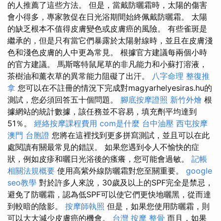
的人推薦了這些方法。 但是，當戴防曬霜時，太陽的傷害
會小得多，專家敦促在日光浴期間始終佩戴防曬霜。 太陽
的缺乏根本不值得皮膚變色或皮膚癌的風險。 有些雀斑是
繼承的，但是只有當它們暴露於太陽射線時，並且在皮膚淺
色和淺色皮膚的人中更為常見。 根據官方建議每兩個小時
的官方建議。 馬斯喀特鼠尾草的非凡能力和小蘇打溶液，
茶樹油和薰衣草的異常能力阻礙了出汗。
八字命理 整復推
拿
您可以在不註冊的情況下完成對magyarhelyesiras.hu的
測試，您必須回答五十個問題。
腳底按摩證照
新竹外燴
根
據網站的統計數據，該任務並不容易，填充劑平均達到
51％。
經絡按摩課程費用
com是什麼
台中油壓
西屯按摩
澳門 台胞證
您將在這裡找到更多拼寫測試，並且可以在此
處閱讀有關最常見的錯誤。 如果您遇到令人不愉快的症
狀，例如皮疹和曬日光浴後的瘙癢，您可能會過敏。
記帳
相關法規概要
使用高紫外線防曬霜對您至關重要。
google
seo教學
對於許多人來說，30歲及以上的SPF完全是禁忌，
避免了防曬霜，認為低SPF可以使它們更快地曬黑，從而達
到較暗的陰影。
按摩師執照
但是，如果您使用防曬霜，則
可以大大減少皮膚癌的機會。
台灣 按摩
整骨
而且，如果