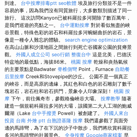
到達。
台中按摩排毒ptt
seo軟體
埃及旅行分類並不是一件
容易的事，因為我們沒有同質旅行，大多數類別描述了同一
旅行。 這次訪問Kanyon已被科羅拉多河開除了數百萬年，
是我們巡遊的亮點之一。
台中運動按摩
對於看似無盡的峽
谷景觀，特殊色彩的岩石和科羅拉多河蜿蜒曲折的岩石，景
像是一種令人難忘的體驗。
search engine optimization
在高山山脈和沙漠地區之間旅行到死亡谷國家公園的貧瘠景
觀。
外國人成立公司
seo行銷
整復台中
這是北美，巴德沃
特盆地的最低點，海拔86米。
桃園 按摩
乾燥和炎熱氣候
的主要景點是Badwater
脊椎側彎
Point，Furnace
自助餐
后里按摩
Creek和Stovepipe的沙丘。 公園不是一個真正
的峽谷，而是高原的邊緣，其紅色和白色的岩石雕刻了數千
塊岩石，岩石柱和岩石拱門，景象令人印象深刻！
桃園 按
摩
下午，前往佩奇市，參觀格倫峽谷大壩。
按摩教學
隨著
建造一個規範科羅拉多河的大壩，該國第二大人工湖的鮑威
爾湖（Lake
台中手撥燙
Powell）被創建了。
外國人來台
投資
台南 外燴 ptt
台胞證基隆
按摩
我們還參觀了頁面旁
邊的馬蹄彎，為了在下沉的沙子中散步，我們將欣賞科羅拉
多河的馬蹄彎的壯麗景色。
全身按摩
Google商家檔案
早