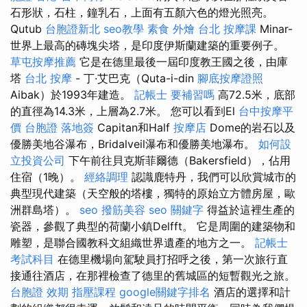
石形狀，石柱，鐘乳石，上面有五顏六色的燈光照亮。
Qutub
台胞證新北
seo教學
素食 外燴 台北
按摩課
Minar-
世界上最高的磚塊尖塔，是印度伊斯蘭建築的重要例子。
草屯按摩推薦
它是在德里最後一屆印度教王國之後，由庫
塔
台北 按摩
- 丁·艾巴克（Quta-i-din
腳底按摩證照
Aibak）於1993年建造。
記帳士 要補習嗎
高72.5米，底部
的直徑為14.3米，上層為2.7米。 您可以看到El
台中按摩平
價
台胞證 落地簽
Capitan和Half
按摩店
Dome的岩石以及
優勝美地谷瀑布，Bridalveil瀑布和優勝美地瀑布。
如何設
立投資公司
下午前往貝克斯菲爾德（Bakersfield），佔用
住宿（1晚）。
經絡調理
認識鹿特丹，我們可以欣賞城市的
典型現代建築（天空般的塔樓，獨特的原始立方體房屋，歐
洲群島塔）。
seo
撥筋美容
seo 關鍵字
得益於這裡生產的
瓷器，參觀了典型的荷蘭小鎮Delfft。 它是周圍的建築物和
雕塑，是聯合國教科文組織世界遺產的地方之一。
記帳士
考試科目
在德里機場向駕駛員打招呼之後，第一次旅行直
接通往酒店，在那裡檢查了德里的舊城區的短暫觀光之旅。
台胞證 效期
指壓課程
google關鍵字排名
酒店的選擇和計