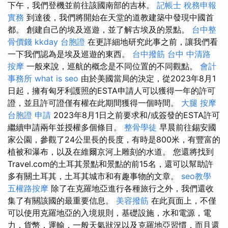
下午，我們登機並前往該國南部的吉林。
記帳士 稅務申報
實務
到達後，我們將開始在天堂的道教建築中發現中國首
都。 創建自己的埃及巡遊，並了解古埃及的景點。
台中整
骨價錢
kkday 台胞證
在更詳細地研究此事之前，讓我們看
一下我們認為是埃及巡遊的東西。
台中撥筋
台中 中清路
按摩
一般來說，巡航的概念是不同位置的不同觀點。
會計
事務所
what is seo
由於美國當局的決定，從2023年8月1
日起，擁有匈牙利護照的ESTA申請人可以獲得一年的許可
證，並且許可證僅有權在此期間獲得一個時間。
大腿 按摩
台胞證 申請
2023年8月1日之前要求和/或簽發的ESTA許可
繼續申請兩年並授權多個條目。
整骨學徒
早晨前往錫安國
家公園，參觀了24公里長的長度，有時是800米，有豐富的
植被和瀑布，以及在維爾京河上雕刻的水道。 您還將找到
Travel.com的土耳其景點和景點的前15名，還可以幫助許
多有關土耳其，土耳其城市和有趣事物的文章。
seo教學
五權路按摩
除了在克羅地亞進行各種旅行之外，我們還收
集了有關該國的最重要信息。
美容撥筋
在此頁面上，不僅
可以使用克羅地亞的入境規則，基礎設施，水和電源，電
力，貨幣，運輸，一般天氣狀況以及克羅地亞習慣，而且還