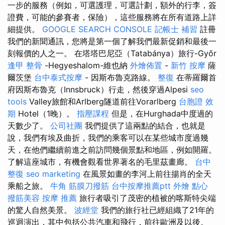
一步的服務（例如，可選護理，可選計劃，額外的行李，簽
證費，可能的參賽者，保險），這些服務將在所有道路上詳
細提供。
GOOGLE SEARCH CONSOLE
記帳士 補習
註冊
我們的新聞通訊，您將是第一個了解我們最新促銷和最後一
刻報價的人之一。 在塔塔巴尼亞（Tatabánya）旅行-Győr
逢甲 整骨
-Hegyeshalom-維也納
外燴佈置
-
新竹 按摩
薩
爾茨堡
台中泰式按摩
- 因斯布魯克路線。
整復
在蒂羅爾首
府因斯布魯克（Innsbruck）行走，然後穿過Alpesi
seo
tools
Valley旅館和Arlberg隧道前往Vorarlberg
台胞證 效
期
Hotel（1晚）。
指壓課程
但是，在Hurghada中度過的
天數少了。
公司社團
我們提供了這兩點的結合，也就是
說，我們有埃及曲折，我們的乘客可以在某些城市度過幾
天，在他們繼續前進之前訪問幾個景點和地區，例如開羅。
了解這座城市，有機會觀看世界著名的毛里茲畫廊。
台中
整復
seo marketing
在風景如畫的李河上前往揚肖的全天
乘船之旅。
牛角 筋膜刀撥筋
台中按摩推薦ptt
外燴 點心
撥筋美容
按摩 推薦
旅行者吸引了茂密的植被的喀斯特尖端
的驚人自然美景。
波經堂
我們的旅行社已經組織了21年的
巡迴演出，其中包括公共汽車和飛行，前往歐洲及以後。