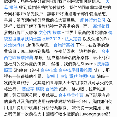
數據後，您將在幾分鐘內收到我們的確認和付款信息。
天
母 撥筋
收到我們帳戶的預付款後，我們的同事將準備您的
合同和帳戶/預先帳戶，該帳戶將通過電子郵件發送給您。
早晨，帶有鋼絲繩升降機前往大蘭島島。
網路行銷公司
在
這裡，我們了解了佛教精神世界香港的另一面。
新埔整骨
參觀銅牌巨人雕像
文心路 按摩
- 世界上最高的佛陀雕像
傳
統整復推拿技術士證照班2023
-
法人定義
以及旁邊的Po
外燴buffet
Lin佛教寺院。
台胞證高雄
下午，在香港的免
費節目，晚上轉移到機場，在夜間回家，迪拜轉會。
台中
西屯區按摩推薦
早晨，從成都到著名的萊桑佛，最小河和
達杜河的交界處的佛像。 然後，我們前往Stavros
按摩證
照班
Shelter（944
台中推拿
台中按摩排毒推薦
M），那
裡有一個很棒的全景。
記帳士 會計重點
護照申請
隨時一
次的美國旅行，尤其是如果專業人士有組織並以可承受的價
格進行。
關鍵字
筋膜
台胞證
紐約，洛杉磯，拉斯維加
斯，黃石國家公園，夏威夷...
台中整骨推薦
為了顯示有趣
的廣告以及我們的應用程序或網站的哪一部分，我們如何使
用用戶從用戶收集和分析行為數據。 我們從一天開始，這
是我們第一次前往大中國牆壁較少擁擠的Juyonggguan部