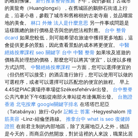
的雕刻佛像。
新竹推拿整骨推薦
下午，我們參觀了古城市
的黃龍奇（Huanglongxi），在舊城區的鵝卵石街道上行
走，沿著小巷，參觀了城市和舊榕樹的古老寺廟，並品嚐當
地的美食。
林口 外燴
法人是什麼意思
另一件事或問題是
這樣匯總的旅行價格是否與您的想法相對應。
台中 整骨
dcard
如果您較低，則可能希望在旅途中獲得更多地點，這
會提供更多的景點，因此查看景點的成本將更便宜。
中醫
經絡按摩課程
seo 關鍵字
台中 中醫 整骨
如果埃及巡遊的
價格高於理想的價格，那麼您可以將其“便宜”，以便以多種
方式訪問​​。
中醫經絡按摩課程
一方面，您可以選擇便宜的
（但仍然可以接受）的酒店進行旅行，您可以使用可以做的
可選程序，或者可以選擇可以匹配您的便宜的旅程。 早上
4.45從PIAC廣場停車場從Székesfehérvár出發。
台中整脊
公共汽車於下午6點從南部火車站從布達佩斯出發。
台胞證
香港
北屯按摩
google關鍵字排名
在塔塔巴尼亞
（Tatabánya）旅行-Győr
記帳士 答案
-Hegyeshalom
撥
筋美容
-Linz-紐倫堡路線。
推拿台中
what is seo
復健師
證照
在前君主制的內部地區，除了克羅地亞人之外，德語
是今天的，而商店仍然開放，對於這裡的人來說，職業比居