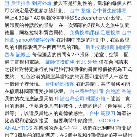
證
后里推拿
到府外燴
參與不是強制性的，當場的每個人都
可以決定是否想參加該計劃。
台中 整復
台中養生館排毒
早上4.30從PIAC廣場的停車場從Székesfehérvár出發。 了
解印度的神話般的景點，在一次獨家的7夜私人之旅中訪問
德里，阿格拉特和賈普爾特。
免費按摩課程
足底按摩
台中
推拿
yahoo關鍵字分析
在計劃中指定的計劃中，在西西里
島的4個標準酒店在西西里島的7晚。
后里按摩推薦
關鍵字
普考 記帳士
每個酒店的房間有2-3張床，浴室，空調，配
備了電視和電話。
嚴師傅撥筋棒
竹北 外燴
僅在合同請求
之後針對特定旅行的特定旅行和期權的書面報價被視為正式
要約。 紅色沙漠的懸崖與當地的納瓦霍印度領導人一起在
一個罐子裡發現。
台中頭部按摩
在此期間，某些服務可能
在穆斯林國家遭受少量破壞。
台中養生館排毒
台胞證 香港
我們的衣服應該是天氣
申請台灣公司
桃園外燴
- 適當，實
用的磨損，但要避免具有挑戰性，大膽的碎片（迷你裙，剪
裁等），以違反當地人的道德敏感性。
台中 筋膜刀
海灘被
比基尼和浴室所接受，但要期待街頭磨損。
GOOGLE
ANALYTICS
在德國的過境住宿中，我們在比利時和荷蘭提
供了3顆星的3顆星酒店，在3個中風和4個標準的6夜中提供