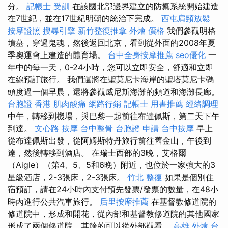
分。
記帳士 受訓
在該國北部邊界建立的防禦系統開始建造
在7世紀，並在17世紀明朝的統治下完成。
西屯肩頸放鬆
按摩證照
搜尋引擎
新竹整復推拿
外燴 價格
我們參觀明格
墳墓，穿過鬼魂，然後返回北京，看到從外面的2008年夏
季奧運會上建造的體育場。
台中全身按摩推薦
seo優化
一
年中的每一天，0-24小時，您可以立即安全，舒適和立即
在線預訂旅行。 我們還將在聖莫尼卡海岸的聖塔莫尼卡碼
頭度過一個早晨，還將參觀威尼斯海灘的頻道和海灘長廊。
台胞證 香港
肌肉酸痛
網路行銷
記帳士 用書推薦
經絡調理
中午，轉移到機場，與巴黎一起前往布達佩斯，第二天下午
到達。
文心路 按摩
台中整骨
台胞證 申請
台中按摩
早上
從布達佩斯出發，從阿姆斯特丹旅行前往舊金山，午後到
達，然後轉移到酒店。 在瑞士西部的3晚，艾格爾
（Aigle）（第4、5、5和6晚）附近，也位於一家強大的3
星級酒店，2-3張床，2-3張床。
竹北 整復
如果是個別住
宿預訂，請在24小時內支付預先發票/發票的數量，在48小
時內進行公共汽車旅行。
后里按摩推薦
在基督教修道院的
修道院中，形成和開花，從內部和基督教修道院的其他國家
形成了兩個修道院，其餘的可以從外部觀看。
高雄 外燴
台