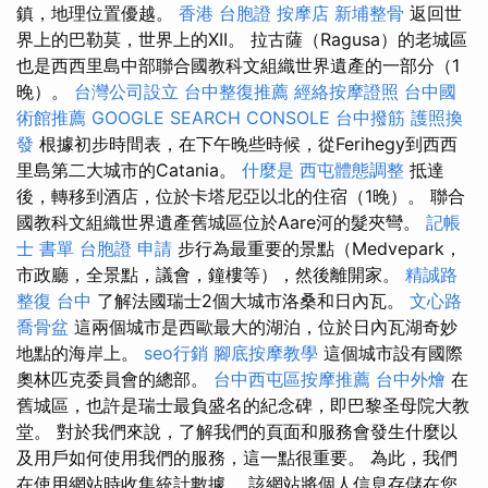
鎮，地理位置優越。
香港 台胞證
按摩店
新埔整骨
返回世
界上的巴勒莫，世界上的XII。 拉古薩（Ragusa）的老城區
也是西西里島中部聯合國教科文組織世界遺產的一部分（1
晚）。
台灣公司設立
台中整復推薦
經絡按摩證照
台中國
術館推薦
GOOGLE SEARCH CONSOLE
台中撥筋
護照換
發
根據初步時間表，在下午晚些時候，從Ferihegy到西西
里島第二大城市的Catania。
什麼是
西屯體態調整
抵達
後，轉移到酒店，位於卡塔尼亞以北的住宿（1晚）。 聯合
國教科文組織世界遺產舊城區位於Aare河的髮夾彎。
記帳
士 書單
台胞證 申請
步行為最重要的景點（Medvepark，
市政廳，全景點，議會，鐘樓等），然後離開家。
精誠路
整復 台中
了解法國瑞士2個大城市洛桑和日內瓦。
文心路
喬骨盆
這兩個城市是西歐最大的湖泊，位於日內瓦湖奇妙
地點的海岸上。
seo行銷
腳底按摩教學
這個城市設有國際
奧林匹克委員會的總部。
台中西屯區按摩推薦
台中外燴
在
舊城區，也許是瑞士最負盛名的紀念碑，即巴黎圣母院大教
堂。 對於我們來說，了解我們的頁面和服務會發生什麼以
及用戶如何使用我們的服務，這一點很重要。 為此，我們
在使用網站時收集統計數據。 該網站將個人信息存儲在您