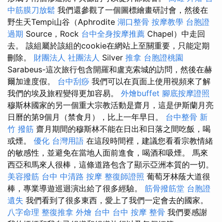
中筋膜刀放鬆
我們還參觀了一個圖標繪畫研討會，然後在
野生天Tempi山谷（Aphrodite
湖口整骨
按摩教學
台胞證
過期
Source，Rock
台中全身按摩推薦
Chapel）中走回
去。 該組屬於該組的cookie在網站上至關重要，只能定期
刪除。
財團法人 社團法人
Silver
推拿
台胞證桃園
Sarabeus-這次旅行包含開羅和盧克索城的訪問，然後在赫
爾加達度假。
台中刮痧
我們可以在頁面上使用視頻來了解
我們的埃及旅程變得更加容易。
外燴buffet
腳底按摩證照
穆斯林國家的另一個重大宗教活動是齋月，這是伊斯蘭月亮
日曆的第9個月（禁食月），比上一年早日。
台中整骨
新
竹 撥筋
齋月期間的穆斯林不能在日出和日落之間吃飯，喝
或煙。
優化 台灣用語
在這段時間裡，建議您看看宗教情緒
的敏感性，並避免在當地人面前進食，喝酒和吸煙。 馬來
西亞和馬來人很棒，這條道路包含了顯示亞洲本質的一切。
美容撥筋
台中 中清路 按摩
整復師證照
葡萄牙林蔭大道很
棒，專業導遊巡迴演出給了很多經驗。
筋骨撥筋堂
台胞證
遺失
我們看到了很多東西，愛上了我們一定會去的國家。
八字命理 整復推拿
外燴 台中
台中 按摩 整骨
我們要感謝