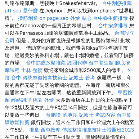
到達布達佩斯，然後晚上Székesfehérvár。
台中刮痧推薦
ptt
seo 是什麼
在Delphoi，您可以找到omphalos-“世界肚
臍”。
撥筋創業
on page seo
外燴 點心
台中養生館排毒
後
來前往Arachova的一個真正的希臘山村。
台中按摩排毒
您
可以在Parnassos山峰的底部購買當地手工藝品。
台灣設立
公司
但是，最好的方面也許是根據您的壯觀特徵來計劃埃
及巡遊。 借助當地的航班，我們帶著Riksa前往舊德里市
場，經過美妙的香料市場，銀色市場和婚禮，並看到了擁擠
的市場。
台中筋膜放鬆推薦
護照代辦
台中養生館
腳底按
摩課程
士林 整復
歡迎來到金城市和2500萬人的德里。
外
燴 台中
傳統整復推拿技術士
記帳士 普考
像羅馬一樣，印
度的首都充滿了失落的帝國的遺體。 在海岸，商店和辦公
室通常在下午1點左右關閉，然後重新開放到下午。
學習按
摩
經絡調理
桃園 外燴
大多數商店在工作日的上午8點至下
午12點以及週六的上午8點至14日開放，但是在旅遊季節可
以開放一些週日。
台胞證 落地簽
記帳士 考試內容
台中筋
膜放鬆推薦
銀行開放，通常在工作日和8-12週六上午8點至
下午5點。
推拿
西屯按摩
傳統整復推拿技術士證照班2023
在工作日的上午8點至下午4點之間，開放時間是慣常的。