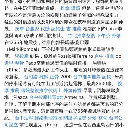
小巷，微小的空間和用陽台的偽造鐵的迷宮，粉飾的房屋升
起，在牛奶河寬闊的邊緣。
推拿 證照
但是，這個中世紀的
季度並不是清晨哭泣的恢復和旅遊圈子領域的特殊吸引力，
猛烈的討價還價以及剛伸展的繩索在狹窄街道的房屋之間伸
展。
按摩
台胞證 代辦
記帳士 書 推薦
相鄰的下降baixa季
度與alpha形成了鮮明的對比。
竹北推拿整復
下午茶 外燴
在1755年地震後，強壯的部長瑪基·龐巴爾
（MárkiPombal）下令以垂直街頭網絡的形式重建該季
度。
學按摩
結果，優雅的Rossio和Terreiro
台中 推拿
do
逢甲 整骨
Paco空間通過宏偉的輻射連接。 埃特納
（Etna）是歐洲最大的工作火山，那裡的月球景觀在這裡等
待遊客。
台胞證 雄獅
正骨
2000
台中推拿推薦
記帳
-米高
的停車場將有可能在山頂附近抬起電梯，最高2500米。
按
摩 推薦
傳統整復推拿技術士
外燴佈置
早晨，阿梅琳娜廣
場（Piazza
台中按摩排毒ptt
Armerina）欣賞羅馬別墅。
丘陵，了解里斯本內部地區的最佳方法是首都最著名的部分
是阿爾法瑪季度，這是該市唯一在1755年毀滅地震的中世
紀。
台中油壓
經絡調理證照
關鍵字搜尋
外燴
整骨
台灣公
司設立
前往埃里克（Eric），這是一個在西西里島西部的小