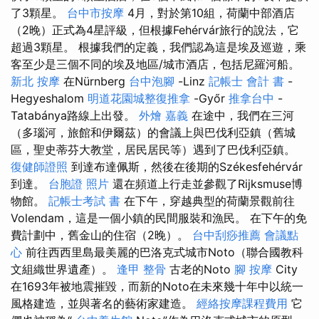
了3顆星。
台中市按摩
4月，對於第10組，荷蘭中部酒店
（2晚）正式為4星評級，但根據Fehérvár旅行的說法，它
超過3顆星。 根據我們的定義，我們認為這是埃及巡遊，乘
客至少是三個不同的埃及地區/城市酒店，包括尼羅河船。
新北 按摩
在Nürnberg
台中泡腳
-Linz
記帳士 會計 書
-
Hegyeshalom
明道花園城整復推拿
-Győr
推拿台中
-
Tatabánya路線上出發。
外燴 嘉義
在途中，我們在三河
（多瑙河，旅館和伊爾茲）的會議上與巴伐利亞鎮（舊城
區，聖史蒂芬大教堂，居民居民等）遇到了巴伐利亞鎮。
復健師證照
到達布達佩斯，然後在後期的Székesfehérvár
到達。
台胞證 照片
還在頻道上行走並參觀了Rijksmuse博
物館。
記帳士考試 書
在下午，穿越典型的荷蘭景觀前往
Volendam，這是一個小鎮的民間服裝和漁民。 在下午的免
費計劃中，舊金山的住宿（2晚）。
台中刮痧推薦
會議點
心
前往西西里島最美麗的巴洛克式城市Noto（聯合國教科
文組織世界遺產）。
逢甲 整骨
古老的Noto
腳 按摩
City
在1693年被地震摧毀，而新的Noto在未來幾十年中以統一
風格建造，並與著名的藝術家建造。
經絡按摩課程費用
它