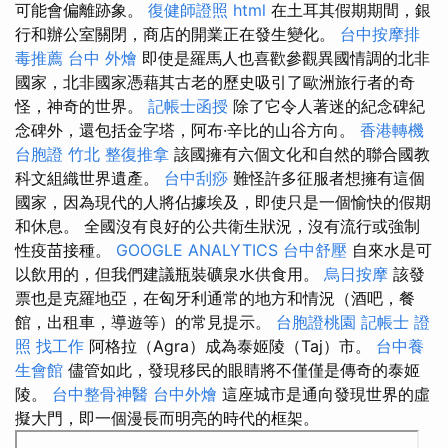
可能會偏離跡象。
復健師證照
html
在土耳其假期期間，銀
行和辦公室關閉，商店的開業正在發生變化。
台中按摩排
毒推薦
台中 外燴
即使是羅馬人也喜歡參觀異國情調的北非
國家，北非國家憑藉其古老的歷史吸引了歐洲旅行者的奇
怪，神奇的世界。
記帳士函授
除了它令人著迷的紀念碑紀
念碑外，還包括金字塔，阿布·辛比的山谷方向。
香港轉機
台胞證
竹北 整復推拿
該國擁有六個文化和自然的聯合國教
科文組織世界遺產。
台中刮痧
難怪許多征服者想擁有這個
國家，因為現代的人將佔據埃及，即使只是一個愉快的假期
和休息。 全國沒有良好的公共衛生狀況，沒有流行或強制
性疫苗接種。
GOOGLE ANALYTICS
台中舒壓
自來水是可
以飲用的，但我們建議瓶裝礦泉水供食用。
烏日按摩
該發
票也是克羅地亞，在匈牙利通常的地方和情況（酒吧，餐
館，出租車，導遊等）的常見提示。
台胞證桃園
記帳士 證
照 找工作
阿格拉（Agra）成為泰姬陵（Taj）市。
台中養
生會館
儘管如此，發現移民的眼睛將不僅僅是傳奇的泰姬
陵。
台中整骨神醫
台中外燴
這座城市是通向發現世界的虛
擬大門，即一個漫長而明亮的時代的框架。