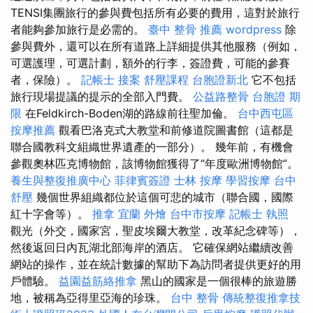
TENSI集團旅行的參與費包括所有必要的費用，這對於旅行
者能夠參加旅行是必需的。
臺中 整骨 推薦
wordpress
除
參與費外，還可以在所有道路上詳細提供其他服務（例如，
可選護理，可選計劃，額外的行李，簽證費，可能的參賽
者，保險）。
記帳士 接案
舒壓課程
台胞證新北
它不包括
旅行現場提議的提示的全部入門費。
公益路整骨
台胞證 期
限
在Feldkirch-Boden湖的路線前往聖加倫。
台中西屯區
按摩推薦
觀看巴洛克式大教堂和前修道院圖書館（這都是
聯合國教科文組織世界遺產的一部分）。 幾年前，有機會
參觀奧林匹克博物館，該博物館獲得了“年度歐洲博物館”。
養生與整復推廣中心
菲律賓簽證
士林 按摩
學習按摩
台中
舒壓
幾個世界組織都位於這個可悲的城市（聯合國，國際
紅十字會等）。
推拿
宜蘭 外燴
台中市按摩
記帳士 執照
觀光（外交，國家宮，聖皮埃爾大教堂，改革紀念碑等），
然後返回日內瓦湖北部海岸的酒店。 它確保網站繼續改善
網站的操作，並在統計數據的幫助下為訪問者提供更好的用
戶體驗。
益園益筋絡推拿
黑山的國家是一個很棒的旅遊勝
地，被稱為亞得里亞海的珍珠。
台中 整骨
傳統整復推拿技