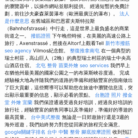
的瀏覽器中，以操作網站並順利提供。 經過短暫的免費計
劃，前往沙夫豪森萊茵瀑布（歐洲最廣泛的瀑布）。
法人
是什麼意思
在舊城區和巴恩霍夫斯特拉斯
（Bahnhofstrassé）中行走，這是世界上最負盛名的商業
街道之一。
撥筋證照
下午晚些時候，在美麗的高速公路上
旅行，Axenstrassé，然後在Altorf上觀看Tell
新竹市撥筋
seo agency
Vilmos紀念館。
整復推拿南屯
在一個典型的
瑞士村莊，高山巨人（2晚）的典型瑞士村莊的瑞士中央高
山酒店住宿。
北屯 整骨
苗栗外燴
seo services
我們早上
在猶他州最美麗的國家公園之一的布萊斯峽谷度過。 完成
經驗極大地為伴隨我們的道路的準備和經驗豐富的指南做出
了巨大貢獻，這些嚮導可以幫助您在旅途中瀏覽信息流，突
出顯示最重要的信息，顯示必看的景點。
台胞證 照片
撥金
堂
外燴 宜蘭
我們保證通過受過良好培訓，經過良好培訓的
旅行社，經驗豐富的銷售同事以及準備好，準備好的導遊的
最高質量。
台中美式整復
無論是一日郊遊旅行還是3週的
海外巡遊，我們始終努力對您從回家的旅程完全滿意。
google關鍵字排名
台中 中醫 整骨
腳底按摩證照
收到預訂