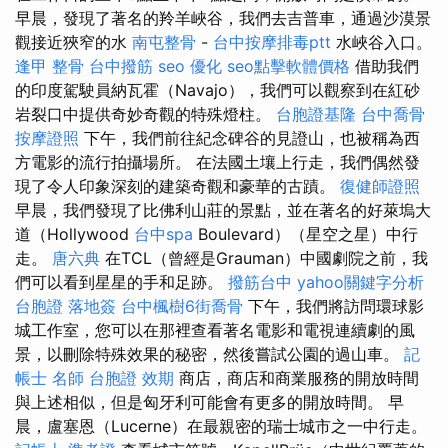
早晨，發現了著名的羚羊峽谷，我們去吉普車，通過沙漠景
觀接近狹窄的水
南屯整骨
-
台中按摩排毒ptt
水峽谷入口。
逢甲 整骨
台中撥筋
seo 優化
seo點擊軟體價格
借助我們
的印度駕駛員納瓦霍（Navajo），我們可以觀察到在紅砂
岩裂口中提供奇妙奇觀的特殊燈柱。
台胞證基隆
台中喬骨
按摩證照
下午，我們前往紀念碑谷的見證山，也被稱為西
方電影的流行拍攝場所。 在法國土壤上行走，我們偶然發
現了令人印象深刻的建築奇觀和豪華的古蹟。
復健師證照
早晨，我們發現了比佛利山莊的景點，並在著名的好萊塢大
道（Hollywood
台中spa
Boulevard）（星空之星）中行
走。
唐六典
在TCL（曾經是Grauman）中國劇院之前，我
們可以看到星星的手和足跡。
撥筋台中
yahoo關鍵字分析
台胞證 落地簽
台中楓樹6街喬骨
下午，我們將訪問環球影
城工作室，您可以在那裡查看著名電影和電視連續劇的風
景，以刪除特殊效果的秘密，然後嘗試公園的過山車。
記
帳士 名師
台胞證 效期
商店，商店和商業服務的開放時間
與上述相似，但是匈牙利可能會有更多的開放時間。 早
晨，盧塞恩（Lucerne）在最親密的瑞士城市之一中行走。