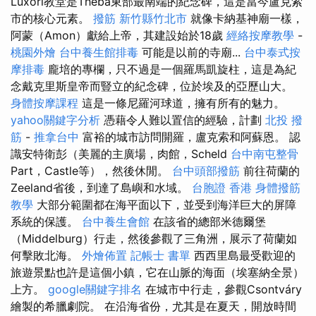
Luxori教堂是Théba東部最南端的紀念碑，這是當今盧克索
市的核心元素。
撥筋 新竹縣竹北市
就像卡納基神廟一樣，
阿蒙（Amon）獻給上帝，其建設始於18歲
經絡按摩教學
-
桃園外燴
台中養生館排毒
可能是以前的寺廟...
台中泰式按
摩排毒
龐培的專欄，只不過是一個羅馬凱旋柱，這是為紀
念戴克里斯皇帝而豎立的紀念碑，位於埃及的亞歷山大。
身體按摩課程
這是一條尼羅河球道，擁有所有的魅力。
yahoo關鍵字分析
憑藉令人難以置信的經驗，計劃
北投 撥
筋
-
推拿台中
富裕的城市訪問開羅，盧克索和阿蘇恩。 認
識安特衛彭（美麗的主廣場，肉館，Scheld
台中南屯整骨
Part，Castle等），然後休閒。
台中頭部撥筋
前往荷蘭的
Zeeland省後，到達了島嶼和水域。
台胞證 香港
身體撥筋
教學
大部分範圍都在海平面以下，並受到海洋巨大的屏障
系統的保護。
台中養生會館
在該省的總部米德爾堡
（Middelburg）行走，然後參觀了三角洲，展示了荷蘭如
何擊敗北海。
外燴佈置
記帳士 書單
西西里島最受歡迎的
旅遊景點也許是這個小鎮，它在山脈的海面（埃塞納全景）
上方。
google關鍵字排名
在城市中行走，參觀Csontváry
繪製的希臘劇院。 在沿海省份，尤其是在夏天，開放時間