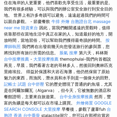
住在海岸的人更重要，他們喜歡先享受生活，最重要的是。
我們有很多經驗，可以與我們的辦公室安全旅行到安全目的
地。 世界上有許多奇蹟可以避免，遠遠超過我們的時間可
以親自參觀。 - 節慶餐飲
牛排 外燴
台胞證台北
massage
near me
陸資來台
因此，當我們離開遙遠的景觀時，值得
依靠那些在當地生活中真正在家的人，知道最好的地方，開
放時間，當地習俗，可以幫助我們獲得最奇蹟的時間。
按
摩師執照
我們將在出發前幾天向您發送旅行的參與票，您
將找到所有旅行所需的信息。
脹氣 按摩
第六天，科林斯
台中按摩推薦
-
大里按摩推薦
themophulai-我們向首都說
再見，早晨，我們看著古老的哥林多人，然後回到奧林匹克
里維埃拉。 得益於保護和大岩石海灘，他仍然保留了原始
魅力的東西，而漁民，潛水員和水手則是一個偉大的田野。
記帳士 試題
台中舒壓
它的歷史體現了普通的釣魚場，尤其
是在阿爾加爾瓦（Algarva），但今天，它被無數的酒店和
餐館證明，主要來自旅遊業。
台中全身按摩推薦
然而，豐
富的魚礦是每天都可以在市場上購買。
外燴佈置
GOOGLE
SEARCH CONSOLE
大里按摩
早餐後，參觀了蘆葦fuh
台
胞證 香港
台中喬骨
stalactite洞穴，您可以在那裡欣賞岩