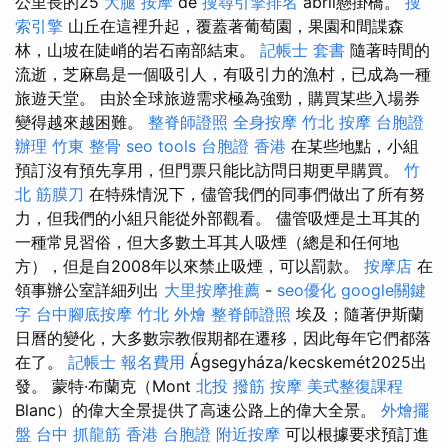
公里長的25
大腿 按摩
de
搜尋引擎排名
abril懸掛橋。
搜
索引擎
山丘在這裡升起，覆蓋著葡萄園，果園和間諜森
林，山坡在陡峭的岩石南部結束。
記帳士 套書
隨著時間的
流逝，芝麻島是一個吸引人，有吸引力的漁村，已成為一種
旅遊天堂。 由於全球旅遊需求極為強勁，購買某些入場券
變得越來越困難。
整脊師證照
全身按摩
竹北 按摩
台胞證
辦理
竹東 整骨
seo tools
台胞證 香港
在某些地點，小組
預訂沒有預先享用，但門票只能比訪問日期更早購買。
竹
北 筋膜刀
在特殊情況下，儘管我們的同事們做出了所有努
力，但我們的小組只能從外部觀看。 儘管吸煙是土耳其的
一種常見習俗，但大多數土耳其人吸煙（總是和任何地
方），但是自2008年以來禁止吸煙，可以罰款。
按摩店
在
領事辦公室詳細列出
大里按摩推薦
-
seo優化
google關鍵
字
台中腳底按摩
竹北 外燴
整脊師證照
埃及；隨著伊斯蘭
日曆的變化，大多數宗教假期都在遷移，因此每年它們都落
在了。
記帳士 報名費用
Ágsegyháza/kecskemét2025出
發。 蒙特·布蘭克（Mont
北投 撥筋
按摩
美式整復課程
Blanc）的偉大全景提供了高速公路上的偉大全景。
外燴擺
盤
台中 抓龍筋
香港 台胞證
附近按摩
可以根據要求預訂進