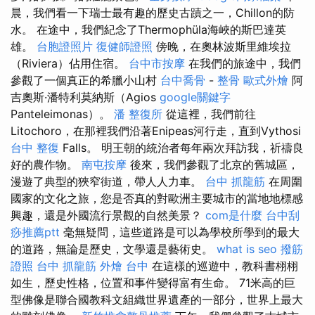
晨，我們看一下瑞士最有趣的歷史古蹟之一，Chillon的防
水。 在途中，我們紀念了Thermophüla海峽的斯巴達英
雄。
台胞證照片
復健師證照
傍晚，在奧林波斯里維埃拉
（Riviera）佔用住宿。
台中市按摩
在我們的旅途中，我們
參觀了一個真正的希臘小山村
台中喬骨
-
整骨
歐式外燴
阿
吉奧斯·潘特利莫納斯（Agios
google關鍵字
Panteleimonas）。
潘 整復所
從這裡，我們前往
Litochoro，在那裡我們沿著Enipeas河行走，直到Vythosi
台中 整復
Falls。 明王朝的統治者每年兩次拜訪我，祈禱良
好的農作物。
南屯按摩
後來，我們參觀了北京的舊城區，
漫遊了典型的狹窄街道，帶人人力車。
台中 抓龍筋
在周圍
國家的文化之旅，您是否真的對歐洲主要城市的當地地標感
興趣，還是外國流行景觀的自然美景？
com是什麼
台中刮
痧推薦ptt
毫無疑問，這些道路是可以為學校所學到的最大
的道路，無論是歷史，文學還是藝術史。
what is seo
撥筋
證照
台中 抓龍筋
外燴 台中
在這樣的巡遊中，教科書栩栩
如生，歷史性格，位置和事件變得富有生命。 71米高的巨
型佛像是聯合國教科文組織世界遺產的一部分，世界上最大