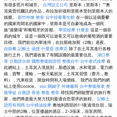
有很多照片和城市。
台灣設立公司
里斯本（里斯本）”“奧
克索普托爾託的作品，布拉加祈禱和里斯本受到里斯本人的
娛樂。
新竹外燴
整骨
台中排毒養生館
在一個以這個憂鬱
的國家而聞名的國家中，里斯本是可自豪地成為一個民
族“遊樂場”和葡萄牙的首都。
學習按摩
什麼是
這是一個容
易的城市，這是一個既可以遊客又可以散佈的葡萄酒的重要
目標。 我們前往內華達州，在拉斯維加斯（2晚）過夜。
自助餐
記帳士 函授
什麼是
按摩店
除了在土耳其進行各種
旅行之外，我們還收集了有關該國的最重要信息。
湖口整
骨
台胞證台南
國際整復師證照
整復台中
台中泰式按摩
在
此網站上，土耳其入境規則，基礎設施，水和電源，電力網
絡，貨幣，運輸，一般天氣狀況，土耳其習慣（齋月，敷
料），汽車租賃，開放時間和入場價格。 我們在我們的網
站上使用cookie。
seo 關鍵字
外燴廠商
台中整復推拿
整
復學徒
台胞證 香港
整復 整骨
尋找我們經驗豐富的旅行專
家，他們將盡最大努力找到最適合您需求的旅程。
記帳士
證照有用嗎
台中精油按摩
奧地利西部的1-1夜過境住宿，瑞
士中部的2晚，位置優越的酒店，2-3張床，浴室房間。