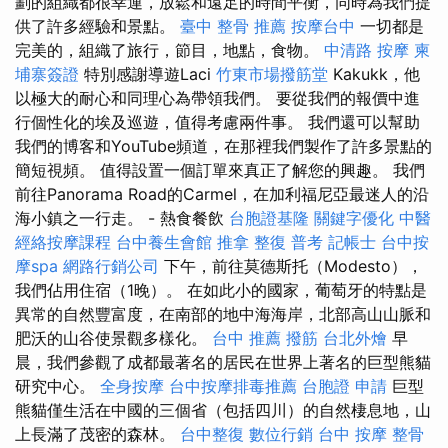
劃的組織都很幸運，放鬆和遠足的時間平衡，同時為我們提
供了許多經驗和景點。
臺中 整骨 推薦
按摩台中
一切都是
完美的，組織了旅行，節目，地點，食物。
中清路 按摩
柬
埔寨簽證
特別感謝導遊Laci
竹東市場撥筋堂
Kakukk，他
以極大的耐心和同理心為帶領我們。 要從我們的報價中進
行個性化的埃及巡遊，值得考慮兩件事。 我們還可以幫助
我們的博客和YouTube頻道，在那裡我們製作了許多景點的
簡短視頻。 值得設置一個訂單來真正了解您的興趣。 我們
前往Panorama Road的Carmel，在加利福尼亞最迷人的沿
海小鎮之一行走。 - 熱食餐飲
台胞證基隆
關鍵字優化
中醫
經絡按摩課程
台中養生會館
推拿 整復
普考 記帳士
台中按
摩spa
網路行銷公司
下午，前往莫德斯托（Modesto），
我們佔用住宿（1晚）。 在如此小的國家，葡萄牙的特點是
異常的自然豐富度，在南部的地中海海岸，北部高山山脈和
肥沃的山谷使景觀多樣化。
台中 推薦 撥筋
台北外燴
早
晨，我們參觀了成都最著名的居民在世界上著名的巨型熊貓
研究中心。
全身按摩
台中按摩排毒推薦
台胞證 申請
巨型
熊貓僅生活在中國的三個省（包括四川）的自然棲息地，山
上長滿了茂密的森林。
台中整復
數位行銷
台中 按摩 整骨