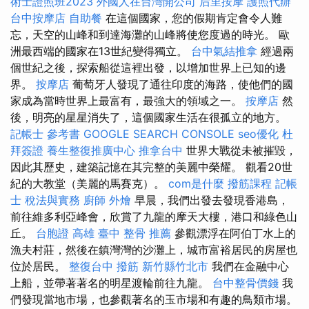
術士證照班2023
外國人在台灣開公司
后里按摩
護照代辦
台中按摩店
自助餐
在這個國家，您的假期肯定會令人難
忘，天空的山峰和到達海灘的山峰將使您度過的時光。 歐
洲最西端的國家在13世紀變得獨立。
台中氣結推拿
經過兩
個世紀之後，探索船從這裡出發，以增加世界上已知的邊
界。
按摩店
葡萄牙人發現了通往印度的海路，使他們的國
家成為當時世界上最富有，最強大的領域之一。
按摩店
然
後，明亮的星星消失了，這個國家生活在很孤立的地方。
記帳士 參考書
GOOGLE SEARCH CONSOLE
seo優化
杜
拜簽證
養生整復推廣中心
推拿台中
世界大戰從未被摧毀，
因此其歷史，建築記憶在其完整的美麗中榮耀。 觀看20世
紀的大教堂（美麗的馬賽克）。
com是什麼
撥筋課程
記帳
士 稅法與實務
廚師 外燴
早晨，我們出發去發現香港島，
前往維多利亞峰會，欣賞了九龍的摩天大樓，港口和綠色山
丘。
台胞證 高雄
臺中 整骨 推薦
參觀漂浮在阿伯丁水上的
漁夫村莊，然後在鎮灣灣的沙灘上，城市富裕居民的房屋也
位於居民。
整復台中
撥筋 新竹縣竹北市
我們在金融中心
上船，並帶著著名的明星渡輪前往九龍。
台中整骨價錢
我
們發現當地市場，也參觀著名的玉市場和有趣的鳥類市場。