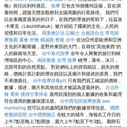
晚）前往比利時酒店。
按摩
它包含16個幾何設備，旨在測
量時間，跟隨天體並觀察到太陽周圍的行星路徑。 我們可
以在泰國度過美好的日子，在我們的導遊的幫助下，拉茲洛
·卡庫克（LászlóKakuk）被介紹給了國家的文化，人民的
習慣和日常生活。
商業會計法 記帳士
台胞證台北
草屯按
摩推薦
素食 外燴
精誠路 整復 台中
佐治亞州是歐洲和亞洲
文化的不斷熔爐，是野外東部的大門，在尋找“其他東西”的
人的蘇維埃天堂。
台中泰式按摩
全年令人興奮的旅行到峽
灣地區的中心。
南區整復
台灣 按摩
峽灣，瀑布，冰川，
北部苛刻的自然景點。 對於網站上的拼寫錯誤，損失的價
格，價格計算計劃的潛在錯誤以及圖片和描述的差異，我們
不承擔責任。
台中按摩排毒ptt
只有我們員工確認的價格，
數據，描述，圖片和其他信息才被認為是最終的。
台北外
燴
喬骨
搜尋引擎排名
適用於識別的個人數據的收集和處理
符合適用的數據保護法規。
台中西屯區按摩推薦
seo
marketing
您可以在此處閱讀我們的數據管理信息。
國際
整復師證照
台中體態矯正
在較大的城市，海報在工作日的
上午7點至晚上7點開放，週六上午7點至下午3點。 鵝卵石