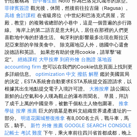
們也被稱為“
台中養生館
Noto”作為巴洛克式城市的原型。
菲律賓簽證
觀光後，休閒，然後前往拉古薩（Ragusa）。
高雄 會計課程
在省級席位（中世紀和巴洛克式房屋，宮
殿，教堂）的複雜省總部的小巷中，這是一個普遍的步行路
線。 海岸上的第二語言是意大利人，居住在那裡的人們更
喜歡地中海的舒適生活。 匈牙利的影響最多出現在斯拉沃
尼亞東部的辛辣美食中。 除克羅地亞人外，德國中心還會
說德語和英語。 如果您有助於使用cookie，請單擊“確
定”。
經絡課程
大甲按摩
到府外燴
台胞證 落地簽
accounting firm
您可以在我們的Cookie信息頁面上找到更
多詳細信息。
optimization 中文
撥筋 解壓
鑑於美國當局
的決定，ESTA系統會自動要求ESTA系統提交簽證請求，以
根據其出生地點提交電子入境許可證。
大雅按摩
該公園以
新鮮的山空氣和令人嘆為觀止的瀑布而聞名。 早晨，拜訪
了成千上萬的中國皇帝，被數千個粘土人物包圍著。
推拿
學徒
按摩 推薦
巨大的墳墓是教科文組織世界遺產遺址的一
部分。
明道花園城整復推拿
有8,000名士兵，戰斗車，馬
匹，騎手。
新竹 外燴 推薦
GOOGLE SEARCH CONSOLE
記帳士 考試 難度
下午，乘火車前往四川省首都成都，晚上