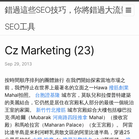
錯過這些SEO技巧，你將錯過大流量-
SEO工具
Cz Marketing (23)
Sep 29, 2013
按時間順序排列的團體旅行 在我們開始探索當地市場之
前，我們停止在世界上最著名的立面之一Hawa
撥筋創業
Mahal拍照。
台胞證基隆
城市宮，莫臥兒和拉傑普特建築
的美麗結合，它仍然是居住在宮殿私人部分的最後一個統治
王室的家園。
新竹竹北撥筋
城市宮殿綜合大樓包括穆巴拉
克·馬哈爾（Mubarak
河南路四段推拿
Mahal）（接收宮
殿）和馬哈拉宮（Maharan Palace）（女王宮殿）。 阿雷
比達半島是米利河畔乳房散文區的阿里比達半島，穿過25