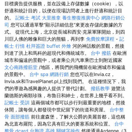
目標廣告提供服務，並在設備上存儲數據（cookie），以
舒適和統計目的，以便在現場訪問者上進行舒適和統計目
的。
記帳士 考試
大里推拿
養生整復推廣中心
網路行銷公
司
您可以通過單擊“顯示詳細信息”來更改存儲此數據的方
式。 從現代上海，北京從長城和西安·克萊軍隊開始，到四
川巨人佛的雕像和巨大的熊貓，再到李
免費按摩課程
-
記
帳士 行情
杜拜簽證
buffet 外燴
河的神話般的景觀，然後
到達了洪上和馬科的超現代和傳統城市。
台中 撥筋
在歐洲
城市和偏遠的景觀中，或者乘公共汽車乘巴士到附近國家
文心南路撥筋堂
/地區，將我們的飛機留在歐洲城市和偏遠
的景觀中。
台中 spa
網路行銷
您也可以在Invia.cz，
Invia.sk和TravelPlanet.pl上找到我們。 在這種情況下，我
們的導遊為感興趣的人提供了替代計劃。
撥筋教學
遊覽法
蘭德斯的兩顆珍珠，布魯日和紳士，在世界上幾乎看不到。
記帳士 受訓
這兩個城市都可以步行到最重要的地標，然後
休閒，讓每個人都發現中世紀留下的街道和房屋。
台中整
骨
面部撥筋
前往盧森堡，了解大公爵的美麗首都，這也稱
為北直布羅陀，因為它具有巨大的要塞系統和位置。
台中
整骨 dcard
台胞證 高雄
關鍵字操作
然後通過Ardenne（3