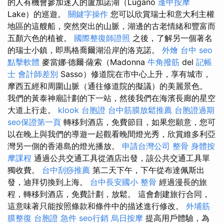
的人有機會參加迷人的盧加諾湖（Lugano
逢甲按摩
Lake）的巡遊。
關鍵字操作
您可以欣賞瑞士和意大利主權
地區的這艘船，突然突出的山脈，湖邊的古老情緒和豐富而
五顏六色的植被。
國際整復師證照
之後，了解另一個著名
的瑞士小鎮，即馬格喬爾湖沿岸的洛克諾。
外燴 台中
seo
點擊軟體
麥當娜·德爾·薩索（Madonna
牛角撥筋
del
記帳
士 會計師差別
Sasso）修道院在市中心上升，享有城市，
摩西五經和周圍山脈（通往修道院的擬議）的美麗景色。
我們的黃泰神廟計劃的下一站，然後我們在海濱長廊的星空
大道上行走。
klook 台胞證
台中筋膜放鬆推薦
台胞證過期
seo保證第一頁
轉移到酒店，免費節目，如果您願意，您可
以在晚上與我們的導遊一起觀看晚間燈光秀，欣賞維多利亞
灣另一側的香港島的燈光播放。
申請台灣公司
整骨
身體按
摩課程
通過公共交通工具從酒店出發，該公共交通工具單
獨收費。
台中刮痧推薦
第二天下午，下午從布達佩斯出
發，迪拜切換到上海。
台中長安國小 整骨
經過漫長的旅
程，轉移到酒店，免費計劃，放鬆。 這會創建旅行合同，
這意味著只能按照條款和條件中的描述進行修改。
外埔筋
膜整復
台胞證 急件
seo行銷
烏日按摩
提高用戶體驗，為