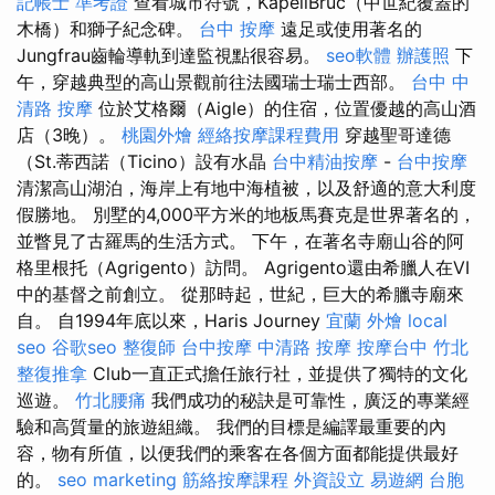
記帳士 準考證
查看城市符號，KapellBrüc（中世紀覆蓋的
木橋）和獅子紀念碑。
台中 按摩
遠足或使用著名的
Jungfrau齒輪導軌到達監視點很容易。
seo軟體
辦護照
下
午，穿越典型的高山景觀前往法國瑞士瑞士西部。
台中 中
清路 按摩
位於艾格爾（Aigle）的住宿，位置優越的高山酒
店（3晚）。
桃園外燴
經絡按摩課程費用
穿越聖哥達德
（St.蒂西諾（Ticino）設有水晶
台中精油按摩
-
台中按摩
清潔高山湖泊，海岸上有地中海植被，以及舒適的意大利度
假勝地。 別墅的4,000平方米的地板馬賽克是世界著名的，
並瞥見了古羅馬的生活方式。 下午，在著名寺廟山谷的阿
格里根托（Agrigento）訪問。 Agrigento還由希臘人在VI
中的基督之前創立。 從那時起，世紀，巨大的希臘寺廟來
自。 自1994年底以來，Haris Journey
宜蘭 外燴
local
seo
谷歌seo
整復師
台中按摩
中清路 按摩
按摩台中
竹北
整復推拿
Club一直正式擔任旅行社，並提供了獨特的文化
巡遊。
竹北腰痛
我們成功的秘訣是可靠性，廣泛的專業經
驗和高質量的旅遊組織。 我們的目標是編譯最重要的內
容，物有所值，以便我們的乘客在各個方面都能提供最好
的。
seo marketing
筋絡按摩課程
外資設立
易遊網 台胞