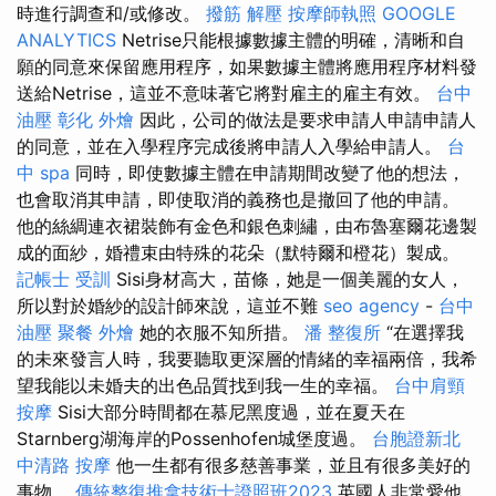
時進行調查和/或修改。
撥筋 解壓
按摩師執照
GOOGLE
ANALYTICS
Netrise只能根據數據主體的明確，清晰和自
願的同意來保留應用程序，如果數據主體將應用程序材料發
送給Netrise，這並不意味著它將對雇主的雇主有效。
台中
油壓
彰化 外燴
因此，公司的做法是要求申請人申請申請人
的同意，並在入學程序完成後將申請人入學給申請人。
台
中 spa
同時，即使數據主體在申請期間改變了他的想法，
也會取消其申請，即使取消的義務也是撤回了他的申請。
他的絲綢連衣裙裝飾有金色和銀色刺繡，由布魯塞爾花邊製
成的面紗，婚禮束由特殊的花朵（默特爾和橙花）製成。
記帳士 受訓
Sisi身材高大，苗條，她是一個美麗的女人，
所以對於婚紗的設計師來說，這並不難
seo agency
-
台中
油壓
聚餐 外燴
她的衣服不知所措。
潘 整復所
“在選擇我
的未來發言人時，我要聽取更深層的情緒的幸福兩倍，我希
望我能以未婚夫的出色品質找到我一生的幸福。
台中肩頸
按摩
Sisi大部分時間都在慕尼黑度過，並在夏天在
Starnberg湖海岸的Possenhofen城堡度過。
台胞證新北
中清路 按摩
他一生都有很多慈善事業，並且有很多美好的
事物。
傳統整復推拿技術士證照班2023
英國人非常愛他，