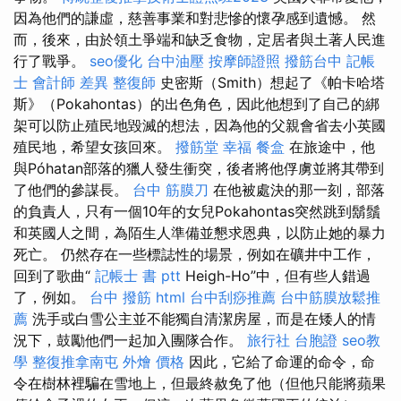
因為他們的謙虛，慈善事業和對悲慘的懷孕感到遺憾。 然
而，後來，由於領土爭端和缺乏食物，定居者與土著人民進
行了戰爭。
seo優化
台中油壓
按摩師證照
撥筋台中
記帳
士 會計師 差異
整復師
史密斯（Smith）想起了《帕卡哈塔
斯》（Pokahontas）的出色角色，因此他想到了自己的綁
架可以防止殖民地毀滅的想法，因為他的父親會省去小英國
殖民地，希望女孩回來。
撥筋堂 幸福
餐盒
在旅途中，他
與Póhatan部落的獵人發生衝突，後者將他俘虜並將其帶到
了他們的參謀長。
台中 筋膜刀
在他被處決的那一刻，部落
的負責人，只有一個10年的女兒Pokahontas突然跳到鬍鬚
和英國人之間，為陌生人準備並懇求恩典，以防止她的暴力
死亡。 仍然存在一些標誌性的場景，例如在礦井中工作，
回到了歌曲“
記帳士 書 ptt
Heigh-Ho”中，但有些人錯過
了，例如。
台中 撥筋
html
台中刮痧推薦
台中筋膜放鬆推
薦
洗手或白雪公主並不能獨自清潔房屋，而是在矮人的情
況下，鼓勵他們一起加入團隊合作。
旅行社 台胞證
seo教
學
整復推拿南屯
外燴 價格
因此，它給了命運的命令，命
令在樹林裡騙在雪地上，但最終赦免了他（但他只能將蘋果