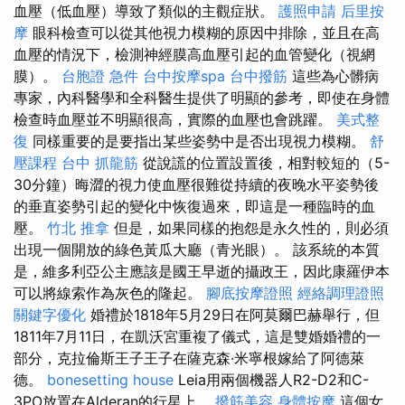
血壓（低血壓）導致了類似的主觀症狀。
護照申請
后里按
摩
眼科檢查可以從其他視力模糊的原因中排除，並且在高
血壓的情況下，檢測神經膜高血壓引起的血管變化（視網
膜）。
台胞證 急件
台中按摩spa
台中撥筋
這些為心髒病
專家，內科醫學和全科醫生提供了明顯的參考，即使在身體
檢查時血壓並不明顯很高，實際的血壓也會跳躍。
美式整
復
同樣重要的是要指出某些姿勢中是否出現視力模糊。
舒
壓課程
台中 抓龍筋
從說謊的位置設置後，相對較短的（5-
30分鐘）晦澀的視力使血壓很難從持續的夜晚水平姿勢後
的垂直姿勢引起的變化中恢復過來，即這是一種臨時的血
壓。
竹北 推拿
但是，如果同樣的抱怨是永久性的，則必須
出現一個開放的綠色黃瓜大廳（青光眼）。 該系統的本質
是，維多利亞公主應該是國王早逝的攝政王，因此康羅伊本
可以將線索作為灰色的隆起。
腳底按摩證照
經絡調理證照
關鍵字優化
婚禮於1818年5月29日在阿莫爾巴赫舉行，但
1811年7月11日，在凱沃宮重複了儀式，這是雙婚婚禮的一
部分，克拉倫斯王子王子在薩克森·米寧根嫁給了阿德萊
德。
bonesetting house
Leia用兩個機器人R2-D2和C-
3PO放置在Alderan的行星上。
撥筋美容
身體按摩
這個女