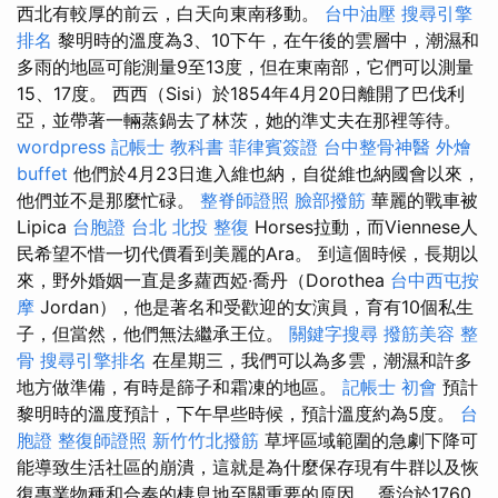
西北有較厚的前云，白天向東南移動。
台中油壓
搜尋引擎
排名
黎明時的溫度為3、10下午，在午後的雲層中，潮濕和
多雨的地區可能測量9至13度，但在東南部，它們可以測量
15、17度。 西西（Sisi）於1854年4月20日離開了巴伐利
亞，並帶著一輛蒸鍋去了林茨，她的準丈夫在那裡等待。
wordpress
記帳士 教科書
菲律賓簽證
台中整骨神醫
外燴
buffet
他們於4月23日進入維也納，自從維也納國會以來，
他們並不是那麼忙碌。
整脊師證照
臉部撥筋
華麗的戰車被
Lipica
台胞證 台北
北投 整復
Horses拉動，而Viennese人
民希望不惜一切代價看到美麗的Ara。 到這個時候，長期以
來，野外婚姻一直是多蘿西婭·喬丹（Dorothea
台中西屯按
摩
Jordan），他是著名和受歡迎的女演員，育有10個私生
子，但當然，他們無法繼承王位。
關鍵字搜尋
撥筋美容
整
骨
搜尋引擎排名
在星期三，我們可以為多雲，潮濕和許多
地方做準備，有時是篩子和霜凍的地區。
記帳士 初會
預計
黎明時的溫度預計，下午早些時候，預計溫度約為5度。
台
胞證
整復師證照
新竹竹北撥筋
草坪區域範圍的急劇下降可
能導致生活社區的崩潰，這就是為什麼保存現有牛群以及恢
復專業物種和合奏的棲息地至關重要的原因。 喬治於1760