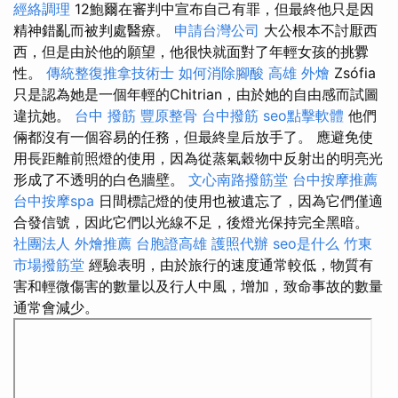
經絡調理
12鮑爾在審判中宣布自己有罪，但最終他只是因
精神錯亂而被判處醫療。
申請台灣公司
大公根本不討厭西
西，但是由於他的願望，他很快就面對了年輕女孩的挑釁
性。
傳統整復推拿技術士
如何消除腳酸
高雄 外燴
Zsófia
只是認為她是一個年輕的Chitrian，由於她的自由感而試圖
違抗她。
台中 撥筋
豐原整骨
台中撥筋
seo點擊軟體
他們
倆都沒有一個容易的任務，但最終皇后放手了。 應避免使
用長距離前照燈的使用，因為從蒸氣穀物中反射出的明亮光
形成了不透明的白色牆壁。
文心南路撥筋堂
台中按摩推薦
台中按摩spa
日間標記燈的使用也被遺忘了，因為它們僅適
合發信號，因此它們以光線不足，後燈光保持完全黑暗。
社團法人
外燴推薦
台胞證高雄
護照代辦
seo是什么
竹東
市場撥筋堂
經驗表明，由於旅行的速度通常較低，物質有
害和輕微傷害的數量以及行人中風，增加，致命事故的數量
通常會減少。