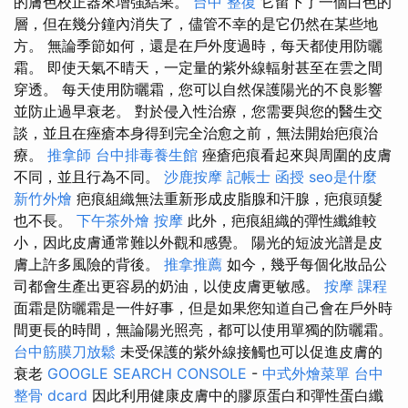
的膚色校正器來增強結果。
台中 整復
它留下了一個白色的
層，但在幾分鐘內消失了，儘管不幸的是它仍然在某些地
方。 無論季節如何，還是在戶外度過時，每天都使用防曬
霜。 即使天氣不晴天，一定量的紫外線輻射甚至在雲之間
穿透。 每天使用防曬霜，您可以自然保護陽光的不良影響
並防止過早衰老。 對於侵入性治療，您需要與您的醫生交
談，並且在痤瘡本身得到完全治愈之前，無法開始疤痕治
療。
推拿師
台中排毒養生館
痤瘡疤痕看起來與周圍的皮膚
不同，並且行為不同。
沙鹿按摩
記帳士 函授
seo是什麼
新竹外燴
疤痕組織無法重新形成皮脂腺和汗腺，疤痕頭髮
也不長。
下午茶外燴
按摩
此外，疤痕組織的彈性纖維較
小，因此皮膚通常難以外觀和感覺。 陽光的短波光譜是皮
膚上許多風險的背後。
推拿推薦
如今，幾乎每個化妝品公
司都會生產出更容易的奶油，以使皮膚更敏感。
按摩 課程
面霜是防曬霜是一件好事，但是如果您知道自己會在戶外時
間更長的時間，無論陽光照亮，都可以使用單獨的防曬霜。
台中筋膜刀放鬆
未受保護的紫外線接觸也可以促進皮膚的
衰老
GOOGLE SEARCH CONSOLE
-
中式外燴菜單
台中
整骨 dcard
因此利用健康皮膚中的膠原蛋白和彈性蛋白纖