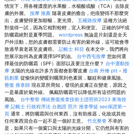
情況下，用各種濃度的水果酸，水楊酸或酸（TCA）去除皮
膚的外層。
按摩 推薦
隨著皮膚的癒合，疤痕變得不那麼突
出，皮膚變得更加順暢，更光滑。
五權路按摩
這種方法絕
對值得一試，因為它相對較輕，宜人和便宜。 正確的SPF或
防曬霜絕對是夏季問題。
wordpress
無論是片刻還是全天
戶外活動，您的皮膚都需要防止有害的紫外線，這可能會導
致過早衰老甚至皮膚癌。
記帳士 科目
在本文中，我們將向
您展示如何為皮膚選擇SPF奶油。
台中西屯按摩
您如何選
擇最佳的防曬霜（SPF）面部以及要注意什麼？
台中運動按
摩
太陽的光線在許多方面都會影響皮膚
台南 外燴 ptt
-
撥
筋創業
從愉快的變暖到曬黑到色素斑，皺紋和健康風險。
整復
推拿師
現在眾所周知，發現的皮膚正在變老，原因之
一是暴露於紫外線。 佩戴防曬霜可以降低所有這些問題的
風險。
台中整骨
傳統整復推拿技術士證照班2023
東海按
摩
記帳士 行政程序法
台胞證 照片
推拿學徒
seo保證第一
頁
通常，將防曬霜與任何東西，沒有助推器，化妝或其他
任何東西混合在一起不是一個好主意。
竹北整脊
不幸的
是，如果只有一個窗口與太陽的光線分開，它仍然與有害的