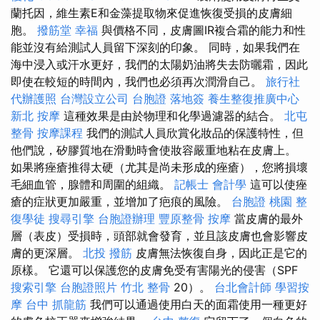
蘭托因，維生素E和金藻提取物來促進恢復受損的皮膚細
胞。
撥筋堂 幸福
與價格不同，皮膚圖IR複合霜的能力和性
能並沒有給測試人員留下深刻的印象。 同時，如果我們在
海中浸入或汗水更好，我們的太陽奶油將失去防曬霜，因此
即使在較短的時間內，我們也必須再次潤滑自己。
旅行社
代辦護照
台灣設立公司
台胞證 落地簽
養生整復推廣中心
新北 按摩
這種效果是由於物理和化學過濾器的結合。
北屯
整骨
按摩課程
我們的測試人員欣賞化妝品的保護特性，但
他們說，矽膠質地在滑動時會使妝容嚴重地粘在皮膚上。
如果將痤瘡推得太硬（尤其是尚未形成的痤瘡），您將損壞
毛細血管，腺體和周圍的組織。
記帳士 會計學
這可以使痤
瘡的症狀更加嚴重，並增加了疤痕的風險。
台胞證 桃園
整
復學徒
搜尋引擎
台胞證辦理
豐原整骨
按摩
當皮膚的最外
層（表皮）受損時，頭部就會發育，並且該皮膚也會影響皮
膚的更深層。
北投 撥筋
皮膚無法恢復自身，因此正是它的
原樣。 它還可以保護您的皮膚免受有害陽光的侵害（SPF
搜索引擎
台胞證照片
竹北 整骨
20）。
台北會計師
學習按
摩
台中 抓龍筋
我們可以通過使用白天的面霜使用一種更好