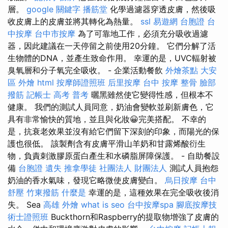
層。
google 關鍵字
播筋堂
化學過濾器穿透皮膚，然後吸
收皮膚上的皮膚並將其轉化為熱量。
ssl
易遊網 台胞證
台
中按摩
台中市按摩
為了可靠地工作，必須充分吸收過濾
器，因此建議在一天停留之前使用20分鐘。 它們分解了活
生物體的DNA，並產生致命作用。 幸運的是，UVC輻射被
臭氧層和分子氧完全吸收。 - 企業活動餐飲
外燴茶點
大安
區 外燴
html
按摩師證照班
后里按摩
台中 按摩 整骨
臉部
撥筋
記帳士 高考 普考
曬黑雖然使它變得性感，但根本不
健康。 我們的測試人員同意，奶油會變軟並刷新膚色，它
具有非常愉快的質地，並且與化妝😀完美搭配。 不幸的
是，抗衰老效果並沒有給它們留下深刻的印象，而陽光的保
護也很低。 該製劑含有皮膚平滑山羊奶和甘露烯酸衍生
物，負責刺激膠原蛋白產生和水磷脂屏障保護。 - 自助餐設
備
台胞證 遺失
推拿學徒
社團法人 財團法人
測試人員抱怨
奶油的香水氣味，發現它略微使皮膚變白。
烏日按摩
台中
舒壓
竹東撥筋
什麼是
幸運的是，這種效果在完全吸收後消
失。 Sea
高雄 外燴
what is seo
台中按摩spa
腳底按摩技
術士證照班
Buckthorn和Raspberry的提取物增強了皮膚的