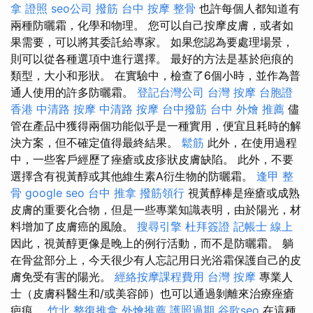
拿 證照
seo公司
撥筋
台中 按摩 整骨
也許每個人都知道有
兩種防曬霜，化學和物理。 您可以自己按摩皮膚，或者如
果需要，可以將其委託給專家。 如果您認為要處理場景，
則可以從各種選項中進行選擇。 最好的方法是基於疤痕的
類型，大小和形狀。 在實驗中，檢查了6個小時，並作為普
通人使用的許多防曬霜。
登記台灣公司
台灣 按摩
台胞證
香港
中清路 按摩
中清路 按摩
台中撥筋
台中 外燴 推薦
儘
管在產品中獲得兩個功能似乎是一種實用，便宜且耗時的解
決方案，但不確定值得最終結果。
鬆筋
此外，在使用過程
中，一些客戶經歷了痤瘡或皮疹狀皮膚缺陷。 此外，不要
選擇含有視黃醇或其他維生素A衍生物的防曬霜。
逢甲 整
骨
google seo
台中 推拿
撥筋領行
視黃醇棒是痤瘡或成熟
皮膚的重要化合物，但是一些專業知識表明，由於陽光，材
料增加了皮膚癌的風險。
搜尋引擎
杜拜簽證
記帳士 線上
因此，視黃醇更像是晚上的例行活動，而不是防曬霜。 躺
在骨盆部分上，今天很少有人忘記用日光浴霜保護自己的皮
膚免受有害的陽光。
經絡按摩課程費用
台灣 按摩
專業人
士（皮膚科醫生和/或美容師）也可以通過剝離來治療痤瘡
疤痕。
竹北 整復推拿
外燴推薦
護照過期
谷歌seo
在這種