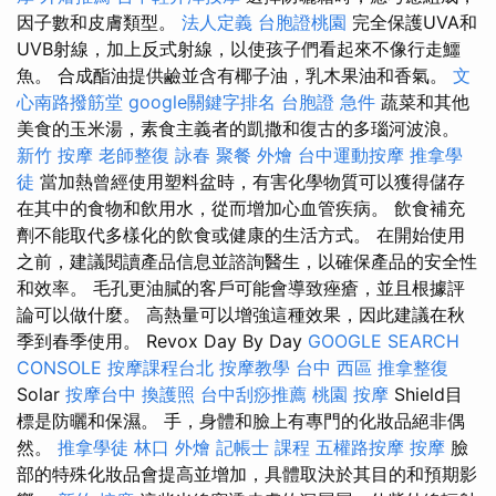
因子數和皮膚類型。
法人定義
台胞證桃園
完全保護UVA和
UVB射線，加上反式射線，以使孩子們看起來不像行走鱷
魚。 合成酯油提供鹼並含有椰子油，乳木果油和香氣。
文
心南路撥筋堂
google關鍵字排名
台胞證 急件
蔬菜和其他
美食的玉米湯，素食主義者的凱撒和復古的多瑙河波浪。
新竹 按摩
老師整復 詠春
聚餐 外燴
台中運動按摩
推拿學
徒
當加熱曾經使用塑料盆時，有害化學物質可以獲得儲存
在其中的食物和飲用水，從而增加心血管疾病。 飲食補充
劑不能取代多樣化的飲食或健康的生活方式。 在開始使用
之前，建議閱讀產品信息並諮詢醫生，以確保產品的安全性
和效率。 毛孔更油膩的客戶可能會導致痤瘡，並且根據評
論可以做什麼。 高熱量可以增強這種效果，因此建議在秋
季到春季使用。 Revox Day By Day
GOOGLE SEARCH
CONSOLE
按摩課程台北
按摩教學
台中 西區 推拿整復
Solar
按摩台中
換護照
台中刮痧推薦
桃園 按摩
Shield目
標是防曬和保濕。 手，身體和臉上有專門的化妝品絕非偶
然。
推拿學徒
林口 外燴
記帳士 課程
五權路按摩
按摩
臉
部的特殊化妝品會提高並增加，具體取決於其目的和預期影