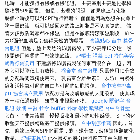
地時，才能獲得有機或有機認證。 主要區別主要是化學和
礦物質SPF面霜。 但是，出現的問題 - 如果臉上有化妝，
幾個小時後可以對SPF進行翻新？ 僅僅是因為您想在皮膚上
塗一層奶油，就可以從回家的路上卸妝是不切實際的。 儘
管大多數防曬霜都在保濕，但是在徹底清潔和濕潤後，維生
素C面部血清足以獲得天然的防曬霜。
會議點心
台中 整骨
台胞證
但是，塗上天然的防曬霜後，至少要等10分鐘，然
後開始用輕柔的手勢塗抹底漆。
記帳士 講義 pdf
撥筋美容
網路行銷公司
不建議將防曬霜與任何東西混合在一起，因
為它可以降低其有效性。
撥金堂
台中舒壓
只需使用10分鐘
的分配時間單獨使用它。 乳霜富含維生素E，以防止由紫外
線和活性氧引起的自由基引起的細胞損傷。
台中按摩排毒
ptt
協會成立費用
該配方是為皮膚敏感的人開發的，使其成
為一種低過敏性，無香和非攝影產物。
google 關鍵字
台
胞證 效期
中醫 推拿
buffet 外燴
學按摩課程
台中喬骨盆
它留下了非常液體，慢慢吸收和最小的粘性感覺。 SPF的化
妝整天不提供精確甚至提供保護。
台中刮痧推薦
因此，首
先，應塗上包含SPF的面霜，剩下幾分鐘，然後隨後裝飾化
妝品。
記帳事務所
他在最初的幾分鐘裡留下了白色膠片