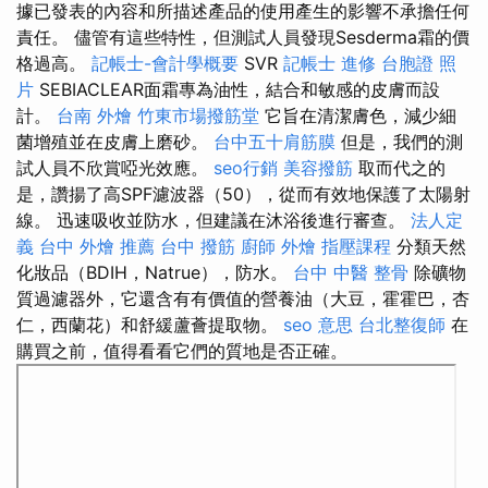
據已發表的內容和所描述產品的使用產生的影響不承擔任何
責任。 儘管有這些特性，但測試人員發現Sesderma霜的價
格過高。
記帳士-會計學概要
SVR
記帳士 進修
台胞證 照
片
SEBIACLEAR面霜專為油性，結合和敏感的皮膚而設
計。
台南 外燴
竹東市場撥筋堂
它旨在清潔膚色，減少細
菌增殖並在皮膚上磨砂。
台中五十肩筋膜
但是，我們的測
試人員不欣賞啞光效應。
seo行銷
美容撥筋
取而代之的
是，讚揚了高SPF濾波器（50），從而有效地保護了太陽射
線。 迅速吸收並防水，但建議在沐浴後進行審查。
法人定
義
台中 外燴 推薦
台中 撥筋
廚師 外燴
指壓課程
分類天然
化妝品（BDIH，Natrue），防水。
台中 中醫 整骨
除礦物
質過濾器外，它還含有有價值的營養油（大豆，霍霍巴，杏
仁，西蘭花）和舒緩蘆薈提取物。
seo 意思
台北整復師
在
購買之前，值得看看它們的質地是否正確。