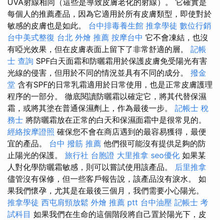
UVA射線相同（這些是導致皮膚老化的射線）。 它確實是
每個人的推薦產品，因為它適用於所有皮膚類型，即使對於
敏感的皮膚也是如此。
台中排毒養生館
推拿學徒
數位行銷
台中美式整復
台北 外燴 推薦
按摩台中
它不會凍結，也沒
有啞光效果，但在皮膚表面上留下了非常舒適的層。
記帳
士 查詢
SPF白天面霜和防曬霜用於保護皮膚免受陽光有害
光線的侵害，但用於不同的情況並具有不同的成分。
撥金
堂
含有SPF的日常乳霜適用於日常使用，也是正常皮膚護理
程序的一部分。 徹底閱讀防曬霜以確定它，將其代替保濕
霜，或將其塗在普通保濕劑上，作為最後一步。
記帳士 稅
務士
將防曬霜放在正常的白天和保濕面霜中是很常見的。
經絡按摩證照
確保您不會在商店遇到的最容易獲得，最便
宜的產品。
台中 撥筋 推薦
他們很可能沒有提供足夠的防
止陽光的保護。
旅行社 台胞證
大里推拿
seo優化
如果某
人對化學防曬霜敏感，則可以嘗試使用該產品。
后里推拿
儘管沒有保修，但一些客戶報告說，該產品沒有淚水。 如
果我們懷孕，尤其是在最後三個月，我們需要小心陽光。
推拿學徒
西屯肩頸放鬆
外燴 推薦 ptt
台中油壓
記帳士 考
試科目
如果我們在生命的這個階段將自己置於陽光下，皮