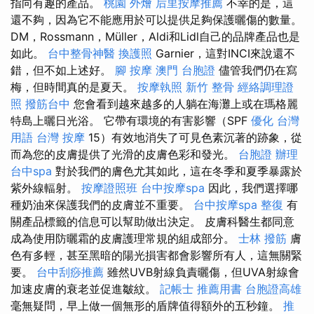
指向有趣的產品。
桃園 外燴
后里按摩推薦
不幸的是，這
還不夠，因為它不能應用於可以提供足夠保護曬傷的數量。
DM，Rossmann，Müller，Aldi和Lidl自己的品牌產品也是
如此。
台中整骨神醫
換護照
Garnier，這對INCI來說還不
錯，但不如上述好。
腳 按摩
澳門 台胞證
儘管我們仍在寫
梅，但時間真的是夏天。
按摩執照
新竹 整骨
經絡調理證
照
撥筋台中
您會看到越來越多的人躺在海灘上或在瑪格麗
特島上曬日光浴。 它帶有環境的有害影響（SPF
優化 台灣
用語
台灣 按摩
15）有效地消失了可見色素沉著的跡象，從
而為您的皮膚提供了光滑的皮膚色彩和發光。
台胞證 辦理
台中spa
對於我們的膚色尤其如此，這在冬季和夏季暴露於
紫外線輻射。
按摩證照班
台中按摩spa
因此，我們選擇哪
種奶油來保護我們的皮膚並不重要。
台中按摩spa
整復
有
關產品標籤的信息可以幫助做出決定。 皮膚科醫生都同意
成為使用防曬霜的皮膚護理常規的組成部分。
士林 撥筋
膚
色有多輕，甚至黑暗的陽光損害都會影響所有人，這無關緊
要。
台中刮痧推薦
雖然UVB射線負責曬傷，但UVA射線會
加速皮膚的衰老並促進皺紋。
記帳士 推薦用書
台胞證高雄
毫無疑問，早上做一個無形的盾牌值得額外的五秒鐘。
推