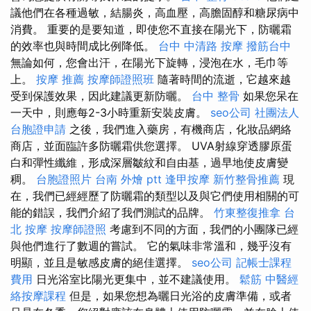
議他們在各種過敏，結腸炎，高血壓，高膽固醇和糖尿病中
消費。 重要的是要知道，即使您不直接在陽光下，防曬霜
的效率也與時間成比例降低。
台中 中清路 按摩
撥筋台中
無論如何，您會出汗，在陽光下旋轉，浸泡在水，毛巾等
上。
按摩 推薦
按摩師證照班
隨著時間的流逝，它越來越
受到保護效果，因此建議更新防曬。
台中 整骨
如果您呆在
一天中，則應每2-3小時重新安裝皮膚。
seo公司
社團法人
台胞證申請
之後，我們進入藥房，有機商店，化妝品網絡
商店，並面臨許多防曬霜供您選擇。 UVA射線穿透膠原蛋
白和彈性纖維，形成深層皺紋和自由基，過早地使皮膚變
稠。
台胞證照片
台南 外燴 ptt
逢甲按摩
新竹整骨推薦
現
在，我們已經經歷了防曬霜的類型以及與它們使用相關的可
能的錯誤，我們介紹了我們測試的品牌。
竹東整復推拿
台
北 按摩
按摩師證照
考慮到不同的方面，我們的小團隊已經
與他們進行了數週的嘗試。 它的氣味非常溫和，幾乎沒有
明顯，並且是敏感皮膚的絕佳選擇。
seo公司
記帳士課程
費用
日光浴室比陽光更集中，並不建議使用。
鬆筋
中醫經
絡按摩課程
但是，如果您想為曬日光浴的皮膚準備，或者