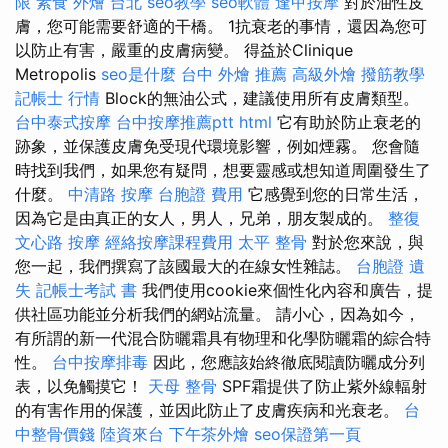
限
素食 外燴 台北
seo教學
seo軟體
逢甲按摩
對於油性皮
膚，您可能需要舒適的干橋。 1抗衰老的事情，還因為您可
以防止有害，嚴重的皮膚病變。 得益於Clinique
Metropolis
seo是什麼
台中 外燴 推薦
高級外燴
撥筋教學
記帳士 行情
Block的無油公式，建議使用所有皮膚類型。
台中泰式按摩
台中按摩推薦ptt
html
它有助於防止衰老的
跡象，並保護皮膚免受現代環境影響，例如煙霧。 您會隨
時找到我們，如果您有疑問，想要靈感或想知道周圍發生了
什麼。
中清路 按摩
台胞證 費用
它感覺到您的日常生活，
因為它是由真正的女人，男人，兄弟，朋友製成的。
整復
文心路 按摩
經絡按摩課程費用
太平 整骨
對於您來說，與
您一起，我們撰寫了該國最大的在線女性雜誌。
台胞證 遺
失
記帳士考試 書
我們使用cookie來個性化內容和廣告，提
供社區功能並分析我們的網站流量。 請小心，因為如今，
有所謂的新一代混合防曬霜具有物理和化學防曬霜的綜合特
性。
台中按摩排毒
因此，您應該始終徹底閱讀防曬成分列
表，以免觸摸它！
天母 整骨
SPF霜提供了防止紫外線輻射
的有害作用的保護，並因此防止了皮膚疾病和光衰老。
台
中整骨價錢
陸資來台
下午茶外燴
seo保證第一頁