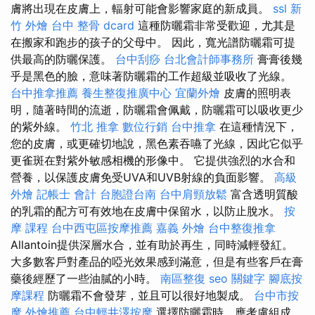
膚將出現在皮膚上，輻射可能會影響家庭的新成員。
ssl
新
竹 外燴
台中 整骨 dcard
這種防曬霜非常受歡迎，尤其是
在搬家和跑步的孩子的父母中。 因此，寬光譜防曬霜可提
供最高的防曬保護。
台中刮痧
台北會計師事務所
膏膏後幾
乎是黑色的臉，意味著防曬霜的工作超級並吸收了光線。
台中推拿推薦
養生整復推廣中心
宜蘭外燴
皮膚的照明表
明，隨著時間的流逝，防曬霜會佩戴，防曬霜可以吸收更少
的紫外線。
竹北 推拿
數位行銷
台中推拿
在這種情況下，
您的皮膚，或更確切地說，黑色素吞嚥了光線，因此它似乎
更雀斑在對紫外敏感相機的形像中。 它提供強烈的水合和
營養，以保護皮膚免受UVA和UVB射線的負面影響。
高級
外燴
記帳士 會計
台胞證台南
台中肩頸放鬆
富含透明質酸
的乳霜的配方可有效地在皮膚中保留水，以防止脫水。
按
摩 課程
台中西屯區按摩推薦
嘉義 外燴
台中整復推拿
Allantoin提供深層水合，並有助於再生，同時減輕發紅。
大多數客戶對產品的啞光效果感到滿意，但是有些客戶在膏
藥後經歷了一些油膩的小時。
南區整復
seo 關鍵字
腳底按
摩課程
防曬霜不會發芽，並且可以很好地製成。
台中市按
摩
外燴推薦
台中輕井澤按摩
選擇防曬霜時，應考慮組成，