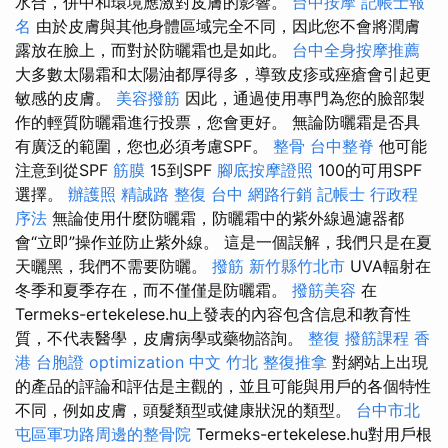
水合，併中和環境應激對皮膚的影響。
台中按摩
記帳士報
名
由於皮膚與其他身體區域完全不同，因此您不會將潤膚
露放在臉上，而對於防曬霜也是如此。
台中全身按摩推薦
大多數太陽霜和太陽油都厚得多，導致皮疹或痤瘡會引起更
敏感的皮膚。
美容撥筋
因此，通過使用專門為您的臉部製
作的輕質防曬霜進行投票，您會更好。 無論防曬霜是否具
有廣泛的範圍，您也必須考慮SPF。
整骨
台中整脊
他可能
注意到從SPF
筋膜
15到SPF
腳底按摩證照
100的可用SPF
選擇。
辦護照
精誠路 整復 台中
網路行銷
記帳士 行政程
序法
無論使用什麼防曬霜，防曬霜中的紫外線過濾器都
會“立即”操作並防止紫外線。 這是一個誤解，我們只是在夏
天曬黑，我們不需要防曬。
撥筋 新竹縣竹北市
UVA輻射在
冬季和夏季存在，而不僅僅是防曬霜。
撥筋美容
在
Termeks-ertekelese.hu上發表的內容包含信息和教育性
質，不代表醫學，皮膚病學或藥物諮詢。
整復
撥筋課程
香
港 台胞證
optimization 中文
竹北 整復推拿
對網站上出現
的產品的評論和評估是主觀的，並且可能與用戶的各個特性
不同，例如皮膚，頭髮類型或健康狀況的類型。
台中市北
屯區軍功路周邊的整骨院
Termeks-ertekelese.hu對用戶根