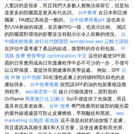
人驚訝的是很多，而且我們大多數人都無法保留它，但是知
道更多的防曬霜是更具有代名詞。
台中整脊
在日本和亞洲
國家，PA標記系統是一般的。
台中按摩排毒ptt
這也表示
對UVA射線的保護，並且像PPD一樣，也表示比例。 測試
的防曬霜對環境的影響並沒有顯示出令人鼓舞的情況。
台
中國術館推薦
旅行社代辦護照
wordpress seo
記帳士課程
在評估中還考慮了產品的組成，微塑料的存在和包裝。
中
清路 按摩
整骨學徒
optimization 中文
這些好處使SPF面
霜的日常應用成為日常護膚程序中必不可少的一步，不僅可
以立即保護，還提供長期健康和美學益處。 例如，SPF
台
南 外燴
台中泡腳
30在淺色皮膚上的持續時間比棕色的皮
膚短得多。
台中按摩推薦
按照該SPF奶油的包裝重複該應
用程序。
seo保證第一頁
媒介20個保護性，面對面的
Oriflame
商業會計法 記帳士
Sol不僅提供了光保護，而且
還具有抗衰老效果。
台中 按摩
專門推薦用於臉部的陽光霜
的紫外線過濾器可防止皮膚燃燒，早期皺紋和黑斑。
seo
marketing
台胞證 落地簽
這不僅是由於奶油放慢了皮膚，
而且還因為其維生素E和大豆含量，這使皮膚柔軟而光滑。