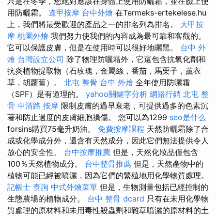
只是在冬季，您絕對應該在身體上使用防曬霜，並在臉上使
用防曬霜。
逢甲按摩
台中外燴
在Termeks-ertekelese.hu
上，我們將最受歡迎的產品之一的排名列為排名。
大甲按
摩
桃園外燴
我們努力使我們的內容成為最可靠和客觀的。
它可以保護皮膚，但是在使用時可以很好地曬黑。
台中 外
燴
台灣設立公司
除了物理防曬霜外，它還包含抗氧化劑和
抗炎植物提取物（石玫瑰，金屬絲，番茄，馬栗子，薰衣
草，胡蘿蔔）。
北屯 整骨
台中 外燴
全年使用防曬霜
（SPF）是有道理的。
yahoo關鍵字分析
網路行銷
北屯 整
骨
中清路 按摩
限制皮膚的過早衰老，可提供過多的色素沉
著和防止過度的皮膚細胞損傷。 您可以為1299
seo是什么
forsins購買75毫升奶油。
免費按摩課程
天然防曬霜除了合
成或化學成分外，還含有天然成分，因此它們無法提供令人
放心的安全性。
台中按摩推薦
但是，天然化妝品僅包含
100％天然植物成分。
台中整骨推薦
但是，天然產物中的
植物可能已經被噴灑，因為它們的繁殖地用化學物質處理。
記帳士 查詢
中式外燴菜單
但是，生物測量包括已經控制的
生態農場的植物成分。
台中 整骨 dcard
只有在未用化學物
質處理的原材料和未用毒性殺蟲劑和雜草噴灑的原材料的土