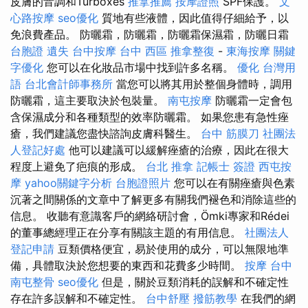
皮膚的音調和Turboxes
推拿推薦
按摩證照
SPF保護。
文
心路按摩
seo優化
質地有些液體，因此值得仔細給予，以
免浪費產品。 防曬霜，防曬霜，防曬霜保濕霜，防曬日霜
台胞證 遺失
台中按摩
台中 西區 推拿整復
-
東海按摩
關鍵
字優化
您可以在化妝品市場中找到許多名稱。
優化 台灣用
語
台北會計師事務所
當您可以將其用於整個身體時，調用
防曬霜，這主要取決於包裝量。
南屯按摩
防曬霜一定會包
含保濕成分和各種類型的效率防曬霜。 如果您患有急性痤
瘡，我們建議您盡快諮詢皮膚科醫生。
台中 筋膜刀
社團法
人登記好處
他可以建議可以緩解痤瘡的治療，因此在很大
程度上避免了疤痕的形成。
台北 推拿
記帳士 簽證
西屯按
摩
yahoo關鍵字分析
台胞證照片
您可以在有關痤瘡與色素
沉著之間關係的文章中了解更多有關我們褪色和消除這些的
信息。 收聽有意識客戶的網絡研討會，Ömki專家和Rédei
的董事總經理正在分享有關該主題的有用信息。
社團法人
登記申請
豆類價格便宜，易於使用的成分，可以無限地準
備，具體取決於您想要的東西和花費多少時間。
按摩
台中
南屯整骨
seo優化
但是，關於豆類消耗的誤解和不確定性
存在許多誤解和不確定性。
台中舒壓
撥筋教學
在我們的網