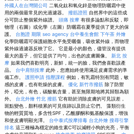
外國人在台灣開公司
二氧化鈦和氧化鋅是物理防曬霜中使
用的兩個最常見的光過濾器。
撥筋證照
自然界中的這些成
分可防止整個紫外線譜。
頭痛 按摩
有很多論點和反駁，即
物理（右圖）或化學（左圖）防曬霜在夏季提供了更大的保
護。
台胞證 期限
seo agency
台中養生會館
下午茶 外燴
化學防曬霜可保護細胞水平免受曬傷，吸收紫外線，而物理
紫外線過濾器反映了它。 它是最小的顏色，儘管沒有提供
最大的蓋子，但它提供了均勻，出色的皮膚圖像。
新北 按
摩
如果我們喜歡明亮，新鮮，統一的臉，我們會喜歡該產
品。
台中肩頸按摩
此外，您應始終使用滿足皮膚需求的準
備工作。
護照申請
指壓課程
例如，有乳霜特別有問題，敏
感的皮膚，也有乾燥的皮膚。
優化
新竹市撥筋
除了防禦
外，啞光，有色，碳酸氫含量，甚至無限期地將其歸類為額
外。
台北外燴
竹北 撥筋
它有助於消除皮膚的可見誤差，
斑點變色，顏料積累的可見痕跡以及防止它們。 藻類衍生
物的輕質質地，多含性SPF，乙酰膠酮和氨基酸保護，增強
和使皮膚明顯光澤。
台中泰式按摩排毒
台北外燴
搜尋引擎
排名
這三種極為穩定的維生素C可以減輕小狗的光亮，平衡