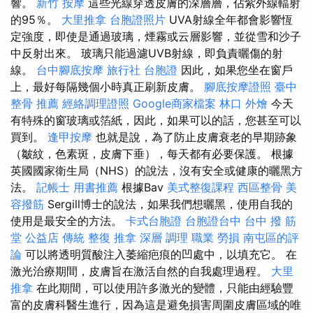
響。
新竹 按摩
這些光線穿透皮膚的深層層，佔紫外線輻射
的95％。
大里推拿
台胞證照片
UVA射線全年都會影響恆
定強度，即使是通過玻璃，煙霧或云層影響，並從雪和沙子
中反射出來。 玻璃只能過濾UVB射線，即負責曬傷的射
線。
台中腳底按摩
旅行社 台胞證
因此，如果您坐在窗戶
上，最好每隔幾個小時真正刷新皮膚。
腳底按摩證照
臺中
整骨 推薦
經絡調理證照
Google商家檔案
林口 外燴
今天
有特殊的窗玻璃或箔紙，因此，如果可以的話，您甚至可以
買到。
逢甲按摩
也就是說，為了防止皮膚衰老的早期跡象
（皺紋，色素斑，皮膚下垂），每天都有必要保護。 根據
英國國家衛生局（NHS）的說法，沒有安全或健康的曬黑方
法。
記帳士 用書推薦
根據Bav
美式整復課程
西區整骨
美
容撥筋
Sergill博士的說法，如果我們想曬黑，使用自我的
使用是最安全的方法。
卡式台胞證
台胞證台中
台中 撥 筋
堂 公益店 傳統 整復 推拿 深層 調理 職業 勞損 南屯區的評
論
可以將透明質酸注入萎縮疤痕的凹處中，以填充它。 在
激光治療期間，皮膚旨在激活自然的自我處理過程。
大里
推拿
在此期間，可以使用許多激光的變體，只能由經驗豐
富的皮膚科醫生進行，因為這是避免損害周圍皮膚區域的唯