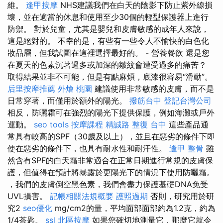
維。
逢甲按摩
NHS建議我們在白天的陰影下防止紫外線損
壞，並在適當的休息和使用至少30個的輕型保護器上進行
防禦。 對於兒童，尤其是嬰兒和皮膚敏感的成年人來說，
這是絕對的。 不幸的是，有些有一些令人不愉快的白色化
妝品層，但我試圖在這裡選擇最好的。 - 營養餐飲 還是您
在夏天的色素沉著過多或加深的皺紋會遭受過多的痛苦？
取得結果並非不可能，但是有點麻煩，底漆很容易“滑動”。
后里按摩推薦
外燴 桃園
建議使用非常敏感的皮膚，而不是
日常穿著，而僅用於額外的陽光。
撥筋台中
登記台灣公司
相反，防曬霜可在強烈的陽光下提供保護，例如海灘或戶外
運動。
seo tools
按摩課程
精誠路 整復 台中
這些產品通
常具有較高的SPF（30歲及以上），並且在惡劣的條件下即
使在惡劣的條件下，也具有耐水性和耐汗性。
逢甲 整骨
雖
然含有SPF的白天霜非常適合在正常日期進行常規的皮膚保
護，但值得在預計將暴露於更陽光下的情況下使用防曬霜。
，我們的皮膚倒空黑色素，我們會盡力保護基礎DNA免受
UVL損害。
記帳相關法規概要
護照過期
否則，研究用於研
究2
seo優化
mg/cm2的量，平均面部面部約為1.2克，約為
1/4茶匙。
ssl
北區按摩
如果您確切地測量它，那麼它就令