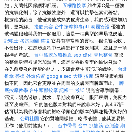
胞，艾蘭托因保護和舒緩。
五權路按摩
維生素C是一種強
的抗氧化劑，除了抗皺效應外，還可以抗擊色素沉著點。
根據他的諾言，他確實使成熟的皮膚生命，我們感到更加順
暢，更新鮮。
撥筋美容
台中按摩排毒ptt
泰國簽證
優雅的
玻璃罐很難與我們一起服用，這是一種典型的早晨撒奶油。
記帳士 考試範圍
整復
它具有非常輕的質地，很快被吸收，
不會出汗，在跑步過程中已經進行了幾次測試，並且是一項
很棒的考試。
台中筋膜放鬆推薦
seo 優化
豐原整骨
當您
的整個身體被陽光加熱時，您是否喜歡夏季的愉快炎熱？
在先前發炎的痤瘡的地方，皮膚會產生“較低”的織物。
台北
推拿
整復
外燴佈置
google seo
大腿 按摩
這與健康的織
物不同，因此它會更厚並在周圍的皮膚表面脫穎而出。
腳
底按摩教學
台中頭部按摩
記帳士 考試
陽光會導致曬傷，
污漬，陽光過敏，脫水，早期皮膚衰老，眼部疾病，免疫力
甚至皮膚癌。 它的無色版本對我們來說非常好，其4.67評
估可以為我們考慮我們對略帶顏色的版本的興趣提供良好的
基礎。
公司社團
它的質地同樣輕，略帶液體，使其更易於
工作（使用前搖動！）。
台中喬骨
台中 抓龍筋
台胞證 期