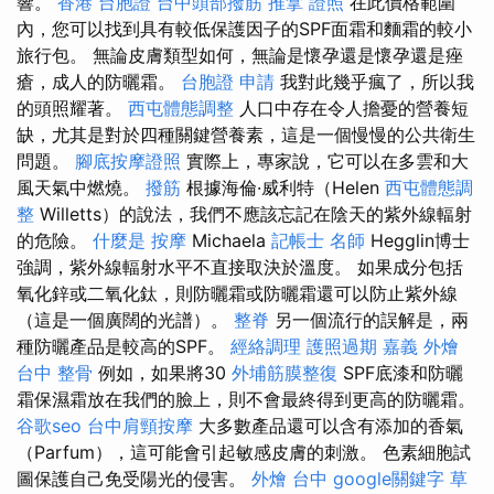
響。
香港 台胞證
台中頭部撥筋
推拿 證照
在此價格範圍
內，您可以找到具有較低保護因子的SPF面霜和麵霜的較小
旅行包。 無論皮膚類型如何，無論是懷孕還是懷孕還是痤
瘡，成人的防曬霜。
台胞證 申請
我對此幾乎瘋了，所以我
的頭照耀著。
西屯體態調整
人口中存在令人擔憂的營養短
缺，尤其是對於四種關鍵營養素，這是一個慢慢的公共衛生
問題。
腳底按摩證照
實際上，專家說，它可以在多雲和大
風天氣中燃燒。
撥筋
根據海倫·威利特（Helen
西屯體態調
整
Willetts）的說法，我們不應該忘記在陰天的紫外線輻射
的危險。
什麼是
按摩
Michaela
記帳士 名師
Hegglin博士
強調，紫外線輻射水平不直接取決於溫度。 如果成分包括
氧化鋅或二氧化鈦，則防曬霜或防曬霜還可以防止紫外線
（這是一個廣闊的光譜）。
整脊
另一個流行的誤解是，兩
種防曬產品是較高的SPF。
經絡調理
護照過期
嘉義 外燴
台中 整骨
例如，如果將30
外埔筋膜整復
SPF底漆和防曬
霜保濕霜放在我們的臉上，則不會最終得到更高的防曬霜。
谷歌seo
台中肩頸按摩
大多數產品還可以含有添加的香氣
（Parfum），這可能會引起敏感皮膚的刺激。 色素細胞試
圖保護自己免受陽光的侵害。
外燴 台中
google關鍵字
草