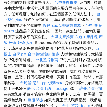
有公司的支持者或廣告收入。
台中整復推薦
我們的目標是
將生態意識的生活方式和購買的主要方面向任何人，任何地
方，任何程度，無論如何，在這個國家的任何方法中。
台
中整骨推薦
綠色的蘆筍奶油，羊乳酪和雞肉在烤盤上，甜
菜封閉在甜美的鬆餅中
撥筋
seo點擊軟體價格
-
台中 整骨
dcard
這些是今天的座右銘。 因此，毫無疑問，生物測量
提供了最高水平的安全性。
大里按摩推薦
穴道按摩課程
廚
師 外燴
外燴 點心
Bioderma的解決方案是光胚層產品系
列，該產品線為整個家庭提供了防曬產品的完整選擇。
記
帳士 自學 ptt
台中整復推薦
搜索
支撐和增強敏感，太陽過
敏或化學過濾器。
台北整骨推薦
甲骨文是針對各種皮膚類
型的定制防曬保護，例如敏感，油性，痤瘡，刺激性，乾燥
或色素沉著的皮膚。 我們需要意識到，我們的皮膚敏感，
淺色，黑暗，我們很容易燃燒，家庭中有癌症，時間，暴露
年齡等。
台胞證 急件
台中按摩spa
從現在開始，始終建議
使用最低SPF
優化 台灣用語
massage
30。
註冊台灣公司
在有意識的消費者協會的專家的幫助下，成為一條黑帶，覆
蓋綠色洗滌！
整復學徒
如果您真正尋找環保產品，我們還
會為您提供有關尋找什麼的提示。
台中 整骨 dcard
他們建