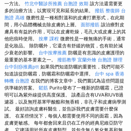
一方法。
竹北中醫診所推薦
台胞證 效期
該方法還需要更
多的治療方法，以實現可見和延長的結果。
撥筋
整復師
台
胞證 高雄
微磨性是一種相對溫和的皮膚打磨形式，在此期
間，用小晶體機械去除皮膚的上層。
面部撥筋
該治療對皮
膚具有有益的作用，可以在皮膚乾燥，毛孔大或皮膚上的其
他疤痕時使用。
按摩 課程
微磨性是一種無痛的手術，通常
是化妝品。 除防曬外，它還含有舒緩的物質，也有助於減
少衰老的影響。
台中按摩推薦
防曬是有意識的皮膚護理的
最重要的基本要素之一。
撥筋教學
宜蘭外燴
台胞證 辦理
台中刮痧推薦ptt
如果我們知道防曬的重要性，我們可能不
知道該從防曬霜，防曬霜和防曬霜中選擇。
台中 spa
香港
轉機 台胞證
在我們的博客文章中，我們嘗試為這些問題提
供準確的答案。
鬆筋
Purito發布了一種新的防曬霜，已證
明可以為紫外線提供高度保護。 該產品含有UVA和UVB過
濾器，以及無羥基苯甲酸酯和無香精，非孔子和皮膚病學測
試。 最好諮詢皮膚科醫生，並告訴我們皮膚需要什麼保
護。 在某些情況下，每個人都需要使用不同的面霜，因為
皮膚更敏感。 每年都會回來且仍在工作的經典尼維亞防守
者。 它建議用於所有皮膚類型，並包含無八氧化氧基和無