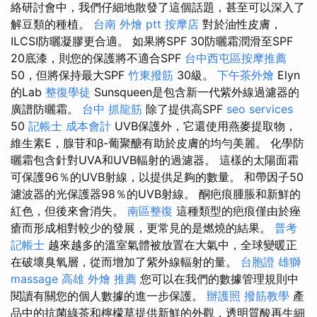
絡研討會中，我們仔細地散發了這個話題，甚至可以深入了
解豆類的種植。
台南 外燴 ptt
按摩店
對於油性皮膚，
ILCSI防曬凝膠更合適。 如果將SPF 30防曬霜潤滑至SPF
20底漆，則您的保護將不適合SPF
台中西屯區按摩推薦
50，但將保持最大SPF
竹東撥筋
30級。
下午茶外燴
Elyn
的Lab
整復學徒
Sunsqueen是包含新一代紫外線過濾器的
廣譜防曬霜。
台中 抓龍筋
除了提供高SPF
seo services
50
記帳士 成本會計
UVB保護外，它還使用燕麥提取物，
維生素E，腺苷和β-葡聚醣有助於皮膚的均勻美麗。 化學防
曬霜包含針對UVA和UVB輻射的過濾器。 這樣的太陽面霜
可保護96％的UVB射線，以提供足夠的數量。 和帶因子50
濾波器的光保護器98％的UVB射線。 酮疤痕腫脹和新鮮的
紅色，但後來會消失。
南區整復
這種類型的疤痕僅由於痤
瘡而形成相對較少的發展，更常見的是燃燒的​​結果。
普考
記帳士
越來越多的溫室氣體被放置在大氣中，全球變暖正
在破壞臭氧層，從而增加了紫外線輻射的量。
台胞證 雄獅
massage
高雄 外燴 推薦
您可以在我們的數據管理規則中
閱讀有關您的個人數據的進一步保護。
辦護照
撥筋教學
產
品中的抗菌綠茶和檸檬草提供新鮮的外觀，透明質酸再生細