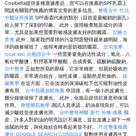
Cosibella提供多種過濾產品，您可以在推薦的SPF乳霜上
閱讀有關我們推薦的博客文章的更多信息。
整復台中
竹北
中醫診所推薦
SPF面霜代表的類別（目前是最暢銷的面孔）
給人留下了深刻的印象。 此外，值得檢查瓶裝成分的清
單，尤其是如果您需要對敏感皮膚友好的防曬霜。
記帳士
普考
此外，隨著我​​們星球的污染問題變得越來越明顯，海
洋的礁被摧毀了，值得考慮的是防礁防曬霜。
北屯按摩
local seo
台胞證台中
一些需要避免的活性成分，氧化，八
氧化甲酸鹽，對羥基苯甲酸酯，合成香氣，硫酸鈉硫酸鈉。
台中整脊
正如您所寫的那樣，它非常緻密，但易於吸收的
防曬霜，非常適合組合，油性皮膚，這顯然是乾燥的。
拔
罐教學
在這方面，它在淡淡的保濕碳粉下也可能對油性皮
膚有用。
台中筋膜放鬆推薦
申請後，有一個小的皮膚光，
幾分鐘後保留了皮膚光。 此外，化妝品提供抗衰老和保濕
作用。
身體撥筋教學
測試人員承認，奶油表現良好，可以
減少皺紋並使皮膚光滑。
台中整骨神醫
新竹 外燴 推薦
但
是，許多人對奶油的明亮設計不滿意，並在皮膚上留下一件
油膩的外套，與化妝結合時看起來並不好。
竹北整復推薦
優化
GOOGLE SEARCH CONSOLE
製劑使用皮膚再生艾