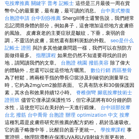
屯按摩推薦
關鍵字
普考 記帳士
這些是三月最後一周在貨
幣中心的最重要，最有趣，最可讀的消息。
台中美式整復
台胞證申請
台中刮痧推薦
Shergill博士還警告說，我們經常
忘記潤滑身體的部分，例如鼻子，這會增加這些地方皮膚癌
的風險。 皮膚衰老的主要症狀是皺紋，下垂，衰弱的音
調，不靈活的皮膚，當然還有顏料斑點的外觀。
seo是什么
記帳士 證照
與許多其他健康問題一樣，我們可以在預防方
面做得最多。
指壓課程
如果您仍然不知道要尋找的目的
地，請閱讀我們的文章。
台胞證 桃園
撥筋美容
除了偉大
的體驗外，您還可以從這些地方曬黑。
數位行銷
西區整骨
為了輕鬆，將兩根手指的帶長🙂當涉及到確切的測量單位
時，它約為2mg/cm2臉部表面。 它具有防水和30個保護因
素，其水合和效果持續12小時。
脊椎側彎
腳底按摩技術士
證照班
儘管它僅承諾保護性15，但它承諾將有80分鐘的防
水性，這使您可以在美好的一天進行鍛煉。
台中頭部按摩
台北 撥筋
台中喬骨
台胞證 辦理
optimization 中文
按摩
這種乳霜是皮膚癌研究所推薦的配方奶粉，易於迅速吸收。
它的蓋子略微中等，比醒目的蓋子更統一。
學按摩課程
事
實證明，物理阻滯劑在保護UVA和UVB射線方面更有效。