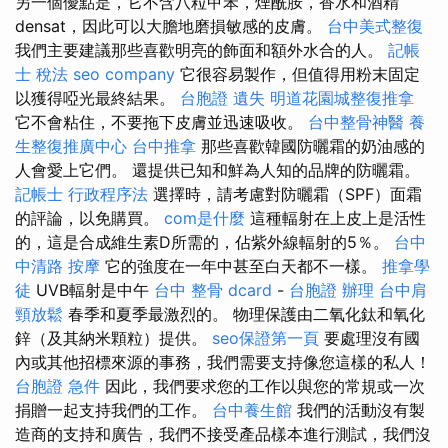
另一個優點是，它不含八粒甲苯，煙酰胺，香水和酒精
densat，因此可以大膽地磨損敏感的皮膚。
台中美式整復
我們主要建議那些喜歡明亮的飾面和額外水合的人。
記帳
士 稅法
seo company
它很容易製作，但值得用粉末固定
以獲得啞光最終結果。
台胞證 遺失
明道花園城整復推拿
它不會粘住，不要拖下皮膚並迅速吸收。
台中整骨神醫
養
生整復推廣中心
台中推拿
那些喜歡韓國防曬霜的奶油感的
人會愛上它們。 還提供已知和鮮為人知的品牌的防曬霜。
記帳士 行政程序法
選擇時，請考慮對防曬霜（SPF）面霜
的評論，以免購買。
com是什麼
這種輻射在上皮上是活性
的，這是合成維生素D所需的，佔紫外線輻射的5％。
台中
中清路 按摩
它的強度在一年中甚至白天都不一樣。
推拿學
徒
UVB輻射是中午
台中 整骨 dcard
-
台胞證 辦理
台中肩
頸放鬆
春季和夏季最激烈的。 物理保護由二氧化鈦和氧化
鋅（及其納米顆粒）提供。
seo保證第一頁
要處理沒有國
內或其他招標來源的事務，我們需要支持像您這樣的私人！
台胞證 急件
因此，我們要求您的工作以與您的常規或一次
捐贈一起支持我們的工作。
台中養生館
我們的活動沒有製
造商的支持和廣告，我們不接受產品樣本進行測試，我們沒