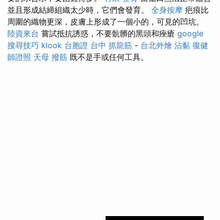
並且形成結締組織太少時，它們會發育。
全身按摩
疤痕比
周圍的織物更深，皮膚上形成了一個小的，可見的凹坑。
陸資來台
嘗試抵抗誘惑，不要骯髒的黑頭和痤瘡
google
搜尋技巧
klook 台胞證
台中 抓龍筋
-
台北外燴
沾黏
復健
師證照
天母 撥筋
既不是手或任何工具。