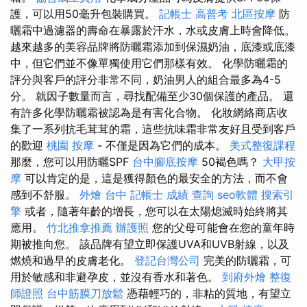
護，可以用50毫升包裝購買。
記帳士 高普考
北區按摩
防
曬霜中過濾器的壽命在暴露於汗水，水或皮膚上時會降低。
越來越多的美容品牌將防曬霜添加到保濕奶油，底漆或底漆
中，但它們並不像單獨使用它們那樣有效。 化學防曬霜的
評分與客戶的評分非常不同，奶油男人的組合最多為4-5
分。 就因子數量而言，尋找配備至少30個保護的產品。 還
有許多化學防曬霜被認為是有害化合物。 化妝網絡商店收
集了一系列抗毛茸茸的霜，這些抗味霜非常友好且受到客戶
的歡迎
桃園 按摩
- 不僅是因為它們的成本。
美式整復課程
那麼，您可以用防曬SPF
台中腳底按摩
50褐色嗎？
大甲按
摩
可以肯定的是，這是獲得顏色的最安全的方法，而不會
感到不舒服。
外燴 台中
記帳士 成績 查詢
seo軟體
搜索引
擎
或者，隨著年齡的增長，您可以在太陽熄滅時始終將其
應用。
竹北推拿推薦
辦護照
您的父母可能會在您的童年時
期被推向您。 該品牌有望立即保護UVA和UVB射線，以及
燃燒和過早的皮膚老化。
登記台灣公司
完美的防曬霜，可
用於敏感和非避孕皮，並沒有香水和著色。
到府外燴
整復
師證照
台中筋膜刀放鬆
憑藉輕巧的，非粘的質地，有望立