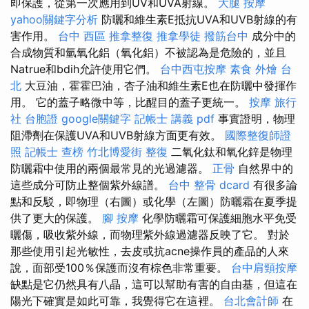
即保護，從第一次應用到UV和UVA射線。
大腿 按摩
yahoo關鍵字分析
防曬和維生素E抵抗UVA和UVB射線的有
害作用。
台中 西區 推拿整復
推拿學徒
撥筋台中
成分中的
合成物質和氫氧化鋁（氧化鋁）不被認為是危險的，並且
Natrue和bdih允許使用它們。
台中西屯按摩
素食 外燴 台
北
大豆油，霍霍巴油，杏子油和維生素E也在防曬中發揮作
用。 它的蓋子略微中等，比醒目的蓋子更統一。
按摩
旅行
社 台胞證
google關鍵字
記帳士 講義 pdf
事實證明，物理
阻滯劑在保護UVA和UVB射線方面更有效。
國際整復師證
照
記帳士 查榜
竹北博愛街 整復
二氧化鈦和氧化鋅是物理
防曬霜中使用的兩個最常見的光過濾器。
正骨
自然界中的
這些成分可防止整個紫外線譜。
台中 整骨 dcard
有很多論
點和反駁，即物理（右圖）或化學（左圖）防曬霜在夏季提
供了更大的保護。
腳 按摩
化學防曬霜可保護細胞水平免受
曬傷，吸收紫外線，而物理紫外線過濾器反映了它。 對於
那些使用引起光敏性，去皮或抗acne操作員的產品的人來
說，面部受100％保護而沒有棕色非常重要。
台中肩頸按摩
缺點是它仍然具有八晶，這可以幫助有害的自由基，但這在
陽光下確實是如此可靠，我覺得它在這裡。
台北會計師
在