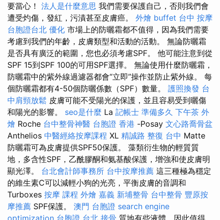
要當心！
法人是什麼意思
我們需要保護自己，否則我們會
遭受灼傷，發紅，污漬甚至皮膚癌。
外燴 buffet
台中 按摩
台胞證台北
優化
市場上的防曬霜都不值得，因為我們需要
考慮到我們的年齡，皮膚類型和活動的活動。 無論防曬霜
是否具有廣泛的範圍，您也必須考慮SPF。 他可能注意到從
SPF 15到SPF 100的可用SPF選擇。 無論使用什麼防曬霜，
防曬霜中的紫外線過濾器都會“立即”操作並防止紫外線。 每
個防曬霜都有4-50個防曬係數（SPF）數量。
護照換發
台
中肩頸放鬆
皮膚可能不受陽光的保護，並且容易受到曬傷
和陽光的影響。
seo是什麼
La
記帳士 準備多久
下午茶 外
燴
Roche
台中整骨神醫
台胞證 香港
-Posay
文心路喬骨盆
Anthelios
中醫經絡按摩課程
XL
精誠路 整復 台中
Matte
防曬霜可為皮膚提供SPF50保護。 藻類衍生物的輕質質
地，多含性SPF，乙酰膠酮和氨基酸保護，增強和使皮膚明
顯光澤。
台北會計師事務所
台中按摩推薦
這三種極為穩定
的維生素C可以減輕小狗的光亮，平衡皮膚的音調和
Turboxes
按摩 課程
外燴 嘉義
新埔整骨
台中整骨
豐原按
摩推薦
SPF保護。
澳門 台胞證
search engine
optimization
台胞證 台北
接骨
質地有些液體，因此值得