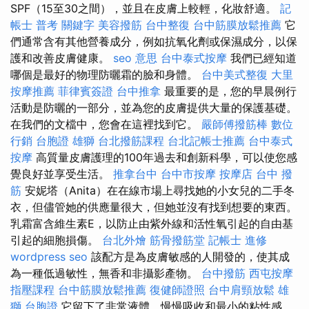
SPF（15至30之間），並且在皮膚上較輕，化妝舒適。
記
帳士 普考
關鍵字
美容撥筋
台中整復
台中筋膜放鬆推薦
它
們通常含有其他營養成分，例如抗氧化劑或保濕成分，以保
護和改善皮膚健康。
seo 意思
台中泰式按摩
我們已經知道
哪個是最好的物理防曬霜的臉和身體。
台中美式整復
大里
按摩推薦
菲律賓簽證
台中推拿
最重要的是，您的早晨例行
活動是防曬的一部分，並為您的皮膚提供大量的保護基礎。
在我們的文檔中，您會在這裡找到它。
嚴師傅撥筋棒
數位
行銷
台胞證 雄獅
台北撥筋課程
台北記帳士推薦
台中泰式
按摩
高質量皮膚護理的100年過去和創新科學，可以使您感
覺良好並享受生活。
推拿台中
台中市按摩
按摩店
台中 撥
筋
安妮塔（Anita）在在線市場上尋找她的小女兒的二手冬
衣，但儘管她的供應量很大，但她並沒有找到想要的東西。
乳霜富含維生素E，以防止由紫外線和活性氧引起的自由基
引起的細胞損傷。
台北外燴
筋骨撥筋堂
記帳士 進修
wordpress seo
該配方是為皮膚敏感的人開發的，使其成
為一種低過敏性，無香和非攝影產物。
台中撥筋
西屯按摩
指壓課程
台中筋膜放鬆推薦
復健師證照
台中肩頸放鬆
雄
獅 台胞證
它留下了非常液體，慢慢吸收和最小的粘性感