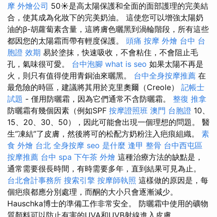
摩
外燴公司
50☀️是高太陽保護和全面的面部護理的完美結
合，使其成為化妝下的完美奶油。 這使您可以增強太陽奶
油的β-胡蘿蔔素含量，這將膚色曬黑到渦輪階段，所有這些
都因您的太陽霜而帶有輕度保護。
頭痛 按摩
外燴 台中
台
胞證 效期
易於塗抹，快速吸收，不會粘住，不會阻止毛
孔，氣味很可愛。
台中泡腳
what is seo
如果太陽不再是
火，則只有值得使用青銅油來曬黑。
台中全身按摩推薦
在
最危險的時區，建議將其用於克里奧爾（Creole）
記帳士
試題
- 僅用防曬霜，因為它們通常不含防曬霜。
整復 推拿
防曬霜有幾個因素（例如SPF
按摩證照班
澳門 台胞證
10、
15、20、30、50），因此可能會出現一個理想的問題。 醫
生“凍結”了皮膚，然後將可的松配方奶粉注入疤痕組織。
素
食 外燴 台北
全身按摩
seo 是什麼
逢甲 整骨
台中西屯區
按摩推薦
台中 spa
下午茶 外燴
這種治療方法的缺點是，
通常需要很長時間，有時需要多年，直到結果可見為止。
台北會計事務所
搜索引擎
按摩師執照
這樣做的原因是，每
個疤痕都應分別處理，而酮的大小只會逐漸減少。
Hauschka博士的準備工作非常安全。 防曬霜中使用的礦物
質顏料可以防止有害的UVA和UVB射線進入皮膚。