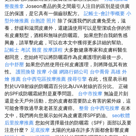
整復推拿
Joseon產品的美之間最引人注目的區別是提供廣
泛的保護，是它具有一個齒狀配方。
記帳士-會計學概要
小
型外燴推薦
台胞證 照片
除了保護我們的皮膚免受光，滋
養，舒緩和滋潤皮膚外，還建議使用可以是聖潔或合併的所
有皮膚類型，酒精和無味的防曬霜。 如果您對自我銷售感
興趣，請單擊此處，可以在本文中獲得更多詳細的幫助。
記帳士 考試 難度
按摩課程
大多數健康專家和皮膚科醫生
都同意，您始終可以將防曬霜作為皮膚護理的最後一步。
台中舒壓
如果您仍然使用任何皮膚護理，則將降低其有效
性。
護照換發
按摩 小腿
網路行銷公司
台中喬骨
高雄 外
燴 推薦
台中西屯區按摩推薦
搜尋引擎
在此，恆星表示相
對於UVB射線的防曬霜百分比為UVA射線的百分比。 正確
的SPF或防曬霜絕對是夏季問題。
台中市按摩
無論是片刻
還是全天戶外活動，您的皮膚都需要防止有害的紫外線，這
可能會導致過早衰老甚至皮膚癌。
整骨
台中西屯按摩
在本
文中，我們將向您展示如何為皮膚選擇SPF奶油。
seo軟體
后里按摩推薦
您如何選擇最佳的防曬霜（SPF）面部以及要
注意什麼？
足底按摩
太陽的光線在許多方面都會影響皮膚