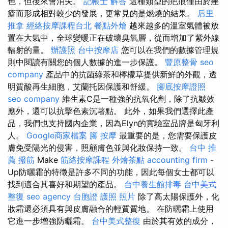
色，但後來會消失。
記帳士 解答
這種類型的疤痕僅由於痤
瘡而形成相對較少的發展，更常見的是燃燒的​​結果。
后里
推拿
經絡按摩課程台北
餐點外燴
越來越多的溫室氣體被放
置在大氣中，全球變暖正在破壞臭氧層，從而增加了紫外線
輻射的量。
辦護照
台中按摩店
您可以在我們的數據管理規
則中閱讀有關您的個人數據的進一步保護。
豐原整骨
seo
company
產品中的抗菌綠茶和檸檬草提供新鮮的外觀，透
明質酸再生細胞，艾蘭托因保護和舒緩。
腳底按摩證照
seo company
維生素C是一種強的抗氧化劑，除了抗皺效
應外，還可以抗擊色素沉著點。 此外，如果我們選擇此產
品，我們也支持國內企業，因為Elyn的實驗室品牌是匈牙利
人。
Google商家檔案
腳 按摩
最重要的是，您需要保護皮
膚免受陽光的侵害，照顧膚色並與化妝保持一致。
台中 推
薦 撥筋
Make
筋絡按摩課程
外燴茶點
accounting firm
-
Up防曬霜的特徵是許多不同的功能，因此每個女士都可以
找到適合其喜好和期望的產品。
台中養生館排毒
台中美式
整復
seo agency
台胞證 護照 照片
除了高太陽保護外，化
妝霜還必須具有與皮膚融合的輕質質地。 在防曬霜上使用
它進一步增強防曬霜。
台中美式整復
由於其有效的成分，