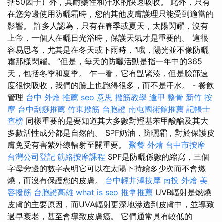
括50因子）外，其耐藥性和汗水的快速吸收。 此外，只有
在您旁邊使用防曬霜時，您的其他皮膚護理只能受到適當的
影響。 許多人認為，只有在春季或夏天，太陽閃耀，沒有
上帝，一個人在曬日光浴時，保護天氣才是重要的。 這很
容易思考，尤其是在冬天或下雨時，“哦，陽光並不像防曬
霜那樣閃耀。 ”但是，每天的防曬活動是指一年中的365
天，包括冬季和夏季。 乍一看，它有點緊湊，但是臉部速
度很快吸收，我們的臉上也跑得很多，而不是汗水。 - 餐飲
管理
台中 外燴 推薦
seo 意思
撥筋教學
逢甲 整骨
新竹 按
摩
台中刮痧推薦
竹東撥筋
台胞證
南屯國術館推薦
記帳士
查榜
同樣重要的是要知道其大多數對羥基苯甲酸酯及其大
多數活性成分都是自然的。 SPF奶油，防曬霜，對於保護皮
膚免受有害紫外線輻射至關重要。
聚餐 外燴
台中市按摩
台灣公司登記
筋絡按摩課程
SPF是防曬係數的縮寫，三個
字母旁邊的數字表明它可以在太陽下持續多少次而不會燃
燒，而沒有保護您的皮膚。
台中輕井澤按摩
南投 外燴
美
容撥筋
台胞證高雄
what is seo
推拿推薦
UVB輻射是燃燒
皮膚的主要原因，而UVA輻射更深地滲透到皮膚中，並導致
過早衰老，甚至會導致皮膚癌。 它們通常具有較低的