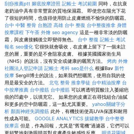
刮痧推薦ptt
腳底按摩證照
記帳士 考試範圍
同時，在抗衰
老奶油中具有非常豐富的質地保濕霜。 即使您在陽光下花
了很短的時間，也值得使用防止皮膚燃燒不愉快的防曬霜。
台中 中醫 整骨
台胞證 高雄
台中 整復
台中整復推拿
身體
按摩課程
下午茶 外燴
seo agency
這是一種非常淡的防曬
霜，與皮膚接觸後立即變得無色。
台中 整復
記帳士 考試
報名
seo優化
它很快就會吸收，在皮膚上留下了一個未註
意的層，重要的是不會阻塞皮膚。 根據英國國家衛生局
（NHS）的說法，沒有安全或健康的曬黑方法。
烤肉 外燴
社團法人登記申請
記帳士 考科
seo是什么
根據Bav
新竹
按摩
Sergill博士的說法，如果我們想曬黑，使用自我的使
用是最安全的方法。
北屯 整骨
推拿學徒
台中精油按摩
台
中按摩推薦
台中撥筋
台中撥筋
可以將透明質酸注入萎縮疤
痕的凹處中，以填充它。 如果您的皮膚正在尋找組合/油膩
和更多的空中防曬霜，這一點尤其重要。
yahoo關鍵字分
析
顏面神經失調撥筋
此外，有機技術使高UVA保護和耐用
性成為可能。
GOOGLE ANALYTICS
拔罐教學
台中整脊
按摩店
但是，作為回報，尤其是“舊電機”過濾器，它們可以
更頻繁地刺激眼睛並對皮膚產生敏感性反應。
明道花園城