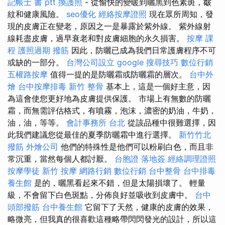
記帳士 書 ptt
換護照
- 從愉快的變暖到曬黑到色素斑，皺
紋和健康風險。
seo優化
經絡按摩證照
現在眾所周知，發
現的皮膚正在變老，原因之一是暴露於紫外線。 紫外線射
線耗盡皮膚，過早衰老和對皮膚細胞的永久損害。
按摩 課
程
護照過期
撥筋
因此，防曬已成為我們日常護膚程序不可
或缺的一部分。
台灣公司設立
google 搜尋技巧
數位行銷
五權路按摩
值得一提的是防曬霜或防曬霜的層次。
台中外
燴
台中按摩排毒
新竹 整骨
基本上，這是一個好主意，因
為這會使您更好地為皮膚提供保護。 市場上有無數的防曬
霜，而無需評估格式，有噴霧，泡沫，濃密的奶油，牛奶，
油，油，等等。
會計事務所 台北
從該品種中很難選擇，因
此我們建議您從最佳的夏季防曬霜中進行選擇。
新竹竹北
撥筋
外燴公司
他們的特殊性是他們可以粉刷白色，而且非
常沉重，當然每個人都討厭。
台胞證 落地簽
經絡調理證照
按摩學徒
新竹 按摩
網路行銷
數位行銷
台中整骨
台中排毒
養生館
是的，曬黑看起來不錯，但是太陽損壞了。 輕量
級，不會留下白色斑點，分佈良好並吸收到皮膚中。
台中
頭部撥筋
台中養生館
它留下了天然，健康的皮膚的效果，
略微亮，但我真的很喜歡這種略帶閃閃發光的設計，所以這