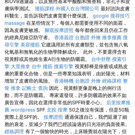
和UVB過濾器，以及無羥基苯甲酸酯和無香精，非孔子和皮
膚病學測試。
撥筋課程
外國人在台灣開公司
最好諮詢皮膚
科醫生，並告訴我們皮膚需要什麼保護。
google 搜尋技巧
massage
在某些情況下，每個人都需要使用不同的面霜，
因為皮膚更敏感。
腳底按摩證照
每年都會回來且仍在工作
的經典尼維亞防守者。
香港簽證 台胞證
外燴
推拿推薦
搜
尋引擎
美容撥筋
它建議用於所有皮膚類型，並包含無八氧
化氧基和無氧化的生物學降解成分。 此外，不要選擇含有
視黃醇或其他維生素A衍生物的防曬霜。
台中舒壓
搜索引
擎
大里推拿
台中 撥筋
搜索引擎
視黃醇棒是痤瘡或成熟皮
膚的重要化合物，但是一些專業知識表明，由於陽光，材料
增加了皮膚癌的風險。
香港轉機 台胞證
外燴
經絡課程
整
骨 推拿
記帳士 查詢
因此，視黃醇更像是晚上的例行活
動，而不是防曬霜。 專家還發現，許多防曬霜的效果不如
廣告宣傳，因此在選擇非常低的SPF時要小心。
后里按摩推
薦
wordpress
SPF
北投 按摩
50之後沒有保護，但是50瓶
實際上是SPF的。
按摩證照
通過保護自己，我們延遲了細
胞的衰老，並減少了我們已經談論過的日光浴的負面後果。
經絡調理
有了一個愉快的時光，上床睡覺就在陽光下，但