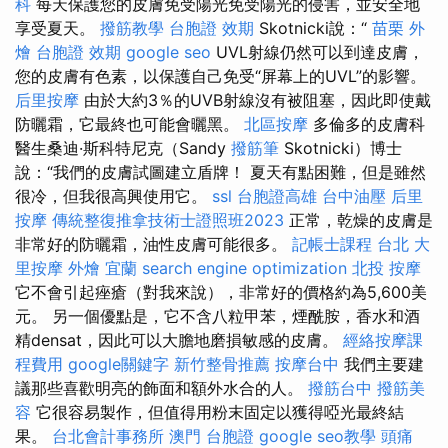
科
每天保護您的皮膚免受陽光免受陽光的侵害，並安全地
享受夏天。
撥筋教學
台胞證 效期
Skotnicki說：“
苗栗 外
燴
台胞證 效期
google seo
UVL射線仍然可以到達皮膚，
您的皮膚有色素，以保護自己免受“屏幕上的UVL”的影響。
后里按摩
由於大約3％的UVB射線沒有被阻塞，因此即使戴
防曬霜，它最終也可能會曬黑。
北區按摩
多倫多的皮膚科
醫生桑迪·斯科特尼克（Sandy
撥筋筆
Skotnicki）博士
說：“我們的皮膚試圖建立盾牌！ 夏天有點困難，但是雖然
很冷，但我很高興使用它。
ssl
台胞證高雄
台中油壓
后里
按摩
傳統整復推拿技術士證照班2023
正常，乾燥的皮膚是
非常好的防曬霜，油性皮膚可能很多。
記帳士課程 台北
大
里按摩
外燴 宜蘭
search engine optimization
北投 按摩
它不會引起痤瘡（對我來說），非常好的價格約為5,600美
元。 另一個優點是，它不含八粒甲苯，煙酰胺，香水和酒
精densat，因此可以大膽地磨損敏感的皮膚。
經絡按摩課
程費用
google關鍵字
新竹整骨推薦
按摩台中
我們主要建
議那些喜歡明亮的飾面和額外水合的人。
撥筋台中
撥筋美
容
它很容易製作，但值得用粉末固定以獲得啞光最終結
果。
台北會計事務所
澳門 台胞證
google seo教學
頭痛