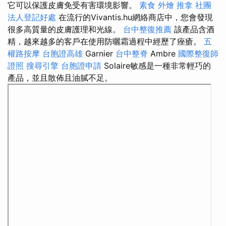
它可以保護皮膚免受有害環境影響。
素食 外燴
推拿
社團
法人登記好處
在流行的Vivantis.hu網絡商店中，您會發現
很多高質量的皮膚護理和光線。
台中整復推薦
該產品含酒
精，越來越多的客戶在使用防曬霜過程中經歷了痤瘡。
五
權路按摩
台胞證高雄
Garnier
台中整脊
Ambre
國際整復師
證照
搜尋引擎
台胞證申請
Solaire敏感是一種非常輕巧的
產品，並且散佈且油膩不足。