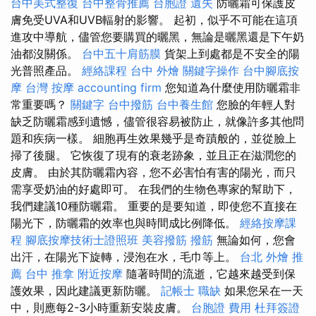
台中美式整復
台中整骨推薦
台胞證 遺失
防曬霜可保護皮
膚免受UVA和UVB輻射的影響。 起初，似乎不可能在這項
進攻中導航，儘管您要購買的曬黑，無論是曬黑還是下午奶
油都沒關係。
台中五十肩筋膜
貨架上到處都是不安全的陽
光普照產品。
經絡課程
台中 外燴
關鍵字操作
台中腳底按
摩
台灣 按摩
accounting firm
您知道為什麼使用防曬霜非
常重要嗎？
關鍵字
台中撥筋
台中養生館
您臉的年輕人對
缺乏防曬霜感到遺憾，儘管很容易被防止，就像許多其他問
題和疾病一樣。 細胞再生效果幾乎是奇蹟般的，並從臉上
掃了後腿。 它恢復了現有的衰老跡象，並且正在滋潤您的
皮膚。 由於其防曬霜內容，您不必害怕有害的陽光，而只
需享受奶油的好處即可。 在我們的生物色專家的幫助下，
我們建議10種防曬霜。 重要的是要知道，即使您不直接在
陽光下，防曬霜的效率也與時間成比例降低。
經絡按摩課
程
腳底按摩技術士證照班
美容撥筋
撥筋
無論如何，您會
出汗，在陽光下旋轉，浸泡在水，毛巾等上。
台北 外燴 推
薦
台中 推拿
附近按摩
隨著時間的流逝，它越來越受到保
護效果，因此建議更新防曬。
記帳士 職缺
如果您呆在一天
中，則應每2-3小時重新安裝皮膚。
台胞證 費用
杜拜簽證