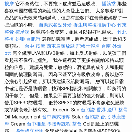
按摩
它不會粘住，不要拖下皮膚並迅速吸收。
播筋堂
那些
喜歡韓國防曬霜的奶油感的人會愛上它們。 大多數客戶對
產品的啞光效果感到滿意，但是有些客戶在膏藥後經歷了一
些油膩的小時。
自助式餐點外燴
養生與整復推廣中心
竹東
整骨
按摩課
防曬霜不會發芽，並且可以很好地製成。
竹北
整復
雄獅 台胞證
選擇防曬霜時，應考慮組成，因子數和皮
膚類型。
台中 按摩
西屯肩頸放鬆
記帳士報名
台南 外燴
ptt
完全保護UVA和UVB射線，加上反式射線，以使孩子們
看起來不像行走鱷魚。 我在這裡寫了更多有關納米格式顆
粒的信息。 建議為兒童，敏感的，酒渣鼻的成年人和眼睛
周圍的物理防曬霜。 因為它甚至沒有吸收皮膚，所以您不
必擔心引起癌症，所以我建議它給防曬霜。 您可以從日霜
中確定是否是防曬霜，找到SPF標記和相關數字，即所謂的
因子數字。 但是，如果您不需要這樣的強大保護，則可以
使用SPF30防曬霜。 低於SPF30的防曬霜不會像避免燃燒
或預防衰老那樣有效。 Eucerin Sun
台胞證 香港
逢甲 整骨
Oil Management
台中泰式按摩
Solar
台胞證 台北
沙鹿按
摩
Cream
台中推拿
學按摩課程
茶會
Gel是臉上的防曬
霜。
協會成立費用
化學成分產品可為皮膚提供SPF50保