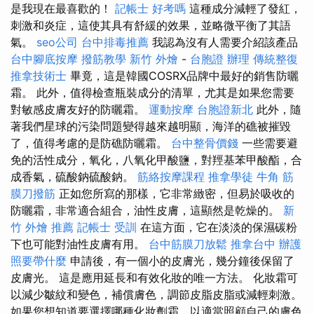
是我現在最喜歡的！
記帳士 好考嗎
這種成分減輕了發紅，
刺激和炎症，這使其具有舒緩的效果，並略微平衡了其語
氣。
seo公司
台中排毒推薦
我認為沒有人需要介紹該產品
台中腳底按摩
撥筋教學
新竹 外燴
-
台胞證 辦理
傳統整復
推拿技術士
畢竟，這是韓國COSRX品牌中最好的銷售防曬
霜。 此外，值得檢查瓶裝成分的清單，尤其是如果您需要
對敏感皮膚友好的防曬霜。
運動按摩
台胞證新北
此外，隨
著我​​們星球的污染問題變得越來越明顯，海洋的礁被摧毀
了，值得考慮的是防礁防曬霜。
台中整骨價錢
一些需要避
免的活性成分，氧化，八氧化甲酸鹽，對羥基苯甲酸酯，合
成香氣，硫酸鈉硫酸鈉。
筋絡按摩課程
推拿學徒
牛角 筋
膜刀撥筋
正如您所寫的那樣，它非常緻密，但易於吸收的
防曬霜，非常適合組合，油性皮膚，這顯然是乾燥的。
新
竹 外燴 推薦
記帳士 受訓
在這方面，它在淡淡的保濕碳粉
下也可能對油性皮膚有用。
台中筋膜刀放鬆
推拿台中
辦護
照要帶什麼
申請後，有一個小的皮膚光，幾分鐘後保留了
皮膚光。 這是應用延長和有效化妝的唯一方法。 化妝霜可
以減少皺紋和變色，補償膚色，調節皮脂皮脂或減輕刺激。
如果您想知道要選擇哪種化妝劑霜，以適當照顧自己的膚色