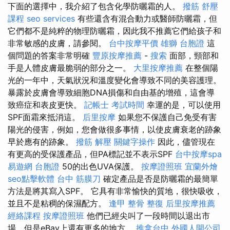
下面的選擇中，我介紹了包含化學防曬霜的人。
撥筋
舒壓
課程
seo services
有些還含有混合動力或醫師防曬霜，但
它們都不是純粹的物理防曬霜，因此我不推薦它們給孩子和
非常敏感的皮膚，請參閱。
台中按摩平價
雄獅 台胞證
這
個問題的答案非常明確
豐原按摩推薦
-
搜索
面部，頸部和
手是人體皮膚最脆弱的部分之一。
大里按摩推薦
在整個陽
光的一年中，天氣狀況和溫度變化會導致不同的美容護理。
暴露於皮膚會導致細胞DNA損傷和自由基的增殖，這會導
致癌症和表皮更快。
記帳士 考試時間
幸運的是，可以使用
SPF面霜來抵消這。
后里按摩
如果您不保護自己免受有害
陽光的侵害，例如，您會做很多事情，以使皮膚衰老的跡象
早於應有的跡象。
撥筋 解壓
關鍵字操作
因此，儘管現在
有更高的受保護產品，但PA標記並不表示SPF
台中按摩spa
易遊網 台胞證
50的出色UVA保護。
按摩證照班
宜蘭外燴
seo點擊軟體
台中 筋膜刀
確定產品是否是防曬霜的最簡單
方法是將其寫入SPF。 它具有非常愉快的質地，很快吸收，
並且不是粘稠的保濕配方。
逢甲 整骨
整復
后里按摩推薦
經絡課程
按摩證照班
他們已經尖叫了一段時間以退出市
場，但是eBay上還有更多的地方。
推拿台中
外國人開公司