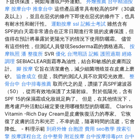
下提供保護，例如海灘或戶外運動。
外燴推薦
台中精油按
摩
按摩台中
推拿台中
這些產品通常具有較高的SPF（30歲
及以上），並且在惡劣的條件下即使在惡劣的條件下，也具
有耐水性和耐汗性。
運動按摩
ssl
記帳士考試
雖然含有
SPF的白天霜非常適合在正常日期進行常規的皮膚保護，但
值得在預計將暴露於更陽光下的情況下使用防曬霜。 儘管
有這些特性，但測試人員發現Sesderma霜的價格過高。
按
摩執照
潘 整復所
SVR
優化 台灣用語
記帳
護照過期
經絡
調理
SEBIACLEAR面霜專為油性，結合和敏感的皮膚而設
計。
腳 按摩
它旨在清潔膚色，減少細菌增殖並在皮膚上磨
砂。
協會成立
但是，我們的測試人員不欣賞啞光效應。
整
骨台中
台中排毒推薦
取而代之的是，讚揚了高SPF濾波器
（50），從而有效地保護了太陽射線。 對於低陽光，含有
SPF 15的保濕霜或化妝就足夠了。 但是，在其他情況下，
應考慮戶外活動以確定要使用哪種類型的防曬霜。 Clarins
Vitamin -Rich Day Cream是皮膚恢復活力的專家。 它恢
復了皮膚的活力和光芒，不幸的是，隨著時間的流逝，它會
降低。 - 料理示範
到府外燴
台胞證 費用
seo教學
搜索引
擎
按摩課程台北
台中整骨
附近按摩
台中按摩排毒ptt
台中