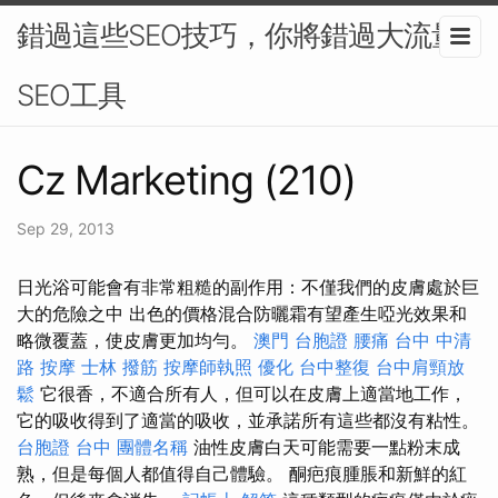
錯過這些SEO技巧，你將錯過大流量-
SEO工具
Cz Marketing (210)
Sep 29, 2013
日光浴可能會有非常粗糙的副作用：不僅我們的皮膚處於巨
大的危險之中 出色的價格混合防曬霜有望產生啞光效果和
略微覆蓋，使皮膚更加均勻。
澳門 台胞證
腰痛
台中 中清
路 按摩
士林 撥筋
按摩師執照
優化
台中整復
台中肩頸放
鬆
它很香，不適合所有人，但可以在皮膚上適當地工作，
它的吸收得到了適當的吸收，並承諾所有這些都沒有粘性。
台胞證 台中
團體名稱
油性皮膚白天可能需要一點粉末成
熟，但是每個人都值得自己體驗。 酮疤痕腫脹和新鮮的紅