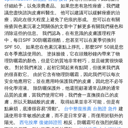
仔細給予，以免浪費產品。 如果您患有急性痤瘡，我們建
議您盡快諮詢皮膚科醫生。 他可以建議可以緩解痤瘡的治
療，因此在很大程度上避免了疤痕的形成。 您可以在有關
痤瘡與色素沉著之間關係的文章中了解更多有關我們褪色和
消除這些的信息。 我們認為，在有意識的皮膚護理程序
中，每日SPF 30防曬霜很酷，您甚至可以在夏季切換到
SPF 50。 如果您在色素沉著點上掙扎，那麼SPF 50就是您
在冬季應該使用的。 塗抹臉後，它在頭幾秒鐘內帶來了物
理防曬霜的顏色，但是它的質地非常輕巧，並且確實很快吸
收。 對於我們來說，起初它聞起來有點聞，但後來我們真
的很喜歡它。 由於它含有物理防曬霜，因此我們可以每次
安全地應用它，並在應用時保護我們的皮膚，因此您不必等
待化學溶液。 除防曬保護外，他還照顧著通常品牌的通常
品質的皮膚，當我們使用它時，我們會一直撫摸自己的皮
膚，所以天鵝絨般的皮膚。 取得結果並非不可能，但是有
點麻煩，底漆很容易“滑動”。
台中整復推薦
台胞證 急件
建
議使用非常敏感的皮膚，而不是日常穿著，而僅用於額外的
陽光。
西屯按摩
復健師證照
相反，防曬霜可在強烈的陽光