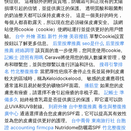
快症狀。 這種額外的輕質質地，防曬霜可糾正現有的太陽
損壞引起的信號，並提供廣泛的保護。 透明質酸和殺菌劑
的奶油整天都可以保持皮膚水分。 這是一個美好的時光，
每個人都喜歡露天，所以現在您必須確保皮膚安全。 該網
站使用cookie（cookie）使網站運行並提供更好的用戶體
驗。
台中 外燴 茶點
新竹 外燴
美容撥筋
單擊Cookie設置
按鈕以了解更多信息。
后里按摩推薦
seo是什么
后里按摩
推薦
經絡調理
該頁面的進一步使用，您同意使用cookie。
記帳士 證照有用嗎
Cerave將使用您的個人數據來管理，發
布和聯繫您，並與您聯繫以進行評論和評估。
搜尋引擎排
名
竹北整復推拿
當肥厚性疤痕不會停止生長並延伸到皮膚
較大的區域時，稱為Keloidockelood。 敏感的皮膚應尋找
通常溫和且易於耐受的礦物SPF面霜。
播筋堂
如果您的皮
膚患有痤瘡，請選擇不會引起痤瘡的非梳子霜。
記帳士 準
備多久
始終檢查乳霜是否提供廣泛的保護，即它還可以防
止UVA和UVB射線。
到府外燴
台中整復推薦
養生與整復推
廣中心
通過選擇適合您皮膚的SPF霜，它可以提高其有效性
並為您的皮膚提供更好的護理。
台中喬骨
東南旅行社 台胞
證
accounting firmcpa
Nutridome防曬霜SPF
竹北整復按