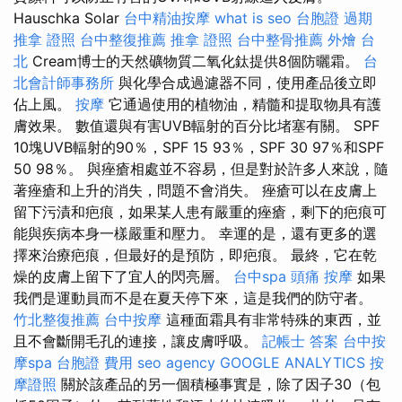
Hauschka Solar
台中精油按摩
what is seo
台胞證 過期
推拿 證照
台中整復推薦
推拿 證照
台中整骨推薦
外燴 台
北
Cream博士的天然礦物質二氧化鈦提供8個防曬霜。
台
北會計師事務所
與化學合成過濾器不同，使用產品後立即
佔上風。
按摩
它通過使用的植物油，精髓和提取物具有護
膚效果。 數值還與有害UVB輻射的百分比堵塞有關。 SPF
10塊UVB輻射的90％，SPF 15 93％，SPF 30 97％和SPF
50 98％。 與痤瘡相處並不容易，但是對於許多人來說，隨
著痤瘡和上升的消失，問題不會消失。 痤瘡可以在皮膚上
留下污漬和疤痕，如果某人患有嚴重的痤瘡，剩下的疤痕可
能與疾病本身一樣嚴重和壓力。 幸運的是，還有更多的選
擇來治療疤痕，但最好的是預防，即疤痕。 最終，它在乾
燥的皮膚上留下了宜人的閃亮層。
台中spa
頭痛 按摩
如果
我們是運動員而不是在夏天停下來，這是我們的防守者。
竹北整復推薦
台中按摩
這種面霜具有非常特殊的東西，並
且不會斷開毛孔的連接，讓皮膚呼吸。
記帳士 答案
台中按
摩spa
台胞證 費用
seo agency
GOOGLE ANALYTICS
按
摩證照
關於該產品的另一個積極事實是，除了因子30（包