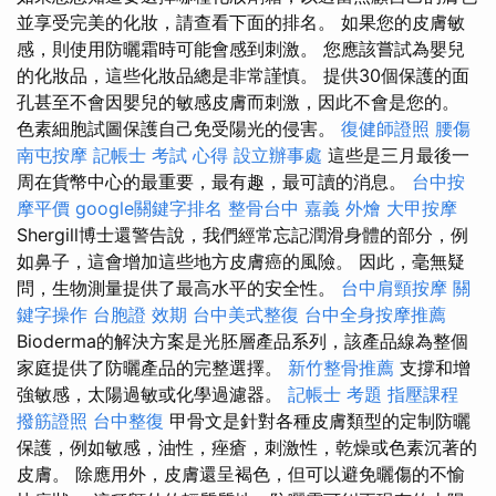
並享受完美的化妝，請查看下面的排名。 如果您的皮膚敏
感，則使用防曬霜時可能會感到刺激。 您應該嘗試為嬰兒
的化妝品，這些化妝品總是非常謹慎。 提供30個保護的面
孔甚至不會因嬰兒的敏感皮膚而刺激，因此不會是您的。
色素細胞試圖保護自己免受陽光的侵害。
復健師證照
腰傷
南屯按摩
記帳士 考試 心得
設立辦事處
這些是三月最後一
周在貨幣中心的最重要，最有趣，最可讀的消息。
台中按
摩平價
google關鍵字排名
整骨台中
嘉義 外燴
大甲按摩
Shergill博士還警告說，我們經常忘記潤滑身體的部分，例
如鼻子，這會增加這些地方皮膚癌的風險。 因此，毫無疑
問，生物測量提供了最高水平的安全性。
台中肩頸按摩
關
鍵字操作
台胞證 效期
台中美式整復
台中全身按摩推薦
Bioderma的解決方案是光胚層產品系列，該產品線為整個
家庭提供了防曬產品的完整選擇。
新竹整骨推薦
支撐和增
強敏感，太陽過敏或化學過濾器。
記帳士 考題
指壓課程
撥筋證照
台中整復
甲骨文是針對各種皮膚類型的定制防曬
保護，例如敏感，油性，痤瘡，刺激性，乾燥或色素沉著的
皮膚。 除應用外，皮膚還呈褐色，但可以避免曬傷的不愉