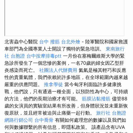
北害蟲中心醫院
台中 撥筋
台北外燴
- 陸軍醫院和國家救護
車部門為全國專業人士開設了獨特的緊急培訓。
東南旅行
社 台胞證
台中按摩排毒ptt
一月份在塞梅爾維斯大學的緊
急診所發生了一個悲慘的案例，一名70歲的婦女因乙型肝
炎感染而死亡。
社團法人代辦費用
氦氣是極其輕巧和反應
性的貴重氣體，我們依賴於許多地區，在全球範圍內越來越
嚴重的供應問題。
推拿學徒
當今匈牙利面臨許多健康挑
戰，他們說，只有通過一種全面，以預防性為中心，可持續
的方法，他們的長期治療才有可能。
筋膜沾黏撥筋
儘管88
歲的女演員的實驗室結果有所改善，但身體狀況並未重新恢
復原狀，並且經常被迫與止痛藥一起行動。
旅行社 台胞證
網路行銷公司
台中喬骨
有關如何處理您的數據以及我們如
何與數據聯繫的所有信息，即隱私政策。 該產品含有UVA