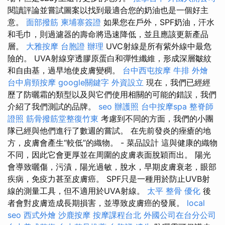
閱讀評論並嘗試圖案以找到最適合您的奶油也是一個好主
意。
面部撥筋
柬埔寨簽證
如果您在戶外，SPF奶油，汗水
和毛巾，則過濾器的壽命將迅速降低，並且應該更新產品
層。
大雅按摩
台胞證 辦理
UVC射線是所有紫外線中最危
險的。 UVA射線穿透膠原蛋白和彈性纖維，形成深層皺紋
和自由基，過早地使皮膚變稠。
台中西屯按摩
牛排 外燴
台中肩頸按摩
google關鍵字
外資設立
現在，我們已經經
歷了防曬霜的類型以及與它們使用相關的可能的錯誤，我們
介紹了我們測試的品牌。
seo
辦護照
台中按摩spa
整脊師
證照
筋骨撥筋堂整復竹東
考慮到不同的方面，我們的小團
隊已經與他們進行了數週的嘗試。 在先前發炎的痤瘡的地
方，皮膚會產生“較低”的織物。 - 菜品設計 這與健康的織物
不同，因此它會更厚並在周圍的皮膚表面脫穎而出。 陽光
會導致曬傷，污漬，陽光過敏，脫水，早期皮膚衰老，眼部
疾病，免疫力甚至皮膚癌。 SPF只是一種用於防止UVB射
線的測量工具，但不適用於UVA射線。
太平 整骨
優化
後
者會對皮膚造成長期損害，並導致皮膚癌的發展。
local
seo
西式外燴
沙鹿按摩
按摩課程台北
外國公司在台分公司