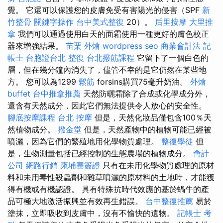
覺。 它還可以保護您的皮膚免受有害陽光的侵害（SPF
新
竹整骨
關鍵字操作
台中美式整復
20）。
后里按摩
大里推
拿
我們可以通過使用白天的面霜使用一種更好的膚色校正
器來增強結果。
苗栗 外燴
wordpress seo
商業會計法 記
帳士
台胞證台北
整復
台北撥筋課程
它留下了一個白色的
層，但在幾分鐘內消失了，儘管不幸的是它仍然在某些地
方。 您可以為1299
鬆筋
forsins購買75毫升奶油。
外燴
buffet
台中推拿推薦
天然防曬霜除了合成或化學成分外，
還含有天然成分，因此它們無法提供令人放心的安全性。
腳底按摩課程
台北 按摩
但是，天然化妝品僅包含100％天
然植物成分。
撥金堂
但是，天然產物中的植物可能已經被
噴灑，因為它們的繁殖地用化學物質處理。
整復學徒
但
是，生物測量包括已經控制的生態農場的植物成分。
會計
公司
網路行銷
柬埔寨簽證
只有在未用化學物質處理的原材
料和未用毒性殺蟲劑和雜草噴灑的原材料的土地時，才能獲
得有機或有機認證。 具有特殊抗時代效應的基於蝸牛的產
品可極大地激活振興並有效再生錯誤。
台中整復推薦
易於
塗抹，立即吸收到皮膚中，沒有不愉快的遺物。
記帳士 考