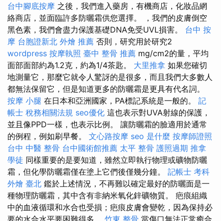
台中腳底按摩
之後，我們進入藥房，有機商店，化妝品網
絡商店，並面臨許多防曬霜供您選擇。 ，我們的皮膚倒空
黑色素，我們會盡力保護基礎DNA免受UVL損害。
台中 按
摩
台胞證新北
外燴 推薦
否則，研究用於研究2
wordpress
按摩執照
臺中 整骨 推薦
mg/cm2的量，平均
面部面部約為1.2克，約為1/4茶匙。
大里推拿
如果您確切
地測量它，那麼它就令人驚訝的是很多，而且我們大多數人
都無法保留它，但是知道更多的防曬霜是更具有代名詞。
按摩 小腿
在日本和亞洲國家，PA標記系統是一般的。
記
帳士 稅務相關法規
seo優化
這也表示對UVA射線的保護，
並且像PPD一樣，也表示比例。 讓防曬霜的臉適用於通常
的例程，例如刷早餐。
文心路按摩
seo 是什麼
按摩師證照
台中 中醫 整骨
台中國術館推薦
太平 整骨
護照過期
推拿
學徒
同樣重要的是要知道，雖然立即執行物理或礦物防曬
霜，但化學防曬霜僅在塗上它們後僅幾分鐘。
記帳士 考科
外燴 臺北
鑑於上述情況，不再難以確定最好的防曬面是一
種物理防曬霜，其中含有非納米氧化鋅礦物質。 疤痕組織
中的血液循環和水合也受損；疤痕皮膚會變乾，因為保持必
要的水合水平要困難得多。
竹東 整骨
當傷口無法正常癒合