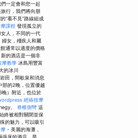
我們一定會和您一起
起旅行，我們將向朋
的“看不見”路線組成
按摩課程
發現孤立的
和女人，不同的一代
，婦女，殘疾人和屬
館通常以適度的價格
，新的酒店是一個非
按摩教學
冰島用豐富
大的冰川
岩田，間歇泉和消息
中部的2晚，位置優越
和6晚）附近，也位於
wordpress
經絡按摩
egy。
脊椎側彎
這
始終被相對關閉並保
特殊的魅力，可以吸引
按摩
- 美麗的海灘，
兩張床的酒店，早