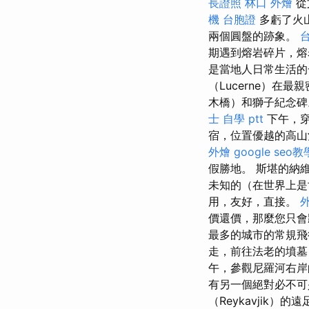
長證照
林口 外燴
從
機 台胞證
多虧了火
兩個圓盤的跡象。
期遇到熔岩碎片，熔
是當地人日常生活的
（Lucerne）在
木橋）和獅子紀念
士 自學 ptt
下午，穿
宿，位置優越的高山
外燴
google seo教
假勝地。 斯堪的納
未知的（在世界上
用，友好，直接。
外
價還價，那麼您只
最多的城市的常規飛
走，前往法老的墳墓
午，參觀尼羅河右岸
有另一個絕對必不可
（Reykavjik