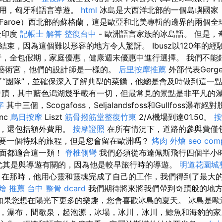
費用，匈牙利語言導遊。
html
冰島是大西洋北部的一個島嶼國家
Faroe）西北部的蘇格蘭，這是歐亞和北美專輯的邊界的兩個
於印度
記帳士 解答
整復台中
- 歐洲語言家族的冰島語。 但是
束，因為這個難以形容的地方令人驚訝。 Ibusz以120年的
行，全包假期，家庭優惠，健康週末優惠中進行選擇。 我們不能錯
斯藝術宮，他們的設計師是一樣的。
后里按摩推薦
外部代表Gerge
入了“團隊”，並確保深入了解典型的菜餚，他總是會及時做到這一
蹟，其中藍色潟湖幾乎載有一切，但最常見的景點是非平凡的
字
其中三個，Scogafoss，Seljalandsfoss和Gullfoss瀑
nc
烏日按摩
Liszt
筋骨撥筋堂整復竹東
2/A機場到達01.50。
按
券，還包括額外費用。
按摩證照
在所有情況下，道路的參與費僅
要一個特殊的旅程，但是您會留在歐洲嗎？
烤肉 外燴
seo com
方面都適合這一類！
脊椎側彎
我們必須從布達佩斯飛行四個半小
óth，尤其是與導遊有關的，因為他是較早旅行時的導遊。
明道花園城
在那時，他用心靈和靈魂完成了自己的工作，我們得到了最大
燴 推薦
台中 整骨 dcard
我們期待將來將我們帶到奇蹟般的地
如果您想在陽光下更多的樂趣，您會喜歡冰島的夏天。 冰島是歐
，瀑布，間歇泉，起泡源，冰場，冰川，冰川，鯨魚和海豹的