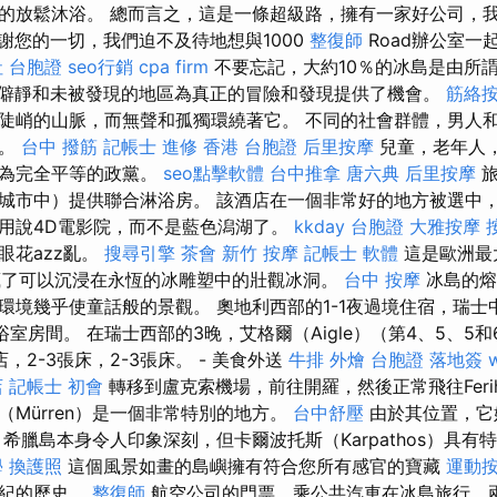
的放鬆沐浴。 總而言之，這是一條超級路，擁有一家好公司，
謝您的一切，我們迫不及待地想與1000
整復師
Road辦公室一
 台胞證
seo行銷
cpa firm
不要忘記，大約10％的冰島是由所謂
僻靜和未被發現的地區為真正的冒險和發現提供了機會。
筋絡
陡峭的山脈，而無聲和孤獨環繞著它。 不同的社會群體，男人
等。
台中 撥筋
記帳士 進修
香港 台胞證
后里按摩
兒童，老年人
視為完全平等的政黨。
seo點擊軟體
台中推拿
唐六典
后里按摩
旅
城市中）提供聯合淋浴房。 該酒店在一個非常好的地方被選中
用說4D電影院，而不是藍色潟湖了。
kkday 台胞證
大雅按摩
眼花azz亂。
搜尋引擎
茶會
新竹 按摩
記帳士 軟體
這是歐洲最
l，它隱藏了可以沉浸在永恆的冰雕塑中的壯觀冰洞。
台中 按摩
冰島的熔
環境幾乎使童話般的景觀。 奧地利西部的1-1夜過境住宿，瑞士
浴室房間。 在瑞士西部的3晚，艾格爾（Aigle）（第4、5、5
，2-3張床，2-3張床。 - 美食外送
牛排 外燴
台胞證 落地簽
店
記帳士 初會
轉移到盧克索機場，前往開羅，然後正常飛往Ferih
（Mürren）是一個非常特別的地方。
台中舒壓
由於其位置，它
希臘島本身令人印象深刻，但卡爾波托斯（Karpathos）具有
學
換護照
這個風景如畫的島嶼擁有符合您所有感官的寶藏
運動
世紀的歷史。
整復師
航空公司的門票，乘公共汽車在冰島旅行，