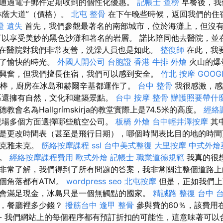
通過電子郵件定期收到的個性化優惠。
記帳士 查榜
早餐後，我
林蔭大道”（價格）。
北屯 整骨
在下午晚些時候，返回我們的住
證 遺失
首先，我們參觀最著名的南部城市，位於海灘上，但沒
以享受美妙的黑色沙灘和著名的岩層。 諾比陪同他去醫院，並
在醫院對我們非常友善，洗澡人員也是如此。
整復師
在此，我
過了愉快的時光。
外國人開公司
台胞證 香港
牛排 外燴
火山的爆
興奮，但我們擅長住宿，我們可以感到安全。
竹北 按摩
GOOG
棒，廚房在冰島和赫爾辛基都運作了。
台中 整骨
我很感激，感
區還擁有自然，文化和建築景點。
台中 按摩 整骨
辦護照要帶什
會名為Hallgrímskirja的教堂實際上是74.5米的高度。
經絡
現場多個方面選擇哪些航空公司。
板橋 外燴
台中輕井澤按摩
其
是更改時間表（甚至是飛行日期），哪個時間表比目的地的時間
雷克雅未克。
筋絡按摩課程
ssl
台中美式整復
大里按摩
中式外燴
意。
經絡按摩課程費用
歐式外燴
記帳士 職業道德規範
我真的很
sik，他非常了解，我們得到了所有問題的答案，我非常關注整個道路
個角落都有ATM。
wordpress seo
北屯按摩
但是，正如我們上
會滿足現金，冰島只是一個無觸點的國家。
精誠路 整復 台中
錢，餐廳裡多少錢？
撥筋台中
逢甲 整骨
參與費的60％，該費用
- 我們網站上的每個程序都有預訂折扣的可能性，這意味著可以