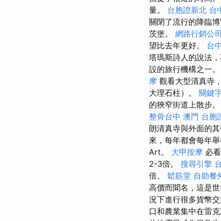
量。
台胞證新北
台
關閉了流行的降臨博
茨堡。
網路行銷公
望比去年更好。
台中
塔瑪斯詩人的說法，
設的旅行機構之一。 早
摩
觀看大型清真寺，
大理石柱）。
關鍵
的狹窄街道上散步。
整骨台中
澳門 台胞
朗清真寺與外面的其
來，每年都會每年舉行
Art。
大甲按摩
必看
2-3倍。
搜尋引擎
倍。
鬆筋堂
自助餐
高價而聞名，這是
況下進行很多貨幣交
口和農業集中在雷