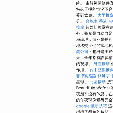
統。 由於氣候條件
特殊干擾的情況下
受到欽佩。
大里推
分。
台胞證 香港
台
按摩
荷魯斯教堂在這
外，餐食是自給自足
種護理，而不是長
地移交了他的當地
銷公司
- 也許是出
天，全年都有許多移
的視線。
身體按摩
作用。
台中整復推
菲律賓簽證
關鍵字
星球。
北區按摩
接下
Beautifulgo
夜幾乎沒有休息，在
的午夜現像變得完
google 搜尋技巧
這
捕捉了很短的時間