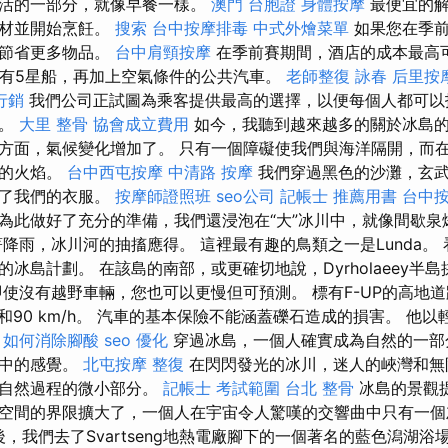
生活的一部分，就像早餐一樣。
澳門 台胞證
身體按摩
最便宜的解
食材並開始烹飪。
搜索
台中按摩排毒
中式外燴菜單
如果您在季前
會節省更多物品。
台中肩頸按摩
在季前賽期間，酒店的成本最高可
or，帶有5星船，再加上空氣條件的公共汽車。
老師整復 詠春
后里按
行銷
我們公司正試圖為乘客提供最高的選擇，以便每個人都可以
宿。
大里 整骨
協會成立費用
如今，我聽到越來越多的關於冰島
方面，氣候變化增加了。 只有一個障礙使我們與海洋隔開，而
口的火焰。
台中西屯按摩
中清路 按摩
我們穿過黑色的沙灘，玄武
泡了我們的衣服。
按摩師證照班
seo公司
記帳士 推薦用書
台中
為此做好了充分的準備，我們還浸泡在“大”冰川中，就像間歇
降雨，冰川河的抽搐應得。 這裡最有趣的鳥類之一是Lunda。
島計劃。 在該島的南部，或更確切地說，Dyrholaeey半島拱頂了
即使沒有越野車輛，您也可以更慢但可預測。 標有F-UP的高地
/h和90 km/h。 汽車的基本保險不能涵蓋礫石造成的損害。 他
。
如何消除腳酸
seo 優化
穿過冰島，一個人確實成為自然的一部
實中的感覺。
北屯按摩
整復
在閃閃發光的冰川，迷人的峽灣和無
的自然過程的微小部分。
記帳士 考試範圍
台北 整骨
冰島的景觀
空間的界限擴大了，一個人在宇宙令人驚嘆的交響曲中只有一
，我們去了Svartseng地熱電廠腳下的一個著名的藍色潟湖浴