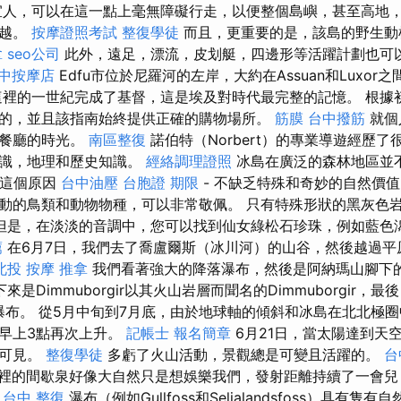
宜人，可以在這一點上毫無障礙行走，以便整個島嶼，甚至高地
穿越。
按摩證照考試
整復學徒
而且，更重要的是，該島的野生動
拿
seo公司
此外，遠足，漂流，皮划艇，四邊形等活躍計劃也可
中按摩店
Edfu市位於尼羅河的左岸，大約在Assuan和Luxor
裡的一世紀完成了基督，這是埃及對時代最完整的記憶。 根據
的，並且該指南始終提供正確的購物場所。
筋膜
台中撥筋
就個
期餐廳的時光。
南區整復
諾伯特（Norbert）的專業導遊經歷
知識，地理和歷史知識。
經絡調理證照
冰島在廣泛的森林地區並
於這個原因
台中油壓
台胞證 期限
- 不缺乏特殊和奇妙的自然價
動的鳥類和動物物種，可以非常敬佩。 只有特殊形狀的黑灰色
但是，在淡淡的音調中，您可以找到仙女綠松石珍珠，例如藍色
薦
在6月7日，我們去了喬盧爾斯（冰川河）的山谷，然後越過
北投 按摩
推拿
我們看著強大的降落瀑布，然後是阿納瑪山腳下
來是Dimmuborgir以其火山岩層而聞名的Dimmuborgir，
ðafoss瀑布。 從5月中旬到7月底，由於地球軸的傾斜和冰島在北北
早上3點再次上升。
記帳士 報名簡章
6月21日，當太陽達到天
全可見。
整復學徒
多虧了火山活動，景觀總是可變且活躍的。
台
裡的間歇泉好像大自然只是想娛樂我們，發射距離持續了一會兒
。
台中 整復
瀑布（例如Gullfoss和Seljalandsfoss）具有