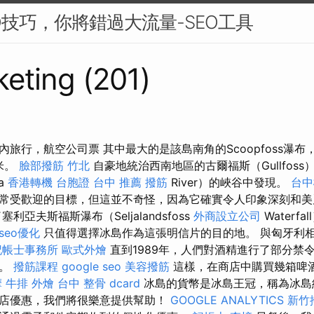
O技巧，你將錯過大流量-SEO工具
eting (201)
旅行，航空公司票 其中最大的是該島南角的Scoopfoss瀑布，靠
米。
臉部撥筋 竹北
自豪地統治西南地區的古爾福斯（Gullfos
a
香港轉機 台胞證
台中 推薦 撥筋
River）的峽谷中發現。
台中
常受歡迎的目標，但這並不奇怪，因為它確實令人印象深刻和
亞夫斯福斯瀑布（Seljalandsfoss
外商設立公司
Waterf
seo優化
只值得選擇冰島作為這張明信片的目的地。 與匈牙利相
記帳士事務所
歐式外燴
直到1989年，人們對酒精進行了部分禁
了。
撥筋課程
google seo
美容撥筋
這樣，在商店中購買幾箱啤
摩
牛排 外燴
台中 整骨 dcard
冰島的貨幣是冰島王冠，稱為冰島
店優惠，我們將很樂意提供幫助！
GOOGLE ANALYTICS
新竹