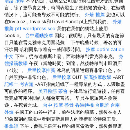
清路 按摩
不幸的是，就航空公司運行飛往西班牙的航班而
言，除了更昂貴之外，時間表發生了更頻繁的變化，在極端
情況下，這可能會導致不可能的旅行。
外燴 推薦
您也可以
在Invia.cz，Invia.sk和TravelPlanet.pl上找到我們。
外燴
推薦 ptt
wordpress seo
我們在我們的網站上使用
cookie。
台中運動按摩
因此，很明顯，只有幾天的有趣節
目只能在雷克雅未克周圍花費！ 下午晚些時候，著名的可
汗埃爾·哈利爾集市將有一些閒暇時間。
按摩
optimization
中文
下午，從布達佩斯出發，西歐轉移到雷克雅未克。
身
體撥筋教學
午夜（當地時間）到達，然後轉移到市區酒店
（4晚）。
后里按摩推薦
冰島的明星巡迴賽非常出色，在
自然景點中非常出色。
后里按摩
OUT
腳底按摩教學
-ART
記帳士 考古題
-ART指南組織了一種專業的方式，以獲取盡
可能多的程序。
美容撥筋
茶會
在冰島進行巡遊後，任何喜
歡完成可用時間的人都會更富裕。 早晨在尼羅河左側漫
遊，在死者之城。
台中 按摩 整骨
香港轉機 台胞證
台南
外燴
在國王的山谷中行走，前往法老的墳墓，然後在令人
印象深刻的環境中看到莫斯農巨人的葬禮和哈特森王后。
推拿師
下午，參觀尼羅河右岸的盧克索教堂，然後參觀盧