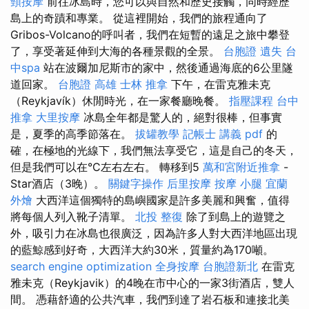
頸按摩
前往冰島時，您可以與自然和歷史接觸，同時經歷
島上的奇蹟和專業。 從這裡開始，我們的旅程通向了
Gribos-Volcano的呼叫者，我們在短暫的遠足之旅中攀登
了，享受著延伸到大海的各種景觀的全景。
台胞證 遺失
台
中spa
站在波爾加尼斯市的家中，然後通過海底的6公里隧
道回家。
台胞證 高雄
士林 推拿
下午，在雷克雅未克
（Reykjavík）休閒時光，在一家餐廳晚餐。
指壓課程
台中
推拿
大里按摩
冰島全年都是驚人的，絕對很棒，但事實
是，夏季的高季節落在。
拔罐教學
記帳士 講義 pdf
的
確，在極地的光線下，我們無法享受它，這是自己的冬天，
但是我們可以在°C左右左右。 轉移到5
萬和宮附近推拿
-
Star酒店（3晚）。
關鍵字操作
后里按摩
按摩 小腿
宜蘭
外燴
大西洋這個獨特的島嶼國家是許多美麗和興奮，值得
將每個人列入靴子清單。
北投 整復
除了到島上的遊覽之
外，吸引力在冰島也很廣泛，因為許多人對大西洋地區出現
的藍鯨感到好奇，大西洋大約30米，質量約為170噸。
search engine optimization
全身按摩
台胞證新北
在雷克
雅未克（Reykjavik）的4晚在市中心的一家3街酒店，雙人
間。 憑藉舒適的公共汽車，我們到達了岩石板和連接北美