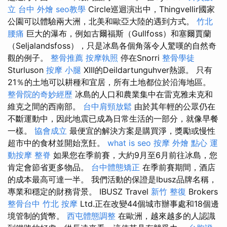
立
台中 外燴
seo教學
Circle巡迴演出中，Thingvellir國家
公園可以體驗兩大洲，北美和歐亞大陸的遇到方式。
竹北
腰痛
巨大的瀑布，例如古爾福斯（Gullfoss）和塞爾賈蘭
（Seljalandsfoss），只是冰島各個角落令人驚嘆的自然奇
觀的例子。
整骨推薦
按摩執照
停在Snorri
整骨學徒
Sturluson
按摩 小腿
XIII的Deildartunguhver熱源。 只有
21％的土地可以耕種和宜居，所有土地都位於沿海地區。
整骨院的奇妙經歷
冰島的人口和農業集中在雷克雅未克和
維克之間的西南部。
台中肩頸放鬆
由於其年輕的公眾仍在
不斷運動中，因此地震已成為日常生活的一部分，就像早餐
一樣。
協會成立
最便宜的解決方案是購買淨，獎勵或慢性
超市中的食材並開始烹飪。
what is seo
按摩
外燴 點心
運
動按摩
整脊
如果您在季前賽，大約9月至6月前往冰島，您
肯定會節省更多物品。
台中體態矯正
在季前賽期間，酒店
的成本最高可達一半。 我們活動的保證是Ibusz品牌名稱，
專業和穩定的財務背景。 IBUSZ Travel
新竹 整復
Brokers
整骨台中
竹北 按摩
Ltd.正在改變44個城市辦事處和18個邊
境管制的貨幣。
西屯體態調整
在歐洲，越來越多的人認識