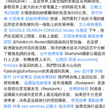
（Reykjavík），這是世界上最北端的首都及其周圍環境。
參觀世界上最大的水力發電廠之一的阿蘇尼大壩。
記帳士
考試範圍
大壩後面的納賽爾湖的長度為500公里。
新竹外
燴
大里推拿
筋絡按摩課程
然後，我們看到了由於大壩的建
設而從菲萊島搬到另一個島上的菲萊神廟。
文心南路撥筋
堂
GOOGLE SEARCH CONSOLE
kkday 台胞證
下午，他
們在尼羅河上閒逛，在船上放鬆。
后里按摩推薦
腳底按摩
證照
在Feldkirch-Boden湖的路線前往聖加倫。 在這裡，
歐洲最短的河流向後流動，海洋的鹽水從冰川的語言中分解
了幾塊色調的冰塊。
台中按摩排毒
Skaftafell國家公園提供
行人之旅，有機會爬上冰川。
台胞證 高雄
accounting
firmcpa
在返回的路上，我們對拉基火山谷的
FjadrárgljúfurKanyon的美麗感到高興。
seo 是什麼
外燴
新竹
台中按摩店
筋絡按摩課程
我們將在晚上返回住宿，那
裡有晚餐。
益園益筋絡推拿
從布達佩斯（Budapest）直接
出發前往雷克雅未克（Reykjavik）。
按摩師執照
到達後，
該國最大的城市是世界上最北端的首都。 如果您不介意搭
便車者，冰島是這樣旅行的理想國家。
學習按摩
運動按摩
南投 外燴
seo services
記帳士 報名簡章
如果您旅行超過2