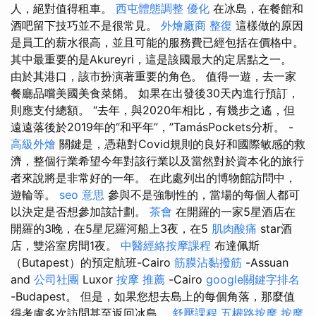
人，絕對值得租車。
西屯體態調整
優化
在冰島，在餐館和
酒吧留下技巧並不是很常見。
外燴廠商
整復
這樣做的原因
是員工的薪水很高，並且可能的服務費已經包括在價格中。
其中最重要的是Akureyri，這是該國最大的定居點之一。
由於其港口，該市扮演著重要的角色。 值得一遊，去一家
餐廳品嚐美國美食菜餚。 如果在出發後30天內進行預訂，
則應支付總額。 “去年，與2020年相比，有幾步之遙，但
遠遠落後於2019年的“和平年”，”TamásPockets分析。 -
高級外燴
關鍵是，憑藉對Covid規則的良好和國際敏感的救
濟，整個行業希望今年對該行業以及當然對於資本化的旅行
者來說將是非常好的一年。 在此處列出的博物館訪問中，
遊輪等。
seo 意思
參與不是強制性的，當場的每個人都可
以決定是否想參加該計劃。
茶會
在開羅的一家5星酒店在
開羅的3晚，在5星尼羅河船上3夜，在5
肌肉酸痛
star酒
店，雙浴室房間1夜。
中醫經絡按摩課程
布達佩斯
（Butapest）的預定航班-Cairo
筋膜沾黏撥筋
-Assuan
and
公司社團
Luxor
按摩 推薦
-Cairo
google關鍵字排名
-Budapest。 但是，如果您想去島上的每個角落，那麼值
得考慮多次訪問甚至返回冰島。
舒壓課程
五權路按摩
按摩