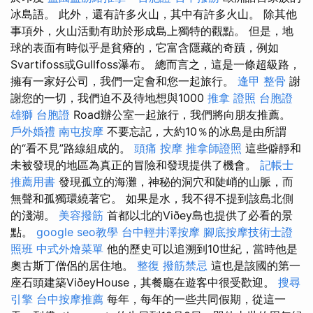
冰島語。 此外，還有許多火山，其中有許多火山。 除其他
事項外，火山活動有助於形成島上獨特的觀點。 但是，地
球的表面有時似乎是貧瘠的，它富含隱藏的奇蹟，例如
Svartifoss或Gullfoss瀑布。 總而言之，這是一條超級路，
擁有一家好公司，我們一定會和您一起旅行。
逢甲 整骨
謝
謝您的一切，我們迫不及待地想與1000
推拿 證照
台胞證
雄獅 台胞證
Road辦公室一起旅行，我們將向朋友推薦。
戶外婚禮
南屯按摩
不要忘記，大約10％的冰島是由所謂
的“看不見”路線組成的。
頭痛 按摩
推拿師證照
這些僻靜和
未被發現的地區為真正的冒險和發現提供了機會。
記帳士
推薦用書
發現孤立的海灘，神秘的洞穴和陡峭的山脈，而
無聲和孤獨環繞著它。 如果是水，我不得不提到該島北側
的淺湖。
美容撥筋
首都以北的Viðey島也提供了必看的景
點。
google seo教學
台中輕井澤按摩
腳底按摩技術士證
照班
中式外燴菜單
他的歷史可以追溯到10世紀，當時他是
奧古斯丁僧侶的居住地。
整復
撥筋禁忌
這也是該國的第一
座石頭建築ViðeyHouse，其餐廳在遊客中很受歡迎。
搜尋
引擎
台中按摩推薦
每年，每年的一些共同假期，從這一