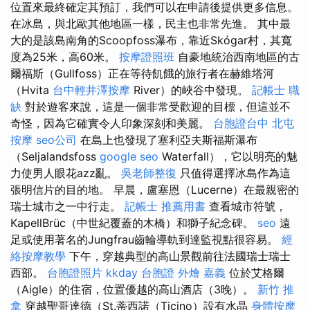
位置來最終確定其預訂，我們可以在申請後提供更多信息。
在冰島，與北歐其他地區一樣，民主也非常先進。 其中最
大的是該島南角的Scoopfoss瀑布，靠近Skógar村，其寬
度為25米，高60米。
按摩證照班
自豪地統治西南地區的古
爾福斯（Gullfoss）正在等待飢餓的旅行者在赫維塔河
（Hvita
台中輕井澤按摩
River）的峽谷中發現。
記帳士 職
缺
對於遊客來說，這是一個非常受歡迎的目標，但這並不
奇怪，因為它確實令人印象深刻和美麗。
台胞證台中
北屯
按摩
seo公司
在島上也發現了塞利亞夫斯福斯瀑布
（Seljalandsfoss
google seo
Waterfall），它以明亮的魅
力使男人眼花azz亂。
吳老師整復
只值得選擇冰島作為這
張明信片的目的地。 早晨，盧塞恩（Lucerne）在最親密的
瑞士城市之一中行走。
記帳士 推薦用書
查看城市符號，
KapellBrüc（中世紀覆蓋的木橋）和獅子紀念碑。
seo
遠
足或使用著名的Jungfrau齒輪導軌到達監視點很容易。
經
絡按摩教學
下午，穿越典型的高山景觀前往法國瑞士瑞士
西部。
台胞證照片
kkday 台胞證
外燴 嘉義
位於艾格爾
（Aigle）的住宿，位置優越的高山酒店（3晚）。
新竹 推
拿
穿越聖哥達德（St.蒂西諾（Ticino）設有水晶
身體按摩