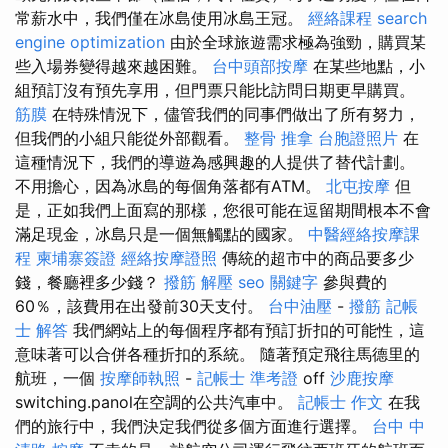
常薪水中，我們僅在冰島使用冰島王冠。
經絡課程
search
engine optimization
由於全球旅遊需求極為強勁，購買某
些入場券變得越來越困難。
台中頭部按摩
在某些地點，小
組預訂沒有預先享用，但門票只能比訪問日期更早購買。
筋膜
在特殊情況下，儘管我們的同事們做出了所有努力，
但我們的小組只能從外部觀看。
整骨 推拿
台胞證照片
在
這種情況下，我們的導遊為感興趣的人提供了替代計劃。
不用擔心，因為冰島的每個角落都有ATM。
北屯按摩
但
是，正如我們上面寫的那樣，您很可能在逗留期間根本不會
滿足現金，冰島只是一個無觸點的國家。
中醫經絡按摩課
程
柬埔寨簽證
經絡按摩證照
傳統的超市中的商品要多少
錢，餐廳裡多少錢？
撥筋 解壓
seo 關鍵字
參與費的
60％，該費用在出發前30天支付。
台中油壓
-
撥筋
記帳
士 解答
我們網站上的每個程序都有預訂折扣的可能性，這
意味著可以合併各種折扣的系統。 隨著預定飛往馬德里的
航班，一個
按摩師執照
-
記帳士 準考證
off
沙鹿按摩
switching.panol在空調的公共汽車中。
記帳士 作文
在我
們的旅行中，我們決定我們從多個方面進行選擇。
台中 中