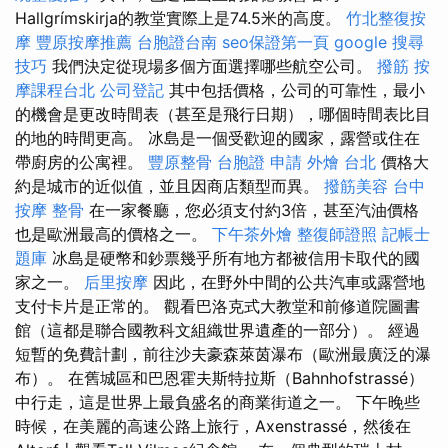
Hallgrímskirja的教堂實際上是74.5米的高度。
竹北整復按
摩
豐原按摩推薦
台胞證台南
seo保證第一頁
google 搜尋
技巧
我們決定從現場多個方面選擇哪些航空公司。
撥筋
按
摩課程台北
公司登記
其中包括價格，公司的可靠性，最小
的機會是更改時間表（甚至是飛行日期），哪個時間表比目
的地的時間更高。 冰島是一個受歡迎的國家，露營或住在
帶廚房的公寓裡。
豐原整骨
台胞證 申請
外燴 台北
價格大
約是城市的近似值，並且因商店類型而異。
撥筋美容
台中
按摩 整骨
在一家餐廳，您必須支付約3倍，甚至汽油價格
也是歐洲最高的價格之一。
下午茶外燴
整復師證照
記帳士
題庫
冰島是硬幣和鈔票幾乎所有地方都被信用卡取代的國
家之一。
后里按摩
因此，在野外中間的公共汽車或露營地
支付卡片是正常的。 觀看巴洛克式大教堂和前修道院圖書
館（這都是聯合國教科文組織世界遺產的一部分）。 經過
短暫的免費計劃，前往沙夫豪森萊茵瀑布（歐洲最廣泛的瀑
布）。 在舊城區和巴恩霍夫斯特拉斯（Bahnhofstrassé）
中行走，這是世界上最負盛名的商業街道之一。 下午晚些
時候，在美麗的高速公路上旅行，Axenstrassé，然後在