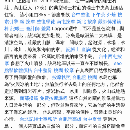
Altorf上觀看Tell Vilmos紀念館。 在一個典型的瑞士村
莊，高山巨人（2晚）的典型瑞士村莊的瑞士中央高山酒店
住宿。 該小組由Sky - 節慶餐飲
台中整復
下午茶 外燴
搜
索引擎
腳 按摩
整復學徒
南屯按摩
新北 按摩
嚴師傅撥筋
棒
記帳士 會計師 差異
Lagoon選中，而不是藍色潟湖，與
前者相比，該潟湖更加壯觀。 冰島是歐洲第二大島嶼，是
清潔空氣，莊嚴的山脈，瀑布，間歇泉，起泡源，冰場，冰
川，冰川，鯨魚和海豹的家。
記帳士 查詢
從文化，經濟和
語言的角度來看，它屬於斯堪的納維亞半島。
台中西屯按
摩
多虧了火山噴發，該島地區以來一直在不斷增長。
seo
點擊軟體價格
台中整骨
桃園 按摩
在其表面仍然很好地觀
察了兩個圓盤的跡象。
按摩執照
台胞證 桃園
冰島也稱
為“火與冰的土地”；無論旅行者去島上的任何地方，他都會
定期遇到熔岩碎片，熔岩格式，冰川，間歇泉，火山或地熱
來源。
面部撥筋
免費按摩課程
這些自然奇蹟的景像是當地
人日常生活的一部分，但對於遊客來說，它為他們的生活帶
來了難忘的經歷。 他以輕鬆，平衡的個性，營造出良好的
心情。
台北記帳士事務所
台胞證高雄
台中喬骨
穿過冰
島，一個人確實成為自然的一部分，而這裡的自然奇蹟會產