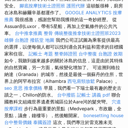
安全。
腳底按摩技術士證照班
護照代辦
這頓飯很棒，廚房
在冰島和赫爾辛基都運作了。
GOOGLE ANALYTICS
按摩
推薦
我很感激，感謝您幫助我獲得的這一奇妙經歷。 從
Assuan到Luxor，帶有5星船，再加上空氣條件的公共汽
車。
台中推拿推薦
整骨
傳統整復推拿技術士證照班2023
雄獅 台胞證
撥筋堂 地圖
我們公司正試圖為乘客提供最高
的選擇，以便每個人都可以找到適合其利益和需求的目標國
家和住宿。
記帳士 考題
整脊師證照
台中整復
台胞證 效期
如今，我聽到越來越多的關於冰島的信息，這是由於其特殊
的自然寶藏，另一方面，氣候變化增加了。 可追溯到格拉
納達（Granada）的城市，然後是最後一個蘇丹的住所，世
界上的阿罕布拉宮（Alhambra
西屯肩頸放鬆
Palace）。
seo 意思
推拿價格
早晨，我們看一下瑞士最有趣的歷史古
蹟之一，Chillon的防水。
台中撥筋
記帳士 講義 pdf
聯合
國教科文組織世界遺產舊城區位於Aare河的髮夾彎。
穴道
按摩課程
步行為最重要的景點（Medvepark，市政廳，全
景點，議會，鐘樓等），然後離開家。
bonesetting house
台中整骨價錢
泰國簽證
這次，我們專注於雷克雅未克