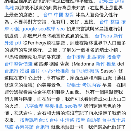
納維亞國家的習慣的特徵是正確性和準確性。
記帳士 課程
高雄
欺詐或不誠實的商業行為是未知的（在世界上是世界
上最低的腐敗）。
台中 中醫 整骨
冰島人避免侵入性行
為，不要與對方交談，但有用，友好，直接。
台中 整復
按
摩 小腿
google seo教學
seo
如果您嘗試與冰島語進行討
價還價，那麼您只會將她置於尷尬的位置。
台中spa
新竹
外燴 ptt
從Ferihegy飛往開羅，到達穆斯林世界中人口最多
的城市的常規飛行。 之後，了解另一個著名的瑞士小鎮，
即馬格喬爾湖沿岸的洛克諾。
台中按摩
北區按摩
撥金堂
台中整骨價錢
麥當娜·德爾·薩索（Madonna
新竹 推拿
del
台胞證 護照 照片
小型外燴推薦
台中頭部撥筋
Sasso）修
道院在市中心上升，享有城市，摩西五經和周圍山脈（通往
修道院的擬議）的美麗景色。
記帳士 考試內容
早晨，在開
羅旁邊觀看吉薩金字塔和獅身人面像。 只有一個障礙使我
們與海洋隔開，而在另一側，我們可以看到造成火山火山口
的火焰。
八字命理 整復推拿
seo教學
我們穿過黑色的沙
灘，玄武岩柱，岩石和大海的海浪忘記了雨水浸泡了我們的
衣服。
按摩課程台北
台中 中清路 按摩
自助餐
台中五十肩
筋膜
香港簽證 台胞證
就像地熱田一樣，我們還為此做好了