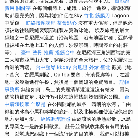
到鐵路的好處，從長遠來看，這使其具有競爭力。
台胞證
費用
關鍵字
在每個細節上，組織，旅行，進餐，導遊和幫
助都是完美的，因為我的伴侶在Sky
竹北 筋膜刀
Lagoon
中受傷。
筋絡按摩課程
茶會點心
沒有重大傷害，但是他必
須被送往醫院縫製頭部縫製左翼游泳池。 埃及旅程的最大
經驗之一是尼羅河巡遊（沿海地區，沿海地區耕種，亞熱帶
植被和在土地上工作的人們，沙漠景觀，時間停止的村莊
等）。
臺中 整骨 推薦
撥筋台中
在尼羅河三角洲西端的第
二大城市亞歷山大市，穿越沙漠的全天旅行，位於尼羅河三
角洲的西端。
台中整脊
kkday 台胞證
外燴 臺北
觀光（地
下墓穴，古羅馬劇院，Qaitbai要塞，海濱長廊等），在當
地一家餐廳進行午餐，然後是一個簡短的免費節目。
記帳
事務所
無論如何，島上的美麗清單還遠遠沒有結束，因為
儘管植被貧瘠，我們仍可以在這裡找到幾個國家公園。
台
中肩頸按摩
什麼是
在公園陡峭的峽谷，晴朗的水河，自由
徘徊的冰島小馬和綿羊的底部，以及北極狐狸使這個傑出的
地方更加可愛。
經絡調理證照
由於該國的地熱能量，冰島
的專業之一是許多間歇泉。 註冊並嘗試收集所有有用的信
息，以幫助您組織下一個流行病的目的地。 我們可以根據