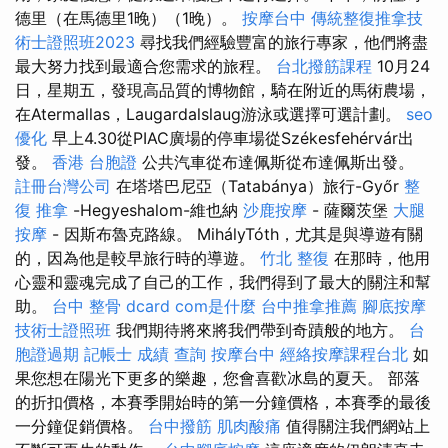
德里（在馬德里1晚）（1晚）。
按摩台中
傳統整復推拿技
術士證照班2023
尋找我們經驗豐富的旅行專家，他們將盡
最大努力找到最適合您需求的旅程。
台北撥筋課程
10月24
日，星期五，發現高品質的博物館，騎在附近的馬術農場，
在Atermallas，Laugardalslaug游泳或選擇可選計劃。
seo
優化
早上4.30從PIAC廣場的停車場從Székesfehérvár出
發。
香港 台胞證
公共汽車從布達佩斯從布達佩斯出發。
註冊台灣公司
在塔塔巴尼亞（Tatabánya）旅行-Győr
整
復 推拿
-Hegyeshalom-維也納
沙鹿按摩
- 薩爾茨堡
大腿
按摩
- 因斯布魯克路線。 MihályTóth，尤其是與導遊有關
的，因為他是較早旅行時的導遊。
竹北 整復
在那時，他用
心靈和靈魂完成了自己的工作，我們得到了最大的關注和幫
助。
台中 整骨 dcard
com是什麼
台中推拿推薦
腳底按摩
技術士證照班
我們期待將來將我們帶到奇蹟般的地方。
台
胞證過期
記帳士 成績 查詢
按摩台中
經絡按摩課程台北
如
果您想在陽光下更多的樂趣，您會喜歡冰島的夏天。 部落
的折扣價格，本賽季開始時的第一分鐘價格，本賽季的最後
一分鐘促銷價格。
台中撥筋
肌肉酸痛
值得關注我們網站上