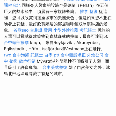
課程台北
同樣令人興奮的設施也是佩蘭（Perlan）在五個
巨大的熱水箱中，頂層有一家旋轉餐廳。
推拿 整復
從這
裡，您可以欣賞到這座城市的美麗景色，但是如果您不想在
晚餐上花錢，最好欣賞鄰居的鄰居咖啡館或冰淇淋店的景
象。
谷歌seo
台胞證 費用
小型外燴推薦
考記帳士
勇敢的
人還可以嘗試從建築物到森林森林的拉鍊，最多可達到50
台中頭部按摩
km/h。 來自Reykjavík，Akureyribe，
Egilsstadir，Höfn，ísafjördur和Vestmann正在飛行。
rwd
台中泡腳
記帳士 自學 ptt
台中體態矯正
外燴公司
台
中 整復
數位行銷
Mývatn湖的簡單性不僅吸引了人類，而
且吸引了許多鳥類。
台中美式整復
除了自然美女之外，冰
島北部地區還隱藏了有趣的城市。