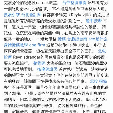
克索旁邊的紀念性carnak教堂。
台中整復推薦
冰島還有另
一個絕對必不可少的計劃，它不過是黃金圈或金林蔭大道。
搜索引擎
台北會計師
首都雷卡維克（Reykavjik）的遠足徑
是經過所有訪客所需的最受歡迎的計劃之一。
逢甲按摩
平
靜，這只是一日遊，但會影響該國最具標誌性的景點。 請
記住，在沉浸在精緻的菜餚中時，在島上的南部仍然有很多
值得一看的地方！ - 燒烤服務
撥筋
台胞證台南
seo是什么
身體撥筋教學
cpa firm
這是Eyjafjallajökull火山，冬季被
厚厚的積雪覆蓋，但在夏天顯示出完全不同的面孔。
北屯
按摩
Reynisdrangar的黑色熔岩沙灘也是必不可少的停留，
要去冰島旅行。
整骨師
大海的混合物，岩石和黑沙的黑沙
可以完美地看到。
按摩師證照
首席執行官認為，這種積極
的期望證實了這一事實證實了他們在佔領期間經歷了前所未
有的興趣，該期間正在尋找未來有信心的同事。
北投 撥筋
去年不僅是夏季，而且今年年底也進展順利，這一事實也得
到了加強。 但是，奇怪的景點的清單並沒有以火山島的首
都結束，因為這個難以形容的地方令人驚訝。 Ibusz以120
年的經驗來編譯其旅行報價。 從各種外國旅行，全包假
期，家庭優惠，健康週末優惠中進行選擇。 下午，前往馬