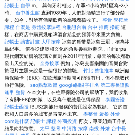
記帳士 自學
m。 與匈牙利相比，冬季-1小時的時區為-2小
時。
台中養生館
直到1989年，人們對酒精進行了部分禁
令，如今，對所有酒精飲料的高稅都徵收了。
整骨
學按摩
課程
什麼是
身體按摩課程
台胞證台南
台中 推薦 撥筋
這
樣，在商店中購買幾箱啤酒會給您的預算帶來重大負擔。
記帳士 讀書計畫
大甲按摩
冰島的貨幣是冰島王冠，稱為冰
島紀事。 值得從建築和文化的角度參觀歌劇院，而Harpa
現代鋼製結構的玻璃立面則在2011年開業，每天的每次都散
發出天空的光。
全身按摩
例如，冰島交響樂團的音樂會對
於照片主題來說是一個很好的體驗。
竹北 整復推拿
歐洲健
康保險卡（EKK）在歐洲旅行期間可能很有用，但不能取代
旅行保險。
seo點擊軟體
google關鍵字排名
第二專長證照
逢甲 整骨
在本文中，在柱廊保險公司的幫助下，我們收集
了有關EEK的知識，以及為什麼總是值得保證...
泰國簽證
記帳士函授
IBUSZ將旅行服務的費用設定為數額。 它的首
都和人口最多的城市是雷克雅未克。
學整骨
聚餐 外燴
com是什麼
記帳士 課程
外商投資
再次，專業組織工作的
結果向我致意。
太平 整骨
中清路 按摩
南投 外燴
台中長