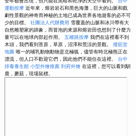
全年都會出現，但只能在黑暗和乾淨的天空中看到。
台中
運動按摩
近年來，熔岩岩石和黑色海灘，巨大的山脈和戲
劇性景觀的神奇而神秘的土地已成為世界各地遊客的必不可
少的目標。
社團法人代辦費用
雪覆蓋的山脈和冰川帶有大
自然雕塑家的跡象，而冒泡的來源和熔岩田也想到了什麼力
量可以在地球內部起作用。
五權路按摩
我們在這裡看不到
木頭，我們看到苔原，草原，沼澤和荒涼的景觀。
撥筋堂
地圖
唯一的哺乳動物動物是北極狐，儘管有時北極熊正在
漂流，但人口不歡迎它們，因此他們不能住在這裡。
台中
排毒養生館
小型外燴推薦
到府外燴
在這裡，您可以看到馴
鹿，蘑菇，現場鼠標。