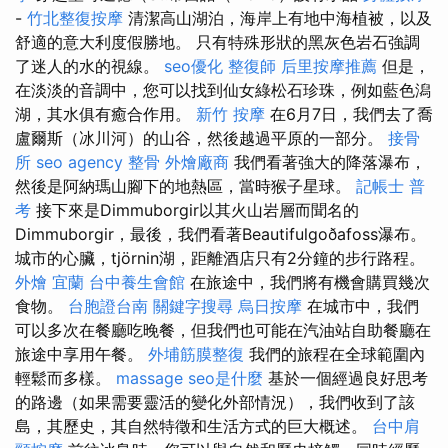
-
竹北整復按摩
清潔高山湖泊，海岸上有地中海植被，以及
舒適的意大利度假勝地。 只有特殊形狀的黑灰色岩石強調
了迷人的水的視線。
seo優化
整復師
后里按摩推薦
但是，
在淡淡的音調中，您可以找到仙女綠松石珍珠，例如藍色潟
湖，其水俱有癒合作用。
新竹 按摩
在6月7日，我們去了喬
盧爾斯（冰川河）的山谷，然後越過平原的一部分。
接骨
所
seo agency
整骨
外燴廠商
我們看著強大的降落瀑布，
然後是阿納瑪山腳下的地熱區，當時猴子星球。
記帳士 普
考
接下來是Dimmuborgir以其火山岩層而聞名的
Dimmuborgir，最後，我們看著Beautifulgoðafoss瀑布。
城市的心臟，tjörnin湖，距離酒店只有2分鐘的步行路程。
外燴 宜蘭
台中養生會館
在旅途中，我們將有機會購買幾次
食物。
台胞證台南
關鍵字搜尋
烏日按摩
在城市中，我們
可以多次在餐廳吃晚餐，但我們也可能在汽油站自助餐廳在
旅途中享用午餐。
外埔筋膜整復
我們的旅程在全球範圍內
輕鬆而多樣。
massage
seo是什麼
基於一個經過良好思考
的路邊（如果需要靈活的變化外部情況），我們收到了該
島，其歷史，其自然特徵和生活方式的巨大概述。
台中肩