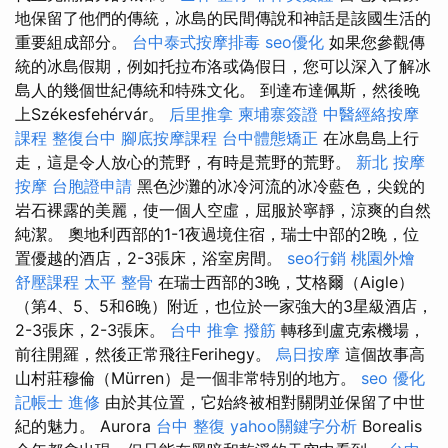
地保留了他們的傳統，冰島的民間傳說和神話是該國生活的
重要組成部分。
台中泰式按摩排毒
seo優化
如果您參觀傳
統的冰島假期，例如托拉布洛或偽假日，您可以深入了解冰
島人的幾個世紀傳統和特殊文化。 到達布達佩斯，然後晚
上Székesfehérvár。
后里推拿
柬埔寨簽證
中醫經絡按摩
課程
整復台中
腳底按摩課程
台中體態矯正
在冰島島上行
走，這是令人放心的荒野，有時是荒野的荒野。
新北 按摩
按摩
台胞證申請
黑色沙灘的冰冷河流的冰冷藍色，尖銳的
岩石裸露的美麗，使一個人空虛，屈服於寧靜，涼爽的自然
純潔。 奧地利西部的1-1夜過境住宿，瑞士中部的2晚，位
置優越的酒店，2-3張床，浴室房間。
seo行銷
桃園外燴
舒壓課程
太平 整骨
在瑞士西部的3晚，艾格爾（Aigle）
（第4、5、5和6晚）附近，也位於一家強大的3星級酒店，
2-3張床，2-3張床。
台中 推拿
撥筋
轉移到盧克索機場，
前往開羅，然後正常飛往Ferihegy。
烏日按摩
這個故事高
山村莊穆倫（Mürren）是一個非常特別的地方。
seo 優化
記帳士 進修
由於其位置，它始終被相對關閉並保留了中世
紀的魅力。 Aurora
台中 整復
yahoo關鍵字分析
Borealis