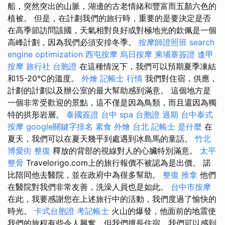
船，突然突出的山脈，湖邊的古老情緒和豐富而五顏六色的
植被。 但是，在計劃我們的旅行時，重要的是要決定是否
在高季節訪問該國，天氣相對良好或對極地光的欽佩是一個
高峰計劃，因為我們必須安排冬季。
按摩師證照班
search
engine optimization
西屯按摩
烏日按摩
柬埔寨簽證
逢甲
按摩
旅行社 台胞證
在這種情況下，我們可以預期夏季凍結
和15-20°C的溫度。
外燴
記帳士 行情
我們對住宿，供應，
計劃的計劃以及辦公室的最大幫助感到滿意。 這個地方是
一個非常受歡迎的景點，這不僅是因為鳥類，而且還因為獨
特的拱形岩層。
泰國簽證
台中 spa
台胞證 過期
台中泰式
按摩
google關鍵字排名
素食 外燴 台北
記帳士 是什麼
在
夏天，我們可以在夏天幾乎到處遇到冰島馬的童話。
竹北
博愛街 整復
釋放的背部的視線對人的心臟特別滿意。
太平
整骨
Travelorigo.com上的旅行報價不被認為是出價。 諾
比陪同他去醫院，並在政府中為很多幫助。
整復 推拿
他們
在醫院對我們非常友善，洗澡人員也是如此。
台中市按摩
在此，我要感謝您在上述旅行中的活動，我們度過了愉快的
時光。
卡式台胞證
考記帳士
火山的爆發，他面前的地震使
我們的旅程有些令人興奮，但我們擅長住宿，我們可以感到