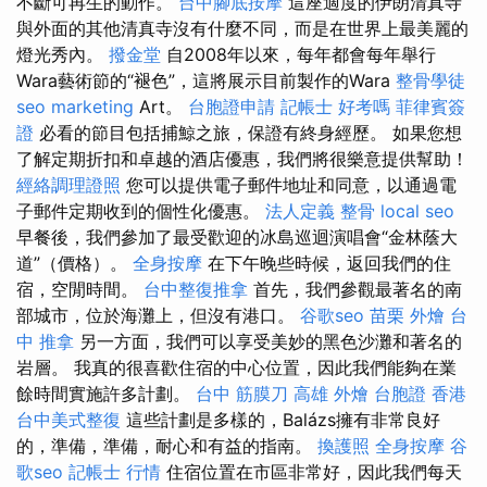
不斷可再生的動作。
台中腳底按摩
這座適度的伊朗清真寺
與外面的其他清真寺沒有什麼不同，而是在世界上最美麗的
燈光秀內。
撥金堂
自2008年以來，每年都會每年舉行
Wara藝術節的“褪色”，這將展示目前製作的Wara
整骨學徒
seo marketing
Art。
台胞證申請
記帳士 好考嗎
菲律賓簽
證
必看的節目包括捕鯨之旅，保證有終身經歷。 如果您想
了解定期折扣和卓越的酒店優惠，我們將很樂意提供幫助！
經絡調理證照
您可以提供電子郵件地址和同意，以通過電
子郵件定期收到的個性化優惠。
法人定義
整骨
local seo
早餐後，我們參加了最受歡迎的冰島巡迴演唱會“金林蔭大
道”（價格）。
全身按摩
在下午晚些時候，返回我們的住
宿，空閒時間。
台中整復推拿
首先，我們參觀最著名的南
部城市，位於海灘上，但沒有港口。
谷歌seo
苗栗 外燴
台
中 推拿
另一方面，我們可以享受美妙的黑色沙灘和著名的
岩層。 我真的很喜歡住宿的中心位置，因此我們能夠在業
餘時間實施許多計劃。
台中 筋膜刀
高雄 外燴
台胞證 香港
台中美式整復
這些計劃是多樣的，Balázs擁有非常良好
的，準備，準備，耐心和有益的指南。
換護照
全身按摩
谷
歌seo
記帳士 行情
住宿位置在市區非常好，因此我們每天