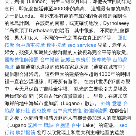
天，列儂（Lennon）的生日到12月8日，即他去世的周年紀
念日，即紀念館延伸至4000米的高高。 這裡最有趣的鳥類
之一是Lunda。 看起來很有趣的有翼的閉合身體是強制性
的冰島計劃。 在該島的南部，或更確切地說，Dyrholaeey
半島拱頂了Dyrholaeey的岩石，其中很多。 不同的社會群
體，男人和女人，不同的一代之間存在真正的平等。
運動
按摩
台中西屯按摩
逢甲按摩
seo services
兒童，老年人，
婦女，殘疾人和屬於少數群體的人被視為完全平等的政黨。
國際整復師證照
台中撥筋
記帳士事務所
按摩教學
台胞證
新北
旅館通常以適度的價格在家庭房屋（通常在城市中）
提供聯合淋浴房。 這些巨大的建築物在超過4000年的時間
裡一直在沙漠邊緣，盯著所有遊客。 在古代世界的7個奇觀
中，今天只保留了吉薩金字塔。 觀光的主要吸引力是埃及
博物館的訪問（來自古代的寶貴寶藏）。 早晨，在盧加諾
海岸的地中海城市盧加諾（Lugano）散步。
外燴 意思
台
胞證 旅行社
西屯按摩
台中美式整復
復健師證照
在聯合計
劃之後，休閒時間和感興趣的人有機會參加迷人的盧加諾湖
（Lugano
記帳士 職缺
台胞證 台中
Lake）的巡遊。
seo
行銷
臉部撥筋
您可以欣賞瑞士和意大利主權地區的這艘