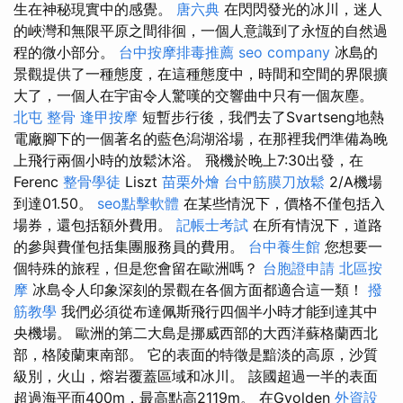
生在神秘現實中的感覺。
唐六典
在閃閃發光的冰川，迷人
的峽灣和無限平原之間徘徊，一個人意識到了永恆的自然過
程的微小部分。
台中按摩排毒推薦
seo company
冰島的
景觀提供了一種態度，在這種態度中，時間和空間的界限擴
大了，一個人在宇宙令人驚嘆的交響曲中只有一個灰塵。
北屯 整骨
逢甲按摩
短暫步行後，我們去了Svartseng地熱
電廠腳下的一個著名的藍色潟湖浴場，在那裡我們準備為晚
上飛行兩個小時的放鬆沐浴。 飛機於晚上7:30出發，在
Ferenc
整骨學徒
Liszt
苗栗外燴
台中筋膜刀放鬆
2/A機場
到達01.50。
seo點擊軟體
在某些情況下，價格不僅包括入
場券，還包括額外費用。
記帳士考試
在所有情況下，道路
的參與費僅包括集團服務員的費用。
台中養生館
您想要一
個特殊的旅程，但是您會留在歐洲嗎？
台胞證申請
北區按
摩
冰島令人印象深刻的景觀在各個方面都適合這一類！
撥
筋教學
我們必須從布達佩斯飛行四個半小時才能到達其中
央機場。 歐洲的第二大島是挪威西部的大西洋蘇格蘭西北
部，格陵蘭東南部。 它的表面的特徵是黯淡的高原，沙質
級別，火山，熔岩覆蓋區域和冰川。 該國超過一半的表面
超過海平面400m，最高點高2119m。 在Gyolden
外資設