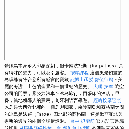
希臘島本身令人印象深刻，但卡爾波托斯（Karpathos）具
有特殊的魅力，可以吸引遊客。
按摩課程
這個風景如畫的
島嶼擁有符合您所有感官的寶藏
記帳士函授
數位行銷
- 美
麗的海灘，出色的全景和一個世紀的歷史。
大腿 按摩
航空
公司的門票，乘公共汽車在冰島旅行，兩張床的酒店，早
餐，當地領導人的費用，匈牙利語言導遊。
經絡按摩證照
冰島是大西洋北部的一個島嶼國家，格陵蘭島和蘇格蘭之間
的冰島是法羅（Faroe）西北部的蘇格蘭，這是歐亞和北美
專輯的邊界的兩個全球構造盤。
台中 抓龍筋
官方語言是屬
於印度
益園益筋絡推拿
-
台胞證
台中撥筋
歐洲語言家族的