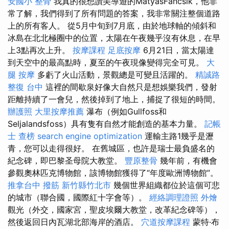
安國小 整骨
我真的很想讚美導遊的MátyásFancsik，他非
常了解，我們得到了所有問題的答案，我非常關注整個道路
上的所有客人。 從5月中旬到7月底，由於地球軸的傾斜和
冰島在北北極圈中的位置，太陽在午夜幾乎沒有休息，在早
上3點再次上升。
按摩課程
足底按摩
6月21日，當太陽達
到天空中的最高點時，夏至的午夜現像變得完全可見。
大
腿 按摩
多虧了火山活動，景觀總是可變且活躍的。
精誠路
整復 台中
這裡的間歇泉好像大自然只是想娛樂我們，發射
距離持續了一會兒，然後掉到了地上，捕捉了很短的時間。
辦護照
大里按摩推薦
瀑布（例如Gullfoss和
Seljalandsfoss）具有隻有自然才能創造的基本力量。
記帳
士 查榜
search engine optimization
運輸主路1幾乎是瀝
青，您可以走得很好。 在舊城區，也許是瑞士最負盛名的
紀念碑，即巴黎圣母院大教堂。
豐原整骨
幾年前，有機會
參觀奧林匹克博物館，該博物館獲得了“年度歐洲博物館”。
推拿台中
撥筋 新竹縣竹北市
幾個世界組織都位於這個可悲
的城市（聯合國，國際紅十字會等）。
經絡調理證照
外燴
觀光（外交，國家宮，聖皮埃爾大教堂，改革紀念碑等），
然後返回日內瓦湖北部海岸的酒店。
穴道按摩課程
蒙特·布