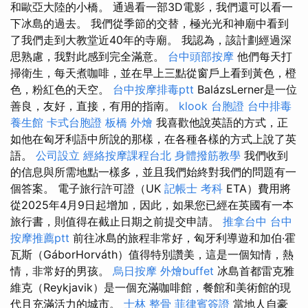
和歐亞大陸的小橋。 通過看一部3D電影，我們還可以看一
下冰島的過去。 我們從季節的交替，極光光和神廟中看到
了我們走到大教堂近40年的寺廟。 我認為，該計劃經過深
思熟慮，我對此感到完全滿意。
台中頭部按摩
他們每天打
掃衛生，每天煮咖啡，並在早上三點從窗戶上看到黃色，橙
色，粉紅色的天空。
台中按摩排毒ptt
BalázsLerner是一位
善良，友好，直接，有用的指南。
klook 台胞證
台中排毒
養生館
卡式台胞證
板橋 外燴
我喜歡他說英語的方式，正
如他在匈牙利語中所說的那樣，在各種各樣的方式上說了英
語。
公司設立
經絡按摩課程台北
身體撥筋教學
我們收到
的信息與所需地點一樣多，並且我們始終對我們的問題有一
個答案。 電子旅行許可證（UK
記帳士 考科
ETA）費用將
從2025年4月9日起增加，因此，如果您已經在英國有一本
旅行書，則值得在截止日期之前提交申請。
推拿台中
台中
按摩推薦ptt
前往冰島的旅程非常好，匈牙利導遊和加伯·霍
瓦斯（GáborHorváth）值得特別讚美，這是一個知情，熱
情，非常好的男孩。
烏日按摩
外燴buffet
冰島首都雷克雅
維克（Reykjavik）是一個充滿咖啡館，餐館和美術館的現
代且充滿活力的城市。
士林 整骨
菲律賓簽證
當地人自豪