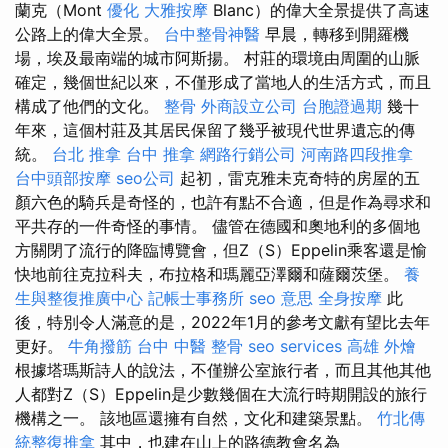
蘭克（Mont
優化
大雅按摩
Blanc）的偉大全景提供了高速
公路上的偉大全景。
台中整骨神醫
早晨，轉移到開羅機
場，埃及最南端的城市阿斯揚。 村莊的環境由周圍的山脈
確定，幾個世紀以來，不僅形成了當地人的生活方式，而且
構成了他們的文化。
整骨
外商設立公司
台胞證過期
幾十
年來，這個村莊及其居民保留了幾乎被現代世界遺忘的傳
統。
台北 推拿
台中 推拿
網路行銷公司
河南路四段推拿
台中頭部按摩
seo公司
起初，雷克雅未克奇特的房屋的五
顏六色的騎兵是奇怪的，也許有點不合適，但是作為尋求和
平共存的一件奇怪的事情。 儘管在德國和奧地利的多個地
方關閉了流行的降臨博覽會，但Z（S）Eppelin乘客還是愉
快地前往克拉科夫，布拉格和瑪麗亞澤爾和薩爾茨堡。
養
生與整復推廣中心
記帳士事務所
seo 意思
全身按摩
此
後，特別令人滿意的是，2022年1月的參考文獻有望比去年
更好。
牛角撥筋
台中 中醫 整骨
seo services
高雄 外燴
根據塔瑪斯詩人的說法，不僅辦公室旅行者，而且其他其他
人都對Z（S）Eppelin是少數幾個在大流行時期開設的旅行
機構之一。 該地區還擁有自然，文化和建築景點。
竹北傳
統整復推拿
其中，也建在山上的路德教會名為