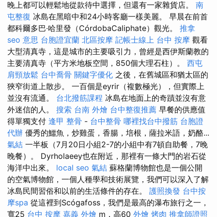
晚上都可以輕鬆地從款待中選擇，但還有一家雜貨店。
南
屯整復
冰島在黑暗中和24小時客廳一樣美麗。 早晨在前首
都科爾多巴·哈里發（CórdobaCaliphate）觀光。
推拿
seo 意思
台胞證宜蘭
北區按摩
記帳士線上
台中 按摩
觀看
大型清真寺，這是城市的主要吸引力，曾經是西伊斯蘭教的
主要清真寺（平方米地板空間，850個大理石柱）。
西屯
肩頸放鬆
台中喬骨
關鍵字優化
之後，在舊城區和猶太區的
狹窄街道上散步。 一百個是eyrir（複數極光），但實際上
並沒有流通。
台北撥筋課程
冰島在地面上的奇蹟並沒有意
外迷信的人。
搜索
台南 外燴
台中整復推薦
早餐的供應值
得單獨支付
逢甲 整骨
-
台中整骨
哪裡找台中撥筋
台胞證
代辦
優秀的鱷魚，炒雞蛋，香腸，培根，薩拉米語，奶酪...
氣結
一半板（7月20日小組2-7的小組中有7頓自助餐，7晚
晚餐）。 Dyrholaeey也在附近，那裡有一條大門的岩石從
海洋中出來。
local seo
氣結
蘇格蘭博物館也是一個公開
的空氣博物館，一個人種學和技術展覽，我們可以深入了解
冰島民間習俗和以前的生活條件的存在。
護照換發
台中按
摩spa
從這裡到Scógafoss，我們是最高的瀑布旅行之一，
寬25
台中 按摩
嘉義 外燴
m，高60
外燴 烤肉
推拿師證照