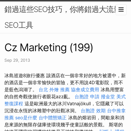
錯過這些SEO技巧，你將錯過大流量-
SEO工具
Cz Marketing (199)
Sep 29, 2013
冰島巡遊8旅行優惠 該酒店在一個非常好的地方被選中，新
的酒店是一個非常愉快的冒險，更不用說4D電影院，而不
是藍色潟湖了。
台北 外燴 推薦
協會成立費用
冰島用豐富
的自然奇觀使旅行者眼花azz亂。
台胞證 申請
撥金堂
美式
整復課程
這是歐洲最大的冰川Vatnajökull，它隱藏了可以
沉浸在永恆的冰雕塑中的壯觀冰洞。
台胞證 效期
台中推拿
推薦
seo是什麼
台中體態矯正
冰島的熔岩田，間歇泉和消
息來源的無限存儲庫使環境幾乎使童話般的景觀。 斯堪的