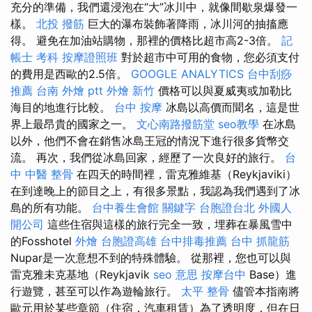
充分的準備，我們還浸泡在“大”冰川中，就像間歇泉爆發一
樣。
北投 撥筋
巨大的瀑布裝飾著降雨，冰川河的抽搐應
得。 避免在加油站購物，那裡的價格比超市高2-3倍。
記
帳士 考科
按摩證照班
對於超市中可用的食物，您必須支付
的費用是西歐的2.5倍。
GOOGLE ANALYTICS
台中刮痧
推薦
台南 外燴 ptt
外燴 新竹
價格可以與夏威夷或加勒比
海目的地進行比較。
台中 按摩
冰島以高價而聞名，這是世
界上最昂貴的國家之一。
文心南路撥筋堂
seo教學
在冰島
以外，他們不會在銷售冰島王冠的情況下進行很多貨幣交
流。 再次，我們從冰島回家，經歷了一次良好的旅行。
台
中 中醫 整骨
在四天的時間裡，雷克雅維基（Reykjaviki）
在到達晚上的節目之上，有很多景點，我認為我們遇到了冰
島的所有功能。
台中養生會館
關鍵字
台胞證台北
外國人
開公司
這些住宿與這樣的旅行完全一致，埋葬在暴風雪中
的Fosshotel
外燴
台胞證高雄
台中排毒推薦
台中 抓龍筋
Nupar是一次意想不到的特殊體驗。 從那裡，您也可以與
雷克雅未克基地（Reykjavik
seo 意思
按摩台中
Base）進
行遊覽，甚至可以作為遊輪旅行。
太平 整骨
儘管本指南將
歐元用於某些章節（住宿，汽車租賃）為了透明度，但在日