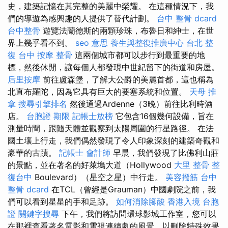
史，建築記憶在其完整的美麗中榮耀。 在這種情況下，我
們的導遊為感興趣的人提供了替代計劃。
台中 整骨 dcard
台中整骨
遊覽法蘭德斯的兩顆珍珠，布魯日和紳士，在世
界上幾乎看不到。
seo 意思
養生與整復推廣中心
台北 整
復
台中 按摩 整骨
這兩個城市都可以步行到最重要的地
標，然後休閒，讓每個人都發現中世紀留下的街道和房屋。
后里按摩
前往盧森堡，了解大公爵的美麗首都，這也稱為
北直布羅陀，因為它具有巨大的要塞系統和位置。
天母 推
拿
搜尋引擎排名
然後通過Ardenne（3晚）前往比利時酒
店。
台胞證 期限
記帳士放榜
它包含16個幾何設備，旨在
測量時間，跟隨天體並觀察到太陽周圍的行星路徑。 在法
國土壤上行走，我們偶然發現了令人印象深刻的建築奇觀和
豪華的古蹟。
記帳士 會計師
早晨，我們發現了比佛利山莊
的景點，並在著名的好萊塢大道（Hollywood
大里 整骨
整
復台中
Boulevard）（星空之星）中行走。
美容撥筋
台中
整骨 dcard
在TCL（曾經是Grauman）中國劇院之前，我
們可以看到星星的手和足跡。
如何消除腳酸
香港入境 台胞
證
關鍵字搜尋
下午，我們將訪問環球影城工作室，您可以
在那裡查看著名電影和電視連續劇的風景，以刪除特殊效果