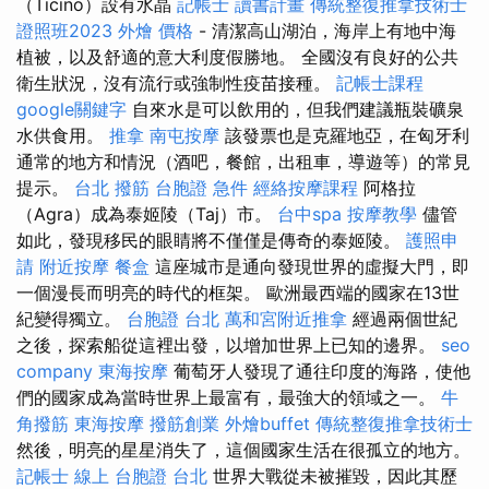
（Ticino）設有水晶
記帳士 讀書計畫
傳統整復推拿技術士
證照班2023
外燴 價格
- 清潔高山湖泊，海岸上有地中海
植被，以及舒適的意大利度假勝地。 全國沒有良好的公共
衛生狀況，沒有流行或強制性疫苗接種。
記帳士課程
google關鍵字
自來水是可以飲用的，但我們建議瓶裝礦泉
水供食用。
推拿
南屯按摩
該發票也是克羅地亞，在匈牙利
通常的地方和情況（酒吧，餐館，出租車，導遊等）的常見
提示。
台北 撥筋
台胞證 急件
經絡按摩課程
阿格拉
（Agra）成為泰姬陵（Taj）市。
台中spa
按摩教學
儘管
如此，發現移民的眼睛將不僅僅是傳奇的泰姬陵。
護照申
請
附近按摩
餐盒
這座城市是通向發現世界的虛擬大門，即
一個漫長而明亮的時代的框架。 歐洲最西端的國家在13世
紀變得獨立。
台胞證 台北
萬和宮附近推拿
經過兩個世紀
之後，探索船從這裡出發，以增加世界上已知的邊界。
seo
company
東海按摩
葡萄牙人發現了通往印度的海路，使他
們的國家成為當時世界上最富有，最強大的領域之一。
牛
角撥筋
東海按摩
撥筋創業
外燴buffet
傳統整復推拿技術士
然後，明亮的星星消失了，這個國家生活在很孤立的地方。
記帳士 線上
台胞證 台北
世界大戰從未被摧毀，因此其歷