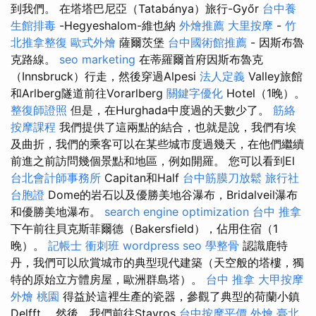
到我們。 在塔塔巴尼亞（Tatabánya）旅行-Győr
台中養
生館排毒
-Hegyeshalom-維也納
外燴推薦
大里按摩
-
竹
北推拿整復
歐式外燴
薩爾茨堡
台中國術館推薦
- 因斯布魯
克路線。
seo marketing
在蒂羅爾首府因斯布魯克
（Innsbruck）行走，然後穿過Alpesi
法人定義
Valley旅館
和Arlberg隧道前往Vorarlberg
關鍵字優化
Hotel（1晚）。
整復師證照
但是，在Hurghada中度過的天數少了。
筋絡
按摩課程
我們提供了這兩點的結合，也就是說，我們有埃
及曲折，我們的乘客可以在某些城市度過幾天，在他們繼續
前進之前訪問幾個景點和地區，例如開羅。 您可以看到El
台北會計師事務所
Capitan和Half
台中筋膜刀放鬆
旅行社
台胞證
Dome的岩石以及優勝美地谷瀑布，Bridalveil瀑布
和優勝美地瀑布。
search engine optimization
台中 推拿
下午前往貝克斯菲爾德（Bakersfield），佔用住宿（1
晚）。
記帳士 衝刺班
wordpress seo
學整骨
認識鹿特
丹，我們可以欣賞城市的典型現代建築（天空般的塔樓，獨
特的原始立方體房屋，歐洲群島塔）。
台中 推拿
大甲按摩
外燴 桃園
得益於這裡生產的瓷器，參觀了典型的荷蘭小鎮
Delfft。 然後，我們前往Stavros
台中按摩平價
外燴 臺北