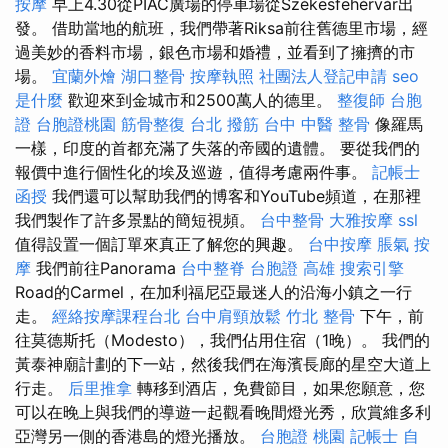
按摩
早上4.30從PIAC廣場的停車場從Székesfehérvár出
發。 借助當地的航班，我們帶著Riksa前往舊德里市場，經
過美妙的香料市場，銀色市場和婚禮，並看到了擁擠的市
場。
宜蘭外燴
湖口整骨
按摩執照
社團法人登記申請
seo
是什麼
歡迎來到金城市和2500萬人的德里。
整復師
台胞
證
台胞證桃園
筋骨整復
台北 撥筋
台中 中醫 整骨
像羅馬
一樣，印度的首都充滿了失落的帝國的遺體。 要從我們的
報價中進行個性化的埃及巡遊，值得考慮兩件事。
記帳士
函授
我們還可以幫助我們的博客和YouTube頻道，在那裡
我們製作了許多景點的簡短視頻。
台中整骨
大雅按摩
ssl
值得設置一個訂單來真正了解您的興趣。
台中按摩
脹氣 按
摩
我們前往Panorama
台中整脊
台胞證 高雄
搜索引擎
Road的Carmel，在加利福尼亞最迷人的沿海小鎮之一行
走。
經絡按摩課程台北
台中肩頸放鬆
竹北 整骨
下午，前
往莫德斯托（Modesto），我們佔用住宿（1晚）。 我們的
黃泰神廟計劃的下一站，然後我們在海濱長廊的星空大道上
行走。
后里推拿
轉移到酒店，免費節目，如果您願意，您
可以在晚上與我們的導遊一起觀看晚間燈光秀，欣賞維多利
亞灣另一側的香港島的燈光播放。
台胞證 桃園
記帳士 自