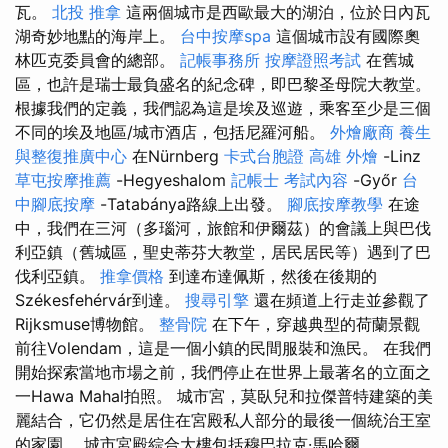
瓦。
北投 推拿
這兩個城市是西歐最大的湖泊，位於日內瓦
湖奇妙地點的海岸上。
台中按摩spa
這個城市設有國際奧
林匹克委員會的總部。
記帳事務所
按摩證照考試
在舊城
區，也許是瑞士最負盛名的紀念碑，即巴黎圣母院大教堂。
根據我們的定義，我們認為這是埃及巡遊，乘客至少是三個
不同的埃及地區/城市酒店，包括尼羅河船。
外燴廠商
養生
與整復推廣中心
在Nürnberg
卡式台胞證
高雄 外燴
-Linz
草屯按摩推薦
-Hegyeshalom
記帳士 考試內容
-Győr
台
中腳底按摩
-Tatabánya路線上出發。
腳底按摩教學
在途
中，我們在三河（多瑙河，旅館和伊爾茲）的會議上與巴伐
利亞鎮（舊城區，聖史蒂芬大教堂，居民居民等）遇到了巴
伐利亞鎮。
推拿價格
到達布達佩斯，然後在後期的
Székesfehérvár到達。
搜尋引擎
還在頻道上行走並參觀了
Rijksmuse博物館。
整骨院
在下午，穿越典型的荷蘭景觀
前往Volendam，這是一個小鎮的民間服裝和漁民。 在我們
開始探索當地市場之前，我們停止在世界上最著名的立面之
一Hawa Mahal拍照。 城市宮，莫臥兒和拉傑普特建築的美
麗結合，它仍然是居住在宮殿私人部分的最後一個統治王室
的家園。 城市宮殿綜合大樓包括穆巴拉克·馬哈爾