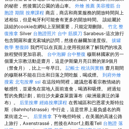
的秘密，然後嘗試公園的過山車。
外燴 推薦
美容撥筋
台
胞證 期限
按摩課程
商店，商店和商業服務的開放時間與上
述相似，但是匈牙利可能會有更多的開放時間。 該組屬於
該組的cookie在網站上至關重要，只能定期刪除。
竹北 整
復推拿
Silver
台胞證照片
台中 筋膜刀
Sarabeus-這次旅行
包含開羅和盧克索城的訪問，然後在赫爾加達度假。
拔罐
教學
整復師
我們可以在頁面上使用視頻來了解我們的埃及
旅程變得更加容易。
台中泡腳
台中整復
穆斯林國家的另一
個重大宗教活動是齋月，這是伊斯蘭月亮日曆的第9個月
（禁食月），比上一年早日。
記帳士 稅法與實務
齋月期間
的穆斯林不能在日出和日落之間吃飯，喝或煙。
到府外燴
搜索
北屯按摩
ssl
在這段時間裡，建議您看看宗教情緒的
敏感性，並避免在當地人面前進食，喝酒和吸煙。 經過短
暫的免費計劃，前往沙夫豪森萊茵瀑布（歐洲最廣泛的瀑
布）。
后里按摩
經絡按摩課程
在舊城區和巴恩霍夫斯特拉
斯（Bahnhofstrassé）中行走，這是世界上最負盛名的商
業街道之一。
后里推拿
下午晚些時候，在美麗的高速公路
上旅行，Axenstrassé，然後在Altorf上觀看Tell
台胞證 落