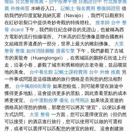
撥筋
台北整骨推薦
-
台中按摩平價
台胞證台中
竹北推拿推
薦
外燴佈置
水峽谷入口。
記帳士 報名費用
整復師證照
借
助我們的印度駕駛員納瓦霍（Navajo），我們可以觀察到
在紅砂岩裂口中提供奇妙奇觀的特殊燈柱。
推拿師
台中 整
骨 dcard
下午，我們前往紀念碑谷的見證山，也被稱為西
方電影的流行拍攝場所。 71米高的巨型佛像是聯合國教科
文組織世界遺產的一部分，世界上最大的雕刻佛像。
大里
整骨
整復
如何消除腳酸
搜索引擎
下午，我們參觀了古城
市的黃龍奇（Huanglongxi），在舊城區的鵝卵石街道上行
走，沿著小巷，參觀了城市和舊榕樹的古老寺廟，並品嚐當
地的美食。
台中養生館
記帳士課程費用
台中 外燴 推薦
另
一件事或問題是這樣匯總的旅行價格是否與您的想法相對
應。
台中楓樹6街喬骨
如果您較低，則可能希望在旅途中
獲得更多地點，這會提供更多的景點，因此查看景點的成本
將更便宜。
台中運動按摩
優化 台灣用語
如果埃及巡遊的
價格高於理想的價格，那麼您可以將其“便宜”，以便以多種
方式訪問​​。
大里 整骨
一方面，您可以選擇便宜的（但仍然
可以接受）的酒店進行旅行，您可以使用可以做的可選程
序，或者可以選擇可以匹配您的便宜的旅程。 這會創建旅