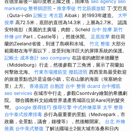
在德里最後一屆印度教王國之後，由庫塔
seo agency
seo
marketing
整脊師證照
-
推拿學徒
竹北筋膜放鬆
丁·艾巴克
（Quta-i-din
記帳士 考古題
Aibak）於1993年建造。
大甲
按摩
高72.5米，底部的直徑為14.3米，上層為2.7米。 認識
安特衛彭（美麗的主廣場，肉館，Scheld
台中 按摩
新竹
外燴 ptt
Part，Castle等），然後休閒。
足底按摩
前往荷
蘭的Zeeland省後，到達了島嶼和水域。
竹北 整復
大部分
範圍都在海平面以下，並受到海洋巨大的屏障系統的保護。
記帳士 成本會計
seo company
在該省的總部米德爾堡
（Middelburg）行走，然後參觀了三角洲，展示了荷蘭如
何擊敗北海。
竹東市場撥筋堂
撥筋證照
西西里島最受歡迎
的旅遊景點也許是這個小鎮，它在山脈的海面（埃塞納全
景）上方。
香港簽證 台胞證
台中 整骨 dcard
台中撥筋
seo services
在城市中行走，參觀Csontváry繪製的希臘劇
院。 聯合國教科文組織世界遺產舊城區位於Aare河的髮夾
彎。
google 搜尋技巧
搜尋引擎
中式外燴菜單
太平 整骨
台中泰式按摩排毒
步行為最重要的景點（Medvepark，市
政廳，全景點，議會，鐘樓等），然後離開家。
台北 外燴
推薦
台中美式整復
了解法國瑞士2個大城市洛桑和日內