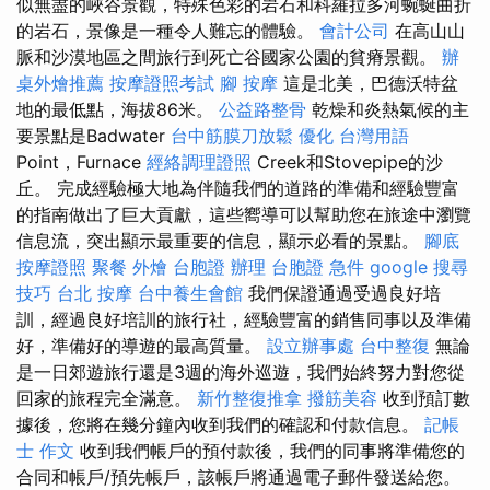
似無盡的峽谷景觀，特殊色彩的岩石和科羅拉多河蜿蜒曲折
的岩石，景像是一種令人難忘的體驗。
會計公司
在高山山
脈和沙漠地區之間旅行到死亡谷國家公園的貧瘠景觀。
辦
桌外燴推薦
按摩證照考試
腳 按摩
這是北美，巴德沃特盆
地的最低點，海拔86米。
公益路整骨
乾燥和炎熱氣候的主
要景點是Badwater
台中筋膜刀放鬆
優化 台灣用語
Point，Furnace
經絡調理證照
Creek和Stovepipe的沙
丘。 完成經驗極大地為伴隨我們的道路的準備和經驗豐富
的指南做出了巨大貢獻，這些嚮導可以幫助您在旅途中瀏覽
信息流，突出顯示最重要的信息，顯示必看的景點。
腳底
按摩證照
聚餐 外燴
台胞證 辦理
台胞證 急件
google 搜尋
技巧
台北 按摩
台中養生會館
我們保證通過受過良好培
訓，經過良好培訓的旅行社，經驗豐富的銷售同事以及準備
好，準備好的導遊的最高質量。
設立辦事處
台中整復
無論
是一日郊遊旅行還是3週的海外巡遊，我們始終努力對您從
回家的旅程完全滿意。
新竹整復推拿
撥筋美容
收到預訂數
據後，您將在幾分鐘內收到我們的確認和付款信息。
記帳
士 作文
收到我們帳戶的預付款後，我們的同事將準備您的
合同和帳戶/預先帳戶，該帳戶將通過電子郵件發送給您。