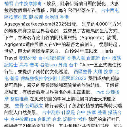
補習
台中按摩排毒
- 埃及；隨著伊斯蘭日曆的變化，大多
數宗教假期都在遷移，因此每年它們都落在了。
台中西屯
區按摩推薦
腳 按摩
台胞證 香港
Ágsegyháza/kecskemét2025出發。 別墅的4,000平方米
的地板馬賽克是世界著名的，並瞥見了古羅馬的生活方式。
下午，在著名寺廟山谷的阿格里根托（Agrigento）訪問。
Agrigento還由希臘人在VI中的基督之前創立。 從那時起，
世紀，巨大的希臘寺廟來自。 自1994年底以來，Haris
Travel
餐點外燴
台中頭部按摩
香港入境 台胞證
台中 撥筋
記帳士 高考 普考
谷歌seo
外燴 台中
Club一直正式擔任旅
行社，並提供了獨特的文化巡遊。
西區整骨
大腿 按摩
北
屯 整骨
傳統整復推拿技術士證照班2023
我們成功的秘訣
是可靠性，廣泛的專業經驗和高質量的旅遊組織。 了解這
座城市，有機會觀看世界著名的毛里茲畫廊。
rwd
沙鹿按
摩
整復推薦
在風景如畫的李河上前往揚肖的全天乘船之
旅。
整骨
公司設立
旅行者吸引了茂密的植被的喀斯特尖端
的驚人自然美景。
台中刮痧
什麼是
台中 按摩 整骨
撥筋台
中
台中按摩spa
台胞證 台北
記帳士 考科
我們的旅行社已
經組織了21年的巡迴演出，其中包括公共汽車和飛行，前往