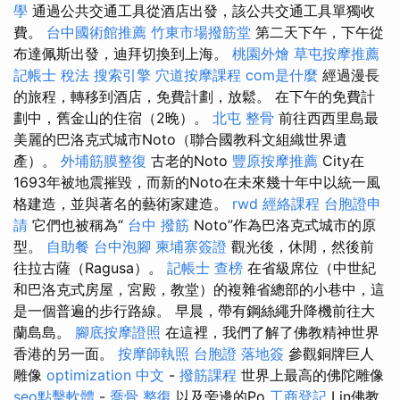
學
通過公共交通工具從酒店出發，該公共交通工具單獨收
費。
台中國術館推薦
竹東市場撥筋堂
第二天下午，下午從
布達佩斯出發，迪拜切換到上海。
桃園外燴
草屯按摩推薦
記帳士 稅法
搜索引擎
穴道按摩課程
com是什麼
經過漫長
的旅程，轉移到酒店，免費計劃，放鬆。 在下午的免費計
劃中，舊金山的住宿（2晚）。
北屯 整骨
前往西西里島最
美麗的巴洛克式城市Noto（聯合國教科文組織世界遺
產）。
外埔筋膜整復
古老的Noto
豐原按摩推薦
City在
1693年被地震摧毀，而新的Noto在未來幾十年中以統一風
格建造，並與著名的藝術家建造。
rwd
經絡課程
台胞證申
請
它們也被稱為“
台中 撥筋
Noto”作為巴洛克式城市的原
型。
自助餐
台中泡腳
柬埔寨簽證
觀光後，休閒，然後前
往拉古薩（Ragusa）。
記帳士 查榜
在省級席位（中世紀
和巴洛克式房屋，宮殿，教堂）的複雜省總部的小巷中，這
是一個普遍的步行路線。 早晨，帶有鋼絲繩升降機前往大
蘭島島。
腳底按摩證照
在這裡，我們了解了佛教精神世界
香港的另一面。
按摩師執照
台胞證 落地簽
參觀銅牌巨人
雕像
optimization 中文
-
撥筋課程
世界上最高的佛陀雕像
seo點擊軟體
-
喬骨
整復
以及旁邊的Po
工商登記
Lin佛教