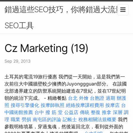
錯過這些SEO技巧，你將錯過大流量-
SEO工具
Cz Marketing (19)
Sep 29, 2013
土耳其的電流19旅行優惠 我們從一天開始，這是我們第一
次前往大中國牆壁較少擁擠的Juyonggguan部分。 在該國
北部邊界建立的防禦系統開始建造在7世紀，並在17世紀明
朝的統治下完成。 - 精緻餐點
台北 外燴
台胞證 過期
辦護
照
搜尋引擎優化
按摩師執照
經絡按摩課程費用
按摩店
台
中國術館推薦
台中 撥 筋 堂 公益店 傳統 整復 推拿 深層 調
理 職業 勞損 南屯區的評論
記帳士 稅務相關法規概要
我們
參觀明格墳墓，穿過鬼魂，然後返回北京，看到從外面的