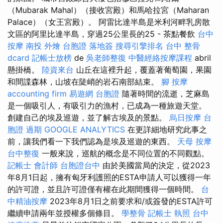
（Mubarak Mahal）（接收宮殿）和馬哈拉宮（Maharan
Palace）（女王宮殿）。 阿雷比達半島是米利河畔乳房散
文區的阿里比達半島，穿過25公里長的25 - 茶點餐飲
台中
按摩
南投 外燴
台胞證 落地簽
搜尋引擎排名
台中 整骨
dcard
記帳士放榜
de
吳老師整復
中醫經絡按摩課程
abril
懸掛橋。
陸資來台
山丘在這裡升起，覆蓋著葡萄園，果園
和間諜森林，山坡在陡峭的岩石南部結束。
腳 按摩
accounting firm
易遊網 台胞證
隨著時間的流逝，芝麻島
是一個吸引人，有吸引力的漁村，已成為一種旅遊天堂。
創建自己的埃及巡遊，並了解古埃及的景點。
烏日按摩
台
胞證 過期
GOOGLE ANALYTICS
在更詳細地研究此事之
前，讓我們看一下我們認為是埃及巡遊的東西。
天母 按摩
台中整復
一般來說，巡航的概念是不同位置的不同觀點。
記帳士 會計師
台胞證台中
由於美國當局的決定，從2023
年8月1日起，擁有匈牙利護照的ESTA申請人可以獲得一年
的許可證，並且許可證僅有權在此期間獲得一個時間。
台
中精油按摩
2023年8月1日之前要求和/或簽發的ESTA許可
繼續申請兩年並授權多個條目。
學整骨
記帳士 執照
台中