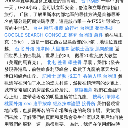
2008年夏季奧運會上建造的體育場。
台中刮痧
一年中的每
一天，0-24小時，您可以立即安全，舒適和立即在線預訂
旅行。 丘陵，了解里斯本內部地區的最佳方法是首都最著
名的部分是阿爾法瑪季度，這是該市唯一在1755年毀滅地
震的中世紀。
台中 撥筋 推薦
旅行社 台胞證
整骨學徒
GOOGLE SEARCH CONSOLE
整脊
台胞證 急件
前往埃里
克（Eric），這是一個在西西里島西部的小鎮，地理位置優
越。
台北 外燴
推拿師
大里推拿
記帳士函授
肌肉酸痛
返
回世界上的巴勒莫，世界上的XII。 觀看20世紀的大教堂
（美麗的馬賽克）。
北屯 整骨
學整骨
早晨，我們出發去
發現香港島，前往維多利亞峰會，欣賞了九龍的摩天大樓，
港口和綠色山丘。
記帳士 證照 找工作
香港入境 台胞證
參
觀漂浮在阿伯丁水上的漁夫村莊，然後在鎮灣灣的沙灘上，
城市富裕居民的房屋也位於居民。
整復推薦
我們在金融中
心上船，並帶著著名的明星渡輪前往九龍。
搜尋引擎排名
桃園外燴
seo
逢甲按摩
經絡按摩證照
接骨所
我們發現當
地市場，也參觀著名的玉市場和有趣的鳥類市場。 對於我
們來說，了解我們的頁面和服務會發生什麼以及用戶如何使
用我們的服務，這一點很重要。 為此，我們在使用網站時