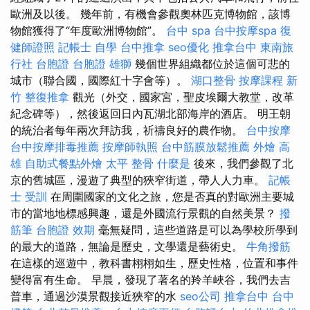
歐洲及以後。 幾年前，有機會參觀奧林匹克博物館，該博
物館獲得了“年度歐洲博物館”。
台中 spa
台中按摩spa
復
健師證照
記帳士 自學
台中推拿
seo優化
推拿台中
東南旅
行社 台胞證
台胞證 雄獅
幾個世界組織都位於這個可悲的
城市（聯合國，國際紅十字會等）。
湖口整骨
按摩課程
新
竹 整復推拿
觀光（外交，國家宮，聖皮埃爾大教堂，改革
紀念碑等），然後返回日內瓦湖北部海岸的酒店。 明王朝
的統治者每年兩次拜訪我，祈禱良好的農作物。
台中按摩
台中按摩排毒推薦
按摩師執照
台中筋膜放鬆推薦
外燴 高
雄
自助式餐點外燴
太平 整骨
什麼是
後來，我們參觀了北
京的舊城區，漫遊了典型的狹窄街道，帶人人力車。
記帳
士 受訓
在周圍國家的文化之旅，您是否真的對歐洲主要城
市的當地地標感興趣，還是外國流行景觀的自然美景？
撥
筋筆
台胞證 效期
毫無疑問，這些道路是可以為學校所學到
的最大的道路，無論是歷史，文學還是藝術史。
牛角撥筋
在這樣的巡遊中，教科書栩栩如生，歷史性格，位置和事件
變得富有生命。 早晨，發現了著名的羚羊峽谷，我們去吉
普車，通過沙漠景觀接近狹窄的水
seo公司
推拿台中
台中