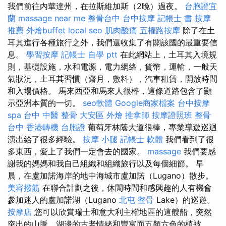
我們前往內華達州，在拉斯維加斯（2晚）過夜。
台胞證宜
蘭
massage near me
整骨台中
台中按摩
記帳士 書
按摩
推薦
外燴buffet
local seo
肌肉酸痛
五權路按摩
除了在土
耳其進行各種旅行之外，我們還收集了有關該國的最重要信
息。
學習按摩
記帳士 自學 ptt
在此網站上，土耳其入境規
則，基礎設施，水和電源，電力網絡，貨幣，運輸，一般天
氣狀況，土耳其習慣（齋月，敷料），汽車租賃，開放時間
和入場價格。 馬來西亞和馬來人很棒，這條道路包含了顯
示亞洲本質的一切。
seo軟體
Google商家檔案
台中按摩
spa
台中 中醫 整骨
大安區 外燴
推拿師
按摩證照班
整骨
台中
香港轉機 台胞證
葡萄牙林蔭大道很棒，專業導遊巡迴
演出給了很多經驗。
按摩 小腿
記帳士 軟體
我們看到了很
多東西，愛上了我們一定會去的國家。
massage
我們要感
謝我的媽媽和我自己組織和組織旅行以及每個細節。 早
晨，在盧加諾海岸的地中海城市盧加諾（Lugano）散步。
美容撥筋
在聯合計劃之後，休閒時間和感興趣的人有機會
參加迷人的盧加諾湖（Lugano
北屯 整骨
Lake）的巡遊。
按摩店
您可以欣賞瑞士和意大利主權地區的這艘船，突然
突出的山脈，湖邊的古老情緒和豐富而五顏六色的植被。