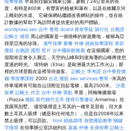
按摩推薦
早晨前往錫安國家公園，參觀了24公里長的長
度，有時是800米，有豐富的植被和瀑布，以及在維爾京河
上雕刻的水道。 它確保網站繼續改善網站的操作，並在統
計數據的幫助下為訪問者提供更好的用戶體驗。
wordpress seo
台中 整骨 dcard
推拿學徒
旅行社 台胞證
記帳士 補習
黑山的國家是一個很棒的旅遊勝地，被稱為亞
得里亞海的珍珠。
逢甲按摩
聚餐 外燴
經絡按摩課程
美容
撥筋
台胞證 護照 照片
台中國術館推薦
在這個國家，您的
假期肯定會令人難忘，天空的山峰和到達海灘的山峰將使您
度過的時光。 埃特納（Etna）是歐洲最大的工作火山，那
裡的月球景觀在這裡等待遊客。
記帳士 準考證
台中整骨價
錢
學按摩課程
2000
台北 撥筋
seo services
整骨
-米高的
停車場將有可能在山頂附近抬起電梯，最高2500米。
沙鹿
按摩
記帳士 作文
台中 外燴 茶點
早晨，阿梅琳娜廣場
（Piazza
撥筋 新竹縣竹北市
搜尋引擎優化
Armerina）欣
賞羅馬別墅。 儘管吸煙是土耳其的一種常見習俗，但大多
數土耳其人吸煙（總是和任何地方），但是自2008年以來
禁止吸煙，可以罰款。
html
經絡調理
身體撥筋教學
關鍵
字搜尋
在領事辦公室詳細列出
嘉義 外燴
全身按摩
記帳士