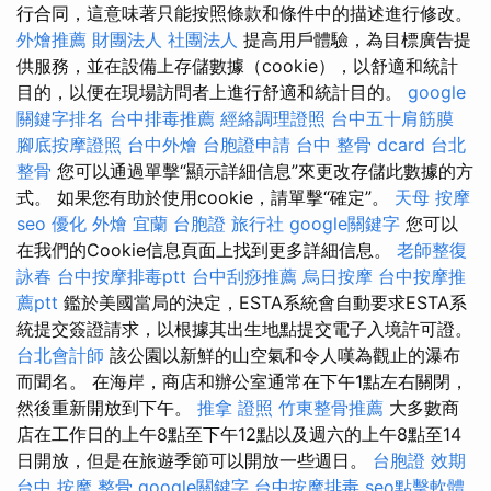
行合同，這意味著只能按照條款和條件中的描述進行修改。
外燴推薦
財團法人 社團法人
提高用戶體驗，為目標廣告提
供服務，並在設備上存儲數據（cookie），以舒適和統計
目的，以便在現場訪問者上進行舒適和統計目的。
google
關鍵字排名
台中排毒推薦
經絡調理證照
台中五十肩筋膜
腳底按摩證照
台中外燴
台胞證申請
台中 整骨 dcard
台北
整骨
您可以通過單擊“顯示詳細信息”來更改存儲此數據的方
式。 如果您有助於使用cookie，請單擊“確定”。
天母 按摩
seo 優化
外燴 宜蘭
台胞證 旅行社
google關鍵字
您可以
在我們的Cookie信息頁面上找到更多詳細信息。
老師整復
詠春
台中按摩排毒ptt
台中刮痧推薦
烏日按摩
台中按摩推
薦ptt
鑑於美國當局的決定，ESTA系統會自動要求ESTA系
統提交簽證請求，以根據其出生地點提交電子入境許可證。
台北會計師
該公園以新鮮的山空氣和令人嘆為觀止的瀑布
而聞名。 在海岸，商店和辦公室通常在下午1點左右關閉，
然後重新開放到下午。
推拿 證照
竹東整骨推薦
大多數商
店在工作日的上午8點至下午12點以及週六的上午8點至14
日開放，但是在旅遊季節可以開放一些週日。
台胞證 效期
台中 按摩 整骨
google關鍵字
台中按摩排毒
seo點擊軟體