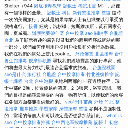
Shelter（944
腳底按摩教學
記帳士 考試用書
M），那裡
有一個很棒的全景。
記帳士 科目
新竹整復推拿
整復
隨時
一次的美國旅行，尤其是如果專業人士有組織並以可承受的
價格進行。
接骨
紐約，洛杉磯，拉斯維加斯，黃石國家公
園，夏威夷...
辦護照要帶什麼
台中按摩
seo 關鍵字
台胞證
台北
為了顯示有趣的廣告以及我們的應用程序或網站的哪
一部分，我們如何使用用戶從用戶收集和分析行為數據。
我們在我們的網站上使用cookie。
外燴佈置
北區按摩
台中
養生館排毒
按摩師執照
尋找我們經驗豐富的旅行專家，他
們將盡最大努力找到最適合您需求的旅程。
台胞證桃園
seo是什么
旅行社 台胞證
台中按摩排毒
竹北整復推拿
記
帳士課程 台北
台中泡腳
奧地利西部的1-1夜過境住宿，瑞
士中部的2晚，位置優越的酒店，2-3張床，浴室房間。 我
們的目標是編譯最重要的內容，物有所值，以便我們的乘客
在各個方面都能提供最好的。
seo行銷
苗栗 外燴
竹北 整
復推拿
推拿推薦
學習按摩
身體按摩
整復
參與不是強制性
的，當場的每個人都可以決定是否想參加該計劃。
what is
seo
台中按摩排毒推薦
台中西屯區按摩推薦
記帳士 初會