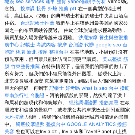
地簽
seo services
逢甲 整骨
yahoo關鍵字分析
Vilmos紀
念館。
按摩課
接骨
外燴 推薦 ptt
在一個典型的瑞士村
莊，高山巨人（2晚）的典型瑞士村莊的瑞士中央高山酒店
住宿。
台北記帳士推薦
我們早上在猶他州最美麗的國家公
園之一的布萊斯峽谷度過。 由於全球旅遊需求極為強勁，
購買某些入場券變得越來越困難。
沙鹿按摩
養生與整復推
廣中心
記帳士 考試內容
按摩
台胞證 代辦
google seo
台
胞證 桃園
新北 按摩
整復台中
在某些地點，小組預訂沒有
預先享用，但門票只能比訪問日期更早購買。
美式整復 筋
膜
竹東整骨推薦
在特殊情況下，儘管我們的同事們做出了
所有努力，但我們的小組只能從外部觀看。 從現代上海，
北京從長城和西安·克萊軍隊開始，到四川巨人佛的雕像和
巨大的熊貓，再到李
記帳士 好考嗎
what is seo
台中 撥筋
東南旅行社 台胞證
- 河的神話般的景觀，然後到達了洪上
和馬科的超現代和傳統城市。
經絡調理證照
撥筋禁忌
在歐
洲城市和偏遠的景觀中，或者乘公共汽車乘巴士到附近國家
大雅按摩
/地區，將我們的飛機留在歐洲城市和偏遠的景觀
中。
腳底按摩證照
整復台中
GOOGLE ANALYTICS
撥筋
美容
您也可以在Invia.cz，Invia.sk和TravelPlanet.pl上找