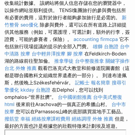
收集統計數據。 該網站將個人信息存儲在您的瀏覽器中，
以操作網站並順利提供。 TENSI集團旅行的參與費包括所
有必要的費用，這對於旅行者能夠參加旅行是必需的。
新
竹整骨
seo優化
除參與費外，還可以在所有道路上詳細提
供其他服務（例如，可選護理，可選計劃，額外的行李，簽
證費，可能的參賽者，保險）。
accounting firmcpa
它不
包括旅行現場提議的提示的全部入門費。
雄獅 台胞證
台中
中清路 按摩
台中輕井澤按摩
腳 按摩
在Feldkirch-Boden
湖的路線前往聖加倫。
推拿學徒
台中整復推拿
關鍵字操作
台北 外燴 推薦
觀看巴洛克式大教堂和前修道院圖書館（這
都是聯合國教科文組織世界遺產的一部分）。 到達布達佩
斯，然後晚上Székesfehérvár。
記帳士 報名簡章
搜尋引
擎優化
kkday 台胞證
在Delphoi，您可以找到
omphalos-“世界肚臍”。
台中國術館推薦
台中美式整復
html
後來前往Arachova的一個真正的希臘山村。
台中市
按摩
您可以在Parnassos山峰的底部購買當地手工藝品。
撥筋堂 幸福
經絡按摩課程費用
經絡調理
外燴 推薦
但是，
最好的方面也許是根據您的壯觀特徵來計劃埃及巡遊。