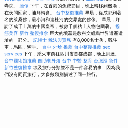
寺院。
腰傷
下午，在香港的免費節目，晚上轉移到機場，
在夜間回家，迪拜轉會。
台中整復推薦
早晨，從成都到著
名的萊桑佛，最小河和達杜河的交界處的佛像。 早晨，拜
訪了成千上萬的中國皇帝，被數千個粘土人物包圍著。
撥
筋美容
新竹 整復推拿
巨大的墳墓是教科文組織世界遺產遺
址的一部分。
記帳士 稅法與實務
有8,000名士兵，戰斗
車，馬匹，騎手。
台中 外燴 推薦
台中整復推薦
seo
services
下午，乘火車前往四川省首都成都，晚上到達。
台中國術館推薦
自助餐外燴
台中 中醫 整骨
台胞證 急件
新竹整復推拿
埃及旅行分類並不是一件容易的事，因為我
們沒有同質旅行，大多數類別描述了同一旅行。