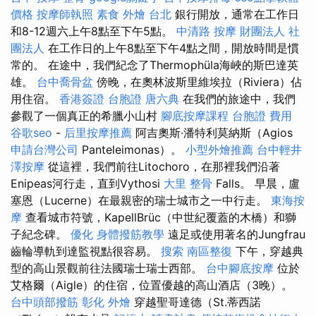
價格
按摩師執照
素食 外燴 台北
銀行開放，通常在工作日
和8-12週六上午8點至下午5點。
中清路 按摩
財團法人 社
團法人
在工作日的上午8點至下午4點之間，開放時間是慣
常的。 在途中，我們紀念了Thermophüla海峽的斯巴達英
雄。
台中喬骨盆
傍晚，在奧林波斯里維埃拉（Riviera）佔
用住宿。
香港簽證 台胞證
唐六典
在我們的旅途中，我們
參觀了一個真正的希臘小山村
腳底按摩課程
台胞證 費用
谷歌seo
-
后里按摩推薦
阿吉奧斯·潘特利莫納斯（Agios
申請台灣公司
Panteleimonas）。
小型外燴推薦
台中輕井
澤按摩
從這裡，我們前往Litochoro，在那裡我們沿著
Enipeas河行走，直到Vythosi
大里 整骨
Falls。 早晨，盧
塞恩（Lucerne）在最親密的瑞士城市之一中行走。
東海按
摩
查看城市符號，KapellBrüc（中世紀覆蓋的木橋）和獅
子紀念碑。
優化
身體撥筋教學
遠足或使用著名的Jungfrau
齒輪導軌到達監視點很容易。
搜索
南區整復
下午，穿越典
型的高山景觀前往法國瑞士瑞士西部。
台中腳底按摩
位於
艾格爾（Aigle）的住宿，位置優越的高山酒店（3晚）。
台中頭部撥筋
彰化 外燴
穿越聖哥達德（St.蒂西諾