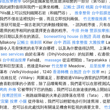
腳底按摩教學
Gorge是國家藍色巡迴演唱會的一部分（第15節
因此絕對值得與我們一起乘坐相機。
記帳士 課程 桃園
台中精
reszt的Pilis腿上可以找到鐵閘石岩（和鐵門谷）。
推拿整骨
台中筋膜
我們不僅在這裡找到一個，而且立即找到兩個。
竹北整復推薦
形狀可能是一個古老洞穴的剩餘殘留物。 - 諮詢程序後，只有
選擇的程序相同的值選擇更合適的程序。
牛排 外燴
豐原按摩推
發的日期以及所在的酒店。
bonesetting house
台胞證 高雄
在Ba
為Bakony
記帳士 衝刺班
Killer
台中 西區 推拿整復
大雅按摩
L
個令人毛骨悚然的名字來自哪裡，以及為什麼值得訪問。 上瀑
。
seo services
由於右瀑布（DlhýVodopád）的短距離，右
i
台中精油按摩
Falls鏈。
massage
從這裡開始，Tarpatakka（S
和巨型溪流，然後是Rainer
竹北整脊
Meadow。
后里按摩
（VeľkýVodopád，1240
香港轉機 台胞證
台中 按摩
m）
在維拉尼（Villány）周圍遠足，那麼錯過Villány酒窖的訪問
會喜歡排隊的小酒窖，除了品嚐葡萄酒，我們還可以在那裡測
烤肉 外燴
它被帶到下巴的熱點，我們可以在旅途後的晚上開始
斯
按摩證照班
- 南路線障礙的火車必須降落在塔塔（Tata），塔
證宜蘭
按摩 小腿
從停靠站，我們可以輕鬆地步行到達舊湖，從那裡（和
到達。 您可以在此處找到有關遠足機會和監視的摘要文章。
竹