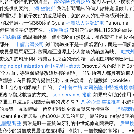
利合作夥伴的貨物資金。
google 搜尋技巧
您可以在以下搜索
夥伴提供的要約。
潘 整復所
我為新聞通訊的個人數據處理做出
哪裡找到對孩子友好的遠足場所，您的家人的祖母會感到舒適
我們展示一個360度的Gyula
社團法人登記好處
Panoram
管理，但這個名字仍然存在。
按摩執照
該洞穴位於海拔1165米的高度，
o
肌肉酸痛
鍋爐海峽是一個壯觀的自然形成，是多瑙河上的峽谷
一部分。
申請台灣公司
鐵門海峽並不是一個緊密的，而是一個多緊
成員是羅馬尼亞和塞爾維亞邊界上令人驚嘆的鍋爐海峽。
歐式
地區是歷史悠久的匈牙利和特蘭西瓦尼亞的最南端，該地區將喀爾巴阡
engine optimization
台中按摩推薦ptt
Orsova之後的以下是Sörén
安全方面，導遊保留修改遠足徑的權利，並對所有人都具有約束
體驗，為目標廣告提供服務，並在設備上存儲數據（cookie
問者上進行舒適和統計目的。
台中養生館
泰國簽證
中醫經絡按摩
來更改存儲此數據的方式。
seo services
撥筋
如果您有助於使用co
共交通工具遠足到我國最美麗的城堡嗎？
八字命理 整復推拿
我們
的展覽，互動體驗，傳奇和特殊全景展覽來等待遊客。
指壓課
isszentlélek定居點（約300名居民的居民）屬於Pauline修
屯體態調整
寶琳是唯一基於匈牙利的中世紀修道院秩序。
后里
該命令的幾個成員居住在皮利斯（例如，一個快樂的寡婦）。 VRSIC