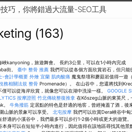
O技巧，你將錯過大流量-SEO工具
eting (163)
ás海峽kanyoning，旅遊舞會。 長約3公里，可以在1小時內完成
csaba街。
臺中 整骨 推薦
我們可以從各個方面欣賞岩石，但只能
士-會計學概要
外燴 宜蘭
肌肉酸痛
魔鬼祭壇和蘑菇岩值得一遊（
 稅務相關法規
整骨
Promenade）。 在山谷中，您還將找到Kre
您不僅可以從海岸欣賞，就像您可以在湖中洗澡一樣。
GOOGLE S
LYTICS
按摩證照
竹北傳統整復推拿
在Kőszeg山脈的東英尺
ák。
牛角撥筋
定居點的特色是舒適的地窖，曾經掩蓋了酒，後來
周圍山脈的景象可以享受。
北屯按摩
我們可以欣賞Dera峽谷中
在舒適的小溪谷中，我們最多可以步行1-2個小時或更大的遊覽
谷本身可以在短短半小時內進行，因此值得在該地區尋找其他景