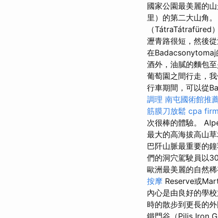
國家公園最美麗的山景之
里）的第二大山角
（TátraTátra
瀝青路很短，然後從
在Badacsony
酒外，油膩的麵包至
葡萄園之間行走，我
行車期間，可以從Bal
調理
南屯國術館推
筋膜刀放鬆
cpa fir
次很棒的體驗。 Alp
最大的高海拔高山
巴阡山脈最重要的
們的洞穴駕駛員以3
歐洲最美麗的自然稀有
按摩
Reserve或Mart
內心是由良好的學校
時的散步到更長的外國道
鐵門谷（Pilis I