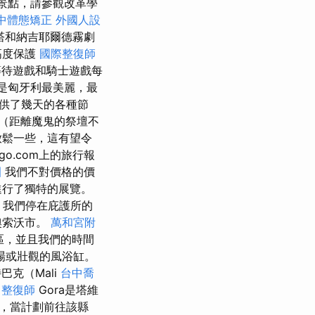
景點，請參觀改革學
中體態矯正
外國人設
塔和納吉耶爾德霧劇
高度保護
國際整復師
待遊戲和騎士遊戲每
不僅是匈牙利最美麗，最
供了幾天的各種節
菇岩（距離魔鬼的祭壇不
放鬆一些，這有望令
rigo.com上的旅行報
園
我們不對價格的價
進行了獨特的展覽。
，我們停在庇護所的
奧索沃市。
萬和宮附
區，並且我們的時間
場或壯觀的風浴缸。
巴克（Mali
台中喬
a
整復師
Gora是塔維
方，當計劃前往該縣