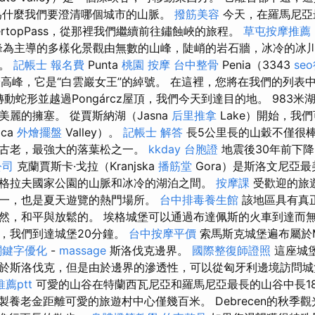
為什麼我們要澄清哪個城市的山脈。
撥筋美容
今天，在羅馬尼亞
rtopPass，從那裡我們繼續前往鏽蝕峽的旅程。
草屯按摩推薦
峰為主導的多樣化景觀由無數的山峰，陡峭的岩石牆，冰冷的冰
成。
記帳士 報名費
Punta
桃園 按摩
台中整骨
Penia（3343
se
高峰，它是“白雲巖女王”的綽號。 在這裡，您將在我們的列表
 轉動蛇形並越過Pongárcz屋頂，我們今天到達目的地。 983
麗的擁塞。 從賈斯納湖（Jasna
后里推拿
Lake）開始，我
ca
外燴擺盤
Valley）。
記帳士 解答
長5公里長的山穀不僅很
最古老，最強大的落葉松之一。
kkday 台胞證
地震後30年前下
公司
克蘭賈斯卡·戈拉（Kranjska
播筋堂
Gora）是斯洛文尼亞
格拉夫國家公園的山脈和冰冷的湖泊之間。
按摩課
受歡迎的旅
一，也是夏天遊覽的熱門場所。
台中排毒養生館
該地區具有真
然，和平與放鬆的。 埃格城堡可以通過布達佩斯的火車到達而
，我們到達城堡20分鐘。
台中按摩平價
索馬斯克城堡遍布屬於Maa
關鍵字優化
-
massage
斯洛伐克邊界。
國際整復師證照
這座城
於斯洛伐克，但是由於邊界的滲透性，可以從匈牙利邊境訪問城
薦ptt
可愛的山谷在特蘭西瓦尼亞和羅馬尼亞最長的山谷中長1
製養老金距離可愛的旅遊村中心僅幾百米。 Debrecen的秋季