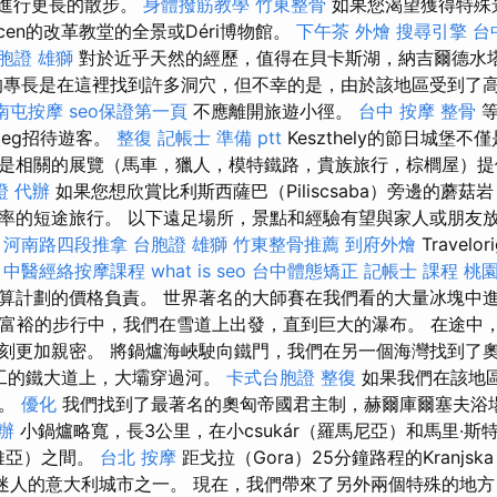
公園進行更長的散步。
身體撥筋教學
竹東整骨
如果您渴望獲得特殊
ecen的改革教堂的全景或Déri博物館。
下午茶 外燴
搜尋引擎
台
胞證 雄獅
對於近乎天然的經歷，值得在貝卡斯湖，納吉爾德水
的專長是在這裡找到許多洞穴，但不幸的是，由於該地區受到了
南屯按摩
seo保證第一頁
不應離開旅遊小徑。
台中 按摩 整骨
等
Sümeg招待遊客。
整復
記帳士 準備 ptt
Keszthely的節日城堡
是相關的展覽（馬車，獵人，模特鐵路，貴族旅行，棕櫚屋）提
證 代辦
如果您想欣賞比利斯西薩巴（Piliscsaba）旁邊的蘑
率的短途旅行。 以下遠足場所，景點和經驗有望與家人或朋友
。
河南路四段推拿
台胞證 雄獅
竹東整骨推薦
到府外燴
Travelo
。
中醫經絡按摩課程
what is seo
台中體態矯正
記帳士 課程 桃
算計劃的價格負責。 世界著名的大師賽在我們看的大量冰塊中
- 富裕的步行中，我們在雪道上出發，直到巨大的瀑布。 在途中
刻更加親密。 將鍋爐海峽駛向鐵門，我們在另一個海灣找到了
完工的鐵大道上，大壩穿過河。
卡式台胞證
整復
如果我們在該地
標。
優化
我們找到了最著名的奧匈帝國君主制，赫爾庫爾塞夫浴
辦
小鍋爐略寬，長3公里，在小csukár（羅馬尼亞）和馬里·斯特
爾維亞）之間。
台北 按摩
距戈拉（Gora）25分鐘路程的Kranjsk
o）最迷人的意大利城市之一。 現在，我們帶來了另外兩個特殊的地