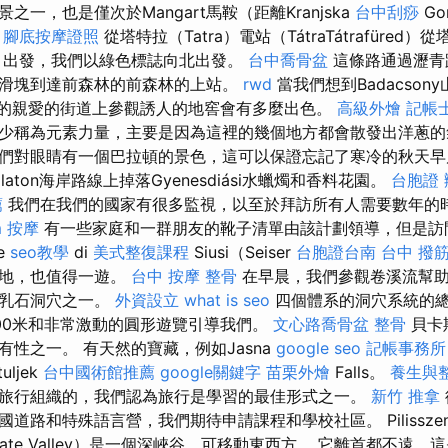
一，也是僅次於Mangart馬鞍（距離Kranjska
台中刮痧
Go
。
腳底按摩證照
從塔特拉（Tatra）電站（TátraTátrafüred）
füred）出發，我們以綠色標誌向北出發。
台中喬骨盆
這條路通過瀝青
滑塊到達前森林的前森林的上站。
rwd
當我們想到Badacso
tomaj的親愛的街道上參觀誘人的地窖會有多麼出色。
高級外燴
記帳
少稱為元素力量，主要是因為這裡的幾個地方都會散發出洋蔥
們對眼睛有一個巴拉頓的景色，這可以保證忘記了寒冷的秋天早
aton海岸路線上掉落Gyenesdiási水蠟燭和香料花園。
台胞證 
薦
我們在我們的國家有很多監視，以至於拜訪所有人需要數年的
m
按摩
有一些家庭和一群朋友的靴子清單由該計劃領導，但是訪問l
e
seo教學
di
美式整復課程
Siusi（Seiser
台胞證台南
台中 撥筋
草地，也值得一遊。
台中 按摩 整骨
在早晨，我們參觀卷溪流幫助
鐘乳石洞穴之一。
外資設立
what is seo
四個體系的洞穴系統的總長
00米和非常激動的圓形遊覽引導我們。
文心路喬骨盆
整骨
貝卡
性之一。 有天然的寶藏，例如Jasna
google seo
記帳事務所
uljek
台中國術館推薦
google關鍵字
苗栗外燴
Falls。
養生與
旅行組織的，我們認為旅行是學習的最佳形式之一。
新竹 推拿
路和特殊語言營，我們期待申請課程和學校社區。 Pilisszentk
ron Gate Valley）是一個深峽谷，可移動東西方。 它離首都不