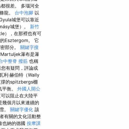
都很差。 多瑙河全
一條龍。
台中泡腳
以
Gyula城堡可以靠近
másy城堡）。
新竹
stle），在那裡也有可
Esztergom。 它
茂密部分。
關鍵字搜
Martuljek瀑布是瀑
台中整脊
撥筋
也稱
果您有疑問，評論或
瓦利·赫伯特（Wally
pitzbergs棚
氣平衡。
外國人開公
這可以阻止在大陸平
是幾個月以來連續的
降雪。
關鍵字優化
該
者有關的文化活動整
維也納的德國
按摩課