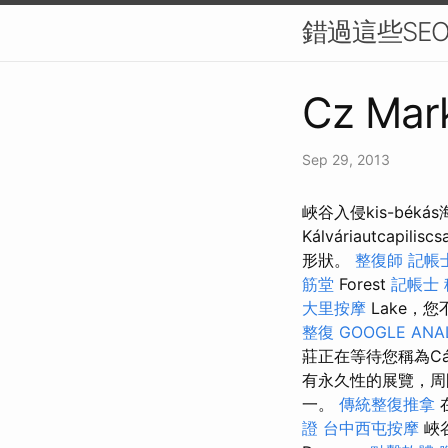
錯過這些SE
Cz Mark
Sep 29, 2013
峽谷入侵kis-bék
Kálváriautcapilis
形狀。
整復師
記帳
筋堂
Forest
記帳士
大里按摩
Lake，
整復
GOOGLE ANA
莊正在等待您稱為C
有永久性的展覽，
一。
傳統整復推拿
證
台中西屯按摩
峽