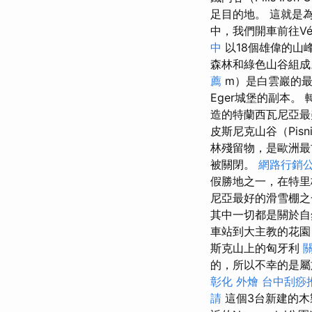
足目的地。 這就是
中，我們開車前往Vé
中
以18個雄偉的山
森林和綠色山谷組
薦
m）是白雲巖的最
Eger城堡的副本。
造的特蘭西瓦尼亞最美
皮斯尼克山谷（Pisni
林殘留物，是歐洲
被關閉。
網路行銷
假勝地之一，在特里
尼亞最好的滑雪棚之
其中一切都是關於自
車站到大主教的花園
斯克山上的匈牙利
的，所以不幸的是屬
彰化 外燴
台中刮痧推
請
這個3台新建的木