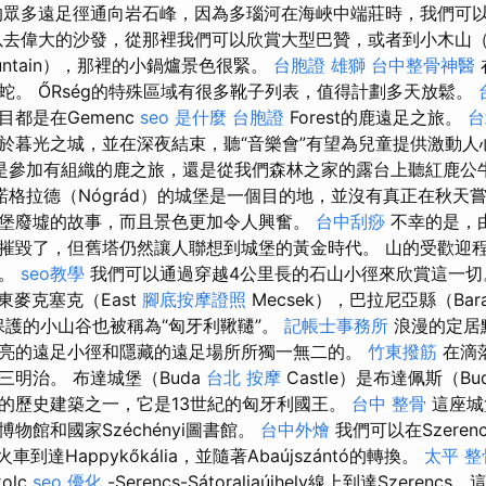
眾多遠足徑通向岩石峰，因為多瑙河在海峽中端莊時，我們可
去偉大的沙發，從那裡我們可以欣賞大型巴贊，或者到小木山（C
untain），那裡的小鍋爐景色很緊。
台胞證 雄獅
台中整骨神醫
蛇。 ŐRség的特殊區域有很多靴子列表，值得計劃多天放鬆。
都是在Gemenc
seo 是什麼
台胞證
Forest的鹿遠足之旅。
台
於暮光之城，並在深夜結束，聽“音樂會”有望為兒童提供激動
是參加有組織的鹿之旅，還是從我們森林之家的露台上聽紅鹿公
諾格拉德（Nógrád）的城堡是一個目的地，並沒有真正在秋天
堡廢墟的故事，而且景色更加令人興奮。
台中刮痧
不幸的是，
摧毀了，但舊塔仍然讓人聯想到城堡的黃金時代。 山的受歡迎
層。
seo教學
我們可以通過穿越4公里長的石山小徑來欣賞這一
東麥克塞克（East
腳底按摩證照
Mecsek），巴拉尼亞縣（Bara
受保護的小山谷也被稱為“匈牙利鞦韆”。
記帳士事務所
浪漫的定居
亮的遠足小徑和隱藏的遠足場所所獨一無二的。
竹東撥筋
在滴落
三明治。 布達城堡（Buda
台北 按摩
Castle）是布達佩斯（Bu
的歷史建築之一，它是13世紀的匈牙利國王。
台中 整骨
這座城
物館和國家Széchényi圖書館。
台中外燴
我們可以在Szeren
乘火車到達Happykőkália，並隨著Abaújszántó的轉換。
太平 整
kolc
seo 優化
-Serencs-Sátoraljaújhely線上到達Szere