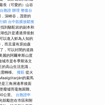
最長（可愛的）山谷
台胞證 辦理
整復台
川，深峽谷，茂密的
o行銷
台中筋膜放鬆推
中找到駱駝岩的副本和
米湖湖也許是通過滑坡創
們可以進入鮮為人知的
棒，而且還有原始森
降了，可以封閉的道路
最美麗的阿爾卑斯山度
遊城市是冬季斯洛文
正的高山生活意識，
無需轉移。
撥筋
從火
lgótarján的索馬
堡是三角洲邊界後面
堡廢墟而毫無困難。
80公里。
台胞證申
觀光鼓勵您在市區和附