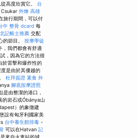
以從高度欣賞它。
台
sukar
外燴 高雄
在旅行期間，可以付
台中 整骨 dcard
每
北記帳士推薦
交配
人心的節目。
按摩學徒
牛，我們都會有舒適
嘗試，因為它的方法很
由於雷擊和爆炸性的
程度是由於其優越的
切。
杜拜簽證
素食 外
nya
腳底按摩證照
點是由整潔的港口，
的岩石或Óbánya山
dapest）的象徵建
堡設有匈牙利國家美
cs
台中養生館排毒
-
骨
可以在Hatvan
記
ncs，這是來自火車站的城