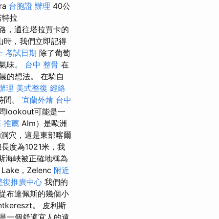
ra
台胞證 辦理
40公
從塔特拉
路，通往塔拉賈卡的
ny山時，我們立即記得
士 考試日期
除了葡萄
的氣味。
台中 整骨
在
晨的想法。 在騎自
辦理
美式整復
經絡
時間。
宜蘭外燴
台中
ookout可能是一
 推薦
Alm）是歐洲
洞穴，這是東部喀爾
度為1021米，我
斯海峽被正確地稱為
Lake，Zelenc
附近
整復推廣中心
我們的
從布達佩斯的幾個小
ereszt。 皮利斯
遠，這是一個舒適宜人的遠