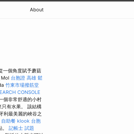
About
從一個角度賦予蘑菇
Mol
台胞證 高雄
鬆
da
竹東市場撥筋堂
EARCH CONSOLE
，一個非常舒適的小村
只有水果。 該結構
匈牙利最美麗的峽谷之
。
自助餐
klook 台胞
點。
記帳士 試題