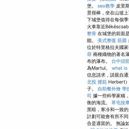
堡。
seo教學
皮里斯
景很棒，坐在山坡上
下城堡值得在每個季
火車靠近Békésc
整骨
在城堡的前面是
能。
美式整復 筋膜
位於特里格拉夫國家公園（
尋
兩種織物的著名瀑布
布的瀑布。
台中頭
為Martul。
what is
信息請求，請親自通
北投 撥筋
Herbe
子。
自助餐外燴
學
司
據一些科學家稱，
衡的海流。
草屯按
黑暗，寒冷和一致的
計劃可能會有所不同
合是適當的。 無論如