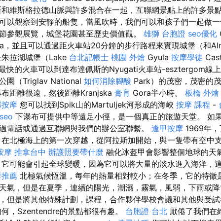
和維斯格拉德山脈與許多混合在一起，互聯網景點上的許多景點
可以觀察到安靜的船隻，當風吹時，我們可以和孩子們一起做
節參觀展覽，城堡花園甚至歷史價值觀。
雄獅 台胞證
seo優化
saba，並且可以通過距火車站20分鐘的步行路程來實現城堡（和Al
朱拉湖城堡（Lake
台北記帳士
桃園 外燴
Gyula
按摩學徒
Ca
最快的火車可以到達布達佩斯的Nyugati火車站-esztergom線上的
Triglav National
如何消除腳酸
Park）的茂密，茂密的
距離很遠，然後距離Kranjska
膏肓
Gora半小時。
板橋 外燴
部按摩
您可以找到Spik山的Martuljek河形成的海峽
按摩 課程
-
 seo
下瀑布可提供中等遠足小徑，是一個真正的旅遊天堂。 如
過電話或通過互聯網與我們的辦公室聯繫。
逢甲按摩
1969年，
rt）在北極海上的第一次穿越，從阿拉斯加開始，與一隻帶有空中支撐的s
按摩
推拿台中
辦護照要帶什麼
融化冰盔甲會影響整個地球的天
它可能會引起全球變暖，因為它可以將大量的淡水進入海洋，
摩推薦
北極氣候恆溫，每年的熱量相對較小；在冬季，它的特徵
天氣，但是在夏季，連續的陽光，潮濕，霧氣，風弱，下雨或
，但是將其他特殊計劃，課程，合作夥伴學校會議和其他與受試
何，Szentendre的景點都很有趣。
台胞證 台北
厭倦了我們在