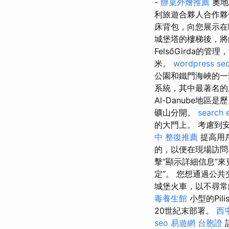
-
辦桌外燴推薦
奧地
利旅遊合夥人合作
床背包，向您展示在
城堡塔的樓梯後，將向
FelsőGirda的
米。
wordpress se
公園和鐵門海峽的
系統，其中最著名的
Al-Danube
礦山分開。
search 
的大門上。 考慮到
中
整復推薦
提高用戶
的，以便在現場訪
擊“顯示詳細信息”
定”。 您想通過公
城堡火車，以不尋常
毒養生館
小型的Pil
20世紀末部署。
西
seo
易遊網 台胞證