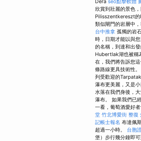
Dera
seo點擊軟體
欣賞到壯麗的景色，
Pilisszentke
類似閘門的岩層中，
台中推拿
孤獨的岩石
時，日期才能以與您
的名稱，到達和出
Hubertlak湖也被稱
在，我們將告訴您這
條路線更具技術性
列受歡迎的Tarpatak
瀑布更美麗，又是小型
水落在我們身後，大瀑布
瀑布。 如果我們已經
一看，葡萄酒愛好者
堂
竹北博愛街 整復
記帳士報名
布達佩
超過一小時。
台胞
堡）步行幾分鐘即可