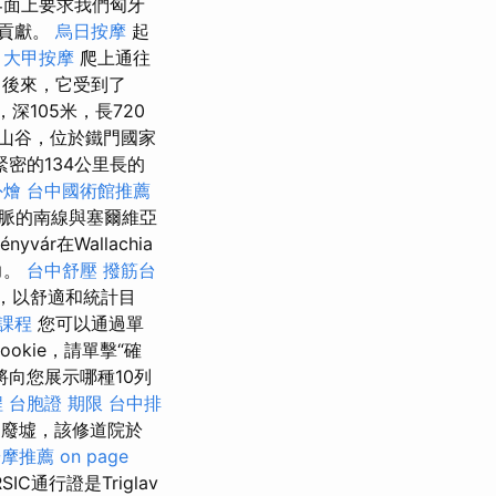
界面上要求我們匈牙
了貢獻。
烏日按摩
起
。
大甲按摩
爬上通往
a。 後來，它受到了
深105米，長720
山谷，位於鐵門國家
密的134公里長的
外燴
台中國術館推薦
山脈的南線與塞爾維亞
yvár在Wallachia
力。
台中舒壓
撥筋台
），以舒適和統計目
課程
您可以通過單
okie，請單擊“確
將向您展示哪種10列
程
台胞證 期限
台中排
道院的廢墟，該修道院於
按摩推薦
on page
通行證是Triglav