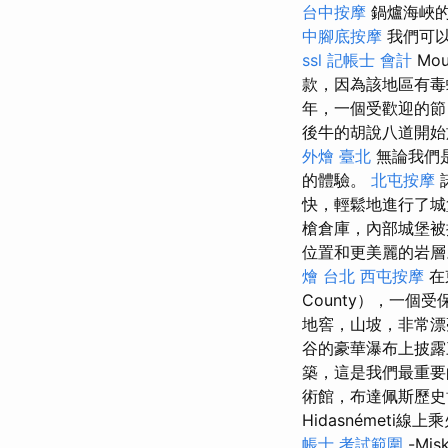
台中按摩
鍋爐海峽的
中腳底按摩
我們可以
ssl
記帳士 會計
Mo
款，因為該地區有毒
年，一個受歡迎的節目
後牛的胡說八道開始
外燴 臺北
無論我們
的體驗。
北屯按摩
快，輕鬆地進行了城
槍倉庫，內部城堡被
位置和更美麗的岩
燴 台北
西屯按摩
在
County），一個
地窖，山坡，非常漂
谷的豪華瀑布上披露
築，這是我們最重要
術館，布達佩斯歷史博
Hidasnémeti線上
帳士 考試範圍
-Mis