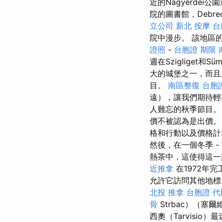
近的Nagyerdei
院的圖書館，Debr
立公司
新北 按摩
台
院中漫步。 該地區
證照
-
台胞證 期限
週在Szigliget和
大的城堡之一，而且
目。
南區整復
台胞
遠），讓我們期待輕
人難忘的秋季節目
價不被認為是出價
格和行動以及價格計
然後，在一個冬季 
熱茶中，這使得這一
近推拿
在1972年
允許它訪問其他地
北投 推拿
台胞證 代
骨
Strbac）（塞
西奧（Tarvisi