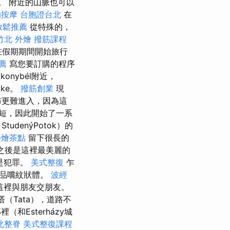
）。 附近的山脈也可以
油按摩
台胞證台北
在
放鬆推薦
從特殊的，
竹北 外燴
撥筋課程
在假期期間開始旅行
薦
寫您要訂購的程序
konybél附近，
ake。
撥筋創業
現
布更難進入，因為這
邊很短，因此開始了一系
tudenýPotok）的
外燴茶點
留下很長的
之後是這裡最美麗的
將是犯罪。
美式整復
乍
試品嚐紋狀體。
波經
這裡與朋友交朋友。
塔（Tata），道路不
Esterházy城
北整脊
美式整復課程