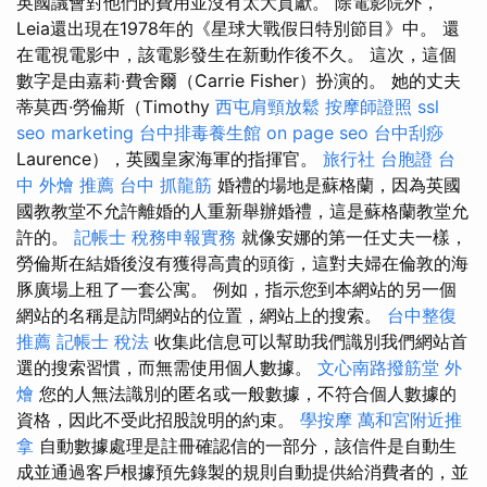
英國議會對他們的費用並沒有太大貢獻。 除電影院外，
Leia還出現在1978年的《星球大戰假日特別節目》中。 還
在電視電影中，該電影發生在新動作後不久。 這次，這個
數字是由嘉莉·費舍爾（Carrie Fisher）扮演的。 她的丈夫
蒂莫西·勞倫斯（Timothy
西屯肩頸放鬆
按摩師證照
ssl
seo marketing
台中排毒養生館
on page seo
台中刮痧
Laurence），英國皇家海軍的指揮官。
旅行社 台胞證
台
中 外燴 推薦
台中 抓龍筋
婚禮的場地是蘇格蘭，因為英國
國教教堂不允許離婚的人重新舉辦婚禮，這是蘇格蘭教堂允
許的。
記帳士 稅務申報實務
就像安娜的第一任丈夫一樣，
勞倫斯在結婚後沒有獲得高貴的頭銜，這對夫婦在倫敦的海
豚廣場上租了一套公寓。 例如，指示您到本網站的另一個
網站的名稱是訪問網站的位置，網站上的搜索。
台中整復
推薦
記帳士 稅法
收集此信息可以幫助我們識別我們網站首
選的搜索習慣，而無需使用個人數據。
文心南路撥筋堂
外
燴
您的人無法識別的匿名或一般數據，不符合個人數據的
資格，因此不受此招股說明的約束。
學按摩
萬和宮附近推
拿
自動數據處理是註冊確認信的一部分，該信件是自動生
成並通過客戶根據預先錄製的規則自動提供給消費者的，並