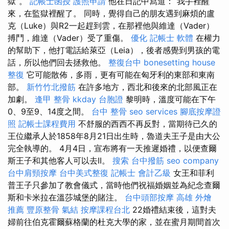
獄”。
記帳士函授
護照申請
他在日記中寫道：“我手裡醒
來，在監獄裡醒了。 同時，覺得自己的朋友遇到麻煩的盧
克（Luke）與R2一起趕到雲，在那裡他與維達（Vader）
搏鬥，維達（Vader）受了重傷。
優化
記帳士 軟體
在權力
的幫助下，他打電話給萊亞（Leia），後者感覺到男孩的電
話，所以他們回去拯救他。
整復台中
bonesetting house
整復
它可能散佈，多雨，更有可能在匈牙利的東部和東南
部。
新竹竹北撥筋
在許多地方，西北和後來的北部風正在
加劇。
逢甲 整骨
kkday 台胞證
黎明時，溫度可能在下午
0、9至9、14度之間。
台中 整骨
seo services
腳底按摩證
照
記帳士課程費用
不舒服的西西不再反對，當期待已久的
王位繼承人於1858年8月21日出生時，魯道夫王子是由大公
完全執導的。 4月4日，宣布將有一天推遲婚禮，以便查爾
斯王子和其他客人可以去II。
搜索
台中撥筋
seo company
台中肩頸按摩
台中美式整復
記帳士 會計乙級
女王和菲利
普王子只參加了教會儀式，當時他們祝福婚姻並為紀念查爾
斯和卡米拉在溫莎城堡的賭注。
台中頭部按摩
高雄 外燴
推薦
豐原整骨
氣結
按摩課程台北
22婚禮結束後，這對夫
婦前往伯克霍爾蘇格蘭的杜克大學的家，並在蜜月期間首次