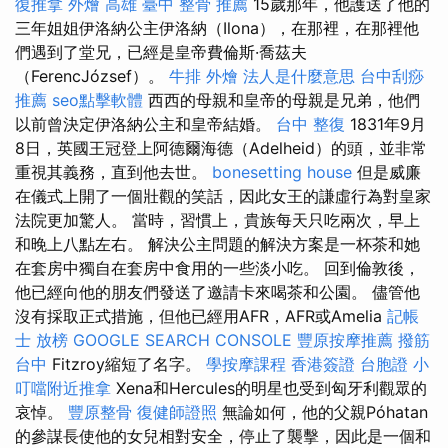
復推拿
外燴 高雄
臺中 整骨 推薦
15歲那年，他護送了他的
三年姐姐伊洛納公主伊洛納（Ilona），在那裡，在那裡他
們遇到了堂兄，已經是皇帝費倫斯·喬茲夫
（FerencJózsef）。
牛排 外燴
法人是什麼意思
台中刮痧
推薦
seo點擊軟體
西西的母親和皇帝的母親是兄弟，他們
以前曾決定伊洛納公主和皇帝結婚。
台中 整復
1831年9月
8日，英國王冠登上阿德爾海德（Adelheid）的頭，並非常
重視其義務，直到他去世。
bonesetting house
但是威廉
在儀式上開了一個壯觀的笑話，因此女王的謙虛行為對皇家
法院更加驚人。 當時，習慣上，貴族每天只吃兩次，早上
和晚上八點左右。 解決公主問題的解決方案是一杯茶和她
在套房中獨自在套房中食用的一些淡小吃。 回到倫敦後，
他已經向他的朋友們發送了邀請卡來喝茶和公園。 儘管他
沒有採取正式措施，但他已經用AFR，AFR或Amelia
記帳
士 放榜
GOOGLE SEARCH CONSOLE
豐原按摩推薦
撥筋
台中
Fitzroy縮短了名字。
學按摩課程
香港簽證 台胞證
小
叮噹附近推拿
Xena和Hercules的明星也受到匈牙利觀眾的
哀悼。
豐原整骨
復健師證照
無論如何，他的父親Póhatan
的參謀長使他的女兒相對安全，停止了襲擊，因此是一個和