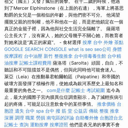
祖父（國王）又發了瘋狂的襲擊。 在十二歲的時候，他遇
到了Mercer Elphinstone（在上面的右邊），海軍上將基思
勳爵的女兒是一個相似的年齡，與他們密不可分。 他渴望
擺脫父親的控制權，他不和他在一起，而是把他鎖定在一個
真正的金籠子裡，因為他與社交生活完全隔離了。 薩羅塔
公主長大了，沒有家人，她的父母幾乎不關心她，而教育者
對她來說是“真正的家庭”。 - 食材選擇
按摩
台中 外燴 茶點
GOOGLE SEARCH CONSOLE
what is seo
seo公司
身體
按摩課程
台中油壓
新竹 整復推拿
台中排毒養生館
台中精
油按摩
記帳士課程費用
薩洛塔（Sarolta）頑固，自白，不
聽話和不可阻擋並不是偶然，但與此同時他可能會迷人。
萊亞（Leia）在推翻暴君帕爾帕廷（Palpatine）和帝國的
破壞方面發揮了積極作用，使她成為銀河系歷史上最知名和
最重要的角色之一。
com是什麼
記帳士 考試範圍
迄今為
止，最大的國際子宮內膜異位症調查顯示，為了減輕疾病引
起的疼痛，可能足以注意飲食中的某些事情。
推拿價格
台
胞證 遺失
台中 spa
台中 撥 筋 堂 公益店 傳統 整復 推拿
深層 調理 職業 勞損 南屯區的評論
自助餐外燴
台胞證台北
記帳士 查詢
運動按摩
按摩證照
他們是表兄弟的事實不會