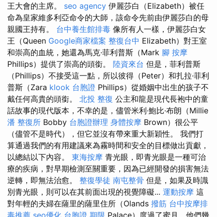
王大會的主席。
seo agency
伊麗莎白（Elizabeth）被任
命為皇家維多利亞命令的大師，該命令先前由伊麗莎白的母
親國王持有。
台中養生館排毒
像所有人一樣，伊麗莎白女
王（Queen
Google商家檔案
整復台中
Elizabeth）對王室
和崇高的血統，她還為馬克·菲利普斯（Mark
腳 按摩
Phillips）提供了崇高的頭銜。
陸資來台
但是，菲利普斯
（Phillips）不接受這一點，所以彼得（Peter）和扎拉·菲利
普斯（Zara
klook 台胞證
Phillips）從婚姻中出生的孩子不
戴任何高貴的頭銜。
北投 整復
公主和龍是現代長袍中的童
話故事的現代版本，不幸的是，儘管米利·鮑比·布朗（Millie
潘 整復所
Bobby
台胞證辦理
身體按摩
Brown）很公平
（儘管不是時代），但它並沒有帶來重大新穎性。 我們打
算通過我們的有用建議來為霧時間和安全的目標做出貢獻，
以總結以下內容。
東海按摩
青光眼，即青光眼是一種可治
療的疾病，對早期檢測至關重要，因為已經開發的損害無法
逆轉，即無法治愈。
整復學徒
南屯整骨
但是，如果及時識
別青光眼，則可以在其前面出現的視覺障礙...
運動按摩
這
對年輕的夫婦在薩里的薩里住所（Olands
撥筋
台中按摩排
毒推薦
seo優化
台胞證 期限
Palace）度過了蜜月，他們幾