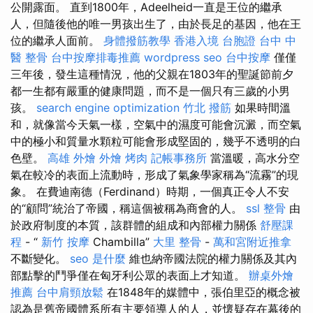
公開露面。 直到1800年，Adeelheid一直是王位的繼承
人，但隨後他的唯一男孩出生了，由於長足的基因，他在王
位的繼承人面前。
身體撥筋教學
香港入境 台胞證
台中 中
醫 整骨
台中按摩排毒推薦
wordpress seo
台中按摩
僅僅
三年後，發生這種情況，他的父親在1803年的聖誕節前夕
都一生都有嚴重的健康問題，而不是一個只有三歲的小男
孩。
search engine optimization
竹北 撥筋
如果時間溫
和，就像當今天氣一樣，空氣中的濕度可能會沉澱，而空氣
中的極小和質量水顆粒可能會形成堅固的，幾乎不透明的白
色壁。
高雄 外燴
外燴 烤肉
記帳事務所
當溫暖，高水分空
氣在較冷的表面上流動時，形成了氣象學家稱為“流霧”的現
象。 在費迪南德（Ferdinand）時期，一個真正令人不安
的“顧問”統治了帝國，稱這個被稱為商會的人。
ssl
整骨
由
於政府制度的本質，該群體的組成和內部權力關係
舒壓課
程
- “
新竹 按摩
Chambilla”
大里 整骨
-
萬和宮附近推拿
不斷變化。
seo 是什麼
維也納帝國法院的權力關係及其內
部點擊的鬥爭僅在匈牙利公眾的表面上才知道。
辦桌外燴
推薦
台中肩頸放鬆
在1848年的媒體中，張伯里亞的概念被
認為是舊帝國體系所有主要領導人的人，並懷疑存在幕後的