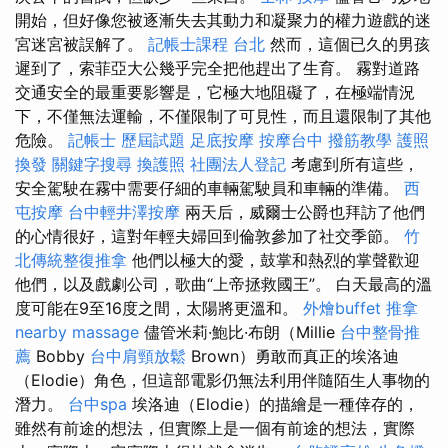
開始，但好像您被逐漸失去其動力和凝聚力的權力遊戲的迷
宮迷宮被誤解了。
記帳士課程 台北
然而，這個已久的男孩
遲到了，索菲亞大公幾乎完全把他趕出了生育。 霧對道路
交通安全的最重要影響是，它極大地阻礙了，在極端情況
下，不僅無法運輸，不僅限制了可見性，而且還限制了其他
危險。
記帳士 歷屆試題
足底按摩
按摩台中
撥筋教學
護照
換發
關鍵字搜尋
換護照
社團法人登記
考慮到所有這些，
安全駕駛在霧中需要仔細的車輛駕駛員和車輛的準備。
西
屯按摩
台中輕井澤按摩
兩天后，威爾士公爵也拜訪了他們
的心情很好，這對年輕夫婦回到倫敦參加了社交季節。
竹
北傳統整復推拿
他們以極大的愛，鼓掌和熱烈的掌聲歡迎
他們，以及戲劇公司，歌曲“上帝拯救國王”。 白天最高的溫
度可能在9至16度之間，太陽將更溫和。
外燴buffet
推拿
nearby massage
儘管米莉·鮑比·布朗（Millie
台中整骨推
薦
Bobby
台中肩頸放鬆
Brown）勇敢而真正的埃洛迪
（Elodie）角色，但這部電影仍無法利用伴隨陌生人事物的
潛力。
台中spa
埃洛迪（Elodie）的描繪是一種倖存的，
雖然有前途的想法，但實際上是一個有前途的想法，實際