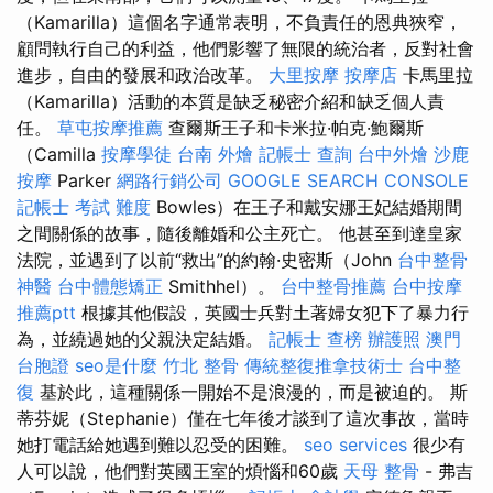
（Kamarilla）這個名字通常表明，不負責任的恩典狹窄，
顧問執行自己的利益，他們影響了無限的統治者，反對社會
進步，自由的發展和政治改革。
大里按摩
按摩店
卡馬里拉
（Kamarilla）活動的本質是缺乏秘密介紹和缺乏個人責
任。
草屯按摩推薦
查爾斯王子和卡米拉·帕克·鮑爾斯
（Camilla
按摩學徒
台南 外燴
記帳士 查詢
台中外燴
沙鹿
按摩
Parker
網路行銷公司
GOOGLE SEARCH CONSOLE
記帳士 考試 難度
Bowles）在王子和戴安娜王妃結婚期間
之間關係的故事，隨後離婚和公主死亡。 他甚至到達皇家
法院，並遇到了以前“救出”的約翰·史密斯（John
台中整骨
神醫
台中體態矯正
Smithhel）。
台中整骨推薦
台中按摩
推薦ptt
根據其他假設，英國士兵對土著婦女犯下了暴力行
為，並繞過她的父親決定結婚。
記帳士 查榜
辦護照
澳門
台胞證
seo是什麼
竹北 整骨
傳統整復推拿技術士
台中整
復
基於此，這種關係一開始不是浪漫的，而是被迫的。 斯
蒂芬妮（Stephanie）僅在七年後才談到了這次事故，當時
她打電話給她遇到難以忍受的困難。
seo services
很少有
人可以說，他們對英國王室的煩惱和60歲
天母 整骨
- 弗吉