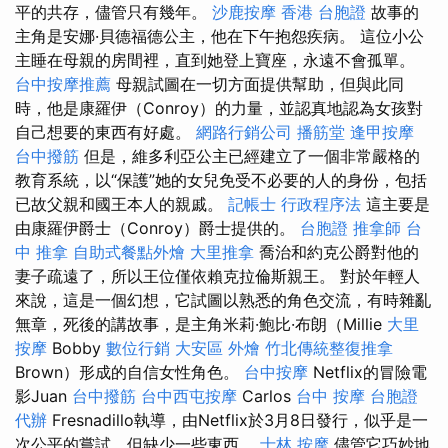
平的共存，儘管只有幾年。
沙鹿按摩
香港 台胞證
故事的
主角是安娜·貝德福德公主，他在下午抱怨疾病。 這位小公
主睡在母親的房間裡，直到她登上寶座，永遠不會孤單。
台中按摩推薦
母親試圖在一切方面提供幫助，但與此同
時，他是康羅伊（Conroy）的力量，並認真地認為女孩對
自己想要的東西有好處。
網路行銷公司
播筋堂
逢甲按摩
台中撥筋
但是，維多利亞公主已經建立了一個非常嚴格的
教育系統，以“保護”她的女兒免受不必要的人的身份，包括
已故父親和國王本人的親戚。
記帳士 行政程序法
這主要是
由康羅伊爵士（Conroy）爵士提供的。
台胞證
推拿師
台
中 推拿
自助式餐點外燴
大里推拿
喬治和約克公爵對他的
妻子疏遠了，所以王位僅依賴克拉倫斯親王。 對於年輕人
來說，這是一個幻想，它試圖以熟悉的角色交流，有時雜亂
無章，死後的講故事，是主角米莉·鮑比·布朗（Millie
大里
按摩
Bobby
數位行銷
大安區 外燴
竹北傳統整復推拿
Brown）形成的自信女性角色。
台中按摩
Netflix的冒險電
影Juan
台中撥筋
台中西屯按摩
Carlos
台中 按摩
台胞證
代辦
Fresnadillo執導，由Netflix於3月8日發行，似乎是一
次公平的嘗試，但缺少一些東西。
士林 按摩
儘管它巧妙地