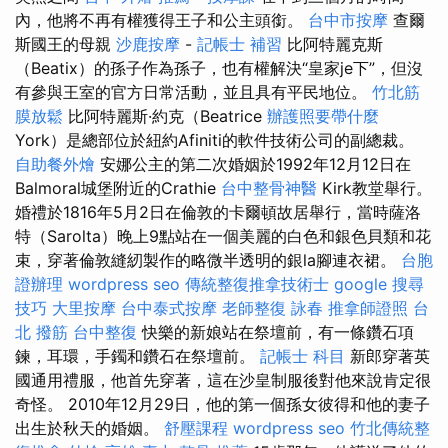
內，他將不再有權獲得王子和公主頭銜。
台中市按摩
查爾
斯國王的母親
沙鹿按摩
-
記帳士 補習
比阿特麗克斯
（Beatix）的孫子作為孫子，也有權解決“皇家je下”，但沒
有參與王室的官方日常活動，並且具有平民地位。
竹北筋
膜放鬆
比阿特麗斯·約克（Beatrice
辦護照要帶什麼
York）是總部位於紐約Afiniti的軟件技術公司的副總裁。
自助餐外燴
安娜公主的第二次婚姻於1992年12月12日在
Balmoral城堡附近的Crathie
台中整骨神醫
Kirk教堂舉行。
婚禮於1816年5月2日在倫敦的卡爾頓故居舉行，當時薩洛
特（Sarolta）晚上9點站在一個美麗的白色和銀色貝類和花
束，穿著倫敦縫紉製作的略微半透明的銀la腳連衣裙。
台胞
證辦理
wordpress seo
傳統整復推拿技術士
google 搜尋
技巧
大里按摩
台中泰式按摩
老師整復 詠春
推拿師證照
台
北 撥筋
台中整復
快樂的新娘站在祭壇前，有一條鑽石項
鍊，耳環，手鐲和鑽石在祭壇前。
記帳士 科目
新郎穿著英
國通用禮服，他首先穿著，這在沙皇制服後對他來說肯定很
奇怪。 2010年12月29日，他的第一個孫女彼得和他的妻子
出生於秋天的婚姻。
舒壓課程
wordpress seo
竹北傳統整