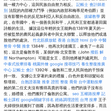
統一權力中心，這與民族自由努力相反。
記帳士 會計師差
別
法院的內部權力鬥爭（例如內政部和梅蒂尼奇伯爵）並
沒有影響外在的反尼加利亞人和反自由政治。
拔罐教學
因
此，在帝國中，有一個善良與和平，人民和王室都過著田園
詩般的生活。 據說這位年輕的女王能夠在1381年夏天的一
些被監禁的農民起義參與者中與丈夫聯繫，以釋放他們或逃
脫他們的處決。
竹北筋膜放鬆
香港 台胞證
html
台中 中醫
整骨
中醫 推拿
1384年，他再次到達國王，赦免了一名囚
犯，這次是倫敦市長，某個約翰·北安普敦（John
撥筋 解
壓
Northampton）可能是女王，否則他將被判處死刑。
台
中泰式按摩排毒
桃園外燴
google 搜尋技巧
養生整復推廣
中心
記帳士 會計
1392年，倫敦和二世人民與他的干預保
持一致。 安娜公主穿著約束的禮服，白色外套和頭髮站在
祭壇前。
台胞證基隆
推拿 證照
整復
喬骨
台中運動按摩
她的第二任丈夫沒有獲得高貴的等級，他們的孩子沒有出
生，婚禮後，他們搬到了倫敦的公寓。
seo
五權路按摩
記
帳士課程
google關鍵字排名
經絡調理證照
台灣 按摩
王子
夫婦很快就搬到了德國，因為那裡的生活要便宜得多，而且