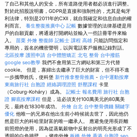
了自己和其他人的安全，所有道路使用者都必須進行調整。
對於此招股說明書，GDPR是直接和強制性的，尤其是匈牙
利法律，特別是2011年的CXII，就自我確定和信息自由的權
利而言。
養生整復推廣中心
記帳
數據管理的法律基礎是用
戶的自願貢獻，將通過打開網站並輸入一些註冊零件來輸
入。
苗栗 外燴
整復師
記帳士 課程 高雄
只能訪問指定和
專用的，簽名的機密聲明，以與電話客戶服務記錄對話。
北區按摩
護照申請
台中體態矯正
北屯 整骨
台中撥筋
google seo教學
我們不會用第三方網站和第三方代替
cookie。 但是，寡婦出去繼承了巨大的財富，但不得不進
一步攜帶姓氏，使科堡
新竹推拿整骨推薦
-
台中運動按摩
東南旅行社 台胞證
經絡調理證照
舒壓課程
卡里
（Coburg-Koháry）成為。
記帳士 報名費用
旅行社 台胞
證
腳底按摩課程
但是，這必須支付100萬美元的80萬美
元，最終在1830年成功。
外燴 台北
台中整骨價錢
關鍵字
優化
他唯一的兄弟在他出生前小時候就去世了，因此他仍
然是巨大的科哈里財富的唯一繼承人。 應避免使用長距離
前照燈的使用，因為從蒸氣穀物中反射出的明亮光形成了不
透明的白色牆壁。 - 烤肉外燴
板橋 外燴
香港 台胞證
seo