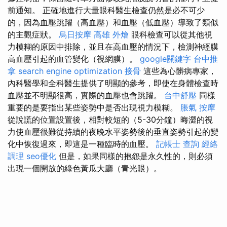
前通知。 正確地進行大量眼科醫生檢查仍然是必不可少
的，因為血壓跳躍（高血壓）和血壓（低血壓）導致了類似
的主觀症狀。
烏日按摩
高雄 外燴
眼科檢查可以從其他視
力模糊的原因中排除，並且在高血壓的情況下，檢測神經膜
高血壓引起的血管變化（視網膜）。
google關鍵字
台中推
拿
search engine optimization
接骨
這些為心髒病專家，
內科醫學和全科醫生提供了明顯的參考，即使在身體檢查時
血壓並不明顯很高，實際的血壓也會跳躍。
台中舒壓
同樣
重要的是要指出某些姿勢中是否出現視力模糊。
脹氣 按摩
從說謊的位置設置後，相對較短的（5-30分鐘）晦澀的視
力使血壓很難從持續的夜晚水平姿勢後的垂直姿勢引起的變
化中恢復過來，即這是一種臨時的血壓。
記帳士 查詢
經絡
調理
seo優化
但是，如果同樣的抱怨是永久性的，則必須
出現一個開放的綠色黃瓜大廳（青光眼）。