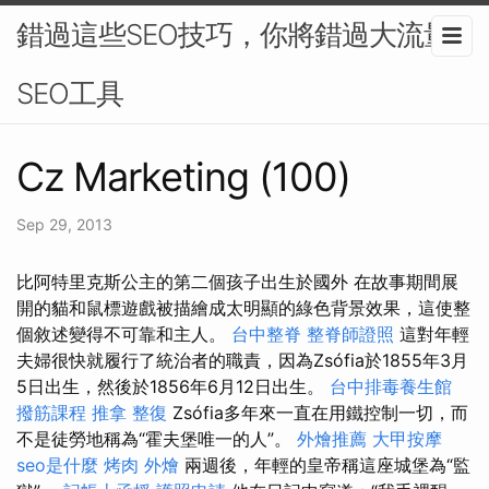
錯過這些SEO技巧，你將錯過大流量-
SEO工具
Cz Marketing (100)
Sep 29, 2013
比阿特里克斯公主的第二個孩子出生於國外 在故事期間展
開的貓和鼠標遊戲被描繪成太明顯的綠色背景效果，這使整
個敘述變得不可靠和主人。
台中整脊
整脊師證照
這對年輕
夫婦很快就履行了統治者的職責，因為Zsófia於1855年3月
5日出生，然後於1856年6月12日出生。
台中排毒養生館
撥筋課程
推拿 整復
Zsófia多年來一直在用鐵控制一切，而
不是徒勞地稱為“霍夫堡唯一的人”。
外燴推薦
大甲按摩
seo是什麼
烤肉 外燴
兩週後，年輕的皇帝稱這座城堡為“監