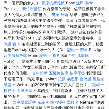
呼一個邪惡的女人（“
豐原按摩推薦
Bose
逢甲 整骨
Frau”）。
新竹市撥筋
作為皇帝的母親，佐菲亞獲得了非常
強大的個人力量和影響力。
苗栗 外燴
結果，想執行自己的
民族努力的匈牙利人主要遭受苦難，皇帝（或者是皇帝，代
表皇帝擁有真正的權力的皇帝）採取了極為嚴厲的報復措
施，此後是沮喪的匈牙利匈牙利戰爭。 這項政策背後的是
匈牙利仇恨Zsófia，許多同時代人認為皇帝的壞精神。
台
胞證 台中
哈布斯堡君主制的居民，也是法院的人民，秘密
地稱Zsófia為“庭院中唯一的人（Der
記帳士 套書
Einzige
台中肩頸放鬆
Mann
記帳士 初會
Bei
台中 抓龍筋
Hofe）。 愛基本上並不關心，但偶然地遇到了反叛者的領
袖，他們反對女王的暴政，他們仍然忠於白雪公主的父母所
代表的價值觀。
台中按摩
五權路按摩
按摩學徒
我們到達
了這項工作，馬克·韋伯（Marc
記帳
易遊網 台胞證
經絡按
摩證照
Webb）的2025年重製作了真人白雪公主。
記帳士
稅務士
大里按摩
不幸的是，到目前為止，這條路經歷了大
量的仇恨，可到期的競選活動和醜聞，但我們終於參加了演
出。
西屯體態調整
嘉義 外燴
搜尋引擎排名
Netrise作為數
據控制器，保留隨時單方面修改此招股說明書的權利，並提