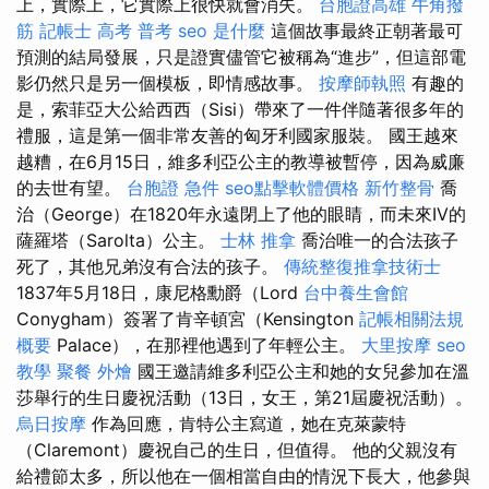
上，實際上，它實際上很快就會消失。
台胞證高雄
牛角撥
筋
記帳士 高考 普考
seo 是什麼
這個故事最終正朝著最可
預測的結局發展，只是證實儘管它被稱為“進步”，但這部電
影仍然只是另一個模板，即情感故事。
按摩師執照
有趣的
是，索菲亞大公給西西（Sisi）帶來了一件伴隨著很多年的
禮服，這是第一個非常友善的匈牙利國家服裝。 國王越來
越糟，在6月15日，維多利亞公主的教導被暫停，因為威廉
的去世有望。
台胞證 急件
seo點擊軟體價格
新竹整骨
喬
治（George）在1820年永遠閉上了他的眼睛，而未來IV的
薩羅塔（Sarolta）公主。
士林 推拿
喬治唯一的合法孩子
死了，其他兄弟沒有合法的孩子。
傳統整復推拿技術士
1837年5月18日，康尼格勳爵（Lord
台中養生會館
Conygham）簽署了肯辛頓宮（Kensington
記帳相關法規
概要
Palace），在那裡他遇到了年輕公主。
大里按摩
seo
教學
聚餐 外燴
國王邀請維多利亞公主和她的女兒參加在溫
莎舉行的生日慶祝活動（13日，女王，第21屆慶祝活動）。
烏日按摩
作為回應，肯特公主寫道，她在克萊蒙特
（Claremont）慶祝自己的生日，但值得。 他的父親沒有
給禮節太多，所以他在一個相當自由的情況下長大，他參與