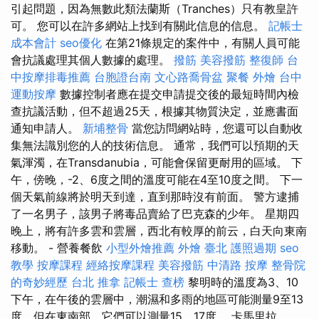
引起問題，因為無數此類法蘭斯（Tranches）只有教皇許
可。 您可以在許多網站上找到有關此信息的信息。
記帳士
成本會計
seo優化
在第21條規定的案件中，有關人員可能
會抗議處理其個人數據的處理。
撥筋
美容撥筋
整復師
台
中按摩排毒推薦
台胞證台南
文心路喬骨盆
聚餐 外燴
台中
運動按摩
數據控制者應在提交申請提交後的最短時間內檢
查抗議活動，但不超過25天，根據其物質決定，並應書面
通知申請人。
新埔整骨
當您訪問網站時，您還可以自動收
集無法識別您的人的技術信息。 通常，我們可以預期的天
氣渾濁，在Transdanubia，可能會保留更耐用的區域。 下
午，傍晚，-2、6度之間的溫度可能在4至10度之間。 下一
個天氣前線將於明天到達，直到那時沒有前面。 警方逮捕
了一名男子，該男子將毒品賣給了巴克森的少年。 星期四
晚上，將有許多雲和雲層，西北有較厚的前云，白天向東南
移動。 - 營養餐飲
小型外燴推薦
外燴 臺北
護照過期
seo
教學
按摩課程
經絡按摩課程
美容撥筋
中清路 按摩
整骨院
的奇妙經歷
台北 推拿
記帳士 查榜
黎明時的溫度為3、10
下午，在午後的雲層中，潮濕和多雨的地區可能測量9至13
度，但在東南部，它們可以測量15、17度。 卡馬里拉