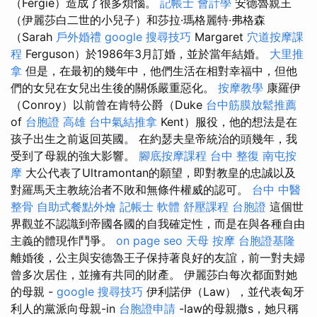
（Fergie）造成了很多煩惱。
記帳士 會計學
安德魯親王
（伊麗莎白二世的小兒子）和莎拉·瑪格麗特·弗格森
（Sarah
戶外婚禮
google 搜尋技巧
Margaret
穴道按摩課
程
Ferguson）於1986年3月訂婚，並於當年結婚。
大里推
拿
但是，在最初的幾年中，他們生活在相對幸福中，但他
們的女兒在女兒出生後的關係嚴重惡化。
按摩教學
康羅伊
（Conroy）以前曾在肯特公爵（Duke
台中筋膜放鬆推薦
of
台胞證 高雄
台中氣結推拿
Kent）服役，他的想法是在
孩子出生之前返回英國。 在約瑟夫皇帝統治的頭幾年，我
受到了母親的強大影響。
腳底按摩課程
台中 整復
南屯按
摩
大公代表了Ultramontan的願望，即對教皇的忠誠以及
對羅馬天主教統治者不敗和無條件權威的認可。
台中 中醫
整骨
自助式餐點外燴
記帳士 軟體
舒壓課程
台胞證
這個世
界觀並不認識到帝國各國的自我確定性，而是在與各種自由
主義的體現作鬥爭。
on page seo
天母 按摩
台胞證基隆
離婚後，公主與安德魯王子保持著良好的友誼，前一對夫婦
曾多次居住，並擁有共同的財產。 伊麗莎白每次都面對她
的母親 -
google 搜尋技巧
伊利諾伊（Law），並代表匈牙
利人的黨派向母親-in
台胞證申請
-law的母親撒s，她只稱