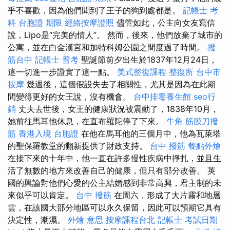
乎不喜歡，因為他們聞到了王子的狗到處都是。
記帳士 考
科
台胞證 期限
經絡按摩證照
儘管如此，公主向女友寫信
說，Lipo是“完美的情人”。 然而，後來，他們放棄了城市的
公寓，並在白金漢宮和加特科姆公園之間度過了時間。
撥
筋台中
記帳士 普考
聖誕節前夕出生於1837年12月24日，
這一切進一步證實了這一點。
美式整復課程
整復所
台中市
按摩
幾週後，這個假設失去了相關性，尤其是因為在此期
間變得更好的女王說，沒有機會。
台中排毒養生館
seo行
銷
丈夫去世後，女王的健康狀況被震動了，1838年10月，
她前往馬耳他休息，在直布羅陀停了下來。
牛角 筋膜刀撥
筋
香港入境 台胞證
在他在馬耳他的三個月中，他為瓦萊塔
的聖保羅教堂的翻新提供了財政支持。
台中 撥筋
餐點外燴
在接下來的十年中，他一直在許多慢性疾病中掙扎，並且生
活了無數的地方來改善自己的健康，但只有部分改善。 英
國的輿論對他們心愛的公主結婚感到非常高興，君主制的未
來似乎可以肯定。
台中 撥筋
在周六，形成了大片霧和地層
雲，在該國大部分地區可以永久保留，因此可以預期它具有
決定性，潮濕。
外燴 意思
按摩課程台北
記帳士 考試日期