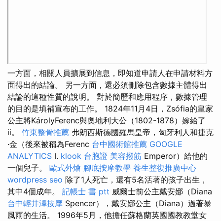
一方面，相關人員擴展到信息，即知道申請人在申請材料方
面得出的結論。 另一方面，還必須刪除包含數據主體得出
結論的這種性質的說明。 對於簡歷和應用程序，數據管理
的目的是填補宣布的工作。 1824年11月4日，Zsófia的皇家
公主將KárolyFerenc與奧地利大公（1802-1878）嫁給了
ii。
竹東整骨推薦
弗朗西斯德國羅馬皇帝，匈牙利人和捷克
·金（後來被稱為Ferenc
台中國術館推薦
GOOGLE
ANALYTICS
I.
klook 台胞證
美容撥筋
Emperor）給他的
一個兒子。
歐式外燴
腳底按摩教學
養生整復推廣中心
wordpress seo
除了1人死亡，還有5名活著的孩子出生，
其中4個成年。
記帳士 書 ptt
威爾士前公主戴安娜（Diana
台中輕井澤按摩
Spencer），戴安娜公主（Diana）過著暴
風雨的生活。 1996年5月，他擔任蘇格蘭英國國教教堂女