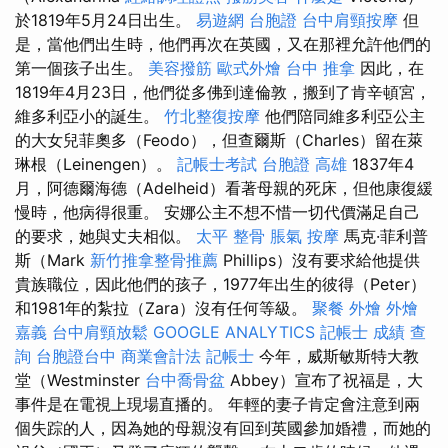
於1819年5月24日出生。
易遊網 台胞證
台中肩頸按摩
但
是，當他們出生時，他們再次在英國，又在那裡允許他們的
第一個孩子出生。
美容撥筋
歐式外燴
台中 推拿
因此，在
1819年4月23日，他們從多佛到達倫敦，搬到了肯辛頓宮，
維多利亞小的誕生。
竹北整復按摩
他們陪同維多利亞公主
的大女兒菲奧多（Feodo），但查爾斯（Charles）留在萊
琳根（Leinengen）。
記帳士考試
台胞證 高雄
1837年4
月，阿德爾海德（Adelheid）看著母親的死床，但他康復緩
慢時，他病得很重。 安娜公主不想不惜一切代價滿足自己
的要求，她與丈夫相似。
太平 整骨
脹氣 按摩
馬克·菲利普
斯（Mark
新竹推拿整骨推薦
Phillips）沒有要求給他提供
貴族職位，因此他們的孩子，1977年出生的彼得（Peter）
和1981年的紮拉（Zara）沒有任何等級。
聚餐 外燴
外燴
嘉義
台中肩頸放鬆
GOOGLE ANALYTICS
記帳士 成績 查
詢
台胞證台中
商業會計法 記帳士
今年，威斯敏斯特大教
堂（Westminster
台中喬骨盆
Abbey）宣布了祝福是，大
事件是在電視上現場直播的。 年輕的妻子肯定會注意到兩
個失踪的人，因為她的母親沒有回到英國參加婚禮，而她的