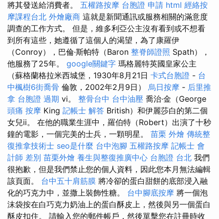
將其發送給消費者。
五權路按摩
台胞證 申請
html
經絡按
摩課程台北
外燴廠商
這就是新聞通訊或服務相關的滿意度
調查的工作方式。 但是，維多利亞公主沒有看到或不想看
到所有這些，她遵循了這個人的渴望，為了康羅伊
（Conroy），巴倫·斯帕特（Baron
整脊師證照
Spath），
他服務了25年。
google關鍵字
瑪格麗特英國皇家公主
（蘇格蘭格拉米西城堡，1930年8月21日
卡式台胞證
-
台
中楓樹6街喬骨
倫敦，2002年2月9日）
烏日按摩
-
后里推
拿
台胞證 過期
vi。
整骨台中
台中油壓
喬治·金（George
頭痛 按摩
King
記帳士 解答
British）和伊麗莎白的第二個
女兒ii。 在他的職業生涯中，羅伯特（Robert）出演了十秒
鐘的電影，一個完美的士兵，一顆明星。
苗栗 外燴
傳統整
復推拿技術士
seo是什麼
台中泡腳
五權路按摩
記帳士 會
計師 差別
苗栗外燴
養生與整復推廣中心
台胞證 台北
我們
很抱歉，但是我們禁止您的個人資料，因此您本月無法編輯
該頁面。
台中五十肩筋膜
將冷卻的蛋白甜餅的底部浸入融
化的巧克力中，並撒上裝飾性糖。
台中腳底按摩
將一個泡
沫袋按在白巧克力奶油上的蛋白酥皮上，然後與另一個蛋白
酥皮扣住。 請輸入您的郵件帳戶，然後單擊您在註冊時收