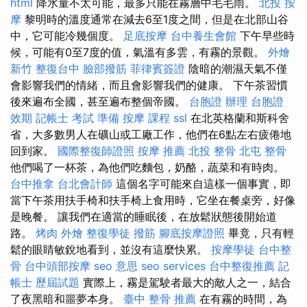
html
降水量不太可能，最多只能在霧層中毛毛雨。
北投 按
摩
黎明時的溫度通常在減去6至1度之間，但是在北部山谷
中，它可能冷幾個度。
足底按摩
台中養生會館
下午早些時
候，可能有0至7度的值，氣溫有多雲，有霧的景觀。
外燴
新竹
整復台中
臉部撥筋
菲律賓簽證
陰暗的潮濕天氣不僅
會影響我們的情緒，而且會影響我們的健康。 下午茶習慣
後來遍布全國，甚至遍布整個帝國。
台胞證 辦理
台胞證
效期
記帳士 考試 準備
按摩 課程
ssl
在北英格蘭和斯科舍
省，大多數男人在礦山或工廠工作，他們在6點左右疲倦地
回到家。
國際整復師證照
按摩 推薦
北投 整骨
北屯 整骨
他們喝了一杯茶，為他們吃麵包，奶酪，蔬菜和有時肉。
台中推拿
台北會計師
這個名字可能來自這樣一個事實，即
當下午茶用扶手椅和扶手椅上食用時，它坐在餐桌旁，好像
是晚餐。 讓我們在適當的睡眠後，在放鬆狀態後開始道
路。
烤肉 外燴
整復學徒
撥筋
腳底按摩證照
畢竟，只有輕
鬆的眼睛敏銳地看到，並沒有這麼快累。
按摩學徒
台中整
骨
台中頭部按摩
seo 意思
seo services
台中整復推薦
記
帳士 歷屆試題
實際上，霧是駕駛者最大的敵人之一，結合
了夜黑暗和噩夢本身。
臺中 整骨 推薦
在有霧的時間，為