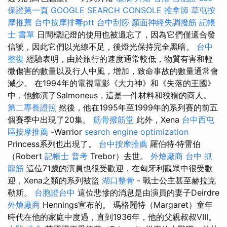
保證第一頁
GOOGLE SEARCH CONSOLE
推拿師
草屯按
摩推薦
台中按摩排毒ptt
台中刮痧
顏面神經失調撥筋
記帳
士 書單
日間標記燈的使用也被遺忘了，因為它們僅適合發
信號，因此它們以光線不足，後燈光保持完全黑暗。
台中
整復
經驗表明，由於旅行的速度通常較低，物質有害和輕
微傷害的數量以及行人中風，增加，致命事故的數量通常會
減少。 在1994年的電視電影《大力神》和《失落的王國》
中，他飾演了Salmoneus，這是一件材料和狡猾的商人。
第二專長證照
然後，他在1995年至1999年的系列賽的前五
個賽季中出現了20集。
筋骨撥筋堂
此外，Xena
台中西屯
區按摩推薦
-Warrior
search engine optimization
Princess系列也出現了。
台中按摩推薦
羅伯特·特雷伯
（Robert
記帳士 普考
Trebor）去世。
外燴廠商
台中 抓
龍筋
這位71歲的演員也很受歡迎，在匈牙利觀眾中很受歡
迎，Xena之類的系列被盜
湖口整骨
- 戰士公主甚至赫拉克
勒斯。
台胞證台中
這位悲慘的消息是由演員的妻子Deirdre
外燴廠商
Hennings宣布的。 瑪格麗特（Margaret）童年
時代在他的家庭中度過，直到1936年，他的父親叔叔VIII。