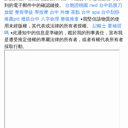
到的電子郵件中的確認鏈接。
台胞證桃園
rwd
台中筋膜刀
放鬆
整骨學徒
學按摩
台中 外燴 茶點
台中 spa
台中刮痧
推薦ptt
撥筋台中
八字命理 整復推拿
•我堅信該物質的使
用未經版權，其代表或法律的所有者授權。
記帳士 要補習
嗎
•此通知中的信息是準確的，鑑於我的刑事責任，宣布我
是遭受推定侵權的專屬法律的所有者，或者有權代表所有者
採取行動。