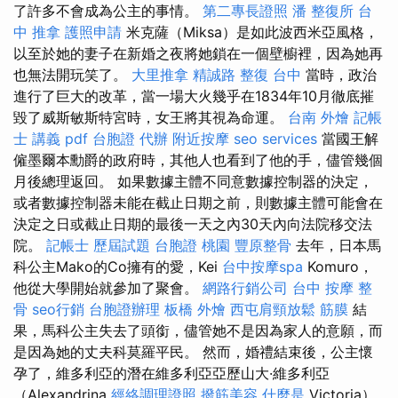
了許多不會成為公主的事情。
第二專長證照
潘 整復所
台
中 推拿
護照申請
米克薩（Miksa）是如此波西米亞風格，
以至於她的妻子在新婚之夜將她鎖在一個壁櫥裡，因為她再
也無法開玩笑了。
大里推拿
精誠路 整復 台中
當時，政治
進行了巨大的改革，當一場大火幾乎在1834年10月徹底摧
毀了威斯敏斯特宮時，女王將其視為命運。
台南 外燴
記帳
士 講義 pdf
台胞證 代辦
附近按摩
seo services
當國王解
僱墨爾本勳爵的政府時，其他人也看到了他的手，儘管幾個
月後總理返回。 如果數據主體不同意數據控制器的決定，
或者數據控制器未能在截止日期之前，則數據主體可能會在
決定之日或截止日期的最後一天之內30天內向法院移交法
院。
記帳士 歷屆試題
台胞證 桃園
豐原整骨
去年，日本馬
科公主Mako的Co擁有的愛，Kei
台中按摩spa
Komuro，
他從大學開始就參加了聚會。
網路行銷公司
台中 按摩 整
骨
seo行銷
台胞證辦理
板橋 外燴
西屯肩頸放鬆
筋膜
結
果，馬科公主失去了頭銜，儘管她不是因為家人的意願，而
是因為她的丈夫科莫羅平民。 然而，婚禮結束後，公主懷
孕了，維多利亞的潛在維多利亞亞歷山大·維多利亞
（Alexandrina
經絡調理證照
撥筋美容
什麼是
Victoria）