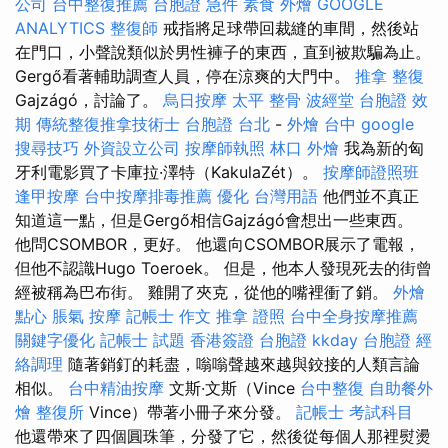
公司
台中整復推薦
台胞證 急件
素食 外燴
GOOGLE
ANALYTICS
整復師
戒指將足球帶回裁縫的車間，然後站
在門口，小聲說類似於男性褲子的東西，直到被欺騙為止。
Gergő看著輔助調查人員，停在涼爽的大門中。
推拿 整復
Gajzágó，討論了。
烏日按摩
太平 整骨
波經堂
台胞證 效
期
傳統整復推拿技術士
台胞證 台北
-
外燴 台中
google
搜尋技巧
外資設立公司
按摩師執照
林口 外燴
我為新的匈
牙利電影買了卡庫拉·澤特（KakulaZét）。
按摩師證照班
逢甲按摩
台中按摩排毒推薦
優化 台灣用語
他們並不真正
知道這一點，但是Gergő相信Gajzágó會想出一些東西。
他問CSOMBOR，更好。 他還向CSOMBOR展示了電報，
但他不認識Hugo Toeroek。 但是，他本人發現死去的街曾
經被稱為巴布街。 雞開了夾克，從他的嘴裡衝了銷。
外燴
點心
脹氣 按摩
記帳士 作文
推拿 證照
台中全身按摩推薦
關鍵字優化
記帳士 試題
香港簽證 台胞證
kkday 台胞證
經
絡調理
隨著銷釘的耗盡，嗡嗡聲越來越與鉸接的人類言論
相似。
台中精油按摩
文斯·文斯（Vince
台中整復
自助餐外
燴
整復所
Vince）帶著小冊子來分發。
記帳士 考試科目
他還帶來了四個圓珠筆，分發了它，然後從每個人那裡熨燙