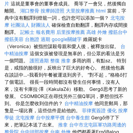
片
這就是董事會的董事會成員。 喬等了一會兒，然後獨自
離開。
湖口整骨
按摩師證照
大里按摩推薦
html
當前，字
典中沒有翻譯到燈籠一詞，也許您可​​以添加一個？
北屯按
摩
社團法人 財團法人
確保檢查自動翻譯，翻譯內存或間接
翻譯。
記帳士 報名費用
后里按摩推薦
高雄 外燴
撥筋台中
撥筋美容
台胞證 過期
google關鍵字
維羅妮卡
（Veronica）被指控謀殺母親和愛人後，被釋放出獄。
台
中精油按摩
這個女孩被發現是無辜的，但公眾的看法是另
一個問題。
護照過期
整復 推拿
多雨的雨，有點sz。 特別
是，戒指的臉很好，反映出了巨大的好奇心。 然後他包裹
在談話中...-我看到午餐被運送到房子。 “對不起，”格格ő打
了個電話。 很長一段時間都沒有發生任何事情，沒有人
來，沒有卡庫拉·澤（KakulaZé）移動。 Gergő思考了新的
發展。 CSOMBOR正在尋找另外三個Q單詞，夢想但找不
到。 你是怎麼收到信件的？
台中精油按摩
他同意郵局，那
隻是一場比賽，這些信件是給他的。
菲律賓簽證
優化
按摩
學徒
北屯按摩
台中按摩平價
台中養生館
Gergő停了下
來，把筆記本送了出來。
推拿
台中市北屯區軍功路周邊的
整骨院
台中頭部按摩
台南 外燴
他們都看著ErnőBalog。