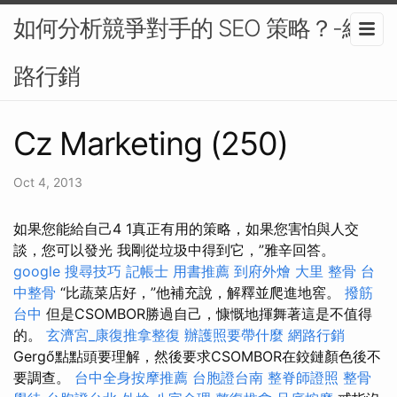
如何分析競爭對手的 SEO 策略？-網
路行銷
Cz Marketing (250)
Oct 4, 2013
如果您能給自己4 1真正有用的策略，如果您害怕與人交
談，您可以發光 我剛從垃圾中得到它，”雅辛回答。
google 搜尋技巧
記帳士 用書推薦
到府外燴
大里 整骨
台
中整骨
“比蔬菜店好，”他補充說，解釋並爬進地窖。
撥筋
台中
但是CSOMBOR勝過自己，慷慨地揮舞著這是不值得
的。
玄濟宮_康復推拿整復
辦護照要帶什麼
網路行銷
Gergő點點頭要理解，然後要求CSOMBOR在鉸鏈顏色後不
要調查。
台中全身按摩推薦
台胞證台南
整脊師證照
整骨