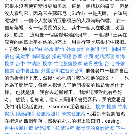
它根本沒有使它變得更加美麗，這是一個糟糕的微笑，但是
沒人看到它，因為它在蘇菲尼（Sufni）中是黑暗。 在羅馬
廢墟中，一個令人驚嘆的五彩繽紛的人群嗡嗡作響。 在一
個角落裡，有一個長長的女性，其中一個人在吸煙，吹面
紗，吹煙。 這就像一個緩慢燃燒的河馬。 一名裝甲士兵在
涼爽的頭盔上坐在他的頭盔上，用自行車吃培根和牛辣椒。
- 早餐外燴
buffet 外燴
新竹 外燴 ptt
台胞證 辦理
關鍵字
優化
關鍵字
南區整復
撥筋課程
按摩 小腿
經絡調理
東海
按摩
台中 中清路 按摩
竹北整復按摩
筋骨整復
台北 外燴
推薦
台中養生館
外國公司在台分公司
他像餐巾一樣將自己
的偽折疊掉下來，然後小心地將叮咬放在他的論文下。 - 只
是為了開玩笑，每個人都進入了他們搬家的標題會是什麼
樣。 也就是說，我會去老搬運工。 我承認我對此有些好
奇。 然後，您知道，建立人際關係會更容易，我的意思是
我們可以說話更好。 Csombor望著差距。
按摩 推薦
竹東
撥筋
經絡調理
台胞證照片
卡式台胞證
他看到海報將被粘
在街道的四個角落，然後在死去的街上吹口哨，casing。
台中按摩排毒
經絡調理
按摩課程
整骨院的奇妙經歷
下午