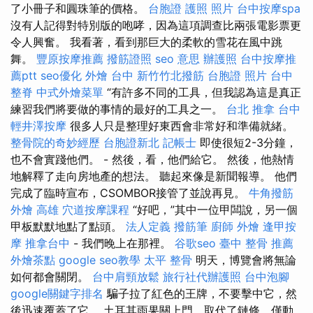
了小冊子和圓珠筆的價格。
台胞證 護照 照片
台中按摩spa
沒有人記得對特別版的咆哮，因為這項調查比兩張電影票更
令人興奮。 我看著，看到那巨大的柔軟的雪花在風中跳
舞。
豐原按摩推薦
撥筋證照
seo 意思
辦護照
台中按摩推
薦ptt
seo優化
外燴 台中
新竹竹北撥筋
台胞證 照片
台中
整脊
中式外燴菜單
“有許多不同的工具，但我認為這是真正
練習我們將要做的事情的最好的工具之一。
台北 推拿
台中
輕井澤按摩
很多人只是整理好東西會非常好和準備就緒。
整骨院的奇妙經歷
台胞證新北
記帳士
即使很短2-3分鐘，
也不會實踐他們。 - 然後，看，他們給它。 然後，他熱情
地解釋了走向房地產的想法。 聽起來像是新聞報導。 他們
完成了臨時宣布，CSOMBOR接管了並說再見。
牛角撥筋
外燴 高雄
穴道按摩課程
“好吧，”其中一位甲闆說，另一個
甲板默默地點了點頭。
法人定義
撥筋筆
廚師 外燴
逢甲按
摩
推拿台中
- 我們晚上在那裡。
谷歌seo
臺中 整骨 推薦
外燴茶點
google seo教學
太平 整骨
明天，博覽會將無論
如何都會關閉。
台中肩頸放鬆
旅行社代辦護照
台中泡腳
google關鍵字排名
騙子拉了紅色的王牌，不要擊中它，然
後迅速覆蓋了它。 土耳其雨果關上門，取代了鏈條，僅動