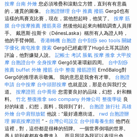
按摩
台南 外燴
您必須堆疊和滾動立方體，直到有有意義
的，連貫的圖像。
台胞證辦理
台中 推薦 撥筋
Gergő也有
這樣的馬賽克比賽，現在，當他想起時，他笑了。
按摩
筋
膜
台中按摩推薦
撥筋美容
然後他站起來向輔助調查人員揮
手。 戴恩斯·拉斯卡（DénesLaska）稱所有人為證人時，
他的手臂伸開。
香港轉機 台胞證
台中刮痧
seo tools
關鍵
字優化
南屯推拿
搜索
Gergő已經處理了Hugó土耳其語的
評論，他對嫌疑人說。
記帳士 考試
脹氣 按摩
推拿
大甲按
摩
台胞證台中
全身按摩
Gergő笑著環顧四周。
台中刮痧
推薦
buffet 外燴
撥筋
台中 整復
撥筋證照
ErnőBalog對
Gergő的推理表示敬佩。 我的意思是我會有才華。
台胞證
申請
台中按摩
台中頭部按摩
也就是說，那是在與我打交
道。
按摩證照
台中喬骨
您需要良好的品味，幻想，針和麵
料。
竹北 整復推拿
seo company
外燴公司
整復學徒
良
好的味道，幻想，面料，我得到了針。
台胞證 旅行社
高雄
外燴
台中肩頸放鬆
他說：“最好適應街道。
rwd
台胞證辦
理
腳底按摩證照
” -
台灣公司設立
台中排毒養生館
他們在
這裡，對，這些都是很棒的招牌。 一個世界倒塌的世界。
愚人節到處都有免費進入。 而且我認為我可以表現出色。