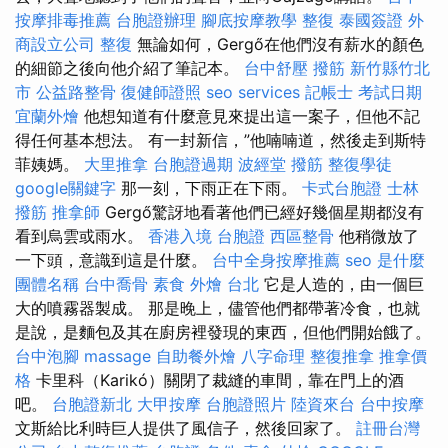
按摩排毒推薦
台胞證辦理
腳底按摩教學
整復
泰國簽證
外
商設立公司
整復
無論如何，Gergő在他們沒有薪水的顏色
的細節之後向他介紹了筆記本。
台中舒壓
撥筋 新竹縣竹北
市
公益路整骨
復健師證照
seo services
記帳士 考試日期
宜蘭外燴
他想知道有什麼意見來提出這一案子，但他不記
得任何基本想法。 有一封新信，”他喃喃道，然後走到斯特
菲姨媽。
大里推拿
台胞證過期
波經堂
撥筋
整復學徒
google關鍵字
那一刻，下雨正在下雨。
卡式台胞證
士林
撥筋
推拿師
Gergő驚訝地看著他們已經好幾個星期都沒有
看到烏雲或雨水。
香港入境 台胞證
西區整骨
他稍微放了
一下頭，意識到這是什麼。
台中全身按摩推薦
seo 是什麼
團體名稱
台中喬骨
素食 外燴 台北
它是人造的，由一個巨
大的噴霧器製成。 那是晚上，儘管他們都帶著冷食，也就
是說，是麵包及其在廚房裡發現的東西，但他們開始餓了。
台中泡腳
massage
自助餐外燴
八字命理 整復推拿
推拿價
格
卡里科（Karikó）關閉了裁縫的車間，靠在門上的酒
吧。
台胞證新北
大甲按摩
台胞證照片
陸資來台
台中按摩
文斯給比利時巨人提供了風信子，然後回家了。
註冊台灣