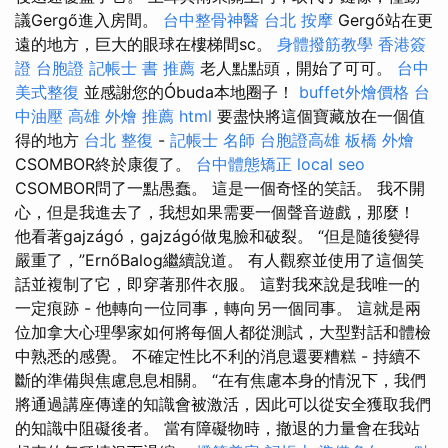
議Gergő進入房間。
台中整骨神醫
台北 按摩
Gergő站在更
遠的地方，巨大的眼球在樓梯間sc。
身體撥筋教學
香港簽
證 台胞證
記帳士 書 推薦
老人點點頭，開始了可可。
台中
美式整復
並感謝您的Óbuda本地圈子！
buffet外燴價格
台
中油壓
高雄 外燴 推薦
html
要盡快將這個寶藏放在一個值
得的地方
台北 整復
-
記帳士 名師
台胞證高雄
板橋 外燴
CSOMBOR終於康復了。
台中體態矯正
local seo
CSOMBOR問了一點愚蠢。 這是一個奇怪的笑話。 我不開
心，但是我進去了，我想如果需要一個聲音遊戲，那麼！
他看著gajzágó，gajzágó做鬼臉和破裂。 “但是隨後變得
嚴重了，”ErnőBalog繼續說道。 有人觀察並使用了這個笑
話並複制了它，即穿著那件衣服。 這對我來說是我唯一的
一定痕跡 - 他轉向一位同事，轉向另一個同事。 這就是兩
位加拿大心理學家如何將每個人都從測試，大型對話和體檢
中熟悉的感覺。 不確定性比不利的消息還要糟糕 - 持續不
斷的準備與焦慮息息相關。 “在有焦慮本身的情況下，我們
將通過講座傳達的知識會被激活，因此可以從安全獲取我們
的知識中阻礙後者。 當有障礙物時，撤退的力量會在我站