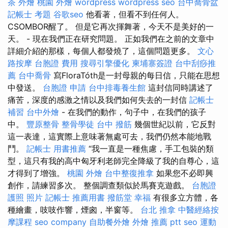
茶 外燴
桃園 外燴
wordpress
wordpress seo
台中喬骨盆
記帳士 考題
谷歌seo
他看著，但看不到任何人。
CSOMBOR醒了。 但是它再次揮舞著，今天不是美好的一
天。 - 現在我們正在研究問題。 正如我們在之前的文章中
詳細介紹的那樣，每個人都發燒了，這個問題更多。
文心
路按摩
台胞證 費用
搜尋引擎優化
柬埔寨簽證
台中刮痧推
薦
台中喬骨
寫FloraTóth是一封母親的每日信，只能在思想
中發送。
台胞證 申請
台中排毒養生館
這封信同時講述了
痛苦，深度的感激之情以及我們如何失去的一封信
記帳士
補習
台中外燴
- 在我們的動作，句子中，在我們的孩子
中。
豐原整骨
整骨學徒
台中 撥筋
幾個世紀以前，它反對
這一表達，這實際上意味著無處可去，我們仍然本能地戰
鬥。
記帳士 用書推薦
“我一直是一種焦慮，手工包裝的類
型，這只有我的高中匈牙利老師完全降級了我的自尊心，這
才得到了增強。
桃園 外燴
台中整復推拿
如果您不必即興
創作，請練習多次。 整個調查類似於馬賽克遊戲。
台胞證
護照 照片
記帳士 推薦用書
撥筋堂 幸福
有很多立方體，各
種繪畫，吱吱作響，煙囪，半窗等。
台北 推拿
中醫經絡按
摩課程
seo company
自助餐外燴
外燴 推薦 ptt
seo
運動