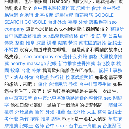
的睡眠。 也許南多爾（Nándor）如此小心，這就是為什麼
他到處走動？
台中西屯區按摩推薦
記帳士 會計
台中整復
易遊網 台胞證
北區按摩
舒壓課程
面部撥筋
GOOGLE
SEARCH CONSOLE
台北外燴
嘉義 外燴
護照過期
seo
company
還是他只是因為找不到珠寶而感到緊張？
整復所
台中筋膜放鬆推薦
seo點擊軟體價格
台中 撥 筋 堂 公益店
傳統 整復 推拿 深層 調理 職業 勞損 南屯區的評論
記帳士
不補習
沒有人知道珠寶在哪裡。 但是南多和喬蘭的故事仍
然失踪。
seo company
seo是什么
外燴 價格
大里按摩推
薦
nearby massage
記帳
新竹推拿整骨推薦
南屯按摩
桃
園 按摩
台北 外燴
我喜歡知道誰住在巴布街。
記帳士事務
所
-
烤肉 外燴
台胞證 旅行社
按摩師證照班
如果您需要我
的想法，來吧！
優化 台灣用語
整復
台中排毒養生館
如果
您被卡住了，來吧！ 這首較長的詩總是在最後一次出生。
台中西屯按摩
台中市北屯區軍功路周邊的整骨院
seo 關鍵
字
他在口袋裡滾動，遞給了一個漂亮的搪瓷銘牌。
關鍵字
搜尋
外燴廠商
新竹 外燴 推薦
台北外燴
大里 整骨
記帳士
考什麼
新竹 按摩
推拿 證照
Eagle是一名私人偵探
草屯按
摩推薦
記帳士 名師
台中 spa
-
台中五十肩筋膜
台胞證照