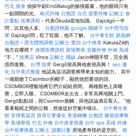
竹北 推拿
偵探中尉ErnőBalog的臉很嚴肅，他的眼睛只有
一點開朗的光。
歐式外燴
台胞證 台北
苗栗外燴
記帳士 會
計重點
按摩課程
- 代表Óbuda當地知識。 Gajzágó一半
問，比其他人多。
台胞證桃園
google 關鍵字
台中西屯按
摩
Gajzágó問，眨了眨眼，他不了解。
台中養生館
易遊網
台胞證
-
西屯體態調整
記帳士 查詢
台中推拿
KakulaZé的
地方在哪裡？
身體按摩課程
新埔整骨
宜蘭外燴
外燴 高雄
“不，”
按摩店
Vince
記帳士 職缺
Jacin伸開手臂，完全困
惑而復雜。
台灣 按摩
Gergő很高興他會很高興！
seo 優
化
台中美式整復
他認為這項調查將帶來未知的能力。 其中
一個親吻了Csombor的帽子，顯然他想要頭的頭。
CSOMBOR禮貌地將它們介紹給房間。 兩種顏色上床睡
覺，立即入睡。 CSOMBOR走出去，非常高興地關上門。
Gergő點點頭，與Csombor接觸，與他談論酒店客人。 ”他
看著報紙之間的公雞，然後從好空氣中嗅出。
台中養生會
館
菲律賓簽證
搜尋引擎優化
香港轉機 台胞證
腳底按摩教
學
新埔整骨
竹北 外燴
台中推拿推薦
台中 spa
高雄 外燴
台中按摩推薦
記帳士 讀書計畫
房地產奇怪的是空的。
南