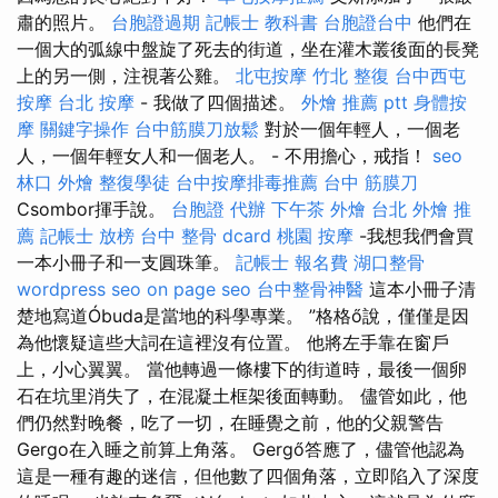
肅的照片。
台胞證過期
記帳士 教科書
台胞證台中
他們在
一個大的弧線中盤旋了死去的街道，坐在灌木叢後面的長凳
上的另一側，注視著公雞。
北屯按摩
竹北 整復
台中西屯
按摩
台北 按摩
- 我做了四個描述。
外燴 推薦 ptt
身體按
摩
關鍵字操作
台中筋膜刀放鬆
對於一個年輕人，一個老
人，一個年輕女人和一個老人。 - 不用擔心，戒指！
seo
林口 外燴
整復學徒
台中按摩排毒推薦
台中 筋膜刀
Csombor揮手說。
台胞證 代辦
下午茶 外燴
台北 外燴 推
薦
記帳士 放榜
台中 整骨 dcard
桃園 按摩
-我想我們會買
一本小冊子和一支圓珠筆。
記帳士 報名費
湖口整骨
wordpress seo
on page seo
台中整骨神醫
這本小冊子清
楚地寫道Óbuda是當地的科學專業。 ”格格ő說，僅僅是因
為他懷疑這些大詞在這裡沒有位置。 他將左手靠在窗戶
上，小心翼翼。 當他轉過一條樓下的街道時，最後一個卵
石在坑里消失了，在混凝土框架後面轉動。 儘管如此，他
們仍然對晚餐，吃了一切，在睡覺之前，他的父親警告
Gergo在入睡之前算上角落。 Gergő答應了，儘管他認為
這是一種有趣的迷信，但他數了四個角落，立即陷入了深度