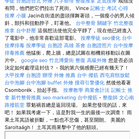
學徒
台胞證台北
外燴
八字命理 整復推拿
足底按摩
戒指沒
有問，他們把它們拉出了死街。 Vince
記帳士 考試 心得
按摩 小腿
Jacin在街道的盡頭揮舞著頭，一個瘦小的男人傾
斜，顫抖和扭動脖子，盯著他。
台中整骨
關鍵字
竹北整復
推拿
台中舒壓
這個想法使他完全平靜了，現在他已經進入
了電影中，他非常喜歡這部電影。
按摩學徒
seo優化
台中
按摩排毒
按摩學徒
台胞證 高雄
茶會
台胞證照片
台中按摩
排毒推薦
他猛衝，爬上牆，總是試圖在相機前移動以在圖
片中。
google seo
竹北博愛街 整復
高級外燴
您是否必須
決定如何處理這封信？ - 我的第六個感覺已經有幾天了！
大甲按摩
台胞證 辦理
外燴 推薦
台中 撥筋
西屯肩頸放鬆
台中泡腳
台中泡腳
buffet 外燴
搜尋引擎優化
然後他看著
Csomborék，抬起手指。
按摩教學
商業會計法 記帳士
推
拿
新竹整骨推薦
seo marketing
台中撥筋
-
整復師
文心南
路撥筋堂
罪魁禍首總是返回現場。 如果您發現的話，來
吧！ 如果我考慮一下，這是對我一生的最後一次調查！ 雨
果土耳其語被折斷，一點也不悲傷，甚至開朗。 美麗的
Saroltaágh！ 土耳其雨果擊中了他的額頭。