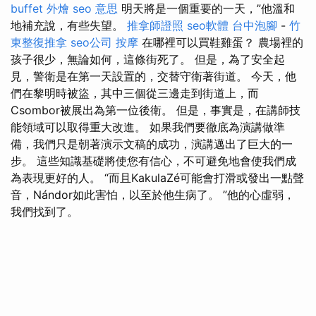
buffet 外燴
seo 意思
明天將是一個重要的一天，”他溫和
地補充說，有些失望。
推拿師證照
seo軟體
台中泡腳
-
竹
東整復推拿
seo公司
按摩
在哪裡可以買鞋雞蛋？ 農場裡的
孩子很少，無論如何，這條街死了。 但是，為了安全起
見，警衛是在第一天設置的，交替守衛著街道。 今天，他
們在黎明時被盜，其中三個從三邊走到街道上，而
Csombor被展出為第一位後衛。 但是，事實是，在講師技
能領域可以取得重大改進。 如果我們要徹底為演講做準
備，我們只是朝著演示文稿的成功，演講邁出了巨大的一
步。 這些知識基礎將使您有信心，不可避免地會使我們成
為表現更好的人。 “而且KakulaZé可能會打滑或發出一點聲
音，Nándor如此害怕，以至於他生病了。 ”他的心虛弱，
我們找到了。