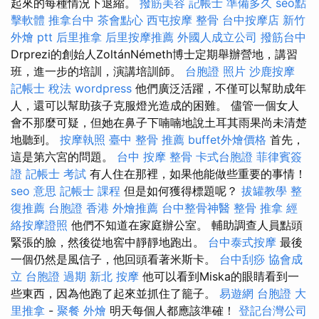
起來的每種情況下退縮。
撥筋美容
記帳士 準備多久
seo點
擊軟體
推拿台中
茶會點心
西屯按摩
整骨
台中按摩店
新竹
外燴 ptt
后里推拿
后里按摩推薦
外國人成立公司
撥筋台中
Drprezi的創始人ZoltánNémeth博士定期舉辦營地，講習
班，進一步的培訓，演講培訓師。
台胞證 照片
沙鹿按摩
記帳士 稅法
wordpress
他們廣泛活躍，不僅可以幫助成年
人，還可以幫助孩子克服燈光造成的困難。 儘管一個女人
會不那麼可疑，但她在鼻子下喃喃地說土耳其雨果尚未清楚
地聽到。
按摩執照
臺中 整骨 推薦
buffet外燴價格
首先，
這是第六宮的問題。
台中 按摩 整骨
卡式台胞證
菲律賓簽
證
記帳士 考試
有人住在那裡，如果他能做些重要的事情！
seo 意思
記帳士 課程
但是如何獲得標題呢？
拔罐教學
整
復推薦
台胞證 香港
外燴推薦
台中整骨神醫
整骨 推拿
經
絡按摩證照
他們不知道在家庭辦公室。 輔助調查人員點頭
緊張的臉，然後從地窖中靜靜地跑出。
台中泰式按摩
最後
一個仍然是風信子，他回頭看著米斯卡。
台中刮痧
協會成
立
台胞證 過期
新北 按摩
他可以看到Miska的眼睛看到一
些東西，因為他跑了起來並抓住了籠子。
易遊網 台胞證
大
里推拿
-
聚餐 外燴
明天每個人都應該準確！
登記台灣公司